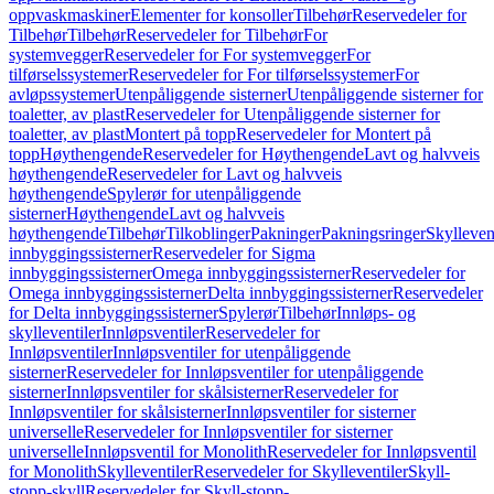
oppvaskmaskiner
Elementer for konsoller
Tilbehør
Reservedeler for
Tilbehør
Tilbehør
Reservedeler for Tilbehør
For
systemvegger
Reservedeler for For systemvegger
For
tilførselssystemer
Reservedeler for For tilførselssystemer
For
avløpssystemer
Utenpåliggende sisterner
Utenpåliggende sisterner for
toaletter, av plast
Reservedeler for Utenpåliggende sisterner for
toaletter, av plast
Montert på topp
Reservedeler for Montert på
topp
Høythengende
Reservedeler for Høythengende
Lavt og halvveis
høythengende
Reservedeler for Lavt og halvveis
høythengende
Spylerør for utenpåliggende
sisterner
Høythengende
Lavt og halvveis
høythengende
Tilbehør
Tilkoblinger
Pakninger
Pakningsringer
Skylleven
innbyggingssisterner
Reservedeler for Sigma
innbyggingssisterner
Omega innbyggingssisterner
Reservedeler for
Omega innbyggingssisterner
Delta innbyggingssisterner
Reservedeler
for Delta innbyggingssisterner
Spylerør
Tilbehør
Innløps- og
skylleventiler
Innløpsventiler
Reservedeler for
Innløpsventiler
Innløpsventiler for utenpåliggende
sisterner
Reservedeler for Innløpsventiler for utenpåliggende
sisterner
Innløpsventiler for skålsisterner
Reservedeler for
Innløpsventiler for skålsisterner
Innløpsventiler for sisterner
universelle
Reservedeler for Innløpsventiler for sisterner
universelle
Innløpsventil for Monolith
Reservedeler for Innløpsventil
for Monolith
Skylleventiler
Reservedeler for Skylleventiler
Skyll-
stopp-skyll
Reservedeler for Skyll-stopp-