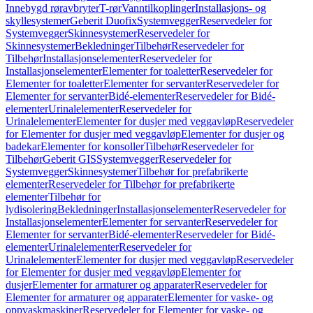
Innebygd røravbryter
T-rør
Vanntilkoplinger
Installasjons- og
skyllesystemer
Geberit Duofix
Systemvegger
Reservedeler for
Systemvegger
Skinnesystemer
Reservedeler for
Skinnesystemer
Bekledninger
Tilbehør
Reservedeler for
Tilbehør
Installasjonselementer
Reservedeler for
Installasjonselementer
Elementer for toaletter
Reservedeler for
Elementer for toaletter
Elementer for servanter
Reservedeler for
Elementer for servanter
Bidé-elementer
Reservedeler for Bidé-
elementer
Urinalelementer
Reservedeler for
Urinalelementer
Elementer for dusjer med veggavløp
Reservedeler
for Elementer for dusjer med veggavløp
Elementer for dusjer og
badekar
Elementer for konsoller
Tilbehør
Reservedeler for
Tilbehør
Geberit GIS
Systemvegger
Reservedeler for
Systemvegger
Skinnesystemer
Tilbehør for prefabrikerte
elementer
Reservedeler for Tilbehør for prefabrikerte
elementer
Tilbehør for
lydisolering
Bekledninger
Installasjonselementer
Reservedeler for
Installasjonselementer
Elementer for servanter
Reservedeler for
Elementer for servanter
Bidé-elementer
Reservedeler for Bidé-
elementer
Urinalelementer
Reservedeler for
Urinalelementer
Elementer for dusjer med veggavløp
Reservedeler
for Elementer for dusjer med veggavløp
Elementer for
dusjer
Elementer for armaturer og apparater
Reservedeler for
Elementer for armaturer og apparater
Elementer for vaske- og
oppvaskmaskiner
Reservedeler for Elementer for vaske- og