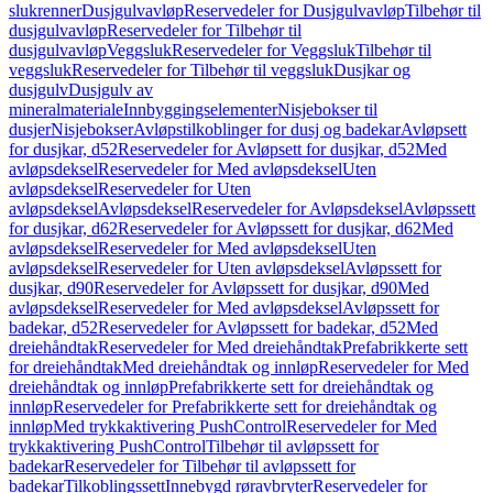
slukrenner
Dusjgulvavløp
Reservedeler for Dusjgulvavløp
Tilbehør til
dusjgulvavløp
Reservedeler for Tilbehør til
dusjgulvavløp
Veggsluk
Reservedeler for Veggsluk
Tilbehør til
veggsluk
Reservedeler for Tilbehør til veggsluk
Dusjkar og
dusjgulv
Dusjgulv av
mineralmateriale
Innbyggingselementer
Nisjebokser til
dusjer
Nisjebokser
Avløpstilkoblinger for dusj og badekar
Avløpsett
for dusjkar, d52
Reservedeler for Avløpsett for dusjkar, d52
Med
avløpsdeksel
Reservedeler for Med avløpsdeksel
Uten
avløpsdeksel
Reservedeler for Uten
avløpsdeksel
Avløpsdeksel
Reservedeler for Avløpsdeksel
Avløpssett
for dusjkar, d62
Reservedeler for Avløpssett for dusjkar, d62
Med
avløpsdeksel
Reservedeler for Med avløpsdeksel
Uten
avløpsdeksel
Reservedeler for Uten avløpsdeksel
Avløpssett for
dusjkar, d90
Reservedeler for Avløpssett for dusjkar, d90
Med
avløpsdeksel
Reservedeler for Med avløpsdeksel
Avløpssett for
badekar, d52
Reservedeler for Avløpssett for badekar, d52
Med
dreiehåndtak
Reservedeler for Med dreiehåndtak
Prefabrikkerte sett
for dreiehåndtak
Med dreiehåndtak og innløp
Reservedeler for Med
dreiehåndtak og innløp
Prefabrikkerte sett for dreiehåndtak og
innløp
Reservedeler for Prefabrikkerte sett for dreiehåndtak og
innløp
Med trykkaktivering PushControl
Reservedeler for Med
trykkaktivering PushControl
Tilbehør til avløpssett for
badekar
Reservedeler for Tilbehør til avløpssett for
badekar
Tilkoblingssett
Innebygd røravbryter
Reservedeler for