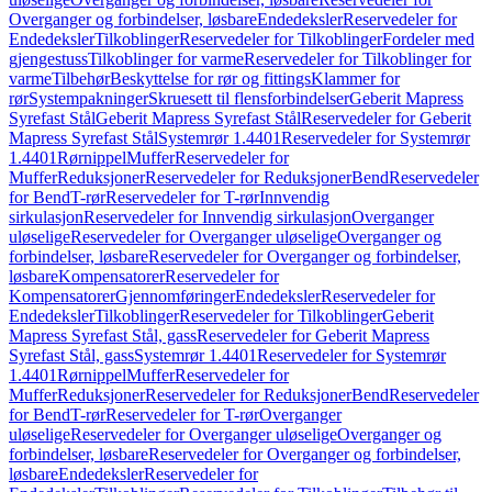
Overganger og forbindelser, løsbare
Endedeksler
Reservedeler for
Endedeksler
Tilkoblinger
Reservedeler for Tilkoblinger
Fordeler med
gjengestuss
Tilkoblinger for varme
Reservedeler for Tilkoblinger for
varme
Tilbehør
Beskyttelse for rør og fittings
Klammer for
rør
Systempakninger
Skruesett til flensforbindelser
Geberit Mapress
Syrefast Stål
Geberit Mapress Syrefast Stål
Reservedeler for Geberit
Mapress Syrefast Stål
Systemrør 1.4401
Reservedeler for Systemrør
1.4401
Rørnippel
Muffer
Reservedeler for
Muffer
Reduksjoner
Reservedeler for Reduksjoner
Bend
Reservedeler
for Bend
T-rør
Reservedeler for T-rør
Innvendig
sirkulasjon
Reservedeler for Innvendig sirkulasjon
Overganger
uløselige
Reservedeler for Overganger uløselige
Overganger og
forbindelser, løsbare
Reservedeler for Overganger og forbindelser,
løsbare
Kompensatorer
Reservedeler for
Kompensatorer
Gjennomføringer
Endedeksler
Reservedeler for
Endedeksler
Tilkoblinger
Reservedeler for Tilkoblinger
Geberit
Mapress Syrefast Stål, gass
Reservedeler for Geberit Mapress
Syrefast Stål, gass
Systemrør 1.4401
Reservedeler for Systemrør
1.4401
Rørnippel
Muffer
Reservedeler for
Muffer
Reduksjoner
Reservedeler for Reduksjoner
Bend
Reservedeler
for Bend
T-rør
Reservedeler for T-rør
Overganger
uløselige
Reservedeler for Overganger uløselige
Overganger og
forbindelser, løsbare
Reservedeler for Overganger og forbindelser,
løsbare
Endedeksler
Reservedeler for