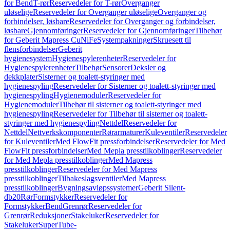
for Bend
T-rør
Reservedeler for T-rør
Overganger
uløselige
Reservedeler for Overganger uløselige
Overganger og
forbindelser, løsbare
Reservedeler for Overganger og forbindelser,
løsbare
Gjennomføringer
Reservedeler for Gjennomføringer
Tilbehør
for Geberit Mapress CuNiFe
Systempakninger
Skruesett til
flensforbindelser
Geberit
hygienesystem
Hygienespylerenheter
Reservedeler for
Hygienespylerenheter
Tilbehør
Sensorer
Deksler og
dekkplater
Sisterner og toalett-styringer med
hygienespyling
Reservedeler for Sisterner og toalett-styringer med
hygienespyling
Hygienemoduler
Reservedeler for
Hygienemoduler
Tilbehør til sisterner og toalett-styringer med
hygienespyling
Reservedeler for Tilbehør til sisterner og toalett-
styringer med hygienespyling
Nettdel
Reservedeler for
Nettdel
Nettverkskomponenter
Rørarmaturer
Kuleventiler
Reservedeler
for Kuleventiler
Med FlowFit pressforbindelser
Reservedeler for Med
FlowFit pressforbindelser
Med Mepla presstilkoblinger
Reservedeler
for Med Mepla presstilkoblinger
Med Mapress
presstilkoblinger
Reservedeler for Med Mapress
presstilkoblinger
Tilbakeslagsventiler
Med Mapress
presstilkoblinger
Bygningsavløpssystemer
Geberit Silent-
db20
Rør
Formstykker
Reservedeler for
Formstykker
Bend
Grenrør
Reservedeler for
Grenrør
Reduksjoner
Stakeluker
Reservedeler for
Stakeluker
SuperTube-