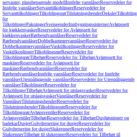
servanter, plassbeparende modell
Innfelte vannlåser
Reservedeler for
Innfelte vannlåser
Servanttilkoblinger
Reservedeler for
Servanttilkoblinger
Tilkoblingsrør
Tilslutningsbender
Deksler
Tilkobling
for
Tilkoblinger
Pakninger
Sveiseender
Innbyggingssisterner
Avløpssett
for kjøkkenvasker
Reservedeler for Avløpssett for
kjøkkenvasker
Rørbendvannlåser
Reservedeler for
Rørbendvannlåser
Dobbelkammervannlåser
Reservedeler for
Dobbelkammervannlåser
Vasktilkoplinger
Reservedeler for
Vasktilkoplinger
Tilkoblingsrør
Reservedeler for
Tilkoblingsrør
Tilbehør
Reservedeler for Tilbehør
Avløpssett for
maskiner
Reservedeler for Avløpssett for
maskiner
Rørbendvannlåser
Reservedeler for
Rørbendvannlåser
Innfelte vannlåser
Reservedeler for Innfelte
vannlåser
Utenpåliggende vannlåser
Reservedeler for Utenpåliggende
vannlåser
Tilkoblinger
Reservedeler for
Tilkoblinger
Tilbehør
Avløpssett for utslagsvasker
Reservedeler for
Avløpssett for utslagsvasker
Vannlåser
Reservedeler for
Vannlåser
Tilslutningsbender
Reservedeler for
Tilslutningsbender
Tilkoblingsrør
Reservedeler for
Tilkoblingsrør
Avløpsventiler
Reservedeler for
Avløpsventiler
Tilbehør
Reservedeler for Tilbehør
Dusjløsninger og
badekar
Dusjer
Gulvdrenering for dusjer
Reservedeler for
Gulvdrenering for dusjer
Slukrenner
Reservedeler for
Slukrenner
Tilbehør til slukrenner
Reservedeler for Tilbehør til