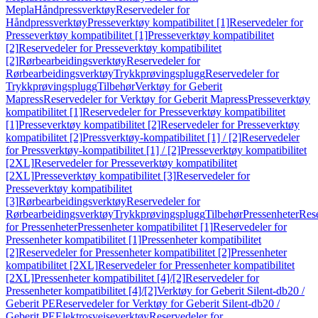
Mepla
Håndpressverktøy
Reservedeler for
Håndpressverktøy
Presseverktøy kompatibilitet [1]
Reservedeler for
Presseverktøy kompatibilitet [1]
Presseverktøy kompatibilitet
[2]
Reservedeler for Presseverktøy kompatibilitet
[2]
Rørbearbeidingsverktøy
Reservedeler for
Rørbearbeidingsverktøy
Trykkprøvingsplugg
Reservedeler for
Trykkprøvingsplugg
Tilbehør
Verktøy for Geberit
Mapress
Reservedeler for Verktøy for Geberit Mapress
Presseverktøy
kompatibilitet [1]
Reservedeler for Presseverktøy kompatibilitet
[1]
Presseverktøy kompatibilitet [2]
Reservedeler for Presseverktøy
kompatibilitet [2]
Pressverktøy-kompatibilitet [1] / [2]
Reservedeler
for Pressverktøy-kompatibilitet [1] / [2]
Presseverktøy kompatibilitet
[2XL]
Reservedeler for Presseverktøy kompatibilitet
[2XL]
Presseverktøy kompatibilitet [3]
Reservedeler for
Presseverktøy kompatibilitet
[3]
Rørbearbeidingsverktøy
Reservedeler for
Rørbearbeidingsverktøy
Trykkprøvingsplugg
Tilbehør
Pressenheter
Res
for Pressenheter
Pressenheter kompatibilitet [1]
Reservedeler for
Pressenheter kompatibilitet [1]
Pressenheter kompatibilitet
[2]
Reservedeler for Pressenheter kompatibilitet [2]
Pressenheter
kompatibilitet [2XL]
Reservedeler for Pressenheter kompatibilitet
[2XL]
Pressenheter kompatibilitet [4]/[2]
Reservedeler for
Pressenheter kompatibilitet [4]/[2]
Verktøy for Geberit Silent-db20 /
Geberit PE
Reservedeler for Verktøy for Geberit Silent-db20 /
Geberit PE
Elektrosveiseverktøy
Reservedeler for