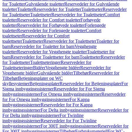
for Toaletter
Gulvstående toaletter
Reservedeler for Gulvstående
toaletter
Toaletter
Reservedeler for Toaletter
Toalettseter
Reservedeler
for Toalettseter
Toalettseter
Reservedeler for Toalettseter
Comfort
toaletter
Reservedeler for Comfort toaletter
Forhøyede
toaletter
Reservedeler for Forhøyede toaletter
Forlengede
toaletter
Reservedeler for Forlengede toaletter
Comfort
toalettseter
Reservedeler for Comfort
toalettseter
Toalettseter
Reservedeler for Toalettseter
Toaletter for
barn
Reservedeler for Toaletter for barn
Vegghengte
toaletter
Reservedeler for Vegghengte toaletter
Toalettseter for
barn
Reservedeler for Toalettseter for barn
Toalettseter
Reservedeler
for Toalettseter
Toalettseteringer
Reservedeler for
Toalettseteringer
Bidéer
Vegghengte bidéer
Reservedeler for
Vegghengte bidéer
Gulvstående bidéer
Tilbehør
Reservedeler for
Tilbehør
Betjeningsplater og WC
skyllesystemer
Betjeningsplater
Reservedeler for Betjeningsplater
For
Sigma innbyggingssisterner
Reservedeler for For Sigma
innbyggingssisterner
For Omega innbyggingssisterner
Reservedeler
for For Omega innbyggingssisterner
For Kappa
innbyggingssisterner
Reservedeler for For Kappa
innbyggingssisterner
For Delta innbyggingssisterner
Reservedeler for
For Delta innbyggingssisterner
For Twinline
innbyggingssisterner
Reservedeler for For Twinline
innbyggingssisterner
For 300T innbyggingssisterner
Reservedeler for
For 300T innbyggingssisterner
Tilbehør
Forbruksmateriell
For WC-