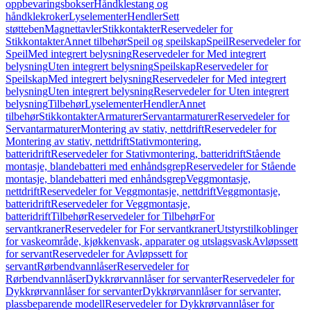
oppbevaringsbokser
Håndklestang og
håndklekroker
Lyselementer
Hendler
Sett
støtteben
Magnettavler
Stikkontakter
Reservedeler for
Stikkontakter
Annet tilbehør
Speil og speilskap
Speil
Reservedeler for
Speil
Med integrert belysning
Reservedeler for Med integrert
belysning
Uten integrert belysning
Speilskap
Reservedeler for
Speilskap
Med integrert belysning
Reservedeler for Med integrert
belysning
Uten integrert belysning
Reservedeler for Uten integrert
belysning
Tilbehør
Lyselementer
Hendler
Annet
tilbehør
Stikkontakter
Armaturer
Servantarmaturer
Reservedeler for
Servantarmaturer
Montering av stativ, nettdrift
Reservedeler for
Montering av stativ, nettdrift
Stativmontering,
batteridrift
Reservedeler for Stativmontering, batteridrift
Stående
montasje, blandebatteri med enhåndsgrep
Reservedeler for Stående
montasje, blandebatteri med enhåndsgrep
Veggmontasje,
nettdrift
Reservedeler for Veggmontasje, nettdrift
Veggmontasje,
batteridrift
Reservedeler for Veggmontasje,
batteridrift
Tilbehør
Reservedeler for Tilbehør
For
servantkraner
Reservedeler for For servantkraner
Utstyrstilkoblinger
for vaskeområde, kjøkkenvask, apparater og utslagsvask
Avløpssett
for servant
Reservedeler for Avløpssett for
servant
Rørbendvannlåser
Reservedeler for
Rørbendvannlåser
Dykkrørvannlåser for servanter
Reservedeler for
Dykkrørvannlåser for servanter
Dykkrørvannlåser for servanter,
plassbeparende modell
Reservedeler for Dykkrørvannlåser for