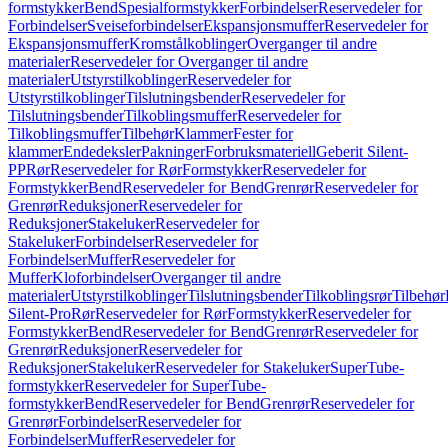
formstykker
Bend
Spesialformstykker
Forbindelser
Reservedeler for
Forbindelser
Sveiseforbindelser
Ekspansjonsmuffer
Reservedeler for
Ekspansjonsmuffer
Kromstålkoblinger
Overganger til andre
materialer
Reservedeler for Overganger til andre
materialer
Utstyrstilkoblinger
Reservedeler for
Utstyrstilkoblinger
Tilslutningsbender
Reservedeler for
Tilslutningsbender
Tilkoblingsmuffer
Reservedeler for
Tilkoblingsmuffer
Tilbehør
Klammer
Fester for
klammer
Endedeksler
Pakninger
Forbruksmateriell
Geberit Silent-
PP
Rør
Reservedeler for Rør
Formstykker
Reservedeler for
Formstykker
Bend
Reservedeler for Bend
Grenrør
Reservedeler for
Grenrør
Reduksjoner
Reservedeler for
Reduksjoner
Stakeluker
Reservedeler for
Stakeluker
Forbindelser
Reservedeler for
Forbindelser
Muffer
Reservedeler for
Muffer
Kloforbindelser
Overganger til andre
materialer
Utstyrstilkoblinger
Tilslutningsbender
Tilkoblingsrør
Tilbehør
Silent-Pro
Rør
Reservedeler for Rør
Formstykker
Reservedeler for
Formstykker
Bend
Reservedeler for Bend
Grenrør
Reservedeler for
Grenrør
Reduksjoner
Reservedeler for
Reduksjoner
Stakeluker
Reservedeler for Stakeluker
SuperTube-
formstykker
Reservedeler for SuperTube-
formstykker
Bend
Reservedeler for Bend
Grenrør
Reservedeler for
Grenrør
Forbindelser
Reservedeler for
Forbindelser
Muffer
Reservedeler for