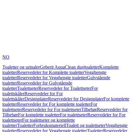
NO
Toaletter og urinaler
Geberit AquaClean dusjtoaletter
Komplette
toaletter
Reservedeler for Komplette toaletter
Vegghengte
toaletter
Reservedeler for Vegghengte toaletter
Gulvstående
toaletter
Reservedeler for Gulvstående
toaletter
Toalettseter
Reservedeler for Toalettseter
For
toalettskåler
Reservedeler for For
toalettskåler
Designplater
Reservedeler for Designplater
For komplette
toaletter
Reservedeler for For komplette toaletter
For
toalettseter
Reservedeler for For toalettseter
Tilbehør
Reservedeler for
Tilbehør
For komplette toaletter
For toalettseter
Reservedeler for For
toalettseter
For toalettseter og komplette
toaletter
Toaletter
Forbruksmateriell
Toalett og toalettseter
Vegghengte
toaletter
Reservedeler for Vegghengte toaletter
Toaletter
Reservedeler