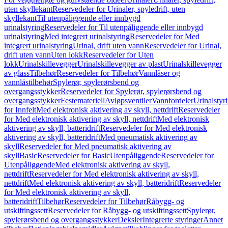
uten skyllekant
Reservedeler for Urinaler, spyledrift, uten
skyllekant
Til utenpåliggende eller innbygd
urinalstyring
Reservedeler for Til utenpåliggende eller innbygd
urinalstyring
Med integrert urinalstyring
Reservedeler for Med
integrert urinalstyring
Urinal, drift uten vann
Reservedeler for Urinal,
drift uten vann
Uten lokk
Reservedeler for Uten
lokk
Urinalskillevegger
Urinalskillevegger av plast
Urinalskillevegger
av glass
Tilbehør
Reservedeler for Tilbehør
Vannlåser og
vannlåstilbehør
Spylerør, spylerørsbend og
overgangsstykker
Reservedeler for Spylerør, spylerørsbend og
overgangsstykker
Festemateriell
Avløpsventiler
Vannfordeler
Urinalstyr
for Innfelt
Med elektronisk aktivering av skyll, nettdrift
Reservedeler
for Med elektronisk aktivering av skyll, nettdrift
Med elektronisk
aktivering av skyll, batteridrift
Reservedeler for Med elektronisk
aktivering av skyll, batteridrift
Med pneumatisk aktivering av
skyll
Reservedeler for Med pneumatisk aktivering av
skyll
Basic
Reservedeler for Basic
Utenpåliggende
Reservedeler for
Utenpåliggende
Med elektronisk aktivering av skyll,
nettdrift
Reservedeler for Med elektronisk aktivering av skyll,
nettdrift
Med elektronisk aktivering av skyll, batteridrift
Reservedeler
for Med elektronisk aktivering av skyll,
batteridrift
Tilbehør
Reservedeler for Tilbehør
Råbygg- og
utskiftingssett
Reservedeler for Råbygg- og utskiftingssett
Spylerør,
spylerørsbend og overgangsstykker
Deksler
Integrerte styringer
Annet