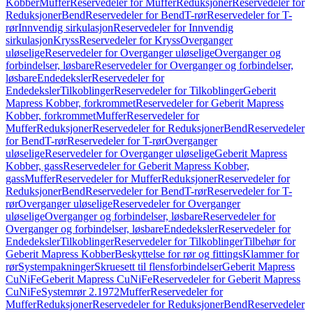
Kobber
Muffer
Reservedeler for Muffer
Reduksjoner
Reservedeler for
Reduksjoner
Bend
Reservedeler for Bend
T-rør
Reservedeler for T-
rør
Innvendig sirkulasjon
Reservedeler for Innvendig
sirkulasjon
Kryss
Reservedeler for Kryss
Overganger
uløselige
Reservedeler for Overganger uløselige
Overganger og
forbindelser, løsbare
Reservedeler for Overganger og forbindelser,
løsbare
Endedeksler
Reservedeler for
Endedeksler
Tilkoblinger
Reservedeler for Tilkoblinger
Geberit
Mapress Kobber, forkrommet
Reservedeler for Geberit Mapress
Kobber, forkrommet
Muffer
Reservedeler for
Muffer
Reduksjoner
Reservedeler for Reduksjoner
Bend
Reservedeler
for Bend
T-rør
Reservedeler for T-rør
Overganger
uløselige
Reservedeler for Overganger uløselige
Geberit Mapress
Kobber, gass
Reservedeler for Geberit Mapress Kobber,
gass
Muffer
Reservedeler for Muffer
Reduksjoner
Reservedeler for
Reduksjoner
Bend
Reservedeler for Bend
T-rør
Reservedeler for T-
rør
Overganger uløselige
Reservedeler for Overganger
uløselige
Overganger og forbindelser, løsbare
Reservedeler for
Overganger og forbindelser, løsbare
Endedeksler
Reservedeler for
Endedeksler
Tilkoblinger
Reservedeler for Tilkoblinger
Tilbehør for
Geberit Mapress Kobber
Beskyttelse for rør og fittings
Klammer for
rør
Systempakninger
Skruesett til flensforbindelser
Geberit Mapress
CuNiFe
Geberit Mapress CuNiFe
Reservedeler for Geberit Mapress
CuNiFe
Systemrør 2.1972
Muffer
Reservedeler for
Muffer
Reduksjoner
Reservedeler for Reduksjoner
Bend
Reservedeler