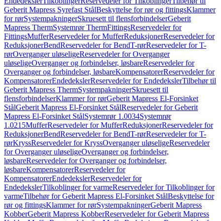
Endedeksler
Tilkoblinger
Reservedeler for Tilkoblinger
Tilbehør til
Geberit Mapress Syrefast Stål
Beskyttelse for rør og fittings
Klammer
for rør
Systempakninger
Skruesett til flensforbindelser
Geberit
Mapress Therm
Systemrør Therm
Fittings
Reservedeler for
Fittings
Muffer
Reservedeler for Muffer
Reduksjoner
Reservedeler for
Reduksjoner
Bend
Reservedeler for Bend
T-rør
Reservedeler for T-
rør
Overganger uløselige
Reservedeler for Overganger
uløselige
Overganger og forbindelser, løsbare
Reservedeler for
Overganger og forbindelser, løsbare
Kompensatorer
Reservedeler for
Kompensatorer
Endedeksler
Reservedeler for Endedeksler
Tilbehør til
Geberit Mapress Therm
Systempakninger
Skruesett til
flensforbindelser
Klammer for rør
Geberit Mapress El-Forsinket
Stål
Geberit Mapress El-Forsinket Stål
Reservedeler for Geberit
Mapress El-Forsinket Stål
Systemrør 1.0034
Systemrør
1.0215
Muffer
Reservedeler for Muffer
Reduksjoner
Reservedeler for
Reduksjoner
Bend
Reservedeler for Bend
T-rør
Reservedeler for T-
rør
Kryss
Reservedeler for Kryss
Overganger uløselige
Reservedeler
for Overganger uløselige
Overganger og forbindelser,
løsbare
Reservedeler for Overganger og forbindelser,
løsbare
Kompensatorer
Reservedeler for
Kompensatorer
Endedeksler
Reservedeler for
Endedeksler
Tilkoblinger for varme
Reservedeler for Tilkoblinger for
varme
Tilbehør for Geberit Mapress El-Forsinket Stål
Beskyttelse for
rør og fittings
Klammer for rør
Systempakninger
Geberit Mapress
Kobber
Geberit Mapress Kobber
Reservedeler for Geberit Mapress