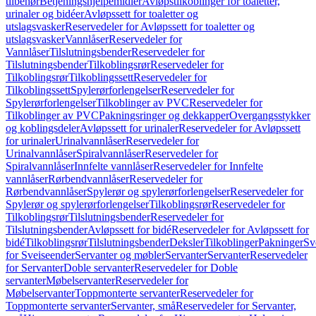
tilbehør
Betjeningshjelpemidler
Avløpstilkoblinger for toaletter,
urinaler og bidéer
Avløpssett for toaletter og
utslagsvasker
Reservedeler for Avløpssett for toaletter og
utslagsvasker
Vannlåser
Reservedeler for
Vannlåser
Tilslutningsbender
Reservedeler for
Tilslutningsbender
Tilkoblingsrør
Reservedeler for
Tilkoblingsrør
Tilkoblingssett
Reservedeler for
Tilkoblingssett
Spylerørforlengelser
Reservedeler for
Spylerørforlengelser
Tilkoblinger av PVC
Reservedeler for
Tilkoblinger av PVC
Pakningsringer og dekkapper
Overgangsstykker
og koblingsdeler
Avløpssett for urinaler
Reservedeler for Avløpssett
for urinaler
Urinalvannlåser
Reservedeler for
Urinalvannlåser
Spiralvannlåser
Reservedeler for
Spiralvannlåser
Innfelte vannlåser
Reservedeler for Innfelte
vannlåser
Rørbendvannlåser
Reservedeler for
Rørbendvannlåser
Spylerør og spylerørforlengelser
Reservedeler for
Spylerør og spylerørforlengelser
Tilkoblingsrør
Reservedeler for
Tilkoblingsrør
Tilslutningsbender
Reservedeler for
Tilslutningsbender
Avløpssett for bidé
Reservedeler for Avløpssett for
bidé
Tilkoblingsrør
Tilslutningsbender
Deksler
Tilkoblinger
Pakninger
Sv
for Sveiseender
Servanter og møbler
Servanter
Servanter
Reservedeler
for Servanter
Doble servanter
Reservedeler for Doble
servanter
Møbelservanter
Reservedeler for
Møbelservanter
Toppmonterte servanter
Reservedeler for
Toppmonterte servanter
Servanter, små
Reservedeler for Servanter,