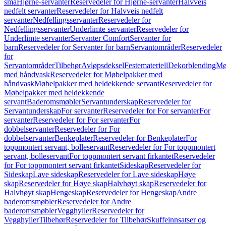
små
Hjørne-servanter
Reservedeler for Hjørne-servanter
Halvveis
nedfelt servanter
Reservedeler for Halvveis nedfelt
servanter
Nedfellingsservanter
Reservedeler for
Nedfellingsservanter
Underlimte servanter
Reservedeler for
Underlimte servanter
Servanter Comfort
Servanter for
barn
Reservedeler for Servanter for barn
Servantområder
Reservedeler
for
Servantområder
Tilbehør
Avløpsdeksel
Festemateriell
Dekorblending
Mø
med håndvask
Reservedeler for Møbelpakker med
håndvask
Møbelpakker med heldekkende servant
Reservedeler for
Møbelpakker med heldekkende
servant
Baderomsmøbler
Servantunderskap
Reservedeler for
Servantunderskap
For servanter
Reservedeler for For servanter
For
servanter
Reservedeler for For servanter
For
dobbelservanter
Reservedeler for For
dobbelservanter
Benkeplater
Reservedeler for Benkeplater
For
toppmontert servant, bolleservant
Reservedeler for For toppmontert
servant, bolleservant
For toppmontert servant firkantet
Reservedeler
for For toppmontert servant firkantet
Sideskap
Reservedeler for
Sideskap
Lave sideskap
Reservedeler for Lave sideskap
Høye
skap
Reservedeler for Høye skap
Halvhøyt skap
Reservedeler for
Halvhøyt skap
Hengeskap
Reservedeler for Hengeskap
Andre
baderomsmøbler
Reservedeler for Andre
baderomsmøbler
Vegghyller
Reservedeler for
Vegghyller
Tilbehør
Reservedeler for Tilbehør
Skuffeinnsatser og