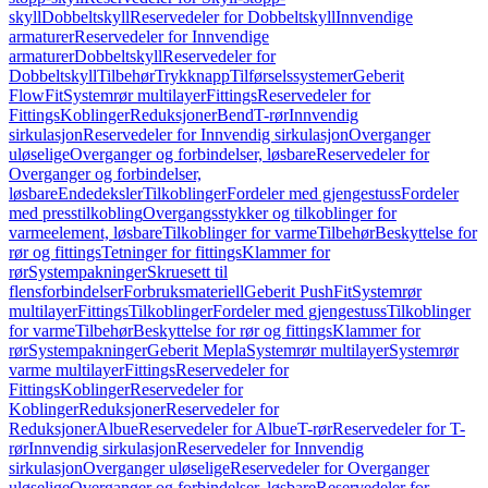
skyll
Dobbeltskyll
Reservedeler for Dobbeltskyll
Innvendige
armaturer
Reservedeler for Innvendige
armaturer
Dobbeltskyll
Reservedeler for
Dobbeltskyll
Tilbehør
Trykknapp
Tilførselssystemer
Geberit
FlowFit
Systemrør multilayer
Fittings
Reservedeler for
Fittings
Koblinger
Reduksjoner
Bend
T-rør
Innvendig
sirkulasjon
Reservedeler for Innvendig sirkulasjon
Overganger
uløselige
Overganger og forbindelser, løsbare
Reservedeler for
Overganger og forbindelser,
løsbare
Endedeksler
Tilkoblinger
Fordeler med gjengestuss
Fordeler
med presstilkobling
Overgangsstykker og tilkoblinger for
varmeelement, løsbare
Tilkoblinger for varme
Tilbehør
Beskyttelse for
rør og fittings
Tetninger for fittings
Klammer for
rør
Systempakninger
Skruesett til
flensforbindelser
Forbruksmateriell
Geberit PushFit
Systemrør
multilayer
Fittings
Tilkoblinger
Fordeler med gjengestuss
Tilkoblinger
for varme
Tilbehør
Beskyttelse for rør og fittings
Klammer for
rør
Systempakninger
Geberit Mepla
Systemrør multilayer
Systemrør
varme multilayer
Fittings
Reservedeler for
Fittings
Koblinger
Reservedeler for
Koblinger
Reduksjoner
Reservedeler for
Reduksjoner
Albue
Reservedeler for Albue
T-rør
Reservedeler for T-
rør
Innvendig sirkulasjon
Reservedeler for Innvendig
sirkulasjon
Overganger uløselige
Reservedeler for Overganger
uløselige
Overganger og forbindelser, løsbare
Reservedeler for