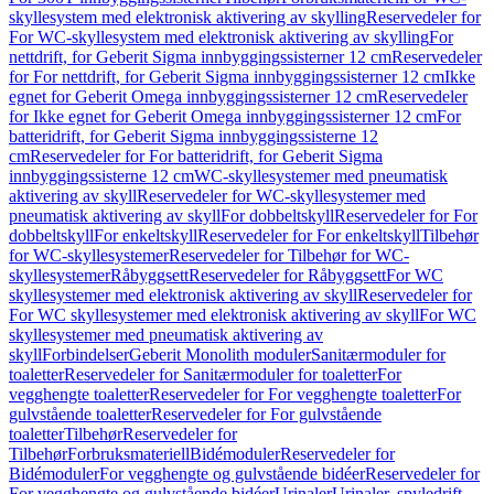
skyllesystem med elektronisk aktivering av skylling
Reservedeler for
For WC-skyllesystem med elektronisk aktivering av skylling
For
nettdrift, for Geberit Sigma innbyggingssisterner 12 cm
Reservedeler
for For nettdrift, for Geberit Sigma innbyggingssisterner 12 cm
Ikke
egnet for Geberit Omega innbyggingssisterner 12 cm
Reservedeler
for Ikke egnet for Geberit Omega innbyggingssisterner 12 cm
For
batteridrift, for Geberit Sigma innbyggingssisterne 12
cm
Reservedeler for For batteridrift, for Geberit Sigma
innbyggingssisterne 12 cm
WC-skyllesystemer med pneumatisk
aktivering av skyll
Reservedeler for WC-skyllesystemer med
pneumatisk aktivering av skyll
For dobbeltskyll
Reservedeler for For
dobbeltskyll
For enkeltskyll
Reservedeler for For enkeltskyll
Tilbehør
for WC-skyllesystemer
Reservedeler for Tilbehør for WC-
skyllesystemer
Råbyggsett
Reservedeler for Råbyggsett
For WC
skyllesystemer med elektronisk aktivering av skyll
Reservedeler for
For WC skyllesystemer med elektronisk aktivering av skyll
For WC
skyllesystemer med pneumatisk aktivering av
skyll
Forbindelser
Geberit Monolith moduler
Sanitærmoduler for
toaletter
Reservedeler for Sanitærmoduler for toaletter
For
vegghengte toaletter
Reservedeler for For vegghengte toaletter
For
gulvstående toaletter
Reservedeler for For gulvstående
toaletter
Tilbehør
Reservedeler for
Tilbehør
Forbruksmateriell
Bidémoduler
Reservedeler for
Bidémoduler
For vegghengte og gulvstående bidéer
Reservedeler for
For vegghengte og gulvstående bidéer
Urinaler
Urinaler, spyledrift,