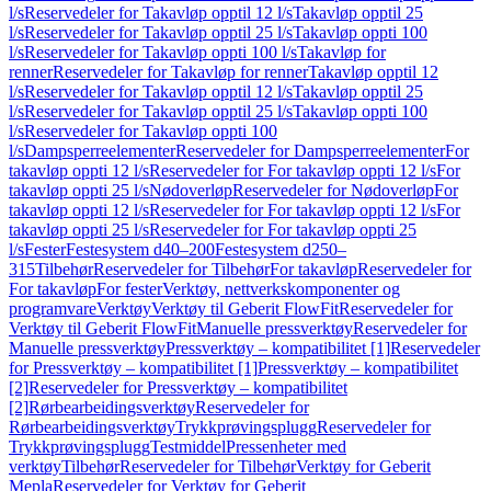
l/s
Reservedeler for Takavløp opptil 12 l/s
Takavløp opptil 25
l/s
Reservedeler for Takavløp opptil 25 l/s
Takavløp oppti 100
l/s
Reservedeler for Takavløp oppti 100 l/s
Takavløp for
renner
Reservedeler for Takavløp for renner
Takavløp opptil 12
l/s
Reservedeler for Takavløp opptil 12 l/s
Takavløp opptil 25
l/s
Reservedeler for Takavløp opptil 25 l/s
Takavløp oppti 100
l/s
Reservedeler for Takavløp oppti 100
l/s
Dampsperreelementer
Reservedeler for Dampsperreelementer
For
takavløp oppti 12 l/s
Reservedeler for For takavløp oppti 12 l/s
For
takavløp oppti 25 l/s
Nødoverløp
Reservedeler for Nødoverløp
For
takavløp oppti 12 l/s
Reservedeler for For takavløp oppti 12 l/s
For
takavløp oppti 25 l/s
Reservedeler for For takavløp oppti 25
l/s
Fester
Festesystem d40–200
Festesystem d250–
315
Tilbehør
Reservedeler for Tilbehør
For takavløp
Reservedeler for
For takavløp
For fester
Verktøy, nettverkskomponenter og
programvare
Verktøy
Verktøy til Geberit FlowFit
Reservedeler for
Verktøy til Geberit FlowFit
Manuelle pressverktøy
Reservedeler for
Manuelle pressverktøy
Pressverktøy – kompatibilitet [1]
Reservedeler
for Pressverktøy – kompatibilitet [1]
Pressverktøy – kompatibilitet
[2]
Reservedeler for Pressverktøy – kompatibilitet
[2]
Rørbearbeidingsverktøy
Reservedeler for
Rørbearbeidingsverktøy
Trykkprøvingsplugg
Reservedeler for
Trykkprøvingsplugg
Testmiddel
Pressenheter med
verktøy
Tilbehør
Reservedeler for Tilbehør
Verktøy for Geberit
Mepla
Reservedeler for Verktøy for Geberit