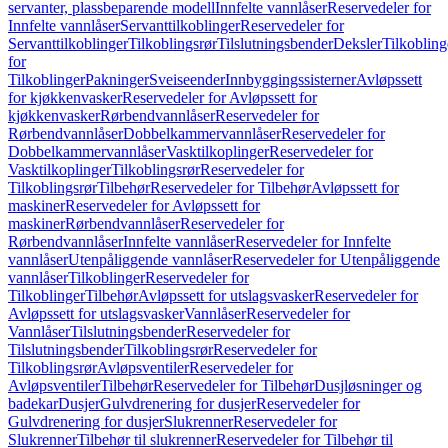
servanter, plassbeparende modell
Innfelte vannlåser
Reservedeler for
Innfelte vannlåser
Servanttilkoblinger
Reservedeler for
Servanttilkoblinger
Tilkoblingsrør
Tilslutningsbender
Deksler
Tilkobling
for
Tilkoblinger
Pakninger
Sveiseender
Innbyggingssisterner
Avløpssett
for kjøkkenvasker
Reservedeler for Avløpssett for
kjøkkenvasker
Rørbendvannlåser
Reservedeler for
Rørbendvannlåser
Dobbelkammervannlåser
Reservedeler for
Dobbelkammervannlåser
Vasktilkoplinger
Reservedeler for
Vasktilkoplinger
Tilkoblingsrør
Reservedeler for
Tilkoblingsrør
Tilbehør
Reservedeler for Tilbehør
Avløpssett for
maskiner
Reservedeler for Avløpssett for
maskiner
Rørbendvannlåser
Reservedeler for
Rørbendvannlåser
Innfelte vannlåser
Reservedeler for Innfelte
vannlåser
Utenpåliggende vannlåser
Reservedeler for Utenpåliggende
vannlåser
Tilkoblinger
Reservedeler for
Tilkoblinger
Tilbehør
Avløpssett for utslagsvasker
Reservedeler for
Avløpssett for utslagsvasker
Vannlåser
Reservedeler for
Vannlåser
Tilslutningsbender
Reservedeler for
Tilslutningsbender
Tilkoblingsrør
Reservedeler for
Tilkoblingsrør
Avløpsventiler
Reservedeler for
Avløpsventiler
Tilbehør
Reservedeler for Tilbehør
Dusjløsninger og
badekar
Dusjer
Gulvdrenering for dusjer
Reservedeler for
Gulvdrenering for dusjer
Slukrenner
Reservedeler for
Slukrenner
Tilbehør til slukrenner
Reservedeler for Tilbehør til