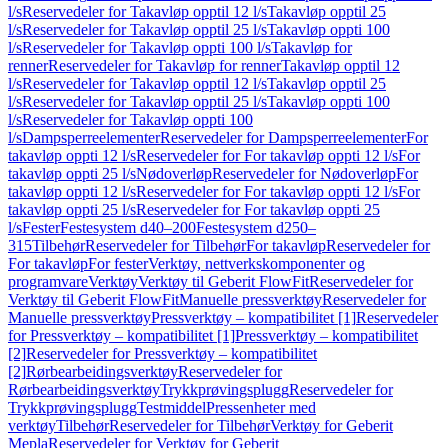
l/s
Reservedeler for Takavløp opptil 12 l/s
Takavløp opptil 25
l/s
Reservedeler for Takavløp opptil 25 l/s
Takavløp oppti 100
l/s
Reservedeler for Takavløp oppti 100 l/s
Takavløp for
renner
Reservedeler for Takavløp for renner
Takavløp opptil 12
l/s
Reservedeler for Takavløp opptil 12 l/s
Takavløp opptil 25
l/s
Reservedeler for Takavløp opptil 25 l/s
Takavløp oppti 100
l/s
Reservedeler for Takavløp oppti 100
l/s
Dampsperreelementer
Reservedeler for Dampsperreelementer
For
takavløp oppti 12 l/s
Reservedeler for For takavløp oppti 12 l/s
For
takavløp oppti 25 l/s
Nødoverløp
Reservedeler for Nødoverløp
For
takavløp oppti 12 l/s
Reservedeler for For takavløp oppti 12 l/s
For
takavløp oppti 25 l/s
Reservedeler for For takavløp oppti 25
l/s
Fester
Festesystem d40–200
Festesystem d250–
315
Tilbehør
Reservedeler for Tilbehør
For takavløp
Reservedeler for
For takavløp
For fester
Verktøy, nettverkskomponenter og
programvare
Verktøy
Verktøy til Geberit FlowFit
Reservedeler for
Verktøy til Geberit FlowFit
Manuelle pressverktøy
Reservedeler for
Manuelle pressverktøy
Pressverktøy – kompatibilitet [1]
Reservedeler
for Pressverktøy – kompatibilitet [1]
Pressverktøy – kompatibilitet
[2]
Reservedeler for Pressverktøy – kompatibilitet
[2]
Rørbearbeidingsverktøy
Reservedeler for
Rørbearbeidingsverktøy
Trykkprøvingsplugg
Reservedeler for
Trykkprøvingsplugg
Testmiddel
Pressenheter med
verktøy
Tilbehør
Reservedeler for Tilbehør
Verktøy for Geberit
Mepla
Reservedeler for Verktøy for Geberit