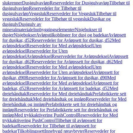
slukrenner
Dusjgulvavløp
Reservedeler for Dusjgulvavløp
Tilbehør til
dusjgulvavløp
Reservedeler for Tilbehør til
dusjgulvavløp
Veggsluk
Reservedeler for Veggsluk
Tilbehør til
veggsluk
Reservedeler for Tilbehør til veggsluk
Dusjkar og
dusjgulv
Dusjgulv av
mineralmateriale
Innbyggingselementer
Nisjebokser til
dusjer
Nisjebokser
Avløpstilkoblinger for dusj og badekar
Avløpsett
for dusjkar, d52
Reservedeler for Avløpsett for dusjkar, d52
Med
avløpsdeksel
Reservedeler for Med avløpsdeksel
Uten
avløpsdeksel
Reservedeler for Uten
avløpsdeksel
Avløpsdeksel
Reservedeler for Avløpsdeksel
Avløpssett
for dusjkar, d62
Reservedeler for Avløpssett for dusjkar, d62
Med
avløpsdeksel
Reservedeler for Med avløpsdeksel
Uten
avløpsdeksel
Reservedeler for Uten avløpsdeksel
Avløpssett for
dusjkar, d90
Reservedeler for Avløpssett for dusjkar, d90
Med
avløpsdeksel
Reservedeler for Med avløpsdeksel
Avløpssett for
badekar, d52
Reservedeler for Avløpssett for badekar, d52
Med
dreiehåndtak
Reservedeler for Med dreiehåndtak
Prefabrikkerte sett
for dreiehåndtak
Med dreiehåndtak og innløp
Reservedeler for Med
dreiehåndtak og innløp
Prefabrikkerte sett for dreiehåndtak og
innløp
Reservedeler for Prefabrikkerte sett for dreiehåndtak og
innløp
Med trykkaktivering PushControl
Reservedeler for Med
trykkaktivering PushControl
Tilbehør til avløpssett for
badekar
Reservedeler for Tilbehør til avløpssett for
badekar
Tilkoblingssett
Innebygd røravbryter
Reservedeler for