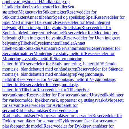
oppbevaringsbokser
Håndklestang og
håndklekroker
Lyselementer
Hendler
Sett
støtteben
Magnettavler
Stikkontakter
Reservedeler for
Stikkontakter
Annet tilbehør
Speil og speilskap
Speil
Reservedeler for
Speil
Med integrert belysning
Reservedeler for Med integrert
belysning
Uten integrert belysning
Speilskap
Reservedeler for
Speilskap
Med integrert belysning
Reservedeler for Med integrert
belysning
Uten integrert belysning
Reservedeler for Uten integrert
belysning
Tilbehør
Lyselementer
Hendler
Annet
tilbehør
Stikkontakter
Armaturer
Servantarmaturer
Reservedeler for
Servantarmaturer
Montering av stativ, nettdrift
Reservedeler for
Montering av stativ, nettdrift
Stativmontering,
batteridrift
Reservedeler for Stativmontering, batteridrift
Stående
montasje, blandebatteri med enhåndsgrep
Reservedeler for Stående
montasje, blandebatteri med enhåndsgrep
Veggmontasje,
nettdrift
Reservedeler for Veggmontasje, nettdrift
Veggmontasje,
batteridrift
Reservedeler for Veggmontasje,
batteridrift
Tilbehør
Reservedeler for Tilbehør
For
servantkraner
Reservedeler for For servantkraner
Utstyrstilkoblinger
for vaskeområde, kjøkkenvask, apparater og utslagsvask
Avløpssett
for servant
Reservedeler for Avløpssett for
servant
Rørbendvannlåser
Reservedeler for
Rørbendvannlåser
Dykkrørvannlåser for servanter
Reservedeler for
Dykkrørvannlåser for servanter
Dykkrørvannlåser for servanter,
plassbeparende modell
Reservedeler for Dykkrørvannlåser for