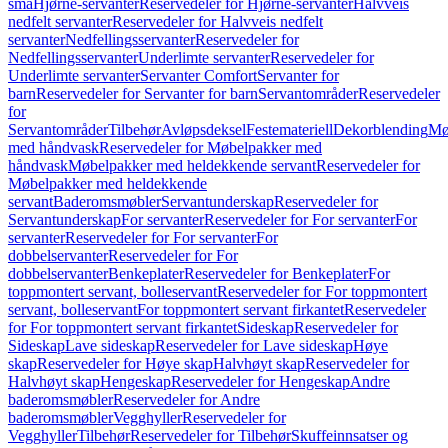
små
Hjørne-servanter
Reservedeler for Hjørne-servanter
Halvveis
nedfelt servanter
Reservedeler for Halvveis nedfelt
servanter
Nedfellingsservanter
Reservedeler for
Nedfellingsservanter
Underlimte servanter
Reservedeler for
Underlimte servanter
Servanter Comfort
Servanter for
barn
Reservedeler for Servanter for barn
Servantområder
Reservedeler
for
Servantområder
Tilbehør
Avløpsdeksel
Festemateriell
Dekorblending
Mø
med håndvask
Reservedeler for Møbelpakker med
håndvask
Møbelpakker med heldekkende servant
Reservedeler for
Møbelpakker med heldekkende
servant
Baderomsmøbler
Servantunderskap
Reservedeler for
Servantunderskap
For servanter
Reservedeler for For servanter
For
servanter
Reservedeler for For servanter
For
dobbelservanter
Reservedeler for For
dobbelservanter
Benkeplater
Reservedeler for Benkeplater
For
toppmontert servant, bolleservant
Reservedeler for For toppmontert
servant, bolleservant
For toppmontert servant firkantet
Reservedeler
for For toppmontert servant firkantet
Sideskap
Reservedeler for
Sideskap
Lave sideskap
Reservedeler for Lave sideskap
Høye
skap
Reservedeler for Høye skap
Halvhøyt skap
Reservedeler for
Halvhøyt skap
Hengeskap
Reservedeler for Hengeskap
Andre
baderomsmøbler
Reservedeler for Andre
baderomsmøbler
Vegghyller
Reservedeler for
Vegghyller
Tilbehør
Reservedeler for Tilbehør
Skuffeinnsatser og