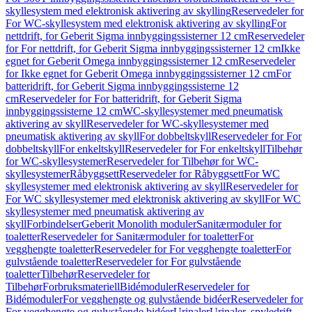
skyllesystem med elektronisk aktivering av skylling
Reservedeler for
For WC-skyllesystem med elektronisk aktivering av skylling
For
nettdrift, for Geberit Sigma innbyggingssisterner 12 cm
Reservedeler
for For nettdrift, for Geberit Sigma innbyggingssisterner 12 cm
Ikke
egnet for Geberit Omega innbyggingssisterner 12 cm
Reservedeler
for Ikke egnet for Geberit Omega innbyggingssisterner 12 cm
For
batteridrift, for Geberit Sigma innbyggingssisterne 12
cm
Reservedeler for For batteridrift, for Geberit Sigma
innbyggingssisterne 12 cm
WC-skyllesystemer med pneumatisk
aktivering av skyll
Reservedeler for WC-skyllesystemer med
pneumatisk aktivering av skyll
For dobbeltskyll
Reservedeler for For
dobbeltskyll
For enkeltskyll
Reservedeler for For enkeltskyll
Tilbehør
for WC-skyllesystemer
Reservedeler for Tilbehør for WC-
skyllesystemer
Råbyggsett
Reservedeler for Råbyggsett
For WC
skyllesystemer med elektronisk aktivering av skyll
Reservedeler for
For WC skyllesystemer med elektronisk aktivering av skyll
For WC
skyllesystemer med pneumatisk aktivering av
skyll
Forbindelser
Geberit Monolith moduler
Sanitærmoduler for
toaletter
Reservedeler for Sanitærmoduler for toaletter
For
vegghengte toaletter
Reservedeler for For vegghengte toaletter
For
gulvstående toaletter
Reservedeler for For gulvstående
toaletter
Tilbehør
Reservedeler for
Tilbehør
Forbruksmateriell
Bidémoduler
Reservedeler for
Bidémoduler
For vegghengte og gulvstående bidéer
Reservedeler for
For vegghengte og gulvstående bidéer
Urinaler
Urinaler, spyledrift,