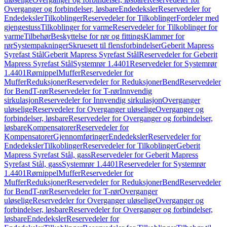
Overganger og forbindelser, løsbare
Endedeksler
Reservedeler for
Endedeksler
Tilkoblinger
Reservedeler for Tilkoblinger
Fordeler med
gjengestuss
Tilkoblinger for varme
Reservedeler for Tilkoblinger for
varme
Tilbehør
Beskyttelse for rør og fittings
Klammer for
rør
Systempakninger
Skruesett til flensforbindelser
Geberit Mapress
Syrefast Stål
Geberit Mapress Syrefast Stål
Reservedeler for Geberit
Mapress Syrefast Stål
Systemrør 1.4401
Reservedeler for Systemrør
1.4401
Rørnippel
Muffer
Reservedeler for
Muffer
Reduksjoner
Reservedeler for Reduksjoner
Bend
Reservedeler
for Bend
T-rør
Reservedeler for T-rør
Innvendig
sirkulasjon
Reservedeler for Innvendig sirkulasjon
Overganger
uløselige
Reservedeler for Overganger uløselige
Overganger og
forbindelser, løsbare
Reservedeler for Overganger og forbindelser,
løsbare
Kompensatorer
Reservedeler for
Kompensatorer
Gjennomføringer
Endedeksler
Reservedeler for
Endedeksler
Tilkoblinger
Reservedeler for Tilkoblinger
Geberit
Mapress Syrefast Stål, gass
Reservedeler for Geberit Mapress
Syrefast Stål, gass
Systemrør 1.4401
Reservedeler for Systemrør
1.4401
Rørnippel
Muffer
Reservedeler for
Muffer
Reduksjoner
Reservedeler for Reduksjoner
Bend
Reservedeler
for Bend
T-rør
Reservedeler for T-rør
Overganger
uløselige
Reservedeler for Overganger uløselige
Overganger og
forbindelser, løsbare
Reservedeler for Overganger og forbindelser,
løsbare
Endedeksler
Reservedeler for