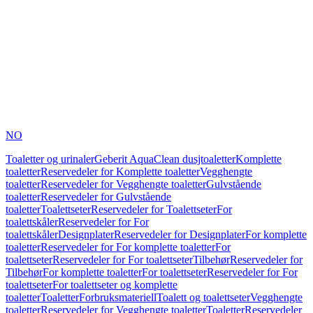
NO
Toaletter og urinaler
Geberit AquaClean dusjtoaletter
Komplette
toaletter
Reservedeler for Komplette toaletter
Vegghengte
toaletter
Reservedeler for Vegghengte toaletter
Gulvstående
toaletter
Reservedeler for Gulvstående
toaletter
Toalettseter
Reservedeler for Toalettseter
For
toalettskåler
Reservedeler for For
toalettskåler
Designplater
Reservedeler for Designplater
For komplette
toaletter
Reservedeler for For komplette toaletter
For
toalettseter
Reservedeler for For toalettseter
Tilbehør
Reservedeler for
Tilbehør
For komplette toaletter
For toalettseter
Reservedeler for For
toalettseter
For toalettseter og komplette
toaletter
Toaletter
Forbruksmateriell
Toalett og toalettseter
Vegghengte
toaletter
Reservedeler for Vegghengte toaletter
Toaletter
Reservedeler