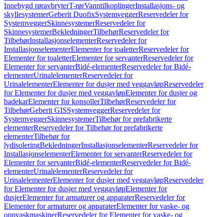
Innebygd røravbryter
T-rør
Vanntilkoplinger
Installasjons- og
skyllesystemer
Geberit Duofix
Systemvegger
Reservedeler for
Systemvegger
Skinnesystemer
Reservedeler for
Skinnesystemer
Bekledninger
Tilbehør
Reservedeler for
Tilbehør
Installasjonselementer
Reservedeler for
Installasjonselementer
Elementer for toaletter
Reservedeler for
Elementer for toaletter
Elementer for servanter
Reservedeler for
Elementer for servanter
Bidé-elementer
Reservedeler for Bidé-
elementer
Urinalelementer
Reservedeler for
Urinalelementer
Elementer for dusjer med veggavløp
Reservedeler
for Elementer for dusjer med veggavløp
Elementer for dusjer og
badekar
Elementer for konsoller
Tilbehør
Reservedeler for
Tilbehør
Geberit GIS
Systemvegger
Reservedeler for
Systemvegger
Skinnesystemer
Tilbehør for prefabrikerte
elementer
Reservedeler for Tilbehør for prefabrikerte
elementer
Tilbehør for
lydisolering
Bekledninger
Installasjonselementer
Reservedeler for
Installasjonselementer
Elementer for servanter
Reservedeler for
Elementer for servanter
Bidé-elementer
Reservedeler for Bidé-
elementer
Urinalelementer
Reservedeler for
Urinalelementer
Elementer for dusjer med veggavløp
Reservedeler
for Elementer for dusjer med veggavløp
Elementer for
dusjer
Elementer for armaturer og apparater
Reservedeler for
Elementer for armaturer og apparater
Elementer for vaske- og
oppvaskmaskiner
Reservedeler for Elementer for vaske- og