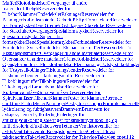
Muffer
Kloforbindelser
Overganger til andre
materialer
Tilbehør
Reservedeler for
Tilbehør
Klammer
Endedeksler
Pakninger
Reservedeler for
Pakninger
Forbruksmateriell
Geberit PE
Rør
Formstykker
Reservedeler
for Formstykker
Bend
Grenrør
Reduksjoner
Stakeluker
Reservedeler
for Stakeluker
Overganger
Spesialformstykker
Reservedeler for
Spesialformstykker
SuperTube-
formstykker
Bend
Spesialformstykker
Forbindelser
Reservedeler for
Forbindelser
Sveiseforbindelser
Ekspansjonsmuffer
Reservedeler for
Ekspansjonsmuffer
Overganger til andre materialer
Reservedeler for
Overganger til andre materialer
Gjengeforbindelser
Reservedeler for
Gjengeforbindelser
Flensforbindelser
Flensbøssinger
Utstyrstilkoblinge
for Utstyrstilkoblinger
Tilslutningsbender
Reservedeler for
Tilslutningsbender
Tilkobliingsmuffer
Reservedeler for
Tilkobliingsmuffer
Tilkoblingsrør
Reservedeler for
Tilkoblingsrør
Rørbendvannlåser
Reservedeler for
Rørbendvannlåser
Spiralvannlåser
Reservedeler for
Spiralvannlåser
Tilbehør
Klammer
Fester for klammer
Bærende
strukturer
Endedeksler
Pakninger
Beskyttelseskapper
Forbruksmateriell
lydisolering og fuktighetsvern
Brannvern
Brannvern for
avløpssystemer
Lydisolering
Isoleringer for
strukturlydutkobling
Isoleringer for strukturlydutkobling og
luftlydisolering
Fuktighetsvern
Tettinger
Ventilatorventiler for
avløp
Ventilatorventiler
Energistoppeventiler
Geberit Pluvia
takdrenering
Takavløp
Reservedeler for Takavløp
Takavløp opptil 12