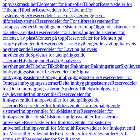
oppvaskmaskiner
Elementer for konsoller
Tilbehør
Reservedeler for
Tilbehør
Tilbehør
Reservedeler for Tilbehør
For
systemvegger
Reservedeler for For systemvegger
For
tilførselssystemer
Reservedeler for For tilførselssystemer
For
avløpssystemer
Utenpåliggende sisterner
Utenpåliggende sisterner for
toaletter, av plast
Reservedeler for Utenpåliggende sisterner for
toaletter, av plast
Montert på topp
Reservedeler for Montert på
topp
Høythengende
Reservedeler for Høythengende
Lavt og halvveis
høythengende
Reservedeler for Lavt og halvveis
høythengende
Spylerør for utenpåliggende
sisterner
Høythengende
Lavt og halvveis
høythengende
Tilbehør
Tilkoblinger
Pakninger
Pakningsringer
Skylleven
innbyggingssisterner
Reservedeler for Sigma
innbyggingssisterner
Omega innbyggingssisterner
Reservedeler for
Omega innbyggingssisterner
Delta innbyggingssisterner
Reservedeler
for Delta innbyggingssisterner
Spylerør
Tilbehør
Innløps- og
skylleventiler
Innløpsventiler
Reservedeler for
Innløpsventiler
Innløpsventiler for utenpåliggende
sisterner
Reservedeler for Innløpsventiler for utenpåliggende
sisterner
Innløpsventiler for skålsisterner
Reservedeler for
Innløpsventiler for skålsisterner
Innløpsventiler for sisterner
universelle
Reservedeler for Innløpsventiler for sisterner
universelle
Innløpsventil for Monolith
Reservedeler for Innløpsventil
for Monolith
Skylleventiler
Reservedeler for Skylleventiler
Skyll-
stopp-skyll
Reservedeler for Skyll-stopp-