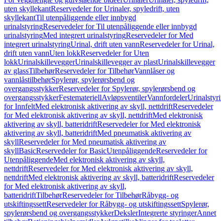
uten skyllekant
Reservedeler for Urinaler, spyledrift, uten
skyllekant
Til utenpåliggende eller innbygd
urinalstyring
Reservedeler for Til utenpåliggende eller innbygd
urinalstyring
Med integrert urinalstyring
Reservedeler for Med
integrert urinalstyring
Urinal, drift uten vann
Reservedeler for Urinal,
drift uten vann
Uten lokk
Reservedeler for Uten
lokk
Urinalskillevegger
Urinalskillevegger av plast
Urinalskillevegger
av glass
Tilbehør
Reservedeler for Tilbehør
Vannlåser og
vannlåstilbehør
Spylerør, spylerørsbend og
overgangsstykker
Reservedeler for Spylerør, spylerørsbend og
overgangsstykker
Festemateriell
Avløpsventiler
Vannfordeler
Urinalstyr
for Innfelt
Med elektronisk aktivering av skyll, nettdrift
Reservedeler
for Med elektronisk aktivering av skyll, nettdrift
Med elektronisk
aktivering av skyll, batteridrift
Reservedeler for Med elektronisk
aktivering av skyll, batteridrift
Med pneumatisk aktivering av
skyll
Reservedeler for Med pneumatisk aktivering av
skyll
Basic
Reservedeler for Basic
Utenpåliggende
Reservedeler for
Utenpåliggende
Med elektronisk aktivering av skyll,
nettdrift
Reservedeler for Med elektronisk aktivering av skyll,
nettdrift
Med elektronisk aktivering av skyll, batteridrift
Reservedeler
for Med elektronisk aktivering av skyll,
batteridrift
Tilbehør
Reservedeler for Tilbehør
Råbygg- og
utskiftingssett
Reservedeler for Råbygg- og utskiftingssett
Spylerør,
spylerørsbend og overgangsstykker
Deksler
Integrerte styringer
Annet