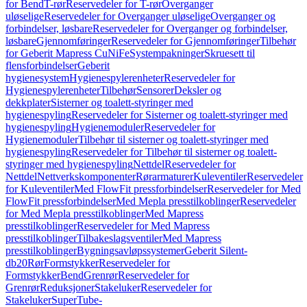
for Bend
T-rør
Reservedeler for T-rør
Overganger
uløselige
Reservedeler for Overganger uløselige
Overganger og
forbindelser, løsbare
Reservedeler for Overganger og forbindelser,
løsbare
Gjennomføringer
Reservedeler for Gjennomføringer
Tilbehør
for Geberit Mapress CuNiFe
Systempakninger
Skruesett til
flensforbindelser
Geberit
hygienesystem
Hygienespylerenheter
Reservedeler for
Hygienespylerenheter
Tilbehør
Sensorer
Deksler og
dekkplater
Sisterner og toalett-styringer med
hygienespyling
Reservedeler for Sisterner og toalett-styringer med
hygienespyling
Hygienemoduler
Reservedeler for
Hygienemoduler
Tilbehør til sisterner og toalett-styringer med
hygienespyling
Reservedeler for Tilbehør til sisterner og toalett-
styringer med hygienespyling
Nettdel
Reservedeler for
Nettdel
Nettverkskomponenter
Rørarmaturer
Kuleventiler
Reservedeler
for Kuleventiler
Med FlowFit pressforbindelser
Reservedeler for Med
FlowFit pressforbindelser
Med Mepla presstilkoblinger
Reservedeler
for Med Mepla presstilkoblinger
Med Mapress
presstilkoblinger
Reservedeler for Med Mapress
presstilkoblinger
Tilbakeslagsventiler
Med Mapress
presstilkoblinger
Bygningsavløpssystemer
Geberit Silent-
db20
Rør
Formstykker
Reservedeler for
Formstykker
Bend
Grenrør
Reservedeler for
Grenrør
Reduksjoner
Stakeluker
Reservedeler for
Stakeluker
SuperTube-