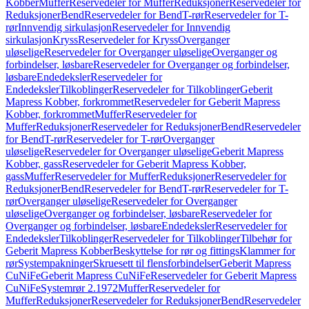
Kobber
Muffer
Reservedeler for Muffer
Reduksjoner
Reservedeler for
Reduksjoner
Bend
Reservedeler for Bend
T-rør
Reservedeler for T-
rør
Innvendig sirkulasjon
Reservedeler for Innvendig
sirkulasjon
Kryss
Reservedeler for Kryss
Overganger
uløselige
Reservedeler for Overganger uløselige
Overganger og
forbindelser, løsbare
Reservedeler for Overganger og forbindelser,
løsbare
Endedeksler
Reservedeler for
Endedeksler
Tilkoblinger
Reservedeler for Tilkoblinger
Geberit
Mapress Kobber, forkrommet
Reservedeler for Geberit Mapress
Kobber, forkrommet
Muffer
Reservedeler for
Muffer
Reduksjoner
Reservedeler for Reduksjoner
Bend
Reservedeler
for Bend
T-rør
Reservedeler for T-rør
Overganger
uløselige
Reservedeler for Overganger uløselige
Geberit Mapress
Kobber, gass
Reservedeler for Geberit Mapress Kobber,
gass
Muffer
Reservedeler for Muffer
Reduksjoner
Reservedeler for
Reduksjoner
Bend
Reservedeler for Bend
T-rør
Reservedeler for T-
rør
Overganger uløselige
Reservedeler for Overganger
uløselige
Overganger og forbindelser, løsbare
Reservedeler for
Overganger og forbindelser, løsbare
Endedeksler
Reservedeler for
Endedeksler
Tilkoblinger
Reservedeler for Tilkoblinger
Tilbehør for
Geberit Mapress Kobber
Beskyttelse for rør og fittings
Klammer for
rør
Systempakninger
Skruesett til flensforbindelser
Geberit Mapress
CuNiFe
Geberit Mapress CuNiFe
Reservedeler for Geberit Mapress
CuNiFe
Systemrør 2.1972
Muffer
Reservedeler for
Muffer
Reduksjoner
Reservedeler for Reduksjoner
Bend
Reservedeler