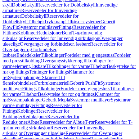
skyll
Dobbeltskyll
Reservedeler for Dobbeltskyll
Innvendige
armaturer
Reservedeler for Innvendige
armaturer
Dobbeltskyll
Reservedeler for
Dobbeltskyll
Tilbehør
Trykknapp
Tilførselssystemer
Geberit
FlowFit
Systemrør multilayer
Fittings
Reservedeler for
Fittings
Koblinger
Reduksjoner
Bend
T-rør
Innvendig
sirkulasjon
Reservedeler for Innvendig sirkulasjon
Overganger
uløselige
Overganger og forbindelser, løsbare
Reservedeler for
Overganger og forbindelser,
løsbare
Endedeksler
Tilkoblinger
Fordeler med gjengestuss
Fordeler
med presstilkobling
Overgangsstykker og tilkoblinger for
varmeelement, løsbare
Tilkoblinger for varme
Tilbehør
Beskyttelse for
rør og fittings
Tetninger for fittings
Klammer for
rør
Systempakninger
Skruesett til
flensforbindelser
Forbruksmateriell
Geberit PushFit
Systemrør
multilayer
Fittings
Tilkoblinger
Fordeler med gjengestuss
Tilkoblinger
for varme
Tilbehør
Beskyttelse for rør og fittings
Klammer for
rør
Systempakninger
Geberit Mepla
Systemrør multilayer
Systemrør
varme multilayer
Fittings
Reservedeler for
Fittings
Koblinger
Reservedeler for
Koblinger
Reduksjoner
Reservedeler for
Reduksjoner
Albue
Reservedeler for Albue
T-rør
Reservedeler for T-
rør
Innvendig sirkulasjon
Reservedeler for Innvendig
sirkulasjon
Overganger uløselige
Reservedeler for Overganger
uløselige
Overganger og forbindelser, løsbare
Reservedeler for