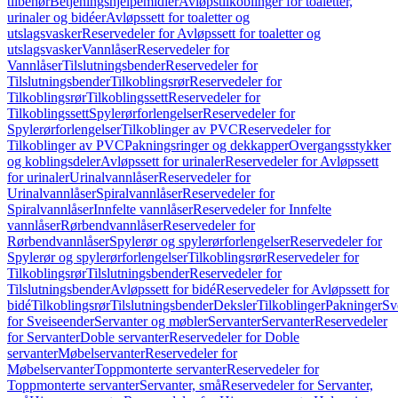
tilbehør
Betjeningshjelpemidler
Avløpstilkoblinger for toaletter,
urinaler og bidéer
Avløpssett for toaletter og
utslagsvasker
Reservedeler for Avløpssett for toaletter og
utslagsvasker
Vannlåser
Reservedeler for
Vannlåser
Tilslutningsbender
Reservedeler for
Tilslutningsbender
Tilkoblingsrør
Reservedeler for
Tilkoblingsrør
Tilkoblingssett
Reservedeler for
Tilkoblingssett
Spylerørforlengelser
Reservedeler for
Spylerørforlengelser
Tilkoblinger av PVC
Reservedeler for
Tilkoblinger av PVC
Pakningsringer og dekkapper
Overgangsstykker
og koblingsdeler
Avløpssett for urinaler
Reservedeler for Avløpssett
for urinaler
Urinalvannlåser
Reservedeler for
Urinalvannlåser
Spiralvannlåser
Reservedeler for
Spiralvannlåser
Innfelte vannlåser
Reservedeler for Innfelte
vannlåser
Rørbendvannlåser
Reservedeler for
Rørbendvannlåser
Spylerør og spylerørforlengelser
Reservedeler for
Spylerør og spylerørforlengelser
Tilkoblingsrør
Reservedeler for
Tilkoblingsrør
Tilslutningsbender
Reservedeler for
Tilslutningsbender
Avløpssett for bidé
Reservedeler for Avløpssett for
bidé
Tilkoblingsrør
Tilslutningsbender
Deksler
Tilkoblinger
Pakninger
Sv
for Sveiseender
Servanter og møbler
Servanter
Servanter
Reservedeler
for Servanter
Doble servanter
Reservedeler for Doble
servanter
Møbelservanter
Reservedeler for
Møbelservanter
Toppmonterte servanter
Reservedeler for
Toppmonterte servanter
Servanter, små
Reservedeler for Servanter,