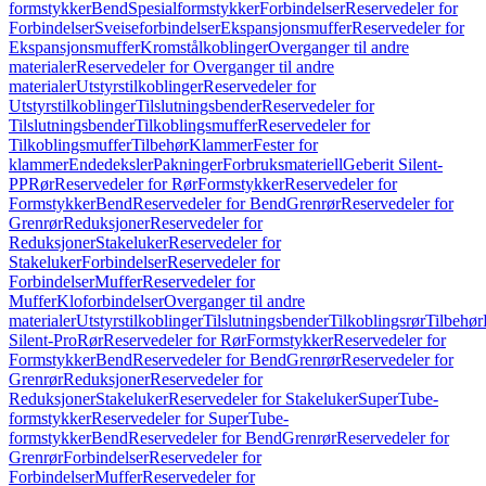
formstykker
Bend
Spesialformstykker
Forbindelser
Reservedeler for
Forbindelser
Sveiseforbindelser
Ekspansjonsmuffer
Reservedeler for
Ekspansjonsmuffer
Kromstålkoblinger
Overganger til andre
materialer
Reservedeler for Overganger til andre
materialer
Utstyrstilkoblinger
Reservedeler for
Utstyrstilkoblinger
Tilslutningsbender
Reservedeler for
Tilslutningsbender
Tilkoblingsmuffer
Reservedeler for
Tilkoblingsmuffer
Tilbehør
Klammer
Fester for
klammer
Endedeksler
Pakninger
Forbruksmateriell
Geberit Silent-
PP
Rør
Reservedeler for Rør
Formstykker
Reservedeler for
Formstykker
Bend
Reservedeler for Bend
Grenrør
Reservedeler for
Grenrør
Reduksjoner
Reservedeler for
Reduksjoner
Stakeluker
Reservedeler for
Stakeluker
Forbindelser
Reservedeler for
Forbindelser
Muffer
Reservedeler for
Muffer
Kloforbindelser
Overganger til andre
materialer
Utstyrstilkoblinger
Tilslutningsbender
Tilkoblingsrør
Tilbehør
Silent-Pro
Rør
Reservedeler for Rør
Formstykker
Reservedeler for
Formstykker
Bend
Reservedeler for Bend
Grenrør
Reservedeler for
Grenrør
Reduksjoner
Reservedeler for
Reduksjoner
Stakeluker
Reservedeler for Stakeluker
SuperTube-
formstykker
Reservedeler for SuperTube-
formstykker
Bend
Reservedeler for Bend
Grenrør
Reservedeler for
Grenrør
Forbindelser
Reservedeler for
Forbindelser
Muffer
Reservedeler for