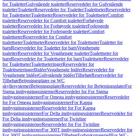
for Toaletter
Gulvstående toaletter
Reservedeler for Gulvstående
toaletter
Toaletter
Reservedeler for Toaletter
Toalettseter
Reservedeler
for Toalettseter
Toalettseter
Reservedeler for Toalettseter
Comfort
toaletter
Reservedeler for Comfort toaletter
Forhøyede
toaletter
Reservedeler for Forhøyede toaletter
Forlengede
toaletter
Reservedeler for Forlengede toaletter
Comfort
toalettseter
Reservedeler for Comfort
toalettseter
Toalettseter
Reservedeler for Toalettseter
Toaletter for
barn
Reservedeler for Toaletter for barn
Vegghengte
toaletter
Reservedeler for Vegghengte toaletter
Toalettseter for
barn
Reservedeler for Toalettseter for barn
Toalettseter
Reservedeler
for Toalettseter
Toalettseteringer
Reservedeler for
Toalettseteringer
Bidéer
Vegghengte bidéer
Reservedeler for
Vegghengte bidéer
Gulvstående bidéer
Tilbehør
Reservedeler for
Tilbehør
Betjeningsplater og WC
skyllesystemer
Betjeningsplater
Reservedeler for Betjeningsplater
For
Sigma innbyggingssisterner
Reservedeler for For Sigma
innbyggingssisterner
For Omega innbyggingssisterner
Reservedeler
for For Omega innbyggingssisterner
For Kappa
innbyggingssisterner
Reservedeler for For Kappa
innbyggingssisterner
For Delta innbyggingssisterner
Reservedeler for
For Delta innbyggingssisterner
For Twinline
innbyggingssisterner
Reservedeler for For Twinline
innbyggingssisterner
For 300T innbyggingssisterner
Reservedeler for
For 300T innbyggingssisterner
Tilbehør
Forbruksmateriell
For WC-