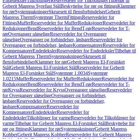
Endedeksler
Tilkoblinger
Reservedeler for Tilkoblinger
Tilbehør til
Geberit Mapress Syrefast Stål
Beskyttelse for rør og fittings
Klammer
for rør
Systempakninger
Skruesett til flensforbindelser
Geberit
Mapress Therm
Systemrør Therm
Fittings
Reservedeler for
Fittings
Muffer
Reservedeler for Muffer
Reduksjoner
Reservedeler for
Reduksjoner
Bend
Reservedeler for Bend
T-rør
Reservedeler for T-
rør
Overganger uløselige
Reservedeler for Overganger
uløselige
Overganger og forbindelser, løsbare
Reservedeler for
Overganger og forbindelser, løsbare
Kompensatorer
Reservedeler for
Kompensatorer
Endedeksler
Reservedeler for Endedeksler
Tilbehør til
Geberit Mapress Therm
Systempakninger
Skruesett til
flensforbindelser
Klammer for rør
Geberit Mapress El-Forsinket
Stål
Geberit Mapress El-Forsinket Stål
Reservedeler for Geberit
Mapress El-Forsinket Stål
Systemrør 1.0034
Systemrør
1.0215
Muffer
Reservedeler for Muffer
Reduksjoner
Reservedeler for
Reduksjoner
Bend
Reservedeler for Bend
T-rør
Reservedeler for T-
rør
Kryss
Reservedeler for Kryss
Overganger uløselige
Reservedeler
for Overganger uløselige
Overganger og forbindelser,
løsbare
Reservedeler for Overganger og forbindelser,
løsbare
Kompensatorer
Reservedeler for
Kompensatorer
Endedeksler
Reservedeler for
Endedeksler
Tilkoblinger for varme
Reservedeler for Tilkoblinger for
varme
Tilbehør for Geberit Mapress El-Forsinket Stål
Beskyttelse for
rør og fittings
Klammer for rør
Systempakninger
Geberit Mapress
Kobber
Geberit Mapress Kobber
Reservedeler for Geberit Mapress