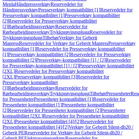
Mepla
Håndpressverktøy
Reservedeler for
Håndpressverktøy
Presseverktøy kompatibilitet [1]
Reservedeler for
Presseverktøy kompatibilitet [1]
Presseverktøy kompatibilitet
[2]
Reservedeler for Presseverktøy kompatibilitet
[2]
Rørbearbeidingsverktøy
Reservedeler for
Rørbearbeidingsverktøy
Trykkprøvingsplugg
Reservedeler for
Trykkprøvingsplugg
Tilbehør
Verktøy for Geberit
Mapress
Reservedeler for Verktøy for Geberit Mapress
Presseverktøy
kompatibilitet [1]
Reservedeler for Presseverktøy kompatibilitet
[1]
Presseverktøy kompatibilitet [2]
Reservedeler for Presseverktøy
kompatibilitet [2]
Pressverktøy-kompatibilitet [1] / [2]
Reservedeler
for Pressverktøy-kompatibilitet [1] / [2]
Presseverktøy kompatibilitet
[2XL]
Reservedeler for Presseverktøy kompatibilitet
[2XL]
Presseverktøy kompatibilitet [3]
Reservedeler for
Presseverktøy kompatibilitet
[3]
Rørbearbeidingsverktøy
Reservedeler for
Rørbearbeidingsverktøy
Trykkprøvingsplugg
Tilbehør
Pressenheter
Res
for Pressenheter
Pressenheter kompatibilitet [1]
Reservedeler for
Pressenheter kompatibilitet [1]
Pressenheter kompatibilitet
[2]
Reservedeler for Pressenheter kompatibilitet [2]
Pressenheter
kompatibilitet [2XL]
Reservedeler for Pressenheter kompatibilitet
[2XL]
Pressenheter kompatibilitet [4]/[2]
Reservedeler for
Pressenheter kompatibilitet [4]/[2]
Verktøy for Geberit Silent-db20 /
Geberit PE
Reservedeler for Verktøy for Geberit Silent-db20 /
Geberit PE
Elektrosveiseverktøy
Reservedeler for