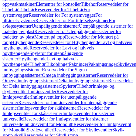
oppvaskmaskiner
Elementer for konsoller
Tilbehør
Reservedeler for
Tilbehør
Tilbehør
Reservedeler for Tilbehør
For
systemvegger
Reservedeler for For systemvegger
For
tilførselssystemer
Reservedeler for For tilførselssystemer
For
avløpssystemer
Utenpåliggende sisterner
Utenpåliggende sisterner for
toaletter, av plast
Reservedeler for Utenpåliggende sisterner for
toaletter, av plast
Montert på topp
Reservedeler for Montert på
topp
Høythengende
Reservedeler for Høythengende
Lavt og halvveis
høythengende
Reservedeler for Lavt og halvveis
høythengende
Spylerør for utenpåliggende
sisterner
Høythengende
Lavt og halvveis
høythengende
Tilbehør
Tilkoblinger
Pakninger
Pakningsringer
Skylleven
innbyggingssisterner
Reservedeler for Sigma
innbyggingssisterner
Omega innbyggingssisterner
Reservedeler for
Omega innbyggingssisterner
Delta innbyggingssisterner
Reservedeler
for Delta innbyggingssisterner
Spylerør
Tilbehør
Innløps- og
skylleventiler
Innløpsventiler
Reservedeler for
Innløpsventiler
Innløpsventiler for utenpåliggende
sisterner
Reservedeler for Innløpsventiler for utenpåliggende
sisterner
Innløpsventiler for skålsisterner
Reservedeler for
Innløpsventiler for skålsisterner
Innløpsventiler for sisterner
universelle
Reservedeler for Innløpsventiler for sisterner
universelle
Innløpsventil for Monolith
Reservedeler for Innløpsventil
for Monolith
Skylleventiler
Reservedeler for Skylleventiler
Skyll-
stopp-skyll
Reservedeler for Skyll-stopp-