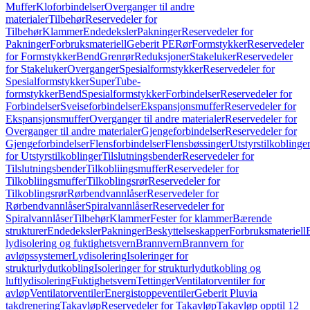
Muffer
Kloforbindelser
Overganger til andre
materialer
Tilbehør
Reservedeler for
Tilbehør
Klammer
Endedeksler
Pakninger
Reservedeler for
Pakninger
Forbruksmateriell
Geberit PE
Rør
Formstykker
Reservedeler
for Formstykker
Bend
Grenrør
Reduksjoner
Stakeluker
Reservedeler
for Stakeluker
Overganger
Spesialformstykker
Reservedeler for
Spesialformstykker
SuperTube-
formstykker
Bend
Spesialformstykker
Forbindelser
Reservedeler for
Forbindelser
Sveiseforbindelser
Ekspansjonsmuffer
Reservedeler for
Ekspansjonsmuffer
Overganger til andre materialer
Reservedeler for
Overganger til andre materialer
Gjengeforbindelser
Reservedeler for
Gjengeforbindelser
Flensforbindelser
Flensbøssinger
Utstyrstilkoblinge
for Utstyrstilkoblinger
Tilslutningsbender
Reservedeler for
Tilslutningsbender
Tilkobliingsmuffer
Reservedeler for
Tilkobliingsmuffer
Tilkoblingsrør
Reservedeler for
Tilkoblingsrør
Rørbendvannlåser
Reservedeler for
Rørbendvannlåser
Spiralvannlåser
Reservedeler for
Spiralvannlåser
Tilbehør
Klammer
Fester for klammer
Bærende
strukturer
Endedeksler
Pakninger
Beskyttelseskapper
Forbruksmateriell
lydisolering og fuktighetsvern
Brannvern
Brannvern for
avløpssystemer
Lydisolering
Isoleringer for
strukturlydutkobling
Isoleringer for strukturlydutkobling og
luftlydisolering
Fuktighetsvern
Tettinger
Ventilatorventiler for
avløp
Ventilatorventiler
Energistoppeventiler
Geberit Pluvia
takdrenering
Takavløp
Reservedeler for Takavløp
Takavløp opptil 12