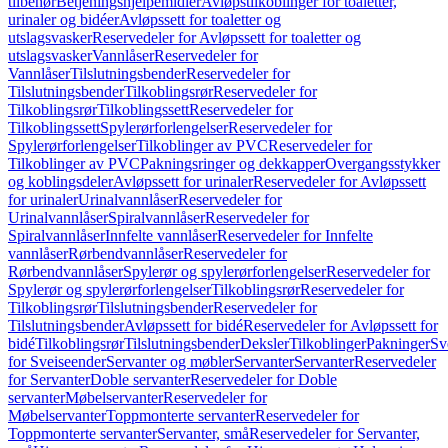
tilbehør
Betjeningshjelpemidler
Avløpstilkoblinger for toaletter,
urinaler og bidéer
Avløpssett for toaletter og
utslagsvasker
Reservedeler for Avløpssett for toaletter og
utslagsvasker
Vannlåser
Reservedeler for
Vannlåser
Tilslutningsbender
Reservedeler for
Tilslutningsbender
Tilkoblingsrør
Reservedeler for
Tilkoblingsrør
Tilkoblingssett
Reservedeler for
Tilkoblingssett
Spylerørforlengelser
Reservedeler for
Spylerørforlengelser
Tilkoblinger av PVC
Reservedeler for
Tilkoblinger av PVC
Pakningsringer og dekkapper
Overgangsstykker
og koblingsdeler
Avløpssett for urinaler
Reservedeler for Avløpssett
for urinaler
Urinalvannlåser
Reservedeler for
Urinalvannlåser
Spiralvannlåser
Reservedeler for
Spiralvannlåser
Innfelte vannlåser
Reservedeler for Innfelte
vannlåser
Rørbendvannlåser
Reservedeler for
Rørbendvannlåser
Spylerør og spylerørforlengelser
Reservedeler for
Spylerør og spylerørforlengelser
Tilkoblingsrør
Reservedeler for
Tilkoblingsrør
Tilslutningsbender
Reservedeler for
Tilslutningsbender
Avløpssett for bidé
Reservedeler for Avløpssett for
bidé
Tilkoblingsrør
Tilslutningsbender
Deksler
Tilkoblinger
Pakninger
Sv
for Sveiseender
Servanter og møbler
Servanter
Servanter
Reservedeler
for Servanter
Doble servanter
Reservedeler for Doble
servanter
Møbelservanter
Reservedeler for
Møbelservanter
Toppmonterte servanter
Reservedeler for
Toppmonterte servanter
Servanter, små
Reservedeler for Servanter,