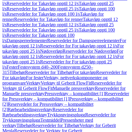
l/s
Reservedeler for Takavløp opptil 12 l/s
Takavløp opptil 25
l/s
Reservedeler for Takavløp opptil 25 l/s
Takavløp oppti 100
l/s
Reservedeler for Takavløp oppti 100 l/s
Takavløp for
renner
Reservedeler for Takavløp for renner
Takavløp opptil 12
l/s
Reservedeler for Takavløp opptil 12 l/s
Takavløp opptil 25
l/s
Reservedeler for Takavløp opptil 25 l/s
Takavløp oppti 100
l/s
Reservedeler for Takavløp oppti 100
l/s
Dampsperreelementer
Reservedeler for Dampsperreelementer
For
takavløp oppti 12 l/s
Reservedeler for For takavløp oppti 12 l/s
For
takavløp oppti 25 l/s
Nødoverløp
Reservedeler for Nødoverløp
For
takavløp oppti 12 l/s
Reservedeler for For takavløp oppti 12 l/s
For
takavløp oppti 25 l/s
Reservedeler for For takavløp oppti 25
l/s
Fester
Festesystem d40–200
Festesystem d250–
315
Tilbehør
Reservedeler for Tilbehør
For takavløp
Reservedeler for
For takavløp
For fester
Verktøy, nettverkskomponenter og
programvare
Verktøy
Verktøy til Geberit FlowFit
Reservedeler for
Verktøy til Geberit FlowFit
Manuelle pressverktøy
Reservedeler for
Manuelle pressverktøy
Pressverktøy – kompatibilitet [1]
Reservedeler
for Pressverktøy – kompatibilitet [1]
Pressverktøy – kompatibilitet
[2]
Reservedeler for Pressverktøy – kompatibilitet
[2]
Rørbearbeidingsverktøy
Reservedeler for
Rørbearbeidingsverktøy
Trykkprøvingsplugg
Reservedeler for
Trykkprøvingsplugg
Testmiddel
Pressenheter med
verktøy
Tilbehør
Reservedeler for Tilbehør
Verktøy for Geberit
Mepla
Reservedeler for Verktøy for Geberit