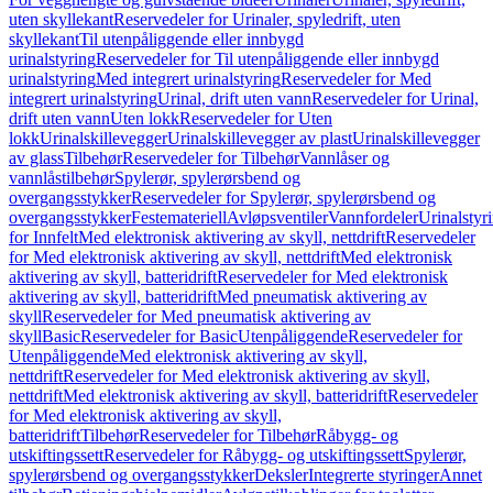
uten skyllekant
Reservedeler for Urinaler, spyledrift, uten
skyllekant
Til utenpåliggende eller innbygd
urinalstyring
Reservedeler for Til utenpåliggende eller innbygd
urinalstyring
Med integrert urinalstyring
Reservedeler for Med
integrert urinalstyring
Urinal, drift uten vann
Reservedeler for Urinal,
drift uten vann
Uten lokk
Reservedeler for Uten
lokk
Urinalskillevegger
Urinalskillevegger av plast
Urinalskillevegger
av glass
Tilbehør
Reservedeler for Tilbehør
Vannlåser og
vannlåstilbehør
Spylerør, spylerørsbend og
overgangsstykker
Reservedeler for Spylerør, spylerørsbend og
overgangsstykker
Festemateriell
Avløpsventiler
Vannfordeler
Urinalstyr
for Innfelt
Med elektronisk aktivering av skyll, nettdrift
Reservedeler
for Med elektronisk aktivering av skyll, nettdrift
Med elektronisk
aktivering av skyll, batteridrift
Reservedeler for Med elektronisk
aktivering av skyll, batteridrift
Med pneumatisk aktivering av
skyll
Reservedeler for Med pneumatisk aktivering av
skyll
Basic
Reservedeler for Basic
Utenpåliggende
Reservedeler for
Utenpåliggende
Med elektronisk aktivering av skyll,
nettdrift
Reservedeler for Med elektronisk aktivering av skyll,
nettdrift
Med elektronisk aktivering av skyll, batteridrift
Reservedeler
for Med elektronisk aktivering av skyll,
batteridrift
Tilbehør
Reservedeler for Tilbehør
Råbygg- og
utskiftingssett
Reservedeler for Råbygg- og utskiftingssett
Spylerør,
spylerørsbend og overgangsstykker
Deksler
Integrerte styringer
Annet