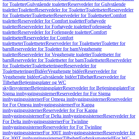
for Toaletter
Gulvstående toaletter
Reservedeler for Gulvstående
toaletter
Toaletter
Reservedeler for Toaletter
Toalettseter
Reservedeler
for Toalettseter
Toalettseter
Reservedeler for Toalettseter
Comfort
toaletter
Reservedeler for Comfort toaletter
Forhøyede
toaletter
Reservedeler for Forhøyede toaletter
Forlengede
toaletter
Reservedeler for Forlengede toaletter
Comfort
toalettseter
Reservedeler for Comfort
toalettseter
Toalettseter
Reservedeler for Toalettseter
Toaletter for
barn
Reservedeler for Toaletter for barn
Vegghengte
toaletter
Reservedeler for Vegghengte toaletter
Toalettseter for
barn
Reservedeler for Toalettseter for barn
Toalettseter
Reservedeler
for Toalettseter
Toalettseteringer
Reservedeler for
Toalettseteringer
Bidéer
Vegghengte bidéer
Reservedeler for
Vegghengte bidéer
Gulvstående bidéer
Tilbehør
Reservedeler for
Tilbehør
Betjeningsplater og WC
skyllesystemer
Betjeningsplater
Reservedeler for Betjeningsplater
For
Sigma innbyggingssisterner
Reservedeler for For Sigma
innbyggingssisterner
For Omega innbyggingssisterner
Reservedeler
for For Omega innbyggingssisterner
For Kappa
innbyggingssisterner
Reservedeler for For Kappa
innbyggingssisterner
For Delta innbyggingssisterner
Reservedeler for
For Delta innbyggingssisterner
For Twinline
innbyggingssisterner
Reservedeler for For Twinline
innbyggingssisterner
For 300T innbyggingssisterner
Reservedeler for
For 300T innbyggingssisterner
Tilbehør
Forbruksmateriell
For WC-