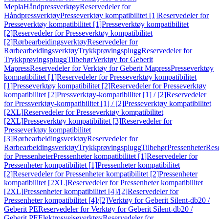
Mepla
Håndpressverktøy
Reservedeler for
Håndpressverktøy
Presseverktøy kompatibilitet [1]
Reservedeler for
Presseverktøy kompatibilitet [1]
Presseverktøy kompatibilitet
[2]
Reservedeler for Presseverktøy kompatibilitet
[2]
Rørbearbeidingsverktøy
Reservedeler for
Rørbearbeidingsverktøy
Trykkprøvingsplugg
Reservedeler for
Trykkprøvingsplugg
Tilbehør
Verktøy for Geberit
Mapress
Reservedeler for Verktøy for Geberit Mapress
Presseverktøy
kompatibilitet [1]
Reservedeler for Presseverktøy kompatibilitet
[1]
Presseverktøy kompatibilitet [2]
Reservedeler for Presseverktøy
kompatibilitet [2]
Pressverktøy-kompatibilitet [1] / [2]
Reservedeler
for Pressverktøy-kompatibilitet [1] / [2]
Presseverktøy kompatibilitet
[2XL]
Reservedeler for Presseverktøy kompatibilitet
[2XL]
Presseverktøy kompatibilitet [3]
Reservedeler for
Presseverktøy kompatibilitet
[3]
Rørbearbeidingsverktøy
Reservedeler for
Rørbearbeidingsverktøy
Trykkprøvingsplugg
Tilbehør
Pressenheter
Res
for Pressenheter
Pressenheter kompatibilitet [1]
Reservedeler for
Pressenheter kompatibilitet [1]
Pressenheter kompatibilitet
[2]
Reservedeler for Pressenheter kompatibilitet [2]
Pressenheter
kompatibilitet [2XL]
Reservedeler for Pressenheter kompatibilitet
[2XL]
Pressenheter kompatibilitet [4]/[2]
Reservedeler for
Pressenheter kompatibilitet [4]/[2]
Verktøy for Geberit Silent-db20 /
Geberit PE
Reservedeler for Verktøy for Geberit Silent-db20 /
Geberit PE
Elektrosveiseverktøy
Reservedeler for