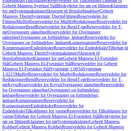
Endedeksler
Tilkoblinger
Reservedeler for Tilkoblinger
Tilbehør til
Geberit Mapress Syrefast Stål
Beskyttelse for rør og fittings
Klammer
for rør
Systempakninger
Skruesett til flensforbindelser
Geberit
Mapress Therm
Systemrør Therm
Fittings
Reservedeler for
Fittings
Muffer
Reservedeler for Muffer
Reduksjoner
Reservedeler for
Reduksjoner
Bend
Reservedeler for Bend
T-rør
Reservedeler for T-
rør
Overganger uløselige
Reservedeler for Overganger
uløselige
Overganger og forbindelser, løsbare
Reservedeler for
Overganger og forbindelser, løsbare
Kompensatorer
Reservedeler for
Kompensatorer
Endedeksler
Reservedeler for Endedeksler
Tilbehør til
Geberit Mapress Therm
Systempakninger
Skruesett til
flensforbindelser
Klammer for rør
Geberit Mapress El-Forsinket
Stål
Geberit Mapress El-Forsinket Stål
Reservedeler for Geberit
Mapress El-Forsinket Stål
Systemrør 1.0034
Systemrør
1.0215
Muffer
Reservedeler for Muffer
Reduksjoner
Reservedeler for
Reduksjoner
Bend
Reservedeler for Bend
T-rør
Reservedeler for T-
rør
Kryss
Reservedeler for Kryss
Overganger uløselige
Reservedeler
for Overganger uløselige
Overganger og forbindelser,
løsbare
Reservedeler for Overganger og forbindelser,
løsbare
Kompensatorer
Reservedeler for
Kompensatorer
Endedeksler
Reservedeler for
Endedeksler
Tilkoblinger for varme
Reservedeler for Tilkoblinger for
varme
Tilbehør for Geberit Mapress El-Forsinket Stål
Beskyttelse for
rør og fittings
Klammer for rør
Systempakninger
Geberit Mapress
Kobber
Geberit Mapress Kobber
Reservedeler for Geberit Mapress