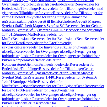
Overganger og forbindelser, løsbare
Endedeksler
Reservedeler for
Endedeksler
Tilkoblinger
Reservedeler for Tilkoblinger
Fordeler med
gjengestuss
Tilkoblinger for varme
Reservedeler for Tilkoblinger for
varme
Tilbehør
Beskyttelse for rør og fittings
Klammer for
rør
Systempakninger
Skruesett til flensforbindelser
Geberit Mapress
Syrefast Stål
Geberit Mapress Syrefast Stål
Reservedeler for Geberit
Mapress Syrefast Stål
Systemrør 1.4401
Reservedeler for Systemrør
1.4401
Rørnippel
Muffer
Reservedeler for
Muffer
Reduksjoner
Reservedeler for Reduksjoner
Bend
Reservedeler
for Bend
T-rør
Reservedeler for T-rør
Innvendig
sirkulasjon
Reservedeler for Innvendig sirkulasjon
Overganger
uløselige
Reservedeler for Overganger uløselige
Overganger og
forbindelser, løsbare
Reservedeler for Overganger og forbindelser,
løsbare
Kompensatorer
Reservedeler for
Kompensatorer
Gjennomføringer
Endedeksler
Reservedeler for
Endedeksler
Tilkoblinger
Reservedeler for Tilkoblinger
Geberit
Mapress Syrefast Stål, gass
Reservedeler for Geberit Mapress
Syrefast Stål, gass
Systemrør 1.4401
Reservedeler for Systemrør
1.4401
Rørnippel
Muffer
Reservedeler for
Muffer
Reduksjoner
Reservedeler for Reduksjoner
Bend
Reservedeler
for Bend
T-rør
Reservedeler for T-rør
Overganger
uløselige
Reservedeler for Overganger uløselige
Overganger og
forbindelser, løsbare
Reservedeler for Overganger og forbindelser,
løsbare
Endedeksler
Reservedeler for