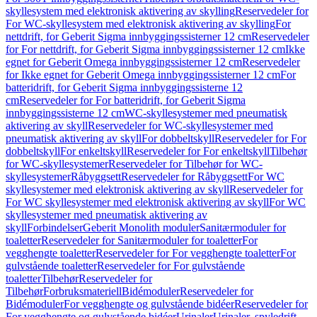
skyllesystem med elektronisk aktivering av skylling
Reservedeler for
For WC-skyllesystem med elektronisk aktivering av skylling
For
nettdrift, for Geberit Sigma innbyggingssisterner 12 cm
Reservedeler
for For nettdrift, for Geberit Sigma innbyggingssisterner 12 cm
Ikke
egnet for Geberit Omega innbyggingssisterner 12 cm
Reservedeler
for Ikke egnet for Geberit Omega innbyggingssisterner 12 cm
For
batteridrift, for Geberit Sigma innbyggingssisterne 12
cm
Reservedeler for For batteridrift, for Geberit Sigma
innbyggingssisterne 12 cm
WC-skyllesystemer med pneumatisk
aktivering av skyll
Reservedeler for WC-skyllesystemer med
pneumatisk aktivering av skyll
For dobbeltskyll
Reservedeler for For
dobbeltskyll
For enkeltskyll
Reservedeler for For enkeltskyll
Tilbehør
for WC-skyllesystemer
Reservedeler for Tilbehør for WC-
skyllesystemer
Råbyggsett
Reservedeler for Råbyggsett
For WC
skyllesystemer med elektronisk aktivering av skyll
Reservedeler for
For WC skyllesystemer med elektronisk aktivering av skyll
For WC
skyllesystemer med pneumatisk aktivering av
skyll
Forbindelser
Geberit Monolith moduler
Sanitærmoduler for
toaletter
Reservedeler for Sanitærmoduler for toaletter
For
vegghengte toaletter
Reservedeler for For vegghengte toaletter
For
gulvstående toaletter
Reservedeler for For gulvstående
toaletter
Tilbehør
Reservedeler for
Tilbehør
Forbruksmateriell
Bidémoduler
Reservedeler for
Bidémoduler
For vegghengte og gulvstående bidéer
Reservedeler for
For vegghengte og gulvstående bidéer
Urinaler
Urinaler, spyledrift,