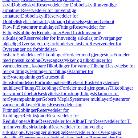
skyll
Dobbeltskyll
Reservedeler for Dobbeltskyll
Innvendige
armaturer
Reservedeler for Innvendige
armaturer
Dobbeltskyll
Reservedeler for
Dobbeltskyll
Tilbehør
Trykknapp
Tilførselssystemer
Geberit
FlowFit
Systemrør multilayer
Fittings
Reservedeler for
Fittings
Koblinger
Reduksjoner
Bend
T-rør
Innvendig
sirkulasjon
Reservedeler for Innvendig sirkulasjon
Overganger
uløselige
Overganger og forbindelser, løsbare
Reservedeler for
Overganger og forbindelser,
løsbare
Endedeksler
Tilkoblinger
Fordeler med gjengestuss
Fordeler
med presstilkobling
Overgangsstykker og tilkoblinger for
varmeelement, løsbare
Tilkoblinger for varme
Tilbehør
Beskyttelse for
rør og fittings
Tetninger for fittings
Klammer for
rør
Systempakninger
Skruesett til
flensforbindelser
Forbruksmateriell
Geberit PushFit
Systemrør
multilayer
Fittings
Tilkoblinger
Fordeler med gjengestuss
Tilkoblinger
for varme
Tilbehør
Beskyttelse for rør og fittings
Klammer for
rør
Systempakninger
Geberit Mepla
Systemrør multilayer
Systemrør
varme multilayer
Fittings
Reservedeler for
Fittings
Koblinger
Reservedeler for
Koblinger
Reduksjoner
Reservedeler for
Reduksjoner
Albue
Reservedeler for Albue
T-rør
Reservedeler for T-
rør
Innvendig sirkulasjon
Reservedeler for Innvendig
sirkulasjon
Overganger uløselige
Reservedeler for Overganger
uløselige
Overganger og forbindelser, løsbare
Reservedeler for