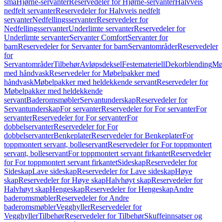
små
Hjørne-servanter
Reservedeler for Hjørne-servanter
Halvveis
nedfelt servanter
Reservedeler for Halvveis nedfelt
servanter
Nedfellingsservanter
Reservedeler for
Nedfellingsservanter
Underlimte servanter
Reservedeler for
Underlimte servanter
Servanter Comfort
Servanter for
barn
Reservedeler for Servanter for barn
Servantområder
Reservedeler
for
Servantområder
Tilbehør
Avløpsdeksel
Festemateriell
Dekorblending
Mø
med håndvask
Reservedeler for Møbelpakker med
håndvask
Møbelpakker med heldekkende servant
Reservedeler for
Møbelpakker med heldekkende
servant
Baderomsmøbler
Servantunderskap
Reservedeler for
Servantunderskap
For servanter
Reservedeler for For servanter
For
servanter
Reservedeler for For servanter
For
dobbelservanter
Reservedeler for For
dobbelservanter
Benkeplater
Reservedeler for Benkeplater
For
toppmontert servant, bolleservant
Reservedeler for For toppmontert
servant, bolleservant
For toppmontert servant firkantet
Reservedeler
for For toppmontert servant firkantet
Sideskap
Reservedeler for
Sideskap
Lave sideskap
Reservedeler for Lave sideskap
Høye
skap
Reservedeler for Høye skap
Halvhøyt skap
Reservedeler for
Halvhøyt skap
Hengeskap
Reservedeler for Hengeskap
Andre
baderomsmøbler
Reservedeler for Andre
baderomsmøbler
Vegghyller
Reservedeler for
Vegghyller
Tilbehør
Reservedeler for Tilbehør
Skuffeinnsatser og