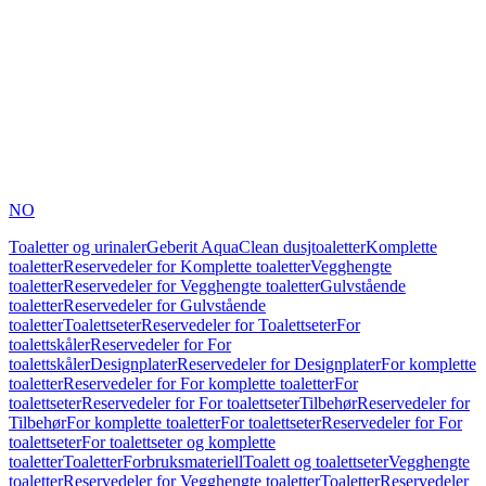
NO
Toaletter og urinaler
Geberit AquaClean dusjtoaletter
Komplette
toaletter
Reservedeler for Komplette toaletter
Vegghengte
toaletter
Reservedeler for Vegghengte toaletter
Gulvstående
toaletter
Reservedeler for Gulvstående
toaletter
Toalettseter
Reservedeler for Toalettseter
For
toalettskåler
Reservedeler for For
toalettskåler
Designplater
Reservedeler for Designplater
For komplette
toaletter
Reservedeler for For komplette toaletter
For
toalettseter
Reservedeler for For toalettseter
Tilbehør
Reservedeler for
Tilbehør
For komplette toaletter
For toalettseter
Reservedeler for For
toalettseter
For toalettseter og komplette
toaletter
Toaletter
Forbruksmateriell
Toalett og toalettseter
Vegghengte
toaletter
Reservedeler for Vegghengte toaletter
Toaletter
Reservedeler