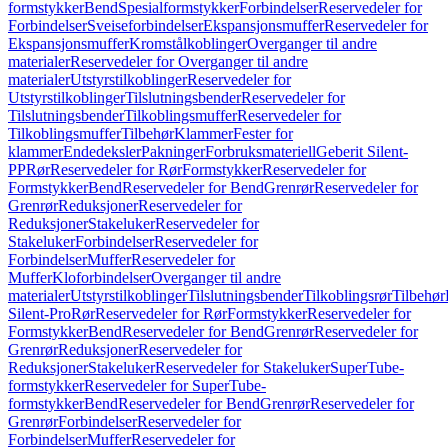
formstykker
Bend
Spesialformstykker
Forbindelser
Reservedeler for
Forbindelser
Sveiseforbindelser
Ekspansjonsmuffer
Reservedeler for
Ekspansjonsmuffer
Kromstålkoblinger
Overganger til andre
materialer
Reservedeler for Overganger til andre
materialer
Utstyrstilkoblinger
Reservedeler for
Utstyrstilkoblinger
Tilslutningsbender
Reservedeler for
Tilslutningsbender
Tilkoblingsmuffer
Reservedeler for
Tilkoblingsmuffer
Tilbehør
Klammer
Fester for
klammer
Endedeksler
Pakninger
Forbruksmateriell
Geberit Silent-
PP
Rør
Reservedeler for Rør
Formstykker
Reservedeler for
Formstykker
Bend
Reservedeler for Bend
Grenrør
Reservedeler for
Grenrør
Reduksjoner
Reservedeler for
Reduksjoner
Stakeluker
Reservedeler for
Stakeluker
Forbindelser
Reservedeler for
Forbindelser
Muffer
Reservedeler for
Muffer
Kloforbindelser
Overganger til andre
materialer
Utstyrstilkoblinger
Tilslutningsbender
Tilkoblingsrør
Tilbehør
Silent-Pro
Rør
Reservedeler for Rør
Formstykker
Reservedeler for
Formstykker
Bend
Reservedeler for Bend
Grenrør
Reservedeler for
Grenrør
Reduksjoner
Reservedeler for
Reduksjoner
Stakeluker
Reservedeler for Stakeluker
SuperTube-
formstykker
Reservedeler for SuperTube-
formstykker
Bend
Reservedeler for Bend
Grenrør
Reservedeler for
Grenrør
Forbindelser
Reservedeler for
Forbindelser
Muffer
Reservedeler for