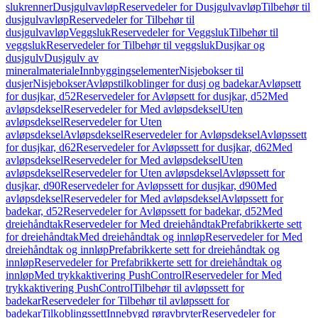
slukrenner
Dusjgulvavløp
Reservedeler for Dusjgulvavløp
Tilbehør til
dusjgulvavløp
Reservedeler for Tilbehør til
dusjgulvavløp
Veggsluk
Reservedeler for Veggsluk
Tilbehør til
veggsluk
Reservedeler for Tilbehør til veggsluk
Dusjkar og
dusjgulv
Dusjgulv av
mineralmateriale
Innbyggingselementer
Nisjebokser til
dusjer
Nisjebokser
Avløpstilkoblinger for dusj og badekar
Avløpsett
for dusjkar, d52
Reservedeler for Avløpsett for dusjkar, d52
Med
avløpsdeksel
Reservedeler for Med avløpsdeksel
Uten
avløpsdeksel
Reservedeler for Uten
avløpsdeksel
Avløpsdeksel
Reservedeler for Avløpsdeksel
Avløpssett
for dusjkar, d62
Reservedeler for Avløpssett for dusjkar, d62
Med
avløpsdeksel
Reservedeler for Med avløpsdeksel
Uten
avløpsdeksel
Reservedeler for Uten avløpsdeksel
Avløpssett for
dusjkar, d90
Reservedeler for Avløpssett for dusjkar, d90
Med
avløpsdeksel
Reservedeler for Med avløpsdeksel
Avløpssett for
badekar, d52
Reservedeler for Avløpssett for badekar, d52
Med
dreiehåndtak
Reservedeler for Med dreiehåndtak
Prefabrikkerte sett
for dreiehåndtak
Med dreiehåndtak og innløp
Reservedeler for Med
dreiehåndtak og innløp
Prefabrikkerte sett for dreiehåndtak og
innløp
Reservedeler for Prefabrikkerte sett for dreiehåndtak og
innløp
Med trykkaktivering PushControl
Reservedeler for Med
trykkaktivering PushControl
Tilbehør til avløpssett for
badekar
Reservedeler for Tilbehør til avløpssett for
badekar
Tilkoblingssett
Innebygd røravbryter
Reservedeler for