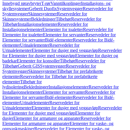
Innebygd røravbryter
T-rør
Vanntilkoplinger
Installasjons- og
skyllesystemer
Geberit Duofix
Systemvegger
Reservedeler for
Systemvegger
Skinnesystemer
Reservedeler for
Skinnesystemer
Bekledninger
Tilbehør
Reservedeler for
Tilbehør
Installasjonselementer
Reservedeler for
Installasjonselementer
Elementer for toaletter
Reservedeler for
Elementer for toaletter
Elementer for servanter
Reservedeler for
Elementer for servanter
Bidé-elementer
Reservedeler for Bidé-
elementer
Urinalelementer
Reservedeler for
Urinalelementer
Elementer for dusjer med veggavløp
Reservedeler
for Elementer for dusjer med veggavløp
Elementer for dusjer og
badekar
Elementer for konsoller
Tilbehør
Reservedeler for
Tilbehør
Geberit GIS
Systemvegger
Reservedeler for
Systemvegger
Skinnesystemer
Tilbehør for prefabrikerte
elementer
Reservedeler for Tilbehør for prefabrikerte
elementer
Tilbehør for
lydisolering
Bekledninger
Installasjonselementer
Reservedeler for
Installasjonselementer
Elementer for servanter
Reservedeler for
Elementer for servanter
Bidé-elementer
Reservedeler for Bidé-
elementer
Urinalelementer
Reservedeler for
Urinalelementer
Elementer for dusjer med veggavløp
Reservedeler
for Elementer for dusjer med veggavløp
Elementer for
dusjer
Elementer for armaturer og apparater
Reservedeler for
Elementer for armaturer og apparater
Elementer for vaske- og
oppvaskmaskiner
Reservedeler for Elementer for vaske- og