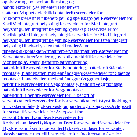
oppbevaringsbokser
Håndklestang og
håndklekroker
Lyselementer
Hendler
Sett
støtteben
Magnettavler
Stikkontakter
Reservedeler for
Stikkontakter
Annet tilbehør
Speil og speilskap
Speil
Reservedeler for
Speil
Med integrert belysning
Reservedeler for Med integrert
belysning
Uten integrert belysning
Speilskap
Reservedeler for
Speilskap
Med integrert belysning
Reservedeler for Med integrert
belysning
Uten integrert belysning
Reservedeler for Uten integrert
belysning
Tilbehør
Lyselementer
Hendler
Annet
tilbehør
Stikkontakter
Armaturer
Servantarmaturer
Reservedeler for
Servantarmaturer
Montering av stativ, nettdrift
Reservedeler for
Montering av stativ, nettdrift
Stativmontering,
batteridrift
Reservedeler for Stativmontering, batteridrift
Stående
montasje, blandebatteri med enhåndsgrep
Reservedeler for Stående
montasje, blandebatteri med enhåndsgrep
Veggmontasje,
nettdrift
Reservedeler for Veggmontasje, nettdrift
Veggmontasje,
batteridrift
Reservedeler for Veggmontasje,
batteridrift
Tilbehør
Reservedeler for Tilbehør
For
servantkraner
Reservedeler for For servantkraner
Utstyrstilkoblinger
for vaskeområde, kjøkkenvask, apparater og utslagsvask
Avløpssett
for servant
Reservedeler for Avløpssett for
servant
Rørbendvannlåser
Reservedeler for
Rørbendvannlåser
Dykkrørvannlåser for servanter
Reservedeler for
Dykkrørvannlåser for servanter
Dykkrørvannlåser for servanter,
plassbeparende modell
Reservedeler for Dykkrørvannlåser for