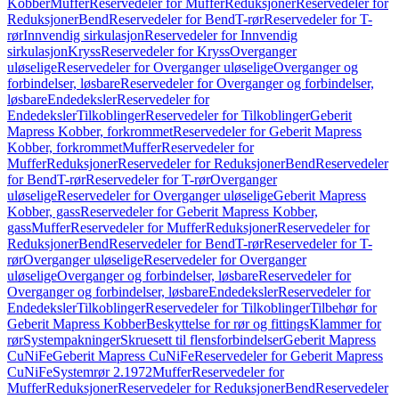
Kobber
Muffer
Reservedeler for Muffer
Reduksjoner
Reservedeler for
Reduksjoner
Bend
Reservedeler for Bend
T-rør
Reservedeler for T-
rør
Innvendig sirkulasjon
Reservedeler for Innvendig
sirkulasjon
Kryss
Reservedeler for Kryss
Overganger
uløselige
Reservedeler for Overganger uløselige
Overganger og
forbindelser, løsbare
Reservedeler for Overganger og forbindelser,
løsbare
Endedeksler
Reservedeler for
Endedeksler
Tilkoblinger
Reservedeler for Tilkoblinger
Geberit
Mapress Kobber, forkrommet
Reservedeler for Geberit Mapress
Kobber, forkrommet
Muffer
Reservedeler for
Muffer
Reduksjoner
Reservedeler for Reduksjoner
Bend
Reservedeler
for Bend
T-rør
Reservedeler for T-rør
Overganger
uløselige
Reservedeler for Overganger uløselige
Geberit Mapress
Kobber, gass
Reservedeler for Geberit Mapress Kobber,
gass
Muffer
Reservedeler for Muffer
Reduksjoner
Reservedeler for
Reduksjoner
Bend
Reservedeler for Bend
T-rør
Reservedeler for T-
rør
Overganger uløselige
Reservedeler for Overganger
uløselige
Overganger og forbindelser, løsbare
Reservedeler for
Overganger og forbindelser, løsbare
Endedeksler
Reservedeler for
Endedeksler
Tilkoblinger
Reservedeler for Tilkoblinger
Tilbehør for
Geberit Mapress Kobber
Beskyttelse for rør og fittings
Klammer for
rør
Systempakninger
Skruesett til flensforbindelser
Geberit Mapress
CuNiFe
Geberit Mapress CuNiFe
Reservedeler for Geberit Mapress
CuNiFe
Systemrør 2.1972
Muffer
Reservedeler for
Muffer
Reduksjoner
Reservedeler for Reduksjoner
Bend
Reservedeler