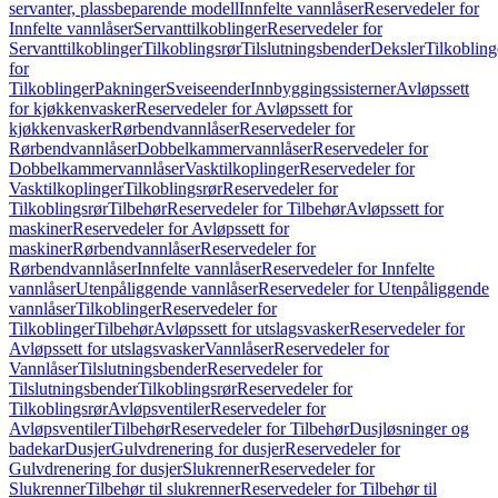
servanter, plassbeparende modell
Innfelte vannlåser
Reservedeler for
Innfelte vannlåser
Servanttilkoblinger
Reservedeler for
Servanttilkoblinger
Tilkoblingsrør
Tilslutningsbender
Deksler
Tilkobling
for
Tilkoblinger
Pakninger
Sveiseender
Innbyggingssisterner
Avløpssett
for kjøkkenvasker
Reservedeler for Avløpssett for
kjøkkenvasker
Rørbendvannlåser
Reservedeler for
Rørbendvannlåser
Dobbelkammervannlåser
Reservedeler for
Dobbelkammervannlåser
Vasktilkoplinger
Reservedeler for
Vasktilkoplinger
Tilkoblingsrør
Reservedeler for
Tilkoblingsrør
Tilbehør
Reservedeler for Tilbehør
Avløpssett for
maskiner
Reservedeler for Avløpssett for
maskiner
Rørbendvannlåser
Reservedeler for
Rørbendvannlåser
Innfelte vannlåser
Reservedeler for Innfelte
vannlåser
Utenpåliggende vannlåser
Reservedeler for Utenpåliggende
vannlåser
Tilkoblinger
Reservedeler for
Tilkoblinger
Tilbehør
Avløpssett for utslagsvasker
Reservedeler for
Avløpssett for utslagsvasker
Vannlåser
Reservedeler for
Vannlåser
Tilslutningsbender
Reservedeler for
Tilslutningsbender
Tilkoblingsrør
Reservedeler for
Tilkoblingsrør
Avløpsventiler
Reservedeler for
Avløpsventiler
Tilbehør
Reservedeler for Tilbehør
Dusjløsninger og
badekar
Dusjer
Gulvdrenering for dusjer
Reservedeler for
Gulvdrenering for dusjer
Slukrenner
Reservedeler for
Slukrenner
Tilbehør til slukrenner
Reservedeler for Tilbehør til