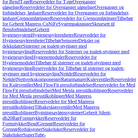
for Bend
T-rør
Reservedeler for T-rør
Overganger
uløselige
Reservedeler for Overganger uløselige
Overganger og
forbindelser, løsbare
Reservedeler for Overganger og forbindelser,
løsbare
Gjennomføringer
Reservedeler for Gjennomføringer
Tilbehør
for Geberit Mapress CuNiFe
Systempakninger
Skruesett til
flensforbindelser
Geberit
hygienesystem
Hygienespylerenheter
Reservedeler for
Hygienespylerenheter
Tilbehør
Sensorer
Deksler og
dekkplater
Sisterner og toalett-styringer med
hygienespyling
Reservedeler for Sisterner og toalett-styringer med
hygienespyling
Hygienemoduler
Reservedeler for
Hygienemoduler
Tilbehør til sisterner og toalett-styringer med
hygienespyling
Reservedeler for Tilbehør til sisterner og toalett-
styringer med hygienespyling
Nettdel
Reservedeler for
Nettdel
Nettverkskomponenter
Rørarmaturer
Kuleventiler
Reservedeler
for Kuleventiler
Med FlowFit pressforbindelser
Reservedeler for Med
FlowFit pressforbindelser
Med Mepla presstilkoblinger
Reservedeler
for Med Mepla presstilkoblinger
Med Mapress
presstilkoblinger
Reservedeler for Med Mapress
presstilkoblinger
Tilbakeslagsventiler
Med Mapress
presstilkoblinger
Bygningsavløpssystemer
Geberit Silent-
db20
Rør
Formstykker
Reservedeler for
Formstykker
Bend
Grenrør
Reservedeler for
Grenrør
Reduksjoner
Stakeluker
Reservedeler for
Stakeluker
SuperTube-