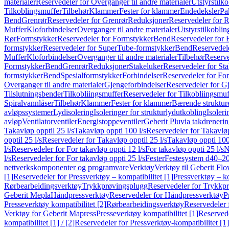
materialer
Reservedeler for Overganger til andre materialer
Utstyrstilko
Tilkoblingsmuffer
Tilbehør
Klammer
Fester for klammer
Endedeksler
Pa
Bend
Grenrør
Reservedeler for Grenrør
Reduksjoner
Reservedeler for 
Muffer
Kloforbindelser
Overganger til andre materialer
Utstyrstilkoblin
Rør
Formstykker
Reservedeler for Formstykker
Bend
Reservedeler for
formstykker
Reservedeler for SuperTube-formstykker
Bend
Reservedel
Muffer
Kloforbindelser
Overganger til andre materialer
Tilbehør
Reserve
Formstykker
Bend
Grenrør
Reduksjoner
Stakeluker
Reservedeler for St
formstykker
Bend
Spesialformstykker
Forbindelser
Reservedeler for For
Overganger til andre materialer
Gjengeforbindelser
Reservedeler for G
Tilslutningsbender
Tilkobliingsmuffer
Reservedeler for Tilkobliingsmuf
Spiralvannlåser
Tilbehør
Klammer
Fester for klammer
Bærende struktur
avløpssystemer
Lydisolering
Isoleringer for strukturlydutkobling
Isoleri
avløp
Ventilatorventiler
Energistoppeventiler
Geberit Pluvia takdreneri
Takavløp opptil 25 l/s
Takavløp oppti 100 l/s
Reservedeler for Takavløp
opptil 25 l/s
Reservedeler for Takavløp opptil 25 l/s
Takavløp oppti 100
l/s
Reservedeler for For takavløp oppti 12 l/s
For takavløp oppti 25 l/s
N
l/s
Reservedeler for For takavløp oppti 25 l/s
Fester
Festesystem d40–2
nettverkskomponenter og programvare
Verktøy
Verktøy til Geberit Flo
[1]
Reservedeler for Pressverktøy – kompatibilitet [1]
Pressverktøy – ko
Rørbearbeidingsverktøy
Trykkprøvingsplugg
Reservedeler for Trykkp
Geberit Mepla
Håndpressverktøy
Reservedeler for Håndpressverktøy
P
Presseverktøy kompatibilitet [2]
Rørbearbeidingsverktøy
Reservedeler 
Verktøy for Geberit Mapress
Presseverktøy kompatibilitet [1]
Reservede
kompatibilitet [1] / [2]
Reservedeler for Pressverktøy-kompatibilitet [1] 