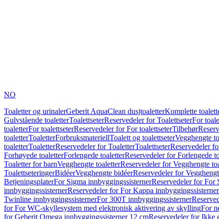
NO
Toaletter og urinaler
Geberit AquaClean dusjtoaletter
Komplette toalett
Gulvstående toaletter
Toalettseter
Reservedeler for Toalettseter
For toale
toaletter
For toalettseter
Reservedeler for For toalettseter
Tilbehør
Reserv
toaletter
Toaletter
Forbruksmateriell
Toalett og toalettseter
Vegghengte to
toaletter
Toaletter
Reservedeler for Toaletter
Toalettseter
Reservedeler for
Forhøyede toaletter
Forlengede toaletter
Reservedeler for Forlengede to
Toaletter for barn
Vegghengte toaletter
Reservedeler for Vegghengte toa
Toalettseteringer
Bidéer
Vegghengte bidéer
Reservedeler for Vegghengt
Betjeningsplater
For Sigma innbyggingssisterner
Reservedeler for For 
innbyggingssisterner
Reservedeler for For Kappa innbyggingssisterner
Twinline innbyggingssisterner
For 300T innbyggingssisterner
Reserved
for For WC-skyllesystem med elektronisk aktivering av skylling
For n
for Geberit Omega innbyggingssisterner 12 cm
Reservedeler for Ikke