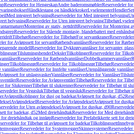
ap
Reservedeler for Hengeskap
Andre baderomsmøbler
Reservedeler fo
evaringsbokser
Håndklestang og håndklekroker
Lyselementer
Hendler
Set
peil
Med integrert belysning
Reservedeler for Med integrert belysning
Ute
rert belysning
Reservedeler for Uten integrert belysning
Tilbehør
Lysele
vantarmaturer
Montering av stativ, nettdrift
Reservedeler for Montering av s
åndsgrep
Reservedeler for Stående montasje, blandebatteri med enhånds
ridrift
Tilbehør
Reservedeler for Tilbehør
For servantkraner
Reservedeler
ler for Avløpssett for servant
Rørbendvannlåser
Reservedeler for Rørbe
beparende modell
Reservedeler for Dykkrørvannlåser for servanter, pla
blingsrør
Tilslutningsbender
Deksler
Tilkoblinger
Reservedeler for Tilkob
vannlåser
Reservedeler for Rørbendvannlåser
Dobbelkammervannlåser
R
linger
Tilkoblingsrør
Reservedeler for Tilkoblingsrør
Tilbehør
Reservedele
e vannlåser
Reservedeler for Innfelte vannlåser
Utenpåliggende vannlåse
Avløpssett for utslagsvasker
Vannlåser
Reservedeler for Vannlåser
Tilslu
sventiler
Reservedeler for Avløpsventiler
Tilbehør
Reservedeler for Tilbe
er for Slukrenner
Tilbehør til slukrenner
Reservedeler for Tilbehør til sl
ervedeler for Veggsluk
Tilbehør til veggsluk
Reservedeler for Tilbehør t
er
Avløpstilkoblinger for dusj og badekar
Avløpsett for dusjkar, d52
Rese
deksel
Avløpsdeksel
Reservedeler for Avløpsdeksel
Avløpssett for dusjka
ervedeler for Uten avløpsdeksel
Avløpssett for dusjkar, d90
Reservedeler
ett for badekar, d52
Med dreiehåndtak
Reservedeler for Med dreiehånd
t for dreiehåndtak og innløp
Reservedeler for Prefabrikkerte sett for dre
servedeler for Tilbehør til avløpssett for badekar
Tilkoblingssett
Innebygd
temvegger
Reservedeler for Systemvegger
Skinnesystemer
Reservedeler
Elementer for toaletter
Reservedeler for Elementer for toaletter
Elementer