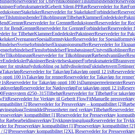
blinger
Reservedeler for Utstyrstilkoblinger
Tilslutningsbender
Reservedel
kninger
Forbruksmateriell
Geberit Silent-PP
Rør
Reservedeler for Rør
For
Reduksjoner
Stakeluker
Reservedeler for Stakeluker
Forbindelser
Reserved
ger
Tilslutningsbender
Tilkoblingsrør
Tilbehør
Klammer
Endedeksler
Pakni
 Bend
Grenrør
Reservedeler for Grenrør
Reduksjoner
Reservedeler for Re
er for Bend
Grenrør
Reservedeler for Grenrør
Forbindelser
Reservedeler f
deler for Tilbehør
Klammer
Endedeksler
Pakninger
Reservedeler for Pak
akeluker
Overganger
Spesialformstykker
Reservedeler for Spesialformsty
bindelser
Sveiseforbindelser
Ekspansjonsmuffer
Reservedeler for Ekspa
jengeforbindelser
Flensforbindelser
Flensbøssinger
Utstyrstilkoblinger
Res
fer
Tilkoblingsrør
Reservedeler for Tilkoblingsrør
Rørbendvannlåser
Rese
er
Endedeksler
Pakninger
Beskyttelseskapper
Forbruksmateriell
Brannvern,
nger for strukturlydutkobling og luftlydisolering
Fuktighetsvern
Tettinger
ng
Takavløp
Reservedeler for Takavløp
Takavløp opptil 12 l/s
Reservedeler
 oppti 100 l/s
Takavløp for renner
Reservedeler for Takavløp for renner
 l/s
Reservedeler for Takavløp oppti 100 l/s
Dampsperreelementer
Reserv
ødoverløp
Reservedeler for Nødoverløp
For takavløp oppti 12 l/s
Reserve
00
Festesystem d250–315
Tilbehør
Reservedeler for Tilbehør
For takavløp
wFit
Reservedeler for Verktøy til Geberit FlowFit
Manuelle pressverktøy
mpatibilitet [2]
Reservedeler for Pressverktøy – kompatibilitet [2]
Rørbe
røvingsplugg
Testmiddel
Pressenheter med verktøy
Tilbehør
Reservedeler 
resseverktøy kompatibilitet [1]
Reservedeler for Presseverktøy kompatibil
for Rørbearbeidingsverktøy
Trykkprøvingsplugg
Reservedeler for Tryk
ler for Presseverktøy kompatibilitet [1]
Presseverktøy kompatibilitet [2]
/ [2]
Presseverktøy kompatibilitet [2XL]
Reservedeler for Presseverktøy