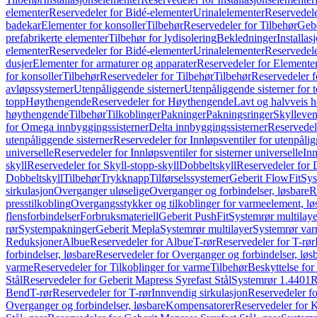
elementer
Reservedeler for Bidé-elementer
Urinalelementer
Reservedele
badekar
Elementer for konsoller
Tilbehør
Reservedeler for Tilbehør
Gebe
prefabrikerte elementer
Tilbehør for lydisolering
Bekledninger
Installas
elementer
Reservedeler for Bidé-elementer
Urinalelementer
Reservedele
dusjer
Elementer for armaturer og apparater
Reservedeler for Elementer
for konsoller
Tilbehør
Reservedeler for Tilbehør
Tilbehør
Reservedeler f
avløpssystemer
Utenpåliggende sisterner
Utenpåliggende sisterner for to
topp
Høythengende
Reservedeler for Høythengende
Lavt og halvveis 
høythengende
Tilbehør
Tilkoblinger
Pakninger
Pakningsringer
Skylleven
for Omega innbyggingssisterner
Delta innbyggingssisterner
Reservedel
utenpåliggende sisterner
Reservedeler for Innløpsventiler for utenpålig
universelle
Reservedeler for Innløpsventiler for sisterner universelle
Inn
skyll
Reservedeler for Skyll-stopp-skyll
Dobbeltskyll
Reservedeler for 
Dobbeltskyll
Tilbehør
Trykknapp
Tilførselssystemer
Geberit FlowFit
Sys
sirkulasjon
Overganger uløselige
Overganger og forbindelser, løsbare
R
presstilkobling
Overgangsstykker og tilkoblinger for varmeelement, lø
flensforbindelser
Forbruksmateriell
Geberit PushFit
Systemrør multilaye
rør
Systempakninger
Geberit Mepla
Systemrør multilayer
Systemrør var
Reduksjoner
Albue
Reservedeler for Albue
T-rør
Reservedeler for T-rør
forbindelser, løsbare
Reservedeler for Overganger og forbindelser, løs
varme
Reservedeler for Tilkoblinger for varme
Tilbehør
Beskyttelse for 
Stål
Reservedeler for Geberit Mapress Syrefast Stål
Systemrør 1.4401
R
Bend
T-rør
Reservedeler for T-rør
Innvendig sirkulasjon
Reservedeler fo
Overganger og forbindelser, løsbare
Kompensatorer
Reservedeler for 