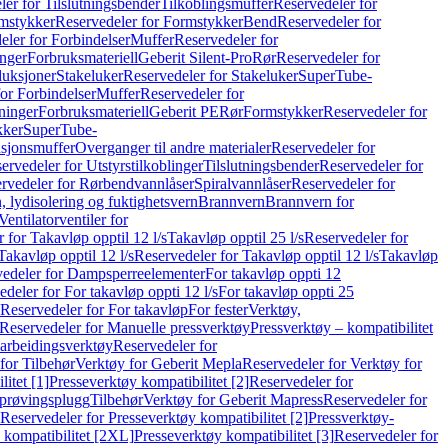
er for Tilslutningsbender
Tilkoblingsmuffer
Reservedeler for
mstykker
Reservedeler for Formstykker
Bend
Reservedeler for
eler for Forbindelser
Muffer
Reservedeler for
nger
Forbruksmateriell
Geberit Silent-Pro
Rør
Reservedeler for
duksjoner
Stakeluker
Reservedeler for Stakeluker
SuperTube-
or Forbindelser
Muffer
Reservedeler for
ninger
Forbruksmateriell
Geberit PE
Rør
Formstykker
Reservedeler for
kker
SuperTube-
nsjonsmuffer
Overganger til andre materialer
Reservedeler for
ervedeler for Utstyrstilkoblinger
Tilslutningsbender
Reservedeler for
rvedeler for Rørbendvannlåser
Spiralvannlåser
Reservedeler for
 lydisolering og fuktighetsvern
Brannvern
Brannvern for
Ventilatorventiler for
 for Takavløp opptil 12 l/s
Takavløp opptil 25 l/s
Reservedeler for
Takavløp opptil 12 l/s
Reservedeler for Takavløp opptil 12 l/s
Takavløp
edeler for Dampsperreelementer
For takavløp oppti 12
deler for For takavløp oppti 12 l/s
For takavløp oppti 25
Reservedeler for For takavløp
For fester
Verktøy,
Reservedeler for Manuelle pressverktøy
Pressverktøy – kompatibilitet
arbeidingsverktøy
Reservedeler for
for Tilbehør
Verktøy for Geberit Mepla
Reservedeler for Verktøy for
itet [1]
Presseverktøy kompatibilitet [2]
Reservedeler for
kprøvingsplugg
Tilbehør
Verktøy for Geberit Mapress
Reservedeler for
Reservedeler for Presseverktøy kompatibilitet [2]
Pressverktøy-
 kompatibilitet [2XL]
Presseverktøy kompatibilitet [3]
Reservedeler for