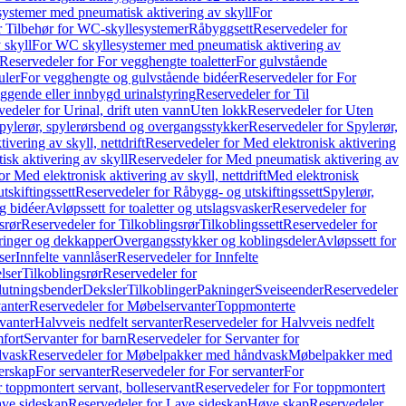
ystemer med pneumatisk aktivering av skyll
For
r Tilbehør for WC-skyllesystemer
Råbyggsett
Reservedeler for
 skyll
For WC skyllesystemer med pneumatisk aktivering av
Reservedeler for For vegghengte toaletter
For gulvstående
uler
For vegghengte og gulvstående bidéer
Reservedeler for For
iggende eller innbygd urinalstyring
Reservedeler for Til
edeler for Urinal, drift uten vann
Uten lokk
Reservedeler for Uten
pylerør, spylerørsbend og overgangsstykker
Reservedeler for Spylerør,
ivering av skyll, nettdrift
Reservedeler for Med elektronisk aktivering
sk aktivering av skyll
Reservedeler for Med pneumatisk aktivering av
r Med elektronisk aktivering av skyll, nettdrift
Med elektronisk
tskiftingssett
Reservedeler for Råbygg- og utskiftingssett
Spylerør,
og bidéer
Avløpssett for toaletter og utslagsvasker
Reservedeler for
srør
Reservedeler for Tilkoblingsrør
Tilkoblingssett
Reservedeler for
ringer og dekkapper
Overgangsstykker og koblingsdeler
Avløpssett for
ser
Innfelte vannlåser
Reservedeler for Innfelte
lser
Tilkoblingsrør
Reservedeler for
slutningsbender
Deksler
Tilkoblinger
Pakninger
Sveiseender
Reservedeler
anter
Reservedeler for Møbelservanter
Toppmonterte
vanter
Halvveis nedfelt servanter
Reservedeler for Halvveis nedfelt
fort
Servanter for barn
Reservedeler for Servanter for
dvask
Reservedeler for Møbelpakker med håndvask
Møbelpakker med
erskap
For servanter
Reservedeler for For servanter
For
 toppmontert servant, bolleservant
Reservedeler for For toppmontert
ve sideskap
Reservedeler for Lave sideskap
Høye skap
Reservedeler