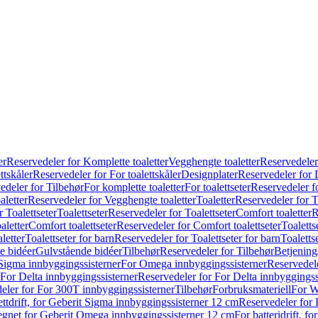
er
Reservedeler for Komplette toaletter
Vegghengte toaletter
Reservedeler
ttskåler
Reservedeler for For toalettskåler
Designplater
Reservedeler for 
edeler for Tilbehør
For komplette toaletter
For toalettseter
Reservedeler fo
aletter
Reservedeler for Vegghengte toaletter
Toaletter
Reservedeler for T
 Toalettseter
Toalettseter
Reservedeler for Toalettseter
Comfort toaletter
R
aletter
Comfort toalettseter
Reservedeler for Comfort toalettseter
Toaletts
letter
Toalettseter for barn
Reservedeler for Toalettseter for barn
Toaletts
e bidéer
Gulvstående bidéer
Tilbehør
Reservedeler for Tilbehør
Betjening
Sigma innbyggingssisterner
For Omega innbyggingssisterner
Reservedel
For Delta innbyggingssisterner
Reservedeler for For Delta innbyggingss
eler for For 300T innbyggingssisterner
Tilbehør
Forbruksmateriell
For W
ettdrift, for Geberit Sigma innbyggingssisterner 12 cm
Reservedeler for 
 egnet for Geberit Omega innbyggingssisterner 12 cm
For batteridrift, 