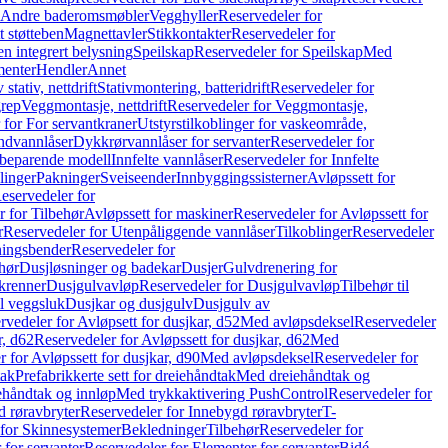
r Andre baderomsmøbler
Vegghyller
Reservedeler for
t støtteben
Magnettavler
Stikkontakter
Reservedeler for
n integrert belysning
Speilskap
Reservedeler for Speilskap
Med
menter
Hendler
Annet
tativ, nettdrift
Stativmontering, batteridrift
Reservedeler for
grep
Veggmontasje, nettdrift
Reservedeler for Veggmontasje,
 for For servantkraner
Utstyrstilkoblinger for vaskeområde,
ndvannlåser
Dykkrørvannlåser for servanter
Reservedeler for
ssbeparende modell
Innfelte vannlåser
Reservedeler for Innfelte
linger
Pakninger
Sveiseender
Innbyggingssisterner
Avløpssett for
eservedeler for
r for Tilbehør
Avløpssett for maskiner
Reservedeler for Avløpssett for
r
Reservedeler for Utenpåliggende vannlåser
Tilkoblinger
Reservedeler
tningsbender
Reservedeler for
hør
Dusjløsninger og badekar
Dusjer
Gulvdrenering for
ukrenner
Dusjgulvavløp
Reservedeler for Dusjgulvavløp
Tilbehør til
il veggsluk
Dusjkar og dusjgulv
Dusjgulv av
rvedeler for Avløpsett for dusjkar, d52
Med avløpsdeksel
Reservedeler
r, d62
Reservedeler for Avløpssett for dusjkar, d62
Med
 for Avløpssett for dusjkar, d90
Med avløpsdeksel
Reservedeler for
tak
Prefabrikkerte sett for dreiehåndtak
Med dreiehåndtak og
iehåndtak og innløp
Med trykkaktivering PushControl
Reservedeler for
 røravbryter
Reservedeler for Innebygd røravbryter
T-
 for Skinnesystemer
Bekledninger
Tilbehør
Reservedeler for
 for servanter
Reservedeler for Elementer for servanter
Bidé-