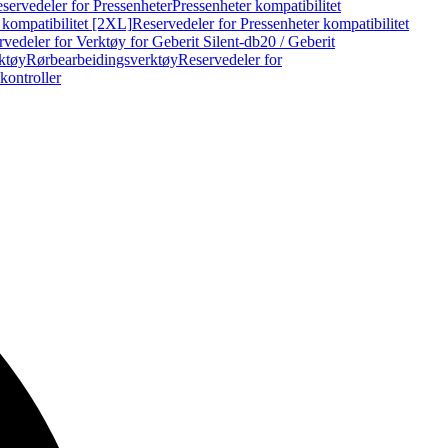
servedeler for Pressenheter
Pressenheter kompatibilitet
 kompatibilitet [2XL]
Reservedeler for Pressenheter kompatibilitet
vedeler for Verktøy for Geberit Silent-db20 / Geberit
rktøy
Rørbearbeidingsverktøy
Reservedeler for
kontroller