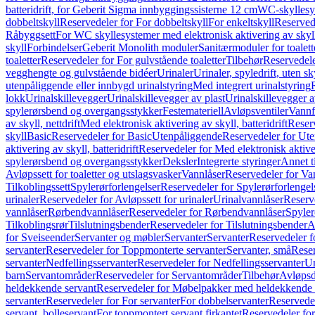
batteridrift, for Geberit Sigma innbyggingssisterne 12 cm
WC-skyllesys
dobbeltskyll
Reservedeler for For dobbeltskyll
For enkeltskyll
Reservede
Råbyggsett
For WC skyllesystemer med elektronisk aktivering av skyl
skyll
Forbindelser
Geberit Monolith moduler
Sanitærmoduler for toalett
toaletter
Reservedeler for For gulvstående toaletter
Tilbehør
Reservedele
vegghengte og gulvstående bidéer
Urinaler
Urinaler, spyledrift, uten s
utenpåliggende eller innbygd urinalstyring
Med integrert urinalstyring
lokk
Urinalskillevegger
Urinalskillevegger av plast
Urinalskillevegger a
spylerørsbend og overgangsstykker
Festemateriell
Avløpsventiler
Vannf
av skyll, nettdrift
Med elektronisk aktivering av skyll, batteridrift
Reserv
skyll
Basic
Reservedeler for Basic
Utenpåliggende
Reservedeler for Ut
aktivering av skyll, batteridrift
Reservedeler for Med elektronisk aktiveri
spylerørsbend og overgangsstykker
Deksler
Integrerte styringer
Annet t
Avløpssett for toaletter og utslagsvasker
Vannlåser
Reservedeler for Va
Tilkoblingssett
Spylerørforlengelser
Reservedeler for Spylerørforlengel
urinaler
Reservedeler for Avløpssett for urinaler
Urinalvannlåser
Reserv
vannlåser
Rørbendvannlåser
Reservedeler for Rørbendvannlåser
Spyler
Tilkoblingsrør
Tilslutningsbender
Reservedeler for Tilslutningsbender
A
for Sveiseender
Servanter og møbler
Servanter
Servanter
Reservedeler f
servanter
Reservedeler for Toppmonterte servanter
Servanter, små
Reser
servanter
Nedfellingsservanter
Reservedeler for Nedfellingsservanter
Un
barn
Servantområder
Reservedeler for Servantområder
Tilbehør
Avløpsd
heldekkende servant
Reservedeler for Møbelpakker med heldekkende 
servanter
Reservedeler for For servanter
For dobbelservanter
Reservedel
servant, bolleservant
For toppmontert servant firkantet
Reservedeler for