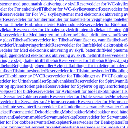
temer med pneumatisk aktivering av skyll
Reservedeler for WC-skylles
ler for For enkeltskyll
Tilbehør for WC-skyllesystemer
Reservedeler fo
l
Reservedeler for For WC skyllesystemer med elektronisk aktivering av
er
Reservedeler for Sanitærmoduler for toaletter
For vegghengte toaletter
r for Tilbehør
Forbruksmateriell
Bidémoduler
Reservedeler for Bidémod
kyllekant
Reservedeler for Urinaler, spyledrift, uten skyllekant
Til utenpål
Reservedeler for Med integrert urinalstyring
Urinal, drift uten vann
Reserv
v glass
Tilbehør
Reservedeler for Tilbehør
Vannlåser og vannlåstilbehør
S
ordeler
Urinalstyringer
Innfelt
Reservedeler for Innfelt
Med elektronisk akt
edeler for Med elektronisk aktivering av skyll, batteridrift
Med pneumati
enpåliggende
Med elektronisk aktivering av skyll, nettdrift
Reservedeler fo
ng av skyll, batteridrift
Tilbehør
Reservedeler for Tilbehør
Råbygg- og u
ilbehør
Betjeningshjelpemidler
Avløpstilkoblinger for toaletter, urinaler 
nnlåser
Tilslutningsbender
Reservedeler for Tilslutningsbender
Tilkobling
ser
Tilkoblinger av PVC
Reservedeler for Tilkoblinger av PVC
Paknings
edeler for Urinalvannlåser
Spiralvannlåser
Reservedeler for Spiralvannlå
ør og spylerørforlengelser
Reservedeler for Spylerør og spylerørforlenge
vløpssett for bidé
Reservedeler for Avløpssett for bidé
Tilkoblingsrør
Til
or Servanter
Doble servanter
Reservedeler for Doble servanter
Møbelserv
vedeler for Servanter, små
Hjørne-servanter
Reservedeler for Hjørne-ser
derlimte servanter
Reservedeler for Underlimte servanter
Servanter Com
eksel
Festemateriell
Dekorblending
Møbelpakker
Møbelpakker med hån
servant
Baderomsmøbler
Servantunderskap
Reservedeler for Servantund
er for For dobbelservanter
Benkeplater
Reservedeler for Benkeplater
For
 For toppmontert servant firkantet
Sideskap
Reservedeler for Sideskap
La