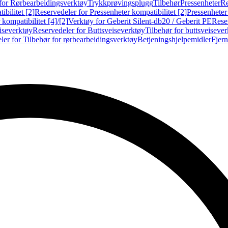
for Rørbearbeidingsverktøy
Trykkprøvingsplugg
Tilbehør
Pressenheter
Re
ibilitet [2]
Reservedeler for Pressenheter kompatibilitet [2]
Pressenheter
kompatibilitet [4]/[2]
Verktøy for Geberit Silent-db20 / Geberit PE
Reser
iseverktøy
Reservedeler for Buttsveiseverktøy
Tilbehør for buttsveiseve
ler for Tilbehør for rørbearbeidingsverktøy
Betjeningshjelpemidler
Fjern