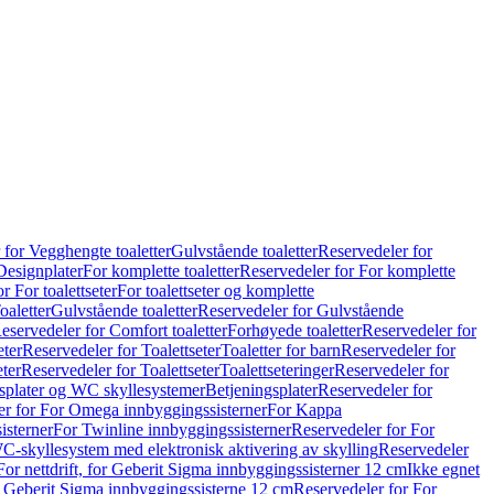
 for Vegghengte toaletter
Gulvstående toaletter
Reservedeler for
Designplater
For komplette toaletter
Reservedeler for For komplette
r For toalettseter
For toalettseter og komplette
oaletter
Gulvstående toaletter
Reservedeler for Gulvstående
eservedeler for Comfort toaletter
Forhøyede toaletter
Reservedeler for
eter
Reservedeler for Toalettseter
Toaletter for barn
Reservedeler for
eter
Reservedeler for Toalettseter
Toalettseteringer
Reservedeler for
splater og WC skyllesystemer
Betjeningsplater
Reservedeler for
er for For Omega innbyggingssisterner
For Kappa
isterner
For Twinline innbyggingssisterner
Reservedeler for For
C-skyllesystem med elektronisk aktivering av skylling
Reservedeler
For nettdrift, for Geberit Sigma innbyggingssisterner 12 cm
Ikke egnet
for Geberit Sigma innbyggingssisterne 12 cm
Reservedeler for For