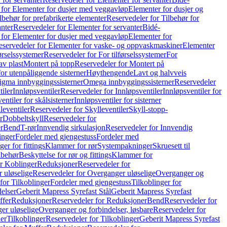
 for Elementer for dusjer med veggavløp
Elementer for dusjer og
lbehør for prefabrikerte elementer
Reservedeler for Tilbehør for
anter
Reservedeler for Elementer for servanter
Bidé-
 for Elementer for dusjer med veggavløp
Elementer for
eservedeler for Elementer for vaske- og oppvaskmaskiner
Elementer
førselssystemer
Reservedeler for For tilførselssystemer
For
av plast
Montert på topp
Reservedeler for Montert på
for utenpåliggende sisterner
Høythengende
Lavt og halvveis
Sigma innbyggingssisterner
Omega innbyggingssisterner
Reservedeler
tiler
Innløpsventiler
Reservedeler for Innløpsventiler
Innløpsventiler for
ntiler for skålsisterner
Innløpsventiler for sisterner
leventiler
Reservedeler for Skylleventiler
Skyll-stopp-
r
Dobbeltskyll
Reservedeler for
r
Bend
T-rør
Innvendig sirkulasjon
Reservedeler for Innvendig
inger
Fordeler med gjengestuss
Fordeler med
ger for fittings
Klammer for rør
Systempakninger
Skruesett til
lbehør
Beskyttelse for rør og fittings
Klammer for
or Koblinger
Reduksjoner
Reservedeler for
 uløselige
Reservedeler for Overganger uløselige
Overganger og
for Tilkoblinger
Fordeler med gjengestuss
Tilkoblinger for
delser
Geberit Mapress Syrefast Stål
Geberit Mapress Syrefast
ffer
Reduksjoner
Reservedeler for Reduksjoner
Bend
Reservedeler for
er uløselige
Overganger og forbindelser, løsbare
Reservedeler for
er
Tilkoblinger
Reservedeler for Tilkoblinger
Geberit Mapress Syrefast