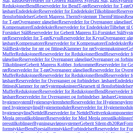
Stål, gass
Reservedeler for Geberit Mapress Syrefast Stål, gass
Systemr
Reduksjoner
Bend
Reservedeler for Bend
T-rør
Reservedeler for T-rør
O
løsbare
Endedeksler
Reservedeler for Endedeksler
Tilkoblinger
Reserved
flensforbindelser
Geberit Mapress Therm
Systemrør Therm
Fittings
Rese
for T-rør
Overganger uløselige
Reservedeler for Overganger uløselige
O
Kompensatorer
Endedeksler
Reservedeler for Endedeksler
Tilbehør til
Forsinket Stål
Reservedeler for Geberit Mapress El-Forsinket Stål
Syst
rør
Reservedeler for T-rør
Kryss
Reservedeler for Kryss
Overganger ulø
løsbare
Kompensatorer
Reservedeler for Kompensatorer
Endedeksler
Re
Stål
Beskyttelse for rør og fittings
Klammer for rør
Systempakninger
Ge
Muffer
Reduksjoner
Reservedeler for Reduksjoner
Bend
Reservedeler 
uløselige
Reservedeler for Overganger uløselige
Overganger og forbind
Tilkoblinger
Geberit Mapress Kobber, forkrommet
Reservedeler for G
rør
Reservedeler for T-rør
Overganger uløselige
Reservedeler for Overg
Muffer
Reduksjoner
Reservedeler for Reduksjoner
Bend
Reservedeler 
løsbare
Reservedeler for Overganger og forbindelser, løsbare
Endedeks
fittings
Klammer for rør
Systempakninger
Skruesett til flensforbindelser
Muffer
Reduksjoner
Reservedeler for Reduksjoner
Bend
Reservedeler 
løsbare
Reservedeler for Overganger og forbindelser, løsbare
Gjennomf
hygienesystem
Hygienespylerenheter
Reservedeler for Hygienespylere
med hygienespyling
Hygienemoduler
Reservedeler for Hygienemodul
hygienespyling
Nettdel
Reservedeler for Nettdel
Nettverkskomponenter
Mepla presstilkoblinger
Reservedeler for Med Mepla presstilkoblinger
presstilkoblinger
Bygningsavløpssystemer
Geberit Silent-db20
Rør
Form
formstykker
Bend
Spesialformstykker
Forbindelser
Reservedeler for For