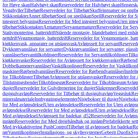
for Høye skap
Halvhøyt skap
Reservedeler for Halvhøyt skap
Hengesk
Vegghyller
Tilbehør
Reservedeler for Tilbehør
Skuffeinnsatser og oppb
Stikkontakter
Annet tilbehør
Speil og speilskap
Speil
Reservedeler for S
integrert belysning
Reservedeler for Med integrert belysning
Uten integ
tilbehør
Stikkontakter
Armaturer
Servantarmaturer
Reservedeler for Ser
Stativmontering, batteridrift
Stående montasje, blandebatteri med enh
nettdrift
Veggmontasje, batteridrift
Reservedeler for Veggmontasje, batte
kjøkkenvask, apparater og utslagsvask
Avløpssett for servant
Reservede
Dykkrørvannlåser for servanter
Dykkrørvannlåser for servanter, plass
vannlåser
Servanttilkoblinger
Reservedeler for Servanttilkoblinger
Tilko
kjøkkenvasker
Reservedeler for Avløpssett for kjøkkenvasker
Rørbend
Dobbelkammervannlåser
Vasktilkoplinger
Reservedeler for Vasktilkop
maskiner
Rørbendvannlåser
Reservedeler for Rørbendvannlåser
Innfelt
for Tilkoblinger
Tilbehør
Avløpssett for utslagsvasker
Reservedeler for 
Tilslutningsbender
Tilkoblingsrør
Reservedeler for Tilkoblingsrør
Avløp
dusjer
Reservedeler for Gulvdrenering for dusjer
Slukrenner
Reservedel
dusjgulvavløp
Reservedeler for Tilbehør til dusjgulvavløp
Veggsluk
Res
mineralmateriale
Innbyggingselementer
Nisjebokser til dusjer
Nisjeboks
for Med avløpsdeksel
Uten avløpsdeksel
Reservedeler for Uten avløps
avløpsdeksel
Reservedeler for Med avløpsdeksel
Uten avløpsdeksel
Res
Med avløpsdeksel
Avløpssett for badekar, d52
Reservedeler for Avløpss
innløp
Reservedeler for Med dreiehåndtak og innløp
Prefabrikkerte set
Med trykkaktivering PushControl
Tilbehør til avløpssett for badekar
Re
rør
Vanntilkoplinger
Installasjons- og skyllesystemer
Geberit Duofix
Sys
Tilbehør
Installasjonselementer
Reservedeler for Installasjonselementer