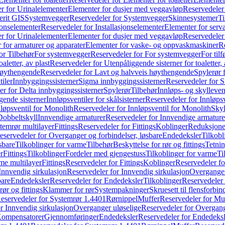
r for Urinalelementer
Elementer for dusjer med veggavløp
Reservedeler
rit GIS
Systemvegger
Reservedeler for Systemvegger
Skinnesystemer
Ti
jonselementer
Reservedeler for Installasjonselementer
Elementer for serv
r for Urinalelementer
Elementer for dusjer med veggavløp
Reservedeler
 for armaturer og apparater
Elementer for vaske- og oppvaskmaskiner
R
or Tilbehør
For systemvegger
Reservedeler for For systemvegger
For til
aletter, av plast
Reservedeler for Utenpåliggende sisterner for toaletter, 
høythengende
Reservedeler for Lavt og halvveis høythengende
Spylerør 
tiler
Innbyggingssisterner
Sigma innbyggingssisterner
Reservedeler for 
er for Delta innbyggingssisterner
Spylerør
Tilbehør
Innløps- og skylleven
gende sisterner
Innløpsventiler for skålsisterner
Reservedeler for Innløpsve
løpsventil for Monolith
Reservedeler for Innløpsventil for Monolith
Skyl
Dobbeltskyll
Innvendige armaturer
Reservedeler for Innvendige armature
temrør multilayer
Fittings
Reservedeler for Fittings
Koblinger
Reduksjone
eservedeler for Overganger og forbindelser, løsbare
Endedeksler
Tilkobl
sbare
Tilkoblinger for varme
Tilbehør
Beskyttelse for rør og fittings
Tetnin
r
Fittings
Tilkoblinger
Fordeler med gjengestuss
Tilkoblinger for varme
Ti
me multilayer
Fittings
Reservedeler for Fittings
Koblinger
Reservedeler f
Innvendig sirkulasjon
Reservedeler for Innvendig sirkulasjon
Overganger
bare
Endedeksler
Reservedeler for Endedeksler
Tilkoblinger
Reservedeler 
rør og fittings
Klammer for rør
Systempakninger
Skruesett til flensforbin
eservedeler for Systemrør 1.4401
Rørnippel
Muffer
Reservedeler for Mu
r Innvendig sirkulasjon
Overganger uløselige
Reservedeler for Overgang
Kompensatorer
Gjennomføringer
Endedeksler
Reservedeler for Endedeksl