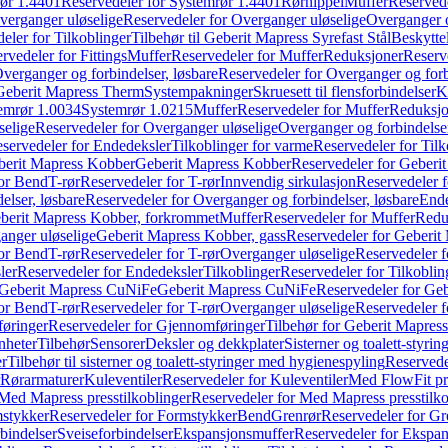
ør 1.4401
Reservedeler for Systemrør 1.4401
Rørnippel
Muffer
Reservede
verganger uløselige
Reservedeler for Overganger uløselige
Overganger o
eler for Tilkoblinger
Tilbehør til Geberit Mapress Syrefast Stål
Beskyttel
rvedeler for Fittings
Muffer
Reservedeler for Muffer
Reduksjoner
Reserv
verganger og forbindelser, løsbare
Reservedeler for Overganger og forb
 Geberit Mapress Therm
Systempakninger
Skruesett til flensforbindelser
K
emrør 1.0034
Systemrør 1.0215
Muffer
Reservedeler for Muffer
Reduksjo
selige
Reservedeler for Overganger uløselige
Overganger og forbindelser
servedeler for Endedeksler
Tilkoblinger for varme
Reservedeler for Tilk
berit Mapress Kobber
Geberit Mapress Kobber
Reservedeler for Geberi
for Bend
T-rør
Reservedeler for T-rør
Innvendig sirkulasjon
Reservedeler f
elser, løsbare
Reservedeler for Overganger og forbindelser, løsbare
Ende
eberit Mapress Kobber, forkrommet
Muffer
Reservedeler for Muffer
Redu
anger uløselige
Geberit Mapress Kobber, gass
Reservedeler for Geberit
for Bend
T-rør
Reservedeler for T-rør
Overganger uløselige
Reservedeler f
ler
Reservedeler for Endedeksler
Tilkoblinger
Reservedeler for Tilkoblin
Geberit Mapress CuNiFe
Geberit Mapress CuNiFe
Reservedeler for Ge
for Bend
T-rør
Reservedeler for T-rør
Overganger uløselige
Reservedeler f
øringer
Reservedeler for Gjennomføringer
Tilbehør for Geberit Mapre
nheter
Tilbehør
Sensorer
Deksler og dekkplater
Sisterner og toalett-styri
er
Tilbehør til sisterner og toalett-styringer med hygienespyling
Reservedel
Rørarmaturer
Kuleventiler
Reservedeler for Kuleventiler
Med FlowFit pr
Med Mapress presstilkoblinger
Reservedeler for Med Mapress presstilko
stykker
Reservedeler for Formstykker
Bend
Grenrør
Reservedeler for Gr
bindelser
Sveiseforbindelser
Ekspansjonsmuffer
Reservedeler for Ekspa