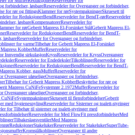
ler for Muffer
Reduksjoner
Reservedeler for
g forbindelser, løsbare
Reservedeler for Overganger og forbindelser,
se for rør og fittings
Klammer for rør
Systempakninger
Skruesett til
edeler for Reduksjoner
Bend
Reservedeler for Bend
T-rør
Reservedeler
indelser, løsbare
Kompensatorer
Reservedeler for
lammer for rør
Geberit Mapress El-Forsinket Stål
Geberit Mapress El-
ner
Reservedeler for Reduksjoner
Bend
Reservedeler for Bend
T-
, løsbare
Reservedeler for Overganger og forbindelser,
oblinger for varme
Tilbehør for Geberit Mapress El-Forsinket
t Mapress Kobber
Muffer
Reservedeler for
or Innvendig sirkulasjon
Kryss
Reservedeler for Kryss
Overganger
deksler
Reservedeler for Endedeksler
Tilkoblinger
Reservedeler for
ksjoner
Reservedeler for Reduksjoner
Bend
Reservedeler for Bend
T-
 Mapress Kobber, gass
Muffer
Reservedeler for
or Overganger uløselige
Overganger og forbindelser,
ger
Tilbehør for Geberit Mapress Kobber
Beskyttelse for rør og
berit Mapress CuNiFe
Systemrør 2.1972
Muffer
Reservedeler for
or Overganger uløselige
Overganger og forbindelser,
ss CuNiFe
Systempakninger
Skruesett til flensforbindelser
Geberit
nger med hygienespyling
Reservedeler for Sisterner og toalett-styringer
er for Tilbehør til sisterner og toalett-styringer med
essforbindelser
Reservedeler for Med FlowFit pressforbindelser
Med
blinger
Tilbakeslagsventiler
Med Mapress
enrør
Reduksjoner
Stakeluker
Reservedeler for Stakeluker
SuperTube-
nsjonsmuffer
Kromstålkoblinger
Overganger til andre