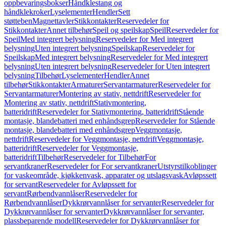
oppbevaringsbokser
Håndklestang og
håndklekroker
Lyselementer
Hendler
Sett
støtteben
Magnettavler
Stikkontakter
Reservedeler for
Stikkontakter
Annet tilbehør
Speil og speilskap
Speil
Reservedeler for
Speil
Med integrert belysning
Reservedeler for Med integrert
belysning
Uten integrert belysning
Speilskap
Reservedeler for
Speilskap
Med integrert belysning
Reservedeler for Med integrert
belysning
Uten integrert belysning
Reservedeler for Uten integrert
belysning
Tilbehør
Lyselementer
Hendler
Annet
tilbehør
Stikkontakter
Armaturer
Servantarmaturer
Reservedeler for
Servantarmaturer
Montering av stativ, nettdrift
Reservedeler for
Montering av stativ, nettdrift
Stativmontering,
batteridrift
Reservedeler for Stativmontering, batteridrift
Stående
montasje, blandebatteri med enhåndsgrep
Reservedeler for Stående
montasje, blandebatteri med enhåndsgrep
Veggmontasje,
nettdrift
Reservedeler for Veggmontasje, nettdrift
Veggmontasje,
batteridrift
Reservedeler for Veggmontasje,
batteridrift
Tilbehør
Reservedeler for Tilbehør
For
servantkraner
Reservedeler for For servantkraner
Utstyrstilkoblinger
for vaskeområde, kjøkkenvask, apparater og utslagsvask
Avløpssett
for servant
Reservedeler for Avløpssett for
servant
Rørbendvannlåser
Reservedeler for
Rørbendvannlåser
Dykkrørvannlåser for servanter
Reservedeler for
Dykkrørvannlåser for servanter
Dykkrørvannlåser for servanter,
plassbeparende modell
Reservedeler for Dykkrørvannlåser for