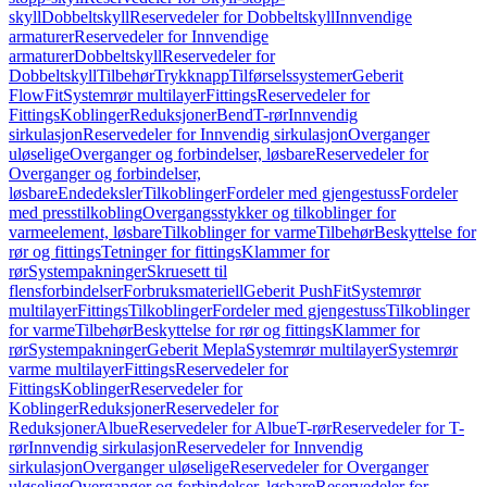
skyll
Dobbeltskyll
Reservedeler for Dobbeltskyll
Innvendige
armaturer
Reservedeler for Innvendige
armaturer
Dobbeltskyll
Reservedeler for
Dobbeltskyll
Tilbehør
Trykknapp
Tilførselssystemer
Geberit
FlowFit
Systemrør multilayer
Fittings
Reservedeler for
Fittings
Koblinger
Reduksjoner
Bend
T-rør
Innvendig
sirkulasjon
Reservedeler for Innvendig sirkulasjon
Overganger
uløselige
Overganger og forbindelser, løsbare
Reservedeler for
Overganger og forbindelser,
løsbare
Endedeksler
Tilkoblinger
Fordeler med gjengestuss
Fordeler
med presstilkobling
Overgangsstykker og tilkoblinger for
varmeelement, løsbare
Tilkoblinger for varme
Tilbehør
Beskyttelse for
rør og fittings
Tetninger for fittings
Klammer for
rør
Systempakninger
Skruesett til
flensforbindelser
Forbruksmateriell
Geberit PushFit
Systemrør
multilayer
Fittings
Tilkoblinger
Fordeler med gjengestuss
Tilkoblinger
for varme
Tilbehør
Beskyttelse for rør og fittings
Klammer for
rør
Systempakninger
Geberit Mepla
Systemrør multilayer
Systemrør
varme multilayer
Fittings
Reservedeler for
Fittings
Koblinger
Reservedeler for
Koblinger
Reduksjoner
Reservedeler for
Reduksjoner
Albue
Reservedeler for Albue
T-rør
Reservedeler for T-
rør
Innvendig sirkulasjon
Reservedeler for Innvendig
sirkulasjon
Overganger uløselige
Reservedeler for Overganger
uløselige
Overganger og forbindelser, løsbare
Reservedeler for