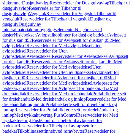
slukrenner
Dusjgulvavløp
Reservedeler for Dusjgulvavløp
Tilbehør til
dusjgulvavløp
Reservedeler for Tilbehør til
dusjgulvavløp
Veggsluk
Reservedeler for Veggsluk
Tilbehør til
veggsluk
Reservedeler for Tilbehør til veggsluk
Dusjkar og
dusjgulv
Dusjgulv av
mineralmateriale
Innbyggingselementer
Nisjebokser til
dusjer
Nisjebokser
Avløpstilkoblinger for dusj og badekar
Avløpsett
for dusjkar, d52
Reservedeler for Avløpsett for dusjkar, d52
Med
avløpsdeksel
Reservedeler for Med avløpsdeksel
Uten
avløpsdeksel
Reservedeler for Uten
avløpsdeksel
Avløpsdeksel
Reservedeler for Avløpsdeksel
Avløpssett
for dusjkar, d62
Reservedeler for Avløpssett for dusjkar, d62
Med
avløpsdeksel
Reservedeler for Med avløpsdeksel
Uten
avløpsdeksel
Reservedeler for Uten avløpsdeksel
Avløpssett for
dusjkar, d90
Reservedeler for Avløpssett for dusjkar, d90
Med
avløpsdeksel
Reservedeler for Med avløpsdeksel
Avløpssett for
badekar, d52
Reservedeler for Avløpssett for badekar, d52
Med
dreiehåndtak
Reservedeler for Med dreiehåndtak
Prefabrikkerte sett
for dreiehåndtak
Med dreiehåndtak og innløp
Reservedeler for Med
dreiehåndtak og innløp
Prefabrikkerte sett for dreiehåndtak og
innløp
Reservedeler for Prefabrikkerte sett for dreiehåndtak og
innløp
Med trykkaktivering PushControl
Reservedeler for Med
trykkaktivering PushControl
Tilbehør til avløpssett for
badekar
Reservedeler for Tilbehør til avløpssett for
badekar
Tilkoblingssett
Innebygd røravbryter
Reservedeler for