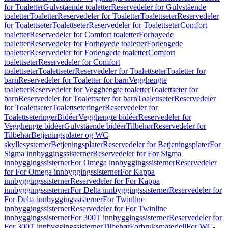
for Toaletter
Gulvstående toaletter
Reservedeler for Gulvstående
toaletter
Toaletter
Reservedeler for Toaletter
Toalettseter
Reservedeler
for Toalettseter
Toalettseter
Reservedeler for Toalettseter
Comfort
toaletter
Reservedeler for Comfort toaletter
Forhøyede
toaletter
Reservedeler for Forhøyede toaletter
Forlengede
toaletter
Reservedeler for Forlengede toaletter
Comfort
toalettseter
Reservedeler for Comfort
toalettseter
Toalettseter
Reservedeler for Toalettseter
Toaletter for
barn
Reservedeler for Toaletter for barn
Vegghengte
toaletter
Reservedeler for Vegghengte toaletter
Toalettseter for
barn
Reservedeler for Toalettseter for barn
Toalettseter
Reservedeler
for Toalettseter
Toalettseteringer
Reservedeler for
Toalettseteringer
Bidéer
Vegghengte bidéer
Reservedeler for
Vegghengte bidéer
Gulvstående bidéer
Tilbehør
Reservedeler for
Tilbehør
Betjeningsplater og WC
skyllesystemer
Betjeningsplater
Reservedeler for Betjeningsplater
For
Sigma innbyggingssisterner
Reservedeler for For Sigma
innbyggingssisterner
For Omega innbyggingssisterner
Reservedeler
for For Omega innbyggingssisterner
For Kappa
innbyggingssisterner
Reservedeler for For Kappa
innbyggingssisterner
For Delta innbyggingssisterner
Reservedeler for
For Delta innbyggingssisterner
For Twinline
innbyggingssisterner
Reservedeler for For Twinline
innbyggingssisterner
For 300T innbyggingssisterner
Reservedeler for
For 300T innbyggingssisterner
Tilbehør
Forbruksmateriell
For WC-