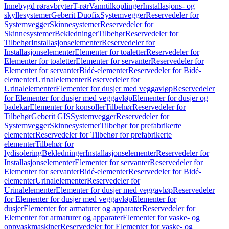
Innebygd røravbryter
T-rør
Vanntilkoplinger
Installasjons- og
skyllesystemer
Geberit Duofix
Systemvegger
Reservedeler for
Systemvegger
Skinnesystemer
Reservedeler for
Skinnesystemer
Bekledninger
Tilbehør
Reservedeler for
Tilbehør
Installasjonselementer
Reservedeler for
Installasjonselementer
Elementer for toaletter
Reservedeler for
Elementer for toaletter
Elementer for servanter
Reservedeler for
Elementer for servanter
Bidé-elementer
Reservedeler for Bidé-
elementer
Urinalelementer
Reservedeler for
Urinalelementer
Elementer for dusjer med veggavløp
Reservedeler
for Elementer for dusjer med veggavløp
Elementer for dusjer og
badekar
Elementer for konsoller
Tilbehør
Reservedeler for
Tilbehør
Geberit GIS
Systemvegger
Reservedeler for
Systemvegger
Skinnesystemer
Tilbehør for prefabrikerte
elementer
Reservedeler for Tilbehør for prefabrikerte
elementer
Tilbehør for
lydisolering
Bekledninger
Installasjonselementer
Reservedeler for
Installasjonselementer
Elementer for servanter
Reservedeler for
Elementer for servanter
Bidé-elementer
Reservedeler for Bidé-
elementer
Urinalelementer
Reservedeler for
Urinalelementer
Elementer for dusjer med veggavløp
Reservedeler
for Elementer for dusjer med veggavløp
Elementer for
dusjer
Elementer for armaturer og apparater
Reservedeler for
Elementer for armaturer og apparater
Elementer for vaske- og
oppvaskmaskiner
Reservedeler for Elementer for vaske- og