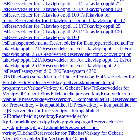
l/s
Reservedeler for Takavløp opptil 12 l/s
Takavløp opptil 25
l/s
Reservedeler for Takavløp opptil 25 l/s
Takavløp oppti 100
l/s
Reservedeler for Takavløp oppti 100 l/s
Takavløp for
renner
Reservedeler for Takavløp for renner
Takavløp opptil 12
l/s
Reservedeler for Takavløp opptil 12 l/s
Takavløp opptil 25
l/s
Reservedeler for Takavløp opptil 25 l/s
Takavløp oppti 100
l/s
Reservedeler for Takavløp oppti 100
l/s
Dampsperreelementer
Reservedeler for Dampsperreelementer
For
takavløp oppti 12 l/s
Reservedeler for For takavløp oppti 12 l/s
For
takavløp oppti 25 l/s
Nødoverløp
Reservedeler for Nødoverløp
For
takavløp oppti 12 l/s
Reservedeler for For takavløp oppti 12 l/s
For
takavløp oppti 25 l/s
Reservedeler for For takavløp oppti 25
l/s
Fester
Festesystem d40–200
Festesystem d250–
315
Tilbehør
Reservedeler for Tilbehør
For takavløp
Reservedeler for
For takavløp
For fester
Verktøy, nettverkskomponenter og
programvare
Verktøy
Verktøy til Geberit FlowFit
Reservedeler for
Verktøy til Geberit FlowFit
Manuelle pressverktøy
Reservedeler for
Manuelle pressverktøy
Pressverktøy – kompatibilitet [1]
Reservedeler
for Pressverktøy – kompatibilitet [1]
Pressverktøy – kompatibilitet
[2]
Reservedeler for Pressverktøy – kompatibilitet
[2]
Rørbearbeidingsverktøy
Reservedeler for
Rørbearbeidingsverktøy
Trykkprøvingsplugg
Reservedeler for
Trykkprøvingsplugg
Testmiddel
Pressenheter med
verktøy
Tilbehør
Reservedeler for Tilbehør
Verktøy for Geberit
Mepla
Reservedeler for Verktøy for Geberit