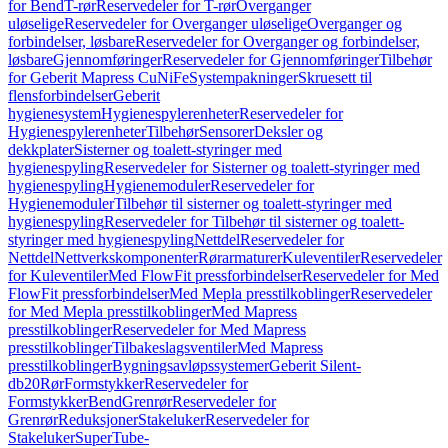
for Bend
T-rør
Reservedeler for T-rør
Overganger
uløselige
Reservedeler for Overganger uløselige
Overganger og
forbindelser, løsbare
Reservedeler for Overganger og forbindelser,
løsbare
Gjennomføringer
Reservedeler for Gjennomføringer
Tilbehør
for Geberit Mapress CuNiFe
Systempakninger
Skruesett til
flensforbindelser
Geberit
hygienesystem
Hygienespylerenheter
Reservedeler for
Hygienespylerenheter
Tilbehør
Sensorer
Deksler og
dekkplater
Sisterner og toalett-styringer med
hygienespyling
Reservedeler for Sisterner og toalett-styringer med
hygienespyling
Hygienemoduler
Reservedeler for
Hygienemoduler
Tilbehør til sisterner og toalett-styringer med
hygienespyling
Reservedeler for Tilbehør til sisterner og toalett-
styringer med hygienespyling
Nettdel
Reservedeler for
Nettdel
Nettverkskomponenter
Rørarmaturer
Kuleventiler
Reservedeler
for Kuleventiler
Med FlowFit pressforbindelser
Reservedeler for Med
FlowFit pressforbindelser
Med Mepla presstilkoblinger
Reservedeler
for Med Mepla presstilkoblinger
Med Mapress
presstilkoblinger
Reservedeler for Med Mapress
presstilkoblinger
Tilbakeslagsventiler
Med Mapress
presstilkoblinger
Bygningsavløpssystemer
Geberit Silent-
db20
Rør
Formstykker
Reservedeler for
Formstykker
Bend
Grenrør
Reservedeler for
Grenrør
Reduksjoner
Stakeluker
Reservedeler for
Stakeluker
SuperTube-