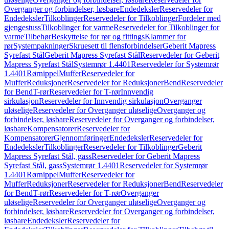
Overganger og forbindelser, løsbare
Endedeksler
Reservedeler for
Endedeksler
Tilkoblinger
Reservedeler for Tilkoblinger
Fordeler med
gjengestuss
Tilkoblinger for varme
Reservedeler for Tilkoblinger for
varme
Tilbehør
Beskyttelse for rør og fittings
Klammer for
rør
Systempakninger
Skruesett til flensforbindelser
Geberit Mapress
Syrefast Stål
Geberit Mapress Syrefast Stål
Reservedeler for Geberit
Mapress Syrefast Stål
Systemrør 1.4401
Reservedeler for Systemrør
1.4401
Rørnippel
Muffer
Reservedeler for
Muffer
Reduksjoner
Reservedeler for Reduksjoner
Bend
Reservedeler
for Bend
T-rør
Reservedeler for T-rør
Innvendig
sirkulasjon
Reservedeler for Innvendig sirkulasjon
Overganger
uløselige
Reservedeler for Overganger uløselige
Overganger og
forbindelser, løsbare
Reservedeler for Overganger og forbindelser,
løsbare
Kompensatorer
Reservedeler for
Kompensatorer
Gjennomføringer
Endedeksler
Reservedeler for
Endedeksler
Tilkoblinger
Reservedeler for Tilkoblinger
Geberit
Mapress Syrefast Stål, gass
Reservedeler for Geberit Mapress
Syrefast Stål, gass
Systemrør 1.4401
Reservedeler for Systemrør
1.4401
Rørnippel
Muffer
Reservedeler for
Muffer
Reduksjoner
Reservedeler for Reduksjoner
Bend
Reservedeler
for Bend
T-rør
Reservedeler for T-rør
Overganger
uløselige
Reservedeler for Overganger uløselige
Overganger og
forbindelser, løsbare
Reservedeler for Overganger og forbindelser,
løsbare
Endedeksler
Reservedeler for