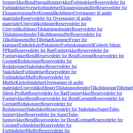
formstykker
Bend
Spesialformstykker
Forbindelser
Reservedeler for
Forbindelser
Sveiseforbindelser
Ekspansjonsmuffer
Reservedeler for
Ekspansjonsmuffer
Kromstålkoblinger
Overganger til andre
materialer
Reservedeler for Overganger til andre
materialer
Utstyrstilkoblinger
Reservedeler for
Utstyrstilkoblinger
Tilslutningsbender
Reservedeler for
Tilslutningsbender
Tilkoblingsmuffer
Reservedeler for
Tilkoblingsmuffer
Tilbehør
Klammer
Fester for
klammer
Endedeksler
Pakninger
Forbruksmateriell
Geberit Silent-
PP
Rør
Reservedeler for Rør
Formstykker
Reservedeler for
Formstykker
Bend
Reservedeler for Bend
Grenrør
Reservedeler for
Grenrør
Reduksjoner
Reservedeler for
Reduksjoner
Stakeluker
Reservedeler for
Stakeluker
Forbindelser
Reservedeler for
Forbindelser
Muffer
Reservedeler for
Muffer
Kloforbindelser
Overganger til andre
materialer
Utstyrstilkoblinger
Tilslutningsbender
Tilkoblingsrør
Tilbehør
Silent-Pro
Rør
Reservedeler for Rør
Formstykker
Reservedeler for
Formstykker
Bend
Reservedeler for Bend
Grenrør
Reservedeler for
Grenrør
Reduksjoner
Reservedeler for
Reduksjoner
Stakeluker
Reservedeler for Stakeluker
SuperTube-
formstykker
Reservedeler for SuperTube-
formstykker
Bend
Reservedeler for Bend
Grenrør
Reservedeler for
Grenrør
Forbindelser
Reservedeler for
Forbindelser
Muffer
Reservedeler for