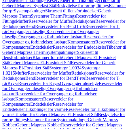
Endedeksler
Tilkoblinger
Reservedeler for Tilkoblinger
Tilbehør til
Geberit Mapress Syrefast Stål
Beskyttelse for rør og fittings
Klammer
for rør
Systempakninger
Skruesett til flensforbindelser
Geberit
Mapress Therm
Systemrør Therm
Fittings
Reservedeler for
Fittings
Muffer
Reservedeler for Muffer
Reduksjoner
Reservedeler for
Reduksjoner
Bend
Reservedeler for Bend
T-rør
Reservedeler for T-
rør
Overganger uløselige
Reservedeler for Overganger
uløselige
Overganger og forbindelser, løsbare
Reservedeler for
Overganger og forbindelser, løsbare
Kompensatorer
Reservedeler for
Kompensatorer
Endedeksler
Reservedeler for Endedeksler
Tilbehør til
Geberit Mapress Therm
Systempakninger
Skruesett til
flensforbindelser
Klammer for rør
Geberit Mapress El-Forsinket
Stål
Geberit Mapress El-Forsinket Stål
Reservedeler for Geberit
Mapress El-Forsinket Stål
Systemrør 1.0034
Systemrør
1.0215
Muffer
Reservedeler for Muffer
Reduksjoner
Reservedeler for
Reduksjoner
Bend
Reservedeler for Bend
T-rør
Reservedeler for T-
rør
Kryss
Reservedeler for Kryss
Overganger uløselige
Reservedeler
for Overganger uløselige
Overganger og forbindelser,
løsbare
Reservedeler for Overganger og forbindelser,
løsbare
Kompensatorer
Reservedeler for
Kompensatorer
Endedeksler
Reservedeler for
Endedeksler
Tilkoblinger for varme
Reservedeler for Tilkoblinger for
varme
Tilbehør for Geberit Mapress El-Forsinket Stål
Beskyttelse for
rør og fittings
Klammer for rør
Systempakninger
Geberit Mapress
Kobber
Geberit Mapress Kobber
Reservedeler for Geberit Mapress