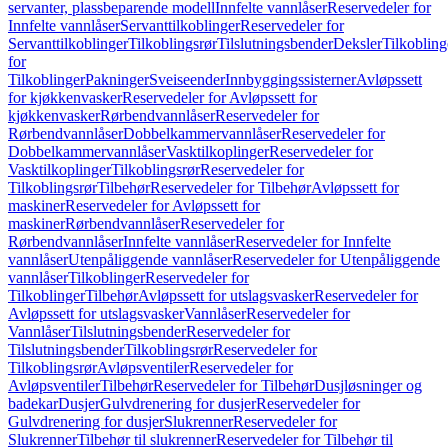
servanter, plassbeparende modell
Innfelte vannlåser
Reservedeler for
Innfelte vannlåser
Servanttilkoblinger
Reservedeler for
Servanttilkoblinger
Tilkoblingsrør
Tilslutningsbender
Deksler
Tilkobling
for
Tilkoblinger
Pakninger
Sveiseender
Innbyggingssisterner
Avløpssett
for kjøkkenvasker
Reservedeler for Avløpssett for
kjøkkenvasker
Rørbendvannlåser
Reservedeler for
Rørbendvannlåser
Dobbelkammervannlåser
Reservedeler for
Dobbelkammervannlåser
Vasktilkoplinger
Reservedeler for
Vasktilkoplinger
Tilkoblingsrør
Reservedeler for
Tilkoblingsrør
Tilbehør
Reservedeler for Tilbehør
Avløpssett for
maskiner
Reservedeler for Avløpssett for
maskiner
Rørbendvannlåser
Reservedeler for
Rørbendvannlåser
Innfelte vannlåser
Reservedeler for Innfelte
vannlåser
Utenpåliggende vannlåser
Reservedeler for Utenpåliggende
vannlåser
Tilkoblinger
Reservedeler for
Tilkoblinger
Tilbehør
Avløpssett for utslagsvasker
Reservedeler for
Avløpssett for utslagsvasker
Vannlåser
Reservedeler for
Vannlåser
Tilslutningsbender
Reservedeler for
Tilslutningsbender
Tilkoblingsrør
Reservedeler for
Tilkoblingsrør
Avløpsventiler
Reservedeler for
Avløpsventiler
Tilbehør
Reservedeler for Tilbehør
Dusjløsninger og
badekar
Dusjer
Gulvdrenering for dusjer
Reservedeler for
Gulvdrenering for dusjer
Slukrenner
Reservedeler for
Slukrenner
Tilbehør til slukrenner
Reservedeler for Tilbehør til