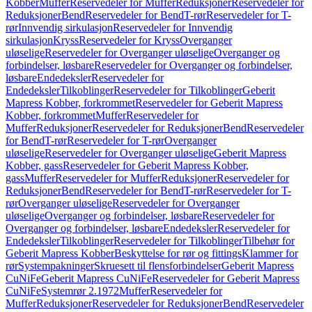
Kobber
Muffer
Reservedeler for Muffer
Reduksjoner
Reservedeler for
Reduksjoner
Bend
Reservedeler for Bend
T-rør
Reservedeler for T-
rør
Innvendig sirkulasjon
Reservedeler for Innvendig
sirkulasjon
Kryss
Reservedeler for Kryss
Overganger
uløselige
Reservedeler for Overganger uløselige
Overganger og
forbindelser, løsbare
Reservedeler for Overganger og forbindelser,
løsbare
Endedeksler
Reservedeler for
Endedeksler
Tilkoblinger
Reservedeler for Tilkoblinger
Geberit
Mapress Kobber, forkrommet
Reservedeler for Geberit Mapress
Kobber, forkrommet
Muffer
Reservedeler for
Muffer
Reduksjoner
Reservedeler for Reduksjoner
Bend
Reservedeler
for Bend
T-rør
Reservedeler for T-rør
Overganger
uløselige
Reservedeler for Overganger uløselige
Geberit Mapress
Kobber, gass
Reservedeler for Geberit Mapress Kobber,
gass
Muffer
Reservedeler for Muffer
Reduksjoner
Reservedeler for
Reduksjoner
Bend
Reservedeler for Bend
T-rør
Reservedeler for T-
rør
Overganger uløselige
Reservedeler for Overganger
uløselige
Overganger og forbindelser, løsbare
Reservedeler for
Overganger og forbindelser, løsbare
Endedeksler
Reservedeler for
Endedeksler
Tilkoblinger
Reservedeler for Tilkoblinger
Tilbehør for
Geberit Mapress Kobber
Beskyttelse for rør og fittings
Klammer for
rør
Systempakninger
Skruesett til flensforbindelser
Geberit Mapress
CuNiFe
Geberit Mapress CuNiFe
Reservedeler for Geberit Mapress
CuNiFe
Systemrør 2.1972
Muffer
Reservedeler for
Muffer
Reduksjoner
Reservedeler for Reduksjoner
Bend
Reservedeler