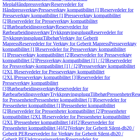
Mepla
Håndpressverktøy
Reservedeler for
Håndpressverktøy
Presseverktøy kompatibilitet [1]
Reservedeler for
Presseverktøy kompatibilitet [1]
Presseverktøy kompatibilitet
[2]
Reservedeler for Presseverktøy kompatibilitet
[2]
Rørbearbeidingsverktøy
Reservedeler for
Rørbearbeidingsverktøy
Trykkprøvingsplugg
Reservedeler for
Trykkprøvingsplugg
Tilbehør
Verktøy for Geberit
Mapress
Reservedeler for Verktøy for Geberit Mapress
Presseverktøy
kompatibilitet [1]
Reservedeler for Presseverktøy kompatibilitet
[1]
Presseverktøy kompatibilitet [2]
Reservedeler for Presseverktøy
kompatibilitet [2]
Pressverktøy-kompatibilitet [1] / [2]
Reservedeler
for Pressverktøy-kompatibilitet [1] / [2]
Presseverktøy kompatibilitet
[2XL]
Reservedeler for Presseverktøy kompatibilitet
[2XL]
Presseverktøy kompatibilitet [3]
Reservedeler for
Presseverktøy kompatibilitet
[3]
Rørbearbeidingsverktøy
Reservedeler for
Rørbearbeidingsverktøy
Trykkprøvingsplugg
Tilbehør
Pressenheter
Res
for Pressenheter
Pressenheter kompatibilitet [1]
Reservedeler for
Pressenheter kompatibilitet [1]
Pressenheter kompatibilitet
[2]
Reservedeler for Pressenheter kompatibilitet [2]
Pressenheter
kompatibilitet [2XL]
Reservedeler for Pressenheter kompatibilitet
[2XL]
Pressenheter kompatibilitet [4]/[2]
Reservedeler for
Pressenheter kompatibilitet [4]/[2]
Verktøy for Geberit Silent-db20 /
Geberit PE
Reservedeler for Verktøy for Geberit Silent-db20 /
Geberit PE
Elektrosveiseverktøy
Reservedeler for