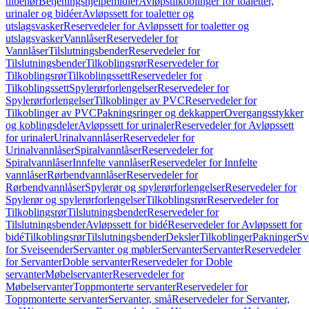
tilbehør
Betjeningshjelpemidler
Avløpstilkoblinger for toaletter,
urinaler og bidéer
Avløpssett for toaletter og
utslagsvasker
Reservedeler for Avløpssett for toaletter og
utslagsvasker
Vannlåser
Reservedeler for
Vannlåser
Tilslutningsbender
Reservedeler for
Tilslutningsbender
Tilkoblingsrør
Reservedeler for
Tilkoblingsrør
Tilkoblingssett
Reservedeler for
Tilkoblingssett
Spylerørforlengelser
Reservedeler for
Spylerørforlengelser
Tilkoblinger av PVC
Reservedeler for
Tilkoblinger av PVC
Pakningsringer og dekkapper
Overgangsstykker
og koblingsdeler
Avløpssett for urinaler
Reservedeler for Avløpssett
for urinaler
Urinalvannlåser
Reservedeler for
Urinalvannlåser
Spiralvannlåser
Reservedeler for
Spiralvannlåser
Innfelte vannlåser
Reservedeler for Innfelte
vannlåser
Rørbendvannlåser
Reservedeler for
Rørbendvannlåser
Spylerør og spylerørforlengelser
Reservedeler for
Spylerør og spylerørforlengelser
Tilkoblingsrør
Reservedeler for
Tilkoblingsrør
Tilslutningsbender
Reservedeler for
Tilslutningsbender
Avløpssett for bidé
Reservedeler for Avløpssett for
bidé
Tilkoblingsrør
Tilslutningsbender
Deksler
Tilkoblinger
Pakninger
Sv
for Sveiseender
Servanter og møbler
Servanter
Servanter
Reservedeler
for Servanter
Doble servanter
Reservedeler for Doble
servanter
Møbelservanter
Reservedeler for
Møbelservanter
Toppmonterte servanter
Reservedeler for
Toppmonterte servanter
Servanter, små
Reservedeler for Servanter,