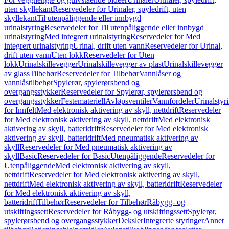
uten skyllekant
Reservedeler for Urinaler, spyledrift, uten
skyllekant
Til utenpåliggende eller innbygd
urinalstyring
Reservedeler for Til utenpåliggende eller innbygd
urinalstyring
Med integrert urinalstyring
Reservedeler for Med
integrert urinalstyring
Urinal, drift uten vann
Reservedeler for Urinal,
drift uten vann
Uten lokk
Reservedeler for Uten
lokk
Urinalskillevegger
Urinalskillevegger av plast
Urinalskillevegger
av glass
Tilbehør
Reservedeler for Tilbehør
Vannlåser og
vannlåstilbehør
Spylerør, spylerørsbend og
overgangsstykker
Reservedeler for Spylerør, spylerørsbend og
overgangsstykker
Festemateriell
Avløpsventiler
Vannfordeler
Urinalstyr
for Innfelt
Med elektronisk aktivering av skyll, nettdrift
Reservedeler
for Med elektronisk aktivering av skyll, nettdrift
Med elektronisk
aktivering av skyll, batteridrift
Reservedeler for Med elektronisk
aktivering av skyll, batteridrift
Med pneumatisk aktivering av
skyll
Reservedeler for Med pneumatisk aktivering av
skyll
Basic
Reservedeler for Basic
Utenpåliggende
Reservedeler for
Utenpåliggende
Med elektronisk aktivering av skyll,
nettdrift
Reservedeler for Med elektronisk aktivering av skyll,
nettdrift
Med elektronisk aktivering av skyll, batteridrift
Reservedeler
for Med elektronisk aktivering av skyll,
batteridrift
Tilbehør
Reservedeler for Tilbehør
Råbygg- og
utskiftingssett
Reservedeler for Råbygg- og utskiftingssett
Spylerør,
spylerørsbend og overgangsstykker
Deksler
Integrerte styringer
Annet