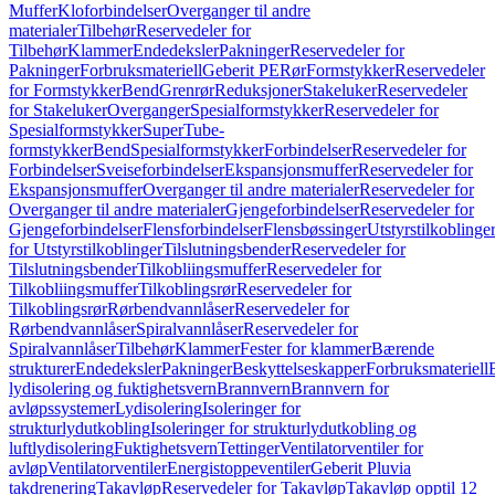
Muffer
Kloforbindelser
Overganger til andre
materialer
Tilbehør
Reservedeler for
Tilbehør
Klammer
Endedeksler
Pakninger
Reservedeler for
Pakninger
Forbruksmateriell
Geberit PE
Rør
Formstykker
Reservedeler
for Formstykker
Bend
Grenrør
Reduksjoner
Stakeluker
Reservedeler
for Stakeluker
Overganger
Spesialformstykker
Reservedeler for
Spesialformstykker
SuperTube-
formstykker
Bend
Spesialformstykker
Forbindelser
Reservedeler for
Forbindelser
Sveiseforbindelser
Ekspansjonsmuffer
Reservedeler for
Ekspansjonsmuffer
Overganger til andre materialer
Reservedeler for
Overganger til andre materialer
Gjengeforbindelser
Reservedeler for
Gjengeforbindelser
Flensforbindelser
Flensbøssinger
Utstyrstilkoblinge
for Utstyrstilkoblinger
Tilslutningsbender
Reservedeler for
Tilslutningsbender
Tilkobliingsmuffer
Reservedeler for
Tilkobliingsmuffer
Tilkoblingsrør
Reservedeler for
Tilkoblingsrør
Rørbendvannlåser
Reservedeler for
Rørbendvannlåser
Spiralvannlåser
Reservedeler for
Spiralvannlåser
Tilbehør
Klammer
Fester for klammer
Bærende
strukturer
Endedeksler
Pakninger
Beskyttelseskapper
Forbruksmateriell
lydisolering og fuktighetsvern
Brannvern
Brannvern for
avløpssystemer
Lydisolering
Isoleringer for
strukturlydutkobling
Isoleringer for strukturlydutkobling og
luftlydisolering
Fuktighetsvern
Tettinger
Ventilatorventiler for
avløp
Ventilatorventiler
Energistoppeventiler
Geberit Pluvia
takdrenering
Takavløp
Reservedeler for Takavløp
Takavløp opptil 12