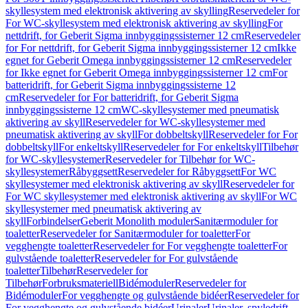
skyllesystem med elektronisk aktivering av skylling
Reservedeler for
For WC-skyllesystem med elektronisk aktivering av skylling
For
nettdrift, for Geberit Sigma innbyggingssisterner 12 cm
Reservedeler
for For nettdrift, for Geberit Sigma innbyggingssisterner 12 cm
Ikke
egnet for Geberit Omega innbyggingssisterner 12 cm
Reservedeler
for Ikke egnet for Geberit Omega innbyggingssisterner 12 cm
For
batteridrift, for Geberit Sigma innbyggingssisterne 12
cm
Reservedeler for For batteridrift, for Geberit Sigma
innbyggingssisterne 12 cm
WC-skyllesystemer med pneumatisk
aktivering av skyll
Reservedeler for WC-skyllesystemer med
pneumatisk aktivering av skyll
For dobbeltskyll
Reservedeler for For
dobbeltskyll
For enkeltskyll
Reservedeler for For enkeltskyll
Tilbehør
for WC-skyllesystemer
Reservedeler for Tilbehør for WC-
skyllesystemer
Råbyggsett
Reservedeler for Råbyggsett
For WC
skyllesystemer med elektronisk aktivering av skyll
Reservedeler for
For WC skyllesystemer med elektronisk aktivering av skyll
For WC
skyllesystemer med pneumatisk aktivering av
skyll
Forbindelser
Geberit Monolith moduler
Sanitærmoduler for
toaletter
Reservedeler for Sanitærmoduler for toaletter
For
vegghengte toaletter
Reservedeler for For vegghengte toaletter
For
gulvstående toaletter
Reservedeler for For gulvstående
toaletter
Tilbehør
Reservedeler for
Tilbehør
Forbruksmateriell
Bidémoduler
Reservedeler for
Bidémoduler
For vegghengte og gulvstående bidéer
Reservedeler for
For vegghengte og gulvstående bidéer
Urinaler
Urinaler, spyledrift,