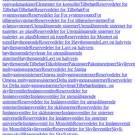
oppvaskmaskiner
Elementer for konsoller
Tilbehør
Reservedeler for
Tilbehør
Tilbehør
Reservedeler for Tilbehør
For
systemvegger
Reservedeler for For systemvegger
For
tilførselssystemer
Reservedeler for For tilførselssystemer
For
avløpssystemer
Utenpåliggende sisterner
Utenpåliggende sisterner for
toaletter, av plast
Reservedeler for Utenpåliggende sisterner for
toaletter, av plast
Montert på topp
Reservedeler for Montert på
topp
Høythengende
Reservedeler for Høythengende
Lavt og halvveis
høythengende
Reservedeler for Lavt og halvveis
høythengende
Spylerør for utenpåliggende
sisterner
Høythengende
Lavt og halvveis
høythengende
Tilbehør
Tilkoblinger
Pakninger
Pakningsringer
Skylleven
innbyggingssisterner
Reservedeler for Sigma
innbyggingssisterner
Omega innbyggingssisterner
Reservedeler for
Omega innbyggingssisterner
Delta innbyggingssisterner
Reservedeler
for Delta innbyggingssisterner
Spylerør
Tilbehør
Innløps- og
skylleventiler
Innløpsventiler
Reservedeler for
Innløpsventiler
Innløpsventiler for utenpåliggende
sisterner
Reservedeler for Innløpsventiler for utenpåliggende
sisterner
Innløpsventiler for skålsisterner
Reservedeler for
Innløpsventiler for skålsisterner
Innløpsventiler for sisterner
universelle
Reservedeler for Innløpsventiler for sisterner
universelle
Innløpsventil for Monolith
Reservedeler for Innløpsventil
for Monolith
Skylleventiler
Reservedeler for Skylleventiler
Skyll-
stopp-skyll
Reservedeler for Skyll-stopp-