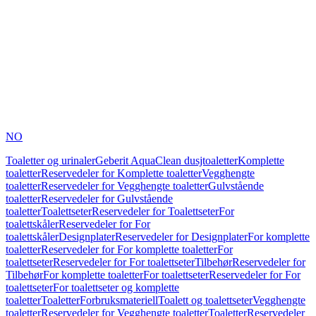
NO
Toaletter og urinaler
Geberit AquaClean dusjtoaletter
Komplette
toaletter
Reservedeler for Komplette toaletter
Vegghengte
toaletter
Reservedeler for Vegghengte toaletter
Gulvstående
toaletter
Reservedeler for Gulvstående
toaletter
Toalettseter
Reservedeler for Toalettseter
For
toalettskåler
Reservedeler for For
toalettskåler
Designplater
Reservedeler for Designplater
For komplette
toaletter
Reservedeler for For komplette toaletter
For
toalettseter
Reservedeler for For toalettseter
Tilbehør
Reservedeler for
Tilbehør
For komplette toaletter
For toalettseter
Reservedeler for For
toalettseter
For toalettseter og komplette
toaletter
Toaletter
Forbruksmateriell
Toalett og toalettseter
Vegghengte
toaletter
Reservedeler for Vegghengte toaletter
Toaletter
Reservedeler