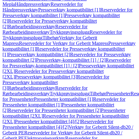
Mepla
Håndpressverktøy
Reservedeler for
Håndpressverktøy
Presseverktøy kompatibilitet [1]
Reservedeler for
Presseverktøy kompatibilitet [1]
Presseverktøy kompatibilitet
[2]
Reservedeler for Presseverktøy kompatibilitet
[2]
Rørbearbeidingsverktøy
Reservedeler for
Rørbearbeidingsverktøy
Trykkprøvingsplugg
Reservedeler for
Trykkprøvingsplugg
Tilbehør
Verktøy for Geberit
Mapress
Reservedeler for Verktøy for Geberit Mapress
Presseverktøy
kompatibilitet [1]
Reservedeler for Presseverktøy kompatibilitet
[1]
Presseverktøy kompatibilitet [2]
Reservedeler for Presseverktøy
kompatibilitet [2]
Pressverktøy-kompatibilitet [1] / [2]
Reservedeler
for Pressverktøy-kompatibilitet [1] / [2]
Presseverktøy kompatibilitet
[2XL]
Reservedeler for Presseverktøy kompatibilitet
[2XL]
Presseverktøy kompatibilitet [3]
Reservedeler for
Presseverktøy kompatibilitet
[3]
Rørbearbeidingsverktøy
Reservedeler for
Rørbearbeidingsverktøy
Trykkprøvingsplugg
Tilbehør
Pressenheter
Res
for Pressenheter
Pressenheter kompatibilitet [1]
Reservedeler for
Pressenheter kompatibilitet [1]
Pressenheter kompatibilitet
[2]
Reservedeler for Pressenheter kompatibilitet [2]
Pressenheter
kompatibilitet [2XL]
Reservedeler for Pressenheter kompatibilitet
[2XL]
Pressenheter kompatibilitet [4]/[2]
Reservedeler for
Pressenheter kompatibilitet [4]/[2]
Verktøy for Geberit Silent-db20 /
Geberit PE
Reservedeler for Verktøy for Geberit Silent-db20 /
Geberit PE
Elektrosveiseverktøy
Reservedeler for