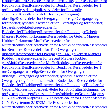
Kobber
Muffer
Reservedeler for Muffer
Reduksjoner
Reservedeler for
Reduksjoner
Bend
Reservedeler for Bend
T-rør
Reservedeler for T-
rør
Innvendig sirkulasjon
Reservedeler for Innvendig
sirkulasjon
Kryss
Reservedeler for Kryss
Overganger
uløselige
Reservedeler for Overganger uløselige
Overganger og
forbindelser, løsbare
Reservedeler for Overganger og forbindelser,
løsbare
Endedeksler
Reservedeler for
Endedeksler
Tilkoblinger
Reservedeler for Tilkoblinger
Geberit
Mapress Kobber, forkrommet
Reservedeler for Geberit Mapress
Kobber, forkrommet
Muffer
Reservedeler for
Muffer
Reduksjoner
Reservedeler for Reduksjoner
Bend
Reservedeler
for Bend
T-rør
Reservedeler for T-rør
Overganger
uløselige
Reservedeler for Overganger uløselige
Geberit Mapress
Kobber, gass
Reservedeler for Geberit Mapress Kobber,
gass
Muffer
Reservedeler for Muffer
Reduksjoner
Reservedeler for
Reduksjoner
Bend
Reservedeler for Bend
T-rør
Reservedeler for T-
rør
Overganger uløselige
Reservedeler for Overganger
uløselige
Overganger og forbindelser, løsbare
Reservedeler for
Overganger og forbindelser, løsbare
Endedeksler
Reservedeler for
Endedeksler
Tilkoblinger
Reservedeler for Tilkoblinger
Tilbehør for
Geberit Mapress Kobber
Beskyttelse for rør og fittings
Klammer for
rør
Systempakninger
Skruesett til flensforbindelser
Geberit Mapress
CuNiFe
Geberit Mapress CuNiFe
Reservedeler for Geberit Mapress
CuNiFe
Systemrør 2.1972
Muffer
Reservedeler for
Muffer
Reduksjoner
Reservedeler for Reduksjoner
Bend
Reservedeler