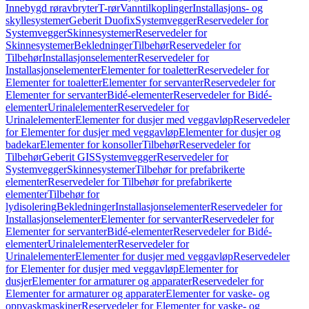
Innebygd røravbryter
T-rør
Vanntilkoplinger
Installasjons- og
skyllesystemer
Geberit Duofix
Systemvegger
Reservedeler for
Systemvegger
Skinnesystemer
Reservedeler for
Skinnesystemer
Bekledninger
Tilbehør
Reservedeler for
Tilbehør
Installasjonselementer
Reservedeler for
Installasjonselementer
Elementer for toaletter
Reservedeler for
Elementer for toaletter
Elementer for servanter
Reservedeler for
Elementer for servanter
Bidé-elementer
Reservedeler for Bidé-
elementer
Urinalelementer
Reservedeler for
Urinalelementer
Elementer for dusjer med veggavløp
Reservedeler
for Elementer for dusjer med veggavløp
Elementer for dusjer og
badekar
Elementer for konsoller
Tilbehør
Reservedeler for
Tilbehør
Geberit GIS
Systemvegger
Reservedeler for
Systemvegger
Skinnesystemer
Tilbehør for prefabrikerte
elementer
Reservedeler for Tilbehør for prefabrikerte
elementer
Tilbehør for
lydisolering
Bekledninger
Installasjonselementer
Reservedeler for
Installasjonselementer
Elementer for servanter
Reservedeler for
Elementer for servanter
Bidé-elementer
Reservedeler for Bidé-
elementer
Urinalelementer
Reservedeler for
Urinalelementer
Elementer for dusjer med veggavløp
Reservedeler
for Elementer for dusjer med veggavløp
Elementer for
dusjer
Elementer for armaturer og apparater
Reservedeler for
Elementer for armaturer og apparater
Elementer for vaske- og
oppvaskmaskiner
Reservedeler for Elementer for vaske- og