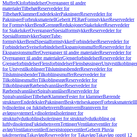
Muffer
Kloforbindelser
Overganger til andre
materialer
Tilbehør
Reservedeler for
Tilbehør
Klammer
Endedeksler
Pakninger
Reservedeler for
Pakninger
Forbruksmateriell
Geberit PE
Rør
Formstykker
Reservedeler
for Formstykker
Bend
Grenrør
Reduksjoner
Stakeluker
Reservedeler
for Stakeluker
Overganger
Spesialformstykker
Reservedeler for
Spesialformstykker
SuperTube-
formstykker
Bend
Spesialformstykker
Forbindelser
Reservedeler for
Forbindelser
Sveiseforbindelser
Ekspansjonsmuffer
Reservedeler for
Ekspansjonsmuffer
Overganger til andre materialer
Reservedeler for
Overganger til andre materialer
Gjengeforbindelser
Reservedeler for
Gjengeforbindelser
Flensforbindelser
Flensbøssinger
Utstyrstilkoblinge
for Utstyrstilkoblinger
Tilslutningsbender
Reservedeler for
Tilslutningsbender
Tilkobliingsmuffer
Reservedeler for
Tilkobliingsmuffer
Tilkoblingsrør
Reservedeler for
Tilkoblingsrør
Rørbendvannlåser
Reservedeler for
Rørbendvannlåser
Spiralvannlåser
Reservedeler for
Spiralvannlåser
Tilbehør
Klammer
Fester for klammer
Bærende
strukturer
Endedeksler
Pakninger
Beskyttelseskapper
Forbruksmateriell
lydisolering og fuktighetsvern
Brannvern
Brannvern for
avløpssystemer
Lydisolering
Isoleringer for
strukturlydutkobling
Isoleringer for strukturlydutkobling og
luftlydisolering
Fuktighetsvern
Tettinger
Ventilatorventiler for
avløp
Ventilatorventiler
Energistoppeventiler
Geberit Pluvia
takdrenering
Takavløp
Reservedeler for Takavløp
Takavløp opptil 12