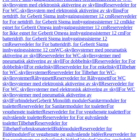
skyllesystem med elektronisk aktivering av skylling
Reservedeler for
For WC-skyllesystem med elektronisk aktivering av skylling
For
nettdrift, for Geberit Sigma innbyggingssisterner 12 cm
Reservedeler
for For nettdrift, for Geberit Sigma innbyggingssisterner 12 cm
Ikke
egnet for Geberit Omega innbyggingssisterner 12 cm
Reservedeler
for Ikke egnet for Geberit Omega innbyggingssisterner 12 cm
For
batteridrift, for Geberit Sigma innbyggingssisterne 12
cm
Reservedeler for For batteridrift, for Geberit Sigma
innbyggingssisterne 12 cm
WC-skyllesystemer med pneumatisk
aktivering av skyll
Reservedeler for WC-skyllesystemer med
pneumatisk aktivering av skyll
For dobbeltskyll
Reservedeler for For
dobbeltskyll
For enkeltskyll
Reservedeler for For enkeltskyll
Tilbehør
for WC-skyllesystemer
Reservedeler for Tilbehør for WC-
skyllesystemer
Råbyggsett
Reservedeler for Råbyggsett
For WC
skyllesystemer med elektronisk aktivering av skyll
Reservedeler for
For WC skyllesystemer med elektronisk aktivering av skyll
For WC
skyllesystemer med pneumatisk aktivering av
skyll
Forbindelser
Geberit Monolith moduler
Sanitærmoduler for
toaletter
Reservedeler for Sanitærmoduler for toaletter
For
vegghengte toaletter
Reservedeler for For vegghengte toaletter
For
gulvstående toaletter
Reservedeler for For gulvstående
toaletter
Tilbehør
Reservedeler for
Tilbehør
Forbruksmateriell
Bidémoduler
Reservedeler for
Bidémoduler
For vegghengte og gulvstående bidéer
Reservedeler for
For vegghengte og gulvstående bidéer
Urinaler
Urinaler, spyledrift,