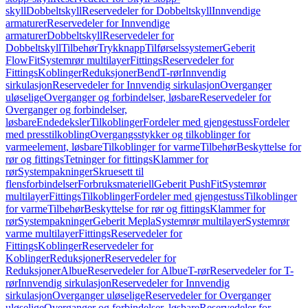
skyll
Dobbeltskyll
Reservedeler for Dobbeltskyll
Innvendige
armaturer
Reservedeler for Innvendige
armaturer
Dobbeltskyll
Reservedeler for
Dobbeltskyll
Tilbehør
Trykknapp
Tilførselssystemer
Geberit
FlowFit
Systemrør multilayer
Fittings
Reservedeler for
Fittings
Koblinger
Reduksjoner
Bend
T-rør
Innvendig
sirkulasjon
Reservedeler for Innvendig sirkulasjon
Overganger
uløselige
Overganger og forbindelser, løsbare
Reservedeler for
Overganger og forbindelser,
løsbare
Endedeksler
Tilkoblinger
Fordeler med gjengestuss
Fordeler
med presstilkobling
Overgangsstykker og tilkoblinger for
varmeelement, løsbare
Tilkoblinger for varme
Tilbehør
Beskyttelse for
rør og fittings
Tetninger for fittings
Klammer for
rør
Systempakninger
Skruesett til
flensforbindelser
Forbruksmateriell
Geberit PushFit
Systemrør
multilayer
Fittings
Tilkoblinger
Fordeler med gjengestuss
Tilkoblinger
for varme
Tilbehør
Beskyttelse for rør og fittings
Klammer for
rør
Systempakninger
Geberit Mepla
Systemrør multilayer
Systemrør
varme multilayer
Fittings
Reservedeler for
Fittings
Koblinger
Reservedeler for
Koblinger
Reduksjoner
Reservedeler for
Reduksjoner
Albue
Reservedeler for Albue
T-rør
Reservedeler for T-
rør
Innvendig sirkulasjon
Reservedeler for Innvendig
sirkulasjon
Overganger uløselige
Reservedeler for Overganger
uløselige
Overganger og forbindelser, løsbare
Reservedeler for