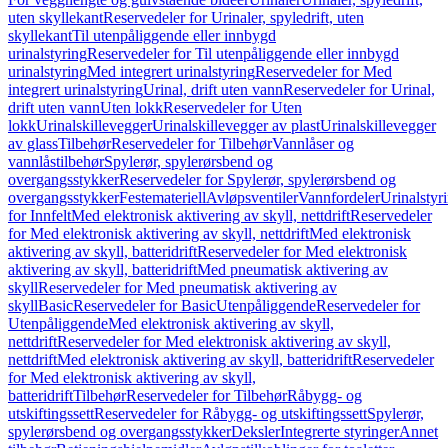
uten skyllekant
Reservedeler for Urinaler, spyledrift, uten
skyllekant
Til utenpåliggende eller innbygd
urinalstyring
Reservedeler for Til utenpåliggende eller innbygd
urinalstyring
Med integrert urinalstyring
Reservedeler for Med
integrert urinalstyring
Urinal, drift uten vann
Reservedeler for Urinal,
drift uten vann
Uten lokk
Reservedeler for Uten
lokk
Urinalskillevegger
Urinalskillevegger av plast
Urinalskillevegger
av glass
Tilbehør
Reservedeler for Tilbehør
Vannlåser og
vannlåstilbehør
Spylerør, spylerørsbend og
overgangsstykker
Reservedeler for Spylerør, spylerørsbend og
overgangsstykker
Festemateriell
Avløpsventiler
Vannfordeler
Urinalstyr
for Innfelt
Med elektronisk aktivering av skyll, nettdrift
Reservedeler
for Med elektronisk aktivering av skyll, nettdrift
Med elektronisk
aktivering av skyll, batteridrift
Reservedeler for Med elektronisk
aktivering av skyll, batteridrift
Med pneumatisk aktivering av
skyll
Reservedeler for Med pneumatisk aktivering av
skyll
Basic
Reservedeler for Basic
Utenpåliggende
Reservedeler for
Utenpåliggende
Med elektronisk aktivering av skyll,
nettdrift
Reservedeler for Med elektronisk aktivering av skyll,
nettdrift
Med elektronisk aktivering av skyll, batteridrift
Reservedeler
for Med elektronisk aktivering av skyll,
batteridrift
Tilbehør
Reservedeler for Tilbehør
Råbygg- og
utskiftingssett
Reservedeler for Råbygg- og utskiftingssett
Spylerør,
spylerørsbend og overgangsstykker
Deksler
Integrerte styringer
Annet