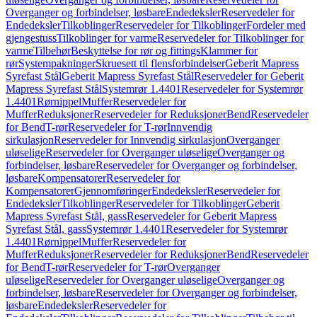
Overganger og forbindelser, løsbare
Endedeksler
Reservedeler for
Endedeksler
Tilkoblinger
Reservedeler for Tilkoblinger
Fordeler med
gjengestuss
Tilkoblinger for varme
Reservedeler for Tilkoblinger for
varme
Tilbehør
Beskyttelse for rør og fittings
Klammer for
rør
Systempakninger
Skruesett til flensforbindelser
Geberit Mapress
Syrefast Stål
Geberit Mapress Syrefast Stål
Reservedeler for Geberit
Mapress Syrefast Stål
Systemrør 1.4401
Reservedeler for Systemrør
1.4401
Rørnippel
Muffer
Reservedeler for
Muffer
Reduksjoner
Reservedeler for Reduksjoner
Bend
Reservedeler
for Bend
T-rør
Reservedeler for T-rør
Innvendig
sirkulasjon
Reservedeler for Innvendig sirkulasjon
Overganger
uløselige
Reservedeler for Overganger uløselige
Overganger og
forbindelser, løsbare
Reservedeler for Overganger og forbindelser,
løsbare
Kompensatorer
Reservedeler for
Kompensatorer
Gjennomføringer
Endedeksler
Reservedeler for
Endedeksler
Tilkoblinger
Reservedeler for Tilkoblinger
Geberit
Mapress Syrefast Stål, gass
Reservedeler for Geberit Mapress
Syrefast Stål, gass
Systemrør 1.4401
Reservedeler for Systemrør
1.4401
Rørnippel
Muffer
Reservedeler for
Muffer
Reduksjoner
Reservedeler for Reduksjoner
Bend
Reservedeler
for Bend
T-rør
Reservedeler for T-rør
Overganger
uløselige
Reservedeler for Overganger uløselige
Overganger og
forbindelser, løsbare
Reservedeler for Overganger og forbindelser,
løsbare
Endedeksler
Reservedeler for