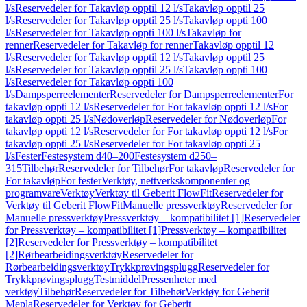
l/s
Reservedeler for Takavløp opptil 12 l/s
Takavløp opptil 25
l/s
Reservedeler for Takavløp opptil 25 l/s
Takavløp oppti 100
l/s
Reservedeler for Takavløp oppti 100 l/s
Takavløp for
renner
Reservedeler for Takavløp for renner
Takavløp opptil 12
l/s
Reservedeler for Takavløp opptil 12 l/s
Takavløp opptil 25
l/s
Reservedeler for Takavløp opptil 25 l/s
Takavløp oppti 100
l/s
Reservedeler for Takavløp oppti 100
l/s
Dampsperreelementer
Reservedeler for Dampsperreelementer
For
takavløp oppti 12 l/s
Reservedeler for For takavløp oppti 12 l/s
For
takavløp oppti 25 l/s
Nødoverløp
Reservedeler for Nødoverløp
For
takavløp oppti 12 l/s
Reservedeler for For takavløp oppti 12 l/s
For
takavløp oppti 25 l/s
Reservedeler for For takavløp oppti 25
l/s
Fester
Festesystem d40–200
Festesystem d250–
315
Tilbehør
Reservedeler for Tilbehør
For takavløp
Reservedeler for
For takavløp
For fester
Verktøy, nettverkskomponenter og
programvare
Verktøy
Verktøy til Geberit FlowFit
Reservedeler for
Verktøy til Geberit FlowFit
Manuelle pressverktøy
Reservedeler for
Manuelle pressverktøy
Pressverktøy – kompatibilitet [1]
Reservedeler
for Pressverktøy – kompatibilitet [1]
Pressverktøy – kompatibilitet
[2]
Reservedeler for Pressverktøy – kompatibilitet
[2]
Rørbearbeidingsverktøy
Reservedeler for
Rørbearbeidingsverktøy
Trykkprøvingsplugg
Reservedeler for
Trykkprøvingsplugg
Testmiddel
Pressenheter med
verktøy
Tilbehør
Reservedeler for Tilbehør
Verktøy for Geberit
Mepla
Reservedeler for Verktøy for Geberit