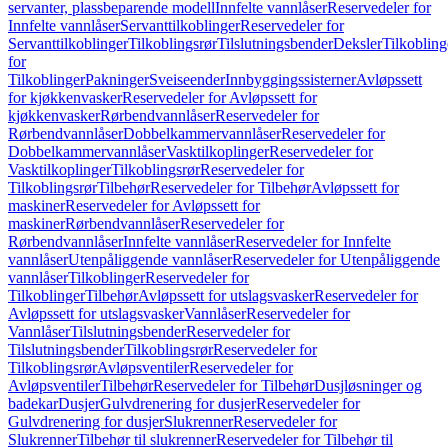
servanter, plassbeparende modell
Innfelte vannlåser
Reservedeler for
Innfelte vannlåser
Servanttilkoblinger
Reservedeler for
Servanttilkoblinger
Tilkoblingsrør
Tilslutningsbender
Deksler
Tilkobling
for
Tilkoblinger
Pakninger
Sveiseender
Innbyggingssisterner
Avløpssett
for kjøkkenvasker
Reservedeler for Avløpssett for
kjøkkenvasker
Rørbendvannlåser
Reservedeler for
Rørbendvannlåser
Dobbelkammervannlåser
Reservedeler for
Dobbelkammervannlåser
Vasktilkoplinger
Reservedeler for
Vasktilkoplinger
Tilkoblingsrør
Reservedeler for
Tilkoblingsrør
Tilbehør
Reservedeler for Tilbehør
Avløpssett for
maskiner
Reservedeler for Avløpssett for
maskiner
Rørbendvannlåser
Reservedeler for
Rørbendvannlåser
Innfelte vannlåser
Reservedeler for Innfelte
vannlåser
Utenpåliggende vannlåser
Reservedeler for Utenpåliggende
vannlåser
Tilkoblinger
Reservedeler for
Tilkoblinger
Tilbehør
Avløpssett for utslagsvasker
Reservedeler for
Avløpssett for utslagsvasker
Vannlåser
Reservedeler for
Vannlåser
Tilslutningsbender
Reservedeler for
Tilslutningsbender
Tilkoblingsrør
Reservedeler for
Tilkoblingsrør
Avløpsventiler
Reservedeler for
Avløpsventiler
Tilbehør
Reservedeler for Tilbehør
Dusjløsninger og
badekar
Dusjer
Gulvdrenering for dusjer
Reservedeler for
Gulvdrenering for dusjer
Slukrenner
Reservedeler for
Slukrenner
Tilbehør til slukrenner
Reservedeler for Tilbehør til