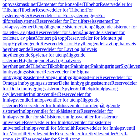
oppvaskmaskiner
Elementer for konsoller
Tilbehør
Reservedeler for
Tilbehør
Tilbehør
Reservedeler for Tilbehør
For
systemvegger
Reservedeler for For systemvegger
For
tilførselssystemer
Reservedeler for For tilførselssystemer
For
avløpssystemer
Utenpåliggende sisterner
Utenpåliggende sisterner for
toaletter, av plast
Reservedeler for Utenpåliggende sisterner for
toaletter, av plast
Montert på topp
Reservedeler for Montert på
topp
Høythengende
Reservedeler for Høythengende
Lavt og halvveis
høythengende
Reservedeler for Lavt og halvveis
høythengende
Spylerør for utenpåliggende
sisterner
Høythengende
Lavt og halvveis
høythengende
Tilbehør
Tilkoblinger
Pakninger
Pakningsringer
Skylleven
innbyggingssisterner
Reservedeler for Sigma
innbyggingssisterner
Omega innbyggingssisterner
Reservedeler for
Omega innbyggingssisterner
Delta innbyggingssisterner
Reservedeler
for Delta innbyggingssisterner
Spylerør
Tilbehør
Innløps- og
skylleventiler
Innløpsventiler
Reservedeler for
Innløpsventiler
Innløpsventiler for utenpåliggende
sisterner
Reservedeler for Innløpsventiler for utenpåliggende
sisterner
Innløpsventiler for skålsisterner
Reservedeler for
Innløpsventiler for skålsisterner
Innløpsventiler for sisterner
universelle
Reservedeler for Innløpsventiler for sisterner
universelle
Innløpsventil for Monolith
Reservedeler for Innløpsventil
for Monolith
Skylleventiler
Reservedeler for Skylleventiler
Skyll-
stopp-skyll
Reservedeler for Skyll-stopp-