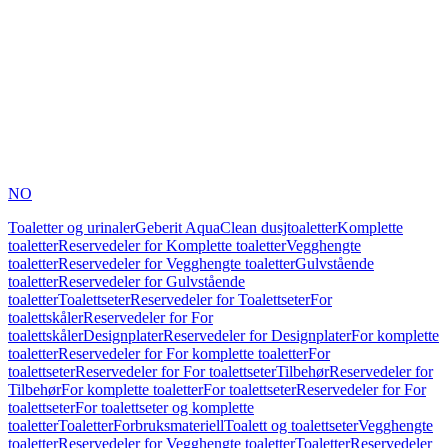
NO
Toaletter og urinaler
Geberit AquaClean dusjtoaletter
Komplette
toaletter
Reservedeler for Komplette toaletter
Vegghengte
toaletter
Reservedeler for Vegghengte toaletter
Gulvstående
toaletter
Reservedeler for Gulvstående
toaletter
Toalettseter
Reservedeler for Toalettseter
For
toalettskåler
Reservedeler for For
toalettskåler
Designplater
Reservedeler for Designplater
For komplette
toaletter
Reservedeler for For komplette toaletter
For
toalettseter
Reservedeler for For toalettseter
Tilbehør
Reservedeler for
Tilbehør
For komplette toaletter
For toalettseter
Reservedeler for For
toalettseter
For toalettseter og komplette
toaletter
Toaletter
Forbruksmateriell
Toalett og toalettseter
Vegghengte
toaletter
Reservedeler for Vegghengte toaletter
Toaletter
Reservedeler