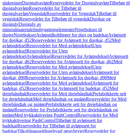
slukrenner
Dusjgulvavløp
Reservedeler for Dusjgulvavløp
Tilbehør til
dusjgulvavløp
Reservedeler for Tilbehør til
dusjgulvavløp
Veggsluk
Reservedeler for Veggsluk
Tilbehør til
veggsluk
Reservedeler for Tilbehør til veggsluk
Dusjkar og
dusjgulv
Dusjgulv av
mineralmateriale
Innbyggingselementer
Nisjebokser til
dusjer
Nisjebokser
Avløpstilkoblinger for dusj og badekar
Avløpsett
for dusjkar, d52
Reservedeler for Avløpsett for dusjkar, d52
Med
avløpsdeksel
Reservedeler for Med avløpsdeksel
Uten
avløpsdeksel
Reservedeler for Uten
avløpsdeksel
Avløpsdeksel
Reservedeler for Avløpsdeksel
Avløpssett
for dusjkar, d62
Reservedeler for Avløpssett for dusjkar, d62
Med
avløpsdeksel
Reservedeler for Med avløpsdeksel
Uten
avløpsdeksel
Reservedeler for Uten avløpsdeksel
Avløpssett for
dusjkar, d90
Reservedeler for Avløpssett for dusjkar, d90
Med
avløpsdeksel
Reservedeler for Med avløpsdeksel
Avløpssett for
badekar, d52
Reservedeler for Avløpssett for badekar, d52
Med
dreiehåndtak
Reservedeler for Med dreiehåndtak
Prefabrikkerte sett
for dreiehåndtak
Med dreiehåndtak og innløp
Reservedeler for Med
dreiehåndtak og innløp
Prefabrikkerte sett for dreiehåndtak og
innløp
Reservedeler for Prefabrikkerte sett for dreiehåndtak og
innløp
Med trykkaktivering PushControl
Reservedeler for Med
trykkaktivering PushControl
Tilbehør til avløpssett for
badekar
Reservedeler for Tilbehør til avløpssett for
badekar
Tilkoblingssett
Innebygd røravbryter
Reservedeler for