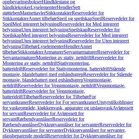
oppbevaringsbokser
Håndklestang og
håndklekroker
Lyselementer
Hendler
Sett
støtteben
Magnettavler
Stikkontakter
Reservedeler for
Stikkontakter
Annet tilbehør
Speil og speilskap
Speil
Reservedeler for
Speil
Med integrert belysning
Reservedeler for Med integrert
belysning
Uten integrert belysning
Speilskap
Reservedeler for
Speilskap
Med integrert belysning
Reservedeler for Med integrert
belysning
Uten integrert belysning
Reservedeler for Uten integrert
belysning
Tilbehør
Lyselementer
Hendler
Annet
tilbehør
Stikkontakter
Armaturer
Servantarmaturer
Reservedeler for
Servantarmaturer
Montering av stativ, nettdrift
Reservedeler for
Montering av stativ, nettdrift
Stativmontering,
batteridrift
Reservedeler for Stativmontering, batteridrift
Stående
montasje, blandebatteri med enhåndsgrep
Reservedeler for Stående
montasje, blandebatteri med enhåndsgrep
Veggmontasje,
nettdrift
Reservedeler for Veggmontasje, nettdrift
Veggmontasje,
batteridrift
Reservedeler for Veggmontasje,
batteridrift
Tilbehør
Reservedeler for Tilbehør
For
servantkraner
Reservedeler for For servantkraner
Utstyrstilkoblinger
for vaskeområde, kjøkkenvask, apparater og utslagsvask
Avløpssett
for servant
Reservedeler for Avløpssett for
servant
Rørbendvannlåser
Reservedeler for
Rørbendvannlåser
Dykkrørvannlåser for servanter
Reservedeler for
Dykkrørvannlåser for servanter
Dykkrørvannlåser for servanter,
plassbeparende modell
Reservedeler for Dykkrørvannlåser for