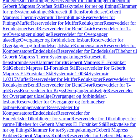
Endedeksler
Tilkoblinger
Reservedeler for Tilkoblinger
Tilbehør til
Geberit Mapress Syrefast Stål
Beskyttelse for rør og fittings
Klammer
for rør
Systempakninger
Skruesett til flensforbindelser
Geberit
Mapress Therm
Systemrør Therm
Fittings
Reservedeler for
Fittings
Muffer
Reservedeler for Muffer
Reduksjoner
Reservedeler for
Reduksjoner
Bend
Reservedeler for Bend
T-rør
Reservedeler for T-
rør
Overganger uløselige
Reservedeler for Overganger
uløselige
Overganger og forbindelser, løsbare
Reservedeler for
Overganger og forbindelser, løsbare
Kompensatorer
Reservedeler for
Kompensatorer
Endedeksler
Reservedeler for Endedeksler
Tilbehør til
Geberit Mapress Therm
Systempakninger
Skruesett til
flensforbindelser
Klammer for rør
Geberit Mapress El-Forsinket
Stål
Geberit Mapress El-Forsinket Stål
Reservedeler for Geberit
Mapress El-Forsinket Stål
Systemrør 1.0034
Systemrør
1.0215
Muffer
Reservedeler for Muffer
Reduksjoner
Reservedeler for
Reduksjoner
Bend
Reservedeler for Bend
T-rør
Reservedeler for T-
rør
Kryss
Reservedeler for Kryss
Overganger uløselige
Reservedeler
for Overganger uløselige
Overganger og forbindelser,
løsbare
Reservedeler for Overganger og forbindelser,
løsbare
Kompensatorer
Reservedeler for
Kompensatorer
Endedeksler
Reservedeler for
Endedeksler
Tilkoblinger for varme
Reservedeler for Tilkoblinger for
varme
Tilbehør for Geberit Mapress El-Forsinket Stål
Beskyttelse for
rør og fittings
Klammer for rør
Systempakninger
Geberit Mapress
Kobber
Geberit Mapress Kobber
Reservedeler for Geberit Mapress