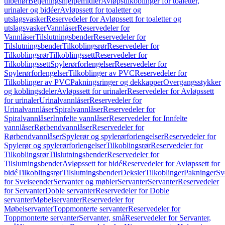
tilbehør
Betjeningshjelpemidler
Avløpstilkoblinger for toaletter,
urinaler og bidéer
Avløpssett for toaletter og
utslagsvasker
Reservedeler for Avløpssett for toaletter og
utslagsvasker
Vannlåser
Reservedeler for
Vannlåser
Tilslutningsbender
Reservedeler for
Tilslutningsbender
Tilkoblingsrør
Reservedeler for
Tilkoblingsrør
Tilkoblingssett
Reservedeler for
Tilkoblingssett
Spylerørforlengelser
Reservedeler for
Spylerørforlengelser
Tilkoblinger av PVC
Reservedeler for
Tilkoblinger av PVC
Pakningsringer og dekkapper
Overgangsstykker
og koblingsdeler
Avløpssett for urinaler
Reservedeler for Avløpssett
for urinaler
Urinalvannlåser
Reservedeler for
Urinalvannlåser
Spiralvannlåser
Reservedeler for
Spiralvannlåser
Innfelte vannlåser
Reservedeler for Innfelte
vannlåser
Rørbendvannlåser
Reservedeler for
Rørbendvannlåser
Spylerør og spylerørforlengelser
Reservedeler for
Spylerør og spylerørforlengelser
Tilkoblingsrør
Reservedeler for
Tilkoblingsrør
Tilslutningsbender
Reservedeler for
Tilslutningsbender
Avløpssett for bidé
Reservedeler for Avløpssett for
bidé
Tilkoblingsrør
Tilslutningsbender
Deksler
Tilkoblinger
Pakninger
Sv
for Sveiseender
Servanter og møbler
Servanter
Servanter
Reservedeler
for Servanter
Doble servanter
Reservedeler for Doble
servanter
Møbelservanter
Reservedeler for
Møbelservanter
Toppmonterte servanter
Reservedeler for
Toppmonterte servanter
Servanter, små
Reservedeler for Servanter,