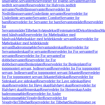
små
Hjørne-servanter
Reservedeler for Hjørne-servanter
Halvveis
nedfelt servanter
Reservedeler for Halvveis nedfelt
servanter
Nedfellingsservanter
Reservedeler for
Nedfellingsservanter
Underlimte servanter
Reservedeler for
Underlimte servanter
Servanter Comfort
Servanter for
barn
Reservedeler for Servanter for barn
Servantområder
Reservedeler
for
Servantområder
Tilbehør
Avløpsdeksel
Festemateriell
Dekorblending
Mø
med håndvask
Reservedeler for Møbelpakker med
håndvask
Møbelpakker med heldekkende servant
Reservedeler for
Møbelpakker med heldekkende
servant
Baderomsmøbler
Servantunderskap
Reservedeler for
Servantunderskap
For servanter
Reservedeler for For servanter
For
servanter
Reservedeler for For servanter
For
dobbelservanter
Reservedeler for For
dobbelservanter
Benkeplater
Reservedeler for Benkeplater
For
toppmontert servant, bolleservant
Reservedeler for For toppmontert
servant, bolleservant
For toppmontert servant firkantet
Reservedeler
for For toppmontert servant firkantet
Sideskap
Reservedeler for
Sideskap
Lave sideskap
Reservedeler for Lave sideskap
Høye
skap
Reservedeler for Høye skap
Halvhøyt skap
Reservedeler for
Halvhøyt skap
Hengeskap
Reservedeler for Hengeskap
Andre
baderomsmøbler
Reservedeler for Andre
baderomsmøbler
Vegghyller
Reservedeler for
Vegghyller
Tilbehør
Reservedeler for Tilbehør
Skuffeinnsatser og