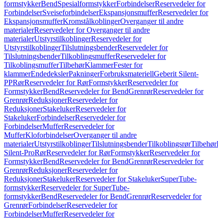
formstykker
Bend
Spesialformstykker
Forbindelser
Reservedeler for
Forbindelser
Sveiseforbindelser
Ekspansjonsmuffer
Reservedeler for
Ekspansjonsmuffer
Kromstålkoblinger
Overganger til andre
materialer
Reservedeler for Overganger til andre
materialer
Utstyrstilkoblinger
Reservedeler for
Utstyrstilkoblinger
Tilslutningsbender
Reservedeler for
Tilslutningsbender
Tilkoblingsmuffer
Reservedeler for
Tilkoblingsmuffer
Tilbehør
Klammer
Fester for
klammer
Endedeksler
Pakninger
Forbruksmateriell
Geberit Silent-
PP
Rør
Reservedeler for Rør
Formstykker
Reservedeler for
Formstykker
Bend
Reservedeler for Bend
Grenrør
Reservedeler for
Grenrør
Reduksjoner
Reservedeler for
Reduksjoner
Stakeluker
Reservedeler for
Stakeluker
Forbindelser
Reservedeler for
Forbindelser
Muffer
Reservedeler for
Muffer
Kloforbindelser
Overganger til andre
materialer
Utstyrstilkoblinger
Tilslutningsbender
Tilkoblingsrør
Tilbehør
Silent-Pro
Rør
Reservedeler for Rør
Formstykker
Reservedeler for
Formstykker
Bend
Reservedeler for Bend
Grenrør
Reservedeler for
Grenrør
Reduksjoner
Reservedeler for
Reduksjoner
Stakeluker
Reservedeler for Stakeluker
SuperTube-
formstykker
Reservedeler for SuperTube-
formstykker
Bend
Reservedeler for Bend
Grenrør
Reservedeler for
Grenrør
Forbindelser
Reservedeler for
Forbindelser
Muffer
Reservedeler for