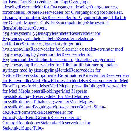
for Bend
T-rør
Reservedeler for T-rør
Overganger
uløselige
Reservedeler for Overganger uløselige
Overganger og
forbindelser, løsbare
Reservedeler for Overganger og forbindelser,
løsbare
Gjennomføringer
Reservedeler for Gjennomføringer
Tilbehør
for Geberit Mapress CuNiFe
Systempakninger
Skruesett til
flensforbindelser
Geberit
hygienesystem
Hygienespylerenheter
Reservedeler for
Hygienespylerenheter
Tilbehør
Sensorer
Deksler og
dekkplater
Sisterner og toalett-styringer med
hygienespyling
Reservedeler for Sisterner og toalett-styringer med
hygienespyling
Hygienemoduler
Reservedeler for
Hygienemoduler
Tilbehør til sisterner og toalett-styringer med
hygienespyling
Reservedeler for Tilbehør til sisterner og toalett-
styringer med hygienespyling
Nettdel
Reservedeler for
Nettdel
Nettverkskomponenter
Rørarmaturer
Kuleventiler
Reservedeler
for Kuleventiler
Med FlowFit pressforbindelser
Reservedeler for Med
FlowFit pressforbindelser
Med Mepla presstilkoblinger
Reservedeler
for Med Mepla presstilkoblinger
Med Mapress
presstilkoblinger
Reservedeler for Med Mapress
presstilkoblinger
Tilbakeslagsventiler
Med Mapress
presstilkoblinger
Bygningsavløpssystemer
Geberit Silent-
db20
Rør
Formstykker
Reservedeler for
Formstykker
Bend
Grenrør
Reservedeler for
Grenrør
Reduksjoner
Stakeluker
Reservedeler for
Stakeluker
SuperTube-