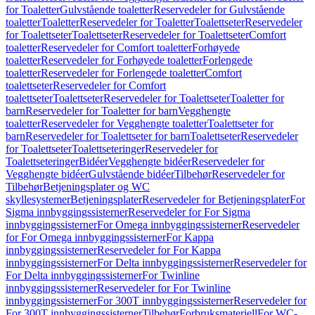
for Toaletter
Gulvstående toaletter
Reservedeler for Gulvstående
toaletter
Toaletter
Reservedeler for Toaletter
Toalettseter
Reservedeler
for Toalettseter
Toalettseter
Reservedeler for Toalettseter
Comfort
toaletter
Reservedeler for Comfort toaletter
Forhøyede
toaletter
Reservedeler for Forhøyede toaletter
Forlengede
toaletter
Reservedeler for Forlengede toaletter
Comfort
toalettseter
Reservedeler for Comfort
toalettseter
Toalettseter
Reservedeler for Toalettseter
Toaletter for
barn
Reservedeler for Toaletter for barn
Vegghengte
toaletter
Reservedeler for Vegghengte toaletter
Toalettseter for
barn
Reservedeler for Toalettseter for barn
Toalettseter
Reservedeler
for Toalettseter
Toalettseteringer
Reservedeler for
Toalettseteringer
Bidéer
Vegghengte bidéer
Reservedeler for
Vegghengte bidéer
Gulvstående bidéer
Tilbehør
Reservedeler for
Tilbehør
Betjeningsplater og WC
skyllesystemer
Betjeningsplater
Reservedeler for Betjeningsplater
For
Sigma innbyggingssisterner
Reservedeler for For Sigma
innbyggingssisterner
For Omega innbyggingssisterner
Reservedeler
for For Omega innbyggingssisterner
For Kappa
innbyggingssisterner
Reservedeler for For Kappa
innbyggingssisterner
For Delta innbyggingssisterner
Reservedeler for
For Delta innbyggingssisterner
For Twinline
innbyggingssisterner
Reservedeler for For Twinline
innbyggingssisterner
For 300T innbyggingssisterner
Reservedeler for
For 300T innbyggingssisterner
Tilbehør
Forbruksmateriell
For WC-