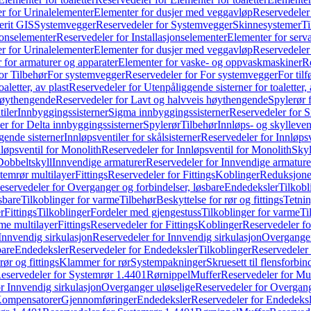
r for Urinalelementer
Elementer for dusjer med veggavløp
Reservedeler
rit GIS
Systemvegger
Reservedeler for Systemvegger
Skinnesystemer
Ti
jonselementer
Reservedeler for Installasjonselementer
Elementer for serv
r for Urinalelementer
Elementer for dusjer med veggavløp
Reservedeler
 for armaturer og apparater
Elementer for vaske- og oppvaskmaskiner
R
or Tilbehør
For systemvegger
Reservedeler for For systemvegger
For til
aletter, av plast
Reservedeler for Utenpåliggende sisterner for toaletter, 
høythengende
Reservedeler for Lavt og halvveis høythengende
Spylerør 
tiler
Innbyggingssisterner
Sigma innbyggingssisterner
Reservedeler for 
er for Delta innbyggingssisterner
Spylerør
Tilbehør
Innløps- og skylleven
gende sisterner
Innløpsventiler for skålsisterner
Reservedeler for Innløpsve
løpsventil for Monolith
Reservedeler for Innløpsventil for Monolith
Skyl
Dobbeltskyll
Innvendige armaturer
Reservedeler for Innvendige armature
temrør multilayer
Fittings
Reservedeler for Fittings
Koblinger
Reduksjone
eservedeler for Overganger og forbindelser, løsbare
Endedeksler
Tilkobl
sbare
Tilkoblinger for varme
Tilbehør
Beskyttelse for rør og fittings
Tetnin
r
Fittings
Tilkoblinger
Fordeler med gjengestuss
Tilkoblinger for varme
Ti
me multilayer
Fittings
Reservedeler for Fittings
Koblinger
Reservedeler f
Innvendig sirkulasjon
Reservedeler for Innvendig sirkulasjon
Overganger
bare
Endedeksler
Reservedeler for Endedeksler
Tilkoblinger
Reservedeler 
rør og fittings
Klammer for rør
Systempakninger
Skruesett til flensforbin
eservedeler for Systemrør 1.4401
Rørnippel
Muffer
Reservedeler for Mu
r Innvendig sirkulasjon
Overganger uløselige
Reservedeler for Overgang
Kompensatorer
Gjennomføringer
Endedeksler
Reservedeler for Endedeksl