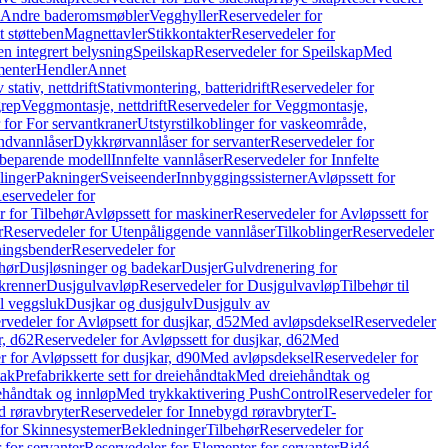
r Andre baderomsmøbler
Vegghyller
Reservedeler for
t støtteben
Magnettavler
Stikkontakter
Reservedeler for
n integrert belysning
Speilskap
Reservedeler for Speilskap
Med
menter
Hendler
Annet
tativ, nettdrift
Stativmontering, batteridrift
Reservedeler for
grep
Veggmontasje, nettdrift
Reservedeler for Veggmontasje,
 for For servantkraner
Utstyrstilkoblinger for vaskeområde,
ndvannlåser
Dykkrørvannlåser for servanter
Reservedeler for
ssbeparende modell
Innfelte vannlåser
Reservedeler for Innfelte
linger
Pakninger
Sveiseender
Innbyggingssisterner
Avløpssett for
eservedeler for
r for Tilbehør
Avløpssett for maskiner
Reservedeler for Avløpssett for
r
Reservedeler for Utenpåliggende vannlåser
Tilkoblinger
Reservedeler
tningsbender
Reservedeler for
hør
Dusjløsninger og badekar
Dusjer
Gulvdrenering for
ukrenner
Dusjgulvavløp
Reservedeler for Dusjgulvavløp
Tilbehør til
il veggsluk
Dusjkar og dusjgulv
Dusjgulv av
rvedeler for Avløpsett for dusjkar, d52
Med avløpsdeksel
Reservedeler
r, d62
Reservedeler for Avløpssett for dusjkar, d62
Med
 for Avløpssett for dusjkar, d90
Med avløpsdeksel
Reservedeler for
tak
Prefabrikkerte sett for dreiehåndtak
Med dreiehåndtak og
iehåndtak og innløp
Med trykkaktivering PushControl
Reservedeler for
 røravbryter
Reservedeler for Innebygd røravbryter
T-
 for Skinnesystemer
Bekledninger
Tilbehør
Reservedeler for
 for servanter
Reservedeler for Elementer for servanter
Bidé-