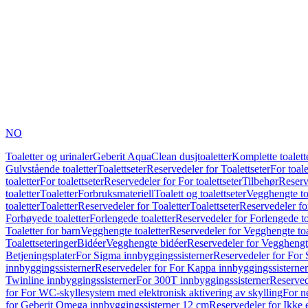
NO
Toaletter og urinaler
Geberit AquaClean dusjtoaletter
Komplette toalett
Gulvstående toaletter
Toalettseter
Reservedeler for Toalettseter
For toale
toaletter
For toalettseter
Reservedeler for For toalettseter
Tilbehør
Reserv
toaletter
Toaletter
Forbruksmateriell
Toalett og toalettseter
Vegghengte to
toaletter
Toaletter
Reservedeler for Toaletter
Toalettseter
Reservedeler for
Forhøyede toaletter
Forlengede toaletter
Reservedeler for Forlengede to
Toaletter for barn
Vegghengte toaletter
Reservedeler for Vegghengte toa
Toalettseteringer
Bidéer
Vegghengte bidéer
Reservedeler for Vegghengt
Betjeningsplater
For Sigma innbyggingssisterner
Reservedeler for For 
innbyggingssisterner
Reservedeler for For Kappa innbyggingssisterner
Twinline innbyggingssisterner
For 300T innbyggingssisterner
Reserved
for For WC-skyllesystem med elektronisk aktivering av skylling
For n
for Geberit Omega innbyggingssisterner 12 cm
Reservedeler for Ikke