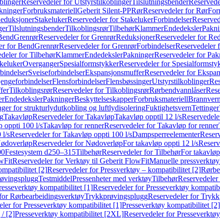
blinger
Reservedeler for Utstyrstilkoblinger
Tilslutningsbender
Reservedel
kninger
Forbruksmateriell
Geberit Silent-PP
Rør
Reservedeler for Rør
For
Reduksjoner
Stakeluker
Reservedeler for Stakeluker
Forbindelser
Reserved
ger
Tilslutningsbender
Tilkoblingsrør
Tilbehør
Klammer
Endedeksler
Pakni
 Bend
Grenrør
Reservedeler for Grenrør
Reduksjoner
Reservedeler for Re
er for Bend
Grenrør
Reservedeler for Grenrør
Forbindelser
Reservedeler f
deler for Tilbehør
Klammer
Endedeksler
Pakninger
Reservedeler for Pak
akeluker
Overganger
Spesialformstykker
Reservedeler for Spesialformsty
bindelser
Sveiseforbindelser
Ekspansjonsmuffer
Reservedeler for Ekspa
jengeforbindelser
Flensforbindelser
Flensbøssinger
Utstyrstilkoblinger
Res
fer
Tilkoblingsrør
Reservedeler for Tilkoblingsrør
Rørbendvannlåser
Rese
er
Endedeksler
Pakninger
Beskyttelseskapper
Forbruksmateriell
Brannvern,
nger for strukturlydutkobling og luftlydisolering
Fuktighetsvern
Tettinger
ng
Takavløp
Reservedeler for Takavløp
Takavløp opptil 12 l/s
Reservedeler
 oppti 100 l/s
Takavløp for renner
Reservedeler for Takavløp for renner
 l/s
Reservedeler for Takavløp oppti 100 l/s
Dampsperreelementer
Reserv
ødoverløp
Reservedeler for Nødoverløp
For takavløp oppti 12 l/s
Reserve
00
Festesystem d250–315
Tilbehør
Reservedeler for Tilbehør
For takavløp
wFit
Reservedeler for Verktøy til Geberit FlowFit
Manuelle pressverktøy
mpatibilitet [2]
Reservedeler for Pressverktøy – kompatibilitet [2]
Rørbe
røvingsplugg
Testmiddel
Pressenheter med verktøy
Tilbehør
Reservedeler 
resseverktøy kompatibilitet [1]
Reservedeler for Presseverktøy kompatibil
for Rørbearbeidingsverktøy
Trykkprøvingsplugg
Reservedeler for Tryk
ler for Presseverktøy kompatibilitet [1]
Presseverktøy kompatibilitet [2]
/ [2]
Presseverktøy kompatibilitet [2XL]
Reservedeler for Presseverktøy