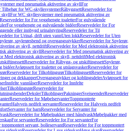
ystemer med pneumatisk aktivering av skyll
For
r Tilbehør for WC-skyllesystemer
Råbyggsett
Reservedeler for
 skyll
For WC skyllesystemer med pneumatisk aktivering av
Reservedeler for For vegghengte toaletter
For gulvstående
uler
For vegghengte og gulvstående bidéer
Reservedeler for For
iggende eller innbygd urinalstyring
Reservedeler for Til
edeler for Urinal, drift uten vann
Uten lokk
Reservedeler for Uten
pylerør, spylerørsbend og overgangsstykker
Reservedeler for Spylerør,
ivering av skyll, nettdrift
Reservedeler for Med elektronisk aktivering
sk aktivering av skyll
Reservedeler for Med pneumatisk aktivering av
r Med elektronisk aktivering av skyll, nettdrift
Med elektronisk
tskiftingssett
Reservedeler for Råbygg- og utskiftingssett
Spylerør,
og bidéer
Avløpssett for toaletter og utslagsvasker
Reservedeler for
srør
Reservedeler for Tilkoblingsrør
Tilkoblingssett
Reservedeler for
ringer og dekkapper
Overgangsstykker og koblingsdeler
Avløpssett for
ser
Innfelte vannlåser
Reservedeler for Innfelte
lser
Tilkoblingsrør
Reservedeler for
slutningsbender
Deksler
Tilkoblinger
Pakninger
Sveiseender
Reservedeler
anter
Reservedeler for Møbelservanter
Toppmonterte
vanter
Halvveis nedfelt servanter
Reservedeler for Halvveis nedfelt
fort
Servanter for barn
Reservedeler for Servanter for
dvask
Reservedeler for Møbelpakker med håndvask
Møbelpakker med
erskap
For servanter
Reservedeler for For servanter
For
 toppmontert servant, bolleservant
Reservedeler for For toppmontert
ve sideskap
Reservedeler for Lave sideskap
Høye skap
Reservedeler