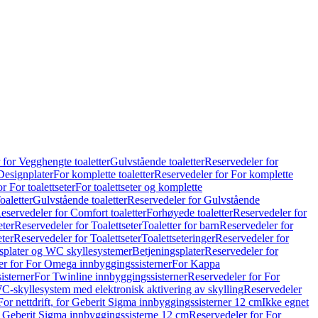
 for Vegghengte toaletter
Gulvstående toaletter
Reservedeler for
Designplater
For komplette toaletter
Reservedeler for For komplette
r For toalettseter
For toalettseter og komplette
oaletter
Gulvstående toaletter
Reservedeler for Gulvstående
eservedeler for Comfort toaletter
Forhøyede toaletter
Reservedeler for
eter
Reservedeler for Toalettseter
Toaletter for barn
Reservedeler for
eter
Reservedeler for Toalettseter
Toalettseteringer
Reservedeler for
splater og WC skyllesystemer
Betjeningsplater
Reservedeler for
er for For Omega innbyggingssisterner
For Kappa
isterner
For Twinline innbyggingssisterner
Reservedeler for For
C-skyllesystem med elektronisk aktivering av skylling
Reservedeler
For nettdrift, for Geberit Sigma innbyggingssisterner 12 cm
Ikke egnet
for Geberit Sigma innbyggingssisterne 12 cm
Reservedeler for For