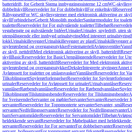
batteridrift, for Geberit Sigma innbyggingssisterne 12 cm
WC-skyllesys
dobbeltskyll
Reservedeler for For dobbeltskyll
For enkeltskyll
Reservede
Råbyggsett
For WC skyllesystemer med elektronisk aktivering av skyl
skyll
Forbindelser
Geberit Monolith moduler
Sanitærmoduler for toalett
toaletter
Reservedeler for For gulvstående toaletter
Tilbehør
Reservedele
vegghengte og gulvstående bidéer
Urinaler
Urinaler, spyledrift, uten s
utenpåliggende eller innbygd urinalstyring
Med integrert urinalstyring
lokk
Urinalskillevegger
Urinalskillevegger av plast
Urinalskillevegger a
spylerørsbend og overgangsstykker
Festemateriell
Avløpsventiler
Vannf
av skyll, nettdrift
Med elektronisk aktivering av skyll, batteridrift
Reserv
skyll
Basic
Reservedeler for Basic
Utenpåliggende
Reservedeler for Ut
aktivering av skyll, batteridrift
Reservedeler for Med elektronisk aktiveri
spylerørsbend og overgangsstykker
Deksler
Integrerte styringer
Annet t
Avløpssett for toaletter og utslagsvasker
Vannlåser
Reservedeler for Va
Tilkoblingssett
Spylerørforlengelser
Reservedeler for Spylerørforlengel
urinaler
Reservedeler for Avløpssett for urinaler
Urinalvannlåser
Reserv
vannlåser
Rørbendvannlåser
Reservedeler for Rørbendvannlåser
Spyler
Tilkoblingsrør
Tilslutningsbender
Reservedeler for Tilslutningsbender
A
for Sveiseender
Servanter og møbler
Servanter
Servanter
Reservedeler f
servanter
Reservedeler for Toppmonterte servanter
Servanter, små
Reser
servanter
Nedfellingsservanter
Reservedeler for Nedfellingsservanter
Un
barn
Servantområder
Reservedeler for Servantområder
Tilbehør
Avløpsd
heldekkende servant
Reservedeler for Møbelpakker med heldekkende 
servanter
Reservedeler for For servanter
For dobbelservanter
Reservedel
servant, bolleservant
For toppmontert servant firkantet
Reservedeler for