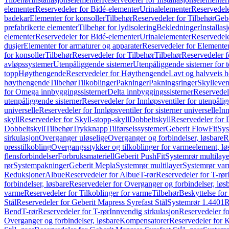
elementer
Reservedeler for Bidé-elementer
Urinalelementer
Reservedele
badekar
Elementer for konsoller
Tilbehør
Reservedeler for Tilbehør
Gebe
prefabrikerte elementer
Tilbehør for lydisolering
Bekledninger
Installas
elementer
Reservedeler for Bidé-elementer
Urinalelementer
Reservedele
dusjer
Elementer for armaturer og apparater
Reservedeler for Elementer
for konsoller
Tilbehør
Reservedeler for Tilbehør
Tilbehør
Reservedeler f
avløpssystemer
Utenpåliggende sisterner
Utenpåliggende sisterner for to
topp
Høythengende
Reservedeler for Høythengende
Lavt og halvveis 
høythengende
Tilbehør
Tilkoblinger
Pakninger
Pakningsringer
Skylleven
for Omega innbyggingssisterner
Delta innbyggingssisterner
Reservedel
utenpåliggende sisterner
Reservedeler for Innløpsventiler for utenpålig
universelle
Reservedeler for Innløpsventiler for sisterner universelle
Inn
skyll
Reservedeler for Skyll-stopp-skyll
Dobbeltskyll
Reservedeler for 
Dobbeltskyll
Tilbehør
Trykknapp
Tilførselssystemer
Geberit FlowFit
Sys
sirkulasjon
Overganger uløselige
Overganger og forbindelser, løsbare
R
presstilkobling
Overgangsstykker og tilkoblinger for varmeelement, lø
flensforbindelser
Forbruksmateriell
Geberit PushFit
Systemrør multilaye
rør
Systempakninger
Geberit Mepla
Systemrør multilayer
Systemrør var
Reduksjoner
Albue
Reservedeler for Albue
T-rør
Reservedeler for T-rør
forbindelser, løsbare
Reservedeler for Overganger og forbindelser, løs
varme
Reservedeler for Tilkoblinger for varme
Tilbehør
Beskyttelse for 
Stål
Reservedeler for Geberit Mapress Syrefast Stål
Systemrør 1.4401
R
Bend
T-rør
Reservedeler for T-rør
Innvendig sirkulasjon
Reservedeler fo
Overganger og forbindelser, løsbare
Kompensatorer
Reservedeler for 