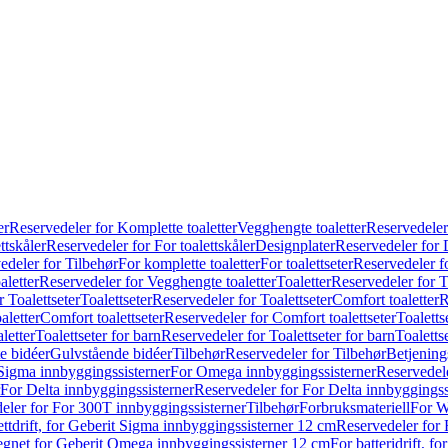
er
Reservedeler for Komplette toaletter
Vegghengte toaletter
Reservedeler
ttskåler
Reservedeler for For toalettskåler
Designplater
Reservedeler for 
edeler for Tilbehør
For komplette toaletter
For toalettseter
Reservedeler fo
aletter
Reservedeler for Vegghengte toaletter
Toaletter
Reservedeler for T
 Toalettseter
Toalettseter
Reservedeler for Toalettseter
Comfort toaletter
R
aletter
Comfort toalettseter
Reservedeler for Comfort toalettseter
Toaletts
letter
Toalettseter for barn
Reservedeler for Toalettseter for barn
Toaletts
e bidéer
Gulvstående bidéer
Tilbehør
Reservedeler for Tilbehør
Betjening
Sigma innbyggingssisterner
For Omega innbyggingssisterner
Reservedel
For Delta innbyggingssisterner
Reservedeler for For Delta innbyggingss
eler for For 300T innbyggingssisterner
Tilbehør
Forbruksmateriell
For W
ettdrift, for Geberit Sigma innbyggingssisterner 12 cm
Reservedeler for 
 egnet for Geberit Omega innbyggingssisterner 12 cm
For batteridrift, 