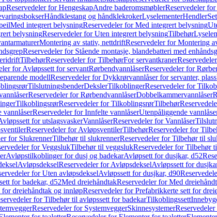
ap
Reservedeler for Hengeskap
Andre baderomsmøbler
Reservedeler fo
evaringsbokser
Håndklestang og håndklekroker
Lyselementer
Hendler
Set
peil
Med integrert belysning
Reservedeler for Med integrert belysning
Ute
rert belysning
Reservedeler for Uten integrert belysning
Tilbehør
Lysele
vantarmaturer
Montering av stativ, nettdrift
Reservedeler for Montering av s
åndsgrep
Reservedeler for Stående montasje, blandebatteri med enhånds
ridrift
Tilbehør
Reservedeler for Tilbehør
For servantkraner
Reservedeler
ler for Avløpssett for servant
Rørbendvannlåser
Reservedeler for Rørbe
beparende modell
Reservedeler for Dykkrørvannlåser for servanter, pla
blingsrør
Tilslutningsbender
Deksler
Tilkoblinger
Reservedeler for Tilkob
vannlåser
Reservedeler for Rørbendvannlåser
Dobbelkammervannlåser
R
linger
Tilkoblingsrør
Reservedeler for Tilkoblingsrør
Tilbehør
Reservedele
e vannlåser
Reservedeler for Innfelte vannlåser
Utenpåliggende vannlåse
Avløpssett for utslagsvasker
Vannlåser
Reservedeler for Vannlåser
Tilslu
sventiler
Reservedeler for Avløpsventiler
Tilbehør
Reservedeler for Tilbe
er for Slukrenner
Tilbehør til slukrenner
Reservedeler for Tilbehør til sl
ervedeler for Veggsluk
Tilbehør til veggsluk
Reservedeler for Tilbehør t
er
Avløpstilkoblinger for dusj og badekar
Avløpsett for dusjkar, d52
Rese
deksel
Avløpsdeksel
Reservedeler for Avløpsdeksel
Avløpssett for dusjka
ervedeler for Uten avløpsdeksel
Avløpssett for dusjkar, d90
Reservedeler
ett for badekar, d52
Med dreiehåndtak
Reservedeler for Med dreiehånd
t for dreiehåndtak og innløp
Reservedeler for Prefabrikkerte sett for dre
servedeler for Tilbehør til avløpssett for badekar
Tilkoblingssett
Innebygd
temvegger
Reservedeler for Systemvegger
Skinnesystemer
Reservedeler
Elementer for toaletter
Reservedeler for Elementer for toaletter
Elementer