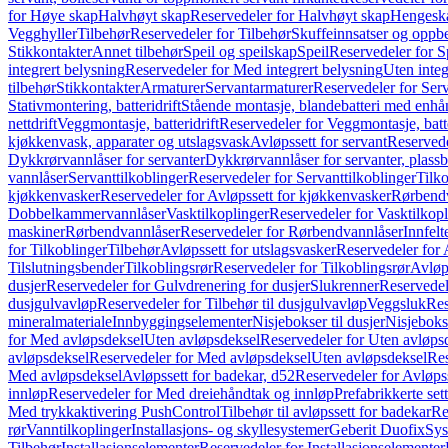
for Høye skap
Halvhøyt skap
Reservedeler for Halvhøyt skap
Hengesk
Vegghyller
Tilbehør
Reservedeler for Tilbehør
Skuffeinnsatser og oppb
Stikkontakter
Annet tilbehør
Speil og speilskap
Speil
Reservedeler for S
integrert belysning
Reservedeler for Med integrert belysning
Uten integ
tilbehør
Stikkontakter
Armaturer
Servantarmaturer
Reservedeler for Ser
Stativmontering, batteridrift
Stående montasje, blandebatteri med enh
nettdrift
Veggmontasje, batteridrift
Reservedeler for Veggmontasje, batte
kjøkkenvask, apparater og utslagsvask
Avløpssett for servant
Reservede
Dykkrørvannlåser for servanter
Dykkrørvannlåser for servanter, plass
vannlåser
Servanttilkoblinger
Reservedeler for Servanttilkoblinger
Tilko
kjøkkenvasker
Reservedeler for Avløpssett for kjøkkenvasker
Rørbend
Dobbelkammervannlåser
Vasktilkoplinger
Reservedeler for Vasktilkop
maskiner
Rørbendvannlåser
Reservedeler for Rørbendvannlåser
Innfelt
for Tilkoblinger
Tilbehør
Avløpssett for utslagsvasker
Reservedeler for 
Tilslutningsbender
Tilkoblingsrør
Reservedeler for Tilkoblingsrør
Avløp
dusjer
Reservedeler for Gulvdrenering for dusjer
Slukrenner
Reservedel
dusjgulvavløp
Reservedeler for Tilbehør til dusjgulvavløp
Veggsluk
Res
mineralmateriale
Innbyggingselementer
Nisjebokser til dusjer
Nisjeboks
for Med avløpsdeksel
Uten avløpsdeksel
Reservedeler for Uten avløps
avløpsdeksel
Reservedeler for Med avløpsdeksel
Uten avløpsdeksel
Res
Med avløpsdeksel
Avløpssett for badekar, d52
Reservedeler for Avløpss
innløp
Reservedeler for Med dreiehåndtak og innløp
Prefabrikkerte set
Med trykkaktivering PushControl
Tilbehør til avløpssett for badekar
Re
rør
Vanntilkoplinger
Installasjons- og skyllesystemer
Geberit Duofix
Sys
Tilbehør
Installasjonselementer
Reservedeler for Installasjonselementer