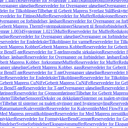
ør 1.4401
Reservedeler for Systemrør 1.4401
Rørnippel
Muffer
Reservede
verganger uløselige
Reservedeler for Overganger uløselige
Overganger o
eler for Tilkoblinger
Tilbehør til Geberit Mapress Syrefast Stål
Beskyttel
rvedeler for Fittings
Muffer
Reservedeler for Muffer
Reduksjoner
Reserv
verganger og forbindelser, løsbare
Reservedeler for Overganger og forb
 Geberit Mapress Therm
Systempakninger
Skruesett til flensforbindelser
K
emrør 1.0034
Systemrør 1.0215
Muffer
Reservedeler for Muffer
Reduksjo
selige
Reservedeler for Overganger uløselige
Overganger og forbindelser
servedeler for Endedeksler
Tilkoblinger for varme
Reservedeler for Tilk
berit Mapress Kobber
Geberit Mapress Kobber
Reservedeler for Geberi
for Bend
T-rør
Reservedeler for T-rør
Innvendig sirkulasjon
Reservedeler f
elser, løsbare
Reservedeler for Overganger og forbindelser, løsbare
Ende
eberit Mapress Kobber, forkrommet
Muffer
Reservedeler for Muffer
Redu
anger uløselige
Geberit Mapress Kobber, gass
Reservedeler for Geberit
for Bend
T-rør
Reservedeler for T-rør
Overganger uløselige
Reservedeler f
ler
Reservedeler for Endedeksler
Tilkoblinger
Reservedeler for Tilkoblin
Geberit Mapress CuNiFe
Geberit Mapress CuNiFe
Reservedeler for Ge
for Bend
T-rør
Reservedeler for T-rør
Overganger uløselige
Reservedeler f
øringer
Reservedeler for Gjennomføringer
Tilbehør for Geberit Mapre
nheter
Tilbehør
Sensorer
Deksler og dekkplater
Sisterner og toalett-styri
er
Tilbehør til sisterner og toalett-styringer med hygienespyling
Reservedel
Rørarmaturer
Kuleventiler
Reservedeler for Kuleventiler
Med FlowFit pr
Med Mapress presstilkoblinger
Reservedeler for Med Mapress presstilko
stykker
Reservedeler for Formstykker
Bend
Grenrør
Reservedeler for Gr
bindelser
Sveiseforbindelser
Ekspansjonsmuffer
Reservedeler for Ekspa