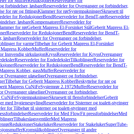
ler for Muffer
Reduksjoner
Reservedeler for
g forbindelser, løsbare
Reservedeler for Overganger og forbindelser,
se for rør og fittings
Klammer for rør
Systempakninger
Skruesett til
edeler for Reduksjoner
Bend
Reservedeler for Bend
T-rør
Reservedeler
indelser, løsbare
Kompensatorer
Reservedeler for
lammer for rør
Geberit Mapress El-Forsinket Stål
Geberit Mapress El-
ner
Reservedeler for Reduksjoner
Bend
Reservedeler for Bend
T-
, løsbare
Reservedeler for Overganger og forbindelser,
oblinger for varme
Tilbehør for Geberit Mapress El-Forsinket
t Mapress Kobber
Muffer
Reservedeler for
or Innvendig sirkulasjon
Kryss
Reservedeler for Kryss
Overganger
deksler
Reservedeler for Endedeksler
Tilkoblinger
Reservedeler for
ksjoner
Reservedeler for Reduksjoner
Bend
Reservedeler for Bend
T-
 Mapress Kobber, gass
Muffer
Reservedeler for
or Overganger uløselige
Overganger og forbindelser,
ger
Tilbehør for Geberit Mapress Kobber
Beskyttelse for rør og
berit Mapress CuNiFe
Systemrør 2.1972
Muffer
Reservedeler for
or Overganger uløselige
Overganger og forbindelser,
ss CuNiFe
Systempakninger
Skruesett til flensforbindelser
Geberit
nger med hygienespyling
Reservedeler for Sisterner og toalett-styringer
er for Tilbehør til sisterner og toalett-styringer med
essforbindelser
Reservedeler for Med FlowFit pressforbindelser
Med
blinger
Tilbakeslagsventiler
Med Mapress
enrør
Reduksjoner
Stakeluker
Reservedeler for Stakeluker
SuperTube-
nsjonsmuffer
Kromstålkoblinger
Overganger til andre