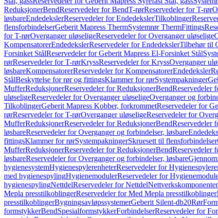
Stål, gass
Reservedeler for Geberit Mapress Syrefast Stål, gass
Systemr
Reduksjoner
Bend
Reservedeler for Bend
T-rør
Reservedeler for T-rør
O
løsbare
Endedeksler
Reservedeler for Endedeksler
Tilkoblinger
Reserved
flensforbindelser
Geberit Mapress Therm
Systemrør Therm
Fittings
Rese
for T-rør
Overganger uløselige
Reservedeler for Overganger uløselige
O
Kompensatorer
Endedeksler
Reservedeler for Endedeksler
Tilbehør til
Forsinket Stål
Reservedeler for Geberit Mapress El-Forsinket Stål
Syst
rør
Reservedeler for T-rør
Kryss
Reservedeler for Kryss
Overganger ulø
løsbare
Kompensatorer
Reservedeler for Kompensatorer
Endedeksler
Re
Stål
Beskyttelse for rør og fittings
Klammer for rør
Systempakninger
Ge
Muffer
Reduksjoner
Reservedeler for Reduksjoner
Bend
Reservedeler 
uløselige
Reservedeler for Overganger uløselige
Overganger og forbind
Tilkoblinger
Geberit Mapress Kobber, forkrommet
Reservedeler for G
rør
Reservedeler for T-rør
Overganger uløselige
Reservedeler for Overg
Muffer
Reduksjoner
Reservedeler for Reduksjoner
Bend
Reservedeler 
løsbare
Reservedeler for Overganger og forbindelser, løsbare
Endedeks
fittings
Klammer for rør
Systempakninger
Skruesett til flensforbindelser
Muffer
Reduksjoner
Reservedeler for Reduksjoner
Bend
Reservedeler 
løsbare
Reservedeler for Overganger og forbindelser, løsbare
Gjennomf
hygienesystem
Hygienespylerenheter
Reservedeler for Hygienespylere
med hygienespyling
Hygienemoduler
Reservedeler for Hygienemodul
hygienespyling
Nettdel
Reservedeler for Nettdel
Nettverkskomponenter
Mepla presstilkoblinger
Reservedeler for Med Mepla presstilkoblinger
presstilkoblinger
Bygningsavløpssystemer
Geberit Silent-db20
Rør
Form
formstykker
Bend
Spesialformstykker
Forbindelser
Reservedeler for For