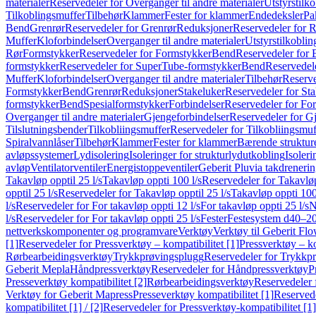
materialer
Reservedeler for Overganger til andre materialer
Utstyrstilko
Tilkoblingsmuffer
Tilbehør
Klammer
Fester for klammer
Endedeksler
Pa
Bend
Grenrør
Reservedeler for Grenrør
Reduksjoner
Reservedeler for 
Muffer
Kloforbindelser
Overganger til andre materialer
Utstyrstilkoblin
Rør
Formstykker
Reservedeler for Formstykker
Bend
Reservedeler for
formstykker
Reservedeler for SuperTube-formstykker
Bend
Reservedel
Muffer
Kloforbindelser
Overganger til andre materialer
Tilbehør
Reserve
Formstykker
Bend
Grenrør
Reduksjoner
Stakeluker
Reservedeler for St
formstykker
Bend
Spesialformstykker
Forbindelser
Reservedeler for For
Overganger til andre materialer
Gjengeforbindelser
Reservedeler for G
Tilslutningsbender
Tilkobliingsmuffer
Reservedeler for Tilkobliingsmuf
Spiralvannlåser
Tilbehør
Klammer
Fester for klammer
Bærende struktur
avløpssystemer
Lydisolering
Isoleringer for strukturlydutkobling
Isoleri
avløp
Ventilatorventiler
Energistoppeventiler
Geberit Pluvia takdreneri
Takavløp opptil 25 l/s
Takavløp oppti 100 l/s
Reservedeler for Takavløp
opptil 25 l/s
Reservedeler for Takavløp opptil 25 l/s
Takavløp oppti 100
l/s
Reservedeler for For takavløp oppti 12 l/s
For takavløp oppti 25 l/s
N
l/s
Reservedeler for For takavløp oppti 25 l/s
Fester
Festesystem d40–2
nettverkskomponenter og programvare
Verktøy
Verktøy til Geberit Flo
[1]
Reservedeler for Pressverktøy – kompatibilitet [1]
Pressverktøy – ko
Rørbearbeidingsverktøy
Trykkprøvingsplugg
Reservedeler for Trykkp
Geberit Mepla
Håndpressverktøy
Reservedeler for Håndpressverktøy
P
Presseverktøy kompatibilitet [2]
Rørbearbeidingsverktøy
Reservedeler 
Verktøy for Geberit Mapress
Presseverktøy kompatibilitet [1]
Reservede
kompatibilitet [1] / [2]
Reservedeler for Pressverktøy-kompatibilitet [1] 