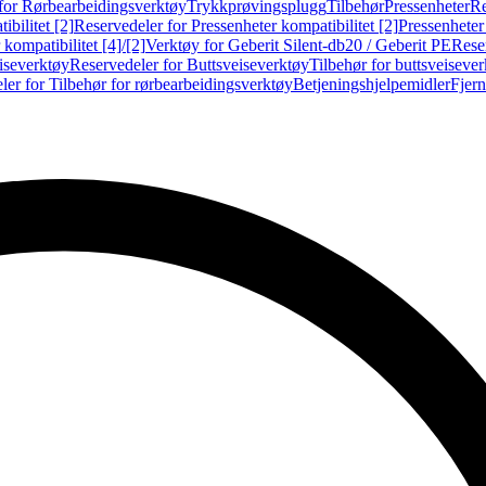
for Rørbearbeidingsverktøy
Trykkprøvingsplugg
Tilbehør
Pressenheter
Re
ibilitet [2]
Reservedeler for Pressenheter kompatibilitet [2]
Pressenheter
kompatibilitet [4]/[2]
Verktøy for Geberit Silent-db20 / Geberit PE
Reser
iseverktøy
Reservedeler for Buttsveiseverktøy
Tilbehør for buttsveiseve
ler for Tilbehør for rørbearbeidingsverktøy
Betjeningshjelpemidler
Fjern