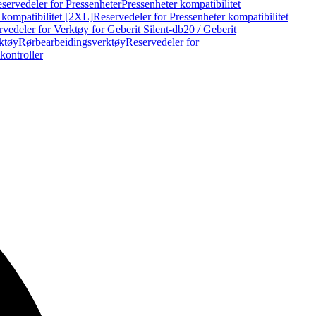
servedeler for Pressenheter
Pressenheter kompatibilitet
 kompatibilitet [2XL]
Reservedeler for Pressenheter kompatibilitet
vedeler for Verktøy for Geberit Silent-db20 / Geberit
rktøy
Rørbearbeidingsverktøy
Reservedeler for
kontroller