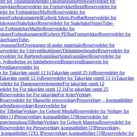
er for Tilslutningsbender
Tilkoblingsmuffer
Reservedeler for
mstykker
Reservedeler for Formstykker
Bend
Reservedeler for
eler for Forbindelser
Muffer
Reservedeler for
nger
Forbruksmateriell
Geberit Silent-Pro
Rør
Reservedeler for
duksjoner
Stakeluker
Reservedeler for Stakeluker
SuperTube-
or Forbindelser
Muffer
Reservedeler for
ninger
Forbruksmateriell
Geberit PE
Rør
Formstykker
Reservedeler for
kker
SuperTube-
nsjonsmuffer
Overganger til andre materialer
Reservedeler for
ervedeler for Utstyrstilkoblinger
Tilslutningsbender
Reservedeler for
rvedeler for Rørbendvannlåser
Spiralvannlåser
Reservedeler for
 lydisolering og fuktighetsvern
Brannvern
Brannvern for
Ventilatorventiler for
 for Takavløp opptil 12 l/s
Takavløp opptil 25 l/s
Reservedeler for
Takavløp opptil 12 l/s
Reservedeler for Takavløp opptil 12 l/s
Takavløp
edeler for Dampsperreelementer
For takavløp oppti 12
deler for For takavløp oppti 12 l/s
For takavløp oppti 25
Reservedeler for For takavløp
For fester
Verktøy,
Reservedeler for Manuelle pressverktøy
Pressverktøy – kompatibilitet
arbeidingsverktøy
Reservedeler for
for Tilbehør
Verktøy for Geberit Mepla
Reservedeler for Verktøy for
itet [1]
Presseverktøy kompatibilitet [2]
Reservedeler for
kprøvingsplugg
Tilbehør
Verktøy for Geberit Mapress
Reservedeler for
Reservedeler for Presseverktøy kompatibilitet [2]
Pressverktøy-
 kompatibilitet [2XL]
Presseverktøy kompatibilitet [3]
Reservedeler for