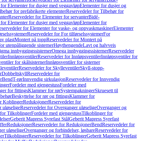
 for Elementer for dusjer med veggavløp
Elementer for dusjer og
lbehør for prefabrikerte elementer
Reservedeler for Tilbehør for
anter
Reservedeler for Elementer for servanter
Bidé-
 for Elementer for dusjer med veggavløp
Elementer for
eservedeler for Elementer for vaske- og oppvaskmaskiner
Elementer
førselssystemer
Reservedeler for For tilførselssystemer
For
av plast
Montert på topp
Reservedeler for Montert på
for utenpåliggende sisterner
Høythengende
Lavt og halvveis
Sigma innbyggingssisterner
Omega innbyggingssisterner
Reservedeler
tiler
Innløpsventiler
Reservedeler for Innløpsventiler
Innløpsventiler for
ntiler for skålsisterner
Innløpsventiler for sisterner
leventiler
Reservedeler for Skylleventiler
Skyll-stopp-
r
Dobbeltskyll
Reservedeler for
r
Bend
T-rør
Innvendig sirkulasjon
Reservedeler for Innvendig
inger
Fordeler med gjengestuss
Fordeler med
ger for fittings
Klammer for rør
Systempakninger
Skruesett til
lbehør
Beskyttelse for rør og fittings
Klammer for
or Koblinger
Reduksjoner
Reservedeler for
 uløselige
Reservedeler for Overganger uløselige
Overganger og
for Tilkoblinger
Fordeler med gjengestuss
Tilkoblinger for
delser
Geberit Mapress Syrefast Stål
Geberit Mapress Syrefast
ffer
Reduksjoner
Reservedeler for Reduksjoner
Bend
Reservedeler for
er uløselige
Overganger og forbindelser, løsbare
Reservedeler for
er
Tilkoblinger
Reservedeler for Tilkoblinger
Geberit Mapress Syrefast