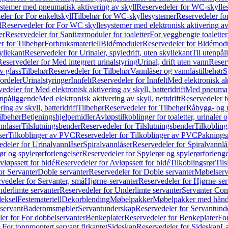
temer med pneumatisk aktivering av skyll
Reservedeler for WC-skylles
ler for For enkeltskyll
Tilbehør for WC-skyllesystemer
Reservedeler fo
l
Reservedeler for For WC skyllesystemer med elektronisk aktivering av
er
Reservedeler for Sanitærmoduler for toaletter
For vegghengte toaletter
r for Tilbehør
Forbruksmateriell
Bidémoduler
Reservedeler for Bidémod
kyllekant
Reservedeler for Urinaler, spyledrift, uten skyllekant
Til utenpål
Reservedeler for Med integrert urinalstyring
Urinal, drift uten vann
Reserv
v glass
Tilbehør
Reservedeler for Tilbehør
Vannlåser og vannlåstilbehør
S
ordeler
Urinalstyringer
Innfelt
Reservedeler for Innfelt
Med elektronisk akt
edeler for Med elektronisk aktivering av skyll, batteridrift
Med pneumati
enpåliggende
Med elektronisk aktivering av skyll, nettdrift
Reservedeler fo
ng av skyll, batteridrift
Tilbehør
Reservedeler for Tilbehør
Råbygg- og u
ilbehør
Betjeningshjelpemidler
Avløpstilkoblinger for toaletter, urinaler 
nnlåser
Tilslutningsbender
Reservedeler for Tilslutningsbender
Tilkobling
ser
Tilkoblinger av PVC
Reservedeler for Tilkoblinger av PVC
Paknings
edeler for Urinalvannlåser
Spiralvannlåser
Reservedeler for Spiralvannlå
ør og spylerørforlengelser
Reservedeler for Spylerør og spylerørforlenge
vløpssett for bidé
Reservedeler for Avløpssett for bidé
Tilkoblingsrør
Til
or Servanter
Doble servanter
Reservedeler for Doble servanter
Møbelserv
vedeler for Servanter, små
Hjørne-servanter
Reservedeler for Hjørne-ser
derlimte servanter
Reservedeler for Underlimte servanter
Servanter Com
eksel
Festemateriell
Dekorblending
Møbelpakker
Møbelpakker med hån
servant
Baderomsmøbler
Servantunderskap
Reservedeler for Servantund
er for For dobbelservanter
Benkeplater
Reservedeler for Benkeplater
For
 For toppmontert servant firkantet
Sideskap
Reservedeler for Sideskap
La