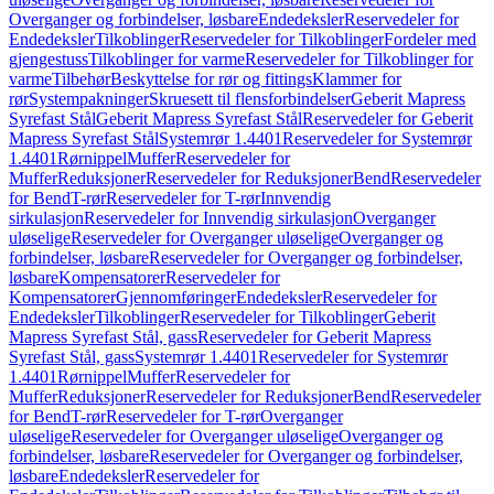
Overganger og forbindelser, løsbare
Endedeksler
Reservedeler for
Endedeksler
Tilkoblinger
Reservedeler for Tilkoblinger
Fordeler med
gjengestuss
Tilkoblinger for varme
Reservedeler for Tilkoblinger for
varme
Tilbehør
Beskyttelse for rør og fittings
Klammer for
rør
Systempakninger
Skruesett til flensforbindelser
Geberit Mapress
Syrefast Stål
Geberit Mapress Syrefast Stål
Reservedeler for Geberit
Mapress Syrefast Stål
Systemrør 1.4401
Reservedeler for Systemrør
1.4401
Rørnippel
Muffer
Reservedeler for
Muffer
Reduksjoner
Reservedeler for Reduksjoner
Bend
Reservedeler
for Bend
T-rør
Reservedeler for T-rør
Innvendig
sirkulasjon
Reservedeler for Innvendig sirkulasjon
Overganger
uløselige
Reservedeler for Overganger uløselige
Overganger og
forbindelser, løsbare
Reservedeler for Overganger og forbindelser,
løsbare
Kompensatorer
Reservedeler for
Kompensatorer
Gjennomføringer
Endedeksler
Reservedeler for
Endedeksler
Tilkoblinger
Reservedeler for Tilkoblinger
Geberit
Mapress Syrefast Stål, gass
Reservedeler for Geberit Mapress
Syrefast Stål, gass
Systemrør 1.4401
Reservedeler for Systemrør
1.4401
Rørnippel
Muffer
Reservedeler for
Muffer
Reduksjoner
Reservedeler for Reduksjoner
Bend
Reservedeler
for Bend
T-rør
Reservedeler for T-rør
Overganger
uløselige
Reservedeler for Overganger uløselige
Overganger og
forbindelser, løsbare
Reservedeler for Overganger og forbindelser,
løsbare
Endedeksler
Reservedeler for