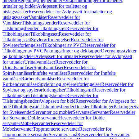
tilbehør
Betjeningshjelpemidler
Avløpstilkoblinger for toaletter,
urinaler og bidéer
Avløpssett for toaletter og
utslagsvasker
Reservedeler for Avløpssett for toaletter og
utslagsvasker
Vannlåser
Reservedeler for
Vannlåser
Tilslutningsbender
Reservedeler for
Tilslutningsbender
Tilkoblingsrør
Reservedeler for
Tilkoblingsrør
Tilkoblingssett
Reservedeler for
Tilkoblingssett
Spylerørforlengelser
Reservedeler for
Spylerørforlengelser
Tilkoblinger av PVC
Reservedeler for
Tilkoblinger av PVC
Pakningsringer og dekkapper
Overgangsstykker
og koblingsdeler
Avløpssett for urinaler
Reservedeler for Avløpssett
for urinaler
Urinalvannlåser
Reservedeler for
Urinalvannlåser
Spiralvannlåser
Reservedeler for
Spiralvannlåser
Innfelte vannlåser
Reservedeler for Innfelte
vannlåser
Rørbendvannlåser
Reservedeler for
Rørbendvannlåser
Spylerør og spylerørforlengelser
Reservedeler for
Spylerør og spylerørforlengelser
Tilkoblingsrør
Reservedeler for
Tilkoblingsrør
Tilslutningsbender
Reservedeler for
Tilslutningsbender
Avløpssett for bidé
Reservedeler for Avløpssett for
bidé
Tilkoblingsrør
Tilslutningsbender
Deksler
Tilkoblinger
Pakninger
Sv
for Sveiseender
Servanter og møbler
Servanter
Servanter
Reservedeler
for Servanter
Doble servanter
Reservedeler for Doble
servanter
Møbelservanter
Reservedeler for
Møbelservanter
Toppmonterte servanter
Reservedeler for
Toppmonterte servanter
Servanter, små
Reservedeler for Servanter,