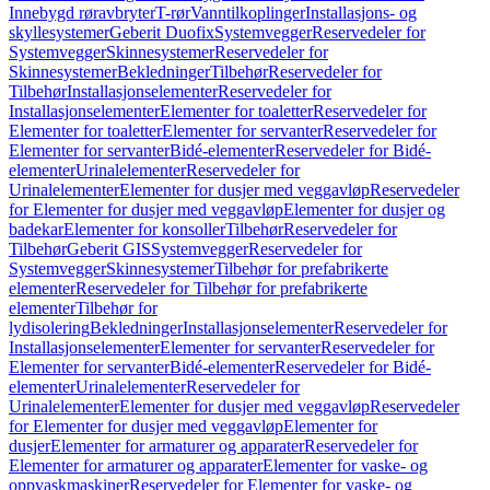
Innebygd røravbryter
T-rør
Vanntilkoplinger
Installasjons- og
skyllesystemer
Geberit Duofix
Systemvegger
Reservedeler for
Systemvegger
Skinnesystemer
Reservedeler for
Skinnesystemer
Bekledninger
Tilbehør
Reservedeler for
Tilbehør
Installasjonselementer
Reservedeler for
Installasjonselementer
Elementer for toaletter
Reservedeler for
Elementer for toaletter
Elementer for servanter
Reservedeler for
Elementer for servanter
Bidé-elementer
Reservedeler for Bidé-
elementer
Urinalelementer
Reservedeler for
Urinalelementer
Elementer for dusjer med veggavløp
Reservedeler
for Elementer for dusjer med veggavløp
Elementer for dusjer og
badekar
Elementer for konsoller
Tilbehør
Reservedeler for
Tilbehør
Geberit GIS
Systemvegger
Reservedeler for
Systemvegger
Skinnesystemer
Tilbehør for prefabrikerte
elementer
Reservedeler for Tilbehør for prefabrikerte
elementer
Tilbehør for
lydisolering
Bekledninger
Installasjonselementer
Reservedeler for
Installasjonselementer
Elementer for servanter
Reservedeler for
Elementer for servanter
Bidé-elementer
Reservedeler for Bidé-
elementer
Urinalelementer
Reservedeler for
Urinalelementer
Elementer for dusjer med veggavløp
Reservedeler
for Elementer for dusjer med veggavløp
Elementer for
dusjer
Elementer for armaturer og apparater
Reservedeler for
Elementer for armaturer og apparater
Elementer for vaske- og
oppvaskmaskiner
Reservedeler for Elementer for vaske- og