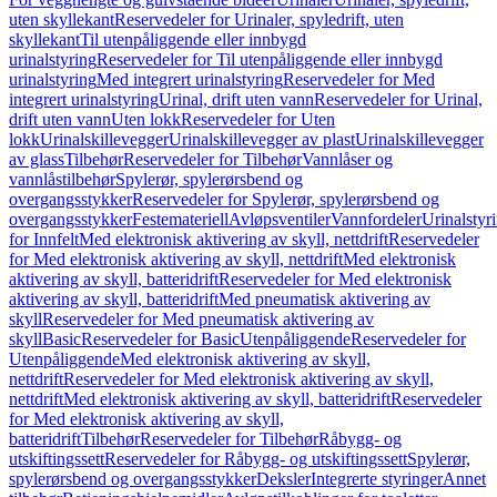
uten skyllekant
Reservedeler for Urinaler, spyledrift, uten
skyllekant
Til utenpåliggende eller innbygd
urinalstyring
Reservedeler for Til utenpåliggende eller innbygd
urinalstyring
Med integrert urinalstyring
Reservedeler for Med
integrert urinalstyring
Urinal, drift uten vann
Reservedeler for Urinal,
drift uten vann
Uten lokk
Reservedeler for Uten
lokk
Urinalskillevegger
Urinalskillevegger av plast
Urinalskillevegger
av glass
Tilbehør
Reservedeler for Tilbehør
Vannlåser og
vannlåstilbehør
Spylerør, spylerørsbend og
overgangsstykker
Reservedeler for Spylerør, spylerørsbend og
overgangsstykker
Festemateriell
Avløpsventiler
Vannfordeler
Urinalstyr
for Innfelt
Med elektronisk aktivering av skyll, nettdrift
Reservedeler
for Med elektronisk aktivering av skyll, nettdrift
Med elektronisk
aktivering av skyll, batteridrift
Reservedeler for Med elektronisk
aktivering av skyll, batteridrift
Med pneumatisk aktivering av
skyll
Reservedeler for Med pneumatisk aktivering av
skyll
Basic
Reservedeler for Basic
Utenpåliggende
Reservedeler for
Utenpåliggende
Med elektronisk aktivering av skyll,
nettdrift
Reservedeler for Med elektronisk aktivering av skyll,
nettdrift
Med elektronisk aktivering av skyll, batteridrift
Reservedeler
for Med elektronisk aktivering av skyll,
batteridrift
Tilbehør
Reservedeler for Tilbehør
Råbygg- og
utskiftingssett
Reservedeler for Råbygg- og utskiftingssett
Spylerør,
spylerørsbend og overgangsstykker
Deksler
Integrerte styringer
Annet