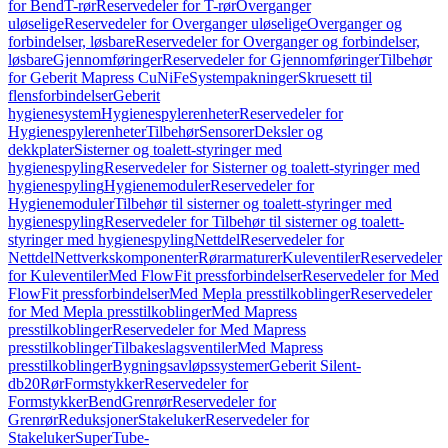
for Bend
T-rør
Reservedeler for T-rør
Overganger
uløselige
Reservedeler for Overganger uløselige
Overganger og
forbindelser, løsbare
Reservedeler for Overganger og forbindelser,
løsbare
Gjennomføringer
Reservedeler for Gjennomføringer
Tilbehør
for Geberit Mapress CuNiFe
Systempakninger
Skruesett til
flensforbindelser
Geberit
hygienesystem
Hygienespylerenheter
Reservedeler for
Hygienespylerenheter
Tilbehør
Sensorer
Deksler og
dekkplater
Sisterner og toalett-styringer med
hygienespyling
Reservedeler for Sisterner og toalett-styringer med
hygienespyling
Hygienemoduler
Reservedeler for
Hygienemoduler
Tilbehør til sisterner og toalett-styringer med
hygienespyling
Reservedeler for Tilbehør til sisterner og toalett-
styringer med hygienespyling
Nettdel
Reservedeler for
Nettdel
Nettverkskomponenter
Rørarmaturer
Kuleventiler
Reservedeler
for Kuleventiler
Med FlowFit pressforbindelser
Reservedeler for Med
FlowFit pressforbindelser
Med Mepla presstilkoblinger
Reservedeler
for Med Mepla presstilkoblinger
Med Mapress
presstilkoblinger
Reservedeler for Med Mapress
presstilkoblinger
Tilbakeslagsventiler
Med Mapress
presstilkoblinger
Bygningsavløpssystemer
Geberit Silent-
db20
Rør
Formstykker
Reservedeler for
Formstykker
Bend
Grenrør
Reservedeler for
Grenrør
Reduksjoner
Stakeluker
Reservedeler for
Stakeluker
SuperTube-