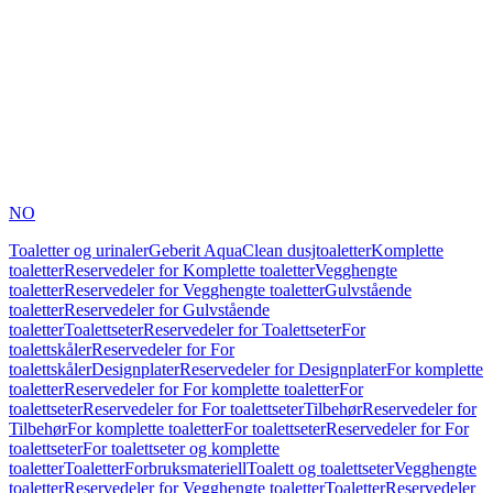
NO
Toaletter og urinaler
Geberit AquaClean dusjtoaletter
Komplette
toaletter
Reservedeler for Komplette toaletter
Vegghengte
toaletter
Reservedeler for Vegghengte toaletter
Gulvstående
toaletter
Reservedeler for Gulvstående
toaletter
Toalettseter
Reservedeler for Toalettseter
For
toalettskåler
Reservedeler for For
toalettskåler
Designplater
Reservedeler for Designplater
For komplette
toaletter
Reservedeler for For komplette toaletter
For
toalettseter
Reservedeler for For toalettseter
Tilbehør
Reservedeler for
Tilbehør
For komplette toaletter
For toalettseter
Reservedeler for For
toalettseter
For toalettseter og komplette
toaletter
Toaletter
Forbruksmateriell
Toalett og toalettseter
Vegghengte
toaletter
Reservedeler for Vegghengte toaletter
Toaletter
Reservedeler