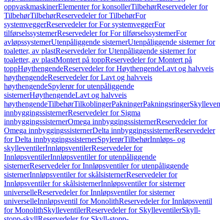
oppvaskmaskiner
Elementer for konsoller
Tilbehør
Reservedeler for
Tilbehør
Tilbehør
Reservedeler for Tilbehør
For
systemvegger
Reservedeler for For systemvegger
For
tilførselssystemer
Reservedeler for For tilførselssystemer
For
avløpssystemer
Utenpåliggende sisterner
Utenpåliggende sisterner for
toaletter, av plast
Reservedeler for Utenpåliggende sisterner for
toaletter, av plast
Montert på topp
Reservedeler for Montert på
topp
Høythengende
Reservedeler for Høythengende
Lavt og halvveis
høythengende
Reservedeler for Lavt og halvveis
høythengende
Spylerør for utenpåliggende
sisterner
Høythengende
Lavt og halvveis
høythengende
Tilbehør
Tilkoblinger
Pakninger
Pakningsringer
Skylleven
innbyggingssisterner
Reservedeler for Sigma
innbyggingssisterner
Omega innbyggingssisterner
Reservedeler for
Omega innbyggingssisterner
Delta innbyggingssisterner
Reservedeler
for Delta innbyggingssisterner
Spylerør
Tilbehør
Innløps- og
skylleventiler
Innløpsventiler
Reservedeler for
Innløpsventiler
Innløpsventiler for utenpåliggende
sisterner
Reservedeler for Innløpsventiler for utenpåliggende
sisterner
Innløpsventiler for skålsisterner
Reservedeler for
Innløpsventiler for skålsisterner
Innløpsventiler for sisterner
universelle
Reservedeler for Innløpsventiler for sisterner
universelle
Innløpsventil for Monolith
Reservedeler for Innløpsventil
for Monolith
Skylleventiler
Reservedeler for Skylleventiler
Skyll-
stopp-skyll
Reservedeler for Skyll-stopp-