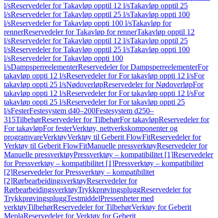
l/s
Reservedeler for Takavløp opptil 12 l/s
Takavløp opptil 25
l/s
Reservedeler for Takavløp opptil 25 l/s
Takavløp oppti 100
l/s
Reservedeler for Takavløp oppti 100 l/s
Takavløp for
renner
Reservedeler for Takavløp for renner
Takavløp opptil 12
l/s
Reservedeler for Takavløp opptil 12 l/s
Takavløp opptil 25
l/s
Reservedeler for Takavløp opptil 25 l/s
Takavløp oppti 100
l/s
Reservedeler for Takavløp oppti 100
l/s
Dampsperreelementer
Reservedeler for Dampsperreelementer
For
takavløp oppti 12 l/s
Reservedeler for For takavløp oppti 12 l/s
For
takavløp oppti 25 l/s
Nødoverløp
Reservedeler for Nødoverløp
For
takavløp oppti 12 l/s
Reservedeler for For takavløp oppti 12 l/s
For
takavløp oppti 25 l/s
Reservedeler for For takavløp oppti 25
l/s
Fester
Festesystem d40–200
Festesystem d250–
315
Tilbehør
Reservedeler for Tilbehør
For takavløp
Reservedeler for
For takavløp
For fester
Verktøy, nettverkskomponenter og
programvare
Verktøy
Verktøy til Geberit FlowFit
Reservedeler for
Verktøy til Geberit FlowFit
Manuelle pressverktøy
Reservedeler for
Manuelle pressverktøy
Pressverktøy – kompatibilitet [1]
Reservedeler
for Pressverktøy – kompatibilitet [1]
Pressverktøy – kompatibilitet
[2]
Reservedeler for Pressverktøy – kompatibilitet
[2]
Rørbearbeidingsverktøy
Reservedeler for
Rørbearbeidingsverktøy
Trykkprøvingsplugg
Reservedeler for
Trykkprøvingsplugg
Testmiddel
Pressenheter med
verktøy
Tilbehør
Reservedeler for Tilbehør
Verktøy for Geberit
Mepla
Reservedeler for Verktøy for Geberit