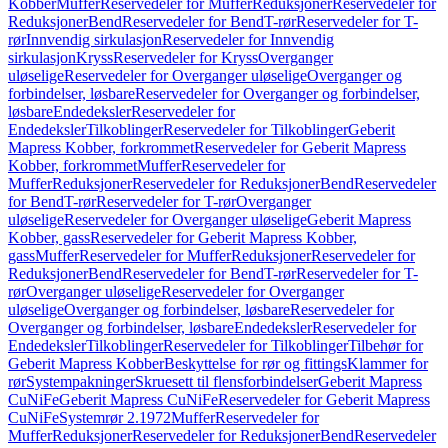
Kobber
Muffer
Reservedeler for Muffer
Reduksjoner
Reservedeler for
Reduksjoner
Bend
Reservedeler for Bend
T-rør
Reservedeler for T-
rør
Innvendig sirkulasjon
Reservedeler for Innvendig
sirkulasjon
Kryss
Reservedeler for Kryss
Overganger
uløselige
Reservedeler for Overganger uløselige
Overganger og
forbindelser, løsbare
Reservedeler for Overganger og forbindelser,
løsbare
Endedeksler
Reservedeler for
Endedeksler
Tilkoblinger
Reservedeler for Tilkoblinger
Geberit
Mapress Kobber, forkrommet
Reservedeler for Geberit Mapress
Kobber, forkrommet
Muffer
Reservedeler for
Muffer
Reduksjoner
Reservedeler for Reduksjoner
Bend
Reservedeler
for Bend
T-rør
Reservedeler for T-rør
Overganger
uløselige
Reservedeler for Overganger uløselige
Geberit Mapress
Kobber, gass
Reservedeler for Geberit Mapress Kobber,
gass
Muffer
Reservedeler for Muffer
Reduksjoner
Reservedeler for
Reduksjoner
Bend
Reservedeler for Bend
T-rør
Reservedeler for T-
rør
Overganger uløselige
Reservedeler for Overganger
uløselige
Overganger og forbindelser, løsbare
Reservedeler for
Overganger og forbindelser, løsbare
Endedeksler
Reservedeler for
Endedeksler
Tilkoblinger
Reservedeler for Tilkoblinger
Tilbehør for
Geberit Mapress Kobber
Beskyttelse for rør og fittings
Klammer for
rør
Systempakninger
Skruesett til flensforbindelser
Geberit Mapress
CuNiFe
Geberit Mapress CuNiFe
Reservedeler for Geberit Mapress
CuNiFe
Systemrør 2.1972
Muffer
Reservedeler for
Muffer
Reduksjoner
Reservedeler for Reduksjoner
Bend
Reservedeler