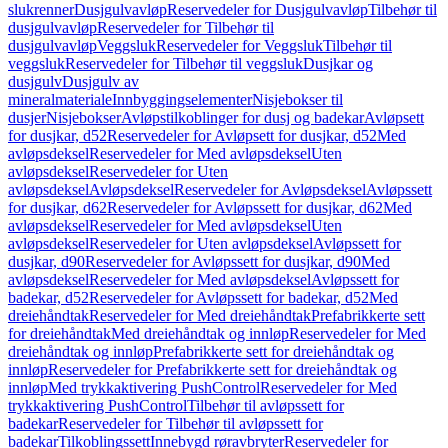
slukrenner
Dusjgulvavløp
Reservedeler for Dusjgulvavløp
Tilbehør til
dusjgulvavløp
Reservedeler for Tilbehør til
dusjgulvavløp
Veggsluk
Reservedeler for Veggsluk
Tilbehør til
veggsluk
Reservedeler for Tilbehør til veggsluk
Dusjkar og
dusjgulv
Dusjgulv av
mineralmateriale
Innbyggingselementer
Nisjebokser til
dusjer
Nisjebokser
Avløpstilkoblinger for dusj og badekar
Avløpsett
for dusjkar, d52
Reservedeler for Avløpsett for dusjkar, d52
Med
avløpsdeksel
Reservedeler for Med avløpsdeksel
Uten
avløpsdeksel
Reservedeler for Uten
avløpsdeksel
Avløpsdeksel
Reservedeler for Avløpsdeksel
Avløpssett
for dusjkar, d62
Reservedeler for Avløpssett for dusjkar, d62
Med
avløpsdeksel
Reservedeler for Med avløpsdeksel
Uten
avløpsdeksel
Reservedeler for Uten avløpsdeksel
Avløpssett for
dusjkar, d90
Reservedeler for Avløpssett for dusjkar, d90
Med
avløpsdeksel
Reservedeler for Med avløpsdeksel
Avløpssett for
badekar, d52
Reservedeler for Avløpssett for badekar, d52
Med
dreiehåndtak
Reservedeler for Med dreiehåndtak
Prefabrikkerte sett
for dreiehåndtak
Med dreiehåndtak og innløp
Reservedeler for Med
dreiehåndtak og innløp
Prefabrikkerte sett for dreiehåndtak og
innløp
Reservedeler for Prefabrikkerte sett for dreiehåndtak og
innløp
Med trykkaktivering PushControl
Reservedeler for Med
trykkaktivering PushControl
Tilbehør til avløpssett for
badekar
Reservedeler for Tilbehør til avløpssett for
badekar
Tilkoblingssett
Innebygd røravbryter
Reservedeler for