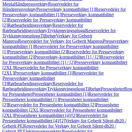
Mepla
Håndpressverktøy
Reservedeler for
Håndpressverktøy
Presseverktøy kompatibilitet [1]
Reservedeler for
Presseverktøy kompatibilitet [1]
Presseverktøy kompatibilitet
[2]
Reservedeler for Presseverktøy kompatibilitet
[2]
Rørbearbeidingsverktøy
Reservedeler for
Rørbearbeidingsverktøy
Trykkprøvingsplugg
Reservedeler for
Trykkprøvingsplugg
Tilbehør
Verktøy for Geberit
Mapress
Reservedeler for Verktøy for Geberit Mapress
Presseverktøy
kompatibilitet [1]
Reservedeler for Presseverktøy kompatibilitet
[1]
Presseverktøy kompatibilitet [2]
Reservedeler for Presseverktøy
kompatibilitet [2]
Pressverktøy-kompatibilitet [1] / [2]
Reservedeler
for Pressverktøy-kompatibilitet [1] / [2]
Presseverktøy kompatibilitet
[2XL]
Reservedeler for Presseverktøy kompatibilitet
[2XL]
Presseverktøy kompatibilitet [3]
Reservedeler for
Presseverktøy kompatibilitet
[3]
Rørbearbeidingsverktøy
Reservedeler for
Rørbearbeidingsverktøy
Trykkprøvingsplugg
Tilbehør
Pressenheter
Res
for Pressenheter
Pressenheter kompatibilitet [1]
Reservedeler for
Pressenheter kompatibilitet [1]
Pressenheter kompatibilitet
[2]
Reservedeler for Pressenheter kompatibilitet [2]
Pressenheter
kompatibilitet [2XL]
Reservedeler for Pressenheter kompatibilitet
[2XL]
Pressenheter kompatibilitet [4]/[2]
Reservedeler for
Pressenheter kompatibilitet [4]/[2]
Verktøy for Geberit Silent-db20 /
Geberit PE
Reservedeler for Verktøy for Geberit Silent-db20 /
Geberit PE
Elektrosveiseverktøy
Reservedeler for