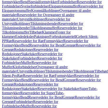
formstykker
Bend
Spesialformstykker
Forbindelser
Reservedeler for
Forbindelser
Sveiseforbindelser
Ekspansjonsmuffer
Reservedeler for
Ekspansjonsmuffer
Kromstålkoblinger
Overganger til andre
materialer
Reservedeler for Overganger til andre
materialer
Utstyrstilkoblinger
Reservedeler for
Utstyrstilkoblinger
Tilslutningsbender
Reservedeler for
Tilslutningsbender
Tilkoblingsmuffer
Reservedeler for
Tilkoblingsmuffer
Tilbehør
Klammer
Fester for
klammer
Endedeksler
Pakninger
Forbruksmateriell
Geberit Silent-
PP
Rør
Reservedeler for Rør
Formstykker
Reservedeler for
Formstykker
Bend
Reservedeler for Bend
Grenrør
Reservedeler for
Grenrør
Reduksjoner
Reservedeler for
Reduksjoner
Stakeluker
Reservedeler for
Stakeluker
Forbindelser
Reservedeler for
Forbindelser
Muffer
Reservedeler for
Muffer
Kloforbindelser
Overganger til andre
materialer
Utstyrstilkoblinger
Tilslutningsbender
Tilkoblingsrør
Tilbehør
Silent-Pro
Rør
Reservedeler for Rør
Formstykker
Reservedeler for
Formstykker
Bend
Reservedeler for Bend
Grenrør
Reservedeler for
Grenrør
Reduksjoner
Reservedeler for
Reduksjoner
Stakeluker
Reservedeler for Stakeluker
SuperTube-
formstykker
Reservedeler for SuperTube-
formstykker
Bend
Reservedeler for Bend
Grenrør
Reservedeler for
Grenrør
Forbindelser
Reservedeler for
Forbindelser
Muffer
Reservedeler for