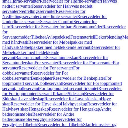
små
Hjørne-servanter
Reservedeler for Hjørne-servanter
Halvveis
nedfelt servanter
Reservedeler for Halvveis nedfelt
servanter
Nedfellingsservanter
Reservedeler for
Nedfellingsservanter
Underlimte servanter
Reservedeler for
Underlimte servanter
Servanter Comfort
Servanter for
barn
Reservedeler for Servanter for barn
Servantområder
Reservedeler
for
Servantområder
Tilbehør
Avløpsdeksel
Festemateriell
Dekorblending
Mø
med håndvask
Reservedeler for Møbelpakker med
håndvask
Møbelpakker med heldekkende servant
Reservedeler for
Møbelpakker med heldekkende
servant
Baderomsmøbler
Servantunderskap
Reservedeler for
Servantunderskap
For servanter
Reservedeler for For servanter
For
servanter
Reservedeler for For servanter
For
dobbelservanter
Reservedeler for For
dobbelservanter
Benkeplater
Reservedeler for Benkeplater
For
toppmontert servant, bolleservant
Reservedeler for For toppmontert
servant, bolleservant
For toppmontert servant firkantet
Reservedeler
for For toppmontert servant firkantet
Sideskap
Reservedeler for
Sideskap
Lave sideskap
Reservedeler for Lave sideskap
Høye
skap
Reservedeler for Høye skap
Halvhøyt skap
Reservedeler for
Halvhøyt skap
Hengeskap
Reservedeler for Hengeskap
Andre
baderomsmøbler
Reservedeler for Andre
baderomsmøbler
Vegghyller
Reservedeler for
Vegghyller
Tilbehør
Reservedeler for Tilbehør
Skuffeinnsatser og