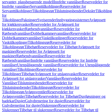
servanter, plassbeparende modell
Innfelte vannlåser
Reservedeler for
Innfelte vannlåser
Servanttilkoblinger
Reservedeler for
Servanttilkoblinger
Tilkoblingsrør
Tilslutningsbender
Deksler
Tilkobling
for
Tilkoblinger
Pakninger
Sveiseender
Innbyggingssisterner
Avløpssett
for kjøkkenvasker
Reservedeler for Avløpssett for
kjøkkenvasker
Rørbendvannlåser
Reservedeler for
Rørbendvannlåser
Dobbelkammervannlåser
Reservedeler for
Dobbelkammervannlåser
Vasktilkoplinger
Reservedeler for
Vasktilkoplinger
Tilkoblingsrør
Reservedeler for
Tilkoblingsrør
Tilbehør
Reservedeler for Tilbehør
Avløpssett for
maskiner
Reservedeler for Avløpssett for
maskiner
Rørbendvannlåser
Reservedeler for
Rørbendvannlåser
Innfelte vannlåser
Reservedeler for Innfelte
vannlåser
Utenpåliggende vannlåser
Reservedeler for Utenpåliggende
vannlåser
Tilkoblinger
Reservedeler for
Tilkoblinger
Tilbehør
Avløpssett for utslagsvasker
Reservedeler for
Avløpssett for utslagsvasker
Vannlåser
Reservedeler for
Vannlåser
Tilslutningsbender
Reservedeler for
Tilslutningsbender
Tilkoblingsrør
Reservedeler for
Tilkoblingsrør
Avløpsventiler
Reservedeler for
Avløpsventiler
Tilbehør
Reservedeler for Tilbehør
Dusjløsninger og
badekar
Dusjer
Gulvdrenering for dusjer
Reservedeler for
Gulvdrenering for dusjer
Slukrenner
Reservedeler for
Slukrenner
Tilbehør til slukrenner
Reservedeler for Tilbehør til