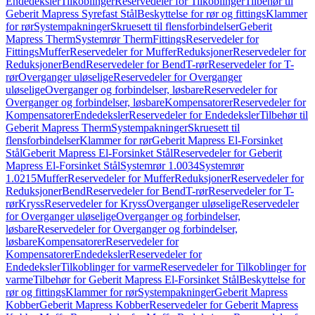
Endedeksler
Tilkoblinger
Reservedeler for Tilkoblinger
Tilbehør til
Geberit Mapress Syrefast Stål
Beskyttelse for rør og fittings
Klammer
for rør
Systempakninger
Skruesett til flensforbindelser
Geberit
Mapress Therm
Systemrør Therm
Fittings
Reservedeler for
Fittings
Muffer
Reservedeler for Muffer
Reduksjoner
Reservedeler for
Reduksjoner
Bend
Reservedeler for Bend
T-rør
Reservedeler for T-
rør
Overganger uløselige
Reservedeler for Overganger
uløselige
Overganger og forbindelser, løsbare
Reservedeler for
Overganger og forbindelser, løsbare
Kompensatorer
Reservedeler for
Kompensatorer
Endedeksler
Reservedeler for Endedeksler
Tilbehør til
Geberit Mapress Therm
Systempakninger
Skruesett til
flensforbindelser
Klammer for rør
Geberit Mapress El-Forsinket
Stål
Geberit Mapress El-Forsinket Stål
Reservedeler for Geberit
Mapress El-Forsinket Stål
Systemrør 1.0034
Systemrør
1.0215
Muffer
Reservedeler for Muffer
Reduksjoner
Reservedeler for
Reduksjoner
Bend
Reservedeler for Bend
T-rør
Reservedeler for T-
rør
Kryss
Reservedeler for Kryss
Overganger uløselige
Reservedeler
for Overganger uløselige
Overganger og forbindelser,
løsbare
Reservedeler for Overganger og forbindelser,
løsbare
Kompensatorer
Reservedeler for
Kompensatorer
Endedeksler
Reservedeler for
Endedeksler
Tilkoblinger for varme
Reservedeler for Tilkoblinger for
varme
Tilbehør for Geberit Mapress El-Forsinket Stål
Beskyttelse for
rør og fittings
Klammer for rør
Systempakninger
Geberit Mapress
Kobber
Geberit Mapress Kobber
Reservedeler for Geberit Mapress