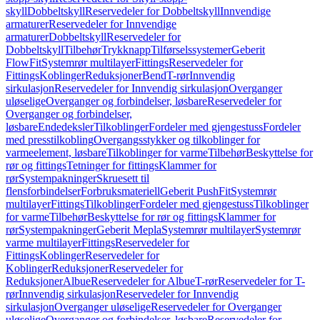
skyll
Dobbeltskyll
Reservedeler for Dobbeltskyll
Innvendige
armaturer
Reservedeler for Innvendige
armaturer
Dobbeltskyll
Reservedeler for
Dobbeltskyll
Tilbehør
Trykknapp
Tilførselssystemer
Geberit
FlowFit
Systemrør multilayer
Fittings
Reservedeler for
Fittings
Koblinger
Reduksjoner
Bend
T-rør
Innvendig
sirkulasjon
Reservedeler for Innvendig sirkulasjon
Overganger
uløselige
Overganger og forbindelser, løsbare
Reservedeler for
Overganger og forbindelser,
løsbare
Endedeksler
Tilkoblinger
Fordeler med gjengestuss
Fordeler
med presstilkobling
Overgangsstykker og tilkoblinger for
varmeelement, løsbare
Tilkoblinger for varme
Tilbehør
Beskyttelse for
rør og fittings
Tetninger for fittings
Klammer for
rør
Systempakninger
Skruesett til
flensforbindelser
Forbruksmateriell
Geberit PushFit
Systemrør
multilayer
Fittings
Tilkoblinger
Fordeler med gjengestuss
Tilkoblinger
for varme
Tilbehør
Beskyttelse for rør og fittings
Klammer for
rør
Systempakninger
Geberit Mepla
Systemrør multilayer
Systemrør
varme multilayer
Fittings
Reservedeler for
Fittings
Koblinger
Reservedeler for
Koblinger
Reduksjoner
Reservedeler for
Reduksjoner
Albue
Reservedeler for Albue
T-rør
Reservedeler for T-
rør
Innvendig sirkulasjon
Reservedeler for Innvendig
sirkulasjon
Overganger uløselige
Reservedeler for Overganger
uløselige
Overganger og forbindelser, løsbare
Reservedeler for