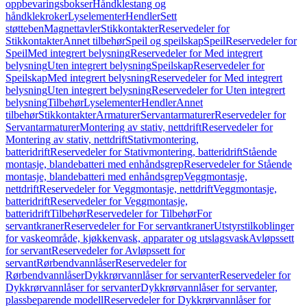
oppbevaringsbokser
Håndklestang og
håndklekroker
Lyselementer
Hendler
Sett
støtteben
Magnettavler
Stikkontakter
Reservedeler for
Stikkontakter
Annet tilbehør
Speil og speilskap
Speil
Reservedeler for
Speil
Med integrert belysning
Reservedeler for Med integrert
belysning
Uten integrert belysning
Speilskap
Reservedeler for
Speilskap
Med integrert belysning
Reservedeler for Med integrert
belysning
Uten integrert belysning
Reservedeler for Uten integrert
belysning
Tilbehør
Lyselementer
Hendler
Annet
tilbehør
Stikkontakter
Armaturer
Servantarmaturer
Reservedeler for
Servantarmaturer
Montering av stativ, nettdrift
Reservedeler for
Montering av stativ, nettdrift
Stativmontering,
batteridrift
Reservedeler for Stativmontering, batteridrift
Stående
montasje, blandebatteri med enhåndsgrep
Reservedeler for Stående
montasje, blandebatteri med enhåndsgrep
Veggmontasje,
nettdrift
Reservedeler for Veggmontasje, nettdrift
Veggmontasje,
batteridrift
Reservedeler for Veggmontasje,
batteridrift
Tilbehør
Reservedeler for Tilbehør
For
servantkraner
Reservedeler for For servantkraner
Utstyrstilkoblinger
for vaskeområde, kjøkkenvask, apparater og utslagsvask
Avløpssett
for servant
Reservedeler for Avløpssett for
servant
Rørbendvannlåser
Reservedeler for
Rørbendvannlåser
Dykkrørvannlåser for servanter
Reservedeler for
Dykkrørvannlåser for servanter
Dykkrørvannlåser for servanter,
plassbeparende modell
Reservedeler for Dykkrørvannlåser for