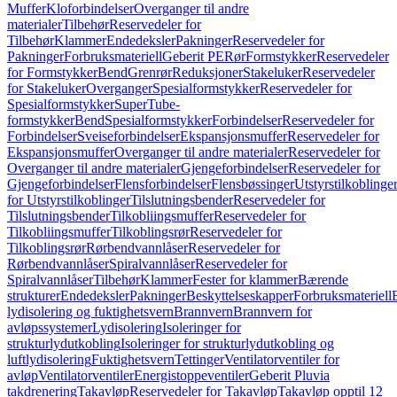
Muffer
Kloforbindelser
Overganger til andre
materialer
Tilbehør
Reservedeler for
Tilbehør
Klammer
Endedeksler
Pakninger
Reservedeler for
Pakninger
Forbruksmateriell
Geberit PE
Rør
Formstykker
Reservedeler
for Formstykker
Bend
Grenrør
Reduksjoner
Stakeluker
Reservedeler
for Stakeluker
Overganger
Spesialformstykker
Reservedeler for
Spesialformstykker
SuperTube-
formstykker
Bend
Spesialformstykker
Forbindelser
Reservedeler for
Forbindelser
Sveiseforbindelser
Ekspansjonsmuffer
Reservedeler for
Ekspansjonsmuffer
Overganger til andre materialer
Reservedeler for
Overganger til andre materialer
Gjengeforbindelser
Reservedeler for
Gjengeforbindelser
Flensforbindelser
Flensbøssinger
Utstyrstilkoblinge
for Utstyrstilkoblinger
Tilslutningsbender
Reservedeler for
Tilslutningsbender
Tilkobliingsmuffer
Reservedeler for
Tilkobliingsmuffer
Tilkoblingsrør
Reservedeler for
Tilkoblingsrør
Rørbendvannlåser
Reservedeler for
Rørbendvannlåser
Spiralvannlåser
Reservedeler for
Spiralvannlåser
Tilbehør
Klammer
Fester for klammer
Bærende
strukturer
Endedeksler
Pakninger
Beskyttelseskapper
Forbruksmateriell
lydisolering og fuktighetsvern
Brannvern
Brannvern for
avløpssystemer
Lydisolering
Isoleringer for
strukturlydutkobling
Isoleringer for strukturlydutkobling og
luftlydisolering
Fuktighetsvern
Tettinger
Ventilatorventiler for
avløp
Ventilatorventiler
Energistoppeventiler
Geberit Pluvia
takdrenering
Takavløp
Reservedeler for Takavløp
Takavløp opptil 12