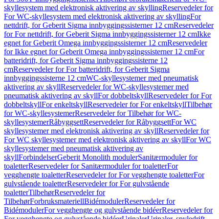
skyllesystem med elektronisk aktivering av skylling
Reservedeler for
For WC-skyllesystem med elektronisk aktivering av skylling
For
nettdrift, for Geberit Sigma innbyggingssisterner 12 cm
Reservedeler
for For nettdrift, for Geberit Sigma innbyggingssisterner 12 cm
Ikke
egnet for Geberit Omega innbyggingssisterner 12 cm
Reservedeler
for Ikke egnet for Geberit Omega innbyggingssisterner 12 cm
For
batteridrift, for Geberit Sigma innbyggingssisterne 12
cm
Reservedeler for For batteridrift, for Geberit Sigma
innbyggingssisterne 12 cm
WC-skyllesystemer med pneumatisk
aktivering av skyll
Reservedeler for WC-skyllesystemer med
pneumatisk aktivering av skyll
For dobbeltskyll
Reservedeler for For
dobbeltskyll
For enkeltskyll
Reservedeler for For enkeltskyll
Tilbehør
for WC-skyllesystemer
Reservedeler for Tilbehør for WC-
skyllesystemer
Råbyggsett
Reservedeler for Råbyggsett
For WC
skyllesystemer med elektronisk aktivering av skyll
Reservedeler for
For WC skyllesystemer med elektronisk aktivering av skyll
For WC
skyllesystemer med pneumatisk aktivering av
skyll
Forbindelser
Geberit Monolith moduler
Sanitærmoduler for
toaletter
Reservedeler for Sanitærmoduler for toaletter
For
vegghengte toaletter
Reservedeler for For vegghengte toaletter
For
gulvstående toaletter
Reservedeler for For gulvstående
toaletter
Tilbehør
Reservedeler for
Tilbehør
Forbruksmateriell
Bidémoduler
Reservedeler for
Bidémoduler
For vegghengte og gulvstående bidéer
Reservedeler for
For vegghengte og gulvstående bidéer
Urinaler
Urinaler, spyledrift,