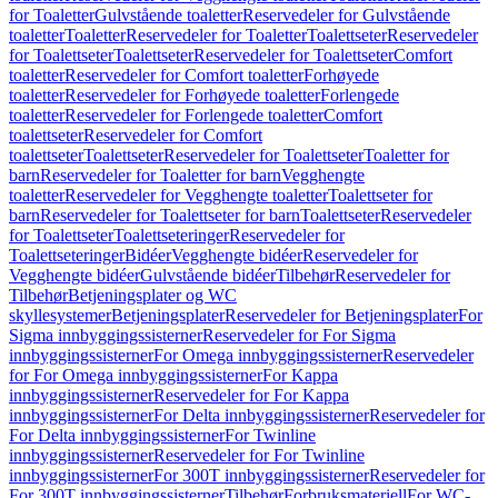
for Toaletter
Gulvstående toaletter
Reservedeler for Gulvstående
toaletter
Toaletter
Reservedeler for Toaletter
Toalettseter
Reservedeler
for Toalettseter
Toalettseter
Reservedeler for Toalettseter
Comfort
toaletter
Reservedeler for Comfort toaletter
Forhøyede
toaletter
Reservedeler for Forhøyede toaletter
Forlengede
toaletter
Reservedeler for Forlengede toaletter
Comfort
toalettseter
Reservedeler for Comfort
toalettseter
Toalettseter
Reservedeler for Toalettseter
Toaletter for
barn
Reservedeler for Toaletter for barn
Vegghengte
toaletter
Reservedeler for Vegghengte toaletter
Toalettseter for
barn
Reservedeler for Toalettseter for barn
Toalettseter
Reservedeler
for Toalettseter
Toalettseteringer
Reservedeler for
Toalettseteringer
Bidéer
Vegghengte bidéer
Reservedeler for
Vegghengte bidéer
Gulvstående bidéer
Tilbehør
Reservedeler for
Tilbehør
Betjeningsplater og WC
skyllesystemer
Betjeningsplater
Reservedeler for Betjeningsplater
For
Sigma innbyggingssisterner
Reservedeler for For Sigma
innbyggingssisterner
For Omega innbyggingssisterner
Reservedeler
for For Omega innbyggingssisterner
For Kappa
innbyggingssisterner
Reservedeler for For Kappa
innbyggingssisterner
For Delta innbyggingssisterner
Reservedeler for
For Delta innbyggingssisterner
For Twinline
innbyggingssisterner
Reservedeler for For Twinline
innbyggingssisterner
For 300T innbyggingssisterner
Reservedeler for
For 300T innbyggingssisterner
Tilbehør
Forbruksmateriell
For WC-