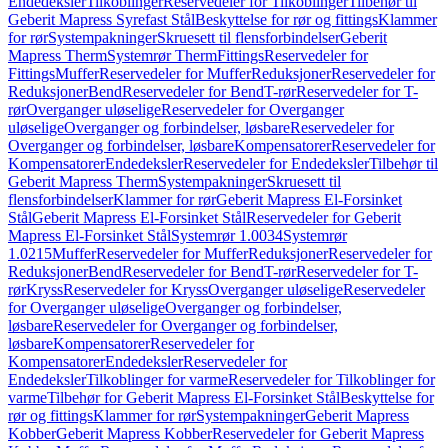
Endedeksler
Tilkoblinger
Reservedeler for Tilkoblinger
Tilbehør til
Geberit Mapress Syrefast Stål
Beskyttelse for rør og fittings
Klammer
for rør
Systempakninger
Skruesett til flensforbindelser
Geberit
Mapress Therm
Systemrør Therm
Fittings
Reservedeler for
Fittings
Muffer
Reservedeler for Muffer
Reduksjoner
Reservedeler for
Reduksjoner
Bend
Reservedeler for Bend
T-rør
Reservedeler for T-
rør
Overganger uløselige
Reservedeler for Overganger
uløselige
Overganger og forbindelser, løsbare
Reservedeler for
Overganger og forbindelser, løsbare
Kompensatorer
Reservedeler for
Kompensatorer
Endedeksler
Reservedeler for Endedeksler
Tilbehør til
Geberit Mapress Therm
Systempakninger
Skruesett til
flensforbindelser
Klammer for rør
Geberit Mapress El-Forsinket
Stål
Geberit Mapress El-Forsinket Stål
Reservedeler for Geberit
Mapress El-Forsinket Stål
Systemrør 1.0034
Systemrør
1.0215
Muffer
Reservedeler for Muffer
Reduksjoner
Reservedeler for
Reduksjoner
Bend
Reservedeler for Bend
T-rør
Reservedeler for T-
rør
Kryss
Reservedeler for Kryss
Overganger uløselige
Reservedeler
for Overganger uløselige
Overganger og forbindelser,
løsbare
Reservedeler for Overganger og forbindelser,
løsbare
Kompensatorer
Reservedeler for
Kompensatorer
Endedeksler
Reservedeler for
Endedeksler
Tilkoblinger for varme
Reservedeler for Tilkoblinger for
varme
Tilbehør for Geberit Mapress El-Forsinket Stål
Beskyttelse for
rør og fittings
Klammer for rør
Systempakninger
Geberit Mapress
Kobber
Geberit Mapress Kobber
Reservedeler for Geberit Mapress