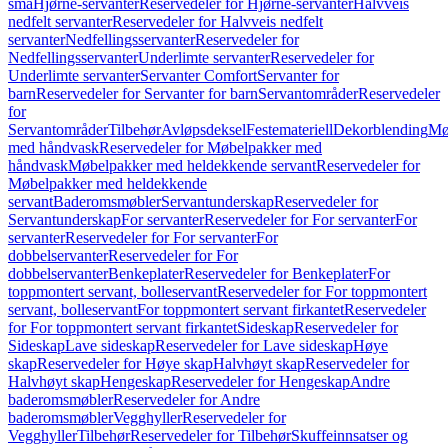
små
Hjørne-servanter
Reservedeler for Hjørne-servanter
Halvveis
nedfelt servanter
Reservedeler for Halvveis nedfelt
servanter
Nedfellingsservanter
Reservedeler for
Nedfellingsservanter
Underlimte servanter
Reservedeler for
Underlimte servanter
Servanter Comfort
Servanter for
barn
Reservedeler for Servanter for barn
Servantområder
Reservedeler
for
Servantområder
Tilbehør
Avløpsdeksel
Festemateriell
Dekorblending
Mø
med håndvask
Reservedeler for Møbelpakker med
håndvask
Møbelpakker med heldekkende servant
Reservedeler for
Møbelpakker med heldekkende
servant
Baderomsmøbler
Servantunderskap
Reservedeler for
Servantunderskap
For servanter
Reservedeler for For servanter
For
servanter
Reservedeler for For servanter
For
dobbelservanter
Reservedeler for For
dobbelservanter
Benkeplater
Reservedeler for Benkeplater
For
toppmontert servant, bolleservant
Reservedeler for For toppmontert
servant, bolleservant
For toppmontert servant firkantet
Reservedeler
for For toppmontert servant firkantet
Sideskap
Reservedeler for
Sideskap
Lave sideskap
Reservedeler for Lave sideskap
Høye
skap
Reservedeler for Høye skap
Halvhøyt skap
Reservedeler for
Halvhøyt skap
Hengeskap
Reservedeler for Hengeskap
Andre
baderomsmøbler
Reservedeler for Andre
baderomsmøbler
Vegghyller
Reservedeler for
Vegghyller
Tilbehør
Reservedeler for Tilbehør
Skuffeinnsatser og