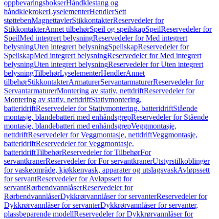
oppbevaringsbokser
Håndklestang og
håndklekroker
Lyselementer
Hendler
Sett
støtteben
Magnettavler
Stikkontakter
Reservedeler for
Stikkontakter
Annet tilbehør
Speil og speilskap
Speil
Reservedeler for
Speil
Med integrert belysning
Reservedeler for Med integrert
belysning
Uten integrert belysning
Speilskap
Reservedeler for
Speilskap
Med integrert belysning
Reservedeler for Med integrert
belysning
Uten integrert belysning
Reservedeler for Uten integrert
belysning
Tilbehør
Lyselementer
Hendler
Annet
tilbehør
Stikkontakter
Armaturer
Servantarmaturer
Reservedeler for
Servantarmaturer
Montering av stativ, nettdrift
Reservedeler for
Montering av stativ, nettdrift
Stativmontering,
batteridrift
Reservedeler for Stativmontering, batteridrift
Stående
montasje, blandebatteri med enhåndsgrep
Reservedeler for Stående
montasje, blandebatteri med enhåndsgrep
Veggmontasje,
nettdrift
Reservedeler for Veggmontasje, nettdrift
Veggmontasje,
batteridrift
Reservedeler for Veggmontasje,
batteridrift
Tilbehør
Reservedeler for Tilbehør
For
servantkraner
Reservedeler for For servantkraner
Utstyrstilkoblinger
for vaskeområde, kjøkkenvask, apparater og utslagsvask
Avløpssett
for servant
Reservedeler for Avløpssett for
servant
Rørbendvannlåser
Reservedeler for
Rørbendvannlåser
Dykkrørvannlåser for servanter
Reservedeler for
Dykkrørvannlåser for servanter
Dykkrørvannlåser for servanter,
plassbeparende modell
Reservedeler for Dykkrørvannlåser for