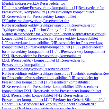
Mepla
Håndpressverktøy
Reservedeler for
Håndpressverktøy
Presseverktøy kompatibilitet [1]
Reservedeler for
Presseverktøy kompatibilitet [1]
Presseverktøy kompatibilitet
[2]
Reservedeler for Presseverktøy kompatibilitet
[2]
Rørbearbeidingsverktøy
Reservedeler for
Rørbearbeidingsverktøy
Trykkprøvingsplugg
Reservedeler for
Trykkprøvingsplugg
Tilbehør
Verktøy for Geberit
Mapress
Reservedeler for Verktøy for Geberit Mapress
Presseverktøy
kompatibilitet [1]
Reservedeler for Presseverktøy kompatibilitet
[1]
Presseverktøy kompatibilitet [2]
Reservedeler for Presseverktøy
kompatibilitet [2]
Pressverktøy-kompatibilitet [1] / [2]
Reservedeler
for Pressverktøy-kompatibilitet [1] / [2]
Presseverktøy kompatibilitet
[2XL]
Reservedeler for Presseverktøy kompatibilitet
[2XL]
Presseverktøy kompatibilitet [3]
Reservedeler for
Presseverktøy kompatibilitet
[3]
Rørbearbeidingsverktøy
Reservedeler for
Rørbearbeidingsverktøy
Trykkprøvingsplugg
Tilbehør
Pressenheter
Res
for Pressenheter
Pressenheter kompatibilitet [1]
Reservedeler for
Pressenheter kompatibilitet [1]
Pressenheter kompatibilitet
[2]
Reservedeler for Pressenheter kompatibilitet [2]
Pressenheter
kompatibilitet [2XL]
Reservedeler for Pressenheter kompatibilitet
[2XL]
Pressenheter kompatibilitet [4]/[2]
Reservedeler for
Pressenheter kompatibilitet [4]/[2]
Verktøy for Geberit Silent-db20 /
Geberit PE
Reservedeler for Verktøy for Geberit Silent-db20 /
Geberit PE
Elektrosveiseverktøy
Reservedeler for