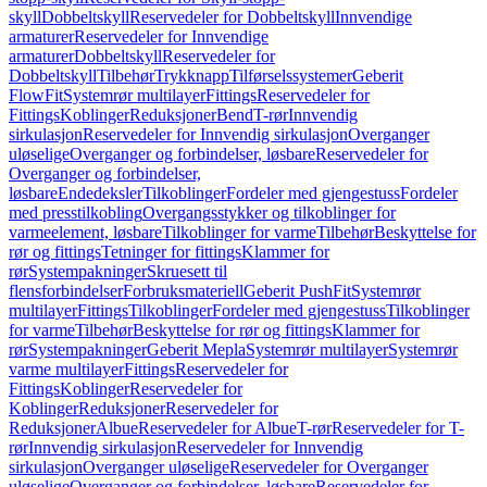
skyll
Dobbeltskyll
Reservedeler for Dobbeltskyll
Innvendige
armaturer
Reservedeler for Innvendige
armaturer
Dobbeltskyll
Reservedeler for
Dobbeltskyll
Tilbehør
Trykknapp
Tilførselssystemer
Geberit
FlowFit
Systemrør multilayer
Fittings
Reservedeler for
Fittings
Koblinger
Reduksjoner
Bend
T-rør
Innvendig
sirkulasjon
Reservedeler for Innvendig sirkulasjon
Overganger
uløselige
Overganger og forbindelser, løsbare
Reservedeler for
Overganger og forbindelser,
løsbare
Endedeksler
Tilkoblinger
Fordeler med gjengestuss
Fordeler
med presstilkobling
Overgangsstykker og tilkoblinger for
varmeelement, løsbare
Tilkoblinger for varme
Tilbehør
Beskyttelse for
rør og fittings
Tetninger for fittings
Klammer for
rør
Systempakninger
Skruesett til
flensforbindelser
Forbruksmateriell
Geberit PushFit
Systemrør
multilayer
Fittings
Tilkoblinger
Fordeler med gjengestuss
Tilkoblinger
for varme
Tilbehør
Beskyttelse for rør og fittings
Klammer for
rør
Systempakninger
Geberit Mepla
Systemrør multilayer
Systemrør
varme multilayer
Fittings
Reservedeler for
Fittings
Koblinger
Reservedeler for
Koblinger
Reduksjoner
Reservedeler for
Reduksjoner
Albue
Reservedeler for Albue
T-rør
Reservedeler for T-
rør
Innvendig sirkulasjon
Reservedeler for Innvendig
sirkulasjon
Overganger uløselige
Reservedeler for Overganger
uløselige
Overganger og forbindelser, løsbare
Reservedeler for