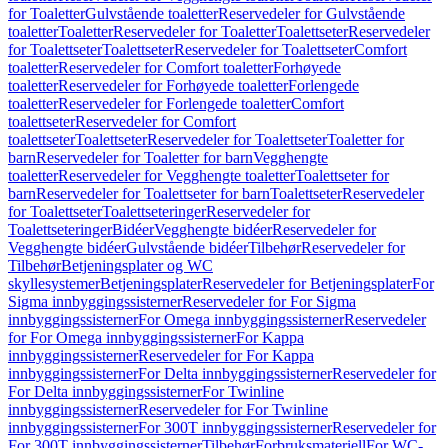
for Toaletter
Gulvstående toaletter
Reservedeler for Gulvstående
toaletter
Toaletter
Reservedeler for Toaletter
Toalettseter
Reservedeler
for Toalettseter
Toalettseter
Reservedeler for Toalettseter
Comfort
toaletter
Reservedeler for Comfort toaletter
Forhøyede
toaletter
Reservedeler for Forhøyede toaletter
Forlengede
toaletter
Reservedeler for Forlengede toaletter
Comfort
toalettseter
Reservedeler for Comfort
toalettseter
Toalettseter
Reservedeler for Toalettseter
Toaletter for
barn
Reservedeler for Toaletter for barn
Vegghengte
toaletter
Reservedeler for Vegghengte toaletter
Toalettseter for
barn
Reservedeler for Toalettseter for barn
Toalettseter
Reservedeler
for Toalettseter
Toalettseteringer
Reservedeler for
Toalettseteringer
Bidéer
Vegghengte bidéer
Reservedeler for
Vegghengte bidéer
Gulvstående bidéer
Tilbehør
Reservedeler for
Tilbehør
Betjeningsplater og WC
skyllesystemer
Betjeningsplater
Reservedeler for Betjeningsplater
For
Sigma innbyggingssisterner
Reservedeler for For Sigma
innbyggingssisterner
For Omega innbyggingssisterner
Reservedeler
for For Omega innbyggingssisterner
For Kappa
innbyggingssisterner
Reservedeler for For Kappa
innbyggingssisterner
For Delta innbyggingssisterner
Reservedeler for
For Delta innbyggingssisterner
For Twinline
innbyggingssisterner
Reservedeler for For Twinline
innbyggingssisterner
For 300T innbyggingssisterner
Reservedeler for
For 300T innbyggingssisterner
Tilbehør
Forbruksmateriell
For WC-