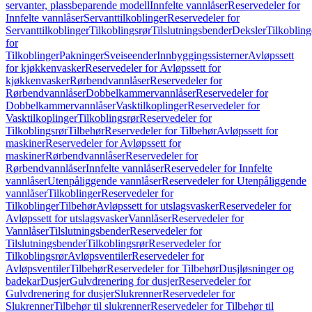
servanter, plassbeparende modell
Innfelte vannlåser
Reservedeler for
Innfelte vannlåser
Servanttilkoblinger
Reservedeler for
Servanttilkoblinger
Tilkoblingsrør
Tilslutningsbender
Deksler
Tilkobling
for
Tilkoblinger
Pakninger
Sveiseender
Innbyggingssisterner
Avløpssett
for kjøkkenvasker
Reservedeler for Avløpssett for
kjøkkenvasker
Rørbendvannlåser
Reservedeler for
Rørbendvannlåser
Dobbelkammervannlåser
Reservedeler for
Dobbelkammervannlåser
Vasktilkoplinger
Reservedeler for
Vasktilkoplinger
Tilkoblingsrør
Reservedeler for
Tilkoblingsrør
Tilbehør
Reservedeler for Tilbehør
Avløpssett for
maskiner
Reservedeler for Avløpssett for
maskiner
Rørbendvannlåser
Reservedeler for
Rørbendvannlåser
Innfelte vannlåser
Reservedeler for Innfelte
vannlåser
Utenpåliggende vannlåser
Reservedeler for Utenpåliggende
vannlåser
Tilkoblinger
Reservedeler for
Tilkoblinger
Tilbehør
Avløpssett for utslagsvasker
Reservedeler for
Avløpssett for utslagsvasker
Vannlåser
Reservedeler for
Vannlåser
Tilslutningsbender
Reservedeler for
Tilslutningsbender
Tilkoblingsrør
Reservedeler for
Tilkoblingsrør
Avløpsventiler
Reservedeler for
Avløpsventiler
Tilbehør
Reservedeler for Tilbehør
Dusjløsninger og
badekar
Dusjer
Gulvdrenering for dusjer
Reservedeler for
Gulvdrenering for dusjer
Slukrenner
Reservedeler for
Slukrenner
Tilbehør til slukrenner
Reservedeler for Tilbehør til