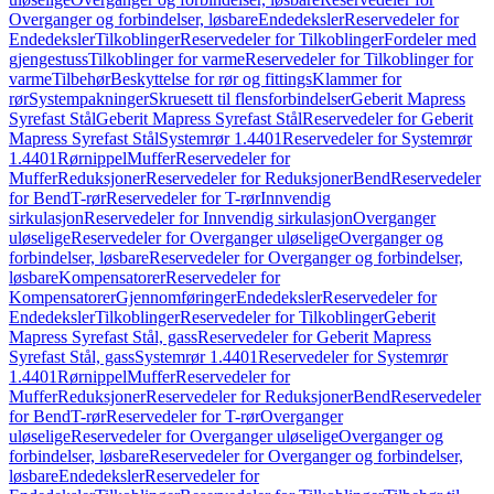
Overganger og forbindelser, løsbare
Endedeksler
Reservedeler for
Endedeksler
Tilkoblinger
Reservedeler for Tilkoblinger
Fordeler med
gjengestuss
Tilkoblinger for varme
Reservedeler for Tilkoblinger for
varme
Tilbehør
Beskyttelse for rør og fittings
Klammer for
rør
Systempakninger
Skruesett til flensforbindelser
Geberit Mapress
Syrefast Stål
Geberit Mapress Syrefast Stål
Reservedeler for Geberit
Mapress Syrefast Stål
Systemrør 1.4401
Reservedeler for Systemrør
1.4401
Rørnippel
Muffer
Reservedeler for
Muffer
Reduksjoner
Reservedeler for Reduksjoner
Bend
Reservedeler
for Bend
T-rør
Reservedeler for T-rør
Innvendig
sirkulasjon
Reservedeler for Innvendig sirkulasjon
Overganger
uløselige
Reservedeler for Overganger uløselige
Overganger og
forbindelser, løsbare
Reservedeler for Overganger og forbindelser,
løsbare
Kompensatorer
Reservedeler for
Kompensatorer
Gjennomføringer
Endedeksler
Reservedeler for
Endedeksler
Tilkoblinger
Reservedeler for Tilkoblinger
Geberit
Mapress Syrefast Stål, gass
Reservedeler for Geberit Mapress
Syrefast Stål, gass
Systemrør 1.4401
Reservedeler for Systemrør
1.4401
Rørnippel
Muffer
Reservedeler for
Muffer
Reduksjoner
Reservedeler for Reduksjoner
Bend
Reservedeler
for Bend
T-rør
Reservedeler for T-rør
Overganger
uløselige
Reservedeler for Overganger uløselige
Overganger og
forbindelser, løsbare
Reservedeler for Overganger og forbindelser,
løsbare
Endedeksler
Reservedeler for