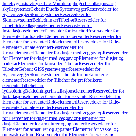
Innebygd røravbryter
T-rør
Vanntilkoplinger
Installasjons- og
skyllesystemer
Geberit Duofix
Systemvegger
Reservedeler for
Systemvegger
Skinnesystemer
Reservedeler for
Skinnesystemer
Bekledninger
Tilbehør
Reservedeler for
Tilbehør
Installasjonselementer
Reservedeler for
Installasjonselementer
Elementer for toaletter
Reservedeler for
Elementer for toaletter
Elementer for servanter
Reservedeler for
Elementer for servanter
Bidé-elementer
Reservedeler for Bidé-
elementer
Urinalelementer
Reservedeler for
Urinalelementer
Elementer for dusjer med veggavløp
Reservedeler
for Elementer for dusjer med veggavløp
Elementer for dusjer og
badekar
Elementer for konsoller
Tilbehør
Reservedeler for
Tilbehør
Geberit GIS
Systemvegger
Reservedeler for
Systemvegger
Skinnesystemer
Tilbehør for prefabrikerte
elementer
Reservedeler for Tilbehør for prefabrikerte
elementer
Tilbehør for
lydisolering
Bekledninger
Installasjonselementer
Reservedeler for
Installasjonselementer
Elementer for servanter
Reservedeler for
Elementer for servanter
Bidé-elementer
Reservedeler for Bidé-
elementer
Urinalelementer
Reservedeler for
Urinalelementer
Elementer for dusjer med veggavløp
Reservedeler
for Elementer for dusjer med veggavløp
Elementer for
dusjer
Elementer for armaturer og apparater
Reservedeler for
Elementer for armaturer og apparater
Elementer for vaske- og
oppvaskmaskiner
Reservedeler for Elementer for vaske- og