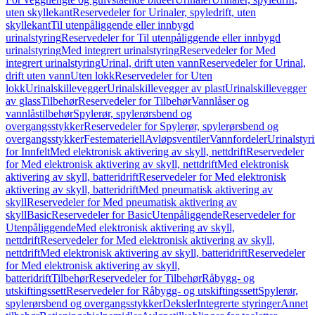
uten skyllekant
Reservedeler for Urinaler, spyledrift, uten
skyllekant
Til utenpåliggende eller innbygd
urinalstyring
Reservedeler for Til utenpåliggende eller innbygd
urinalstyring
Med integrert urinalstyring
Reservedeler for Med
integrert urinalstyring
Urinal, drift uten vann
Reservedeler for Urinal,
drift uten vann
Uten lokk
Reservedeler for Uten
lokk
Urinalskillevegger
Urinalskillevegger av plast
Urinalskillevegger
av glass
Tilbehør
Reservedeler for Tilbehør
Vannlåser og
vannlåstilbehør
Spylerør, spylerørsbend og
overgangsstykker
Reservedeler for Spylerør, spylerørsbend og
overgangsstykker
Festemateriell
Avløpsventiler
Vannfordeler
Urinalstyr
for Innfelt
Med elektronisk aktivering av skyll, nettdrift
Reservedeler
for Med elektronisk aktivering av skyll, nettdrift
Med elektronisk
aktivering av skyll, batteridrift
Reservedeler for Med elektronisk
aktivering av skyll, batteridrift
Med pneumatisk aktivering av
skyll
Reservedeler for Med pneumatisk aktivering av
skyll
Basic
Reservedeler for Basic
Utenpåliggende
Reservedeler for
Utenpåliggende
Med elektronisk aktivering av skyll,
nettdrift
Reservedeler for Med elektronisk aktivering av skyll,
nettdrift
Med elektronisk aktivering av skyll, batteridrift
Reservedeler
for Med elektronisk aktivering av skyll,
batteridrift
Tilbehør
Reservedeler for Tilbehør
Råbygg- og
utskiftingssett
Reservedeler for Råbygg- og utskiftingssett
Spylerør,
spylerørsbend og overgangsstykker
Deksler
Integrerte styringer
Annet