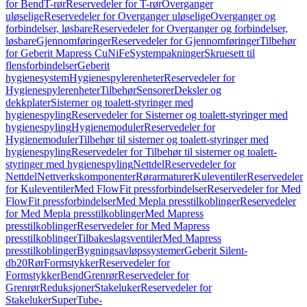
for Bend
T-rør
Reservedeler for T-rør
Overganger
uløselige
Reservedeler for Overganger uløselige
Overganger og
forbindelser, løsbare
Reservedeler for Overganger og forbindelser,
løsbare
Gjennomføringer
Reservedeler for Gjennomføringer
Tilbehør
for Geberit Mapress CuNiFe
Systempakninger
Skruesett til
flensforbindelser
Geberit
hygienesystem
Hygienespylerenheter
Reservedeler for
Hygienespylerenheter
Tilbehør
Sensorer
Deksler og
dekkplater
Sisterner og toalett-styringer med
hygienespyling
Reservedeler for Sisterner og toalett-styringer med
hygienespyling
Hygienemoduler
Reservedeler for
Hygienemoduler
Tilbehør til sisterner og toalett-styringer med
hygienespyling
Reservedeler for Tilbehør til sisterner og toalett-
styringer med hygienespyling
Nettdel
Reservedeler for
Nettdel
Nettverkskomponenter
Rørarmaturer
Kuleventiler
Reservedeler
for Kuleventiler
Med FlowFit pressforbindelser
Reservedeler for Med
FlowFit pressforbindelser
Med Mepla presstilkoblinger
Reservedeler
for Med Mepla presstilkoblinger
Med Mapress
presstilkoblinger
Reservedeler for Med Mapress
presstilkoblinger
Tilbakeslagsventiler
Med Mapress
presstilkoblinger
Bygningsavløpssystemer
Geberit Silent-
db20
Rør
Formstykker
Reservedeler for
Formstykker
Bend
Grenrør
Reservedeler for
Grenrør
Reduksjoner
Stakeluker
Reservedeler for
Stakeluker
SuperTube-