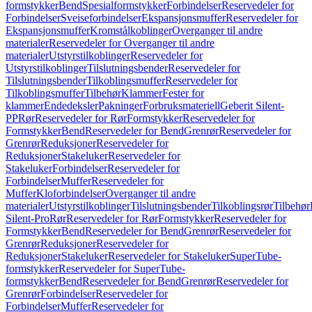
formstykker
Bend
Spesialformstykker
Forbindelser
Reservedeler for
Forbindelser
Sveiseforbindelser
Ekspansjonsmuffer
Reservedeler for
Ekspansjonsmuffer
Kromstålkoblinger
Overganger til andre
materialer
Reservedeler for Overganger til andre
materialer
Utstyrstilkoblinger
Reservedeler for
Utstyrstilkoblinger
Tilslutningsbender
Reservedeler for
Tilslutningsbender
Tilkoblingsmuffer
Reservedeler for
Tilkoblingsmuffer
Tilbehør
Klammer
Fester for
klammer
Endedeksler
Pakninger
Forbruksmateriell
Geberit Silent-
PP
Rør
Reservedeler for Rør
Formstykker
Reservedeler for
Formstykker
Bend
Reservedeler for Bend
Grenrør
Reservedeler for
Grenrør
Reduksjoner
Reservedeler for
Reduksjoner
Stakeluker
Reservedeler for
Stakeluker
Forbindelser
Reservedeler for
Forbindelser
Muffer
Reservedeler for
Muffer
Kloforbindelser
Overganger til andre
materialer
Utstyrstilkoblinger
Tilslutningsbender
Tilkoblingsrør
Tilbehør
Silent-Pro
Rør
Reservedeler for Rør
Formstykker
Reservedeler for
Formstykker
Bend
Reservedeler for Bend
Grenrør
Reservedeler for
Grenrør
Reduksjoner
Reservedeler for
Reduksjoner
Stakeluker
Reservedeler for Stakeluker
SuperTube-
formstykker
Reservedeler for SuperTube-
formstykker
Bend
Reservedeler for Bend
Grenrør
Reservedeler for
Grenrør
Forbindelser
Reservedeler for
Forbindelser
Muffer
Reservedeler for