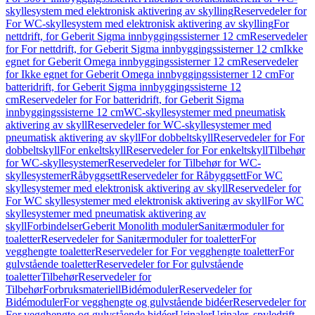
skyllesystem med elektronisk aktivering av skylling
Reservedeler for
For WC-skyllesystem med elektronisk aktivering av skylling
For
nettdrift, for Geberit Sigma innbyggingssisterner 12 cm
Reservedeler
for For nettdrift, for Geberit Sigma innbyggingssisterner 12 cm
Ikke
egnet for Geberit Omega innbyggingssisterner 12 cm
Reservedeler
for Ikke egnet for Geberit Omega innbyggingssisterner 12 cm
For
batteridrift, for Geberit Sigma innbyggingssisterne 12
cm
Reservedeler for For batteridrift, for Geberit Sigma
innbyggingssisterne 12 cm
WC-skyllesystemer med pneumatisk
aktivering av skyll
Reservedeler for WC-skyllesystemer med
pneumatisk aktivering av skyll
For dobbeltskyll
Reservedeler for For
dobbeltskyll
For enkeltskyll
Reservedeler for For enkeltskyll
Tilbehør
for WC-skyllesystemer
Reservedeler for Tilbehør for WC-
skyllesystemer
Råbyggsett
Reservedeler for Råbyggsett
For WC
skyllesystemer med elektronisk aktivering av skyll
Reservedeler for
For WC skyllesystemer med elektronisk aktivering av skyll
For WC
skyllesystemer med pneumatisk aktivering av
skyll
Forbindelser
Geberit Monolith moduler
Sanitærmoduler for
toaletter
Reservedeler for Sanitærmoduler for toaletter
For
vegghengte toaletter
Reservedeler for For vegghengte toaletter
For
gulvstående toaletter
Reservedeler for For gulvstående
toaletter
Tilbehør
Reservedeler for
Tilbehør
Forbruksmateriell
Bidémoduler
Reservedeler for
Bidémoduler
For vegghengte og gulvstående bidéer
Reservedeler for
For vegghengte og gulvstående bidéer
Urinaler
Urinaler, spyledrift,