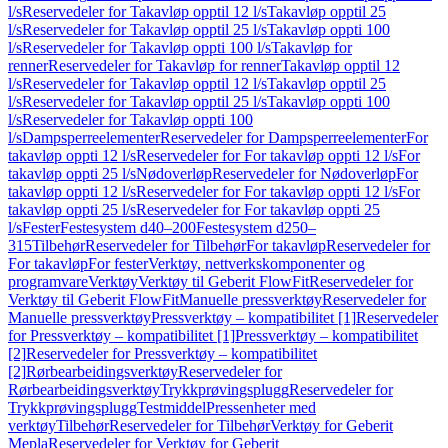
l/s
Reservedeler for Takavløp opptil 12 l/s
Takavløp opptil 25
l/s
Reservedeler for Takavløp opptil 25 l/s
Takavløp oppti 100
l/s
Reservedeler for Takavløp oppti 100 l/s
Takavløp for
renner
Reservedeler for Takavløp for renner
Takavløp opptil 12
l/s
Reservedeler for Takavløp opptil 12 l/s
Takavløp opptil 25
l/s
Reservedeler for Takavløp opptil 25 l/s
Takavløp oppti 100
l/s
Reservedeler for Takavløp oppti 100
l/s
Dampsperreelementer
Reservedeler for Dampsperreelementer
For
takavløp oppti 12 l/s
Reservedeler for For takavløp oppti 12 l/s
For
takavløp oppti 25 l/s
Nødoverløp
Reservedeler for Nødoverløp
For
takavløp oppti 12 l/s
Reservedeler for For takavløp oppti 12 l/s
For
takavløp oppti 25 l/s
Reservedeler for For takavløp oppti 25
l/s
Fester
Festesystem d40–200
Festesystem d250–
315
Tilbehør
Reservedeler for Tilbehør
For takavløp
Reservedeler for
For takavløp
For fester
Verktøy, nettverkskomponenter og
programvare
Verktøy
Verktøy til Geberit FlowFit
Reservedeler for
Verktøy til Geberit FlowFit
Manuelle pressverktøy
Reservedeler for
Manuelle pressverktøy
Pressverktøy – kompatibilitet [1]
Reservedeler
for Pressverktøy – kompatibilitet [1]
Pressverktøy – kompatibilitet
[2]
Reservedeler for Pressverktøy – kompatibilitet
[2]
Rørbearbeidingsverktøy
Reservedeler for
Rørbearbeidingsverktøy
Trykkprøvingsplugg
Reservedeler for
Trykkprøvingsplugg
Testmiddel
Pressenheter med
verktøy
Tilbehør
Reservedeler for Tilbehør
Verktøy for Geberit
Mepla
Reservedeler for Verktøy for Geberit