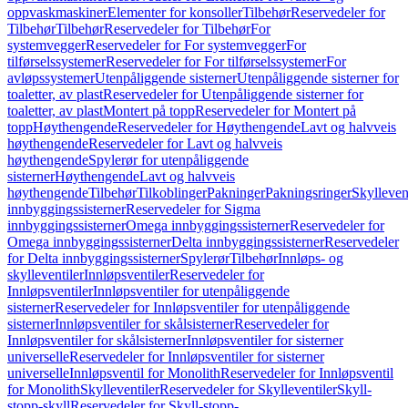
oppvaskmaskiner
Elementer for konsoller
Tilbehør
Reservedeler for
Tilbehør
Tilbehør
Reservedeler for Tilbehør
For
systemvegger
Reservedeler for For systemvegger
For
tilførselssystemer
Reservedeler for For tilførselssystemer
For
avløpssystemer
Utenpåliggende sisterner
Utenpåliggende sisterner for
toaletter, av plast
Reservedeler for Utenpåliggende sisterner for
toaletter, av plast
Montert på topp
Reservedeler for Montert på
topp
Høythengende
Reservedeler for Høythengende
Lavt og halvveis
høythengende
Reservedeler for Lavt og halvveis
høythengende
Spylerør for utenpåliggende
sisterner
Høythengende
Lavt og halvveis
høythengende
Tilbehør
Tilkoblinger
Pakninger
Pakningsringer
Skylleven
innbyggingssisterner
Reservedeler for Sigma
innbyggingssisterner
Omega innbyggingssisterner
Reservedeler for
Omega innbyggingssisterner
Delta innbyggingssisterner
Reservedeler
for Delta innbyggingssisterner
Spylerør
Tilbehør
Innløps- og
skylleventiler
Innløpsventiler
Reservedeler for
Innløpsventiler
Innløpsventiler for utenpåliggende
sisterner
Reservedeler for Innløpsventiler for utenpåliggende
sisterner
Innløpsventiler for skålsisterner
Reservedeler for
Innløpsventiler for skålsisterner
Innløpsventiler for sisterner
universelle
Reservedeler for Innløpsventiler for sisterner
universelle
Innløpsventil for Monolith
Reservedeler for Innløpsventil
for Monolith
Skylleventiler
Reservedeler for Skylleventiler
Skyll-
stopp-skyll
Reservedeler for Skyll-stopp-