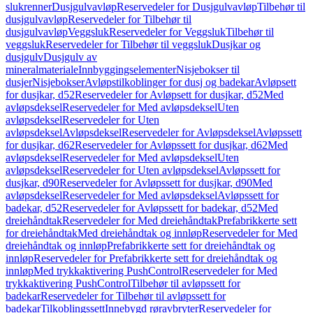
slukrenner
Dusjgulvavløp
Reservedeler for Dusjgulvavløp
Tilbehør til
dusjgulvavløp
Reservedeler for Tilbehør til
dusjgulvavløp
Veggsluk
Reservedeler for Veggsluk
Tilbehør til
veggsluk
Reservedeler for Tilbehør til veggsluk
Dusjkar og
dusjgulv
Dusjgulv av
mineralmateriale
Innbyggingselementer
Nisjebokser til
dusjer
Nisjebokser
Avløpstilkoblinger for dusj og badekar
Avløpsett
for dusjkar, d52
Reservedeler for Avløpsett for dusjkar, d52
Med
avløpsdeksel
Reservedeler for Med avløpsdeksel
Uten
avløpsdeksel
Reservedeler for Uten
avløpsdeksel
Avløpsdeksel
Reservedeler for Avløpsdeksel
Avløpssett
for dusjkar, d62
Reservedeler for Avløpssett for dusjkar, d62
Med
avløpsdeksel
Reservedeler for Med avløpsdeksel
Uten
avløpsdeksel
Reservedeler for Uten avløpsdeksel
Avløpssett for
dusjkar, d90
Reservedeler for Avløpssett for dusjkar, d90
Med
avløpsdeksel
Reservedeler for Med avløpsdeksel
Avløpssett for
badekar, d52
Reservedeler for Avløpssett for badekar, d52
Med
dreiehåndtak
Reservedeler for Med dreiehåndtak
Prefabrikkerte sett
for dreiehåndtak
Med dreiehåndtak og innløp
Reservedeler for Med
dreiehåndtak og innløp
Prefabrikkerte sett for dreiehåndtak og
innløp
Reservedeler for Prefabrikkerte sett for dreiehåndtak og
innløp
Med trykkaktivering PushControl
Reservedeler for Med
trykkaktivering PushControl
Tilbehør til avløpssett for
badekar
Reservedeler for Tilbehør til avløpssett for
badekar
Tilkoblingssett
Innebygd røravbryter
Reservedeler for