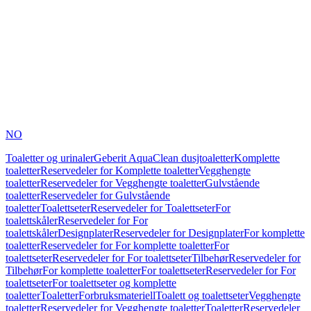
NO
Toaletter og urinaler
Geberit AquaClean dusjtoaletter
Komplette
toaletter
Reservedeler for Komplette toaletter
Vegghengte
toaletter
Reservedeler for Vegghengte toaletter
Gulvstående
toaletter
Reservedeler for Gulvstående
toaletter
Toalettseter
Reservedeler for Toalettseter
For
toalettskåler
Reservedeler for For
toalettskåler
Designplater
Reservedeler for Designplater
For komplette
toaletter
Reservedeler for For komplette toaletter
For
toalettseter
Reservedeler for For toalettseter
Tilbehør
Reservedeler for
Tilbehør
For komplette toaletter
For toalettseter
Reservedeler for For
toalettseter
For toalettseter og komplette
toaletter
Toaletter
Forbruksmateriell
Toalett og toalettseter
Vegghengte
toaletter
Reservedeler for Vegghengte toaletter
Toaletter
Reservedeler