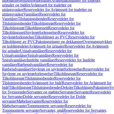
tilbehør
Betjeningshjelpemidler
Avløpstilkoblinger for toaletter,
urinaler og bidéer
Avløpssett for toaletter og
utslagsvasker
Reservedeler for Avløpssett for toaletter og
utslagsvasker
Vannlåser
Reservedeler for
Vannlåser
Tilslutningsbender
Reservedeler for
Tilslutningsbender
Tilkoblingsrør
Reservedeler for
Tilkoblingsrør
Tilkoblingssett
Reservedeler for
Tilkoblingssett
Spylerørforlengelser
Reservedeler for
Spylerørforlengelser
Tilkoblinger av PVC
Reservedeler for
Tilkoblinger av PVC
Pakningsringer og dekkapper
Overgangsstykker
og koblingsdeler
Avløpssett for urinaler
Reservedeler for Avløpssett
for urinaler
Urinalvannlåser
Reservedeler for
Urinalvannlåser
Spiralvannlåser
Reservedeler for
Spiralvannlåser
Innfelte vannlåser
Reservedeler for Innfelte
vannlåser
Rørbendvannlåser
Reservedeler for
Rørbendvannlåser
Spylerør og spylerørforlengelser
Reservedeler for
Spylerør og spylerørforlengelser
Tilkoblingsrør
Reservedeler for
Tilkoblingsrør
Tilslutningsbender
Reservedeler for
Tilslutningsbender
Avløpssett for bidé
Reservedeler for Avløpssett for
bidé
Tilkoblingsrør
Tilslutningsbender
Deksler
Tilkoblinger
Pakninger
Sv
for Sveiseender
Servanter og møbler
Servanter
Servanter
Reservedeler
for Servanter
Doble servanter
Reservedeler for Doble
servanter
Møbelservanter
Reservedeler for
Møbelservanter
Toppmonterte servanter
Reservedeler for
Toppmonterte servanter
Servanter, små
Reservedeler for Servanter,