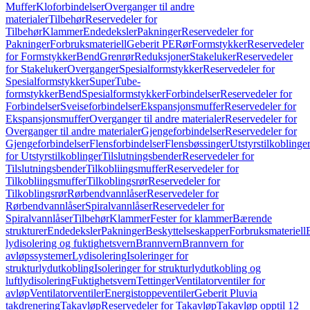
Muffer
Kloforbindelser
Overganger til andre
materialer
Tilbehør
Reservedeler for
Tilbehør
Klammer
Endedeksler
Pakninger
Reservedeler for
Pakninger
Forbruksmateriell
Geberit PE
Rør
Formstykker
Reservedeler
for Formstykker
Bend
Grenrør
Reduksjoner
Stakeluker
Reservedeler
for Stakeluker
Overganger
Spesialformstykker
Reservedeler for
Spesialformstykker
SuperTube-
formstykker
Bend
Spesialformstykker
Forbindelser
Reservedeler for
Forbindelser
Sveiseforbindelser
Ekspansjonsmuffer
Reservedeler for
Ekspansjonsmuffer
Overganger til andre materialer
Reservedeler for
Overganger til andre materialer
Gjengeforbindelser
Reservedeler for
Gjengeforbindelser
Flensforbindelser
Flensbøssinger
Utstyrstilkoblinge
for Utstyrstilkoblinger
Tilslutningsbender
Reservedeler for
Tilslutningsbender
Tilkobliingsmuffer
Reservedeler for
Tilkobliingsmuffer
Tilkoblingsrør
Reservedeler for
Tilkoblingsrør
Rørbendvannlåser
Reservedeler for
Rørbendvannlåser
Spiralvannlåser
Reservedeler for
Spiralvannlåser
Tilbehør
Klammer
Fester for klammer
Bærende
strukturer
Endedeksler
Pakninger
Beskyttelseskapper
Forbruksmateriell
lydisolering og fuktighetsvern
Brannvern
Brannvern for
avløpssystemer
Lydisolering
Isoleringer for
strukturlydutkobling
Isoleringer for strukturlydutkobling og
luftlydisolering
Fuktighetsvern
Tettinger
Ventilatorventiler for
avløp
Ventilatorventiler
Energistoppeventiler
Geberit Pluvia
takdrenering
Takavløp
Reservedeler for Takavløp
Takavløp opptil 12