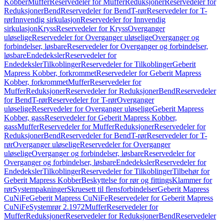
Kobber
Muffer
Reservedeler for Muffer
Reduksjoner
Reservedeler for
Reduksjoner
Bend
Reservedeler for Bend
T-rør
Reservedeler for T-
rør
Innvendig sirkulasjon
Reservedeler for Innvendig
sirkulasjon
Kryss
Reservedeler for Kryss
Overganger
uløselige
Reservedeler for Overganger uløselige
Overganger og
forbindelser, løsbare
Reservedeler for Overganger og forbindelser,
løsbare
Endedeksler
Reservedeler for
Endedeksler
Tilkoblinger
Reservedeler for Tilkoblinger
Geberit
Mapress Kobber, forkrommet
Reservedeler for Geberit Mapress
Kobber, forkrommet
Muffer
Reservedeler for
Muffer
Reduksjoner
Reservedeler for Reduksjoner
Bend
Reservedeler
for Bend
T-rør
Reservedeler for T-rør
Overganger
uløselige
Reservedeler for Overganger uløselige
Geberit Mapress
Kobber, gass
Reservedeler for Geberit Mapress Kobber,
gass
Muffer
Reservedeler for Muffer
Reduksjoner
Reservedeler for
Reduksjoner
Bend
Reservedeler for Bend
T-rør
Reservedeler for T-
rør
Overganger uløselige
Reservedeler for Overganger
uløselige
Overganger og forbindelser, løsbare
Reservedeler for
Overganger og forbindelser, løsbare
Endedeksler
Reservedeler for
Endedeksler
Tilkoblinger
Reservedeler for Tilkoblinger
Tilbehør for
Geberit Mapress Kobber
Beskyttelse for rør og fittings
Klammer for
rør
Systempakninger
Skruesett til flensforbindelser
Geberit Mapress
CuNiFe
Geberit Mapress CuNiFe
Reservedeler for Geberit Mapress
CuNiFe
Systemrør 2.1972
Muffer
Reservedeler for
Muffer
Reduksjoner
Reservedeler for Reduksjoner
Bend
Reservedeler