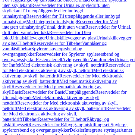
uten skyllekant
Reservedeler for Urinaler, spyledrift, uten
skyllekant
Til utenpåliggende eller innbygd
urinalstyring
Reservedeler for Til utenpåliggende eller innbygd
urinalstyring
Med integrert urinalstyring
Reservedeler for Med
integrert urinalstyring
Urinal, drift uten vann
Reservedeler for Urinal,
drift uten vann
Uten lokk
Reservedeler for Uten
lokk
Urinalskillevegger
Urinalskillevegger av plast
Urinalskillevegger
av glass
Tilbehør
Reservedeler for Tilbehør
Vannlåser og
vannlåstilbehør
Spylerør, spylerørsbend og
overgangsstykker
Reservedeler for Spylerør, spylerørsbend og
overgangsstykker
Festemateriell
Avløpsventiler
Vannfordeler
Urinalstyr
for Innfelt
Med elektronisk aktivering av skyll, nettdrift
Reservedeler
for Med elektronisk aktivering av skyll, nettdrift
Med elektronisk
aktivering av skyll, batteridrift
Reservedeler for Med elektronisk
aktivering av skyll, batteridrift
Med pneumatisk aktivering av
skyll
Reservedeler for Med pneumatisk aktivering av
skyll
Basic
Reservedeler for Basic
Utenpåliggende
Reservedeler for
Utenpåliggende
Med elektronisk aktivering av skyll,
nettdrift
Reservedeler for Med elektronisk aktivering av skyll,
nettdrift
Med elektronisk aktivering av skyll, batteridrift
Reservedeler
for Med elektronisk aktivering av skyll,
batteridrift
Tilbehør
Reservedeler for Tilbehør
Råbygg- og
utskiftingssett
Reservedeler for Råbygg- og utskiftingssett
Spylerør,
spylerørsbend og overgangsstykker
Deksler
Integrerte styringer
Annet