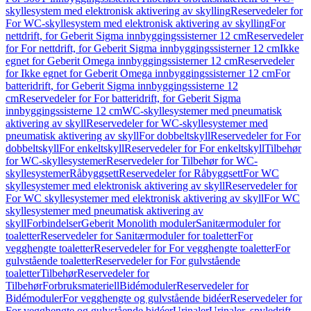
skyllesystem med elektronisk aktivering av skylling
Reservedeler for
For WC-skyllesystem med elektronisk aktivering av skylling
For
nettdrift, for Geberit Sigma innbyggingssisterner 12 cm
Reservedeler
for For nettdrift, for Geberit Sigma innbyggingssisterner 12 cm
Ikke
egnet for Geberit Omega innbyggingssisterner 12 cm
Reservedeler
for Ikke egnet for Geberit Omega innbyggingssisterner 12 cm
For
batteridrift, for Geberit Sigma innbyggingssisterne 12
cm
Reservedeler for For batteridrift, for Geberit Sigma
innbyggingssisterne 12 cm
WC-skyllesystemer med pneumatisk
aktivering av skyll
Reservedeler for WC-skyllesystemer med
pneumatisk aktivering av skyll
For dobbeltskyll
Reservedeler for For
dobbeltskyll
For enkeltskyll
Reservedeler for For enkeltskyll
Tilbehør
for WC-skyllesystemer
Reservedeler for Tilbehør for WC-
skyllesystemer
Råbyggsett
Reservedeler for Råbyggsett
For WC
skyllesystemer med elektronisk aktivering av skyll
Reservedeler for
For WC skyllesystemer med elektronisk aktivering av skyll
For WC
skyllesystemer med pneumatisk aktivering av
skyll
Forbindelser
Geberit Monolith moduler
Sanitærmoduler for
toaletter
Reservedeler for Sanitærmoduler for toaletter
For
vegghengte toaletter
Reservedeler for For vegghengte toaletter
For
gulvstående toaletter
Reservedeler for For gulvstående
toaletter
Tilbehør
Reservedeler for
Tilbehør
Forbruksmateriell
Bidémoduler
Reservedeler for
Bidémoduler
For vegghengte og gulvstående bidéer
Reservedeler for
For vegghengte og gulvstående bidéer
Urinaler
Urinaler, spyledrift,