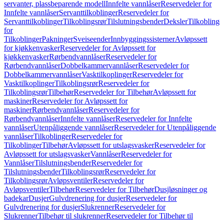
servanter, plassbeparende modell
Innfelte vannlåser
Reservedeler for
Innfelte vannlåser
Servanttilkoblinger
Reservedeler for
Servanttilkoblinger
Tilkoblingsrør
Tilslutningsbender
Deksler
Tilkobling
for
Tilkoblinger
Pakninger
Sveiseender
Innbyggingssisterner
Avløpssett
for kjøkkenvasker
Reservedeler for Avløpssett for
kjøkkenvasker
Rørbendvannlåser
Reservedeler for
Rørbendvannlåser
Dobbelkammervannlåser
Reservedeler for
Dobbelkammervannlåser
Vasktilkoplinger
Reservedeler for
Vasktilkoplinger
Tilkoblingsrør
Reservedeler for
Tilkoblingsrør
Tilbehør
Reservedeler for Tilbehør
Avløpssett for
maskiner
Reservedeler for Avløpssett for
maskiner
Rørbendvannlåser
Reservedeler for
Rørbendvannlåser
Innfelte vannlåser
Reservedeler for Innfelte
vannlåser
Utenpåliggende vannlåser
Reservedeler for Utenpåliggende
vannlåser
Tilkoblinger
Reservedeler for
Tilkoblinger
Tilbehør
Avløpssett for utslagsvasker
Reservedeler for
Avløpssett for utslagsvasker
Vannlåser
Reservedeler for
Vannlåser
Tilslutningsbender
Reservedeler for
Tilslutningsbender
Tilkoblingsrør
Reservedeler for
Tilkoblingsrør
Avløpsventiler
Reservedeler for
Avløpsventiler
Tilbehør
Reservedeler for Tilbehør
Dusjløsninger og
badekar
Dusjer
Gulvdrenering for dusjer
Reservedeler for
Gulvdrenering for dusjer
Slukrenner
Reservedeler for
Slukrenner
Tilbehør til slukrenner
Reservedeler for Tilbehør til