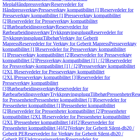
Mepla
Håndpressverktøy
Reservedeler for
Håndpressverktøy
Presseverktøy kompatibilitet [1]
Reservedeler for
Presseverktøy kompatibilitet [1]
Presseverktøy kompatibilitet
[2]
Reservedeler for Presseverktøy kompatibilitet
[2]
Rørbearbeidingsverktøy
Reservedeler for
Rørbearbeidingsverktøy
Trykkprøvingsplugg
Reservedeler for
Trykkprøvingsplugg
Tilbehør
Verktøy for Geberit
Mapress
Reservedeler for Verktøy for Geberit Mapress
Presseverktøy
kompatibilitet [1]
Reservedeler for Presseverktøy kompatibilitet
[1]
Presseverktøy kompatibilitet [2]
Reservedeler for Presseverktøy
kompatibilitet [2]
Pressverktøy-kompatibilitet [1] / [2]
Reservedeler
for Pressverktøy-kompatibilitet [1] / [2]
Presseverktøy kompatibilitet
[2XL]
Reservedeler for Presseverktøy kompatibilitet
[2XL]
Presseverktøy kompatibilitet [3]
Reservedeler for
Presseverktøy kompatibilitet
[3]
Rørbearbeidingsverktøy
Reservedeler for
Rørbearbeidingsverktøy
Trykkprøvingsplugg
Tilbehør
Pressenheter
Res
for Pressenheter
Pressenheter kompatibilitet [1]
Reservedeler for
Pressenheter kompatibilitet [1]
Pressenheter kompatibilitet
[2]
Reservedeler for Pressenheter kompatibilitet [2]
Pressenheter
kompatibilitet [2XL]
Reservedeler for Pressenheter kompatibilitet
[2XL]
Pressenheter kompatibilitet [4]/[2]
Reservedeler for
Pressenheter kompatibilitet [4]/[2]
Verktøy for Geberit Silent-db20 /
Geberit PE
Reservedeler for Verktøy for Geberit Silent-db20 /
Geberit PE
Elektrosveiseverktøy
Reservedeler for