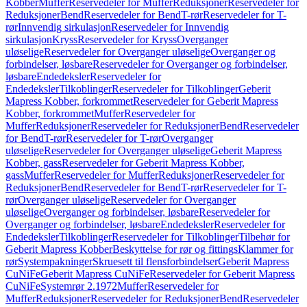
Kobber
Muffer
Reservedeler for Muffer
Reduksjoner
Reservedeler for
Reduksjoner
Bend
Reservedeler for Bend
T-rør
Reservedeler for T-
rør
Innvendig sirkulasjon
Reservedeler for Innvendig
sirkulasjon
Kryss
Reservedeler for Kryss
Overganger
uløselige
Reservedeler for Overganger uløselige
Overganger og
forbindelser, løsbare
Reservedeler for Overganger og forbindelser,
løsbare
Endedeksler
Reservedeler for
Endedeksler
Tilkoblinger
Reservedeler for Tilkoblinger
Geberit
Mapress Kobber, forkrommet
Reservedeler for Geberit Mapress
Kobber, forkrommet
Muffer
Reservedeler for
Muffer
Reduksjoner
Reservedeler for Reduksjoner
Bend
Reservedeler
for Bend
T-rør
Reservedeler for T-rør
Overganger
uløselige
Reservedeler for Overganger uløselige
Geberit Mapress
Kobber, gass
Reservedeler for Geberit Mapress Kobber,
gass
Muffer
Reservedeler for Muffer
Reduksjoner
Reservedeler for
Reduksjoner
Bend
Reservedeler for Bend
T-rør
Reservedeler for T-
rør
Overganger uløselige
Reservedeler for Overganger
uløselige
Overganger og forbindelser, løsbare
Reservedeler for
Overganger og forbindelser, løsbare
Endedeksler
Reservedeler for
Endedeksler
Tilkoblinger
Reservedeler for Tilkoblinger
Tilbehør for
Geberit Mapress Kobber
Beskyttelse for rør og fittings
Klammer for
rør
Systempakninger
Skruesett til flensforbindelser
Geberit Mapress
CuNiFe
Geberit Mapress CuNiFe
Reservedeler for Geberit Mapress
CuNiFe
Systemrør 2.1972
Muffer
Reservedeler for
Muffer
Reduksjoner
Reservedeler for Reduksjoner
Bend
Reservedeler