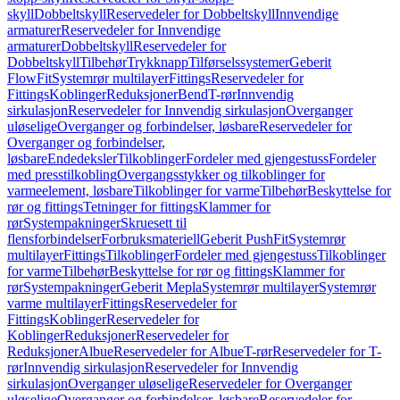
skyll
Dobbeltskyll
Reservedeler for Dobbeltskyll
Innvendige
armaturer
Reservedeler for Innvendige
armaturer
Dobbeltskyll
Reservedeler for
Dobbeltskyll
Tilbehør
Trykknapp
Tilførselssystemer
Geberit
FlowFit
Systemrør multilayer
Fittings
Reservedeler for
Fittings
Koblinger
Reduksjoner
Bend
T-rør
Innvendig
sirkulasjon
Reservedeler for Innvendig sirkulasjon
Overganger
uløselige
Overganger og forbindelser, løsbare
Reservedeler for
Overganger og forbindelser,
løsbare
Endedeksler
Tilkoblinger
Fordeler med gjengestuss
Fordeler
med presstilkobling
Overgangsstykker og tilkoblinger for
varmeelement, løsbare
Tilkoblinger for varme
Tilbehør
Beskyttelse for
rør og fittings
Tetninger for fittings
Klammer for
rør
Systempakninger
Skruesett til
flensforbindelser
Forbruksmateriell
Geberit PushFit
Systemrør
multilayer
Fittings
Tilkoblinger
Fordeler med gjengestuss
Tilkoblinger
for varme
Tilbehør
Beskyttelse for rør og fittings
Klammer for
rør
Systempakninger
Geberit Mepla
Systemrør multilayer
Systemrør
varme multilayer
Fittings
Reservedeler for
Fittings
Koblinger
Reservedeler for
Koblinger
Reduksjoner
Reservedeler for
Reduksjoner
Albue
Reservedeler for Albue
T-rør
Reservedeler for T-
rør
Innvendig sirkulasjon
Reservedeler for Innvendig
sirkulasjon
Overganger uløselige
Reservedeler for Overganger
uløselige
Overganger og forbindelser, løsbare
Reservedeler for