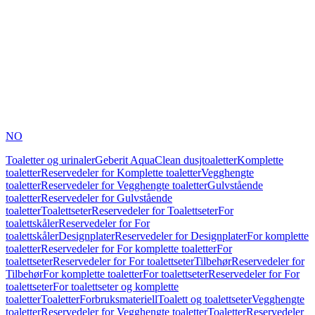
NO
Toaletter og urinaler
Geberit AquaClean dusjtoaletter
Komplette
toaletter
Reservedeler for Komplette toaletter
Vegghengte
toaletter
Reservedeler for Vegghengte toaletter
Gulvstående
toaletter
Reservedeler for Gulvstående
toaletter
Toalettseter
Reservedeler for Toalettseter
For
toalettskåler
Reservedeler for For
toalettskåler
Designplater
Reservedeler for Designplater
For komplette
toaletter
Reservedeler for For komplette toaletter
For
toalettseter
Reservedeler for For toalettseter
Tilbehør
Reservedeler for
Tilbehør
For komplette toaletter
For toalettseter
Reservedeler for For
toalettseter
For toalettseter og komplette
toaletter
Toaletter
Forbruksmateriell
Toalett og toalettseter
Vegghengte
toaletter
Reservedeler for Vegghengte toaletter
Toaletter
Reservedeler