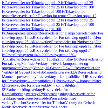
l/s
Reservedeler for Takavløp opptil 12 l/s
Takavløp opptil 25
l/s
Reservedeler for Takavløp opptil 25 l/s
Takavløp oppti 100
l/s
Reservedeler for Takavløp oppti 100 l/s
Takavløp for
renner
Reservedeler for Takavløp for renner
Takavløp opptil 12
l/s
Reservedeler for Takavløp opptil 12 l/s
Takavløp opptil 25
l/s
Reservedeler for Takavløp opptil 25 l/s
Takavløp oppti 100
l/s
Reservedeler for Takavløp oppti 100
l/s
Dampsperreelementer
Reservedeler for Dampsperreelementer
For
takavløp oppti 12 l/s
Reservedeler for For takavløp oppti 12 l/s
For
takavløp oppti 25 l/s
Nødoverløp
Reservedeler for Nødoverløp
For
takavløp oppti 12 l/s
Reservedeler for For takavløp oppti 12 l/s
For
takavløp oppti 25 l/s
Reservedeler for For takavløp oppti 25
l/s
Fester
Festesystem d40–200
Festesystem d250–
315
Tilbehør
Reservedeler for Tilbehør
For takavløp
Reservedeler for
For takavløp
For fester
Verktøy, nettverkskomponenter og
programvare
Verktøy
Verktøy til Geberit FlowFit
Reservedeler for
Verktøy til Geberit FlowFit
Manuelle pressverktøy
Reservedeler for
Manuelle pressverktøy
Pressverktøy – kompatibilitet [1]
Reservedeler
for Pressverktøy – kompatibilitet [1]
Pressverktøy – kompatibilitet
[2]
Reservedeler for Pressverktøy – kompatibilitet
[2]
Rørbearbeidingsverktøy
Reservedeler for
Rørbearbeidingsverktøy
Trykkprøvingsplugg
Reservedeler for
Trykkprøvingsplugg
Testmiddel
Pressenheter med
verktøy
Tilbehør
Reservedeler for Tilbehør
Verktøy for Geberit
Mepla
Reservedeler for Verktøy for Geberit