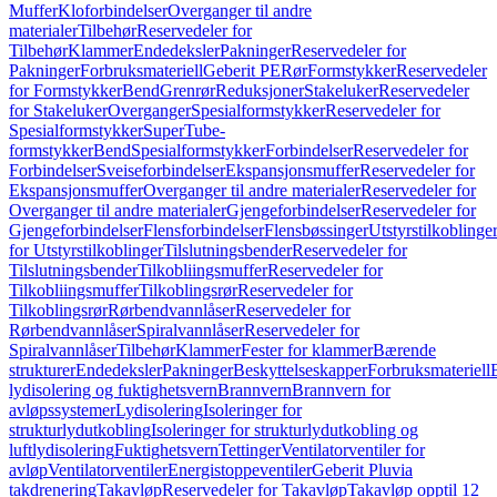
Muffer
Kloforbindelser
Overganger til andre
materialer
Tilbehør
Reservedeler for
Tilbehør
Klammer
Endedeksler
Pakninger
Reservedeler for
Pakninger
Forbruksmateriell
Geberit PE
Rør
Formstykker
Reservedeler
for Formstykker
Bend
Grenrør
Reduksjoner
Stakeluker
Reservedeler
for Stakeluker
Overganger
Spesialformstykker
Reservedeler for
Spesialformstykker
SuperTube-
formstykker
Bend
Spesialformstykker
Forbindelser
Reservedeler for
Forbindelser
Sveiseforbindelser
Ekspansjonsmuffer
Reservedeler for
Ekspansjonsmuffer
Overganger til andre materialer
Reservedeler for
Overganger til andre materialer
Gjengeforbindelser
Reservedeler for
Gjengeforbindelser
Flensforbindelser
Flensbøssinger
Utstyrstilkoblinge
for Utstyrstilkoblinger
Tilslutningsbender
Reservedeler for
Tilslutningsbender
Tilkobliingsmuffer
Reservedeler for
Tilkobliingsmuffer
Tilkoblingsrør
Reservedeler for
Tilkoblingsrør
Rørbendvannlåser
Reservedeler for
Rørbendvannlåser
Spiralvannlåser
Reservedeler for
Spiralvannlåser
Tilbehør
Klammer
Fester for klammer
Bærende
strukturer
Endedeksler
Pakninger
Beskyttelseskapper
Forbruksmateriell
lydisolering og fuktighetsvern
Brannvern
Brannvern for
avløpssystemer
Lydisolering
Isoleringer for
strukturlydutkobling
Isoleringer for strukturlydutkobling og
luftlydisolering
Fuktighetsvern
Tettinger
Ventilatorventiler for
avløp
Ventilatorventiler
Energistoppeventiler
Geberit Pluvia
takdrenering
Takavløp
Reservedeler for Takavløp
Takavløp opptil 12