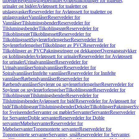
tilbehør
Betjeningshjelpemidler
Avløpstilkoblinger for toaletter,
urinaler og bidéer
Avløpssett for toaletter og
utslagsvasker
Reservedeler for Avløpssett for toaletter og
utslagsvasker
Vannlåser
Reservedeler for
Vannlåser
Tilslutningsbender
Reservedeler for
Tilslutningsbender
Tilkoblingsrør
Reservedeler for
Tilkoblingsrør
Tilkoblingssett
Reservedeler for
Tilkoblingssett
Spylerørforlengelser
Reservedeler for
Spylerørforlengelser
Tilkoblinger av PVC
Reservedeler for
Tilkoblinger av PVC
Pakningsringer og dekkapper
Overgangsstykker
og koblingsdeler
Avløpssett for urinaler
Reservedeler for Avløpssett
for urinaler
Urinalvannlåser
Reservedeler for
Urinalvannlåser
Spiralvannlåser
Reservedeler for
Spiralvannlåser
Innfelte vannlåser
Reservedeler for Innfelte
vannlåser
Rørbendvannlåser
Reservedeler for
Rørbendvannlåser
Spylerør og spylerørforlengelser
Reservedeler for
Spylerør og spylerørforlengelser
Tilkoblingsrør
Reservedeler for
Tilkoblingsrør
Tilslutningsbender
Reservedeler for
Tilslutningsbender
Avløpssett for bidé
Reservedeler for Avløpssett for
bidé
Tilkoblingsrør
Tilslutningsbender
Deksler
Tilkoblinger
Pakninger
Sv
for Sveiseender
Servanter og møbler
Servanter
Servanter
Reservedeler
for Servanter
Doble servanter
Reservedeler for Doble
servanter
Møbelservanter
Reservedeler for
Møbelservanter
Toppmonterte servanter
Reservedeler for
Toppmonterte servanter
Servanter, små
Reservedeler for Servanter,