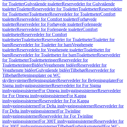
for Toaletter
Gulvstående toaletter
Reservedeler for Gulvstående
toaletter
Toaletter
Reservedeler for Toaletter
Toalettseter
Reservedeler
for Toalettseter
Toalettseter
Reservedeler for Toalettseter
Comfort
toaletter
Reservedeler for Comfort toaletter
Forhøyede
toaletter
Reservedeler for Forhøyede toaletter
Forlengede
toaletter
Reservedeler for Forlengede toaletter
Comfort
toalettseter
Reservedeler for Comfort
toalettseter
Toalettseter
Reservedeler for Toalettseter
Toaletter for
barn
Reservedeler for Toaletter for barn
Vegghengte
toaletter
Reservedeler for Vegghengte toaletter
Toalettseter for
barn
Reservedeler for Toalettseter for barn
Toalettseter
Reservedeler
for Toalettseter
Toalettseteringer
Reservedeler for
Toalettseteringer
Bidéer
Vegghengte bidéer
Reservedeler for
Vegghengte bidéer
Gulvstående bidéer
Tilbehør
Reservedeler for
Tilbehør
Betjeningsplater og WC
skyllesystemer
Betjeningsplater
Reservedeler for Betjeningsplater
For
Sigma innbyggingssisterner
Reservedeler for For Sigma
innbyggingssisterner
For Omega innbyggingssisterner
Reservedeler
for For Omega innbyggingssisterner
For Kappa
innbyggingssisterner
Reservedeler for For Kappa
innbyggingssisterner
For Delta innbyggingssisterner
Reservedeler for
For Delta innbyggingssisterner
For Twinline
innbyggingssisterner
Reservedeler for For Twinline
innbyggingssisterner
For 300T innbyggingssisterner
Reservedeler for
For 300T innbyggingssisterner
Tilbehør
Forbruksmateriell
For WC-