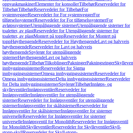
oppvaskmaskiner
Elementer for konsoller
Tilbehør
Reservedeler for
Tilbehør
Tilbehør
Reservedeler for Tilbehør
For
systemvegger
Reservedeler for For systemvegger
For
tilførselssystemer
Reservedeler for For tilførselssystemer
For
avløpssystemer
Utenpåliggende sisterner
Utenpåliggende sisterner for
toaletter, av plast
Reservedeler for Utenpåliggende sisterner for
toaletter, av plast
Montert på topp
Reservedeler for Montert på
topp
Høythengende
Reservedeler for Høythengende
Lavt og halvveis
høythengende
Reservedeler for Lavt og halvveis
høythengende
Spylerør for utenpåliggende
sisterner
Høythengende
Lavt og halvveis
høythengende
Tilbehør
Tilkoblinger
Pakninger
Pakningsringer
Skylleven
innbyggingssisterner
Reservedeler for Sigma
innbyggingssisterner
Omega innbyggingssisterner
Reservedeler for
Omega innbyggingssisterner
Delta innbyggingssisterner
Reservedeler
for Delta innbyggingssisterner
Spylerør
Tilbehør
Innløps- og
skylleventiler
Innløpsventiler
Reservedeler for
Innløpsventiler
Innløpsventiler for utenpåliggende
sisterner
Reservedeler for Innløpsventiler for utenpåliggende
sisterner
Innløpsventiler for skålsisterner
Reservedeler for
Innløpsventiler for skålsisterner
Innløpsventiler for sisterner
universelle
Reservedeler for Innløpsventiler for sisterner
universelle
Innløpsventil for Monolith
Reservedeler for Innløpsventil
for Monolith
Skylleventiler
Reservedeler for Skylleventiler
Skyll-
stopp-skyll
Reservedeler for Skyll-stopp-