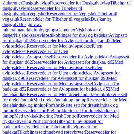
slukrenner
Dusjgulvavløp
Reservedeler for Dusjgulvavløp
Tilbehør til
dusjgulvavløp
Reservedeler for Tilbehør til
dusjgulvavløp
Veggsluk
Reservedeler for Veggsluk
Tilbehør til
veggsluk
Reservedeler for Tilbehør til veggsluk
Dusjkar og
dusjgulv
Dusjgulv av
mineralmateriale
Innbyggingselementer
Nisjebokser til
dusjer
Nisjebokser
Avløpstilkoblinger for dusj og badekar
Avløpsett
for dusjkar, d52
Reservedeler for Avløpsett for dusjkar, d52
Med
avløpsdeksel
Reservedeler for Med avløpsdeksel
Uten
avløpsdeksel
Reservedeler for Uten
avløpsdeksel
Avløpsdeksel
Reservedeler for Avløpsdeksel
Avløpssett
for dusjkar, d62
Reservedeler for Avløpssett for dusjkar, d62
Med
avløpsdeksel
Reservedeler for Med avløpsdeksel
Uten
avløpsdeksel
Reservedeler for Uten avløpsdeksel
Avløpssett for
dusjkar, d90
Reservedeler for Avløpssett for dusjkar, d90
Med
avløpsdeksel
Reservedeler for Med avløpsdeksel
Avløpssett for
badekar, d52
Reservedeler for Avløpssett for badekar, d52
Med
dreiehåndtak
Reservedeler for Med dreiehåndtak
Prefabrikkerte sett
for dreiehåndtak
Med dreiehåndtak og innløp
Reservedeler for Med
dreiehåndtak og innløp
Prefabrikkerte sett for dreiehåndtak og
innløp
Reservedeler for Prefabrikkerte sett for dreiehåndtak og
innløp
Med trykkaktivering PushControl
Reservedeler for Med
trykkaktivering PushControl
Tilbehør til avløpssett for
badekar
Reservedeler for Tilbehør til avløpssett for
badekar
Tilkoblingssett
Innebygd røravbryter
Reservedeler for