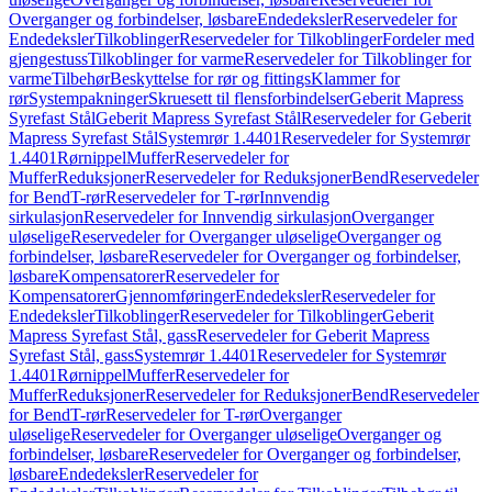
Overganger og forbindelser, løsbare
Endedeksler
Reservedeler for
Endedeksler
Tilkoblinger
Reservedeler for Tilkoblinger
Fordeler med
gjengestuss
Tilkoblinger for varme
Reservedeler for Tilkoblinger for
varme
Tilbehør
Beskyttelse for rør og fittings
Klammer for
rør
Systempakninger
Skruesett til flensforbindelser
Geberit Mapress
Syrefast Stål
Geberit Mapress Syrefast Stål
Reservedeler for Geberit
Mapress Syrefast Stål
Systemrør 1.4401
Reservedeler for Systemrør
1.4401
Rørnippel
Muffer
Reservedeler for
Muffer
Reduksjoner
Reservedeler for Reduksjoner
Bend
Reservedeler
for Bend
T-rør
Reservedeler for T-rør
Innvendig
sirkulasjon
Reservedeler for Innvendig sirkulasjon
Overganger
uløselige
Reservedeler for Overganger uløselige
Overganger og
forbindelser, løsbare
Reservedeler for Overganger og forbindelser,
løsbare
Kompensatorer
Reservedeler for
Kompensatorer
Gjennomføringer
Endedeksler
Reservedeler for
Endedeksler
Tilkoblinger
Reservedeler for Tilkoblinger
Geberit
Mapress Syrefast Stål, gass
Reservedeler for Geberit Mapress
Syrefast Stål, gass
Systemrør 1.4401
Reservedeler for Systemrør
1.4401
Rørnippel
Muffer
Reservedeler for
Muffer
Reduksjoner
Reservedeler for Reduksjoner
Bend
Reservedeler
for Bend
T-rør
Reservedeler for T-rør
Overganger
uløselige
Reservedeler for Overganger uløselige
Overganger og
forbindelser, løsbare
Reservedeler for Overganger og forbindelser,
løsbare
Endedeksler
Reservedeler for