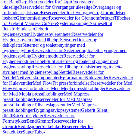
for Bend
T-rør
Reservedeler for T-rør
Overganger
uløselige
Reservedeler for Overganger uløselige
Overganger og
forbindelser, løsbare
Reservedeler for Overganger og forbindelser,
løsbare
Gjennomføringer
Reservedeler for Gjennomføringer
Tilbehør
for Geberit Mapress CuNiFe
Systempakninger
Skruesett til
flensforbindelser
Geberit
hygienesystem
Hygienespylerenheter
Reservedeler for
Hygienespylerenheter
Tilbehør
Sensorer
Deksler og
dekkplater
Sisterner og toalett-styringer med
hygienespyling
Reservedeler for Sisterner og toalett-styringer med
hygienespyling
Hygienemoduler
Reservedeler for
Hygienemoduler
Tilbehør til sisterner og toalett-styringer med
hygienespyling
Reservedeler for Tilbehør til sisterner og toalett-
styringer med hygienespyling
Nettdel
Reservedeler for
Nettdel
Nettverkskomponenter
Rørarmaturer
Kuleventiler
Reservedeler
for Kuleventiler
Med FlowFit pressforbindelser
Reservedeler for Med
FlowFit pressforbindelser
Med Mepla presstilkoblinger
Reservedeler
for Med Mepla presstilkoblinger
Med Mapress
presstilkoblinger
Reservedeler for Med Mapress
presstilkoblinger
Tilbakeslagsventiler
Med Mapress
presstilkoblinger
Bygningsavløpssystemer
Geberit Silent-
db20
Rør
Formstykker
Reservedeler for
Formstykker
Bend
Grenrør
Reservedeler for
Grenrør
Reduksjoner
Stakeluker
Reservedeler for
Stakeluker
SuperTube-