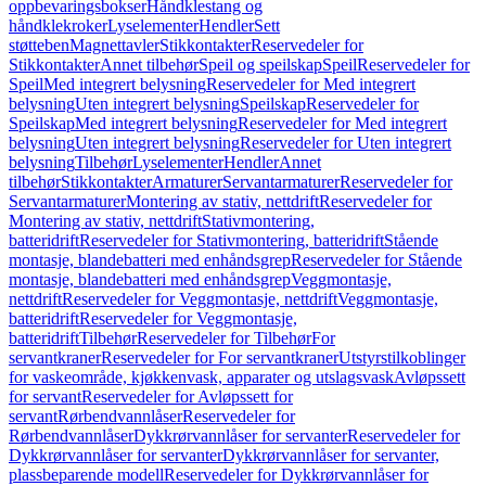
oppbevaringsbokser
Håndklestang og
håndklekroker
Lyselementer
Hendler
Sett
støtteben
Magnettavler
Stikkontakter
Reservedeler for
Stikkontakter
Annet tilbehør
Speil og speilskap
Speil
Reservedeler for
Speil
Med integrert belysning
Reservedeler for Med integrert
belysning
Uten integrert belysning
Speilskap
Reservedeler for
Speilskap
Med integrert belysning
Reservedeler for Med integrert
belysning
Uten integrert belysning
Reservedeler for Uten integrert
belysning
Tilbehør
Lyselementer
Hendler
Annet
tilbehør
Stikkontakter
Armaturer
Servantarmaturer
Reservedeler for
Servantarmaturer
Montering av stativ, nettdrift
Reservedeler for
Montering av stativ, nettdrift
Stativmontering,
batteridrift
Reservedeler for Stativmontering, batteridrift
Stående
montasje, blandebatteri med enhåndsgrep
Reservedeler for Stående
montasje, blandebatteri med enhåndsgrep
Veggmontasje,
nettdrift
Reservedeler for Veggmontasje, nettdrift
Veggmontasje,
batteridrift
Reservedeler for Veggmontasje,
batteridrift
Tilbehør
Reservedeler for Tilbehør
For
servantkraner
Reservedeler for For servantkraner
Utstyrstilkoblinger
for vaskeområde, kjøkkenvask, apparater og utslagsvask
Avløpssett
for servant
Reservedeler for Avløpssett for
servant
Rørbendvannlåser
Reservedeler for
Rørbendvannlåser
Dykkrørvannlåser for servanter
Reservedeler for
Dykkrørvannlåser for servanter
Dykkrørvannlåser for servanter,
plassbeparende modell
Reservedeler for Dykkrørvannlåser for