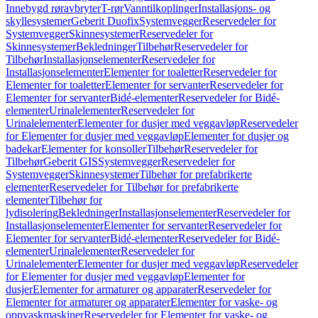
Innebygd røravbryter
T-rør
Vanntilkoplinger
Installasjons- og
skyllesystemer
Geberit Duofix
Systemvegger
Reservedeler for
Systemvegger
Skinnesystemer
Reservedeler for
Skinnesystemer
Bekledninger
Tilbehør
Reservedeler for
Tilbehør
Installasjonselementer
Reservedeler for
Installasjonselementer
Elementer for toaletter
Reservedeler for
Elementer for toaletter
Elementer for servanter
Reservedeler for
Elementer for servanter
Bidé-elementer
Reservedeler for Bidé-
elementer
Urinalelementer
Reservedeler for
Urinalelementer
Elementer for dusjer med veggavløp
Reservedeler
for Elementer for dusjer med veggavløp
Elementer for dusjer og
badekar
Elementer for konsoller
Tilbehør
Reservedeler for
Tilbehør
Geberit GIS
Systemvegger
Reservedeler for
Systemvegger
Skinnesystemer
Tilbehør for prefabrikerte
elementer
Reservedeler for Tilbehør for prefabrikerte
elementer
Tilbehør for
lydisolering
Bekledninger
Installasjonselementer
Reservedeler for
Installasjonselementer
Elementer for servanter
Reservedeler for
Elementer for servanter
Bidé-elementer
Reservedeler for Bidé-
elementer
Urinalelementer
Reservedeler for
Urinalelementer
Elementer for dusjer med veggavløp
Reservedeler
for Elementer for dusjer med veggavløp
Elementer for
dusjer
Elementer for armaturer og apparater
Reservedeler for
Elementer for armaturer og apparater
Elementer for vaske- og
oppvaskmaskiner
Reservedeler for Elementer for vaske- og