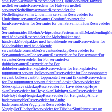
små
Hjørne-servanter
Reservedeler for Hjørne-servanter
Halvveis
nedfelt servanter
Reservedeler for Halvveis nedfelt
servanter
Nedfellingsservanter
Reservedeler for
Nedfellingsservanter
Underlimte servanter
Reservedeler for
Underlimte servanter
Servanter Comfort
Servanter for
barn
Reservedeler for Servanter for barn
Servantområder
Reservedeler
for
Servantområder
Tilbehør
Avløpsdeksel
Festemateriell
Dekorblending
Mø
med håndvask
Reservedeler for Møbelpakker med
håndvask
Møbelpakker med heldekkende servant
Reservedeler for
Møbelpakker med heldekkende
servant
Baderomsmøbler
Servantunderskap
Reservedeler for
Servantunderskap
For servanter
Reservedeler for For servanter
For
servanter
Reservedeler for For servanter
For
dobbelservanter
Reservedeler for For
dobbelservanter
Benkeplater
Reservedeler for Benkeplater
For
toppmontert servant, bolleservant
Reservedeler for For toppmontert
servant, bolleservant
For toppmontert servant firkantet
Reservedeler
for For toppmontert servant firkantet
Sideskap
Reservedeler for
Sideskap
Lave sideskap
Reservedeler for Lave sideskap
Høye
skap
Reservedeler for Høye skap
Halvhøyt skap
Reservedeler for
Halvhøyt skap
Hengeskap
Reservedeler for Hengeskap
Andre
baderomsmøbler
Reservedeler for Andre
baderomsmøbler
Vegghyller
Reservedeler for
Vegghyller
Tilbehør
Reservedeler for Tilbehør
Skuffeinnsatser og