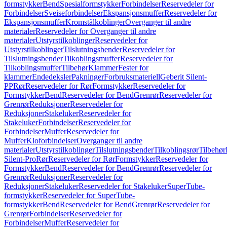
formstykker
Bend
Spesialformstykker
Forbindelser
Reservedeler for
Forbindelser
Sveiseforbindelser
Ekspansjonsmuffer
Reservedeler for
Ekspansjonsmuffer
Kromstålkoblinger
Overganger til andre
materialer
Reservedeler for Overganger til andre
materialer
Utstyrstilkoblinger
Reservedeler for
Utstyrstilkoblinger
Tilslutningsbender
Reservedeler for
Tilslutningsbender
Tilkoblingsmuffer
Reservedeler for
Tilkoblingsmuffer
Tilbehør
Klammer
Fester for
klammer
Endedeksler
Pakninger
Forbruksmateriell
Geberit Silent-
PP
Rør
Reservedeler for Rør
Formstykker
Reservedeler for
Formstykker
Bend
Reservedeler for Bend
Grenrør
Reservedeler for
Grenrør
Reduksjoner
Reservedeler for
Reduksjoner
Stakeluker
Reservedeler for
Stakeluker
Forbindelser
Reservedeler for
Forbindelser
Muffer
Reservedeler for
Muffer
Kloforbindelser
Overganger til andre
materialer
Utstyrstilkoblinger
Tilslutningsbender
Tilkoblingsrør
Tilbehør
Silent-Pro
Rør
Reservedeler for Rør
Formstykker
Reservedeler for
Formstykker
Bend
Reservedeler for Bend
Grenrør
Reservedeler for
Grenrør
Reduksjoner
Reservedeler for
Reduksjoner
Stakeluker
Reservedeler for Stakeluker
SuperTube-
formstykker
Reservedeler for SuperTube-
formstykker
Bend
Reservedeler for Bend
Grenrør
Reservedeler for
Grenrør
Forbindelser
Reservedeler for
Forbindelser
Muffer
Reservedeler for