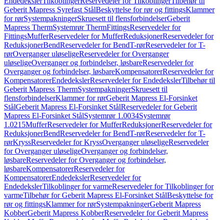
Endedeksler
Tilkoblinger
Reservedeler for Tilkoblinger
Tilbehør til
Geberit Mapress Syrefast Stål
Beskyttelse for rør og fittings
Klammer
for rør
Systempakninger
Skruesett til flensforbindelser
Geberit
Mapress Therm
Systemrør Therm
Fittings
Reservedeler for
Fittings
Muffer
Reservedeler for Muffer
Reduksjoner
Reservedeler for
Reduksjoner
Bend
Reservedeler for Bend
T-rør
Reservedeler for T-
rør
Overganger uløselige
Reservedeler for Overganger
uløselige
Overganger og forbindelser, løsbare
Reservedeler for
Overganger og forbindelser, løsbare
Kompensatorer
Reservedeler for
Kompensatorer
Endedeksler
Reservedeler for Endedeksler
Tilbehør til
Geberit Mapress Therm
Systempakninger
Skruesett til
flensforbindelser
Klammer for rør
Geberit Mapress El-Forsinket
Stål
Geberit Mapress El-Forsinket Stål
Reservedeler for Geberit
Mapress El-Forsinket Stål
Systemrør 1.0034
Systemrør
1.0215
Muffer
Reservedeler for Muffer
Reduksjoner
Reservedeler for
Reduksjoner
Bend
Reservedeler for Bend
T-rør
Reservedeler for T-
rør
Kryss
Reservedeler for Kryss
Overganger uløselige
Reservedeler
for Overganger uløselige
Overganger og forbindelser,
løsbare
Reservedeler for Overganger og forbindelser,
løsbare
Kompensatorer
Reservedeler for
Kompensatorer
Endedeksler
Reservedeler for
Endedeksler
Tilkoblinger for varme
Reservedeler for Tilkoblinger for
varme
Tilbehør for Geberit Mapress El-Forsinket Stål
Beskyttelse for
rør og fittings
Klammer for rør
Systempakninger
Geberit Mapress
Kobber
Geberit Mapress Kobber
Reservedeler for Geberit Mapress