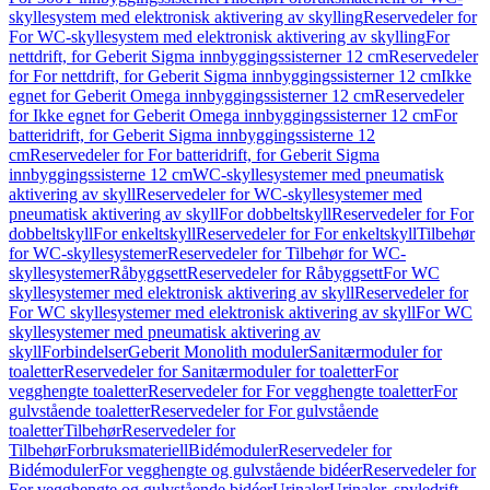
skyllesystem med elektronisk aktivering av skylling
Reservedeler for
For WC-skyllesystem med elektronisk aktivering av skylling
For
nettdrift, for Geberit Sigma innbyggingssisterner 12 cm
Reservedeler
for For nettdrift, for Geberit Sigma innbyggingssisterner 12 cm
Ikke
egnet for Geberit Omega innbyggingssisterner 12 cm
Reservedeler
for Ikke egnet for Geberit Omega innbyggingssisterner 12 cm
For
batteridrift, for Geberit Sigma innbyggingssisterne 12
cm
Reservedeler for For batteridrift, for Geberit Sigma
innbyggingssisterne 12 cm
WC-skyllesystemer med pneumatisk
aktivering av skyll
Reservedeler for WC-skyllesystemer med
pneumatisk aktivering av skyll
For dobbeltskyll
Reservedeler for For
dobbeltskyll
For enkeltskyll
Reservedeler for For enkeltskyll
Tilbehør
for WC-skyllesystemer
Reservedeler for Tilbehør for WC-
skyllesystemer
Råbyggsett
Reservedeler for Råbyggsett
For WC
skyllesystemer med elektronisk aktivering av skyll
Reservedeler for
For WC skyllesystemer med elektronisk aktivering av skyll
For WC
skyllesystemer med pneumatisk aktivering av
skyll
Forbindelser
Geberit Monolith moduler
Sanitærmoduler for
toaletter
Reservedeler for Sanitærmoduler for toaletter
For
vegghengte toaletter
Reservedeler for For vegghengte toaletter
For
gulvstående toaletter
Reservedeler for For gulvstående
toaletter
Tilbehør
Reservedeler for
Tilbehør
Forbruksmateriell
Bidémoduler
Reservedeler for
Bidémoduler
For vegghengte og gulvstående bidéer
Reservedeler for
For vegghengte og gulvstående bidéer
Urinaler
Urinaler, spyledrift,