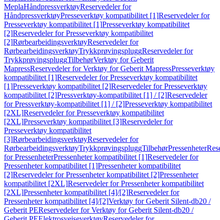
Mepla
Håndpressverktøy
Reservedeler for
Håndpressverktøy
Presseverktøy kompatibilitet [1]
Reservedeler for
Presseverktøy kompatibilitet [1]
Presseverktøy kompatibilitet
[2]
Reservedeler for Presseverktøy kompatibilitet
[2]
Rørbearbeidingsverktøy
Reservedeler for
Rørbearbeidingsverktøy
Trykkprøvingsplugg
Reservedeler for
Trykkprøvingsplugg
Tilbehør
Verktøy for Geberit
Mapress
Reservedeler for Verktøy for Geberit Mapress
Presseverktøy
kompatibilitet [1]
Reservedeler for Presseverktøy kompatibilitet
[1]
Presseverktøy kompatibilitet [2]
Reservedeler for Presseverktøy
kompatibilitet [2]
Pressverktøy-kompatibilitet [1] / [2]
Reservedeler
for Pressverktøy-kompatibilitet [1] / [2]
Presseverktøy kompatibilitet
[2XL]
Reservedeler for Presseverktøy kompatibilitet
[2XL]
Presseverktøy kompatibilitet [3]
Reservedeler for
Presseverktøy kompatibilitet
[3]
Rørbearbeidingsverktøy
Reservedeler for
Rørbearbeidingsverktøy
Trykkprøvingsplugg
Tilbehør
Pressenheter
Res
for Pressenheter
Pressenheter kompatibilitet [1]
Reservedeler for
Pressenheter kompatibilitet [1]
Pressenheter kompatibilitet
[2]
Reservedeler for Pressenheter kompatibilitet [2]
Pressenheter
kompatibilitet [2XL]
Reservedeler for Pressenheter kompatibilitet
[2XL]
Pressenheter kompatibilitet [4]/[2]
Reservedeler for
Pressenheter kompatibilitet [4]/[2]
Verktøy for Geberit Silent-db20 /
Geberit PE
Reservedeler for Verktøy for Geberit Silent-db20 /
Geberit PE
Elektrosveiseverktøy
Reservedeler for