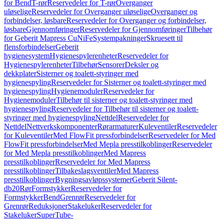
for Bend
T-rør
Reservedeler for T-rør
Overganger
uløselige
Reservedeler for Overganger uløselige
Overganger og
forbindelser, løsbare
Reservedeler for Overganger og forbindelser,
løsbare
Gjennomføringer
Reservedeler for Gjennomføringer
Tilbehør
for Geberit Mapress CuNiFe
Systempakninger
Skruesett til
flensforbindelser
Geberit
hygienesystem
Hygienespylerenheter
Reservedeler for
Hygienespylerenheter
Tilbehør
Sensorer
Deksler og
dekkplater
Sisterner og toalett-styringer med
hygienespyling
Reservedeler for Sisterner og toalett-styringer med
hygienespyling
Hygienemoduler
Reservedeler for
Hygienemoduler
Tilbehør til sisterner og toalett-styringer med
hygienespyling
Reservedeler for Tilbehør til sisterner og toalett-
styringer med hygienespyling
Nettdel
Reservedeler for
Nettdel
Nettverkskomponenter
Rørarmaturer
Kuleventiler
Reservedeler
for Kuleventiler
Med FlowFit pressforbindelser
Reservedeler for Med
FlowFit pressforbindelser
Med Mepla presstilkoblinger
Reservedeler
for Med Mepla presstilkoblinger
Med Mapress
presstilkoblinger
Reservedeler for Med Mapress
presstilkoblinger
Tilbakeslagsventiler
Med Mapress
presstilkoblinger
Bygningsavløpssystemer
Geberit Silent-
db20
Rør
Formstykker
Reservedeler for
Formstykker
Bend
Grenrør
Reservedeler for
Grenrør
Reduksjoner
Stakeluker
Reservedeler for
Stakeluker
SuperTube-