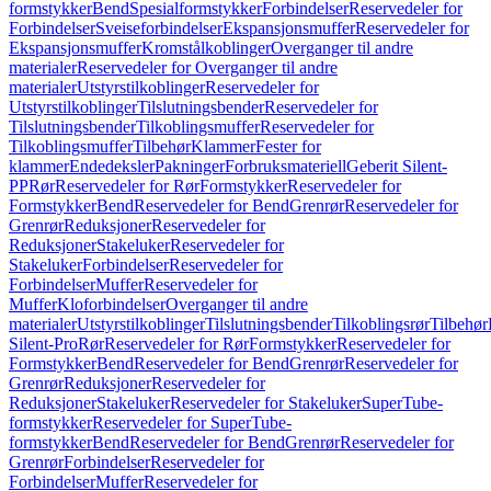
formstykker
Bend
Spesialformstykker
Forbindelser
Reservedeler for
Forbindelser
Sveiseforbindelser
Ekspansjonsmuffer
Reservedeler for
Ekspansjonsmuffer
Kromstålkoblinger
Overganger til andre
materialer
Reservedeler for Overganger til andre
materialer
Utstyrstilkoblinger
Reservedeler for
Utstyrstilkoblinger
Tilslutningsbender
Reservedeler for
Tilslutningsbender
Tilkoblingsmuffer
Reservedeler for
Tilkoblingsmuffer
Tilbehør
Klammer
Fester for
klammer
Endedeksler
Pakninger
Forbruksmateriell
Geberit Silent-
PP
Rør
Reservedeler for Rør
Formstykker
Reservedeler for
Formstykker
Bend
Reservedeler for Bend
Grenrør
Reservedeler for
Grenrør
Reduksjoner
Reservedeler for
Reduksjoner
Stakeluker
Reservedeler for
Stakeluker
Forbindelser
Reservedeler for
Forbindelser
Muffer
Reservedeler for
Muffer
Kloforbindelser
Overganger til andre
materialer
Utstyrstilkoblinger
Tilslutningsbender
Tilkoblingsrør
Tilbehør
Silent-Pro
Rør
Reservedeler for Rør
Formstykker
Reservedeler for
Formstykker
Bend
Reservedeler for Bend
Grenrør
Reservedeler for
Grenrør
Reduksjoner
Reservedeler for
Reduksjoner
Stakeluker
Reservedeler for Stakeluker
SuperTube-
formstykker
Reservedeler for SuperTube-
formstykker
Bend
Reservedeler for Bend
Grenrør
Reservedeler for
Grenrør
Forbindelser
Reservedeler for
Forbindelser
Muffer
Reservedeler for