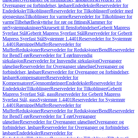
Overganger og forbindelser, løsbare
Endedeksler
Reservedeler for
Endedeksler
Tilkoblinger
Reservedeler for Tilkoblinger
Fordeler med
gjengestuss
Tilkoblinger for varme
Reservedeler for Tilkoblinger for
varme
Tilbehør
Beskyttelse for rør og fittings
Klammer for
rør
Systempakninger
Skruesett til flensforbindelser
Geberit Mapress
Syrefast Stål
Geberit Mapress Syrefast Stål
Reservedeler for Geberit
Mapress Syrefast Stål
Systemrør 1.4401
Reservedeler for Systemrør
1.4401
Rørnippel
Muffer
Reservedeler for
Muffer
Reduksjoner
Reservedeler for Reduksjoner
Bend
Reservedeler
for Bend
T-rør
Reservedeler for T-rør
Innvendig
sirkulasjon
Reservedeler for Innvendig sirkulasjon
Overganger
uløselige
Reservedeler for Overganger uløselige
Overganger og
forbindelser, løsbare
Reservedeler for Overganger og forbindelser,
løsbare
Kompensatorer
Reservedeler for
Kompensatorer
Gjennomføringer
Endedeksler
Reservedeler for
Endedeksler
Tilkoblinger
Reservedeler for Tilkoblinger
Geberit
Mapress Syrefast Stål, gass
Reservedeler for Geberit Mapress
Syrefast Stål, gass
Systemrør 1.4401
Reservedeler for Systemrør
1.4401
Rørnippel
Muffer
Reservedeler for
Muffer
Reduksjoner
Reservedeler for Reduksjoner
Bend
Reservedeler
for Bend
T-rør
Reservedeler for T-rør
Overganger
uløselige
Reservedeler for Overganger uløselige
Overganger og
forbindelser, løsbare
Reservedeler for Overganger og forbindelser,
løsbare
Endedeksler
Reservedeler for