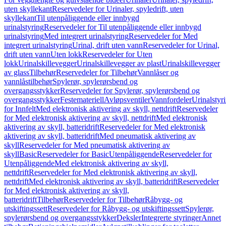
uten skyllekant
Reservedeler for Urinaler, spyledrift, uten
skyllekant
Til utenpåliggende eller innbygd
urinalstyring
Reservedeler for Til utenpåliggende eller innbygd
urinalstyring
Med integrert urinalstyring
Reservedeler for Med
integrert urinalstyring
Urinal, drift uten vann
Reservedeler for Urinal,
drift uten vann
Uten lokk
Reservedeler for Uten
lokk
Urinalskillevegger
Urinalskillevegger av plast
Urinalskillevegger
av glass
Tilbehør
Reservedeler for Tilbehør
Vannlåser og
vannlåstilbehør
Spylerør, spylerørsbend og
overgangsstykker
Reservedeler for Spylerør, spylerørsbend og
overgangsstykker
Festemateriell
Avløpsventiler
Vannfordeler
Urinalstyr
for Innfelt
Med elektronisk aktivering av skyll, nettdrift
Reservedeler
for Med elektronisk aktivering av skyll, nettdrift
Med elektronisk
aktivering av skyll, batteridrift
Reservedeler for Med elektronisk
aktivering av skyll, batteridrift
Med pneumatisk aktivering av
skyll
Reservedeler for Med pneumatisk aktivering av
skyll
Basic
Reservedeler for Basic
Utenpåliggende
Reservedeler for
Utenpåliggende
Med elektronisk aktivering av skyll,
nettdrift
Reservedeler for Med elektronisk aktivering av skyll,
nettdrift
Med elektronisk aktivering av skyll, batteridrift
Reservedeler
for Med elektronisk aktivering av skyll,
batteridrift
Tilbehør
Reservedeler for Tilbehør
Råbygg- og
utskiftingssett
Reservedeler for Råbygg- og utskiftingssett
Spylerør,
spylerørsbend og overgangsstykker
Deksler
Integrerte styringer
Annet