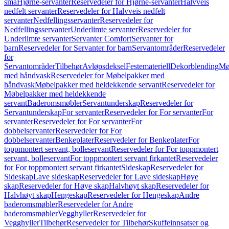
små
Hjørne-servanter
Reservedeler for Hjørne-servanter
Halvveis
nedfelt servanter
Reservedeler for Halvveis nedfelt
servanter
Nedfellingsservanter
Reservedeler for
Nedfellingsservanter
Underlimte servanter
Reservedeler for
Underlimte servanter
Servanter Comfort
Servanter for
barn
Reservedeler for Servanter for barn
Servantområder
Reservedeler
for
Servantområder
Tilbehør
Avløpsdeksel
Festemateriell
Dekorblending
Mø
med håndvask
Reservedeler for Møbelpakker med
håndvask
Møbelpakker med heldekkende servant
Reservedeler for
Møbelpakker med heldekkende
servant
Baderomsmøbler
Servantunderskap
Reservedeler for
Servantunderskap
For servanter
Reservedeler for For servanter
For
servanter
Reservedeler for For servanter
For
dobbelservanter
Reservedeler for For
dobbelservanter
Benkeplater
Reservedeler for Benkeplater
For
toppmontert servant, bolleservant
Reservedeler for For toppmontert
servant, bolleservant
For toppmontert servant firkantet
Reservedeler
for For toppmontert servant firkantet
Sideskap
Reservedeler for
Sideskap
Lave sideskap
Reservedeler for Lave sideskap
Høye
skap
Reservedeler for Høye skap
Halvhøyt skap
Reservedeler for
Halvhøyt skap
Hengeskap
Reservedeler for Hengeskap
Andre
baderomsmøbler
Reservedeler for Andre
baderomsmøbler
Vegghyller
Reservedeler for
Vegghyller
Tilbehør
Reservedeler for Tilbehør
Skuffeinnsatser og