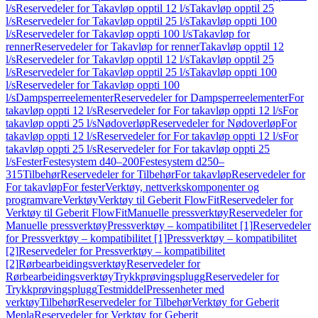
l/s
Reservedeler for Takavløp opptil 12 l/s
Takavløp opptil 25
l/s
Reservedeler for Takavløp opptil 25 l/s
Takavløp oppti 100
l/s
Reservedeler for Takavløp oppti 100 l/s
Takavløp for
renner
Reservedeler for Takavløp for renner
Takavløp opptil 12
l/s
Reservedeler for Takavløp opptil 12 l/s
Takavløp opptil 25
l/s
Reservedeler for Takavløp opptil 25 l/s
Takavløp oppti 100
l/s
Reservedeler for Takavløp oppti 100
l/s
Dampsperreelementer
Reservedeler for Dampsperreelementer
For
takavløp oppti 12 l/s
Reservedeler for For takavløp oppti 12 l/s
For
takavløp oppti 25 l/s
Nødoverløp
Reservedeler for Nødoverløp
For
takavløp oppti 12 l/s
Reservedeler for For takavløp oppti 12 l/s
For
takavløp oppti 25 l/s
Reservedeler for For takavløp oppti 25
l/s
Fester
Festesystem d40–200
Festesystem d250–
315
Tilbehør
Reservedeler for Tilbehør
For takavløp
Reservedeler for
For takavløp
For fester
Verktøy, nettverkskomponenter og
programvare
Verktøy
Verktøy til Geberit FlowFit
Reservedeler for
Verktøy til Geberit FlowFit
Manuelle pressverktøy
Reservedeler for
Manuelle pressverktøy
Pressverktøy – kompatibilitet [1]
Reservedeler
for Pressverktøy – kompatibilitet [1]
Pressverktøy – kompatibilitet
[2]
Reservedeler for Pressverktøy – kompatibilitet
[2]
Rørbearbeidingsverktøy
Reservedeler for
Rørbearbeidingsverktøy
Trykkprøvingsplugg
Reservedeler for
Trykkprøvingsplugg
Testmiddel
Pressenheter med
verktøy
Tilbehør
Reservedeler for Tilbehør
Verktøy for Geberit
Mepla
Reservedeler for Verktøy for Geberit