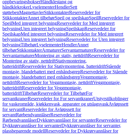
oppbevaringsbokser
Håndklestang og
håndklekroker
Lyselementer
Hendler
Sett
støtteben
Magnettavler
Stikkontakter
Reservedeler for
Stikkontakter
Annet tilbehør
Speil og speilskap
Speil
Reservedeler for
Speil
Med integrert belysning
Reservedeler for Med integrert
belysning
Uten integrert belysning
Speilskap
Reservedeler for
Speilskap
Med integrert belysning
Reservedeler for Med integrert
belysning
Uten integrert belysning
Reservedeler for Uten integrert
belysning
Tilbehør
Lyselementer
Hendler
Annet
tilbehør
Stikkontakter
Armaturer
Servantarmaturer
Reservedeler for
Servantarmaturer
Montering av stativ, nettdrift
Reservedeler for
Montering av stativ, nettdrift
Stativmontering,
batteridrift
Reservedeler for Stativmontering, batteridrift
Stående
montasje, blandebatteri med enhåndsgrep
Reservedeler for Stående
montasje, blandebatteri med enhåndsgrep
Veggmontasje,
nettdrift
Reservedeler for Veggmontasje, nettdrift
Veggmontasje,
batteridrift
Reservedeler for Veggmontasje,
batteridrift
Tilbehør
Reservedeler for Tilbehør
For
servantkraner
Reservedeler for For servantkraner
Utstyrstilkoblinger
for vaskeområde, kjøkkenvask, apparater og utslagsvask
Avløpssett
for servant
Reservedeler for Avløpssett for
servant
Rørbendvannlåser
Reservedeler for
Rørbendvannlåser
Dykkrørvannlåser for servanter
Reservedeler for
Dykkrørvannlåser for servanter
Dykkrørvannlåser for servanter,
plassbeparende modell
Reservedeler for Dykkrørvannlåser for