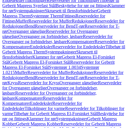
Endedeksler
Tilkoblinger
Reservedeler for Tilkoblinger
Tilbehør til
Geberit Mapress Syrefast Stål
Beskyttelse for rør og fittings
Klammer
for rør
Systempakninger
Skruesett til flensforbindelser
Geberit
Mapress Therm
Systemrør Therm
Fittings
Reservedeler for
Fittings
Muffer
Reservedeler for Muffer
Reduksjoner
Reservedeler for
Reduksjoner
Bend
Reservedeler for Bend
T-rør
Reservedeler for T-
rør
Overganger uløselige
Reservedeler for Overganger
uløselige
Overganger og forbindelser, løsbare
Reservedeler for
Overganger og forbindelser, løsbare
Kompensatorer
Reservedeler for
Kompensatorer
Endedeksler
Reservedeler for Endedeksler
Tilbehør til
Geberit Mapress Therm
Systempakninger
Skruesett til
flensforbindelser
Klammer for rør
Geberit Mapress El-Forsinket
Stål
Geberit Mapress El-Forsinket Stål
Reservedeler for Geberit
Mapress El-Forsinket Stål
Systemrør 1.0034
Systemrør
1.0215
Muffer
Reservedeler for Muffer
Reduksjoner
Reservedeler for
Reduksjoner
Bend
Reservedeler for Bend
T-rør
Reservedeler for T-
rør
Kryss
Reservedeler for Kryss
Overganger uløselige
Reservedeler
for Overganger uløselige
Overganger og forbindelser,
løsbare
Reservedeler for Overganger og forbindelser,
løsbare
Kompensatorer
Reservedeler for
Kompensatorer
Endedeksler
Reservedeler for
Endedeksler
Tilkoblinger for varme
Reservedeler for Tilkoblinger for
varme
Tilbehør for Geberit Mapress El-Forsinket Stål
Beskyttelse for
rør og fittings
Klammer for rør
Systempakninger
Geberit Mapress
Kobber
Geberit Mapress Kobber
Reservedeler for Geberit Mapress