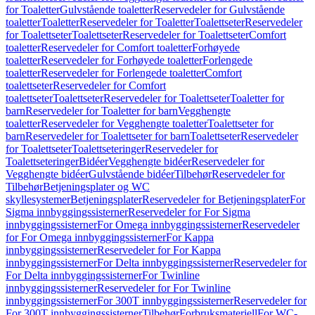
for Toaletter
Gulvstående toaletter
Reservedeler for Gulvstående
toaletter
Toaletter
Reservedeler for Toaletter
Toalettseter
Reservedeler
for Toalettseter
Toalettseter
Reservedeler for Toalettseter
Comfort
toaletter
Reservedeler for Comfort toaletter
Forhøyede
toaletter
Reservedeler for Forhøyede toaletter
Forlengede
toaletter
Reservedeler for Forlengede toaletter
Comfort
toalettseter
Reservedeler for Comfort
toalettseter
Toalettseter
Reservedeler for Toalettseter
Toaletter for
barn
Reservedeler for Toaletter for barn
Vegghengte
toaletter
Reservedeler for Vegghengte toaletter
Toalettseter for
barn
Reservedeler for Toalettseter for barn
Toalettseter
Reservedeler
for Toalettseter
Toalettseteringer
Reservedeler for
Toalettseteringer
Bidéer
Vegghengte bidéer
Reservedeler for
Vegghengte bidéer
Gulvstående bidéer
Tilbehør
Reservedeler for
Tilbehør
Betjeningsplater og WC
skyllesystemer
Betjeningsplater
Reservedeler for Betjeningsplater
For
Sigma innbyggingssisterner
Reservedeler for For Sigma
innbyggingssisterner
For Omega innbyggingssisterner
Reservedeler
for For Omega innbyggingssisterner
For Kappa
innbyggingssisterner
Reservedeler for For Kappa
innbyggingssisterner
For Delta innbyggingssisterner
Reservedeler for
For Delta innbyggingssisterner
For Twinline
innbyggingssisterner
Reservedeler for For Twinline
innbyggingssisterner
For 300T innbyggingssisterner
Reservedeler for
For 300T innbyggingssisterner
Tilbehør
Forbruksmateriell
For WC-