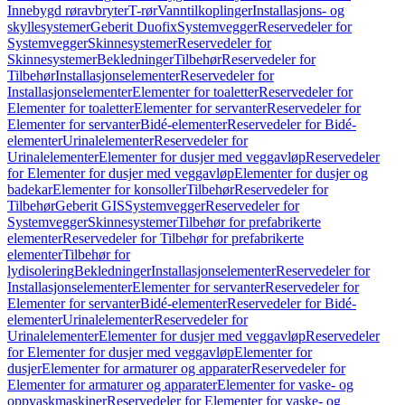
Innebygd røravbryter
T-rør
Vanntilkoplinger
Installasjons- og
skyllesystemer
Geberit Duofix
Systemvegger
Reservedeler for
Systemvegger
Skinnesystemer
Reservedeler for
Skinnesystemer
Bekledninger
Tilbehør
Reservedeler for
Tilbehør
Installasjonselementer
Reservedeler for
Installasjonselementer
Elementer for toaletter
Reservedeler for
Elementer for toaletter
Elementer for servanter
Reservedeler for
Elementer for servanter
Bidé-elementer
Reservedeler for Bidé-
elementer
Urinalelementer
Reservedeler for
Urinalelementer
Elementer for dusjer med veggavløp
Reservedeler
for Elementer for dusjer med veggavløp
Elementer for dusjer og
badekar
Elementer for konsoller
Tilbehør
Reservedeler for
Tilbehør
Geberit GIS
Systemvegger
Reservedeler for
Systemvegger
Skinnesystemer
Tilbehør for prefabrikerte
elementer
Reservedeler for Tilbehør for prefabrikerte
elementer
Tilbehør for
lydisolering
Bekledninger
Installasjonselementer
Reservedeler for
Installasjonselementer
Elementer for servanter
Reservedeler for
Elementer for servanter
Bidé-elementer
Reservedeler for Bidé-
elementer
Urinalelementer
Reservedeler for
Urinalelementer
Elementer for dusjer med veggavløp
Reservedeler
for Elementer for dusjer med veggavløp
Elementer for
dusjer
Elementer for armaturer og apparater
Reservedeler for
Elementer for armaturer og apparater
Elementer for vaske- og
oppvaskmaskiner
Reservedeler for Elementer for vaske- og