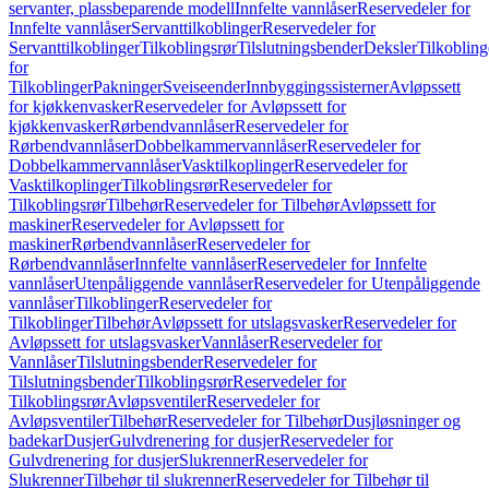
servanter, plassbeparende modell
Innfelte vannlåser
Reservedeler for
Innfelte vannlåser
Servanttilkoblinger
Reservedeler for
Servanttilkoblinger
Tilkoblingsrør
Tilslutningsbender
Deksler
Tilkobling
for
Tilkoblinger
Pakninger
Sveiseender
Innbyggingssisterner
Avløpssett
for kjøkkenvasker
Reservedeler for Avløpssett for
kjøkkenvasker
Rørbendvannlåser
Reservedeler for
Rørbendvannlåser
Dobbelkammervannlåser
Reservedeler for
Dobbelkammervannlåser
Vasktilkoplinger
Reservedeler for
Vasktilkoplinger
Tilkoblingsrør
Reservedeler for
Tilkoblingsrør
Tilbehør
Reservedeler for Tilbehør
Avløpssett for
maskiner
Reservedeler for Avløpssett for
maskiner
Rørbendvannlåser
Reservedeler for
Rørbendvannlåser
Innfelte vannlåser
Reservedeler for Innfelte
vannlåser
Utenpåliggende vannlåser
Reservedeler for Utenpåliggende
vannlåser
Tilkoblinger
Reservedeler for
Tilkoblinger
Tilbehør
Avløpssett for utslagsvasker
Reservedeler for
Avløpssett for utslagsvasker
Vannlåser
Reservedeler for
Vannlåser
Tilslutningsbender
Reservedeler for
Tilslutningsbender
Tilkoblingsrør
Reservedeler for
Tilkoblingsrør
Avløpsventiler
Reservedeler for
Avløpsventiler
Tilbehør
Reservedeler for Tilbehør
Dusjløsninger og
badekar
Dusjer
Gulvdrenering for dusjer
Reservedeler for
Gulvdrenering for dusjer
Slukrenner
Reservedeler for
Slukrenner
Tilbehør til slukrenner
Reservedeler for Tilbehør til