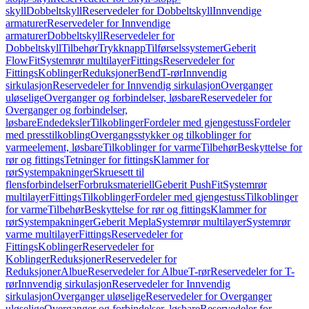
skyll
Dobbeltskyll
Reservedeler for Dobbeltskyll
Innvendige
armaturer
Reservedeler for Innvendige
armaturer
Dobbeltskyll
Reservedeler for
Dobbeltskyll
Tilbehør
Trykknapp
Tilførselssystemer
Geberit
FlowFit
Systemrør multilayer
Fittings
Reservedeler for
Fittings
Koblinger
Reduksjoner
Bend
T-rør
Innvendig
sirkulasjon
Reservedeler for Innvendig sirkulasjon
Overganger
uløselige
Overganger og forbindelser, løsbare
Reservedeler for
Overganger og forbindelser,
løsbare
Endedeksler
Tilkoblinger
Fordeler med gjengestuss
Fordeler
med presstilkobling
Overgangsstykker og tilkoblinger for
varmeelement, løsbare
Tilkoblinger for varme
Tilbehør
Beskyttelse for
rør og fittings
Tetninger for fittings
Klammer for
rør
Systempakninger
Skruesett til
flensforbindelser
Forbruksmateriell
Geberit PushFit
Systemrør
multilayer
Fittings
Tilkoblinger
Fordeler med gjengestuss
Tilkoblinger
for varme
Tilbehør
Beskyttelse for rør og fittings
Klammer for
rør
Systempakninger
Geberit Mepla
Systemrør multilayer
Systemrør
varme multilayer
Fittings
Reservedeler for
Fittings
Koblinger
Reservedeler for
Koblinger
Reduksjoner
Reservedeler for
Reduksjoner
Albue
Reservedeler for Albue
T-rør
Reservedeler for T-
rør
Innvendig sirkulasjon
Reservedeler for Innvendig
sirkulasjon
Overganger uløselige
Reservedeler for Overganger
uløselige
Overganger og forbindelser, løsbare
Reservedeler for