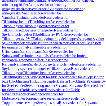
tilbehør
Betjeningshjelpemidler
Avløpstilkoblinger for toaletter,
urinaler og bidéer
Avløpssett for toaletter og
utslagsvasker
Reservedeler for Avløpssett for toaletter og
utslagsvasker
Vannlåser
Reservedeler for
Vannlåser
Tilslutningsbender
Reservedeler for
Tilslutningsbender
Tilkoblingsrør
Reservedeler for
Tilkoblingsrør
Tilkoblingssett
Reservedeler for
Tilkoblingssett
Spylerørforlengelser
Reservedeler for
Spylerørforlengelser
Tilkoblinger av PVC
Reservedeler for
Tilkoblinger av PVC
Pakningsringer og dekkapper
Overgangsstykker
og koblingsdeler
Avløpssett for urinaler
Reservedeler for Avløpssett
for urinaler
Urinalvannlåser
Reservedeler for
Urinalvannlåser
Spiralvannlåser
Reservedeler for
Spiralvannlåser
Innfelte vannlåser
Reservedeler for Innfelte
vannlåser
Rørbendvannlåser
Reservedeler for
Rørbendvannlåser
Spylerør og spylerørforlengelser
Reservedeler for
Spylerør og spylerørforlengelser
Tilkoblingsrør
Reservedeler for
Tilkoblingsrør
Tilslutningsbender
Reservedeler for
Tilslutningsbender
Avløpssett for bidé
Reservedeler for Avløpssett for
bidé
Tilkoblingsrør
Tilslutningsbender
Deksler
Tilkoblinger
Pakninger
Sv
for Sveiseender
Servanter og møbler
Servanter
Servanter
Reservedeler
for Servanter
Doble servanter
Reservedeler for Doble
servanter
Møbelservanter
Reservedeler for
Møbelservanter
Toppmonterte servanter
Reservedeler for
Toppmonterte servanter
Servanter, små
Reservedeler for Servanter,