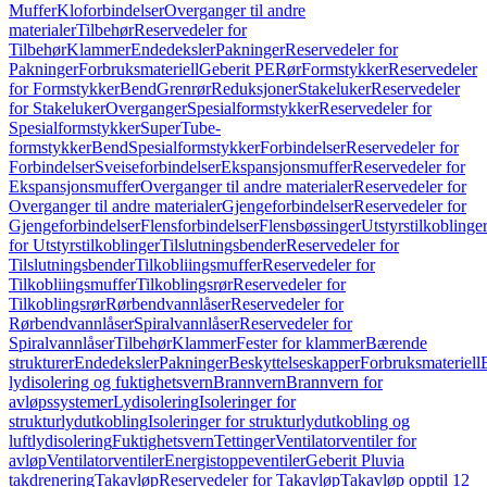
Muffer
Kloforbindelser
Overganger til andre
materialer
Tilbehør
Reservedeler for
Tilbehør
Klammer
Endedeksler
Pakninger
Reservedeler for
Pakninger
Forbruksmateriell
Geberit PE
Rør
Formstykker
Reservedeler
for Formstykker
Bend
Grenrør
Reduksjoner
Stakeluker
Reservedeler
for Stakeluker
Overganger
Spesialformstykker
Reservedeler for
Spesialformstykker
SuperTube-
formstykker
Bend
Spesialformstykker
Forbindelser
Reservedeler for
Forbindelser
Sveiseforbindelser
Ekspansjonsmuffer
Reservedeler for
Ekspansjonsmuffer
Overganger til andre materialer
Reservedeler for
Overganger til andre materialer
Gjengeforbindelser
Reservedeler for
Gjengeforbindelser
Flensforbindelser
Flensbøssinger
Utstyrstilkoblinge
for Utstyrstilkoblinger
Tilslutningsbender
Reservedeler for
Tilslutningsbender
Tilkobliingsmuffer
Reservedeler for
Tilkobliingsmuffer
Tilkoblingsrør
Reservedeler for
Tilkoblingsrør
Rørbendvannlåser
Reservedeler for
Rørbendvannlåser
Spiralvannlåser
Reservedeler for
Spiralvannlåser
Tilbehør
Klammer
Fester for klammer
Bærende
strukturer
Endedeksler
Pakninger
Beskyttelseskapper
Forbruksmateriell
lydisolering og fuktighetsvern
Brannvern
Brannvern for
avløpssystemer
Lydisolering
Isoleringer for
strukturlydutkobling
Isoleringer for strukturlydutkobling og
luftlydisolering
Fuktighetsvern
Tettinger
Ventilatorventiler for
avløp
Ventilatorventiler
Energistoppeventiler
Geberit Pluvia
takdrenering
Takavløp
Reservedeler for Takavløp
Takavløp opptil 12