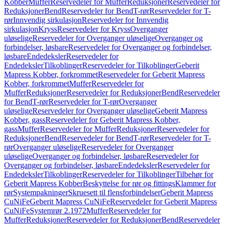
Kobber
Muffer
Reservedeler for Muffer
Reduksjoner
Reservedeler for
Reduksjoner
Bend
Reservedeler for Bend
T-rør
Reservedeler for T-
rør
Innvendig sirkulasjon
Reservedeler for Innvendig
sirkulasjon
Kryss
Reservedeler for Kryss
Overganger
uløselige
Reservedeler for Overganger uløselige
Overganger og
forbindelser, løsbare
Reservedeler for Overganger og forbindelser,
løsbare
Endedeksler
Reservedeler for
Endedeksler
Tilkoblinger
Reservedeler for Tilkoblinger
Geberit
Mapress Kobber, forkrommet
Reservedeler for Geberit Mapress
Kobber, forkrommet
Muffer
Reservedeler for
Muffer
Reduksjoner
Reservedeler for Reduksjoner
Bend
Reservedeler
for Bend
T-rør
Reservedeler for T-rør
Overganger
uløselige
Reservedeler for Overganger uløselige
Geberit Mapress
Kobber, gass
Reservedeler for Geberit Mapress Kobber,
gass
Muffer
Reservedeler for Muffer
Reduksjoner
Reservedeler for
Reduksjoner
Bend
Reservedeler for Bend
T-rør
Reservedeler for T-
rør
Overganger uløselige
Reservedeler for Overganger
uløselige
Overganger og forbindelser, løsbare
Reservedeler for
Overganger og forbindelser, løsbare
Endedeksler
Reservedeler for
Endedeksler
Tilkoblinger
Reservedeler for Tilkoblinger
Tilbehør for
Geberit Mapress Kobber
Beskyttelse for rør og fittings
Klammer for
rør
Systempakninger
Skruesett til flensforbindelser
Geberit Mapress
CuNiFe
Geberit Mapress CuNiFe
Reservedeler for Geberit Mapress
CuNiFe
Systemrør 2.1972
Muffer
Reservedeler for
Muffer
Reduksjoner
Reservedeler for Reduksjoner
Bend
Reservedeler