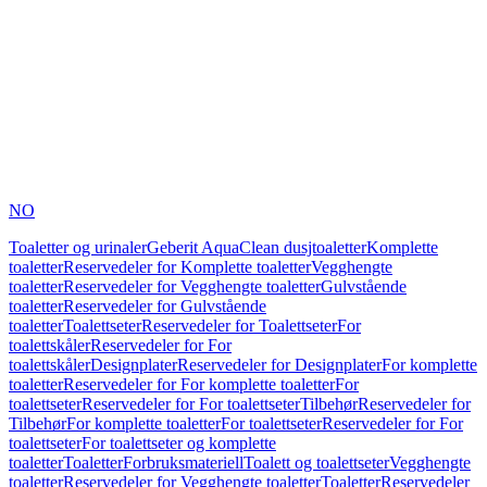
NO
Toaletter og urinaler
Geberit AquaClean dusjtoaletter
Komplette
toaletter
Reservedeler for Komplette toaletter
Vegghengte
toaletter
Reservedeler for Vegghengte toaletter
Gulvstående
toaletter
Reservedeler for Gulvstående
toaletter
Toalettseter
Reservedeler for Toalettseter
For
toalettskåler
Reservedeler for For
toalettskåler
Designplater
Reservedeler for Designplater
For komplette
toaletter
Reservedeler for For komplette toaletter
For
toalettseter
Reservedeler for For toalettseter
Tilbehør
Reservedeler for
Tilbehør
For komplette toaletter
For toalettseter
Reservedeler for For
toalettseter
For toalettseter og komplette
toaletter
Toaletter
Forbruksmateriell
Toalett og toalettseter
Vegghengte
toaletter
Reservedeler for Vegghengte toaletter
Toaletter
Reservedeler