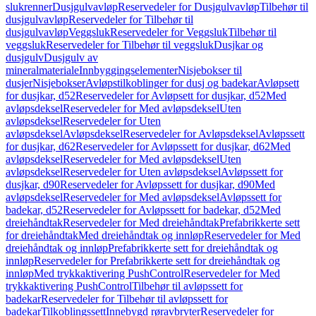
slukrenner
Dusjgulvavløp
Reservedeler for Dusjgulvavløp
Tilbehør til
dusjgulvavløp
Reservedeler for Tilbehør til
dusjgulvavløp
Veggsluk
Reservedeler for Veggsluk
Tilbehør til
veggsluk
Reservedeler for Tilbehør til veggsluk
Dusjkar og
dusjgulv
Dusjgulv av
mineralmateriale
Innbyggingselementer
Nisjebokser til
dusjer
Nisjebokser
Avløpstilkoblinger for dusj og badekar
Avløpsett
for dusjkar, d52
Reservedeler for Avløpsett for dusjkar, d52
Med
avløpsdeksel
Reservedeler for Med avløpsdeksel
Uten
avløpsdeksel
Reservedeler for Uten
avløpsdeksel
Avløpsdeksel
Reservedeler for Avløpsdeksel
Avløpssett
for dusjkar, d62
Reservedeler for Avløpssett for dusjkar, d62
Med
avløpsdeksel
Reservedeler for Med avløpsdeksel
Uten
avløpsdeksel
Reservedeler for Uten avløpsdeksel
Avløpssett for
dusjkar, d90
Reservedeler for Avløpssett for dusjkar, d90
Med
avløpsdeksel
Reservedeler for Med avløpsdeksel
Avløpssett for
badekar, d52
Reservedeler for Avløpssett for badekar, d52
Med
dreiehåndtak
Reservedeler for Med dreiehåndtak
Prefabrikkerte sett
for dreiehåndtak
Med dreiehåndtak og innløp
Reservedeler for Med
dreiehåndtak og innløp
Prefabrikkerte sett for dreiehåndtak og
innløp
Reservedeler for Prefabrikkerte sett for dreiehåndtak og
innløp
Med trykkaktivering PushControl
Reservedeler for Med
trykkaktivering PushControl
Tilbehør til avløpssett for
badekar
Reservedeler for Tilbehør til avløpssett for
badekar
Tilkoblingssett
Innebygd røravbryter
Reservedeler for