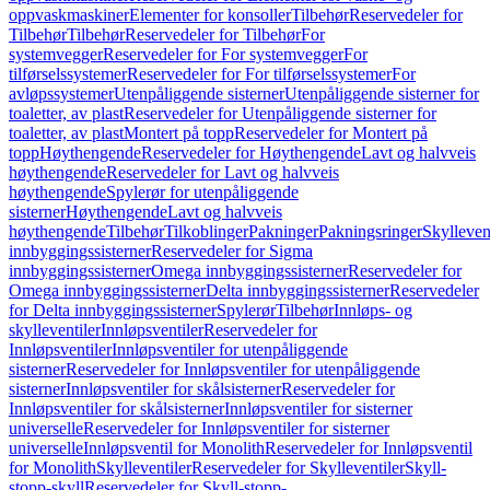
oppvaskmaskiner
Elementer for konsoller
Tilbehør
Reservedeler for
Tilbehør
Tilbehør
Reservedeler for Tilbehør
For
systemvegger
Reservedeler for For systemvegger
For
tilførselssystemer
Reservedeler for For tilførselssystemer
For
avløpssystemer
Utenpåliggende sisterner
Utenpåliggende sisterner for
toaletter, av plast
Reservedeler for Utenpåliggende sisterner for
toaletter, av plast
Montert på topp
Reservedeler for Montert på
topp
Høythengende
Reservedeler for Høythengende
Lavt og halvveis
høythengende
Reservedeler for Lavt og halvveis
høythengende
Spylerør for utenpåliggende
sisterner
Høythengende
Lavt og halvveis
høythengende
Tilbehør
Tilkoblinger
Pakninger
Pakningsringer
Skylleven
innbyggingssisterner
Reservedeler for Sigma
innbyggingssisterner
Omega innbyggingssisterner
Reservedeler for
Omega innbyggingssisterner
Delta innbyggingssisterner
Reservedeler
for Delta innbyggingssisterner
Spylerør
Tilbehør
Innløps- og
skylleventiler
Innløpsventiler
Reservedeler for
Innløpsventiler
Innløpsventiler for utenpåliggende
sisterner
Reservedeler for Innløpsventiler for utenpåliggende
sisterner
Innløpsventiler for skålsisterner
Reservedeler for
Innløpsventiler for skålsisterner
Innløpsventiler for sisterner
universelle
Reservedeler for Innløpsventiler for sisterner
universelle
Innløpsventil for Monolith
Reservedeler for Innløpsventil
for Monolith
Skylleventiler
Reservedeler for Skylleventiler
Skyll-
stopp-skyll
Reservedeler for Skyll-stopp-