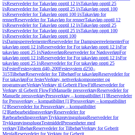
l/s
Reservedeler for Takavløp opptil 12 l/s
Takavløp opptil 25
l/s
Reservedeler for Takavløp opptil 25 l/s
Takavløp oppti 100
l/s
Reservedeler for Takavløp oppti 100 l/s
Takavløp for
renner
Reservedeler for Takavløp for renner
Takavløp opptil 12
l/s
Reservedeler for Takavløp opptil 12 l/s
Takavløp opptil 25
l/s
Reservedeler for Takavløp opptil 25 l/s
Takavløp oppti 100
l/s
Reservedeler for Takavløp oppti 100
l/s
Dampsperreelementer
Reservedeler for Dampsperreelementer
For
takavløp oppti 12 l/s
Reservedeler for For takavløp oppti 12 l/s
For
takavløp oppti 25 l/s
Nødoverløp
Reservedeler for Nødoverløp
For
takavløp oppti 12 l/s
Reservedeler for For takavløp oppti 12 l/s
For
takavløp oppti 25 l/s
Reservedeler for For takavløp oppti 25
l/s
Fester
Festesystem d40–200
Festesystem d250–
315
Tilbehør
Reservedeler for Tilbehør
For takavløp
Reservedeler for
For takavløp
For fester
Verktøy, nettverkskomponenter og
programvare
Verktøy
Verktøy til Geberit FlowFit
Reservedeler for
Verktøy til Geberit FlowFit
Manuelle pressverktøy
Reservedeler for
Manuelle pressverktøy
Pressverktøy – kompatibilitet [1]
Reservedeler
for Pressverktøy – kompatibilitet [1]
Pressverktøy – kompatibilitet
[2]
Reservedeler for Pressverktøy – kompatibilitet
[2]
Rørbearbeidingsverktøy
Reservedeler for
Rørbearbeidingsverktøy
Trykkprøvingsplugg
Reservedeler for
Trykkprøvingsplugg
Testmiddel
Pressenheter med
verktøy
Tilbehør
Reservedeler for Tilbehør
Verktøy for Geberit
Mepla
Reservedeler for Verktøy for Geberit