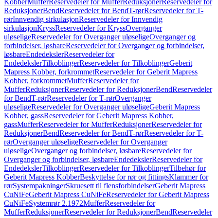
Kobber
Muffer
Reservedeler for Muffer
Reduksjoner
Reservedeler for
Reduksjoner
Bend
Reservedeler for Bend
T-rør
Reservedeler for T-
rør
Innvendig sirkulasjon
Reservedeler for Innvendig
sirkulasjon
Kryss
Reservedeler for Kryss
Overganger
uløselige
Reservedeler for Overganger uløselige
Overganger og
forbindelser, løsbare
Reservedeler for Overganger og forbindelser,
løsbare
Endedeksler
Reservedeler for
Endedeksler
Tilkoblinger
Reservedeler for Tilkoblinger
Geberit
Mapress Kobber, forkrommet
Reservedeler for Geberit Mapress
Kobber, forkrommet
Muffer
Reservedeler for
Muffer
Reduksjoner
Reservedeler for Reduksjoner
Bend
Reservedeler
for Bend
T-rør
Reservedeler for T-rør
Overganger
uløselige
Reservedeler for Overganger uløselige
Geberit Mapress
Kobber, gass
Reservedeler for Geberit Mapress Kobber,
gass
Muffer
Reservedeler for Muffer
Reduksjoner
Reservedeler for
Reduksjoner
Bend
Reservedeler for Bend
T-rør
Reservedeler for T-
rør
Overganger uløselige
Reservedeler for Overganger
uløselige
Overganger og forbindelser, løsbare
Reservedeler for
Overganger og forbindelser, løsbare
Endedeksler
Reservedeler for
Endedeksler
Tilkoblinger
Reservedeler for Tilkoblinger
Tilbehør for
Geberit Mapress Kobber
Beskyttelse for rør og fittings
Klammer for
rør
Systempakninger
Skruesett til flensforbindelser
Geberit Mapress
CuNiFe
Geberit Mapress CuNiFe
Reservedeler for Geberit Mapress
CuNiFe
Systemrør 2.1972
Muffer
Reservedeler for
Muffer
Reduksjoner
Reservedeler for Reduksjoner
Bend
Reservedeler