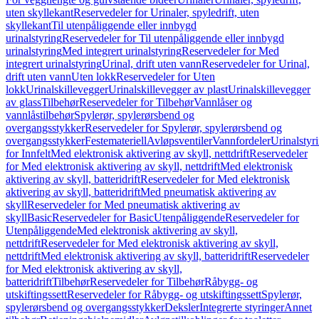
uten skyllekant
Reservedeler for Urinaler, spyledrift, uten
skyllekant
Til utenpåliggende eller innbygd
urinalstyring
Reservedeler for Til utenpåliggende eller innbygd
urinalstyring
Med integrert urinalstyring
Reservedeler for Med
integrert urinalstyring
Urinal, drift uten vann
Reservedeler for Urinal,
drift uten vann
Uten lokk
Reservedeler for Uten
lokk
Urinalskillevegger
Urinalskillevegger av plast
Urinalskillevegger
av glass
Tilbehør
Reservedeler for Tilbehør
Vannlåser og
vannlåstilbehør
Spylerør, spylerørsbend og
overgangsstykker
Reservedeler for Spylerør, spylerørsbend og
overgangsstykker
Festemateriell
Avløpsventiler
Vannfordeler
Urinalstyr
for Innfelt
Med elektronisk aktivering av skyll, nettdrift
Reservedeler
for Med elektronisk aktivering av skyll, nettdrift
Med elektronisk
aktivering av skyll, batteridrift
Reservedeler for Med elektronisk
aktivering av skyll, batteridrift
Med pneumatisk aktivering av
skyll
Reservedeler for Med pneumatisk aktivering av
skyll
Basic
Reservedeler for Basic
Utenpåliggende
Reservedeler for
Utenpåliggende
Med elektronisk aktivering av skyll,
nettdrift
Reservedeler for Med elektronisk aktivering av skyll,
nettdrift
Med elektronisk aktivering av skyll, batteridrift
Reservedeler
for Med elektronisk aktivering av skyll,
batteridrift
Tilbehør
Reservedeler for Tilbehør
Råbygg- og
utskiftingssett
Reservedeler for Råbygg- og utskiftingssett
Spylerør,
spylerørsbend og overgangsstykker
Deksler
Integrerte styringer
Annet