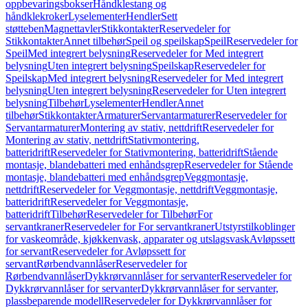
oppbevaringsbokser
Håndklestang og
håndklekroker
Lyselementer
Hendler
Sett
støtteben
Magnettavler
Stikkontakter
Reservedeler for
Stikkontakter
Annet tilbehør
Speil og speilskap
Speil
Reservedeler for
Speil
Med integrert belysning
Reservedeler for Med integrert
belysning
Uten integrert belysning
Speilskap
Reservedeler for
Speilskap
Med integrert belysning
Reservedeler for Med integrert
belysning
Uten integrert belysning
Reservedeler for Uten integrert
belysning
Tilbehør
Lyselementer
Hendler
Annet
tilbehør
Stikkontakter
Armaturer
Servantarmaturer
Reservedeler for
Servantarmaturer
Montering av stativ, nettdrift
Reservedeler for
Montering av stativ, nettdrift
Stativmontering,
batteridrift
Reservedeler for Stativmontering, batteridrift
Stående
montasje, blandebatteri med enhåndsgrep
Reservedeler for Stående
montasje, blandebatteri med enhåndsgrep
Veggmontasje,
nettdrift
Reservedeler for Veggmontasje, nettdrift
Veggmontasje,
batteridrift
Reservedeler for Veggmontasje,
batteridrift
Tilbehør
Reservedeler for Tilbehør
For
servantkraner
Reservedeler for For servantkraner
Utstyrstilkoblinger
for vaskeområde, kjøkkenvask, apparater og utslagsvask
Avløpssett
for servant
Reservedeler for Avløpssett for
servant
Rørbendvannlåser
Reservedeler for
Rørbendvannlåser
Dykkrørvannlåser for servanter
Reservedeler for
Dykkrørvannlåser for servanter
Dykkrørvannlåser for servanter,
plassbeparende modell
Reservedeler for Dykkrørvannlåser for