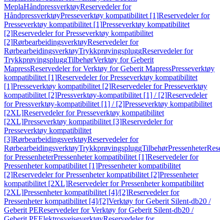
Mepla
Håndpressverktøy
Reservedeler for
Håndpressverktøy
Presseverktøy kompatibilitet [1]
Reservedeler for
Presseverktøy kompatibilitet [1]
Presseverktøy kompatibilitet
[2]
Reservedeler for Presseverktøy kompatibilitet
[2]
Rørbearbeidingsverktøy
Reservedeler for
Rørbearbeidingsverktøy
Trykkprøvingsplugg
Reservedeler for
Trykkprøvingsplugg
Tilbehør
Verktøy for Geberit
Mapress
Reservedeler for Verktøy for Geberit Mapress
Presseverktøy
kompatibilitet [1]
Reservedeler for Presseverktøy kompatibilitet
[1]
Presseverktøy kompatibilitet [2]
Reservedeler for Presseverktøy
kompatibilitet [2]
Pressverktøy-kompatibilitet [1] / [2]
Reservedeler
for Pressverktøy-kompatibilitet [1] / [2]
Presseverktøy kompatibilitet
[2XL]
Reservedeler for Presseverktøy kompatibilitet
[2XL]
Presseverktøy kompatibilitet [3]
Reservedeler for
Presseverktøy kompatibilitet
[3]
Rørbearbeidingsverktøy
Reservedeler for
Rørbearbeidingsverktøy
Trykkprøvingsplugg
Tilbehør
Pressenheter
Res
for Pressenheter
Pressenheter kompatibilitet [1]
Reservedeler for
Pressenheter kompatibilitet [1]
Pressenheter kompatibilitet
[2]
Reservedeler for Pressenheter kompatibilitet [2]
Pressenheter
kompatibilitet [2XL]
Reservedeler for Pressenheter kompatibilitet
[2XL]
Pressenheter kompatibilitet [4]/[2]
Reservedeler for
Pressenheter kompatibilitet [4]/[2]
Verktøy for Geberit Silent-db20 /
Geberit PE
Reservedeler for Verktøy for Geberit Silent-db20 /
Geberit PE
Elektrosveiseverktøy
Reservedeler for