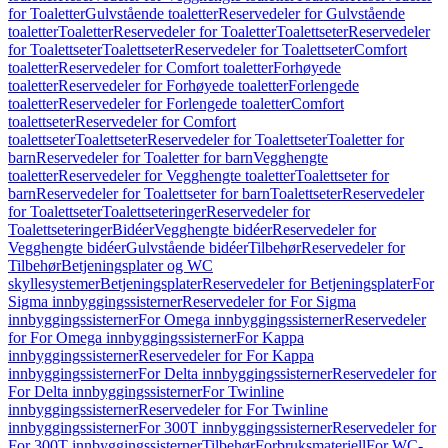
for Toaletter
Gulvstående toaletter
Reservedeler for Gulvstående
toaletter
Toaletter
Reservedeler for Toaletter
Toalettseter
Reservedeler
for Toalettseter
Toalettseter
Reservedeler for Toalettseter
Comfort
toaletter
Reservedeler for Comfort toaletter
Forhøyede
toaletter
Reservedeler for Forhøyede toaletter
Forlengede
toaletter
Reservedeler for Forlengede toaletter
Comfort
toalettseter
Reservedeler for Comfort
toalettseter
Toalettseter
Reservedeler for Toalettseter
Toaletter for
barn
Reservedeler for Toaletter for barn
Vegghengte
toaletter
Reservedeler for Vegghengte toaletter
Toalettseter for
barn
Reservedeler for Toalettseter for barn
Toalettseter
Reservedeler
for Toalettseter
Toalettseteringer
Reservedeler for
Toalettseteringer
Bidéer
Vegghengte bidéer
Reservedeler for
Vegghengte bidéer
Gulvstående bidéer
Tilbehør
Reservedeler for
Tilbehør
Betjeningsplater og WC
skyllesystemer
Betjeningsplater
Reservedeler for Betjeningsplater
For
Sigma innbyggingssisterner
Reservedeler for For Sigma
innbyggingssisterner
For Omega innbyggingssisterner
Reservedeler
for For Omega innbyggingssisterner
For Kappa
innbyggingssisterner
Reservedeler for For Kappa
innbyggingssisterner
For Delta innbyggingssisterner
Reservedeler for
For Delta innbyggingssisterner
For Twinline
innbyggingssisterner
Reservedeler for For Twinline
innbyggingssisterner
For 300T innbyggingssisterner
Reservedeler for
For 300T innbyggingssisterner
Tilbehør
Forbruksmateriell
For WC-