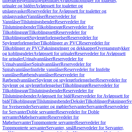
tilbehør
Betjeningshjelpemidler
Avløpstilkoblinger for toaletter,
urinaler og bidéer
Avløpssett for toaletter og
utslagsvasker
Reservedeler for Avløpssett for toaletter og
utslagsvasker
Vannlåser
Reservedeler for
Vannlåser
Tilslutningsbender
Reservedeler for
Tilslutningsbender
Tilkoblingsrør
Reservedeler for
Tilkoblingsrør
Tilkoblingssett
Reservedeler for
Tilkoblingssett
Spylerørforlengelser
Reservedeler for
Spylerørforlengelser
Tilkoblinger av PVC
Reservedeler for
Tilkoblinger av PVC
Pakningsringer og dekkapper
Overgangsstykker
og koblingsdeler
Avløpssett for urinaler
Reservedeler for Avløpssett
for urinaler
Urinalvannlåser
Reservedeler for
Urinalvannlåser
Spiralvannlåser
Reservedeler for
Spiralvannlåser
Innfelte vannlåser
Reservedeler for Innfelte
vannlåser
Rørbendvannlåser
Reservedeler for
Rørbendvannlåser
Spylerør og spylerørforlengelser
Reservedeler for
Spylerør og spylerørforlengelser
Tilkoblingsrør
Reservedeler for
Tilkoblingsrør
Tilslutningsbender
Reservedeler for
Tilslutningsbender
Avløpssett for bidé
Reservedeler for Avløpssett for
bidé
Tilkoblingsrør
Tilslutningsbender
Deksler
Tilkoblinger
Pakninger
Sv
for Sveiseender
Servanter og møbler
Servanter
Servanter
Reservedeler
for Servanter
Doble servanter
Reservedeler for Doble
servanter
Møbelservanter
Reservedeler for
Møbelservanter
Toppmonterte servanter
Reservedeler for
Toppmonterte servanter
Servanter, små
Reservedeler for Servanter,