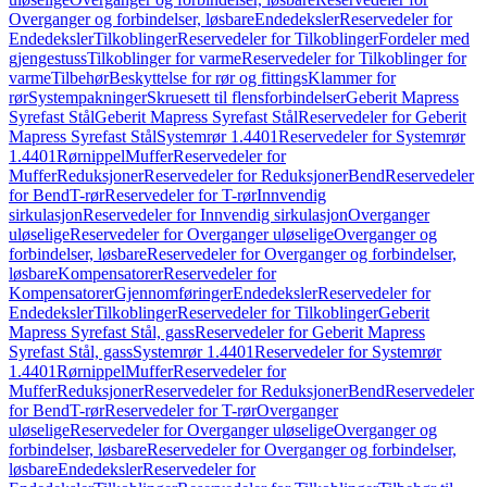
Overganger og forbindelser, løsbare
Endedeksler
Reservedeler for
Endedeksler
Tilkoblinger
Reservedeler for Tilkoblinger
Fordeler med
gjengestuss
Tilkoblinger for varme
Reservedeler for Tilkoblinger for
varme
Tilbehør
Beskyttelse for rør og fittings
Klammer for
rør
Systempakninger
Skruesett til flensforbindelser
Geberit Mapress
Syrefast Stål
Geberit Mapress Syrefast Stål
Reservedeler for Geberit
Mapress Syrefast Stål
Systemrør 1.4401
Reservedeler for Systemrør
1.4401
Rørnippel
Muffer
Reservedeler for
Muffer
Reduksjoner
Reservedeler for Reduksjoner
Bend
Reservedeler
for Bend
T-rør
Reservedeler for T-rør
Innvendig
sirkulasjon
Reservedeler for Innvendig sirkulasjon
Overganger
uløselige
Reservedeler for Overganger uløselige
Overganger og
forbindelser, løsbare
Reservedeler for Overganger og forbindelser,
løsbare
Kompensatorer
Reservedeler for
Kompensatorer
Gjennomføringer
Endedeksler
Reservedeler for
Endedeksler
Tilkoblinger
Reservedeler for Tilkoblinger
Geberit
Mapress Syrefast Stål, gass
Reservedeler for Geberit Mapress
Syrefast Stål, gass
Systemrør 1.4401
Reservedeler for Systemrør
1.4401
Rørnippel
Muffer
Reservedeler for
Muffer
Reduksjoner
Reservedeler for Reduksjoner
Bend
Reservedeler
for Bend
T-rør
Reservedeler for T-rør
Overganger
uløselige
Reservedeler for Overganger uløselige
Overganger og
forbindelser, løsbare
Reservedeler for Overganger og forbindelser,
løsbare
Endedeksler
Reservedeler for