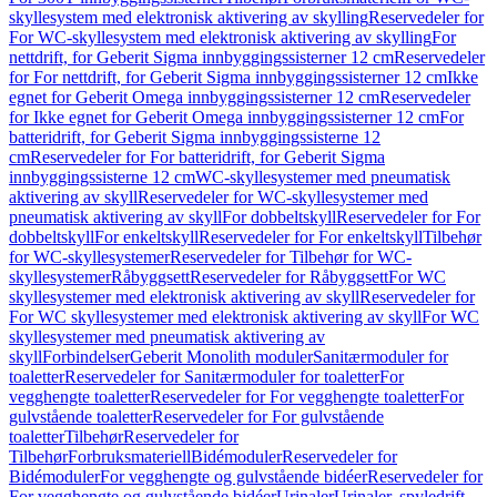
skyllesystem med elektronisk aktivering av skylling
Reservedeler for
For WC-skyllesystem med elektronisk aktivering av skylling
For
nettdrift, for Geberit Sigma innbyggingssisterner 12 cm
Reservedeler
for For nettdrift, for Geberit Sigma innbyggingssisterner 12 cm
Ikke
egnet for Geberit Omega innbyggingssisterner 12 cm
Reservedeler
for Ikke egnet for Geberit Omega innbyggingssisterner 12 cm
For
batteridrift, for Geberit Sigma innbyggingssisterne 12
cm
Reservedeler for For batteridrift, for Geberit Sigma
innbyggingssisterne 12 cm
WC-skyllesystemer med pneumatisk
aktivering av skyll
Reservedeler for WC-skyllesystemer med
pneumatisk aktivering av skyll
For dobbeltskyll
Reservedeler for For
dobbeltskyll
For enkeltskyll
Reservedeler for For enkeltskyll
Tilbehør
for WC-skyllesystemer
Reservedeler for Tilbehør for WC-
skyllesystemer
Råbyggsett
Reservedeler for Råbyggsett
For WC
skyllesystemer med elektronisk aktivering av skyll
Reservedeler for
For WC skyllesystemer med elektronisk aktivering av skyll
For WC
skyllesystemer med pneumatisk aktivering av
skyll
Forbindelser
Geberit Monolith moduler
Sanitærmoduler for
toaletter
Reservedeler for Sanitærmoduler for toaletter
For
vegghengte toaletter
Reservedeler for For vegghengte toaletter
For
gulvstående toaletter
Reservedeler for For gulvstående
toaletter
Tilbehør
Reservedeler for
Tilbehør
Forbruksmateriell
Bidémoduler
Reservedeler for
Bidémoduler
For vegghengte og gulvstående bidéer
Reservedeler for
For vegghengte og gulvstående bidéer
Urinaler
Urinaler, spyledrift,