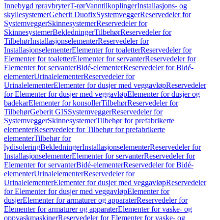
Innebygd røravbryter
T-rør
Vanntilkoplinger
Installasjons- og
skyllesystemer
Geberit Duofix
Systemvegger
Reservedeler for
Systemvegger
Skinnesystemer
Reservedeler for
Skinnesystemer
Bekledninger
Tilbehør
Reservedeler for
Tilbehør
Installasjonselementer
Reservedeler for
Installasjonselementer
Elementer for toaletter
Reservedeler for
Elementer for toaletter
Elementer for servanter
Reservedeler for
Elementer for servanter
Bidé-elementer
Reservedeler for Bidé-
elementer
Urinalelementer
Reservedeler for
Urinalelementer
Elementer for dusjer med veggavløp
Reservedeler
for Elementer for dusjer med veggavløp
Elementer for dusjer og
badekar
Elementer for konsoller
Tilbehør
Reservedeler for
Tilbehør
Geberit GIS
Systemvegger
Reservedeler for
Systemvegger
Skinnesystemer
Tilbehør for prefabrikerte
elementer
Reservedeler for Tilbehør for prefabrikerte
elementer
Tilbehør for
lydisolering
Bekledninger
Installasjonselementer
Reservedeler for
Installasjonselementer
Elementer for servanter
Reservedeler for
Elementer for servanter
Bidé-elementer
Reservedeler for Bidé-
elementer
Urinalelementer
Reservedeler for
Urinalelementer
Elementer for dusjer med veggavløp
Reservedeler
for Elementer for dusjer med veggavløp
Elementer for
dusjer
Elementer for armaturer og apparater
Reservedeler for
Elementer for armaturer og apparater
Elementer for vaske- og
oppvaskmaskiner
Reservedeler for Elementer for vaske- og