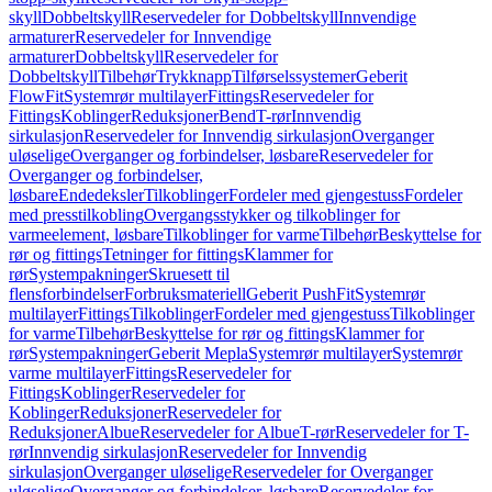
skyll
Dobbeltskyll
Reservedeler for Dobbeltskyll
Innvendige
armaturer
Reservedeler for Innvendige
armaturer
Dobbeltskyll
Reservedeler for
Dobbeltskyll
Tilbehør
Trykknapp
Tilførselssystemer
Geberit
FlowFit
Systemrør multilayer
Fittings
Reservedeler for
Fittings
Koblinger
Reduksjoner
Bend
T-rør
Innvendig
sirkulasjon
Reservedeler for Innvendig sirkulasjon
Overganger
uløselige
Overganger og forbindelser, løsbare
Reservedeler for
Overganger og forbindelser,
løsbare
Endedeksler
Tilkoblinger
Fordeler med gjengestuss
Fordeler
med presstilkobling
Overgangsstykker og tilkoblinger for
varmeelement, løsbare
Tilkoblinger for varme
Tilbehør
Beskyttelse for
rør og fittings
Tetninger for fittings
Klammer for
rør
Systempakninger
Skruesett til
flensforbindelser
Forbruksmateriell
Geberit PushFit
Systemrør
multilayer
Fittings
Tilkoblinger
Fordeler med gjengestuss
Tilkoblinger
for varme
Tilbehør
Beskyttelse for rør og fittings
Klammer for
rør
Systempakninger
Geberit Mepla
Systemrør multilayer
Systemrør
varme multilayer
Fittings
Reservedeler for
Fittings
Koblinger
Reservedeler for
Koblinger
Reduksjoner
Reservedeler for
Reduksjoner
Albue
Reservedeler for Albue
T-rør
Reservedeler for T-
rør
Innvendig sirkulasjon
Reservedeler for Innvendig
sirkulasjon
Overganger uløselige
Reservedeler for Overganger
uløselige
Overganger og forbindelser, løsbare
Reservedeler for