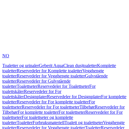
NO
Toaletter og urinaler
Geberit AquaClean dusjtoaletter
Komplette
toaletter
Reservedeler for Komplette toaletter
Vegghengte
toaletter
Reservedeler for Vegghengte toaletter
Gulvstående
toaletter
Reservedeler for Gulvstående
toaletter
Toalettseter
Reservedeler for Toalettseter
For
toalettskåler
Reservedeler for For
toalettskåler
Designplater
Reservedeler for Designplater
For komplette
toaletter
Reservedeler for For komplette toaletter
For
toalettseter
Reservedeler for For toalettseter
Tilbehør
Reservedeler for
Tilbehør
For komplette toaletter
For toalettseter
Reservedeler for For
toalettseter
For toalettseter og komplette
toaletter
Toaletter
Forbruksmateriell
Toalett og toalettseter
Vegghengte
toaletter
Reservedeler for Vegghengte toaletter
Toaletter
Reservedeler