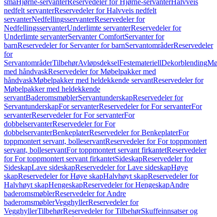
små
Hjørne-servanter
Reservedeler for Hjørne-servanter
Halvveis
nedfelt servanter
Reservedeler for Halvveis nedfelt
servanter
Nedfellingsservanter
Reservedeler for
Nedfellingsservanter
Underlimte servanter
Reservedeler for
Underlimte servanter
Servanter Comfort
Servanter for
barn
Reservedeler for Servanter for barn
Servantområder
Reservedeler
for
Servantområder
Tilbehør
Avløpsdeksel
Festemateriell
Dekorblending
Mø
med håndvask
Reservedeler for Møbelpakker med
håndvask
Møbelpakker med heldekkende servant
Reservedeler for
Møbelpakker med heldekkende
servant
Baderomsmøbler
Servantunderskap
Reservedeler for
Servantunderskap
For servanter
Reservedeler for For servanter
For
servanter
Reservedeler for For servanter
For
dobbelservanter
Reservedeler for For
dobbelservanter
Benkeplater
Reservedeler for Benkeplater
For
toppmontert servant, bolleservant
Reservedeler for For toppmontert
servant, bolleservant
For toppmontert servant firkantet
Reservedeler
for For toppmontert servant firkantet
Sideskap
Reservedeler for
Sideskap
Lave sideskap
Reservedeler for Lave sideskap
Høye
skap
Reservedeler for Høye skap
Halvhøyt skap
Reservedeler for
Halvhøyt skap
Hengeskap
Reservedeler for Hengeskap
Andre
baderomsmøbler
Reservedeler for Andre
baderomsmøbler
Vegghyller
Reservedeler for
Vegghyller
Tilbehør
Reservedeler for Tilbehør
Skuffeinnsatser og