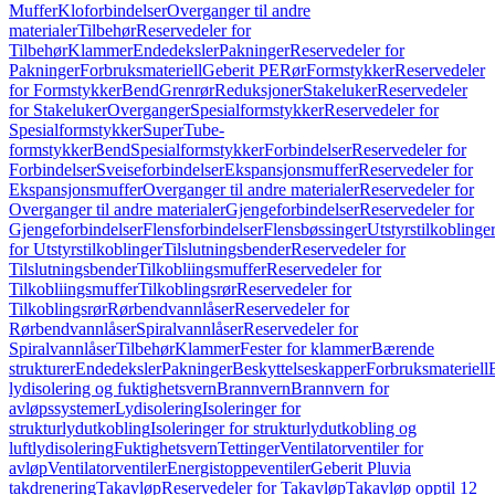
Muffer
Kloforbindelser
Overganger til andre
materialer
Tilbehør
Reservedeler for
Tilbehør
Klammer
Endedeksler
Pakninger
Reservedeler for
Pakninger
Forbruksmateriell
Geberit PE
Rør
Formstykker
Reservedeler
for Formstykker
Bend
Grenrør
Reduksjoner
Stakeluker
Reservedeler
for Stakeluker
Overganger
Spesialformstykker
Reservedeler for
Spesialformstykker
SuperTube-
formstykker
Bend
Spesialformstykker
Forbindelser
Reservedeler for
Forbindelser
Sveiseforbindelser
Ekspansjonsmuffer
Reservedeler for
Ekspansjonsmuffer
Overganger til andre materialer
Reservedeler for
Overganger til andre materialer
Gjengeforbindelser
Reservedeler for
Gjengeforbindelser
Flensforbindelser
Flensbøssinger
Utstyrstilkoblinge
for Utstyrstilkoblinger
Tilslutningsbender
Reservedeler for
Tilslutningsbender
Tilkobliingsmuffer
Reservedeler for
Tilkobliingsmuffer
Tilkoblingsrør
Reservedeler for
Tilkoblingsrør
Rørbendvannlåser
Reservedeler for
Rørbendvannlåser
Spiralvannlåser
Reservedeler for
Spiralvannlåser
Tilbehør
Klammer
Fester for klammer
Bærende
strukturer
Endedeksler
Pakninger
Beskyttelseskapper
Forbruksmateriell
lydisolering og fuktighetsvern
Brannvern
Brannvern for
avløpssystemer
Lydisolering
Isoleringer for
strukturlydutkobling
Isoleringer for strukturlydutkobling og
luftlydisolering
Fuktighetsvern
Tettinger
Ventilatorventiler for
avløp
Ventilatorventiler
Energistoppeventiler
Geberit Pluvia
takdrenering
Takavløp
Reservedeler for Takavløp
Takavløp opptil 12