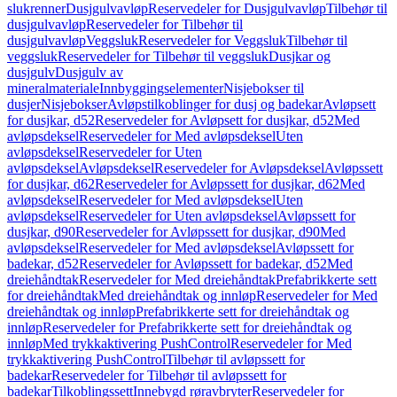
slukrenner
Dusjgulvavløp
Reservedeler for Dusjgulvavløp
Tilbehør til
dusjgulvavløp
Reservedeler for Tilbehør til
dusjgulvavløp
Veggsluk
Reservedeler for Veggsluk
Tilbehør til
veggsluk
Reservedeler for Tilbehør til veggsluk
Dusjkar og
dusjgulv
Dusjgulv av
mineralmateriale
Innbyggingselementer
Nisjebokser til
dusjer
Nisjebokser
Avløpstilkoblinger for dusj og badekar
Avløpsett
for dusjkar, d52
Reservedeler for Avløpsett for dusjkar, d52
Med
avløpsdeksel
Reservedeler for Med avløpsdeksel
Uten
avløpsdeksel
Reservedeler for Uten
avløpsdeksel
Avløpsdeksel
Reservedeler for Avløpsdeksel
Avløpssett
for dusjkar, d62
Reservedeler for Avløpssett for dusjkar, d62
Med
avløpsdeksel
Reservedeler for Med avløpsdeksel
Uten
avløpsdeksel
Reservedeler for Uten avløpsdeksel
Avløpssett for
dusjkar, d90
Reservedeler for Avløpssett for dusjkar, d90
Med
avløpsdeksel
Reservedeler for Med avløpsdeksel
Avløpssett for
badekar, d52
Reservedeler for Avløpssett for badekar, d52
Med
dreiehåndtak
Reservedeler for Med dreiehåndtak
Prefabrikkerte sett
for dreiehåndtak
Med dreiehåndtak og innløp
Reservedeler for Med
dreiehåndtak og innløp
Prefabrikkerte sett for dreiehåndtak og
innløp
Reservedeler for Prefabrikkerte sett for dreiehåndtak og
innløp
Med trykkaktivering PushControl
Reservedeler for Med
trykkaktivering PushControl
Tilbehør til avløpssett for
badekar
Reservedeler for Tilbehør til avløpssett for
badekar
Tilkoblingssett
Innebygd røravbryter
Reservedeler for