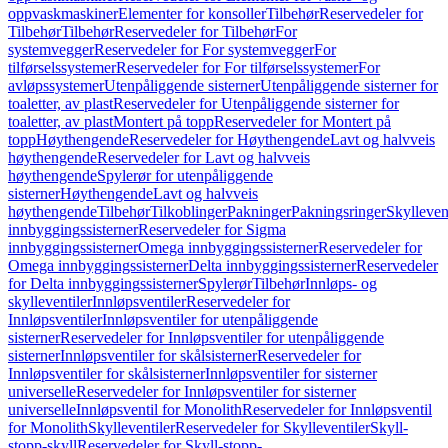
oppvaskmaskiner
Elementer for konsoller
Tilbehør
Reservedeler for
Tilbehør
Tilbehør
Reservedeler for Tilbehør
For
systemvegger
Reservedeler for For systemvegger
For
tilførselssystemer
Reservedeler for For tilførselssystemer
For
avløpssystemer
Utenpåliggende sisterner
Utenpåliggende sisterner for
toaletter, av plast
Reservedeler for Utenpåliggende sisterner for
toaletter, av plast
Montert på topp
Reservedeler for Montert på
topp
Høythengende
Reservedeler for Høythengende
Lavt og halvveis
høythengende
Reservedeler for Lavt og halvveis
høythengende
Spylerør for utenpåliggende
sisterner
Høythengende
Lavt og halvveis
høythengende
Tilbehør
Tilkoblinger
Pakninger
Pakningsringer
Skylleven
innbyggingssisterner
Reservedeler for Sigma
innbyggingssisterner
Omega innbyggingssisterner
Reservedeler for
Omega innbyggingssisterner
Delta innbyggingssisterner
Reservedeler
for Delta innbyggingssisterner
Spylerør
Tilbehør
Innløps- og
skylleventiler
Innløpsventiler
Reservedeler for
Innløpsventiler
Innløpsventiler for utenpåliggende
sisterner
Reservedeler for Innløpsventiler for utenpåliggende
sisterner
Innløpsventiler for skålsisterner
Reservedeler for
Innløpsventiler for skålsisterner
Innløpsventiler for sisterner
universelle
Reservedeler for Innløpsventiler for sisterner
universelle
Innløpsventil for Monolith
Reservedeler for Innløpsventil
for Monolith
Skylleventiler
Reservedeler for Skylleventiler
Skyll-
stopp-skyll
Reservedeler for Skyll-stopp-