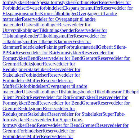
formstykker
Bend
Spesialformstykker
Forbindelser
Reservedeler for
Forbindelser
Sveiseforbindelser
Ekspansjonsmuffer
Reservedeler for
Ekspansjonsmuffer
Kromstålkoblinger
Overganger til andre
materialer
Reservedeler for Overganger til andre
materialer
Utstyrstilkoblinger
Reservedeler for
Utstyrstilkoblinger
Tilslutningsbender
Reservedeler for
Tilslutningsbender
Tilkoblingsmuffer
Reservedeler for
Tilkoblingsmuffer
Tilbehør
Klammer
Fester for
klammer
Endedeksler
Pakninger
Forbruksmateriell
Geberit Silent-
PP
Rør
Reservedeler for Rør
Formstykker
Reservedeler for
Formstykker
Bend
Reservedeler for Bend
Grenrør
Reservedeler for
Grenrør
Reduksjoner
Reservedeler for
Reduksjoner
Stakeluker
Reservedeler for
Stakeluker
Forbindelser
Reservedeler for
Forbindelser
Muffer
Reservedeler for
Muffer
Kloforbindelser
Overganger til andre
materialer
Utstyrstilkoblinger
Tilslutningsbender
Tilkoblingsrør
Tilbehør
Silent-Pro
Rør
Reservedeler for Rør
Formstykker
Reservedeler for
Formstykker
Bend
Reservedeler for Bend
Grenrør
Reservedeler for
Grenrør
Reduksjoner
Reservedeler for
Reduksjoner
Stakeluker
Reservedeler for Stakeluker
SuperTube-
formstykker
Reservedeler for SuperTube-
formstykker
Bend
Reservedeler for Bend
Grenrør
Reservedeler for
Grenrør
Forbindelser
Reservedeler for
Forbindelser
Muffer
Reservedeler for