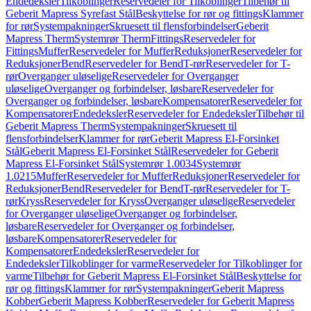
Endedeksler
Tilkoblinger
Reservedeler for Tilkoblinger
Tilbehør til
Geberit Mapress Syrefast Stål
Beskyttelse for rør og fittings
Klammer
for rør
Systempakninger
Skruesett til flensforbindelser
Geberit
Mapress Therm
Systemrør Therm
Fittings
Reservedeler for
Fittings
Muffer
Reservedeler for Muffer
Reduksjoner
Reservedeler for
Reduksjoner
Bend
Reservedeler for Bend
T-rør
Reservedeler for T-
rør
Overganger uløselige
Reservedeler for Overganger
uløselige
Overganger og forbindelser, løsbare
Reservedeler for
Overganger og forbindelser, løsbare
Kompensatorer
Reservedeler for
Kompensatorer
Endedeksler
Reservedeler for Endedeksler
Tilbehør til
Geberit Mapress Therm
Systempakninger
Skruesett til
flensforbindelser
Klammer for rør
Geberit Mapress El-Forsinket
Stål
Geberit Mapress El-Forsinket Stål
Reservedeler for Geberit
Mapress El-Forsinket Stål
Systemrør 1.0034
Systemrør
1.0215
Muffer
Reservedeler for Muffer
Reduksjoner
Reservedeler for
Reduksjoner
Bend
Reservedeler for Bend
T-rør
Reservedeler for T-
rør
Kryss
Reservedeler for Kryss
Overganger uløselige
Reservedeler
for Overganger uløselige
Overganger og forbindelser,
løsbare
Reservedeler for Overganger og forbindelser,
løsbare
Kompensatorer
Reservedeler for
Kompensatorer
Endedeksler
Reservedeler for
Endedeksler
Tilkoblinger for varme
Reservedeler for Tilkoblinger for
varme
Tilbehør for Geberit Mapress El-Forsinket Stål
Beskyttelse for
rør og fittings
Klammer for rør
Systempakninger
Geberit Mapress
Kobber
Geberit Mapress Kobber
Reservedeler for Geberit Mapress