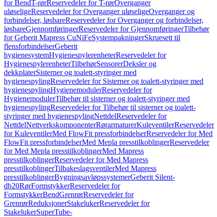
for Bend
T-rør
Reservedeler for T-rør
Overganger
uløselige
Reservedeler for Overganger uløselige
Overganger og
forbindelser, løsbare
Reservedeler for Overganger og forbindelser,
løsbare
Gjennomføringer
Reservedeler for Gjennomføringer
Tilbehør
for Geberit Mapress CuNiFe
Systempakninger
Skruesett til
flensforbindelser
Geberit
hygienesystem
Hygienespylerenheter
Reservedeler for
Hygienespylerenheter
Tilbehør
Sensorer
Deksler og
dekkplater
Sisterner og toalett-styringer med
hygienespyling
Reservedeler for Sisterner og toalett-styringer med
hygienespyling
Hygienemoduler
Reservedeler for
Hygienemoduler
Tilbehør til sisterner og toalett-styringer med
hygienespyling
Reservedeler for Tilbehør til sisterner og toalett-
styringer med hygienespyling
Nettdel
Reservedeler for
Nettdel
Nettverkskomponenter
Rørarmaturer
Kuleventiler
Reservedeler
for Kuleventiler
Med FlowFit pressforbindelser
Reservedeler for Med
FlowFit pressforbindelser
Med Mepla presstilkoblinger
Reservedeler
for Med Mepla presstilkoblinger
Med Mapress
presstilkoblinger
Reservedeler for Med Mapress
presstilkoblinger
Tilbakeslagsventiler
Med Mapress
presstilkoblinger
Bygningsavløpssystemer
Geberit Silent-
db20
Rør
Formstykker
Reservedeler for
Formstykker
Bend
Grenrør
Reservedeler for
Grenrør
Reduksjoner
Stakeluker
Reservedeler for
Stakeluker
SuperTube-