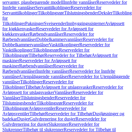
servanter, plassbeparende modell
Innfelte vannlåser
Reservedeler for
Innfelte vannlåser
Servanttilkoblinger
Reservedeler for
Servanttilkoblinger
Tilkoblingsrør
Tilslutningsbender
Deksler
Tilkobling
for
Tilkoblinger
Pakninger
Sveiseender
Innbyggingssisterner
Avløpssett
for kjøkkenvasker
Reservedeler for Avløpssett for
kjøkkenvasker
Rørbendvannlåser
Reservedeler for
Rørbendvannlåser
Dobbelkammervannlåser
Reservedeler for
Dobbelkammervannlåser
Vasktilkoplinger
Reservedeler for
Vasktilkoplinger
Tilkoblingsrør
Reservedeler for
Tilkoblingsrør
Tilbehør
Reservedeler for Tilbehør
Avløpssett for
maskiner
Reservedeler for Avløpssett for
maskiner
Rørbendvannlåser
Reservedeler for
Rørbendvannlåser
Innfelte vannlåser
Reservedeler for Innfelte
vannlåser
Utenpåliggende vannlåser
Reservedeler for Utenpåliggende
vannlåser
Tilkoblinger
Reservedeler for
Tilkoblinger
Tilbehør
Avløpssett for utslagsvasker
Reservedeler for
Avløpssett for utslagsvasker
Vannlåser
Reservedeler for
Vannlåser
Tilslutningsbender
Reservedeler for
Tilslutningsbender
Tilkoblingsrør
Reservedeler for
Tilkoblingsrør
Avløpsventiler
Reservedeler for
Avløpsventiler
Tilbehør
Reservedeler for Tilbehør
Dusjløsninger og
badekar
Dusjer
Gulvdrenering for dusjer
Reservedeler for
Gulvdrenering for dusjer
Slukrenner
Reservedeler for
Slukrenner
Tilbehør til slukrenner
Reservedeler for Tilbehør til