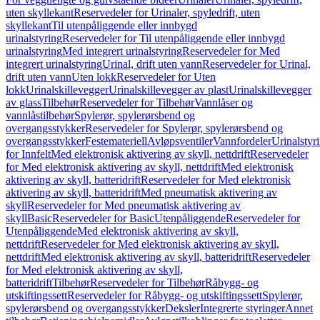
uten skyllekant
Reservedeler for Urinaler, spyledrift, uten
skyllekant
Til utenpåliggende eller innbygd
urinalstyring
Reservedeler for Til utenpåliggende eller innbygd
urinalstyring
Med integrert urinalstyring
Reservedeler for Med
integrert urinalstyring
Urinal, drift uten vann
Reservedeler for Urinal,
drift uten vann
Uten lokk
Reservedeler for Uten
lokk
Urinalskillevegger
Urinalskillevegger av plast
Urinalskillevegger
av glass
Tilbehør
Reservedeler for Tilbehør
Vannlåser og
vannlåstilbehør
Spylerør, spylerørsbend og
overgangsstykker
Reservedeler for Spylerør, spylerørsbend og
overgangsstykker
Festemateriell
Avløpsventiler
Vannfordeler
Urinalstyr
for Innfelt
Med elektronisk aktivering av skyll, nettdrift
Reservedeler
for Med elektronisk aktivering av skyll, nettdrift
Med elektronisk
aktivering av skyll, batteridrift
Reservedeler for Med elektronisk
aktivering av skyll, batteridrift
Med pneumatisk aktivering av
skyll
Reservedeler for Med pneumatisk aktivering av
skyll
Basic
Reservedeler for Basic
Utenpåliggende
Reservedeler for
Utenpåliggende
Med elektronisk aktivering av skyll,
nettdrift
Reservedeler for Med elektronisk aktivering av skyll,
nettdrift
Med elektronisk aktivering av skyll, batteridrift
Reservedeler
for Med elektronisk aktivering av skyll,
batteridrift
Tilbehør
Reservedeler for Tilbehør
Råbygg- og
utskiftingssett
Reservedeler for Råbygg- og utskiftingssett
Spylerør,
spylerørsbend og overgangsstykker
Deksler
Integrerte styringer
Annet