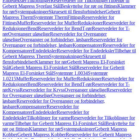
Endedeksler
Tilkoblinger
Reservedeler for Tilkoblinger
Tilbehør til
Geberit Mapress Syrefast Stål
Beskyttelse for rør og fittings
Klammer
for rør
Systempakninger
Skruesett til flensforbindelser
Geberit
Mapress Therm
Systemrør Therm
Fittings
Reservedeler for
Fittings
Muffer
Reservedeler for Muffer
Reduksjoner
Reservedeler for
Reduksjoner
Bend
Reservedeler for Bend
T-rør
Reservedeler for T-
rør
Overganger uløselige
Reservedeler for Overganger
uløselige
Overganger og forbindelser, løsbare
Reservedeler for
Overganger og forbindelser, løsbare
Kompensatorer
Reservedeler for
Kompensatorer
Endedeksler
Reservedeler for Endedeksler
Tilbehør til
Geberit Mapress Therm
Systempakninger
Skruesett til
flensforbindelser
Klammer for rør
Geberit Mapress El-Forsinket
Stål
Geberit Mapress El-Forsinket Stål
Reservedeler for Geberit
Mapress El-Forsinket Stål
Systemrør 1.0034
Systemrør
1.0215
Muffer
Reservedeler for Muffer
Reduksjoner
Reservedeler for
Reduksjoner
Bend
Reservedeler for Bend
T-rør
Reservedeler for T-
rør
Kryss
Reservedeler for Kryss
Overganger uløselige
Reservedeler
for Overganger uløselige
Overganger og forbindelser,
løsbare
Reservedeler for Overganger og forbindelser,
løsbare
Kompensatorer
Reservedeler for
Kompensatorer
Endedeksler
Reservedeler for
Endedeksler
Tilkoblinger for varme
Reservedeler for Tilkoblinger for
varme
Tilbehør for Geberit Mapress El-Forsinket Stål
Beskyttelse for
rør og fittings
Klammer for rør
Systempakninger
Geberit Mapress
Kobber
Geberit Mapress Kobber
Reservedeler for Geberit Mapress