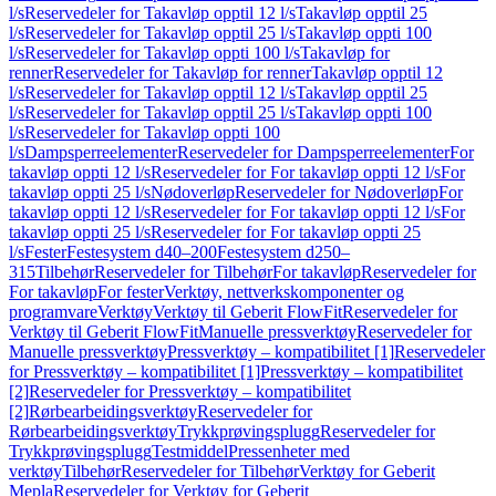
l/s
Reservedeler for Takavløp opptil 12 l/s
Takavløp opptil 25
l/s
Reservedeler for Takavløp opptil 25 l/s
Takavløp oppti 100
l/s
Reservedeler for Takavløp oppti 100 l/s
Takavløp for
renner
Reservedeler for Takavløp for renner
Takavløp opptil 12
l/s
Reservedeler for Takavløp opptil 12 l/s
Takavløp opptil 25
l/s
Reservedeler for Takavløp opptil 25 l/s
Takavløp oppti 100
l/s
Reservedeler for Takavløp oppti 100
l/s
Dampsperreelementer
Reservedeler for Dampsperreelementer
For
takavløp oppti 12 l/s
Reservedeler for For takavløp oppti 12 l/s
For
takavløp oppti 25 l/s
Nødoverløp
Reservedeler for Nødoverløp
For
takavløp oppti 12 l/s
Reservedeler for For takavløp oppti 12 l/s
For
takavløp oppti 25 l/s
Reservedeler for For takavløp oppti 25
l/s
Fester
Festesystem d40–200
Festesystem d250–
315
Tilbehør
Reservedeler for Tilbehør
For takavløp
Reservedeler for
For takavløp
For fester
Verktøy, nettverkskomponenter og
programvare
Verktøy
Verktøy til Geberit FlowFit
Reservedeler for
Verktøy til Geberit FlowFit
Manuelle pressverktøy
Reservedeler for
Manuelle pressverktøy
Pressverktøy – kompatibilitet [1]
Reservedeler
for Pressverktøy – kompatibilitet [1]
Pressverktøy – kompatibilitet
[2]
Reservedeler for Pressverktøy – kompatibilitet
[2]
Rørbearbeidingsverktøy
Reservedeler for
Rørbearbeidingsverktøy
Trykkprøvingsplugg
Reservedeler for
Trykkprøvingsplugg
Testmiddel
Pressenheter med
verktøy
Tilbehør
Reservedeler for Tilbehør
Verktøy for Geberit
Mepla
Reservedeler for Verktøy for Geberit