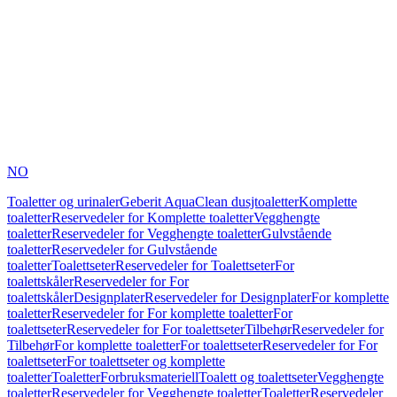
NO
Toaletter og urinaler
Geberit AquaClean dusjtoaletter
Komplette
toaletter
Reservedeler for Komplette toaletter
Vegghengte
toaletter
Reservedeler for Vegghengte toaletter
Gulvstående
toaletter
Reservedeler for Gulvstående
toaletter
Toalettseter
Reservedeler for Toalettseter
For
toalettskåler
Reservedeler for For
toalettskåler
Designplater
Reservedeler for Designplater
For komplette
toaletter
Reservedeler for For komplette toaletter
For
toalettseter
Reservedeler for For toalettseter
Tilbehør
Reservedeler for
Tilbehør
For komplette toaletter
For toalettseter
Reservedeler for For
toalettseter
For toalettseter og komplette
toaletter
Toaletter
Forbruksmateriell
Toalett og toalettseter
Vegghengte
toaletter
Reservedeler for Vegghengte toaletter
Toaletter
Reservedeler