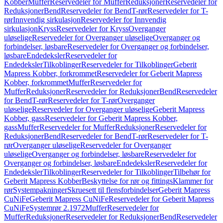
Kobber
Muffer
Reservedeler for Muffer
Reduksjoner
Reservedeler for
Reduksjoner
Bend
Reservedeler for Bend
T-rør
Reservedeler for T-
rør
Innvendig sirkulasjon
Reservedeler for Innvendig
sirkulasjon
Kryss
Reservedeler for Kryss
Overganger
uløselige
Reservedeler for Overganger uløselige
Overganger og
forbindelser, løsbare
Reservedeler for Overganger og forbindelser,
løsbare
Endedeksler
Reservedeler for
Endedeksler
Tilkoblinger
Reservedeler for Tilkoblinger
Geberit
Mapress Kobber, forkrommet
Reservedeler for Geberit Mapress
Kobber, forkrommet
Muffer
Reservedeler for
Muffer
Reduksjoner
Reservedeler for Reduksjoner
Bend
Reservedeler
for Bend
T-rør
Reservedeler for T-rør
Overganger
uløselige
Reservedeler for Overganger uløselige
Geberit Mapress
Kobber, gass
Reservedeler for Geberit Mapress Kobber,
gass
Muffer
Reservedeler for Muffer
Reduksjoner
Reservedeler for
Reduksjoner
Bend
Reservedeler for Bend
T-rør
Reservedeler for T-
rør
Overganger uløselige
Reservedeler for Overganger
uløselige
Overganger og forbindelser, løsbare
Reservedeler for
Overganger og forbindelser, løsbare
Endedeksler
Reservedeler for
Endedeksler
Tilkoblinger
Reservedeler for Tilkoblinger
Tilbehør for
Geberit Mapress Kobber
Beskyttelse for rør og fittings
Klammer for
rør
Systempakninger
Skruesett til flensforbindelser
Geberit Mapress
CuNiFe
Geberit Mapress CuNiFe
Reservedeler for Geberit Mapress
CuNiFe
Systemrør 2.1972
Muffer
Reservedeler for
Muffer
Reduksjoner
Reservedeler for Reduksjoner
Bend
Reservedeler