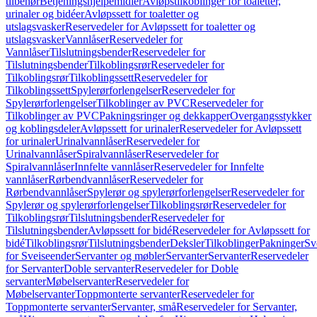
tilbehør
Betjeningshjelpemidler
Avløpstilkoblinger for toaletter,
urinaler og bidéer
Avløpssett for toaletter og
utslagsvasker
Reservedeler for Avløpssett for toaletter og
utslagsvasker
Vannlåser
Reservedeler for
Vannlåser
Tilslutningsbender
Reservedeler for
Tilslutningsbender
Tilkoblingsrør
Reservedeler for
Tilkoblingsrør
Tilkoblingssett
Reservedeler for
Tilkoblingssett
Spylerørforlengelser
Reservedeler for
Spylerørforlengelser
Tilkoblinger av PVC
Reservedeler for
Tilkoblinger av PVC
Pakningsringer og dekkapper
Overgangsstykker
og koblingsdeler
Avløpssett for urinaler
Reservedeler for Avløpssett
for urinaler
Urinalvannlåser
Reservedeler for
Urinalvannlåser
Spiralvannlåser
Reservedeler for
Spiralvannlåser
Innfelte vannlåser
Reservedeler for Innfelte
vannlåser
Rørbendvannlåser
Reservedeler for
Rørbendvannlåser
Spylerør og spylerørforlengelser
Reservedeler for
Spylerør og spylerørforlengelser
Tilkoblingsrør
Reservedeler for
Tilkoblingsrør
Tilslutningsbender
Reservedeler for
Tilslutningsbender
Avløpssett for bidé
Reservedeler for Avløpssett for
bidé
Tilkoblingsrør
Tilslutningsbender
Deksler
Tilkoblinger
Pakninger
Sv
for Sveiseender
Servanter og møbler
Servanter
Servanter
Reservedeler
for Servanter
Doble servanter
Reservedeler for Doble
servanter
Møbelservanter
Reservedeler for
Møbelservanter
Toppmonterte servanter
Reservedeler for
Toppmonterte servanter
Servanter, små
Reservedeler for Servanter,