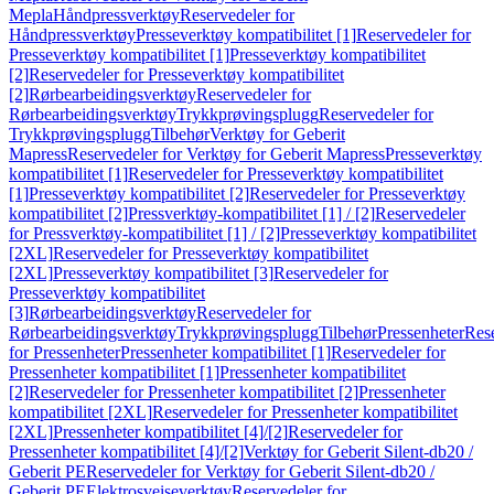
Mepla
Håndpressverktøy
Reservedeler for
Håndpressverktøy
Presseverktøy kompatibilitet [1]
Reservedeler for
Presseverktøy kompatibilitet [1]
Presseverktøy kompatibilitet
[2]
Reservedeler for Presseverktøy kompatibilitet
[2]
Rørbearbeidingsverktøy
Reservedeler for
Rørbearbeidingsverktøy
Trykkprøvingsplugg
Reservedeler for
Trykkprøvingsplugg
Tilbehør
Verktøy for Geberit
Mapress
Reservedeler for Verktøy for Geberit Mapress
Presseverktøy
kompatibilitet [1]
Reservedeler for Presseverktøy kompatibilitet
[1]
Presseverktøy kompatibilitet [2]
Reservedeler for Presseverktøy
kompatibilitet [2]
Pressverktøy-kompatibilitet [1] / [2]
Reservedeler
for Pressverktøy-kompatibilitet [1] / [2]
Presseverktøy kompatibilitet
[2XL]
Reservedeler for Presseverktøy kompatibilitet
[2XL]
Presseverktøy kompatibilitet [3]
Reservedeler for
Presseverktøy kompatibilitet
[3]
Rørbearbeidingsverktøy
Reservedeler for
Rørbearbeidingsverktøy
Trykkprøvingsplugg
Tilbehør
Pressenheter
Res
for Pressenheter
Pressenheter kompatibilitet [1]
Reservedeler for
Pressenheter kompatibilitet [1]
Pressenheter kompatibilitet
[2]
Reservedeler for Pressenheter kompatibilitet [2]
Pressenheter
kompatibilitet [2XL]
Reservedeler for Pressenheter kompatibilitet
[2XL]
Pressenheter kompatibilitet [4]/[2]
Reservedeler for
Pressenheter kompatibilitet [4]/[2]
Verktøy for Geberit Silent-db20 /
Geberit PE
Reservedeler for Verktøy for Geberit Silent-db20 /
Geberit PE
Elektrosveiseverktøy
Reservedeler for