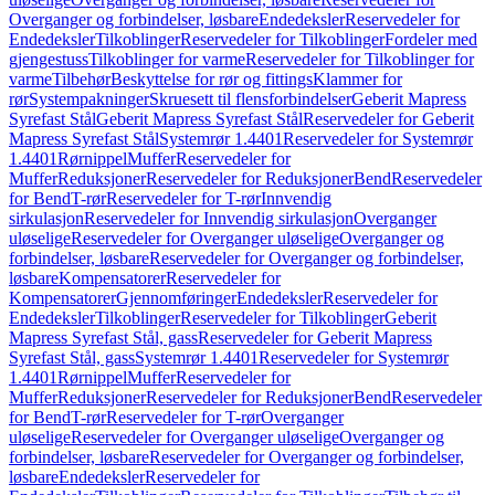
Overganger og forbindelser, løsbare
Endedeksler
Reservedeler for
Endedeksler
Tilkoblinger
Reservedeler for Tilkoblinger
Fordeler med
gjengestuss
Tilkoblinger for varme
Reservedeler for Tilkoblinger for
varme
Tilbehør
Beskyttelse for rør og fittings
Klammer for
rør
Systempakninger
Skruesett til flensforbindelser
Geberit Mapress
Syrefast Stål
Geberit Mapress Syrefast Stål
Reservedeler for Geberit
Mapress Syrefast Stål
Systemrør 1.4401
Reservedeler for Systemrør
1.4401
Rørnippel
Muffer
Reservedeler for
Muffer
Reduksjoner
Reservedeler for Reduksjoner
Bend
Reservedeler
for Bend
T-rør
Reservedeler for T-rør
Innvendig
sirkulasjon
Reservedeler for Innvendig sirkulasjon
Overganger
uløselige
Reservedeler for Overganger uløselige
Overganger og
forbindelser, løsbare
Reservedeler for Overganger og forbindelser,
løsbare
Kompensatorer
Reservedeler for
Kompensatorer
Gjennomføringer
Endedeksler
Reservedeler for
Endedeksler
Tilkoblinger
Reservedeler for Tilkoblinger
Geberit
Mapress Syrefast Stål, gass
Reservedeler for Geberit Mapress
Syrefast Stål, gass
Systemrør 1.4401
Reservedeler for Systemrør
1.4401
Rørnippel
Muffer
Reservedeler for
Muffer
Reduksjoner
Reservedeler for Reduksjoner
Bend
Reservedeler
for Bend
T-rør
Reservedeler for T-rør
Overganger
uløselige
Reservedeler for Overganger uløselige
Overganger og
forbindelser, løsbare
Reservedeler for Overganger og forbindelser,
løsbare
Endedeksler
Reservedeler for