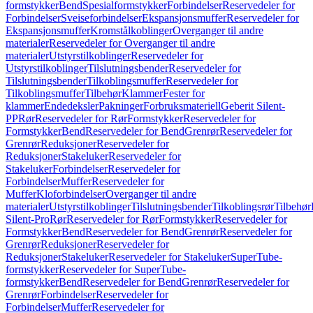
formstykker
Bend
Spesialformstykker
Forbindelser
Reservedeler for
Forbindelser
Sveiseforbindelser
Ekspansjonsmuffer
Reservedeler for
Ekspansjonsmuffer
Kromstålkoblinger
Overganger til andre
materialer
Reservedeler for Overganger til andre
materialer
Utstyrstilkoblinger
Reservedeler for
Utstyrstilkoblinger
Tilslutningsbender
Reservedeler for
Tilslutningsbender
Tilkoblingsmuffer
Reservedeler for
Tilkoblingsmuffer
Tilbehør
Klammer
Fester for
klammer
Endedeksler
Pakninger
Forbruksmateriell
Geberit Silent-
PP
Rør
Reservedeler for Rør
Formstykker
Reservedeler for
Formstykker
Bend
Reservedeler for Bend
Grenrør
Reservedeler for
Grenrør
Reduksjoner
Reservedeler for
Reduksjoner
Stakeluker
Reservedeler for
Stakeluker
Forbindelser
Reservedeler for
Forbindelser
Muffer
Reservedeler for
Muffer
Kloforbindelser
Overganger til andre
materialer
Utstyrstilkoblinger
Tilslutningsbender
Tilkoblingsrør
Tilbehør
Silent-Pro
Rør
Reservedeler for Rør
Formstykker
Reservedeler for
Formstykker
Bend
Reservedeler for Bend
Grenrør
Reservedeler for
Grenrør
Reduksjoner
Reservedeler for
Reduksjoner
Stakeluker
Reservedeler for Stakeluker
SuperTube-
formstykker
Reservedeler for SuperTube-
formstykker
Bend
Reservedeler for Bend
Grenrør
Reservedeler for
Grenrør
Forbindelser
Reservedeler for
Forbindelser
Muffer
Reservedeler for