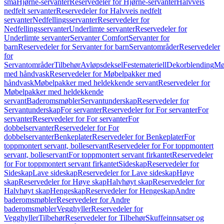
små
Hjørne-servanter
Reservedeler for Hjørne-servanter
Halvveis
nedfelt servanter
Reservedeler for Halvveis nedfelt
servanter
Nedfellingsservanter
Reservedeler for
Nedfellingsservanter
Underlimte servanter
Reservedeler for
Underlimte servanter
Servanter Comfort
Servanter for
barn
Reservedeler for Servanter for barn
Servantområder
Reservedeler
for
Servantområder
Tilbehør
Avløpsdeksel
Festemateriell
Dekorblending
Mø
med håndvask
Reservedeler for Møbelpakker med
håndvask
Møbelpakker med heldekkende servant
Reservedeler for
Møbelpakker med heldekkende
servant
Baderomsmøbler
Servantunderskap
Reservedeler for
Servantunderskap
For servanter
Reservedeler for For servanter
For
servanter
Reservedeler for For servanter
For
dobbelservanter
Reservedeler for For
dobbelservanter
Benkeplater
Reservedeler for Benkeplater
For
toppmontert servant, bolleservant
Reservedeler for For toppmontert
servant, bolleservant
For toppmontert servant firkantet
Reservedeler
for For toppmontert servant firkantet
Sideskap
Reservedeler for
Sideskap
Lave sideskap
Reservedeler for Lave sideskap
Høye
skap
Reservedeler for Høye skap
Halvhøyt skap
Reservedeler for
Halvhøyt skap
Hengeskap
Reservedeler for Hengeskap
Andre
baderomsmøbler
Reservedeler for Andre
baderomsmøbler
Vegghyller
Reservedeler for
Vegghyller
Tilbehør
Reservedeler for Tilbehør
Skuffeinnsatser og