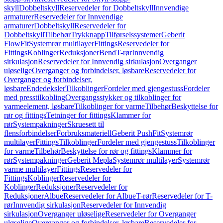
skyll
Dobbeltskyll
Reservedeler for Dobbeltskyll
Innvendige
armaturer
Reservedeler for Innvendige
armaturer
Dobbeltskyll
Reservedeler for
Dobbeltskyll
Tilbehør
Trykknapp
Tilførselssystemer
Geberit
FlowFit
Systemrør multilayer
Fittings
Reservedeler for
Fittings
Koblinger
Reduksjoner
Bend
T-rør
Innvendig
sirkulasjon
Reservedeler for Innvendig sirkulasjon
Overganger
uløselige
Overganger og forbindelser, løsbare
Reservedeler for
Overganger og forbindelser,
løsbare
Endedeksler
Tilkoblinger
Fordeler med gjengestuss
Fordeler
med presstilkobling
Overgangsstykker og tilkoblinger for
varmeelement, løsbare
Tilkoblinger for varme
Tilbehør
Beskyttelse for
rør og fittings
Tetninger for fittings
Klammer for
rør
Systempakninger
Skruesett til
flensforbindelser
Forbruksmateriell
Geberit PushFit
Systemrør
multilayer
Fittings
Tilkoblinger
Fordeler med gjengestuss
Tilkoblinger
for varme
Tilbehør
Beskyttelse for rør og fittings
Klammer for
rør
Systempakninger
Geberit Mepla
Systemrør multilayer
Systemrør
varme multilayer
Fittings
Reservedeler for
Fittings
Koblinger
Reservedeler for
Koblinger
Reduksjoner
Reservedeler for
Reduksjoner
Albue
Reservedeler for Albue
T-rør
Reservedeler for T-
rør
Innvendig sirkulasjon
Reservedeler for Innvendig
sirkulasjon
Overganger uløselige
Reservedeler for Overganger
uløselige
Overganger og forbindelser, løsbare
Reservedeler for