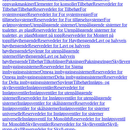
oppvaskmaskiner
Elementer for konsoller
Tilbehør
Reservedeler for
Tilbehør
Tilbehør
Reservedeler for Tilbehør
For
systemvegger
Reservedeler for For systemvegger
For
tilførselssystemer
Reservedeler for For tilførselssystemer
For
avløpssystemer
Utenpåliggende sisterner
Utenpåliggende sisterner for
toaletter, av plast
Reservedeler for Utenpåliggende sisterner for
toaletter, av plast
Montert på topp
Reservedeler for Montert på
topp
Høythengende
Reservedeler for Høythengende
Lavt og halvveis
høythengende
Reservedeler for Lavt og halvveis
høythengende
Spylerør for utenpåliggende
sisterner
Høythengende
Lavt og halvveis
høythengende
Tilbehør
Tilkoblinger
Pakninger
Pakningsringer
Skylleven
innbyggingssisterner
Reservedeler for Sigma
innbyggingssisterner
Omega innbyggingssisterner
Reservedeler for
Omega innbyggingssisterner
Delta innbyggingssisterner
Reservedeler
for Delta innbyggingssisterner
Spylerør
Tilbehør
Innløps- og
skylleventiler
Innløpsventiler
Reservedeler for
Innløpsventiler
Innløpsventiler for utenpåliggende
sisterner
Reservedeler for Innløpsventiler for utenpåliggende
sisterner
Innløpsventiler for skålsisterner
Reservedeler for
Innløpsventiler for skålsisterner
Innløpsventiler for sisterner
universelle
Reservedeler for Innløpsventiler for sisterner
universelle
Innløpsventil for Monolith
Reservedeler for Innløpsventil
for Monolith
Skylleventiler
Reservedeler for Skylleventiler
Skyll-
stopp-skyll
Reservedeler for Skyll-stopp-