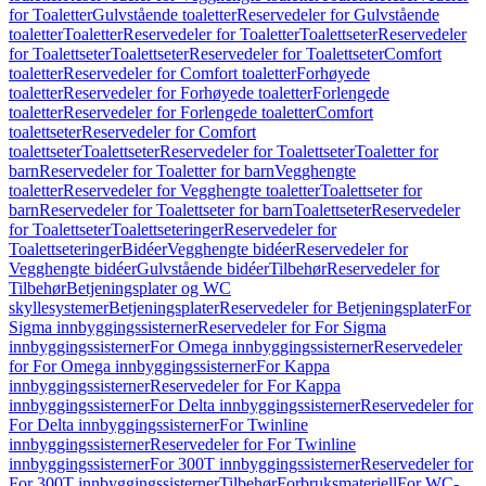
for Toaletter
Gulvstående toaletter
Reservedeler for Gulvstående
toaletter
Toaletter
Reservedeler for Toaletter
Toalettseter
Reservedeler
for Toalettseter
Toalettseter
Reservedeler for Toalettseter
Comfort
toaletter
Reservedeler for Comfort toaletter
Forhøyede
toaletter
Reservedeler for Forhøyede toaletter
Forlengede
toaletter
Reservedeler for Forlengede toaletter
Comfort
toalettseter
Reservedeler for Comfort
toalettseter
Toalettseter
Reservedeler for Toalettseter
Toaletter for
barn
Reservedeler for Toaletter for barn
Vegghengte
toaletter
Reservedeler for Vegghengte toaletter
Toalettseter for
barn
Reservedeler for Toalettseter for barn
Toalettseter
Reservedeler
for Toalettseter
Toalettseteringer
Reservedeler for
Toalettseteringer
Bidéer
Vegghengte bidéer
Reservedeler for
Vegghengte bidéer
Gulvstående bidéer
Tilbehør
Reservedeler for
Tilbehør
Betjeningsplater og WC
skyllesystemer
Betjeningsplater
Reservedeler for Betjeningsplater
For
Sigma innbyggingssisterner
Reservedeler for For Sigma
innbyggingssisterner
For Omega innbyggingssisterner
Reservedeler
for For Omega innbyggingssisterner
For Kappa
innbyggingssisterner
Reservedeler for For Kappa
innbyggingssisterner
For Delta innbyggingssisterner
Reservedeler for
For Delta innbyggingssisterner
For Twinline
innbyggingssisterner
Reservedeler for For Twinline
innbyggingssisterner
For 300T innbyggingssisterner
Reservedeler for
For 300T innbyggingssisterner
Tilbehør
Forbruksmateriell
For WC-