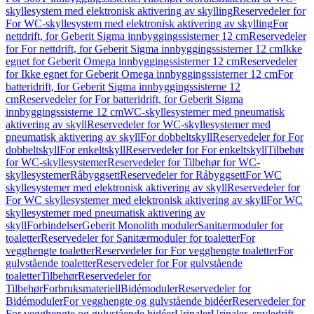
skyllesystem med elektronisk aktivering av skylling
Reservedeler for
For WC-skyllesystem med elektronisk aktivering av skylling
For
nettdrift, for Geberit Sigma innbyggingssisterner 12 cm
Reservedeler
for For nettdrift, for Geberit Sigma innbyggingssisterner 12 cm
Ikke
egnet for Geberit Omega innbyggingssisterner 12 cm
Reservedeler
for Ikke egnet for Geberit Omega innbyggingssisterner 12 cm
For
batteridrift, for Geberit Sigma innbyggingssisterne 12
cm
Reservedeler for For batteridrift, for Geberit Sigma
innbyggingssisterne 12 cm
WC-skyllesystemer med pneumatisk
aktivering av skyll
Reservedeler for WC-skyllesystemer med
pneumatisk aktivering av skyll
For dobbeltskyll
Reservedeler for For
dobbeltskyll
For enkeltskyll
Reservedeler for For enkeltskyll
Tilbehør
for WC-skyllesystemer
Reservedeler for Tilbehør for WC-
skyllesystemer
Råbyggsett
Reservedeler for Råbyggsett
For WC
skyllesystemer med elektronisk aktivering av skyll
Reservedeler for
For WC skyllesystemer med elektronisk aktivering av skyll
For WC
skyllesystemer med pneumatisk aktivering av
skyll
Forbindelser
Geberit Monolith moduler
Sanitærmoduler for
toaletter
Reservedeler for Sanitærmoduler for toaletter
For
vegghengte toaletter
Reservedeler for For vegghengte toaletter
For
gulvstående toaletter
Reservedeler for For gulvstående
toaletter
Tilbehør
Reservedeler for
Tilbehør
Forbruksmateriell
Bidémoduler
Reservedeler for
Bidémoduler
For vegghengte og gulvstående bidéer
Reservedeler for
For vegghengte og gulvstående bidéer
Urinaler
Urinaler, spyledrift,