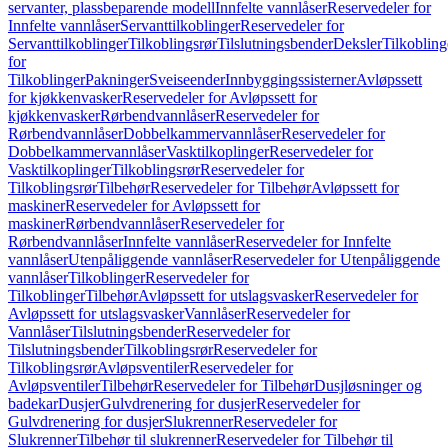
servanter, plassbeparende modell
Innfelte vannlåser
Reservedeler for
Innfelte vannlåser
Servanttilkoblinger
Reservedeler for
Servanttilkoblinger
Tilkoblingsrør
Tilslutningsbender
Deksler
Tilkobling
for
Tilkoblinger
Pakninger
Sveiseender
Innbyggingssisterner
Avløpssett
for kjøkkenvasker
Reservedeler for Avløpssett for
kjøkkenvasker
Rørbendvannlåser
Reservedeler for
Rørbendvannlåser
Dobbelkammervannlåser
Reservedeler for
Dobbelkammervannlåser
Vasktilkoplinger
Reservedeler for
Vasktilkoplinger
Tilkoblingsrør
Reservedeler for
Tilkoblingsrør
Tilbehør
Reservedeler for Tilbehør
Avløpssett for
maskiner
Reservedeler for Avløpssett for
maskiner
Rørbendvannlåser
Reservedeler for
Rørbendvannlåser
Innfelte vannlåser
Reservedeler for Innfelte
vannlåser
Utenpåliggende vannlåser
Reservedeler for Utenpåliggende
vannlåser
Tilkoblinger
Reservedeler for
Tilkoblinger
Tilbehør
Avløpssett for utslagsvasker
Reservedeler for
Avløpssett for utslagsvasker
Vannlåser
Reservedeler for
Vannlåser
Tilslutningsbender
Reservedeler for
Tilslutningsbender
Tilkoblingsrør
Reservedeler for
Tilkoblingsrør
Avløpsventiler
Reservedeler for
Avløpsventiler
Tilbehør
Reservedeler for Tilbehør
Dusjløsninger og
badekar
Dusjer
Gulvdrenering for dusjer
Reservedeler for
Gulvdrenering for dusjer
Slukrenner
Reservedeler for
Slukrenner
Tilbehør til slukrenner
Reservedeler for Tilbehør til