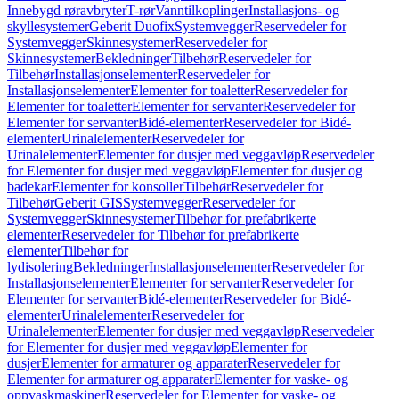
Innebygd røravbryter
T-rør
Vanntilkoplinger
Installasjons- og
skyllesystemer
Geberit Duofix
Systemvegger
Reservedeler for
Systemvegger
Skinnesystemer
Reservedeler for
Skinnesystemer
Bekledninger
Tilbehør
Reservedeler for
Tilbehør
Installasjonselementer
Reservedeler for
Installasjonselementer
Elementer for toaletter
Reservedeler for
Elementer for toaletter
Elementer for servanter
Reservedeler for
Elementer for servanter
Bidé-elementer
Reservedeler for Bidé-
elementer
Urinalelementer
Reservedeler for
Urinalelementer
Elementer for dusjer med veggavløp
Reservedeler
for Elementer for dusjer med veggavløp
Elementer for dusjer og
badekar
Elementer for konsoller
Tilbehør
Reservedeler for
Tilbehør
Geberit GIS
Systemvegger
Reservedeler for
Systemvegger
Skinnesystemer
Tilbehør for prefabrikerte
elementer
Reservedeler for Tilbehør for prefabrikerte
elementer
Tilbehør for
lydisolering
Bekledninger
Installasjonselementer
Reservedeler for
Installasjonselementer
Elementer for servanter
Reservedeler for
Elementer for servanter
Bidé-elementer
Reservedeler for Bidé-
elementer
Urinalelementer
Reservedeler for
Urinalelementer
Elementer for dusjer med veggavløp
Reservedeler
for Elementer for dusjer med veggavløp
Elementer for
dusjer
Elementer for armaturer og apparater
Reservedeler for
Elementer for armaturer og apparater
Elementer for vaske- og
oppvaskmaskiner
Reservedeler for Elementer for vaske- og