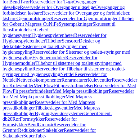
for Bend
T-rør
Reservedeler for T-rør
Overganger
uløselige
Reservedeler for Overganger uløselige
Overganger og
forbindelser, løsbare
Reservedeler for Overganger og forbindelser,
løsbare
Gjennomføringer
Reservedeler for Gjennomføringer
Tilbehør
for Geberit Mapress CuNiFe
Systempakninger
Skruesett til
flensforbindelser
Geberit
hygienesystem
Hygienespylerenheter
Reservedeler for
Hygienespylerenheter
Tilbehør
Sensorer
Deksler og
dekkplater
Sisterner og toalett-styringer med
hygienespyling
Reservedeler for Sisterner og toalett-styringer med
hygienespyling
Hygienemoduler
Reservedeler for
Hygienemoduler
Tilbehør til sisterner og toalett-styringer med
hygienespyling
Reservedeler for Tilbehør til sisterner og toalett-
styringer med hygienespyling
Nettdel
Reservedeler for
Nettdel
Nettverkskomponenter
Rørarmaturer
Kuleventiler
Reservedeler
for Kuleventiler
Med FlowFit pressforbindelser
Reservedeler for Med
FlowFit pressforbindelser
Med Mepla presstilkoblinger
Reservedeler
for Med Mepla presstilkoblinger
Med Mapress
presstilkoblinger
Reservedeler for Med Mapress
presstilkoblinger
Tilbakeslagsventiler
Med Mapress
presstilkoblinger
Bygningsavløpssystemer
Geberit Silent-
db20
Rør
Formstykker
Reservedeler for
Formstykker
Bend
Grenrør
Reservedeler for
Grenrør
Reduksjoner
Stakeluker
Reservedeler for
Stakeluker
SuperTube-