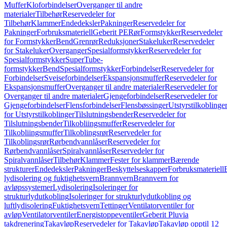
Muffer
Kloforbindelser
Overganger til andre
materialer
Tilbehør
Reservedeler for
Tilbehør
Klammer
Endedeksler
Pakninger
Reservedeler for
Pakninger
Forbruksmateriell
Geberit PE
Rør
Formstykker
Reservedeler
for Formstykker
Bend
Grenrør
Reduksjoner
Stakeluker
Reservedeler
for Stakeluker
Overganger
Spesialformstykker
Reservedeler for
Spesialformstykker
SuperTube-
formstykker
Bend
Spesialformstykker
Forbindelser
Reservedeler for
Forbindelser
Sveiseforbindelser
Ekspansjonsmuffer
Reservedeler for
Ekspansjonsmuffer
Overganger til andre materialer
Reservedeler for
Overganger til andre materialer
Gjengeforbindelser
Reservedeler for
Gjengeforbindelser
Flensforbindelser
Flensbøssinger
Utstyrstilkoblinge
for Utstyrstilkoblinger
Tilslutningsbender
Reservedeler for
Tilslutningsbender
Tilkobliingsmuffer
Reservedeler for
Tilkobliingsmuffer
Tilkoblingsrør
Reservedeler for
Tilkoblingsrør
Rørbendvannlåser
Reservedeler for
Rørbendvannlåser
Spiralvannlåser
Reservedeler for
Spiralvannlåser
Tilbehør
Klammer
Fester for klammer
Bærende
strukturer
Endedeksler
Pakninger
Beskyttelseskapper
Forbruksmateriell
lydisolering og fuktighetsvern
Brannvern
Brannvern for
avløpssystemer
Lydisolering
Isoleringer for
strukturlydutkobling
Isoleringer for strukturlydutkobling og
luftlydisolering
Fuktighetsvern
Tettinger
Ventilatorventiler for
avløp
Ventilatorventiler
Energistoppeventiler
Geberit Pluvia
takdrenering
Takavløp
Reservedeler for Takavløp
Takavløp opptil 12