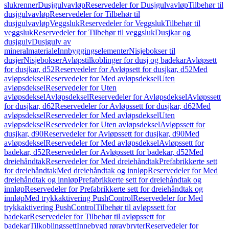
slukrenner
Dusjgulvavløp
Reservedeler for Dusjgulvavløp
Tilbehør til
dusjgulvavløp
Reservedeler for Tilbehør til
dusjgulvavløp
Veggsluk
Reservedeler for Veggsluk
Tilbehør til
veggsluk
Reservedeler for Tilbehør til veggsluk
Dusjkar og
dusjgulv
Dusjgulv av
mineralmateriale
Innbyggingselementer
Nisjebokser til
dusjer
Nisjebokser
Avløpstilkoblinger for dusj og badekar
Avløpsett
for dusjkar, d52
Reservedeler for Avløpsett for dusjkar, d52
Med
avløpsdeksel
Reservedeler for Med avløpsdeksel
Uten
avløpsdeksel
Reservedeler for Uten
avløpsdeksel
Avløpsdeksel
Reservedeler for Avløpsdeksel
Avløpssett
for dusjkar, d62
Reservedeler for Avløpssett for dusjkar, d62
Med
avløpsdeksel
Reservedeler for Med avløpsdeksel
Uten
avløpsdeksel
Reservedeler for Uten avløpsdeksel
Avløpssett for
dusjkar, d90
Reservedeler for Avløpssett for dusjkar, d90
Med
avløpsdeksel
Reservedeler for Med avløpsdeksel
Avløpssett for
badekar, d52
Reservedeler for Avløpssett for badekar, d52
Med
dreiehåndtak
Reservedeler for Med dreiehåndtak
Prefabrikkerte sett
for dreiehåndtak
Med dreiehåndtak og innløp
Reservedeler for Med
dreiehåndtak og innløp
Prefabrikkerte sett for dreiehåndtak og
innløp
Reservedeler for Prefabrikkerte sett for dreiehåndtak og
innløp
Med trykkaktivering PushControl
Reservedeler for Med
trykkaktivering PushControl
Tilbehør til avløpssett for
badekar
Reservedeler for Tilbehør til avløpssett for
badekar
Tilkoblingssett
Innebygd røravbryter
Reservedeler for