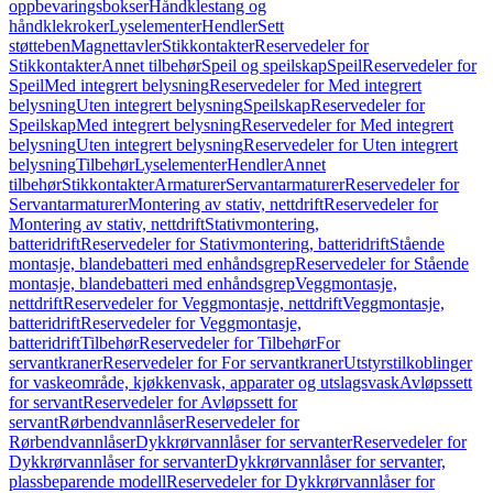
oppbevaringsbokser
Håndklestang og
håndklekroker
Lyselementer
Hendler
Sett
støtteben
Magnettavler
Stikkontakter
Reservedeler for
Stikkontakter
Annet tilbehør
Speil og speilskap
Speil
Reservedeler for
Speil
Med integrert belysning
Reservedeler for Med integrert
belysning
Uten integrert belysning
Speilskap
Reservedeler for
Speilskap
Med integrert belysning
Reservedeler for Med integrert
belysning
Uten integrert belysning
Reservedeler for Uten integrert
belysning
Tilbehør
Lyselementer
Hendler
Annet
tilbehør
Stikkontakter
Armaturer
Servantarmaturer
Reservedeler for
Servantarmaturer
Montering av stativ, nettdrift
Reservedeler for
Montering av stativ, nettdrift
Stativmontering,
batteridrift
Reservedeler for Stativmontering, batteridrift
Stående
montasje, blandebatteri med enhåndsgrep
Reservedeler for Stående
montasje, blandebatteri med enhåndsgrep
Veggmontasje,
nettdrift
Reservedeler for Veggmontasje, nettdrift
Veggmontasje,
batteridrift
Reservedeler for Veggmontasje,
batteridrift
Tilbehør
Reservedeler for Tilbehør
For
servantkraner
Reservedeler for For servantkraner
Utstyrstilkoblinger
for vaskeområde, kjøkkenvask, apparater og utslagsvask
Avløpssett
for servant
Reservedeler for Avløpssett for
servant
Rørbendvannlåser
Reservedeler for
Rørbendvannlåser
Dykkrørvannlåser for servanter
Reservedeler for
Dykkrørvannlåser for servanter
Dykkrørvannlåser for servanter,
plassbeparende modell
Reservedeler for Dykkrørvannlåser for