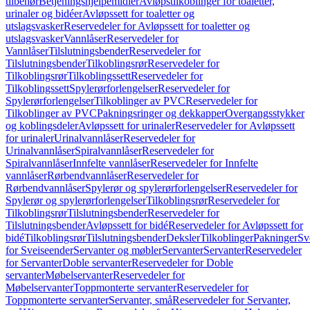
tilbehør
Betjeningshjelpemidler
Avløpstilkoblinger for toaletter,
urinaler og bidéer
Avløpssett for toaletter og
utslagsvasker
Reservedeler for Avløpssett for toaletter og
utslagsvasker
Vannlåser
Reservedeler for
Vannlåser
Tilslutningsbender
Reservedeler for
Tilslutningsbender
Tilkoblingsrør
Reservedeler for
Tilkoblingsrør
Tilkoblingssett
Reservedeler for
Tilkoblingssett
Spylerørforlengelser
Reservedeler for
Spylerørforlengelser
Tilkoblinger av PVC
Reservedeler for
Tilkoblinger av PVC
Pakningsringer og dekkapper
Overgangsstykker
og koblingsdeler
Avløpssett for urinaler
Reservedeler for Avløpssett
for urinaler
Urinalvannlåser
Reservedeler for
Urinalvannlåser
Spiralvannlåser
Reservedeler for
Spiralvannlåser
Innfelte vannlåser
Reservedeler for Innfelte
vannlåser
Rørbendvannlåser
Reservedeler for
Rørbendvannlåser
Spylerør og spylerørforlengelser
Reservedeler for
Spylerør og spylerørforlengelser
Tilkoblingsrør
Reservedeler for
Tilkoblingsrør
Tilslutningsbender
Reservedeler for
Tilslutningsbender
Avløpssett for bidé
Reservedeler for Avløpssett for
bidé
Tilkoblingsrør
Tilslutningsbender
Deksler
Tilkoblinger
Pakninger
Sv
for Sveiseender
Servanter og møbler
Servanter
Servanter
Reservedeler
for Servanter
Doble servanter
Reservedeler for Doble
servanter
Møbelservanter
Reservedeler for
Møbelservanter
Toppmonterte servanter
Reservedeler for
Toppmonterte servanter
Servanter, små
Reservedeler for Servanter,