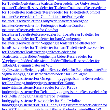
for Toaletter
Gulvstående toaletter
Reservedeler for Gulvstående
toaletter
Toaletter
Reservedeler for Toaletter
Toalettseter
Reservedeler
for Toalettseter
Toalettseter
Reservedeler for Toalettseter
Comfort
toaletter
Reservedeler for Comfort toaletter
Forhøyede
toaletter
Reservedeler for Forhøyede toaletter
Forlengede
toaletter
Reservedeler for Forlengede toaletter
Comfort
toalettseter
Reservedeler for Comfort
toalettseter
Toalettseter
Reservedeler for Toalettseter
Toaletter for
barn
Reservedeler for Toaletter for barn
Vegghengte
toaletter
Reservedeler for Vegghengte toaletter
Toalettseter for
barn
Reservedeler for Toalettseter for barn
Toalettseter
Reservedeler
for Toalettseter
Toalettseteringer
Reservedeler for
Toalettseteringer
Bidéer
Vegghengte bidéer
Reservedeler for
Vegghengte bidéer
Gulvstående bidéer
Tilbehør
Reservedeler for
Tilbehør
Betjeningsplater og WC
skyllesystemer
Betjeningsplater
Reservedeler for Betjeningsplater
For
Sigma innbyggingssisterner
Reservedeler for For Sigma
innbyggingssisterner
For Omega innbyggingssisterner
Reservedeler
for For Omega innbyggingssisterner
For Kappa
innbyggingssisterner
Reservedeler for For Kappa
innbyggingssisterner
For Delta innbyggingssisterner
Reservedeler for
For Delta innbyggingssisterner
For Twinline
innbyggingssisterner
Reservedeler for For Twinline
innbyggingssisterner
For 300T innbyggingssisterner
Reservedeler for
For 300T innbyggingssisterner
Tilbehør
Forbruksmateriell
For WC-