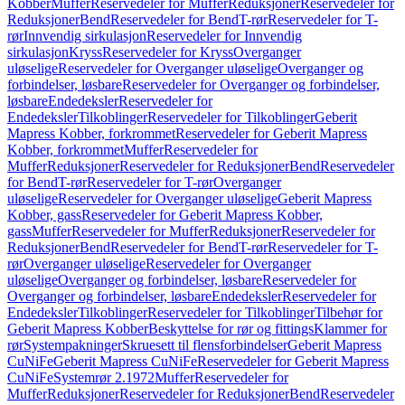
Kobber
Muffer
Reservedeler for Muffer
Reduksjoner
Reservedeler for
Reduksjoner
Bend
Reservedeler for Bend
T-rør
Reservedeler for T-
rør
Innvendig sirkulasjon
Reservedeler for Innvendig
sirkulasjon
Kryss
Reservedeler for Kryss
Overganger
uløselige
Reservedeler for Overganger uløselige
Overganger og
forbindelser, løsbare
Reservedeler for Overganger og forbindelser,
løsbare
Endedeksler
Reservedeler for
Endedeksler
Tilkoblinger
Reservedeler for Tilkoblinger
Geberit
Mapress Kobber, forkrommet
Reservedeler for Geberit Mapress
Kobber, forkrommet
Muffer
Reservedeler for
Muffer
Reduksjoner
Reservedeler for Reduksjoner
Bend
Reservedeler
for Bend
T-rør
Reservedeler for T-rør
Overganger
uløselige
Reservedeler for Overganger uløselige
Geberit Mapress
Kobber, gass
Reservedeler for Geberit Mapress Kobber,
gass
Muffer
Reservedeler for Muffer
Reduksjoner
Reservedeler for
Reduksjoner
Bend
Reservedeler for Bend
T-rør
Reservedeler for T-
rør
Overganger uløselige
Reservedeler for Overganger
uløselige
Overganger og forbindelser, løsbare
Reservedeler for
Overganger og forbindelser, løsbare
Endedeksler
Reservedeler for
Endedeksler
Tilkoblinger
Reservedeler for Tilkoblinger
Tilbehør for
Geberit Mapress Kobber
Beskyttelse for rør og fittings
Klammer for
rør
Systempakninger
Skruesett til flensforbindelser
Geberit Mapress
CuNiFe
Geberit Mapress CuNiFe
Reservedeler for Geberit Mapress
CuNiFe
Systemrør 2.1972
Muffer
Reservedeler for
Muffer
Reduksjoner
Reservedeler for Reduksjoner
Bend
Reservedeler