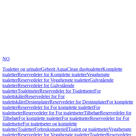
NO
Toaletter og urinaler
Geberit AquaClean dusjtoaletter
Komplette
toaletter
Reservedeler for Komplette toaletter
Vegghengte
toaletter
Reservedeler for Vegghengte toaletter
Gulvstående
toaletter
Reservedeler for Gulvstående
toaletter
Toalettseter
Reservedeler for Toalettseter
For
toalettskåler
Reservedeler for For
toalettskåler
Designplater
Reservedeler for Designplater
For komplette
toaletter
Reservedeler for For komplette toaletter
For
toalettseter
Reservedeler for For toalettseter
Tilbehør
Reservedeler for
Tilbehør
For komplette toaletter
For toalettseter
Reservedeler for For
toalettseter
For toalettseter og komplette
toaletter
Toaletter
Forbruksmateriell
Toalett og toalettseter
Vegghengte
toaletter
Reservedeler for Vegghengte toaletter
Toaletter
Reservedeler