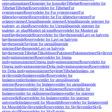
oppvaskmaskiner
Elementer for konsoller
Tilbehør
Reservedeler for
Tilbehør
Tilbehør
Reservedeler for Tilbehør
For
systemvegger
Reservedeler for For systemvegger
For
tilførselssystemer
Reservedeler for For tilførselssystemer
For
avløpssystemer
Utenpåliggende sisterner
Utenpåliggende sisterner for
toaletter, av plast
Reservedeler for Utenpåliggende sisterner for
toaletter, av plast
Montert på topp
Reservedeler for Montert på
topp
Høythengende
Reservedeler for Høythengende
Lavt og halvveis
høythengende
Reservedeler for Lavt og halvveis
høythengende
Spylerør for utenpåliggende
sisterner
Høythengende
Lavt og halvveis
høythengende
Tilbehør
Tilkoblinger
Pakninger
Pakningsringer
Skylleven
innbyggingssisterner
Reservedeler for Sigma
innbyggingssisterner
Omega innbyggingssisterner
Reservedeler for
Omega innbyggingssisterner
Delta innbyggingssisterner
Reservedeler
for Delta innbyggingssisterner
Spylerør
Tilbehør
Innløps- og
skylleventiler
Innløpsventiler
Reservedeler for
Innløpsventiler
Innløpsventiler for utenpåliggende
sisterner
Reservedeler for Innløpsventiler for utenpåliggende
sisterner
Innløpsventiler for skålsisterner
Reservedeler for
Innløpsventiler for skålsisterner
Innløpsventiler for sisterner
universelle
Reservedeler for Innløpsventiler for sisterner
universelle
Innløpsventil for Monolith
Reservedeler for Innløpsventil
for Monolith
Skylleventiler
Reservedeler for Skylleventiler
Skyll-
stopp-skyll
Reservedeler for Skyll-stopp-