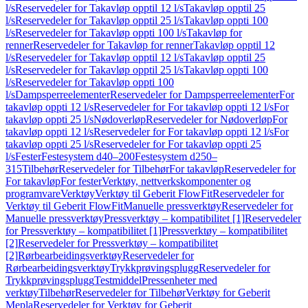
l/s
Reservedeler for Takavløp opptil 12 l/s
Takavløp opptil 25
l/s
Reservedeler for Takavløp opptil 25 l/s
Takavløp oppti 100
l/s
Reservedeler for Takavløp oppti 100 l/s
Takavløp for
renner
Reservedeler for Takavløp for renner
Takavløp opptil 12
l/s
Reservedeler for Takavløp opptil 12 l/s
Takavløp opptil 25
l/s
Reservedeler for Takavløp opptil 25 l/s
Takavløp oppti 100
l/s
Reservedeler for Takavløp oppti 100
l/s
Dampsperreelementer
Reservedeler for Dampsperreelementer
For
takavløp oppti 12 l/s
Reservedeler for For takavløp oppti 12 l/s
For
takavløp oppti 25 l/s
Nødoverløp
Reservedeler for Nødoverløp
For
takavløp oppti 12 l/s
Reservedeler for For takavløp oppti 12 l/s
For
takavløp oppti 25 l/s
Reservedeler for For takavløp oppti 25
l/s
Fester
Festesystem d40–200
Festesystem d250–
315
Tilbehør
Reservedeler for Tilbehør
For takavløp
Reservedeler for
For takavløp
For fester
Verktøy, nettverkskomponenter og
programvare
Verktøy
Verktøy til Geberit FlowFit
Reservedeler for
Verktøy til Geberit FlowFit
Manuelle pressverktøy
Reservedeler for
Manuelle pressverktøy
Pressverktøy – kompatibilitet [1]
Reservedeler
for Pressverktøy – kompatibilitet [1]
Pressverktøy – kompatibilitet
[2]
Reservedeler for Pressverktøy – kompatibilitet
[2]
Rørbearbeidingsverktøy
Reservedeler for
Rørbearbeidingsverktøy
Trykkprøvingsplugg
Reservedeler for
Trykkprøvingsplugg
Testmiddel
Pressenheter med
verktøy
Tilbehør
Reservedeler for Tilbehør
Verktøy for Geberit
Mepla
Reservedeler for Verktøy for Geberit