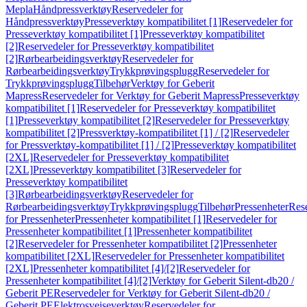
Mepla
Håndpressverktøy
Reservedeler for
Håndpressverktøy
Presseverktøy kompatibilitet [1]
Reservedeler for
Presseverktøy kompatibilitet [1]
Presseverktøy kompatibilitet
[2]
Reservedeler for Presseverktøy kompatibilitet
[2]
Rørbearbeidingsverktøy
Reservedeler for
Rørbearbeidingsverktøy
Trykkprøvingsplugg
Reservedeler for
Trykkprøvingsplugg
Tilbehør
Verktøy for Geberit
Mapress
Reservedeler for Verktøy for Geberit Mapress
Presseverktøy
kompatibilitet [1]
Reservedeler for Presseverktøy kompatibilitet
[1]
Presseverktøy kompatibilitet [2]
Reservedeler for Presseverktøy
kompatibilitet [2]
Pressverktøy-kompatibilitet [1] / [2]
Reservedeler
for Pressverktøy-kompatibilitet [1] / [2]
Presseverktøy kompatibilitet
[2XL]
Reservedeler for Presseverktøy kompatibilitet
[2XL]
Presseverktøy kompatibilitet [3]
Reservedeler for
Presseverktøy kompatibilitet
[3]
Rørbearbeidingsverktøy
Reservedeler for
Rørbearbeidingsverktøy
Trykkprøvingsplugg
Tilbehør
Pressenheter
Res
for Pressenheter
Pressenheter kompatibilitet [1]
Reservedeler for
Pressenheter kompatibilitet [1]
Pressenheter kompatibilitet
[2]
Reservedeler for Pressenheter kompatibilitet [2]
Pressenheter
kompatibilitet [2XL]
Reservedeler for Pressenheter kompatibilitet
[2XL]
Pressenheter kompatibilitet [4]/[2]
Reservedeler for
Pressenheter kompatibilitet [4]/[2]
Verktøy for Geberit Silent-db20 /
Geberit PE
Reservedeler for Verktøy for Geberit Silent-db20 /
Geberit PE
Elektrosveiseverktøy
Reservedeler for