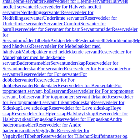
små
Hjørne-servanter
Reservedeler for Hjørne-servanter
Halvveis
nedfelt servanter
Reservedeler for Halvveis nedfelt
servanter
Nedfellingsservanter
Reservedeler for
Nedfellingsservanter
Underlimte servanter
Reservedeler for
Underlimte servanter
Servanter Comfort
Servanter for
barn
Reservedeler for Servanter for barn
Servantområder
Reservedeler
for
Servantområder
Tilbehør
Avløpsdeksel
Festemateriell
Dekorblending
Mø
med håndvask
Reservedeler for Møbelpakker med
håndvask
Møbelpakker med heldekkende servant
Reservedeler for
Møbelpakker med heldekkende
servant
Baderomsmøbler
Servantunderskap
Reservedeler for
Servantunderskap
For servanter
Reservedeler for For servanter
For
servanter
Reservedeler for For servanter
For
dobbelservanter
Reservedeler for For
dobbelservanter
Benkeplater
Reservedeler for Benkeplater
For
toppmontert servant, bolleservant
Reservedeler for For toppmontert
servant, bolleservant
For toppmontert servant firkantet
Reservedeler
for For toppmontert servant firkantet
Sideskap
Reservedeler for
Sideskap
Lave sideskap
Reservedeler for Lave sideskap
Høye
skap
Reservedeler for Høye skap
Halvhøyt skap
Reservedeler for
Halvhøyt skap
Hengeskap
Reservedeler for Hengeskap
Andre
baderomsmøbler
Reservedeler for Andre
baderomsmøbler
Vegghyller
Reservedeler for
Vegghyller
Tilbehør
Reservedeler for Tilbehør
Skuffeinnsatser og