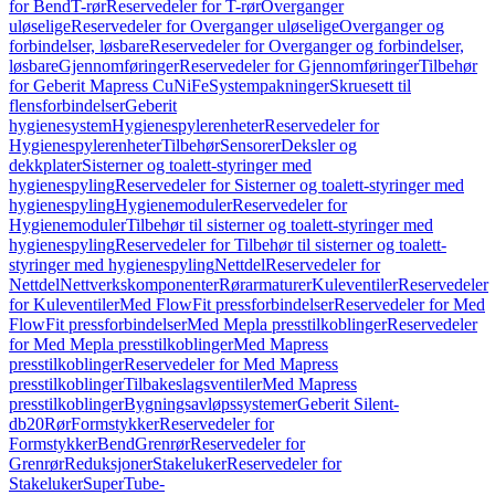
for Bend
T-rør
Reservedeler for T-rør
Overganger
uløselige
Reservedeler for Overganger uløselige
Overganger og
forbindelser, løsbare
Reservedeler for Overganger og forbindelser,
løsbare
Gjennomføringer
Reservedeler for Gjennomføringer
Tilbehør
for Geberit Mapress CuNiFe
Systempakninger
Skruesett til
flensforbindelser
Geberit
hygienesystem
Hygienespylerenheter
Reservedeler for
Hygienespylerenheter
Tilbehør
Sensorer
Deksler og
dekkplater
Sisterner og toalett-styringer med
hygienespyling
Reservedeler for Sisterner og toalett-styringer med
hygienespyling
Hygienemoduler
Reservedeler for
Hygienemoduler
Tilbehør til sisterner og toalett-styringer med
hygienespyling
Reservedeler for Tilbehør til sisterner og toalett-
styringer med hygienespyling
Nettdel
Reservedeler for
Nettdel
Nettverkskomponenter
Rørarmaturer
Kuleventiler
Reservedeler
for Kuleventiler
Med FlowFit pressforbindelser
Reservedeler for Med
FlowFit pressforbindelser
Med Mepla presstilkoblinger
Reservedeler
for Med Mepla presstilkoblinger
Med Mapress
presstilkoblinger
Reservedeler for Med Mapress
presstilkoblinger
Tilbakeslagsventiler
Med Mapress
presstilkoblinger
Bygningsavløpssystemer
Geberit Silent-
db20
Rør
Formstykker
Reservedeler for
Formstykker
Bend
Grenrør
Reservedeler for
Grenrør
Reduksjoner
Stakeluker
Reservedeler for
Stakeluker
SuperTube-