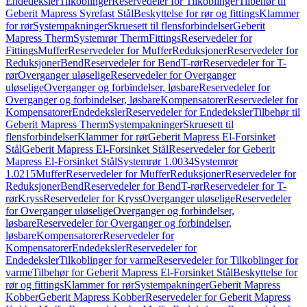
Endedeksler
Tilkoblinger
Reservedeler for Tilkoblinger
Tilbehør til
Geberit Mapress Syrefast Stål
Beskyttelse for rør og fittings
Klammer
for rør
Systempakninger
Skruesett til flensforbindelser
Geberit
Mapress Therm
Systemrør Therm
Fittings
Reservedeler for
Fittings
Muffer
Reservedeler for Muffer
Reduksjoner
Reservedeler for
Reduksjoner
Bend
Reservedeler for Bend
T-rør
Reservedeler for T-
rør
Overganger uløselige
Reservedeler for Overganger
uløselige
Overganger og forbindelser, løsbare
Reservedeler for
Overganger og forbindelser, løsbare
Kompensatorer
Reservedeler for
Kompensatorer
Endedeksler
Reservedeler for Endedeksler
Tilbehør til
Geberit Mapress Therm
Systempakninger
Skruesett til
flensforbindelser
Klammer for rør
Geberit Mapress El-Forsinket
Stål
Geberit Mapress El-Forsinket Stål
Reservedeler for Geberit
Mapress El-Forsinket Stål
Systemrør 1.0034
Systemrør
1.0215
Muffer
Reservedeler for Muffer
Reduksjoner
Reservedeler for
Reduksjoner
Bend
Reservedeler for Bend
T-rør
Reservedeler for T-
rør
Kryss
Reservedeler for Kryss
Overganger uløselige
Reservedeler
for Overganger uløselige
Overganger og forbindelser,
løsbare
Reservedeler for Overganger og forbindelser,
løsbare
Kompensatorer
Reservedeler for
Kompensatorer
Endedeksler
Reservedeler for
Endedeksler
Tilkoblinger for varme
Reservedeler for Tilkoblinger for
varme
Tilbehør for Geberit Mapress El-Forsinket Stål
Beskyttelse for
rør og fittings
Klammer for rør
Systempakninger
Geberit Mapress
Kobber
Geberit Mapress Kobber
Reservedeler for Geberit Mapress