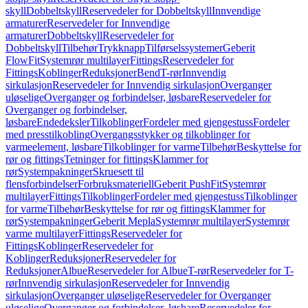
skyll
Dobbeltskyll
Reservedeler for Dobbeltskyll
Innvendige
armaturer
Reservedeler for Innvendige
armaturer
Dobbeltskyll
Reservedeler for
Dobbeltskyll
Tilbehør
Trykknapp
Tilførselssystemer
Geberit
FlowFit
Systemrør multilayer
Fittings
Reservedeler for
Fittings
Koblinger
Reduksjoner
Bend
T-rør
Innvendig
sirkulasjon
Reservedeler for Innvendig sirkulasjon
Overganger
uløselige
Overganger og forbindelser, løsbare
Reservedeler for
Overganger og forbindelser,
løsbare
Endedeksler
Tilkoblinger
Fordeler med gjengestuss
Fordeler
med presstilkobling
Overgangsstykker og tilkoblinger for
varmeelement, løsbare
Tilkoblinger for varme
Tilbehør
Beskyttelse for
rør og fittings
Tetninger for fittings
Klammer for
rør
Systempakninger
Skruesett til
flensforbindelser
Forbruksmateriell
Geberit PushFit
Systemrør
multilayer
Fittings
Tilkoblinger
Fordeler med gjengestuss
Tilkoblinger
for varme
Tilbehør
Beskyttelse for rør og fittings
Klammer for
rør
Systempakninger
Geberit Mepla
Systemrør multilayer
Systemrør
varme multilayer
Fittings
Reservedeler for
Fittings
Koblinger
Reservedeler for
Koblinger
Reduksjoner
Reservedeler for
Reduksjoner
Albue
Reservedeler for Albue
T-rør
Reservedeler for T-
rør
Innvendig sirkulasjon
Reservedeler for Innvendig
sirkulasjon
Overganger uløselige
Reservedeler for Overganger
uløselige
Overganger og forbindelser, løsbare
Reservedeler for