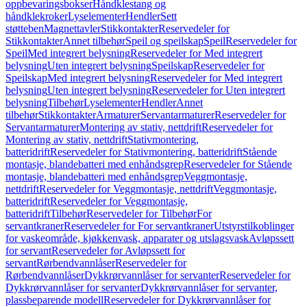
oppbevaringsbokser
Håndklestang og
håndklekroker
Lyselementer
Hendler
Sett
støtteben
Magnettavler
Stikkontakter
Reservedeler for
Stikkontakter
Annet tilbehør
Speil og speilskap
Speil
Reservedeler for
Speil
Med integrert belysning
Reservedeler for Med integrert
belysning
Uten integrert belysning
Speilskap
Reservedeler for
Speilskap
Med integrert belysning
Reservedeler for Med integrert
belysning
Uten integrert belysning
Reservedeler for Uten integrert
belysning
Tilbehør
Lyselementer
Hendler
Annet
tilbehør
Stikkontakter
Armaturer
Servantarmaturer
Reservedeler for
Servantarmaturer
Montering av stativ, nettdrift
Reservedeler for
Montering av stativ, nettdrift
Stativmontering,
batteridrift
Reservedeler for Stativmontering, batteridrift
Stående
montasje, blandebatteri med enhåndsgrep
Reservedeler for Stående
montasje, blandebatteri med enhåndsgrep
Veggmontasje,
nettdrift
Reservedeler for Veggmontasje, nettdrift
Veggmontasje,
batteridrift
Reservedeler for Veggmontasje,
batteridrift
Tilbehør
Reservedeler for Tilbehør
For
servantkraner
Reservedeler for For servantkraner
Utstyrstilkoblinger
for vaskeområde, kjøkkenvask, apparater og utslagsvask
Avløpssett
for servant
Reservedeler for Avløpssett for
servant
Rørbendvannlåser
Reservedeler for
Rørbendvannlåser
Dykkrørvannlåser for servanter
Reservedeler for
Dykkrørvannlåser for servanter
Dykkrørvannlåser for servanter,
plassbeparende modell
Reservedeler for Dykkrørvannlåser for