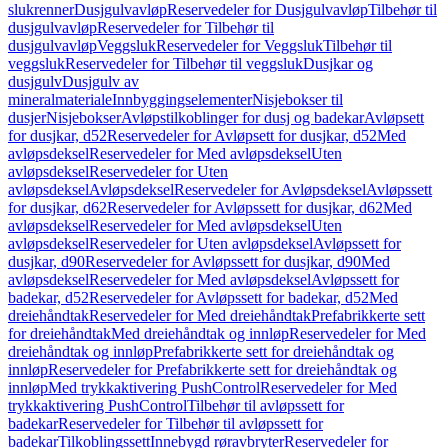
slukrenner
Dusjgulvavløp
Reservedeler for Dusjgulvavløp
Tilbehør til
dusjgulvavløp
Reservedeler for Tilbehør til
dusjgulvavløp
Veggsluk
Reservedeler for Veggsluk
Tilbehør til
veggsluk
Reservedeler for Tilbehør til veggsluk
Dusjkar og
dusjgulv
Dusjgulv av
mineralmateriale
Innbyggingselementer
Nisjebokser til
dusjer
Nisjebokser
Avløpstilkoblinger for dusj og badekar
Avløpsett
for dusjkar, d52
Reservedeler for Avløpsett for dusjkar, d52
Med
avløpsdeksel
Reservedeler for Med avløpsdeksel
Uten
avløpsdeksel
Reservedeler for Uten
avløpsdeksel
Avløpsdeksel
Reservedeler for Avløpsdeksel
Avløpssett
for dusjkar, d62
Reservedeler for Avløpssett for dusjkar, d62
Med
avløpsdeksel
Reservedeler for Med avløpsdeksel
Uten
avløpsdeksel
Reservedeler for Uten avløpsdeksel
Avløpssett for
dusjkar, d90
Reservedeler for Avløpssett for dusjkar, d90
Med
avløpsdeksel
Reservedeler for Med avløpsdeksel
Avløpssett for
badekar, d52
Reservedeler for Avløpssett for badekar, d52
Med
dreiehåndtak
Reservedeler for Med dreiehåndtak
Prefabrikkerte sett
for dreiehåndtak
Med dreiehåndtak og innløp
Reservedeler for Med
dreiehåndtak og innløp
Prefabrikkerte sett for dreiehåndtak og
innløp
Reservedeler for Prefabrikkerte sett for dreiehåndtak og
innløp
Med trykkaktivering PushControl
Reservedeler for Med
trykkaktivering PushControl
Tilbehør til avløpssett for
badekar
Reservedeler for Tilbehør til avløpssett for
badekar
Tilkoblingssett
Innebygd røravbryter
Reservedeler for