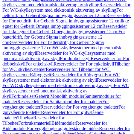
skyllesystem med elektronisk aktivering av skylling
Reservedeler for
For WC-skyllesystem med elektronisk aktivering av skylling
For
nettdrift, for Geberit Sigma innbyggingssisterner 12 cm
Reservedeler
for For nettdrift, for Geberit Sigma innbyggingssisterner 12 cm
Ikke
egnet for Geberit Omega innbyggingssisterner 12 cm
Reservedeler
for Ikke egnet for Geberit Omega innbyggingssisterner 12 cm
For
batteridrift, for Geberit Sigma innbyggingssisterne 12
cm
Reservedeler for For batteridrift, for Geberit Sigma
innbyggingssisterne 12 cm
WC-skyllesystemer med pneumatisk
aktivering av skyll
Reservedeler for WC-skyllesystemer med
pneumatisk aktivering av skyll
For dobbeltskyll
Reservedeler for For
dobbeltskyll
For enkeltskyll
Reservedeler for For enkeltskyll
Tilbehør
for WC-skyllesystemer
Reservedeler for Tilbehør for WC-
skyllesystemer
Råbyggsett
Reservedeler for Råbyggsett
For WC
skyllesystemer med elektronisk aktivering av skyll
Reservedeler for
For WC skyllesystemer med elektronisk aktivering av skyll
For WC
skyllesystemer med pneumatisk aktivering av
skyll
Forbindelser
Geberit Monolith moduler
Sanitærmoduler for
toaletter
Reservedeler for Sanitærmoduler for toaletter
For
vegghengte toaletter
Reservedeler for For vegghengte toaletter
For
gulvstående toaletter
Reservedeler for For gulvstående
toaletter
Tilbehør
Reservedeler for
Tilbehør
Forbruksmateriell
Bidémoduler
Reservedeler for
Bidémoduler
For vegghengte og gulvstående bidéer
Reservedeler for
For vegghengte og gulvstående bidéer
Urinaler
Urinaler, spyledrift,