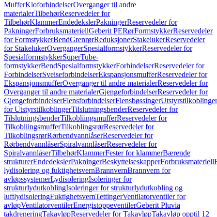
Muffer
Kloforbindelser
Overganger til andre
materialer
Tilbehør
Reservedeler for
Tilbehør
Klammer
Endedeksler
Pakninger
Reservedeler for
Pakninger
Forbruksmateriell
Geberit PE
Rør
Formstykker
Reservedeler
for Formstykker
Bend
Grenrør
Reduksjoner
Stakeluker
Reservedeler
for Stakeluker
Overganger
Spesialformstykker
Reservedeler for
Spesialformstykker
SuperTube-
formstykker
Bend
Spesialformstykker
Forbindelser
Reservedeler for
Forbindelser
Sveiseforbindelser
Ekspansjonsmuffer
Reservedeler for
Ekspansjonsmuffer
Overganger til andre materialer
Reservedeler for
Overganger til andre materialer
Gjengeforbindelser
Reservedeler for
Gjengeforbindelser
Flensforbindelser
Flensbøssinger
Utstyrstilkoblinge
for Utstyrstilkoblinger
Tilslutningsbender
Reservedeler for
Tilslutningsbender
Tilkobliingsmuffer
Reservedeler for
Tilkobliingsmuffer
Tilkoblingsrør
Reservedeler for
Tilkoblingsrør
Rørbendvannlåser
Reservedeler for
Rørbendvannlåser
Spiralvannlåser
Reservedeler for
Spiralvannlåser
Tilbehør
Klammer
Fester for klammer
Bærende
strukturer
Endedeksler
Pakninger
Beskyttelseskapper
Forbruksmateriell
lydisolering og fuktighetsvern
Brannvern
Brannvern for
avløpssystemer
Lydisolering
Isoleringer for
strukturlydutkobling
Isoleringer for strukturlydutkobling og
luftlydisolering
Fuktighetsvern
Tettinger
Ventilatorventiler for
avløp
Ventilatorventiler
Energistoppeventiler
Geberit Pluvia
takdrenering
Takavløp
Reservedeler for Takavløp
Takavløp opptil 12