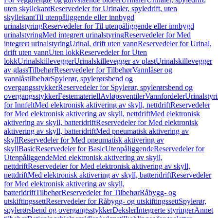
uten skyllekant
Reservedeler for Urinaler, spyledrift, uten
skyllekant
Til utenpåliggende eller innbygd
urinalstyring
Reservedeler for Til utenpåliggende eller innbygd
urinalstyring
Med integrert urinalstyring
Reservedeler for Med
integrert urinalstyring
Urinal, drift uten vann
Reservedeler for Urinal,
drift uten vann
Uten lokk
Reservedeler for Uten
lokk
Urinalskillevegger
Urinalskillevegger av plast
Urinalskillevegger
av glass
Tilbehør
Reservedeler for Tilbehør
Vannlåser og
vannlåstilbehør
Spylerør, spylerørsbend og
overgangsstykker
Reservedeler for Spylerør, spylerørsbend og
overgangsstykker
Festemateriell
Avløpsventiler
Vannfordeler
Urinalstyr
for Innfelt
Med elektronisk aktivering av skyll, nettdrift
Reservedeler
for Med elektronisk aktivering av skyll, nettdrift
Med elektronisk
aktivering av skyll, batteridrift
Reservedeler for Med elektronisk
aktivering av skyll, batteridrift
Med pneumatisk aktivering av
skyll
Reservedeler for Med pneumatisk aktivering av
skyll
Basic
Reservedeler for Basic
Utenpåliggende
Reservedeler for
Utenpåliggende
Med elektronisk aktivering av skyll,
nettdrift
Reservedeler for Med elektronisk aktivering av skyll,
nettdrift
Med elektronisk aktivering av skyll, batteridrift
Reservedeler
for Med elektronisk aktivering av skyll,
batteridrift
Tilbehør
Reservedeler for Tilbehør
Råbygg- og
utskiftingssett
Reservedeler for Råbygg- og utskiftingssett
Spylerør,
spylerørsbend og overgangsstykker
Deksler
Integrerte styringer
Annet