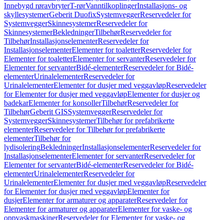
Innebygd røravbryter
T-rør
Vanntilkoplinger
Installasjons- og
skyllesystemer
Geberit Duofix
Systemvegger
Reservedeler for
Systemvegger
Skinnesystemer
Reservedeler for
Skinnesystemer
Bekledninger
Tilbehør
Reservedeler for
Tilbehør
Installasjonselementer
Reservedeler for
Installasjonselementer
Elementer for toaletter
Reservedeler for
Elementer for toaletter
Elementer for servanter
Reservedeler for
Elementer for servanter
Bidé-elementer
Reservedeler for Bidé-
elementer
Urinalelementer
Reservedeler for
Urinalelementer
Elementer for dusjer med veggavløp
Reservedeler
for Elementer for dusjer med veggavløp
Elementer for dusjer og
badekar
Elementer for konsoller
Tilbehør
Reservedeler for
Tilbehør
Geberit GIS
Systemvegger
Reservedeler for
Systemvegger
Skinnesystemer
Tilbehør for prefabrikerte
elementer
Reservedeler for Tilbehør for prefabrikerte
elementer
Tilbehør for
lydisolering
Bekledninger
Installasjonselementer
Reservedeler for
Installasjonselementer
Elementer for servanter
Reservedeler for
Elementer for servanter
Bidé-elementer
Reservedeler for Bidé-
elementer
Urinalelementer
Reservedeler for
Urinalelementer
Elementer for dusjer med veggavløp
Reservedeler
for Elementer for dusjer med veggavløp
Elementer for
dusjer
Elementer for armaturer og apparater
Reservedeler for
Elementer for armaturer og apparater
Elementer for vaske- og
oppvaskmaskiner
Reservedeler for Elementer for vaske- og