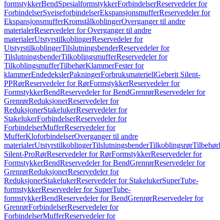
formstykker
Bend
Spesialformstykker
Forbindelser
Reservedeler for
Forbindelser
Sveiseforbindelser
Ekspansjonsmuffer
Reservedeler for
Ekspansjonsmuffer
Kromstålkoblinger
Overganger til andre
materialer
Reservedeler for Overganger til andre
materialer
Utstyrstilkoblinger
Reservedeler for
Utstyrstilkoblinger
Tilslutningsbender
Reservedeler for
Tilslutningsbender
Tilkoblingsmuffer
Reservedeler for
Tilkoblingsmuffer
Tilbehør
Klammer
Fester for
klammer
Endedeksler
Pakninger
Forbruksmateriell
Geberit Silent-
PP
Rør
Reservedeler for Rør
Formstykker
Reservedeler for
Formstykker
Bend
Reservedeler for Bend
Grenrør
Reservedeler for
Grenrør
Reduksjoner
Reservedeler for
Reduksjoner
Stakeluker
Reservedeler for
Stakeluker
Forbindelser
Reservedeler for
Forbindelser
Muffer
Reservedeler for
Muffer
Kloforbindelser
Overganger til andre
materialer
Utstyrstilkoblinger
Tilslutningsbender
Tilkoblingsrør
Tilbehør
Silent-Pro
Rør
Reservedeler for Rør
Formstykker
Reservedeler for
Formstykker
Bend
Reservedeler for Bend
Grenrør
Reservedeler for
Grenrør
Reduksjoner
Reservedeler for
Reduksjoner
Stakeluker
Reservedeler for Stakeluker
SuperTube-
formstykker
Reservedeler for SuperTube-
formstykker
Bend
Reservedeler for Bend
Grenrør
Reservedeler for
Grenrør
Forbindelser
Reservedeler for
Forbindelser
Muffer
Reservedeler for