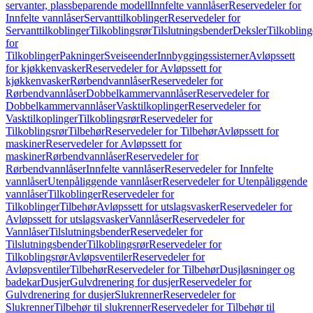
servanter, plassbeparende modell
Innfelte vannlåser
Reservedeler for
Innfelte vannlåser
Servanttilkoblinger
Reservedeler for
Servanttilkoblinger
Tilkoblingsrør
Tilslutningsbender
Deksler
Tilkobling
for
Tilkoblinger
Pakninger
Sveiseender
Innbyggingssisterner
Avløpssett
for kjøkkenvasker
Reservedeler for Avløpssett for
kjøkkenvasker
Rørbendvannlåser
Reservedeler for
Rørbendvannlåser
Dobbelkammervannlåser
Reservedeler for
Dobbelkammervannlåser
Vasktilkoplinger
Reservedeler for
Vasktilkoplinger
Tilkoblingsrør
Reservedeler for
Tilkoblingsrør
Tilbehør
Reservedeler for Tilbehør
Avløpssett for
maskiner
Reservedeler for Avløpssett for
maskiner
Rørbendvannlåser
Reservedeler for
Rørbendvannlåser
Innfelte vannlåser
Reservedeler for Innfelte
vannlåser
Utenpåliggende vannlåser
Reservedeler for Utenpåliggende
vannlåser
Tilkoblinger
Reservedeler for
Tilkoblinger
Tilbehør
Avløpssett for utslagsvasker
Reservedeler for
Avløpssett for utslagsvasker
Vannlåser
Reservedeler for
Vannlåser
Tilslutningsbender
Reservedeler for
Tilslutningsbender
Tilkoblingsrør
Reservedeler for
Tilkoblingsrør
Avløpsventiler
Reservedeler for
Avløpsventiler
Tilbehør
Reservedeler for Tilbehør
Dusjløsninger og
badekar
Dusjer
Gulvdrenering for dusjer
Reservedeler for
Gulvdrenering for dusjer
Slukrenner
Reservedeler for
Slukrenner
Tilbehør til slukrenner
Reservedeler for Tilbehør til