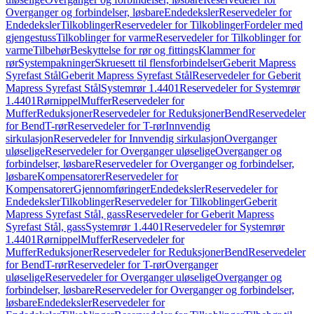
Overganger og forbindelser, løsbare
Endedeksler
Reservedeler for
Endedeksler
Tilkoblinger
Reservedeler for Tilkoblinger
Fordeler med
gjengestuss
Tilkoblinger for varme
Reservedeler for Tilkoblinger for
varme
Tilbehør
Beskyttelse for rør og fittings
Klammer for
rør
Systempakninger
Skruesett til flensforbindelser
Geberit Mapress
Syrefast Stål
Geberit Mapress Syrefast Stål
Reservedeler for Geberit
Mapress Syrefast Stål
Systemrør 1.4401
Reservedeler for Systemrør
1.4401
Rørnippel
Muffer
Reservedeler for
Muffer
Reduksjoner
Reservedeler for Reduksjoner
Bend
Reservedeler
for Bend
T-rør
Reservedeler for T-rør
Innvendig
sirkulasjon
Reservedeler for Innvendig sirkulasjon
Overganger
uløselige
Reservedeler for Overganger uløselige
Overganger og
forbindelser, løsbare
Reservedeler for Overganger og forbindelser,
løsbare
Kompensatorer
Reservedeler for
Kompensatorer
Gjennomføringer
Endedeksler
Reservedeler for
Endedeksler
Tilkoblinger
Reservedeler for Tilkoblinger
Geberit
Mapress Syrefast Stål, gass
Reservedeler for Geberit Mapress
Syrefast Stål, gass
Systemrør 1.4401
Reservedeler for Systemrør
1.4401
Rørnippel
Muffer
Reservedeler for
Muffer
Reduksjoner
Reservedeler for Reduksjoner
Bend
Reservedeler
for Bend
T-rør
Reservedeler for T-rør
Overganger
uløselige
Reservedeler for Overganger uløselige
Overganger og
forbindelser, løsbare
Reservedeler for Overganger og forbindelser,
løsbare
Endedeksler
Reservedeler for