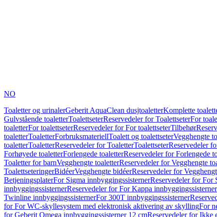
NO
Toaletter og urinaler
Geberit AquaClean dusjtoaletter
Komplette toalett
Gulvstående toaletter
Toalettseter
Reservedeler for Toalettseter
For toale
toaletter
For toalettseter
Reservedeler for For toalettseter
Tilbehør
Reserv
toaletter
Toaletter
Forbruksmateriell
Toalett og toalettseter
Vegghengte to
toaletter
Toaletter
Reservedeler for Toaletter
Toalettseter
Reservedeler for
Forhøyede toaletter
Forlengede toaletter
Reservedeler for Forlengede to
Toaletter for barn
Vegghengte toaletter
Reservedeler for Vegghengte toa
Toalettseteringer
Bidéer
Vegghengte bidéer
Reservedeler for Vegghengt
Betjeningsplater
For Sigma innbyggingssisterner
Reservedeler for For 
innbyggingssisterner
Reservedeler for For Kappa innbyggingssisterner
Twinline innbyggingssisterner
For 300T innbyggingssisterner
Reserved
for For WC-skyllesystem med elektronisk aktivering av skylling
For n
for Geberit Omega innbyggingssisterner 12 cm
Reservedeler for Ikke