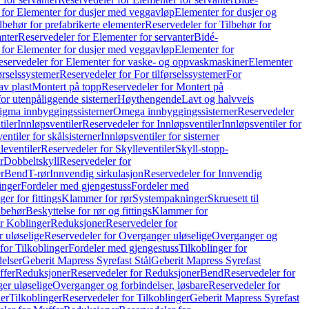
 for Elementer for dusjer med veggavløp
Elementer for dusjer og
lbehør for prefabrikerte elementer
Reservedeler for Tilbehør for
anter
Reservedeler for Elementer for servanter
Bidé-
 for Elementer for dusjer med veggavløp
Elementer for
eservedeler for Elementer for vaske- og oppvaskmaskiner
Elementer
førselssystemer
Reservedeler for For tilførselssystemer
For
av plast
Montert på topp
Reservedeler for Montert på
for utenpåliggende sisterner
Høythengende
Lavt og halvveis
Sigma innbyggingssisterner
Omega innbyggingssisterner
Reservedeler
tiler
Innløpsventiler
Reservedeler for Innløpsventiler
Innløpsventiler for
ntiler for skålsisterner
Innløpsventiler for sisterner
leventiler
Reservedeler for Skylleventiler
Skyll-stopp-
r
Dobbeltskyll
Reservedeler for
r
Bend
T-rør
Innvendig sirkulasjon
Reservedeler for Innvendig
inger
Fordeler med gjengestuss
Fordeler med
ger for fittings
Klammer for rør
Systempakninger
Skruesett til
lbehør
Beskyttelse for rør og fittings
Klammer for
or Koblinger
Reduksjoner
Reservedeler for
 uløselige
Reservedeler for Overganger uløselige
Overganger og
for Tilkoblinger
Fordeler med gjengestuss
Tilkoblinger for
delser
Geberit Mapress Syrefast Stål
Geberit Mapress Syrefast
ffer
Reduksjoner
Reservedeler for Reduksjoner
Bend
Reservedeler for
er uløselige
Overganger og forbindelser, løsbare
Reservedeler for
er
Tilkoblinger
Reservedeler for Tilkoblinger
Geberit Mapress Syrefast