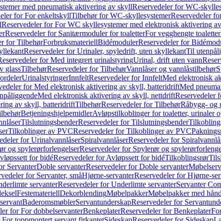
temer med pneumatisk aktivering av skyll
Reservedeler for WC-skylles
ler for For enkeltskyll
Tilbehør for WC-skyllesystemer
Reservedeler fo
l
Reservedeler for For WC skyllesystemer med elektronisk aktivering av
er
Reservedeler for Sanitærmoduler for toaletter
For vegghengte toaletter
r for Tilbehør
Forbruksmateriell
Bidémoduler
Reservedeler for Bidémod
kyllekant
Reservedeler for Urinaler, spyledrift, uten skyllekant
Til utenpål
Reservedeler for Med integrert urinalstyring
Urinal, drift uten vann
Reserv
v glass
Tilbehør
Reservedeler for Tilbehør
Vannlåser og vannlåstilbehør
S
ordeler
Urinalstyringer
Innfelt
Reservedeler for Innfelt
Med elektronisk akt
edeler for Med elektronisk aktivering av skyll, batteridrift
Med pneumati
enpåliggende
Med elektronisk aktivering av skyll, nettdrift
Reservedeler fo
ng av skyll, batteridrift
Tilbehør
Reservedeler for Tilbehør
Råbygg- og u
ilbehør
Betjeningshjelpemidler
Avløpstilkoblinger for toaletter, urinaler 
nnlåser
Tilslutningsbender
Reservedeler for Tilslutningsbender
Tilkobling
ser
Tilkoblinger av PVC
Reservedeler for Tilkoblinger av PVC
Paknings
edeler for Urinalvannlåser
Spiralvannlåser
Reservedeler for Spiralvannlå
ør og spylerørforlengelser
Reservedeler for Spylerør og spylerørforlenge
vløpssett for bidé
Reservedeler for Avløpssett for bidé
Tilkoblingsrør
Til
or Servanter
Doble servanter
Reservedeler for Doble servanter
Møbelserv
vedeler for Servanter, små
Hjørne-servanter
Reservedeler for Hjørne-ser
derlimte servanter
Reservedeler for Underlimte servanter
Servanter Com
eksel
Festemateriell
Dekorblending
Møbelpakker
Møbelpakker med hån
servant
Baderomsmøbler
Servantunderskap
Reservedeler for Servantund
er for For dobbelservanter
Benkeplater
Reservedeler for Benkeplater
For
 For toppmontert servant firkantet
Sideskap
Reservedeler for Sideskap
La