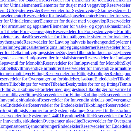
r for Urinalelementer
Elementer for dusjer med veggavløp
Reservedeler
rit GIS
Systemvegger
Reservedeler for Systemvegger
Skinnesystemer
Ti
jonselementer
Reservedeler for Installasjonselementer
Elementer for serv
r for Urinalelementer
Elementer for dusjer med veggavløp
Reservedeler
 for armaturer og apparater
Elementer for vaske- og oppvaskmaskiner
R
or Tilbehør
For systemvegger
Reservedeler for For systemvegger
For til
aletter, av plast
Reservedeler for Utenpåliggende sisterner for toaletter, 
høythengende
Reservedeler for Lavt og halvveis høythengende
Spylerør 
tiler
Innbyggingssisterner
Sigma innbyggingssisterner
Reservedeler for 
er for Delta innbyggingssisterner
Spylerør
Tilbehør
Innløps- og skylleven
gende sisterner
Innløpsventiler for skålsisterner
Reservedeler for Innløpsve
løpsventil for Monolith
Reservedeler for Innløpsventil for Monolith
Skyl
Dobbeltskyll
Innvendige armaturer
Reservedeler for Innvendige armature
temrør multilayer
Fittings
Reservedeler for Fittings
Koblinger
Reduksjone
eservedeler for Overganger og forbindelser, løsbare
Endedeksler
Tilkobl
sbare
Tilkoblinger for varme
Tilbehør
Beskyttelse for rør og fittings
Tetnin
r
Fittings
Tilkoblinger
Fordeler med gjengestuss
Tilkoblinger for varme
Ti
me multilayer
Fittings
Reservedeler for Fittings
Koblinger
Reservedeler f
Innvendig sirkulasjon
Reservedeler for Innvendig sirkulasjon
Overganger
bare
Endedeksler
Reservedeler for Endedeksler
Tilkoblinger
Reservedeler 
rør og fittings
Klammer for rør
Systempakninger
Skruesett til flensforbin
eservedeler for Systemrør 1.4401
Rørnippel
Muffer
Reservedeler for Mu
r Innvendig sirkulasjon
Overganger uløselige
Reservedeler for Overgang
Kompensatorer
Gjennomføringer
Endedeksler
Reservedeler for Endedeksl