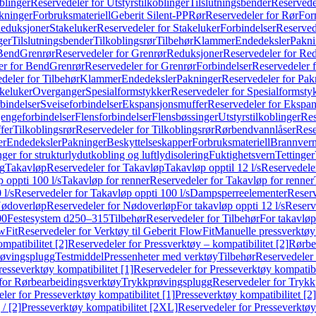
blinger
Reservedeler for Utstyrstilkoblinger
Tilslutningsbender
Reservedel
kninger
Forbruksmateriell
Geberit Silent-PP
Rør
Reservedeler for Rør
For
Reduksjoner
Stakeluker
Reservedeler for Stakeluker
Forbindelser
Reserved
ger
Tilslutningsbender
Tilkoblingsrør
Tilbehør
Klammer
Endedeksler
Pakni
 Bend
Grenrør
Reservedeler for Grenrør
Reduksjoner
Reservedeler for Re
er for Bend
Grenrør
Reservedeler for Grenrør
Forbindelser
Reservedeler f
deler for Tilbehør
Klammer
Endedeksler
Pakninger
Reservedeler for Pak
akeluker
Overganger
Spesialformstykker
Reservedeler for Spesialformsty
bindelser
Sveiseforbindelser
Ekspansjonsmuffer
Reservedeler for Ekspa
jengeforbindelser
Flensforbindelser
Flensbøssinger
Utstyrstilkoblinger
Res
fer
Tilkoblingsrør
Reservedeler for Tilkoblingsrør
Rørbendvannlåser
Rese
er
Endedeksler
Pakninger
Beskyttelseskapper
Forbruksmateriell
Brannvern,
nger for strukturlydutkobling og luftlydisolering
Fuktighetsvern
Tettinger
ng
Takavløp
Reservedeler for Takavløp
Takavløp opptil 12 l/s
Reservedeler
 oppti 100 l/s
Takavløp for renner
Reservedeler for Takavløp for renner
 l/s
Reservedeler for Takavløp oppti 100 l/s
Dampsperreelementer
Reserv
ødoverløp
Reservedeler for Nødoverløp
For takavløp oppti 12 l/s
Reserve
00
Festesystem d250–315
Tilbehør
Reservedeler for Tilbehør
For takavløp
wFit
Reservedeler for Verktøy til Geberit FlowFit
Manuelle pressverktøy
mpatibilitet [2]
Reservedeler for Pressverktøy – kompatibilitet [2]
Rørbe
røvingsplugg
Testmiddel
Pressenheter med verktøy
Tilbehør
Reservedeler 
resseverktøy kompatibilitet [1]
Reservedeler for Presseverktøy kompatibil
for Rørbearbeidingsverktøy
Trykkprøvingsplugg
Reservedeler for Tryk
ler for Presseverktøy kompatibilitet [1]
Presseverktøy kompatibilitet [2]
/ [2]
Presseverktøy kompatibilitet [2XL]
Reservedeler for Presseverktøy