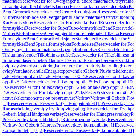
materialer
Reservedeler for Overganger til andre materialer
Utstyrstilko
Tilkoblingsmuffer
Tilbehør
Klammer
Fester for klammer
Endedeksler
Pa
Bend
Grenrør
Reservedeler for Grenrør
Reduksjoner
Reservedeler for 
Muffer
Kloforbindelser
Overganger til andre materialer
Utstyrstilkoblin
Rør
Formstykker
Reservedeler for Formstykker
Bend
Reservedeler for
formstykker
Reservedeler for SuperTube-formstykker
Bend
Reservedel
Muffer
Kloforbindelser
Overganger til andre materialer
Tilbehør
Reserve
Formstykker
Bend
Grenrør
Reduksjoner
Stakeluker
Reservedeler for St
formstykker
Bend
Spesialformstykker
Forbindelser
Reservedeler for For
Overganger til andre materialer
Gjengeforbindelser
Reservedeler for G
Tilslutningsbender
Tilkobliingsmuffer
Reservedeler for Tilkobliingsmuf
Spiralvannlåser
Tilbehør
Klammer
Fester for klammer
Bærende struktur
avløpssystemer
Lydisolering
Isoleringer for strukturlydutkobling
Isoleri
avløp
Ventilatorventiler
Energistoppeventiler
Geberit Pluvia takdreneri
Takavløp opptil 25 l/s
Takavløp oppti 100 l/s
Reservedeler for Takavløp
opptil 25 l/s
Reservedeler for Takavløp opptil 25 l/s
Takavløp oppti 100
l/s
Reservedeler for For takavløp oppti 12 l/s
For takavløp oppti 25 l/s
N
l/s
Reservedeler for For takavløp oppti 25 l/s
Fester
Festesystem d40–2
nettverkskomponenter og programvare
Verktøy
Verktøy til Geberit Flo
[1]
Reservedeler for Pressverktøy – kompatibilitet [1]
Pressverktøy – ko
Rørbearbeidingsverktøy
Trykkprøvingsplugg
Reservedeler for Trykkp
Geberit Mepla
Håndpressverktøy
Reservedeler for Håndpressverktøy
P
Presseverktøy kompatibilitet [2]
Rørbearbeidingsverktøy
Reservedeler 
Verktøy for Geberit Mapress
Presseverktøy kompatibilitet [1]
Reservede
kompatibilitet [1] / [2]
Reservedeler for Pressverktøy-kompatibilitet [1] 