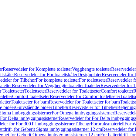
er
Reservedeler for Komplette toaletter
Vegghengte toaletter
Reservedeler
ttskåler
Reservedeler for For toalettskåler
Designplater
Reservedeler for 
edeler for Tilbehør
For komplette toaletter
For toalettseter
Reservedeler fo
aletter
Reservedeler for Vegghengte toaletter
Toaletter
Reservedeler for T
 Toalettseter
Toalettseter
Reservedeler for Toalettseter
Comfort toaletter
R
aletter
Comfort toalettseter
Reservedeler for Comfort toalettseter
Toaletts
letter
Toalettseter for barn
Reservedeler for Toalettseter for barn
Toaletts
e bidéer
Gulvstående bidéer
Tilbehør
Reservedeler for Tilbehør
Betjening
Sigma innbyggingssisterner
For Omega innbyggingssisterner
Reservedel
For Delta innbyggingssisterner
Reservedeler for For Delta innbyggingss
eler for For 300T innbyggingssisterner
Tilbehør
Forbruksmateriell
For W
ettdrift, for Geberit Sigma innbyggingssisterner 12 cm
Reservedeler for 
 egnet for Geberit Omega innbyggingssisterner 12 cm
For batteridrift, 