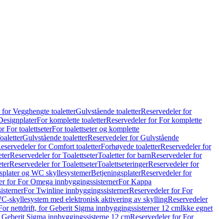
 for Vegghengte toaletter
Gulvstående toaletter
Reservedeler for
Designplater
For komplette toaletter
Reservedeler for For komplette
r For toalettseter
For toalettseter og komplette
oaletter
Gulvstående toaletter
Reservedeler for Gulvstående
eservedeler for Comfort toaletter
Forhøyede toaletter
Reservedeler for
eter
Reservedeler for Toalettseter
Toaletter for barn
Reservedeler for
eter
Reservedeler for Toalettseter
Toalettseteringer
Reservedeler for
splater og WC skyllesystemer
Betjeningsplater
Reservedeler for
er for For Omega innbyggingssisterner
For Kappa
isterner
For Twinline innbyggingssisterner
Reservedeler for For
C-skyllesystem med elektronisk aktivering av skylling
Reservedeler
For nettdrift, for Geberit Sigma innbyggingssisterner 12 cm
Ikke egnet
for Geberit Sigma innbyggingssisterne 12 cm
Reservedeler for For