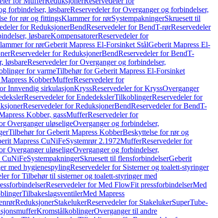
ler for Muffer
Reduksjoner
Reservedeler for
g forbindelser, løsbare
Reservedeler for Overganger og forbindelser,
se for rør og fittings
Klammer for rør
Systempakninger
Skruesett til
edeler for Reduksjoner
Bend
Reservedeler for Bend
T-rør
Reservedeler
indelser, løsbare
Kompensatorer
Reservedeler for
lammer for rør
Geberit Mapress El-Forsinket Stål
Geberit Mapress El-
ner
Reservedeler for Reduksjoner
Bend
Reservedeler for Bend
T-
, løsbare
Reservedeler for Overganger og forbindelser,
oblinger for varme
Tilbehør for Geberit Mapress El-Forsinket
t Mapress Kobber
Muffer
Reservedeler for
or Innvendig sirkulasjon
Kryss
Reservedeler for Kryss
Overganger
deksler
Reservedeler for Endedeksler
Tilkoblinger
Reservedeler for
ksjoner
Reservedeler for Reduksjoner
Bend
Reservedeler for Bend
T-
 Mapress Kobber, gass
Muffer
Reservedeler for
or Overganger uløselige
Overganger og forbindelser,
ger
Tilbehør for Geberit Mapress Kobber
Beskyttelse for rør og
berit Mapress CuNiFe
Systemrør 2.1972
Muffer
Reservedeler for
or Overganger uløselige
Overganger og forbindelser,
ss CuNiFe
Systempakninger
Skruesett til flensforbindelser
Geberit
nger med hygienespyling
Reservedeler for Sisterner og toalett-styringer
er for Tilbehør til sisterner og toalett-styringer med
essforbindelser
Reservedeler for Med FlowFit pressforbindelser
Med
blinger
Tilbakeslagsventiler
Med Mapress
enrør
Reduksjoner
Stakeluker
Reservedeler for Stakeluker
SuperTube-
nsjonsmuffer
Kromstålkoblinger
Overganger til andre