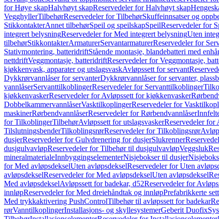
for Høye skap
Halvhøyt skap
Reservedeler for Halvhøyt skap
Hengesk
Vegghyller
Tilbehør
Reservedeler for Tilbehør
Skuffeinnsatser og oppb
Stikkontakter
Annet tilbehør
Speil og speilskap
Speil
Reservedeler for S
integrert belysning
Reservedeler for Med integrert belysning
Uten integ
tilbehør
Stikkontakter
Armaturer
Servantarmaturer
Reservedeler for Ser
Stativmontering, batteridrift
Stående montasje, blandebatteri med enh
nettdrift
Veggmontasje, batteridrift
Reservedeler for Veggmontasje, batte
kjøkkenvask, apparater og utslagsvask
Avløpssett for servant
Reservede
Dykkrørvannlåser for servanter
Dykkrørvannlåser for servanter, plass
vannlåser
Servanttilkoblinger
Reservedeler for Servanttilkoblinger
Tilko
kjøkkenvasker
Reservedeler for Avløpssett for kjøkkenvasker
Rørbend
Dobbelkammervannlåser
Vasktilkoplinger
Reservedeler for Vasktilkop
maskiner
Rørbendvannlåser
Reservedeler for Rørbendvannlåser
Innfelt
for Tilkoblinger
Tilbehør
Avløpssett for utslagsvasker
Reservedeler for 
Tilslutningsbender
Tilkoblingsrør
Reservedeler for Tilkoblingsrør
Avløp
dusjer
Reservedeler for Gulvdrenering for dusjer
Slukrenner
Reservedel
dusjgulvavløp
Reservedeler for Tilbehør til dusjgulvavløp
Veggsluk
Res
mineralmateriale
Innbyggingselementer
Nisjebokser til dusjer
Nisjeboks
for Med avløpsdeksel
Uten avløpsdeksel
Reservedeler for Uten avløps
avløpsdeksel
Reservedeler for Med avløpsdeksel
Uten avløpsdeksel
Res
Med avløpsdeksel
Avløpssett for badekar, d52
Reservedeler for Avløpss
innløp
Reservedeler for Med dreiehåndtak og innløp
Prefabrikkerte set
Med trykkaktivering PushControl
Tilbehør til avløpssett for badekar
Re
rør
Vanntilkoplinger
Installasjons- og skyllesystemer
Geberit Duofix
Sys
Tilbehør
Installasjonselementer
Reservedeler for Installasjonselementer