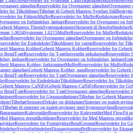
ør 1.4401
Reservedeler for Systemrør 1.4401
Rørnippel
Muffer
Reservede
verganger uløselige
Reservedeler for Overganger uløselige
Overganger o
eler for Tilkoblinger
Tilbehør til Geberit Mapress Syrefast Stål
Beskyttel
rvedeler for Fittings
Muffer
Reservedeler for Muffer
Reduksjoner
Reserv
verganger og forbindelser, løsbare
Reservedeler for Overganger og forb
 Geberit Mapress Therm
Systempakninger
Skruesett til flensforbindelser
K
emrør 1.0034
Systemrør 1.0215
Muffer
Reservedeler for Muffer
Reduksjo
selige
Reservedeler for Overganger uløselige
Overganger og forbindelser
servedeler for Endedeksler
Tilkoblinger for varme
Reservedeler for Tilk
berit Mapress Kobber
Geberit Mapress Kobber
Reservedeler for Geberi
for Bend
T-rør
Reservedeler for T-rør
Innvendig sirkulasjon
Reservedeler f
elser, løsbare
Reservedeler for Overganger og forbindelser, løsbare
Ende
eberit Mapress Kobber, forkrommet
Muffer
Reservedeler for Muffer
Redu
anger uløselige
Geberit Mapress Kobber, gass
Reservedeler for Geberit
for Bend
T-rør
Reservedeler for T-rør
Overganger uløselige
Reservedeler f
ler
Reservedeler for Endedeksler
Tilkoblinger
Reservedeler for Tilkoblin
Geberit Mapress CuNiFe
Geberit Mapress CuNiFe
Reservedeler for Ge
for Bend
T-rør
Reservedeler for T-rør
Overganger uløselige
Reservedeler f
øringer
Reservedeler for Gjennomføringer
Tilbehør for Geberit Mapre
nheter
Tilbehør
Sensorer
Deksler og dekkplater
Sisterner og toalett-styri
er
Tilbehør til sisterner og toalett-styringer med hygienespyling
Reservedel
Rørarmaturer
Kuleventiler
Reservedeler for Kuleventiler
Med FlowFit pr
Med Mapress presstilkoblinger
Reservedeler for Med Mapress presstilko
stykker
Reservedeler for Formstykker
Bend
Grenrør
Reservedeler for Gr
bindelser
Sveiseforbindelser
Ekspansjonsmuffer
Reservedeler for Ekspa