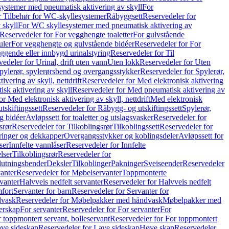
ystemer med pneumatisk aktivering av skyll
For
r Tilbehør for WC-skyllesystemer
Råbyggsett
Reservedeler for
 skyll
For WC skyllesystemer med pneumatisk aktivering av
Reservedeler for For vegghengte toaletter
For gulvstående
uler
For vegghengte og gulvstående bidéer
Reservedeler for For
iggende eller innbygd urinalstyring
Reservedeler for Til
edeler for Urinal, drift uten vann
Uten lokk
Reservedeler for Uten
pylerør, spylerørsbend og overgangsstykker
Reservedeler for Spylerør,
ivering av skyll, nettdrift
Reservedeler for Med elektronisk aktivering
sk aktivering av skyll
Reservedeler for Med pneumatisk aktivering av
r Med elektronisk aktivering av skyll, nettdrift
Med elektronisk
tskiftingssett
Reservedeler for Råbygg- og utskiftingssett
Spylerør,
og bidéer
Avløpssett for toaletter og utslagsvasker
Reservedeler for
srør
Reservedeler for Tilkoblingsrør
Tilkoblingssett
Reservedeler for
ringer og dekkapper
Overgangsstykker og koblingsdeler
Avløpssett for
ser
Innfelte vannlåser
Reservedeler for Innfelte
lser
Tilkoblingsrør
Reservedeler for
slutningsbender
Deksler
Tilkoblinger
Pakninger
Sveiseender
Reservedeler
anter
Reservedeler for Møbelservanter
Toppmonterte
vanter
Halvveis nedfelt servanter
Reservedeler for Halvveis nedfelt
fort
Servanter for barn
Reservedeler for Servanter for
dvask
Reservedeler for Møbelpakker med håndvask
Møbelpakker med
erskap
For servanter
Reservedeler for For servanter
For
 toppmontert servant, bolleservant
Reservedeler for For toppmontert
ve sideskap
Reservedeler for Lave sideskap
Høye skap
Reservedeler