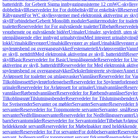
batteridrift, for Geberit Sigma innbyggingssisterne 12 cm
WC-skyllesys
dobbeltskyll
Reservedeler for For dobbeltskyll
For enkeltskyll
Reservede
Råbyggsett
For WC skyllesystemer med elektronisk aktivering av skyl
skyll
Forbindelser
Geberit Monolith moduler
Sanitærmoduler for toalett
toaletter
Reservedeler for For gulvstående toaletter
Tilbehør
Reservedele
vegghengte og gulvstående bidéer
Urinaler
Urinaler, spyledrift, uten s
utenpåliggende eller innbygd urinalstyring
Med integrert urinalstyring
lokk
Urinalskillevegger
Urinalskillevegger av plast
Urinalskillevegger a
spylerørsbend og overgangsstykker
Festemateriell
Avløpsventiler
Vannf
av skyll, nettdrift
Med elektronisk aktivering av skyll, batteridrift
Reserv
skyll
Basic
Reservedeler for Basic
Utenpåliggende
Reservedeler for Ut
aktivering av skyll, batteridrift
Reservedeler for Med elektronisk aktiveri
spylerørsbend og overgangsstykker
Deksler
Integrerte styringer
Annet t
Avløpssett for toaletter og utslagsvasker
Vannlåser
Reservedeler for Va
Tilkoblingssett
Spylerørforlengelser
Reservedeler for Spylerørforlengel
urinaler
Reservedeler for Avløpssett for urinaler
Urinalvannlåser
Reserv
vannlåser
Rørbendvannlåser
Reservedeler for Rørbendvannlåser
Spyler
Tilkoblingsrør
Tilslutningsbender
Reservedeler for Tilslutningsbender
A
for Sveiseender
Servanter og møbler
Servanter
Servanter
Reservedeler f
servanter
Reservedeler for Toppmonterte servanter
Servanter, små
Reser
servanter
Nedfellingsservanter
Reservedeler for Nedfellingsservanter
Un
barn
Servantområder
Reservedeler for Servantområder
Tilbehør
Avløpsd
heldekkende servant
Reservedeler for Møbelpakker med heldekkende 
servanter
Reservedeler for For servanter
For dobbelservanter
Reservedel
servant, bolleservant
For toppmontert servant firkantet
Reservedeler for