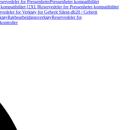
servedeler for Pressenheter
Pressenheter kompatibilitet
 kompatibilitet [2XL]
Reservedeler for Pressenheter kompatibilitet
vedeler for Verktøy for Geberit Silent-db20 / Geberit
rktøy
Rørbearbeidingsverktøy
Reservedeler for
kontroller