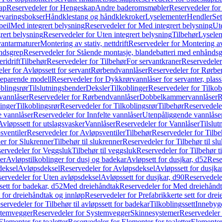
ap
Reservedeler for Hengeskap
Andre baderomsmøbler
Reservedeler fo
evaringsbokser
Håndklestang og håndklekroker
Lyselementer
Hendler
Set
peil
Med integrert belysning
Reservedeler for Med integrert belysning
Ute
rert belysning
Reservedeler for Uten integrert belysning
Tilbehør
Lysele
vantarmaturer
Montering av stativ, nettdrift
Reservedeler for Montering av s
åndsgrep
Reservedeler for Stående montasje, blandebatteri med enhånds
ridrift
Tilbehør
Reservedeler for Tilbehør
For servantkraner
Reservedeler
ler for Avløpssett for servant
Rørbendvannlåser
Reservedeler for Rørbe
beparende modell
Reservedeler for Dykkrørvannlåser for servanter, pla
blingsrør
Tilslutningsbender
Deksler
Tilkoblinger
Reservedeler for Tilkob
vannlåser
Reservedeler for Rørbendvannlåser
Dobbelkammervannlåser
R
linger
Tilkoblingsrør
Reservedeler for Tilkoblingsrør
Tilbehør
Reservedele
e vannlåser
Reservedeler for Innfelte vannlåser
Utenpåliggende vannlåse
Avløpssett for utslagsvasker
Vannlåser
Reservedeler for Vannlåser
Tilslu
sventiler
Reservedeler for Avløpsventiler
Tilbehør
Reservedeler for Tilbe
er for Slukrenner
Tilbehør til slukrenner
Reservedeler for Tilbehør til sl
ervedeler for Veggsluk
Tilbehør til veggsluk
Reservedeler for Tilbehør t
er
Avløpstilkoblinger for dusj og badekar
Avløpsett for dusjkar, d52
Rese
deksel
Avløpsdeksel
Reservedeler for Avløpsdeksel
Avløpssett for dusjka
ervedeler for Uten avløpsdeksel
Avløpssett for dusjkar, d90
Reservedeler
ett for badekar, d52
Med dreiehåndtak
Reservedeler for Med dreiehånd
t for dreiehåndtak og innløp
Reservedeler for Prefabrikkerte sett for dre
servedeler for Tilbehør til avløpssett for badekar
Tilkoblingssett
Innebygd
temvegger
Reservedeler for Systemvegger
Skinnesystemer
Reservedeler
Elementer for toaletter
Reservedeler for Elementer for toaletter
Elementer