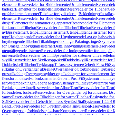
elementer
Reservedeler for Bidé-elementer
Urinalelementer
Reservedele
badekar
Elementer for konsoller
Tilbehør
Reservedeler for Tilbehør
Gebe
prefabrikerte elementer
Tilbehør for lydisolering
Bekledninger
Installas
elementer
Reservedeler for Bidé-elementer
Urinalelementer
Reservedele
dusjer
Elementer for armaturer og apparater
Reservedeler for Elementer
for konsoller
Tilbehør
Reservedeler for Tilbehør
Tilbehør
Reservedeler f
avløpssystemer
Utenpåliggende sisterner
Utenpåliggende sisterner for to
topp
Høythengende
Reservedeler for Høythengende
Lavt og halvveis 
høythengende
Tilbehør
Tilkoblinger
Pakninger
Pakningsringer
Skylleven
for Omega innbyggingssisterner
Delta innbyggingssisterner
Reservedel
utenpåliggende sisterner
Reservedeler for Innløpsventiler for utenpålig
universelle
Reservedeler for Innløpsventiler for sisterner universelle
Inn
skyll
Reservedeler for Skyll-stopp-skyll
Dobbeltskyll
Reservedeler for 
Dobbeltskyll
Tilbehør
Trykknapp
Tilførselssystemer
Geberit FlowFit
Sys
sirkulasjon
Overganger uløselige
Overganger og forbindelser, løsbare
R
presstilkobling
Overgangsstykker og tilkoblinger for varmeelement, lø
flensforbindelser
Forbruksmateriell
Geberit PushFit
Systemrør multilaye
rør
Systempakninger
Geberit Mepla
Systemrør multilayer
Systemrør var
Reduksjoner
Albue
Reservedeler for Albue
T-rør
Reservedeler for T-rør
forbindelser, løsbare
Reservedeler for Overganger og forbindelser, løs
varme
Reservedeler for Tilkoblinger for varme
Tilbehør
Beskyttelse for 
Stål
Reservedeler for Geberit Mapress Syrefast Stål
Systemrør 1.4401
R
Bend
T-rør
Reservedeler for T-rør
Innvendig sirkulasjon
Reservedeler fo
Overganger og forbindelser, løsbare
Kompensatorer
Reservedeler for 