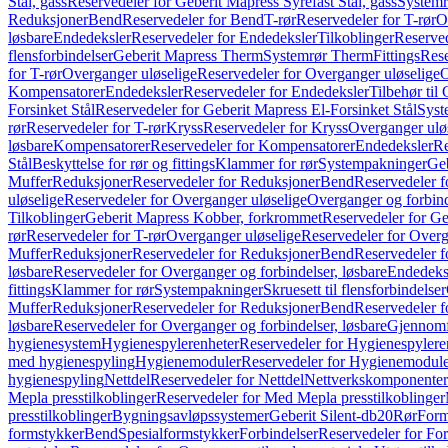
Stål, gass
Reservedeler for Geberit Mapress Syrefast Stål, gass
Systemr
Reduksjoner
Bend
Reservedeler for Bend
T-rør
Reservedeler for T-rør
O
løsbare
Endedeksler
Reservedeler for Endedeksler
Tilkoblinger
Reserved
flensforbindelser
Geberit Mapress Therm
Systemrør Therm
Fittings
Rese
for T-rør
Overganger uløselige
Reservedeler for Overganger uløselige
O
Kompensatorer
Endedeksler
Reservedeler for Endedeksler
Tilbehør til
Forsinket Stål
Reservedeler for Geberit Mapress El-Forsinket Stål
Syst
rør
Reservedeler for T-rør
Kryss
Reservedeler for Kryss
Overganger ulø
løsbare
Kompensatorer
Reservedeler for Kompensatorer
Endedeksler
Re
Stål
Beskyttelse for rør og fittings
Klammer for rør
Systempakninger
Ge
Muffer
Reduksjoner
Reservedeler for Reduksjoner
Bend
Reservedeler 
uløselige
Reservedeler for Overganger uløselige
Overganger og forbind
Tilkoblinger
Geberit Mapress Kobber, forkrommet
Reservedeler for G
rør
Reservedeler for T-rør
Overganger uløselige
Reservedeler for Overg
Muffer
Reduksjoner
Reservedeler for Reduksjoner
Bend
Reservedeler 
løsbare
Reservedeler for Overganger og forbindelser, løsbare
Endedeks
fittings
Klammer for rør
Systempakninger
Skruesett til flensforbindelser
Muffer
Reduksjoner
Reservedeler for Reduksjoner
Bend
Reservedeler 
løsbare
Reservedeler for Overganger og forbindelser, løsbare
Gjennomf
hygienesystem
Hygienespylerenheter
Reservedeler for Hygienespylere
med hygienespyling
Hygienemoduler
Reservedeler for Hygienemodul
hygienespyling
Nettdel
Reservedeler for Nettdel
Nettverkskomponenter
Mepla presstilkoblinger
Reservedeler for Med Mepla presstilkoblinger
presstilkoblinger
Bygningsavløpssystemer
Geberit Silent-db20
Rør
Form
formstykker
Bend
Spesialformstykker
Forbindelser
Reservedeler for For