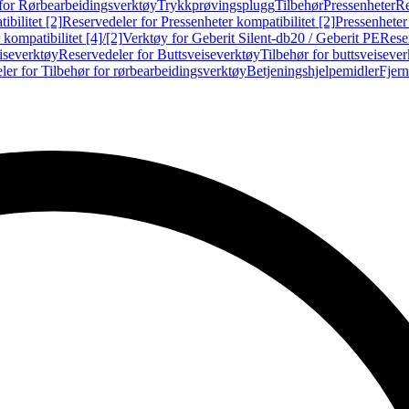
for Rørbearbeidingsverktøy
Trykkprøvingsplugg
Tilbehør
Pressenheter
Re
ibilitet [2]
Reservedeler for Pressenheter kompatibilitet [2]
Pressenheter
kompatibilitet [4]/[2]
Verktøy for Geberit Silent-db20 / Geberit PE
Reser
iseverktøy
Reservedeler for Buttsveiseverktøy
Tilbehør for buttsveiseve
ler for Tilbehør for rørbearbeidingsverktøy
Betjeningshjelpemidler
Fjern