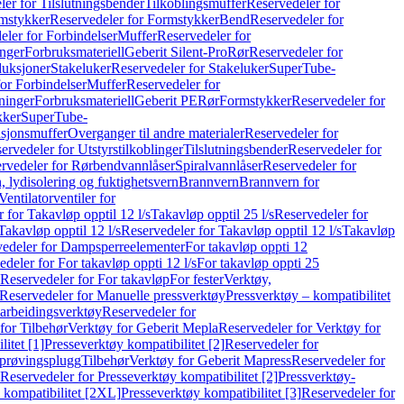
er for Tilslutningsbender
Tilkoblingsmuffer
Reservedeler for
mstykker
Reservedeler for Formstykker
Bend
Reservedeler for
eler for Forbindelser
Muffer
Reservedeler for
nger
Forbruksmateriell
Geberit Silent-Pro
Rør
Reservedeler for
duksjoner
Stakeluker
Reservedeler for Stakeluker
SuperTube-
or Forbindelser
Muffer
Reservedeler for
ninger
Forbruksmateriell
Geberit PE
Rør
Formstykker
Reservedeler for
kker
SuperTube-
nsjonsmuffer
Overganger til andre materialer
Reservedeler for
ervedeler for Utstyrstilkoblinger
Tilslutningsbender
Reservedeler for
rvedeler for Rørbendvannlåser
Spiralvannlåser
Reservedeler for
 lydisolering og fuktighetsvern
Brannvern
Brannvern for
Ventilatorventiler for
 for Takavløp opptil 12 l/s
Takavløp opptil 25 l/s
Reservedeler for
Takavløp opptil 12 l/s
Reservedeler for Takavløp opptil 12 l/s
Takavløp
edeler for Dampsperreelementer
For takavløp oppti 12
deler for For takavløp oppti 12 l/s
For takavløp oppti 25
Reservedeler for For takavløp
For fester
Verktøy,
Reservedeler for Manuelle pressverktøy
Pressverktøy – kompatibilitet
arbeidingsverktøy
Reservedeler for
for Tilbehør
Verktøy for Geberit Mepla
Reservedeler for Verktøy for
itet [1]
Presseverktøy kompatibilitet [2]
Reservedeler for
kprøvingsplugg
Tilbehør
Verktøy for Geberit Mapress
Reservedeler for
Reservedeler for Presseverktøy kompatibilitet [2]
Pressverktøy-
 kompatibilitet [2XL]
Presseverktøy kompatibilitet [3]
Reservedeler for