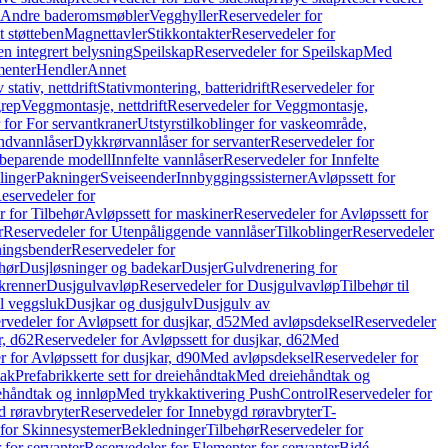
r Andre baderomsmøbler
Vegghyller
Reservedeler for
t støtteben
Magnettavler
Stikkontakter
Reservedeler for
n integrert belysning
Speilskap
Reservedeler for Speilskap
Med
menter
Hendler
Annet
tativ, nettdrift
Stativmontering, batteridrift
Reservedeler for
grep
Veggmontasje, nettdrift
Reservedeler for Veggmontasje,
 for For servantkraner
Utstyrstilkoblinger for vaskeområde,
ndvannlåser
Dykkrørvannlåser for servanter
Reservedeler for
ssbeparende modell
Innfelte vannlåser
Reservedeler for Innfelte
linger
Pakninger
Sveiseender
Innbyggingssisterner
Avløpssett for
eservedeler for
r for Tilbehør
Avløpssett for maskiner
Reservedeler for Avløpssett for
r
Reservedeler for Utenpåliggende vannlåser
Tilkoblinger
Reservedeler
tningsbender
Reservedeler for
hør
Dusjløsninger og badekar
Dusjer
Gulvdrenering for
ukrenner
Dusjgulvavløp
Reservedeler for Dusjgulvavløp
Tilbehør til
il veggsluk
Dusjkar og dusjgulv
Dusjgulv av
rvedeler for Avløpsett for dusjkar, d52
Med avløpsdeksel
Reservedeler
r, d62
Reservedeler for Avløpssett for dusjkar, d62
Med
 for Avløpssett for dusjkar, d90
Med avløpsdeksel
Reservedeler for
tak
Prefabrikkerte sett for dreiehåndtak
Med dreiehåndtak og
iehåndtak og innløp
Med trykkaktivering PushControl
Reservedeler for
 røravbryter
Reservedeler for Innebygd røravbryter
T-
 for Skinnesystemer
Bekledninger
Tilbehør
Reservedeler for
 for servanter
Reservedeler for Elementer for servanter
Bidé-