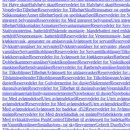
for Høye skap
Halvhøyt skap
Reservedeler for Halvhøyt skap
Hengesk
Vegghyller
Tilbehør
Reservedeler for Tilbehør
Skuffeinnsatser og oppb
Stikkontakter
Annet tilbehør
Speil og speilskap
Speil
Reservedeler for S
integrert belysning
Reservedeler for Med integrert belysning
Uten integ
tilbehør
Stikkontakter
Armaturer
Servantarmaturer
Reservedeler for Ser
Stativmontering, batteridrift
Stående montasje, blandebatteri med enh
nettdrift
Veggmontasje, batteridrift
Reservedeler for Veggmontasje, batte
kjøkkenvask, apparater og utslagsvask
Avløpssett for servant
Reservede
Dykkrørvannlåser for servanter
Dykkrørvannlåser for servanter, plass
vannlåser
Servanttilkoblinger
Reservedeler for Servanttilkoblinger
Tilko
kjøkkenvasker
Reservedeler for Avløpssett for kjøkkenvasker
Rørbend
Dobbelkammervannlåser
Vasktilkoplinger
Reservedeler for Vasktilkop
maskiner
Rørbendvannlåser
Reservedeler for Rørbendvannlåser
Innfelt
for Tilkoblinger
Tilbehør
Avløpssett for utslagsvasker
Reservedeler for 
Tilslutningsbender
Tilkoblingsrør
Reservedeler for Tilkoblingsrør
Avløp
dusjer
Reservedeler for Gulvdrenering for dusjer
Slukrenner
Reservedel
dusjgulvavløp
Reservedeler for Tilbehør til dusjgulvavløp
Veggsluk
Res
mineralmateriale
Innbyggingselementer
Nisjebokser til dusjer
Nisjeboks
for Med avløpsdeksel
Uten avløpsdeksel
Reservedeler for Uten avløps
avløpsdeksel
Reservedeler for Med avløpsdeksel
Uten avløpsdeksel
Res
Med avløpsdeksel
Avløpssett for badekar, d52
Reservedeler for Avløpss
innløp
Reservedeler for Med dreiehåndtak og innløp
Prefabrikkerte set
Med trykkaktivering PushControl
Tilbehør til avløpssett for badekar
Re
rør
Vanntilkoplinger
Installasjons- og skyllesystemer
Geberit Duofix
Sys
Tilbehør
Installasjonselementer
Reservedeler for Installasjonselementer