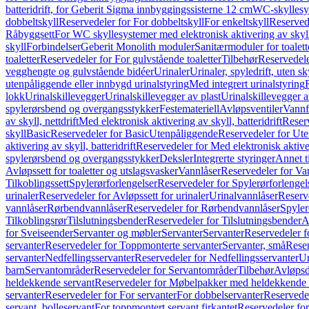
batteridrift, for Geberit Sigma innbyggingssisterne 12 cm
WC-skyllesys
dobbeltskyll
Reservedeler for For dobbeltskyll
For enkeltskyll
Reservede
Råbyggsett
For WC skyllesystemer med elektronisk aktivering av skyl
skyll
Forbindelser
Geberit Monolith moduler
Sanitærmoduler for toalett
toaletter
Reservedeler for For gulvstående toaletter
Tilbehør
Reservedele
vegghengte og gulvstående bidéer
Urinaler
Urinaler, spyledrift, uten s
utenpåliggende eller innbygd urinalstyring
Med integrert urinalstyring
lokk
Urinalskillevegger
Urinalskillevegger av plast
Urinalskillevegger a
spylerørsbend og overgangsstykker
Festemateriell
Avløpsventiler
Vannf
av skyll, nettdrift
Med elektronisk aktivering av skyll, batteridrift
Reserv
skyll
Basic
Reservedeler for Basic
Utenpåliggende
Reservedeler for Ut
aktivering av skyll, batteridrift
Reservedeler for Med elektronisk aktiveri
spylerørsbend og overgangsstykker
Deksler
Integrerte styringer
Annet t
Avløpssett for toaletter og utslagsvasker
Vannlåser
Reservedeler for Va
Tilkoblingssett
Spylerørforlengelser
Reservedeler for Spylerørforlengel
urinaler
Reservedeler for Avløpssett for urinaler
Urinalvannlåser
Reserv
vannlåser
Rørbendvannlåser
Reservedeler for Rørbendvannlåser
Spyler
Tilkoblingsrør
Tilslutningsbender
Reservedeler for Tilslutningsbender
A
for Sveiseender
Servanter og møbler
Servanter
Servanter
Reservedeler f
servanter
Reservedeler for Toppmonterte servanter
Servanter, små
Reser
servanter
Nedfellingsservanter
Reservedeler for Nedfellingsservanter
Un
barn
Servantområder
Reservedeler for Servantområder
Tilbehør
Avløpsd
heldekkende servant
Reservedeler for Møbelpakker med heldekkende 
servanter
Reservedeler for For servanter
For dobbelservanter
Reservedel
servant, bolleservant
For toppmontert servant firkantet
Reservedeler for