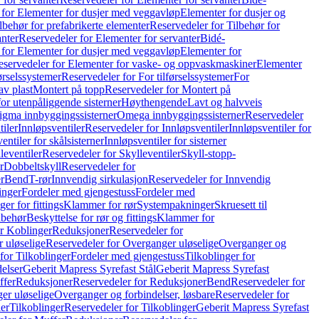
 for Elementer for dusjer med veggavløp
Elementer for dusjer og
lbehør for prefabrikerte elementer
Reservedeler for Tilbehør for
anter
Reservedeler for Elementer for servanter
Bidé-
 for Elementer for dusjer med veggavløp
Elementer for
eservedeler for Elementer for vaske- og oppvaskmaskiner
Elementer
førselssystemer
Reservedeler for For tilførselssystemer
For
av plast
Montert på topp
Reservedeler for Montert på
for utenpåliggende sisterner
Høythengende
Lavt og halvveis
Sigma innbyggingssisterner
Omega innbyggingssisterner
Reservedeler
tiler
Innløpsventiler
Reservedeler for Innløpsventiler
Innløpsventiler for
ntiler for skålsisterner
Innløpsventiler for sisterner
leventiler
Reservedeler for Skylleventiler
Skyll-stopp-
r
Dobbeltskyll
Reservedeler for
r
Bend
T-rør
Innvendig sirkulasjon
Reservedeler for Innvendig
inger
Fordeler med gjengestuss
Fordeler med
ger for fittings
Klammer for rør
Systempakninger
Skruesett til
lbehør
Beskyttelse for rør og fittings
Klammer for
or Koblinger
Reduksjoner
Reservedeler for
 uløselige
Reservedeler for Overganger uløselige
Overganger og
for Tilkoblinger
Fordeler med gjengestuss
Tilkoblinger for
delser
Geberit Mapress Syrefast Stål
Geberit Mapress Syrefast
ffer
Reduksjoner
Reservedeler for Reduksjoner
Bend
Reservedeler for
er uløselige
Overganger og forbindelser, løsbare
Reservedeler for
er
Tilkoblinger
Reservedeler for Tilkoblinger
Geberit Mapress Syrefast