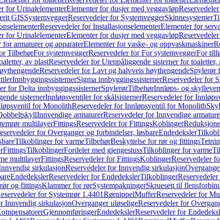
r for Urinalelementer
Elementer for dusjer med veggavløp
Reservedeler
rit GIS
Systemvegger
Reservedeler for Systemvegger
Skinnesystemer
Ti
jonselementer
Reservedeler for Installasjonselementer
Elementer for serv
r for Urinalelementer
Elementer for dusjer med veggavløp
Reservedeler
 for armaturer og apparater
Elementer for vaske- og oppvaskmaskiner
R
or Tilbehør
For systemvegger
Reservedeler for For systemvegger
For til
aletter, av plast
Reservedeler for Utenpåliggende sisterner for toaletter, 
høythengende
Reservedeler for Lavt og halvveis høythengende
Spylerør 
tiler
Innbyggingssisterner
Sigma innbyggingssisterner
Reservedeler for 
er for Delta innbyggingssisterner
Spylerør
Tilbehør
Innløps- og skylleven
gende sisterner
Innløpsventiler for skålsisterner
Reservedeler for Innløpsve
løpsventil for Monolith
Reservedeler for Innløpsventil for Monolith
Skyl
Dobbeltskyll
Innvendige armaturer
Reservedeler for Innvendige armature
temrør multilayer
Fittings
Reservedeler for Fittings
Koblinger
Reduksjone
eservedeler for Overganger og forbindelser, løsbare
Endedeksler
Tilkobl
sbare
Tilkoblinger for varme
Tilbehør
Beskyttelse for rør og fittings
Tetnin
r
Fittings
Tilkoblinger
Fordeler med gjengestuss
Tilkoblinger for varme
Ti
me multilayer
Fittings
Reservedeler for Fittings
Koblinger
Reservedeler f
Innvendig sirkulasjon
Reservedeler for Innvendig sirkulasjon
Overganger
bare
Endedeksler
Reservedeler for Endedeksler
Tilkoblinger
Reservedeler 
rør og fittings
Klammer for rør
Systempakninger
Skruesett til flensforbin
eservedeler for Systemrør 1.4401
Rørnippel
Muffer
Reservedeler for Mu
r Innvendig sirkulasjon
Overganger uløselige
Reservedeler for Overgang
Kompensatorer
Gjennomføringer
Endedeksler
Reservedeler for Endedeksl