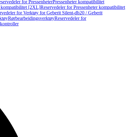
servedeler for Pressenheter
Pressenheter kompatibilitet
 kompatibilitet [2XL]
Reservedeler for Pressenheter kompatibilitet
vedeler for Verktøy for Geberit Silent-db20 / Geberit
rktøy
Rørbearbeidingsverktøy
Reservedeler for
kontroller