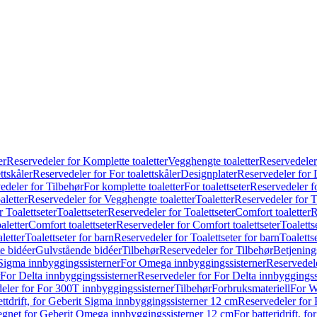
er
Reservedeler for Komplette toaletter
Vegghengte toaletter
Reservedeler
ttskåler
Reservedeler for For toalettskåler
Designplater
Reservedeler for 
edeler for Tilbehør
For komplette toaletter
For toalettseter
Reservedeler fo
aletter
Reservedeler for Vegghengte toaletter
Toaletter
Reservedeler for T
 Toalettseter
Toalettseter
Reservedeler for Toalettseter
Comfort toaletter
R
aletter
Comfort toalettseter
Reservedeler for Comfort toalettseter
Toaletts
letter
Toalettseter for barn
Reservedeler for Toalettseter for barn
Toaletts
e bidéer
Gulvstående bidéer
Tilbehør
Reservedeler for Tilbehør
Betjening
Sigma innbyggingssisterner
For Omega innbyggingssisterner
Reservedel
For Delta innbyggingssisterner
Reservedeler for For Delta innbyggingss
eler for For 300T innbyggingssisterner
Tilbehør
Forbruksmateriell
For W
ettdrift, for Geberit Sigma innbyggingssisterner 12 cm
Reservedeler for 
 egnet for Geberit Omega innbyggingssisterner 12 cm
For batteridrift, 