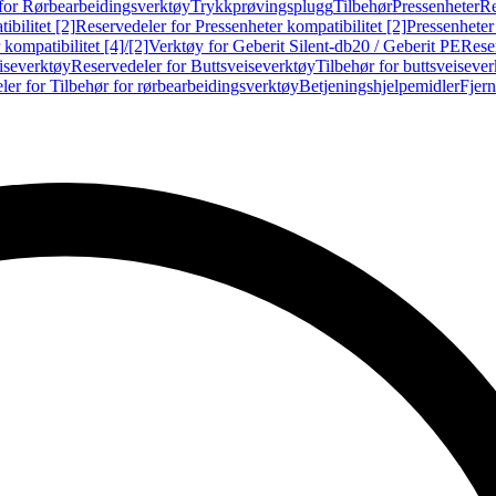
for Rørbearbeidingsverktøy
Trykkprøvingsplugg
Tilbehør
Pressenheter
Re
ibilitet [2]
Reservedeler for Pressenheter kompatibilitet [2]
Pressenheter
kompatibilitet [4]/[2]
Verktøy for Geberit Silent-db20 / Geberit PE
Reser
iseverktøy
Reservedeler for Buttsveiseverktøy
Tilbehør for buttsveiseve
ler for Tilbehør for rørbearbeidingsverktøy
Betjeningshjelpemidler
Fjern