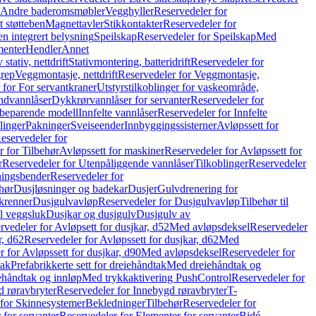
r Andre baderomsmøbler
Vegghyller
Reservedeler for
t støtteben
Magnettavler
Stikkontakter
Reservedeler for
n integrert belysning
Speilskap
Reservedeler for Speilskap
Med
menter
Hendler
Annet
tativ, nettdrift
Stativmontering, batteridrift
Reservedeler for
grep
Veggmontasje, nettdrift
Reservedeler for Veggmontasje,
 for For servantkraner
Utstyrstilkoblinger for vaskeområde,
ndvannlåser
Dykkrørvannlåser for servanter
Reservedeler for
ssbeparende modell
Innfelte vannlåser
Reservedeler for Innfelte
linger
Pakninger
Sveiseender
Innbyggingssisterner
Avløpssett for
eservedeler for
r for Tilbehør
Avløpssett for maskiner
Reservedeler for Avløpssett for
r
Reservedeler for Utenpåliggende vannlåser
Tilkoblinger
Reservedeler
tningsbender
Reservedeler for
hør
Dusjløsninger og badekar
Dusjer
Gulvdrenering for
ukrenner
Dusjgulvavløp
Reservedeler for Dusjgulvavløp
Tilbehør til
il veggsluk
Dusjkar og dusjgulv
Dusjgulv av
rvedeler for Avløpsett for dusjkar, d52
Med avløpsdeksel
Reservedeler
r, d62
Reservedeler for Avløpssett for dusjkar, d62
Med
 for Avløpssett for dusjkar, d90
Med avløpsdeksel
Reservedeler for
tak
Prefabrikkerte sett for dreiehåndtak
Med dreiehåndtak og
iehåndtak og innløp
Med trykkaktivering PushControl
Reservedeler for
 røravbryter
Reservedeler for Innebygd røravbryter
T-
 for Skinnesystemer
Bekledninger
Tilbehør
Reservedeler for
 for servanter
Reservedeler for Elementer for servanter
Bidé-