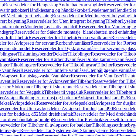
ap
Reservedeler for Hengeskap
Andre baderomsmøbler
Reservedeler fo
evaringsbokser
Håndklestang og håndklekroker
Lyselementer
Hendler
Set
peil
Med integrert belysning
Reservedeler for Med integrert belysning
Ute
rert belysning
Reservedeler for Uten integrert belysning
Tilbehør
Lysele
vantarmaturer
Montering av stativ, nettdrift
Reservedeler for Montering av s
åndsgrep
Reservedeler for Stående montasje, blandebatteri med enhånds
ridrift
Tilbehør
Reservedeler for Tilbehør
For servantkraner
Reservedeler
ler for Avløpssett for servant
Rørbendvannlåser
Reservedeler for Rørbe
beparende modell
Reservedeler for Dykkrørvannlåser for servanter, pla
blingsrør
Tilslutningsbender
Deksler
Tilkoblinger
Reservedeler for Tilkob
vannlåser
Reservedeler for Rørbendvannlåser
Dobbelkammervannlåser
R
linger
Tilkoblingsrør
Reservedeler for Tilkoblingsrør
Tilbehør
Reservedele
e vannlåser
Reservedeler for Innfelte vannlåser
Utenpåliggende vannlåse
Avløpssett for utslagsvasker
Vannlåser
Reservedeler for Vannlåser
Tilslu
sventiler
Reservedeler for Avløpsventiler
Tilbehør
Reservedeler for Tilbe
er for Slukrenner
Tilbehør til slukrenner
Reservedeler for Tilbehør til sl
ervedeler for Veggsluk
Tilbehør til veggsluk
Reservedeler for Tilbehør t
er
Avløpstilkoblinger for dusj og badekar
Avløpsett for dusjkar, d52
Rese
deksel
Avløpsdeksel
Reservedeler for Avløpsdeksel
Avløpssett for dusjka
ervedeler for Uten avløpsdeksel
Avløpssett for dusjkar, d90
Reservedeler
ett for badekar, d52
Med dreiehåndtak
Reservedeler for Med dreiehånd
t for dreiehåndtak og innløp
Reservedeler for Prefabrikkerte sett for dre
servedeler for Tilbehør til avløpssett for badekar
Tilkoblingssett
Innebygd
temvegger
Reservedeler for Systemvegger
Skinnesystemer
Reservedeler
Elementer for toaletter
Reservedeler for Elementer for toaletter
Elementer