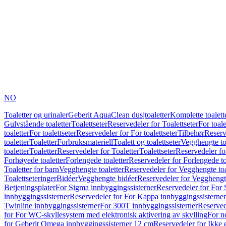
NO
Toaletter og urinaler
Geberit AquaClean dusjtoaletter
Komplette toalett
Gulvstående toaletter
Toalettseter
Reservedeler for Toalettseter
For toale
toaletter
For toalettseter
Reservedeler for For toalettseter
Tilbehør
Reserv
toaletter
Toaletter
Forbruksmateriell
Toalett og toalettseter
Vegghengte to
toaletter
Toaletter
Reservedeler for Toaletter
Toalettseter
Reservedeler for
Forhøyede toaletter
Forlengede toaletter
Reservedeler for Forlengede to
Toaletter for barn
Vegghengte toaletter
Reservedeler for Vegghengte toa
Toalettseteringer
Bidéer
Vegghengte bidéer
Reservedeler for Vegghengt
Betjeningsplater
For Sigma innbyggingssisterner
Reservedeler for For 
innbyggingssisterner
Reservedeler for For Kappa innbyggingssisterner
Twinline innbyggingssisterner
For 300T innbyggingssisterner
Reserved
for For WC-skyllesystem med elektronisk aktivering av skylling
For n
for Geberit Omega innbyggingssisterner 12 cm
Reservedeler for Ikke