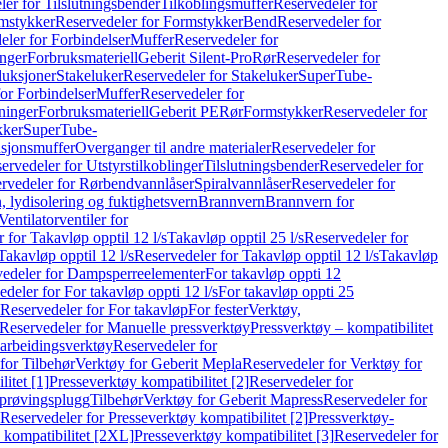
er for Tilslutningsbender
Tilkoblingsmuffer
Reservedeler for
mstykker
Reservedeler for Formstykker
Bend
Reservedeler for
eler for Forbindelser
Muffer
Reservedeler for
nger
Forbruksmateriell
Geberit Silent-Pro
Rør
Reservedeler for
duksjoner
Stakeluker
Reservedeler for Stakeluker
SuperTube-
or Forbindelser
Muffer
Reservedeler for
ninger
Forbruksmateriell
Geberit PE
Rør
Formstykker
Reservedeler for
kker
SuperTube-
nsjonsmuffer
Overganger til andre materialer
Reservedeler for
ervedeler for Utstyrstilkoblinger
Tilslutningsbender
Reservedeler for
rvedeler for Rørbendvannlåser
Spiralvannlåser
Reservedeler for
 lydisolering og fuktighetsvern
Brannvern
Brannvern for
Ventilatorventiler for
 for Takavløp opptil 12 l/s
Takavløp opptil 25 l/s
Reservedeler for
Takavløp opptil 12 l/s
Reservedeler for Takavløp opptil 12 l/s
Takavløp
edeler for Dampsperreelementer
For takavløp oppti 12
deler for For takavløp oppti 12 l/s
For takavløp oppti 25
Reservedeler for For takavløp
For fester
Verktøy,
Reservedeler for Manuelle pressverktøy
Pressverktøy – kompatibilitet
arbeidingsverktøy
Reservedeler for
for Tilbehør
Verktøy for Geberit Mepla
Reservedeler for Verktøy for
itet [1]
Presseverktøy kompatibilitet [2]
Reservedeler for
kprøvingsplugg
Tilbehør
Verktøy for Geberit Mapress
Reservedeler for
Reservedeler for Presseverktøy kompatibilitet [2]
Pressverktøy-
 kompatibilitet [2XL]
Presseverktøy kompatibilitet [3]
Reservedeler for