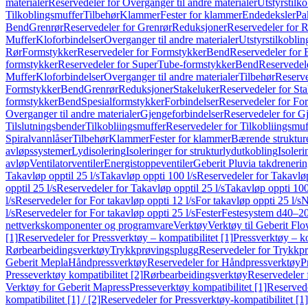
materialer
Reservedeler for Overganger til andre materialer
Utstyrstilko
Tilkoblingsmuffer
Tilbehør
Klammer
Fester for klammer
Endedeksler
Pa
Bend
Grenrør
Reservedeler for Grenrør
Reduksjoner
Reservedeler for 
Muffer
Kloforbindelser
Overganger til andre materialer
Utstyrstilkoblin
Rør
Formstykker
Reservedeler for Formstykker
Bend
Reservedeler for
formstykker
Reservedeler for SuperTube-formstykker
Bend
Reservedel
Muffer
Kloforbindelser
Overganger til andre materialer
Tilbehør
Reserve
Formstykker
Bend
Grenrør
Reduksjoner
Stakeluker
Reservedeler for St
formstykker
Bend
Spesialformstykker
Forbindelser
Reservedeler for For
Overganger til andre materialer
Gjengeforbindelser
Reservedeler for G
Tilslutningsbender
Tilkobliingsmuffer
Reservedeler for Tilkobliingsmuf
Spiralvannlåser
Tilbehør
Klammer
Fester for klammer
Bærende struktur
avløpssystemer
Lydisolering
Isoleringer for strukturlydutkobling
Isoleri
avløp
Ventilatorventiler
Energistoppeventiler
Geberit Pluvia takdreneri
Takavløp opptil 25 l/s
Takavløp oppti 100 l/s
Reservedeler for Takavløp
opptil 25 l/s
Reservedeler for Takavløp opptil 25 l/s
Takavløp oppti 100
l/s
Reservedeler for For takavløp oppti 12 l/s
For takavløp oppti 25 l/s
N
l/s
Reservedeler for For takavløp oppti 25 l/s
Fester
Festesystem d40–2
nettverkskomponenter og programvare
Verktøy
Verktøy til Geberit Flo
[1]
Reservedeler for Pressverktøy – kompatibilitet [1]
Pressverktøy – ko
Rørbearbeidingsverktøy
Trykkprøvingsplugg
Reservedeler for Trykkp
Geberit Mepla
Håndpressverktøy
Reservedeler for Håndpressverktøy
P
Presseverktøy kompatibilitet [2]
Rørbearbeidingsverktøy
Reservedeler 
Verktøy for Geberit Mapress
Presseverktøy kompatibilitet [1]
Reservede
kompatibilitet [1] / [2]
Reservedeler for Pressverktøy-kompatibilitet [1] 