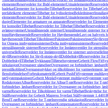
elementer
Reservedeler for Bidé-elementer
Urinalelementer
Reservedele
badekar
Elementer for konsoller
Tilbehør
Reservedeler for Tilbehør
Gebe
prefabrikerte elementer
Tilbehør for lydisolering
Bekledninger
Installas
elementer
Reservedeler for Bidé-elementer
Urinalelementer
Reservedele
dusjer
Elementer for armaturer og apparater
Reservedeler for Elementer
for konsoller
Tilbehør
Reservedeler for Tilbehør
Tilbehør
Reservedeler f
avløpssystemer
Utenpåliggende sisterner
Utenpåliggende sisterner for to
topp
Høythengende
Reservedeler for Høythengende
Lavt og halvveis 
høythengende
Tilbehør
Tilkoblinger
Pakninger
Pakningsringer
Skylleven
for Omega innbyggingssisterner
Delta innbyggingssisterner
Reservedel
utenpåliggende sisterner
Reservedeler for Innløpsventiler for utenpålig
universelle
Reservedeler for Innløpsventiler for sisterner universelle
Inn
skyll
Reservedeler for Skyll-stopp-skyll
Dobbeltskyll
Reservedeler for 
Dobbeltskyll
Tilbehør
Trykknapp
Tilførselssystemer
Geberit FlowFit
Sys
sirkulasjon
Overganger uløselige
Overganger og forbindelser, løsbare
R
presstilkobling
Overgangsstykker og tilkoblinger for varmeelement, lø
flensforbindelser
Forbruksmateriell
Geberit PushFit
Systemrør multilaye
rør
Systempakninger
Geberit Mepla
Systemrør multilayer
Systemrør var
Reduksjoner
Albue
Reservedeler for Albue
T-rør
Reservedeler for T-rør
forbindelser, løsbare
Reservedeler for Overganger og forbindelser, løs
varme
Reservedeler for Tilkoblinger for varme
Tilbehør
Beskyttelse for 
Stål
Reservedeler for Geberit Mapress Syrefast Stål
Systemrør 1.4401
R
Bend
T-rør
Reservedeler for T-rør
Innvendig sirkulasjon
Reservedeler fo
Overganger og forbindelser, løsbare
Kompensatorer
Reservedeler for 