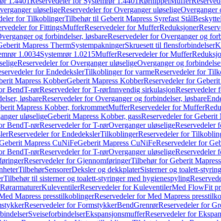
ør 1.4401
Reservedeler for Systemrør 1.4401
Rørnippel
Muffer
Reservede
verganger uløselige
Reservedeler for Overganger uløselige
Overganger o
eler for Tilkoblinger
Tilbehør til Geberit Mapress Syrefast Stål
Beskyttel
rvedeler for Fittings
Muffer
Reservedeler for Muffer
Reduksjoner
Reserv
verganger og forbindelser, løsbare
Reservedeler for Overganger og forb
 Geberit Mapress Therm
Systempakninger
Skruesett til flensforbindelser
K
emrør 1.0034
Systemrør 1.0215
Muffer
Reservedeler for Muffer
Reduksjo
selige
Reservedeler for Overganger uløselige
Overganger og forbindelser
servedeler for Endedeksler
Tilkoblinger for varme
Reservedeler for Tilk
berit Mapress Kobber
Geberit Mapress Kobber
Reservedeler for Geberi
for Bend
T-rør
Reservedeler for T-rør
Innvendig sirkulasjon
Reservedeler f
elser, løsbare
Reservedeler for Overganger og forbindelser, løsbare
Ende
eberit Mapress Kobber, forkrommet
Muffer
Reservedeler for Muffer
Redu
anger uløselige
Geberit Mapress Kobber, gass
Reservedeler for Geberit
for Bend
T-rør
Reservedeler for T-rør
Overganger uløselige
Reservedeler f
ler
Reservedeler for Endedeksler
Tilkoblinger
Reservedeler for Tilkoblin
Geberit Mapress CuNiFe
Geberit Mapress CuNiFe
Reservedeler for Ge
for Bend
T-rør
Reservedeler for T-rør
Overganger uløselige
Reservedeler f
øringer
Reservedeler for Gjennomføringer
Tilbehør for Geberit Mapre
nheter
Tilbehør
Sensorer
Deksler og dekkplater
Sisterner og toalett-styri
er
Tilbehør til sisterner og toalett-styringer med hygienespyling
Reservedel
Rørarmaturer
Kuleventiler
Reservedeler for Kuleventiler
Med FlowFit pr
Med Mapress presstilkoblinger
Reservedeler for Med Mapress presstilko
stykker
Reservedeler for Formstykker
Bend
Grenrør
Reservedeler for Gr
bindelser
Sveiseforbindelser
Ekspansjonsmuffer
Reservedeler for Ekspa