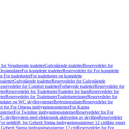
 for Vegghengte toaletter
Gulvstående toaletter
Reservedeler for
Designplater
For komplette toaletter
Reservedeler for For komplette
r For toalettseter
For toalettseter og komplette
oaletter
Gulvstående toaletter
Reservedeler for Gulvstående
eservedeler for Comfort toaletter
Forhøyede toaletter
Reservedeler for
eter
Reservedeler for Toalettseter
Toaletter for barn
Reservedeler for
eter
Reservedeler for Toalettseter
Toalettseteringer
Reservedeler for
splater og WC skyllesystemer
Betjeningsplater
Reservedeler for
er for For Omega innbyggingssisterner
For Kappa
isterner
For Twinline innbyggingssisterner
Reservedeler for For
C-skyllesystem med elektronisk aktivering av skylling
Reservedeler
For nettdrift, for Geberit Sigma innbyggingssisterner 12 cm
Ikke egnet
for Geberit Sigma innbyggingssisterne 12 cm
Reservedeler for For