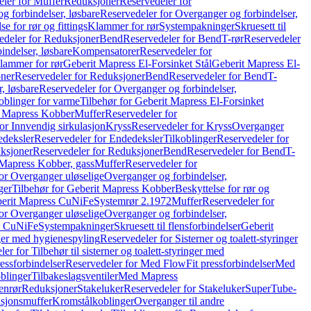
ler for Muffer
Reduksjoner
Reservedeler for
g forbindelser, løsbare
Reservedeler for Overganger og forbindelser,
se for rør og fittings
Klammer for rør
Systempakninger
Skruesett til
edeler for Reduksjoner
Bend
Reservedeler for Bend
T-rør
Reservedeler
indelser, løsbare
Kompensatorer
Reservedeler for
lammer for rør
Geberit Mapress El-Forsinket Stål
Geberit Mapress El-
ner
Reservedeler for Reduksjoner
Bend
Reservedeler for Bend
T-
, løsbare
Reservedeler for Overganger og forbindelser,
oblinger for varme
Tilbehør for Geberit Mapress El-Forsinket
t Mapress Kobber
Muffer
Reservedeler for
or Innvendig sirkulasjon
Kryss
Reservedeler for Kryss
Overganger
deksler
Reservedeler for Endedeksler
Tilkoblinger
Reservedeler for
ksjoner
Reservedeler for Reduksjoner
Bend
Reservedeler for Bend
T-
 Mapress Kobber, gass
Muffer
Reservedeler for
or Overganger uløselige
Overganger og forbindelser,
ger
Tilbehør for Geberit Mapress Kobber
Beskyttelse for rør og
berit Mapress CuNiFe
Systemrør 2.1972
Muffer
Reservedeler for
or Overganger uløselige
Overganger og forbindelser,
ss CuNiFe
Systempakninger
Skruesett til flensforbindelser
Geberit
nger med hygienespyling
Reservedeler for Sisterner og toalett-styringer
er for Tilbehør til sisterner og toalett-styringer med
essforbindelser
Reservedeler for Med FlowFit pressforbindelser
Med
blinger
Tilbakeslagsventiler
Med Mapress
enrør
Reduksjoner
Stakeluker
Reservedeler for Stakeluker
SuperTube-
nsjonsmuffer
Kromstålkoblinger
Overganger til andre