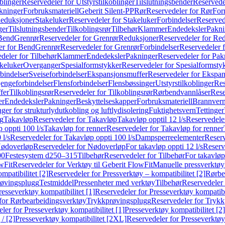
blinger
Reservedeler for Utstyrstilkoblinger
Tilslutningsbender
Reservedel
kninger
Forbruksmateriell
Geberit Silent-PP
Rør
Reservedeler for Rør
For
Reduksjoner
Stakeluker
Reservedeler for Stakeluker
Forbindelser
Reserved
ger
Tilslutningsbender
Tilkoblingsrør
Tilbehør
Klammer
Endedeksler
Pakni
 Bend
Grenrør
Reservedeler for Grenrør
Reduksjoner
Reservedeler for Re
er for Bend
Grenrør
Reservedeler for Grenrør
Forbindelser
Reservedeler f
deler for Tilbehør
Klammer
Endedeksler
Pakninger
Reservedeler for Pak
akeluker
Overganger
Spesialformstykker
Reservedeler for Spesialformsty
bindelser
Sveiseforbindelser
Ekspansjonsmuffer
Reservedeler for Ekspa
jengeforbindelser
Flensforbindelser
Flensbøssinger
Utstyrstilkoblinger
Res
fer
Tilkoblingsrør
Reservedeler for Tilkoblingsrør
Rørbendvannlåser
Rese
er
Endedeksler
Pakninger
Beskyttelseskapper
Forbruksmateriell
Brannvern,
nger for strukturlydutkobling og luftlydisolering
Fuktighetsvern
Tettinger
ng
Takavløp
Reservedeler for Takavløp
Takavløp opptil 12 l/s
Reservedeler
 oppti 100 l/s
Takavløp for renner
Reservedeler for Takavløp for renner
 l/s
Reservedeler for Takavløp oppti 100 l/s
Dampsperreelementer
Reserv
ødoverløp
Reservedeler for Nødoverløp
For takavløp oppti 12 l/s
Reserve
00
Festesystem d250–315
Tilbehør
Reservedeler for Tilbehør
For takavløp
wFit
Reservedeler for Verktøy til Geberit FlowFit
Manuelle pressverktøy
mpatibilitet [2]
Reservedeler for Pressverktøy – kompatibilitet [2]
Rørbe
røvingsplugg
Testmiddel
Pressenheter med verktøy
Tilbehør
Reservedeler 
resseverktøy kompatibilitet [1]
Reservedeler for Presseverktøy kompatibil
for Rørbearbeidingsverktøy
Trykkprøvingsplugg
Reservedeler for Tryk
ler for Presseverktøy kompatibilitet [1]
Presseverktøy kompatibilitet [2]
/ [2]
Presseverktøy kompatibilitet [2XL]
Reservedeler for Presseverktøy