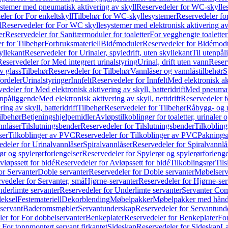
temer med pneumatisk aktivering av skyll
Reservedeler for WC-skylles
ler for For enkeltskyll
Tilbehør for WC-skyllesystemer
Reservedeler fo
l
Reservedeler for For WC skyllesystemer med elektronisk aktivering av
er
Reservedeler for Sanitærmoduler for toaletter
For vegghengte toaletter
r for Tilbehør
Forbruksmateriell
Bidémoduler
Reservedeler for Bidémod
kyllekant
Reservedeler for Urinaler, spyledrift, uten skyllekant
Til utenpål
Reservedeler for Med integrert urinalstyring
Urinal, drift uten vann
Reserv
v glass
Tilbehør
Reservedeler for Tilbehør
Vannlåser og vannlåstilbehør
S
ordeler
Urinalstyringer
Innfelt
Reservedeler for Innfelt
Med elektronisk akt
edeler for Med elektronisk aktivering av skyll, batteridrift
Med pneumati
enpåliggende
Med elektronisk aktivering av skyll, nettdrift
Reservedeler fo
ng av skyll, batteridrift
Tilbehør
Reservedeler for Tilbehør
Råbygg- og u
ilbehør
Betjeningshjelpemidler
Avløpstilkoblinger for toaletter, urinaler 
nnlåser
Tilslutningsbender
Reservedeler for Tilslutningsbender
Tilkobling
ser
Tilkoblinger av PVC
Reservedeler for Tilkoblinger av PVC
Paknings
edeler for Urinalvannlåser
Spiralvannlåser
Reservedeler for Spiralvannlå
ør og spylerørforlengelser
Reservedeler for Spylerør og spylerørforlenge
vløpssett for bidé
Reservedeler for Avløpssett for bidé
Tilkoblingsrør
Til
or Servanter
Doble servanter
Reservedeler for Doble servanter
Møbelserv
vedeler for Servanter, små
Hjørne-servanter
Reservedeler for Hjørne-ser
derlimte servanter
Reservedeler for Underlimte servanter
Servanter Com
eksel
Festemateriell
Dekorblending
Møbelpakker
Møbelpakker med hån
servant
Baderomsmøbler
Servantunderskap
Reservedeler for Servantund
er for For dobbelservanter
Benkeplater
Reservedeler for Benkeplater
For
 For toppmontert servant firkantet
Sideskap
Reservedeler for Sideskap
La