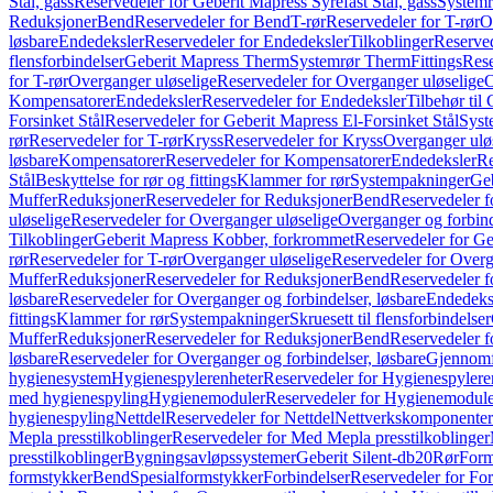
Stål, gass
Reservedeler for Geberit Mapress Syrefast Stål, gass
Systemr
Reduksjoner
Bend
Reservedeler for Bend
T-rør
Reservedeler for T-rør
O
løsbare
Endedeksler
Reservedeler for Endedeksler
Tilkoblinger
Reserved
flensforbindelser
Geberit Mapress Therm
Systemrør Therm
Fittings
Rese
for T-rør
Overganger uløselige
Reservedeler for Overganger uløselige
O
Kompensatorer
Endedeksler
Reservedeler for Endedeksler
Tilbehør til
Forsinket Stål
Reservedeler for Geberit Mapress El-Forsinket Stål
Syst
rør
Reservedeler for T-rør
Kryss
Reservedeler for Kryss
Overganger ulø
løsbare
Kompensatorer
Reservedeler for Kompensatorer
Endedeksler
Re
Stål
Beskyttelse for rør og fittings
Klammer for rør
Systempakninger
Ge
Muffer
Reduksjoner
Reservedeler for Reduksjoner
Bend
Reservedeler 
uløselige
Reservedeler for Overganger uløselige
Overganger og forbind
Tilkoblinger
Geberit Mapress Kobber, forkrommet
Reservedeler for G
rør
Reservedeler for T-rør
Overganger uløselige
Reservedeler for Overg
Muffer
Reduksjoner
Reservedeler for Reduksjoner
Bend
Reservedeler 
løsbare
Reservedeler for Overganger og forbindelser, løsbare
Endedeks
fittings
Klammer for rør
Systempakninger
Skruesett til flensforbindelser
Muffer
Reduksjoner
Reservedeler for Reduksjoner
Bend
Reservedeler 
løsbare
Reservedeler for Overganger og forbindelser, løsbare
Gjennomf
hygienesystem
Hygienespylerenheter
Reservedeler for Hygienespylere
med hygienespyling
Hygienemoduler
Reservedeler for Hygienemodul
hygienespyling
Nettdel
Reservedeler for Nettdel
Nettverkskomponenter
Mepla presstilkoblinger
Reservedeler for Med Mepla presstilkoblinger
presstilkoblinger
Bygningsavløpssystemer
Geberit Silent-db20
Rør
Form
formstykker
Bend
Spesialformstykker
Forbindelser
Reservedeler for For