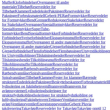
Muffer
Kloforbindelser
Overganger til andre
materialer
Tilbehør
Reservedeler for
Tilbehør
Klammer
Endedeksler
Pakninger
Reservedeler for
Pakninger
Forbruksmateriell
Geberit PE
Rør
Formstykker
Reservedeler
for Formstykker
Bend
Grenrør
Reduksjoner
Stakeluker
Reservedeler
for Stakeluker
Overganger
Spesialformstykker
Reservedeler for
Spesialformstykker
SuperTube-
formstykker
Bend
Spesialformstykker
Forbindelser
Reservedeler for
Forbindelser
Sveiseforbindelser
Ekspansjonsmuffer
Reservedeler for
Ekspansjonsmuffer
Overganger til andre materialer
Reservedeler for
Overganger til andre materialer
Gjengeforbindelser
Reservedeler for
Gjengeforbindelser
Flensforbindelser
Flensbøssinger
Utstyrstilkoblinge
for Utstyrstilkoblinger
Tilslutningsbender
Reservedeler for
Tilslutningsbender
Tilkobliingsmuffer
Reservedeler for
Tilkobliingsmuffer
Tilkoblingsrør
Reservedeler for
Tilkoblingsrør
Rørbendvannlåser
Reservedeler for
Rørbendvannlåser
Spiralvannlåser
Reservedeler for
Spiralvannlåser
Tilbehør
Klammer
Fester for klammer
Bærende
strukturer
Endedeksler
Pakninger
Beskyttelseskapper
Forbruksmateriell
lydisolering og fuktighetsvern
Brannvern
Brannvern for
avløpssystemer
Lydisolering
Isoleringer for
strukturlydutkobling
Isoleringer for strukturlydutkobling og
luftlydisolering
Fuktighetsvern
Tettinger
Ventilatorventiler for
avløp
Ventilatorventiler
Energistoppeventiler
Geberit Pluvia
takdrenering
Takavløp
Reservedeler for Takavløp
Takavløp opptil 12