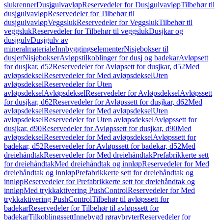
slukrenner
Dusjgulvavløp
Reservedeler for Dusjgulvavløp
Tilbehør til
dusjgulvavløp
Reservedeler for Tilbehør til
dusjgulvavløp
Veggsluk
Reservedeler for Veggsluk
Tilbehør til
veggsluk
Reservedeler for Tilbehør til veggsluk
Dusjkar og
dusjgulv
Dusjgulv av
mineralmateriale
Innbyggingselementer
Nisjebokser til
dusjer
Nisjebokser
Avløpstilkoblinger for dusj og badekar
Avløpsett
for dusjkar, d52
Reservedeler for Avløpsett for dusjkar, d52
Med
avløpsdeksel
Reservedeler for Med avløpsdeksel
Uten
avløpsdeksel
Reservedeler for Uten
avløpsdeksel
Avløpsdeksel
Reservedeler for Avløpsdeksel
Avløpssett
for dusjkar, d62
Reservedeler for Avløpssett for dusjkar, d62
Med
avløpsdeksel
Reservedeler for Med avløpsdeksel
Uten
avløpsdeksel
Reservedeler for Uten avløpsdeksel
Avløpssett for
dusjkar, d90
Reservedeler for Avløpssett for dusjkar, d90
Med
avløpsdeksel
Reservedeler for Med avløpsdeksel
Avløpssett for
badekar, d52
Reservedeler for Avløpssett for badekar, d52
Med
dreiehåndtak
Reservedeler for Med dreiehåndtak
Prefabrikkerte sett
for dreiehåndtak
Med dreiehåndtak og innløp
Reservedeler for Med
dreiehåndtak og innløp
Prefabrikkerte sett for dreiehåndtak og
innløp
Reservedeler for Prefabrikkerte sett for dreiehåndtak og
innløp
Med trykkaktivering PushControl
Reservedeler for Med
trykkaktivering PushControl
Tilbehør til avløpssett for
badekar
Reservedeler for Tilbehør til avløpssett for
badekar
Tilkoblingssett
Innebygd røravbryter
Reservedeler for