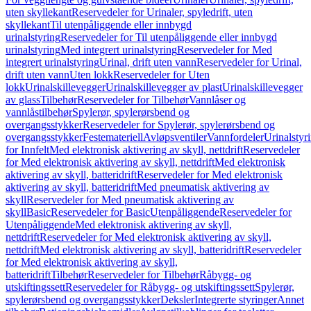
uten skyllekant
Reservedeler for Urinaler, spyledrift, uten
skyllekant
Til utenpåliggende eller innbygd
urinalstyring
Reservedeler for Til utenpåliggende eller innbygd
urinalstyring
Med integrert urinalstyring
Reservedeler for Med
integrert urinalstyring
Urinal, drift uten vann
Reservedeler for Urinal,
drift uten vann
Uten lokk
Reservedeler for Uten
lokk
Urinalskillevegger
Urinalskillevegger av plast
Urinalskillevegger
av glass
Tilbehør
Reservedeler for Tilbehør
Vannlåser og
vannlåstilbehør
Spylerør, spylerørsbend og
overgangsstykker
Reservedeler for Spylerør, spylerørsbend og
overgangsstykker
Festemateriell
Avløpsventiler
Vannfordeler
Urinalstyr
for Innfelt
Med elektronisk aktivering av skyll, nettdrift
Reservedeler
for Med elektronisk aktivering av skyll, nettdrift
Med elektronisk
aktivering av skyll, batteridrift
Reservedeler for Med elektronisk
aktivering av skyll, batteridrift
Med pneumatisk aktivering av
skyll
Reservedeler for Med pneumatisk aktivering av
skyll
Basic
Reservedeler for Basic
Utenpåliggende
Reservedeler for
Utenpåliggende
Med elektronisk aktivering av skyll,
nettdrift
Reservedeler for Med elektronisk aktivering av skyll,
nettdrift
Med elektronisk aktivering av skyll, batteridrift
Reservedeler
for Med elektronisk aktivering av skyll,
batteridrift
Tilbehør
Reservedeler for Tilbehør
Råbygg- og
utskiftingssett
Reservedeler for Råbygg- og utskiftingssett
Spylerør,
spylerørsbend og overgangsstykker
Deksler
Integrerte styringer
Annet