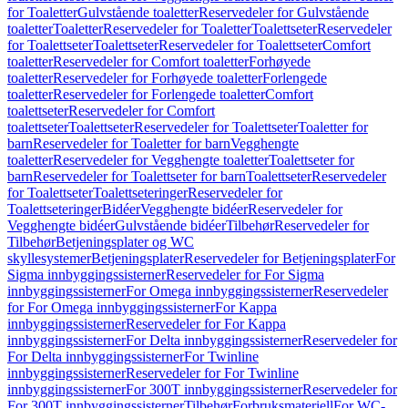
for Toaletter
Gulvstående toaletter
Reservedeler for Gulvstående
toaletter
Toaletter
Reservedeler for Toaletter
Toalettseter
Reservedeler
for Toalettseter
Toalettseter
Reservedeler for Toalettseter
Comfort
toaletter
Reservedeler for Comfort toaletter
Forhøyede
toaletter
Reservedeler for Forhøyede toaletter
Forlengede
toaletter
Reservedeler for Forlengede toaletter
Comfort
toalettseter
Reservedeler for Comfort
toalettseter
Toalettseter
Reservedeler for Toalettseter
Toaletter for
barn
Reservedeler for Toaletter for barn
Vegghengte
toaletter
Reservedeler for Vegghengte toaletter
Toalettseter for
barn
Reservedeler for Toalettseter for barn
Toalettseter
Reservedeler
for Toalettseter
Toalettseteringer
Reservedeler for
Toalettseteringer
Bidéer
Vegghengte bidéer
Reservedeler for
Vegghengte bidéer
Gulvstående bidéer
Tilbehør
Reservedeler for
Tilbehør
Betjeningsplater og WC
skyllesystemer
Betjeningsplater
Reservedeler for Betjeningsplater
For
Sigma innbyggingssisterner
Reservedeler for For Sigma
innbyggingssisterner
For Omega innbyggingssisterner
Reservedeler
for For Omega innbyggingssisterner
For Kappa
innbyggingssisterner
Reservedeler for For Kappa
innbyggingssisterner
For Delta innbyggingssisterner
Reservedeler for
For Delta innbyggingssisterner
For Twinline
innbyggingssisterner
Reservedeler for For Twinline
innbyggingssisterner
For 300T innbyggingssisterner
Reservedeler for
For 300T innbyggingssisterner
Tilbehør
Forbruksmateriell
For WC-