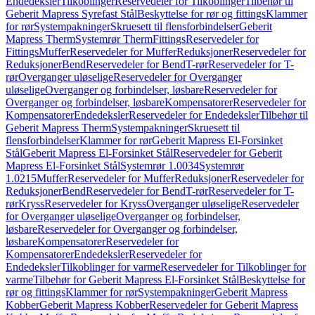
Endedeksler
Tilkoblinger
Reservedeler for Tilkoblinger
Tilbehør til
Geberit Mapress Syrefast Stål
Beskyttelse for rør og fittings
Klammer
for rør
Systempakninger
Skruesett til flensforbindelser
Geberit
Mapress Therm
Systemrør Therm
Fittings
Reservedeler for
Fittings
Muffer
Reservedeler for Muffer
Reduksjoner
Reservedeler for
Reduksjoner
Bend
Reservedeler for Bend
T-rør
Reservedeler for T-
rør
Overganger uløselige
Reservedeler for Overganger
uløselige
Overganger og forbindelser, løsbare
Reservedeler for
Overganger og forbindelser, løsbare
Kompensatorer
Reservedeler for
Kompensatorer
Endedeksler
Reservedeler for Endedeksler
Tilbehør til
Geberit Mapress Therm
Systempakninger
Skruesett til
flensforbindelser
Klammer for rør
Geberit Mapress El-Forsinket
Stål
Geberit Mapress El-Forsinket Stål
Reservedeler for Geberit
Mapress El-Forsinket Stål
Systemrør 1.0034
Systemrør
1.0215
Muffer
Reservedeler for Muffer
Reduksjoner
Reservedeler for
Reduksjoner
Bend
Reservedeler for Bend
T-rør
Reservedeler for T-
rør
Kryss
Reservedeler for Kryss
Overganger uløselige
Reservedeler
for Overganger uløselige
Overganger og forbindelser,
løsbare
Reservedeler for Overganger og forbindelser,
løsbare
Kompensatorer
Reservedeler for
Kompensatorer
Endedeksler
Reservedeler for
Endedeksler
Tilkoblinger for varme
Reservedeler for Tilkoblinger for
varme
Tilbehør for Geberit Mapress El-Forsinket Stål
Beskyttelse for
rør og fittings
Klammer for rør
Systempakninger
Geberit Mapress
Kobber
Geberit Mapress Kobber
Reservedeler for Geberit Mapress