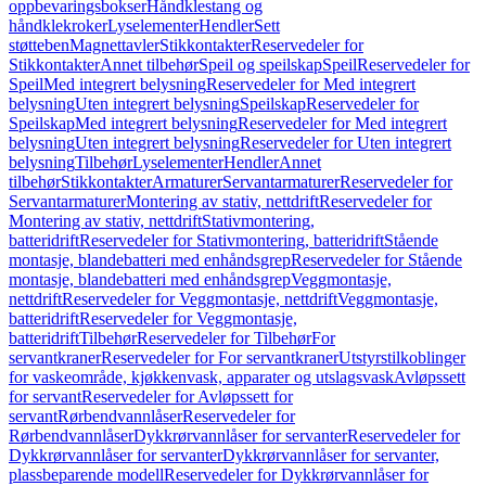
oppbevaringsbokser
Håndklestang og
håndklekroker
Lyselementer
Hendler
Sett
støtteben
Magnettavler
Stikkontakter
Reservedeler for
Stikkontakter
Annet tilbehør
Speil og speilskap
Speil
Reservedeler for
Speil
Med integrert belysning
Reservedeler for Med integrert
belysning
Uten integrert belysning
Speilskap
Reservedeler for
Speilskap
Med integrert belysning
Reservedeler for Med integrert
belysning
Uten integrert belysning
Reservedeler for Uten integrert
belysning
Tilbehør
Lyselementer
Hendler
Annet
tilbehør
Stikkontakter
Armaturer
Servantarmaturer
Reservedeler for
Servantarmaturer
Montering av stativ, nettdrift
Reservedeler for
Montering av stativ, nettdrift
Stativmontering,
batteridrift
Reservedeler for Stativmontering, batteridrift
Stående
montasje, blandebatteri med enhåndsgrep
Reservedeler for Stående
montasje, blandebatteri med enhåndsgrep
Veggmontasje,
nettdrift
Reservedeler for Veggmontasje, nettdrift
Veggmontasje,
batteridrift
Reservedeler for Veggmontasje,
batteridrift
Tilbehør
Reservedeler for Tilbehør
For
servantkraner
Reservedeler for For servantkraner
Utstyrstilkoblinger
for vaskeområde, kjøkkenvask, apparater og utslagsvask
Avløpssett
for servant
Reservedeler for Avløpssett for
servant
Rørbendvannlåser
Reservedeler for
Rørbendvannlåser
Dykkrørvannlåser for servanter
Reservedeler for
Dykkrørvannlåser for servanter
Dykkrørvannlåser for servanter,
plassbeparende modell
Reservedeler for Dykkrørvannlåser for