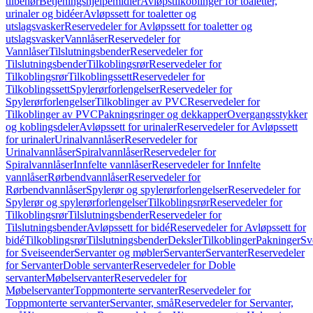
tilbehør
Betjeningshjelpemidler
Avløpstilkoblinger for toaletter,
urinaler og bidéer
Avløpssett for toaletter og
utslagsvasker
Reservedeler for Avløpssett for toaletter og
utslagsvasker
Vannlåser
Reservedeler for
Vannlåser
Tilslutningsbender
Reservedeler for
Tilslutningsbender
Tilkoblingsrør
Reservedeler for
Tilkoblingsrør
Tilkoblingssett
Reservedeler for
Tilkoblingssett
Spylerørforlengelser
Reservedeler for
Spylerørforlengelser
Tilkoblinger av PVC
Reservedeler for
Tilkoblinger av PVC
Pakningsringer og dekkapper
Overgangsstykker
og koblingsdeler
Avløpssett for urinaler
Reservedeler for Avløpssett
for urinaler
Urinalvannlåser
Reservedeler for
Urinalvannlåser
Spiralvannlåser
Reservedeler for
Spiralvannlåser
Innfelte vannlåser
Reservedeler for Innfelte
vannlåser
Rørbendvannlåser
Reservedeler for
Rørbendvannlåser
Spylerør og spylerørforlengelser
Reservedeler for
Spylerør og spylerørforlengelser
Tilkoblingsrør
Reservedeler for
Tilkoblingsrør
Tilslutningsbender
Reservedeler for
Tilslutningsbender
Avløpssett for bidé
Reservedeler for Avløpssett for
bidé
Tilkoblingsrør
Tilslutningsbender
Deksler
Tilkoblinger
Pakninger
Sv
for Sveiseender
Servanter og møbler
Servanter
Servanter
Reservedeler
for Servanter
Doble servanter
Reservedeler for Doble
servanter
Møbelservanter
Reservedeler for
Møbelservanter
Toppmonterte servanter
Reservedeler for
Toppmonterte servanter
Servanter, små
Reservedeler for Servanter,