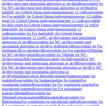
skyllesystem med elektronisk aktivering av skylling
Reservedeler for
For WC-skyllesystem med elektronisk aktivering av skylling
For
nettdrift, for Geberit Sigma innbyggingssisterner 12 cm
Reservedeler
for For nettdrift, for Geberit Sigma innbyggingssisterner 12 cm
Ikke
egnet for Geberit Omega innbyggingssisterner 12 cm
Reservedeler
for Ikke egnet for Geberit Omega innbyggingssisterner 12 cm
For
batteridrift, for Geberit Sigma innbyggingssisterne 12
cm
Reservedeler for For batteridrift, for Geberit Sigma
innbyggingssisterne 12 cm
WC-skyllesystemer med pneumatisk
aktivering av skyll
Reservedeler for WC-skyllesystemer med
pneumatisk aktivering av skyll
For dobbeltskyll
Reservedeler for For
dobbeltskyll
For enkeltskyll
Reservedeler for For enkeltskyll
Tilbehør
for WC-skyllesystemer
Reservedeler for Tilbehør for WC-
skyllesystemer
Råbyggsett
Reservedeler for Råbyggsett
For WC
skyllesystemer med elektronisk aktivering av skyll
Reservedeler for
For WC skyllesystemer med elektronisk aktivering av skyll
For WC
skyllesystemer med pneumatisk aktivering av
skyll
Forbindelser
Geberit Monolith moduler
Sanitærmoduler for
toaletter
Reservedeler for Sanitærmoduler for toaletter
For
vegghengte toaletter
Reservedeler for For vegghengte toaletter
For
gulvstående toaletter
Reservedeler for For gulvstående
toaletter
Tilbehør
Reservedeler for
Tilbehør
Forbruksmateriell
Bidémoduler
Reservedeler for
Bidémoduler
For vegghengte og gulvstående bidéer
Reservedeler for
For vegghengte og gulvstående bidéer
Urinaler
Urinaler, spyledrift,