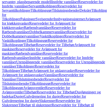
servanter, plassbeparende modell
Innfelte vannlåser
Reservedeler for
Innfelte vannlåser
Servanttilkoblinger
Reservedeler for
Servanttilkoblinger
Tilkoblingsrør
Tilslutningsbender
Deksler
Tilkobling
for
Tilkoblinger
Pakninger
Sveiseender
Innbyggingssisterner
Avløpssett
for kjøkkenvasker
Reservedeler for Avløpssett for
kjøkkenvasker
Rørbendvannlåser
Reservedeler for
Rørbendvannlåser
Dobbelkammervannlåser
Reservedeler for
Dobbelkammervannlåser
Vasktilkoplinger
Reservedeler for
Vasktilkoplinger
Tilkoblingsrør
Reservedeler for
Tilkoblingsrør
Tilbehør
Reservedeler for Tilbehør
Avløpssett for
maskiner
Reservedeler for Avløpssett for
maskiner
Rørbendvannlåser
Reservedeler for
Rørbendvannlåser
Innfelte vannlåser
Reservedeler for Innfelte
vannlåser
Utenpåliggende vannlåser
Reservedeler for Utenpåliggende
vannlåser
Tilkoblinger
Reservedeler for
Tilkoblinger
Tilbehør
Avløpssett for utslagsvasker
Reservedeler for
Avløpssett for utslagsvasker
Vannlåser
Reservedeler for
Vannlåser
Tilslutningsbender
Reservedeler for
Tilslutningsbender
Tilkoblingsrør
Reservedeler for
Tilkoblingsrør
Avløpsventiler
Reservedeler for
Avløpsventiler
Tilbehør
Reservedeler for Tilbehør
Dusjløsninger og
badekar
Dusjer
Gulvdrenering for dusjer
Reservedeler for
Gulvdrenering for dusjer
Slukrenner
Reservedeler for
Slukrenner
Tilbehør til slukrenner
Reservedeler for Tilbehør til