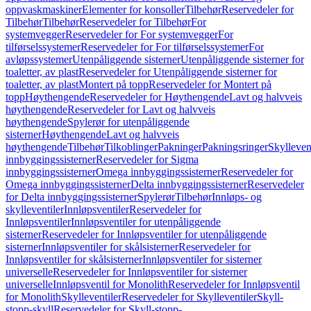
oppvaskmaskiner
Elementer for konsoller
Tilbehør
Reservedeler for
Tilbehør
Tilbehør
Reservedeler for Tilbehør
For
systemvegger
Reservedeler for For systemvegger
For
tilførselssystemer
Reservedeler for For tilførselssystemer
For
avløpssystemer
Utenpåliggende sisterner
Utenpåliggende sisterner for
toaletter, av plast
Reservedeler for Utenpåliggende sisterner for
toaletter, av plast
Montert på topp
Reservedeler for Montert på
topp
Høythengende
Reservedeler for Høythengende
Lavt og halvveis
høythengende
Reservedeler for Lavt og halvveis
høythengende
Spylerør for utenpåliggende
sisterner
Høythengende
Lavt og halvveis
høythengende
Tilbehør
Tilkoblinger
Pakninger
Pakningsringer
Skylleven
innbyggingssisterner
Reservedeler for Sigma
innbyggingssisterner
Omega innbyggingssisterner
Reservedeler for
Omega innbyggingssisterner
Delta innbyggingssisterner
Reservedeler
for Delta innbyggingssisterner
Spylerør
Tilbehør
Innløps- og
skylleventiler
Innløpsventiler
Reservedeler for
Innløpsventiler
Innløpsventiler for utenpåliggende
sisterner
Reservedeler for Innløpsventiler for utenpåliggende
sisterner
Innløpsventiler for skålsisterner
Reservedeler for
Innløpsventiler for skålsisterner
Innløpsventiler for sisterner
universelle
Reservedeler for Innløpsventiler for sisterner
universelle
Innløpsventil for Monolith
Reservedeler for Innløpsventil
for Monolith
Skylleventiler
Reservedeler for Skylleventiler
Skyll-
stopp-skyll
Reservedeler for Skyll-stopp-