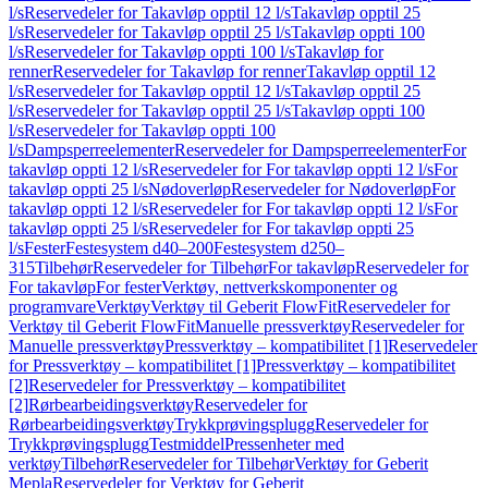
l/s
Reservedeler for Takavløp opptil 12 l/s
Takavløp opptil 25
l/s
Reservedeler for Takavløp opptil 25 l/s
Takavløp oppti 100
l/s
Reservedeler for Takavløp oppti 100 l/s
Takavløp for
renner
Reservedeler for Takavløp for renner
Takavløp opptil 12
l/s
Reservedeler for Takavløp opptil 12 l/s
Takavløp opptil 25
l/s
Reservedeler for Takavløp opptil 25 l/s
Takavløp oppti 100
l/s
Reservedeler for Takavløp oppti 100
l/s
Dampsperreelementer
Reservedeler for Dampsperreelementer
For
takavløp oppti 12 l/s
Reservedeler for For takavløp oppti 12 l/s
For
takavløp oppti 25 l/s
Nødoverløp
Reservedeler for Nødoverløp
For
takavløp oppti 12 l/s
Reservedeler for For takavløp oppti 12 l/s
For
takavløp oppti 25 l/s
Reservedeler for For takavløp oppti 25
l/s
Fester
Festesystem d40–200
Festesystem d250–
315
Tilbehør
Reservedeler for Tilbehør
For takavløp
Reservedeler for
For takavløp
For fester
Verktøy, nettverkskomponenter og
programvare
Verktøy
Verktøy til Geberit FlowFit
Reservedeler for
Verktøy til Geberit FlowFit
Manuelle pressverktøy
Reservedeler for
Manuelle pressverktøy
Pressverktøy – kompatibilitet [1]
Reservedeler
for Pressverktøy – kompatibilitet [1]
Pressverktøy – kompatibilitet
[2]
Reservedeler for Pressverktøy – kompatibilitet
[2]
Rørbearbeidingsverktøy
Reservedeler for
Rørbearbeidingsverktøy
Trykkprøvingsplugg
Reservedeler for
Trykkprøvingsplugg
Testmiddel
Pressenheter med
verktøy
Tilbehør
Reservedeler for Tilbehør
Verktøy for Geberit
Mepla
Reservedeler for Verktøy for Geberit