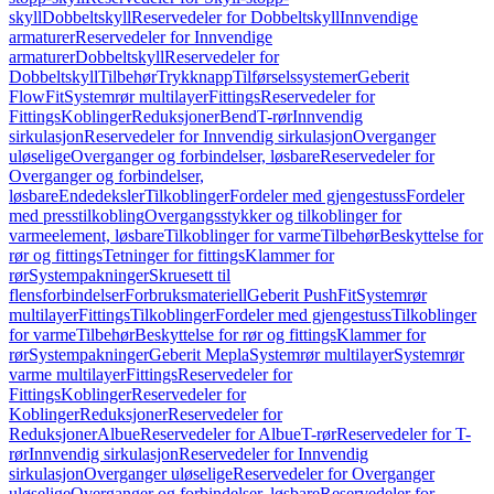
skyll
Dobbeltskyll
Reservedeler for Dobbeltskyll
Innvendige
armaturer
Reservedeler for Innvendige
armaturer
Dobbeltskyll
Reservedeler for
Dobbeltskyll
Tilbehør
Trykknapp
Tilførselssystemer
Geberit
FlowFit
Systemrør multilayer
Fittings
Reservedeler for
Fittings
Koblinger
Reduksjoner
Bend
T-rør
Innvendig
sirkulasjon
Reservedeler for Innvendig sirkulasjon
Overganger
uløselige
Overganger og forbindelser, løsbare
Reservedeler for
Overganger og forbindelser,
løsbare
Endedeksler
Tilkoblinger
Fordeler med gjengestuss
Fordeler
med presstilkobling
Overgangsstykker og tilkoblinger for
varmeelement, løsbare
Tilkoblinger for varme
Tilbehør
Beskyttelse for
rør og fittings
Tetninger for fittings
Klammer for
rør
Systempakninger
Skruesett til
flensforbindelser
Forbruksmateriell
Geberit PushFit
Systemrør
multilayer
Fittings
Tilkoblinger
Fordeler med gjengestuss
Tilkoblinger
for varme
Tilbehør
Beskyttelse for rør og fittings
Klammer for
rør
Systempakninger
Geberit Mepla
Systemrør multilayer
Systemrør
varme multilayer
Fittings
Reservedeler for
Fittings
Koblinger
Reservedeler for
Koblinger
Reduksjoner
Reservedeler for
Reduksjoner
Albue
Reservedeler for Albue
T-rør
Reservedeler for T-
rør
Innvendig sirkulasjon
Reservedeler for Innvendig
sirkulasjon
Overganger uløselige
Reservedeler for Overganger
uløselige
Overganger og forbindelser, løsbare
Reservedeler for