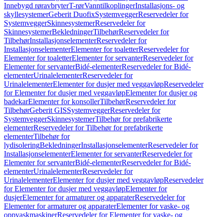
Innebygd røravbryter
T-rør
Vanntilkoplinger
Installasjons- og
skyllesystemer
Geberit Duofix
Systemvegger
Reservedeler for
Systemvegger
Skinnesystemer
Reservedeler for
Skinnesystemer
Bekledninger
Tilbehør
Reservedeler for
Tilbehør
Installasjonselementer
Reservedeler for
Installasjonselementer
Elementer for toaletter
Reservedeler for
Elementer for toaletter
Elementer for servanter
Reservedeler for
Elementer for servanter
Bidé-elementer
Reservedeler for Bidé-
elementer
Urinalelementer
Reservedeler for
Urinalelementer
Elementer for dusjer med veggavløp
Reservedeler
for Elementer for dusjer med veggavløp
Elementer for dusjer og
badekar
Elementer for konsoller
Tilbehør
Reservedeler for
Tilbehør
Geberit GIS
Systemvegger
Reservedeler for
Systemvegger
Skinnesystemer
Tilbehør for prefabrikerte
elementer
Reservedeler for Tilbehør for prefabrikerte
elementer
Tilbehør for
lydisolering
Bekledninger
Installasjonselementer
Reservedeler for
Installasjonselementer
Elementer for servanter
Reservedeler for
Elementer for servanter
Bidé-elementer
Reservedeler for Bidé-
elementer
Urinalelementer
Reservedeler for
Urinalelementer
Elementer for dusjer med veggavløp
Reservedeler
for Elementer for dusjer med veggavløp
Elementer for
dusjer
Elementer for armaturer og apparater
Reservedeler for
Elementer for armaturer og apparater
Elementer for vaske- og
oppvaskmaskiner
Reservedeler for Elementer for vaske- og