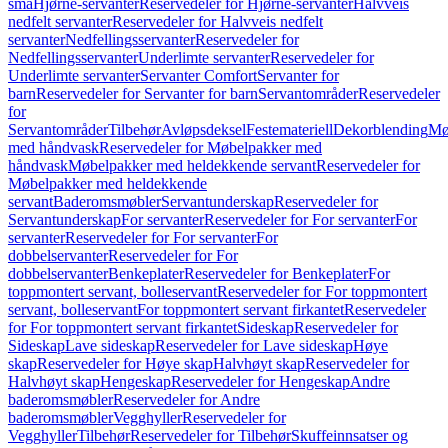
små
Hjørne-servanter
Reservedeler for Hjørne-servanter
Halvveis
nedfelt servanter
Reservedeler for Halvveis nedfelt
servanter
Nedfellingsservanter
Reservedeler for
Nedfellingsservanter
Underlimte servanter
Reservedeler for
Underlimte servanter
Servanter Comfort
Servanter for
barn
Reservedeler for Servanter for barn
Servantområder
Reservedeler
for
Servantområder
Tilbehør
Avløpsdeksel
Festemateriell
Dekorblending
Mø
med håndvask
Reservedeler for Møbelpakker med
håndvask
Møbelpakker med heldekkende servant
Reservedeler for
Møbelpakker med heldekkende
servant
Baderomsmøbler
Servantunderskap
Reservedeler for
Servantunderskap
For servanter
Reservedeler for For servanter
For
servanter
Reservedeler for For servanter
For
dobbelservanter
Reservedeler for For
dobbelservanter
Benkeplater
Reservedeler for Benkeplater
For
toppmontert servant, bolleservant
Reservedeler for For toppmontert
servant, bolleservant
For toppmontert servant firkantet
Reservedeler
for For toppmontert servant firkantet
Sideskap
Reservedeler for
Sideskap
Lave sideskap
Reservedeler for Lave sideskap
Høye
skap
Reservedeler for Høye skap
Halvhøyt skap
Reservedeler for
Halvhøyt skap
Hengeskap
Reservedeler for Hengeskap
Andre
baderomsmøbler
Reservedeler for Andre
baderomsmøbler
Vegghyller
Reservedeler for
Vegghyller
Tilbehør
Reservedeler for Tilbehør
Skuffeinnsatser og