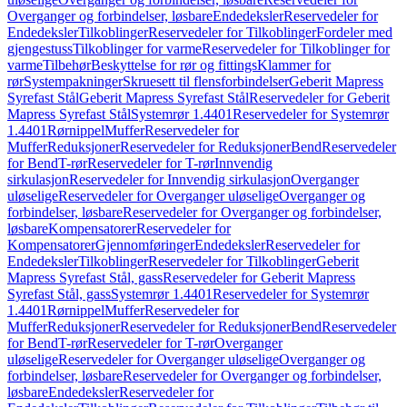
Overganger og forbindelser, løsbare
Endedeksler
Reservedeler for
Endedeksler
Tilkoblinger
Reservedeler for Tilkoblinger
Fordeler med
gjengestuss
Tilkoblinger for varme
Reservedeler for Tilkoblinger for
varme
Tilbehør
Beskyttelse for rør og fittings
Klammer for
rør
Systempakninger
Skruesett til flensforbindelser
Geberit Mapress
Syrefast Stål
Geberit Mapress Syrefast Stål
Reservedeler for Geberit
Mapress Syrefast Stål
Systemrør 1.4401
Reservedeler for Systemrør
1.4401
Rørnippel
Muffer
Reservedeler for
Muffer
Reduksjoner
Reservedeler for Reduksjoner
Bend
Reservedeler
for Bend
T-rør
Reservedeler for T-rør
Innvendig
sirkulasjon
Reservedeler for Innvendig sirkulasjon
Overganger
uløselige
Reservedeler for Overganger uløselige
Overganger og
forbindelser, løsbare
Reservedeler for Overganger og forbindelser,
løsbare
Kompensatorer
Reservedeler for
Kompensatorer
Gjennomføringer
Endedeksler
Reservedeler for
Endedeksler
Tilkoblinger
Reservedeler for Tilkoblinger
Geberit
Mapress Syrefast Stål, gass
Reservedeler for Geberit Mapress
Syrefast Stål, gass
Systemrør 1.4401
Reservedeler for Systemrør
1.4401
Rørnippel
Muffer
Reservedeler for
Muffer
Reduksjoner
Reservedeler for Reduksjoner
Bend
Reservedeler
for Bend
T-rør
Reservedeler for T-rør
Overganger
uløselige
Reservedeler for Overganger uløselige
Overganger og
forbindelser, løsbare
Reservedeler for Overganger og forbindelser,
løsbare
Endedeksler
Reservedeler for