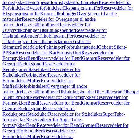
formstykker
Bend
Spesialformstykker
Forbindelser
Reservedeler for
Forbindelser
Sveiseforbindelser
Ekspansjonsmuffer
Reservedeler for
Ekspansjonsmuffer
Kromstålkoblinger
Overganger til andre
materialer
Reservedeler for Overganger til andre
materialer
Utstyrstilkoblinger
Reservedeler for
Utstyrstilkoblinger
Tilslutningsbender
Reservedeler for
Tilslutningsbender
Tilkoblingsmuffer
Reservedeler for
Tilkoblingsmuffer
Tilbehør
Klammer
Fester for
klammer
Endedeksler
Pakninger
Forbruksmateriell
Geberit Silent-
PP
Rør
Reservedeler for Rør
Formstykker
Reservedeler for
Formstykker
Bend
Reservedeler for Bend
Grenrør
Reservedeler for
Grenrør
Reduksjoner
Reservedeler for
Reduksjoner
Stakeluker
Reservedeler for
Stakeluker
Forbindelser
Reservedeler for
Forbindelser
Muffer
Reservedeler for
Muffer
Kloforbindelser
Overganger til andre
materialer
Utstyrstilkoblinger
Tilslutningsbender
Tilkoblingsrør
Tilbehør
Silent-Pro
Rør
Reservedeler for Rør
Formstykker
Reservedeler for
Formstykker
Bend
Reservedeler for Bend
Grenrør
Reservedeler for
Grenrør
Reduksjoner
Reservedeler for
Reduksjoner
Stakeluker
Reservedeler for Stakeluker
SuperTube-
formstykker
Reservedeler for SuperTube-
formstykker
Bend
Reservedeler for Bend
Grenrør
Reservedeler for
Grenrør
Forbindelser
Reservedeler for
Forbindelser
Muffer
Reservedeler for