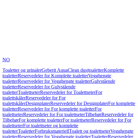
NO
Toaletter og urinaler
Geberit AquaClean dusjtoaletter
Komplette
toaletter
Reservedeler for Komplette toaletter
Vegghengte
toaletter
Reservedeler for Vegghengte toaletter
Gulvstående
toaletter
Reservedeler for Gulvstående
toaletter
Toalettseter
Reservedeler for Toalettseter
For
toalettskåler
Reservedeler for For
toalettskåler
Designplater
Reservedeler for Designplater
For komplette
toaletter
Reservedeler for For komplette toaletter
For
toalettseter
Reservedeler for For toalettseter
Tilbehør
Reservedeler for
Tilbehør
For komplette toaletter
For toalettseter
Reservedeler for For
toalettseter
For toalettseter og komplette
toaletter
Toaletter
Forbruksmateriell
Toalett og toalettseter
Vegghengte
toaletter
Reservedeler for Vegghengte toaletter
Toaletter
Reservedeler