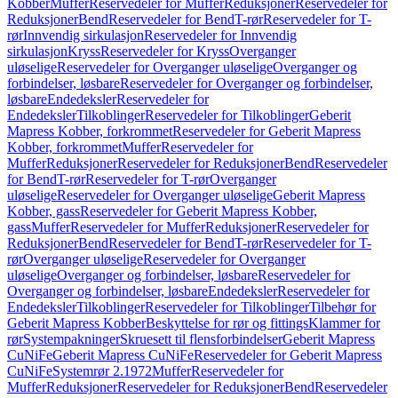
Kobber
Muffer
Reservedeler for Muffer
Reduksjoner
Reservedeler for
Reduksjoner
Bend
Reservedeler for Bend
T-rør
Reservedeler for T-
rør
Innvendig sirkulasjon
Reservedeler for Innvendig
sirkulasjon
Kryss
Reservedeler for Kryss
Overganger
uløselige
Reservedeler for Overganger uløselige
Overganger og
forbindelser, løsbare
Reservedeler for Overganger og forbindelser,
løsbare
Endedeksler
Reservedeler for
Endedeksler
Tilkoblinger
Reservedeler for Tilkoblinger
Geberit
Mapress Kobber, forkrommet
Reservedeler for Geberit Mapress
Kobber, forkrommet
Muffer
Reservedeler for
Muffer
Reduksjoner
Reservedeler for Reduksjoner
Bend
Reservedeler
for Bend
T-rør
Reservedeler for T-rør
Overganger
uløselige
Reservedeler for Overganger uløselige
Geberit Mapress
Kobber, gass
Reservedeler for Geberit Mapress Kobber,
gass
Muffer
Reservedeler for Muffer
Reduksjoner
Reservedeler for
Reduksjoner
Bend
Reservedeler for Bend
T-rør
Reservedeler for T-
rør
Overganger uløselige
Reservedeler for Overganger
uløselige
Overganger og forbindelser, løsbare
Reservedeler for
Overganger og forbindelser, løsbare
Endedeksler
Reservedeler for
Endedeksler
Tilkoblinger
Reservedeler for Tilkoblinger
Tilbehør for
Geberit Mapress Kobber
Beskyttelse for rør og fittings
Klammer for
rør
Systempakninger
Skruesett til flensforbindelser
Geberit Mapress
CuNiFe
Geberit Mapress CuNiFe
Reservedeler for Geberit Mapress
CuNiFe
Systemrør 2.1972
Muffer
Reservedeler for
Muffer
Reduksjoner
Reservedeler for Reduksjoner
Bend
Reservedeler