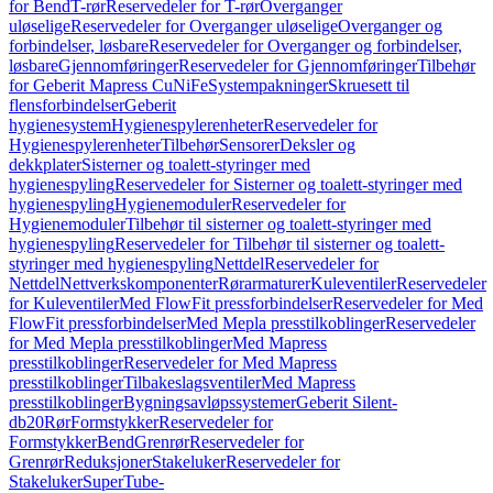
for Bend
T-rør
Reservedeler for T-rør
Overganger
uløselige
Reservedeler for Overganger uløselige
Overganger og
forbindelser, løsbare
Reservedeler for Overganger og forbindelser,
løsbare
Gjennomføringer
Reservedeler for Gjennomføringer
Tilbehør
for Geberit Mapress CuNiFe
Systempakninger
Skruesett til
flensforbindelser
Geberit
hygienesystem
Hygienespylerenheter
Reservedeler for
Hygienespylerenheter
Tilbehør
Sensorer
Deksler og
dekkplater
Sisterner og toalett-styringer med
hygienespyling
Reservedeler for Sisterner og toalett-styringer med
hygienespyling
Hygienemoduler
Reservedeler for
Hygienemoduler
Tilbehør til sisterner og toalett-styringer med
hygienespyling
Reservedeler for Tilbehør til sisterner og toalett-
styringer med hygienespyling
Nettdel
Reservedeler for
Nettdel
Nettverkskomponenter
Rørarmaturer
Kuleventiler
Reservedeler
for Kuleventiler
Med FlowFit pressforbindelser
Reservedeler for Med
FlowFit pressforbindelser
Med Mepla presstilkoblinger
Reservedeler
for Med Mepla presstilkoblinger
Med Mapress
presstilkoblinger
Reservedeler for Med Mapress
presstilkoblinger
Tilbakeslagsventiler
Med Mapress
presstilkoblinger
Bygningsavløpssystemer
Geberit Silent-
db20
Rør
Formstykker
Reservedeler for
Formstykker
Bend
Grenrør
Reservedeler for
Grenrør
Reduksjoner
Stakeluker
Reservedeler for
Stakeluker
SuperTube-