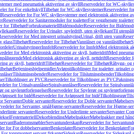
temer med pneumatisk aktivering av skyll
Reservedeler for WC-skylles
ler for For enkeltskyll
Tilbehør for WC-skyllesystemer
Reservedeler fo
l
Reservedeler for For WC skyllesystemer med elektronisk aktivering av
er
Reservedeler for Sanitærmoduler for toaletter
For vegghengte toaletter
r for Tilbehør
Forbruksmateriell
Bidémoduler
Reservedeler for Bidémod
kyllekant
Reservedeler for Urinaler, spyledrift, uten skyllekant
Til utenpål
Reservedeler for Med integrert urinalstyring
Urinal, drift uten vann
Reserv
v glass
Tilbehør
Reservedeler for Tilbehør
Vannlåser og vannlåstilbehør
S
ordeler
Urinalstyringer
Innfelt
Reservedeler for Innfelt
Med elektronisk akt
edeler for Med elektronisk aktivering av skyll, batteridrift
Med pneumati
enpåliggende
Med elektronisk aktivering av skyll, nettdrift
Reservedeler fo
ng av skyll, batteridrift
Tilbehør
Reservedeler for Tilbehør
Råbygg- og u
ilbehør
Betjeningshjelpemidler
Avløpstilkoblinger for toaletter, urinaler 
nnlåser
Tilslutningsbender
Reservedeler for Tilslutningsbender
Tilkobling
ser
Tilkoblinger av PVC
Reservedeler for Tilkoblinger av PVC
Paknings
edeler for Urinalvannlåser
Spiralvannlåser
Reservedeler for Spiralvannlå
ør og spylerørforlengelser
Reservedeler for Spylerør og spylerørforlenge
vløpssett for bidé
Reservedeler for Avløpssett for bidé
Tilkoblingsrør
Til
or Servanter
Doble servanter
Reservedeler for Doble servanter
Møbelserv
vedeler for Servanter, små
Hjørne-servanter
Reservedeler for Hjørne-ser
derlimte servanter
Reservedeler for Underlimte servanter
Servanter Com
eksel
Festemateriell
Dekorblending
Møbelpakker
Møbelpakker med hån
servant
Baderomsmøbler
Servantunderskap
Reservedeler for Servantund
er for For dobbelservanter
Benkeplater
Reservedeler for Benkeplater
For
 For toppmontert servant firkantet
Sideskap
Reservedeler for Sideskap
La