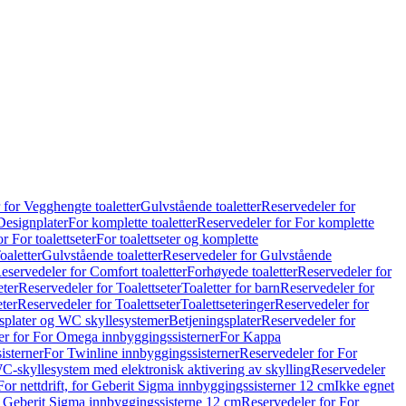
 for Vegghengte toaletter
Gulvstående toaletter
Reservedeler for
Designplater
For komplette toaletter
Reservedeler for For komplette
r For toalettseter
For toalettseter og komplette
oaletter
Gulvstående toaletter
Reservedeler for Gulvstående
eservedeler for Comfort toaletter
Forhøyede toaletter
Reservedeler for
eter
Reservedeler for Toalettseter
Toaletter for barn
Reservedeler for
eter
Reservedeler for Toalettseter
Toalettseteringer
Reservedeler for
splater og WC skyllesystemer
Betjeningsplater
Reservedeler for
er for For Omega innbyggingssisterner
For Kappa
isterner
For Twinline innbyggingssisterner
Reservedeler for For
C-skyllesystem med elektronisk aktivering av skylling
Reservedeler
For nettdrift, for Geberit Sigma innbyggingssisterner 12 cm
Ikke egnet
for Geberit Sigma innbyggingssisterne 12 cm
Reservedeler for For