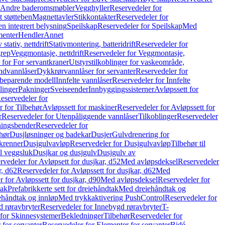
r Andre baderomsmøbler
Vegghyller
Reservedeler for
t støtteben
Magnettavler
Stikkontakter
Reservedeler for
n integrert belysning
Speilskap
Reservedeler for Speilskap
Med
menter
Hendler
Annet
tativ, nettdrift
Stativmontering, batteridrift
Reservedeler for
grep
Veggmontasje, nettdrift
Reservedeler for Veggmontasje,
 for For servantkraner
Utstyrstilkoblinger for vaskeområde,
ndvannlåser
Dykkrørvannlåser for servanter
Reservedeler for
ssbeparende modell
Innfelte vannlåser
Reservedeler for Innfelte
linger
Pakninger
Sveiseender
Innbyggingssisterner
Avløpssett for
eservedeler for
r for Tilbehør
Avløpssett for maskiner
Reservedeler for Avløpssett for
r
Reservedeler for Utenpåliggende vannlåser
Tilkoblinger
Reservedeler
tningsbender
Reservedeler for
hør
Dusjløsninger og badekar
Dusjer
Gulvdrenering for
ukrenner
Dusjgulvavløp
Reservedeler for Dusjgulvavløp
Tilbehør til
il veggsluk
Dusjkar og dusjgulv
Dusjgulv av
rvedeler for Avløpsett for dusjkar, d52
Med avløpsdeksel
Reservedeler
r, d62
Reservedeler for Avløpssett for dusjkar, d62
Med
 for Avløpssett for dusjkar, d90
Med avløpsdeksel
Reservedeler for
tak
Prefabrikkerte sett for dreiehåndtak
Med dreiehåndtak og
iehåndtak og innløp
Med trykkaktivering PushControl
Reservedeler for
 røravbryter
Reservedeler for Innebygd røravbryter
T-
 for Skinnesystemer
Bekledninger
Tilbehør
Reservedeler for
 for servanter
Reservedeler for Elementer for servanter
Bidé-