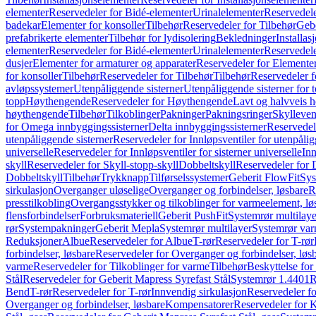
elementer
Reservedeler for Bidé-elementer
Urinalelementer
Reservedele
badekar
Elementer for konsoller
Tilbehør
Reservedeler for Tilbehør
Gebe
prefabrikerte elementer
Tilbehør for lydisolering
Bekledninger
Installas
elementer
Reservedeler for Bidé-elementer
Urinalelementer
Reservedele
dusjer
Elementer for armaturer og apparater
Reservedeler for Elementer
for konsoller
Tilbehør
Reservedeler for Tilbehør
Tilbehør
Reservedeler f
avløpssystemer
Utenpåliggende sisterner
Utenpåliggende sisterner for to
topp
Høythengende
Reservedeler for Høythengende
Lavt og halvveis 
høythengende
Tilbehør
Tilkoblinger
Pakninger
Pakningsringer
Skylleven
for Omega innbyggingssisterner
Delta innbyggingssisterner
Reservedel
utenpåliggende sisterner
Reservedeler for Innløpsventiler for utenpålig
universelle
Reservedeler for Innløpsventiler for sisterner universelle
Inn
skyll
Reservedeler for Skyll-stopp-skyll
Dobbeltskyll
Reservedeler for 
Dobbeltskyll
Tilbehør
Trykknapp
Tilførselssystemer
Geberit FlowFit
Sys
sirkulasjon
Overganger uløselige
Overganger og forbindelser, løsbare
R
presstilkobling
Overgangsstykker og tilkoblinger for varmeelement, lø
flensforbindelser
Forbruksmateriell
Geberit PushFit
Systemrør multilaye
rør
Systempakninger
Geberit Mepla
Systemrør multilayer
Systemrør var
Reduksjoner
Albue
Reservedeler for Albue
T-rør
Reservedeler for T-rør
forbindelser, løsbare
Reservedeler for Overganger og forbindelser, løs
varme
Reservedeler for Tilkoblinger for varme
Tilbehør
Beskyttelse for 
Stål
Reservedeler for Geberit Mapress Syrefast Stål
Systemrør 1.4401
R
Bend
T-rør
Reservedeler for T-rør
Innvendig sirkulasjon
Reservedeler fo
Overganger og forbindelser, løsbare
Kompensatorer
Reservedeler for 