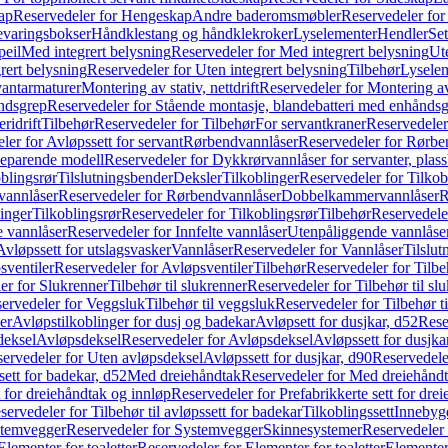
ap
Reservedeler for Hengeskap
Andre baderomsmøbler
Reservedeler fo
evaringsbokser
Håndklestang og håndklekroker
Lyselementer
Hendler
Set
peil
Med integrert belysning
Reservedeler for Med integrert belysning
Ute
rert belysning
Reservedeler for Uten integrert belysning
Tilbehør
Lysele
vantarmaturer
Montering av stativ, nettdrift
Reservedeler for Montering av s
åndsgrep
Reservedeler for Stående montasje, blandebatteri med enhånds
ridrift
Tilbehør
Reservedeler for Tilbehør
For servantkraner
Reservedeler
ler for Avløpssett for servant
Rørbendvannlåser
Reservedeler for Rørbe
beparende modell
Reservedeler for Dykkrørvannlåser for servanter, pla
blingsrør
Tilslutningsbender
Deksler
Tilkoblinger
Reservedeler for Tilkob
vannlåser
Reservedeler for Rørbendvannlåser
Dobbelkammervannlåser
R
linger
Tilkoblingsrør
Reservedeler for Tilkoblingsrør
Tilbehør
Reservedele
e vannlåser
Reservedeler for Innfelte vannlåser
Utenpåliggende vannlåse
Avløpssett for utslagsvasker
Vannlåser
Reservedeler for Vannlåser
Tilslu
sventiler
Reservedeler for Avløpsventiler
Tilbehør
Reservedeler for Tilbe
er for Slukrenner
Tilbehør til slukrenner
Reservedeler for Tilbehør til sl
ervedeler for Veggsluk
Tilbehør til veggsluk
Reservedeler for Tilbehør t
er
Avløpstilkoblinger for dusj og badekar
Avløpsett for dusjkar, d52
Rese
deksel
Avløpsdeksel
Reservedeler for Avløpsdeksel
Avløpssett for dusjka
ervedeler for Uten avløpsdeksel
Avløpssett for dusjkar, d90
Reservedeler
ett for badekar, d52
Med dreiehåndtak
Reservedeler for Med dreiehånd
t for dreiehåndtak og innløp
Reservedeler for Prefabrikkerte sett for dre
servedeler for Tilbehør til avløpssett for badekar
Tilkoblingssett
Innebygd
temvegger
Reservedeler for Systemvegger
Skinnesystemer
Reservedeler
Elementer for toaletter
Reservedeler for Elementer for toaletter
Elementer