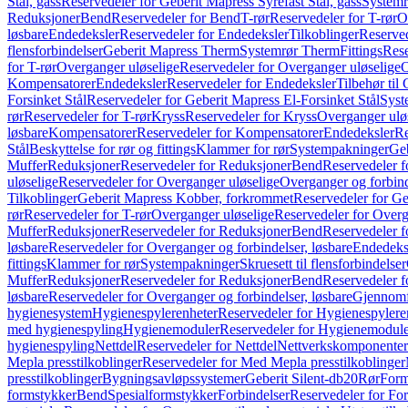
Stål, gass
Reservedeler for Geberit Mapress Syrefast Stål, gass
Systemr
Reduksjoner
Bend
Reservedeler for Bend
T-rør
Reservedeler for T-rør
O
løsbare
Endedeksler
Reservedeler for Endedeksler
Tilkoblinger
Reserved
flensforbindelser
Geberit Mapress Therm
Systemrør Therm
Fittings
Rese
for T-rør
Overganger uløselige
Reservedeler for Overganger uløselige
O
Kompensatorer
Endedeksler
Reservedeler for Endedeksler
Tilbehør til
Forsinket Stål
Reservedeler for Geberit Mapress El-Forsinket Stål
Syst
rør
Reservedeler for T-rør
Kryss
Reservedeler for Kryss
Overganger ulø
løsbare
Kompensatorer
Reservedeler for Kompensatorer
Endedeksler
Re
Stål
Beskyttelse for rør og fittings
Klammer for rør
Systempakninger
Ge
Muffer
Reduksjoner
Reservedeler for Reduksjoner
Bend
Reservedeler 
uløselige
Reservedeler for Overganger uløselige
Overganger og forbind
Tilkoblinger
Geberit Mapress Kobber, forkrommet
Reservedeler for G
rør
Reservedeler for T-rør
Overganger uløselige
Reservedeler for Overg
Muffer
Reduksjoner
Reservedeler for Reduksjoner
Bend
Reservedeler 
løsbare
Reservedeler for Overganger og forbindelser, løsbare
Endedeks
fittings
Klammer for rør
Systempakninger
Skruesett til flensforbindelser
Muffer
Reduksjoner
Reservedeler for Reduksjoner
Bend
Reservedeler 
løsbare
Reservedeler for Overganger og forbindelser, løsbare
Gjennomf
hygienesystem
Hygienespylerenheter
Reservedeler for Hygienespylere
med hygienespyling
Hygienemoduler
Reservedeler for Hygienemodul
hygienespyling
Nettdel
Reservedeler for Nettdel
Nettverkskomponenter
Mepla presstilkoblinger
Reservedeler for Med Mepla presstilkoblinger
presstilkoblinger
Bygningsavløpssystemer
Geberit Silent-db20
Rør
Form
formstykker
Bend
Spesialformstykker
Forbindelser
Reservedeler for For