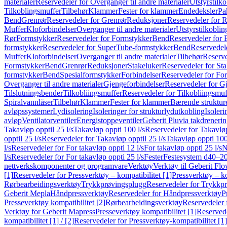
materialer
Reservedeler for Overganger til andre materialer
Utstyrstilko
Tilkoblingsmuffer
Tilbehør
Klammer
Fester for klammer
Endedeksler
Pa
Bend
Grenrør
Reservedeler for Grenrør
Reduksjoner
Reservedeler for 
Muffer
Kloforbindelser
Overganger til andre materialer
Utstyrstilkoblin
Rør
Formstykker
Reservedeler for Formstykker
Bend
Reservedeler for
formstykker
Reservedeler for SuperTube-formstykker
Bend
Reservedel
Muffer
Kloforbindelser
Overganger til andre materialer
Tilbehør
Reserve
Formstykker
Bend
Grenrør
Reduksjoner
Stakeluker
Reservedeler for St
formstykker
Bend
Spesialformstykker
Forbindelser
Reservedeler for For
Overganger til andre materialer
Gjengeforbindelser
Reservedeler for G
Tilslutningsbender
Tilkobliingsmuffer
Reservedeler for Tilkobliingsmuf
Spiralvannlåser
Tilbehør
Klammer
Fester for klammer
Bærende struktur
avløpssystemer
Lydisolering
Isoleringer for strukturlydutkobling
Isoleri
avløp
Ventilatorventiler
Energistoppeventiler
Geberit Pluvia takdreneri
Takavløp opptil 25 l/s
Takavløp oppti 100 l/s
Reservedeler for Takavløp
opptil 25 l/s
Reservedeler for Takavløp opptil 25 l/s
Takavløp oppti 100
l/s
Reservedeler for For takavløp oppti 12 l/s
For takavløp oppti 25 l/s
N
l/s
Reservedeler for For takavløp oppti 25 l/s
Fester
Festesystem d40–2
nettverkskomponenter og programvare
Verktøy
Verktøy til Geberit Flo
[1]
Reservedeler for Pressverktøy – kompatibilitet [1]
Pressverktøy – ko
Rørbearbeidingsverktøy
Trykkprøvingsplugg
Reservedeler for Trykkp
Geberit Mepla
Håndpressverktøy
Reservedeler for Håndpressverktøy
P
Presseverktøy kompatibilitet [2]
Rørbearbeidingsverktøy
Reservedeler 
Verktøy for Geberit Mapress
Presseverktøy kompatibilitet [1]
Reservede
kompatibilitet [1] / [2]
Reservedeler for Pressverktøy-kompatibilitet [1] 