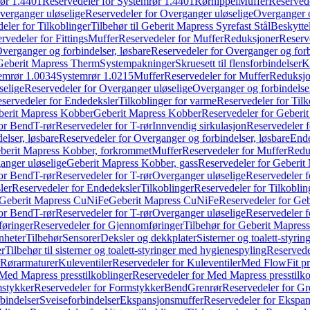
ør 1.4401
Reservedeler for Systemrør 1.4401
Rørnippel
Muffer
Reservede
verganger uløselige
Reservedeler for Overganger uløselige
Overganger o
eler for Tilkoblinger
Tilbehør til Geberit Mapress Syrefast Stål
Beskyttel
rvedeler for Fittings
Muffer
Reservedeler for Muffer
Reduksjoner
Reserv
verganger og forbindelser, løsbare
Reservedeler for Overganger og forb
 Geberit Mapress Therm
Systempakninger
Skruesett til flensforbindelser
K
emrør 1.0034
Systemrør 1.0215
Muffer
Reservedeler for Muffer
Reduksjo
selige
Reservedeler for Overganger uløselige
Overganger og forbindelser
servedeler for Endedeksler
Tilkoblinger for varme
Reservedeler for Tilk
berit Mapress Kobber
Geberit Mapress Kobber
Reservedeler for Geberi
for Bend
T-rør
Reservedeler for T-rør
Innvendig sirkulasjon
Reservedeler f
elser, løsbare
Reservedeler for Overganger og forbindelser, løsbare
Ende
eberit Mapress Kobber, forkrommet
Muffer
Reservedeler for Muffer
Redu
anger uløselige
Geberit Mapress Kobber, gass
Reservedeler for Geberit
for Bend
T-rør
Reservedeler for T-rør
Overganger uløselige
Reservedeler f
ler
Reservedeler for Endedeksler
Tilkoblinger
Reservedeler for Tilkoblin
Geberit Mapress CuNiFe
Geberit Mapress CuNiFe
Reservedeler for Ge
for Bend
T-rør
Reservedeler for T-rør
Overganger uløselige
Reservedeler f
øringer
Reservedeler for Gjennomføringer
Tilbehør for Geberit Mapre
nheter
Tilbehør
Sensorer
Deksler og dekkplater
Sisterner og toalett-styri
er
Tilbehør til sisterner og toalett-styringer med hygienespyling
Reservedel
Rørarmaturer
Kuleventiler
Reservedeler for Kuleventiler
Med FlowFit pr
Med Mapress presstilkoblinger
Reservedeler for Med Mapress presstilko
stykker
Reservedeler for Formstykker
Bend
Grenrør
Reservedeler for Gr
bindelser
Sveiseforbindelser
Ekspansjonsmuffer
Reservedeler for Ekspa