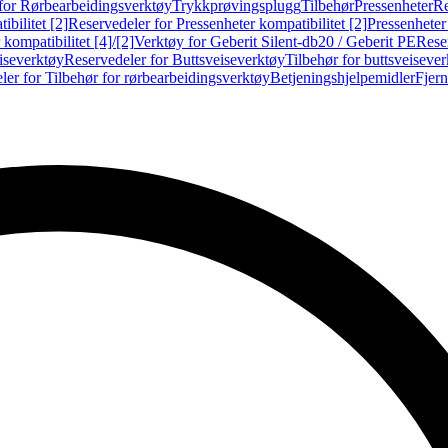
for Rørbearbeidingsverktøy
Trykkprøvingsplugg
Tilbehør
Pressenheter
Re
ibilitet [2]
Reservedeler for Pressenheter kompatibilitet [2]
Pressenheter
kompatibilitet [4]/[2]
Verktøy for Geberit Silent-db20 / Geberit PE
Reser
iseverktøy
Reservedeler for Buttsveiseverktøy
Tilbehør for buttsveiseve
ler for Tilbehør for rørbearbeidingsverktøy
Betjeningshjelpemidler
Fjern