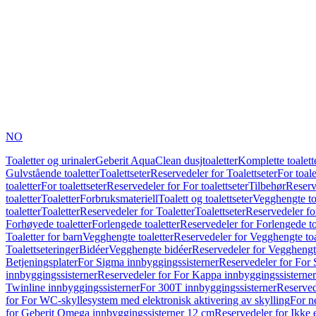
NO
Toaletter og urinaler
Geberit AquaClean dusjtoaletter
Komplette toalett
Gulvstående toaletter
Toalettseter
Reservedeler for Toalettseter
For toale
toaletter
For toalettseter
Reservedeler for For toalettseter
Tilbehør
Reserv
toaletter
Toaletter
Forbruksmateriell
Toalett og toalettseter
Vegghengte to
toaletter
Toaletter
Reservedeler for Toaletter
Toalettseter
Reservedeler for
Forhøyede toaletter
Forlengede toaletter
Reservedeler for Forlengede to
Toaletter for barn
Vegghengte toaletter
Reservedeler for Vegghengte toa
Toalettseteringer
Bidéer
Vegghengte bidéer
Reservedeler for Vegghengt
Betjeningsplater
For Sigma innbyggingssisterner
Reservedeler for For 
innbyggingssisterner
Reservedeler for For Kappa innbyggingssisterner
Twinline innbyggingssisterner
For 300T innbyggingssisterner
Reserved
for For WC-skyllesystem med elektronisk aktivering av skylling
For n
for Geberit Omega innbyggingssisterner 12 cm
Reservedeler for Ikke