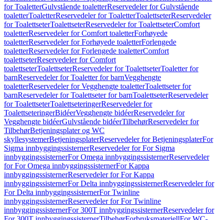
for Toaletter
Gulvstående toaletter
Reservedeler for Gulvstående
toaletter
Toaletter
Reservedeler for Toaletter
Toalettseter
Reservedeler
for Toalettseter
Toalettseter
Reservedeler for Toalettseter
Comfort
toaletter
Reservedeler for Comfort toaletter
Forhøyede
toaletter
Reservedeler for Forhøyede toaletter
Forlengede
toaletter
Reservedeler for Forlengede toaletter
Comfort
toalettseter
Reservedeler for Comfort
toalettseter
Toalettseter
Reservedeler for Toalettseter
Toaletter for
barn
Reservedeler for Toaletter for barn
Vegghengte
toaletter
Reservedeler for Vegghengte toaletter
Toalettseter for
barn
Reservedeler for Toalettseter for barn
Toalettseter
Reservedeler
for Toalettseter
Toalettseteringer
Reservedeler for
Toalettseteringer
Bidéer
Vegghengte bidéer
Reservedeler for
Vegghengte bidéer
Gulvstående bidéer
Tilbehør
Reservedeler for
Tilbehør
Betjeningsplater og WC
skyllesystemer
Betjeningsplater
Reservedeler for Betjeningsplater
For
Sigma innbyggingssisterner
Reservedeler for For Sigma
innbyggingssisterner
For Omega innbyggingssisterner
Reservedeler
for For Omega innbyggingssisterner
For Kappa
innbyggingssisterner
Reservedeler for For Kappa
innbyggingssisterner
For Delta innbyggingssisterner
Reservedeler for
For Delta innbyggingssisterner
For Twinline
innbyggingssisterner
Reservedeler for For Twinline
innbyggingssisterner
For 300T innbyggingssisterner
Reservedeler for
For 300T innbyggingssisterner
Tilbehør
Forbruksmateriell
For WC-