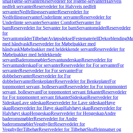
små
Hjørne-servanter
Reservedeler for Hjørne-servanter
Halvveis
nedfelt servanter
Reservedeler for Halvveis nedfelt
servanter
Nedfellingsservanter
Reservedeler for
Nedfellingsservanter
Underlimte servanter
Reservedeler for
Underlimte servanter
Servanter Comfort
Servanter for
barn
Reservedeler for Servanter for barn
Servantområder
Reservedeler
for
Servantområder
Tilbehør
Avløpsdeksel
Festemateriell
Dekorblending
Mø
med håndvask
Reservedeler for Møbelpakker med
håndvask
Møbelpakker med heldekkende servant
Reservedeler for
Møbelpakker med heldekkende
servant
Baderomsmøbler
Servantunderskap
Reservedeler for
Servantunderskap
For servanter
Reservedeler for For servanter
For
servanter
Reservedeler for For servanter
For
dobbelservanter
Reservedeler for For
dobbelservanter
Benkeplater
Reservedeler for Benkeplater
For
toppmontert servant, bolleservant
Reservedeler for For toppmontert
servant, bolleservant
For toppmontert servant firkantet
Reservedeler
for For toppmontert servant firkantet
Sideskap
Reservedeler for
Sideskap
Lave sideskap
Reservedeler for Lave sideskap
Høye
skap
Reservedeler for Høye skap
Halvhøyt skap
Reservedeler for
Halvhøyt skap
Hengeskap
Reservedeler for Hengeskap
Andre
baderomsmøbler
Reservedeler for Andre
baderomsmøbler
Vegghyller
Reservedeler for
Vegghyller
Tilbehør
Reservedeler for Tilbehør
Skuffeinnsatser og