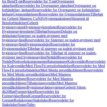
for Bend
T-rør
Reservedeler for T-rør
Overganger
uløselige
Reservedeler for Overganger uløselige
Overganger og
forbindelser, løsbare
Reservedeler for Overganger og forbindelser,
løsbare
Gjennomføringer
Reservedeler for Gjennomføringer
Tilbehør
for Geberit Mapress CuNiFe
Systempakninger
Skruesett til
flensforbindelser
Geberit
hygienesystem
Hygienespylerenheter
Reservedeler for
Hygienespylerenheter
Tilbehør
Sensorer
Deksler og
dekkplater
Sisterner og toalett-styringer med
hygienespyling
Reservedeler for Sisterner og toalett-styringer med
hygienespyling
Hygienemoduler
Reservedeler for
Hygienemoduler
Tilbehør til sisterner og toalett-styringer med
hygienespyling
Reservedeler for Tilbehør til sisterner og toalett-
styringer med hygienespyling
Nettdel
Reservedeler for
Nettdel
Nettverkskomponenter
Rørarmaturer
Kuleventiler
Reservedeler
for Kuleventiler
Med FlowFit pressforbindelser
Reservedeler for Med
FlowFit pressforbindelser
Med Mepla presstilkoblinger
Reservedeler
for Med Mepla presstilkoblinger
Med Mapress
presstilkoblinger
Reservedeler for Med Mapress
presstilkoblinger
Tilbakeslagsventiler
Med Mapress
presstilkoblinger
Bygningsavløpssystemer
Geberit Silent-
db20
Rør
Formstykker
Reservedeler for
Formstykker
Bend
Grenrør
Reservedeler for
Grenrør
Reduksjoner
Stakeluker
Reservedeler for
Stakeluker
SuperTube-