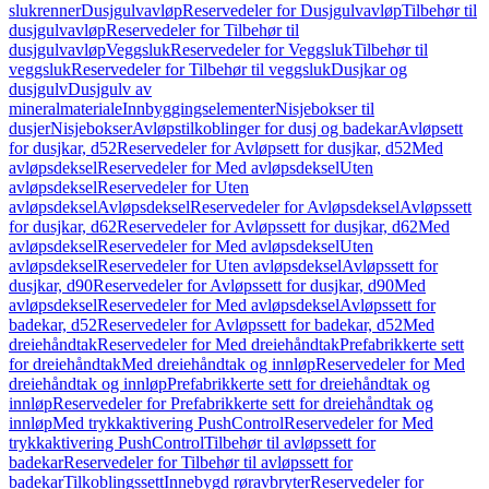
slukrenner
Dusjgulvavløp
Reservedeler for Dusjgulvavløp
Tilbehør til
dusjgulvavløp
Reservedeler for Tilbehør til
dusjgulvavløp
Veggsluk
Reservedeler for Veggsluk
Tilbehør til
veggsluk
Reservedeler for Tilbehør til veggsluk
Dusjkar og
dusjgulv
Dusjgulv av
mineralmateriale
Innbyggingselementer
Nisjebokser til
dusjer
Nisjebokser
Avløpstilkoblinger for dusj og badekar
Avløpsett
for dusjkar, d52
Reservedeler for Avløpsett for dusjkar, d52
Med
avløpsdeksel
Reservedeler for Med avløpsdeksel
Uten
avløpsdeksel
Reservedeler for Uten
avløpsdeksel
Avløpsdeksel
Reservedeler for Avløpsdeksel
Avløpssett
for dusjkar, d62
Reservedeler for Avløpssett for dusjkar, d62
Med
avløpsdeksel
Reservedeler for Med avløpsdeksel
Uten
avløpsdeksel
Reservedeler for Uten avløpsdeksel
Avløpssett for
dusjkar, d90
Reservedeler for Avløpssett for dusjkar, d90
Med
avløpsdeksel
Reservedeler for Med avløpsdeksel
Avløpssett for
badekar, d52
Reservedeler for Avløpssett for badekar, d52
Med
dreiehåndtak
Reservedeler for Med dreiehåndtak
Prefabrikkerte sett
for dreiehåndtak
Med dreiehåndtak og innløp
Reservedeler for Med
dreiehåndtak og innløp
Prefabrikkerte sett for dreiehåndtak og
innløp
Reservedeler for Prefabrikkerte sett for dreiehåndtak og
innløp
Med trykkaktivering PushControl
Reservedeler for Med
trykkaktivering PushControl
Tilbehør til avløpssett for
badekar
Reservedeler for Tilbehør til avløpssett for
badekar
Tilkoblingssett
Innebygd røravbryter
Reservedeler for