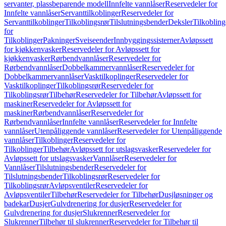
servanter, plassbeparende modell
Innfelte vannlåser
Reservedeler for
Innfelte vannlåser
Servanttilkoblinger
Reservedeler for
Servanttilkoblinger
Tilkoblingsrør
Tilslutningsbender
Deksler
Tilkobling
for
Tilkoblinger
Pakninger
Sveiseender
Innbyggingssisterner
Avløpssett
for kjøkkenvasker
Reservedeler for Avløpssett for
kjøkkenvasker
Rørbendvannlåser
Reservedeler for
Rørbendvannlåser
Dobbelkammervannlåser
Reservedeler for
Dobbelkammervannlåser
Vasktilkoplinger
Reservedeler for
Vasktilkoplinger
Tilkoblingsrør
Reservedeler for
Tilkoblingsrør
Tilbehør
Reservedeler for Tilbehør
Avløpssett for
maskiner
Reservedeler for Avløpssett for
maskiner
Rørbendvannlåser
Reservedeler for
Rørbendvannlåser
Innfelte vannlåser
Reservedeler for Innfelte
vannlåser
Utenpåliggende vannlåser
Reservedeler for Utenpåliggende
vannlåser
Tilkoblinger
Reservedeler for
Tilkoblinger
Tilbehør
Avløpssett for utslagsvasker
Reservedeler for
Avløpssett for utslagsvasker
Vannlåser
Reservedeler for
Vannlåser
Tilslutningsbender
Reservedeler for
Tilslutningsbender
Tilkoblingsrør
Reservedeler for
Tilkoblingsrør
Avløpsventiler
Reservedeler for
Avløpsventiler
Tilbehør
Reservedeler for Tilbehør
Dusjløsninger og
badekar
Dusjer
Gulvdrenering for dusjer
Reservedeler for
Gulvdrenering for dusjer
Slukrenner
Reservedeler for
Slukrenner
Tilbehør til slukrenner
Reservedeler for Tilbehør til