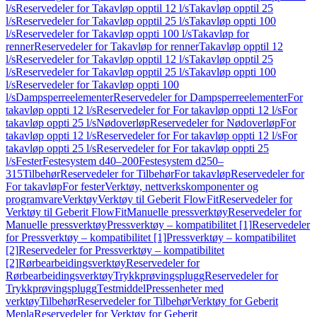
l/s
Reservedeler for Takavløp opptil 12 l/s
Takavløp opptil 25
l/s
Reservedeler for Takavløp opptil 25 l/s
Takavløp oppti 100
l/s
Reservedeler for Takavløp oppti 100 l/s
Takavløp for
renner
Reservedeler for Takavløp for renner
Takavløp opptil 12
l/s
Reservedeler for Takavløp opptil 12 l/s
Takavløp opptil 25
l/s
Reservedeler for Takavløp opptil 25 l/s
Takavløp oppti 100
l/s
Reservedeler for Takavløp oppti 100
l/s
Dampsperreelementer
Reservedeler for Dampsperreelementer
For
takavløp oppti 12 l/s
Reservedeler for For takavløp oppti 12 l/s
For
takavløp oppti 25 l/s
Nødoverløp
Reservedeler for Nødoverløp
For
takavløp oppti 12 l/s
Reservedeler for For takavløp oppti 12 l/s
For
takavløp oppti 25 l/s
Reservedeler for For takavløp oppti 25
l/s
Fester
Festesystem d40–200
Festesystem d250–
315
Tilbehør
Reservedeler for Tilbehør
For takavløp
Reservedeler for
For takavløp
For fester
Verktøy, nettverkskomponenter og
programvare
Verktøy
Verktøy til Geberit FlowFit
Reservedeler for
Verktøy til Geberit FlowFit
Manuelle pressverktøy
Reservedeler for
Manuelle pressverktøy
Pressverktøy – kompatibilitet [1]
Reservedeler
for Pressverktøy – kompatibilitet [1]
Pressverktøy – kompatibilitet
[2]
Reservedeler for Pressverktøy – kompatibilitet
[2]
Rørbearbeidingsverktøy
Reservedeler for
Rørbearbeidingsverktøy
Trykkprøvingsplugg
Reservedeler for
Trykkprøvingsplugg
Testmiddel
Pressenheter med
verktøy
Tilbehør
Reservedeler for Tilbehør
Verktøy for Geberit
Mepla
Reservedeler for Verktøy for Geberit