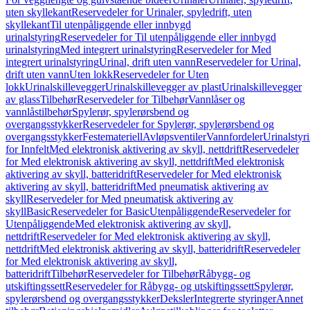
uten skyllekant
Reservedeler for Urinaler, spyledrift, uten
skyllekant
Til utenpåliggende eller innbygd
urinalstyring
Reservedeler for Til utenpåliggende eller innbygd
urinalstyring
Med integrert urinalstyring
Reservedeler for Med
integrert urinalstyring
Urinal, drift uten vann
Reservedeler for Urinal,
drift uten vann
Uten lokk
Reservedeler for Uten
lokk
Urinalskillevegger
Urinalskillevegger av plast
Urinalskillevegger
av glass
Tilbehør
Reservedeler for Tilbehør
Vannlåser og
vannlåstilbehør
Spylerør, spylerørsbend og
overgangsstykker
Reservedeler for Spylerør, spylerørsbend og
overgangsstykker
Festemateriell
Avløpsventiler
Vannfordeler
Urinalstyr
for Innfelt
Med elektronisk aktivering av skyll, nettdrift
Reservedeler
for Med elektronisk aktivering av skyll, nettdrift
Med elektronisk
aktivering av skyll, batteridrift
Reservedeler for Med elektronisk
aktivering av skyll, batteridrift
Med pneumatisk aktivering av
skyll
Reservedeler for Med pneumatisk aktivering av
skyll
Basic
Reservedeler for Basic
Utenpåliggende
Reservedeler for
Utenpåliggende
Med elektronisk aktivering av skyll,
nettdrift
Reservedeler for Med elektronisk aktivering av skyll,
nettdrift
Med elektronisk aktivering av skyll, batteridrift
Reservedeler
for Med elektronisk aktivering av skyll,
batteridrift
Tilbehør
Reservedeler for Tilbehør
Råbygg- og
utskiftingssett
Reservedeler for Råbygg- og utskiftingssett
Spylerør,
spylerørsbend og overgangsstykker
Deksler
Integrerte styringer
Annet