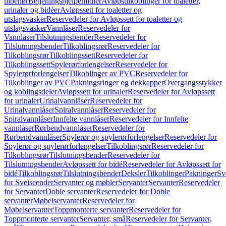
tilbehør
Betjeningshjelpemidler
Avløpstilkoblinger for toaletter,
urinaler og bidéer
Avløpssett for toaletter og
utslagsvasker
Reservedeler for Avløpssett for toaletter og
utslagsvasker
Vannlåser
Reservedeler for
Vannlåser
Tilslutningsbender
Reservedeler for
Tilslutningsbender
Tilkoblingsrør
Reservedeler for
Tilkoblingsrør
Tilkoblingssett
Reservedeler for
Tilkoblingssett
Spylerørforlengelser
Reservedeler for
Spylerørforlengelser
Tilkoblinger av PVC
Reservedeler for
Tilkoblinger av PVC
Pakningsringer og dekkapper
Overgangsstykker
og koblingsdeler
Avløpssett for urinaler
Reservedeler for Avløpssett
for urinaler
Urinalvannlåser
Reservedeler for
Urinalvannlåser
Spiralvannlåser
Reservedeler for
Spiralvannlåser
Innfelte vannlåser
Reservedeler for Innfelte
vannlåser
Rørbendvannlåser
Reservedeler for
Rørbendvannlåser
Spylerør og spylerørforlengelser
Reservedeler for
Spylerør og spylerørforlengelser
Tilkoblingsrør
Reservedeler for
Tilkoblingsrør
Tilslutningsbender
Reservedeler for
Tilslutningsbender
Avløpssett for bidé
Reservedeler for Avløpssett for
bidé
Tilkoblingsrør
Tilslutningsbender
Deksler
Tilkoblinger
Pakninger
Sv
for Sveiseender
Servanter og møbler
Servanter
Servanter
Reservedeler
for Servanter
Doble servanter
Reservedeler for Doble
servanter
Møbelservanter
Reservedeler for
Møbelservanter
Toppmonterte servanter
Reservedeler for
Toppmonterte servanter
Servanter, små
Reservedeler for Servanter,