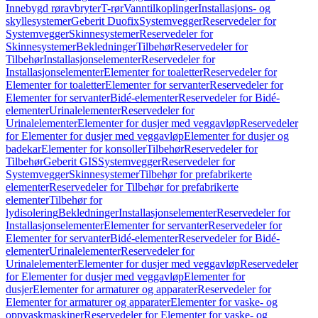
Innebygd røravbryter
T-rør
Vanntilkoplinger
Installasjons- og
skyllesystemer
Geberit Duofix
Systemvegger
Reservedeler for
Systemvegger
Skinnesystemer
Reservedeler for
Skinnesystemer
Bekledninger
Tilbehør
Reservedeler for
Tilbehør
Installasjonselementer
Reservedeler for
Installasjonselementer
Elementer for toaletter
Reservedeler for
Elementer for toaletter
Elementer for servanter
Reservedeler for
Elementer for servanter
Bidé-elementer
Reservedeler for Bidé-
elementer
Urinalelementer
Reservedeler for
Urinalelementer
Elementer for dusjer med veggavløp
Reservedeler
for Elementer for dusjer med veggavløp
Elementer for dusjer og
badekar
Elementer for konsoller
Tilbehør
Reservedeler for
Tilbehør
Geberit GIS
Systemvegger
Reservedeler for
Systemvegger
Skinnesystemer
Tilbehør for prefabrikerte
elementer
Reservedeler for Tilbehør for prefabrikerte
elementer
Tilbehør for
lydisolering
Bekledninger
Installasjonselementer
Reservedeler for
Installasjonselementer
Elementer for servanter
Reservedeler for
Elementer for servanter
Bidé-elementer
Reservedeler for Bidé-
elementer
Urinalelementer
Reservedeler for
Urinalelementer
Elementer for dusjer med veggavløp
Reservedeler
for Elementer for dusjer med veggavløp
Elementer for
dusjer
Elementer for armaturer og apparater
Reservedeler for
Elementer for armaturer og apparater
Elementer for vaske- og
oppvaskmaskiner
Reservedeler for Elementer for vaske- og