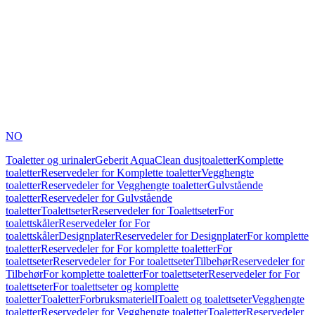
NO
Toaletter og urinaler
Geberit AquaClean dusjtoaletter
Komplette
toaletter
Reservedeler for Komplette toaletter
Vegghengte
toaletter
Reservedeler for Vegghengte toaletter
Gulvstående
toaletter
Reservedeler for Gulvstående
toaletter
Toalettseter
Reservedeler for Toalettseter
For
toalettskåler
Reservedeler for For
toalettskåler
Designplater
Reservedeler for Designplater
For komplette
toaletter
Reservedeler for For komplette toaletter
For
toalettseter
Reservedeler for For toalettseter
Tilbehør
Reservedeler for
Tilbehør
For komplette toaletter
For toalettseter
Reservedeler for For
toalettseter
For toalettseter og komplette
toaletter
Toaletter
Forbruksmateriell
Toalett og toalettseter
Vegghengte
toaletter
Reservedeler for Vegghengte toaletter
Toaletter
Reservedeler