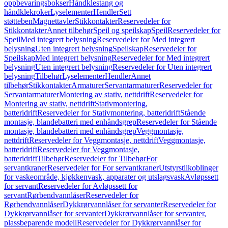
oppbevaringsbokser
Håndklestang og
håndklekroker
Lyselementer
Hendler
Sett
støtteben
Magnettavler
Stikkontakter
Reservedeler for
Stikkontakter
Annet tilbehør
Speil og speilskap
Speil
Reservedeler for
Speil
Med integrert belysning
Reservedeler for Med integrert
belysning
Uten integrert belysning
Speilskap
Reservedeler for
Speilskap
Med integrert belysning
Reservedeler for Med integrert
belysning
Uten integrert belysning
Reservedeler for Uten integrert
belysning
Tilbehør
Lyselementer
Hendler
Annet
tilbehør
Stikkontakter
Armaturer
Servantarmaturer
Reservedeler for
Servantarmaturer
Montering av stativ, nettdrift
Reservedeler for
Montering av stativ, nettdrift
Stativmontering,
batteridrift
Reservedeler for Stativmontering, batteridrift
Stående
montasje, blandebatteri med enhåndsgrep
Reservedeler for Stående
montasje, blandebatteri med enhåndsgrep
Veggmontasje,
nettdrift
Reservedeler for Veggmontasje, nettdrift
Veggmontasje,
batteridrift
Reservedeler for Veggmontasje,
batteridrift
Tilbehør
Reservedeler for Tilbehør
For
servantkraner
Reservedeler for For servantkraner
Utstyrstilkoblinger
for vaskeområde, kjøkkenvask, apparater og utslagsvask
Avløpssett
for servant
Reservedeler for Avløpssett for
servant
Rørbendvannlåser
Reservedeler for
Rørbendvannlåser
Dykkrørvannlåser for servanter
Reservedeler for
Dykkrørvannlåser for servanter
Dykkrørvannlåser for servanter,
plassbeparende modell
Reservedeler for Dykkrørvannlåser for