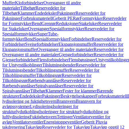
Muffer
Kloforbindelser
Overganger til andre
materialer
Tilbehør
Reservedeler for
Tilbehør
Klammer
Endedeksler
Pakninger
Reservedeler for
Pakninger
Forbruksmateriell
Geberit PE
Rør
Formstykker
Reservedeler
for Formstykker
Bend
Grenrør
Reduksjoner
Stakeluker
Reservedeler
for Stakeluker
Overganger
Spesialformstykker
Reservedeler for
Spesialformstykker
SuperTube-
formstykker
Bend
Spesialformstykker
Forbindelser
Reservedeler for
Forbindelser
Sveiseforbindelser
Ekspansjonsmuffer
Reservedeler for
Ekspansjonsmuffer
Overganger til andre materialer
Reservedeler for
Overganger til andre materialer
Gjengeforbindelser
Reservedeler for
Gjengeforbindelser
Flensforbindelser
Flensbøssinger
Utstyrstilkoblinge
for Utstyrstilkoblinger
Tilslutningsbender
Reservedeler for
Tilslutningsbender
Tilkobliingsmuffer
Reservedeler for
Tilkobliingsmuffer
Tilkoblingsrør
Reservedeler for
Tilkoblingsrør
Rørbendvannlåser
Reservedeler for
Rørbendvannlåser
Spiralvannlåser
Reservedeler for
Spiralvannlåser
Tilbehør
Klammer
Fester for klammer
Bærende
strukturer
Endedeksler
Pakninger
Beskyttelseskapper
Forbruksmateriell
lydisolering og fuktighetsvern
Brannvern
Brannvern for
avløpssystemer
Lydisolering
Isoleringer for
strukturlydutkobling
Isoleringer for strukturlydutkobling og
luftlydisolering
Fuktighetsvern
Tettinger
Ventilatorventiler for
avløp
Ventilatorventiler
Energistoppeventiler
Geberit Pluvia
takdrenering
Takavløp
Reservedeler for Takavløp
Takavløp opptil 12