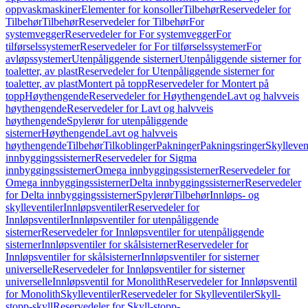
oppvaskmaskiner
Elementer for konsoller
Tilbehør
Reservedeler for
Tilbehør
Tilbehør
Reservedeler for Tilbehør
For
systemvegger
Reservedeler for For systemvegger
For
tilførselssystemer
Reservedeler for For tilførselssystemer
For
avløpssystemer
Utenpåliggende sisterner
Utenpåliggende sisterner for
toaletter, av plast
Reservedeler for Utenpåliggende sisterner for
toaletter, av plast
Montert på topp
Reservedeler for Montert på
topp
Høythengende
Reservedeler for Høythengende
Lavt og halvveis
høythengende
Reservedeler for Lavt og halvveis
høythengende
Spylerør for utenpåliggende
sisterner
Høythengende
Lavt og halvveis
høythengende
Tilbehør
Tilkoblinger
Pakninger
Pakningsringer
Skylleven
innbyggingssisterner
Reservedeler for Sigma
innbyggingssisterner
Omega innbyggingssisterner
Reservedeler for
Omega innbyggingssisterner
Delta innbyggingssisterner
Reservedeler
for Delta innbyggingssisterner
Spylerør
Tilbehør
Innløps- og
skylleventiler
Innløpsventiler
Reservedeler for
Innløpsventiler
Innløpsventiler for utenpåliggende
sisterner
Reservedeler for Innløpsventiler for utenpåliggende
sisterner
Innløpsventiler for skålsisterner
Reservedeler for
Innløpsventiler for skålsisterner
Innløpsventiler for sisterner
universelle
Reservedeler for Innløpsventiler for sisterner
universelle
Innløpsventil for Monolith
Reservedeler for Innløpsventil
for Monolith
Skylleventiler
Reservedeler for Skylleventiler
Skyll-
stopp-skyll
Reservedeler for Skyll-stopp-