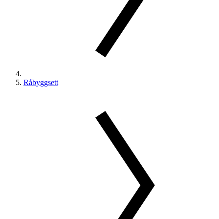
Råbyggsett