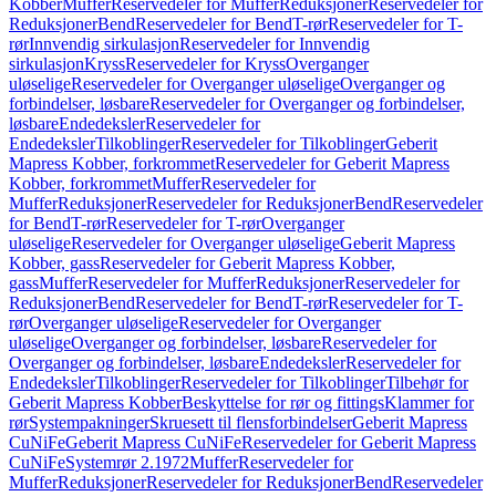
Kobber
Muffer
Reservedeler for Muffer
Reduksjoner
Reservedeler for
Reduksjoner
Bend
Reservedeler for Bend
T-rør
Reservedeler for T-
rør
Innvendig sirkulasjon
Reservedeler for Innvendig
sirkulasjon
Kryss
Reservedeler for Kryss
Overganger
uløselige
Reservedeler for Overganger uløselige
Overganger og
forbindelser, løsbare
Reservedeler for Overganger og forbindelser,
løsbare
Endedeksler
Reservedeler for
Endedeksler
Tilkoblinger
Reservedeler for Tilkoblinger
Geberit
Mapress Kobber, forkrommet
Reservedeler for Geberit Mapress
Kobber, forkrommet
Muffer
Reservedeler for
Muffer
Reduksjoner
Reservedeler for Reduksjoner
Bend
Reservedeler
for Bend
T-rør
Reservedeler for T-rør
Overganger
uløselige
Reservedeler for Overganger uløselige
Geberit Mapress
Kobber, gass
Reservedeler for Geberit Mapress Kobber,
gass
Muffer
Reservedeler for Muffer
Reduksjoner
Reservedeler for
Reduksjoner
Bend
Reservedeler for Bend
T-rør
Reservedeler for T-
rør
Overganger uløselige
Reservedeler for Overganger
uløselige
Overganger og forbindelser, løsbare
Reservedeler for
Overganger og forbindelser, løsbare
Endedeksler
Reservedeler for
Endedeksler
Tilkoblinger
Reservedeler for Tilkoblinger
Tilbehør for
Geberit Mapress Kobber
Beskyttelse for rør og fittings
Klammer for
rør
Systempakninger
Skruesett til flensforbindelser
Geberit Mapress
CuNiFe
Geberit Mapress CuNiFe
Reservedeler for Geberit Mapress
CuNiFe
Systemrør 2.1972
Muffer
Reservedeler for
Muffer
Reduksjoner
Reservedeler for Reduksjoner
Bend
Reservedeler