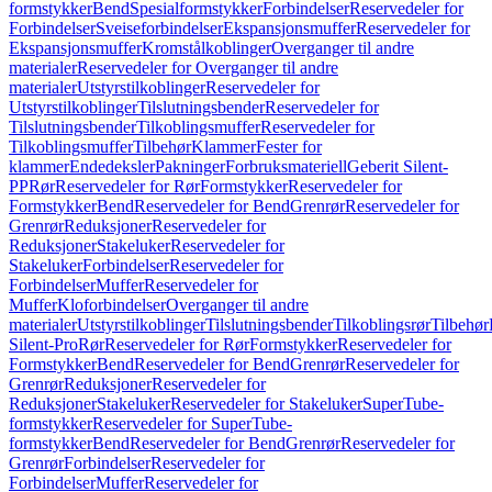
formstykker
Bend
Spesialformstykker
Forbindelser
Reservedeler for
Forbindelser
Sveiseforbindelser
Ekspansjonsmuffer
Reservedeler for
Ekspansjonsmuffer
Kromstålkoblinger
Overganger til andre
materialer
Reservedeler for Overganger til andre
materialer
Utstyrstilkoblinger
Reservedeler for
Utstyrstilkoblinger
Tilslutningsbender
Reservedeler for
Tilslutningsbender
Tilkoblingsmuffer
Reservedeler for
Tilkoblingsmuffer
Tilbehør
Klammer
Fester for
klammer
Endedeksler
Pakninger
Forbruksmateriell
Geberit Silent-
PP
Rør
Reservedeler for Rør
Formstykker
Reservedeler for
Formstykker
Bend
Reservedeler for Bend
Grenrør
Reservedeler for
Grenrør
Reduksjoner
Reservedeler for
Reduksjoner
Stakeluker
Reservedeler for
Stakeluker
Forbindelser
Reservedeler for
Forbindelser
Muffer
Reservedeler for
Muffer
Kloforbindelser
Overganger til andre
materialer
Utstyrstilkoblinger
Tilslutningsbender
Tilkoblingsrør
Tilbehør
Silent-Pro
Rør
Reservedeler for Rør
Formstykker
Reservedeler for
Formstykker
Bend
Reservedeler for Bend
Grenrør
Reservedeler for
Grenrør
Reduksjoner
Reservedeler for
Reduksjoner
Stakeluker
Reservedeler for Stakeluker
SuperTube-
formstykker
Reservedeler for SuperTube-
formstykker
Bend
Reservedeler for Bend
Grenrør
Reservedeler for
Grenrør
Forbindelser
Reservedeler for
Forbindelser
Muffer
Reservedeler for