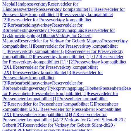
Mepla
Håndpressverktøy
Reservedeler for
Håndpressverktøy
Presseverktøy kompatibilitet [1]
Reservedeler for
Presseverktøy kompatibilitet [1]
Presseverktøy kompatibilitet
[2]
Reservedeler for Presseverktøy kompatibilitet
[2]
Rørbearbeidingsverktøy
Reservedeler for
Rørbearbeidingsverktøy
Trykkprøvingsplugg
Reservedeler for
Trykkprøvingsplugg
Tilbehør
Verktøy for Geberit
Mapress
Reservedeler for Verktøy for Geberit Mapress
Presseverktøy
kompatibilitet [1]
Reservedeler for Presseverktøy kompatibilitet
[1]
Presseverktøy kompatibilitet [2]
Reservedeler for Presseverktøy
kompatibilitet [2]
Pressverktøy-kompatibilitet [1] / [2]
Reservedeler
for Pressverktøy-kompatibilitet [1] / [2]
Presseverktøy kompatibilitet
[2XL]
Reservedeler for Presseverktøy kompatibilitet
[2XL]
Presseverktøy kompatibilitet [3]
Reservedeler for
Presseverktøy kompatibilitet
[3]
Rørbearbeidingsverktøy
Reservedeler for
Rørbearbeidingsverktøy
Trykkprøvingsplugg
Tilbehør
Pressenheter
Res
for Pressenheter
Pressenheter kompatibilitet [1]
Reservedeler for
Pressenheter kompatibilitet [1]
Pressenheter kompatibilitet
[2]
Reservedeler for Pressenheter kompatibilitet [2]
Pressenheter
kompatibilitet [2XL]
Reservedeler for Pressenheter kompatibilitet
[2XL]
Pressenheter kompatibilitet [4]/[2]
Reservedeler for
Pressenheter kompatibilitet [4]/[2]
Verktøy for Geberit Silent-db20 /
Geberit PE
Reservedeler for Verktøy for Geberit Silent-db20 /
Geberit PE
Elektrosveiseverktøy
Reservedeler for