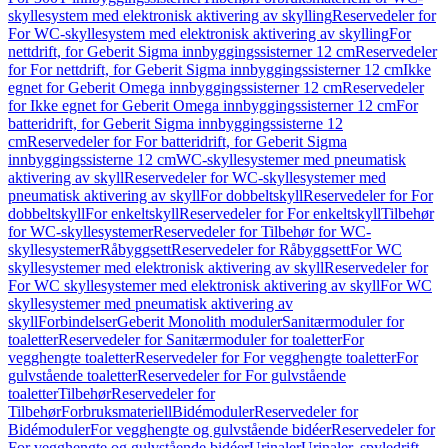
skyllesystem med elektronisk aktivering av skylling
Reservedeler for
For WC-skyllesystem med elektronisk aktivering av skylling
For
nettdrift, for Geberit Sigma innbyggingssisterner 12 cm
Reservedeler
for For nettdrift, for Geberit Sigma innbyggingssisterner 12 cm
Ikke
egnet for Geberit Omega innbyggingssisterner 12 cm
Reservedeler
for Ikke egnet for Geberit Omega innbyggingssisterner 12 cm
For
batteridrift, for Geberit Sigma innbyggingssisterne 12
cm
Reservedeler for For batteridrift, for Geberit Sigma
innbyggingssisterne 12 cm
WC-skyllesystemer med pneumatisk
aktivering av skyll
Reservedeler for WC-skyllesystemer med
pneumatisk aktivering av skyll
For dobbeltskyll
Reservedeler for For
dobbeltskyll
For enkeltskyll
Reservedeler for For enkeltskyll
Tilbehør
for WC-skyllesystemer
Reservedeler for Tilbehør for WC-
skyllesystemer
Råbyggsett
Reservedeler for Råbyggsett
For WC
skyllesystemer med elektronisk aktivering av skyll
Reservedeler for
For WC skyllesystemer med elektronisk aktivering av skyll
For WC
skyllesystemer med pneumatisk aktivering av
skyll
Forbindelser
Geberit Monolith moduler
Sanitærmoduler for
toaletter
Reservedeler for Sanitærmoduler for toaletter
For
vegghengte toaletter
Reservedeler for For vegghengte toaletter
For
gulvstående toaletter
Reservedeler for For gulvstående
toaletter
Tilbehør
Reservedeler for
Tilbehør
Forbruksmateriell
Bidémoduler
Reservedeler for
Bidémoduler
For vegghengte og gulvstående bidéer
Reservedeler for
For vegghengte og gulvstående bidéer
Urinaler
Urinaler, spyledrift,