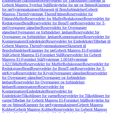
Endedeksler
Tilkoblinger
Reservedeler for Tilkoblinger
Tilbehør til
Geberit Mapress Syrefast Stål
Beskyttelse for rør og fittings
Klammer
for rør
Systempakninger
Skruesett til flensforbindelser
Geberit
Mapress Therm
Systemrør Therm
Fittings
Reservedeler for
Fittings
Muffer
Reservedeler for Muffer
Reduksjoner
Reservedeler for
Reduksjoner
Bend
Reservedeler for Bend
T-rør
Reservedeler for T-
rør
Overganger uløselige
Reservedeler for Overganger
uløselige
Overganger og forbindelser, løsbare
Reservedeler for
Overganger og forbindelser, løsbare
Kompensatorer
Reservedeler for
Kompensatorer
Endedeksler
Reservedeler for Endedeksler
Tilbehør til
Geberit Mapress Therm
Systempakninger
Skruesett til
flensforbindelser
Klammer for rør
Geberit Mapress El-Forsinket
Stål
Geberit Mapress El-Forsinket Stål
Reservedeler for Geberit
Mapress El-Forsinket Stål
Systemrør 1.0034
Systemrør
1.0215
Muffer
Reservedeler for Muffer
Reduksjoner
Reservedeler for
Reduksjoner
Bend
Reservedeler for Bend
T-rør
Reservedeler for T-
rør
Kryss
Reservedeler for Kryss
Overganger uløselige
Reservedeler
for Overganger uløselige
Overganger og forbindelser,
løsbare
Reservedeler for Overganger og forbindelser,
løsbare
Kompensatorer
Reservedeler for
Kompensatorer
Endedeksler
Reservedeler for
Endedeksler
Tilkoblinger for varme
Reservedeler for Tilkoblinger for
varme
Tilbehør for Geberit Mapress El-Forsinket Stål
Beskyttelse for
rør og fittings
Klammer for rør
Systempakninger
Geberit Mapress
Kobber
Geberit Mapress Kobber
Reservedeler for Geberit Mapress