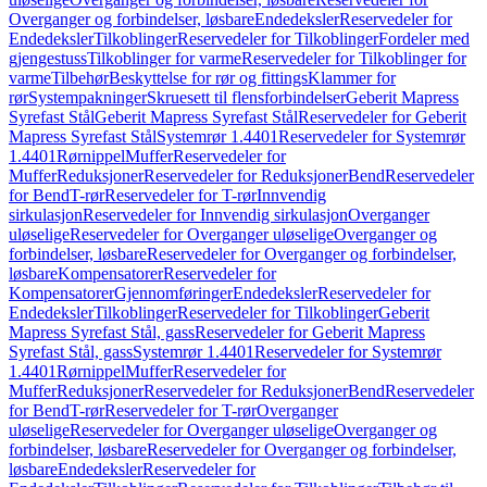
Overganger og forbindelser, løsbare
Endedeksler
Reservedeler for
Endedeksler
Tilkoblinger
Reservedeler for Tilkoblinger
Fordeler med
gjengestuss
Tilkoblinger for varme
Reservedeler for Tilkoblinger for
varme
Tilbehør
Beskyttelse for rør og fittings
Klammer for
rør
Systempakninger
Skruesett til flensforbindelser
Geberit Mapress
Syrefast Stål
Geberit Mapress Syrefast Stål
Reservedeler for Geberit
Mapress Syrefast Stål
Systemrør 1.4401
Reservedeler for Systemrør
1.4401
Rørnippel
Muffer
Reservedeler for
Muffer
Reduksjoner
Reservedeler for Reduksjoner
Bend
Reservedeler
for Bend
T-rør
Reservedeler for T-rør
Innvendig
sirkulasjon
Reservedeler for Innvendig sirkulasjon
Overganger
uløselige
Reservedeler for Overganger uløselige
Overganger og
forbindelser, løsbare
Reservedeler for Overganger og forbindelser,
løsbare
Kompensatorer
Reservedeler for
Kompensatorer
Gjennomføringer
Endedeksler
Reservedeler for
Endedeksler
Tilkoblinger
Reservedeler for Tilkoblinger
Geberit
Mapress Syrefast Stål, gass
Reservedeler for Geberit Mapress
Syrefast Stål, gass
Systemrør 1.4401
Reservedeler for Systemrør
1.4401
Rørnippel
Muffer
Reservedeler for
Muffer
Reduksjoner
Reservedeler for Reduksjoner
Bend
Reservedeler
for Bend
T-rør
Reservedeler for T-rør
Overganger
uløselige
Reservedeler for Overganger uløselige
Overganger og
forbindelser, løsbare
Reservedeler for Overganger og forbindelser,
løsbare
Endedeksler
Reservedeler for