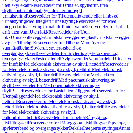
uten skyllekant
Reservedeler for Urinaler, spyledrift, uten
skyllekant
Til utenpåliggende eller innbygd
urinalstyring
Reservedeler for Til utenpåliggende eller innbygd
urinalstyring
Med integrert urinalstyring
Reservedeler for Med
integrert urinalstyring
Urinal, drift uten vann
Reservedeler for Urinal,
drift uten vann
Uten lokk
Reservedeler for Uten
lokk
Urinalskillevegger
Urinalskillevegger av plast
Urinalskillevegger
av glass
Tilbehør
Reservedeler for Tilbehør
Vannlåser og
vannlåstilbehør
Spylerør, spylerørsbend og
overgangsstykker
Reservedeler for Spylerør, spylerørsbend og
overgangsstykker
Festemateriell
Avløpsventiler
Vannfordeler
Urinalstyr
for Innfelt
Med elektronisk aktivering av skyll, nettdrift
Reservedeler
for Med elektronisk aktivering av skyll, nettdrift
Med elektronisk
aktivering av skyll, batteridrift
Reservedeler for Med elektronisk
aktivering av skyll, batteridrift
Med pneumatisk aktivering av
skyll
Reservedeler for Med pneumatisk aktivering av
skyll
Basic
Reservedeler for Basic
Utenpåliggende
Reservedeler for
Utenpåliggende
Med elektronisk aktivering av skyll,
nettdrift
Reservedeler for Med elektronisk aktivering av skyll,
nettdrift
Med elektronisk aktivering av skyll, batteridrift
Reservedeler
for Med elektronisk aktivering av skyll,
batteridrift
Tilbehør
Reservedeler for Tilbehør
Råbygg- og
utskiftingssett
Reservedeler for Råbygg- og utskiftingssett
Spylerør,
spylerørsbend og overgangsstykker
Deksler
Integrerte styringer
Annet