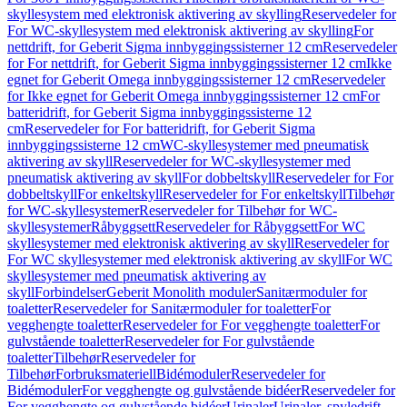
skyllesystem med elektronisk aktivering av skylling
Reservedeler for
For WC-skyllesystem med elektronisk aktivering av skylling
For
nettdrift, for Geberit Sigma innbyggingssisterner 12 cm
Reservedeler
for For nettdrift, for Geberit Sigma innbyggingssisterner 12 cm
Ikke
egnet for Geberit Omega innbyggingssisterner 12 cm
Reservedeler
for Ikke egnet for Geberit Omega innbyggingssisterner 12 cm
For
batteridrift, for Geberit Sigma innbyggingssisterne 12
cm
Reservedeler for For batteridrift, for Geberit Sigma
innbyggingssisterne 12 cm
WC-skyllesystemer med pneumatisk
aktivering av skyll
Reservedeler for WC-skyllesystemer med
pneumatisk aktivering av skyll
For dobbeltskyll
Reservedeler for For
dobbeltskyll
For enkeltskyll
Reservedeler for For enkeltskyll
Tilbehør
for WC-skyllesystemer
Reservedeler for Tilbehør for WC-
skyllesystemer
Råbyggsett
Reservedeler for Råbyggsett
For WC
skyllesystemer med elektronisk aktivering av skyll
Reservedeler for
For WC skyllesystemer med elektronisk aktivering av skyll
For WC
skyllesystemer med pneumatisk aktivering av
skyll
Forbindelser
Geberit Monolith moduler
Sanitærmoduler for
toaletter
Reservedeler for Sanitærmoduler for toaletter
For
vegghengte toaletter
Reservedeler for For vegghengte toaletter
For
gulvstående toaletter
Reservedeler for For gulvstående
toaletter
Tilbehør
Reservedeler for
Tilbehør
Forbruksmateriell
Bidémoduler
Reservedeler for
Bidémoduler
For vegghengte og gulvstående bidéer
Reservedeler for
For vegghengte og gulvstående bidéer
Urinaler
Urinaler, spyledrift,