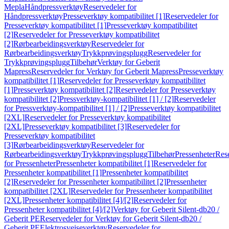
Mepla
Håndpressverktøy
Reservedeler for
Håndpressverktøy
Presseverktøy kompatibilitet [1]
Reservedeler for
Presseverktøy kompatibilitet [1]
Presseverktøy kompatibilitet
[2]
Reservedeler for Presseverktøy kompatibilitet
[2]
Rørbearbeidingsverktøy
Reservedeler for
Rørbearbeidingsverktøy
Trykkprøvingsplugg
Reservedeler for
Trykkprøvingsplugg
Tilbehør
Verktøy for Geberit
Mapress
Reservedeler for Verktøy for Geberit Mapress
Presseverktøy
kompatibilitet [1]
Reservedeler for Presseverktøy kompatibilitet
[1]
Presseverktøy kompatibilitet [2]
Reservedeler for Presseverktøy
kompatibilitet [2]
Pressverktøy-kompatibilitet [1] / [2]
Reservedeler
for Pressverktøy-kompatibilitet [1] / [2]
Presseverktøy kompatibilitet
[2XL]
Reservedeler for Presseverktøy kompatibilitet
[2XL]
Presseverktøy kompatibilitet [3]
Reservedeler for
Presseverktøy kompatibilitet
[3]
Rørbearbeidingsverktøy
Reservedeler for
Rørbearbeidingsverktøy
Trykkprøvingsplugg
Tilbehør
Pressenheter
Res
for Pressenheter
Pressenheter kompatibilitet [1]
Reservedeler for
Pressenheter kompatibilitet [1]
Pressenheter kompatibilitet
[2]
Reservedeler for Pressenheter kompatibilitet [2]
Pressenheter
kompatibilitet [2XL]
Reservedeler for Pressenheter kompatibilitet
[2XL]
Pressenheter kompatibilitet [4]/[2]
Reservedeler for
Pressenheter kompatibilitet [4]/[2]
Verktøy for Geberit Silent-db20 /
Geberit PE
Reservedeler for Verktøy for Geberit Silent-db20 /
Geberit PE
Elektrosveiseverktøy
Reservedeler for