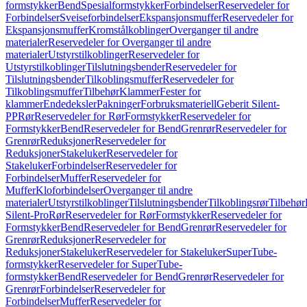
formstykker
Bend
Spesialformstykker
Forbindelser
Reservedeler for
Forbindelser
Sveiseforbindelser
Ekspansjonsmuffer
Reservedeler for
Ekspansjonsmuffer
Kromstålkoblinger
Overganger til andre
materialer
Reservedeler for Overganger til andre
materialer
Utstyrstilkoblinger
Reservedeler for
Utstyrstilkoblinger
Tilslutningsbender
Reservedeler for
Tilslutningsbender
Tilkoblingsmuffer
Reservedeler for
Tilkoblingsmuffer
Tilbehør
Klammer
Fester for
klammer
Endedeksler
Pakninger
Forbruksmateriell
Geberit Silent-
PP
Rør
Reservedeler for Rør
Formstykker
Reservedeler for
Formstykker
Bend
Reservedeler for Bend
Grenrør
Reservedeler for
Grenrør
Reduksjoner
Reservedeler for
Reduksjoner
Stakeluker
Reservedeler for
Stakeluker
Forbindelser
Reservedeler for
Forbindelser
Muffer
Reservedeler for
Muffer
Kloforbindelser
Overganger til andre
materialer
Utstyrstilkoblinger
Tilslutningsbender
Tilkoblingsrør
Tilbehør
Silent-Pro
Rør
Reservedeler for Rør
Formstykker
Reservedeler for
Formstykker
Bend
Reservedeler for Bend
Grenrør
Reservedeler for
Grenrør
Reduksjoner
Reservedeler for
Reduksjoner
Stakeluker
Reservedeler for Stakeluker
SuperTube-
formstykker
Reservedeler for SuperTube-
formstykker
Bend
Reservedeler for Bend
Grenrør
Reservedeler for
Grenrør
Forbindelser
Reservedeler for
Forbindelser
Muffer
Reservedeler for