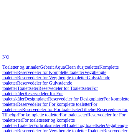
NO
Toaletter og urinaler
Geberit AquaClean dusjtoaletter
Komplette
toaletter
Reservedeler for Komplette toaletter
Vegghengte
toaletter
Reservedeler for Vegghengte toaletter
Gulvstående
toaletter
Reservedeler for Gulvstående
toaletter
Toalettseter
Reservedeler for Toalettseter
For
toalettskåler
Reservedeler for For
toalettskåler
Designplater
Reservedeler for Designplater
For komplette
toaletter
Reservedeler for For komplette toaletter
For
toalettseter
Reservedeler for For toalettseter
Tilbehør
Reservedeler for
Tilbehør
For komplette toaletter
For toalettseter
Reservedeler for For
toalettseter
For toalettseter og komplette
toaletter
Toaletter
Forbruksmateriell
Toalett og toalettseter
Vegghengte
toaletter
Reservedeler for Vegghengte toaletter
Toaletter
Reservedeler