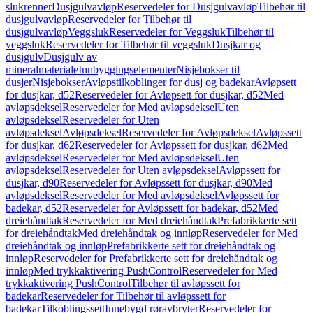
slukrenner
Dusjgulvavløp
Reservedeler for Dusjgulvavløp
Tilbehør til
dusjgulvavløp
Reservedeler for Tilbehør til
dusjgulvavløp
Veggsluk
Reservedeler for Veggsluk
Tilbehør til
veggsluk
Reservedeler for Tilbehør til veggsluk
Dusjkar og
dusjgulv
Dusjgulv av
mineralmateriale
Innbyggingselementer
Nisjebokser til
dusjer
Nisjebokser
Avløpstilkoblinger for dusj og badekar
Avløpsett
for dusjkar, d52
Reservedeler for Avløpsett for dusjkar, d52
Med
avløpsdeksel
Reservedeler for Med avløpsdeksel
Uten
avløpsdeksel
Reservedeler for Uten
avløpsdeksel
Avløpsdeksel
Reservedeler for Avløpsdeksel
Avløpssett
for dusjkar, d62
Reservedeler for Avløpssett for dusjkar, d62
Med
avløpsdeksel
Reservedeler for Med avløpsdeksel
Uten
avløpsdeksel
Reservedeler for Uten avløpsdeksel
Avløpssett for
dusjkar, d90
Reservedeler for Avløpssett for dusjkar, d90
Med
avløpsdeksel
Reservedeler for Med avløpsdeksel
Avløpssett for
badekar, d52
Reservedeler for Avløpssett for badekar, d52
Med
dreiehåndtak
Reservedeler for Med dreiehåndtak
Prefabrikkerte sett
for dreiehåndtak
Med dreiehåndtak og innløp
Reservedeler for Med
dreiehåndtak og innløp
Prefabrikkerte sett for dreiehåndtak og
innløp
Reservedeler for Prefabrikkerte sett for dreiehåndtak og
innløp
Med trykkaktivering PushControl
Reservedeler for Med
trykkaktivering PushControl
Tilbehør til avløpssett for
badekar
Reservedeler for Tilbehør til avløpssett for
badekar
Tilkoblingssett
Innebygd røravbryter
Reservedeler for