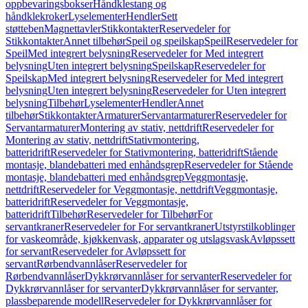
oppbevaringsbokser
Håndklestang og
håndklekroker
Lyselementer
Hendler
Sett
støtteben
Magnettavler
Stikkontakter
Reservedeler for
Stikkontakter
Annet tilbehør
Speil og speilskap
Speil
Reservedeler for
Speil
Med integrert belysning
Reservedeler for Med integrert
belysning
Uten integrert belysning
Speilskap
Reservedeler for
Speilskap
Med integrert belysning
Reservedeler for Med integrert
belysning
Uten integrert belysning
Reservedeler for Uten integrert
belysning
Tilbehør
Lyselementer
Hendler
Annet
tilbehør
Stikkontakter
Armaturer
Servantarmaturer
Reservedeler for
Servantarmaturer
Montering av stativ, nettdrift
Reservedeler for
Montering av stativ, nettdrift
Stativmontering,
batteridrift
Reservedeler for Stativmontering, batteridrift
Stående
montasje, blandebatteri med enhåndsgrep
Reservedeler for Stående
montasje, blandebatteri med enhåndsgrep
Veggmontasje,
nettdrift
Reservedeler for Veggmontasje, nettdrift
Veggmontasje,
batteridrift
Reservedeler for Veggmontasje,
batteridrift
Tilbehør
Reservedeler for Tilbehør
For
servantkraner
Reservedeler for For servantkraner
Utstyrstilkoblinger
for vaskeområde, kjøkkenvask, apparater og utslagsvask
Avløpssett
for servant
Reservedeler for Avløpssett for
servant
Rørbendvannlåser
Reservedeler for
Rørbendvannlåser
Dykkrørvannlåser for servanter
Reservedeler for
Dykkrørvannlåser for servanter
Dykkrørvannlåser for servanter,
plassbeparende modell
Reservedeler for Dykkrørvannlåser for