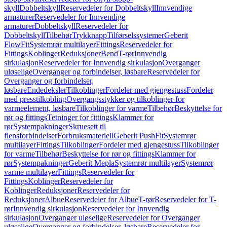
skyll
Dobbeltskyll
Reservedeler for Dobbeltskyll
Innvendige
armaturer
Reservedeler for Innvendige
armaturer
Dobbeltskyll
Reservedeler for
Dobbeltskyll
Tilbehør
Trykknapp
Tilførselssystemer
Geberit
FlowFit
Systemrør multilayer
Fittings
Reservedeler for
Fittings
Koblinger
Reduksjoner
Bend
T-rør
Innvendig
sirkulasjon
Reservedeler for Innvendig sirkulasjon
Overganger
uløselige
Overganger og forbindelser, løsbare
Reservedeler for
Overganger og forbindelser,
løsbare
Endedeksler
Tilkoblinger
Fordeler med gjengestuss
Fordeler
med presstilkobling
Overgangsstykker og tilkoblinger for
varmeelement, løsbare
Tilkoblinger for varme
Tilbehør
Beskyttelse for
rør og fittings
Tetninger for fittings
Klammer for
rør
Systempakninger
Skruesett til
flensforbindelser
Forbruksmateriell
Geberit PushFit
Systemrør
multilayer
Fittings
Tilkoblinger
Fordeler med gjengestuss
Tilkoblinger
for varme
Tilbehør
Beskyttelse for rør og fittings
Klammer for
rør
Systempakninger
Geberit Mepla
Systemrør multilayer
Systemrør
varme multilayer
Fittings
Reservedeler for
Fittings
Koblinger
Reservedeler for
Koblinger
Reduksjoner
Reservedeler for
Reduksjoner
Albue
Reservedeler for Albue
T-rør
Reservedeler for T-
rør
Innvendig sirkulasjon
Reservedeler for Innvendig
sirkulasjon
Overganger uløselige
Reservedeler for Overganger
uløselige
Overganger og forbindelser, løsbare
Reservedeler for