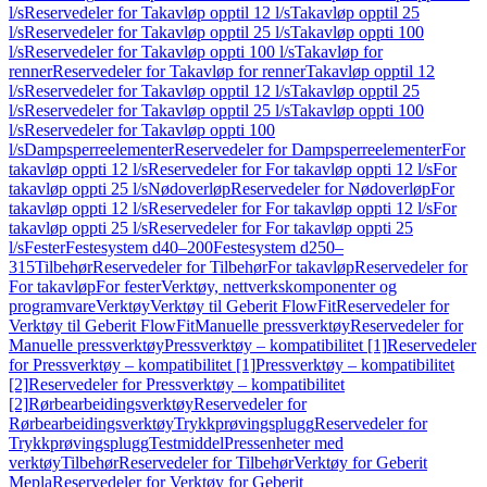
l/s
Reservedeler for Takavløp opptil 12 l/s
Takavløp opptil 25
l/s
Reservedeler for Takavløp opptil 25 l/s
Takavløp oppti 100
l/s
Reservedeler for Takavløp oppti 100 l/s
Takavløp for
renner
Reservedeler for Takavløp for renner
Takavløp opptil 12
l/s
Reservedeler for Takavløp opptil 12 l/s
Takavløp opptil 25
l/s
Reservedeler for Takavløp opptil 25 l/s
Takavløp oppti 100
l/s
Reservedeler for Takavløp oppti 100
l/s
Dampsperreelementer
Reservedeler for Dampsperreelementer
For
takavløp oppti 12 l/s
Reservedeler for For takavløp oppti 12 l/s
For
takavløp oppti 25 l/s
Nødoverløp
Reservedeler for Nødoverløp
For
takavløp oppti 12 l/s
Reservedeler for For takavløp oppti 12 l/s
For
takavløp oppti 25 l/s
Reservedeler for For takavløp oppti 25
l/s
Fester
Festesystem d40–200
Festesystem d250–
315
Tilbehør
Reservedeler for Tilbehør
For takavløp
Reservedeler for
For takavløp
For fester
Verktøy, nettverkskomponenter og
programvare
Verktøy
Verktøy til Geberit FlowFit
Reservedeler for
Verktøy til Geberit FlowFit
Manuelle pressverktøy
Reservedeler for
Manuelle pressverktøy
Pressverktøy – kompatibilitet [1]
Reservedeler
for Pressverktøy – kompatibilitet [1]
Pressverktøy – kompatibilitet
[2]
Reservedeler for Pressverktøy – kompatibilitet
[2]
Rørbearbeidingsverktøy
Reservedeler for
Rørbearbeidingsverktøy
Trykkprøvingsplugg
Reservedeler for
Trykkprøvingsplugg
Testmiddel
Pressenheter med
verktøy
Tilbehør
Reservedeler for Tilbehør
Verktøy for Geberit
Mepla
Reservedeler for Verktøy for Geberit