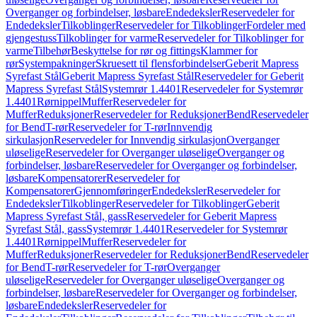
Overganger og forbindelser, løsbare
Endedeksler
Reservedeler for
Endedeksler
Tilkoblinger
Reservedeler for Tilkoblinger
Fordeler med
gjengestuss
Tilkoblinger for varme
Reservedeler for Tilkoblinger for
varme
Tilbehør
Beskyttelse for rør og fittings
Klammer for
rør
Systempakninger
Skruesett til flensforbindelser
Geberit Mapress
Syrefast Stål
Geberit Mapress Syrefast Stål
Reservedeler for Geberit
Mapress Syrefast Stål
Systemrør 1.4401
Reservedeler for Systemrør
1.4401
Rørnippel
Muffer
Reservedeler for
Muffer
Reduksjoner
Reservedeler for Reduksjoner
Bend
Reservedeler
for Bend
T-rør
Reservedeler for T-rør
Innvendig
sirkulasjon
Reservedeler for Innvendig sirkulasjon
Overganger
uløselige
Reservedeler for Overganger uløselige
Overganger og
forbindelser, løsbare
Reservedeler for Overganger og forbindelser,
løsbare
Kompensatorer
Reservedeler for
Kompensatorer
Gjennomføringer
Endedeksler
Reservedeler for
Endedeksler
Tilkoblinger
Reservedeler for Tilkoblinger
Geberit
Mapress Syrefast Stål, gass
Reservedeler for Geberit Mapress
Syrefast Stål, gass
Systemrør 1.4401
Reservedeler for Systemrør
1.4401
Rørnippel
Muffer
Reservedeler for
Muffer
Reduksjoner
Reservedeler for Reduksjoner
Bend
Reservedeler
for Bend
T-rør
Reservedeler for T-rør
Overganger
uløselige
Reservedeler for Overganger uløselige
Overganger og
forbindelser, løsbare
Reservedeler for Overganger og forbindelser,
løsbare
Endedeksler
Reservedeler for