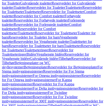
for Toaletter
Gulvstående toaletter
Reservedeler for Gulvstående
toaletter
Toaletter
Reservedeler for Toaletter
Toalettseter
Reservedeler
for Toalettseter
Toalettseter
Reservedeler for Toalettseter
Comfort
toaletter
Reservedeler for Comfort toaletter
Forhøyede
toaletter
Reservedeler for Forhøyede toaletter
Forlengede
toaletter
Reservedeler for Forlengede toaletter
Comfort
toalettseter
Reservedeler for Comfort
toalettseter
Toalettseter
Reservedeler for Toalettseter
Toaletter for
barn
Reservedeler for Toaletter for barn
Vegghengte
toaletter
Reservedeler for Vegghengte toaletter
Toalettseter for
barn
Reservedeler for Toalettseter for barn
Toalettseter
Reservedeler
for Toalettseter
Toalettseteringer
Reservedeler for
Toalettseteringer
Bidéer
Vegghengte bidéer
Reservedeler for
Vegghengte bidéer
Gulvstående bidéer
Tilbehør
Reservedeler for
Tilbehør
Betjeningsplater og WC
skyllesystemer
Betjeningsplater
Reservedeler for Betjeningsplater
For
Sigma innbyggingssisterner
Reservedeler for For Sigma
innbyggingssisterner
For Omega innbyggingssisterner
Reservedeler
for For Omega innbyggingssisterner
For Kappa
innbyggingssisterner
Reservedeler for For Kappa
innbyggingssisterner
For Delta innbyggingssisterner
Reservedeler for
For Delta innbyggingssisterner
For Twinline
innbyggingssisterner
Reservedeler for For Twinline
innbyggingssisterner
For 300T innbyggingssisterner
Reservedeler for
For 300T innbyggingssisterner
Tilbehør
Forbruksmateriell
For WC-