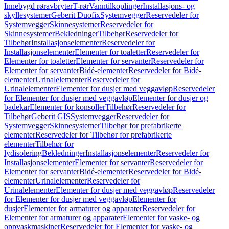
Innebygd røravbryter
T-rør
Vanntilkoplinger
Installasjons- og
skyllesystemer
Geberit Duofix
Systemvegger
Reservedeler for
Systemvegger
Skinnesystemer
Reservedeler for
Skinnesystemer
Bekledninger
Tilbehør
Reservedeler for
Tilbehør
Installasjonselementer
Reservedeler for
Installasjonselementer
Elementer for toaletter
Reservedeler for
Elementer for toaletter
Elementer for servanter
Reservedeler for
Elementer for servanter
Bidé-elementer
Reservedeler for Bidé-
elementer
Urinalelementer
Reservedeler for
Urinalelementer
Elementer for dusjer med veggavløp
Reservedeler
for Elementer for dusjer med veggavløp
Elementer for dusjer og
badekar
Elementer for konsoller
Tilbehør
Reservedeler for
Tilbehør
Geberit GIS
Systemvegger
Reservedeler for
Systemvegger
Skinnesystemer
Tilbehør for prefabrikerte
elementer
Reservedeler for Tilbehør for prefabrikerte
elementer
Tilbehør for
lydisolering
Bekledninger
Installasjonselementer
Reservedeler for
Installasjonselementer
Elementer for servanter
Reservedeler for
Elementer for servanter
Bidé-elementer
Reservedeler for Bidé-
elementer
Urinalelementer
Reservedeler for
Urinalelementer
Elementer for dusjer med veggavløp
Reservedeler
for Elementer for dusjer med veggavløp
Elementer for
dusjer
Elementer for armaturer og apparater
Reservedeler for
Elementer for armaturer og apparater
Elementer for vaske- og
oppvaskmaskiner
Reservedeler for Elementer for vaske- og