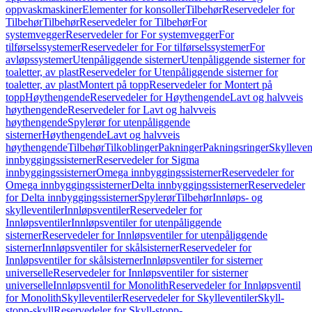
oppvaskmaskiner
Elementer for konsoller
Tilbehør
Reservedeler for
Tilbehør
Tilbehør
Reservedeler for Tilbehør
For
systemvegger
Reservedeler for For systemvegger
For
tilførselssystemer
Reservedeler for For tilførselssystemer
For
avløpssystemer
Utenpåliggende sisterner
Utenpåliggende sisterner for
toaletter, av plast
Reservedeler for Utenpåliggende sisterner for
toaletter, av plast
Montert på topp
Reservedeler for Montert på
topp
Høythengende
Reservedeler for Høythengende
Lavt og halvveis
høythengende
Reservedeler for Lavt og halvveis
høythengende
Spylerør for utenpåliggende
sisterner
Høythengende
Lavt og halvveis
høythengende
Tilbehør
Tilkoblinger
Pakninger
Pakningsringer
Skylleven
innbyggingssisterner
Reservedeler for Sigma
innbyggingssisterner
Omega innbyggingssisterner
Reservedeler for
Omega innbyggingssisterner
Delta innbyggingssisterner
Reservedeler
for Delta innbyggingssisterner
Spylerør
Tilbehør
Innløps- og
skylleventiler
Innløpsventiler
Reservedeler for
Innløpsventiler
Innløpsventiler for utenpåliggende
sisterner
Reservedeler for Innløpsventiler for utenpåliggende
sisterner
Innløpsventiler for skålsisterner
Reservedeler for
Innløpsventiler for skålsisterner
Innløpsventiler for sisterner
universelle
Reservedeler for Innløpsventiler for sisterner
universelle
Innløpsventil for Monolith
Reservedeler for Innløpsventil
for Monolith
Skylleventiler
Reservedeler for Skylleventiler
Skyll-
stopp-skyll
Reservedeler for Skyll-stopp-