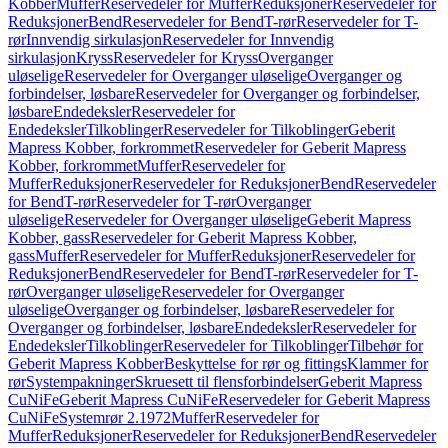
Kobber
Muffer
Reservedeler for Muffer
Reduksjoner
Reservedeler for
Reduksjoner
Bend
Reservedeler for Bend
T-rør
Reservedeler for T-
rør
Innvendig sirkulasjon
Reservedeler for Innvendig
sirkulasjon
Kryss
Reservedeler for Kryss
Overganger
uløselige
Reservedeler for Overganger uløselige
Overganger og
forbindelser, løsbare
Reservedeler for Overganger og forbindelser,
løsbare
Endedeksler
Reservedeler for
Endedeksler
Tilkoblinger
Reservedeler for Tilkoblinger
Geberit
Mapress Kobber, forkrommet
Reservedeler for Geberit Mapress
Kobber, forkrommet
Muffer
Reservedeler for
Muffer
Reduksjoner
Reservedeler for Reduksjoner
Bend
Reservedeler
for Bend
T-rør
Reservedeler for T-rør
Overganger
uløselige
Reservedeler for Overganger uløselige
Geberit Mapress
Kobber, gass
Reservedeler for Geberit Mapress Kobber,
gass
Muffer
Reservedeler for Muffer
Reduksjoner
Reservedeler for
Reduksjoner
Bend
Reservedeler for Bend
T-rør
Reservedeler for T-
rør
Overganger uløselige
Reservedeler for Overganger
uløselige
Overganger og forbindelser, løsbare
Reservedeler for
Overganger og forbindelser, løsbare
Endedeksler
Reservedeler for
Endedeksler
Tilkoblinger
Reservedeler for Tilkoblinger
Tilbehør for
Geberit Mapress Kobber
Beskyttelse for rør og fittings
Klammer for
rør
Systempakninger
Skruesett til flensforbindelser
Geberit Mapress
CuNiFe
Geberit Mapress CuNiFe
Reservedeler for Geberit Mapress
CuNiFe
Systemrør 2.1972
Muffer
Reservedeler for
Muffer
Reduksjoner
Reservedeler for Reduksjoner
Bend
Reservedeler