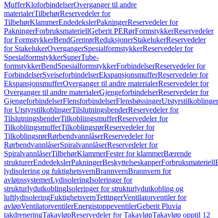
Muffer
Kloforbindelser
Overganger til andre
materialer
Tilbehør
Reservedeler for
Tilbehør
Klammer
Endedeksler
Pakninger
Reservedeler for
Pakninger
Forbruksmateriell
Geberit PE
Rør
Formstykker
Reservedeler
for Formstykker
Bend
Grenrør
Reduksjoner
Stakeluker
Reservedeler
for Stakeluker
Overganger
Spesialformstykker
Reservedeler for
Spesialformstykker
SuperTube-
formstykker
Bend
Spesialformstykker
Forbindelser
Reservedeler for
Forbindelser
Sveiseforbindelser
Ekspansjonsmuffer
Reservedeler for
Ekspansjonsmuffer
Overganger til andre materialer
Reservedeler for
Overganger til andre materialer
Gjengeforbindelser
Reservedeler for
Gjengeforbindelser
Flensforbindelser
Flensbøssinger
Utstyrstilkoblinge
for Utstyrstilkoblinger
Tilslutningsbender
Reservedeler for
Tilslutningsbender
Tilkobliingsmuffer
Reservedeler for
Tilkobliingsmuffer
Tilkoblingsrør
Reservedeler for
Tilkoblingsrør
Rørbendvannlåser
Reservedeler for
Rørbendvannlåser
Spiralvannlåser
Reservedeler for
Spiralvannlåser
Tilbehør
Klammer
Fester for klammer
Bærende
strukturer
Endedeksler
Pakninger
Beskyttelseskapper
Forbruksmateriell
lydisolering og fuktighetsvern
Brannvern
Brannvern for
avløpssystemer
Lydisolering
Isoleringer for
strukturlydutkobling
Isoleringer for strukturlydutkobling og
luftlydisolering
Fuktighetsvern
Tettinger
Ventilatorventiler for
avløp
Ventilatorventiler
Energistoppeventiler
Geberit Pluvia
takdrenering
Takavløp
Reservedeler for Takavløp
Takavløp opptil 12