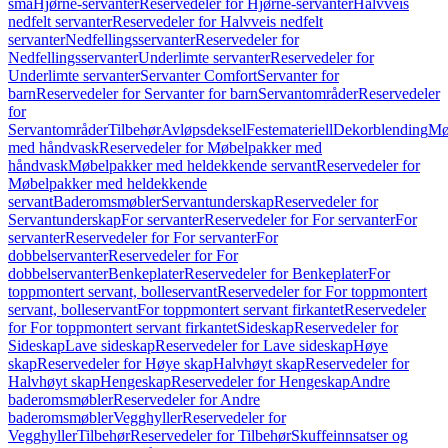
små
Hjørne-servanter
Reservedeler for Hjørne-servanter
Halvveis
nedfelt servanter
Reservedeler for Halvveis nedfelt
servanter
Nedfellingsservanter
Reservedeler for
Nedfellingsservanter
Underlimte servanter
Reservedeler for
Underlimte servanter
Servanter Comfort
Servanter for
barn
Reservedeler for Servanter for barn
Servantområder
Reservedeler
for
Servantområder
Tilbehør
Avløpsdeksel
Festemateriell
Dekorblending
Mø
med håndvask
Reservedeler for Møbelpakker med
håndvask
Møbelpakker med heldekkende servant
Reservedeler for
Møbelpakker med heldekkende
servant
Baderomsmøbler
Servantunderskap
Reservedeler for
Servantunderskap
For servanter
Reservedeler for For servanter
For
servanter
Reservedeler for For servanter
For
dobbelservanter
Reservedeler for For
dobbelservanter
Benkeplater
Reservedeler for Benkeplater
For
toppmontert servant, bolleservant
Reservedeler for For toppmontert
servant, bolleservant
For toppmontert servant firkantet
Reservedeler
for For toppmontert servant firkantet
Sideskap
Reservedeler for
Sideskap
Lave sideskap
Reservedeler for Lave sideskap
Høye
skap
Reservedeler for Høye skap
Halvhøyt skap
Reservedeler for
Halvhøyt skap
Hengeskap
Reservedeler for Hengeskap
Andre
baderomsmøbler
Reservedeler for Andre
baderomsmøbler
Vegghyller
Reservedeler for
Vegghyller
Tilbehør
Reservedeler for Tilbehør
Skuffeinnsatser og