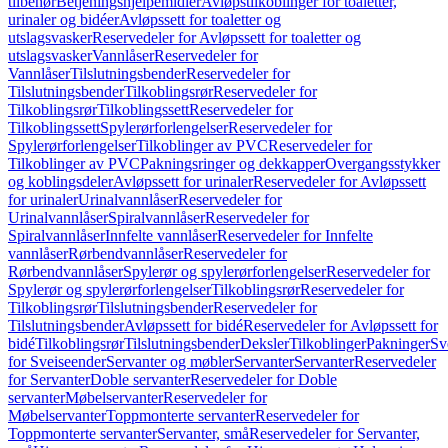
tilbehør
Betjeningshjelpemidler
Avløpstilkoblinger for toaletter,
urinaler og bidéer
Avløpssett for toaletter og
utslagsvasker
Reservedeler for Avløpssett for toaletter og
utslagsvasker
Vannlåser
Reservedeler for
Vannlåser
Tilslutningsbender
Reservedeler for
Tilslutningsbender
Tilkoblingsrør
Reservedeler for
Tilkoblingsrør
Tilkoblingssett
Reservedeler for
Tilkoblingssett
Spylerørforlengelser
Reservedeler for
Spylerørforlengelser
Tilkoblinger av PVC
Reservedeler for
Tilkoblinger av PVC
Pakningsringer og dekkapper
Overgangsstykker
og koblingsdeler
Avløpssett for urinaler
Reservedeler for Avløpssett
for urinaler
Urinalvannlåser
Reservedeler for
Urinalvannlåser
Spiralvannlåser
Reservedeler for
Spiralvannlåser
Innfelte vannlåser
Reservedeler for Innfelte
vannlåser
Rørbendvannlåser
Reservedeler for
Rørbendvannlåser
Spylerør og spylerørforlengelser
Reservedeler for
Spylerør og spylerørforlengelser
Tilkoblingsrør
Reservedeler for
Tilkoblingsrør
Tilslutningsbender
Reservedeler for
Tilslutningsbender
Avløpssett for bidé
Reservedeler for Avløpssett for
bidé
Tilkoblingsrør
Tilslutningsbender
Deksler
Tilkoblinger
Pakninger
Sv
for Sveiseender
Servanter og møbler
Servanter
Servanter
Reservedeler
for Servanter
Doble servanter
Reservedeler for Doble
servanter
Møbelservanter
Reservedeler for
Møbelservanter
Toppmonterte servanter
Reservedeler for
Toppmonterte servanter
Servanter, små
Reservedeler for Servanter,