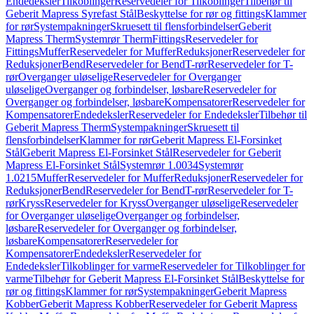
Endedeksler
Tilkoblinger
Reservedeler for Tilkoblinger
Tilbehør til
Geberit Mapress Syrefast Stål
Beskyttelse for rør og fittings
Klammer
for rør
Systempakninger
Skruesett til flensforbindelser
Geberit
Mapress Therm
Systemrør Therm
Fittings
Reservedeler for
Fittings
Muffer
Reservedeler for Muffer
Reduksjoner
Reservedeler for
Reduksjoner
Bend
Reservedeler for Bend
T-rør
Reservedeler for T-
rør
Overganger uløselige
Reservedeler for Overganger
uløselige
Overganger og forbindelser, løsbare
Reservedeler for
Overganger og forbindelser, løsbare
Kompensatorer
Reservedeler for
Kompensatorer
Endedeksler
Reservedeler for Endedeksler
Tilbehør til
Geberit Mapress Therm
Systempakninger
Skruesett til
flensforbindelser
Klammer for rør
Geberit Mapress El-Forsinket
Stål
Geberit Mapress El-Forsinket Stål
Reservedeler for Geberit
Mapress El-Forsinket Stål
Systemrør 1.0034
Systemrør
1.0215
Muffer
Reservedeler for Muffer
Reduksjoner
Reservedeler for
Reduksjoner
Bend
Reservedeler for Bend
T-rør
Reservedeler for T-
rør
Kryss
Reservedeler for Kryss
Overganger uløselige
Reservedeler
for Overganger uløselige
Overganger og forbindelser,
løsbare
Reservedeler for Overganger og forbindelser,
løsbare
Kompensatorer
Reservedeler for
Kompensatorer
Endedeksler
Reservedeler for
Endedeksler
Tilkoblinger for varme
Reservedeler for Tilkoblinger for
varme
Tilbehør for Geberit Mapress El-Forsinket Stål
Beskyttelse for
rør og fittings
Klammer for rør
Systempakninger
Geberit Mapress
Kobber
Geberit Mapress Kobber
Reservedeler for Geberit Mapress