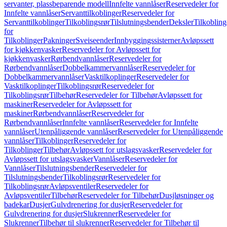
servanter, plassbeparende modell
Innfelte vannlåser
Reservedeler for
Innfelte vannlåser
Servanttilkoblinger
Reservedeler for
Servanttilkoblinger
Tilkoblingsrør
Tilslutningsbender
Deksler
Tilkobling
for
Tilkoblinger
Pakninger
Sveiseender
Innbyggingssisterner
Avløpssett
for kjøkkenvasker
Reservedeler for Avløpssett for
kjøkkenvasker
Rørbendvannlåser
Reservedeler for
Rørbendvannlåser
Dobbelkammervannlåser
Reservedeler for
Dobbelkammervannlåser
Vasktilkoplinger
Reservedeler for
Vasktilkoplinger
Tilkoblingsrør
Reservedeler for
Tilkoblingsrør
Tilbehør
Reservedeler for Tilbehør
Avløpssett for
maskiner
Reservedeler for Avløpssett for
maskiner
Rørbendvannlåser
Reservedeler for
Rørbendvannlåser
Innfelte vannlåser
Reservedeler for Innfelte
vannlåser
Utenpåliggende vannlåser
Reservedeler for Utenpåliggende
vannlåser
Tilkoblinger
Reservedeler for
Tilkoblinger
Tilbehør
Avløpssett for utslagsvasker
Reservedeler for
Avløpssett for utslagsvasker
Vannlåser
Reservedeler for
Vannlåser
Tilslutningsbender
Reservedeler for
Tilslutningsbender
Tilkoblingsrør
Reservedeler for
Tilkoblingsrør
Avløpsventiler
Reservedeler for
Avløpsventiler
Tilbehør
Reservedeler for Tilbehør
Dusjløsninger og
badekar
Dusjer
Gulvdrenering for dusjer
Reservedeler for
Gulvdrenering for dusjer
Slukrenner
Reservedeler for
Slukrenner
Tilbehør til slukrenner
Reservedeler for Tilbehør til