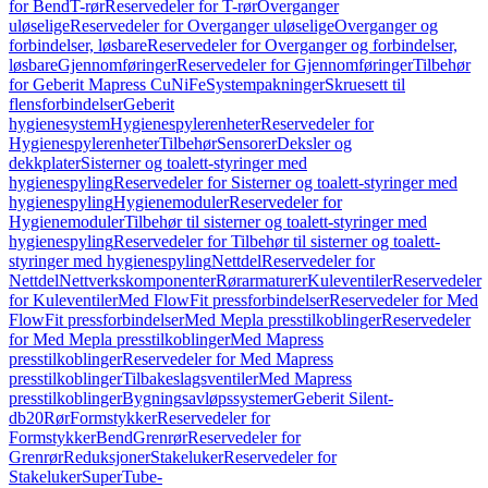
for Bend
T-rør
Reservedeler for T-rør
Overganger
uløselige
Reservedeler for Overganger uløselige
Overganger og
forbindelser, løsbare
Reservedeler for Overganger og forbindelser,
løsbare
Gjennomføringer
Reservedeler for Gjennomføringer
Tilbehør
for Geberit Mapress CuNiFe
Systempakninger
Skruesett til
flensforbindelser
Geberit
hygienesystem
Hygienespylerenheter
Reservedeler for
Hygienespylerenheter
Tilbehør
Sensorer
Deksler og
dekkplater
Sisterner og toalett-styringer med
hygienespyling
Reservedeler for Sisterner og toalett-styringer med
hygienespyling
Hygienemoduler
Reservedeler for
Hygienemoduler
Tilbehør til sisterner og toalett-styringer med
hygienespyling
Reservedeler for Tilbehør til sisterner og toalett-
styringer med hygienespyling
Nettdel
Reservedeler for
Nettdel
Nettverkskomponenter
Rørarmaturer
Kuleventiler
Reservedeler
for Kuleventiler
Med FlowFit pressforbindelser
Reservedeler for Med
FlowFit pressforbindelser
Med Mepla presstilkoblinger
Reservedeler
for Med Mepla presstilkoblinger
Med Mapress
presstilkoblinger
Reservedeler for Med Mapress
presstilkoblinger
Tilbakeslagsventiler
Med Mapress
presstilkoblinger
Bygningsavløpssystemer
Geberit Silent-
db20
Rør
Formstykker
Reservedeler for
Formstykker
Bend
Grenrør
Reservedeler for
Grenrør
Reduksjoner
Stakeluker
Reservedeler for
Stakeluker
SuperTube-