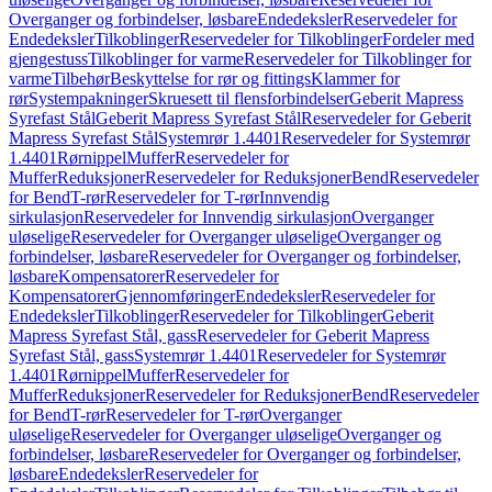
Overganger og forbindelser, løsbare
Endedeksler
Reservedeler for
Endedeksler
Tilkoblinger
Reservedeler for Tilkoblinger
Fordeler med
gjengestuss
Tilkoblinger for varme
Reservedeler for Tilkoblinger for
varme
Tilbehør
Beskyttelse for rør og fittings
Klammer for
rør
Systempakninger
Skruesett til flensforbindelser
Geberit Mapress
Syrefast Stål
Geberit Mapress Syrefast Stål
Reservedeler for Geberit
Mapress Syrefast Stål
Systemrør 1.4401
Reservedeler for Systemrør
1.4401
Rørnippel
Muffer
Reservedeler for
Muffer
Reduksjoner
Reservedeler for Reduksjoner
Bend
Reservedeler
for Bend
T-rør
Reservedeler for T-rør
Innvendig
sirkulasjon
Reservedeler for Innvendig sirkulasjon
Overganger
uløselige
Reservedeler for Overganger uløselige
Overganger og
forbindelser, løsbare
Reservedeler for Overganger og forbindelser,
løsbare
Kompensatorer
Reservedeler for
Kompensatorer
Gjennomføringer
Endedeksler
Reservedeler for
Endedeksler
Tilkoblinger
Reservedeler for Tilkoblinger
Geberit
Mapress Syrefast Stål, gass
Reservedeler for Geberit Mapress
Syrefast Stål, gass
Systemrør 1.4401
Reservedeler for Systemrør
1.4401
Rørnippel
Muffer
Reservedeler for
Muffer
Reduksjoner
Reservedeler for Reduksjoner
Bend
Reservedeler
for Bend
T-rør
Reservedeler for T-rør
Overganger
uløselige
Reservedeler for Overganger uløselige
Overganger og
forbindelser, løsbare
Reservedeler for Overganger og forbindelser,
løsbare
Endedeksler
Reservedeler for