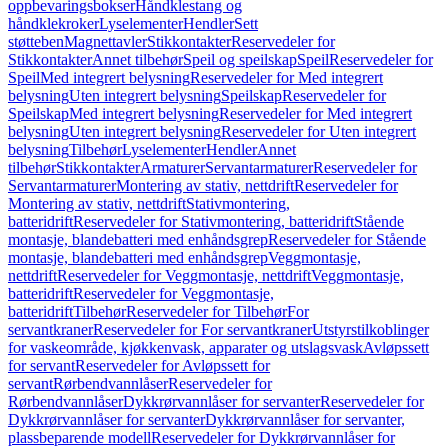
oppbevaringsbokser
Håndklestang og
håndklekroker
Lyselementer
Hendler
Sett
støtteben
Magnettavler
Stikkontakter
Reservedeler for
Stikkontakter
Annet tilbehør
Speil og speilskap
Speil
Reservedeler for
Speil
Med integrert belysning
Reservedeler for Med integrert
belysning
Uten integrert belysning
Speilskap
Reservedeler for
Speilskap
Med integrert belysning
Reservedeler for Med integrert
belysning
Uten integrert belysning
Reservedeler for Uten integrert
belysning
Tilbehør
Lyselementer
Hendler
Annet
tilbehør
Stikkontakter
Armaturer
Servantarmaturer
Reservedeler for
Servantarmaturer
Montering av stativ, nettdrift
Reservedeler for
Montering av stativ, nettdrift
Stativmontering,
batteridrift
Reservedeler for Stativmontering, batteridrift
Stående
montasje, blandebatteri med enhåndsgrep
Reservedeler for Stående
montasje, blandebatteri med enhåndsgrep
Veggmontasje,
nettdrift
Reservedeler for Veggmontasje, nettdrift
Veggmontasje,
batteridrift
Reservedeler for Veggmontasje,
batteridrift
Tilbehør
Reservedeler for Tilbehør
For
servantkraner
Reservedeler for For servantkraner
Utstyrstilkoblinger
for vaskeområde, kjøkkenvask, apparater og utslagsvask
Avløpssett
for servant
Reservedeler for Avløpssett for
servant
Rørbendvannlåser
Reservedeler for
Rørbendvannlåser
Dykkrørvannlåser for servanter
Reservedeler for
Dykkrørvannlåser for servanter
Dykkrørvannlåser for servanter,
plassbeparende modell
Reservedeler for Dykkrørvannlåser for