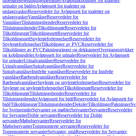
tilbehør
Betjeningshjelpemidler
Avløpstilkoblinger for toaletter,
urinaler og bidéer
Avløpssett for toaletter og
utslagsvasker
Reservedeler for Avløpssett for toaletter og
utslagsvasker
Vannlåser
Reservedeler for
Vannlåser
Tilslutningsbender
Reservedeler for
Tilslutningsbender
Tilkoblingsrør
Reservedeler for
Tilkoblingsrør
Tilkoblingssett
Reservedeler for
Tilkoblingssett
Spylerørforlengelser
Reservedeler for
Spylerørforlengelser
Tilkoblinger av PVC
Reservedeler for
Tilkoblinger av PVC
Pakningsringer og dekkapper
Overgangsstykker
og koblingsdeler
Avløpssett for urinaler
Reservedeler for Avløpssett
for urinaler
Urinalvannlåser
Reservedeler for
Urinalvannlåser
Spiralvannlåser
Reservedeler for
Spiralvannlåser
Innfelte vannlåser
Reservedeler for Innfelte
vannlåser
Rørbendvannlåser
Reservedeler for
Rørbendvannlåser
Spylerør og spylerørforlengelser
Reservedeler for
Spylerør og spylerørforlengelser
Tilkoblingsrør
Reservedeler for
Tilkoblingsrør
Tilslutningsbender
Reservedeler for
Tilslutningsbender
Avløpssett for bidé
Reservedeler for Avløpssett for
bidé
Tilkoblingsrør
Tilslutningsbender
Deksler
Tilkoblinger
Pakninger
Sv
for Sveiseender
Servanter og møbler
Servanter
Servanter
Reservedeler
for Servanter
Doble servanter
Reservedeler for Doble
servanter
Møbelservanter
Reservedeler for
Møbelservanter
Toppmonterte servanter
Reservedeler for
Toppmonterte servanter
Servanter, små
Reservedeler for Servanter,