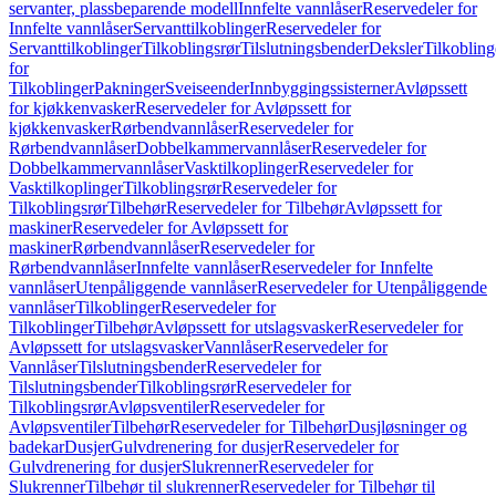
servanter, plassbeparende modell
Innfelte vannlåser
Reservedeler for
Innfelte vannlåser
Servanttilkoblinger
Reservedeler for
Servanttilkoblinger
Tilkoblingsrør
Tilslutningsbender
Deksler
Tilkobling
for
Tilkoblinger
Pakninger
Sveiseender
Innbyggingssisterner
Avløpssett
for kjøkkenvasker
Reservedeler for Avløpssett for
kjøkkenvasker
Rørbendvannlåser
Reservedeler for
Rørbendvannlåser
Dobbelkammervannlåser
Reservedeler for
Dobbelkammervannlåser
Vasktilkoplinger
Reservedeler for
Vasktilkoplinger
Tilkoblingsrør
Reservedeler for
Tilkoblingsrør
Tilbehør
Reservedeler for Tilbehør
Avløpssett for
maskiner
Reservedeler for Avløpssett for
maskiner
Rørbendvannlåser
Reservedeler for
Rørbendvannlåser
Innfelte vannlåser
Reservedeler for Innfelte
vannlåser
Utenpåliggende vannlåser
Reservedeler for Utenpåliggende
vannlåser
Tilkoblinger
Reservedeler for
Tilkoblinger
Tilbehør
Avløpssett for utslagsvasker
Reservedeler for
Avløpssett for utslagsvasker
Vannlåser
Reservedeler for
Vannlåser
Tilslutningsbender
Reservedeler for
Tilslutningsbender
Tilkoblingsrør
Reservedeler for
Tilkoblingsrør
Avløpsventiler
Reservedeler for
Avløpsventiler
Tilbehør
Reservedeler for Tilbehør
Dusjløsninger og
badekar
Dusjer
Gulvdrenering for dusjer
Reservedeler for
Gulvdrenering for dusjer
Slukrenner
Reservedeler for
Slukrenner
Tilbehør til slukrenner
Reservedeler for Tilbehør til