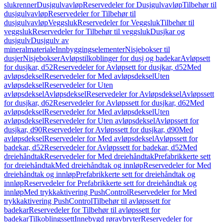
slukrenner
Dusjgulvavløp
Reservedeler for Dusjgulvavløp
Tilbehør til
dusjgulvavløp
Reservedeler for Tilbehør til
dusjgulvavløp
Veggsluk
Reservedeler for Veggsluk
Tilbehør til
veggsluk
Reservedeler for Tilbehør til veggsluk
Dusjkar og
dusjgulv
Dusjgulv av
mineralmateriale
Innbyggingselementer
Nisjebokser til
dusjer
Nisjebokser
Avløpstilkoblinger for dusj og badekar
Avløpsett
for dusjkar, d52
Reservedeler for Avløpsett for dusjkar, d52
Med
avløpsdeksel
Reservedeler for Med avløpsdeksel
Uten
avløpsdeksel
Reservedeler for Uten
avløpsdeksel
Avløpsdeksel
Reservedeler for Avløpsdeksel
Avløpssett
for dusjkar, d62
Reservedeler for Avløpssett for dusjkar, d62
Med
avløpsdeksel
Reservedeler for Med avløpsdeksel
Uten
avløpsdeksel
Reservedeler for Uten avløpsdeksel
Avløpssett for
dusjkar, d90
Reservedeler for Avløpssett for dusjkar, d90
Med
avløpsdeksel
Reservedeler for Med avløpsdeksel
Avløpssett for
badekar, d52
Reservedeler for Avløpssett for badekar, d52
Med
dreiehåndtak
Reservedeler for Med dreiehåndtak
Prefabrikkerte sett
for dreiehåndtak
Med dreiehåndtak og innløp
Reservedeler for Med
dreiehåndtak og innløp
Prefabrikkerte sett for dreiehåndtak og
innløp
Reservedeler for Prefabrikkerte sett for dreiehåndtak og
innløp
Med trykkaktivering PushControl
Reservedeler for Med
trykkaktivering PushControl
Tilbehør til avløpssett for
badekar
Reservedeler for Tilbehør til avløpssett for
badekar
Tilkoblingssett
Innebygd røravbryter
Reservedeler for