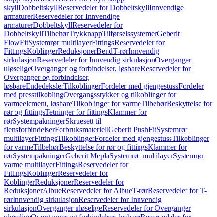
skyll
Dobbeltskyll
Reservedeler for Dobbeltskyll
Innvendige
armaturer
Reservedeler for Innvendige
armaturer
Dobbeltskyll
Reservedeler for
Dobbeltskyll
Tilbehør
Trykknapp
Tilførselssystemer
Geberit
FlowFit
Systemrør multilayer
Fittings
Reservedeler for
Fittings
Koblinger
Reduksjoner
Bend
T-rør
Innvendig
sirkulasjon
Reservedeler for Innvendig sirkulasjon
Overganger
uløselige
Overganger og forbindelser, løsbare
Reservedeler for
Overganger og forbindelser,
løsbare
Endedeksler
Tilkoblinger
Fordeler med gjengestuss
Fordeler
med presstilkobling
Overgangsstykker og tilkoblinger for
varmeelement, løsbare
Tilkoblinger for varme
Tilbehør
Beskyttelse for
rør og fittings
Tetninger for fittings
Klammer for
rør
Systempakninger
Skruesett til
flensforbindelser
Forbruksmateriell
Geberit PushFit
Systemrør
multilayer
Fittings
Tilkoblinger
Fordeler med gjengestuss
Tilkoblinger
for varme
Tilbehør
Beskyttelse for rør og fittings
Klammer for
rør
Systempakninger
Geberit Mepla
Systemrør multilayer
Systemrør
varme multilayer
Fittings
Reservedeler for
Fittings
Koblinger
Reservedeler for
Koblinger
Reduksjoner
Reservedeler for
Reduksjoner
Albue
Reservedeler for Albue
T-rør
Reservedeler for T-
rør
Innvendig sirkulasjon
Reservedeler for Innvendig
sirkulasjon
Overganger uløselige
Reservedeler for Overganger
uløselige
Overganger og forbindelser, løsbare
Reservedeler for