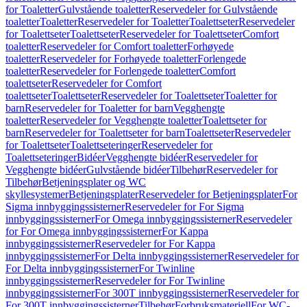
for Toaletter
Gulvstående toaletter
Reservedeler for Gulvstående
toaletter
Toaletter
Reservedeler for Toaletter
Toalettseter
Reservedeler
for Toalettseter
Toalettseter
Reservedeler for Toalettseter
Comfort
toaletter
Reservedeler for Comfort toaletter
Forhøyede
toaletter
Reservedeler for Forhøyede toaletter
Forlengede
toaletter
Reservedeler for Forlengede toaletter
Comfort
toalettseter
Reservedeler for Comfort
toalettseter
Toalettseter
Reservedeler for Toalettseter
Toaletter for
barn
Reservedeler for Toaletter for barn
Vegghengte
toaletter
Reservedeler for Vegghengte toaletter
Toalettseter for
barn
Reservedeler for Toalettseter for barn
Toalettseter
Reservedeler
for Toalettseter
Toalettseteringer
Reservedeler for
Toalettseteringer
Bidéer
Vegghengte bidéer
Reservedeler for
Vegghengte bidéer
Gulvstående bidéer
Tilbehør
Reservedeler for
Tilbehør
Betjeningsplater og WC
skyllesystemer
Betjeningsplater
Reservedeler for Betjeningsplater
For
Sigma innbyggingssisterner
Reservedeler for For Sigma
innbyggingssisterner
For Omega innbyggingssisterner
Reservedeler
for For Omega innbyggingssisterner
For Kappa
innbyggingssisterner
Reservedeler for For Kappa
innbyggingssisterner
For Delta innbyggingssisterner
Reservedeler for
For Delta innbyggingssisterner
For Twinline
innbyggingssisterner
Reservedeler for For Twinline
innbyggingssisterner
For 300T innbyggingssisterner
Reservedeler for
For 300T innbyggingssisterner
Tilbehør
Forbruksmateriell
For WC-