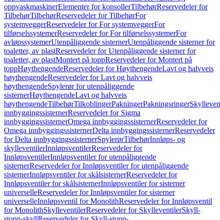
oppvaskmaskiner
Elementer for konsoller
Tilbehør
Reservedeler for
Tilbehør
Tilbehør
Reservedeler for Tilbehør
For
systemvegger
Reservedeler for For systemvegger
For
tilførselssystemer
Reservedeler for For tilførselssystemer
For
avløpssystemer
Utenpåliggende sisterner
Utenpåliggende sisterner for
toaletter, av plast
Reservedeler for Utenpåliggende sisterner for
toaletter, av plast
Montert på topp
Reservedeler for Montert på
topp
Høythengende
Reservedeler for Høythengende
Lavt og halvveis
høythengende
Reservedeler for Lavt og halvveis
høythengende
Spylerør for utenpåliggende
sisterner
Høythengende
Lavt og halvveis
høythengende
Tilbehør
Tilkoblinger
Pakninger
Pakningsringer
Skylleven
innbyggingssisterner
Reservedeler for Sigma
innbyggingssisterner
Omega innbyggingssisterner
Reservedeler for
Omega innbyggingssisterner
Delta innbyggingssisterner
Reservedeler
for Delta innbyggingssisterner
Spylerør
Tilbehør
Innløps- og
skylleventiler
Innløpsventiler
Reservedeler for
Innløpsventiler
Innløpsventiler for utenpåliggende
sisterner
Reservedeler for Innløpsventiler for utenpåliggende
sisterner
Innløpsventiler for skålsisterner
Reservedeler for
Innløpsventiler for skålsisterner
Innløpsventiler for sisterner
universelle
Reservedeler for Innløpsventiler for sisterner
universelle
Innløpsventil for Monolith
Reservedeler for Innløpsventil
for Monolith
Skylleventiler
Reservedeler for Skylleventiler
Skyll-
stopp-skyll
Reservedeler for Skyll-stopp-