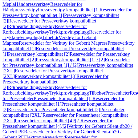
Mepla
Håndpressverktøy
Reservedeler for
Håndpressverktøy
Presseverktøy kompatibilitet [1]
Reservedeler for
Presseverktøy kompatibilitet [1]
Presseverktøy kompatibilitet
[2]
Reservedeler for Presseverktøy kompatibilitet
[2]
Rørbearbeidingsverktøy
Reservedeler for
Rørbearbeidingsverktøy
Trykkprøvingsplugg
Reservedeler for
Trykkprøvingsplugg
Tilbehør
Verktøy for Geberit
Mapress
Reservedeler for Verktøy for Geberit Mapress
Presseverktøy
kompatibilitet [1]
Reservedeler for Presseverktøy kompatibilitet
[1]
Presseverktøy kompatibilitet [2]
Reservedeler for Presseverktøy
kompatibilitet [2]
Pressverktøy-kompatibilitet [1] / [2]
Reservedeler
for Pressverktøy-kompatibilitet [1] / [2]
Presseverktøy kompatibilitet
[2XL]
Reservedeler for Presseverktøy kompatibilitet
[2XL]
Presseverktøy kompatibilitet [3]
Reservedeler for
Presseverktøy kompatibilitet
[3]
Rørbearbeidingsverktøy
Reservedeler for
Rørbearbeidingsverktøy
Trykkprøvingsplugg
Tilbehør
Pressenheter
Res
for Pressenheter
Pressenheter kompatibilitet [1]
Reservedeler for
Pressenheter kompatibilitet [1]
Pressenheter kompatibilitet
[2]
Reservedeler for Pressenheter kompatibilitet [2]
Pressenheter
kompatibilitet [2XL]
Reservedeler for Pressenheter kompatibilitet
[2XL]
Pressenheter kompatibilitet [4]/[2]
Reservedeler for
Pressenheter kompatibilitet [4]/[2]
Verktøy for Geberit Silent-db20 /
Geberit PE
Reservedeler for Verktøy for Geberit Silent-db20 /
Geberit PE
Elektrosveiseverktøy
Reservedeler for