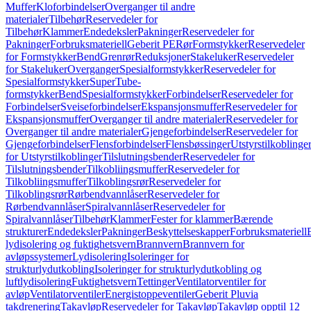
Muffer
Kloforbindelser
Overganger til andre
materialer
Tilbehør
Reservedeler for
Tilbehør
Klammer
Endedeksler
Pakninger
Reservedeler for
Pakninger
Forbruksmateriell
Geberit PE
Rør
Formstykker
Reservedeler
for Formstykker
Bend
Grenrør
Reduksjoner
Stakeluker
Reservedeler
for Stakeluker
Overganger
Spesialformstykker
Reservedeler for
Spesialformstykker
SuperTube-
formstykker
Bend
Spesialformstykker
Forbindelser
Reservedeler for
Forbindelser
Sveiseforbindelser
Ekspansjonsmuffer
Reservedeler for
Ekspansjonsmuffer
Overganger til andre materialer
Reservedeler for
Overganger til andre materialer
Gjengeforbindelser
Reservedeler for
Gjengeforbindelser
Flensforbindelser
Flensbøssinger
Utstyrstilkoblinge
for Utstyrstilkoblinger
Tilslutningsbender
Reservedeler for
Tilslutningsbender
Tilkobliingsmuffer
Reservedeler for
Tilkobliingsmuffer
Tilkoblingsrør
Reservedeler for
Tilkoblingsrør
Rørbendvannlåser
Reservedeler for
Rørbendvannlåser
Spiralvannlåser
Reservedeler for
Spiralvannlåser
Tilbehør
Klammer
Fester for klammer
Bærende
strukturer
Endedeksler
Pakninger
Beskyttelseskapper
Forbruksmateriell
lydisolering og fuktighetsvern
Brannvern
Brannvern for
avløpssystemer
Lydisolering
Isoleringer for
strukturlydutkobling
Isoleringer for strukturlydutkobling og
luftlydisolering
Fuktighetsvern
Tettinger
Ventilatorventiler for
avløp
Ventilatorventiler
Energistoppeventiler
Geberit Pluvia
takdrenering
Takavløp
Reservedeler for Takavløp
Takavløp opptil 12