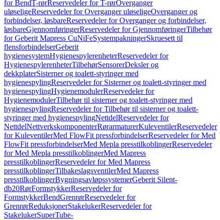
for Bend
T-rør
Reservedeler for T-rør
Overganger
uløselige
Reservedeler for Overganger uløselige
Overganger og
forbindelser, løsbare
Reservedeler for Overganger og forbindelser,
løsbare
Gjennomføringer
Reservedeler for Gjennomføringer
Tilbehør
for Geberit Mapress CuNiFe
Systempakninger
Skruesett til
flensforbindelser
Geberit
hygienesystem
Hygienespylerenheter
Reservedeler for
Hygienespylerenheter
Tilbehør
Sensorer
Deksler og
dekkplater
Sisterner og toalett-styringer med
hygienespyling
Reservedeler for Sisterner og toalett-styringer med
hygienespyling
Hygienemoduler
Reservedeler for
Hygienemoduler
Tilbehør til sisterner og toalett-styringer med
hygienespyling
Reservedeler for Tilbehør til sisterner og toalett-
styringer med hygienespyling
Nettdel
Reservedeler for
Nettdel
Nettverkskomponenter
Rørarmaturer
Kuleventiler
Reservedeler
for Kuleventiler
Med FlowFit pressforbindelser
Reservedeler for Med
FlowFit pressforbindelser
Med Mepla presstilkoblinger
Reservedeler
for Med Mepla presstilkoblinger
Med Mapress
presstilkoblinger
Reservedeler for Med Mapress
presstilkoblinger
Tilbakeslagsventiler
Med Mapress
presstilkoblinger
Bygningsavløpssystemer
Geberit Silent-
db20
Rør
Formstykker
Reservedeler for
Formstykker
Bend
Grenrør
Reservedeler for
Grenrør
Reduksjoner
Stakeluker
Reservedeler for
Stakeluker
SuperTube-