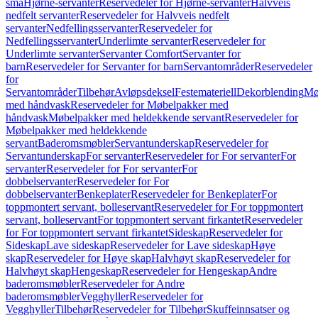
små
Hjørne-servanter
Reservedeler for Hjørne-servanter
Halvveis
nedfelt servanter
Reservedeler for Halvveis nedfelt
servanter
Nedfellingsservanter
Reservedeler for
Nedfellingsservanter
Underlimte servanter
Reservedeler for
Underlimte servanter
Servanter Comfort
Servanter for
barn
Reservedeler for Servanter for barn
Servantområder
Reservedeler
for
Servantområder
Tilbehør
Avløpsdeksel
Festemateriell
Dekorblending
Mø
med håndvask
Reservedeler for Møbelpakker med
håndvask
Møbelpakker med heldekkende servant
Reservedeler for
Møbelpakker med heldekkende
servant
Baderomsmøbler
Servantunderskap
Reservedeler for
Servantunderskap
For servanter
Reservedeler for For servanter
For
servanter
Reservedeler for For servanter
For
dobbelservanter
Reservedeler for For
dobbelservanter
Benkeplater
Reservedeler for Benkeplater
For
toppmontert servant, bolleservant
Reservedeler for For toppmontert
servant, bolleservant
For toppmontert servant firkantet
Reservedeler
for For toppmontert servant firkantet
Sideskap
Reservedeler for
Sideskap
Lave sideskap
Reservedeler for Lave sideskap
Høye
skap
Reservedeler for Høye skap
Halvhøyt skap
Reservedeler for
Halvhøyt skap
Hengeskap
Reservedeler for Hengeskap
Andre
baderomsmøbler
Reservedeler for Andre
baderomsmøbler
Vegghyller
Reservedeler for
Vegghyller
Tilbehør
Reservedeler for Tilbehør
Skuffeinnsatser og