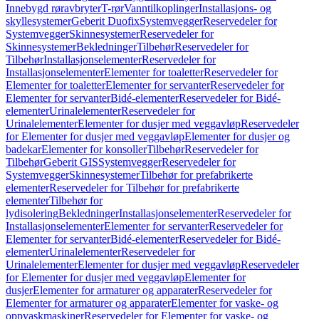
Innebygd røravbryter
T-rør
Vanntilkoplinger
Installasjons- og
skyllesystemer
Geberit Duofix
Systemvegger
Reservedeler for
Systemvegger
Skinnesystemer
Reservedeler for
Skinnesystemer
Bekledninger
Tilbehør
Reservedeler for
Tilbehør
Installasjonselementer
Reservedeler for
Installasjonselementer
Elementer for toaletter
Reservedeler for
Elementer for toaletter
Elementer for servanter
Reservedeler for
Elementer for servanter
Bidé-elementer
Reservedeler for Bidé-
elementer
Urinalelementer
Reservedeler for
Urinalelementer
Elementer for dusjer med veggavløp
Reservedeler
for Elementer for dusjer med veggavløp
Elementer for dusjer og
badekar
Elementer for konsoller
Tilbehør
Reservedeler for
Tilbehør
Geberit GIS
Systemvegger
Reservedeler for
Systemvegger
Skinnesystemer
Tilbehør for prefabrikerte
elementer
Reservedeler for Tilbehør for prefabrikerte
elementer
Tilbehør for
lydisolering
Bekledninger
Installasjonselementer
Reservedeler for
Installasjonselementer
Elementer for servanter
Reservedeler for
Elementer for servanter
Bidé-elementer
Reservedeler for Bidé-
elementer
Urinalelementer
Reservedeler for
Urinalelementer
Elementer for dusjer med veggavløp
Reservedeler
for Elementer for dusjer med veggavløp
Elementer for
dusjer
Elementer for armaturer og apparater
Reservedeler for
Elementer for armaturer og apparater
Elementer for vaske- og
oppvaskmaskiner
Reservedeler for Elementer for vaske- og