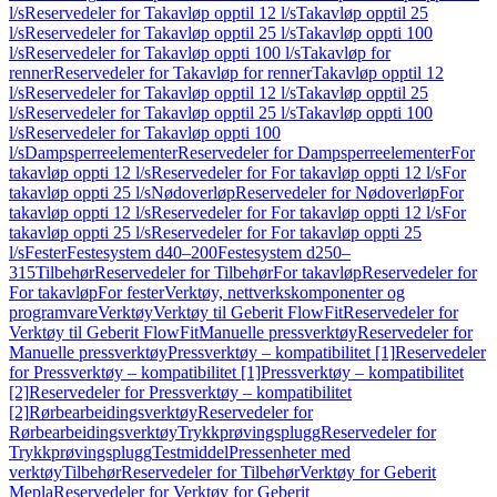
l/s
Reservedeler for Takavløp opptil 12 l/s
Takavløp opptil 25
l/s
Reservedeler for Takavløp opptil 25 l/s
Takavløp oppti 100
l/s
Reservedeler for Takavløp oppti 100 l/s
Takavløp for
renner
Reservedeler for Takavløp for renner
Takavløp opptil 12
l/s
Reservedeler for Takavløp opptil 12 l/s
Takavløp opptil 25
l/s
Reservedeler for Takavløp opptil 25 l/s
Takavløp oppti 100
l/s
Reservedeler for Takavløp oppti 100
l/s
Dampsperreelementer
Reservedeler for Dampsperreelementer
For
takavløp oppti 12 l/s
Reservedeler for For takavløp oppti 12 l/s
For
takavløp oppti 25 l/s
Nødoverløp
Reservedeler for Nødoverløp
For
takavløp oppti 12 l/s
Reservedeler for For takavløp oppti 12 l/s
For
takavløp oppti 25 l/s
Reservedeler for For takavløp oppti 25
l/s
Fester
Festesystem d40–200
Festesystem d250–
315
Tilbehør
Reservedeler for Tilbehør
For takavløp
Reservedeler for
For takavløp
For fester
Verktøy, nettverkskomponenter og
programvare
Verktøy
Verktøy til Geberit FlowFit
Reservedeler for
Verktøy til Geberit FlowFit
Manuelle pressverktøy
Reservedeler for
Manuelle pressverktøy
Pressverktøy – kompatibilitet [1]
Reservedeler
for Pressverktøy – kompatibilitet [1]
Pressverktøy – kompatibilitet
[2]
Reservedeler for Pressverktøy – kompatibilitet
[2]
Rørbearbeidingsverktøy
Reservedeler for
Rørbearbeidingsverktøy
Trykkprøvingsplugg
Reservedeler for
Trykkprøvingsplugg
Testmiddel
Pressenheter med
verktøy
Tilbehør
Reservedeler for Tilbehør
Verktøy for Geberit
Mepla
Reservedeler for Verktøy for Geberit