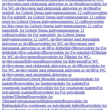
skyllesystem med elektronisk aktivering av skylling
Reservedeler for
For WC-skyllesystem med elektronisk aktivering av skylling
For
nettdrift, for Geberit Sigma innbyggingssisterner 12 cm
Reservedeler
for For nettdrift, for Geberit Sigma innbyggingssisterner 12 cm
Ikke
egnet for Geberit Omega innbyggingssisterner 12 cm
Reservedeler
for Ikke egnet for Geberit Omega innbyggingssisterner 12 cm
For
batteridrift, for Geberit Sigma innbyggingssisterne 12
cm
Reservedeler for For batteridrift, for Geberit Sigma
innbyggingssisterne 12 cm
WC-skyllesystemer med pneumatisk
aktivering av skyll
Reservedeler for WC-skyllesystemer med
pneumatisk aktivering av skyll
For dobbeltskyll
Reservedeler for For
dobbeltskyll
For enkeltskyll
Reservedeler for For enkeltskyll
Tilbehør
for WC-skyllesystemer
Reservedeler for Tilbehør for WC-
skyllesystemer
Råbyggsett
Reservedeler for Råbyggsett
For WC
skyllesystemer med elektronisk aktivering av skyll
Reservedeler for
For WC skyllesystemer med elektronisk aktivering av skyll
For WC
skyllesystemer med pneumatisk aktivering av
skyll
Forbindelser
Geberit Monolith moduler
Sanitærmoduler for
toaletter
Reservedeler for Sanitærmoduler for toaletter
For
vegghengte toaletter
Reservedeler for For vegghengte toaletter
For
gulvstående toaletter
Reservedeler for For gulvstående
toaletter
Tilbehør
Reservedeler for
Tilbehør
Forbruksmateriell
Bidémoduler
Reservedeler for
Bidémoduler
For vegghengte og gulvstående bidéer
Reservedeler for
For vegghengte og gulvstående bidéer
Urinaler
Urinaler, spyledrift,