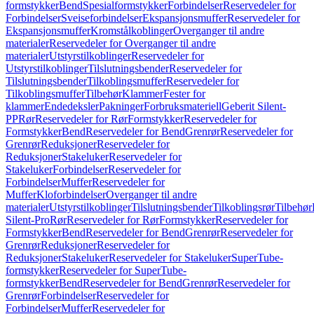
formstykker
Bend
Spesialformstykker
Forbindelser
Reservedeler for
Forbindelser
Sveiseforbindelser
Ekspansjonsmuffer
Reservedeler for
Ekspansjonsmuffer
Kromstålkoblinger
Overganger til andre
materialer
Reservedeler for Overganger til andre
materialer
Utstyrstilkoblinger
Reservedeler for
Utstyrstilkoblinger
Tilslutningsbender
Reservedeler for
Tilslutningsbender
Tilkoblingsmuffer
Reservedeler for
Tilkoblingsmuffer
Tilbehør
Klammer
Fester for
klammer
Endedeksler
Pakninger
Forbruksmateriell
Geberit Silent-
PP
Rør
Reservedeler for Rør
Formstykker
Reservedeler for
Formstykker
Bend
Reservedeler for Bend
Grenrør
Reservedeler for
Grenrør
Reduksjoner
Reservedeler for
Reduksjoner
Stakeluker
Reservedeler for
Stakeluker
Forbindelser
Reservedeler for
Forbindelser
Muffer
Reservedeler for
Muffer
Kloforbindelser
Overganger til andre
materialer
Utstyrstilkoblinger
Tilslutningsbender
Tilkoblingsrør
Tilbehør
Silent-Pro
Rør
Reservedeler for Rør
Formstykker
Reservedeler for
Formstykker
Bend
Reservedeler for Bend
Grenrør
Reservedeler for
Grenrør
Reduksjoner
Reservedeler for
Reduksjoner
Stakeluker
Reservedeler for Stakeluker
SuperTube-
formstykker
Reservedeler for SuperTube-
formstykker
Bend
Reservedeler for Bend
Grenrør
Reservedeler for
Grenrør
Forbindelser
Reservedeler for
Forbindelser
Muffer
Reservedeler for