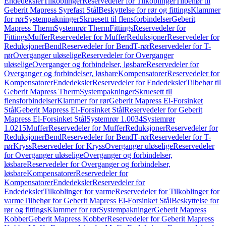
Endedeksler
Tilkoblinger
Reservedeler for Tilkoblinger
Tilbehør til
Geberit Mapress Syrefast Stål
Beskyttelse for rør og fittings
Klammer
for rør
Systempakninger
Skruesett til flensforbindelser
Geberit
Mapress Therm
Systemrør Therm
Fittings
Reservedeler for
Fittings
Muffer
Reservedeler for Muffer
Reduksjoner
Reservedeler for
Reduksjoner
Bend
Reservedeler for Bend
T-rør
Reservedeler for T-
rør
Overganger uløselige
Reservedeler for Overganger
uløselige
Overganger og forbindelser, løsbare
Reservedeler for
Overganger og forbindelser, løsbare
Kompensatorer
Reservedeler for
Kompensatorer
Endedeksler
Reservedeler for Endedeksler
Tilbehør til
Geberit Mapress Therm
Systempakninger
Skruesett til
flensforbindelser
Klammer for rør
Geberit Mapress El-Forsinket
Stål
Geberit Mapress El-Forsinket Stål
Reservedeler for Geberit
Mapress El-Forsinket Stål
Systemrør 1.0034
Systemrør
1.0215
Muffer
Reservedeler for Muffer
Reduksjoner
Reservedeler for
Reduksjoner
Bend
Reservedeler for Bend
T-rør
Reservedeler for T-
rør
Kryss
Reservedeler for Kryss
Overganger uløselige
Reservedeler
for Overganger uløselige
Overganger og forbindelser,
løsbare
Reservedeler for Overganger og forbindelser,
løsbare
Kompensatorer
Reservedeler for
Kompensatorer
Endedeksler
Reservedeler for
Endedeksler
Tilkoblinger for varme
Reservedeler for Tilkoblinger for
varme
Tilbehør for Geberit Mapress El-Forsinket Stål
Beskyttelse for
rør og fittings
Klammer for rør
Systempakninger
Geberit Mapress
Kobber
Geberit Mapress Kobber
Reservedeler for Geberit Mapress