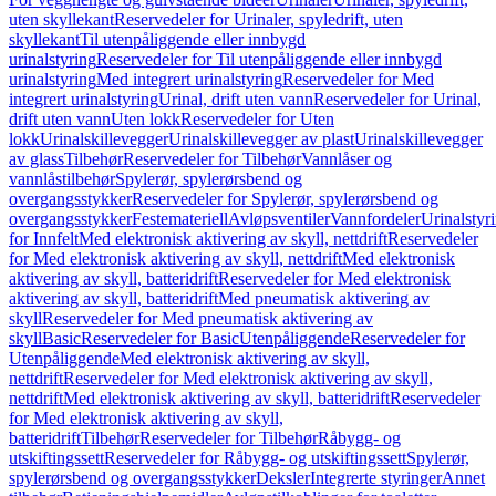
uten skyllekant
Reservedeler for Urinaler, spyledrift, uten
skyllekant
Til utenpåliggende eller innbygd
urinalstyring
Reservedeler for Til utenpåliggende eller innbygd
urinalstyring
Med integrert urinalstyring
Reservedeler for Med
integrert urinalstyring
Urinal, drift uten vann
Reservedeler for Urinal,
drift uten vann
Uten lokk
Reservedeler for Uten
lokk
Urinalskillevegger
Urinalskillevegger av plast
Urinalskillevegger
av glass
Tilbehør
Reservedeler for Tilbehør
Vannlåser og
vannlåstilbehør
Spylerør, spylerørsbend og
overgangsstykker
Reservedeler for Spylerør, spylerørsbend og
overgangsstykker
Festemateriell
Avløpsventiler
Vannfordeler
Urinalstyr
for Innfelt
Med elektronisk aktivering av skyll, nettdrift
Reservedeler
for Med elektronisk aktivering av skyll, nettdrift
Med elektronisk
aktivering av skyll, batteridrift
Reservedeler for Med elektronisk
aktivering av skyll, batteridrift
Med pneumatisk aktivering av
skyll
Reservedeler for Med pneumatisk aktivering av
skyll
Basic
Reservedeler for Basic
Utenpåliggende
Reservedeler for
Utenpåliggende
Med elektronisk aktivering av skyll,
nettdrift
Reservedeler for Med elektronisk aktivering av skyll,
nettdrift
Med elektronisk aktivering av skyll, batteridrift
Reservedeler
for Med elektronisk aktivering av skyll,
batteridrift
Tilbehør
Reservedeler for Tilbehør
Råbygg- og
utskiftingssett
Reservedeler for Råbygg- og utskiftingssett
Spylerør,
spylerørsbend og overgangsstykker
Deksler
Integrerte styringer
Annet