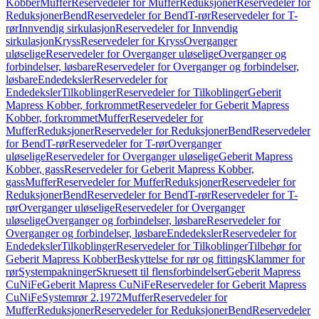
Kobber
Muffer
Reservedeler for Muffer
Reduksjoner
Reservedeler for
Reduksjoner
Bend
Reservedeler for Bend
T-rør
Reservedeler for T-
rør
Innvendig sirkulasjon
Reservedeler for Innvendig
sirkulasjon
Kryss
Reservedeler for Kryss
Overganger
uløselige
Reservedeler for Overganger uløselige
Overganger og
forbindelser, løsbare
Reservedeler for Overganger og forbindelser,
løsbare
Endedeksler
Reservedeler for
Endedeksler
Tilkoblinger
Reservedeler for Tilkoblinger
Geberit
Mapress Kobber, forkrommet
Reservedeler for Geberit Mapress
Kobber, forkrommet
Muffer
Reservedeler for
Muffer
Reduksjoner
Reservedeler for Reduksjoner
Bend
Reservedeler
for Bend
T-rør
Reservedeler for T-rør
Overganger
uløselige
Reservedeler for Overganger uløselige
Geberit Mapress
Kobber, gass
Reservedeler for Geberit Mapress Kobber,
gass
Muffer
Reservedeler for Muffer
Reduksjoner
Reservedeler for
Reduksjoner
Bend
Reservedeler for Bend
T-rør
Reservedeler for T-
rør
Overganger uløselige
Reservedeler for Overganger
uløselige
Overganger og forbindelser, løsbare
Reservedeler for
Overganger og forbindelser, løsbare
Endedeksler
Reservedeler for
Endedeksler
Tilkoblinger
Reservedeler for Tilkoblinger
Tilbehør for
Geberit Mapress Kobber
Beskyttelse for rør og fittings
Klammer for
rør
Systempakninger
Skruesett til flensforbindelser
Geberit Mapress
CuNiFe
Geberit Mapress CuNiFe
Reservedeler for Geberit Mapress
CuNiFe
Systemrør 2.1972
Muffer
Reservedeler for
Muffer
Reduksjoner
Reservedeler for Reduksjoner
Bend
Reservedeler