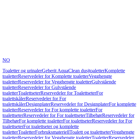
NO
Toaletter og urinaler
Geberit AquaClean dusjtoaletter
Komplette
toaletter
Reservedeler for Komplette toaletter
Vegghengte
toaletter
Reservedeler for Vegghengte toaletter
Gulvstående
toaletter
Reservedeler for Gulvstående
toaletter
Toalettseter
Reservedeler for Toalettseter
For
toalettskåler
Reservedeler for For
toalettskåler
Designplater
Reservedeler for Designplater
For komplette
toaletter
Reservedeler for For komplette toaletter
For
toalettseter
Reservedeler for For toalettseter
Tilbehør
Reservedeler for
Tilbehør
For komplette toaletter
For toalettseter
Reservedeler for For
toalettseter
For toalettseter og komplette
toaletter
Toaletter
Forbruksmateriell
Toalett og toalettseter
Vegghengte
toaletter
Reservedeler for Vegghengte toaletter
Toaletter
Reservedeler