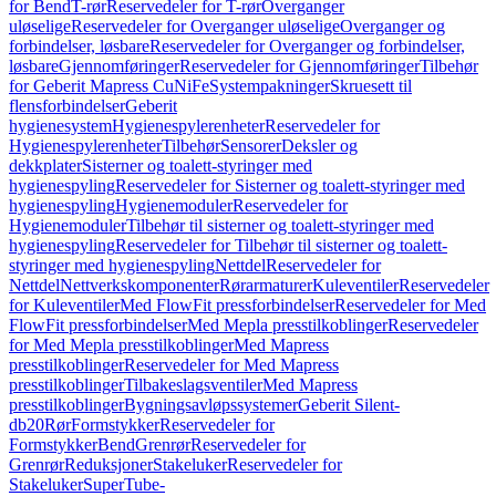
for Bend
T-rør
Reservedeler for T-rør
Overganger
uløselige
Reservedeler for Overganger uløselige
Overganger og
forbindelser, løsbare
Reservedeler for Overganger og forbindelser,
løsbare
Gjennomføringer
Reservedeler for Gjennomføringer
Tilbehør
for Geberit Mapress CuNiFe
Systempakninger
Skruesett til
flensforbindelser
Geberit
hygienesystem
Hygienespylerenheter
Reservedeler for
Hygienespylerenheter
Tilbehør
Sensorer
Deksler og
dekkplater
Sisterner og toalett-styringer med
hygienespyling
Reservedeler for Sisterner og toalett-styringer med
hygienespyling
Hygienemoduler
Reservedeler for
Hygienemoduler
Tilbehør til sisterner og toalett-styringer med
hygienespyling
Reservedeler for Tilbehør til sisterner og toalett-
styringer med hygienespyling
Nettdel
Reservedeler for
Nettdel
Nettverkskomponenter
Rørarmaturer
Kuleventiler
Reservedeler
for Kuleventiler
Med FlowFit pressforbindelser
Reservedeler for Med
FlowFit pressforbindelser
Med Mepla presstilkoblinger
Reservedeler
for Med Mepla presstilkoblinger
Med Mapress
presstilkoblinger
Reservedeler for Med Mapress
presstilkoblinger
Tilbakeslagsventiler
Med Mapress
presstilkoblinger
Bygningsavløpssystemer
Geberit Silent-
db20
Rør
Formstykker
Reservedeler for
Formstykker
Bend
Grenrør
Reservedeler for
Grenrør
Reduksjoner
Stakeluker
Reservedeler for
Stakeluker
SuperTube-