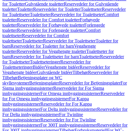
for Toaletter
Gulvstående toaletter
Reservedeler for Gulvstående
toaletter
Toaletter
Reservedeler for Toaletter
Toalettseter
Reservedeler
for Toalettseter
Toalettseter
Reservedeler for Toalettseter
Comfort
toaletter
Reservedeler for Comfort toaletter
Forhøyede
toaletter
Reservedeler for Forhøyede toaletter
Forlengede
toaletter
Reservedeler for Forlengede toaletter
Comfort
toalettseter
Reservedeler for Comfort
toalettseter
Toalettseter
Reservedeler for Toalettseter
Toaletter for
barn
Reservedeler for Toaletter for barn
Vegghengte
toaletter
Reservedeler for Vegghengte toaletter
Toalettseter for
barn
Reservedeler for Toalettseter for barn
Toalettseter
Reservedeler
for Toalettseter
Toalettseteringer
Reservedeler for
Toalettseteringer
Bidéer
Vegghengte bidéer
Reservedeler for
Vegghengte bidéer
Gulvstående bidéer
Tilbehør
Reservedeler for
Tilbehør
Betjeningsplater og WC
skyllesystemer
Betjeningsplater
Reservedeler for Betjeningsplater
For
Sigma innbyggingssisterner
Reservedeler for For Sigma
innbyggingssisterner
For Omega innbyggingssisterner
Reservedeler
for For Omega innbyggingssisterner
For Kappa
innbyggingssisterner
Reservedeler for For Kappa
innbyggingssisterner
For Delta innbyggingssisterner
Reservedeler for
For Delta innbyggingssisterner
For Twinline
innbyggingssisterner
Reservedeler for For Twinline
innbyggingssisterner
For 300T innbyggingssisterner
Reservedeler for
For 300T innbyggingssisterner
Tilbehør
Forbruksmateriell
For WC-