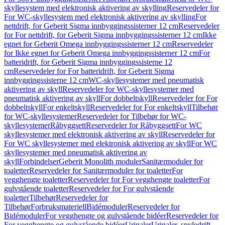
skyllesystem med elektronisk aktivering av skylling
Reservedeler for
For WC-skyllesystem med elektronisk aktivering av skylling
For
nettdrift, for Geberit Sigma innbyggingssisterner 12 cm
Reservedeler
for For nettdrift, for Geberit Sigma innbyggingssisterner 12 cm
Ikke
egnet for Geberit Omega innbyggingssisterner 12 cm
Reservedeler
for Ikke egnet for Geberit Omega innbyggingssisterner 12 cm
For
batteridrift, for Geberit Sigma innbyggingssisterne 12
cm
Reservedeler for For batteridrift, for Geberit Sigma
innbyggingssisterne 12 cm
WC-skyllesystemer med pneumatisk
aktivering av skyll
Reservedeler for WC-skyllesystemer med
pneumatisk aktivering av skyll
For dobbeltskyll
Reservedeler for For
dobbeltskyll
For enkeltskyll
Reservedeler for For enkeltskyll
Tilbehør
for WC-skyllesystemer
Reservedeler for Tilbehør for WC-
skyllesystemer
Råbyggsett
Reservedeler for Råbyggsett
For WC
skyllesystemer med elektronisk aktivering av skyll
Reservedeler for
For WC skyllesystemer med elektronisk aktivering av skyll
For WC
skyllesystemer med pneumatisk aktivering av
skyll
Forbindelser
Geberit Monolith moduler
Sanitærmoduler for
toaletter
Reservedeler for Sanitærmoduler for toaletter
For
vegghengte toaletter
Reservedeler for For vegghengte toaletter
For
gulvstående toaletter
Reservedeler for For gulvstående
toaletter
Tilbehør
Reservedeler for
Tilbehør
Forbruksmateriell
Bidémoduler
Reservedeler for
Bidémoduler
For vegghengte og gulvstående bidéer
Reservedeler for
For vegghengte og gulvstående bidéer
Urinaler
Urinaler, spyledrift,