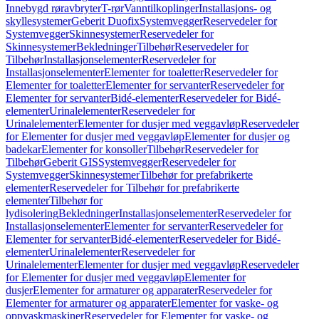
Innebygd røravbryter
T-rør
Vanntilkoplinger
Installasjons- og
skyllesystemer
Geberit Duofix
Systemvegger
Reservedeler for
Systemvegger
Skinnesystemer
Reservedeler for
Skinnesystemer
Bekledninger
Tilbehør
Reservedeler for
Tilbehør
Installasjonselementer
Reservedeler for
Installasjonselementer
Elementer for toaletter
Reservedeler for
Elementer for toaletter
Elementer for servanter
Reservedeler for
Elementer for servanter
Bidé-elementer
Reservedeler for Bidé-
elementer
Urinalelementer
Reservedeler for
Urinalelementer
Elementer for dusjer med veggavløp
Reservedeler
for Elementer for dusjer med veggavløp
Elementer for dusjer og
badekar
Elementer for konsoller
Tilbehør
Reservedeler for
Tilbehør
Geberit GIS
Systemvegger
Reservedeler for
Systemvegger
Skinnesystemer
Tilbehør for prefabrikerte
elementer
Reservedeler for Tilbehør for prefabrikerte
elementer
Tilbehør for
lydisolering
Bekledninger
Installasjonselementer
Reservedeler for
Installasjonselementer
Elementer for servanter
Reservedeler for
Elementer for servanter
Bidé-elementer
Reservedeler for Bidé-
elementer
Urinalelementer
Reservedeler for
Urinalelementer
Elementer for dusjer med veggavløp
Reservedeler
for Elementer for dusjer med veggavløp
Elementer for
dusjer
Elementer for armaturer og apparater
Reservedeler for
Elementer for armaturer og apparater
Elementer for vaske- og
oppvaskmaskiner
Reservedeler for Elementer for vaske- og