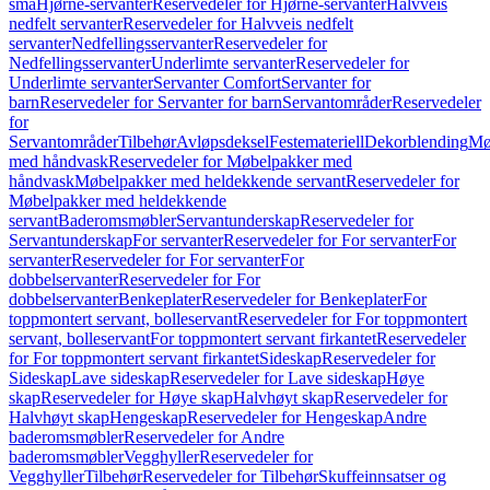
små
Hjørne-servanter
Reservedeler for Hjørne-servanter
Halvveis
nedfelt servanter
Reservedeler for Halvveis nedfelt
servanter
Nedfellingsservanter
Reservedeler for
Nedfellingsservanter
Underlimte servanter
Reservedeler for
Underlimte servanter
Servanter Comfort
Servanter for
barn
Reservedeler for Servanter for barn
Servantområder
Reservedeler
for
Servantområder
Tilbehør
Avløpsdeksel
Festemateriell
Dekorblending
Mø
med håndvask
Reservedeler for Møbelpakker med
håndvask
Møbelpakker med heldekkende servant
Reservedeler for
Møbelpakker med heldekkende
servant
Baderomsmøbler
Servantunderskap
Reservedeler for
Servantunderskap
For servanter
Reservedeler for For servanter
For
servanter
Reservedeler for For servanter
For
dobbelservanter
Reservedeler for For
dobbelservanter
Benkeplater
Reservedeler for Benkeplater
For
toppmontert servant, bolleservant
Reservedeler for For toppmontert
servant, bolleservant
For toppmontert servant firkantet
Reservedeler
for For toppmontert servant firkantet
Sideskap
Reservedeler for
Sideskap
Lave sideskap
Reservedeler for Lave sideskap
Høye
skap
Reservedeler for Høye skap
Halvhøyt skap
Reservedeler for
Halvhøyt skap
Hengeskap
Reservedeler for Hengeskap
Andre
baderomsmøbler
Reservedeler for Andre
baderomsmøbler
Vegghyller
Reservedeler for
Vegghyller
Tilbehør
Reservedeler for Tilbehør
Skuffeinnsatser og