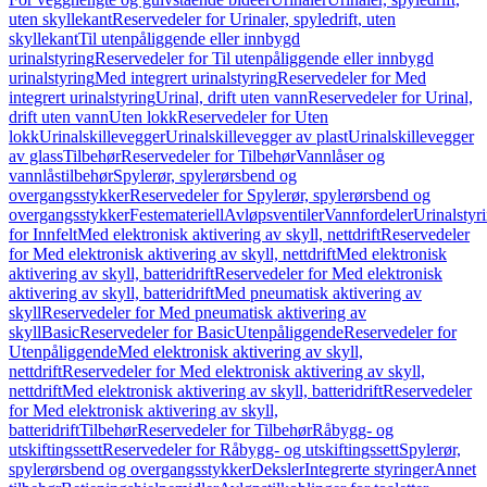
uten skyllekant
Reservedeler for Urinaler, spyledrift, uten
skyllekant
Til utenpåliggende eller innbygd
urinalstyring
Reservedeler for Til utenpåliggende eller innbygd
urinalstyring
Med integrert urinalstyring
Reservedeler for Med
integrert urinalstyring
Urinal, drift uten vann
Reservedeler for Urinal,
drift uten vann
Uten lokk
Reservedeler for Uten
lokk
Urinalskillevegger
Urinalskillevegger av plast
Urinalskillevegger
av glass
Tilbehør
Reservedeler for Tilbehør
Vannlåser og
vannlåstilbehør
Spylerør, spylerørsbend og
overgangsstykker
Reservedeler for Spylerør, spylerørsbend og
overgangsstykker
Festemateriell
Avløpsventiler
Vannfordeler
Urinalstyr
for Innfelt
Med elektronisk aktivering av skyll, nettdrift
Reservedeler
for Med elektronisk aktivering av skyll, nettdrift
Med elektronisk
aktivering av skyll, batteridrift
Reservedeler for Med elektronisk
aktivering av skyll, batteridrift
Med pneumatisk aktivering av
skyll
Reservedeler for Med pneumatisk aktivering av
skyll
Basic
Reservedeler for Basic
Utenpåliggende
Reservedeler for
Utenpåliggende
Med elektronisk aktivering av skyll,
nettdrift
Reservedeler for Med elektronisk aktivering av skyll,
nettdrift
Med elektronisk aktivering av skyll, batteridrift
Reservedeler
for Med elektronisk aktivering av skyll,
batteridrift
Tilbehør
Reservedeler for Tilbehør
Råbygg- og
utskiftingssett
Reservedeler for Råbygg- og utskiftingssett
Spylerør,
spylerørsbend og overgangsstykker
Deksler
Integrerte styringer
Annet