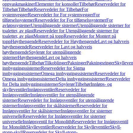
oppvaskmaskiner
Elementer for konsoller
Tilbehør
Reservedeler for
Tilbehør
Tilbehør
Reservedeler for Tilbehør
For
systemvegger
Reservedeler for For systemvegger
For
tilførselssystemer
Reservedeler for For tilførselssystemer
For
avløpssystemer
Utenpåliggende sisterner
Utenpåliggende sisterner for
toaletter, av plast
Reservedeler for Utenpåliggende sisterner for
toaletter, av plast
Montert på topp
Reservedeler for Montert på
topp
Høythengende
Reservedeler for Høythengende
Lavt og halvveis
høythengende
Reservedeler for Lavt og halvveis
høythengende
Spylerør for utenpåliggende
sisterner
Høythengende
Lavt og halvveis
høythengende
Tilbehør
Tilkoblinger
Pakninger
Pakningsringer
Skylleven
innbyggingssisterner
Reservedeler for Sigma
innbyggingssisterner
Omega innbyggingssisterner
Reservedeler for
Omega innbyggingssisterner
Delta innbyggingssisterner
Reservedeler
for Delta innbyggingssisterner
Spylerør
Tilbehør
Innløps- og
skylleventiler
Innløpsventiler
Reservedeler for
Innløpsventiler
Innløpsventiler for utenpåliggende
sisterner
Reservedeler for Innløpsventiler for utenpåliggende
sisterner
Innløpsventiler for skålsisterner
Reservedeler for
Innløpsventiler for skålsisterner
Innløpsventiler for sisterner
universelle
Reservedeler for Innløpsventiler for sisterner
universelle
Innløpsventil for Monolith
Reservedeler for Innløpsventil
for Monolith
Skylleventiler
Reservedeler for Skylleventiler
Skyll-
stopp-skyll
Reservedeler for Skyll-stopp-