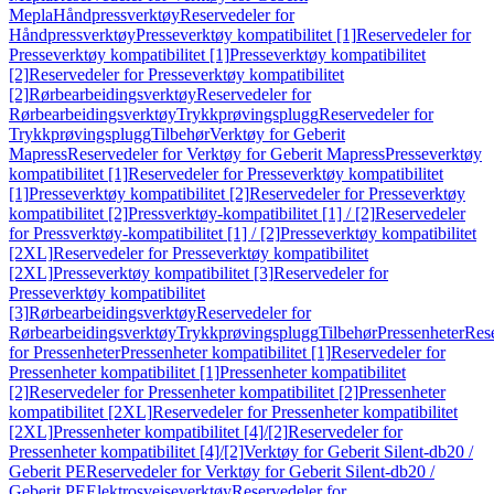
Mepla
Håndpressverktøy
Reservedeler for
Håndpressverktøy
Presseverktøy kompatibilitet [1]
Reservedeler for
Presseverktøy kompatibilitet [1]
Presseverktøy kompatibilitet
[2]
Reservedeler for Presseverktøy kompatibilitet
[2]
Rørbearbeidingsverktøy
Reservedeler for
Rørbearbeidingsverktøy
Trykkprøvingsplugg
Reservedeler for
Trykkprøvingsplugg
Tilbehør
Verktøy for Geberit
Mapress
Reservedeler for Verktøy for Geberit Mapress
Presseverktøy
kompatibilitet [1]
Reservedeler for Presseverktøy kompatibilitet
[1]
Presseverktøy kompatibilitet [2]
Reservedeler for Presseverktøy
kompatibilitet [2]
Pressverktøy-kompatibilitet [1] / [2]
Reservedeler
for Pressverktøy-kompatibilitet [1] / [2]
Presseverktøy kompatibilitet
[2XL]
Reservedeler for Presseverktøy kompatibilitet
[2XL]
Presseverktøy kompatibilitet [3]
Reservedeler for
Presseverktøy kompatibilitet
[3]
Rørbearbeidingsverktøy
Reservedeler for
Rørbearbeidingsverktøy
Trykkprøvingsplugg
Tilbehør
Pressenheter
Res
for Pressenheter
Pressenheter kompatibilitet [1]
Reservedeler for
Pressenheter kompatibilitet [1]
Pressenheter kompatibilitet
[2]
Reservedeler for Pressenheter kompatibilitet [2]
Pressenheter
kompatibilitet [2XL]
Reservedeler for Pressenheter kompatibilitet
[2XL]
Pressenheter kompatibilitet [4]/[2]
Reservedeler for
Pressenheter kompatibilitet [4]/[2]
Verktøy for Geberit Silent-db20 /
Geberit PE
Reservedeler for Verktøy for Geberit Silent-db20 /
Geberit PE
Elektrosveiseverktøy
Reservedeler for