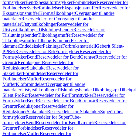
formstykker
Bend
Spesialformstykker
Forbindelser
Reservedeler for
Forbindelser
Sveiseforbindelser
Ekspansjonsmuffer
Reservedeler for
Ekspansjonsmuffer
Kromstålkoblinger
Overganger til andre
materialer
Reservedeler for Overganger til andre
materialer
Utstyrstilkoblinger
Reservedeler for
Utstyrstilkoblinger
Tilslutningsbender
Reservedeler for
Tilslutningsbender
Tilkoblingsmuffer
Reservedeler for
Tilkoblingsmuffer
Tilbehør
Klammer
Fester for
klammer
Endedeksler
Pakninger
Forbruksmateriell
Geberit Silent-
PP
Rør
Reservedeler for Rør
Formstykker
Reservedeler for
Formstykker
Bend
Reservedeler for Bend
Grenrør
Reservedeler for
Grenrør
Reduksjoner
Reservedeler for
Reduksjoner
Stakeluker
Reservedeler for
Stakeluker
Forbindelser
Reservedeler for
Forbindelser
Muffer
Reservedeler for
Muffer
Kloforbindelser
Overganger til andre
materialer
Utstyrstilkoblinger
Tilslutningsbender
Tilkoblingsrør
Tilbehør
Silent-Pro
Rør
Reservedeler for Rør
Formstykker
Reservedeler for
Formstykker
Bend
Reservedeler for Bend
Grenrør
Reservedeler for
Grenrør
Reduksjoner
Reservedeler for
Reduksjoner
Stakeluker
Reservedeler for Stakeluker
SuperTube-
formstykker
Reservedeler for SuperTube-
formstykker
Bend
Reservedeler for Bend
Grenrør
Reservedeler for
Grenrør
Forbindelser
Reservedeler for
Forbindelser
Muffer
Reservedeler for