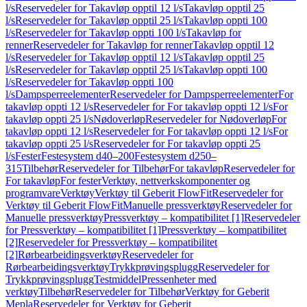
l/s
Reservedeler for Takavløp opptil 12 l/s
Takavløp opptil 25
l/s
Reservedeler for Takavløp opptil 25 l/s
Takavløp oppti 100
l/s
Reservedeler for Takavløp oppti 100 l/s
Takavløp for
renner
Reservedeler for Takavløp for renner
Takavløp opptil 12
l/s
Reservedeler for Takavløp opptil 12 l/s
Takavløp opptil 25
l/s
Reservedeler for Takavløp opptil 25 l/s
Takavløp oppti 100
l/s
Reservedeler for Takavløp oppti 100
l/s
Dampsperreelementer
Reservedeler for Dampsperreelementer
For
takavløp oppti 12 l/s
Reservedeler for For takavløp oppti 12 l/s
For
takavløp oppti 25 l/s
Nødoverløp
Reservedeler for Nødoverløp
For
takavløp oppti 12 l/s
Reservedeler for For takavløp oppti 12 l/s
For
takavløp oppti 25 l/s
Reservedeler for For takavløp oppti 25
l/s
Fester
Festesystem d40–200
Festesystem d250–
315
Tilbehør
Reservedeler for Tilbehør
For takavløp
Reservedeler for
For takavløp
For fester
Verktøy, nettverkskomponenter og
programvare
Verktøy
Verktøy til Geberit FlowFit
Reservedeler for
Verktøy til Geberit FlowFit
Manuelle pressverktøy
Reservedeler for
Manuelle pressverktøy
Pressverktøy – kompatibilitet [1]
Reservedeler
for Pressverktøy – kompatibilitet [1]
Pressverktøy – kompatibilitet
[2]
Reservedeler for Pressverktøy – kompatibilitet
[2]
Rørbearbeidingsverktøy
Reservedeler for
Rørbearbeidingsverktøy
Trykkprøvingsplugg
Reservedeler for
Trykkprøvingsplugg
Testmiddel
Pressenheter med
verktøy
Tilbehør
Reservedeler for Tilbehør
Verktøy for Geberit
Mepla
Reservedeler for Verktøy for Geberit