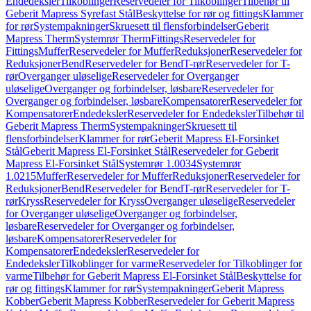
Endedeksler
Tilkoblinger
Reservedeler for Tilkoblinger
Tilbehør til
Geberit Mapress Syrefast Stål
Beskyttelse for rør og fittings
Klammer
for rør
Systempakninger
Skruesett til flensforbindelser
Geberit
Mapress Therm
Systemrør Therm
Fittings
Reservedeler for
Fittings
Muffer
Reservedeler for Muffer
Reduksjoner
Reservedeler for
Reduksjoner
Bend
Reservedeler for Bend
T-rør
Reservedeler for T-
rør
Overganger uløselige
Reservedeler for Overganger
uløselige
Overganger og forbindelser, løsbare
Reservedeler for
Overganger og forbindelser, løsbare
Kompensatorer
Reservedeler for
Kompensatorer
Endedeksler
Reservedeler for Endedeksler
Tilbehør til
Geberit Mapress Therm
Systempakninger
Skruesett til
flensforbindelser
Klammer for rør
Geberit Mapress El-Forsinket
Stål
Geberit Mapress El-Forsinket Stål
Reservedeler for Geberit
Mapress El-Forsinket Stål
Systemrør 1.0034
Systemrør
1.0215
Muffer
Reservedeler for Muffer
Reduksjoner
Reservedeler for
Reduksjoner
Bend
Reservedeler for Bend
T-rør
Reservedeler for T-
rør
Kryss
Reservedeler for Kryss
Overganger uløselige
Reservedeler
for Overganger uløselige
Overganger og forbindelser,
løsbare
Reservedeler for Overganger og forbindelser,
løsbare
Kompensatorer
Reservedeler for
Kompensatorer
Endedeksler
Reservedeler for
Endedeksler
Tilkoblinger for varme
Reservedeler for Tilkoblinger for
varme
Tilbehør for Geberit Mapress El-Forsinket Stål
Beskyttelse for
rør og fittings
Klammer for rør
Systempakninger
Geberit Mapress
Kobber
Geberit Mapress Kobber
Reservedeler for Geberit Mapress