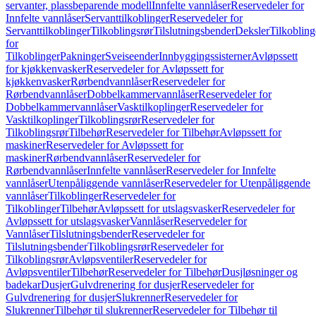
servanter, plassbeparende modell
Innfelte vannlåser
Reservedeler for
Innfelte vannlåser
Servanttilkoblinger
Reservedeler for
Servanttilkoblinger
Tilkoblingsrør
Tilslutningsbender
Deksler
Tilkobling
for
Tilkoblinger
Pakninger
Sveiseender
Innbyggingssisterner
Avløpssett
for kjøkkenvasker
Reservedeler for Avløpssett for
kjøkkenvasker
Rørbendvannlåser
Reservedeler for
Rørbendvannlåser
Dobbelkammervannlåser
Reservedeler for
Dobbelkammervannlåser
Vasktilkoplinger
Reservedeler for
Vasktilkoplinger
Tilkoblingsrør
Reservedeler for
Tilkoblingsrør
Tilbehør
Reservedeler for Tilbehør
Avløpssett for
maskiner
Reservedeler for Avløpssett for
maskiner
Rørbendvannlåser
Reservedeler for
Rørbendvannlåser
Innfelte vannlåser
Reservedeler for Innfelte
vannlåser
Utenpåliggende vannlåser
Reservedeler for Utenpåliggende
vannlåser
Tilkoblinger
Reservedeler for
Tilkoblinger
Tilbehør
Avløpssett for utslagsvasker
Reservedeler for
Avløpssett for utslagsvasker
Vannlåser
Reservedeler for
Vannlåser
Tilslutningsbender
Reservedeler for
Tilslutningsbender
Tilkoblingsrør
Reservedeler for
Tilkoblingsrør
Avløpsventiler
Reservedeler for
Avløpsventiler
Tilbehør
Reservedeler for Tilbehør
Dusjløsninger og
badekar
Dusjer
Gulvdrenering for dusjer
Reservedeler for
Gulvdrenering for dusjer
Slukrenner
Reservedeler for
Slukrenner
Tilbehør til slukrenner
Reservedeler for Tilbehør til