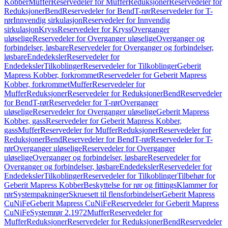
Kobber
Muffer
Reservedeler for Muffer
Reduksjoner
Reservedeler for
Reduksjoner
Bend
Reservedeler for Bend
T-rør
Reservedeler for T-
rør
Innvendig sirkulasjon
Reservedeler for Innvendig
sirkulasjon
Kryss
Reservedeler for Kryss
Overganger
uløselige
Reservedeler for Overganger uløselige
Overganger og
forbindelser, løsbare
Reservedeler for Overganger og forbindelser,
løsbare
Endedeksler
Reservedeler for
Endedeksler
Tilkoblinger
Reservedeler for Tilkoblinger
Geberit
Mapress Kobber, forkrommet
Reservedeler for Geberit Mapress
Kobber, forkrommet
Muffer
Reservedeler for
Muffer
Reduksjoner
Reservedeler for Reduksjoner
Bend
Reservedeler
for Bend
T-rør
Reservedeler for T-rør
Overganger
uløselige
Reservedeler for Overganger uløselige
Geberit Mapress
Kobber, gass
Reservedeler for Geberit Mapress Kobber,
gass
Muffer
Reservedeler for Muffer
Reduksjoner
Reservedeler for
Reduksjoner
Bend
Reservedeler for Bend
T-rør
Reservedeler for T-
rør
Overganger uløselige
Reservedeler for Overganger
uløselige
Overganger og forbindelser, løsbare
Reservedeler for
Overganger og forbindelser, løsbare
Endedeksler
Reservedeler for
Endedeksler
Tilkoblinger
Reservedeler for Tilkoblinger
Tilbehør for
Geberit Mapress Kobber
Beskyttelse for rør og fittings
Klammer for
rør
Systempakninger
Skruesett til flensforbindelser
Geberit Mapress
CuNiFe
Geberit Mapress CuNiFe
Reservedeler for Geberit Mapress
CuNiFe
Systemrør 2.1972
Muffer
Reservedeler for
Muffer
Reduksjoner
Reservedeler for Reduksjoner
Bend
Reservedeler