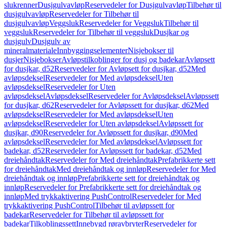
slukrenner
Dusjgulvavløp
Reservedeler for Dusjgulvavløp
Tilbehør til
dusjgulvavløp
Reservedeler for Tilbehør til
dusjgulvavløp
Veggsluk
Reservedeler for Veggsluk
Tilbehør til
veggsluk
Reservedeler for Tilbehør til veggsluk
Dusjkar og
dusjgulv
Dusjgulv av
mineralmateriale
Innbyggingselementer
Nisjebokser til
dusjer
Nisjebokser
Avløpstilkoblinger for dusj og badekar
Avløpsett
for dusjkar, d52
Reservedeler for Avløpsett for dusjkar, d52
Med
avløpsdeksel
Reservedeler for Med avløpsdeksel
Uten
avløpsdeksel
Reservedeler for Uten
avløpsdeksel
Avløpsdeksel
Reservedeler for Avløpsdeksel
Avløpssett
for dusjkar, d62
Reservedeler for Avløpssett for dusjkar, d62
Med
avløpsdeksel
Reservedeler for Med avløpsdeksel
Uten
avløpsdeksel
Reservedeler for Uten avløpsdeksel
Avløpssett for
dusjkar, d90
Reservedeler for Avløpssett for dusjkar, d90
Med
avløpsdeksel
Reservedeler for Med avløpsdeksel
Avløpssett for
badekar, d52
Reservedeler for Avløpssett for badekar, d52
Med
dreiehåndtak
Reservedeler for Med dreiehåndtak
Prefabrikkerte sett
for dreiehåndtak
Med dreiehåndtak og innløp
Reservedeler for Med
dreiehåndtak og innløp
Prefabrikkerte sett for dreiehåndtak og
innløp
Reservedeler for Prefabrikkerte sett for dreiehåndtak og
innløp
Med trykkaktivering PushControl
Reservedeler for Med
trykkaktivering PushControl
Tilbehør til avløpssett for
badekar
Reservedeler for Tilbehør til avløpssett for
badekar
Tilkoblingssett
Innebygd røravbryter
Reservedeler for