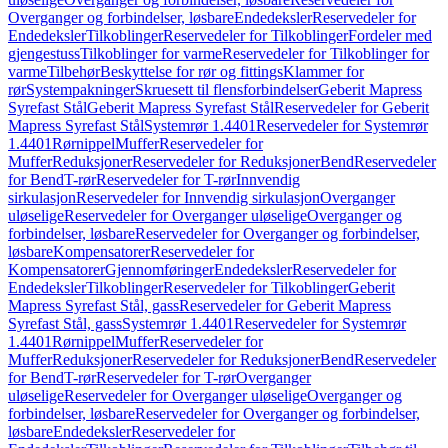
Overganger og forbindelser, løsbare
Endedeksler
Reservedeler for
Endedeksler
Tilkoblinger
Reservedeler for Tilkoblinger
Fordeler med
gjengestuss
Tilkoblinger for varme
Reservedeler for Tilkoblinger for
varme
Tilbehør
Beskyttelse for rør og fittings
Klammer for
rør
Systempakninger
Skruesett til flensforbindelser
Geberit Mapress
Syrefast Stål
Geberit Mapress Syrefast Stål
Reservedeler for Geberit
Mapress Syrefast Stål
Systemrør 1.4401
Reservedeler for Systemrør
1.4401
Rørnippel
Muffer
Reservedeler for
Muffer
Reduksjoner
Reservedeler for Reduksjoner
Bend
Reservedeler
for Bend
T-rør
Reservedeler for T-rør
Innvendig
sirkulasjon
Reservedeler for Innvendig sirkulasjon
Overganger
uløselige
Reservedeler for Overganger uløselige
Overganger og
forbindelser, løsbare
Reservedeler for Overganger og forbindelser,
løsbare
Kompensatorer
Reservedeler for
Kompensatorer
Gjennomføringer
Endedeksler
Reservedeler for
Endedeksler
Tilkoblinger
Reservedeler for Tilkoblinger
Geberit
Mapress Syrefast Stål, gass
Reservedeler for Geberit Mapress
Syrefast Stål, gass
Systemrør 1.4401
Reservedeler for Systemrør
1.4401
Rørnippel
Muffer
Reservedeler for
Muffer
Reduksjoner
Reservedeler for Reduksjoner
Bend
Reservedeler
for Bend
T-rør
Reservedeler for T-rør
Overganger
uløselige
Reservedeler for Overganger uløselige
Overganger og
forbindelser, løsbare
Reservedeler for Overganger og forbindelser,
løsbare
Endedeksler
Reservedeler for