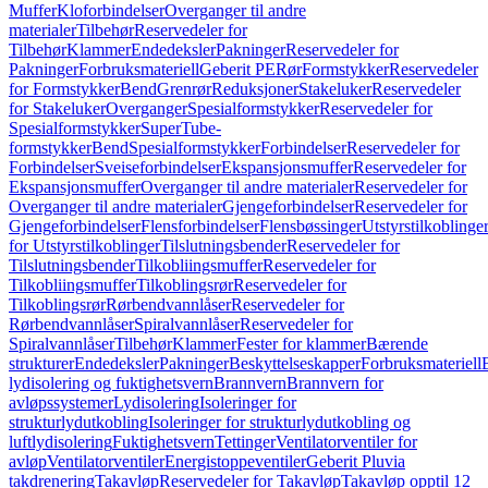
Muffer
Kloforbindelser
Overganger til andre
materialer
Tilbehør
Reservedeler for
Tilbehør
Klammer
Endedeksler
Pakninger
Reservedeler for
Pakninger
Forbruksmateriell
Geberit PE
Rør
Formstykker
Reservedeler
for Formstykker
Bend
Grenrør
Reduksjoner
Stakeluker
Reservedeler
for Stakeluker
Overganger
Spesialformstykker
Reservedeler for
Spesialformstykker
SuperTube-
formstykker
Bend
Spesialformstykker
Forbindelser
Reservedeler for
Forbindelser
Sveiseforbindelser
Ekspansjonsmuffer
Reservedeler for
Ekspansjonsmuffer
Overganger til andre materialer
Reservedeler for
Overganger til andre materialer
Gjengeforbindelser
Reservedeler for
Gjengeforbindelser
Flensforbindelser
Flensbøssinger
Utstyrstilkoblinge
for Utstyrstilkoblinger
Tilslutningsbender
Reservedeler for
Tilslutningsbender
Tilkobliingsmuffer
Reservedeler for
Tilkobliingsmuffer
Tilkoblingsrør
Reservedeler for
Tilkoblingsrør
Rørbendvannlåser
Reservedeler for
Rørbendvannlåser
Spiralvannlåser
Reservedeler for
Spiralvannlåser
Tilbehør
Klammer
Fester for klammer
Bærende
strukturer
Endedeksler
Pakninger
Beskyttelseskapper
Forbruksmateriell
lydisolering og fuktighetsvern
Brannvern
Brannvern for
avløpssystemer
Lydisolering
Isoleringer for
strukturlydutkobling
Isoleringer for strukturlydutkobling og
luftlydisolering
Fuktighetsvern
Tettinger
Ventilatorventiler for
avløp
Ventilatorventiler
Energistoppeventiler
Geberit Pluvia
takdrenering
Takavløp
Reservedeler for Takavløp
Takavløp opptil 12