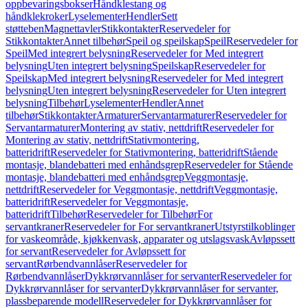
oppbevaringsbokser
Håndklestang og
håndklekroker
Lyselementer
Hendler
Sett
støtteben
Magnettavler
Stikkontakter
Reservedeler for
Stikkontakter
Annet tilbehør
Speil og speilskap
Speil
Reservedeler for
Speil
Med integrert belysning
Reservedeler for Med integrert
belysning
Uten integrert belysning
Speilskap
Reservedeler for
Speilskap
Med integrert belysning
Reservedeler for Med integrert
belysning
Uten integrert belysning
Reservedeler for Uten integrert
belysning
Tilbehør
Lyselementer
Hendler
Annet
tilbehør
Stikkontakter
Armaturer
Servantarmaturer
Reservedeler for
Servantarmaturer
Montering av stativ, nettdrift
Reservedeler for
Montering av stativ, nettdrift
Stativmontering,
batteridrift
Reservedeler for Stativmontering, batteridrift
Stående
montasje, blandebatteri med enhåndsgrep
Reservedeler for Stående
montasje, blandebatteri med enhåndsgrep
Veggmontasje,
nettdrift
Reservedeler for Veggmontasje, nettdrift
Veggmontasje,
batteridrift
Reservedeler for Veggmontasje,
batteridrift
Tilbehør
Reservedeler for Tilbehør
For
servantkraner
Reservedeler for For servantkraner
Utstyrstilkoblinger
for vaskeområde, kjøkkenvask, apparater og utslagsvask
Avløpssett
for servant
Reservedeler for Avløpssett for
servant
Rørbendvannlåser
Reservedeler for
Rørbendvannlåser
Dykkrørvannlåser for servanter
Reservedeler for
Dykkrørvannlåser for servanter
Dykkrørvannlåser for servanter,
plassbeparende modell
Reservedeler for Dykkrørvannlåser for