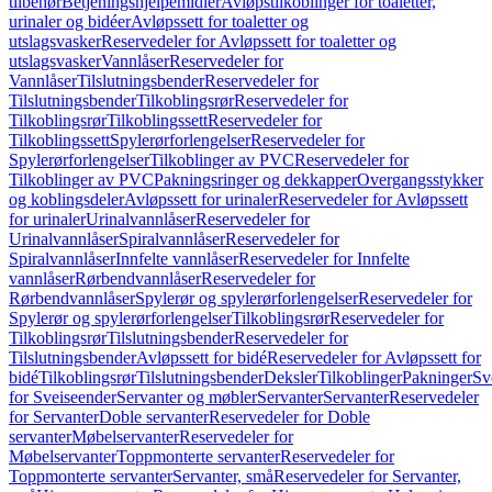
tilbehør
Betjeningshjelpemidler
Avløpstilkoblinger for toaletter,
urinaler og bidéer
Avløpssett for toaletter og
utslagsvasker
Reservedeler for Avløpssett for toaletter og
utslagsvasker
Vannlåser
Reservedeler for
Vannlåser
Tilslutningsbender
Reservedeler for
Tilslutningsbender
Tilkoblingsrør
Reservedeler for
Tilkoblingsrør
Tilkoblingssett
Reservedeler for
Tilkoblingssett
Spylerørforlengelser
Reservedeler for
Spylerørforlengelser
Tilkoblinger av PVC
Reservedeler for
Tilkoblinger av PVC
Pakningsringer og dekkapper
Overgangsstykker
og koblingsdeler
Avløpssett for urinaler
Reservedeler for Avløpssett
for urinaler
Urinalvannlåser
Reservedeler for
Urinalvannlåser
Spiralvannlåser
Reservedeler for
Spiralvannlåser
Innfelte vannlåser
Reservedeler for Innfelte
vannlåser
Rørbendvannlåser
Reservedeler for
Rørbendvannlåser
Spylerør og spylerørforlengelser
Reservedeler for
Spylerør og spylerørforlengelser
Tilkoblingsrør
Reservedeler for
Tilkoblingsrør
Tilslutningsbender
Reservedeler for
Tilslutningsbender
Avløpssett for bidé
Reservedeler for Avløpssett for
bidé
Tilkoblingsrør
Tilslutningsbender
Deksler
Tilkoblinger
Pakninger
Sv
for Sveiseender
Servanter og møbler
Servanter
Servanter
Reservedeler
for Servanter
Doble servanter
Reservedeler for Doble
servanter
Møbelservanter
Reservedeler for
Møbelservanter
Toppmonterte servanter
Reservedeler for
Toppmonterte servanter
Servanter, små
Reservedeler for Servanter,