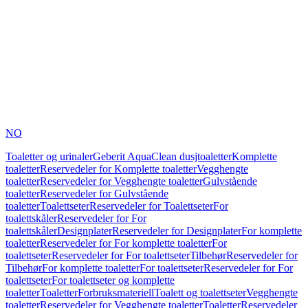
NO
Toaletter og urinaler
Geberit AquaClean dusjtoaletter
Komplette
toaletter
Reservedeler for Komplette toaletter
Vegghengte
toaletter
Reservedeler for Vegghengte toaletter
Gulvstående
toaletter
Reservedeler for Gulvstående
toaletter
Toalettseter
Reservedeler for Toalettseter
For
toalettskåler
Reservedeler for For
toalettskåler
Designplater
Reservedeler for Designplater
For komplette
toaletter
Reservedeler for For komplette toaletter
For
toalettseter
Reservedeler for For toalettseter
Tilbehør
Reservedeler for
Tilbehør
For komplette toaletter
For toalettseter
Reservedeler for For
toalettseter
For toalettseter og komplette
toaletter
Toaletter
Forbruksmateriell
Toalett og toalettseter
Vegghengte
toaletter
Reservedeler for Vegghengte toaletter
Toaletter
Reservedeler