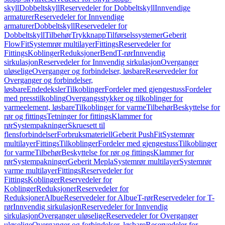
skyll
Dobbeltskyll
Reservedeler for Dobbeltskyll
Innvendige
armaturer
Reservedeler for Innvendige
armaturer
Dobbeltskyll
Reservedeler for
Dobbeltskyll
Tilbehør
Trykknapp
Tilførselssystemer
Geberit
FlowFit
Systemrør multilayer
Fittings
Reservedeler for
Fittings
Koblinger
Reduksjoner
Bend
T-rør
Innvendig
sirkulasjon
Reservedeler for Innvendig sirkulasjon
Overganger
uløselige
Overganger og forbindelser, løsbare
Reservedeler for
Overganger og forbindelser,
løsbare
Endedeksler
Tilkoblinger
Fordeler med gjengestuss
Fordeler
med presstilkobling
Overgangsstykker og tilkoblinger for
varmeelement, løsbare
Tilkoblinger for varme
Tilbehør
Beskyttelse for
rør og fittings
Tetninger for fittings
Klammer for
rør
Systempakninger
Skruesett til
flensforbindelser
Forbruksmateriell
Geberit PushFit
Systemrør
multilayer
Fittings
Tilkoblinger
Fordeler med gjengestuss
Tilkoblinger
for varme
Tilbehør
Beskyttelse for rør og fittings
Klammer for
rør
Systempakninger
Geberit Mepla
Systemrør multilayer
Systemrør
varme multilayer
Fittings
Reservedeler for
Fittings
Koblinger
Reservedeler for
Koblinger
Reduksjoner
Reservedeler for
Reduksjoner
Albue
Reservedeler for Albue
T-rør
Reservedeler for T-
rør
Innvendig sirkulasjon
Reservedeler for Innvendig
sirkulasjon
Overganger uløselige
Reservedeler for Overganger
uløselige
Overganger og forbindelser, løsbare
Reservedeler for