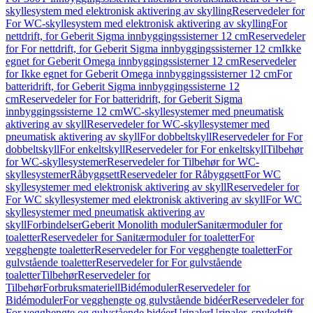
skyllesystem med elektronisk aktivering av skylling
Reservedeler for
For WC-skyllesystem med elektronisk aktivering av skylling
For
nettdrift, for Geberit Sigma innbyggingssisterner 12 cm
Reservedeler
for For nettdrift, for Geberit Sigma innbyggingssisterner 12 cm
Ikke
egnet for Geberit Omega innbyggingssisterner 12 cm
Reservedeler
for Ikke egnet for Geberit Omega innbyggingssisterner 12 cm
For
batteridrift, for Geberit Sigma innbyggingssisterne 12
cm
Reservedeler for For batteridrift, for Geberit Sigma
innbyggingssisterne 12 cm
WC-skyllesystemer med pneumatisk
aktivering av skyll
Reservedeler for WC-skyllesystemer med
pneumatisk aktivering av skyll
For dobbeltskyll
Reservedeler for For
dobbeltskyll
For enkeltskyll
Reservedeler for For enkeltskyll
Tilbehør
for WC-skyllesystemer
Reservedeler for Tilbehør for WC-
skyllesystemer
Råbyggsett
Reservedeler for Råbyggsett
For WC
skyllesystemer med elektronisk aktivering av skyll
Reservedeler for
For WC skyllesystemer med elektronisk aktivering av skyll
For WC
skyllesystemer med pneumatisk aktivering av
skyll
Forbindelser
Geberit Monolith moduler
Sanitærmoduler for
toaletter
Reservedeler for Sanitærmoduler for toaletter
For
vegghengte toaletter
Reservedeler for For vegghengte toaletter
For
gulvstående toaletter
Reservedeler for For gulvstående
toaletter
Tilbehør
Reservedeler for
Tilbehør
Forbruksmateriell
Bidémoduler
Reservedeler for
Bidémoduler
For vegghengte og gulvstående bidéer
Reservedeler for
For vegghengte og gulvstående bidéer
Urinaler
Urinaler, spyledrift,