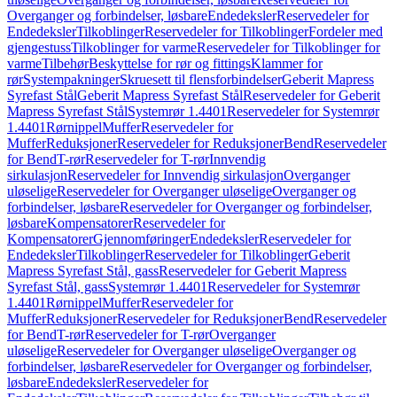
Overganger og forbindelser, løsbare
Endedeksler
Reservedeler for
Endedeksler
Tilkoblinger
Reservedeler for Tilkoblinger
Fordeler med
gjengestuss
Tilkoblinger for varme
Reservedeler for Tilkoblinger for
varme
Tilbehør
Beskyttelse for rør og fittings
Klammer for
rør
Systempakninger
Skruesett til flensforbindelser
Geberit Mapress
Syrefast Stål
Geberit Mapress Syrefast Stål
Reservedeler for Geberit
Mapress Syrefast Stål
Systemrør 1.4401
Reservedeler for Systemrør
1.4401
Rørnippel
Muffer
Reservedeler for
Muffer
Reduksjoner
Reservedeler for Reduksjoner
Bend
Reservedeler
for Bend
T-rør
Reservedeler for T-rør
Innvendig
sirkulasjon
Reservedeler for Innvendig sirkulasjon
Overganger
uløselige
Reservedeler for Overganger uløselige
Overganger og
forbindelser, løsbare
Reservedeler for Overganger og forbindelser,
løsbare
Kompensatorer
Reservedeler for
Kompensatorer
Gjennomføringer
Endedeksler
Reservedeler for
Endedeksler
Tilkoblinger
Reservedeler for Tilkoblinger
Geberit
Mapress Syrefast Stål, gass
Reservedeler for Geberit Mapress
Syrefast Stål, gass
Systemrør 1.4401
Reservedeler for Systemrør
1.4401
Rørnippel
Muffer
Reservedeler for
Muffer
Reduksjoner
Reservedeler for Reduksjoner
Bend
Reservedeler
for Bend
T-rør
Reservedeler for T-rør
Overganger
uløselige
Reservedeler for Overganger uløselige
Overganger og
forbindelser, løsbare
Reservedeler for Overganger og forbindelser,
løsbare
Endedeksler
Reservedeler for