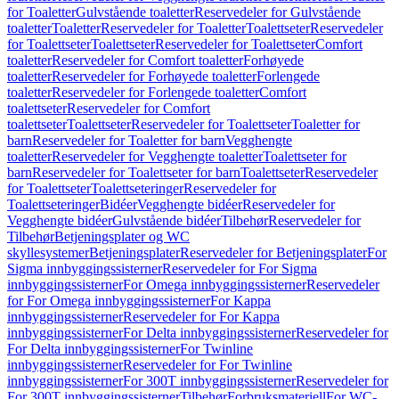
for Toaletter
Gulvstående toaletter
Reservedeler for Gulvstående
toaletter
Toaletter
Reservedeler for Toaletter
Toalettseter
Reservedeler
for Toalettseter
Toalettseter
Reservedeler for Toalettseter
Comfort
toaletter
Reservedeler for Comfort toaletter
Forhøyede
toaletter
Reservedeler for Forhøyede toaletter
Forlengede
toaletter
Reservedeler for Forlengede toaletter
Comfort
toalettseter
Reservedeler for Comfort
toalettseter
Toalettseter
Reservedeler for Toalettseter
Toaletter for
barn
Reservedeler for Toaletter for barn
Vegghengte
toaletter
Reservedeler for Vegghengte toaletter
Toalettseter for
barn
Reservedeler for Toalettseter for barn
Toalettseter
Reservedeler
for Toalettseter
Toalettseteringer
Reservedeler for
Toalettseteringer
Bidéer
Vegghengte bidéer
Reservedeler for
Vegghengte bidéer
Gulvstående bidéer
Tilbehør
Reservedeler for
Tilbehør
Betjeningsplater og WC
skyllesystemer
Betjeningsplater
Reservedeler for Betjeningsplater
For
Sigma innbyggingssisterner
Reservedeler for For Sigma
innbyggingssisterner
For Omega innbyggingssisterner
Reservedeler
for For Omega innbyggingssisterner
For Kappa
innbyggingssisterner
Reservedeler for For Kappa
innbyggingssisterner
For Delta innbyggingssisterner
Reservedeler for
For Delta innbyggingssisterner
For Twinline
innbyggingssisterner
Reservedeler for For Twinline
innbyggingssisterner
For 300T innbyggingssisterner
Reservedeler for
For 300T innbyggingssisterner
Tilbehør
Forbruksmateriell
For WC-