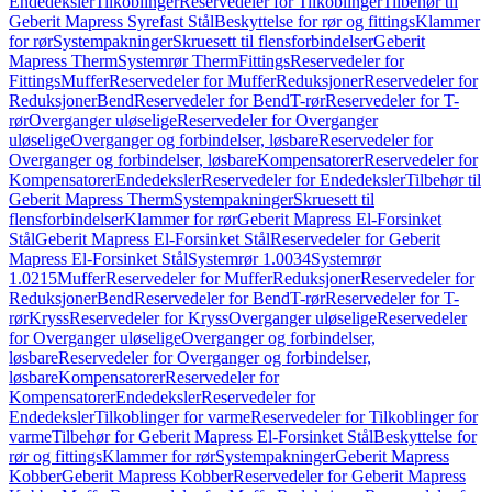
Endedeksler
Tilkoblinger
Reservedeler for Tilkoblinger
Tilbehør til
Geberit Mapress Syrefast Stål
Beskyttelse for rør og fittings
Klammer
for rør
Systempakninger
Skruesett til flensforbindelser
Geberit
Mapress Therm
Systemrør Therm
Fittings
Reservedeler for
Fittings
Muffer
Reservedeler for Muffer
Reduksjoner
Reservedeler for
Reduksjoner
Bend
Reservedeler for Bend
T-rør
Reservedeler for T-
rør
Overganger uløselige
Reservedeler for Overganger
uløselige
Overganger og forbindelser, løsbare
Reservedeler for
Overganger og forbindelser, løsbare
Kompensatorer
Reservedeler for
Kompensatorer
Endedeksler
Reservedeler for Endedeksler
Tilbehør til
Geberit Mapress Therm
Systempakninger
Skruesett til
flensforbindelser
Klammer for rør
Geberit Mapress El-Forsinket
Stål
Geberit Mapress El-Forsinket Stål
Reservedeler for Geberit
Mapress El-Forsinket Stål
Systemrør 1.0034
Systemrør
1.0215
Muffer
Reservedeler for Muffer
Reduksjoner
Reservedeler for
Reduksjoner
Bend
Reservedeler for Bend
T-rør
Reservedeler for T-
rør
Kryss
Reservedeler for Kryss
Overganger uløselige
Reservedeler
for Overganger uløselige
Overganger og forbindelser,
løsbare
Reservedeler for Overganger og forbindelser,
løsbare
Kompensatorer
Reservedeler for
Kompensatorer
Endedeksler
Reservedeler for
Endedeksler
Tilkoblinger for varme
Reservedeler for Tilkoblinger for
varme
Tilbehør for Geberit Mapress El-Forsinket Stål
Beskyttelse for
rør og fittings
Klammer for rør
Systempakninger
Geberit Mapress
Kobber
Geberit Mapress Kobber
Reservedeler for Geberit Mapress