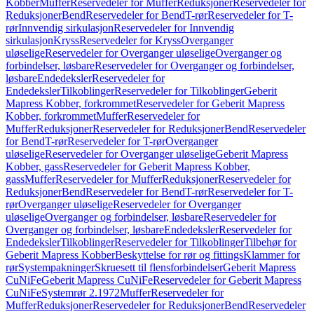
Kobber
Muffer
Reservedeler for Muffer
Reduksjoner
Reservedeler for
Reduksjoner
Bend
Reservedeler for Bend
T-rør
Reservedeler for T-
rør
Innvendig sirkulasjon
Reservedeler for Innvendig
sirkulasjon
Kryss
Reservedeler for Kryss
Overganger
uløselige
Reservedeler for Overganger uløselige
Overganger og
forbindelser, løsbare
Reservedeler for Overganger og forbindelser,
løsbare
Endedeksler
Reservedeler for
Endedeksler
Tilkoblinger
Reservedeler for Tilkoblinger
Geberit
Mapress Kobber, forkrommet
Reservedeler for Geberit Mapress
Kobber, forkrommet
Muffer
Reservedeler for
Muffer
Reduksjoner
Reservedeler for Reduksjoner
Bend
Reservedeler
for Bend
T-rør
Reservedeler for T-rør
Overganger
uløselige
Reservedeler for Overganger uløselige
Geberit Mapress
Kobber, gass
Reservedeler for Geberit Mapress Kobber,
gass
Muffer
Reservedeler for Muffer
Reduksjoner
Reservedeler for
Reduksjoner
Bend
Reservedeler for Bend
T-rør
Reservedeler for T-
rør
Overganger uløselige
Reservedeler for Overganger
uløselige
Overganger og forbindelser, løsbare
Reservedeler for
Overganger og forbindelser, løsbare
Endedeksler
Reservedeler for
Endedeksler
Tilkoblinger
Reservedeler for Tilkoblinger
Tilbehør for
Geberit Mapress Kobber
Beskyttelse for rør og fittings
Klammer for
rør
Systempakninger
Skruesett til flensforbindelser
Geberit Mapress
CuNiFe
Geberit Mapress CuNiFe
Reservedeler for Geberit Mapress
CuNiFe
Systemrør 2.1972
Muffer
Reservedeler for
Muffer
Reduksjoner
Reservedeler for Reduksjoner
Bend
Reservedeler