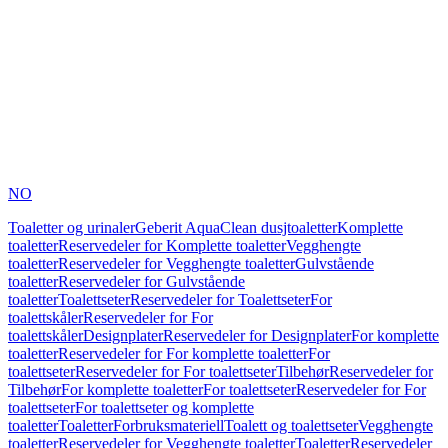
NO
Toaletter og urinaler
Geberit AquaClean dusjtoaletter
Komplette
toaletter
Reservedeler for Komplette toaletter
Vegghengte
toaletter
Reservedeler for Vegghengte toaletter
Gulvstående
toaletter
Reservedeler for Gulvstående
toaletter
Toalettseter
Reservedeler for Toalettseter
For
toalettskåler
Reservedeler for For
toalettskåler
Designplater
Reservedeler for Designplater
For komplette
toaletter
Reservedeler for For komplette toaletter
For
toalettseter
Reservedeler for For toalettseter
Tilbehør
Reservedeler for
Tilbehør
For komplette toaletter
For toalettseter
Reservedeler for For
toalettseter
For toalettseter og komplette
toaletter
Toaletter
Forbruksmateriell
Toalett og toalettseter
Vegghengte
toaletter
Reservedeler for Vegghengte toaletter
Toaletter
Reservedeler