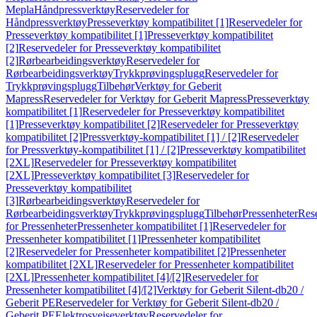
Mepla
Håndpressverktøy
Reservedeler for
Håndpressverktøy
Presseverktøy kompatibilitet [1]
Reservedeler for
Presseverktøy kompatibilitet [1]
Presseverktøy kompatibilitet
[2]
Reservedeler for Presseverktøy kompatibilitet
[2]
Rørbearbeidingsverktøy
Reservedeler for
Rørbearbeidingsverktøy
Trykkprøvingsplugg
Reservedeler for
Trykkprøvingsplugg
Tilbehør
Verktøy for Geberit
Mapress
Reservedeler for Verktøy for Geberit Mapress
Presseverktøy
kompatibilitet [1]
Reservedeler for Presseverktøy kompatibilitet
[1]
Presseverktøy kompatibilitet [2]
Reservedeler for Presseverktøy
kompatibilitet [2]
Pressverktøy-kompatibilitet [1] / [2]
Reservedeler
for Pressverktøy-kompatibilitet [1] / [2]
Presseverktøy kompatibilitet
[2XL]
Reservedeler for Presseverktøy kompatibilitet
[2XL]
Presseverktøy kompatibilitet [3]
Reservedeler for
Presseverktøy kompatibilitet
[3]
Rørbearbeidingsverktøy
Reservedeler for
Rørbearbeidingsverktøy
Trykkprøvingsplugg
Tilbehør
Pressenheter
Res
for Pressenheter
Pressenheter kompatibilitet [1]
Reservedeler for
Pressenheter kompatibilitet [1]
Pressenheter kompatibilitet
[2]
Reservedeler for Pressenheter kompatibilitet [2]
Pressenheter
kompatibilitet [2XL]
Reservedeler for Pressenheter kompatibilitet
[2XL]
Pressenheter kompatibilitet [4]/[2]
Reservedeler for
Pressenheter kompatibilitet [4]/[2]
Verktøy for Geberit Silent-db20 /
Geberit PE
Reservedeler for Verktøy for Geberit Silent-db20 /
Geberit PE
Elektrosveiseverktøy
Reservedeler for