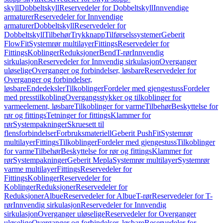
skyll
Dobbeltskyll
Reservedeler for Dobbeltskyll
Innvendige
armaturer
Reservedeler for Innvendige
armaturer
Dobbeltskyll
Reservedeler for
Dobbeltskyll
Tilbehør
Trykknapp
Tilførselssystemer
Geberit
FlowFit
Systemrør multilayer
Fittings
Reservedeler for
Fittings
Koblinger
Reduksjoner
Bend
T-rør
Innvendig
sirkulasjon
Reservedeler for Innvendig sirkulasjon
Overganger
uløselige
Overganger og forbindelser, løsbare
Reservedeler for
Overganger og forbindelser,
løsbare
Endedeksler
Tilkoblinger
Fordeler med gjengestuss
Fordeler
med presstilkobling
Overgangsstykker og tilkoblinger for
varmeelement, løsbare
Tilkoblinger for varme
Tilbehør
Beskyttelse for
rør og fittings
Tetninger for fittings
Klammer for
rør
Systempakninger
Skruesett til
flensforbindelser
Forbruksmateriell
Geberit PushFit
Systemrør
multilayer
Fittings
Tilkoblinger
Fordeler med gjengestuss
Tilkoblinger
for varme
Tilbehør
Beskyttelse for rør og fittings
Klammer for
rør
Systempakninger
Geberit Mepla
Systemrør multilayer
Systemrør
varme multilayer
Fittings
Reservedeler for
Fittings
Koblinger
Reservedeler for
Koblinger
Reduksjoner
Reservedeler for
Reduksjoner
Albue
Reservedeler for Albue
T-rør
Reservedeler for T-
rør
Innvendig sirkulasjon
Reservedeler for Innvendig
sirkulasjon
Overganger uløselige
Reservedeler for Overganger
uløselige
Overganger og forbindelser, løsbare
Reservedeler for