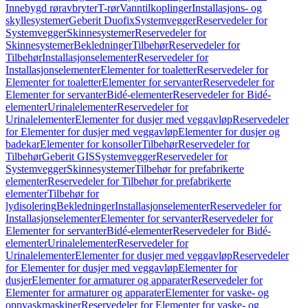
Innebygd røravbryter
T-rør
Vanntilkoplinger
Installasjons- og
skyllesystemer
Geberit Duofix
Systemvegger
Reservedeler for
Systemvegger
Skinnesystemer
Reservedeler for
Skinnesystemer
Bekledninger
Tilbehør
Reservedeler for
Tilbehør
Installasjonselementer
Reservedeler for
Installasjonselementer
Elementer for toaletter
Reservedeler for
Elementer for toaletter
Elementer for servanter
Reservedeler for
Elementer for servanter
Bidé-elementer
Reservedeler for Bidé-
elementer
Urinalelementer
Reservedeler for
Urinalelementer
Elementer for dusjer med veggavløp
Reservedeler
for Elementer for dusjer med veggavløp
Elementer for dusjer og
badekar
Elementer for konsoller
Tilbehør
Reservedeler for
Tilbehør
Geberit GIS
Systemvegger
Reservedeler for
Systemvegger
Skinnesystemer
Tilbehør for prefabrikerte
elementer
Reservedeler for Tilbehør for prefabrikerte
elementer
Tilbehør for
lydisolering
Bekledninger
Installasjonselementer
Reservedeler for
Installasjonselementer
Elementer for servanter
Reservedeler for
Elementer for servanter
Bidé-elementer
Reservedeler for Bidé-
elementer
Urinalelementer
Reservedeler for
Urinalelementer
Elementer for dusjer med veggavløp
Reservedeler
for Elementer for dusjer med veggavløp
Elementer for
dusjer
Elementer for armaturer og apparater
Reservedeler for
Elementer for armaturer og apparater
Elementer for vaske- og
oppvaskmaskiner
Reservedeler for Elementer for vaske- og