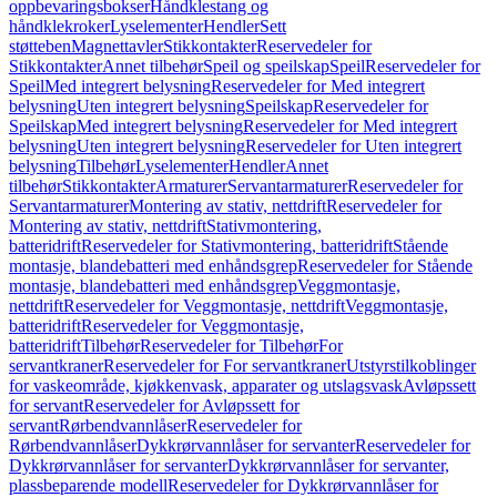
oppbevaringsbokser
Håndklestang og
håndklekroker
Lyselementer
Hendler
Sett
støtteben
Magnettavler
Stikkontakter
Reservedeler for
Stikkontakter
Annet tilbehør
Speil og speilskap
Speil
Reservedeler for
Speil
Med integrert belysning
Reservedeler for Med integrert
belysning
Uten integrert belysning
Speilskap
Reservedeler for
Speilskap
Med integrert belysning
Reservedeler for Med integrert
belysning
Uten integrert belysning
Reservedeler for Uten integrert
belysning
Tilbehør
Lyselementer
Hendler
Annet
tilbehør
Stikkontakter
Armaturer
Servantarmaturer
Reservedeler for
Servantarmaturer
Montering av stativ, nettdrift
Reservedeler for
Montering av stativ, nettdrift
Stativmontering,
batteridrift
Reservedeler for Stativmontering, batteridrift
Stående
montasje, blandebatteri med enhåndsgrep
Reservedeler for Stående
montasje, blandebatteri med enhåndsgrep
Veggmontasje,
nettdrift
Reservedeler for Veggmontasje, nettdrift
Veggmontasje,
batteridrift
Reservedeler for Veggmontasje,
batteridrift
Tilbehør
Reservedeler for Tilbehør
For
servantkraner
Reservedeler for For servantkraner
Utstyrstilkoblinger
for vaskeområde, kjøkkenvask, apparater og utslagsvask
Avløpssett
for servant
Reservedeler for Avløpssett for
servant
Rørbendvannlåser
Reservedeler for
Rørbendvannlåser
Dykkrørvannlåser for servanter
Reservedeler for
Dykkrørvannlåser for servanter
Dykkrørvannlåser for servanter,
plassbeparende modell
Reservedeler for Dykkrørvannlåser for