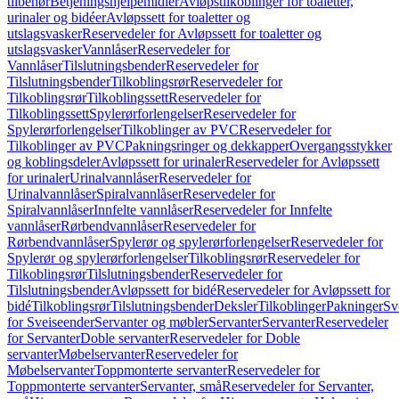
tilbehør
Betjeningshjelpemidler
Avløpstilkoblinger for toaletter,
urinaler og bidéer
Avløpssett for toaletter og
utslagsvasker
Reservedeler for Avløpssett for toaletter og
utslagsvasker
Vannlåser
Reservedeler for
Vannlåser
Tilslutningsbender
Reservedeler for
Tilslutningsbender
Tilkoblingsrør
Reservedeler for
Tilkoblingsrør
Tilkoblingssett
Reservedeler for
Tilkoblingssett
Spylerørforlengelser
Reservedeler for
Spylerørforlengelser
Tilkoblinger av PVC
Reservedeler for
Tilkoblinger av PVC
Pakningsringer og dekkapper
Overgangsstykker
og koblingsdeler
Avløpssett for urinaler
Reservedeler for Avløpssett
for urinaler
Urinalvannlåser
Reservedeler for
Urinalvannlåser
Spiralvannlåser
Reservedeler for
Spiralvannlåser
Innfelte vannlåser
Reservedeler for Innfelte
vannlåser
Rørbendvannlåser
Reservedeler for
Rørbendvannlåser
Spylerør og spylerørforlengelser
Reservedeler for
Spylerør og spylerørforlengelser
Tilkoblingsrør
Reservedeler for
Tilkoblingsrør
Tilslutningsbender
Reservedeler for
Tilslutningsbender
Avløpssett for bidé
Reservedeler for Avløpssett for
bidé
Tilkoblingsrør
Tilslutningsbender
Deksler
Tilkoblinger
Pakninger
Sv
for Sveiseender
Servanter og møbler
Servanter
Servanter
Reservedeler
for Servanter
Doble servanter
Reservedeler for Doble
servanter
Møbelservanter
Reservedeler for
Møbelservanter
Toppmonterte servanter
Reservedeler for
Toppmonterte servanter
Servanter, små
Reservedeler for Servanter,