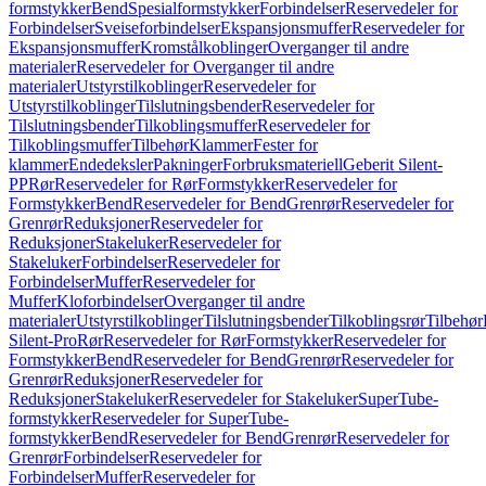
formstykker
Bend
Spesialformstykker
Forbindelser
Reservedeler for
Forbindelser
Sveiseforbindelser
Ekspansjonsmuffer
Reservedeler for
Ekspansjonsmuffer
Kromstålkoblinger
Overganger til andre
materialer
Reservedeler for Overganger til andre
materialer
Utstyrstilkoblinger
Reservedeler for
Utstyrstilkoblinger
Tilslutningsbender
Reservedeler for
Tilslutningsbender
Tilkoblingsmuffer
Reservedeler for
Tilkoblingsmuffer
Tilbehør
Klammer
Fester for
klammer
Endedeksler
Pakninger
Forbruksmateriell
Geberit Silent-
PP
Rør
Reservedeler for Rør
Formstykker
Reservedeler for
Formstykker
Bend
Reservedeler for Bend
Grenrør
Reservedeler for
Grenrør
Reduksjoner
Reservedeler for
Reduksjoner
Stakeluker
Reservedeler for
Stakeluker
Forbindelser
Reservedeler for
Forbindelser
Muffer
Reservedeler for
Muffer
Kloforbindelser
Overganger til andre
materialer
Utstyrstilkoblinger
Tilslutningsbender
Tilkoblingsrør
Tilbehør
Silent-Pro
Rør
Reservedeler for Rør
Formstykker
Reservedeler for
Formstykker
Bend
Reservedeler for Bend
Grenrør
Reservedeler for
Grenrør
Reduksjoner
Reservedeler for
Reduksjoner
Stakeluker
Reservedeler for Stakeluker
SuperTube-
formstykker
Reservedeler for SuperTube-
formstykker
Bend
Reservedeler for Bend
Grenrør
Reservedeler for
Grenrør
Forbindelser
Reservedeler for
Forbindelser
Muffer
Reservedeler for