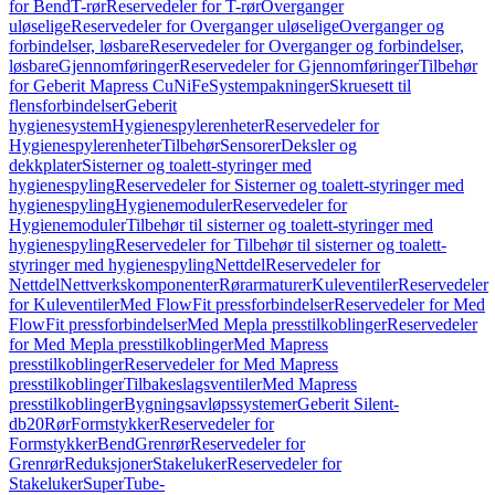
for Bend
T-rør
Reservedeler for T-rør
Overganger
uløselige
Reservedeler for Overganger uløselige
Overganger og
forbindelser, løsbare
Reservedeler for Overganger og forbindelser,
løsbare
Gjennomføringer
Reservedeler for Gjennomføringer
Tilbehør
for Geberit Mapress CuNiFe
Systempakninger
Skruesett til
flensforbindelser
Geberit
hygienesystem
Hygienespylerenheter
Reservedeler for
Hygienespylerenheter
Tilbehør
Sensorer
Deksler og
dekkplater
Sisterner og toalett-styringer med
hygienespyling
Reservedeler for Sisterner og toalett-styringer med
hygienespyling
Hygienemoduler
Reservedeler for
Hygienemoduler
Tilbehør til sisterner og toalett-styringer med
hygienespyling
Reservedeler for Tilbehør til sisterner og toalett-
styringer med hygienespyling
Nettdel
Reservedeler for
Nettdel
Nettverkskomponenter
Rørarmaturer
Kuleventiler
Reservedeler
for Kuleventiler
Med FlowFit pressforbindelser
Reservedeler for Med
FlowFit pressforbindelser
Med Mepla presstilkoblinger
Reservedeler
for Med Mepla presstilkoblinger
Med Mapress
presstilkoblinger
Reservedeler for Med Mapress
presstilkoblinger
Tilbakeslagsventiler
Med Mapress
presstilkoblinger
Bygningsavløpssystemer
Geberit Silent-
db20
Rør
Formstykker
Reservedeler for
Formstykker
Bend
Grenrør
Reservedeler for
Grenrør
Reduksjoner
Stakeluker
Reservedeler for
Stakeluker
SuperTube-