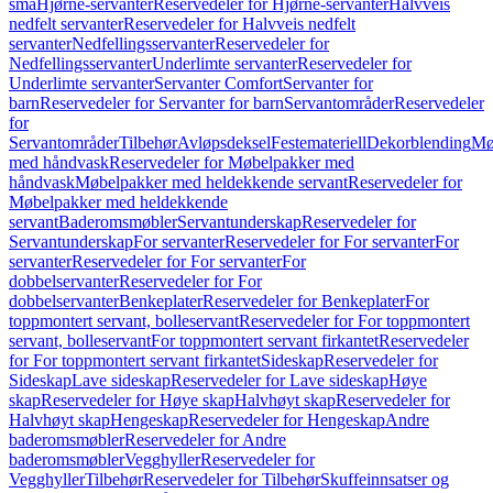
små
Hjørne-servanter
Reservedeler for Hjørne-servanter
Halvveis
nedfelt servanter
Reservedeler for Halvveis nedfelt
servanter
Nedfellingsservanter
Reservedeler for
Nedfellingsservanter
Underlimte servanter
Reservedeler for
Underlimte servanter
Servanter Comfort
Servanter for
barn
Reservedeler for Servanter for barn
Servantområder
Reservedeler
for
Servantområder
Tilbehør
Avløpsdeksel
Festemateriell
Dekorblending
Mø
med håndvask
Reservedeler for Møbelpakker med
håndvask
Møbelpakker med heldekkende servant
Reservedeler for
Møbelpakker med heldekkende
servant
Baderomsmøbler
Servantunderskap
Reservedeler for
Servantunderskap
For servanter
Reservedeler for For servanter
For
servanter
Reservedeler for For servanter
For
dobbelservanter
Reservedeler for For
dobbelservanter
Benkeplater
Reservedeler for Benkeplater
For
toppmontert servant, bolleservant
Reservedeler for For toppmontert
servant, bolleservant
For toppmontert servant firkantet
Reservedeler
for For toppmontert servant firkantet
Sideskap
Reservedeler for
Sideskap
Lave sideskap
Reservedeler for Lave sideskap
Høye
skap
Reservedeler for Høye skap
Halvhøyt skap
Reservedeler for
Halvhøyt skap
Hengeskap
Reservedeler for Hengeskap
Andre
baderomsmøbler
Reservedeler for Andre
baderomsmøbler
Vegghyller
Reservedeler for
Vegghyller
Tilbehør
Reservedeler for Tilbehør
Skuffeinnsatser og