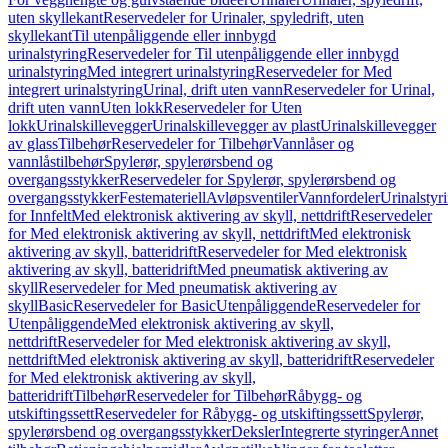
uten skyllekant
Reservedeler for Urinaler, spyledrift, uten
skyllekant
Til utenpåliggende eller innbygd
urinalstyring
Reservedeler for Til utenpåliggende eller innbygd
urinalstyring
Med integrert urinalstyring
Reservedeler for Med
integrert urinalstyring
Urinal, drift uten vann
Reservedeler for Urinal,
drift uten vann
Uten lokk
Reservedeler for Uten
lokk
Urinalskillevegger
Urinalskillevegger av plast
Urinalskillevegger
av glass
Tilbehør
Reservedeler for Tilbehør
Vannlåser og
vannlåstilbehør
Spylerør, spylerørsbend og
overgangsstykker
Reservedeler for Spylerør, spylerørsbend og
overgangsstykker
Festemateriell
Avløpsventiler
Vannfordeler
Urinalstyr
for Innfelt
Med elektronisk aktivering av skyll, nettdrift
Reservedeler
for Med elektronisk aktivering av skyll, nettdrift
Med elektronisk
aktivering av skyll, batteridrift
Reservedeler for Med elektronisk
aktivering av skyll, batteridrift
Med pneumatisk aktivering av
skyll
Reservedeler for Med pneumatisk aktivering av
skyll
Basic
Reservedeler for Basic
Utenpåliggende
Reservedeler for
Utenpåliggende
Med elektronisk aktivering av skyll,
nettdrift
Reservedeler for Med elektronisk aktivering av skyll,
nettdrift
Med elektronisk aktivering av skyll, batteridrift
Reservedeler
for Med elektronisk aktivering av skyll,
batteridrift
Tilbehør
Reservedeler for Tilbehør
Råbygg- og
utskiftingssett
Reservedeler for Råbygg- og utskiftingssett
Spylerør,
spylerørsbend og overgangsstykker
Deksler
Integrerte styringer
Annet