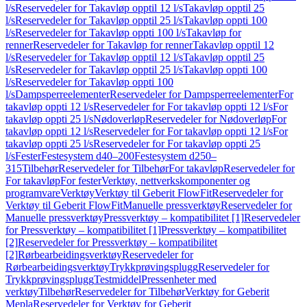
l/s
Reservedeler for Takavløp opptil 12 l/s
Takavløp opptil 25
l/s
Reservedeler for Takavløp opptil 25 l/s
Takavløp oppti 100
l/s
Reservedeler for Takavløp oppti 100 l/s
Takavløp for
renner
Reservedeler for Takavløp for renner
Takavløp opptil 12
l/s
Reservedeler for Takavløp opptil 12 l/s
Takavløp opptil 25
l/s
Reservedeler for Takavløp opptil 25 l/s
Takavløp oppti 100
l/s
Reservedeler for Takavløp oppti 100
l/s
Dampsperreelementer
Reservedeler for Dampsperreelementer
For
takavløp oppti 12 l/s
Reservedeler for For takavløp oppti 12 l/s
For
takavløp oppti 25 l/s
Nødoverløp
Reservedeler for Nødoverløp
For
takavløp oppti 12 l/s
Reservedeler for For takavløp oppti 12 l/s
For
takavløp oppti 25 l/s
Reservedeler for For takavløp oppti 25
l/s
Fester
Festesystem d40–200
Festesystem d250–
315
Tilbehør
Reservedeler for Tilbehør
For takavløp
Reservedeler for
For takavløp
For fester
Verktøy, nettverkskomponenter og
programvare
Verktøy
Verktøy til Geberit FlowFit
Reservedeler for
Verktøy til Geberit FlowFit
Manuelle pressverktøy
Reservedeler for
Manuelle pressverktøy
Pressverktøy – kompatibilitet [1]
Reservedeler
for Pressverktøy – kompatibilitet [1]
Pressverktøy – kompatibilitet
[2]
Reservedeler for Pressverktøy – kompatibilitet
[2]
Rørbearbeidingsverktøy
Reservedeler for
Rørbearbeidingsverktøy
Trykkprøvingsplugg
Reservedeler for
Trykkprøvingsplugg
Testmiddel
Pressenheter med
verktøy
Tilbehør
Reservedeler for Tilbehør
Verktøy for Geberit
Mepla
Reservedeler for Verktøy for Geberit