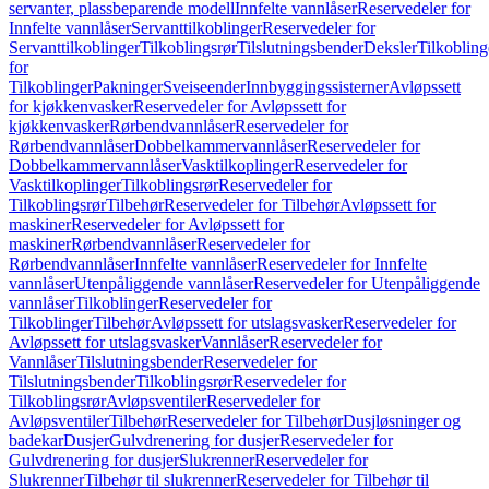
servanter, plassbeparende modell
Innfelte vannlåser
Reservedeler for
Innfelte vannlåser
Servanttilkoblinger
Reservedeler for
Servanttilkoblinger
Tilkoblingsrør
Tilslutningsbender
Deksler
Tilkobling
for
Tilkoblinger
Pakninger
Sveiseender
Innbyggingssisterner
Avløpssett
for kjøkkenvasker
Reservedeler for Avløpssett for
kjøkkenvasker
Rørbendvannlåser
Reservedeler for
Rørbendvannlåser
Dobbelkammervannlåser
Reservedeler for
Dobbelkammervannlåser
Vasktilkoplinger
Reservedeler for
Vasktilkoplinger
Tilkoblingsrør
Reservedeler for
Tilkoblingsrør
Tilbehør
Reservedeler for Tilbehør
Avløpssett for
maskiner
Reservedeler for Avløpssett for
maskiner
Rørbendvannlåser
Reservedeler for
Rørbendvannlåser
Innfelte vannlåser
Reservedeler for Innfelte
vannlåser
Utenpåliggende vannlåser
Reservedeler for Utenpåliggende
vannlåser
Tilkoblinger
Reservedeler for
Tilkoblinger
Tilbehør
Avløpssett for utslagsvasker
Reservedeler for
Avløpssett for utslagsvasker
Vannlåser
Reservedeler for
Vannlåser
Tilslutningsbender
Reservedeler for
Tilslutningsbender
Tilkoblingsrør
Reservedeler for
Tilkoblingsrør
Avløpsventiler
Reservedeler for
Avløpsventiler
Tilbehør
Reservedeler for Tilbehør
Dusjløsninger og
badekar
Dusjer
Gulvdrenering for dusjer
Reservedeler for
Gulvdrenering for dusjer
Slukrenner
Reservedeler for
Slukrenner
Tilbehør til slukrenner
Reservedeler for Tilbehør til