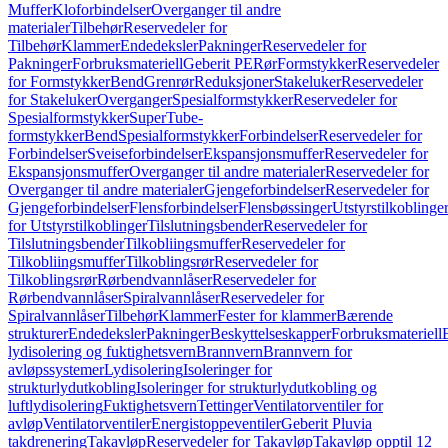
Muffer
Kloforbindelser
Overganger til andre
materialer
Tilbehør
Reservedeler for
Tilbehør
Klammer
Endedeksler
Pakninger
Reservedeler for
Pakninger
Forbruksmateriell
Geberit PE
Rør
Formstykker
Reservedeler
for Formstykker
Bend
Grenrør
Reduksjoner
Stakeluker
Reservedeler
for Stakeluker
Overganger
Spesialformstykker
Reservedeler for
Spesialformstykker
SuperTube-
formstykker
Bend
Spesialformstykker
Forbindelser
Reservedeler for
Forbindelser
Sveiseforbindelser
Ekspansjonsmuffer
Reservedeler for
Ekspansjonsmuffer
Overganger til andre materialer
Reservedeler for
Overganger til andre materialer
Gjengeforbindelser
Reservedeler for
Gjengeforbindelser
Flensforbindelser
Flensbøssinger
Utstyrstilkoblinge
for Utstyrstilkoblinger
Tilslutningsbender
Reservedeler for
Tilslutningsbender
Tilkobliingsmuffer
Reservedeler for
Tilkobliingsmuffer
Tilkoblingsrør
Reservedeler for
Tilkoblingsrør
Rørbendvannlåser
Reservedeler for
Rørbendvannlåser
Spiralvannlåser
Reservedeler for
Spiralvannlåser
Tilbehør
Klammer
Fester for klammer
Bærende
strukturer
Endedeksler
Pakninger
Beskyttelseskapper
Forbruksmateriell
lydisolering og fuktighetsvern
Brannvern
Brannvern for
avløpssystemer
Lydisolering
Isoleringer for
strukturlydutkobling
Isoleringer for strukturlydutkobling og
luftlydisolering
Fuktighetsvern
Tettinger
Ventilatorventiler for
avløp
Ventilatorventiler
Energistoppeventiler
Geberit Pluvia
takdrenering
Takavløp
Reservedeler for Takavløp
Takavløp opptil 12