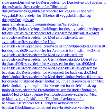
slukrenner
Dusjgulvavløp
Reservedeler for Dusjgulvavløp
Tilbehør til
dusjgulvavløp
Reservedeler for Tilbehør til
dusjgulvavløp
Veggsluk
Reservedeler for Veggsluk
Tilbehør til
veggsluk
Reservedeler for Tilbehør til veggsluk
Dusjkar og
dusjgulv
Dusjgulv av
mineralmateriale
Innbyggingselementer
Nisjebokser til
dusjer
Nisjebokser
Avløpstilkoblinger for dusj og badekar
Avløpsett
for dusjkar, d52
Reservedeler for Avløpsett for dusjkar, d52
Med
avløpsdeksel
Reservedeler for Med avløpsdeksel
Uten
avløpsdeksel
Reservedeler for Uten
avløpsdeksel
Avløpsdeksel
Reservedeler for Avløpsdeksel
Avløpssett
for dusjkar, d62
Reservedeler for Avløpssett for dusjkar, d62
Med
avløpsdeksel
Reservedeler for Med avløpsdeksel
Uten
avløpsdeksel
Reservedeler for Uten avløpsdeksel
Avløpssett for
dusjkar, d90
Reservedeler for Avløpssett for dusjkar, d90
Med
avløpsdeksel
Reservedeler for Med avløpsdeksel
Avløpssett for
badekar, d52
Reservedeler for Avløpssett for badekar, d52
Med
dreiehåndtak
Reservedeler for Med dreiehåndtak
Prefabrikkerte sett
for dreiehåndtak
Med dreiehåndtak og innløp
Reservedeler for Med
dreiehåndtak og innløp
Prefabrikkerte sett for dreiehåndtak og
innløp
Reservedeler for Prefabrikkerte sett for dreiehåndtak og
innløp
Med trykkaktivering PushControl
Reservedeler for Med
trykkaktivering PushControl
Tilbehør til avløpssett for
badekar
Reservedeler for Tilbehør til avløpssett for
badekar
Tilkoblingssett
Innebygd røravbryter
Reservedeler for