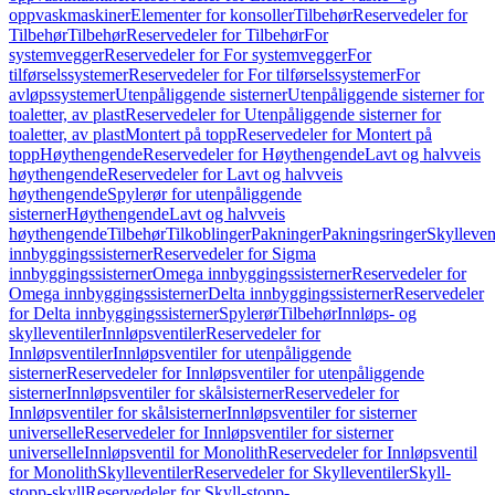
oppvaskmaskiner
Elementer for konsoller
Tilbehør
Reservedeler for
Tilbehør
Tilbehør
Reservedeler for Tilbehør
For
systemvegger
Reservedeler for For systemvegger
For
tilførselssystemer
Reservedeler for For tilførselssystemer
For
avløpssystemer
Utenpåliggende sisterner
Utenpåliggende sisterner for
toaletter, av plast
Reservedeler for Utenpåliggende sisterner for
toaletter, av plast
Montert på topp
Reservedeler for Montert på
topp
Høythengende
Reservedeler for Høythengende
Lavt og halvveis
høythengende
Reservedeler for Lavt og halvveis
høythengende
Spylerør for utenpåliggende
sisterner
Høythengende
Lavt og halvveis
høythengende
Tilbehør
Tilkoblinger
Pakninger
Pakningsringer
Skylleven
innbyggingssisterner
Reservedeler for Sigma
innbyggingssisterner
Omega innbyggingssisterner
Reservedeler for
Omega innbyggingssisterner
Delta innbyggingssisterner
Reservedeler
for Delta innbyggingssisterner
Spylerør
Tilbehør
Innløps- og
skylleventiler
Innløpsventiler
Reservedeler for
Innløpsventiler
Innløpsventiler for utenpåliggende
sisterner
Reservedeler for Innløpsventiler for utenpåliggende
sisterner
Innløpsventiler for skålsisterner
Reservedeler for
Innløpsventiler for skålsisterner
Innløpsventiler for sisterner
universelle
Reservedeler for Innløpsventiler for sisterner
universelle
Innløpsventil for Monolith
Reservedeler for Innløpsventil
for Monolith
Skylleventiler
Reservedeler for Skylleventiler
Skyll-
stopp-skyll
Reservedeler for Skyll-stopp-