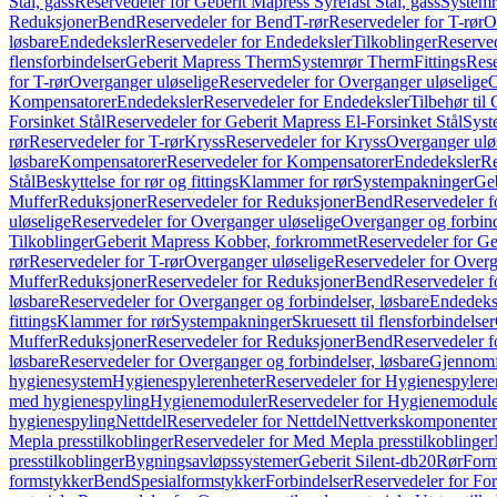
Stål, gass
Reservedeler for Geberit Mapress Syrefast Stål, gass
Systemr
Reduksjoner
Bend
Reservedeler for Bend
T-rør
Reservedeler for T-rør
O
løsbare
Endedeksler
Reservedeler for Endedeksler
Tilkoblinger
Reserved
flensforbindelser
Geberit Mapress Therm
Systemrør Therm
Fittings
Rese
for T-rør
Overganger uløselige
Reservedeler for Overganger uløselige
O
Kompensatorer
Endedeksler
Reservedeler for Endedeksler
Tilbehør til
Forsinket Stål
Reservedeler for Geberit Mapress El-Forsinket Stål
Syst
rør
Reservedeler for T-rør
Kryss
Reservedeler for Kryss
Overganger ulø
løsbare
Kompensatorer
Reservedeler for Kompensatorer
Endedeksler
Re
Stål
Beskyttelse for rør og fittings
Klammer for rør
Systempakninger
Ge
Muffer
Reduksjoner
Reservedeler for Reduksjoner
Bend
Reservedeler 
uløselige
Reservedeler for Overganger uløselige
Overganger og forbind
Tilkoblinger
Geberit Mapress Kobber, forkrommet
Reservedeler for G
rør
Reservedeler for T-rør
Overganger uløselige
Reservedeler for Overg
Muffer
Reduksjoner
Reservedeler for Reduksjoner
Bend
Reservedeler 
løsbare
Reservedeler for Overganger og forbindelser, løsbare
Endedeks
fittings
Klammer for rør
Systempakninger
Skruesett til flensforbindelser
Muffer
Reduksjoner
Reservedeler for Reduksjoner
Bend
Reservedeler 
løsbare
Reservedeler for Overganger og forbindelser, løsbare
Gjennomf
hygienesystem
Hygienespylerenheter
Reservedeler for Hygienespylere
med hygienespyling
Hygienemoduler
Reservedeler for Hygienemodul
hygienespyling
Nettdel
Reservedeler for Nettdel
Nettverkskomponenter
Mepla presstilkoblinger
Reservedeler for Med Mepla presstilkoblinger
presstilkoblinger
Bygningsavløpssystemer
Geberit Silent-db20
Rør
Form
formstykker
Bend
Spesialformstykker
Forbindelser
Reservedeler for For