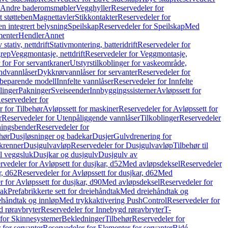
r Andre baderomsmøbler
Vegghyller
Reservedeler for
t støtteben
Magnettavler
Stikkontakter
Reservedeler for
n integrert belysning
Speilskap
Reservedeler for Speilskap
Med
menter
Hendler
Annet
tativ, nettdrift
Stativmontering, batteridrift
Reservedeler for
grep
Veggmontasje, nettdrift
Reservedeler for Veggmontasje,
 for For servantkraner
Utstyrstilkoblinger for vaskeområde,
ndvannlåser
Dykkrørvannlåser for servanter
Reservedeler for
ssbeparende modell
Innfelte vannlåser
Reservedeler for Innfelte
linger
Pakninger
Sveiseender
Innbyggingssisterner
Avløpssett for
eservedeler for
r for Tilbehør
Avløpssett for maskiner
Reservedeler for Avløpssett for
r
Reservedeler for Utenpåliggende vannlåser
Tilkoblinger
Reservedeler
tningsbender
Reservedeler for
hør
Dusjløsninger og badekar
Dusjer
Gulvdrenering for
ukrenner
Dusjgulvavløp
Reservedeler for Dusjgulvavløp
Tilbehør til
il veggsluk
Dusjkar og dusjgulv
Dusjgulv av
rvedeler for Avløpsett for dusjkar, d52
Med avløpsdeksel
Reservedeler
r, d62
Reservedeler for Avløpssett for dusjkar, d62
Med
 for Avløpssett for dusjkar, d90
Med avløpsdeksel
Reservedeler for
tak
Prefabrikkerte sett for dreiehåndtak
Med dreiehåndtak og
iehåndtak og innløp
Med trykkaktivering PushControl
Reservedeler for
 røravbryter
Reservedeler for Innebygd røravbryter
T-
 for Skinnesystemer
Bekledninger
Tilbehør
Reservedeler for
 for servanter
Reservedeler for Elementer for servanter
Bidé-