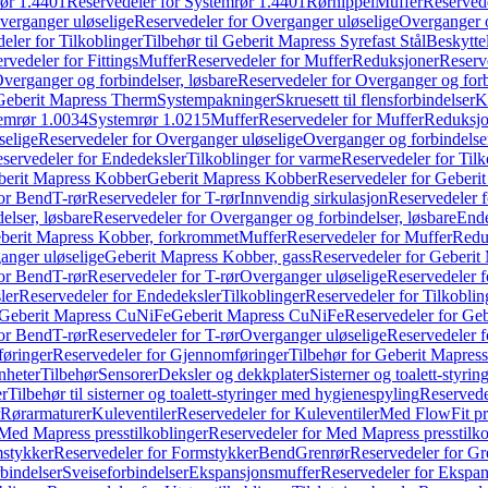
ør 1.4401
Reservedeler for Systemrør 1.4401
Rørnippel
Muffer
Reservede
verganger uløselige
Reservedeler for Overganger uløselige
Overganger o
eler for Tilkoblinger
Tilbehør til Geberit Mapress Syrefast Stål
Beskyttel
rvedeler for Fittings
Muffer
Reservedeler for Muffer
Reduksjoner
Reserv
verganger og forbindelser, løsbare
Reservedeler for Overganger og forb
 Geberit Mapress Therm
Systempakninger
Skruesett til flensforbindelser
K
emrør 1.0034
Systemrør 1.0215
Muffer
Reservedeler for Muffer
Reduksjo
selige
Reservedeler for Overganger uløselige
Overganger og forbindelser
servedeler for Endedeksler
Tilkoblinger for varme
Reservedeler for Tilk
berit Mapress Kobber
Geberit Mapress Kobber
Reservedeler for Geberi
for Bend
T-rør
Reservedeler for T-rør
Innvendig sirkulasjon
Reservedeler f
elser, løsbare
Reservedeler for Overganger og forbindelser, løsbare
Ende
eberit Mapress Kobber, forkrommet
Muffer
Reservedeler for Muffer
Redu
anger uløselige
Geberit Mapress Kobber, gass
Reservedeler for Geberit
for Bend
T-rør
Reservedeler for T-rør
Overganger uløselige
Reservedeler f
ler
Reservedeler for Endedeksler
Tilkoblinger
Reservedeler for Tilkoblin
Geberit Mapress CuNiFe
Geberit Mapress CuNiFe
Reservedeler for Ge
for Bend
T-rør
Reservedeler for T-rør
Overganger uløselige
Reservedeler f
øringer
Reservedeler for Gjennomføringer
Tilbehør for Geberit Mapre
nheter
Tilbehør
Sensorer
Deksler og dekkplater
Sisterner og toalett-styri
er
Tilbehør til sisterner og toalett-styringer med hygienespyling
Reservedel
Rørarmaturer
Kuleventiler
Reservedeler for Kuleventiler
Med FlowFit pr
Med Mapress presstilkoblinger
Reservedeler for Med Mapress presstilko
stykker
Reservedeler for Formstykker
Bend
Grenrør
Reservedeler for Gr
bindelser
Sveiseforbindelser
Ekspansjonsmuffer
Reservedeler for Ekspa