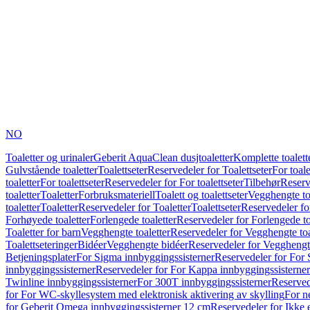
NO
Toaletter og urinaler
Geberit AquaClean dusjtoaletter
Komplette toalett
Gulvstående toaletter
Toalettseter
Reservedeler for Toalettseter
For toale
toaletter
For toalettseter
Reservedeler for For toalettseter
Tilbehør
Reserv
toaletter
Toaletter
Forbruksmateriell
Toalett og toalettseter
Vegghengte to
toaletter
Toaletter
Reservedeler for Toaletter
Toalettseter
Reservedeler for
Forhøyede toaletter
Forlengede toaletter
Reservedeler for Forlengede to
Toaletter for barn
Vegghengte toaletter
Reservedeler for Vegghengte toa
Toalettseteringer
Bidéer
Vegghengte bidéer
Reservedeler for Vegghengt
Betjeningsplater
For Sigma innbyggingssisterner
Reservedeler for For 
innbyggingssisterner
Reservedeler for For Kappa innbyggingssisterner
Twinline innbyggingssisterner
For 300T innbyggingssisterner
Reserved
for For WC-skyllesystem med elektronisk aktivering av skylling
For n
for Geberit Omega innbyggingssisterner 12 cm
Reservedeler for Ikke