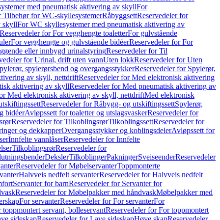
ystemer med pneumatisk aktivering av skyll
For
r Tilbehør for WC-skyllesystemer
Råbyggsett
Reservedeler for
 skyll
For WC skyllesystemer med pneumatisk aktivering av
Reservedeler for For vegghengte toaletter
For gulvstående
uler
For vegghengte og gulvstående bidéer
Reservedeler for For
iggende eller innbygd urinalstyring
Reservedeler for Til
edeler for Urinal, drift uten vann
Uten lokk
Reservedeler for Uten
pylerør, spylerørsbend og overgangsstykker
Reservedeler for Spylerør,
ivering av skyll, nettdrift
Reservedeler for Med elektronisk aktivering
sk aktivering av skyll
Reservedeler for Med pneumatisk aktivering av
r Med elektronisk aktivering av skyll, nettdrift
Med elektronisk
tskiftingssett
Reservedeler for Råbygg- og utskiftingssett
Spylerør,
og bidéer
Avløpssett for toaletter og utslagsvasker
Reservedeler for
srør
Reservedeler for Tilkoblingsrør
Tilkoblingssett
Reservedeler for
ringer og dekkapper
Overgangsstykker og koblingsdeler
Avløpssett for
ser
Innfelte vannlåser
Reservedeler for Innfelte
lser
Tilkoblingsrør
Reservedeler for
slutningsbender
Deksler
Tilkoblinger
Pakninger
Sveiseender
Reservedeler
anter
Reservedeler for Møbelservanter
Toppmonterte
vanter
Halvveis nedfelt servanter
Reservedeler for Halvveis nedfelt
fort
Servanter for barn
Reservedeler for Servanter for
dvask
Reservedeler for Møbelpakker med håndvask
Møbelpakker med
erskap
For servanter
Reservedeler for For servanter
For
 toppmontert servant, bolleservant
Reservedeler for For toppmontert
ve sideskap
Reservedeler for Lave sideskap
Høye skap
Reservedeler