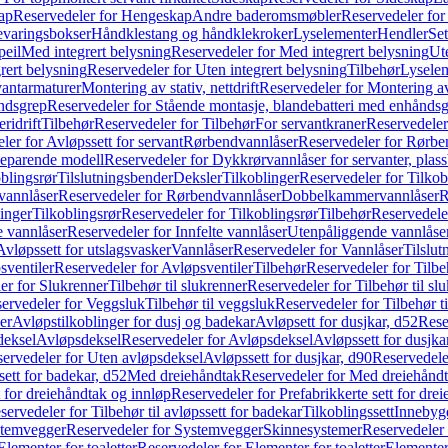
ap
Reservedeler for Hengeskap
Andre baderomsmøbler
Reservedeler fo
evaringsbokser
Håndklestang og håndklekroker
Lyselementer
Hendler
Set
peil
Med integrert belysning
Reservedeler for Med integrert belysning
Ute
rert belysning
Reservedeler for Uten integrert belysning
Tilbehør
Lysele
vantarmaturer
Montering av stativ, nettdrift
Reservedeler for Montering av s
åndsgrep
Reservedeler for Stående montasje, blandebatteri med enhånds
ridrift
Tilbehør
Reservedeler for Tilbehør
For servantkraner
Reservedeler
ler for Avløpssett for servant
Rørbendvannlåser
Reservedeler for Rørbe
beparende modell
Reservedeler for Dykkrørvannlåser for servanter, pla
blingsrør
Tilslutningsbender
Deksler
Tilkoblinger
Reservedeler for Tilkob
vannlåser
Reservedeler for Rørbendvannlåser
Dobbelkammervannlåser
R
linger
Tilkoblingsrør
Reservedeler for Tilkoblingsrør
Tilbehør
Reservedele
e vannlåser
Reservedeler for Innfelte vannlåser
Utenpåliggende vannlåse
Avløpssett for utslagsvasker
Vannlåser
Reservedeler for Vannlåser
Tilslu
sventiler
Reservedeler for Avløpsventiler
Tilbehør
Reservedeler for Tilbe
er for Slukrenner
Tilbehør til slukrenner
Reservedeler for Tilbehør til sl
ervedeler for Veggsluk
Tilbehør til veggsluk
Reservedeler for Tilbehør t
er
Avløpstilkoblinger for dusj og badekar
Avløpsett for dusjkar, d52
Rese
deksel
Avløpsdeksel
Reservedeler for Avløpsdeksel
Avløpssett for dusjka
ervedeler for Uten avløpsdeksel
Avløpssett for dusjkar, d90
Reservedeler
ett for badekar, d52
Med dreiehåndtak
Reservedeler for Med dreiehånd
t for dreiehåndtak og innløp
Reservedeler for Prefabrikkerte sett for dre
servedeler for Tilbehør til avløpssett for badekar
Tilkoblingssett
Innebygd
temvegger
Reservedeler for Systemvegger
Skinnesystemer
Reservedeler
Elementer for toaletter
Reservedeler for Elementer for toaletter
Elementer