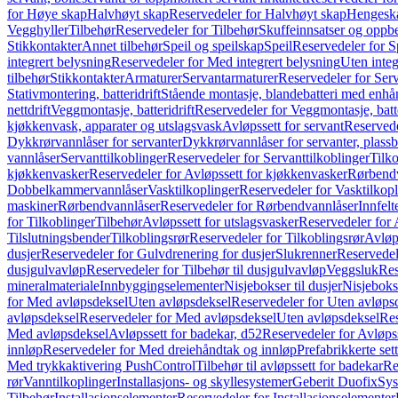
for Høye skap
Halvhøyt skap
Reservedeler for Halvhøyt skap
Hengesk
Vegghyller
Tilbehør
Reservedeler for Tilbehør
Skuffeinnsatser og oppb
Stikkontakter
Annet tilbehør
Speil og speilskap
Speil
Reservedeler for S
integrert belysning
Reservedeler for Med integrert belysning
Uten integ
tilbehør
Stikkontakter
Armaturer
Servantarmaturer
Reservedeler for Ser
Stativmontering, batteridrift
Stående montasje, blandebatteri med enh
nettdrift
Veggmontasje, batteridrift
Reservedeler for Veggmontasje, batte
kjøkkenvask, apparater og utslagsvask
Avløpssett for servant
Reservede
Dykkrørvannlåser for servanter
Dykkrørvannlåser for servanter, plass
vannlåser
Servanttilkoblinger
Reservedeler for Servanttilkoblinger
Tilko
kjøkkenvasker
Reservedeler for Avløpssett for kjøkkenvasker
Rørbend
Dobbelkammervannlåser
Vasktilkoplinger
Reservedeler for Vasktilkop
maskiner
Rørbendvannlåser
Reservedeler for Rørbendvannlåser
Innfelt
for Tilkoblinger
Tilbehør
Avløpssett for utslagsvasker
Reservedeler for 
Tilslutningsbender
Tilkoblingsrør
Reservedeler for Tilkoblingsrør
Avløp
dusjer
Reservedeler for Gulvdrenering for dusjer
Slukrenner
Reservedel
dusjgulvavløp
Reservedeler for Tilbehør til dusjgulvavløp
Veggsluk
Res
mineralmateriale
Innbyggingselementer
Nisjebokser til dusjer
Nisjeboks
for Med avløpsdeksel
Uten avløpsdeksel
Reservedeler for Uten avløps
avløpsdeksel
Reservedeler for Med avløpsdeksel
Uten avløpsdeksel
Res
Med avløpsdeksel
Avløpssett for badekar, d52
Reservedeler for Avløpss
innløp
Reservedeler for Med dreiehåndtak og innløp
Prefabrikkerte set
Med trykkaktivering PushControl
Tilbehør til avløpssett for badekar
Re
rør
Vanntilkoplinger
Installasjons- og skyllesystemer
Geberit Duofix
Sys
Tilbehør
Installasjonselementer
Reservedeler for Installasjonselementer