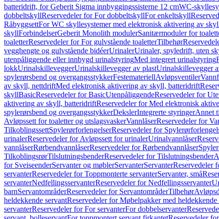
batteridrift, for Geberit Sigma innbyggingssisterne 12 cm
WC-skyllesys
dobbeltskyll
Reservedeler for For dobbeltskyll
For enkeltskyll
Reservede
Råbyggsett
For WC skyllesystemer med elektronisk aktivering av skyl
skyll
Forbindelser
Geberit Monolith moduler
Sanitærmoduler for toalett
toaletter
Reservedeler for For gulvstående toaletter
Tilbehør
Reservedele
vegghengte og gulvstående bidéer
Urinaler
Urinaler, spyledrift, uten s
utenpåliggende eller innbygd urinalstyring
Med integrert urinalstyring
lokk
Urinalskillevegger
Urinalskillevegger av plast
Urinalskillevegger a
spylerørsbend og overgangsstykker
Festemateriell
Avløpsventiler
Vannf
av skyll, nettdrift
Med elektronisk aktivering av skyll, batteridrift
Reserv
skyll
Basic
Reservedeler for Basic
Utenpåliggende
Reservedeler for Ut
aktivering av skyll, batteridrift
Reservedeler for Med elektronisk aktiveri
spylerørsbend og overgangsstykker
Deksler
Integrerte styringer
Annet t
Avløpssett for toaletter og utslagsvasker
Vannlåser
Reservedeler for Va
Tilkoblingssett
Spylerørforlengelser
Reservedeler for Spylerørforlengel
urinaler
Reservedeler for Avløpssett for urinaler
Urinalvannlåser
Reserv
vannlåser
Rørbendvannlåser
Reservedeler for Rørbendvannlåser
Spyler
Tilkoblingsrør
Tilslutningsbender
Reservedeler for Tilslutningsbender
A
for Sveiseender
Servanter og møbler
Servanter
Servanter
Reservedeler f
servanter
Reservedeler for Toppmonterte servanter
Servanter, små
Reser
servanter
Nedfellingsservanter
Reservedeler for Nedfellingsservanter
Un
barn
Servantområder
Reservedeler for Servantområder
Tilbehør
Avløpsd
heldekkende servant
Reservedeler for Møbelpakker med heldekkende 
servanter
Reservedeler for For servanter
For dobbelservanter
Reservedel
servant, bolleservant
For toppmontert servant firkantet
Reservedeler for