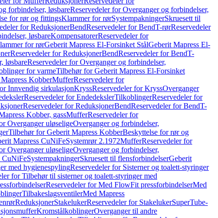
ler for Muffer
Reduksjoner
Reservedeler for
g forbindelser, løsbare
Reservedeler for Overganger og forbindelser,
se for rør og fittings
Klammer for rør
Systempakninger
Skruesett til
edeler for Reduksjoner
Bend
Reservedeler for Bend
T-rør
Reservedeler
indelser, løsbare
Kompensatorer
Reservedeler for
lammer for rør
Geberit Mapress El-Forsinket Stål
Geberit Mapress El-
ner
Reservedeler for Reduksjoner
Bend
Reservedeler for Bend
T-
, løsbare
Reservedeler for Overganger og forbindelser,
oblinger for varme
Tilbehør for Geberit Mapress El-Forsinket
t Mapress Kobber
Muffer
Reservedeler for
or Innvendig sirkulasjon
Kryss
Reservedeler for Kryss
Overganger
deksler
Reservedeler for Endedeksler
Tilkoblinger
Reservedeler for
ksjoner
Reservedeler for Reduksjoner
Bend
Reservedeler for Bend
T-
 Mapress Kobber, gass
Muffer
Reservedeler for
or Overganger uløselige
Overganger og forbindelser,
ger
Tilbehør for Geberit Mapress Kobber
Beskyttelse for rør og
berit Mapress CuNiFe
Systemrør 2.1972
Muffer
Reservedeler for
or Overganger uløselige
Overganger og forbindelser,
ss CuNiFe
Systempakninger
Skruesett til flensforbindelser
Geberit
nger med hygienespyling
Reservedeler for Sisterner og toalett-styringer
er for Tilbehør til sisterner og toalett-styringer med
essforbindelser
Reservedeler for Med FlowFit pressforbindelser
Med
blinger
Tilbakeslagsventiler
Med Mapress
enrør
Reduksjoner
Stakeluker
Reservedeler for Stakeluker
SuperTube-
nsjonsmuffer
Kromstålkoblinger
Overganger til andre