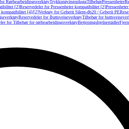
for Rørbearbeidingsverktøy
Trykkprøvingsplugg
Tilbehør
Pressenheter
Re
ibilitet [2]
Reservedeler for Pressenheter kompatibilitet [2]
Pressenheter
kompatibilitet [4]/[2]
Verktøy for Geberit Silent-db20 / Geberit PE
Reser
iseverktøy
Reservedeler for Buttsveiseverktøy
Tilbehør for buttsveiseve
ler for Tilbehør for rørbearbeidingsverktøy
Betjeningshjelpemidler
Fjern