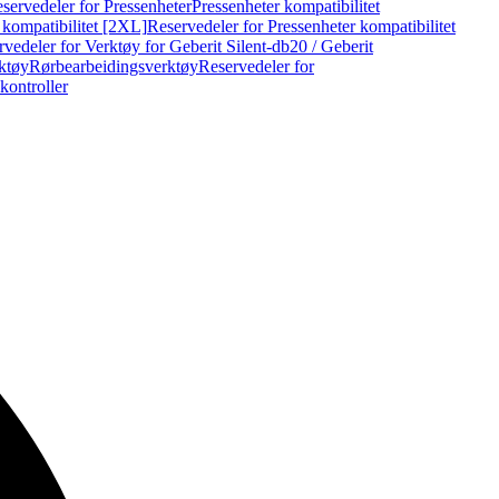
servedeler for Pressenheter
Pressenheter kompatibilitet
 kompatibilitet [2XL]
Reservedeler for Pressenheter kompatibilitet
vedeler for Verktøy for Geberit Silent-db20 / Geberit
rktøy
Rørbearbeidingsverktøy
Reservedeler for
kontroller