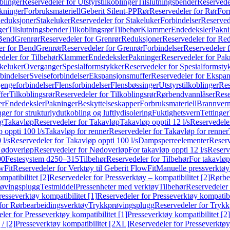
blinger
Reservedeler for Utstyrstilkoblinger
Tilslutningsbender
Reservedel
kninger
Forbruksmateriell
Geberit Silent-PP
Rør
Reservedeler for Rør
For
Reduksjoner
Stakeluker
Reservedeler for Stakeluker
Forbindelser
Reserved
ger
Tilslutningsbender
Tilkoblingsrør
Tilbehør
Klammer
Endedeksler
Pakni
 Bend
Grenrør
Reservedeler for Grenrør
Reduksjoner
Reservedeler for Re
er for Bend
Grenrør
Reservedeler for Grenrør
Forbindelser
Reservedeler f
deler for Tilbehør
Klammer
Endedeksler
Pakninger
Reservedeler for Pak
akeluker
Overganger
Spesialformstykker
Reservedeler for Spesialformsty
bindelser
Sveiseforbindelser
Ekspansjonsmuffer
Reservedeler for Ekspa
jengeforbindelser
Flensforbindelser
Flensbøssinger
Utstyrstilkoblinger
Res
fer
Tilkoblingsrør
Reservedeler for Tilkoblingsrør
Rørbendvannlåser
Rese
er
Endedeksler
Pakninger
Beskyttelseskapper
Forbruksmateriell
Brannvern,
nger for strukturlydutkobling og luftlydisolering
Fuktighetsvern
Tettinger
ng
Takavløp
Reservedeler for Takavløp
Takavløp opptil 12 l/s
Reservedeler
 oppti 100 l/s
Takavløp for renner
Reservedeler for Takavløp for renner
 l/s
Reservedeler for Takavløp oppti 100 l/s
Dampsperreelementer
Reserv
ødoverløp
Reservedeler for Nødoverløp
For takavløp oppti 12 l/s
Reserve
00
Festesystem d250–315
Tilbehør
Reservedeler for Tilbehør
For takavløp
wFit
Reservedeler for Verktøy til Geberit FlowFit
Manuelle pressverktøy
mpatibilitet [2]
Reservedeler for Pressverktøy – kompatibilitet [2]
Rørbe
røvingsplugg
Testmiddel
Pressenheter med verktøy
Tilbehør
Reservedeler 
resseverktøy kompatibilitet [1]
Reservedeler for Presseverktøy kompatibil
for Rørbearbeidingsverktøy
Trykkprøvingsplugg
Reservedeler for Tryk
ler for Presseverktøy kompatibilitet [1]
Presseverktøy kompatibilitet [2]
/ [2]
Presseverktøy kompatibilitet [2XL]
Reservedeler for Presseverktøy