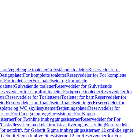
 for Vegghengte toaletter
Gulvstående toaletter
Reservedeler for
Designplater
For komplette toaletter
Reservedeler for For komplette
r For toalettseter
For toalettseter og komplette
oaletter
Gulvstående toaletter
Reservedeler for Gulvstående
eservedeler for Comfort toaletter
Forhøyede toaletter
Reservedeler for
eter
Reservedeler for Toalettseter
Toaletter for barn
Reservedeler for
eter
Reservedeler for Toalettseter
Toalettseteringer
Reservedeler for
splater og WC skyllesystemer
Betjeningsplater
Reservedeler for
er for For Omega innbyggingssisterner
For Kappa
isterner
For Twinline innbyggingssisterner
Reservedeler for For
C-skyllesystem med elektronisk aktivering av skylling
Reservedeler
For nettdrift, for Geberit Sigma innbyggingssisterner 12 cm
Ikke egnet
for Geberit Sigma innbyggingssisterne 12 cm
Reservedeler for For