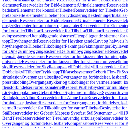
elementer
Reservedeler for Bidé-elementer
Urinalelementer
Reservedele
badekar
Elementer for konsoller
Tilbehør
Reservedeler for Tilbehør
Gebe
prefabrikerte elementer
Tilbehør for lydisolering
Bekledninger
Installas
elementer
Reservedeler for Bidé-elementer
Urinalelementer
Reservedele
dusjer
Elementer for armaturer og apparater
Reservedeler for Elementer
for konsoller
Tilbehør
Reservedeler for Tilbehør
Tilbehør
Reservedeler f
avløpssystemer
Utenpåliggende sisterner
Utenpåliggende sisterner for to
topp
Høythengende
Reservedeler for Høythengende
Lavt og halvveis 
høythengende
Tilbehør
Tilkoblinger
Pakninger
Pakningsringer
Skylleven
for Omega innbyggingssisterner
Delta innbyggingssisterner
Reservedel
utenpåliggende sisterner
Reservedeler for Innløpsventiler for utenpålig
universelle
Reservedeler for Innløpsventiler for sisterner universelle
Inn
skyll
Reservedeler for Skyll-stopp-skyll
Dobbeltskyll
Reservedeler for 
Dobbeltskyll
Tilbehør
Trykknapp
Tilførselssystemer
Geberit FlowFit
Sys
sirkulasjon
Overganger uløselige
Overganger og forbindelser, løsbare
R
presstilkobling
Overgangsstykker og tilkoblinger for varmeelement, lø
flensforbindelser
Forbruksmateriell
Geberit PushFit
Systemrør multilaye
rør
Systempakninger
Geberit Mepla
Systemrør multilayer
Systemrør var
Reduksjoner
Albue
Reservedeler for Albue
T-rør
Reservedeler for T-rør
forbindelser, løsbare
Reservedeler for Overganger og forbindelser, løs
varme
Reservedeler for Tilkoblinger for varme
Tilbehør
Beskyttelse for 
Stål
Reservedeler for Geberit Mapress Syrefast Stål
Systemrør 1.4401
R
Bend
T-rør
Reservedeler for T-rør
Innvendig sirkulasjon
Reservedeler fo
Overganger og forbindelser, løsbare
Kompensatorer
Reservedeler for 