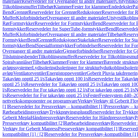
materialer
Reservedeler for Overganger til andre materialer
Utstyrstilko
Tilkoblingsmuffer
Tilbehør
Klammer
Fester for klammer
Endedeksler
Pa
Bend
Grenrør
Reservedeler for Grenrør
Reduksjoner
Reservedeler for 
Muffer
Kloforbindelser
Overganger til andre materialer
Utstyrstilkoblin
Rør
Formstykker
Reservedeler for Formstykker
Bend
Reservedeler for
formstykker
Reservedeler for SuperTube-formstykker
Bend
Reservedel
Muffer
Kloforbindelser
Overganger til andre materialer
Tilbehør
Reserve
Formstykker
Bend
Grenrør
Reduksjoner
Stakeluker
Reservedeler for St
formstykker
Bend
Spesialformstykker
Forbindelser
Reservedeler for For
Overganger til andre materialer
Gjengeforbindelser
Reservedeler for G
Tilslutningsbender
Tilkobliingsmuffer
Reservedeler for Tilkobliingsmuf
Spiralvannlåser
Tilbehør
Klammer
Fester for klammer
Bærende struktur
avløpssystemer
Lydisolering
Isoleringer for strukturlydutkobling
Isoleri
avløp
Ventilatorventiler
Energistoppeventiler
Geberit Pluvia takdreneri
Takavløp opptil 25 l/s
Takavløp oppti 100 l/s
Reservedeler for Takavløp
opptil 25 l/s
Reservedeler for Takavløp opptil 25 l/s
Takavløp oppti 100
l/s
Reservedeler for For takavløp oppti 12 l/s
For takavløp oppti 25 l/s
N
l/s
Reservedeler for For takavløp oppti 25 l/s
Fester
Festesystem d40–2
nettverkskomponenter og programvare
Verktøy
Verktøy til Geberit Flo
[1]
Reservedeler for Pressverktøy – kompatibilitet [1]
Pressverktøy – ko
Rørbearbeidingsverktøy
Trykkprøvingsplugg
Reservedeler for Trykkp
Geberit Mepla
Håndpressverktøy
Reservedeler for Håndpressverktøy
P
Presseverktøy kompatibilitet [2]
Rørbearbeidingsverktøy
Reservedeler 
Verktøy for Geberit Mapress
Presseverktøy kompatibilitet [1]
Reservede
kompatibilitet [1] / [2]
Reservedeler for Pressverktøy-kompatibilitet [1] 