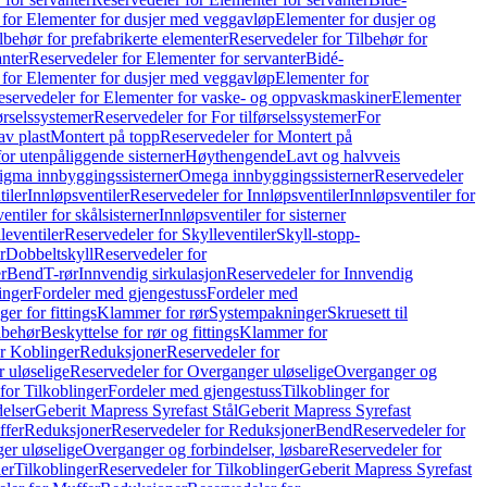
 for Elementer for dusjer med veggavløp
Elementer for dusjer og
lbehør for prefabrikerte elementer
Reservedeler for Tilbehør for
anter
Reservedeler for Elementer for servanter
Bidé-
 for Elementer for dusjer med veggavløp
Elementer for
eservedeler for Elementer for vaske- og oppvaskmaskiner
Elementer
førselssystemer
Reservedeler for For tilførselssystemer
For
av plast
Montert på topp
Reservedeler for Montert på
for utenpåliggende sisterner
Høythengende
Lavt og halvveis
Sigma innbyggingssisterner
Omega innbyggingssisterner
Reservedeler
tiler
Innløpsventiler
Reservedeler for Innløpsventiler
Innløpsventiler for
ntiler for skålsisterner
Innløpsventiler for sisterner
leventiler
Reservedeler for Skylleventiler
Skyll-stopp-
r
Dobbeltskyll
Reservedeler for
r
Bend
T-rør
Innvendig sirkulasjon
Reservedeler for Innvendig
inger
Fordeler med gjengestuss
Fordeler med
ger for fittings
Klammer for rør
Systempakninger
Skruesett til
lbehør
Beskyttelse for rør og fittings
Klammer for
or Koblinger
Reduksjoner
Reservedeler for
 uløselige
Reservedeler for Overganger uløselige
Overganger og
for Tilkoblinger
Fordeler med gjengestuss
Tilkoblinger for
delser
Geberit Mapress Syrefast Stål
Geberit Mapress Syrefast
ffer
Reduksjoner
Reservedeler for Reduksjoner
Bend
Reservedeler for
er uløselige
Overganger og forbindelser, løsbare
Reservedeler for
er
Tilkoblinger
Reservedeler for Tilkoblinger
Geberit Mapress Syrefast