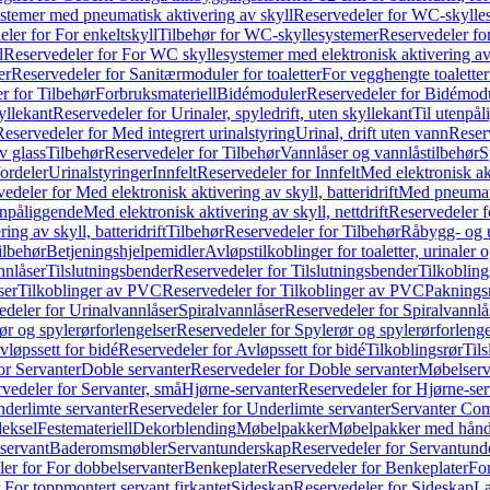
temer med pneumatisk aktivering av skyll
Reservedeler for WC-skylles
ler for For enkeltskyll
Tilbehør for WC-skyllesystemer
Reservedeler fo
l
Reservedeler for For WC skyllesystemer med elektronisk aktivering av
er
Reservedeler for Sanitærmoduler for toaletter
For vegghengte toaletter
r for Tilbehør
Forbruksmateriell
Bidémoduler
Reservedeler for Bidémod
kyllekant
Reservedeler for Urinaler, spyledrift, uten skyllekant
Til utenpål
Reservedeler for Med integrert urinalstyring
Urinal, drift uten vann
Reserv
v glass
Tilbehør
Reservedeler for Tilbehør
Vannlåser og vannlåstilbehør
S
ordeler
Urinalstyringer
Innfelt
Reservedeler for Innfelt
Med elektronisk akt
edeler for Med elektronisk aktivering av skyll, batteridrift
Med pneumati
enpåliggende
Med elektronisk aktivering av skyll, nettdrift
Reservedeler fo
ng av skyll, batteridrift
Tilbehør
Reservedeler for Tilbehør
Råbygg- og u
ilbehør
Betjeningshjelpemidler
Avløpstilkoblinger for toaletter, urinaler 
nnlåser
Tilslutningsbender
Reservedeler for Tilslutningsbender
Tilkobling
ser
Tilkoblinger av PVC
Reservedeler for Tilkoblinger av PVC
Paknings
edeler for Urinalvannlåser
Spiralvannlåser
Reservedeler for Spiralvannlå
ør og spylerørforlengelser
Reservedeler for Spylerør og spylerørforlenge
vløpssett for bidé
Reservedeler for Avløpssett for bidé
Tilkoblingsrør
Til
or Servanter
Doble servanter
Reservedeler for Doble servanter
Møbelserv
vedeler for Servanter, små
Hjørne-servanter
Reservedeler for Hjørne-ser
derlimte servanter
Reservedeler for Underlimte servanter
Servanter Com
eksel
Festemateriell
Dekorblending
Møbelpakker
Møbelpakker med hån
servant
Baderomsmøbler
Servantunderskap
Reservedeler for Servantund
er for For dobbelservanter
Benkeplater
Reservedeler for Benkeplater
For
 For toppmontert servant firkantet
Sideskap
Reservedeler for Sideskap
La