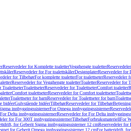
er
Reservedeler for Komplette toaletter
Vegghengte toaletter
Reservedeler
ttskåler
Reservedeler for For toalettskåler
Designplater
Reservedeler for 
edeler for Tilbehør
For komplette toaletter
For toalettseter
Reservedeler fo
aletter
Reservedeler for Vegghengte toaletter
Toaletter
Reservedeler for T
 Toalettseter
Toalettseter
Reservedeler for Toalettseter
Comfort toaletter
R
aletter
Comfort toalettseter
Reservedeler for Comfort toalettseter
Toaletts
letter
Toalettseter for barn
Reservedeler for Toalettseter for barn
Toaletts
e bidéer
Gulvstående bidéer
Tilbehør
Reservedeler for Tilbehør
Betjening
Sigma innbyggingssisterner
For Omega innbyggingssisterner
Reservedel
For Delta innbyggingssisterner
Reservedeler for For Delta innbyggingss
eler for For 300T innbyggingssisterner
Tilbehør
Forbruksmateriell
For W
ettdrift, for Geberit Sigma innbyggingssisterner 12 cm
Reservedeler for 
 egnet for Geberit Omega innbyggingssisterner 12 cm
For batteridrift, 