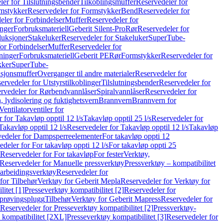
er for Tilslutningsbender
Tilkoblingsmuffer
Reservedeler for
mstykker
Reservedeler for Formstykker
Bend
Reservedeler for
eler for Forbindelser
Muffer
Reservedeler for
nger
Forbruksmateriell
Geberit Silent-Pro
Rør
Reservedeler for
duksjoner
Stakeluker
Reservedeler for Stakeluker
SuperTube-
or Forbindelser
Muffer
Reservedeler for
ninger
Forbruksmateriell
Geberit PE
Rør
Formstykker
Reservedeler for
kker
SuperTube-
nsjonsmuffer
Overganger til andre materialer
Reservedeler for
ervedeler for Utstyrstilkoblinger
Tilslutningsbender
Reservedeler for
rvedeler for Rørbendvannlåser
Spiralvannlåser
Reservedeler for
 lydisolering og fuktighetsvern
Brannvern
Brannvern for
Ventilatorventiler for
 for Takavløp opptil 12 l/s
Takavløp opptil 25 l/s
Reservedeler for
Takavløp opptil 12 l/s
Reservedeler for Takavløp opptil 12 l/s
Takavløp
edeler for Dampsperreelementer
For takavløp oppti 12
deler for For takavløp oppti 12 l/s
For takavløp oppti 25
Reservedeler for For takavløp
For fester
Verktøy,
Reservedeler for Manuelle pressverktøy
Pressverktøy – kompatibilitet
arbeidingsverktøy
Reservedeler for
for Tilbehør
Verktøy for Geberit Mepla
Reservedeler for Verktøy for
itet [1]
Presseverktøy kompatibilitet [2]
Reservedeler for
kprøvingsplugg
Tilbehør
Verktøy for Geberit Mapress
Reservedeler for
Reservedeler for Presseverktøy kompatibilitet [2]
Pressverktøy-
 kompatibilitet [2XL]
Presseverktøy kompatibilitet [3]
Reservedeler for