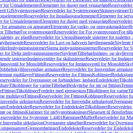
r for Urinalelementer
Elementer for dusjer med veggavløp
Reservedeler
rit GIS
Systemvegger
Reservedeler for Systemvegger
Skinnesystemer
Ti
jonselementer
Reservedeler for Installasjonselementer
Elementer for serv
r for Urinalelementer
Elementer for dusjer med veggavløp
Reservedeler
 for armaturer og apparater
Elementer for vaske- og oppvaskmaskiner
R
or Tilbehør
For systemvegger
Reservedeler for For systemvegger
For til
aletter, av plast
Reservedeler for Utenpåliggende sisterner for toaletter, 
høythengende
Reservedeler for Lavt og halvveis høythengende
Spylerør 
tiler
Innbyggingssisterner
Sigma innbyggingssisterner
Reservedeler for 
er for Delta innbyggingssisterner
Spylerør
Tilbehør
Innløps- og skylleven
gende sisterner
Innløpsventiler for skålsisterner
Reservedeler for Innløpsve
løpsventil for Monolith
Reservedeler for Innløpsventil for Monolith
Skyl
Dobbeltskyll
Innvendige armaturer
Reservedeler for Innvendige armature
temrør multilayer
Fittings
Reservedeler for Fittings
Koblinger
Reduksjone
eservedeler for Overganger og forbindelser, løsbare
Endedeksler
Tilkobl
sbare
Tilkoblinger for varme
Tilbehør
Beskyttelse for rør og fittings
Tetnin
r
Fittings
Tilkoblinger
Fordeler med gjengestuss
Tilkoblinger for varme
Ti
me multilayer
Fittings
Reservedeler for Fittings
Koblinger
Reservedeler f
Innvendig sirkulasjon
Reservedeler for Innvendig sirkulasjon
Overganger
bare
Endedeksler
Reservedeler for Endedeksler
Tilkoblinger
Reservedeler 
rør og fittings
Klammer for rør
Systempakninger
Skruesett til flensforbin
eservedeler for Systemrør 1.4401
Rørnippel
Muffer
Reservedeler for Mu
r Innvendig sirkulasjon
Overganger uløselige
Reservedeler for Overgang
Kompensatorer
Gjennomføringer
Endedeksler
Reservedeler for Endedeksl