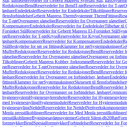
Stål, gass
Reservedeler for Geberit Mapress Syrefast Stål, gass
Systemr
Reduksjoner
Bend
Reservedeler for Bend
T-rør
Reservedeler for T-rør
O
løsbare
Endedeksler
Reservedeler for Endedeksler
Tilkoblinger
Reserved
flensforbindelser
Geberit Mapress Therm
Systemrør Therm
Fittings
Rese
for T-rør
Overganger uløselige
Reservedeler for Overganger uløselige
O
Kompensatorer
Endedeksler
Reservedeler for Endedeksler
Tilbehør til
Forsinket Stål
Reservedeler for Geberit Mapress El-Forsinket Stål
Syst
rør
Reservedeler for T-rør
Kryss
Reservedeler for Kryss
Overganger ulø
løsbare
Kompensatorer
Reservedeler for Kompensatorer
Endedeksler
Re
Stål
Beskyttelse for rør og fittings
Klammer for rør
Systempakninger
Ge
Muffer
Reduksjoner
Reservedeler for Reduksjoner
Bend
Reservedeler 
uløselige
Reservedeler for Overganger uløselige
Overganger og forbind
Tilkoblinger
Geberit Mapress Kobber, forkrommet
Reservedeler for G
rør
Reservedeler for T-rør
Overganger uløselige
Reservedeler for Overg
Muffer
Reduksjoner
Reservedeler for Reduksjoner
Bend
Reservedeler 
løsbare
Reservedeler for Overganger og forbindelser, løsbare
Endedeks
fittings
Klammer for rør
Systempakninger
Skruesett til flensforbindelser
Muffer
Reduksjoner
Reservedeler for Reduksjoner
Bend
Reservedeler 
løsbare
Reservedeler for Overganger og forbindelser, løsbare
Gjennomf
hygienesystem
Hygienespylerenheter
Reservedeler for Hygienespylere
med hygienespyling
Hygienemoduler
Reservedeler for Hygienemodul
hygienespyling
Nettdel
Reservedeler for Nettdel
Nettverkskomponenter
Mepla presstilkoblinger
Reservedeler for Med Mepla presstilkoblinger
presstilkoblinger
Bygningsavløpssystemer
Geberit Silent-db20
Rør
Form
formstykker
Bend
Spesialformstykker
Forbindelser
Reservedeler for For