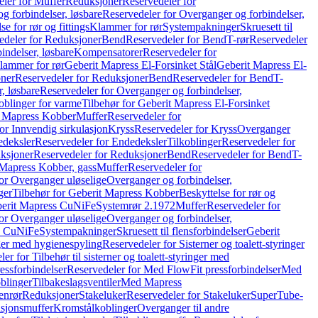
ler for Muffer
Reduksjoner
Reservedeler for
g forbindelser, løsbare
Reservedeler for Overganger og forbindelser,
se for rør og fittings
Klammer for rør
Systempakninger
Skruesett til
edeler for Reduksjoner
Bend
Reservedeler for Bend
T-rør
Reservedeler
indelser, løsbare
Kompensatorer
Reservedeler for
lammer for rør
Geberit Mapress El-Forsinket Stål
Geberit Mapress El-
ner
Reservedeler for Reduksjoner
Bend
Reservedeler for Bend
T-
, løsbare
Reservedeler for Overganger og forbindelser,
oblinger for varme
Tilbehør for Geberit Mapress El-Forsinket
t Mapress Kobber
Muffer
Reservedeler for
or Innvendig sirkulasjon
Kryss
Reservedeler for Kryss
Overganger
deksler
Reservedeler for Endedeksler
Tilkoblinger
Reservedeler for
ksjoner
Reservedeler for Reduksjoner
Bend
Reservedeler for Bend
T-
 Mapress Kobber, gass
Muffer
Reservedeler for
or Overganger uløselige
Overganger og forbindelser,
ger
Tilbehør for Geberit Mapress Kobber
Beskyttelse for rør og
berit Mapress CuNiFe
Systemrør 2.1972
Muffer
Reservedeler for
or Overganger uløselige
Overganger og forbindelser,
ss CuNiFe
Systempakninger
Skruesett til flensforbindelser
Geberit
nger med hygienespyling
Reservedeler for Sisterner og toalett-styringer
er for Tilbehør til sisterner og toalett-styringer med
essforbindelser
Reservedeler for Med FlowFit pressforbindelser
Med
blinger
Tilbakeslagsventiler
Med Mapress
enrør
Reduksjoner
Stakeluker
Reservedeler for Stakeluker
SuperTube-
nsjonsmuffer
Kromstålkoblinger
Overganger til andre