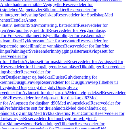
r Andre baderomsmøbler
Vegghyller
Reservedeler for
t støtteben
Magnettavler
Stikkontakter
Reservedeler for
n integrert belysning
Speilskap
Reservedeler for Speilskap
Med
menter
Hendler
Annet
tativ, nettdrift
Stativmontering, batteridrift
Reservedeler for
grep
Veggmontasje, nettdrift
Reservedeler for Veggmontasje,
 for For servantkraner
Utstyrstilkoblinger for vaskeområde,
ndvannlåser
Dykkrørvannlåser for servanter
Reservedeler for
ssbeparende modell
Innfelte vannlåser
Reservedeler for Innfelte
linger
Pakninger
Sveiseender
Innbyggingssisterner
Avløpssett for
eservedeler for
r for Tilbehør
Avløpssett for maskiner
Reservedeler for Avløpssett for
r
Reservedeler for Utenpåliggende vannlåser
Tilkoblinger
Reservedeler
tningsbender
Reservedeler for
hør
Dusjløsninger og badekar
Dusjer
Gulvdrenering for
ukrenner
Dusjgulvavløp
Reservedeler for Dusjgulvavløp
Tilbehør til
il veggsluk
Dusjkar og dusjgulv
Dusjgulv av
rvedeler for Avløpsett for dusjkar, d52
Med avløpsdeksel
Reservedeler
r, d62
Reservedeler for Avløpssett for dusjkar, d62
Med
 for Avløpssett for dusjkar, d90
Med avløpsdeksel
Reservedeler for
tak
Prefabrikkerte sett for dreiehåndtak
Med dreiehåndtak og
iehåndtak og innløp
Med trykkaktivering PushControl
Reservedeler for
 røravbryter
Reservedeler for Innebygd røravbryter
T-
 for Skinnesystemer
Bekledninger
Tilbehør
Reservedeler for
 for servanter
Reservedeler for Elementer for servanter
Bidé-