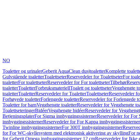
NO
Toaletter og urinaler
Geberit AquaClean dusjtoaletter
Komplette toalett
Gulvstående toaletter
Toalettseter
Reservedeler for Toalettseter
For toale
toaletter
For toalettseter
Reservedeler for For toalettseter
Tilbehør
Reserv
toaletter
Toaletter
Forbruksmateriell
Toalett og toalettseter
Vegghengte to
toaletter
Toaletter
Reservedeler for Toaletter
Toalettseter
Reservedeler for
Forhøyede toaletter
Forlengede toaletter
Reservedeler for Forlengede to
Toaletter for barn
Vegghengte toaletter
Reservedeler for Vegghengte toa
Toalettseteringer
Bidéer
Vegghengte bidéer
Reservedeler for Vegghengt
Betjeningsplater
For Sigma innbyggingssisterner
Reservedeler for For 
innbyggingssisterner
Reservedeler for For Kappa innbyggingssisterner
Twinline innbyggingssisterner
For 300T innbyggingssisterner
Reserved
for For WC-skyllesystem med elektronisk aktivering av skylling
For n
for Geberit Omega innbyggingssisterner 12 cm
Reservedeler for Ikke