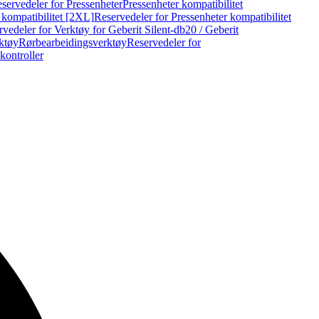
servedeler for Pressenheter
Pressenheter kompatibilitet
 kompatibilitet [2XL]
Reservedeler for Pressenheter kompatibilitet
vedeler for Verktøy for Geberit Silent-db20 / Geberit
rktøy
Rørbearbeidingsverktøy
Reservedeler for
kontroller