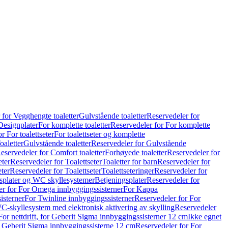
 for Vegghengte toaletter
Gulvstående toaletter
Reservedeler for
Designplater
For komplette toaletter
Reservedeler for For komplette
r For toalettseter
For toalettseter og komplette
oaletter
Gulvstående toaletter
Reservedeler for Gulvstående
eservedeler for Comfort toaletter
Forhøyede toaletter
Reservedeler for
eter
Reservedeler for Toalettseter
Toaletter for barn
Reservedeler for
eter
Reservedeler for Toalettseter
Toalettseteringer
Reservedeler for
splater og WC skyllesystemer
Betjeningsplater
Reservedeler for
er for For Omega innbyggingssisterner
For Kappa
isterner
For Twinline innbyggingssisterner
Reservedeler for For
C-skyllesystem med elektronisk aktivering av skylling
Reservedeler
For nettdrift, for Geberit Sigma innbyggingssisterner 12 cm
Ikke egnet
for Geberit Sigma innbyggingssisterne 12 cm
Reservedeler for For