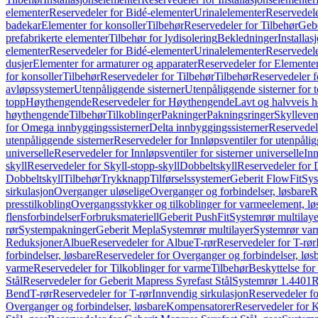
elementer
Reservedeler for Bidé-elementer
Urinalelementer
Reservedele
badekar
Elementer for konsoller
Tilbehør
Reservedeler for Tilbehør
Gebe
prefabrikerte elementer
Tilbehør for lydisolering
Bekledninger
Installas
elementer
Reservedeler for Bidé-elementer
Urinalelementer
Reservedele
dusjer
Elementer for armaturer og apparater
Reservedeler for Elementer
for konsoller
Tilbehør
Reservedeler for Tilbehør
Tilbehør
Reservedeler f
avløpssystemer
Utenpåliggende sisterner
Utenpåliggende sisterner for to
topp
Høythengende
Reservedeler for Høythengende
Lavt og halvveis 
høythengende
Tilbehør
Tilkoblinger
Pakninger
Pakningsringer
Skylleven
for Omega innbyggingssisterner
Delta innbyggingssisterner
Reservedel
utenpåliggende sisterner
Reservedeler for Innløpsventiler for utenpålig
universelle
Reservedeler for Innløpsventiler for sisterner universelle
Inn
skyll
Reservedeler for Skyll-stopp-skyll
Dobbeltskyll
Reservedeler for 
Dobbeltskyll
Tilbehør
Trykknapp
Tilførselssystemer
Geberit FlowFit
Sys
sirkulasjon
Overganger uløselige
Overganger og forbindelser, løsbare
R
presstilkobling
Overgangsstykker og tilkoblinger for varmeelement, lø
flensforbindelser
Forbruksmateriell
Geberit PushFit
Systemrør multilaye
rør
Systempakninger
Geberit Mepla
Systemrør multilayer
Systemrør var
Reduksjoner
Albue
Reservedeler for Albue
T-rør
Reservedeler for T-rør
forbindelser, løsbare
Reservedeler for Overganger og forbindelser, løs
varme
Reservedeler for Tilkoblinger for varme
Tilbehør
Beskyttelse for 
Stål
Reservedeler for Geberit Mapress Syrefast Stål
Systemrør 1.4401
R
Bend
T-rør
Reservedeler for T-rør
Innvendig sirkulasjon
Reservedeler fo
Overganger og forbindelser, løsbare
Kompensatorer
Reservedeler for 