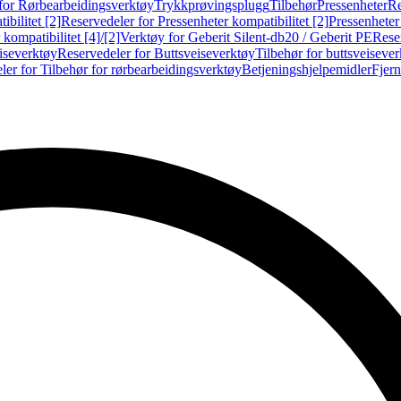
for Rørbearbeidingsverktøy
Trykkprøvingsplugg
Tilbehør
Pressenheter
Re
ibilitet [2]
Reservedeler for Pressenheter kompatibilitet [2]
Pressenheter
kompatibilitet [4]/[2]
Verktøy for Geberit Silent-db20 / Geberit PE
Reser
iseverktøy
Reservedeler for Buttsveiseverktøy
Tilbehør for buttsveiseve
ler for Tilbehør for rørbearbeidingsverktøy
Betjeningshjelpemidler
Fjern