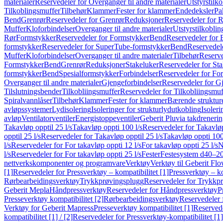
materialer
Reservedeler for Overganger til andre materialer
Utstyrstilko
Tilkoblingsmuffer
Tilbehør
Klammer
Fester for klammer
Endedeksler
Pa
Bend
Grenrør
Reservedeler for Grenrør
Reduksjoner
Reservedeler for 
Muffer
Kloforbindelser
Overganger til andre materialer
Utstyrstilkoblin
Rør
Formstykker
Reservedeler for Formstykker
Bend
Reservedeler for
formstykker
Reservedeler for SuperTube-formstykker
Bend
Reservedel
Muffer
Kloforbindelser
Overganger til andre materialer
Tilbehør
Reserve
Formstykker
Bend
Grenrør
Reduksjoner
Stakeluker
Reservedeler for St
formstykker
Bend
Spesialformstykker
Forbindelser
Reservedeler for For
Overganger til andre materialer
Gjengeforbindelser
Reservedeler for G
Tilslutningsbender
Tilkobliingsmuffer
Reservedeler for Tilkobliingsmuf
Spiralvannlåser
Tilbehør
Klammer
Fester for klammer
Bærende struktur
avløpssystemer
Lydisolering
Isoleringer for strukturlydutkobling
Isoleri
avløp
Ventilatorventiler
Energistoppeventiler
Geberit Pluvia takdreneri
Takavløp opptil 25 l/s
Takavløp oppti 100 l/s
Reservedeler for Takavløp
opptil 25 l/s
Reservedeler for Takavløp opptil 25 l/s
Takavløp oppti 100
l/s
Reservedeler for For takavløp oppti 12 l/s
For takavløp oppti 25 l/s
N
l/s
Reservedeler for For takavløp oppti 25 l/s
Fester
Festesystem d40–2
nettverkskomponenter og programvare
Verktøy
Verktøy til Geberit Flo
[1]
Reservedeler for Pressverktøy – kompatibilitet [1]
Pressverktøy – ko
Rørbearbeidingsverktøy
Trykkprøvingsplugg
Reservedeler for Trykkp
Geberit Mepla
Håndpressverktøy
Reservedeler for Håndpressverktøy
P
Presseverktøy kompatibilitet [2]
Rørbearbeidingsverktøy
Reservedeler 
Verktøy for Geberit Mapress
Presseverktøy kompatibilitet [1]
Reservede
kompatibilitet [1] / [2]
Reservedeler for Pressverktøy-kompatibilitet [1] 