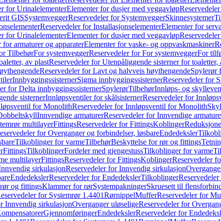
r for Urinalelementer
Elementer for dusjer med veggavløp
Reservedeler
rit GIS
Systemvegger
Reservedeler for Systemvegger
Skinnesystemer
Ti
jonselementer
Reservedeler for Installasjonselementer
Elementer for serv
r for Urinalelementer
Elementer for dusjer med veggavløp
Reservedeler
 for armaturer og apparater
Elementer for vaske- og oppvaskmaskiner
R
or Tilbehør
For systemvegger
Reservedeler for For systemvegger
For til
aletter, av plast
Reservedeler for Utenpåliggende sisterner for toaletter, 
høythengende
Reservedeler for Lavt og halvveis høythengende
Spylerør 
tiler
Innbyggingssisterner
Sigma innbyggingssisterner
Reservedeler for 
er for Delta innbyggingssisterner
Spylerør
Tilbehør
Innløps- og skylleven
gende sisterner
Innløpsventiler for skålsisterner
Reservedeler for Innløpsve
løpsventil for Monolith
Reservedeler for Innløpsventil for Monolith
Skyl
Dobbeltskyll
Innvendige armaturer
Reservedeler for Innvendige armature
temrør multilayer
Fittings
Reservedeler for Fittings
Koblinger
Reduksjone
eservedeler for Overganger og forbindelser, løsbare
Endedeksler
Tilkobl
sbare
Tilkoblinger for varme
Tilbehør
Beskyttelse for rør og fittings
Tetnin
r
Fittings
Tilkoblinger
Fordeler med gjengestuss
Tilkoblinger for varme
Ti
me multilayer
Fittings
Reservedeler for Fittings
Koblinger
Reservedeler f
Innvendig sirkulasjon
Reservedeler for Innvendig sirkulasjon
Overganger
bare
Endedeksler
Reservedeler for Endedeksler
Tilkoblinger
Reservedeler 
rør og fittings
Klammer for rør
Systempakninger
Skruesett til flensforbin
eservedeler for Systemrør 1.4401
Rørnippel
Muffer
Reservedeler for Mu
r Innvendig sirkulasjon
Overganger uløselige
Reservedeler for Overgang
Kompensatorer
Gjennomføringer
Endedeksler
Reservedeler for Endedeksl