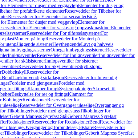
 for Elementer for dusjer med veggavløp
Elementer for dusjer og
lbehør for prefabrikerte elementer
Reservedeler for Tilbehør for
anter
Reservedeler for Elementer for servanter
Bidé-
 for Elementer for dusjer med veggavløp
Elementer for
eservedeler for Elementer for vaske- og oppvaskmaskiner
Elementer
førselssystemer
Reservedeler for For tilførselssystemer
For
av plast
Montert på topp
Reservedeler for Montert på
for utenpåliggende sisterner
Høythengende
Lavt og halvveis
Sigma innbyggingssisterner
Omega innbyggingssisterner
Reservedeler
tiler
Innløpsventiler
Reservedeler for Innløpsventiler
Innløpsventiler for
ntiler for skålsisterner
Innløpsventiler for sisterner
leventiler
Reservedeler for Skylleventiler
Skyll-stopp-
r
Dobbeltskyll
Reservedeler for
r
Bend
T-rør
Innvendig sirkulasjon
Reservedeler for Innvendig
inger
Fordeler med gjengestuss
Fordeler med
ger for fittings
Klammer for rør
Systempakninger
Skruesett til
lbehør
Beskyttelse for rør og fittings
Klammer for
or Koblinger
Reduksjoner
Reservedeler for
 uløselige
Reservedeler for Overganger uløselige
Overganger og
for Tilkoblinger
Fordeler med gjengestuss
Tilkoblinger for
delser
Geberit Mapress Syrefast Stål
Geberit Mapress Syrefast
ffer
Reduksjoner
Reservedeler for Reduksjoner
Bend
Reservedeler for
er uløselige
Overganger og forbindelser, løsbare
Reservedeler for
er
Tilkoblinger
Reservedeler for Tilkoblinger
Geberit Mapress Syrefast