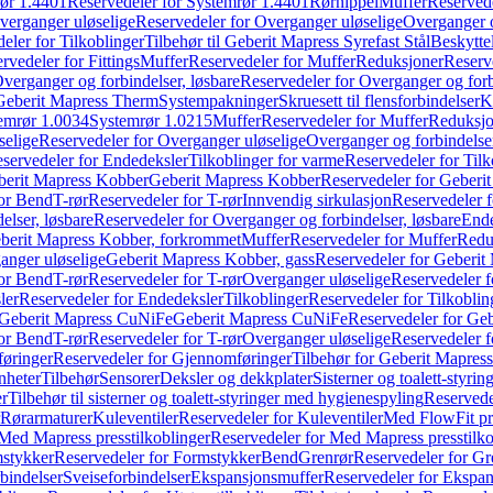
ør 1.4401
Reservedeler for Systemrør 1.4401
Rørnippel
Muffer
Reservede
verganger uløselige
Reservedeler for Overganger uløselige
Overganger o
eler for Tilkoblinger
Tilbehør til Geberit Mapress Syrefast Stål
Beskyttel
rvedeler for Fittings
Muffer
Reservedeler for Muffer
Reduksjoner
Reserv
verganger og forbindelser, løsbare
Reservedeler for Overganger og forb
 Geberit Mapress Therm
Systempakninger
Skruesett til flensforbindelser
K
emrør 1.0034
Systemrør 1.0215
Muffer
Reservedeler for Muffer
Reduksjo
selige
Reservedeler for Overganger uløselige
Overganger og forbindelser
servedeler for Endedeksler
Tilkoblinger for varme
Reservedeler for Tilk
berit Mapress Kobber
Geberit Mapress Kobber
Reservedeler for Geberi
for Bend
T-rør
Reservedeler for T-rør
Innvendig sirkulasjon
Reservedeler f
elser, løsbare
Reservedeler for Overganger og forbindelser, løsbare
Ende
eberit Mapress Kobber, forkrommet
Muffer
Reservedeler for Muffer
Redu
anger uløselige
Geberit Mapress Kobber, gass
Reservedeler for Geberit
for Bend
T-rør
Reservedeler for T-rør
Overganger uløselige
Reservedeler f
ler
Reservedeler for Endedeksler
Tilkoblinger
Reservedeler for Tilkoblin
Geberit Mapress CuNiFe
Geberit Mapress CuNiFe
Reservedeler for Ge
for Bend
T-rør
Reservedeler for T-rør
Overganger uløselige
Reservedeler f
øringer
Reservedeler for Gjennomføringer
Tilbehør for Geberit Mapre
nheter
Tilbehør
Sensorer
Deksler og dekkplater
Sisterner og toalett-styri
er
Tilbehør til sisterner og toalett-styringer med hygienespyling
Reservedel
Rørarmaturer
Kuleventiler
Reservedeler for Kuleventiler
Med FlowFit pr
Med Mapress presstilkoblinger
Reservedeler for Med Mapress presstilko
stykker
Reservedeler for Formstykker
Bend
Grenrør
Reservedeler for Gr
bindelser
Sveiseforbindelser
Ekspansjonsmuffer
Reservedeler for Ekspa