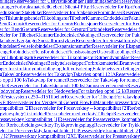
blinger
Reservedeler for Utstyrstilkoblinger
Tilslutningsbender
Reservedel
kninger
Forbruksmateriell
Geberit Silent-PP
Rør
Reservedeler for Rør
For
Reduksjoner
Stakeluker
Reservedeler for Stakeluker
Forbindelser
Reserved
ger
Tilslutningsbender
Tilkoblingsrør
Tilbehør
Klammer
Endedeksler
Pakni
 Bend
Grenrør
Reservedeler for Grenrør
Reduksjoner
Reservedeler for Re
er for Bend
Grenrør
Reservedeler for Grenrør
Forbindelser
Reservedeler f
deler for Tilbehør
Klammer
Endedeksler
Pakninger
Reservedeler for Pak
akeluker
Overganger
Spesialformstykker
Reservedeler for Spesialformsty
bindelser
Sveiseforbindelser
Ekspansjonsmuffer
Reservedeler for Ekspa
jengeforbindelser
Flensforbindelser
Flensbøssinger
Utstyrstilkoblinger
Res
fer
Tilkoblingsrør
Reservedeler for Tilkoblingsrør
Rørbendvannlåser
Rese
er
Endedeksler
Pakninger
Beskyttelseskapper
Forbruksmateriell
Brannvern,
nger for strukturlydutkobling og luftlydisolering
Fuktighetsvern
Tettinger
ng
Takavløp
Reservedeler for Takavløp
Takavløp opptil 12 l/s
Reservedeler
 oppti 100 l/s
Takavløp for renner
Reservedeler for Takavløp for renner
 l/s
Reservedeler for Takavløp oppti 100 l/s
Dampsperreelementer
Reserv
ødoverløp
Reservedeler for Nødoverløp
For takavløp oppti 12 l/s
Reserve
00
Festesystem d250–315
Tilbehør
Reservedeler for Tilbehør
For takavløp
wFit
Reservedeler for Verktøy til Geberit FlowFit
Manuelle pressverktøy
mpatibilitet [2]
Reservedeler for Pressverktøy – kompatibilitet [2]
Rørbe
røvingsplugg
Testmiddel
Pressenheter med verktøy
Tilbehør
Reservedeler 
resseverktøy kompatibilitet [1]
Reservedeler for Presseverktøy kompatibil
for Rørbearbeidingsverktøy
Trykkprøvingsplugg
Reservedeler for Tryk
ler for Presseverktøy kompatibilitet [1]
Presseverktøy kompatibilitet [2]
/ [2]
Presseverktøy kompatibilitet [2XL]
Reservedeler for Presseverktøy