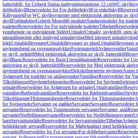
batteridrift, for Geberit Sigma innbyggingssisterne 12 cm
WC-skyllesys
dobbeltskyll
Reservedeler for For dobbeltskyll
For enkeltskyll
Reservede
Råbyggsett
For WC skyllesystemer med elektronisk aktivering av skyl
skyll
Forbindelser
Geberit Monolith moduler
Sanitærmoduler for toalett
toaletter
Reservedeler for For gulvstående toaletter
Tilbehør
Reservedele
vegghengte og gulvstående bidéer
Urinaler
Urinaler, spyledrift, uten s
utenpåliggende eller innbygd urinalstyring
Med integrert urinalstyring
lokk
Urinalskillevegger
Urinalskillevegger av plast
Urinalskillevegger a
spylerørsbend og overgangsstykker
Festemateriell
Avløpsventiler
Vannf
av skyll, nettdrift
Med elektronisk aktivering av skyll, batteridrift
Reserv
skyll
Basic
Reservedeler for Basic
Utenpåliggende
Reservedeler for Ut
aktivering av skyll, batteridrift
Reservedeler for Med elektronisk aktiveri
spylerørsbend og overgangsstykker
Deksler
Integrerte styringer
Annet t
Avløpssett for toaletter og utslagsvasker
Vannlåser
Reservedeler for Va
Tilkoblingssett
Spylerørforlengelser
Reservedeler for Spylerørforlengel
urinaler
Reservedeler for Avløpssett for urinaler
Urinalvannlåser
Reserv
vannlåser
Rørbendvannlåser
Reservedeler for Rørbendvannlåser
Spyler
Tilkoblingsrør
Tilslutningsbender
Reservedeler for Tilslutningsbender
A
for Sveiseender
Servanter og møbler
Servanter
Servanter
Reservedeler f
servanter
Reservedeler for Toppmonterte servanter
Servanter, små
Reser
servanter
Nedfellingsservanter
Reservedeler for Nedfellingsservanter
Un
barn
Servantområder
Reservedeler for Servantområder
Tilbehør
Avløpsd
heldekkende servant
Reservedeler for Møbelpakker med heldekkende 
servanter
Reservedeler for For servanter
For dobbelservanter
Reservedel
servant, bolleservant
For toppmontert servant firkantet
Reservedeler for