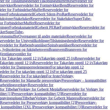
er for Tilslutningsbender
Tilkoblingsmuffer
Reservedeler for
mstykker
Reservedeler for Formstykker
Bend
Reservedeler for
eler for Forbindelser
Muffer
Reservedeler for
nger
Forbruksmateriell
Geberit Silent-Pro
Rør
Reservedeler for
duksjoner
Stakeluker
Reservedeler for Stakeluker
SuperTube-
or Forbindelser
Muffer
Reservedeler for
ninger
Forbruksmateriell
Geberit PE
Rør
Formstykker
Reservedeler for
kker
SuperTube-
nsjonsmuffer
Overganger til andre materialer
Reservedeler for
ervedeler for Utstyrstilkoblinger
Tilslutningsbender
Reservedeler for
rvedeler for Rørbendvannlåser
Spiralvannlåser
Reservedeler for
 lydisolering og fuktighetsvern
Brannvern
Brannvern for
Ventilatorventiler for
 for Takavløp opptil 12 l/s
Takavløp opptil 25 l/s
Reservedeler for
Takavløp opptil 12 l/s
Reservedeler for Takavløp opptil 12 l/s
Takavløp
edeler for Dampsperreelementer
For takavløp oppti 12
deler for For takavløp oppti 12 l/s
For takavløp oppti 25
Reservedeler for For takavløp
For fester
Verktøy,
Reservedeler for Manuelle pressverktøy
Pressverktøy – kompatibilitet
arbeidingsverktøy
Reservedeler for
for Tilbehør
Verktøy for Geberit Mepla
Reservedeler for Verktøy for
itet [1]
Presseverktøy kompatibilitet [2]
Reservedeler for
kprøvingsplugg
Tilbehør
Verktøy for Geberit Mapress
Reservedeler for
Reservedeler for Presseverktøy kompatibilitet [2]
Pressverktøy-
 kompatibilitet [2XL]
Presseverktøy kompatibilitet [3]
Reservedeler for