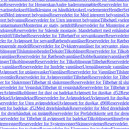
ap
Reservedeler for Hengeskap
Andre baderomsmøbler
Reservedeler fo
evaringsbokser
Håndklestang og håndklekroker
Lyselementer
Hendler
Set
peil
Med integrert belysning
Reservedeler for Med integrert belysning
Ute
rert belysning
Reservedeler for Uten integrert belysning
Tilbehør
Lysele
vantarmaturer
Montering av stativ, nettdrift
Reservedeler for Montering av s
åndsgrep
Reservedeler for Stående montasje, blandebatteri med enhånds
ridrift
Tilbehør
Reservedeler for Tilbehør
For servantkraner
Reservedeler
ler for Avløpssett for servant
Rørbendvannlåser
Reservedeler for Rørbe
beparende modell
Reservedeler for Dykkrørvannlåser for servanter, pla
blingsrør
Tilslutningsbender
Deksler
Tilkoblinger
Reservedeler for Tilkob
vannlåser
Reservedeler for Rørbendvannlåser
Dobbelkammervannlåser
R
linger
Tilkoblingsrør
Reservedeler for Tilkoblingsrør
Tilbehør
Reservedele
e vannlåser
Reservedeler for Innfelte vannlåser
Utenpåliggende vannlåse
Avløpssett for utslagsvasker
Vannlåser
Reservedeler for Vannlåser
Tilslu
sventiler
Reservedeler for Avløpsventiler
Tilbehør
Reservedeler for Tilbe
er for Slukrenner
Tilbehør til slukrenner
Reservedeler for Tilbehør til sl
ervedeler for Veggsluk
Tilbehør til veggsluk
Reservedeler for Tilbehør t
er
Avløpstilkoblinger for dusj og badekar
Avløpsett for dusjkar, d52
Rese
deksel
Avløpsdeksel
Reservedeler for Avløpsdeksel
Avløpssett for dusjka
ervedeler for Uten avløpsdeksel
Avløpssett for dusjkar, d90
Reservedeler
ett for badekar, d52
Med dreiehåndtak
Reservedeler for Med dreiehånd
t for dreiehåndtak og innløp
Reservedeler for Prefabrikkerte sett for dre
servedeler for Tilbehør til avløpssett for badekar
Tilkoblingssett
Innebygd
temvegger
Reservedeler for Systemvegger
Skinnesystemer
Reservedeler
Elementer for toaletter
Reservedeler for Elementer for toaletter
Elementer