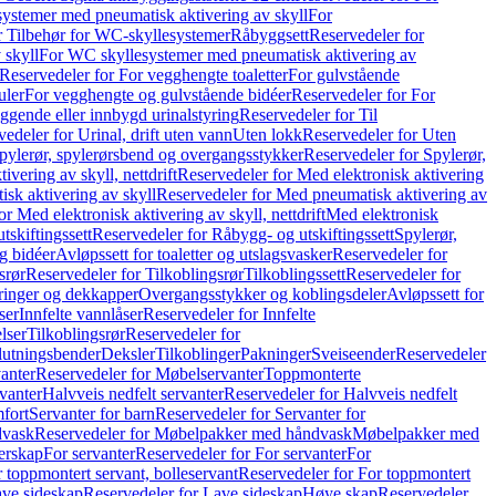
ystemer med pneumatisk aktivering av skyll
For
r Tilbehør for WC-skyllesystemer
Råbyggsett
Reservedeler for
 skyll
For WC skyllesystemer med pneumatisk aktivering av
Reservedeler for For vegghengte toaletter
For gulvstående
uler
For vegghengte og gulvstående bidéer
Reservedeler for For
iggende eller innbygd urinalstyring
Reservedeler for Til
edeler for Urinal, drift uten vann
Uten lokk
Reservedeler for Uten
pylerør, spylerørsbend og overgangsstykker
Reservedeler for Spylerør,
ivering av skyll, nettdrift
Reservedeler for Med elektronisk aktivering
sk aktivering av skyll
Reservedeler for Med pneumatisk aktivering av
r Med elektronisk aktivering av skyll, nettdrift
Med elektronisk
tskiftingssett
Reservedeler for Råbygg- og utskiftingssett
Spylerør,
og bidéer
Avløpssett for toaletter og utslagsvasker
Reservedeler for
srør
Reservedeler for Tilkoblingsrør
Tilkoblingssett
Reservedeler for
ringer og dekkapper
Overgangsstykker og koblingsdeler
Avløpssett for
ser
Innfelte vannlåser
Reservedeler for Innfelte
lser
Tilkoblingsrør
Reservedeler for
slutningsbender
Deksler
Tilkoblinger
Pakninger
Sveiseender
Reservedeler
anter
Reservedeler for Møbelservanter
Toppmonterte
vanter
Halvveis nedfelt servanter
Reservedeler for Halvveis nedfelt
fort
Servanter for barn
Reservedeler for Servanter for
dvask
Reservedeler for Møbelpakker med håndvask
Møbelpakker med
erskap
For servanter
Reservedeler for For servanter
For
 toppmontert servant, bolleservant
Reservedeler for For toppmontert
ve sideskap
Reservedeler for Lave sideskap
Høye skap
Reservedeler