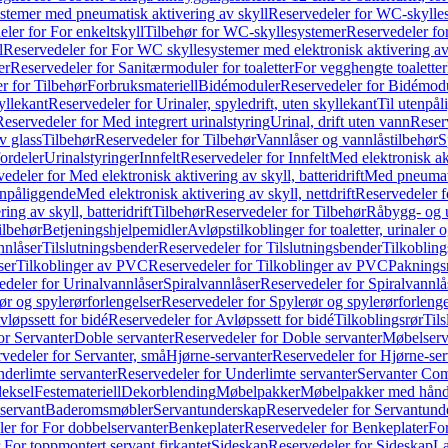
temer med pneumatisk aktivering av skyll
Reservedeler for WC-skylles
ler for For enkeltskyll
Tilbehør for WC-skyllesystemer
Reservedeler fo
l
Reservedeler for For WC skyllesystemer med elektronisk aktivering av
er
Reservedeler for Sanitærmoduler for toaletter
For vegghengte toaletter
r for Tilbehør
Forbruksmateriell
Bidémoduler
Reservedeler for Bidémod
kyllekant
Reservedeler for Urinaler, spyledrift, uten skyllekant
Til utenpål
Reservedeler for Med integrert urinalstyring
Urinal, drift uten vann
Reserv
v glass
Tilbehør
Reservedeler for Tilbehør
Vannlåser og vannlåstilbehør
S
ordeler
Urinalstyringer
Innfelt
Reservedeler for Innfelt
Med elektronisk akt
edeler for Med elektronisk aktivering av skyll, batteridrift
Med pneumati
enpåliggende
Med elektronisk aktivering av skyll, nettdrift
Reservedeler fo
ng av skyll, batteridrift
Tilbehør
Reservedeler for Tilbehør
Råbygg- og u
ilbehør
Betjeningshjelpemidler
Avløpstilkoblinger for toaletter, urinaler 
nnlåser
Tilslutningsbender
Reservedeler for Tilslutningsbender
Tilkobling
ser
Tilkoblinger av PVC
Reservedeler for Tilkoblinger av PVC
Paknings
edeler for Urinalvannlåser
Spiralvannlåser
Reservedeler for Spiralvannlå
ør og spylerørforlengelser
Reservedeler for Spylerør og spylerørforlenge
vløpssett for bidé
Reservedeler for Avløpssett for bidé
Tilkoblingsrør
Til
or Servanter
Doble servanter
Reservedeler for Doble servanter
Møbelserv
vedeler for Servanter, små
Hjørne-servanter
Reservedeler for Hjørne-ser
derlimte servanter
Reservedeler for Underlimte servanter
Servanter Com
eksel
Festemateriell
Dekorblending
Møbelpakker
Møbelpakker med hån
servant
Baderomsmøbler
Servantunderskap
Reservedeler for Servantund
er for For dobbelservanter
Benkeplater
Reservedeler for Benkeplater
For
 For toppmontert servant firkantet
Sideskap
Reservedeler for Sideskap
La