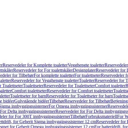
er
Reservedeler for Komplette toaletter
Vegghengte toaletter
Reservedeler
ttskåler
Reservedeler for For toalettskåler
Designplater
Reservedeler for 
edeler for Tilbehør
For komplette toaletter
For toalettseter
Reservedeler fo
aletter
Reservedeler for Vegghengte toaletter
Toaletter
Reservedeler for T
 Toalettseter
Toalettseter
Reservedeler for Toalettseter
Comfort toaletter
R
aletter
Comfort toalettseter
Reservedeler for Comfort toalettseter
Toaletts
letter
Toalettseter for barn
Reservedeler for Toalettseter for barn
Toaletts
e bidéer
Gulvstående bidéer
Tilbehør
Reservedeler for Tilbehør
Betjening
Sigma innbyggingssisterner
For Omega innbyggingssisterner
Reservedel
For Delta innbyggingssisterner
Reservedeler for For Delta innbyggingss
eler for For 300T innbyggingssisterner
Tilbehør
Forbruksmateriell
For W
ettdrift, for Geberit Sigma innbyggingssisterner 12 cm
Reservedeler for 
 egnet for Geberit Omega innbyggingssisterner 12 cm
For batteridrift, 