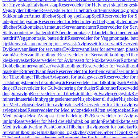
for Høye skap
Halvhøyt skap
Reservedeler for Halvhøyt skap
Hengesk
Vegghyller
Tilbehør
Reservedeler for Tilbehør
Skuffeinnsatser og oppb
Stikkontakter
Annet tilbehør
Speil og speilskap
Speil
Reservedeler for S
integrert belysning
Reservedeler for Med integrert belysning
Uten integ
tilbehør
Stikkontakter
Armaturer
Servantarmaturer
Reservedeler for Ser
Stativmontering, batteridrift
Stående montasje, blandebatteri med enh
nettdrift
Veggmontasje, batteridrift
Reservedeler for Veggmontasje, batte
kjøkkenvask, apparater og utslagsvask
Avløpssett for servant
Reservede
Dykkrørvannlåser for servanter
Dykkrørvannlåser for servanter, plass
vannlåser
Servanttilkoblinger
Reservedeler for Servanttilkoblinger
Tilko
kjøkkenvasker
Reservedeler for Avløpssett for kjøkkenvasker
Rørbend
Dobbelkammervannlåser
Vasktilkoplinger
Reservedeler for Vasktilkop
maskiner
Rørbendvannlåser
Reservedeler for Rørbendvannlåser
Innfelt
for Tilkoblinger
Tilbehør
Avløpssett for utslagsvasker
Reservedeler for 
Tilslutningsbender
Tilkoblingsrør
Reservedeler for Tilkoblingsrør
Avløp
dusjer
Reservedeler for Gulvdrenering for dusjer
Slukrenner
Reservedel
dusjgulvavløp
Reservedeler for Tilbehør til dusjgulvavløp
Veggsluk
Res
mineralmateriale
Innbyggingselementer
Nisjebokser til dusjer
Nisjeboks
for Med avløpsdeksel
Uten avløpsdeksel
Reservedeler for Uten avløps
avløpsdeksel
Reservedeler for Med avløpsdeksel
Uten avløpsdeksel
Res
Med avløpsdeksel
Avløpssett for badekar, d52
Reservedeler for Avløpss
innløp
Reservedeler for Med dreiehåndtak og innløp
Prefabrikkerte set
Med trykkaktivering PushControl
Tilbehør til avløpssett for badekar
Re
rør
Vanntilkoplinger
Installasjons- og skyllesystemer
Geberit Duofix
Sys
Tilbehør
Installasjonselementer
Reservedeler for Installasjonselementer