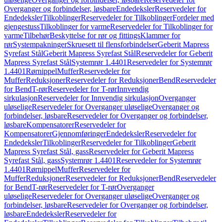
Overganger og forbindelser, løsbare
Endedeksler
Reservedeler for
Endedeksler
Tilkoblinger
Reservedeler for Tilkoblinger
Fordeler med
gjengestuss
Tilkoblinger for varme
Reservedeler for Tilkoblinger for
varme
Tilbehør
Beskyttelse for rør og fittings
Klammer for
rør
Systempakninger
Skruesett til flensforbindelser
Geberit Mapress
Syrefast Stål
Geberit Mapress Syrefast Stål
Reservedeler for Geberit
Mapress Syrefast Stål
Systemrør 1.4401
Reservedeler for Systemrør
1.4401
Rørnippel
Muffer
Reservedeler for
Muffer
Reduksjoner
Reservedeler for Reduksjoner
Bend
Reservedeler
for Bend
T-rør
Reservedeler for T-rør
Innvendig
sirkulasjon
Reservedeler for Innvendig sirkulasjon
Overganger
uløselige
Reservedeler for Overganger uløselige
Overganger og
forbindelser, løsbare
Reservedeler for Overganger og forbindelser,
løsbare
Kompensatorer
Reservedeler for
Kompensatorer
Gjennomføringer
Endedeksler
Reservedeler for
Endedeksler
Tilkoblinger
Reservedeler for Tilkoblinger
Geberit
Mapress Syrefast Stål, gass
Reservedeler for Geberit Mapress
Syrefast Stål, gass
Systemrør 1.4401
Reservedeler for Systemrør
1.4401
Rørnippel
Muffer
Reservedeler for
Muffer
Reduksjoner
Reservedeler for Reduksjoner
Bend
Reservedeler
for Bend
T-rør
Reservedeler for T-rør
Overganger
uløselige
Reservedeler for Overganger uløselige
Overganger og
forbindelser, løsbare
Reservedeler for Overganger og forbindelser,
løsbare
Endedeksler
Reservedeler for