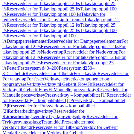
l/s
Reservedeler for Takavløp opptil 12 l/s
Takavløp opptil 25
l/s
Reservedeler for Takavløp opptil 25 l/s
Takavløp oppti 100
l/s
Reservedeler for Takavløp oppti 100 l/s
Takavløp for
renner
Reservedeler for Takavløp for renner
Takavløp opptil 12
l/s
Reservedeler for Takavløp opptil 12 l/s
Takavløp opptil 25
l/s
Reservedeler for Takavløp opptil 25 l/s
Takavløp oppti 100
l/s
Reservedeler for Takavløp oppti 100
l/s
Dampsperreelementer
Reservedeler for Dampsperreelementer
For
takavløp oppti 12 l/s
Reservedeler for For takavløp oppti 12 l/s
For
takavløp oppti 25 l/s
Nødoverløp
Reservedeler for Nødoverløp
For
takavløp oppti 12 l/s
Reservedeler for For takavløp oppti 12 l/s
For
takavløp oppti 25 l/s
Reservedeler for For takavløp oppti 25
l/s
Fester
Festesystem d40–200
Festesystem d250–
315
Tilbehør
Reservedeler for Tilbehør
For takavløp
Reservedeler for
For takavløp
For fester
Verktøy, nettverkskomponenter og
programvare
Verktøy
Verktøy til Geberit FlowFit
Reservedeler for
Verktøy til Geberit FlowFit
Manuelle pressverktøy
Reservedeler for
Manuelle pressverktøy
Pressverktøy – kompatibilitet [1]
Reservedeler
for Pressverktøy – kompatibilitet [1]
Pressverktøy – kompatibilitet
[2]
Reservedeler for Pressverktøy – kompatibilitet
[2]
Rørbearbeidingsverktøy
Reservedeler for
Rørbearbeidingsverktøy
Trykkprøvingsplugg
Reservedeler for
Trykkprøvingsplugg
Testmiddel
Pressenheter med
verktøy
Tilbehør
Reservedeler for Tilbehør
Verktøy for Geberit
Mepla
Reservedeler for Verktøy for Geberit