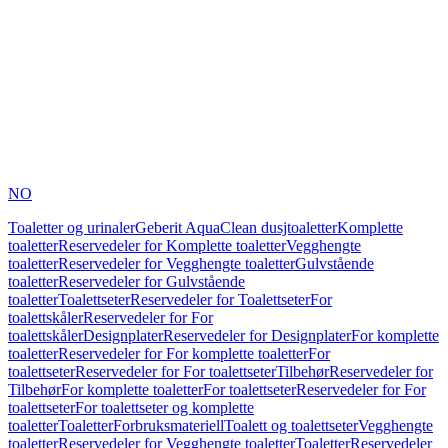
NO
Toaletter og urinaler
Geberit AquaClean dusjtoaletter
Komplette
toaletter
Reservedeler for Komplette toaletter
Vegghengte
toaletter
Reservedeler for Vegghengte toaletter
Gulvstående
toaletter
Reservedeler for Gulvstående
toaletter
Toalettseter
Reservedeler for Toalettseter
For
toalettskåler
Reservedeler for For
toalettskåler
Designplater
Reservedeler for Designplater
For komplette
toaletter
Reservedeler for For komplette toaletter
For
toalettseter
Reservedeler for For toalettseter
Tilbehør
Reservedeler for
Tilbehør
For komplette toaletter
For toalettseter
Reservedeler for For
toalettseter
For toalettseter og komplette
toaletter
Toaletter
Forbruksmateriell
Toalett og toalettseter
Vegghengte
toaletter
Reservedeler for Vegghengte toaletter
Toaletter
Reservedeler