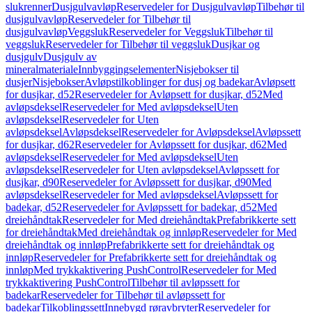
slukrenner
Dusjgulvavløp
Reservedeler for Dusjgulvavløp
Tilbehør til
dusjgulvavløp
Reservedeler for Tilbehør til
dusjgulvavløp
Veggsluk
Reservedeler for Veggsluk
Tilbehør til
veggsluk
Reservedeler for Tilbehør til veggsluk
Dusjkar og
dusjgulv
Dusjgulv av
mineralmateriale
Innbyggingselementer
Nisjebokser til
dusjer
Nisjebokser
Avløpstilkoblinger for dusj og badekar
Avløpsett
for dusjkar, d52
Reservedeler for Avløpsett for dusjkar, d52
Med
avløpsdeksel
Reservedeler for Med avløpsdeksel
Uten
avløpsdeksel
Reservedeler for Uten
avløpsdeksel
Avløpsdeksel
Reservedeler for Avløpsdeksel
Avløpssett
for dusjkar, d62
Reservedeler for Avløpssett for dusjkar, d62
Med
avløpsdeksel
Reservedeler for Med avløpsdeksel
Uten
avløpsdeksel
Reservedeler for Uten avløpsdeksel
Avløpssett for
dusjkar, d90
Reservedeler for Avløpssett for dusjkar, d90
Med
avløpsdeksel
Reservedeler for Med avløpsdeksel
Avløpssett for
badekar, d52
Reservedeler for Avløpssett for badekar, d52
Med
dreiehåndtak
Reservedeler for Med dreiehåndtak
Prefabrikkerte sett
for dreiehåndtak
Med dreiehåndtak og innløp
Reservedeler for Med
dreiehåndtak og innløp
Prefabrikkerte sett for dreiehåndtak og
innløp
Reservedeler for Prefabrikkerte sett for dreiehåndtak og
innløp
Med trykkaktivering PushControl
Reservedeler for Med
trykkaktivering PushControl
Tilbehør til avløpssett for
badekar
Reservedeler for Tilbehør til avløpssett for
badekar
Tilkoblingssett
Innebygd røravbryter
Reservedeler for