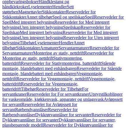
oppbevaringsbokser
Håndklestang og
håndklekroker
Lyselementer
Hendler
Sett
støtteben
Magnettavler
Stikkontakter
Reservedeler for
Stikkontakter
Annet tilbehør
Speil og speilskap
Speil
Reservedeler for
Speil
Med integrert belysning
Reservedeler for Med integrert
belysning
Uten integrert belysning
Speilskap
Reservedeler for
Speilskap
Med integrert belysning
Reservedeler for Med integrert
belysning
Uten integrert belysning
Reservedeler for Uten integrert
belysning
Tilbehør
Lyselementer
Hendler
Annet
tilbehør
Stikkontakter
Armaturer
Servantarmaturer
Reservedeler for
Servantarmaturer
Montering av stativ, nettdrift
Reservedeler for
Montering av stativ, nettdrift
Stativmontering,
batteridrift
Reservedeler for Stativmontering, batteridrift
Stående
montasje, blandebatteri med enhåndsgrep
Reservedeler for Stående
montasje, blandebatteri med enhåndsgrep
Veggmontasje,
nettdrift
Reservedeler for Veggmontasje, nettdrift
Veggmontasje,
batteridrift
Reservedeler for Veggmontasje,
batteridrift
Tilbehør
Reservedeler for Tilbehør
For
servantkraner
Reservedeler for For servantkraner
Utstyrstilkoblinger
for vaskeområde, kjøkkenvask, apparater og utslagsvask
Avløpssett
for servant
Reservedeler for Avløpssett for
servant
Rørbendvannlåser
Reservedeler for
Rørbendvannlåser
Dykkrørvannlåser for servanter
Reservedeler for
Dykkrørvannlåser for servanter
Dykkrørvannlåser for servanter,
plassbeparende modell
Reservedeler for Dykkrørvannlåser for