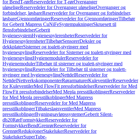
for Bend
T-rør
Reservedeler for T-rør
Overganger
uløselige
Reservedeler for Overganger uløselige
Overganger og
forbindelser, løsbare
Reservedeler for Overganger og forbindelser,
løsbare
Gjennomføringer
Reservedeler for Gjennomføringer
Tilbehør
for Geberit Mapress CuNiFe
Systempakninger
Skruesett til
flensforbindelser
Geberit
hygienesystem
Hygienespylerenheter
Reservedeler for
Hygienespylerenheter
Tilbehør
Sensorer
Deksler og
dekkplater
Sisterner og toalett-styringer med
hygienespyling
Reservedeler for Sisterner og toalett-styringer med
hygienespyling
Hygienemoduler
Reservedeler for
Hygienemoduler
Tilbehør til sisterner og toalett-styringer med
hygienespyling
Reservedeler for Tilbehør til sisterner og toalett-
styringer med hygienespyling
Nettdel
Reservedeler for
Nettdel
Nettverkskomponenter
Rørarmaturer
Kuleventiler
Reservedeler
for Kuleventiler
Med FlowFit pressforbindelser
Reservedeler for Med
FlowFit pressforbindelser
Med Mepla presstilkoblinger
Reservedeler
for Med Mepla presstilkoblinger
Med Mapress
presstilkoblinger
Reservedeler for Med Mapress
presstilkoblinger
Tilbakeslagsventiler
Med Mapress
presstilkoblinger
Bygningsavløpssystemer
Geberit Silent-
db20
Rør
Formstykker
Reservedeler for
Formstykker
Bend
Grenrør
Reservedeler for
Grenrør
Reduksjoner
Stakeluker
Reservedeler for
Stakeluker
SuperTube-