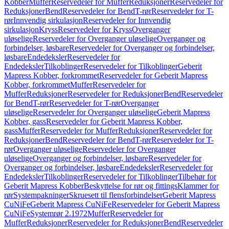
Kobber
Muffer
Reservedeler for Muffer
Reduksjoner
Reservedeler for
Reduksjoner
Bend
Reservedeler for Bend
T-rør
Reservedeler for T-
rør
Innvendig sirkulasjon
Reservedeler for Innvendig
sirkulasjon
Kryss
Reservedeler for Kryss
Overganger
uløselige
Reservedeler for Overganger uløselige
Overganger og
forbindelser, løsbare
Reservedeler for Overganger og forbindelser,
løsbare
Endedeksler
Reservedeler for
Endedeksler
Tilkoblinger
Reservedeler for Tilkoblinger
Geberit
Mapress Kobber, forkrommet
Reservedeler for Geberit Mapress
Kobber, forkrommet
Muffer
Reservedeler for
Muffer
Reduksjoner
Reservedeler for Reduksjoner
Bend
Reservedeler
for Bend
T-rør
Reservedeler for T-rør
Overganger
uløselige
Reservedeler for Overganger uløselige
Geberit Mapress
Kobber, gass
Reservedeler for Geberit Mapress Kobber,
gass
Muffer
Reservedeler for Muffer
Reduksjoner
Reservedeler for
Reduksjoner
Bend
Reservedeler for Bend
T-rør
Reservedeler for T-
rør
Overganger uløselige
Reservedeler for Overganger
uløselige
Overganger og forbindelser, løsbare
Reservedeler for
Overganger og forbindelser, løsbare
Endedeksler
Reservedeler for
Endedeksler
Tilkoblinger
Reservedeler for Tilkoblinger
Tilbehør for
Geberit Mapress Kobber
Beskyttelse for rør og fittings
Klammer for
rør
Systempakninger
Skruesett til flensforbindelser
Geberit Mapress
CuNiFe
Geberit Mapress CuNiFe
Reservedeler for Geberit Mapress
CuNiFe
Systemrør 2.1972
Muffer
Reservedeler for
Muffer
Reduksjoner
Reservedeler for Reduksjoner
Bend
Reservedeler