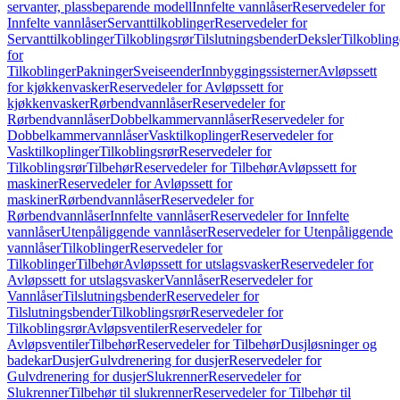
servanter, plassbeparende modell
Innfelte vannlåser
Reservedeler for
Innfelte vannlåser
Servanttilkoblinger
Reservedeler for
Servanttilkoblinger
Tilkoblingsrør
Tilslutningsbender
Deksler
Tilkobling
for
Tilkoblinger
Pakninger
Sveiseender
Innbyggingssisterner
Avløpssett
for kjøkkenvasker
Reservedeler for Avløpssett for
kjøkkenvasker
Rørbendvannlåser
Reservedeler for
Rørbendvannlåser
Dobbelkammervannlåser
Reservedeler for
Dobbelkammervannlåser
Vasktilkoplinger
Reservedeler for
Vasktilkoplinger
Tilkoblingsrør
Reservedeler for
Tilkoblingsrør
Tilbehør
Reservedeler for Tilbehør
Avløpssett for
maskiner
Reservedeler for Avløpssett for
maskiner
Rørbendvannlåser
Reservedeler for
Rørbendvannlåser
Innfelte vannlåser
Reservedeler for Innfelte
vannlåser
Utenpåliggende vannlåser
Reservedeler for Utenpåliggende
vannlåser
Tilkoblinger
Reservedeler for
Tilkoblinger
Tilbehør
Avløpssett for utslagsvasker
Reservedeler for
Avløpssett for utslagsvasker
Vannlåser
Reservedeler for
Vannlåser
Tilslutningsbender
Reservedeler for
Tilslutningsbender
Tilkoblingsrør
Reservedeler for
Tilkoblingsrør
Avløpsventiler
Reservedeler for
Avløpsventiler
Tilbehør
Reservedeler for Tilbehør
Dusjløsninger og
badekar
Dusjer
Gulvdrenering for dusjer
Reservedeler for
Gulvdrenering for dusjer
Slukrenner
Reservedeler for
Slukrenner
Tilbehør til slukrenner
Reservedeler for Tilbehør til