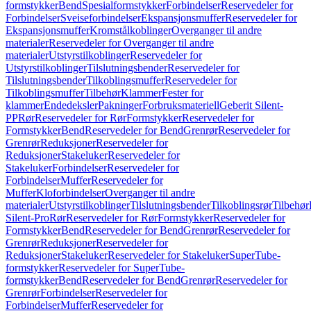
formstykker
Bend
Spesialformstykker
Forbindelser
Reservedeler for
Forbindelser
Sveiseforbindelser
Ekspansjonsmuffer
Reservedeler for
Ekspansjonsmuffer
Kromstålkoblinger
Overganger til andre
materialer
Reservedeler for Overganger til andre
materialer
Utstyrstilkoblinger
Reservedeler for
Utstyrstilkoblinger
Tilslutningsbender
Reservedeler for
Tilslutningsbender
Tilkoblingsmuffer
Reservedeler for
Tilkoblingsmuffer
Tilbehør
Klammer
Fester for
klammer
Endedeksler
Pakninger
Forbruksmateriell
Geberit Silent-
PP
Rør
Reservedeler for Rør
Formstykker
Reservedeler for
Formstykker
Bend
Reservedeler for Bend
Grenrør
Reservedeler for
Grenrør
Reduksjoner
Reservedeler for
Reduksjoner
Stakeluker
Reservedeler for
Stakeluker
Forbindelser
Reservedeler for
Forbindelser
Muffer
Reservedeler for
Muffer
Kloforbindelser
Overganger til andre
materialer
Utstyrstilkoblinger
Tilslutningsbender
Tilkoblingsrør
Tilbehør
Silent-Pro
Rør
Reservedeler for Rør
Formstykker
Reservedeler for
Formstykker
Bend
Reservedeler for Bend
Grenrør
Reservedeler for
Grenrør
Reduksjoner
Reservedeler for
Reduksjoner
Stakeluker
Reservedeler for Stakeluker
SuperTube-
formstykker
Reservedeler for SuperTube-
formstykker
Bend
Reservedeler for Bend
Grenrør
Reservedeler for
Grenrør
Forbindelser
Reservedeler for
Forbindelser
Muffer
Reservedeler for