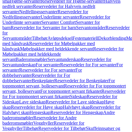
små
Hjørne-servanter
Reservedeler for Hjørne-servanter
Halvveis
nedfelt servanter
Reservedeler for Halvveis nedfelt
servanter
Nedfellingsservanter
Reservedeler for
Nedfellingsservanter
Underlimte servanter
Reservedeler for
Underlimte servanter
Servanter Comfort
Servanter for
barn
Reservedeler for Servanter for barn
Servantområder
Reservedeler
for
Servantområder
Tilbehør
Avløpsdeksel
Festemateriell
Dekorblending
Mø
med håndvask
Reservedeler for Møbelpakker med
håndvask
Møbelpakker med heldekkende servant
Reservedeler for
Møbelpakker med heldekkende
servant
Baderomsmøbler
Servantunderskap
Reservedeler for
Servantunderskap
For servanter
Reservedeler for For servanter
For
servanter
Reservedeler for For servanter
For
dobbelservanter
Reservedeler for For
dobbelservanter
Benkeplater
Reservedeler for Benkeplater
For
toppmontert servant, bolleservant
Reservedeler for For toppmontert
servant, bolleservant
For toppmontert servant firkantet
Reservedeler
for For toppmontert servant firkantet
Sideskap
Reservedeler for
Sideskap
Lave sideskap
Reservedeler for Lave sideskap
Høye
skap
Reservedeler for Høye skap
Halvhøyt skap
Reservedeler for
Halvhøyt skap
Hengeskap
Reservedeler for Hengeskap
Andre
baderomsmøbler
Reservedeler for Andre
baderomsmøbler
Vegghyller
Reservedeler for
Vegghyller
Tilbehør
Reservedeler for Tilbehør
Skuffeinnsatser og