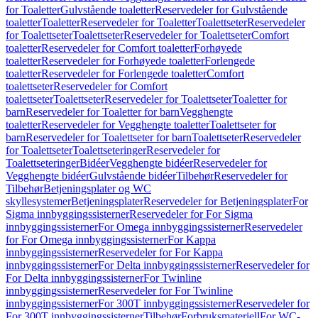
for Toaletter
Gulvstående toaletter
Reservedeler for Gulvstående
toaletter
Toaletter
Reservedeler for Toaletter
Toalettseter
Reservedeler
for Toalettseter
Toalettseter
Reservedeler for Toalettseter
Comfort
toaletter
Reservedeler for Comfort toaletter
Forhøyede
toaletter
Reservedeler for Forhøyede toaletter
Forlengede
toaletter
Reservedeler for Forlengede toaletter
Comfort
toalettseter
Reservedeler for Comfort
toalettseter
Toalettseter
Reservedeler for Toalettseter
Toaletter for
barn
Reservedeler for Toaletter for barn
Vegghengte
toaletter
Reservedeler for Vegghengte toaletter
Toalettseter for
barn
Reservedeler for Toalettseter for barn
Toalettseter
Reservedeler
for Toalettseter
Toalettseteringer
Reservedeler for
Toalettseteringer
Bidéer
Vegghengte bidéer
Reservedeler for
Vegghengte bidéer
Gulvstående bidéer
Tilbehør
Reservedeler for
Tilbehør
Betjeningsplater og WC
skyllesystemer
Betjeningsplater
Reservedeler for Betjeningsplater
For
Sigma innbyggingssisterner
Reservedeler for For Sigma
innbyggingssisterner
For Omega innbyggingssisterner
Reservedeler
for For Omega innbyggingssisterner
For Kappa
innbyggingssisterner
Reservedeler for For Kappa
innbyggingssisterner
For Delta innbyggingssisterner
Reservedeler for
For Delta innbyggingssisterner
For Twinline
innbyggingssisterner
Reservedeler for For Twinline
innbyggingssisterner
For 300T innbyggingssisterner
Reservedeler for
For 300T innbyggingssisterner
Tilbehør
Forbruksmateriell
For WC-