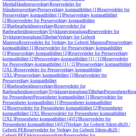
Mepla
Håndpressverktøy
Reservedeler for
Håndpressverktøy
Presseverktøy kompatibilitet [1]
Reservedeler for
Presseverktøy kompatibilitet [1]
Presseverktøy kompatibilitet
[2]
Reservedeler for Presseverktøy kompatibilitet
[2]
Rørbearbeidingsverktøy
Reservedeler for
Rørbearbeidingsverktøy
Trykkprøvingsplugg
Reservedeler for
Trykkprøvingsplugg
Tilbehør
Verktøy for Geberit
Mapress
Reservedeler for Verktøy for Geberit Mapress
Presseverktøy
kompatibilitet [1]
Reservedeler for Presseverktøy kompatibilitet
[1]
Presseverktøy kompatibilitet [2]
Reservedeler for Presseverktøy
kompatibilitet [2]
Pressverktøy-kompatibilitet [1] / [2]
Reservedeler
for Pressverktøy-kompatibilitet [1] / [2]
Presseverktøy kompatibilitet
[2XL]
Reservedeler for Presseverktøy kompatibilitet
[2XL]
Presseverktøy kompatibilitet [3]
Reservedeler for
Presseverktøy kompatibilitet
[3]
Rørbearbeidingsverktøy
Reservedeler for
Rørbearbeidingsverktøy
Trykkprøvingsplugg
Tilbehør
Pressenheter
Res
for Pressenheter
Pressenheter kompatibilitet [1]
Reservedeler for
Pressenheter kompatibilitet [1]
Pressenheter kompatibilitet
[2]
Reservedeler for Pressenheter kompatibilitet [2]
Pressenheter
kompatibilitet [2XL]
Reservedeler for Pressenheter kompatibilitet
[2XL]
Pressenheter kompatibilitet [4]/[2]
Reservedeler for
Pressenheter kompatibilitet [4]/[2]
Verktøy for Geberit Silent-db20 /
Geberit PE
Reservedeler for Verktøy for Geberit Silent-db20 /
Geberit PE
Elektrosveiseverktøy
Reservedeler for