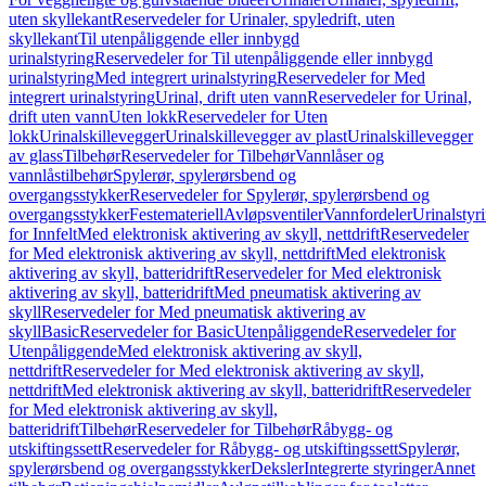
uten skyllekant
Reservedeler for Urinaler, spyledrift, uten
skyllekant
Til utenpåliggende eller innbygd
urinalstyring
Reservedeler for Til utenpåliggende eller innbygd
urinalstyring
Med integrert urinalstyring
Reservedeler for Med
integrert urinalstyring
Urinal, drift uten vann
Reservedeler for Urinal,
drift uten vann
Uten lokk
Reservedeler for Uten
lokk
Urinalskillevegger
Urinalskillevegger av plast
Urinalskillevegger
av glass
Tilbehør
Reservedeler for Tilbehør
Vannlåser og
vannlåstilbehør
Spylerør, spylerørsbend og
overgangsstykker
Reservedeler for Spylerør, spylerørsbend og
overgangsstykker
Festemateriell
Avløpsventiler
Vannfordeler
Urinalstyr
for Innfelt
Med elektronisk aktivering av skyll, nettdrift
Reservedeler
for Med elektronisk aktivering av skyll, nettdrift
Med elektronisk
aktivering av skyll, batteridrift
Reservedeler for Med elektronisk
aktivering av skyll, batteridrift
Med pneumatisk aktivering av
skyll
Reservedeler for Med pneumatisk aktivering av
skyll
Basic
Reservedeler for Basic
Utenpåliggende
Reservedeler for
Utenpåliggende
Med elektronisk aktivering av skyll,
nettdrift
Reservedeler for Med elektronisk aktivering av skyll,
nettdrift
Med elektronisk aktivering av skyll, batteridrift
Reservedeler
for Med elektronisk aktivering av skyll,
batteridrift
Tilbehør
Reservedeler for Tilbehør
Råbygg- og
utskiftingssett
Reservedeler for Råbygg- og utskiftingssett
Spylerør,
spylerørsbend og overgangsstykker
Deksler
Integrerte styringer
Annet