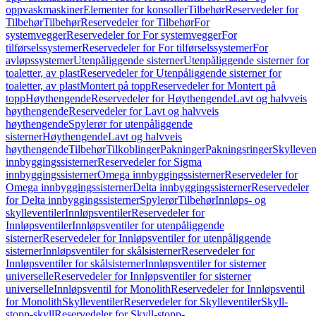
oppvaskmaskiner
Elementer for konsoller
Tilbehør
Reservedeler for
Tilbehør
Tilbehør
Reservedeler for Tilbehør
For
systemvegger
Reservedeler for For systemvegger
For
tilførselssystemer
Reservedeler for For tilførselssystemer
For
avløpssystemer
Utenpåliggende sisterner
Utenpåliggende sisterner for
toaletter, av plast
Reservedeler for Utenpåliggende sisterner for
toaletter, av plast
Montert på topp
Reservedeler for Montert på
topp
Høythengende
Reservedeler for Høythengende
Lavt og halvveis
høythengende
Reservedeler for Lavt og halvveis
høythengende
Spylerør for utenpåliggende
sisterner
Høythengende
Lavt og halvveis
høythengende
Tilbehør
Tilkoblinger
Pakninger
Pakningsringer
Skylleven
innbyggingssisterner
Reservedeler for Sigma
innbyggingssisterner
Omega innbyggingssisterner
Reservedeler for
Omega innbyggingssisterner
Delta innbyggingssisterner
Reservedeler
for Delta innbyggingssisterner
Spylerør
Tilbehør
Innløps- og
skylleventiler
Innløpsventiler
Reservedeler for
Innløpsventiler
Innløpsventiler for utenpåliggende
sisterner
Reservedeler for Innløpsventiler for utenpåliggende
sisterner
Innløpsventiler for skålsisterner
Reservedeler for
Innløpsventiler for skålsisterner
Innløpsventiler for sisterner
universelle
Reservedeler for Innløpsventiler for sisterner
universelle
Innløpsventil for Monolith
Reservedeler for Innløpsventil
for Monolith
Skylleventiler
Reservedeler for Skylleventiler
Skyll-
stopp-skyll
Reservedeler for Skyll-stopp-