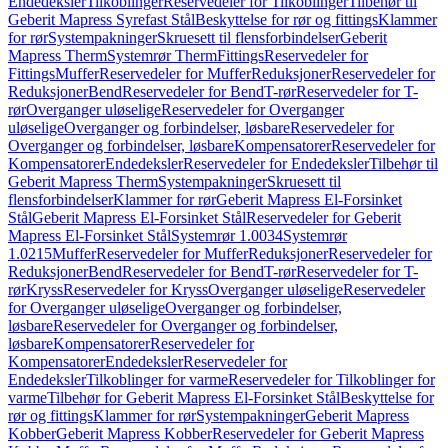
Endedeksler
Tilkoblinger
Reservedeler for Tilkoblinger
Tilbehør til
Geberit Mapress Syrefast Stål
Beskyttelse for rør og fittings
Klammer
for rør
Systempakninger
Skruesett til flensforbindelser
Geberit
Mapress Therm
Systemrør Therm
Fittings
Reservedeler for
Fittings
Muffer
Reservedeler for Muffer
Reduksjoner
Reservedeler for
Reduksjoner
Bend
Reservedeler for Bend
T-rør
Reservedeler for T-
rør
Overganger uløselige
Reservedeler for Overganger
uløselige
Overganger og forbindelser, løsbare
Reservedeler for
Overganger og forbindelser, løsbare
Kompensatorer
Reservedeler for
Kompensatorer
Endedeksler
Reservedeler for Endedeksler
Tilbehør til
Geberit Mapress Therm
Systempakninger
Skruesett til
flensforbindelser
Klammer for rør
Geberit Mapress El-Forsinket
Stål
Geberit Mapress El-Forsinket Stål
Reservedeler for Geberit
Mapress El-Forsinket Stål
Systemrør 1.0034
Systemrør
1.0215
Muffer
Reservedeler for Muffer
Reduksjoner
Reservedeler for
Reduksjoner
Bend
Reservedeler for Bend
T-rør
Reservedeler for T-
rør
Kryss
Reservedeler for Kryss
Overganger uløselige
Reservedeler
for Overganger uløselige
Overganger og forbindelser,
løsbare
Reservedeler for Overganger og forbindelser,
løsbare
Kompensatorer
Reservedeler for
Kompensatorer
Endedeksler
Reservedeler for
Endedeksler
Tilkoblinger for varme
Reservedeler for Tilkoblinger for
varme
Tilbehør for Geberit Mapress El-Forsinket Stål
Beskyttelse for
rør og fittings
Klammer for rør
Systempakninger
Geberit Mapress
Kobber
Geberit Mapress Kobber
Reservedeler for Geberit Mapress