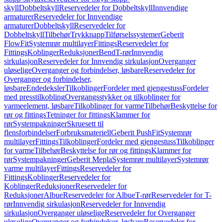
skyll
Dobbeltskyll
Reservedeler for Dobbeltskyll
Innvendige
armaturer
Reservedeler for Innvendige
armaturer
Dobbeltskyll
Reservedeler for
Dobbeltskyll
Tilbehør
Trykknapp
Tilførselssystemer
Geberit
FlowFit
Systemrør multilayer
Fittings
Reservedeler for
Fittings
Koblinger
Reduksjoner
Bend
T-rør
Innvendig
sirkulasjon
Reservedeler for Innvendig sirkulasjon
Overganger
uløselige
Overganger og forbindelser, løsbare
Reservedeler for
Overganger og forbindelser,
løsbare
Endedeksler
Tilkoblinger
Fordeler med gjengestuss
Fordeler
med presstilkobling
Overgangsstykker og tilkoblinger for
varmeelement, løsbare
Tilkoblinger for varme
Tilbehør
Beskyttelse for
rør og fittings
Tetninger for fittings
Klammer for
rør
Systempakninger
Skruesett til
flensforbindelser
Forbruksmateriell
Geberit PushFit
Systemrør
multilayer
Fittings
Tilkoblinger
Fordeler med gjengestuss
Tilkoblinger
for varme
Tilbehør
Beskyttelse for rør og fittings
Klammer for
rør
Systempakninger
Geberit Mepla
Systemrør multilayer
Systemrør
varme multilayer
Fittings
Reservedeler for
Fittings
Koblinger
Reservedeler for
Koblinger
Reduksjoner
Reservedeler for
Reduksjoner
Albue
Reservedeler for Albue
T-rør
Reservedeler for T-
rør
Innvendig sirkulasjon
Reservedeler for Innvendig
sirkulasjon
Overganger uløselige
Reservedeler for Overganger
uløselige
Overganger og forbindelser, løsbare
Reservedeler for