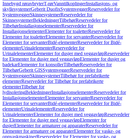
Innebygd røravbryter
T-rør
Vanntilkoplinger
Installasjons- og
skyllesystemer
Geberit Duofix
Systemvegger
Reservedeler for
Systemvegger
Skinnesystemer
Reservedeler for
Skinnesystemer
Bekledninger
Tilbehør
Reservedeler for
Tilbehør
Installasjonselementer
Reservedeler for
Installasjonselementer
Elementer for toaletter
Reservedeler for
Elementer for toaletter
Elementer for servanter
Reservedeler for
Elementer for servanter
Bidé-elementer
Reservedeler for Bidé-
elementer
Urinalelementer
Reservedeler for
Urinalelementer
Elementer for dusjer med veggavløp
Reservedeler
for Elementer for dusjer med veggavløp
Elementer for dusjer og
badekar
Elementer for konsoller
Tilbehør
Reservedeler for
Tilbehør
Geberit GIS
Systemvegger
Reservedeler for
Systemvegger
Skinnesystemer
Tilbehør for prefabrikerte
elementer
Reservedeler for Tilbehør for prefabrikerte
elementer
Tilbehør for
lydisolering
Bekledninger
Installasjonselementer
Reservedeler for
Installasjonselementer
Elementer for servanter
Reservedeler for
Elementer for servanter
Bidé-elementer
Reservedeler for Bidé-
elementer
Urinalelementer
Reservedeler for
Urinalelementer
Elementer for dusjer med veggavløp
Reservedeler
for Elementer for dusjer med veggavløp
Elementer for
dusjer
Elementer for armaturer og apparater
Reservedeler for
Elementer for armaturer og apparater
Elementer for vaske- og
oppvaskmaskiner
Reservedeler for Elementer for vaske- og