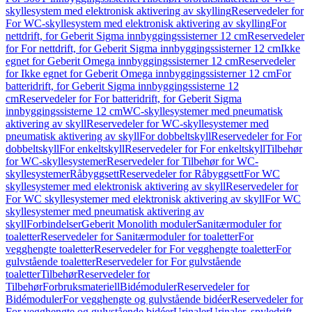
skyllesystem med elektronisk aktivering av skylling
Reservedeler for
For WC-skyllesystem med elektronisk aktivering av skylling
For
nettdrift, for Geberit Sigma innbyggingssisterner 12 cm
Reservedeler
for For nettdrift, for Geberit Sigma innbyggingssisterner 12 cm
Ikke
egnet for Geberit Omega innbyggingssisterner 12 cm
Reservedeler
for Ikke egnet for Geberit Omega innbyggingssisterner 12 cm
For
batteridrift, for Geberit Sigma innbyggingssisterne 12
cm
Reservedeler for For batteridrift, for Geberit Sigma
innbyggingssisterne 12 cm
WC-skyllesystemer med pneumatisk
aktivering av skyll
Reservedeler for WC-skyllesystemer med
pneumatisk aktivering av skyll
For dobbeltskyll
Reservedeler for For
dobbeltskyll
For enkeltskyll
Reservedeler for For enkeltskyll
Tilbehør
for WC-skyllesystemer
Reservedeler for Tilbehør for WC-
skyllesystemer
Råbyggsett
Reservedeler for Råbyggsett
For WC
skyllesystemer med elektronisk aktivering av skyll
Reservedeler for
For WC skyllesystemer med elektronisk aktivering av skyll
For WC
skyllesystemer med pneumatisk aktivering av
skyll
Forbindelser
Geberit Monolith moduler
Sanitærmoduler for
toaletter
Reservedeler for Sanitærmoduler for toaletter
For
vegghengte toaletter
Reservedeler for For vegghengte toaletter
For
gulvstående toaletter
Reservedeler for For gulvstående
toaletter
Tilbehør
Reservedeler for
Tilbehør
Forbruksmateriell
Bidémoduler
Reservedeler for
Bidémoduler
For vegghengte og gulvstående bidéer
Reservedeler for
For vegghengte og gulvstående bidéer
Urinaler
Urinaler, spyledrift,