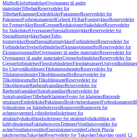
Muffer
Kloforbindelser
Overganger til andre
materialer
Tilbehør
Reservedeler for
Tilbehør
Klammer
Endedeksler
Pakninger
Reservedeler for
Pakninger
Forbruksmateriell
Geberit PE
Rør
Formstykker
Reservedeler
for Formstykker
Bend
Grenrør
Reduksjoner
Stakeluker
Reservedeler
for Stakeluker
Overganger
Spesialformstykker
Reservedeler for
Spesialformstykker
SuperTube-
formstykker
Bend
Spesialformstykker
Forbindelser
Reservedeler for
Forbindelser
Sveiseforbindelser
Ekspansjonsmuffer
Reservedeler for
Ekspansjonsmuffer
Overganger til andre materialer
Reservedeler for
Overganger til andre materialer
Gjengeforbindelser
Reservedeler for
Gjengeforbindelser
Flensforbindelser
Flensbøssinger
Utstyrstilkoblinge
for Utstyrstilkoblinger
Tilslutningsbender
Reservedeler for
Tilslutningsbender
Tilkobliingsmuffer
Reservedeler for
Tilkobliingsmuffer
Tilkoblingsrør
Reservedeler for
Tilkoblingsrør
Rørbendvannlåser
Reservedeler for
Rørbendvannlåser
Spiralvannlåser
Reservedeler for
Spiralvannlåser
Tilbehør
Klammer
Fester for klammer
Bærende
strukturer
Endedeksler
Pakninger
Beskyttelseskapper
Forbruksmateriell
lydisolering og fuktighetsvern
Brannvern
Brannvern for
avløpssystemer
Lydisolering
Isoleringer for
strukturlydutkobling
Isoleringer for strukturlydutkobling og
luftlydisolering
Fuktighetsvern
Tettinger
Ventilatorventiler for
avløp
Ventilatorventiler
Energistoppeventiler
Geberit Pluvia
takdrenering
Takavløp
Reservedeler for Takavløp
Takavløp opptil 12