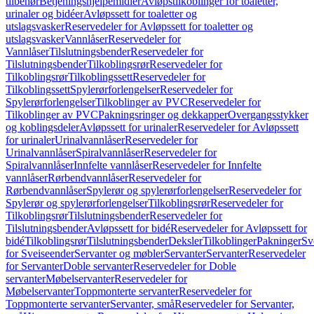
tilbehør
Betjeningshjelpemidler
Avløpstilkoblinger for toaletter,
urinaler og bidéer
Avløpssett for toaletter og
utslagsvasker
Reservedeler for Avløpssett for toaletter og
utslagsvasker
Vannlåser
Reservedeler for
Vannlåser
Tilslutningsbender
Reservedeler for
Tilslutningsbender
Tilkoblingsrør
Reservedeler for
Tilkoblingsrør
Tilkoblingssett
Reservedeler for
Tilkoblingssett
Spylerørforlengelser
Reservedeler for
Spylerørforlengelser
Tilkoblinger av PVC
Reservedeler for
Tilkoblinger av PVC
Pakningsringer og dekkapper
Overgangsstykker
og koblingsdeler
Avløpssett for urinaler
Reservedeler for Avløpssett
for urinaler
Urinalvannlåser
Reservedeler for
Urinalvannlåser
Spiralvannlåser
Reservedeler for
Spiralvannlåser
Innfelte vannlåser
Reservedeler for Innfelte
vannlåser
Rørbendvannlåser
Reservedeler for
Rørbendvannlåser
Spylerør og spylerørforlengelser
Reservedeler for
Spylerør og spylerørforlengelser
Tilkoblingsrør
Reservedeler for
Tilkoblingsrør
Tilslutningsbender
Reservedeler for
Tilslutningsbender
Avløpssett for bidé
Reservedeler for Avløpssett for
bidé
Tilkoblingsrør
Tilslutningsbender
Deksler
Tilkoblinger
Pakninger
Sv
for Sveiseender
Servanter og møbler
Servanter
Servanter
Reservedeler
for Servanter
Doble servanter
Reservedeler for Doble
servanter
Møbelservanter
Reservedeler for
Møbelservanter
Toppmonterte servanter
Reservedeler for
Toppmonterte servanter
Servanter, små
Reservedeler for Servanter,