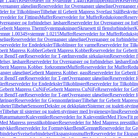
ør 1.4401
Reservedeler for Systemrør 1.4401
Rørnippel
Muffer
Reservede
verganger uløselige
Reservedeler for Overganger uløselige
Overganger o
eler for Tilkoblinger
Tilbehør til Geberit Mapress Syrefast Stål
Beskyttel
rvedeler for Fittings
Muffer
Reservedeler for Muffer
Reduksjoner
Reserv
verganger og forbindelser, løsbare
Reservedeler for Overganger og forb
 Geberit Mapress Therm
Systempakninger
Skruesett til flensforbindelser
K
emrør 1.0034
Systemrør 1.0215
Muffer
Reservedeler for Muffer
Reduksjo
selige
Reservedeler for Overganger uløselige
Overganger og forbindelser
servedeler for Endedeksler
Tilkoblinger for varme
Reservedeler for Tilk
berit Mapress Kobber
Geberit Mapress Kobber
Reservedeler for Geberi
for Bend
T-rør
Reservedeler for T-rør
Innvendig sirkulasjon
Reservedeler f
elser, løsbare
Reservedeler for Overganger og forbindelser, løsbare
Ende
eberit Mapress Kobber, forkrommet
Muffer
Reservedeler for Muffer
Redu
anger uløselige
Geberit Mapress Kobber, gass
Reservedeler for Geberit
for Bend
T-rør
Reservedeler for T-rør
Overganger uløselige
Reservedeler f
ler
Reservedeler for Endedeksler
Tilkoblinger
Reservedeler for Tilkoblin
Geberit Mapress CuNiFe
Geberit Mapress CuNiFe
Reservedeler for Ge
for Bend
T-rør
Reservedeler for T-rør
Overganger uløselige
Reservedeler f
øringer
Reservedeler for Gjennomføringer
Tilbehør for Geberit Mapre
nheter
Tilbehør
Sensorer
Deksler og dekkplater
Sisterner og toalett-styri
er
Tilbehør til sisterner og toalett-styringer med hygienespyling
Reservedel
Rørarmaturer
Kuleventiler
Reservedeler for Kuleventiler
Med FlowFit pr
Med Mapress presstilkoblinger
Reservedeler for Med Mapress presstilko
stykker
Reservedeler for Formstykker
Bend
Grenrør
Reservedeler for Gr
bindelser
Sveiseforbindelser
Ekspansjonsmuffer
Reservedeler for Ekspa