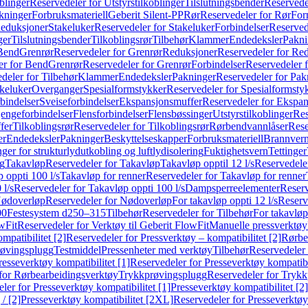
blinger
Reservedeler for Utstyrstilkoblinger
Tilslutningsbender
Reservedel
kninger
Forbruksmateriell
Geberit Silent-PP
Rør
Reservedeler for Rør
For
Reduksjoner
Stakeluker
Reservedeler for Stakeluker
Forbindelser
Reserved
ger
Tilslutningsbender
Tilkoblingsrør
Tilbehør
Klammer
Endedeksler
Pakni
 Bend
Grenrør
Reservedeler for Grenrør
Reduksjoner
Reservedeler for Re
er for Bend
Grenrør
Reservedeler for Grenrør
Forbindelser
Reservedeler f
deler for Tilbehør
Klammer
Endedeksler
Pakninger
Reservedeler for Pak
akeluker
Overganger
Spesialformstykker
Reservedeler for Spesialformsty
bindelser
Sveiseforbindelser
Ekspansjonsmuffer
Reservedeler for Ekspa
jengeforbindelser
Flensforbindelser
Flensbøssinger
Utstyrstilkoblinger
Res
fer
Tilkoblingsrør
Reservedeler for Tilkoblingsrør
Rørbendvannlåser
Rese
er
Endedeksler
Pakninger
Beskyttelseskapper
Forbruksmateriell
Brannvern,
nger for strukturlydutkobling og luftlydisolering
Fuktighetsvern
Tettinger
ng
Takavløp
Reservedeler for Takavløp
Takavløp opptil 12 l/s
Reservedeler
 oppti 100 l/s
Takavløp for renner
Reservedeler for Takavløp for renner
 l/s
Reservedeler for Takavløp oppti 100 l/s
Dampsperreelementer
Reserv
ødoverløp
Reservedeler for Nødoverløp
For takavløp oppti 12 l/s
Reserve
00
Festesystem d250–315
Tilbehør
Reservedeler for Tilbehør
For takavløp
wFit
Reservedeler for Verktøy til Geberit FlowFit
Manuelle pressverktøy
mpatibilitet [2]
Reservedeler for Pressverktøy – kompatibilitet [2]
Rørbe
røvingsplugg
Testmiddel
Pressenheter med verktøy
Tilbehør
Reservedeler 
resseverktøy kompatibilitet [1]
Reservedeler for Presseverktøy kompatibil
for Rørbearbeidingsverktøy
Trykkprøvingsplugg
Reservedeler for Tryk
ler for Presseverktøy kompatibilitet [1]
Presseverktøy kompatibilitet [2]
/ [2]
Presseverktøy kompatibilitet [2XL]
Reservedeler for Presseverktøy