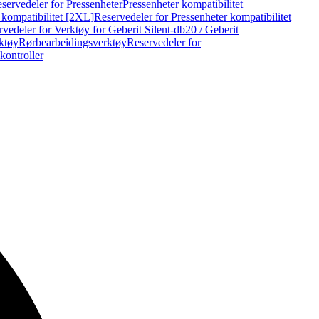
servedeler for Pressenheter
Pressenheter kompatibilitet
 kompatibilitet [2XL]
Reservedeler for Pressenheter kompatibilitet
vedeler for Verktøy for Geberit Silent-db20 / Geberit
rktøy
Rørbearbeidingsverktøy
Reservedeler for
kontroller