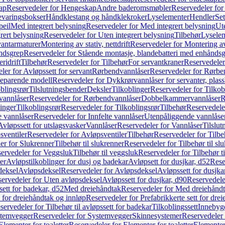
ap
Reservedeler for Hengeskap
Andre baderomsmøbler
Reservedeler fo
evaringsbokser
Håndklestang og håndklekroker
Lyselementer
Hendler
Set
peil
Med integrert belysning
Reservedeler for Med integrert belysning
Ute
rert belysning
Reservedeler for Uten integrert belysning
Tilbehør
Lysele
vantarmaturer
Montering av stativ, nettdrift
Reservedeler for Montering av s
åndsgrep
Reservedeler for Stående montasje, blandebatteri med enhånds
ridrift
Tilbehør
Reservedeler for Tilbehør
For servantkraner
Reservedeler
ler for Avløpssett for servant
Rørbendvannlåser
Reservedeler for Rørbe
beparende modell
Reservedeler for Dykkrørvannlåser for servanter, pla
blingsrør
Tilslutningsbender
Deksler
Tilkoblinger
Reservedeler for Tilkob
vannlåser
Reservedeler for Rørbendvannlåser
Dobbelkammervannlåser
R
linger
Tilkoblingsrør
Reservedeler for Tilkoblingsrør
Tilbehør
Reservedele
e vannlåser
Reservedeler for Innfelte vannlåser
Utenpåliggende vannlåse
Avløpssett for utslagsvasker
Vannlåser
Reservedeler for Vannlåser
Tilslu
sventiler
Reservedeler for Avløpsventiler
Tilbehør
Reservedeler for Tilbe
er for Slukrenner
Tilbehør til slukrenner
Reservedeler for Tilbehør til sl
ervedeler for Veggsluk
Tilbehør til veggsluk
Reservedeler for Tilbehør t
er
Avløpstilkoblinger for dusj og badekar
Avløpsett for dusjkar, d52
Rese
deksel
Avløpsdeksel
Reservedeler for Avløpsdeksel
Avløpssett for dusjka
ervedeler for Uten avløpsdeksel
Avløpssett for dusjkar, d90
Reservedeler
ett for badekar, d52
Med dreiehåndtak
Reservedeler for Med dreiehånd
t for dreiehåndtak og innløp
Reservedeler for Prefabrikkerte sett for dre
servedeler for Tilbehør til avløpssett for badekar
Tilkoblingssett
Innebygd
temvegger
Reservedeler for Systemvegger
Skinnesystemer
Reservedeler
Elementer for toaletter
Reservedeler for Elementer for toaletter
Elementer