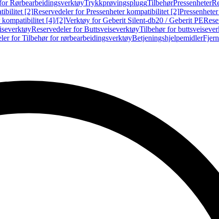
for Rørbearbeidingsverktøy
Trykkprøvingsplugg
Tilbehør
Pressenheter
Re
ibilitet [2]
Reservedeler for Pressenheter kompatibilitet [2]
Pressenheter
kompatibilitet [4]/[2]
Verktøy for Geberit Silent-db20 / Geberit PE
Reser
iseverktøy
Reservedeler for Buttsveiseverktøy
Tilbehør for buttsveiseve
ler for Tilbehør for rørbearbeidingsverktøy
Betjeningshjelpemidler
Fjern