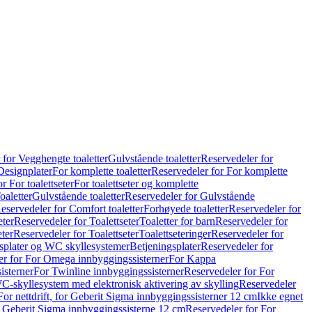
 for Vegghengte toaletter
Gulvstående toaletter
Reservedeler for
Designplater
For komplette toaletter
Reservedeler for For komplette
r For toalettseter
For toalettseter og komplette
oaletter
Gulvstående toaletter
Reservedeler for Gulvstående
eservedeler for Comfort toaletter
Forhøyede toaletter
Reservedeler for
eter
Reservedeler for Toalettseter
Toaletter for barn
Reservedeler for
eter
Reservedeler for Toalettseter
Toalettseteringer
Reservedeler for
splater og WC skyllesystemer
Betjeningsplater
Reservedeler for
er for For Omega innbyggingssisterner
For Kappa
isterner
For Twinline innbyggingssisterner
Reservedeler for For
C-skyllesystem med elektronisk aktivering av skylling
Reservedeler
For nettdrift, for Geberit Sigma innbyggingssisterner 12 cm
Ikke egnet
for Geberit Sigma innbyggingssisterne 12 cm
Reservedeler for For