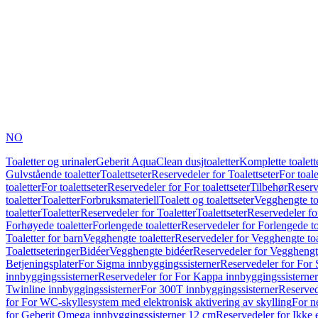
NO
Toaletter og urinaler
Geberit AquaClean dusjtoaletter
Komplette toalett
Gulvstående toaletter
Toalettseter
Reservedeler for Toalettseter
For toale
toaletter
For toalettseter
Reservedeler for For toalettseter
Tilbehør
Reserv
toaletter
Toaletter
Forbruksmateriell
Toalett og toalettseter
Vegghengte to
toaletter
Toaletter
Reservedeler for Toaletter
Toalettseter
Reservedeler for
Forhøyede toaletter
Forlengede toaletter
Reservedeler for Forlengede to
Toaletter for barn
Vegghengte toaletter
Reservedeler for Vegghengte toa
Toalettseteringer
Bidéer
Vegghengte bidéer
Reservedeler for Vegghengt
Betjeningsplater
For Sigma innbyggingssisterner
Reservedeler for For 
innbyggingssisterner
Reservedeler for For Kappa innbyggingssisterner
Twinline innbyggingssisterner
For 300T innbyggingssisterner
Reserved
for For WC-skyllesystem med elektronisk aktivering av skylling
For n
for Geberit Omega innbyggingssisterner 12 cm
Reservedeler for Ikke