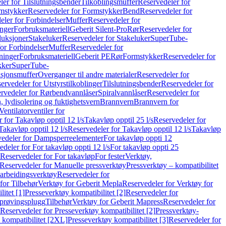
er for Tilslutningsbender
Tilkoblingsmuffer
Reservedeler for
mstykker
Reservedeler for Formstykker
Bend
Reservedeler for
eler for Forbindelser
Muffer
Reservedeler for
nger
Forbruksmateriell
Geberit Silent-Pro
Rør
Reservedeler for
duksjoner
Stakeluker
Reservedeler for Stakeluker
SuperTube-
or Forbindelser
Muffer
Reservedeler for
ninger
Forbruksmateriell
Geberit PE
Rør
Formstykker
Reservedeler for
kker
SuperTube-
nsjonsmuffer
Overganger til andre materialer
Reservedeler for
ervedeler for Utstyrstilkoblinger
Tilslutningsbender
Reservedeler for
rvedeler for Rørbendvannlåser
Spiralvannlåser
Reservedeler for
 lydisolering og fuktighetsvern
Brannvern
Brannvern for
Ventilatorventiler for
 for Takavløp opptil 12 l/s
Takavløp opptil 25 l/s
Reservedeler for
Takavløp opptil 12 l/s
Reservedeler for Takavløp opptil 12 l/s
Takavløp
edeler for Dampsperreelementer
For takavløp oppti 12
deler for For takavløp oppti 12 l/s
For takavløp oppti 25
Reservedeler for For takavløp
For fester
Verktøy,
Reservedeler for Manuelle pressverktøy
Pressverktøy – kompatibilitet
arbeidingsverktøy
Reservedeler for
for Tilbehør
Verktøy for Geberit Mepla
Reservedeler for Verktøy for
itet [1]
Presseverktøy kompatibilitet [2]
Reservedeler for
kprøvingsplugg
Tilbehør
Verktøy for Geberit Mapress
Reservedeler for
Reservedeler for Presseverktøy kompatibilitet [2]
Pressverktøy-
 kompatibilitet [2XL]
Presseverktøy kompatibilitet [3]
Reservedeler for