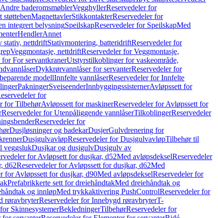
r Andre baderomsmøbler
Vegghyller
Reservedeler for
t støtteben
Magnettavler
Stikkontakter
Reservedeler for
n integrert belysning
Speilskap
Reservedeler for Speilskap
Med
menter
Hendler
Annet
tativ, nettdrift
Stativmontering, batteridrift
Reservedeler for
grep
Veggmontasje, nettdrift
Reservedeler for Veggmontasje,
 for For servantkraner
Utstyrstilkoblinger for vaskeområde,
ndvannlåser
Dykkrørvannlåser for servanter
Reservedeler for
ssbeparende modell
Innfelte vannlåser
Reservedeler for Innfelte
linger
Pakninger
Sveiseender
Innbyggingssisterner
Avløpssett for
eservedeler for
r for Tilbehør
Avløpssett for maskiner
Reservedeler for Avløpssett for
r
Reservedeler for Utenpåliggende vannlåser
Tilkoblinger
Reservedeler
tningsbender
Reservedeler for
hør
Dusjløsninger og badekar
Dusjer
Gulvdrenering for
ukrenner
Dusjgulvavløp
Reservedeler for Dusjgulvavløp
Tilbehør til
il veggsluk
Dusjkar og dusjgulv
Dusjgulv av
rvedeler for Avløpsett for dusjkar, d52
Med avløpsdeksel
Reservedeler
r, d62
Reservedeler for Avløpssett for dusjkar, d62
Med
 for Avløpssett for dusjkar, d90
Med avløpsdeksel
Reservedeler for
tak
Prefabrikkerte sett for dreiehåndtak
Med dreiehåndtak og
iehåndtak og innløp
Med trykkaktivering PushControl
Reservedeler for
 røravbryter
Reservedeler for Innebygd røravbryter
T-
 for Skinnesystemer
Bekledninger
Tilbehør
Reservedeler for
 for servanter
Reservedeler for Elementer for servanter
Bidé-