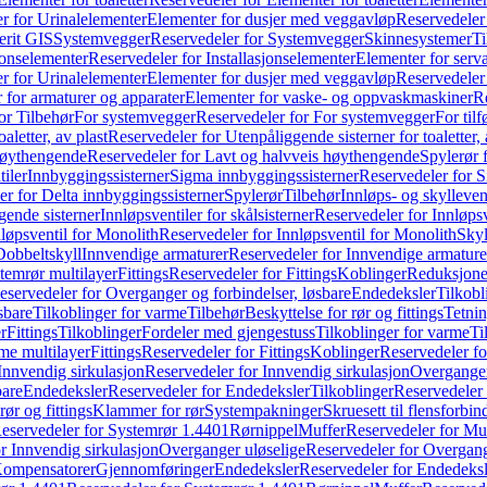
r for Urinalelementer
Elementer for dusjer med veggavløp
Reservedeler
rit GIS
Systemvegger
Reservedeler for Systemvegger
Skinnesystemer
Ti
jonselementer
Reservedeler for Installasjonselementer
Elementer for serv
r for Urinalelementer
Elementer for dusjer med veggavløp
Reservedeler
 for armaturer og apparater
Elementer for vaske- og oppvaskmaskiner
R
or Tilbehør
For systemvegger
Reservedeler for For systemvegger
For til
aletter, av plast
Reservedeler for Utenpåliggende sisterner for toaletter, 
høythengende
Reservedeler for Lavt og halvveis høythengende
Spylerør 
tiler
Innbyggingssisterner
Sigma innbyggingssisterner
Reservedeler for 
er for Delta innbyggingssisterner
Spylerør
Tilbehør
Innløps- og skylleven
gende sisterner
Innløpsventiler for skålsisterner
Reservedeler for Innløpsve
løpsventil for Monolith
Reservedeler for Innløpsventil for Monolith
Skyl
Dobbeltskyll
Innvendige armaturer
Reservedeler for Innvendige armature
temrør multilayer
Fittings
Reservedeler for Fittings
Koblinger
Reduksjone
eservedeler for Overganger og forbindelser, løsbare
Endedeksler
Tilkobl
sbare
Tilkoblinger for varme
Tilbehør
Beskyttelse for rør og fittings
Tetnin
r
Fittings
Tilkoblinger
Fordeler med gjengestuss
Tilkoblinger for varme
Ti
me multilayer
Fittings
Reservedeler for Fittings
Koblinger
Reservedeler f
Innvendig sirkulasjon
Reservedeler for Innvendig sirkulasjon
Overganger
bare
Endedeksler
Reservedeler for Endedeksler
Tilkoblinger
Reservedeler 
rør og fittings
Klammer for rør
Systempakninger
Skruesett til flensforbin
eservedeler for Systemrør 1.4401
Rørnippel
Muffer
Reservedeler for Mu
r Innvendig sirkulasjon
Overganger uløselige
Reservedeler for Overgang
Kompensatorer
Gjennomføringer
Endedeksler
Reservedeler for Endedeksl