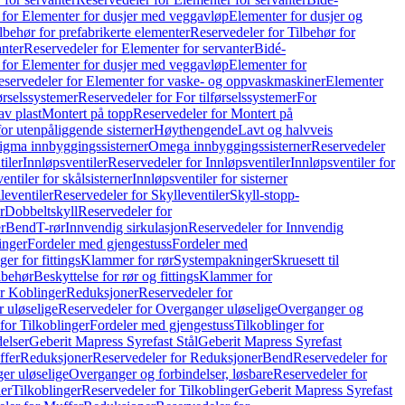
 for Elementer for dusjer med veggavløp
Elementer for dusjer og
lbehør for prefabrikerte elementer
Reservedeler for Tilbehør for
anter
Reservedeler for Elementer for servanter
Bidé-
 for Elementer for dusjer med veggavløp
Elementer for
eservedeler for Elementer for vaske- og oppvaskmaskiner
Elementer
førselssystemer
Reservedeler for For tilførselssystemer
For
av plast
Montert på topp
Reservedeler for Montert på
for utenpåliggende sisterner
Høythengende
Lavt og halvveis
Sigma innbyggingssisterner
Omega innbyggingssisterner
Reservedeler
tiler
Innløpsventiler
Reservedeler for Innløpsventiler
Innløpsventiler for
ntiler for skålsisterner
Innløpsventiler for sisterner
leventiler
Reservedeler for Skylleventiler
Skyll-stopp-
r
Dobbeltskyll
Reservedeler for
r
Bend
T-rør
Innvendig sirkulasjon
Reservedeler for Innvendig
inger
Fordeler med gjengestuss
Fordeler med
ger for fittings
Klammer for rør
Systempakninger
Skruesett til
lbehør
Beskyttelse for rør og fittings
Klammer for
or Koblinger
Reduksjoner
Reservedeler for
 uløselige
Reservedeler for Overganger uløselige
Overganger og
for Tilkoblinger
Fordeler med gjengestuss
Tilkoblinger for
delser
Geberit Mapress Syrefast Stål
Geberit Mapress Syrefast
ffer
Reduksjoner
Reservedeler for Reduksjoner
Bend
Reservedeler for
er uløselige
Overganger og forbindelser, løsbare
Reservedeler for
er
Tilkoblinger
Reservedeler for Tilkoblinger
Geberit Mapress Syrefast