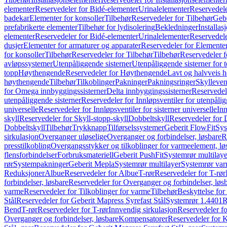
elementer
Reservedeler for Bidé-elementer
Urinalelementer
Reservedele
badekar
Elementer for konsoller
Tilbehør
Reservedeler for Tilbehør
Gebe
prefabrikerte elementer
Tilbehør for lydisolering
Bekledninger
Installas
elementer
Reservedeler for Bidé-elementer
Urinalelementer
Reservedele
dusjer
Elementer for armaturer og apparater
Reservedeler for Elementer
for konsoller
Tilbehør
Reservedeler for Tilbehør
Tilbehør
Reservedeler f
avløpssystemer
Utenpåliggende sisterner
Utenpåliggende sisterner for to
topp
Høythengende
Reservedeler for Høythengende
Lavt og halvveis 
høythengende
Tilbehør
Tilkoblinger
Pakninger
Pakningsringer
Skylleven
for Omega innbyggingssisterner
Delta innbyggingssisterner
Reservedel
utenpåliggende sisterner
Reservedeler for Innløpsventiler for utenpålig
universelle
Reservedeler for Innløpsventiler for sisterner universelle
Inn
skyll
Reservedeler for Skyll-stopp-skyll
Dobbeltskyll
Reservedeler for 
Dobbeltskyll
Tilbehør
Trykknapp
Tilførselssystemer
Geberit FlowFit
Sys
sirkulasjon
Overganger uløselige
Overganger og forbindelser, løsbare
R
presstilkobling
Overgangsstykker og tilkoblinger for varmeelement, lø
flensforbindelser
Forbruksmateriell
Geberit PushFit
Systemrør multilaye
rør
Systempakninger
Geberit Mepla
Systemrør multilayer
Systemrør var
Reduksjoner
Albue
Reservedeler for Albue
T-rør
Reservedeler for T-rør
forbindelser, løsbare
Reservedeler for Overganger og forbindelser, løs
varme
Reservedeler for Tilkoblinger for varme
Tilbehør
Beskyttelse for 
Stål
Reservedeler for Geberit Mapress Syrefast Stål
Systemrør 1.4401
R
Bend
T-rør
Reservedeler for T-rør
Innvendig sirkulasjon
Reservedeler fo
Overganger og forbindelser, løsbare
Kompensatorer
Reservedeler for 