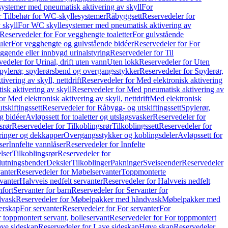
ystemer med pneumatisk aktivering av skyll
For
r Tilbehør for WC-skyllesystemer
Råbyggsett
Reservedeler for
 skyll
For WC skyllesystemer med pneumatisk aktivering av
Reservedeler for For vegghengte toaletter
For gulvstående
uler
For vegghengte og gulvstående bidéer
Reservedeler for For
iggende eller innbygd urinalstyring
Reservedeler for Til
edeler for Urinal, drift uten vann
Uten lokk
Reservedeler for Uten
pylerør, spylerørsbend og overgangsstykker
Reservedeler for Spylerør,
ivering av skyll, nettdrift
Reservedeler for Med elektronisk aktivering
sk aktivering av skyll
Reservedeler for Med pneumatisk aktivering av
r Med elektronisk aktivering av skyll, nettdrift
Med elektronisk
tskiftingssett
Reservedeler for Råbygg- og utskiftingssett
Spylerør,
og bidéer
Avløpssett for toaletter og utslagsvasker
Reservedeler for
srør
Reservedeler for Tilkoblingsrør
Tilkoblingssett
Reservedeler for
ringer og dekkapper
Overgangsstykker og koblingsdeler
Avløpssett for
ser
Innfelte vannlåser
Reservedeler for Innfelte
lser
Tilkoblingsrør
Reservedeler for
slutningsbender
Deksler
Tilkoblinger
Pakninger
Sveiseender
Reservedeler
anter
Reservedeler for Møbelservanter
Toppmonterte
vanter
Halvveis nedfelt servanter
Reservedeler for Halvveis nedfelt
fort
Servanter for barn
Reservedeler for Servanter for
dvask
Reservedeler for Møbelpakker med håndvask
Møbelpakker med
erskap
For servanter
Reservedeler for For servanter
For
 toppmontert servant, bolleservant
Reservedeler for For toppmontert
ve sideskap
Reservedeler for Lave sideskap
Høye skap
Reservedeler