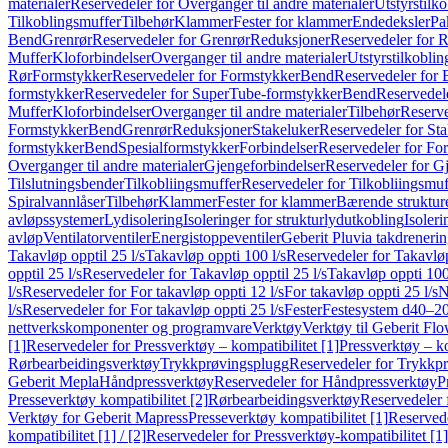
materialer
Reservedeler for Overganger til andre materialer
Utstyrstilko
Tilkoblingsmuffer
Tilbehør
Klammer
Fester for klammer
Endedeksler
Pa
Bend
Grenrør
Reservedeler for Grenrør
Reduksjoner
Reservedeler for 
Muffer
Kloforbindelser
Overganger til andre materialer
Utstyrstilkoblin
Rør
Formstykker
Reservedeler for Formstykker
Bend
Reservedeler for
formstykker
Reservedeler for SuperTube-formstykker
Bend
Reservedel
Muffer
Kloforbindelser
Overganger til andre materialer
Tilbehør
Reserve
Formstykker
Bend
Grenrør
Reduksjoner
Stakeluker
Reservedeler for St
formstykker
Bend
Spesialformstykker
Forbindelser
Reservedeler for For
Overganger til andre materialer
Gjengeforbindelser
Reservedeler for G
Tilslutningsbender
Tilkobliingsmuffer
Reservedeler for Tilkobliingsmuf
Spiralvannlåser
Tilbehør
Klammer
Fester for klammer
Bærende struktur
avløpssystemer
Lydisolering
Isoleringer for strukturlydutkobling
Isoleri
avløp
Ventilatorventiler
Energistoppeventiler
Geberit Pluvia takdreneri
Takavløp opptil 25 l/s
Takavløp oppti 100 l/s
Reservedeler for Takavløp
opptil 25 l/s
Reservedeler for Takavløp opptil 25 l/s
Takavløp oppti 100
l/s
Reservedeler for For takavløp oppti 12 l/s
For takavløp oppti 25 l/s
N
l/s
Reservedeler for For takavløp oppti 25 l/s
Fester
Festesystem d40–2
nettverkskomponenter og programvare
Verktøy
Verktøy til Geberit Flo
[1]
Reservedeler for Pressverktøy – kompatibilitet [1]
Pressverktøy – ko
Rørbearbeidingsverktøy
Trykkprøvingsplugg
Reservedeler for Trykkp
Geberit Mepla
Håndpressverktøy
Reservedeler for Håndpressverktøy
P
Presseverktøy kompatibilitet [2]
Rørbearbeidingsverktøy
Reservedeler 
Verktøy for Geberit Mapress
Presseverktøy kompatibilitet [1]
Reservede
kompatibilitet [1] / [2]
Reservedeler for Pressverktøy-kompatibilitet [1] 