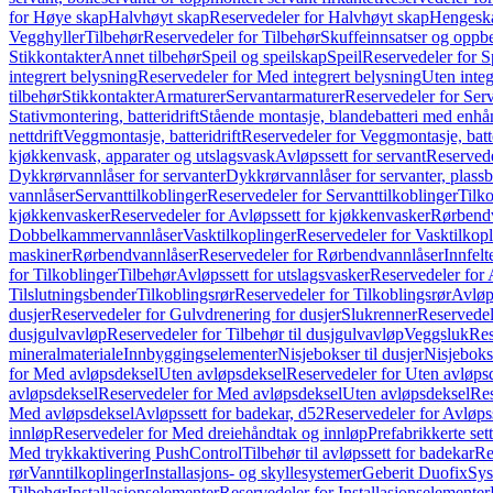
for Høye skap
Halvhøyt skap
Reservedeler for Halvhøyt skap
Hengesk
Vegghyller
Tilbehør
Reservedeler for Tilbehør
Skuffeinnsatser og oppb
Stikkontakter
Annet tilbehør
Speil og speilskap
Speil
Reservedeler for S
integrert belysning
Reservedeler for Med integrert belysning
Uten integ
tilbehør
Stikkontakter
Armaturer
Servantarmaturer
Reservedeler for Ser
Stativmontering, batteridrift
Stående montasje, blandebatteri med enh
nettdrift
Veggmontasje, batteridrift
Reservedeler for Veggmontasje, batte
kjøkkenvask, apparater og utslagsvask
Avløpssett for servant
Reservede
Dykkrørvannlåser for servanter
Dykkrørvannlåser for servanter, plass
vannlåser
Servanttilkoblinger
Reservedeler for Servanttilkoblinger
Tilko
kjøkkenvasker
Reservedeler for Avløpssett for kjøkkenvasker
Rørbend
Dobbelkammervannlåser
Vasktilkoplinger
Reservedeler for Vasktilkop
maskiner
Rørbendvannlåser
Reservedeler for Rørbendvannlåser
Innfelt
for Tilkoblinger
Tilbehør
Avløpssett for utslagsvasker
Reservedeler for 
Tilslutningsbender
Tilkoblingsrør
Reservedeler for Tilkoblingsrør
Avløp
dusjer
Reservedeler for Gulvdrenering for dusjer
Slukrenner
Reservedel
dusjgulvavløp
Reservedeler for Tilbehør til dusjgulvavløp
Veggsluk
Res
mineralmateriale
Innbyggingselementer
Nisjebokser til dusjer
Nisjeboks
for Med avløpsdeksel
Uten avløpsdeksel
Reservedeler for Uten avløps
avløpsdeksel
Reservedeler for Med avløpsdeksel
Uten avløpsdeksel
Res
Med avløpsdeksel
Avløpssett for badekar, d52
Reservedeler for Avløpss
innløp
Reservedeler for Med dreiehåndtak og innløp
Prefabrikkerte set
Med trykkaktivering PushControl
Tilbehør til avløpssett for badekar
Re
rør
Vanntilkoplinger
Installasjons- og skyllesystemer
Geberit Duofix
Sys
Tilbehør
Installasjonselementer
Reservedeler for Installasjonselementer