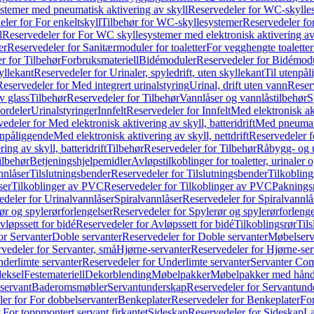
temer med pneumatisk aktivering av skyll
Reservedeler for WC-skylles
ler for For enkeltskyll
Tilbehør for WC-skyllesystemer
Reservedeler fo
l
Reservedeler for For WC skyllesystemer med elektronisk aktivering av
er
Reservedeler for Sanitærmoduler for toaletter
For vegghengte toaletter
r for Tilbehør
Forbruksmateriell
Bidémoduler
Reservedeler for Bidémod
kyllekant
Reservedeler for Urinaler, spyledrift, uten skyllekant
Til utenpål
Reservedeler for Med integrert urinalstyring
Urinal, drift uten vann
Reserv
v glass
Tilbehør
Reservedeler for Tilbehør
Vannlåser og vannlåstilbehør
S
ordeler
Urinalstyringer
Innfelt
Reservedeler for Innfelt
Med elektronisk akt
edeler for Med elektronisk aktivering av skyll, batteridrift
Med pneumati
enpåliggende
Med elektronisk aktivering av skyll, nettdrift
Reservedeler fo
ng av skyll, batteridrift
Tilbehør
Reservedeler for Tilbehør
Råbygg- og u
ilbehør
Betjeningshjelpemidler
Avløpstilkoblinger for toaletter, urinaler 
nnlåser
Tilslutningsbender
Reservedeler for Tilslutningsbender
Tilkobling
ser
Tilkoblinger av PVC
Reservedeler for Tilkoblinger av PVC
Paknings
edeler for Urinalvannlåser
Spiralvannlåser
Reservedeler for Spiralvannlå
ør og spylerørforlengelser
Reservedeler for Spylerør og spylerørforlenge
vløpssett for bidé
Reservedeler for Avløpssett for bidé
Tilkoblingsrør
Til
or Servanter
Doble servanter
Reservedeler for Doble servanter
Møbelserv
vedeler for Servanter, små
Hjørne-servanter
Reservedeler for Hjørne-ser
derlimte servanter
Reservedeler for Underlimte servanter
Servanter Com
eksel
Festemateriell
Dekorblending
Møbelpakker
Møbelpakker med hån
servant
Baderomsmøbler
Servantunderskap
Reservedeler for Servantund
er for For dobbelservanter
Benkeplater
Reservedeler for Benkeplater
For
 For toppmontert servant firkantet
Sideskap
Reservedeler for Sideskap
La