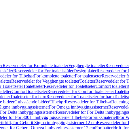
er
Reservedeler for Komplette toaletter
Vegghengte toaletter
Reservedeler
ttskåler
Reservedeler for For toalettskåler
Designplater
Reservedeler for 
edeler for Tilbehør
For komplette toaletter
For toalettseter
Reservedeler fo
aletter
Reservedeler for Vegghengte toaletter
Toaletter
Reservedeler for T
 Toalettseter
Toalettseter
Reservedeler for Toalettseter
Comfort toaletter
R
aletter
Comfort toalettseter
Reservedeler for Comfort toalettseter
Toaletts
letter
Toalettseter for barn
Reservedeler for Toalettseter for barn
Toaletts
e bidéer
Gulvstående bidéer
Tilbehør
Reservedeler for Tilbehør
Betjening
Sigma innbyggingssisterner
For Omega innbyggingssisterner
Reservedel
For Delta innbyggingssisterner
Reservedeler for For Delta innbyggingss
eler for For 300T innbyggingssisterner
Tilbehør
Forbruksmateriell
For W
ettdrift, for Geberit Sigma innbyggingssisterner 12 cm
Reservedeler for 
 egnet for Geberit Omega innbyggingssisterner 12 cm
For batteridrift, 