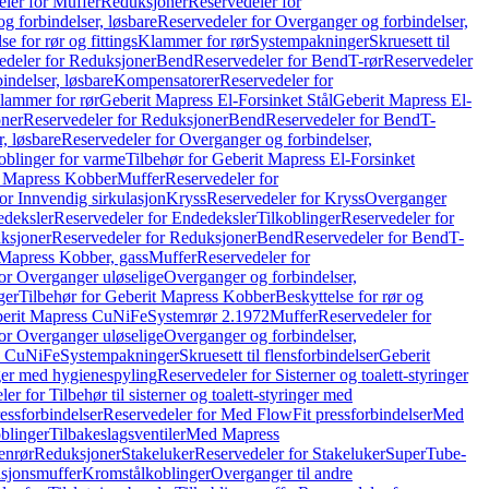
ler for Muffer
Reduksjoner
Reservedeler for
g forbindelser, løsbare
Reservedeler for Overganger og forbindelser,
se for rør og fittings
Klammer for rør
Systempakninger
Skruesett til
edeler for Reduksjoner
Bend
Reservedeler for Bend
T-rør
Reservedeler
indelser, løsbare
Kompensatorer
Reservedeler for
lammer for rør
Geberit Mapress El-Forsinket Stål
Geberit Mapress El-
ner
Reservedeler for Reduksjoner
Bend
Reservedeler for Bend
T-
, løsbare
Reservedeler for Overganger og forbindelser,
oblinger for varme
Tilbehør for Geberit Mapress El-Forsinket
t Mapress Kobber
Muffer
Reservedeler for
or Innvendig sirkulasjon
Kryss
Reservedeler for Kryss
Overganger
deksler
Reservedeler for Endedeksler
Tilkoblinger
Reservedeler for
ksjoner
Reservedeler for Reduksjoner
Bend
Reservedeler for Bend
T-
 Mapress Kobber, gass
Muffer
Reservedeler for
or Overganger uløselige
Overganger og forbindelser,
ger
Tilbehør for Geberit Mapress Kobber
Beskyttelse for rør og
berit Mapress CuNiFe
Systemrør 2.1972
Muffer
Reservedeler for
or Overganger uløselige
Overganger og forbindelser,
ss CuNiFe
Systempakninger
Skruesett til flensforbindelser
Geberit
nger med hygienespyling
Reservedeler for Sisterner og toalett-styringer
er for Tilbehør til sisterner og toalett-styringer med
essforbindelser
Reservedeler for Med FlowFit pressforbindelser
Med
blinger
Tilbakeslagsventiler
Med Mapress
enrør
Reduksjoner
Stakeluker
Reservedeler for Stakeluker
SuperTube-
nsjonsmuffer
Kromstålkoblinger
Overganger til andre