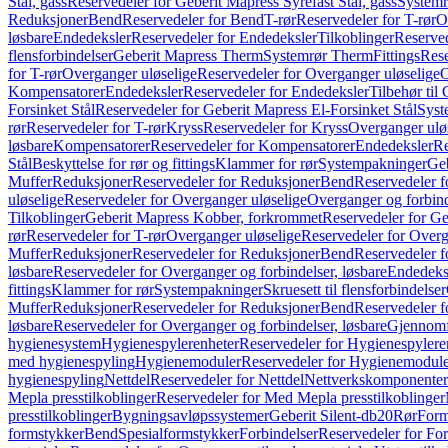
Stål, gass
Reservedeler for Geberit Mapress Syrefast Stål, gass
Systemr
Reduksjoner
Bend
Reservedeler for Bend
T-rør
Reservedeler for T-rør
O
løsbare
Endedeksler
Reservedeler for Endedeksler
Tilkoblinger
Reserved
flensforbindelser
Geberit Mapress Therm
Systemrør Therm
Fittings
Rese
for T-rør
Overganger uløselige
Reservedeler for Overganger uløselige
O
Kompensatorer
Endedeksler
Reservedeler for Endedeksler
Tilbehør til
Forsinket Stål
Reservedeler for Geberit Mapress El-Forsinket Stål
Syst
rør
Reservedeler for T-rør
Kryss
Reservedeler for Kryss
Overganger ulø
løsbare
Kompensatorer
Reservedeler for Kompensatorer
Endedeksler
Re
Stål
Beskyttelse for rør og fittings
Klammer for rør
Systempakninger
Ge
Muffer
Reduksjoner
Reservedeler for Reduksjoner
Bend
Reservedeler 
uløselige
Reservedeler for Overganger uløselige
Overganger og forbind
Tilkoblinger
Geberit Mapress Kobber, forkrommet
Reservedeler for G
rør
Reservedeler for T-rør
Overganger uløselige
Reservedeler for Overg
Muffer
Reduksjoner
Reservedeler for Reduksjoner
Bend
Reservedeler 
løsbare
Reservedeler for Overganger og forbindelser, løsbare
Endedeks
fittings
Klammer for rør
Systempakninger
Skruesett til flensforbindelser
Muffer
Reduksjoner
Reservedeler for Reduksjoner
Bend
Reservedeler 
løsbare
Reservedeler for Overganger og forbindelser, løsbare
Gjennomf
hygienesystem
Hygienespylerenheter
Reservedeler for Hygienespylere
med hygienespyling
Hygienemoduler
Reservedeler for Hygienemodul
hygienespyling
Nettdel
Reservedeler for Nettdel
Nettverkskomponenter
Mepla presstilkoblinger
Reservedeler for Med Mepla presstilkoblinger
presstilkoblinger
Bygningsavløpssystemer
Geberit Silent-db20
Rør
Form
formstykker
Bend
Spesialformstykker
Forbindelser
Reservedeler for For