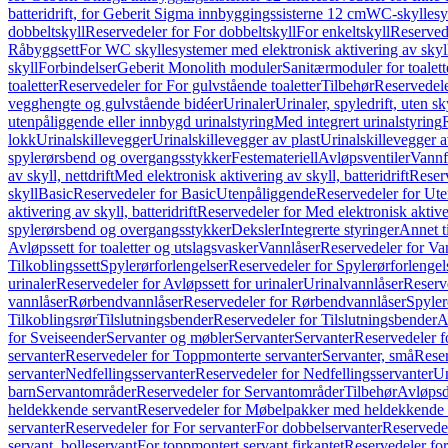
batteridrift, for Geberit Sigma innbyggingssisterne 12 cm
WC-skyllesys
dobbeltskyll
Reservedeler for For dobbeltskyll
For enkeltskyll
Reservede
Råbyggsett
For WC skyllesystemer med elektronisk aktivering av skyl
skyll
Forbindelser
Geberit Monolith moduler
Sanitærmoduler for toalett
toaletter
Reservedeler for For gulvstående toaletter
Tilbehør
Reservedele
vegghengte og gulvstående bidéer
Urinaler
Urinaler, spyledrift, uten s
utenpåliggende eller innbygd urinalstyring
Med integrert urinalstyring
lokk
Urinalskillevegger
Urinalskillevegger av plast
Urinalskillevegger a
spylerørsbend og overgangsstykker
Festemateriell
Avløpsventiler
Vannf
av skyll, nettdrift
Med elektronisk aktivering av skyll, batteridrift
Reserv
skyll
Basic
Reservedeler for Basic
Utenpåliggende
Reservedeler for Ut
aktivering av skyll, batteridrift
Reservedeler for Med elektronisk aktiveri
spylerørsbend og overgangsstykker
Deksler
Integrerte styringer
Annet t
Avløpssett for toaletter og utslagsvasker
Vannlåser
Reservedeler for Va
Tilkoblingssett
Spylerørforlengelser
Reservedeler for Spylerørforlengel
urinaler
Reservedeler for Avløpssett for urinaler
Urinalvannlåser
Reserv
vannlåser
Rørbendvannlåser
Reservedeler for Rørbendvannlåser
Spyler
Tilkoblingsrør
Tilslutningsbender
Reservedeler for Tilslutningsbender
A
for Sveiseender
Servanter og møbler
Servanter
Servanter
Reservedeler f
servanter
Reservedeler for Toppmonterte servanter
Servanter, små
Reser
servanter
Nedfellingsservanter
Reservedeler for Nedfellingsservanter
Un
barn
Servantområder
Reservedeler for Servantområder
Tilbehør
Avløpsd
heldekkende servant
Reservedeler for Møbelpakker med heldekkende 
servanter
Reservedeler for For servanter
For dobbelservanter
Reservedel
servant, bolleservant
For toppmontert servant firkantet
Reservedeler for