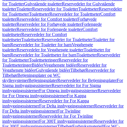
for Toaletter
Gulvstående toaletter
Reservedeler for Gulvstående
toaletter
Toaletter
Reservedeler for Toaletter
Toalettseter
Reservedeler
for Toalettseter
Toalettseter
Reservedeler for Toalettseter
Comfort
toaletter
Reservedeler for Comfort toaletter
Forhøyede
toaletter
Reservedeler for Forhøyede toaletter
Forlengede
toaletter
Reservedeler for Forlengede toaletter
Comfort
toalettseter
Reservedeler for Comfort
toalettseter
Toalettseter
Reservedeler for Toalettseter
Toaletter for
barn
Reservedeler for Toaletter for barn
Vegghengte
toaletter
Reservedeler for Vegghengte toaletter
Toalettseter for
barn
Reservedeler for Toalettseter for barn
Toalettseter
Reservedeler
for Toalettseter
Toalettseteringer
Reservedeler for
Toalettseteringer
Bidéer
Vegghengte bidéer
Reservedeler for
Vegghengte bidéer
Gulvstående bidéer
Tilbehør
Reservedeler for
Tilbehør
Betjeningsplater og WC
skyllesystemer
Betjeningsplater
Reservedeler for Betjeningsplater
For
Sigma innbyggingssisterner
Reservedeler for For Sigma
innbyggingssisterner
For Omega innbyggingssisterner
Reservedeler
for For Omega innbyggingssisterner
For Kappa
innbyggingssisterner
Reservedeler for For Kappa
innbyggingssisterner
For Delta innbyggingssisterner
Reservedeler for
For Delta innbyggingssisterner
For Twinline
innbyggingssisterner
Reservedeler for For Twinline
innbyggingssisterner
For 300T innbyggingssisterner
Reservedeler for
For 300T innbyggingssisterner
Tilbehør
Forbruksmateriell
For WC-