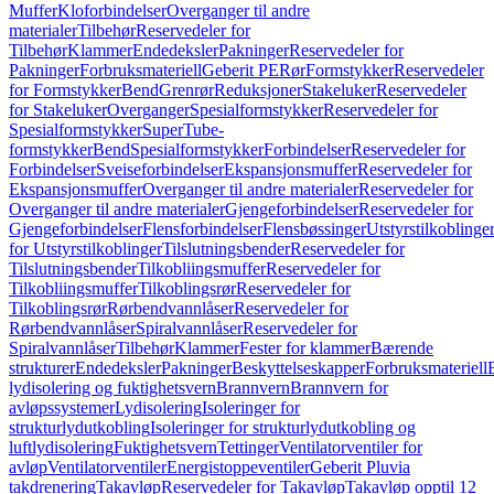
Muffer
Kloforbindelser
Overganger til andre
materialer
Tilbehør
Reservedeler for
Tilbehør
Klammer
Endedeksler
Pakninger
Reservedeler for
Pakninger
Forbruksmateriell
Geberit PE
Rør
Formstykker
Reservedeler
for Formstykker
Bend
Grenrør
Reduksjoner
Stakeluker
Reservedeler
for Stakeluker
Overganger
Spesialformstykker
Reservedeler for
Spesialformstykker
SuperTube-
formstykker
Bend
Spesialformstykker
Forbindelser
Reservedeler for
Forbindelser
Sveiseforbindelser
Ekspansjonsmuffer
Reservedeler for
Ekspansjonsmuffer
Overganger til andre materialer
Reservedeler for
Overganger til andre materialer
Gjengeforbindelser
Reservedeler for
Gjengeforbindelser
Flensforbindelser
Flensbøssinger
Utstyrstilkoblinge
for Utstyrstilkoblinger
Tilslutningsbender
Reservedeler for
Tilslutningsbender
Tilkobliingsmuffer
Reservedeler for
Tilkobliingsmuffer
Tilkoblingsrør
Reservedeler for
Tilkoblingsrør
Rørbendvannlåser
Reservedeler for
Rørbendvannlåser
Spiralvannlåser
Reservedeler for
Spiralvannlåser
Tilbehør
Klammer
Fester for klammer
Bærende
strukturer
Endedeksler
Pakninger
Beskyttelseskapper
Forbruksmateriell
lydisolering og fuktighetsvern
Brannvern
Brannvern for
avløpssystemer
Lydisolering
Isoleringer for
strukturlydutkobling
Isoleringer for strukturlydutkobling og
luftlydisolering
Fuktighetsvern
Tettinger
Ventilatorventiler for
avløp
Ventilatorventiler
Energistoppeventiler
Geberit Pluvia
takdrenering
Takavløp
Reservedeler for Takavløp
Takavløp opptil 12