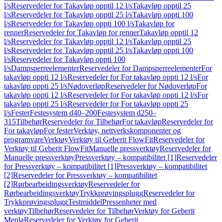
l/s
Reservedeler for Takavløp opptil 12 l/s
Takavløp opptil 25
l/s
Reservedeler for Takavløp opptil 25 l/s
Takavløp oppti 100
l/s
Reservedeler for Takavløp oppti 100 l/s
Takavløp for
renner
Reservedeler for Takavløp for renner
Takavløp opptil 12
l/s
Reservedeler for Takavløp opptil 12 l/s
Takavløp opptil 25
l/s
Reservedeler for Takavløp opptil 25 l/s
Takavløp oppti 100
l/s
Reservedeler for Takavløp oppti 100
l/s
Dampsperreelementer
Reservedeler for Dampsperreelementer
For
takavløp oppti 12 l/s
Reservedeler for For takavløp oppti 12 l/s
For
takavløp oppti 25 l/s
Nødoverløp
Reservedeler for Nødoverløp
For
takavløp oppti 12 l/s
Reservedeler for For takavløp oppti 12 l/s
For
takavløp oppti 25 l/s
Reservedeler for For takavløp oppti 25
l/s
Fester
Festesystem d40–200
Festesystem d250–
315
Tilbehør
Reservedeler for Tilbehør
For takavløp
Reservedeler for
For takavløp
For fester
Verktøy, nettverkskomponenter og
programvare
Verktøy
Verktøy til Geberit FlowFit
Reservedeler for
Verktøy til Geberit FlowFit
Manuelle pressverktøy
Reservedeler for
Manuelle pressverktøy
Pressverktøy – kompatibilitet [1]
Reservedeler
for Pressverktøy – kompatibilitet [1]
Pressverktøy – kompatibilitet
[2]
Reservedeler for Pressverktøy – kompatibilitet
[2]
Rørbearbeidingsverktøy
Reservedeler for
Rørbearbeidingsverktøy
Trykkprøvingsplugg
Reservedeler for
Trykkprøvingsplugg
Testmiddel
Pressenheter med
verktøy
Tilbehør
Reservedeler for Tilbehør
Verktøy for Geberit
Mepla
Reservedeler for Verktøy for Geberit