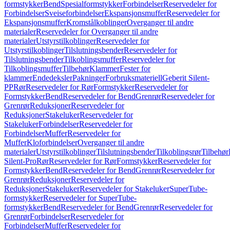
formstykker
Bend
Spesialformstykker
Forbindelser
Reservedeler for
Forbindelser
Sveiseforbindelser
Ekspansjonsmuffer
Reservedeler for
Ekspansjonsmuffer
Kromstålkoblinger
Overganger til andre
materialer
Reservedeler for Overganger til andre
materialer
Utstyrstilkoblinger
Reservedeler for
Utstyrstilkoblinger
Tilslutningsbender
Reservedeler for
Tilslutningsbender
Tilkoblingsmuffer
Reservedeler for
Tilkoblingsmuffer
Tilbehør
Klammer
Fester for
klammer
Endedeksler
Pakninger
Forbruksmateriell
Geberit Silent-
PP
Rør
Reservedeler for Rør
Formstykker
Reservedeler for
Formstykker
Bend
Reservedeler for Bend
Grenrør
Reservedeler for
Grenrør
Reduksjoner
Reservedeler for
Reduksjoner
Stakeluker
Reservedeler for
Stakeluker
Forbindelser
Reservedeler for
Forbindelser
Muffer
Reservedeler for
Muffer
Kloforbindelser
Overganger til andre
materialer
Utstyrstilkoblinger
Tilslutningsbender
Tilkoblingsrør
Tilbehør
Silent-Pro
Rør
Reservedeler for Rør
Formstykker
Reservedeler for
Formstykker
Bend
Reservedeler for Bend
Grenrør
Reservedeler for
Grenrør
Reduksjoner
Reservedeler for
Reduksjoner
Stakeluker
Reservedeler for Stakeluker
SuperTube-
formstykker
Reservedeler for SuperTube-
formstykker
Bend
Reservedeler for Bend
Grenrør
Reservedeler for
Grenrør
Forbindelser
Reservedeler for
Forbindelser
Muffer
Reservedeler for