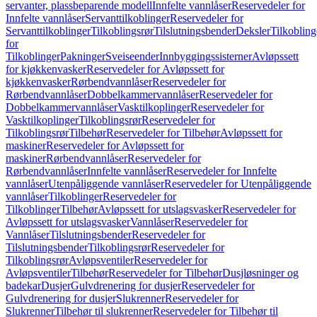
servanter, plassbeparende modell
Innfelte vannlåser
Reservedeler for
Innfelte vannlåser
Servanttilkoblinger
Reservedeler for
Servanttilkoblinger
Tilkoblingsrør
Tilslutningsbender
Deksler
Tilkobling
for
Tilkoblinger
Pakninger
Sveiseender
Innbyggingssisterner
Avløpssett
for kjøkkenvasker
Reservedeler for Avløpssett for
kjøkkenvasker
Rørbendvannlåser
Reservedeler for
Rørbendvannlåser
Dobbelkammervannlåser
Reservedeler for
Dobbelkammervannlåser
Vasktilkoplinger
Reservedeler for
Vasktilkoplinger
Tilkoblingsrør
Reservedeler for
Tilkoblingsrør
Tilbehør
Reservedeler for Tilbehør
Avløpssett for
maskiner
Reservedeler for Avløpssett for
maskiner
Rørbendvannlåser
Reservedeler for
Rørbendvannlåser
Innfelte vannlåser
Reservedeler for Innfelte
vannlåser
Utenpåliggende vannlåser
Reservedeler for Utenpåliggende
vannlåser
Tilkoblinger
Reservedeler for
Tilkoblinger
Tilbehør
Avløpssett for utslagsvasker
Reservedeler for
Avløpssett for utslagsvasker
Vannlåser
Reservedeler for
Vannlåser
Tilslutningsbender
Reservedeler for
Tilslutningsbender
Tilkoblingsrør
Reservedeler for
Tilkoblingsrør
Avløpsventiler
Reservedeler for
Avløpsventiler
Tilbehør
Reservedeler for Tilbehør
Dusjløsninger og
badekar
Dusjer
Gulvdrenering for dusjer
Reservedeler for
Gulvdrenering for dusjer
Slukrenner
Reservedeler for
Slukrenner
Tilbehør til slukrenner
Reservedeler for Tilbehør til