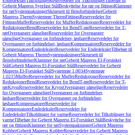
Endedeksler
Tilkoblinger
Reservedeler for Tilkoblinger
Tilbehør til
Geberit Mapress Syrefast Stål
Beskyttelse for rør og fittings
Klammer
for rør
Systempakninger
Skruesett til flensforbindelser
Geberit
Mapress Therm
Systemrør Therm
Fittings
Reservedeler for
Fittings
Muffer
Reservedeler for Muffer
Reduksjoner
Reservedeler for
Reduksjoner
Bend
Reservedeler for Bend
T-rør
Reservedeler for T-
rør
Overganger uløselige
Reservedeler for Overganger
uløselige
Overganger og forbindelser, løsbare
Reservedeler for
Overganger og forbindelser, løsbare
Kompensatorer
Reservedeler for
Kompensatorer
Endedeksler
Reservedeler for Endedeksler
Tilbehør til
Geberit Mapress Therm
Systempakninger
Skruesett til
flensforbindelser
Klammer for rør
Geberit Mapress El-Forsinket
Stål
Geberit Mapress El-Forsinket Stål
Reservedeler for Geberit
Mapress El-Forsinket Stål
Systemrør 1.0034
Systemrør
1.0215
Muffer
Reservedeler for Muffer
Reduksjoner
Reservedeler for
Reduksjoner
Bend
Reservedeler for Bend
T-rør
Reservedeler for T-
rør
Kryss
Reservedeler for Kryss
Overganger uløselige
Reservedeler
for Overganger uløselige
Overganger og forbindelser,
løsbare
Reservedeler for Overganger og forbindelser,
løsbare
Kompensatorer
Reservedeler for
Kompensatorer
Endedeksler
Reservedeler for
Endedeksler
Tilkoblinger for varme
Reservedeler for Tilkoblinger for
varme
Tilbehør for Geberit Mapress El-Forsinket Stål
Beskyttelse for
rør og fittings
Klammer for rør
Systempakninger
Geberit Mapress
Kobber
Geberit Mapress Kobber
Reservedeler for Geberit Mapress