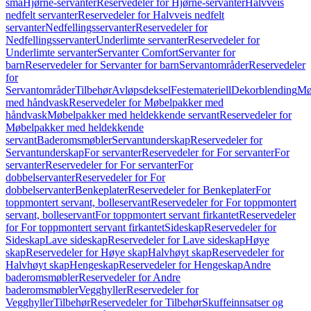
små
Hjørne-servanter
Reservedeler for Hjørne-servanter
Halvveis
nedfelt servanter
Reservedeler for Halvveis nedfelt
servanter
Nedfellingsservanter
Reservedeler for
Nedfellingsservanter
Underlimte servanter
Reservedeler for
Underlimte servanter
Servanter Comfort
Servanter for
barn
Reservedeler for Servanter for barn
Servantområder
Reservedeler
for
Servantområder
Tilbehør
Avløpsdeksel
Festemateriell
Dekorblending
Mø
med håndvask
Reservedeler for Møbelpakker med
håndvask
Møbelpakker med heldekkende servant
Reservedeler for
Møbelpakker med heldekkende
servant
Baderomsmøbler
Servantunderskap
Reservedeler for
Servantunderskap
For servanter
Reservedeler for For servanter
For
servanter
Reservedeler for For servanter
For
dobbelservanter
Reservedeler for For
dobbelservanter
Benkeplater
Reservedeler for Benkeplater
For
toppmontert servant, bolleservant
Reservedeler for For toppmontert
servant, bolleservant
For toppmontert servant firkantet
Reservedeler
for For toppmontert servant firkantet
Sideskap
Reservedeler for
Sideskap
Lave sideskap
Reservedeler for Lave sideskap
Høye
skap
Reservedeler for Høye skap
Halvhøyt skap
Reservedeler for
Halvhøyt skap
Hengeskap
Reservedeler for Hengeskap
Andre
baderomsmøbler
Reservedeler for Andre
baderomsmøbler
Vegghyller
Reservedeler for
Vegghyller
Tilbehør
Reservedeler for Tilbehør
Skuffeinnsatser og