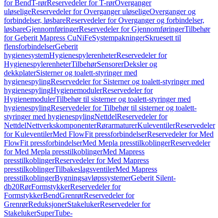
for Bend
T-rør
Reservedeler for T-rør
Overganger
uløselige
Reservedeler for Overganger uløselige
Overganger og
forbindelser, løsbare
Reservedeler for Overganger og forbindelser,
løsbare
Gjennomføringer
Reservedeler for Gjennomføringer
Tilbehør
for Geberit Mapress CuNiFe
Systempakninger
Skruesett til
flensforbindelser
Geberit
hygienesystem
Hygienespylerenheter
Reservedeler for
Hygienespylerenheter
Tilbehør
Sensorer
Deksler og
dekkplater
Sisterner og toalett-styringer med
hygienespyling
Reservedeler for Sisterner og toalett-styringer med
hygienespyling
Hygienemoduler
Reservedeler for
Hygienemoduler
Tilbehør til sisterner og toalett-styringer med
hygienespyling
Reservedeler for Tilbehør til sisterner og toalett-
styringer med hygienespyling
Nettdel
Reservedeler for
Nettdel
Nettverkskomponenter
Rørarmaturer
Kuleventiler
Reservedeler
for Kuleventiler
Med FlowFit pressforbindelser
Reservedeler for Med
FlowFit pressforbindelser
Med Mepla presstilkoblinger
Reservedeler
for Med Mepla presstilkoblinger
Med Mapress
presstilkoblinger
Reservedeler for Med Mapress
presstilkoblinger
Tilbakeslagsventiler
Med Mapress
presstilkoblinger
Bygningsavløpssystemer
Geberit Silent-
db20
Rør
Formstykker
Reservedeler for
Formstykker
Bend
Grenrør
Reservedeler for
Grenrør
Reduksjoner
Stakeluker
Reservedeler for
Stakeluker
SuperTube-