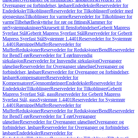
Overganger og forbindelser, løsbare
Endedeksler
Reservedeler for
Endedeksler
Tilkoblinger
Reservedeler for Tilkoblinger
Fordeler med
gjengestuss
Tilkoblinger for varme
Reservedeler for Tilkoblinger for
varme
Tilbehør
Beskyttelse for rør og fittings
Klammer for
rør
Systempakninger
Skruesett til flensforbindelser
Geberit Mapress
Syrefast Stål
Geberit Mapress Syrefast Stål
Reservedeler for Geberit
Mapress Syrefast Stål
Systemrør 1.4401
Reservedeler for Systemrør
1.4401
Rørnippel
Muffer
Reservedeler for
Muffer
Reduksjoner
Reservedeler for Reduksjoner
Bend
Reservedeler
for Bend
T-rør
Reservedeler for T-rør
Innvendig
sirkulasjon
Reservedeler for Innvendig sirkulasjon
Overganger
uløselige
Reservedeler for Overganger uløselige
Overganger og
forbindelser, løsbare
Reservedeler for Overganger og forbindelser,
løsbare
Kompensatorer
Reservedeler for
Kompensatorer
Gjennomføringer
Endedeksler
Reservedeler for
Endedeksler
Tilkoblinger
Reservedeler for Tilkoblinger
Geberit
Mapress Syrefast Stål, gass
Reservedeler for Geberit Mapress
Syrefast Stål, gass
Systemrør 1.4401
Reservedeler for Systemrør
1.4401
Rørnippel
Muffer
Reservedeler for
Muffer
Reduksjoner
Reservedeler for Reduksjoner
Bend
Reservedeler
for Bend
T-rør
Reservedeler for T-rør
Overganger
uløselige
Reservedeler for Overganger uløselige
Overganger og
forbindelser, løsbare
Reservedeler for Overganger og forbindelser,
løsbare
Endedeksler
Reservedeler for