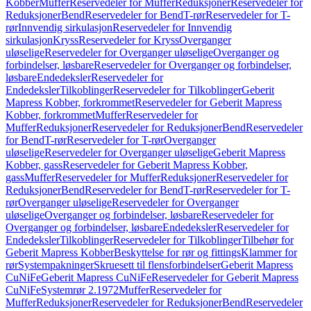
Kobber
Muffer
Reservedeler for Muffer
Reduksjoner
Reservedeler for
Reduksjoner
Bend
Reservedeler for Bend
T-rør
Reservedeler for T-
rør
Innvendig sirkulasjon
Reservedeler for Innvendig
sirkulasjon
Kryss
Reservedeler for Kryss
Overganger
uløselige
Reservedeler for Overganger uløselige
Overganger og
forbindelser, løsbare
Reservedeler for Overganger og forbindelser,
løsbare
Endedeksler
Reservedeler for
Endedeksler
Tilkoblinger
Reservedeler for Tilkoblinger
Geberit
Mapress Kobber, forkrommet
Reservedeler for Geberit Mapress
Kobber, forkrommet
Muffer
Reservedeler for
Muffer
Reduksjoner
Reservedeler for Reduksjoner
Bend
Reservedeler
for Bend
T-rør
Reservedeler for T-rør
Overganger
uløselige
Reservedeler for Overganger uløselige
Geberit Mapress
Kobber, gass
Reservedeler for Geberit Mapress Kobber,
gass
Muffer
Reservedeler for Muffer
Reduksjoner
Reservedeler for
Reduksjoner
Bend
Reservedeler for Bend
T-rør
Reservedeler for T-
rør
Overganger uløselige
Reservedeler for Overganger
uløselige
Overganger og forbindelser, løsbare
Reservedeler for
Overganger og forbindelser, løsbare
Endedeksler
Reservedeler for
Endedeksler
Tilkoblinger
Reservedeler for Tilkoblinger
Tilbehør for
Geberit Mapress Kobber
Beskyttelse for rør og fittings
Klammer for
rør
Systempakninger
Skruesett til flensforbindelser
Geberit Mapress
CuNiFe
Geberit Mapress CuNiFe
Reservedeler for Geberit Mapress
CuNiFe
Systemrør 2.1972
Muffer
Reservedeler for
Muffer
Reduksjoner
Reservedeler for Reduksjoner
Bend
Reservedeler