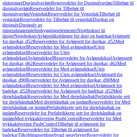
slukrenner
Dusjgulvavløp
Reservedeler for Dusjgulvavløp
Tilbehør til
dusjgulvavløp
Reservedeler for Tilbehør til
dusjgulvavløp
Veggsluk
Reservedeler for Veggsluk
Tilbehør til
veggsluk
Reservedeler for Tilbehør til veggsluk
Dusjkar og
dusjgulv
Dusjgulv av
mineralmateriale
Innbyggingselementer
Nisjebokser til
dusjer
Nisjebokser
Avløpstilkoblinger for dusj og badekar
Avløpsett
for dusjkar, d52
Reservedeler for Avløpsett for dusjkar, d52
Med
avløpsdeksel
Reservedeler for Med avløpsdeksel
Uten
avløpsdeksel
Reservedeler for Uten
avløpsdeksel
Avløpsdeksel
Reservedeler for Avløpsdeksel
Avløpssett
for dusjkar, d62
Reservedeler for Avløpssett for dusjkar, d62
Med
avløpsdeksel
Reservedeler for Med avløpsdeksel
Uten
avløpsdeksel
Reservedeler for Uten avløpsdeksel
Avløpssett for
dusjkar, d90
Reservedeler for Avløpssett for dusjkar, d90
Med
avløpsdeksel
Reservedeler for Med avløpsdeksel
Avløpssett for
badekar, d52
Reservedeler for Avløpssett for badekar, d52
Med
dreiehåndtak
Reservedeler for Med dreiehåndtak
Prefabrikkerte sett
for dreiehåndtak
Med dreiehåndtak og innløp
Reservedeler for Med
dreiehåndtak og innløp
Prefabrikkerte sett for dreiehåndtak og
innløp
Reservedeler for Prefabrikkerte sett for dreiehåndtak og
innløp
Med trykkaktivering PushControl
Reservedeler for Med
trykkaktivering PushControl
Tilbehør til avløpssett for
badekar
Reservedeler for Tilbehør til avløpssett for
badekar
Tilkoblingssett
Innebygd røravbryter
Reservedeler for