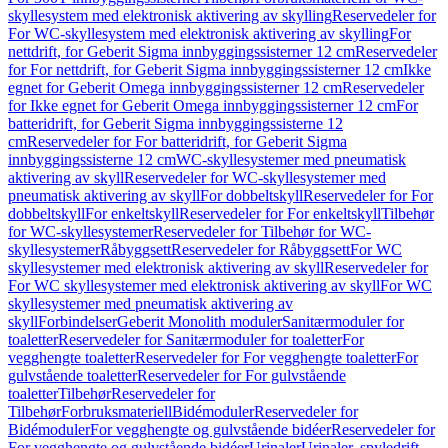
skyllesystem med elektronisk aktivering av skylling
Reservedeler for
For WC-skyllesystem med elektronisk aktivering av skylling
For
nettdrift, for Geberit Sigma innbyggingssisterner 12 cm
Reservedeler
for For nettdrift, for Geberit Sigma innbyggingssisterner 12 cm
Ikke
egnet for Geberit Omega innbyggingssisterner 12 cm
Reservedeler
for Ikke egnet for Geberit Omega innbyggingssisterner 12 cm
For
batteridrift, for Geberit Sigma innbyggingssisterne 12
cm
Reservedeler for For batteridrift, for Geberit Sigma
innbyggingssisterne 12 cm
WC-skyllesystemer med pneumatisk
aktivering av skyll
Reservedeler for WC-skyllesystemer med
pneumatisk aktivering av skyll
For dobbeltskyll
Reservedeler for For
dobbeltskyll
For enkeltskyll
Reservedeler for For enkeltskyll
Tilbehør
for WC-skyllesystemer
Reservedeler for Tilbehør for WC-
skyllesystemer
Råbyggsett
Reservedeler for Råbyggsett
For WC
skyllesystemer med elektronisk aktivering av skyll
Reservedeler for
For WC skyllesystemer med elektronisk aktivering av skyll
For WC
skyllesystemer med pneumatisk aktivering av
skyll
Forbindelser
Geberit Monolith moduler
Sanitærmoduler for
toaletter
Reservedeler for Sanitærmoduler for toaletter
For
vegghengte toaletter
Reservedeler for For vegghengte toaletter
For
gulvstående toaletter
Reservedeler for For gulvstående
toaletter
Tilbehør
Reservedeler for
Tilbehør
Forbruksmateriell
Bidémoduler
Reservedeler for
Bidémoduler
For vegghengte og gulvstående bidéer
Reservedeler for
For vegghengte og gulvstående bidéer
Urinaler
Urinaler, spyledrift,