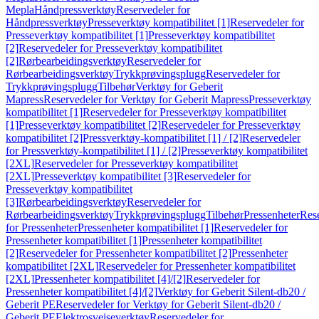
Mepla
Håndpressverktøy
Reservedeler for
Håndpressverktøy
Presseverktøy kompatibilitet [1]
Reservedeler for
Presseverktøy kompatibilitet [1]
Presseverktøy kompatibilitet
[2]
Reservedeler for Presseverktøy kompatibilitet
[2]
Rørbearbeidingsverktøy
Reservedeler for
Rørbearbeidingsverktøy
Trykkprøvingsplugg
Reservedeler for
Trykkprøvingsplugg
Tilbehør
Verktøy for Geberit
Mapress
Reservedeler for Verktøy for Geberit Mapress
Presseverktøy
kompatibilitet [1]
Reservedeler for Presseverktøy kompatibilitet
[1]
Presseverktøy kompatibilitet [2]
Reservedeler for Presseverktøy
kompatibilitet [2]
Pressverktøy-kompatibilitet [1] / [2]
Reservedeler
for Pressverktøy-kompatibilitet [1] / [2]
Presseverktøy kompatibilitet
[2XL]
Reservedeler for Presseverktøy kompatibilitet
[2XL]
Presseverktøy kompatibilitet [3]
Reservedeler for
Presseverktøy kompatibilitet
[3]
Rørbearbeidingsverktøy
Reservedeler for
Rørbearbeidingsverktøy
Trykkprøvingsplugg
Tilbehør
Pressenheter
Res
for Pressenheter
Pressenheter kompatibilitet [1]
Reservedeler for
Pressenheter kompatibilitet [1]
Pressenheter kompatibilitet
[2]
Reservedeler for Pressenheter kompatibilitet [2]
Pressenheter
kompatibilitet [2XL]
Reservedeler for Pressenheter kompatibilitet
[2XL]
Pressenheter kompatibilitet [4]/[2]
Reservedeler for
Pressenheter kompatibilitet [4]/[2]
Verktøy for Geberit Silent-db20 /
Geberit PE
Reservedeler for Verktøy for Geberit Silent-db20 /
Geberit PE
Elektrosveiseverktøy
Reservedeler for