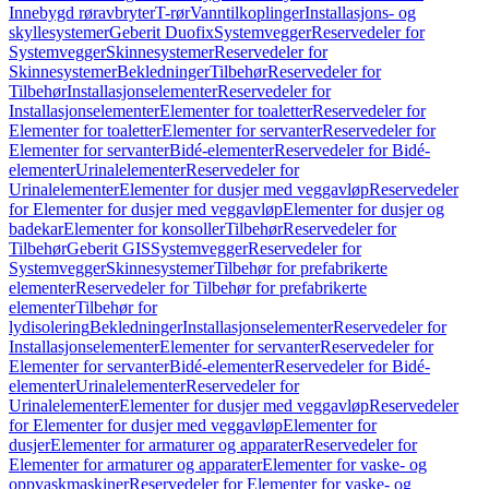
Innebygd røravbryter
T-rør
Vanntilkoplinger
Installasjons- og
skyllesystemer
Geberit Duofix
Systemvegger
Reservedeler for
Systemvegger
Skinnesystemer
Reservedeler for
Skinnesystemer
Bekledninger
Tilbehør
Reservedeler for
Tilbehør
Installasjonselementer
Reservedeler for
Installasjonselementer
Elementer for toaletter
Reservedeler for
Elementer for toaletter
Elementer for servanter
Reservedeler for
Elementer for servanter
Bidé-elementer
Reservedeler for Bidé-
elementer
Urinalelementer
Reservedeler for
Urinalelementer
Elementer for dusjer med veggavløp
Reservedeler
for Elementer for dusjer med veggavløp
Elementer for dusjer og
badekar
Elementer for konsoller
Tilbehør
Reservedeler for
Tilbehør
Geberit GIS
Systemvegger
Reservedeler for
Systemvegger
Skinnesystemer
Tilbehør for prefabrikerte
elementer
Reservedeler for Tilbehør for prefabrikerte
elementer
Tilbehør for
lydisolering
Bekledninger
Installasjonselementer
Reservedeler for
Installasjonselementer
Elementer for servanter
Reservedeler for
Elementer for servanter
Bidé-elementer
Reservedeler for Bidé-
elementer
Urinalelementer
Reservedeler for
Urinalelementer
Elementer for dusjer med veggavløp
Reservedeler
for Elementer for dusjer med veggavløp
Elementer for
dusjer
Elementer for armaturer og apparater
Reservedeler for
Elementer for armaturer og apparater
Elementer for vaske- og
oppvaskmaskiner
Reservedeler for Elementer for vaske- og