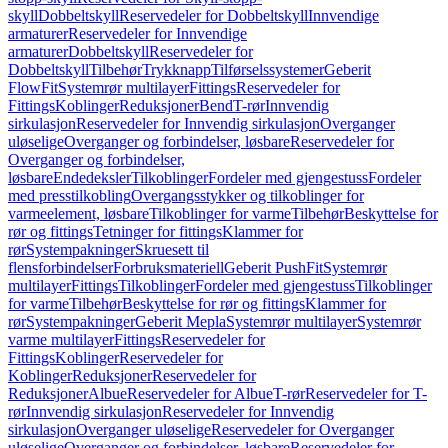
skyll
Dobbeltskyll
Reservedeler for Dobbeltskyll
Innvendige
armaturer
Reservedeler for Innvendige
armaturer
Dobbeltskyll
Reservedeler for
Dobbeltskyll
Tilbehør
Trykknapp
Tilførselssystemer
Geberit
FlowFit
Systemrør multilayer
Fittings
Reservedeler for
Fittings
Koblinger
Reduksjoner
Bend
T-rør
Innvendig
sirkulasjon
Reservedeler for Innvendig sirkulasjon
Overganger
uløselige
Overganger og forbindelser, løsbare
Reservedeler for
Overganger og forbindelser,
løsbare
Endedeksler
Tilkoblinger
Fordeler med gjengestuss
Fordeler
med presstilkobling
Overgangsstykker og tilkoblinger for
varmeelement, løsbare
Tilkoblinger for varme
Tilbehør
Beskyttelse for
rør og fittings
Tetninger for fittings
Klammer for
rør
Systempakninger
Skruesett til
flensforbindelser
Forbruksmateriell
Geberit PushFit
Systemrør
multilayer
Fittings
Tilkoblinger
Fordeler med gjengestuss
Tilkoblinger
for varme
Tilbehør
Beskyttelse for rør og fittings
Klammer for
rør
Systempakninger
Geberit Mepla
Systemrør multilayer
Systemrør
varme multilayer
Fittings
Reservedeler for
Fittings
Koblinger
Reservedeler for
Koblinger
Reduksjoner
Reservedeler for
Reduksjoner
Albue
Reservedeler for Albue
T-rør
Reservedeler for T-
rør
Innvendig sirkulasjon
Reservedeler for Innvendig
sirkulasjon
Overganger uløselige
Reservedeler for Overganger
uløselige
Overganger og forbindelser, løsbare
Reservedeler for