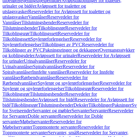
tilbehør
Betjeningshjelpemidler
Avløpstilkoblinger for toaletter,
urinaler og bidéer
Avløpssett for toaletter og
utslagsvasker
Reservedeler for Avløpssett for toaletter og
utslagsvasker
Vannlåser
Reservedeler for
Vannlåser
Tilslutningsbender
Reservedeler for
Tilslutningsbender
Tilkoblingsrør
Reservedeler for
Tilkoblingsrør
Tilkoblingssett
Reservedeler for
Tilkoblingssett
Spylerørforlengelser
Reservedeler for
Spylerørforlengelser
Tilkoblinger av PVC
Reservedeler for
Tilkoblinger av PVC
Pakningsringer og dekkapper
Overgangsstykker
og koblingsdeler
Avløpssett for urinaler
Reservedeler for Avløpssett
for urinaler
Urinalvannlåser
Reservedeler for
Urinalvannlåser
Spiralvannlåser
Reservedeler for
Spiralvannlåser
Innfelte vannlåser
Reservedeler for Innfelte
vannlåser
Rørbendvannlåser
Reservedeler for
Rørbendvannlåser
Spylerør og spylerørforlengelser
Reservedeler for
Spylerør og spylerørforlengelser
Tilkoblingsrør
Reservedeler for
Tilkoblingsrør
Tilslutningsbender
Reservedeler for
Tilslutningsbender
Avløpssett for bidé
Reservedeler for Avløpssett for
bidé
Tilkoblingsrør
Tilslutningsbender
Deksler
Tilkoblinger
Pakninger
Sv
for Sveiseender
Servanter og møbler
Servanter
Servanter
Reservedeler
for Servanter
Doble servanter
Reservedeler for Doble
servanter
Møbelservanter
Reservedeler for
Møbelservanter
Toppmonterte servanter
Reservedeler for
Toppmonterte servanter
Servanter, små
Reservedeler for Servanter,