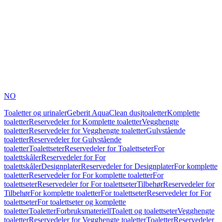
NO
Toaletter og urinaler
Geberit AquaClean dusjtoaletter
Komplette
toaletter
Reservedeler for Komplette toaletter
Vegghengte
toaletter
Reservedeler for Vegghengte toaletter
Gulvstående
toaletter
Reservedeler for Gulvstående
toaletter
Toalettseter
Reservedeler for Toalettseter
For
toalettskåler
Reservedeler for For
toalettskåler
Designplater
Reservedeler for Designplater
For komplette
toaletter
Reservedeler for For komplette toaletter
For
toalettseter
Reservedeler for For toalettseter
Tilbehør
Reservedeler for
Tilbehør
For komplette toaletter
For toalettseter
Reservedeler for For
toalettseter
For toalettseter og komplette
toaletter
Toaletter
Forbruksmateriell
Toalett og toalettseter
Vegghengte
toaletter
Reservedeler for Vegghengte toaletter
Toaletter
Reservedeler