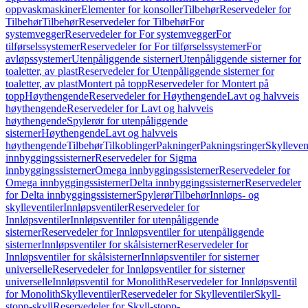
oppvaskmaskiner
Elementer for konsoller
Tilbehør
Reservedeler for
Tilbehør
Tilbehør
Reservedeler for Tilbehør
For
systemvegger
Reservedeler for For systemvegger
For
tilførselssystemer
Reservedeler for For tilførselssystemer
For
avløpssystemer
Utenpåliggende sisterner
Utenpåliggende sisterner for
toaletter, av plast
Reservedeler for Utenpåliggende sisterner for
toaletter, av plast
Montert på topp
Reservedeler for Montert på
topp
Høythengende
Reservedeler for Høythengende
Lavt og halvveis
høythengende
Reservedeler for Lavt og halvveis
høythengende
Spylerør for utenpåliggende
sisterner
Høythengende
Lavt og halvveis
høythengende
Tilbehør
Tilkoblinger
Pakninger
Pakningsringer
Skylleven
innbyggingssisterner
Reservedeler for Sigma
innbyggingssisterner
Omega innbyggingssisterner
Reservedeler for
Omega innbyggingssisterner
Delta innbyggingssisterner
Reservedeler
for Delta innbyggingssisterner
Spylerør
Tilbehør
Innløps- og
skylleventiler
Innløpsventiler
Reservedeler for
Innløpsventiler
Innløpsventiler for utenpåliggende
sisterner
Reservedeler for Innløpsventiler for utenpåliggende
sisterner
Innløpsventiler for skålsisterner
Reservedeler for
Innløpsventiler for skålsisterner
Innløpsventiler for sisterner
universelle
Reservedeler for Innløpsventiler for sisterner
universelle
Innløpsventil for Monolith
Reservedeler for Innløpsventil
for Monolith
Skylleventiler
Reservedeler for Skylleventiler
Skyll-
stopp-skyll
Reservedeler for Skyll-stopp-