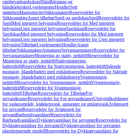
oppbevaringsbokser
Håndklestang og
håndklekroker
Lyselementer
Hendler
Sett
støtteben
Magnettavler
Stikkontakter
Reservedeler for
Stikkontakter
Annet tilbehør
Speil og speilskap
Speil
Reservedeler for
Speil
Med integrert belysning
Reservedeler for Med integrert
belysning
Uten integrert belysning
Speilskap
Reservedeler for
Speilskap
Med integrert belysning
Reservedeler for Med integrert
belysning
Uten integrert belysning
Reservedeler for Uten integrert
belysning
Tilbehør
Lyselementer
Hendler
Annet
tilbehør
Stikkontakter
Armaturer
Servantarmaturer
Reservedeler for
Servantarmaturer
Montering av stativ, nettdrift
Reservedeler for
Montering av stativ, nettdrift
Stativmontering,
batteridrift
Reservedeler for Stativmontering, batteridrift
Stående
montasje, blandebatteri med enhåndsgrep
Reservedeler for Stående
montasje, blandebatteri med enhåndsgrep
Veggmontasje,
nettdrift
Reservedeler for Veggmontasje, nettdrift
Veggmontasje,
batteridrift
Reservedeler for Veggmontasje,
batteridrift
Tilbehør
Reservedeler for Tilbehør
For
servantkraner
Reservedeler for For servantkraner
Utstyrstilkoblinger
for vaskeområde, kjøkkenvask, apparater og utslagsvask
Avløpssett
for servant
Reservedeler for Avløpssett for
servant
Rørbendvannlåser
Reservedeler for
Rørbendvannlåser
Dykkrørvannlåser for servanter
Reservedeler for
Dykkrørvannlåser for servanter
Dykkrørvannlåser for servanter,
plassbeparende modell
Reservedeler for Dykkrørvannlåser for