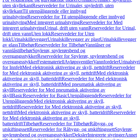
uten skyllekant
Reservedeler for Urinaler, spyledrift, uten
skyllekant
Til utenpåliggende eller innbygd
urinalstyring
Reservedeler for Til utenpåliggende eller innbygd
urinalstyring
Med integrert urinalstyring
Reservedeler for Med
integrert urinalstyring
Urinal, drift uten vann
Reservedeler for Urinal,
drift uten vann
Uten lokk
Reservedeler for Uten
lokk
Urinalskillevegger
Urinalskillevegger av plast
Urinalskillevegger
av glass
Tilbehør
Reservedeler for Tilbehør
Vannlåser og
vannlåstilbehør
Spylerør, spylerørsbend og
overgangsstykker
Reservedeler for Spylerør, spylerørsbend og
overgangsstykker
Festemateriell
Avløpsventiler
Vannfordeler
Urinalstyr
for Innfelt
Med elektronisk aktivering av skyll, nettdrift
Reservedeler
for Med elektronisk aktivering av skyll, nettdrift
Med elektronisk
aktivering av skyll, batteridrift
Reservedeler for Med elektronisk
aktivering av skyll, batteridrift
Med pneumatisk aktivering av
skyll
Reservedeler for Med pneumatisk aktivering av
skyll
Basic
Reservedeler for Basic
Utenpåliggende
Reservedeler for
Utenpåliggende
Med elektronisk aktivering av skyll,
nettdrift
Reservedeler for Med elektronisk aktivering av skyll,
nettdrift
Med elektronisk aktivering av skyll, batteridrift
Reservedeler
for Med elektronisk aktivering av skyll,
batteridrift
Tilbehør
Reservedeler for Tilbehør
Råbygg- og
utskiftingssett
Reservedeler for Råbygg- og utskiftingssett
Spylerør,
spylerørsbend og overgangsstykker
Deksler
Integrerte styringer
Annet