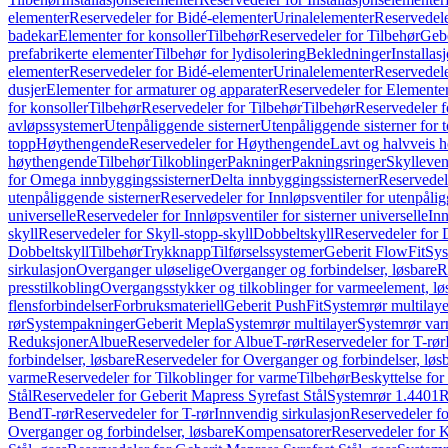
elementer
Reservedeler for Bidé-elementer
Urinalelementer
Reservedele
badekar
Elementer for konsoller
Tilbehør
Reservedeler for Tilbehør
Gebe
prefabrikerte elementer
Tilbehør for lydisolering
Bekledninger
Installas
elementer
Reservedeler for Bidé-elementer
Urinalelementer
Reservedele
dusjer
Elementer for armaturer og apparater
Reservedeler for Elementer
for konsoller
Tilbehør
Reservedeler for Tilbehør
Tilbehør
Reservedeler f
avløpssystemer
Utenpåliggende sisterner
Utenpåliggende sisterner for to
topp
Høythengende
Reservedeler for Høythengende
Lavt og halvveis 
høythengende
Tilbehør
Tilkoblinger
Pakninger
Pakningsringer
Skylleven
for Omega innbyggingssisterner
Delta innbyggingssisterner
Reservedel
utenpåliggende sisterner
Reservedeler for Innløpsventiler for utenpålig
universelle
Reservedeler for Innløpsventiler for sisterner universelle
Inn
skyll
Reservedeler for Skyll-stopp-skyll
Dobbeltskyll
Reservedeler for 
Dobbeltskyll
Tilbehør
Trykknapp
Tilførselssystemer
Geberit FlowFit
Sys
sirkulasjon
Overganger uløselige
Overganger og forbindelser, løsbare
R
presstilkobling
Overgangsstykker og tilkoblinger for varmeelement, lø
flensforbindelser
Forbruksmateriell
Geberit PushFit
Systemrør multilaye
rør
Systempakninger
Geberit Mepla
Systemrør multilayer
Systemrør var
Reduksjoner
Albue
Reservedeler for Albue
T-rør
Reservedeler for T-rør
forbindelser, løsbare
Reservedeler for Overganger og forbindelser, løs
varme
Reservedeler for Tilkoblinger for varme
Tilbehør
Beskyttelse for 
Stål
Reservedeler for Geberit Mapress Syrefast Stål
Systemrør 1.4401
R
Bend
T-rør
Reservedeler for T-rør
Innvendig sirkulasjon
Reservedeler fo
Overganger og forbindelser, løsbare
Kompensatorer
Reservedeler for 