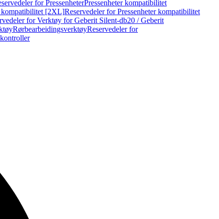
servedeler for Pressenheter
Pressenheter kompatibilitet
 kompatibilitet [2XL]
Reservedeler for Pressenheter kompatibilitet
vedeler for Verktøy for Geberit Silent-db20 / Geberit
rktøy
Rørbearbeidingsverktøy
Reservedeler for
kontroller