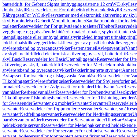
batteridrift, for Geberit Sigma innbyggingssisterne 12 cm
WC-skyllesys
dobbeltskyll
Reservedeler for For dobbeltskyll
For enkeltskyll
Reservede
Råbyggsett
For WC skyllesystemer med elektronisk aktivering av skyl
skyll
Forbindelser
Geberit Monolith moduler
Sanitærmoduler for toalett
toaletter
Reservedeler for For gulvstående toaletter
Tilbehør
Reservedele
vegghengte og gulvstående bidéer
Urinaler
Urinaler, spyledrift, uten s
utenpåliggende eller innbygd urinalstyring
Med integrert urinalstyring
lokk
Urinalskillevegger
Urinalskillevegger av plast
Urinalskillevegger a
spylerørsbend og overgangsstykker
Festemateriell
Avløpsventiler
Vannf
av skyll, nettdrift
Med elektronisk aktivering av skyll, batteridrift
Reserv
skyll
Basic
Reservedeler for Basic
Utenpåliggende
Reservedeler for Ut
aktivering av skyll, batteridrift
Reservedeler for Med elektronisk aktiveri
spylerørsbend og overgangsstykker
Deksler
Integrerte styringer
Annet t
Avløpssett for toaletter og utslagsvasker
Vannlåser
Reservedeler for Va
Tilkoblingssett
Spylerørforlengelser
Reservedeler for Spylerørforlengel
urinaler
Reservedeler for Avløpssett for urinaler
Urinalvannlåser
Reserv
vannlåser
Rørbendvannlåser
Reservedeler for Rørbendvannlåser
Spyler
Tilkoblingsrør
Tilslutningsbender
Reservedeler for Tilslutningsbender
A
for Sveiseender
Servanter og møbler
Servanter
Servanter
Reservedeler f
servanter
Reservedeler for Toppmonterte servanter
Servanter, små
Reser
servanter
Nedfellingsservanter
Reservedeler for Nedfellingsservanter
Un
barn
Servantområder
Reservedeler for Servantområder
Tilbehør
Avløpsd
heldekkende servant
Reservedeler for Møbelpakker med heldekkende 
servanter
Reservedeler for For servanter
For dobbelservanter
Reservedel
servant, bolleservant
For toppmontert servant firkantet
Reservedeler for