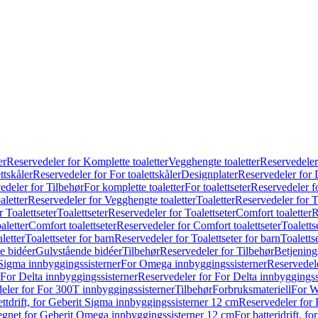
er
Reservedeler for Komplette toaletter
Vegghengte toaletter
Reservedeler
ttskåler
Reservedeler for For toalettskåler
Designplater
Reservedeler for 
edeler for Tilbehør
For komplette toaletter
For toalettseter
Reservedeler fo
aletter
Reservedeler for Vegghengte toaletter
Toaletter
Reservedeler for T
 Toalettseter
Toalettseter
Reservedeler for Toalettseter
Comfort toaletter
R
aletter
Comfort toalettseter
Reservedeler for Comfort toalettseter
Toaletts
letter
Toalettseter for barn
Reservedeler for Toalettseter for barn
Toaletts
e bidéer
Gulvstående bidéer
Tilbehør
Reservedeler for Tilbehør
Betjening
Sigma innbyggingssisterner
For Omega innbyggingssisterner
Reservedel
For Delta innbyggingssisterner
Reservedeler for For Delta innbyggingss
eler for For 300T innbyggingssisterner
Tilbehør
Forbruksmateriell
For W
ettdrift, for Geberit Sigma innbyggingssisterner 12 cm
Reservedeler for 
 egnet for Geberit Omega innbyggingssisterner 12 cm
For batteridrift, 