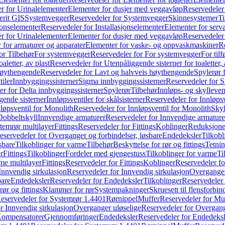
r for Urinalelementer
Elementer for dusjer med veggavløp
Reservedeler
rit GIS
Systemvegger
Reservedeler for Systemvegger
Skinnesystemer
Ti
jonselementer
Reservedeler for Installasjonselementer
Elementer for serv
r for Urinalelementer
Elementer for dusjer med veggavløp
Reservedeler
 for armaturer og apparater
Elementer for vaske- og oppvaskmaskiner
R
or Tilbehør
For systemvegger
Reservedeler for For systemvegger
For til
aletter, av plast
Reservedeler for Utenpåliggende sisterner for toaletter, 
høythengende
Reservedeler for Lavt og halvveis høythengende
Spylerør 
tiler
Innbyggingssisterner
Sigma innbyggingssisterner
Reservedeler for 
er for Delta innbyggingssisterner
Spylerør
Tilbehør
Innløps- og skylleven
gende sisterner
Innløpsventiler for skålsisterner
Reservedeler for Innløpsve
løpsventil for Monolith
Reservedeler for Innløpsventil for Monolith
Skyl
Dobbeltskyll
Innvendige armaturer
Reservedeler for Innvendige armature
temrør multilayer
Fittings
Reservedeler for Fittings
Koblinger
Reduksjone
eservedeler for Overganger og forbindelser, løsbare
Endedeksler
Tilkobl
sbare
Tilkoblinger for varme
Tilbehør
Beskyttelse for rør og fittings
Tetnin
r
Fittings
Tilkoblinger
Fordeler med gjengestuss
Tilkoblinger for varme
Ti
me multilayer
Fittings
Reservedeler for Fittings
Koblinger
Reservedeler f
Innvendig sirkulasjon
Reservedeler for Innvendig sirkulasjon
Overganger
bare
Endedeksler
Reservedeler for Endedeksler
Tilkoblinger
Reservedeler 
rør og fittings
Klammer for rør
Systempakninger
Skruesett til flensforbin
eservedeler for Systemrør 1.4401
Rørnippel
Muffer
Reservedeler for Mu
r Innvendig sirkulasjon
Overganger uløselige
Reservedeler for Overgang
Kompensatorer
Gjennomføringer
Endedeksler
Reservedeler for Endedeksl