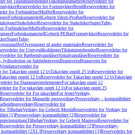
er for Tilslutningsbender
Tilkoblingsmuffer
Reservedeler for
mstykker
Reservedeler for Formstykker
Bend
Reservedeler for
eler for Forbindelser
Muffer
Reservedeler for
nger
Forbruksmateriell
Geberit Silent-Pro
Rør
Reservedeler for
duksjoner
Stakeluker
Reservedeler for Stakeluker
SuperTube-
or Forbindelser
Muffer
Reservedeler for
ninger
Forbruksmateriell
Geberit PE
Rør
Formstykker
Reservedeler for
kker
SuperTube-
nsjonsmuffer
Overganger til andre materialer
Reservedeler for
ervedeler for Utstyrstilkoblinger
Tilslutningsbender
Reservedeler for
rvedeler for Rørbendvannlåser
Spiralvannlåser
Reservedeler for
 lydisolering og fuktighetsvern
Brannvern
Brannvern for
Ventilatorventiler for
 for Takavløp opptil 12 l/s
Takavløp opptil 25 l/s
Reservedeler for
Takavløp opptil 12 l/s
Reservedeler for Takavløp opptil 12 l/s
Takavløp
edeler for Dampsperreelementer
For takavløp oppti 12
deler for For takavløp oppti 12 l/s
For takavløp oppti 25
Reservedeler for For takavløp
For fester
Verktøy,
Reservedeler for Manuelle pressverktøy
Pressverktøy – kompatibilitet
arbeidingsverktøy
Reservedeler for
for Tilbehør
Verktøy for Geberit Mepla
Reservedeler for Verktøy for
itet [1]
Presseverktøy kompatibilitet [2]
Reservedeler for
kprøvingsplugg
Tilbehør
Verktøy for Geberit Mapress
Reservedeler for
Reservedeler for Presseverktøy kompatibilitet [2]
Pressverktøy-
 kompatibilitet [2XL]
Presseverktøy kompatibilitet [3]
Reservedeler for