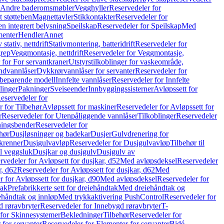
r Andre baderomsmøbler
Vegghyller
Reservedeler for
t støtteben
Magnettavler
Stikkontakter
Reservedeler for
n integrert belysning
Speilskap
Reservedeler for Speilskap
Med
menter
Hendler
Annet
tativ, nettdrift
Stativmontering, batteridrift
Reservedeler for
grep
Veggmontasje, nettdrift
Reservedeler for Veggmontasje,
 for For servantkraner
Utstyrstilkoblinger for vaskeområde,
ndvannlåser
Dykkrørvannlåser for servanter
Reservedeler for
ssbeparende modell
Innfelte vannlåser
Reservedeler for Innfelte
linger
Pakninger
Sveiseender
Innbyggingssisterner
Avløpssett for
eservedeler for
r for Tilbehør
Avløpssett for maskiner
Reservedeler for Avløpssett for
r
Reservedeler for Utenpåliggende vannlåser
Tilkoblinger
Reservedeler
tningsbender
Reservedeler for
hør
Dusjløsninger og badekar
Dusjer
Gulvdrenering for
ukrenner
Dusjgulvavløp
Reservedeler for Dusjgulvavløp
Tilbehør til
il veggsluk
Dusjkar og dusjgulv
Dusjgulv av
rvedeler for Avløpsett for dusjkar, d52
Med avløpsdeksel
Reservedeler
r, d62
Reservedeler for Avløpssett for dusjkar, d62
Med
 for Avløpssett for dusjkar, d90
Med avløpsdeksel
Reservedeler for
tak
Prefabrikkerte sett for dreiehåndtak
Med dreiehåndtak og
iehåndtak og innløp
Med trykkaktivering PushControl
Reservedeler for
 røravbryter
Reservedeler for Innebygd røravbryter
T-
 for Skinnesystemer
Bekledninger
Tilbehør
Reservedeler for
 for servanter
Reservedeler for Elementer for servanter
Bidé-