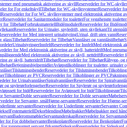
temer med pneumatisk aktivering av skyll
Reservedeler for WC-skylles
ler for For enkeltskyll
Tilbehør for WC-skyllesystemer
Reservedeler fo
l
Reservedeler for For WC skyllesystemer med elektronisk aktivering av
er
Reservedeler for Sanitærmoduler for toaletter
For vegghengte toaletter
r for Tilbehør
Forbruksmateriell
Bidémoduler
Reservedeler for Bidémod
kyllekant
Reservedeler for Urinaler, spyledrift, uten skyllekant
Til utenpål
Reservedeler for Med integrert urinalstyring
Urinal, drift uten vann
Reserv
v glass
Tilbehør
Reservedeler for Tilbehør
Vannlåser og vannlåstilbehør
S
ordeler
Urinalstyringer
Innfelt
Reservedeler for Innfelt
Med elektronisk akt
edeler for Med elektronisk aktivering av skyll, batteridrift
Med pneumati
enpåliggende
Med elektronisk aktivering av skyll, nettdrift
Reservedeler fo
ng av skyll, batteridrift
Tilbehør
Reservedeler for Tilbehør
Råbygg- og u
ilbehør
Betjeningshjelpemidler
Avløpstilkoblinger for toaletter, urinaler 
nnlåser
Tilslutningsbender
Reservedeler for Tilslutningsbender
Tilkobling
ser
Tilkoblinger av PVC
Reservedeler for Tilkoblinger av PVC
Paknings
edeler for Urinalvannlåser
Spiralvannlåser
Reservedeler for Spiralvannlå
ør og spylerørforlengelser
Reservedeler for Spylerør og spylerørforlenge
vløpssett for bidé
Reservedeler for Avløpssett for bidé
Tilkoblingsrør
Til
or Servanter
Doble servanter
Reservedeler for Doble servanter
Møbelserv
vedeler for Servanter, små
Hjørne-servanter
Reservedeler for Hjørne-ser
derlimte servanter
Reservedeler for Underlimte servanter
Servanter Com
eksel
Festemateriell
Dekorblending
Møbelpakker
Møbelpakker med hån
servant
Baderomsmøbler
Servantunderskap
Reservedeler for Servantund
er for For dobbelservanter
Benkeplater
Reservedeler for Benkeplater
For
 For toppmontert servant firkantet
Sideskap
Reservedeler for Sideskap
La