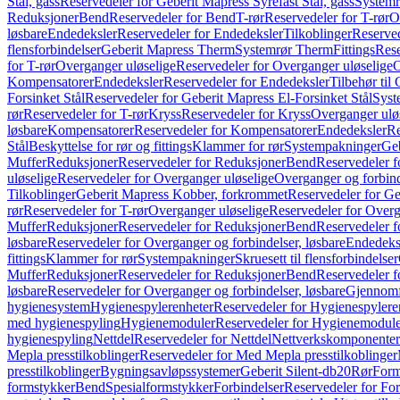
Stål, gass
Reservedeler for Geberit Mapress Syrefast Stål, gass
Systemr
Reduksjoner
Bend
Reservedeler for Bend
T-rør
Reservedeler for T-rør
O
løsbare
Endedeksler
Reservedeler for Endedeksler
Tilkoblinger
Reserved
flensforbindelser
Geberit Mapress Therm
Systemrør Therm
Fittings
Rese
for T-rør
Overganger uløselige
Reservedeler for Overganger uløselige
O
Kompensatorer
Endedeksler
Reservedeler for Endedeksler
Tilbehør til
Forsinket Stål
Reservedeler for Geberit Mapress El-Forsinket Stål
Syst
rør
Reservedeler for T-rør
Kryss
Reservedeler for Kryss
Overganger ulø
løsbare
Kompensatorer
Reservedeler for Kompensatorer
Endedeksler
Re
Stål
Beskyttelse for rør og fittings
Klammer for rør
Systempakninger
Ge
Muffer
Reduksjoner
Reservedeler for Reduksjoner
Bend
Reservedeler 
uløselige
Reservedeler for Overganger uløselige
Overganger og forbind
Tilkoblinger
Geberit Mapress Kobber, forkrommet
Reservedeler for G
rør
Reservedeler for T-rør
Overganger uløselige
Reservedeler for Overg
Muffer
Reduksjoner
Reservedeler for Reduksjoner
Bend
Reservedeler 
løsbare
Reservedeler for Overganger og forbindelser, løsbare
Endedeks
fittings
Klammer for rør
Systempakninger
Skruesett til flensforbindelser
Muffer
Reduksjoner
Reservedeler for Reduksjoner
Bend
Reservedeler 
løsbare
Reservedeler for Overganger og forbindelser, løsbare
Gjennomf
hygienesystem
Hygienespylerenheter
Reservedeler for Hygienespylere
med hygienespyling
Hygienemoduler
Reservedeler for Hygienemodul
hygienespyling
Nettdel
Reservedeler for Nettdel
Nettverkskomponenter
Mepla presstilkoblinger
Reservedeler for Med Mepla presstilkoblinger
presstilkoblinger
Bygningsavløpssystemer
Geberit Silent-db20
Rør
Form
formstykker
Bend
Spesialformstykker
Forbindelser
Reservedeler for For