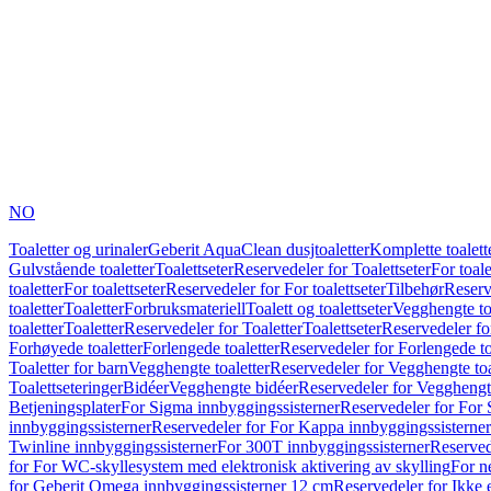
NO
Toaletter og urinaler
Geberit AquaClean dusjtoaletter
Komplette toalett
Gulvstående toaletter
Toalettseter
Reservedeler for Toalettseter
For toale
toaletter
For toalettseter
Reservedeler for For toalettseter
Tilbehør
Reserv
toaletter
Toaletter
Forbruksmateriell
Toalett og toalettseter
Vegghengte to
toaletter
Toaletter
Reservedeler for Toaletter
Toalettseter
Reservedeler for
Forhøyede toaletter
Forlengede toaletter
Reservedeler for Forlengede to
Toaletter for barn
Vegghengte toaletter
Reservedeler for Vegghengte toa
Toalettseteringer
Bidéer
Vegghengte bidéer
Reservedeler for Vegghengt
Betjeningsplater
For Sigma innbyggingssisterner
Reservedeler for For 
innbyggingssisterner
Reservedeler for For Kappa innbyggingssisterner
Twinline innbyggingssisterner
For 300T innbyggingssisterner
Reserved
for For WC-skyllesystem med elektronisk aktivering av skylling
For n
for Geberit Omega innbyggingssisterner 12 cm
Reservedeler for Ikke