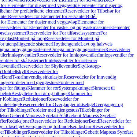
 for Elementer for dusjer med veggavløp
Elementer for dusjer og
lbehør for prefabrikerte elementer
Reservedeler for Tilbehør for
anter
Reservedeler for Elementer for servanter
Bidé-
 for Elementer for dusjer med veggavløp
Elementer for
eservedeler for Elementer for vaske- og oppvaskmaskiner
Elementer
førselssystemer
Reservedeler for For tilførselssystemer
For
av plast
Montert på topp
Reservedeler for Montert på
for utenpåliggende sisterner
Høythengende
Lavt og halvveis
Sigma innbyggingssisterner
Omega innbyggingssisterner
Reservedeler
tiler
Innløpsventiler
Reservedeler for Innløpsventiler
Innløpsventiler for
ntiler for skålsisterner
Innløpsventiler for sisterner
leventiler
Reservedeler for Skylleventiler
Skyll-stopp-
r
Dobbeltskyll
Reservedeler for
r
Bend
T-rør
Innvendig sirkulasjon
Reservedeler for Innvendig
inger
Fordeler med gjengestuss
Fordeler med
ger for fittings
Klammer for rør
Systempakninger
Skruesett til
lbehør
Beskyttelse for rør og fittings
Klammer for
or Koblinger
Reduksjoner
Reservedeler for
 uløselige
Reservedeler for Overganger uløselige
Overganger og
for Tilkoblinger
Fordeler med gjengestuss
Tilkoblinger for
delser
Geberit Mapress Syrefast Stål
Geberit Mapress Syrefast
ffer
Reduksjoner
Reservedeler for Reduksjoner
Bend
Reservedeler for
er uløselige
Overganger og forbindelser, løsbare
Reservedeler for
er
Tilkoblinger
Reservedeler for Tilkoblinger
Geberit Mapress Syrefast