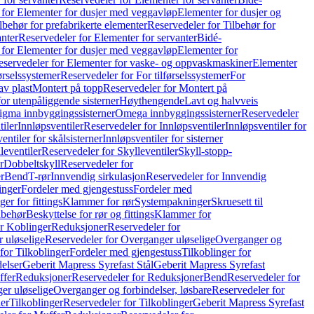
 for Elementer for dusjer med veggavløp
Elementer for dusjer og
lbehør for prefabrikerte elementer
Reservedeler for Tilbehør for
anter
Reservedeler for Elementer for servanter
Bidé-
 for Elementer for dusjer med veggavløp
Elementer for
eservedeler for Elementer for vaske- og oppvaskmaskiner
Elementer
førselssystemer
Reservedeler for For tilførselssystemer
For
av plast
Montert på topp
Reservedeler for Montert på
for utenpåliggende sisterner
Høythengende
Lavt og halvveis
Sigma innbyggingssisterner
Omega innbyggingssisterner
Reservedeler
tiler
Innløpsventiler
Reservedeler for Innløpsventiler
Innløpsventiler for
ntiler for skålsisterner
Innløpsventiler for sisterner
leventiler
Reservedeler for Skylleventiler
Skyll-stopp-
r
Dobbeltskyll
Reservedeler for
r
Bend
T-rør
Innvendig sirkulasjon
Reservedeler for Innvendig
inger
Fordeler med gjengestuss
Fordeler med
ger for fittings
Klammer for rør
Systempakninger
Skruesett til
lbehør
Beskyttelse for rør og fittings
Klammer for
or Koblinger
Reduksjoner
Reservedeler for
 uløselige
Reservedeler for Overganger uløselige
Overganger og
for Tilkoblinger
Fordeler med gjengestuss
Tilkoblinger for
delser
Geberit Mapress Syrefast Stål
Geberit Mapress Syrefast
ffer
Reduksjoner
Reservedeler for Reduksjoner
Bend
Reservedeler for
er uløselige
Overganger og forbindelser, løsbare
Reservedeler for
er
Tilkoblinger
Reservedeler for Tilkoblinger
Geberit Mapress Syrefast