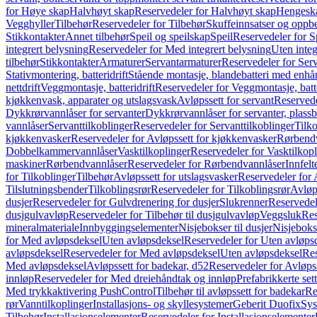
for Høye skap
Halvhøyt skap
Reservedeler for Halvhøyt skap
Hengesk
Vegghyller
Tilbehør
Reservedeler for Tilbehør
Skuffeinnsatser og oppb
Stikkontakter
Annet tilbehør
Speil og speilskap
Speil
Reservedeler for S
integrert belysning
Reservedeler for Med integrert belysning
Uten integ
tilbehør
Stikkontakter
Armaturer
Servantarmaturer
Reservedeler for Ser
Stativmontering, batteridrift
Stående montasje, blandebatteri med enh
nettdrift
Veggmontasje, batteridrift
Reservedeler for Veggmontasje, batte
kjøkkenvask, apparater og utslagsvask
Avløpssett for servant
Reservede
Dykkrørvannlåser for servanter
Dykkrørvannlåser for servanter, plass
vannlåser
Servanttilkoblinger
Reservedeler for Servanttilkoblinger
Tilko
kjøkkenvasker
Reservedeler for Avløpssett for kjøkkenvasker
Rørbend
Dobbelkammervannlåser
Vasktilkoplinger
Reservedeler for Vasktilkop
maskiner
Rørbendvannlåser
Reservedeler for Rørbendvannlåser
Innfelt
for Tilkoblinger
Tilbehør
Avløpssett for utslagsvasker
Reservedeler for 
Tilslutningsbender
Tilkoblingsrør
Reservedeler for Tilkoblingsrør
Avløp
dusjer
Reservedeler for Gulvdrenering for dusjer
Slukrenner
Reservedel
dusjgulvavløp
Reservedeler for Tilbehør til dusjgulvavløp
Veggsluk
Res
mineralmateriale
Innbyggingselementer
Nisjebokser til dusjer
Nisjeboks
for Med avløpsdeksel
Uten avløpsdeksel
Reservedeler for Uten avløps
avløpsdeksel
Reservedeler for Med avløpsdeksel
Uten avløpsdeksel
Res
Med avløpsdeksel
Avløpssett for badekar, d52
Reservedeler for Avløpss
innløp
Reservedeler for Med dreiehåndtak og innløp
Prefabrikkerte set
Med trykkaktivering PushControl
Tilbehør til avløpssett for badekar
Re
rør
Vanntilkoplinger
Installasjons- og skyllesystemer
Geberit Duofix
Sys
Tilbehør
Installasjonselementer
Reservedeler for Installasjonselementer