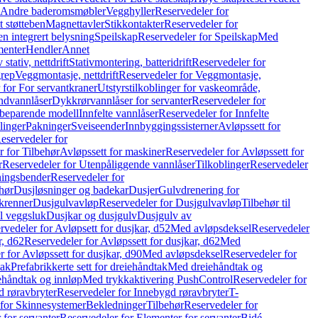
r Andre baderomsmøbler
Vegghyller
Reservedeler for
t støtteben
Magnettavler
Stikkontakter
Reservedeler for
n integrert belysning
Speilskap
Reservedeler for Speilskap
Med
menter
Hendler
Annet
tativ, nettdrift
Stativmontering, batteridrift
Reservedeler for
grep
Veggmontasje, nettdrift
Reservedeler for Veggmontasje,
 for For servantkraner
Utstyrstilkoblinger for vaskeområde,
ndvannlåser
Dykkrørvannlåser for servanter
Reservedeler for
ssbeparende modell
Innfelte vannlåser
Reservedeler for Innfelte
linger
Pakninger
Sveiseender
Innbyggingssisterner
Avløpssett for
eservedeler for
r for Tilbehør
Avløpssett for maskiner
Reservedeler for Avløpssett for
r
Reservedeler for Utenpåliggende vannlåser
Tilkoblinger
Reservedeler
tningsbender
Reservedeler for
hør
Dusjløsninger og badekar
Dusjer
Gulvdrenering for
ukrenner
Dusjgulvavløp
Reservedeler for Dusjgulvavløp
Tilbehør til
il veggsluk
Dusjkar og dusjgulv
Dusjgulv av
rvedeler for Avløpsett for dusjkar, d52
Med avløpsdeksel
Reservedeler
r, d62
Reservedeler for Avløpssett for dusjkar, d62
Med
 for Avløpssett for dusjkar, d90
Med avløpsdeksel
Reservedeler for
tak
Prefabrikkerte sett for dreiehåndtak
Med dreiehåndtak og
iehåndtak og innløp
Med trykkaktivering PushControl
Reservedeler for
 røravbryter
Reservedeler for Innebygd røravbryter
T-
 for Skinnesystemer
Bekledninger
Tilbehør
Reservedeler for
 for servanter
Reservedeler for Elementer for servanter
Bidé-