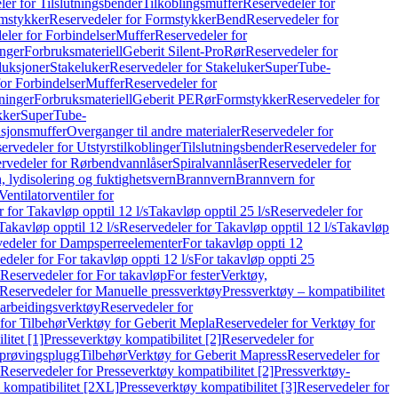
er for Tilslutningsbender
Tilkoblingsmuffer
Reservedeler for
mstykker
Reservedeler for Formstykker
Bend
Reservedeler for
eler for Forbindelser
Muffer
Reservedeler for
nger
Forbruksmateriell
Geberit Silent-Pro
Rør
Reservedeler for
duksjoner
Stakeluker
Reservedeler for Stakeluker
SuperTube-
or Forbindelser
Muffer
Reservedeler for
ninger
Forbruksmateriell
Geberit PE
Rør
Formstykker
Reservedeler for
kker
SuperTube-
nsjonsmuffer
Overganger til andre materialer
Reservedeler for
ervedeler for Utstyrstilkoblinger
Tilslutningsbender
Reservedeler for
rvedeler for Rørbendvannlåser
Spiralvannlåser
Reservedeler for
 lydisolering og fuktighetsvern
Brannvern
Brannvern for
Ventilatorventiler for
 for Takavløp opptil 12 l/s
Takavløp opptil 25 l/s
Reservedeler for
Takavløp opptil 12 l/s
Reservedeler for Takavløp opptil 12 l/s
Takavløp
edeler for Dampsperreelementer
For takavløp oppti 12
deler for For takavløp oppti 12 l/s
For takavløp oppti 25
Reservedeler for For takavløp
For fester
Verktøy,
Reservedeler for Manuelle pressverktøy
Pressverktøy – kompatibilitet
arbeidingsverktøy
Reservedeler for
for Tilbehør
Verktøy for Geberit Mepla
Reservedeler for Verktøy for
itet [1]
Presseverktøy kompatibilitet [2]
Reservedeler for
kprøvingsplugg
Tilbehør
Verktøy for Geberit Mapress
Reservedeler for
Reservedeler for Presseverktøy kompatibilitet [2]
Pressverktøy-
 kompatibilitet [2XL]
Presseverktøy kompatibilitet [3]
Reservedeler for