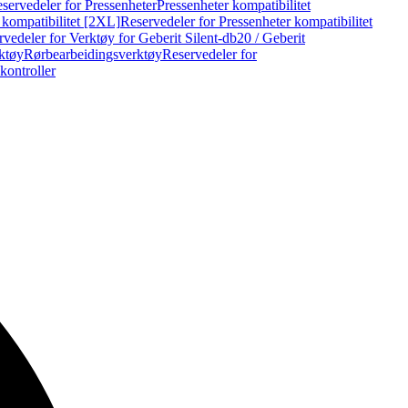
servedeler for Pressenheter
Pressenheter kompatibilitet
 kompatibilitet [2XL]
Reservedeler for Pressenheter kompatibilitet
vedeler for Verktøy for Geberit Silent-db20 / Geberit
rktøy
Rørbearbeidingsverktøy
Reservedeler for
kontroller