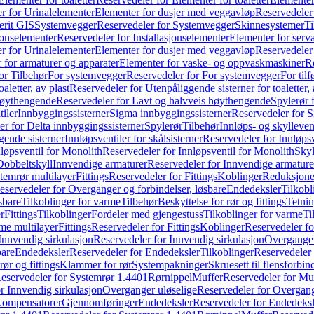
r for Urinalelementer
Elementer for dusjer med veggavløp
Reservedeler
rit GIS
Systemvegger
Reservedeler for Systemvegger
Skinnesystemer
Ti
jonselementer
Reservedeler for Installasjonselementer
Elementer for serv
r for Urinalelementer
Elementer for dusjer med veggavløp
Reservedeler
 for armaturer og apparater
Elementer for vaske- og oppvaskmaskiner
R
or Tilbehør
For systemvegger
Reservedeler for For systemvegger
For til
aletter, av plast
Reservedeler for Utenpåliggende sisterner for toaletter, 
høythengende
Reservedeler for Lavt og halvveis høythengende
Spylerør 
tiler
Innbyggingssisterner
Sigma innbyggingssisterner
Reservedeler for 
er for Delta innbyggingssisterner
Spylerør
Tilbehør
Innløps- og skylleven
gende sisterner
Innløpsventiler for skålsisterner
Reservedeler for Innløpsve
løpsventil for Monolith
Reservedeler for Innløpsventil for Monolith
Skyl
Dobbeltskyll
Innvendige armaturer
Reservedeler for Innvendige armature
temrør multilayer
Fittings
Reservedeler for Fittings
Koblinger
Reduksjone
eservedeler for Overganger og forbindelser, løsbare
Endedeksler
Tilkobl
sbare
Tilkoblinger for varme
Tilbehør
Beskyttelse for rør og fittings
Tetnin
r
Fittings
Tilkoblinger
Fordeler med gjengestuss
Tilkoblinger for varme
Ti
me multilayer
Fittings
Reservedeler for Fittings
Koblinger
Reservedeler f
Innvendig sirkulasjon
Reservedeler for Innvendig sirkulasjon
Overganger
bare
Endedeksler
Reservedeler for Endedeksler
Tilkoblinger
Reservedeler 
rør og fittings
Klammer for rør
Systempakninger
Skruesett til flensforbin
eservedeler for Systemrør 1.4401
Rørnippel
Muffer
Reservedeler for Mu
r Innvendig sirkulasjon
Overganger uløselige
Reservedeler for Overgang
Kompensatorer
Gjennomføringer
Endedeksler
Reservedeler for Endedeksl