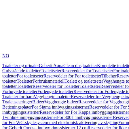
NO
Toaletter og urinaler
Geberit AquaClean dusjtoaletter
Komplette toalett
Gulvstående toaletter
Toalettseter
Reservedeler for Toalettseter
For toale
toaletter
For toalettseter
Reservedeler for For toalettseter
Tilbehør
Reserv
toaletter
Toaletter
Forbruksmateriell
Toalett og toalettseter
Vegghengte to
toaletter
Toaletter
Reservedeler for Toaletter
Toalettseter
Reservedeler for
Forhøyede toaletter
Forlengede toaletter
Reservedeler for Forlengede to
Toaletter for barn
Vegghengte toaletter
Reservedeler for Vegghengte toa
Toalettseteringer
Bidéer
Vegghengte bidéer
Reservedeler for Vegghengt
Betjeningsplater
For Sigma innbyggingssisterner
Reservedeler for For 
innbyggingssisterner
Reservedeler for For Kappa innbyggingssisterner
Twinline innbyggingssisterner
For 300T innbyggingssisterner
Reserved
for For WC-skyllesystem med elektronisk aktivering av skylling
For n
for Geberit Omega innbyggingssisterner 12 cm
Reservedeler for Ikke