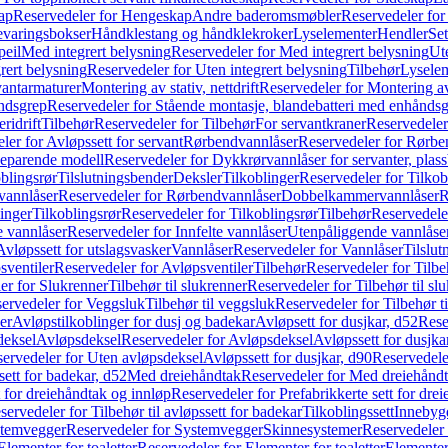
ap
Reservedeler for Hengeskap
Andre baderomsmøbler
Reservedeler fo
evaringsbokser
Håndklestang og håndklekroker
Lyselementer
Hendler
Set
peil
Med integrert belysning
Reservedeler for Med integrert belysning
Ute
rert belysning
Reservedeler for Uten integrert belysning
Tilbehør
Lysele
vantarmaturer
Montering av stativ, nettdrift
Reservedeler for Montering av s
åndsgrep
Reservedeler for Stående montasje, blandebatteri med enhånds
ridrift
Tilbehør
Reservedeler for Tilbehør
For servantkraner
Reservedeler
ler for Avløpssett for servant
Rørbendvannlåser
Reservedeler for Rørbe
beparende modell
Reservedeler for Dykkrørvannlåser for servanter, pla
blingsrør
Tilslutningsbender
Deksler
Tilkoblinger
Reservedeler for Tilkob
vannlåser
Reservedeler for Rørbendvannlåser
Dobbelkammervannlåser
R
linger
Tilkoblingsrør
Reservedeler for Tilkoblingsrør
Tilbehør
Reservedele
e vannlåser
Reservedeler for Innfelte vannlåser
Utenpåliggende vannlåse
Avløpssett for utslagsvasker
Vannlåser
Reservedeler for Vannlåser
Tilslu
sventiler
Reservedeler for Avløpsventiler
Tilbehør
Reservedeler for Tilbe
er for Slukrenner
Tilbehør til slukrenner
Reservedeler for Tilbehør til sl
ervedeler for Veggsluk
Tilbehør til veggsluk
Reservedeler for Tilbehør t
er
Avløpstilkoblinger for dusj og badekar
Avløpsett for dusjkar, d52
Rese
deksel
Avløpsdeksel
Reservedeler for Avløpsdeksel
Avløpssett for dusjka
ervedeler for Uten avløpsdeksel
Avløpssett for dusjkar, d90
Reservedeler
ett for badekar, d52
Med dreiehåndtak
Reservedeler for Med dreiehånd
t for dreiehåndtak og innløp
Reservedeler for Prefabrikkerte sett for dre
servedeler for Tilbehør til avløpssett for badekar
Tilkoblingssett
Innebygd
temvegger
Reservedeler for Systemvegger
Skinnesystemer
Reservedeler
Elementer for toaletter
Reservedeler for Elementer for toaletter
Elementer