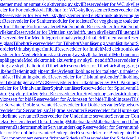
temer med pneumatisk aktivering av skyll
Reservedeler for WC-skylles
ler for For enkeltskyll
Tilbehør for WC-skyllesystemer
Reservedeler fo
l
Reservedeler for For WC skyllesystemer med elektronisk aktivering av
er
Reservedeler for Sanitærmoduler for toaletter
For vegghengte toaletter
r for Tilbehør
Forbruksmateriell
Bidémoduler
Reservedeler for Bidémod
kyllekant
Reservedeler for Urinaler, spyledrift, uten skyllekant
Til utenpål
Reservedeler for Med integrert urinalstyring
Urinal, drift uten vann
Reserv
v glass
Tilbehør
Reservedeler for Tilbehør
Vannlåser og vannlåstilbehør
S
ordeler
Urinalstyringer
Innfelt
Reservedeler for Innfelt
Med elektronisk akt
edeler for Med elektronisk aktivering av skyll, batteridrift
Med pneumati
enpåliggende
Med elektronisk aktivering av skyll, nettdrift
Reservedeler fo
ng av skyll, batteridrift
Tilbehør
Reservedeler for Tilbehør
Råbygg- og u
ilbehør
Betjeningshjelpemidler
Avløpstilkoblinger for toaletter, urinaler 
nnlåser
Tilslutningsbender
Reservedeler for Tilslutningsbender
Tilkobling
ser
Tilkoblinger av PVC
Reservedeler for Tilkoblinger av PVC
Paknings
edeler for Urinalvannlåser
Spiralvannlåser
Reservedeler for Spiralvannlå
ør og spylerørforlengelser
Reservedeler for Spylerør og spylerørforlenge
vløpssett for bidé
Reservedeler for Avløpssett for bidé
Tilkoblingsrør
Til
or Servanter
Doble servanter
Reservedeler for Doble servanter
Møbelserv
vedeler for Servanter, små
Hjørne-servanter
Reservedeler for Hjørne-ser
derlimte servanter
Reservedeler for Underlimte servanter
Servanter Com
eksel
Festemateriell
Dekorblending
Møbelpakker
Møbelpakker med hån
servant
Baderomsmøbler
Servantunderskap
Reservedeler for Servantund
er for For dobbelservanter
Benkeplater
Reservedeler for Benkeplater
For
 For toppmontert servant firkantet
Sideskap
Reservedeler for Sideskap
La