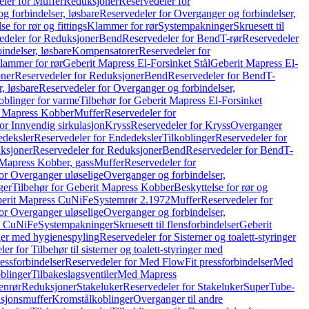
ler for Muffer
Reduksjoner
Reservedeler for
g forbindelser, løsbare
Reservedeler for Overganger og forbindelser,
se for rør og fittings
Klammer for rør
Systempakninger
Skruesett til
edeler for Reduksjoner
Bend
Reservedeler for Bend
T-rør
Reservedeler
indelser, løsbare
Kompensatorer
Reservedeler for
lammer for rør
Geberit Mapress El-Forsinket Stål
Geberit Mapress El-
ner
Reservedeler for Reduksjoner
Bend
Reservedeler for Bend
T-
, løsbare
Reservedeler for Overganger og forbindelser,
oblinger for varme
Tilbehør for Geberit Mapress El-Forsinket
t Mapress Kobber
Muffer
Reservedeler for
or Innvendig sirkulasjon
Kryss
Reservedeler for Kryss
Overganger
deksler
Reservedeler for Endedeksler
Tilkoblinger
Reservedeler for
ksjoner
Reservedeler for Reduksjoner
Bend
Reservedeler for Bend
T-
 Mapress Kobber, gass
Muffer
Reservedeler for
or Overganger uløselige
Overganger og forbindelser,
ger
Tilbehør for Geberit Mapress Kobber
Beskyttelse for rør og
berit Mapress CuNiFe
Systemrør 2.1972
Muffer
Reservedeler for
or Overganger uløselige
Overganger og forbindelser,
ss CuNiFe
Systempakninger
Skruesett til flensforbindelser
Geberit
nger med hygienespyling
Reservedeler for Sisterner og toalett-styringer
er for Tilbehør til sisterner og toalett-styringer med
essforbindelser
Reservedeler for Med FlowFit pressforbindelser
Med
blinger
Tilbakeslagsventiler
Med Mapress
enrør
Reduksjoner
Stakeluker
Reservedeler for Stakeluker
SuperTube-
nsjonsmuffer
Kromstålkoblinger
Overganger til andre