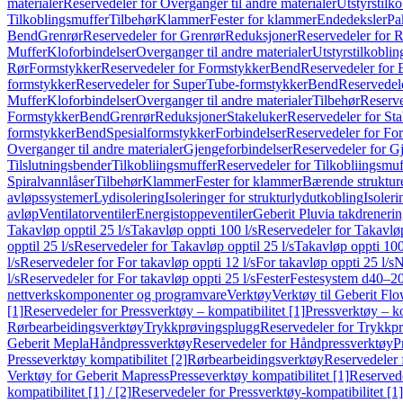
materialer
Reservedeler for Overganger til andre materialer
Utstyrstilko
Tilkoblingsmuffer
Tilbehør
Klammer
Fester for klammer
Endedeksler
Pa
Bend
Grenrør
Reservedeler for Grenrør
Reduksjoner
Reservedeler for 
Muffer
Kloforbindelser
Overganger til andre materialer
Utstyrstilkoblin
Rør
Formstykker
Reservedeler for Formstykker
Bend
Reservedeler for
formstykker
Reservedeler for SuperTube-formstykker
Bend
Reservedel
Muffer
Kloforbindelser
Overganger til andre materialer
Tilbehør
Reserve
Formstykker
Bend
Grenrør
Reduksjoner
Stakeluker
Reservedeler for St
formstykker
Bend
Spesialformstykker
Forbindelser
Reservedeler for For
Overganger til andre materialer
Gjengeforbindelser
Reservedeler for G
Tilslutningsbender
Tilkobliingsmuffer
Reservedeler for Tilkobliingsmuf
Spiralvannlåser
Tilbehør
Klammer
Fester for klammer
Bærende struktur
avløpssystemer
Lydisolering
Isoleringer for strukturlydutkobling
Isoleri
avløp
Ventilatorventiler
Energistoppeventiler
Geberit Pluvia takdreneri
Takavløp opptil 25 l/s
Takavløp oppti 100 l/s
Reservedeler for Takavløp
opptil 25 l/s
Reservedeler for Takavløp opptil 25 l/s
Takavløp oppti 100
l/s
Reservedeler for For takavløp oppti 12 l/s
For takavløp oppti 25 l/s
N
l/s
Reservedeler for For takavløp oppti 25 l/s
Fester
Festesystem d40–2
nettverkskomponenter og programvare
Verktøy
Verktøy til Geberit Flo
[1]
Reservedeler for Pressverktøy – kompatibilitet [1]
Pressverktøy – ko
Rørbearbeidingsverktøy
Trykkprøvingsplugg
Reservedeler for Trykkp
Geberit Mepla
Håndpressverktøy
Reservedeler for Håndpressverktøy
P
Presseverktøy kompatibilitet [2]
Rørbearbeidingsverktøy
Reservedeler 
Verktøy for Geberit Mapress
Presseverktøy kompatibilitet [1]
Reservede
kompatibilitet [1] / [2]
Reservedeler for Pressverktøy-kompatibilitet [1] 