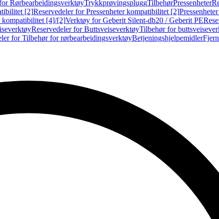
for Rørbearbeidingsverktøy
Trykkprøvingsplugg
Tilbehør
Pressenheter
Re
ibilitet [2]
Reservedeler for Pressenheter kompatibilitet [2]
Pressenheter
kompatibilitet [4]/[2]
Verktøy for Geberit Silent-db20 / Geberit PE
Reser
iseverktøy
Reservedeler for Buttsveiseverktøy
Tilbehør for buttsveiseve
ler for Tilbehør for rørbearbeidingsverktøy
Betjeningshjelpemidler
Fjern