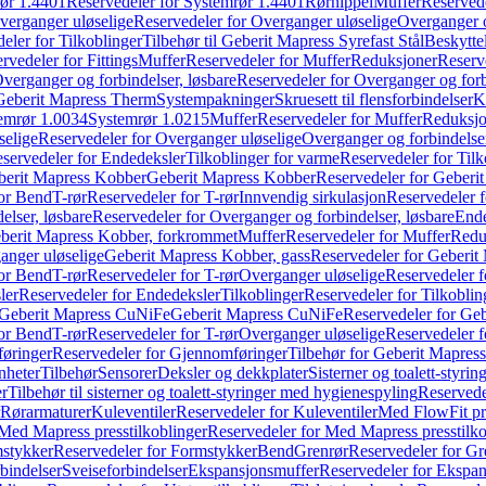
ør 1.4401
Reservedeler for Systemrør 1.4401
Rørnippel
Muffer
Reservede
verganger uløselige
Reservedeler for Overganger uløselige
Overganger o
eler for Tilkoblinger
Tilbehør til Geberit Mapress Syrefast Stål
Beskyttel
rvedeler for Fittings
Muffer
Reservedeler for Muffer
Reduksjoner
Reserv
verganger og forbindelser, løsbare
Reservedeler for Overganger og forb
 Geberit Mapress Therm
Systempakninger
Skruesett til flensforbindelser
K
emrør 1.0034
Systemrør 1.0215
Muffer
Reservedeler for Muffer
Reduksjo
selige
Reservedeler for Overganger uløselige
Overganger og forbindelser
servedeler for Endedeksler
Tilkoblinger for varme
Reservedeler for Tilk
berit Mapress Kobber
Geberit Mapress Kobber
Reservedeler for Geberi
for Bend
T-rør
Reservedeler for T-rør
Innvendig sirkulasjon
Reservedeler f
elser, løsbare
Reservedeler for Overganger og forbindelser, løsbare
Ende
eberit Mapress Kobber, forkrommet
Muffer
Reservedeler for Muffer
Redu
anger uløselige
Geberit Mapress Kobber, gass
Reservedeler for Geberit
for Bend
T-rør
Reservedeler for T-rør
Overganger uløselige
Reservedeler f
ler
Reservedeler for Endedeksler
Tilkoblinger
Reservedeler for Tilkoblin
Geberit Mapress CuNiFe
Geberit Mapress CuNiFe
Reservedeler for Ge
for Bend
T-rør
Reservedeler for T-rør
Overganger uløselige
Reservedeler f
øringer
Reservedeler for Gjennomføringer
Tilbehør for Geberit Mapre
nheter
Tilbehør
Sensorer
Deksler og dekkplater
Sisterner og toalett-styri
er
Tilbehør til sisterner og toalett-styringer med hygienespyling
Reservedel
Rørarmaturer
Kuleventiler
Reservedeler for Kuleventiler
Med FlowFit pr
Med Mapress presstilkoblinger
Reservedeler for Med Mapress presstilko
stykker
Reservedeler for Formstykker
Bend
Grenrør
Reservedeler for Gr
bindelser
Sveiseforbindelser
Ekspansjonsmuffer
Reservedeler for Ekspa