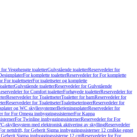
 for Vegghengte toaletter
Gulvstående toaletter
Reservedeler for
Designplater
For komplette toaletter
Reservedeler for For komplette
r For toalettseter
For toalettseter og komplette
oaletter
Gulvstående toaletter
Reservedeler for Gulvstående
eservedeler for Comfort toaletter
Forhøyede toaletter
Reservedeler for
eter
Reservedeler for Toalettseter
Toaletter for barn
Reservedeler for
eter
Reservedeler for Toalettseter
Toalettseteringer
Reservedeler for
splater og WC skyllesystemer
Betjeningsplater
Reservedeler for
er for For Omega innbyggingssisterner
For Kappa
isterner
For Twinline innbyggingssisterner
Reservedeler for For
C-skyllesystem med elektronisk aktivering av skylling
Reservedeler
For nettdrift, for Geberit Sigma innbyggingssisterner 12 cm
Ikke egnet
for Geberit Sigma innbyggingssisterne 12 cm
Reservedeler for For