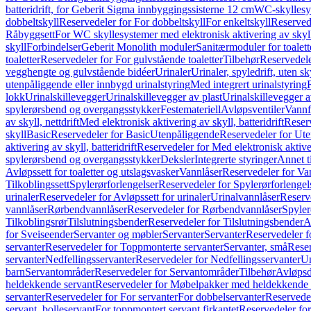
batteridrift, for Geberit Sigma innbyggingssisterne 12 cm
WC-skyllesys
dobbeltskyll
Reservedeler for For dobbeltskyll
For enkeltskyll
Reservede
Råbyggsett
For WC skyllesystemer med elektronisk aktivering av skyl
skyll
Forbindelser
Geberit Monolith moduler
Sanitærmoduler for toalett
toaletter
Reservedeler for For gulvstående toaletter
Tilbehør
Reservedele
vegghengte og gulvstående bidéer
Urinaler
Urinaler, spyledrift, uten s
utenpåliggende eller innbygd urinalstyring
Med integrert urinalstyring
lokk
Urinalskillevegger
Urinalskillevegger av plast
Urinalskillevegger a
spylerørsbend og overgangsstykker
Festemateriell
Avløpsventiler
Vannf
av skyll, nettdrift
Med elektronisk aktivering av skyll, batteridrift
Reserv
skyll
Basic
Reservedeler for Basic
Utenpåliggende
Reservedeler for Ut
aktivering av skyll, batteridrift
Reservedeler for Med elektronisk aktiveri
spylerørsbend og overgangsstykker
Deksler
Integrerte styringer
Annet t
Avløpssett for toaletter og utslagsvasker
Vannlåser
Reservedeler for Va
Tilkoblingssett
Spylerørforlengelser
Reservedeler for Spylerørforlengel
urinaler
Reservedeler for Avløpssett for urinaler
Urinalvannlåser
Reserv
vannlåser
Rørbendvannlåser
Reservedeler for Rørbendvannlåser
Spyler
Tilkoblingsrør
Tilslutningsbender
Reservedeler for Tilslutningsbender
A
for Sveiseender
Servanter og møbler
Servanter
Servanter
Reservedeler f
servanter
Reservedeler for Toppmonterte servanter
Servanter, små
Reser
servanter
Nedfellingsservanter
Reservedeler for Nedfellingsservanter
Un
barn
Servantområder
Reservedeler for Servantområder
Tilbehør
Avløpsd
heldekkende servant
Reservedeler for Møbelpakker med heldekkende 
servanter
Reservedeler for For servanter
For dobbelservanter
Reservedel
servant, bolleservant
For toppmontert servant firkantet
Reservedeler for