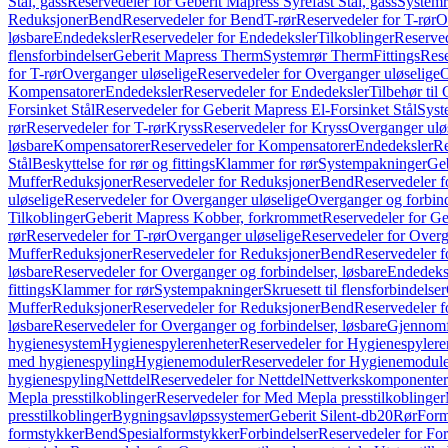
Stål, gass
Reservedeler for Geberit Mapress Syrefast Stål, gass
Systemr
Reduksjoner
Bend
Reservedeler for Bend
T-rør
Reservedeler for T-rør
O
løsbare
Endedeksler
Reservedeler for Endedeksler
Tilkoblinger
Reserved
flensforbindelser
Geberit Mapress Therm
Systemrør Therm
Fittings
Rese
for T-rør
Overganger uløselige
Reservedeler for Overganger uløselige
O
Kompensatorer
Endedeksler
Reservedeler for Endedeksler
Tilbehør til
Forsinket Stål
Reservedeler for Geberit Mapress El-Forsinket Stål
Syst
rør
Reservedeler for T-rør
Kryss
Reservedeler for Kryss
Overganger ulø
løsbare
Kompensatorer
Reservedeler for Kompensatorer
Endedeksler
Re
Stål
Beskyttelse for rør og fittings
Klammer for rør
Systempakninger
Ge
Muffer
Reduksjoner
Reservedeler for Reduksjoner
Bend
Reservedeler 
uløselige
Reservedeler for Overganger uløselige
Overganger og forbind
Tilkoblinger
Geberit Mapress Kobber, forkrommet
Reservedeler for G
rør
Reservedeler for T-rør
Overganger uløselige
Reservedeler for Overg
Muffer
Reduksjoner
Reservedeler for Reduksjoner
Bend
Reservedeler 
løsbare
Reservedeler for Overganger og forbindelser, løsbare
Endedeks
fittings
Klammer for rør
Systempakninger
Skruesett til flensforbindelser
Muffer
Reduksjoner
Reservedeler for Reduksjoner
Bend
Reservedeler 
løsbare
Reservedeler for Overganger og forbindelser, løsbare
Gjennomf
hygienesystem
Hygienespylerenheter
Reservedeler for Hygienespylere
med hygienespyling
Hygienemoduler
Reservedeler for Hygienemodul
hygienespyling
Nettdel
Reservedeler for Nettdel
Nettverkskomponenter
Mepla presstilkoblinger
Reservedeler for Med Mepla presstilkoblinger
presstilkoblinger
Bygningsavløpssystemer
Geberit Silent-db20
Rør
Form
formstykker
Bend
Spesialformstykker
Forbindelser
Reservedeler for For