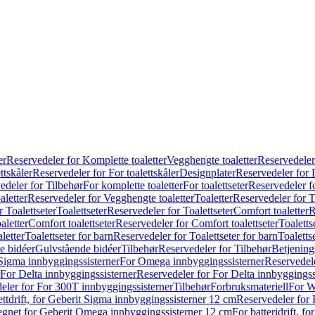
er
Reservedeler for Komplette toaletter
Vegghengte toaletter
Reservedeler
ttskåler
Reservedeler for For toalettskåler
Designplater
Reservedeler for 
edeler for Tilbehør
For komplette toaletter
For toalettseter
Reservedeler fo
aletter
Reservedeler for Vegghengte toaletter
Toaletter
Reservedeler for T
 Toalettseter
Toalettseter
Reservedeler for Toalettseter
Comfort toaletter
R
aletter
Comfort toalettseter
Reservedeler for Comfort toalettseter
Toaletts
letter
Toalettseter for barn
Reservedeler for Toalettseter for barn
Toaletts
e bidéer
Gulvstående bidéer
Tilbehør
Reservedeler for Tilbehør
Betjening
Sigma innbyggingssisterner
For Omega innbyggingssisterner
Reservedel
For Delta innbyggingssisterner
Reservedeler for For Delta innbyggingss
eler for For 300T innbyggingssisterner
Tilbehør
Forbruksmateriell
For W
ettdrift, for Geberit Sigma innbyggingssisterner 12 cm
Reservedeler for 
 egnet for Geberit Omega innbyggingssisterner 12 cm
For batteridrift, 