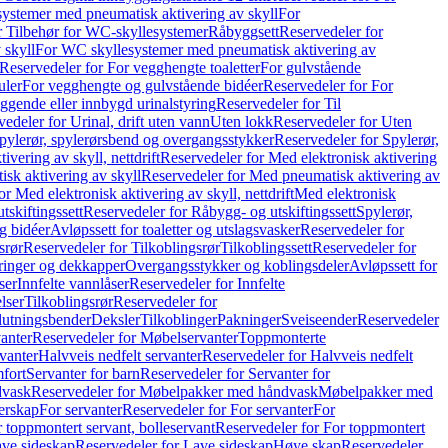
ystemer med pneumatisk aktivering av skyll
For
r Tilbehør for WC-skyllesystemer
Råbyggsett
Reservedeler for
 skyll
For WC skyllesystemer med pneumatisk aktivering av
Reservedeler for For vegghengte toaletter
For gulvstående
uler
For vegghengte og gulvstående bidéer
Reservedeler for For
iggende eller innbygd urinalstyring
Reservedeler for Til
edeler for Urinal, drift uten vann
Uten lokk
Reservedeler for Uten
pylerør, spylerørsbend og overgangsstykker
Reservedeler for Spylerør,
ivering av skyll, nettdrift
Reservedeler for Med elektronisk aktivering
sk aktivering av skyll
Reservedeler for Med pneumatisk aktivering av
r Med elektronisk aktivering av skyll, nettdrift
Med elektronisk
tskiftingssett
Reservedeler for Råbygg- og utskiftingssett
Spylerør,
og bidéer
Avløpssett for toaletter og utslagsvasker
Reservedeler for
srør
Reservedeler for Tilkoblingsrør
Tilkoblingssett
Reservedeler for
ringer og dekkapper
Overgangsstykker og koblingsdeler
Avløpssett for
ser
Innfelte vannlåser
Reservedeler for Innfelte
lser
Tilkoblingsrør
Reservedeler for
slutningsbender
Deksler
Tilkoblinger
Pakninger
Sveiseender
Reservedeler
anter
Reservedeler for Møbelservanter
Toppmonterte
vanter
Halvveis nedfelt servanter
Reservedeler for Halvveis nedfelt
fort
Servanter for barn
Reservedeler for Servanter for
dvask
Reservedeler for Møbelpakker med håndvask
Møbelpakker med
erskap
For servanter
Reservedeler for For servanter
For
 toppmontert servant, bolleservant
Reservedeler for For toppmontert
ve sideskap
Reservedeler for Lave sideskap
Høye skap
Reservedeler