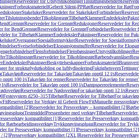
blinger
Reservedeler for Utstyrstilkoblinger
Tilslutningsbender
Reservedel
kninger
Forbruksmateriell
Geberit Silent-PP
Rør
Reservedeler for Rør
For
Reduksjoner
Stakeluker
Reservedeler for Stakeluker
Forbindelser
Reserved
ger
Tilslutningsbender
Tilkoblingsrør
Tilbehør
Klammer
Endedeksler
Pakni
 Bend
Grenrør
Reservedeler for Grenrør
Reduksjoner
Reservedeler for Re
er for Bend
Grenrør
Reservedeler for Grenrør
Forbindelser
Reservedeler f
deler for Tilbehør
Klammer
Endedeksler
Pakninger
Reservedeler for Pak
akeluker
Overganger
Spesialformstykker
Reservedeler for Spesialformsty
bindelser
Sveiseforbindelser
Ekspansjonsmuffer
Reservedeler for Ekspa
jengeforbindelser
Flensforbindelser
Flensbøssinger
Utstyrstilkoblinger
Res
fer
Tilkoblingsrør
Reservedeler for Tilkoblingsrør
Rørbendvannlåser
Rese
er
Endedeksler
Pakninger
Beskyttelseskapper
Forbruksmateriell
Brannvern,
nger for strukturlydutkobling og luftlydisolering
Fuktighetsvern
Tettinger
ng
Takavløp
Reservedeler for Takavløp
Takavløp opptil 12 l/s
Reservedeler
 oppti 100 l/s
Takavløp for renner
Reservedeler for Takavløp for renner
 l/s
Reservedeler for Takavløp oppti 100 l/s
Dampsperreelementer
Reserv
ødoverløp
Reservedeler for Nødoverløp
For takavløp oppti 12 l/s
Reserve
00
Festesystem d250–315
Tilbehør
Reservedeler for Tilbehør
For takavløp
wFit
Reservedeler for Verktøy til Geberit FlowFit
Manuelle pressverktøy
mpatibilitet [2]
Reservedeler for Pressverktøy – kompatibilitet [2]
Rørbe
røvingsplugg
Testmiddel
Pressenheter med verktøy
Tilbehør
Reservedeler 
resseverktøy kompatibilitet [1]
Reservedeler for Presseverktøy kompatibil
for Rørbearbeidingsverktøy
Trykkprøvingsplugg
Reservedeler for Tryk
ler for Presseverktøy kompatibilitet [1]
Presseverktøy kompatibilitet [2]
/ [2]
Presseverktøy kompatibilitet [2XL]
Reservedeler for Presseverktøy