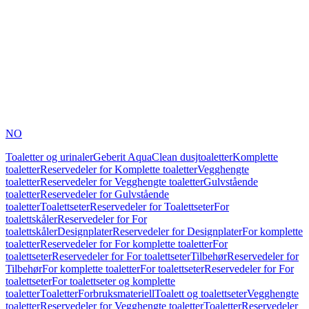
NO
Toaletter og urinaler
Geberit AquaClean dusjtoaletter
Komplette
toaletter
Reservedeler for Komplette toaletter
Vegghengte
toaletter
Reservedeler for Vegghengte toaletter
Gulvstående
toaletter
Reservedeler for Gulvstående
toaletter
Toalettseter
Reservedeler for Toalettseter
For
toalettskåler
Reservedeler for For
toalettskåler
Designplater
Reservedeler for Designplater
For komplette
toaletter
Reservedeler for For komplette toaletter
For
toalettseter
Reservedeler for For toalettseter
Tilbehør
Reservedeler for
Tilbehør
For komplette toaletter
For toalettseter
Reservedeler for For
toalettseter
For toalettseter og komplette
toaletter
Toaletter
Forbruksmateriell
Toalett og toalettseter
Vegghengte
toaletter
Reservedeler for Vegghengte toaletter
Toaletter
Reservedeler