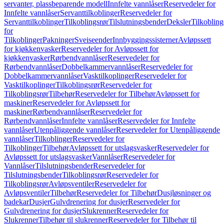
servanter, plassbeparende modell
Innfelte vannlåser
Reservedeler for
Innfelte vannlåser
Servanttilkoblinger
Reservedeler for
Servanttilkoblinger
Tilkoblingsrør
Tilslutningsbender
Deksler
Tilkobling
for
Tilkoblinger
Pakninger
Sveiseender
Innbyggingssisterner
Avløpssett
for kjøkkenvasker
Reservedeler for Avløpssett for
kjøkkenvasker
Rørbendvannlåser
Reservedeler for
Rørbendvannlåser
Dobbelkammervannlåser
Reservedeler for
Dobbelkammervannlåser
Vasktilkoplinger
Reservedeler for
Vasktilkoplinger
Tilkoblingsrør
Reservedeler for
Tilkoblingsrør
Tilbehør
Reservedeler for Tilbehør
Avløpssett for
maskiner
Reservedeler for Avløpssett for
maskiner
Rørbendvannlåser
Reservedeler for
Rørbendvannlåser
Innfelte vannlåser
Reservedeler for Innfelte
vannlåser
Utenpåliggende vannlåser
Reservedeler for Utenpåliggende
vannlåser
Tilkoblinger
Reservedeler for
Tilkoblinger
Tilbehør
Avløpssett for utslagsvasker
Reservedeler for
Avløpssett for utslagsvasker
Vannlåser
Reservedeler for
Vannlåser
Tilslutningsbender
Reservedeler for
Tilslutningsbender
Tilkoblingsrør
Reservedeler for
Tilkoblingsrør
Avløpsventiler
Reservedeler for
Avløpsventiler
Tilbehør
Reservedeler for Tilbehør
Dusjløsninger og
badekar
Dusjer
Gulvdrenering for dusjer
Reservedeler for
Gulvdrenering for dusjer
Slukrenner
Reservedeler for
Slukrenner
Tilbehør til slukrenner
Reservedeler for Tilbehør til