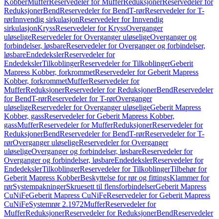
Kobber
Muffer
Reservedeler for Muffer
Reduksjoner
Reservedeler for
Reduksjoner
Bend
Reservedeler for Bend
T-rør
Reservedeler for T-
rør
Innvendig sirkulasjon
Reservedeler for Innvendig
sirkulasjon
Kryss
Reservedeler for Kryss
Overganger
uløselige
Reservedeler for Overganger uløselige
Overganger og
forbindelser, løsbare
Reservedeler for Overganger og forbindelser,
løsbare
Endedeksler
Reservedeler for
Endedeksler
Tilkoblinger
Reservedeler for Tilkoblinger
Geberit
Mapress Kobber, forkrommet
Reservedeler for Geberit Mapress
Kobber, forkrommet
Muffer
Reservedeler for
Muffer
Reduksjoner
Reservedeler for Reduksjoner
Bend
Reservedeler
for Bend
T-rør
Reservedeler for T-rør
Overganger
uløselige
Reservedeler for Overganger uløselige
Geberit Mapress
Kobber, gass
Reservedeler for Geberit Mapress Kobber,
gass
Muffer
Reservedeler for Muffer
Reduksjoner
Reservedeler for
Reduksjoner
Bend
Reservedeler for Bend
T-rør
Reservedeler for T-
rør
Overganger uløselige
Reservedeler for Overganger
uløselige
Overganger og forbindelser, løsbare
Reservedeler for
Overganger og forbindelser, løsbare
Endedeksler
Reservedeler for
Endedeksler
Tilkoblinger
Reservedeler for Tilkoblinger
Tilbehør for
Geberit Mapress Kobber
Beskyttelse for rør og fittings
Klammer for
rør
Systempakninger
Skruesett til flensforbindelser
Geberit Mapress
CuNiFe
Geberit Mapress CuNiFe
Reservedeler for Geberit Mapress
CuNiFe
Systemrør 2.1972
Muffer
Reservedeler for
Muffer
Reduksjoner
Reservedeler for Reduksjoner
Bend
Reservedeler