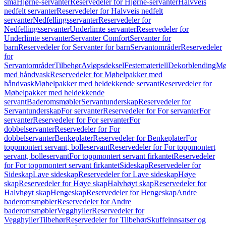
små
Hjørne-servanter
Reservedeler for Hjørne-servanter
Halvveis
nedfelt servanter
Reservedeler for Halvveis nedfelt
servanter
Nedfellingsservanter
Reservedeler for
Nedfellingsservanter
Underlimte servanter
Reservedeler for
Underlimte servanter
Servanter Comfort
Servanter for
barn
Reservedeler for Servanter for barn
Servantområder
Reservedeler
for
Servantområder
Tilbehør
Avløpsdeksel
Festemateriell
Dekorblending
Mø
med håndvask
Reservedeler for Møbelpakker med
håndvask
Møbelpakker med heldekkende servant
Reservedeler for
Møbelpakker med heldekkende
servant
Baderomsmøbler
Servantunderskap
Reservedeler for
Servantunderskap
For servanter
Reservedeler for For servanter
For
servanter
Reservedeler for For servanter
For
dobbelservanter
Reservedeler for For
dobbelservanter
Benkeplater
Reservedeler for Benkeplater
For
toppmontert servant, bolleservant
Reservedeler for For toppmontert
servant, bolleservant
For toppmontert servant firkantet
Reservedeler
for For toppmontert servant firkantet
Sideskap
Reservedeler for
Sideskap
Lave sideskap
Reservedeler for Lave sideskap
Høye
skap
Reservedeler for Høye skap
Halvhøyt skap
Reservedeler for
Halvhøyt skap
Hengeskap
Reservedeler for Hengeskap
Andre
baderomsmøbler
Reservedeler for Andre
baderomsmøbler
Vegghyller
Reservedeler for
Vegghyller
Tilbehør
Reservedeler for Tilbehør
Skuffeinnsatser og