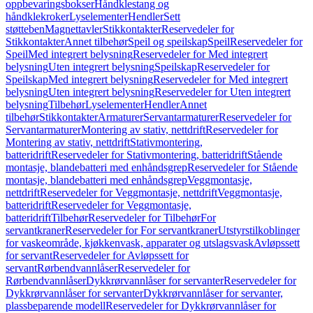
oppbevaringsbokser
Håndklestang og
håndklekroker
Lyselementer
Hendler
Sett
støtteben
Magnettavler
Stikkontakter
Reservedeler for
Stikkontakter
Annet tilbehør
Speil og speilskap
Speil
Reservedeler for
Speil
Med integrert belysning
Reservedeler for Med integrert
belysning
Uten integrert belysning
Speilskap
Reservedeler for
Speilskap
Med integrert belysning
Reservedeler for Med integrert
belysning
Uten integrert belysning
Reservedeler for Uten integrert
belysning
Tilbehør
Lyselementer
Hendler
Annet
tilbehør
Stikkontakter
Armaturer
Servantarmaturer
Reservedeler for
Servantarmaturer
Montering av stativ, nettdrift
Reservedeler for
Montering av stativ, nettdrift
Stativmontering,
batteridrift
Reservedeler for Stativmontering, batteridrift
Stående
montasje, blandebatteri med enhåndsgrep
Reservedeler for Stående
montasje, blandebatteri med enhåndsgrep
Veggmontasje,
nettdrift
Reservedeler for Veggmontasje, nettdrift
Veggmontasje,
batteridrift
Reservedeler for Veggmontasje,
batteridrift
Tilbehør
Reservedeler for Tilbehør
For
servantkraner
Reservedeler for For servantkraner
Utstyrstilkoblinger
for vaskeområde, kjøkkenvask, apparater og utslagsvask
Avløpssett
for servant
Reservedeler for Avløpssett for
servant
Rørbendvannlåser
Reservedeler for
Rørbendvannlåser
Dykkrørvannlåser for servanter
Reservedeler for
Dykkrørvannlåser for servanter
Dykkrørvannlåser for servanter,
plassbeparende modell
Reservedeler for Dykkrørvannlåser for