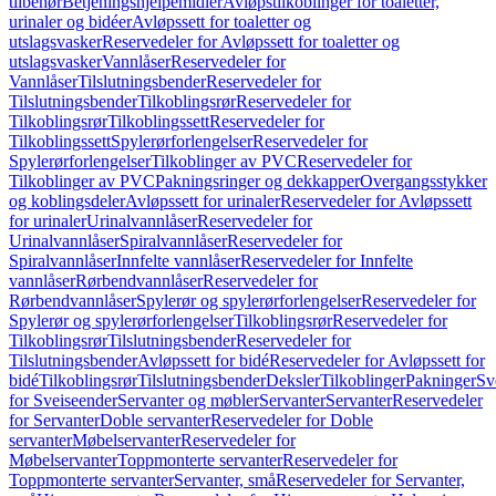
tilbehør
Betjeningshjelpemidler
Avløpstilkoblinger for toaletter,
urinaler og bidéer
Avløpssett for toaletter og
utslagsvasker
Reservedeler for Avløpssett for toaletter og
utslagsvasker
Vannlåser
Reservedeler for
Vannlåser
Tilslutningsbender
Reservedeler for
Tilslutningsbender
Tilkoblingsrør
Reservedeler for
Tilkoblingsrør
Tilkoblingssett
Reservedeler for
Tilkoblingssett
Spylerørforlengelser
Reservedeler for
Spylerørforlengelser
Tilkoblinger av PVC
Reservedeler for
Tilkoblinger av PVC
Pakningsringer og dekkapper
Overgangsstykker
og koblingsdeler
Avløpssett for urinaler
Reservedeler for Avløpssett
for urinaler
Urinalvannlåser
Reservedeler for
Urinalvannlåser
Spiralvannlåser
Reservedeler for
Spiralvannlåser
Innfelte vannlåser
Reservedeler for Innfelte
vannlåser
Rørbendvannlåser
Reservedeler for
Rørbendvannlåser
Spylerør og spylerørforlengelser
Reservedeler for
Spylerør og spylerørforlengelser
Tilkoblingsrør
Reservedeler for
Tilkoblingsrør
Tilslutningsbender
Reservedeler for
Tilslutningsbender
Avløpssett for bidé
Reservedeler for Avløpssett for
bidé
Tilkoblingsrør
Tilslutningsbender
Deksler
Tilkoblinger
Pakninger
Sv
for Sveiseender
Servanter og møbler
Servanter
Servanter
Reservedeler
for Servanter
Doble servanter
Reservedeler for Doble
servanter
Møbelservanter
Reservedeler for
Møbelservanter
Toppmonterte servanter
Reservedeler for
Toppmonterte servanter
Servanter, små
Reservedeler for Servanter,