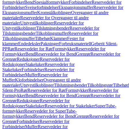
formstykker
Bend
Spesialformstykker
Forbindelser
Reservedeler for
Forbindelser
Sveiseforbindelser
Ekspansjonsmuffer
Reservedeler for
Ekspansjonsmuffer
Kromstålkoblinger
Overganger til andre
materialer
Reservedeler for Overganger til andre
materialer
Utstyrstilkoblinger
Reservedeler for
Utstyrstilkoblinger
Tilslutningsbender
Reservedeler for
Tilslutningsbender
Tilkoblingsmuffer
Reservedeler for
Tilkoblingsmuffer
Tilbehør
Klammer
Fester for
klammer
Endedeksler
Pakninger
Forbruksmateriell
Geberit Silent-
PP
Rør
Reservedeler for Rør
Formstykker
Reservedeler for
Formstykker
Bend
Reservedeler for Bend
Grenrør
Reservedeler for
Grenrør
Reduksjoner
Reservedeler for
Reduksjoner
Stakeluker
Reservedeler for
Stakeluker
Forbindelser
Reservedeler for
Forbindelser
Muffer
Reservedeler for
Muffer
Kloforbindelser
Overganger til andre
materialer
Utstyrstilkoblinger
Tilslutningsbender
Tilkoblingsrør
Tilbehør
Silent-Pro
Rør
Reservedeler for Rør
Formstykker
Reservedeler for
Formstykker
Bend
Reservedeler for Bend
Grenrør
Reservedeler for
Grenrør
Reduksjoner
Reservedeler for
Reduksjoner
Stakeluker
Reservedeler for Stakeluker
SuperTube-
formstykker
Reservedeler for SuperTube-
formstykker
Bend
Reservedeler for Bend
Grenrør
Reservedeler for
Grenrør
Forbindelser
Reservedeler for
Forbindelser
Muffer
Reservedeler for