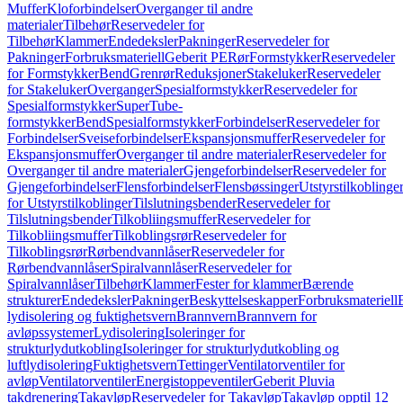
Muffer
Kloforbindelser
Overganger til andre
materialer
Tilbehør
Reservedeler for
Tilbehør
Klammer
Endedeksler
Pakninger
Reservedeler for
Pakninger
Forbruksmateriell
Geberit PE
Rør
Formstykker
Reservedeler
for Formstykker
Bend
Grenrør
Reduksjoner
Stakeluker
Reservedeler
for Stakeluker
Overganger
Spesialformstykker
Reservedeler for
Spesialformstykker
SuperTube-
formstykker
Bend
Spesialformstykker
Forbindelser
Reservedeler for
Forbindelser
Sveiseforbindelser
Ekspansjonsmuffer
Reservedeler for
Ekspansjonsmuffer
Overganger til andre materialer
Reservedeler for
Overganger til andre materialer
Gjengeforbindelser
Reservedeler for
Gjengeforbindelser
Flensforbindelser
Flensbøssinger
Utstyrstilkoblinge
for Utstyrstilkoblinger
Tilslutningsbender
Reservedeler for
Tilslutningsbender
Tilkobliingsmuffer
Reservedeler for
Tilkobliingsmuffer
Tilkoblingsrør
Reservedeler for
Tilkoblingsrør
Rørbendvannlåser
Reservedeler for
Rørbendvannlåser
Spiralvannlåser
Reservedeler for
Spiralvannlåser
Tilbehør
Klammer
Fester for klammer
Bærende
strukturer
Endedeksler
Pakninger
Beskyttelseskapper
Forbruksmateriell
lydisolering og fuktighetsvern
Brannvern
Brannvern for
avløpssystemer
Lydisolering
Isoleringer for
strukturlydutkobling
Isoleringer for strukturlydutkobling og
luftlydisolering
Fuktighetsvern
Tettinger
Ventilatorventiler for
avløp
Ventilatorventiler
Energistoppeventiler
Geberit Pluvia
takdrenering
Takavløp
Reservedeler for Takavløp
Takavløp opptil 12