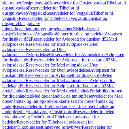
slukrenner
Dusjgulvavløp
Reservedeler for Dusjgulvavløp
Tilbehør til
dusjgulvavløp
Reservedeler for Tilbehør til
dusjgulvavløp
Veggsluk
Reservedeler for Veggsluk
Tilbehør til
veggsluk
Reservedeler for Tilbehør til veggsluk
Dusjkar og
dusjgulv
Dusjgulv av
mineralmateriale
Innbyggingselementer
Nisjebokser til
dusjer
Nisjebokser
Avløpstilkoblinger for dusj og badekar
Avløpsett
for dusjkar, d52
Reservedeler for Avløpsett for dusjkar, d52
Med
avløpsdeksel
Reservedeler for Med avløpsdeksel
Uten
avløpsdeksel
Reservedeler for Uten
avløpsdeksel
Avløpsdeksel
Reservedeler for Avløpsdeksel
Avløpssett
for dusjkar, d62
Reservedeler for Avløpssett for dusjkar, d62
Med
avløpsdeksel
Reservedeler for Med avløpsdeksel
Uten
avløpsdeksel
Reservedeler for Uten avløpsdeksel
Avløpssett for
dusjkar, d90
Reservedeler for Avløpssett for dusjkar, d90
Med
avløpsdeksel
Reservedeler for Med avløpsdeksel
Avløpssett for
badekar, d52
Reservedeler for Avløpssett for badekar, d52
Med
dreiehåndtak
Reservedeler for Med dreiehåndtak
Prefabrikkerte sett
for dreiehåndtak
Med dreiehåndtak og innløp
Reservedeler for Med
dreiehåndtak og innløp
Prefabrikkerte sett for dreiehåndtak og
innløp
Reservedeler for Prefabrikkerte sett for dreiehåndtak og
innløp
Med trykkaktivering PushControl
Reservedeler for Med
trykkaktivering PushControl
Tilbehør til avløpssett for
badekar
Reservedeler for Tilbehør til avløpssett for
badekar
Tilkoblingssett
Innebygd røravbryter
Reservedeler for