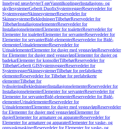
Innebygd røravbryter
T-rør
Vanntilkoplinger
Installasjons- og
skyllesystemer
Geberit Duofix
Systemvegger
Reservedeler for
Systemvegger
Skinnesystemer
Reservedeler for
Skinnesystemer
Bekledninger
Tilbehør
Reservedeler for
Tilbehør
Installasjonselementer
Reservedeler for
Installasjonselementer
Elementer for toaletter
Reservedeler for
Elementer for toaletter
Elementer for servanter
Reservedeler for
Elementer for servanter
Bidé-elementer
Reservedeler for Bidé-
elementer
Urinalelementer
Reservedeler for
Urinalelementer
Elementer for dusjer med veggavløp
Reservedeler
for Elementer for dusjer med veggavløp
Elementer for dusjer og
badekar
Elementer for konsoller
Tilbehør
Reservedeler for
Tilbehør
Geberit GIS
Systemvegger
Reservedeler for
Systemvegger
Skinnesystemer
Tilbehør for prefabrikerte
elementer
Reservedeler for Tilbehør for prefabrikerte
elementer
Tilbehør for
lydisolering
Bekledninger
Installasjonselementer
Reservedeler for
Installasjonselementer
Elementer for servanter
Reservedeler for
Elementer for servanter
Bidé-elementer
Reservedeler for Bidé-
elementer
Urinalelementer
Reservedeler for
Urinalelementer
Elementer for dusjer med veggavløp
Reservedeler
for Elementer for dusjer med veggavløp
Elementer for
dusjer
Elementer for armaturer og apparater
Reservedeler for
Elementer for armaturer og apparater
Elementer for vaske- og
oppvaskmaskiner
Reservedeler for Elementer for vaske- og