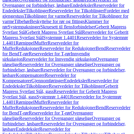
Overganger og forbindelser, løsbare
Endedeksler
Reservedeler for
Endedeksler
Tilkoblinger
Reservedeler for Tilkoblinger
Fordeler med
gjengestuss
Tilkoblinger for varme
Reservedeler for Tilkoblinger for
varme
Tilbehør
Beskyttelse for rør og fittings
Klammer for
rør
Systempakninger
Skruesett til flensforbindelser
Geberit Mapress
Syrefast Stål
Geberit Mapress Syrefast Stål
Reservedeler for Geberit
Mapress Syrefast Stål
Systemrør 1.4401
Reservedeler for Systemrør
1.4401
Rørnippel
Muffer
Reservedeler for
Muffer
Reduksjoner
Reservedeler for Reduksjoner
Bend
Reservedeler
for Bend
T-rør
Reservedeler for T-rør
Innvendig
sirkulasjon
Reservedeler for Innvendig sirkulasjon
Overganger
uløselige
Reservedeler for Overganger uløselige
Overganger og
forbindelser, løsbare
Reservedeler for Overganger og forbindelser,
løsbare
Kompensatorer
Reservedeler for
Kompensatorer
Gjennomføringer
Endedeksler
Reservedeler for
Endedeksler
Tilkoblinger
Reservedeler for Tilkoblinger
Geberit
Mapress Syrefast Stål, gass
Reservedeler for Geberit Mapress
Syrefast Stål, gass
Systemrør 1.4401
Reservedeler for Systemrør
1.4401
Rørnippel
Muffer
Reservedeler for
Muffer
Reduksjoner
Reservedeler for Reduksjoner
Bend
Reservedeler
for Bend
T-rør
Reservedeler for T-rør
Overganger
uløselige
Reservedeler for Overganger uløselige
Overganger og
forbindelser, løsbare
Reservedeler for Overganger og forbindelser,
løsbare
Endedeksler
Reservedeler for