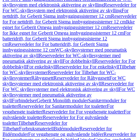
skyllesystem med elektronisk aktivering av skylling
Reservedeler for
For WC-skyllesystem med elektronisk aktivering av skylling
For
nettdrift, for Geberit Sigma innbyggingssisterner 12 cm
Reservedeler
for For nettdrift, for Geberit Sigma innbyggingssisterner 12 cm
Ikke
egnet for Geberit Omega innbyggingssisterner 12 cm
Reservedeler
for Ikke egnet for Geberit Omega innbyggingssisterner 12 cm
For
batteridrift, for Geberit Sigma innbyggingssisterne 12
cm
Reservedeler for For batteridrift, for Geberit Sigma
innbyggingssisterne 12 cm
WC-skyllesystemer med pneumatisk
aktivering av skyll
Reservedeler for WC-skyllesystemer med
pneumatisk aktivering av skyll
For dobbeltskyll
Reservedeler for For
dobbeltskyll
For enkeltskyll
Reservedeler for For enkeltskyll
Tilbehør
for WC-skyllesystemer
Reservedeler for Tilbehør for WC-
skyllesystemer
Råbyggsett
Reservedeler for Råbyggsett
For WC
skyllesystemer med elektronisk aktivering av skyll
Reservedeler for
For WC skyllesystemer med elektronisk aktivering av skyll
For WC
skyllesystemer med pneumatisk aktivering av
skyll
Forbindelser
Geberit Monolith moduler
Sanitærmoduler for
toaletter
Reservedeler for Sanitærmoduler for toaletter
For
vegghengte toaletter
Reservedeler for For vegghengte toaletter
For
gulvstående toaletter
Reservedeler for For gulvstående
toaletter
Tilbehør
Reservedeler for
Tilbehør
Forbruksmateriell
Bidémoduler
Reservedeler for
Bidémoduler
For vegghengte og gulvstående bidéer
Reservedeler for
For vegghengte og gulvstående bidéer
Urinaler
Urinaler, spyledrift,