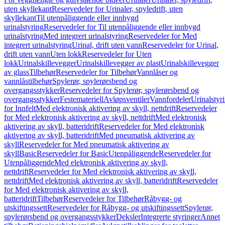
uten skyllekant
Reservedeler for Urinaler, spyledrift, uten
skyllekant
Til utenpåliggende eller innbygd
urinalstyring
Reservedeler for Til utenpåliggende eller innbygd
urinalstyring
Med integrert urinalstyring
Reservedeler for Med
integrert urinalstyring
Urinal, drift uten vann
Reservedeler for Urinal,
drift uten vann
Uten lokk
Reservedeler for Uten
lokk
Urinalskillevegger
Urinalskillevegger av plast
Urinalskillevegger
av glass
Tilbehør
Reservedeler for Tilbehør
Vannlåser og
vannlåstilbehør
Spylerør, spylerørsbend og
overgangsstykker
Reservedeler for Spylerør, spylerørsbend og
overgangsstykker
Festemateriell
Avløpsventiler
Vannfordeler
Urinalstyr
for Innfelt
Med elektronisk aktivering av skyll, nettdrift
Reservedeler
for Med elektronisk aktivering av skyll, nettdrift
Med elektronisk
aktivering av skyll, batteridrift
Reservedeler for Med elektronisk
aktivering av skyll, batteridrift
Med pneumatisk aktivering av
skyll
Reservedeler for Med pneumatisk aktivering av
skyll
Basic
Reservedeler for Basic
Utenpåliggende
Reservedeler for
Utenpåliggende
Med elektronisk aktivering av skyll,
nettdrift
Reservedeler for Med elektronisk aktivering av skyll,
nettdrift
Med elektronisk aktivering av skyll, batteridrift
Reservedeler
for Med elektronisk aktivering av skyll,
batteridrift
Tilbehør
Reservedeler for Tilbehør
Råbygg- og
utskiftingssett
Reservedeler for Råbygg- og utskiftingssett
Spylerør,
spylerørsbend og overgangsstykker
Deksler
Integrerte styringer
Annet