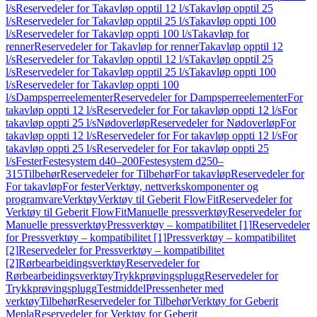
l/s
Reservedeler for Takavløp opptil 12 l/s
Takavløp opptil 25
l/s
Reservedeler for Takavløp opptil 25 l/s
Takavløp oppti 100
l/s
Reservedeler for Takavløp oppti 100 l/s
Takavløp for
renner
Reservedeler for Takavløp for renner
Takavløp opptil 12
l/s
Reservedeler for Takavløp opptil 12 l/s
Takavløp opptil 25
l/s
Reservedeler for Takavløp opptil 25 l/s
Takavløp oppti 100
l/s
Reservedeler for Takavløp oppti 100
l/s
Dampsperreelementer
Reservedeler for Dampsperreelementer
For
takavløp oppti 12 l/s
Reservedeler for For takavløp oppti 12 l/s
For
takavløp oppti 25 l/s
Nødoverløp
Reservedeler for Nødoverløp
For
takavløp oppti 12 l/s
Reservedeler for For takavløp oppti 12 l/s
For
takavløp oppti 25 l/s
Reservedeler for For takavløp oppti 25
l/s
Fester
Festesystem d40–200
Festesystem d250–
315
Tilbehør
Reservedeler for Tilbehør
For takavløp
Reservedeler for
For takavløp
For fester
Verktøy, nettverkskomponenter og
programvare
Verktøy
Verktøy til Geberit FlowFit
Reservedeler for
Verktøy til Geberit FlowFit
Manuelle pressverktøy
Reservedeler for
Manuelle pressverktøy
Pressverktøy – kompatibilitet [1]
Reservedeler
for Pressverktøy – kompatibilitet [1]
Pressverktøy – kompatibilitet
[2]
Reservedeler for Pressverktøy – kompatibilitet
[2]
Rørbearbeidingsverktøy
Reservedeler for
Rørbearbeidingsverktøy
Trykkprøvingsplugg
Reservedeler for
Trykkprøvingsplugg
Testmiddel
Pressenheter med
verktøy
Tilbehør
Reservedeler for Tilbehør
Verktøy for Geberit
Mepla
Reservedeler for Verktøy for Geberit