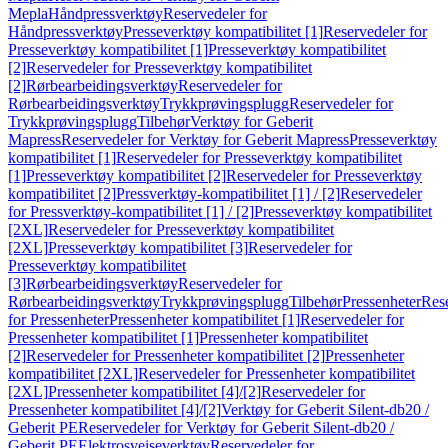
Mepla
Håndpressverktøy
Reservedeler for
Håndpressverktøy
Presseverktøy kompatibilitet [1]
Reservedeler for
Presseverktøy kompatibilitet [1]
Presseverktøy kompatibilitet
[2]
Reservedeler for Presseverktøy kompatibilitet
[2]
Rørbearbeidingsverktøy
Reservedeler for
Rørbearbeidingsverktøy
Trykkprøvingsplugg
Reservedeler for
Trykkprøvingsplugg
Tilbehør
Verktøy for Geberit
Mapress
Reservedeler for Verktøy for Geberit Mapress
Presseverktøy
kompatibilitet [1]
Reservedeler for Presseverktøy kompatibilitet
[1]
Presseverktøy kompatibilitet [2]
Reservedeler for Presseverktøy
kompatibilitet [2]
Pressverktøy-kompatibilitet [1] / [2]
Reservedeler
for Pressverktøy-kompatibilitet [1] / [2]
Presseverktøy kompatibilitet
[2XL]
Reservedeler for Presseverktøy kompatibilitet
[2XL]
Presseverktøy kompatibilitet [3]
Reservedeler for
Presseverktøy kompatibilitet
[3]
Rørbearbeidingsverktøy
Reservedeler for
Rørbearbeidingsverktøy
Trykkprøvingsplugg
Tilbehør
Pressenheter
Res
for Pressenheter
Pressenheter kompatibilitet [1]
Reservedeler for
Pressenheter kompatibilitet [1]
Pressenheter kompatibilitet
[2]
Reservedeler for Pressenheter kompatibilitet [2]
Pressenheter
kompatibilitet [2XL]
Reservedeler for Pressenheter kompatibilitet
[2XL]
Pressenheter kompatibilitet [4]/[2]
Reservedeler for
Pressenheter kompatibilitet [4]/[2]
Verktøy for Geberit Silent-db20 /
Geberit PE
Reservedeler for Verktøy for Geberit Silent-db20 /
Geberit PE
Elektrosveiseverktøy
Reservedeler for