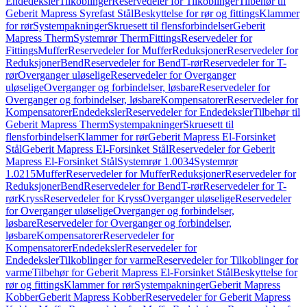
Endedeksler
Tilkoblinger
Reservedeler for Tilkoblinger
Tilbehør til
Geberit Mapress Syrefast Stål
Beskyttelse for rør og fittings
Klammer
for rør
Systempakninger
Skruesett til flensforbindelser
Geberit
Mapress Therm
Systemrør Therm
Fittings
Reservedeler for
Fittings
Muffer
Reservedeler for Muffer
Reduksjoner
Reservedeler for
Reduksjoner
Bend
Reservedeler for Bend
T-rør
Reservedeler for T-
rør
Overganger uløselige
Reservedeler for Overganger
uløselige
Overganger og forbindelser, løsbare
Reservedeler for
Overganger og forbindelser, løsbare
Kompensatorer
Reservedeler for
Kompensatorer
Endedeksler
Reservedeler for Endedeksler
Tilbehør til
Geberit Mapress Therm
Systempakninger
Skruesett til
flensforbindelser
Klammer for rør
Geberit Mapress El-Forsinket
Stål
Geberit Mapress El-Forsinket Stål
Reservedeler for Geberit
Mapress El-Forsinket Stål
Systemrør 1.0034
Systemrør
1.0215
Muffer
Reservedeler for Muffer
Reduksjoner
Reservedeler for
Reduksjoner
Bend
Reservedeler for Bend
T-rør
Reservedeler for T-
rør
Kryss
Reservedeler for Kryss
Overganger uløselige
Reservedeler
for Overganger uløselige
Overganger og forbindelser,
løsbare
Reservedeler for Overganger og forbindelser,
løsbare
Kompensatorer
Reservedeler for
Kompensatorer
Endedeksler
Reservedeler for
Endedeksler
Tilkoblinger for varme
Reservedeler for Tilkoblinger for
varme
Tilbehør for Geberit Mapress El-Forsinket Stål
Beskyttelse for
rør og fittings
Klammer for rør
Systempakninger
Geberit Mapress
Kobber
Geberit Mapress Kobber
Reservedeler for Geberit Mapress