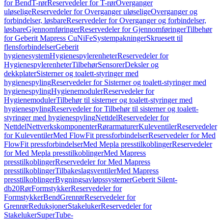
for Bend
T-rør
Reservedeler for T-rør
Overganger
uløselige
Reservedeler for Overganger uløselige
Overganger og
forbindelser, løsbare
Reservedeler for Overganger og forbindelser,
løsbare
Gjennomføringer
Reservedeler for Gjennomføringer
Tilbehør
for Geberit Mapress CuNiFe
Systempakninger
Skruesett til
flensforbindelser
Geberit
hygienesystem
Hygienespylerenheter
Reservedeler for
Hygienespylerenheter
Tilbehør
Sensorer
Deksler og
dekkplater
Sisterner og toalett-styringer med
hygienespyling
Reservedeler for Sisterner og toalett-styringer med
hygienespyling
Hygienemoduler
Reservedeler for
Hygienemoduler
Tilbehør til sisterner og toalett-styringer med
hygienespyling
Reservedeler for Tilbehør til sisterner og toalett-
styringer med hygienespyling
Nettdel
Reservedeler for
Nettdel
Nettverkskomponenter
Rørarmaturer
Kuleventiler
Reservedeler
for Kuleventiler
Med FlowFit pressforbindelser
Reservedeler for Med
FlowFit pressforbindelser
Med Mepla presstilkoblinger
Reservedeler
for Med Mepla presstilkoblinger
Med Mapress
presstilkoblinger
Reservedeler for Med Mapress
presstilkoblinger
Tilbakeslagsventiler
Med Mapress
presstilkoblinger
Bygningsavløpssystemer
Geberit Silent-
db20
Rør
Formstykker
Reservedeler for
Formstykker
Bend
Grenrør
Reservedeler for
Grenrør
Reduksjoner
Stakeluker
Reservedeler for
Stakeluker
SuperTube-