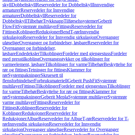
skyll
Dobbeltskyll
Reservedeler for Dobbeltskyll
Innvendige
armaturer
Reservedeler for Innvendige
armaturer
Dobbeltskyll
Reservedeler for
Dobbeltskyll
Tilbehør
Trykknapp
Tilførselssystemer
Geberit
FlowFit
Systemrør multilayer
Fittings
Reservedeler for
Fittings
Koblinger
Reduksjoner
Bend
T-rør
Innvendig
sirkulasjon
Reservedeler for Innvendig sirkulasjon
Overganger
uløselige
Overganger og forbindelser, løsbare
Reservedeler for
Overganger og forbindelser,
løsbare
Endedeksler
Tilkoblinger
Fordeler med gjengestuss
Fordeler
med presstilkobling
Overgangsstykker og tilkoblinger for
varmeelement, løsbare
Tilkoblinger for varme
Tilbehør
Beskyttelse for
rør og fittings
Tetninger for fittings
Klammer for
rør
Systempakninger
Skruesett til
flensforbindelser
Forbruksmateriell
Geberit PushFit
Systemrør
multilayer
Fittings
Tilkoblinger
Fordeler med gjengestuss
Tilkoblinger
for varme
Tilbehør
Beskyttelse for rør og fittings
Klammer for
rør
Systempakninger
Geberit Mepla
Systemrør multilayer
Systemrør
varme multilayer
Fittings
Reservedeler for
Fittings
Koblinger
Reservedeler for
Koblinger
Reduksjoner
Reservedeler for
Reduksjoner
Albue
Reservedeler for Albue
T-rør
Reservedeler for T-
rør
Innvendig sirkulasjon
Reservedeler for Innvendig
sirkulasjon
Overganger uløselige
Reservedeler for Overganger
uløselige
Overganger og forbindelser, løsbare
Reservedeler for