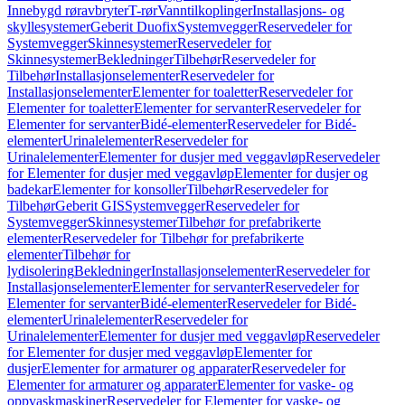
Innebygd røravbryter
T-rør
Vanntilkoplinger
Installasjons- og
skyllesystemer
Geberit Duofix
Systemvegger
Reservedeler for
Systemvegger
Skinnesystemer
Reservedeler for
Skinnesystemer
Bekledninger
Tilbehør
Reservedeler for
Tilbehør
Installasjonselementer
Reservedeler for
Installasjonselementer
Elementer for toaletter
Reservedeler for
Elementer for toaletter
Elementer for servanter
Reservedeler for
Elementer for servanter
Bidé-elementer
Reservedeler for Bidé-
elementer
Urinalelementer
Reservedeler for
Urinalelementer
Elementer for dusjer med veggavløp
Reservedeler
for Elementer for dusjer med veggavløp
Elementer for dusjer og
badekar
Elementer for konsoller
Tilbehør
Reservedeler for
Tilbehør
Geberit GIS
Systemvegger
Reservedeler for
Systemvegger
Skinnesystemer
Tilbehør for prefabrikerte
elementer
Reservedeler for Tilbehør for prefabrikerte
elementer
Tilbehør for
lydisolering
Bekledninger
Installasjonselementer
Reservedeler for
Installasjonselementer
Elementer for servanter
Reservedeler for
Elementer for servanter
Bidé-elementer
Reservedeler for Bidé-
elementer
Urinalelementer
Reservedeler for
Urinalelementer
Elementer for dusjer med veggavløp
Reservedeler
for Elementer for dusjer med veggavløp
Elementer for
dusjer
Elementer for armaturer og apparater
Reservedeler for
Elementer for armaturer og apparater
Elementer for vaske- og
oppvaskmaskiner
Reservedeler for Elementer for vaske- og