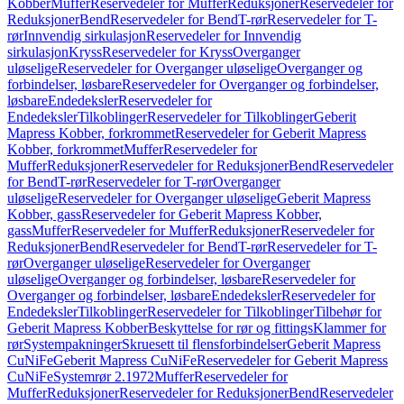
Kobber
Muffer
Reservedeler for Muffer
Reduksjoner
Reservedeler for
Reduksjoner
Bend
Reservedeler for Bend
T-rør
Reservedeler for T-
rør
Innvendig sirkulasjon
Reservedeler for Innvendig
sirkulasjon
Kryss
Reservedeler for Kryss
Overganger
uløselige
Reservedeler for Overganger uløselige
Overganger og
forbindelser, løsbare
Reservedeler for Overganger og forbindelser,
løsbare
Endedeksler
Reservedeler for
Endedeksler
Tilkoblinger
Reservedeler for Tilkoblinger
Geberit
Mapress Kobber, forkrommet
Reservedeler for Geberit Mapress
Kobber, forkrommet
Muffer
Reservedeler for
Muffer
Reduksjoner
Reservedeler for Reduksjoner
Bend
Reservedeler
for Bend
T-rør
Reservedeler for T-rør
Overganger
uløselige
Reservedeler for Overganger uløselige
Geberit Mapress
Kobber, gass
Reservedeler for Geberit Mapress Kobber,
gass
Muffer
Reservedeler for Muffer
Reduksjoner
Reservedeler for
Reduksjoner
Bend
Reservedeler for Bend
T-rør
Reservedeler for T-
rør
Overganger uløselige
Reservedeler for Overganger
uløselige
Overganger og forbindelser, løsbare
Reservedeler for
Overganger og forbindelser, løsbare
Endedeksler
Reservedeler for
Endedeksler
Tilkoblinger
Reservedeler for Tilkoblinger
Tilbehør for
Geberit Mapress Kobber
Beskyttelse for rør og fittings
Klammer for
rør
Systempakninger
Skruesett til flensforbindelser
Geberit Mapress
CuNiFe
Geberit Mapress CuNiFe
Reservedeler for Geberit Mapress
CuNiFe
Systemrør 2.1972
Muffer
Reservedeler for
Muffer
Reduksjoner
Reservedeler for Reduksjoner
Bend
Reservedeler