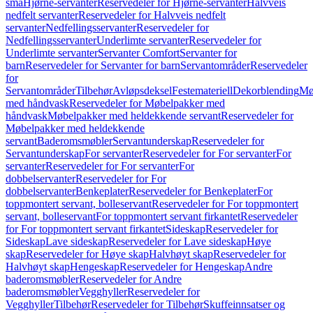
små
Hjørne-servanter
Reservedeler for Hjørne-servanter
Halvveis
nedfelt servanter
Reservedeler for Halvveis nedfelt
servanter
Nedfellingsservanter
Reservedeler for
Nedfellingsservanter
Underlimte servanter
Reservedeler for
Underlimte servanter
Servanter Comfort
Servanter for
barn
Reservedeler for Servanter for barn
Servantområder
Reservedeler
for
Servantområder
Tilbehør
Avløpsdeksel
Festemateriell
Dekorblending
Mø
med håndvask
Reservedeler for Møbelpakker med
håndvask
Møbelpakker med heldekkende servant
Reservedeler for
Møbelpakker med heldekkende
servant
Baderomsmøbler
Servantunderskap
Reservedeler for
Servantunderskap
For servanter
Reservedeler for For servanter
For
servanter
Reservedeler for For servanter
For
dobbelservanter
Reservedeler for For
dobbelservanter
Benkeplater
Reservedeler for Benkeplater
For
toppmontert servant, bolleservant
Reservedeler for For toppmontert
servant, bolleservant
For toppmontert servant firkantet
Reservedeler
for For toppmontert servant firkantet
Sideskap
Reservedeler for
Sideskap
Lave sideskap
Reservedeler for Lave sideskap
Høye
skap
Reservedeler for Høye skap
Halvhøyt skap
Reservedeler for
Halvhøyt skap
Hengeskap
Reservedeler for Hengeskap
Andre
baderomsmøbler
Reservedeler for Andre
baderomsmøbler
Vegghyller
Reservedeler for
Vegghyller
Tilbehør
Reservedeler for Tilbehør
Skuffeinnsatser og