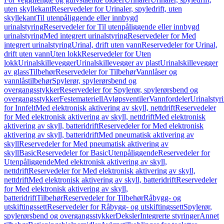
uten skyllekant
Reservedeler for Urinaler, spyledrift, uten
skyllekant
Til utenpåliggende eller innbygd
urinalstyring
Reservedeler for Til utenpåliggende eller innbygd
urinalstyring
Med integrert urinalstyring
Reservedeler for Med
integrert urinalstyring
Urinal, drift uten vann
Reservedeler for Urinal,
drift uten vann
Uten lokk
Reservedeler for Uten
lokk
Urinalskillevegger
Urinalskillevegger av plast
Urinalskillevegger
av glass
Tilbehør
Reservedeler for Tilbehør
Vannlåser og
vannlåstilbehør
Spylerør, spylerørsbend og
overgangsstykker
Reservedeler for Spylerør, spylerørsbend og
overgangsstykker
Festemateriell
Avløpsventiler
Vannfordeler
Urinalstyr
for Innfelt
Med elektronisk aktivering av skyll, nettdrift
Reservedeler
for Med elektronisk aktivering av skyll, nettdrift
Med elektronisk
aktivering av skyll, batteridrift
Reservedeler for Med elektronisk
aktivering av skyll, batteridrift
Med pneumatisk aktivering av
skyll
Reservedeler for Med pneumatisk aktivering av
skyll
Basic
Reservedeler for Basic
Utenpåliggende
Reservedeler for
Utenpåliggende
Med elektronisk aktivering av skyll,
nettdrift
Reservedeler for Med elektronisk aktivering av skyll,
nettdrift
Med elektronisk aktivering av skyll, batteridrift
Reservedeler
for Med elektronisk aktivering av skyll,
batteridrift
Tilbehør
Reservedeler for Tilbehør
Råbygg- og
utskiftingssett
Reservedeler for Råbygg- og utskiftingssett
Spylerør,
spylerørsbend og overgangsstykker
Deksler
Integrerte styringer
Annet