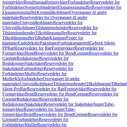
formstykker
Bend
Spesialformstykker
Forbindelser
Reservedeler for
Forbindelser
Sveiseforbindelser
Ekspansjonsmuffer
Reservedeler for
Ekspansjonsmuffer
Kromstålkoblinger
Overganger til andre
materialer
Reservedeler for Overganger til andre
materialer
Utstyrstilkoblinger
Reservedeler for
Utstyrstilkoblinger
Tilslutningsbender
Reservedeler for
Tilslutningsbender
Tilkoblingsmuffer
Reservedeler for
Tilkoblingsmuffer
Tilbehør
Klammer
Fester for
klammer
Endedeksler
Pakninger
Forbruksmateriell
Geberit Silent-
PP
Rør
Reservedeler for Rør
Formstykker
Reservedeler for
Formstykker
Bend
Reservedeler for Bend
Grenrør
Reservedeler for
Grenrør
Reduksjoner
Reservedeler for
Reduksjoner
Stakeluker
Reservedeler for
Stakeluker
Forbindelser
Reservedeler for
Forbindelser
Muffer
Reservedeler for
Muffer
Kloforbindelser
Overganger til andre
materialer
Utstyrstilkoblinger
Tilslutningsbender
Tilkoblingsrør
Tilbehør
Silent-Pro
Rør
Reservedeler for Rør
Formstykker
Reservedeler for
Formstykker
Bend
Reservedeler for Bend
Grenrør
Reservedeler for
Grenrør
Reduksjoner
Reservedeler for
Reduksjoner
Stakeluker
Reservedeler for Stakeluker
SuperTube-
formstykker
Reservedeler for SuperTube-
formstykker
Bend
Reservedeler for Bend
Grenrør
Reservedeler for
Grenrør
Forbindelser
Reservedeler for
Forbindelser
Muffer
Reservedeler for