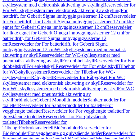
skyllesystem med elektronisk aktivering av skylling
Reservedeler for
For WC-skyllesystem med elektronisk aktivering av skylling
For
nettdrift, for Geberit Sigma innbyggingssisterner 12 cm
Reservedeler
for For nettdrift, for Geberit Sigma innbyggingssisterner 12 cm
Ikke
egnet for Geberit Omega innbyggingssisterner 12 cm
Reservedeler
for Ikke egnet for Geberit Omega innbyggingssisterner 12 cm
For
batteridrift, for Geberit Sigma innbyggingssisterne 12
cm
Reservedeler for For batteridrift, for Geberit Sigma
innbyggingssisterne 12 cm
WC-skyllesystemer med pneumatisk
aktivering av skyll
Reservedeler for WC-skyllesystemer med
pneumatisk aktivering av skyll
For dobbeltskyll
Reservedeler for For
dobbeltskyll
For enkeltskyll
Reservedeler for For enkeltskyll
Tilbehør
for WC-skyllesystemer
Reservedeler for Tilbehør for WC-
skyllesystemer
Råbyggsett
Reservedeler for Råbyggsett
For WC
skyllesystemer med elektronisk aktivering av skyll
Reservedeler for
For WC skyllesystemer med elektronisk aktivering av skyll
For WC
skyllesystemer med pneumatisk aktivering av
skyll
Forbindelser
Geberit Monolith moduler
Sanitærmoduler for
toaletter
Reservedeler for Sanitærmoduler for toaletter
For
vegghengte toaletter
Reservedeler for For vegghengte toaletter
For
gulvstående toaletter
Reservedeler for For gulvstående
toaletter
Tilbehør
Reservedeler for
Tilbehør
Forbruksmateriell
Bidémoduler
Reservedeler for
Bidémoduler
For vegghengte og gulvstående bidéer
Reservedeler for
For vegghengte og gulvstående bidéer
Urinaler
Urinaler, spyledrift,