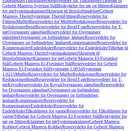
Endedeksler
Tilkoblinger
Reservedeler for Tilkoblinger
Tilbehør til
Geberit Mapress Syrefast Stål
Beskyttelse for rør og fittings
Klammer
for rør
Systempakninger
Skruesett til flensforbindelser
Geberit
Mapress Therm
Systemrør Therm
Fittings
Reservedeler for
Fittings
Muffer
Reservedeler for Muffer
Reduksjoner
Reservedeler for
Reduksjoner
Bend
Reservedeler for Bend
T-rør
Reservedeler for T-
rør
Overganger uløselige
Reservedeler for Overganger
uløselige
Overganger og forbindelser, løsbare
Reservedeler for
Overganger og forbindelser, løsbare
Kompensatorer
Reservedeler for
Kompensatorer
Endedeksler
Reservedeler for Endedeksler
Tilbehør til
Geberit Mapress Therm
Systempakninger
Skruesett til
flensforbindelser
Klammer for rør
Geberit Mapress El-Forsinket
Stål
Geberit Mapress El-Forsinket Stål
Reservedeler for Geberit
Mapress El-Forsinket Stål
Systemrør 1.0034
Systemrør
1.0215
Muffer
Reservedeler for Muffer
Reduksjoner
Reservedeler for
Reduksjoner
Bend
Reservedeler for Bend
T-rør
Reservedeler for T-
rør
Kryss
Reservedeler for Kryss
Overganger uløselige
Reservedeler
for Overganger uløselige
Overganger og forbindelser,
løsbare
Reservedeler for Overganger og forbindelser,
løsbare
Kompensatorer
Reservedeler for
Kompensatorer
Endedeksler
Reservedeler for
Endedeksler
Tilkoblinger for varme
Reservedeler for Tilkoblinger for
varme
Tilbehør for Geberit Mapress El-Forsinket Stål
Beskyttelse for
rør og fittings
Klammer for rør
Systempakninger
Geberit Mapress
Kobber
Geberit Mapress Kobber
Reservedeler for Geberit Mapress