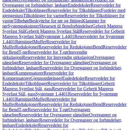
Overganger og forbindelser, løsbare
Endedeksler
Reservedeler for
Endedeksler
Tilkoblinger
Reservedeler for Tilkoblinger
Fordeler med
gjengestuss
Tilkoblinger for varme
Reservedeler for Tilkoblinger for
varme
Tilbehør
Beskyttelse for rør og fittings
Klammer for
rør
Systempakninger
Skruesett til flensforbindelser
Geberit Mapress
Syrefast Stål
Geberit Mapress Syrefast Stål
Reservedeler for Geberit
Mapress Syrefast Stål
Systemrør 1.4401
Reservedeler for Systemrør
1.4401
Rørnippel
Muffer
Reservedeler for
Muffer
Reduksjoner
Reservedeler for Reduksjoner
Bend
Reservedeler
for Bend
T-rør
Reservedeler for T-rør
Innvendig
sirkulasjon
Reservedeler for Innvendig sirkulasjon
Overganger
uløselige
Reservedeler for Overganger uløselige
Overganger og
forbindelser, løsbare
Reservedeler for Overganger og forbindelser,
løsbare
Kompensatorer
Reservedeler for
Kompensatorer
Gjennomføringer
Endedeksler
Reservedeler for
Endedeksler
Tilkoblinger
Reservedeler for Tilkoblinger
Geberit
Mapress Syrefast Stål, gass
Reservedeler for Geberit Mapress
Syrefast Stål, gass
Systemrør 1.4401
Reservedeler for Systemrør
1.4401
Rørnippel
Muffer
Reservedeler for
Muffer
Reduksjoner
Reservedeler for Reduksjoner
Bend
Reservedeler
for Bend
T-rør
Reservedeler for T-rør
Overganger
uløselige
Reservedeler for Overganger uløselige
Overganger og
forbindelser, løsbare
Reservedeler for Overganger og forbindelser,
løsbare
Endedeksler
Reservedeler for