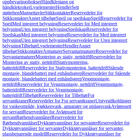
oppbevaringsbokser
Håndklestang og
håndklekroker
Lyselementer
Hendler
Sett
støtteben
Magnettavler
Stikkontakter
Reservedeler for
Stikkontakter
Annet tilbehør
Speil og speilskap
Speil
Reservedeler for
Speil
Med integrert belysning
Reservedeler for Med integrert
belysning
Uten integrert belysning
Speilskap
Reservedeler for
Speilskap
Med integrert belysning
Reservedeler for Med integrert
belysning
Uten integrert belysning
Reservedeler for Uten integrert
belysning
Tilbehør
Lyselementer
Hendler
Annet
tilbehør
Stikkontakter
Armaturer
Servantarmaturer
Reservedeler for
Servantarmaturer
Montering av stativ, nettdrift
Reservedeler for
Montering av stativ, nettdrift
Stativmontering,
batteridrift
Reservedeler for Stativmontering, batteridrift
Stående
montasje, blandebatteri med enhåndsgrep
Reservedeler for Stående
montasje, blandebatteri med enhåndsgrep
Veggmontasje,
nettdrift
Reservedeler for Veggmontasje, nettdrift
Veggmontasje,
batteridrift
Reservedeler for Veggmontasje,
batteridrift
Tilbehør
Reservedeler for Tilbehør
For
servantkraner
Reservedeler for For servantkraner
Utstyrstilkoblinger
for vaskeområde, kjøkkenvask, apparater og utslagsvask
Avløpssett
for servant
Reservedeler for Avløpssett for
servant
Rørbendvannlåser
Reservedeler for
Rørbendvannlåser
Dykkrørvannlåser for servanter
Reservedeler for
Dykkrørvannlåser for servanter
Dykkrørvannlåser for servanter,
plassbeparende modell
Reservedeler for Dykkrørvannlåser for