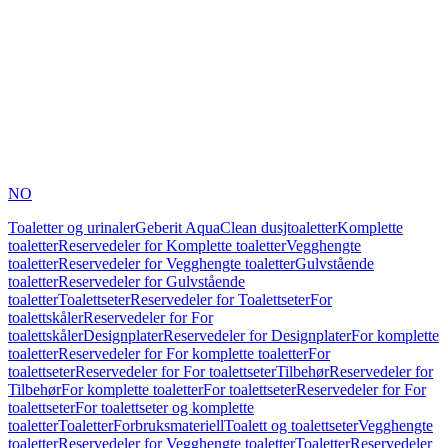
NO
Toaletter og urinaler
Geberit AquaClean dusjtoaletter
Komplette
toaletter
Reservedeler for Komplette toaletter
Vegghengte
toaletter
Reservedeler for Vegghengte toaletter
Gulvstående
toaletter
Reservedeler for Gulvstående
toaletter
Toalettseter
Reservedeler for Toalettseter
For
toalettskåler
Reservedeler for For
toalettskåler
Designplater
Reservedeler for Designplater
For komplette
toaletter
Reservedeler for For komplette toaletter
For
toalettseter
Reservedeler for For toalettseter
Tilbehør
Reservedeler for
Tilbehør
For komplette toaletter
For toalettseter
Reservedeler for For
toalettseter
For toalettseter og komplette
toaletter
Toaletter
Forbruksmateriell
Toalett og toalettseter
Vegghengte
toaletter
Reservedeler for Vegghengte toaletter
Toaletter
Reservedeler