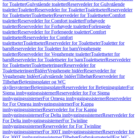
for Toaletter
Gulvstående toaletter
Reservedeler for Gulvstående
toaletter
Toaletter
Reservedeler for Toaletter
Toalettseter
Reservedeler
for Toalettseter
Toalettseter
Reservedeler for Toalettseter
Comfort
toaletter
Reservedeler for Comfort toaletter
Forhøyede
toaletter
Reservedeler for Forhøyede toaletter
Forlengede
toaletter
Reservedeler for Forlengede toaletter
Comfort
toalettseter
Reservedeler for Comfort
toalettseter
Toalettseter
Reservedeler for Toalettseter
Toaletter for
barn
Reservedeler for Toaletter for barn
Vegghengte
toaletter
Reservedeler for Vegghengte toaletter
Toalettseter for
barn
Reservedeler for Toalettseter for barn
Toalettseter
Reservedeler
for Toalettseter
Toalettseteringer
Reservedeler for
Toalettseteringer
Bidéer
Vegghengte bidéer
Reservedeler for
Vegghengte bidéer
Gulvstående bidéer
Tilbehør
Reservedeler for
Tilbehør
Betjeningsplater og WC
skyllesystemer
Betjeningsplater
Reservedeler for Betjeningsplater
For
Sigma innbyggingssisterner
Reservedeler for For Sigma
innbyggingssisterner
For Omega innbyggingssisterner
Reservedeler
for For Omega innbyggingssisterner
For Kappa
innbyggingssisterner
Reservedeler for For Kappa
innbyggingssisterner
For Delta innbyggingssisterner
Reservedeler for
For Delta innbyggingssisterner
For Twinline
innbyggingssisterner
Reservedeler for For Twinline
innbyggingssisterner
For 300T innbyggingssisterner
Reservedeler for
For 300T innbyggingssisterner
Tilbehør
Forbruksmateriell
For WC-