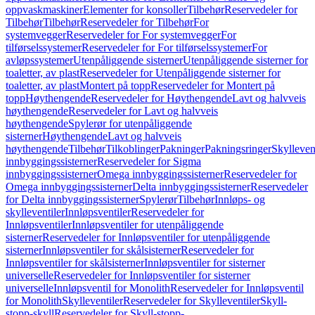
oppvaskmaskiner
Elementer for konsoller
Tilbehør
Reservedeler for
Tilbehør
Tilbehør
Reservedeler for Tilbehør
For
systemvegger
Reservedeler for For systemvegger
For
tilførselssystemer
Reservedeler for For tilførselssystemer
For
avløpssystemer
Utenpåliggende sisterner
Utenpåliggende sisterner for
toaletter, av plast
Reservedeler for Utenpåliggende sisterner for
toaletter, av plast
Montert på topp
Reservedeler for Montert på
topp
Høythengende
Reservedeler for Høythengende
Lavt og halvveis
høythengende
Reservedeler for Lavt og halvveis
høythengende
Spylerør for utenpåliggende
sisterner
Høythengende
Lavt og halvveis
høythengende
Tilbehør
Tilkoblinger
Pakninger
Pakningsringer
Skylleven
innbyggingssisterner
Reservedeler for Sigma
innbyggingssisterner
Omega innbyggingssisterner
Reservedeler for
Omega innbyggingssisterner
Delta innbyggingssisterner
Reservedeler
for Delta innbyggingssisterner
Spylerør
Tilbehør
Innløps- og
skylleventiler
Innløpsventiler
Reservedeler for
Innløpsventiler
Innløpsventiler for utenpåliggende
sisterner
Reservedeler for Innløpsventiler for utenpåliggende
sisterner
Innløpsventiler for skålsisterner
Reservedeler for
Innløpsventiler for skålsisterner
Innløpsventiler for sisterner
universelle
Reservedeler for Innløpsventiler for sisterner
universelle
Innløpsventil for Monolith
Reservedeler for Innløpsventil
for Monolith
Skylleventiler
Reservedeler for Skylleventiler
Skyll-
stopp-skyll
Reservedeler for Skyll-stopp-