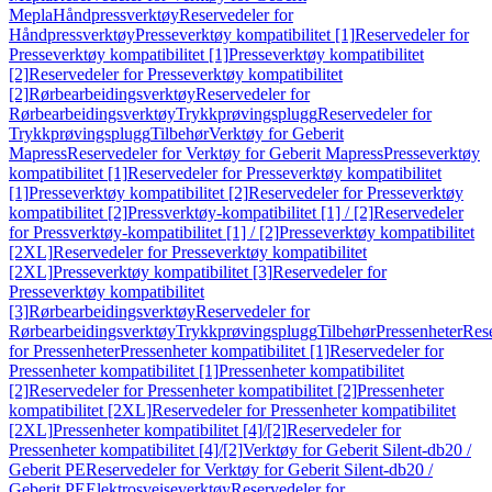
Mepla
Håndpressverktøy
Reservedeler for
Håndpressverktøy
Presseverktøy kompatibilitet [1]
Reservedeler for
Presseverktøy kompatibilitet [1]
Presseverktøy kompatibilitet
[2]
Reservedeler for Presseverktøy kompatibilitet
[2]
Rørbearbeidingsverktøy
Reservedeler for
Rørbearbeidingsverktøy
Trykkprøvingsplugg
Reservedeler for
Trykkprøvingsplugg
Tilbehør
Verktøy for Geberit
Mapress
Reservedeler for Verktøy for Geberit Mapress
Presseverktøy
kompatibilitet [1]
Reservedeler for Presseverktøy kompatibilitet
[1]
Presseverktøy kompatibilitet [2]
Reservedeler for Presseverktøy
kompatibilitet [2]
Pressverktøy-kompatibilitet [1] / [2]
Reservedeler
for Pressverktøy-kompatibilitet [1] / [2]
Presseverktøy kompatibilitet
[2XL]
Reservedeler for Presseverktøy kompatibilitet
[2XL]
Presseverktøy kompatibilitet [3]
Reservedeler for
Presseverktøy kompatibilitet
[3]
Rørbearbeidingsverktøy
Reservedeler for
Rørbearbeidingsverktøy
Trykkprøvingsplugg
Tilbehør
Pressenheter
Res
for Pressenheter
Pressenheter kompatibilitet [1]
Reservedeler for
Pressenheter kompatibilitet [1]
Pressenheter kompatibilitet
[2]
Reservedeler for Pressenheter kompatibilitet [2]
Pressenheter
kompatibilitet [2XL]
Reservedeler for Pressenheter kompatibilitet
[2XL]
Pressenheter kompatibilitet [4]/[2]
Reservedeler for
Pressenheter kompatibilitet [4]/[2]
Verktøy for Geberit Silent-db20 /
Geberit PE
Reservedeler for Verktøy for Geberit Silent-db20 /
Geberit PE
Elektrosveiseverktøy
Reservedeler for