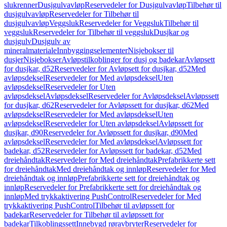
slukrenner
Dusjgulvavløp
Reservedeler for Dusjgulvavløp
Tilbehør til
dusjgulvavløp
Reservedeler for Tilbehør til
dusjgulvavløp
Veggsluk
Reservedeler for Veggsluk
Tilbehør til
veggsluk
Reservedeler for Tilbehør til veggsluk
Dusjkar og
dusjgulv
Dusjgulv av
mineralmateriale
Innbyggingselementer
Nisjebokser til
dusjer
Nisjebokser
Avløpstilkoblinger for dusj og badekar
Avløpsett
for dusjkar, d52
Reservedeler for Avløpsett for dusjkar, d52
Med
avløpsdeksel
Reservedeler for Med avløpsdeksel
Uten
avløpsdeksel
Reservedeler for Uten
avløpsdeksel
Avløpsdeksel
Reservedeler for Avløpsdeksel
Avløpssett
for dusjkar, d62
Reservedeler for Avløpssett for dusjkar, d62
Med
avløpsdeksel
Reservedeler for Med avløpsdeksel
Uten
avløpsdeksel
Reservedeler for Uten avløpsdeksel
Avløpssett for
dusjkar, d90
Reservedeler for Avløpssett for dusjkar, d90
Med
avløpsdeksel
Reservedeler for Med avløpsdeksel
Avløpssett for
badekar, d52
Reservedeler for Avløpssett for badekar, d52
Med
dreiehåndtak
Reservedeler for Med dreiehåndtak
Prefabrikkerte sett
for dreiehåndtak
Med dreiehåndtak og innløp
Reservedeler for Med
dreiehåndtak og innløp
Prefabrikkerte sett for dreiehåndtak og
innløp
Reservedeler for Prefabrikkerte sett for dreiehåndtak og
innløp
Med trykkaktivering PushControl
Reservedeler for Med
trykkaktivering PushControl
Tilbehør til avløpssett for
badekar
Reservedeler for Tilbehør til avløpssett for
badekar
Tilkoblingssett
Innebygd røravbryter
Reservedeler for