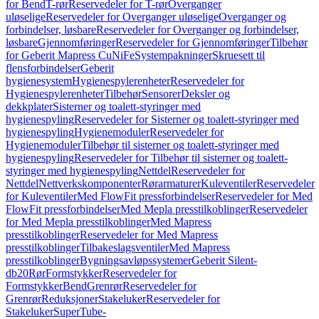
for Bend
T-rør
Reservedeler for T-rør
Overganger
uløselige
Reservedeler for Overganger uløselige
Overganger og
forbindelser, løsbare
Reservedeler for Overganger og forbindelser,
løsbare
Gjennomføringer
Reservedeler for Gjennomføringer
Tilbehør
for Geberit Mapress CuNiFe
Systempakninger
Skruesett til
flensforbindelser
Geberit
hygienesystem
Hygienespylerenheter
Reservedeler for
Hygienespylerenheter
Tilbehør
Sensorer
Deksler og
dekkplater
Sisterner og toalett-styringer med
hygienespyling
Reservedeler for Sisterner og toalett-styringer med
hygienespyling
Hygienemoduler
Reservedeler for
Hygienemoduler
Tilbehør til sisterner og toalett-styringer med
hygienespyling
Reservedeler for Tilbehør til sisterner og toalett-
styringer med hygienespyling
Nettdel
Reservedeler for
Nettdel
Nettverkskomponenter
Rørarmaturer
Kuleventiler
Reservedeler
for Kuleventiler
Med FlowFit pressforbindelser
Reservedeler for Med
FlowFit pressforbindelser
Med Mepla presstilkoblinger
Reservedeler
for Med Mepla presstilkoblinger
Med Mapress
presstilkoblinger
Reservedeler for Med Mapress
presstilkoblinger
Tilbakeslagsventiler
Med Mapress
presstilkoblinger
Bygningsavløpssystemer
Geberit Silent-
db20
Rør
Formstykker
Reservedeler for
Formstykker
Bend
Grenrør
Reservedeler for
Grenrør
Reduksjoner
Stakeluker
Reservedeler for
Stakeluker
SuperTube-