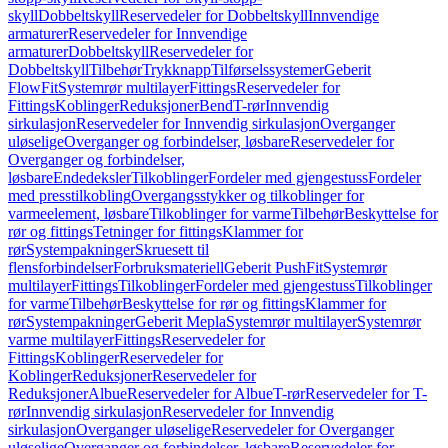
skyll
Dobbeltskyll
Reservedeler for Dobbeltskyll
Innvendige
armaturer
Reservedeler for Innvendige
armaturer
Dobbeltskyll
Reservedeler for
Dobbeltskyll
Tilbehør
Trykknapp
Tilførselssystemer
Geberit
FlowFit
Systemrør multilayer
Fittings
Reservedeler for
Fittings
Koblinger
Reduksjoner
Bend
T-rør
Innvendig
sirkulasjon
Reservedeler for Innvendig sirkulasjon
Overganger
uløselige
Overganger og forbindelser, løsbare
Reservedeler for
Overganger og forbindelser,
løsbare
Endedeksler
Tilkoblinger
Fordeler med gjengestuss
Fordeler
med presstilkobling
Overgangsstykker og tilkoblinger for
varmeelement, løsbare
Tilkoblinger for varme
Tilbehør
Beskyttelse for
rør og fittings
Tetninger for fittings
Klammer for
rør
Systempakninger
Skruesett til
flensforbindelser
Forbruksmateriell
Geberit PushFit
Systemrør
multilayer
Fittings
Tilkoblinger
Fordeler med gjengestuss
Tilkoblinger
for varme
Tilbehør
Beskyttelse for rør og fittings
Klammer for
rør
Systempakninger
Geberit Mepla
Systemrør multilayer
Systemrør
varme multilayer
Fittings
Reservedeler for
Fittings
Koblinger
Reservedeler for
Koblinger
Reduksjoner
Reservedeler for
Reduksjoner
Albue
Reservedeler for Albue
T-rør
Reservedeler for T-
rør
Innvendig sirkulasjon
Reservedeler for Innvendig
sirkulasjon
Overganger uløselige
Reservedeler for Overganger
uløselige
Overganger og forbindelser, løsbare
Reservedeler for