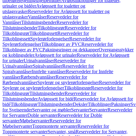
tilbehør
Betjeningshjelpemidler
Avløpstilkoblinger for toaletter,
urinaler og bidéer
Avløpssett for toaletter og
utslagsvasker
Reservedeler for Avløpssett for toaletter og
utslagsvasker
Vannlåser
Reservedeler for
Vannlåser
Tilslutningsbender
Reservedeler for
Tilslutningsbender
Tilkoblingsrør
Reservedeler for
Tilkoblingsrør
Tilkoblingssett
Reservedeler for
Tilkoblingssett
Spylerørforlengelser
Reservedeler for
Spylerørforlengelser
Tilkoblinger av PVC
Reservedeler for
Tilkoblinger av PVC
Pakningsringer og dekkapper
Overgangsstykker
og koblingsdeler
Avløpssett for urinaler
Reservedeler for Avløpssett
for urinaler
Urinalvannlåser
Reservedeler for
Urinalvannlåser
Spiralvannlåser
Reservedeler for
Spiralvannlåser
Innfelte vannlåser
Reservedeler for Innfelte
vannlåser
Rørbendvannlåser
Reservedeler for
Rørbendvannlåser
Spylerør og spylerørforlengelser
Reservedeler for
Spylerør og spylerørforlengelser
Tilkoblingsrør
Reservedeler for
Tilkoblingsrør
Tilslutningsbender
Reservedeler for
Tilslutningsbender
Avløpssett for bidé
Reservedeler for Avløpssett for
bidé
Tilkoblingsrør
Tilslutningsbender
Deksler
Tilkoblinger
Pakninger
Sv
for Sveiseender
Servanter og møbler
Servanter
Servanter
Reservedeler
for Servanter
Doble servanter
Reservedeler for Doble
servanter
Møbelservanter
Reservedeler for
Møbelservanter
Toppmonterte servanter
Reservedeler for
Toppmonterte servanter
Servanter, små
Reservedeler for Servanter,