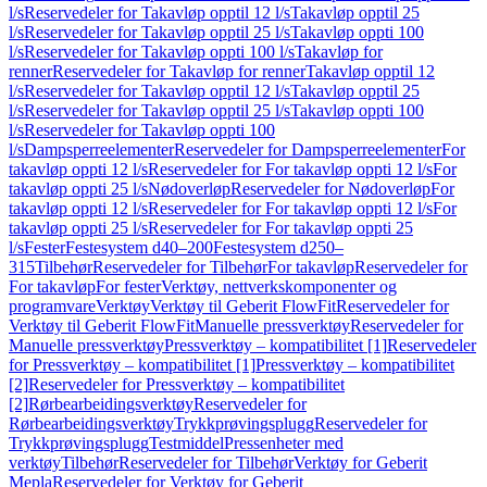
l/s
Reservedeler for Takavløp opptil 12 l/s
Takavløp opptil 25
l/s
Reservedeler for Takavløp opptil 25 l/s
Takavløp oppti 100
l/s
Reservedeler for Takavløp oppti 100 l/s
Takavløp for
renner
Reservedeler for Takavløp for renner
Takavløp opptil 12
l/s
Reservedeler for Takavløp opptil 12 l/s
Takavløp opptil 25
l/s
Reservedeler for Takavløp opptil 25 l/s
Takavløp oppti 100
l/s
Reservedeler for Takavløp oppti 100
l/s
Dampsperreelementer
Reservedeler for Dampsperreelementer
For
takavløp oppti 12 l/s
Reservedeler for For takavløp oppti 12 l/s
For
takavløp oppti 25 l/s
Nødoverløp
Reservedeler for Nødoverløp
For
takavløp oppti 12 l/s
Reservedeler for For takavløp oppti 12 l/s
For
takavløp oppti 25 l/s
Reservedeler for For takavløp oppti 25
l/s
Fester
Festesystem d40–200
Festesystem d250–
315
Tilbehør
Reservedeler for Tilbehør
For takavløp
Reservedeler for
For takavløp
For fester
Verktøy, nettverkskomponenter og
programvare
Verktøy
Verktøy til Geberit FlowFit
Reservedeler for
Verktøy til Geberit FlowFit
Manuelle pressverktøy
Reservedeler for
Manuelle pressverktøy
Pressverktøy – kompatibilitet [1]
Reservedeler
for Pressverktøy – kompatibilitet [1]
Pressverktøy – kompatibilitet
[2]
Reservedeler for Pressverktøy – kompatibilitet
[2]
Rørbearbeidingsverktøy
Reservedeler for
Rørbearbeidingsverktøy
Trykkprøvingsplugg
Reservedeler for
Trykkprøvingsplugg
Testmiddel
Pressenheter med
verktøy
Tilbehør
Reservedeler for Tilbehør
Verktøy for Geberit
Mepla
Reservedeler for Verktøy for Geberit