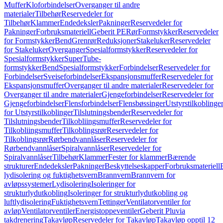
Muffer
Kloforbindelser
Overganger til andre
materialer
Tilbehør
Reservedeler for
Tilbehør
Klammer
Endedeksler
Pakninger
Reservedeler for
Pakninger
Forbruksmateriell
Geberit PE
Rør
Formstykker
Reservedeler
for Formstykker
Bend
Grenrør
Reduksjoner
Stakeluker
Reservedeler
for Stakeluker
Overganger
Spesialformstykker
Reservedeler for
Spesialformstykker
SuperTube-
formstykker
Bend
Spesialformstykker
Forbindelser
Reservedeler for
Forbindelser
Sveiseforbindelser
Ekspansjonsmuffer
Reservedeler for
Ekspansjonsmuffer
Overganger til andre materialer
Reservedeler for
Overganger til andre materialer
Gjengeforbindelser
Reservedeler for
Gjengeforbindelser
Flensforbindelser
Flensbøssinger
Utstyrstilkoblinge
for Utstyrstilkoblinger
Tilslutningsbender
Reservedeler for
Tilslutningsbender
Tilkobliingsmuffer
Reservedeler for
Tilkobliingsmuffer
Tilkoblingsrør
Reservedeler for
Tilkoblingsrør
Rørbendvannlåser
Reservedeler for
Rørbendvannlåser
Spiralvannlåser
Reservedeler for
Spiralvannlåser
Tilbehør
Klammer
Fester for klammer
Bærende
strukturer
Endedeksler
Pakninger
Beskyttelseskapper
Forbruksmateriell
lydisolering og fuktighetsvern
Brannvern
Brannvern for
avløpssystemer
Lydisolering
Isoleringer for
strukturlydutkobling
Isoleringer for strukturlydutkobling og
luftlydisolering
Fuktighetsvern
Tettinger
Ventilatorventiler for
avløp
Ventilatorventiler
Energistoppeventiler
Geberit Pluvia
takdrenering
Takavløp
Reservedeler for Takavløp
Takavløp opptil 12