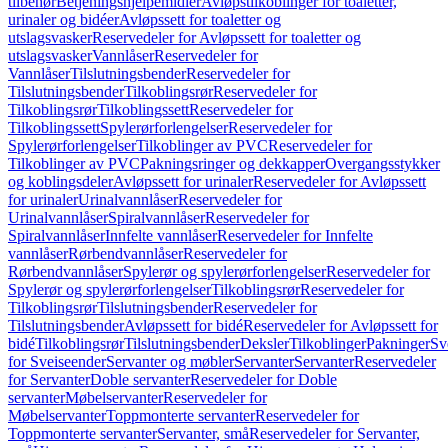
tilbehør
Betjeningshjelpemidler
Avløpstilkoblinger for toaletter,
urinaler og bidéer
Avløpssett for toaletter og
utslagsvasker
Reservedeler for Avløpssett for toaletter og
utslagsvasker
Vannlåser
Reservedeler for
Vannlåser
Tilslutningsbender
Reservedeler for
Tilslutningsbender
Tilkoblingsrør
Reservedeler for
Tilkoblingsrør
Tilkoblingssett
Reservedeler for
Tilkoblingssett
Spylerørforlengelser
Reservedeler for
Spylerørforlengelser
Tilkoblinger av PVC
Reservedeler for
Tilkoblinger av PVC
Pakningsringer og dekkapper
Overgangsstykker
og koblingsdeler
Avløpssett for urinaler
Reservedeler for Avløpssett
for urinaler
Urinalvannlåser
Reservedeler for
Urinalvannlåser
Spiralvannlåser
Reservedeler for
Spiralvannlåser
Innfelte vannlåser
Reservedeler for Innfelte
vannlåser
Rørbendvannlåser
Reservedeler for
Rørbendvannlåser
Spylerør og spylerørforlengelser
Reservedeler for
Spylerør og spylerørforlengelser
Tilkoblingsrør
Reservedeler for
Tilkoblingsrør
Tilslutningsbender
Reservedeler for
Tilslutningsbender
Avløpssett for bidé
Reservedeler for Avløpssett for
bidé
Tilkoblingsrør
Tilslutningsbender
Deksler
Tilkoblinger
Pakninger
Sv
for Sveiseender
Servanter og møbler
Servanter
Servanter
Reservedeler
for Servanter
Doble servanter
Reservedeler for Doble
servanter
Møbelservanter
Reservedeler for
Møbelservanter
Toppmonterte servanter
Reservedeler for
Toppmonterte servanter
Servanter, små
Reservedeler for Servanter,