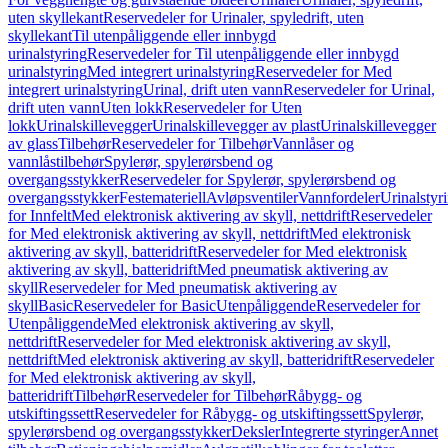
uten skyllekant
Reservedeler for Urinaler, spyledrift, uten
skyllekant
Til utenpåliggende eller innbygd
urinalstyring
Reservedeler for Til utenpåliggende eller innbygd
urinalstyring
Med integrert urinalstyring
Reservedeler for Med
integrert urinalstyring
Urinal, drift uten vann
Reservedeler for Urinal,
drift uten vann
Uten lokk
Reservedeler for Uten
lokk
Urinalskillevegger
Urinalskillevegger av plast
Urinalskillevegger
av glass
Tilbehør
Reservedeler for Tilbehør
Vannlåser og
vannlåstilbehør
Spylerør, spylerørsbend og
overgangsstykker
Reservedeler for Spylerør, spylerørsbend og
overgangsstykker
Festemateriell
Avløpsventiler
Vannfordeler
Urinalstyr
for Innfelt
Med elektronisk aktivering av skyll, nettdrift
Reservedeler
for Med elektronisk aktivering av skyll, nettdrift
Med elektronisk
aktivering av skyll, batteridrift
Reservedeler for Med elektronisk
aktivering av skyll, batteridrift
Med pneumatisk aktivering av
skyll
Reservedeler for Med pneumatisk aktivering av
skyll
Basic
Reservedeler for Basic
Utenpåliggende
Reservedeler for
Utenpåliggende
Med elektronisk aktivering av skyll,
nettdrift
Reservedeler for Med elektronisk aktivering av skyll,
nettdrift
Med elektronisk aktivering av skyll, batteridrift
Reservedeler
for Med elektronisk aktivering av skyll,
batteridrift
Tilbehør
Reservedeler for Tilbehør
Råbygg- og
utskiftingssett
Reservedeler for Råbygg- og utskiftingssett
Spylerør,
spylerørsbend og overgangsstykker
Deksler
Integrerte styringer
Annet