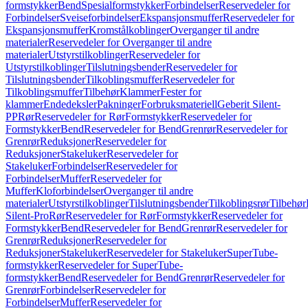
formstykker
Bend
Spesialformstykker
Forbindelser
Reservedeler for
Forbindelser
Sveiseforbindelser
Ekspansjonsmuffer
Reservedeler for
Ekspansjonsmuffer
Kromstålkoblinger
Overganger til andre
materialer
Reservedeler for Overganger til andre
materialer
Utstyrstilkoblinger
Reservedeler for
Utstyrstilkoblinger
Tilslutningsbender
Reservedeler for
Tilslutningsbender
Tilkoblingsmuffer
Reservedeler for
Tilkoblingsmuffer
Tilbehør
Klammer
Fester for
klammer
Endedeksler
Pakninger
Forbruksmateriell
Geberit Silent-
PP
Rør
Reservedeler for Rør
Formstykker
Reservedeler for
Formstykker
Bend
Reservedeler for Bend
Grenrør
Reservedeler for
Grenrør
Reduksjoner
Reservedeler for
Reduksjoner
Stakeluker
Reservedeler for
Stakeluker
Forbindelser
Reservedeler for
Forbindelser
Muffer
Reservedeler for
Muffer
Kloforbindelser
Overganger til andre
materialer
Utstyrstilkoblinger
Tilslutningsbender
Tilkoblingsrør
Tilbehør
Silent-Pro
Rør
Reservedeler for Rør
Formstykker
Reservedeler for
Formstykker
Bend
Reservedeler for Bend
Grenrør
Reservedeler for
Grenrør
Reduksjoner
Reservedeler for
Reduksjoner
Stakeluker
Reservedeler for Stakeluker
SuperTube-
formstykker
Reservedeler for SuperTube-
formstykker
Bend
Reservedeler for Bend
Grenrør
Reservedeler for
Grenrør
Forbindelser
Reservedeler for
Forbindelser
Muffer
Reservedeler for