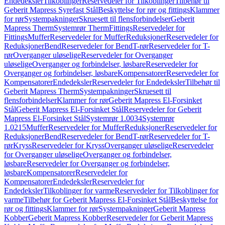
Endedeksler
Tilkoblinger
Reservedeler for Tilkoblinger
Tilbehør til
Geberit Mapress Syrefast Stål
Beskyttelse for rør og fittings
Klammer
for rør
Systempakninger
Skruesett til flensforbindelser
Geberit
Mapress Therm
Systemrør Therm
Fittings
Reservedeler for
Fittings
Muffer
Reservedeler for Muffer
Reduksjoner
Reservedeler for
Reduksjoner
Bend
Reservedeler for Bend
T-rør
Reservedeler for T-
rør
Overganger uløselige
Reservedeler for Overganger
uløselige
Overganger og forbindelser, løsbare
Reservedeler for
Overganger og forbindelser, løsbare
Kompensatorer
Reservedeler for
Kompensatorer
Endedeksler
Reservedeler for Endedeksler
Tilbehør til
Geberit Mapress Therm
Systempakninger
Skruesett til
flensforbindelser
Klammer for rør
Geberit Mapress El-Forsinket
Stål
Geberit Mapress El-Forsinket Stål
Reservedeler for Geberit
Mapress El-Forsinket Stål
Systemrør 1.0034
Systemrør
1.0215
Muffer
Reservedeler for Muffer
Reduksjoner
Reservedeler for
Reduksjoner
Bend
Reservedeler for Bend
T-rør
Reservedeler for T-
rør
Kryss
Reservedeler for Kryss
Overganger uløselige
Reservedeler
for Overganger uløselige
Overganger og forbindelser,
løsbare
Reservedeler for Overganger og forbindelser,
løsbare
Kompensatorer
Reservedeler for
Kompensatorer
Endedeksler
Reservedeler for
Endedeksler
Tilkoblinger for varme
Reservedeler for Tilkoblinger for
varme
Tilbehør for Geberit Mapress El-Forsinket Stål
Beskyttelse for
rør og fittings
Klammer for rør
Systempakninger
Geberit Mapress
Kobber
Geberit Mapress Kobber
Reservedeler for Geberit Mapress