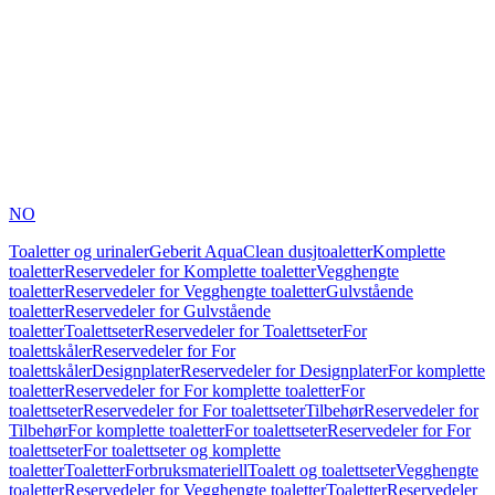
NO
Toaletter og urinaler
Geberit AquaClean dusjtoaletter
Komplette
toaletter
Reservedeler for Komplette toaletter
Vegghengte
toaletter
Reservedeler for Vegghengte toaletter
Gulvstående
toaletter
Reservedeler for Gulvstående
toaletter
Toalettseter
Reservedeler for Toalettseter
For
toalettskåler
Reservedeler for For
toalettskåler
Designplater
Reservedeler for Designplater
For komplette
toaletter
Reservedeler for For komplette toaletter
For
toalettseter
Reservedeler for For toalettseter
Tilbehør
Reservedeler for
Tilbehør
For komplette toaletter
For toalettseter
Reservedeler for For
toalettseter
For toalettseter og komplette
toaletter
Toaletter
Forbruksmateriell
Toalett og toalettseter
Vegghengte
toaletter
Reservedeler for Vegghengte toaletter
Toaletter
Reservedeler