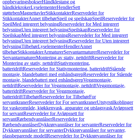
oppbevaringsbokser
Håndklestang og
håndklekroker
Lyselementer
Hendler
Sett
støtteben
Magnettavler
Stikkontakter
Reservedeler for
Stikkontakter
Annet tilbehør
Speil og speilskap
Speil
Reservedeler for
Speil
Med integrert belysning
Reservedeler for Med integrert
belysning
Uten integrert belysning
Speilskap
Reservedeler for
Speilskap
Med integrert belysning
Reservedeler for Med integrert
belysning
Uten integrert belysning
Reservedeler for Uten integrert
belysning
Tilbehør
Lyselementer
Hendler
Annet
tilbehør
Stikkontakter
Armaturer
Servantarmaturer
Reservedeler for
Servantarmaturer
Montering av stativ, nettdrift
Reservedeler for
Montering av stativ, nettdrift
Stativmontering,
batteridrift
Reservedeler for Stativmontering, batteridrift
Stående
montasje, blandebatteri med enhåndsgrep
Reservedeler for Stående
montasje, blandebatteri med enhåndsgrep
Veggmontasje,
nettdrift
Reservedeler for Veggmontasje, nettdrift
Veggmontasje,
batteridrift
Reservedeler for Veggmontasje,
batteridrift
Tilbehør
Reservedeler for Tilbehør
For
servantkraner
Reservedeler for For servantkraner
Utstyrstilkoblinger
for vaskeområde, kjøkkenvask, apparater og utslagsvask
Avløpssett
for servant
Reservedeler for Avløpssett for
servant
Rørbendvannlåser
Reservedeler for
Rørbendvannlåser
Dykkrørvannlåser for servanter
Reservedeler for
Dykkrørvannlåser for servanter
Dykkrørvannlåser for servanter,
plassbeparende modell
Reservedeler for Dykkrørvannlåser for