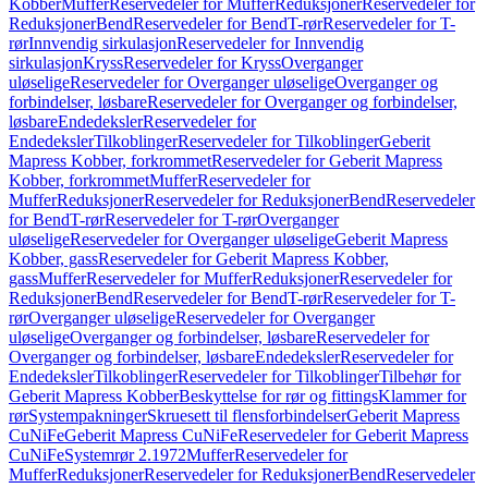
Kobber
Muffer
Reservedeler for Muffer
Reduksjoner
Reservedeler for
Reduksjoner
Bend
Reservedeler for Bend
T-rør
Reservedeler for T-
rør
Innvendig sirkulasjon
Reservedeler for Innvendig
sirkulasjon
Kryss
Reservedeler for Kryss
Overganger
uløselige
Reservedeler for Overganger uløselige
Overganger og
forbindelser, løsbare
Reservedeler for Overganger og forbindelser,
løsbare
Endedeksler
Reservedeler for
Endedeksler
Tilkoblinger
Reservedeler for Tilkoblinger
Geberit
Mapress Kobber, forkrommet
Reservedeler for Geberit Mapress
Kobber, forkrommet
Muffer
Reservedeler for
Muffer
Reduksjoner
Reservedeler for Reduksjoner
Bend
Reservedeler
for Bend
T-rør
Reservedeler for T-rør
Overganger
uløselige
Reservedeler for Overganger uløselige
Geberit Mapress
Kobber, gass
Reservedeler for Geberit Mapress Kobber,
gass
Muffer
Reservedeler for Muffer
Reduksjoner
Reservedeler for
Reduksjoner
Bend
Reservedeler for Bend
T-rør
Reservedeler for T-
rør
Overganger uløselige
Reservedeler for Overganger
uløselige
Overganger og forbindelser, løsbare
Reservedeler for
Overganger og forbindelser, løsbare
Endedeksler
Reservedeler for
Endedeksler
Tilkoblinger
Reservedeler for Tilkoblinger
Tilbehør for
Geberit Mapress Kobber
Beskyttelse for rør og fittings
Klammer for
rør
Systempakninger
Skruesett til flensforbindelser
Geberit Mapress
CuNiFe
Geberit Mapress CuNiFe
Reservedeler for Geberit Mapress
CuNiFe
Systemrør 2.1972
Muffer
Reservedeler for
Muffer
Reduksjoner
Reservedeler for Reduksjoner
Bend
Reservedeler