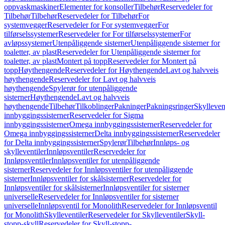
oppvaskmaskiner
Elementer for konsoller
Tilbehør
Reservedeler for
Tilbehør
Tilbehør
Reservedeler for Tilbehør
For
systemvegger
Reservedeler for For systemvegger
For
tilførselssystemer
Reservedeler for For tilførselssystemer
For
avløpssystemer
Utenpåliggende sisterner
Utenpåliggende sisterner for
toaletter, av plast
Reservedeler for Utenpåliggende sisterner for
toaletter, av plast
Montert på topp
Reservedeler for Montert på
topp
Høythengende
Reservedeler for Høythengende
Lavt og halvveis
høythengende
Reservedeler for Lavt og halvveis
høythengende
Spylerør for utenpåliggende
sisterner
Høythengende
Lavt og halvveis
høythengende
Tilbehør
Tilkoblinger
Pakninger
Pakningsringer
Skylleven
innbyggingssisterner
Reservedeler for Sigma
innbyggingssisterner
Omega innbyggingssisterner
Reservedeler for
Omega innbyggingssisterner
Delta innbyggingssisterner
Reservedeler
for Delta innbyggingssisterner
Spylerør
Tilbehør
Innløps- og
skylleventiler
Innløpsventiler
Reservedeler for
Innløpsventiler
Innløpsventiler for utenpåliggende
sisterner
Reservedeler for Innløpsventiler for utenpåliggende
sisterner
Innløpsventiler for skålsisterner
Reservedeler for
Innløpsventiler for skålsisterner
Innløpsventiler for sisterner
universelle
Reservedeler for Innløpsventiler for sisterner
universelle
Innløpsventil for Monolith
Reservedeler for Innløpsventil
for Monolith
Skylleventiler
Reservedeler for Skylleventiler
Skyll-
stopp-skyll
Reservedeler for Skyll-stopp-