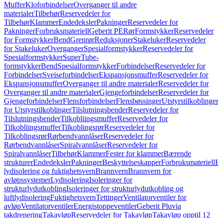
Muffer
Kloforbindelser
Overganger til andre
materialer
Tilbehør
Reservedeler for
Tilbehør
Klammer
Endedeksler
Pakninger
Reservedeler for
Pakninger
Forbruksmateriell
Geberit PE
Rør
Formstykker
Reservedeler
for Formstykker
Bend
Grenrør
Reduksjoner
Stakeluker
Reservedeler
for Stakeluker
Overganger
Spesialformstykker
Reservedeler for
Spesialformstykker
SuperTube-
formstykker
Bend
Spesialformstykker
Forbindelser
Reservedeler for
Forbindelser
Sveiseforbindelser
Ekspansjonsmuffer
Reservedeler for
Ekspansjonsmuffer
Overganger til andre materialer
Reservedeler for
Overganger til andre materialer
Gjengeforbindelser
Reservedeler for
Gjengeforbindelser
Flensforbindelser
Flensbøssinger
Utstyrstilkoblinge
for Utstyrstilkoblinger
Tilslutningsbender
Reservedeler for
Tilslutningsbender
Tilkobliingsmuffer
Reservedeler for
Tilkobliingsmuffer
Tilkoblingsrør
Reservedeler for
Tilkoblingsrør
Rørbendvannlåser
Reservedeler for
Rørbendvannlåser
Spiralvannlåser
Reservedeler for
Spiralvannlåser
Tilbehør
Klammer
Fester for klammer
Bærende
strukturer
Endedeksler
Pakninger
Beskyttelseskapper
Forbruksmateriell
lydisolering og fuktighetsvern
Brannvern
Brannvern for
avløpssystemer
Lydisolering
Isoleringer for
strukturlydutkobling
Isoleringer for strukturlydutkobling og
luftlydisolering
Fuktighetsvern
Tettinger
Ventilatorventiler for
avløp
Ventilatorventiler
Energistoppeventiler
Geberit Pluvia
takdrenering
Takavløp
Reservedeler for Takavløp
Takavløp opptil 12