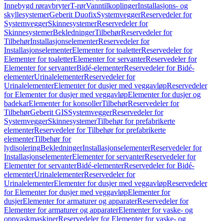
Innebygd røravbryter
T-rør
Vanntilkoplinger
Installasjons- og
skyllesystemer
Geberit Duofix
Systemvegger
Reservedeler for
Systemvegger
Skinnesystemer
Reservedeler for
Skinnesystemer
Bekledninger
Tilbehør
Reservedeler for
Tilbehør
Installasjonselementer
Reservedeler for
Installasjonselementer
Elementer for toaletter
Reservedeler for
Elementer for toaletter
Elementer for servanter
Reservedeler for
Elementer for servanter
Bidé-elementer
Reservedeler for Bidé-
elementer
Urinalelementer
Reservedeler for
Urinalelementer
Elementer for dusjer med veggavløp
Reservedeler
for Elementer for dusjer med veggavløp
Elementer for dusjer og
badekar
Elementer for konsoller
Tilbehør
Reservedeler for
Tilbehør
Geberit GIS
Systemvegger
Reservedeler for
Systemvegger
Skinnesystemer
Tilbehør for prefabrikerte
elementer
Reservedeler for Tilbehør for prefabrikerte
elementer
Tilbehør for
lydisolering
Bekledninger
Installasjonselementer
Reservedeler for
Installasjonselementer
Elementer for servanter
Reservedeler for
Elementer for servanter
Bidé-elementer
Reservedeler for Bidé-
elementer
Urinalelementer
Reservedeler for
Urinalelementer
Elementer for dusjer med veggavløp
Reservedeler
for Elementer for dusjer med veggavløp
Elementer for
dusjer
Elementer for armaturer og apparater
Reservedeler for
Elementer for armaturer og apparater
Elementer for vaske- og
oppvaskmaskiner
Reservedeler for Elementer for vaske- og