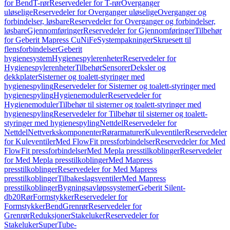
for Bend
T-rør
Reservedeler for T-rør
Overganger
uløselige
Reservedeler for Overganger uløselige
Overganger og
forbindelser, løsbare
Reservedeler for Overganger og forbindelser,
løsbare
Gjennomføringer
Reservedeler for Gjennomføringer
Tilbehør
for Geberit Mapress CuNiFe
Systempakninger
Skruesett til
flensforbindelser
Geberit
hygienesystem
Hygienespylerenheter
Reservedeler for
Hygienespylerenheter
Tilbehør
Sensorer
Deksler og
dekkplater
Sisterner og toalett-styringer med
hygienespyling
Reservedeler for Sisterner og toalett-styringer med
hygienespyling
Hygienemoduler
Reservedeler for
Hygienemoduler
Tilbehør til sisterner og toalett-styringer med
hygienespyling
Reservedeler for Tilbehør til sisterner og toalett-
styringer med hygienespyling
Nettdel
Reservedeler for
Nettdel
Nettverkskomponenter
Rørarmaturer
Kuleventiler
Reservedeler
for Kuleventiler
Med FlowFit pressforbindelser
Reservedeler for Med
FlowFit pressforbindelser
Med Mepla presstilkoblinger
Reservedeler
for Med Mepla presstilkoblinger
Med Mapress
presstilkoblinger
Reservedeler for Med Mapress
presstilkoblinger
Tilbakeslagsventiler
Med Mapress
presstilkoblinger
Bygningsavløpssystemer
Geberit Silent-
db20
Rør
Formstykker
Reservedeler for
Formstykker
Bend
Grenrør
Reservedeler for
Grenrør
Reduksjoner
Stakeluker
Reservedeler for
Stakeluker
SuperTube-