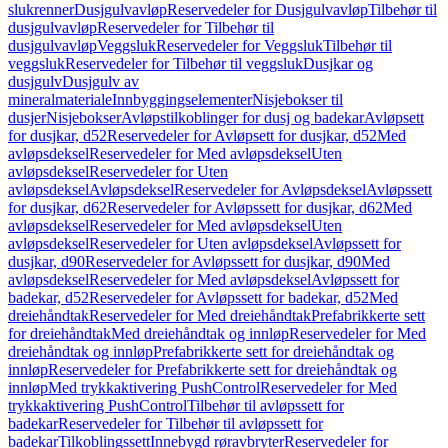
slukrenner
Dusjgulvavløp
Reservedeler for Dusjgulvavløp
Tilbehør til
dusjgulvavløp
Reservedeler for Tilbehør til
dusjgulvavløp
Veggsluk
Reservedeler for Veggsluk
Tilbehør til
veggsluk
Reservedeler for Tilbehør til veggsluk
Dusjkar og
dusjgulv
Dusjgulv av
mineralmateriale
Innbyggingselementer
Nisjebokser til
dusjer
Nisjebokser
Avløpstilkoblinger for dusj og badekar
Avløpsett
for dusjkar, d52
Reservedeler for Avløpsett for dusjkar, d52
Med
avløpsdeksel
Reservedeler for Med avløpsdeksel
Uten
avløpsdeksel
Reservedeler for Uten
avløpsdeksel
Avløpsdeksel
Reservedeler for Avløpsdeksel
Avløpssett
for dusjkar, d62
Reservedeler for Avløpssett for dusjkar, d62
Med
avløpsdeksel
Reservedeler for Med avløpsdeksel
Uten
avløpsdeksel
Reservedeler for Uten avløpsdeksel
Avløpssett for
dusjkar, d90
Reservedeler for Avløpssett for dusjkar, d90
Med
avløpsdeksel
Reservedeler for Med avløpsdeksel
Avløpssett for
badekar, d52
Reservedeler for Avløpssett for badekar, d52
Med
dreiehåndtak
Reservedeler for Med dreiehåndtak
Prefabrikkerte sett
for dreiehåndtak
Med dreiehåndtak og innløp
Reservedeler for Med
dreiehåndtak og innløp
Prefabrikkerte sett for dreiehåndtak og
innløp
Reservedeler for Prefabrikkerte sett for dreiehåndtak og
innløp
Med trykkaktivering PushControl
Reservedeler for Med
trykkaktivering PushControl
Tilbehør til avløpssett for
badekar
Reservedeler for Tilbehør til avløpssett for
badekar
Tilkoblingssett
Innebygd røravbryter
Reservedeler for