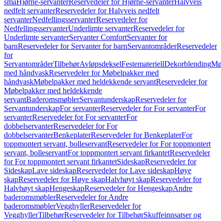
små
Hjørne-servanter
Reservedeler for Hjørne-servanter
Halvveis
nedfelt servanter
Reservedeler for Halvveis nedfelt
servanter
Nedfellingsservanter
Reservedeler for
Nedfellingsservanter
Underlimte servanter
Reservedeler for
Underlimte servanter
Servanter Comfort
Servanter for
barn
Reservedeler for Servanter for barn
Servantområder
Reservedeler
for
Servantområder
Tilbehør
Avløpsdeksel
Festemateriell
Dekorblending
Mø
med håndvask
Reservedeler for Møbelpakker med
håndvask
Møbelpakker med heldekkende servant
Reservedeler for
Møbelpakker med heldekkende
servant
Baderomsmøbler
Servantunderskap
Reservedeler for
Servantunderskap
For servanter
Reservedeler for For servanter
For
servanter
Reservedeler for For servanter
For
dobbelservanter
Reservedeler for For
dobbelservanter
Benkeplater
Reservedeler for Benkeplater
For
toppmontert servant, bolleservant
Reservedeler for For toppmontert
servant, bolleservant
For toppmontert servant firkantet
Reservedeler
for For toppmontert servant firkantet
Sideskap
Reservedeler for
Sideskap
Lave sideskap
Reservedeler for Lave sideskap
Høye
skap
Reservedeler for Høye skap
Halvhøyt skap
Reservedeler for
Halvhøyt skap
Hengeskap
Reservedeler for Hengeskap
Andre
baderomsmøbler
Reservedeler for Andre
baderomsmøbler
Vegghyller
Reservedeler for
Vegghyller
Tilbehør
Reservedeler for Tilbehør
Skuffeinnsatser og