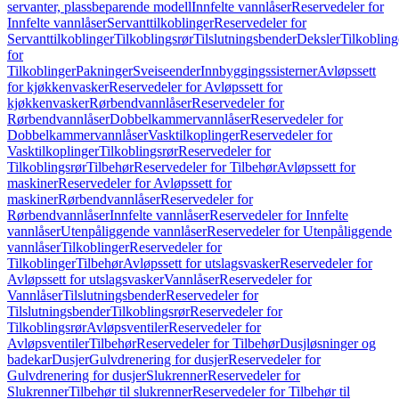
servanter, plassbeparende modell
Innfelte vannlåser
Reservedeler for
Innfelte vannlåser
Servanttilkoblinger
Reservedeler for
Servanttilkoblinger
Tilkoblingsrør
Tilslutningsbender
Deksler
Tilkobling
for
Tilkoblinger
Pakninger
Sveiseender
Innbyggingssisterner
Avløpssett
for kjøkkenvasker
Reservedeler for Avløpssett for
kjøkkenvasker
Rørbendvannlåser
Reservedeler for
Rørbendvannlåser
Dobbelkammervannlåser
Reservedeler for
Dobbelkammervannlåser
Vasktilkoplinger
Reservedeler for
Vasktilkoplinger
Tilkoblingsrør
Reservedeler for
Tilkoblingsrør
Tilbehør
Reservedeler for Tilbehør
Avløpssett for
maskiner
Reservedeler for Avløpssett for
maskiner
Rørbendvannlåser
Reservedeler for
Rørbendvannlåser
Innfelte vannlåser
Reservedeler for Innfelte
vannlåser
Utenpåliggende vannlåser
Reservedeler for Utenpåliggende
vannlåser
Tilkoblinger
Reservedeler for
Tilkoblinger
Tilbehør
Avløpssett for utslagsvasker
Reservedeler for
Avløpssett for utslagsvasker
Vannlåser
Reservedeler for
Vannlåser
Tilslutningsbender
Reservedeler for
Tilslutningsbender
Tilkoblingsrør
Reservedeler for
Tilkoblingsrør
Avløpsventiler
Reservedeler for
Avløpsventiler
Tilbehør
Reservedeler for Tilbehør
Dusjløsninger og
badekar
Dusjer
Gulvdrenering for dusjer
Reservedeler for
Gulvdrenering for dusjer
Slukrenner
Reservedeler for
Slukrenner
Tilbehør til slukrenner
Reservedeler for Tilbehør til