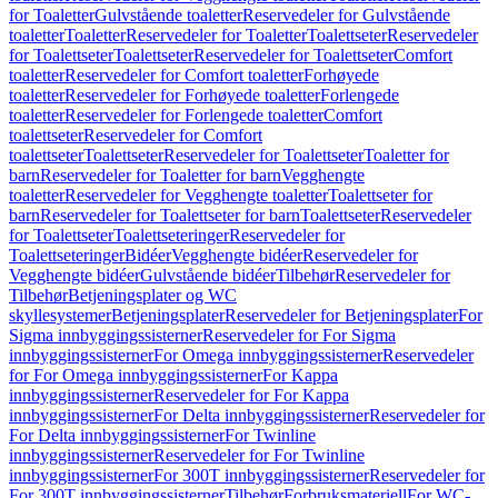
for Toaletter
Gulvstående toaletter
Reservedeler for Gulvstående
toaletter
Toaletter
Reservedeler for Toaletter
Toalettseter
Reservedeler
for Toalettseter
Toalettseter
Reservedeler for Toalettseter
Comfort
toaletter
Reservedeler for Comfort toaletter
Forhøyede
toaletter
Reservedeler for Forhøyede toaletter
Forlengede
toaletter
Reservedeler for Forlengede toaletter
Comfort
toalettseter
Reservedeler for Comfort
toalettseter
Toalettseter
Reservedeler for Toalettseter
Toaletter for
barn
Reservedeler for Toaletter for barn
Vegghengte
toaletter
Reservedeler for Vegghengte toaletter
Toalettseter for
barn
Reservedeler for Toalettseter for barn
Toalettseter
Reservedeler
for Toalettseter
Toalettseteringer
Reservedeler for
Toalettseteringer
Bidéer
Vegghengte bidéer
Reservedeler for
Vegghengte bidéer
Gulvstående bidéer
Tilbehør
Reservedeler for
Tilbehør
Betjeningsplater og WC
skyllesystemer
Betjeningsplater
Reservedeler for Betjeningsplater
For
Sigma innbyggingssisterner
Reservedeler for For Sigma
innbyggingssisterner
For Omega innbyggingssisterner
Reservedeler
for For Omega innbyggingssisterner
For Kappa
innbyggingssisterner
Reservedeler for For Kappa
innbyggingssisterner
For Delta innbyggingssisterner
Reservedeler for
For Delta innbyggingssisterner
For Twinline
innbyggingssisterner
Reservedeler for For Twinline
innbyggingssisterner
For 300T innbyggingssisterner
Reservedeler for
For 300T innbyggingssisterner
Tilbehør
Forbruksmateriell
For WC-