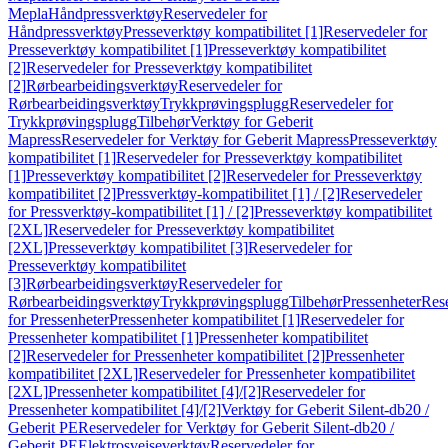
Mepla
Håndpressverktøy
Reservedeler for
Håndpressverktøy
Presseverktøy kompatibilitet [1]
Reservedeler for
Presseverktøy kompatibilitet [1]
Presseverktøy kompatibilitet
[2]
Reservedeler for Presseverktøy kompatibilitet
[2]
Rørbearbeidingsverktøy
Reservedeler for
Rørbearbeidingsverktøy
Trykkprøvingsplugg
Reservedeler for
Trykkprøvingsplugg
Tilbehør
Verktøy for Geberit
Mapress
Reservedeler for Verktøy for Geberit Mapress
Presseverktøy
kompatibilitet [1]
Reservedeler for Presseverktøy kompatibilitet
[1]
Presseverktøy kompatibilitet [2]
Reservedeler for Presseverktøy
kompatibilitet [2]
Pressverktøy-kompatibilitet [1] / [2]
Reservedeler
for Pressverktøy-kompatibilitet [1] / [2]
Presseverktøy kompatibilitet
[2XL]
Reservedeler for Presseverktøy kompatibilitet
[2XL]
Presseverktøy kompatibilitet [3]
Reservedeler for
Presseverktøy kompatibilitet
[3]
Rørbearbeidingsverktøy
Reservedeler for
Rørbearbeidingsverktøy
Trykkprøvingsplugg
Tilbehør
Pressenheter
Res
for Pressenheter
Pressenheter kompatibilitet [1]
Reservedeler for
Pressenheter kompatibilitet [1]
Pressenheter kompatibilitet
[2]
Reservedeler for Pressenheter kompatibilitet [2]
Pressenheter
kompatibilitet [2XL]
Reservedeler for Pressenheter kompatibilitet
[2XL]
Pressenheter kompatibilitet [4]/[2]
Reservedeler for
Pressenheter kompatibilitet [4]/[2]
Verktøy for Geberit Silent-db20 /
Geberit PE
Reservedeler for Verktøy for Geberit Silent-db20 /
Geberit PE
Elektrosveiseverktøy
Reservedeler for