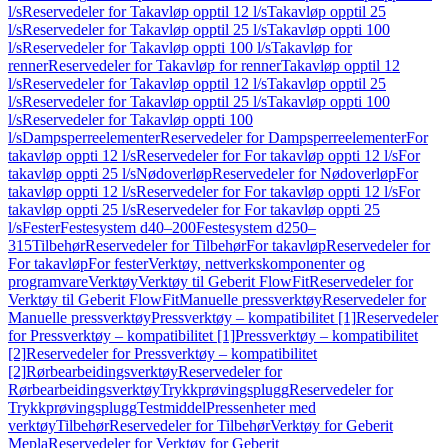
l/s
Reservedeler for Takavløp opptil 12 l/s
Takavløp opptil 25
l/s
Reservedeler for Takavløp opptil 25 l/s
Takavløp oppti 100
l/s
Reservedeler for Takavløp oppti 100 l/s
Takavløp for
renner
Reservedeler for Takavløp for renner
Takavløp opptil 12
l/s
Reservedeler for Takavløp opptil 12 l/s
Takavløp opptil 25
l/s
Reservedeler for Takavløp opptil 25 l/s
Takavløp oppti 100
l/s
Reservedeler for Takavløp oppti 100
l/s
Dampsperreelementer
Reservedeler for Dampsperreelementer
For
takavløp oppti 12 l/s
Reservedeler for For takavløp oppti 12 l/s
For
takavløp oppti 25 l/s
Nødoverløp
Reservedeler for Nødoverløp
For
takavløp oppti 12 l/s
Reservedeler for For takavløp oppti 12 l/s
For
takavløp oppti 25 l/s
Reservedeler for For takavløp oppti 25
l/s
Fester
Festesystem d40–200
Festesystem d250–
315
Tilbehør
Reservedeler for Tilbehør
For takavløp
Reservedeler for
For takavløp
For fester
Verktøy, nettverkskomponenter og
programvare
Verktøy
Verktøy til Geberit FlowFit
Reservedeler for
Verktøy til Geberit FlowFit
Manuelle pressverktøy
Reservedeler for
Manuelle pressverktøy
Pressverktøy – kompatibilitet [1]
Reservedeler
for Pressverktøy – kompatibilitet [1]
Pressverktøy – kompatibilitet
[2]
Reservedeler for Pressverktøy – kompatibilitet
[2]
Rørbearbeidingsverktøy
Reservedeler for
Rørbearbeidingsverktøy
Trykkprøvingsplugg
Reservedeler for
Trykkprøvingsplugg
Testmiddel
Pressenheter med
verktøy
Tilbehør
Reservedeler for Tilbehør
Verktøy for Geberit
Mepla
Reservedeler for Verktøy for Geberit