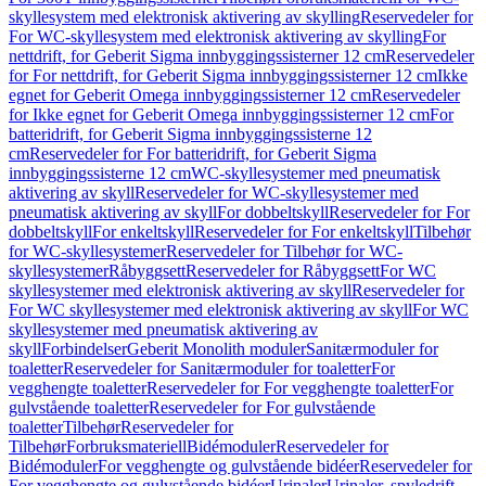
skyllesystem med elektronisk aktivering av skylling
Reservedeler for
For WC-skyllesystem med elektronisk aktivering av skylling
For
nettdrift, for Geberit Sigma innbyggingssisterner 12 cm
Reservedeler
for For nettdrift, for Geberit Sigma innbyggingssisterner 12 cm
Ikke
egnet for Geberit Omega innbyggingssisterner 12 cm
Reservedeler
for Ikke egnet for Geberit Omega innbyggingssisterner 12 cm
For
batteridrift, for Geberit Sigma innbyggingssisterne 12
cm
Reservedeler for For batteridrift, for Geberit Sigma
innbyggingssisterne 12 cm
WC-skyllesystemer med pneumatisk
aktivering av skyll
Reservedeler for WC-skyllesystemer med
pneumatisk aktivering av skyll
For dobbeltskyll
Reservedeler for For
dobbeltskyll
For enkeltskyll
Reservedeler for For enkeltskyll
Tilbehør
for WC-skyllesystemer
Reservedeler for Tilbehør for WC-
skyllesystemer
Råbyggsett
Reservedeler for Råbyggsett
For WC
skyllesystemer med elektronisk aktivering av skyll
Reservedeler for
For WC skyllesystemer med elektronisk aktivering av skyll
For WC
skyllesystemer med pneumatisk aktivering av
skyll
Forbindelser
Geberit Monolith moduler
Sanitærmoduler for
toaletter
Reservedeler for Sanitærmoduler for toaletter
For
vegghengte toaletter
Reservedeler for For vegghengte toaletter
For
gulvstående toaletter
Reservedeler for For gulvstående
toaletter
Tilbehør
Reservedeler for
Tilbehør
Forbruksmateriell
Bidémoduler
Reservedeler for
Bidémoduler
For vegghengte og gulvstående bidéer
Reservedeler for
For vegghengte og gulvstående bidéer
Urinaler
Urinaler, spyledrift,