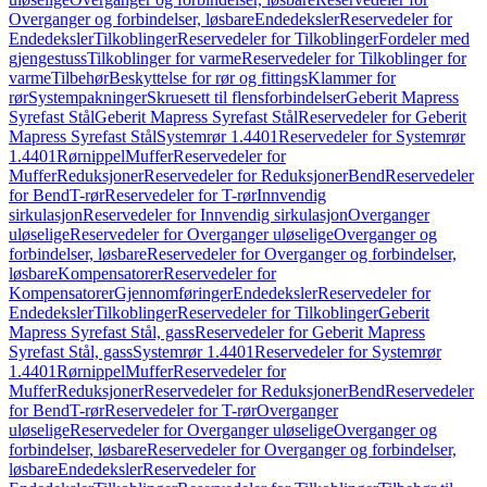
Overganger og forbindelser, løsbare
Endedeksler
Reservedeler for
Endedeksler
Tilkoblinger
Reservedeler for Tilkoblinger
Fordeler med
gjengestuss
Tilkoblinger for varme
Reservedeler for Tilkoblinger for
varme
Tilbehør
Beskyttelse for rør og fittings
Klammer for
rør
Systempakninger
Skruesett til flensforbindelser
Geberit Mapress
Syrefast Stål
Geberit Mapress Syrefast Stål
Reservedeler for Geberit
Mapress Syrefast Stål
Systemrør 1.4401
Reservedeler for Systemrør
1.4401
Rørnippel
Muffer
Reservedeler for
Muffer
Reduksjoner
Reservedeler for Reduksjoner
Bend
Reservedeler
for Bend
T-rør
Reservedeler for T-rør
Innvendig
sirkulasjon
Reservedeler for Innvendig sirkulasjon
Overganger
uløselige
Reservedeler for Overganger uløselige
Overganger og
forbindelser, løsbare
Reservedeler for Overganger og forbindelser,
løsbare
Kompensatorer
Reservedeler for
Kompensatorer
Gjennomføringer
Endedeksler
Reservedeler for
Endedeksler
Tilkoblinger
Reservedeler for Tilkoblinger
Geberit
Mapress Syrefast Stål, gass
Reservedeler for Geberit Mapress
Syrefast Stål, gass
Systemrør 1.4401
Reservedeler for Systemrør
1.4401
Rørnippel
Muffer
Reservedeler for
Muffer
Reduksjoner
Reservedeler for Reduksjoner
Bend
Reservedeler
for Bend
T-rør
Reservedeler for T-rør
Overganger
uløselige
Reservedeler for Overganger uløselige
Overganger og
forbindelser, løsbare
Reservedeler for Overganger og forbindelser,
løsbare
Endedeksler
Reservedeler for