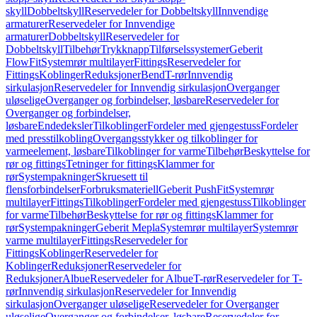
skyll
Dobbeltskyll
Reservedeler for Dobbeltskyll
Innvendige
armaturer
Reservedeler for Innvendige
armaturer
Dobbeltskyll
Reservedeler for
Dobbeltskyll
Tilbehør
Trykknapp
Tilførselssystemer
Geberit
FlowFit
Systemrør multilayer
Fittings
Reservedeler for
Fittings
Koblinger
Reduksjoner
Bend
T-rør
Innvendig
sirkulasjon
Reservedeler for Innvendig sirkulasjon
Overganger
uløselige
Overganger og forbindelser, løsbare
Reservedeler for
Overganger og forbindelser,
løsbare
Endedeksler
Tilkoblinger
Fordeler med gjengestuss
Fordeler
med presstilkobling
Overgangsstykker og tilkoblinger for
varmeelement, løsbare
Tilkoblinger for varme
Tilbehør
Beskyttelse for
rør og fittings
Tetninger for fittings
Klammer for
rør
Systempakninger
Skruesett til
flensforbindelser
Forbruksmateriell
Geberit PushFit
Systemrør
multilayer
Fittings
Tilkoblinger
Fordeler med gjengestuss
Tilkoblinger
for varme
Tilbehør
Beskyttelse for rør og fittings
Klammer for
rør
Systempakninger
Geberit Mepla
Systemrør multilayer
Systemrør
varme multilayer
Fittings
Reservedeler for
Fittings
Koblinger
Reservedeler for
Koblinger
Reduksjoner
Reservedeler for
Reduksjoner
Albue
Reservedeler for Albue
T-rør
Reservedeler for T-
rør
Innvendig sirkulasjon
Reservedeler for Innvendig
sirkulasjon
Overganger uløselige
Reservedeler for Overganger
uløselige
Overganger og forbindelser, løsbare
Reservedeler for