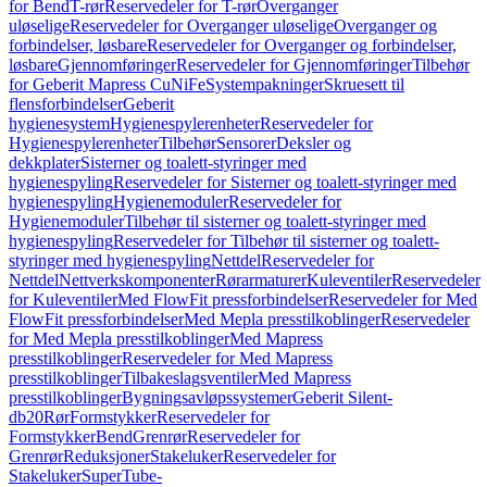
for Bend
T-rør
Reservedeler for T-rør
Overganger
uløselige
Reservedeler for Overganger uløselige
Overganger og
forbindelser, løsbare
Reservedeler for Overganger og forbindelser,
løsbare
Gjennomføringer
Reservedeler for Gjennomføringer
Tilbehør
for Geberit Mapress CuNiFe
Systempakninger
Skruesett til
flensforbindelser
Geberit
hygienesystem
Hygienespylerenheter
Reservedeler for
Hygienespylerenheter
Tilbehør
Sensorer
Deksler og
dekkplater
Sisterner og toalett-styringer med
hygienespyling
Reservedeler for Sisterner og toalett-styringer med
hygienespyling
Hygienemoduler
Reservedeler for
Hygienemoduler
Tilbehør til sisterner og toalett-styringer med
hygienespyling
Reservedeler for Tilbehør til sisterner og toalett-
styringer med hygienespyling
Nettdel
Reservedeler for
Nettdel
Nettverkskomponenter
Rørarmaturer
Kuleventiler
Reservedeler
for Kuleventiler
Med FlowFit pressforbindelser
Reservedeler for Med
FlowFit pressforbindelser
Med Mepla presstilkoblinger
Reservedeler
for Med Mepla presstilkoblinger
Med Mapress
presstilkoblinger
Reservedeler for Med Mapress
presstilkoblinger
Tilbakeslagsventiler
Med Mapress
presstilkoblinger
Bygningsavløpssystemer
Geberit Silent-
db20
Rør
Formstykker
Reservedeler for
Formstykker
Bend
Grenrør
Reservedeler for
Grenrør
Reduksjoner
Stakeluker
Reservedeler for
Stakeluker
SuperTube-