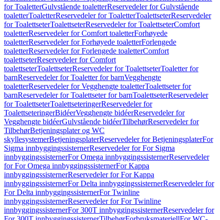
for Toaletter
Gulvstående toaletter
Reservedeler for Gulvstående
toaletter
Toaletter
Reservedeler for Toaletter
Toalettseter
Reservedeler
for Toalettseter
Toalettseter
Reservedeler for Toalettseter
Comfort
toaletter
Reservedeler for Comfort toaletter
Forhøyede
toaletter
Reservedeler for Forhøyede toaletter
Forlengede
toaletter
Reservedeler for Forlengede toaletter
Comfort
toalettseter
Reservedeler for Comfort
toalettseter
Toalettseter
Reservedeler for Toalettseter
Toaletter for
barn
Reservedeler for Toaletter for barn
Vegghengte
toaletter
Reservedeler for Vegghengte toaletter
Toalettseter for
barn
Reservedeler for Toalettseter for barn
Toalettseter
Reservedeler
for Toalettseter
Toalettseteringer
Reservedeler for
Toalettseteringer
Bidéer
Vegghengte bidéer
Reservedeler for
Vegghengte bidéer
Gulvstående bidéer
Tilbehør
Reservedeler for
Tilbehør
Betjeningsplater og WC
skyllesystemer
Betjeningsplater
Reservedeler for Betjeningsplater
For
Sigma innbyggingssisterner
Reservedeler for For Sigma
innbyggingssisterner
For Omega innbyggingssisterner
Reservedeler
for For Omega innbyggingssisterner
For Kappa
innbyggingssisterner
Reservedeler for For Kappa
innbyggingssisterner
For Delta innbyggingssisterner
Reservedeler for
For Delta innbyggingssisterner
For Twinline
innbyggingssisterner
Reservedeler for For Twinline
innbyggingssisterner
For 300T innbyggingssisterner
Reservedeler for
For 300T innbyggingssisterner
Tilbehør
Forbruksmateriell
For WC-