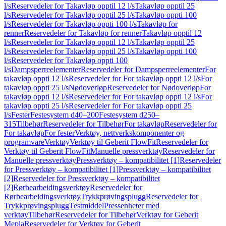
l/s
Reservedeler for Takavløp opptil 12 l/s
Takavløp opptil 25
l/s
Reservedeler for Takavløp opptil 25 l/s
Takavløp oppti 100
l/s
Reservedeler for Takavløp oppti 100 l/s
Takavløp for
renner
Reservedeler for Takavløp for renner
Takavløp opptil 12
l/s
Reservedeler for Takavløp opptil 12 l/s
Takavløp opptil 25
l/s
Reservedeler for Takavløp opptil 25 l/s
Takavløp oppti 100
l/s
Reservedeler for Takavløp oppti 100
l/s
Dampsperreelementer
Reservedeler for Dampsperreelementer
For
takavløp oppti 12 l/s
Reservedeler for For takavløp oppti 12 l/s
For
takavløp oppti 25 l/s
Nødoverløp
Reservedeler for Nødoverløp
For
takavløp oppti 12 l/s
Reservedeler for For takavløp oppti 12 l/s
For
takavløp oppti 25 l/s
Reservedeler for For takavløp oppti 25
l/s
Fester
Festesystem d40–200
Festesystem d250–
315
Tilbehør
Reservedeler for Tilbehør
For takavløp
Reservedeler for
For takavløp
For fester
Verktøy, nettverkskomponenter og
programvare
Verktøy
Verktøy til Geberit FlowFit
Reservedeler for
Verktøy til Geberit FlowFit
Manuelle pressverktøy
Reservedeler for
Manuelle pressverktøy
Pressverktøy – kompatibilitet [1]
Reservedeler
for Pressverktøy – kompatibilitet [1]
Pressverktøy – kompatibilitet
[2]
Reservedeler for Pressverktøy – kompatibilitet
[2]
Rørbearbeidingsverktøy
Reservedeler for
Rørbearbeidingsverktøy
Trykkprøvingsplugg
Reservedeler for
Trykkprøvingsplugg
Testmiddel
Pressenheter med
verktøy
Tilbehør
Reservedeler for Tilbehør
Verktøy for Geberit
Mepla
Reservedeler for Verktøy for Geberit