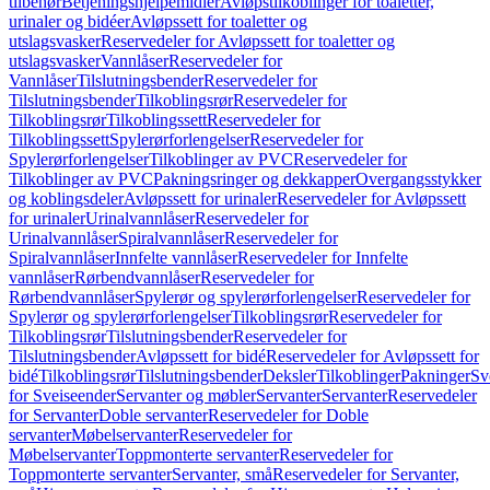
tilbehør
Betjeningshjelpemidler
Avløpstilkoblinger for toaletter,
urinaler og bidéer
Avløpssett for toaletter og
utslagsvasker
Reservedeler for Avløpssett for toaletter og
utslagsvasker
Vannlåser
Reservedeler for
Vannlåser
Tilslutningsbender
Reservedeler for
Tilslutningsbender
Tilkoblingsrør
Reservedeler for
Tilkoblingsrør
Tilkoblingssett
Reservedeler for
Tilkoblingssett
Spylerørforlengelser
Reservedeler for
Spylerørforlengelser
Tilkoblinger av PVC
Reservedeler for
Tilkoblinger av PVC
Pakningsringer og dekkapper
Overgangsstykker
og koblingsdeler
Avløpssett for urinaler
Reservedeler for Avløpssett
for urinaler
Urinalvannlåser
Reservedeler for
Urinalvannlåser
Spiralvannlåser
Reservedeler for
Spiralvannlåser
Innfelte vannlåser
Reservedeler for Innfelte
vannlåser
Rørbendvannlåser
Reservedeler for
Rørbendvannlåser
Spylerør og spylerørforlengelser
Reservedeler for
Spylerør og spylerørforlengelser
Tilkoblingsrør
Reservedeler for
Tilkoblingsrør
Tilslutningsbender
Reservedeler for
Tilslutningsbender
Avløpssett for bidé
Reservedeler for Avløpssett for
bidé
Tilkoblingsrør
Tilslutningsbender
Deksler
Tilkoblinger
Pakninger
Sv
for Sveiseender
Servanter og møbler
Servanter
Servanter
Reservedeler
for Servanter
Doble servanter
Reservedeler for Doble
servanter
Møbelservanter
Reservedeler for
Møbelservanter
Toppmonterte servanter
Reservedeler for
Toppmonterte servanter
Servanter, små
Reservedeler for Servanter,