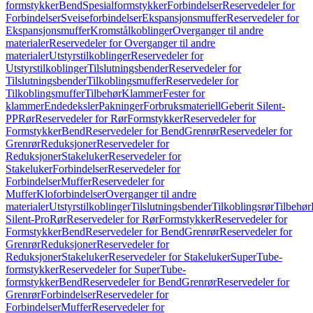
formstykker
Bend
Spesialformstykker
Forbindelser
Reservedeler for
Forbindelser
Sveiseforbindelser
Ekspansjonsmuffer
Reservedeler for
Ekspansjonsmuffer
Kromstålkoblinger
Overganger til andre
materialer
Reservedeler for Overganger til andre
materialer
Utstyrstilkoblinger
Reservedeler for
Utstyrstilkoblinger
Tilslutningsbender
Reservedeler for
Tilslutningsbender
Tilkoblingsmuffer
Reservedeler for
Tilkoblingsmuffer
Tilbehør
Klammer
Fester for
klammer
Endedeksler
Pakninger
Forbruksmateriell
Geberit Silent-
PP
Rør
Reservedeler for Rør
Formstykker
Reservedeler for
Formstykker
Bend
Reservedeler for Bend
Grenrør
Reservedeler for
Grenrør
Reduksjoner
Reservedeler for
Reduksjoner
Stakeluker
Reservedeler for
Stakeluker
Forbindelser
Reservedeler for
Forbindelser
Muffer
Reservedeler for
Muffer
Kloforbindelser
Overganger til andre
materialer
Utstyrstilkoblinger
Tilslutningsbender
Tilkoblingsrør
Tilbehør
Silent-Pro
Rør
Reservedeler for Rør
Formstykker
Reservedeler for
Formstykker
Bend
Reservedeler for Bend
Grenrør
Reservedeler for
Grenrør
Reduksjoner
Reservedeler for
Reduksjoner
Stakeluker
Reservedeler for Stakeluker
SuperTube-
formstykker
Reservedeler for SuperTube-
formstykker
Bend
Reservedeler for Bend
Grenrør
Reservedeler for
Grenrør
Forbindelser
Reservedeler for
Forbindelser
Muffer
Reservedeler for