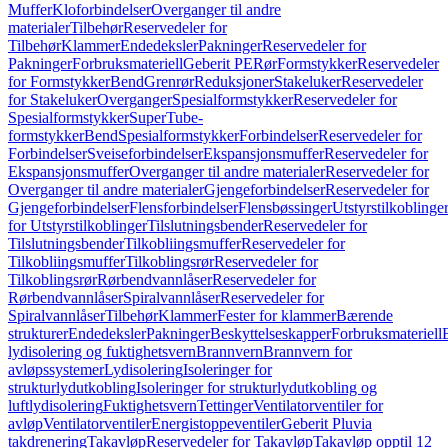
Muffer
Kloforbindelser
Overganger til andre
materialer
Tilbehør
Reservedeler for
Tilbehør
Klammer
Endedeksler
Pakninger
Reservedeler for
Pakninger
Forbruksmateriell
Geberit PE
Rør
Formstykker
Reservedeler
for Formstykker
Bend
Grenrør
Reduksjoner
Stakeluker
Reservedeler
for Stakeluker
Overganger
Spesialformstykker
Reservedeler for
Spesialformstykker
SuperTube-
formstykker
Bend
Spesialformstykker
Forbindelser
Reservedeler for
Forbindelser
Sveiseforbindelser
Ekspansjonsmuffer
Reservedeler for
Ekspansjonsmuffer
Overganger til andre materialer
Reservedeler for
Overganger til andre materialer
Gjengeforbindelser
Reservedeler for
Gjengeforbindelser
Flensforbindelser
Flensbøssinger
Utstyrstilkoblinge
for Utstyrstilkoblinger
Tilslutningsbender
Reservedeler for
Tilslutningsbender
Tilkobliingsmuffer
Reservedeler for
Tilkobliingsmuffer
Tilkoblingsrør
Reservedeler for
Tilkoblingsrør
Rørbendvannlåser
Reservedeler for
Rørbendvannlåser
Spiralvannlåser
Reservedeler for
Spiralvannlåser
Tilbehør
Klammer
Fester for klammer
Bærende
strukturer
Endedeksler
Pakninger
Beskyttelseskapper
Forbruksmateriell
lydisolering og fuktighetsvern
Brannvern
Brannvern for
avløpssystemer
Lydisolering
Isoleringer for
strukturlydutkobling
Isoleringer for strukturlydutkobling og
luftlydisolering
Fuktighetsvern
Tettinger
Ventilatorventiler for
avløp
Ventilatorventiler
Energistoppeventiler
Geberit Pluvia
takdrenering
Takavløp
Reservedeler for Takavløp
Takavløp opptil 12