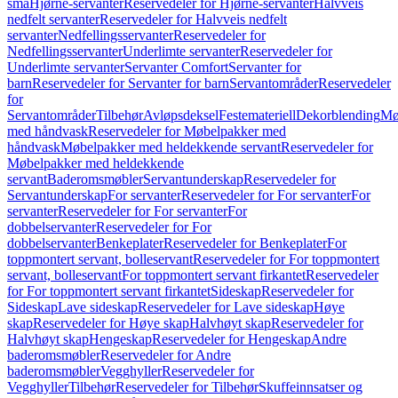
små
Hjørne-servanter
Reservedeler for Hjørne-servanter
Halvveis
nedfelt servanter
Reservedeler for Halvveis nedfelt
servanter
Nedfellingsservanter
Reservedeler for
Nedfellingsservanter
Underlimte servanter
Reservedeler for
Underlimte servanter
Servanter Comfort
Servanter for
barn
Reservedeler for Servanter for barn
Servantområder
Reservedeler
for
Servantområder
Tilbehør
Avløpsdeksel
Festemateriell
Dekorblending
Mø
med håndvask
Reservedeler for Møbelpakker med
håndvask
Møbelpakker med heldekkende servant
Reservedeler for
Møbelpakker med heldekkende
servant
Baderomsmøbler
Servantunderskap
Reservedeler for
Servantunderskap
For servanter
Reservedeler for For servanter
For
servanter
Reservedeler for For servanter
For
dobbelservanter
Reservedeler for For
dobbelservanter
Benkeplater
Reservedeler for Benkeplater
For
toppmontert servant, bolleservant
Reservedeler for For toppmontert
servant, bolleservant
For toppmontert servant firkantet
Reservedeler
for For toppmontert servant firkantet
Sideskap
Reservedeler for
Sideskap
Lave sideskap
Reservedeler for Lave sideskap
Høye
skap
Reservedeler for Høye skap
Halvhøyt skap
Reservedeler for
Halvhøyt skap
Hengeskap
Reservedeler for Hengeskap
Andre
baderomsmøbler
Reservedeler for Andre
baderomsmøbler
Vegghyller
Reservedeler for
Vegghyller
Tilbehør
Reservedeler for Tilbehør
Skuffeinnsatser og