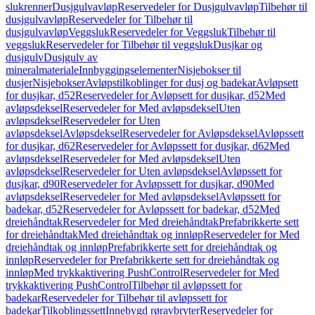
slukrenner
Dusjgulvavløp
Reservedeler for Dusjgulvavløp
Tilbehør til
dusjgulvavløp
Reservedeler for Tilbehør til
dusjgulvavløp
Veggsluk
Reservedeler for Veggsluk
Tilbehør til
veggsluk
Reservedeler for Tilbehør til veggsluk
Dusjkar og
dusjgulv
Dusjgulv av
mineralmateriale
Innbyggingselementer
Nisjebokser til
dusjer
Nisjebokser
Avløpstilkoblinger for dusj og badekar
Avløpsett
for dusjkar, d52
Reservedeler for Avløpsett for dusjkar, d52
Med
avløpsdeksel
Reservedeler for Med avløpsdeksel
Uten
avløpsdeksel
Reservedeler for Uten
avløpsdeksel
Avløpsdeksel
Reservedeler for Avløpsdeksel
Avløpssett
for dusjkar, d62
Reservedeler for Avløpssett for dusjkar, d62
Med
avløpsdeksel
Reservedeler for Med avløpsdeksel
Uten
avløpsdeksel
Reservedeler for Uten avløpsdeksel
Avløpssett for
dusjkar, d90
Reservedeler for Avløpssett for dusjkar, d90
Med
avløpsdeksel
Reservedeler for Med avløpsdeksel
Avløpssett for
badekar, d52
Reservedeler for Avløpssett for badekar, d52
Med
dreiehåndtak
Reservedeler for Med dreiehåndtak
Prefabrikkerte sett
for dreiehåndtak
Med dreiehåndtak og innløp
Reservedeler for Med
dreiehåndtak og innløp
Prefabrikkerte sett for dreiehåndtak og
innløp
Reservedeler for Prefabrikkerte sett for dreiehåndtak og
innløp
Med trykkaktivering PushControl
Reservedeler for Med
trykkaktivering PushControl
Tilbehør til avløpssett for
badekar
Reservedeler for Tilbehør til avløpssett for
badekar
Tilkoblingssett
Innebygd røravbryter
Reservedeler for