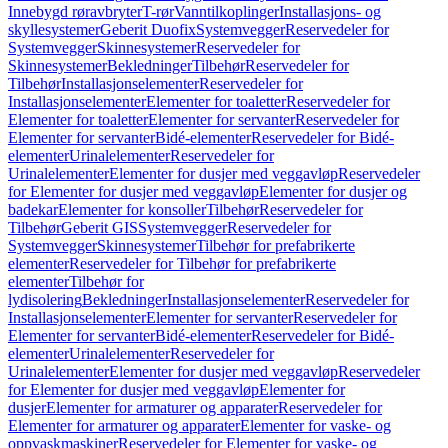
Innebygd røravbryter
T-rør
Vanntilkoplinger
Installasjons- og
skyllesystemer
Geberit Duofix
Systemvegger
Reservedeler for
Systemvegger
Skinnesystemer
Reservedeler for
Skinnesystemer
Bekledninger
Tilbehør
Reservedeler for
Tilbehør
Installasjonselementer
Reservedeler for
Installasjonselementer
Elementer for toaletter
Reservedeler for
Elementer for toaletter
Elementer for servanter
Reservedeler for
Elementer for servanter
Bidé-elementer
Reservedeler for Bidé-
elementer
Urinalelementer
Reservedeler for
Urinalelementer
Elementer for dusjer med veggavløp
Reservedeler
for Elementer for dusjer med veggavløp
Elementer for dusjer og
badekar
Elementer for konsoller
Tilbehør
Reservedeler for
Tilbehør
Geberit GIS
Systemvegger
Reservedeler for
Systemvegger
Skinnesystemer
Tilbehør for prefabrikerte
elementer
Reservedeler for Tilbehør for prefabrikerte
elementer
Tilbehør for
lydisolering
Bekledninger
Installasjonselementer
Reservedeler for
Installasjonselementer
Elementer for servanter
Reservedeler for
Elementer for servanter
Bidé-elementer
Reservedeler for Bidé-
elementer
Urinalelementer
Reservedeler for
Urinalelementer
Elementer for dusjer med veggavløp
Reservedeler
for Elementer for dusjer med veggavløp
Elementer for
dusjer
Elementer for armaturer og apparater
Reservedeler for
Elementer for armaturer og apparater
Elementer for vaske- og
oppvaskmaskiner
Reservedeler for Elementer for vaske- og