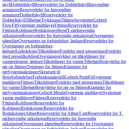
skyll
Dobbeltskyll
Reservedeler for Dobbeltskyll
Innvendige
armaturer
Reservedeler for Innvendige
armaturer
Dobbeltskyll
Reservedeler for
Dobbeltskyll
Tilbehør
Trykknapp
Tilførselssystemer
Geberit
FlowFit
Systemrør multilayer
Fittings
Reservedeler for
Fittings
Koblinger
Reduksjoner
Bend
T-rør
Innvendig
sirkulasjon
Reservedeler for Innvendig sirkulasjon
Overganger
uløselige
Overganger og forbindelser, løsbare
Reservedeler for
Overganger og forbindelser,
løsbare
Endedeksler
Tilkoblinger
Fordeler med gjengestuss
Fordeler
med presstilkobling
Overgangsstykker og tilkoblinger for
varmeelement, løsbare
Tilkoblinger for varme
Tilbehør
Beskyttelse for
rør og fittings
Tetninger for fittings
Klammer for
rør
Systempakninger
Skruesett til
flensforbindelser
Forbruksmateriell
Geberit PushFit
Systemrør
multilayer
Fittings
Tilkoblinger
Fordeler med gjengestuss
Tilkoblinger
for varme
Tilbehør
Beskyttelse for rør og fittings
Klammer for
rør
Systempakninger
Geberit Mepla
Systemrør multilayer
Systemrør
varme multilayer
Fittings
Reservedeler for
Fittings
Koblinger
Reservedeler for
Koblinger
Reduksjoner
Reservedeler for
Reduksjoner
Albue
Reservedeler for Albue
T-rør
Reservedeler for T-
rør
Innvendig sirkulasjon
Reservedeler for Innvendig
sirkulasjon
Overganger uløselige
Reservedeler for Overganger
uløselige
Overganger og forbindelser, løsbare
Reservedeler for