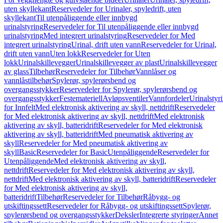
uten skyllekant
Reservedeler for Urinaler, spyledrift, uten
skyllekant
Til utenpåliggende eller innbygd
urinalstyring
Reservedeler for Til utenpåliggende eller innbygd
urinalstyring
Med integrert urinalstyring
Reservedeler for Med
integrert urinalstyring
Urinal, drift uten vann
Reservedeler for Urinal,
drift uten vann
Uten lokk
Reservedeler for Uten
lokk
Urinalskillevegger
Urinalskillevegger av plast
Urinalskillevegger
av glass
Tilbehør
Reservedeler for Tilbehør
Vannlåser og
vannlåstilbehør
Spylerør, spylerørsbend og
overgangsstykker
Reservedeler for Spylerør, spylerørsbend og
overgangsstykker
Festemateriell
Avløpsventiler
Vannfordeler
Urinalstyr
for Innfelt
Med elektronisk aktivering av skyll, nettdrift
Reservedeler
for Med elektronisk aktivering av skyll, nettdrift
Med elektronisk
aktivering av skyll, batteridrift
Reservedeler for Med elektronisk
aktivering av skyll, batteridrift
Med pneumatisk aktivering av
skyll
Reservedeler for Med pneumatisk aktivering av
skyll
Basic
Reservedeler for Basic
Utenpåliggende
Reservedeler for
Utenpåliggende
Med elektronisk aktivering av skyll,
nettdrift
Reservedeler for Med elektronisk aktivering av skyll,
nettdrift
Med elektronisk aktivering av skyll, batteridrift
Reservedeler
for Med elektronisk aktivering av skyll,
batteridrift
Tilbehør
Reservedeler for Tilbehør
Råbygg- og
utskiftingssett
Reservedeler for Råbygg- og utskiftingssett
Spylerør,
spylerørsbend og overgangsstykker
Deksler
Integrerte styringer
Annet