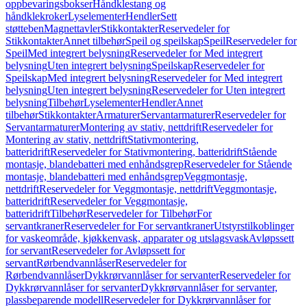
oppbevaringsbokser
Håndklestang og
håndklekroker
Lyselementer
Hendler
Sett
støtteben
Magnettavler
Stikkontakter
Reservedeler for
Stikkontakter
Annet tilbehør
Speil og speilskap
Speil
Reservedeler for
Speil
Med integrert belysning
Reservedeler for Med integrert
belysning
Uten integrert belysning
Speilskap
Reservedeler for
Speilskap
Med integrert belysning
Reservedeler for Med integrert
belysning
Uten integrert belysning
Reservedeler for Uten integrert
belysning
Tilbehør
Lyselementer
Hendler
Annet
tilbehør
Stikkontakter
Armaturer
Servantarmaturer
Reservedeler for
Servantarmaturer
Montering av stativ, nettdrift
Reservedeler for
Montering av stativ, nettdrift
Stativmontering,
batteridrift
Reservedeler for Stativmontering, batteridrift
Stående
montasje, blandebatteri med enhåndsgrep
Reservedeler for Stående
montasje, blandebatteri med enhåndsgrep
Veggmontasje,
nettdrift
Reservedeler for Veggmontasje, nettdrift
Veggmontasje,
batteridrift
Reservedeler for Veggmontasje,
batteridrift
Tilbehør
Reservedeler for Tilbehør
For
servantkraner
Reservedeler for For servantkraner
Utstyrstilkoblinger
for vaskeområde, kjøkkenvask, apparater og utslagsvask
Avløpssett
for servant
Reservedeler for Avløpssett for
servant
Rørbendvannlåser
Reservedeler for
Rørbendvannlåser
Dykkrørvannlåser for servanter
Reservedeler for
Dykkrørvannlåser for servanter
Dykkrørvannlåser for servanter,
plassbeparende modell
Reservedeler for Dykkrørvannlåser for