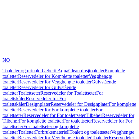
NO
Toaletter og urinaler
Geberit AquaClean dusjtoaletter
Komplette
toaletter
Reservedeler for Komplette toaletter
Vegghengte
toaletter
Reservedeler for Vegghengte toaletter
Gulvstående
toaletter
Reservedeler for Gulvstående
toaletter
Toalettseter
Reservedeler for Toalettseter
For
toalettskåler
Reservedeler for For
toalettskåler
Designplater
Reservedeler for Designplater
For komplette
toaletter
Reservedeler for For komplette toaletter
For
toalettseter
Reservedeler for For toalettseter
Tilbehør
Reservedeler for
Tilbehør
For komplette toaletter
For toalettseter
Reservedeler for For
toalettseter
For toalettseter og komplette
toaletter
Toaletter
Forbruksmateriell
Toalett og toalettseter
Vegghengte
toaletter
Reservedeler for Vegghengte toaletter
Toaletter
Reservedeler