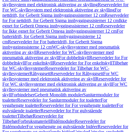
skyllesystem med elektronisk aktivering av skylling
Reservedeler for
For WC-skyllesystem med elektronisk aktivering av skylling
For
nettdrift, for Geberit Sigma innbyggingssisterner 12 cm
Reservedeler
for For nettdrift, for Geberit Sigma innbyggingssisterner 12 cm
Ikke
egnet for Geberit Omega innbyggingssisterner 12 cm
Reservedeler
for Ikke egnet for Geberit Omega innbyggingssisterner 12 cm
For
batteridrift, for Geberit Sigma innbyggingssisterne 12
cm
Reservedeler for For batteridrift, for Geberit Sigma
innbyggingssisterne 12 cm
WC-skyllesystemer med pneumatisk
aktivering av skyll
Reservedeler for WC-skyllesystemer med
pneumatisk aktivering av skyll
For dobbeltskyll
Reservedeler for For
dobbeltskyll
For enkeltskyll
Reservedeler for For enkeltskyll
Tilbehør
for WC-skyllesystemer
Reservedeler for Tilbehør for WC-
skyllesystemer
Råbyggsett
Reservedeler for Råbyggsett
For WC
skyllesystemer med elektronisk aktivering av skyll
Reservedeler for
For WC skyllesystemer med elektronisk aktivering av skyll
For WC
skyllesystemer med pneumatisk aktivering av
skyll
Forbindelser
Geberit Monolith moduler
Sanitærmoduler for
toaletter
Reservedeler for Sanitærmoduler for toaletter
For
vegghengte toaletter
Reservedeler for For vegghengte toaletter
For
gulvstående toaletter
Reservedeler for For gulvstående
toaletter
Tilbehør
Reservedeler for
Tilbehør
Forbruksmateriell
Bidémoduler
Reservedeler for
Bidémoduler
For vegghengte og gulvstående bidéer
Reservedeler for
For vegghengte og gulvstående bidéer
Urinaler
Urinaler, spyledrift,