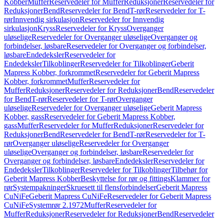
Kobber
Muffer
Reservedeler for Muffer
Reduksjoner
Reservedeler for
Reduksjoner
Bend
Reservedeler for Bend
T-rør
Reservedeler for T-
rør
Innvendig sirkulasjon
Reservedeler for Innvendig
sirkulasjon
Kryss
Reservedeler for Kryss
Overganger
uløselige
Reservedeler for Overganger uløselige
Overganger og
forbindelser, løsbare
Reservedeler for Overganger og forbindelser,
løsbare
Endedeksler
Reservedeler for
Endedeksler
Tilkoblinger
Reservedeler for Tilkoblinger
Geberit
Mapress Kobber, forkrommet
Reservedeler for Geberit Mapress
Kobber, forkrommet
Muffer
Reservedeler for
Muffer
Reduksjoner
Reservedeler for Reduksjoner
Bend
Reservedeler
for Bend
T-rør
Reservedeler for T-rør
Overganger
uløselige
Reservedeler for Overganger uløselige
Geberit Mapress
Kobber, gass
Reservedeler for Geberit Mapress Kobber,
gass
Muffer
Reservedeler for Muffer
Reduksjoner
Reservedeler for
Reduksjoner
Bend
Reservedeler for Bend
T-rør
Reservedeler for T-
rør
Overganger uløselige
Reservedeler for Overganger
uløselige
Overganger og forbindelser, løsbare
Reservedeler for
Overganger og forbindelser, løsbare
Endedeksler
Reservedeler for
Endedeksler
Tilkoblinger
Reservedeler for Tilkoblinger
Tilbehør for
Geberit Mapress Kobber
Beskyttelse for rør og fittings
Klammer for
rør
Systempakninger
Skruesett til flensforbindelser
Geberit Mapress
CuNiFe
Geberit Mapress CuNiFe
Reservedeler for Geberit Mapress
CuNiFe
Systemrør 2.1972
Muffer
Reservedeler for
Muffer
Reduksjoner
Reservedeler for Reduksjoner
Bend
Reservedeler