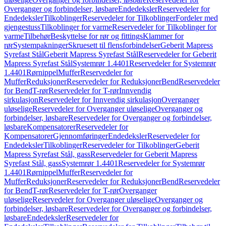
Overganger og forbindelser, løsbare
Endedeksler
Reservedeler for
Endedeksler
Tilkoblinger
Reservedeler for Tilkoblinger
Fordeler med
gjengestuss
Tilkoblinger for varme
Reservedeler for Tilkoblinger for
varme
Tilbehør
Beskyttelse for rør og fittings
Klammer for
rør
Systempakninger
Skruesett til flensforbindelser
Geberit Mapress
Syrefast Stål
Geberit Mapress Syrefast Stål
Reservedeler for Geberit
Mapress Syrefast Stål
Systemrør 1.4401
Reservedeler for Systemrør
1.4401
Rørnippel
Muffer
Reservedeler for
Muffer
Reduksjoner
Reservedeler for Reduksjoner
Bend
Reservedeler
for Bend
T-rør
Reservedeler for T-rør
Innvendig
sirkulasjon
Reservedeler for Innvendig sirkulasjon
Overganger
uløselige
Reservedeler for Overganger uløselige
Overganger og
forbindelser, løsbare
Reservedeler for Overganger og forbindelser,
løsbare
Kompensatorer
Reservedeler for
Kompensatorer
Gjennomføringer
Endedeksler
Reservedeler for
Endedeksler
Tilkoblinger
Reservedeler for Tilkoblinger
Geberit
Mapress Syrefast Stål, gass
Reservedeler for Geberit Mapress
Syrefast Stål, gass
Systemrør 1.4401
Reservedeler for Systemrør
1.4401
Rørnippel
Muffer
Reservedeler for
Muffer
Reduksjoner
Reservedeler for Reduksjoner
Bend
Reservedeler
for Bend
T-rør
Reservedeler for T-rør
Overganger
uløselige
Reservedeler for Overganger uløselige
Overganger og
forbindelser, løsbare
Reservedeler for Overganger og forbindelser,
løsbare
Endedeksler
Reservedeler for