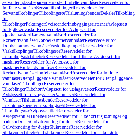
servanter, plassbeparende modell
Innfelte vannlåser
Reservedeler for
Innfelte vannlåser
Servanttilkoblinger
Reservedeler for
Servanttilkoblinger
Tilkoblingsrør
Tilslutningsbender
Deksler
Tilkobling
for
Tilkoblinger
Pakninger
Sveiseender
Innbyggingssisterner
Avløpssett
for kjøkkenvasker
Reservedeler for Avløpssett for
kjøkkenvasker
Rørbendvannlåser
Reservedeler for
Rørbendvannlåser
Dobbelkammervannlåser
Reservedeler for
Dobbelkammervannlåser
Vasktilkoplinger
Reservedeler for
Vasktilkoplinger
Tilkoblingsrør
Reservedeler for
Tilkoblingsrør
Tilbehør
Reservedeler for Tilbehør
Avløpssett for
maskiner
Reservedeler for Avløpssett for
maskiner
Rørbendvannlåser
Reservedeler for
Rørbendvannlåser
Innfelte vannlåser
Reservedeler for Innfelte
vannlåser
Utenpåliggende vannlåser
Reservedeler for Utenpåliggende
vannlåser
Tilkoblinger
Reservedeler for
Tilkoblinger
Tilbehør
Avløpssett for utslagsvasker
Reservedeler for
Avløpssett for utslagsvasker
Vannlåser
Reservedeler for
Vannlåser
Tilslutningsbender
Reservedeler for
Tilslutningsbender
Tilkoblingsrør
Reservedeler for
Tilkoblingsrør
Avløpsventiler
Reservedeler for
Avløpsventiler
Tilbehør
Reservedeler for Tilbehør
Dusjløsninger og
badekar
Dusjer
Gulvdrenering for dusjer
Reservedeler for
Gulvdrenering for dusjer
Slukrenner
Reservedeler for
Slukrenner
Tilbehør til slukrenner
Reservedeler for Tilbehør til