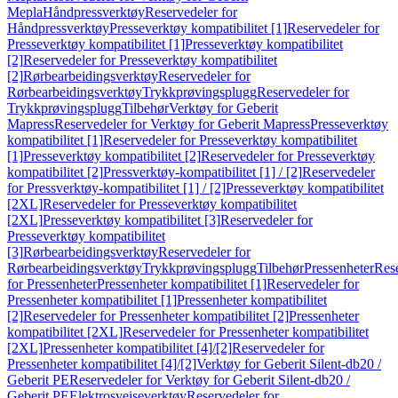
Mepla
Håndpressverktøy
Reservedeler for
Håndpressverktøy
Presseverktøy kompatibilitet [1]
Reservedeler for
Presseverktøy kompatibilitet [1]
Presseverktøy kompatibilitet
[2]
Reservedeler for Presseverktøy kompatibilitet
[2]
Rørbearbeidingsverktøy
Reservedeler for
Rørbearbeidingsverktøy
Trykkprøvingsplugg
Reservedeler for
Trykkprøvingsplugg
Tilbehør
Verktøy for Geberit
Mapress
Reservedeler for Verktøy for Geberit Mapress
Presseverktøy
kompatibilitet [1]
Reservedeler for Presseverktøy kompatibilitet
[1]
Presseverktøy kompatibilitet [2]
Reservedeler for Presseverktøy
kompatibilitet [2]
Pressverktøy-kompatibilitet [1] / [2]
Reservedeler
for Pressverktøy-kompatibilitet [1] / [2]
Presseverktøy kompatibilitet
[2XL]
Reservedeler for Presseverktøy kompatibilitet
[2XL]
Presseverktøy kompatibilitet [3]
Reservedeler for
Presseverktøy kompatibilitet
[3]
Rørbearbeidingsverktøy
Reservedeler for
Rørbearbeidingsverktøy
Trykkprøvingsplugg
Tilbehør
Pressenheter
Res
for Pressenheter
Pressenheter kompatibilitet [1]
Reservedeler for
Pressenheter kompatibilitet [1]
Pressenheter kompatibilitet
[2]
Reservedeler for Pressenheter kompatibilitet [2]
Pressenheter
kompatibilitet [2XL]
Reservedeler for Pressenheter kompatibilitet
[2XL]
Pressenheter kompatibilitet [4]/[2]
Reservedeler for
Pressenheter kompatibilitet [4]/[2]
Verktøy for Geberit Silent-db20 /
Geberit PE
Reservedeler for Verktøy for Geberit Silent-db20 /
Geberit PE
Elektrosveiseverktøy
Reservedeler for