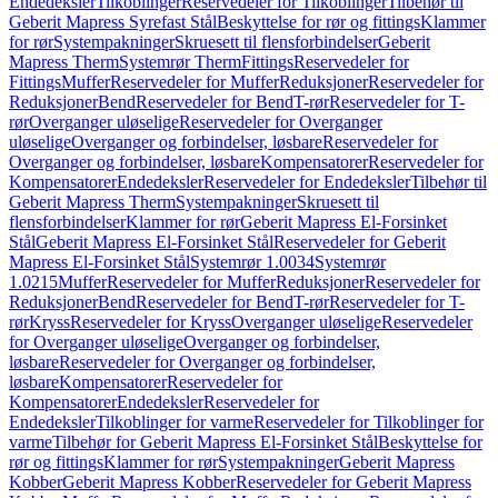
Endedeksler
Tilkoblinger
Reservedeler for Tilkoblinger
Tilbehør til
Geberit Mapress Syrefast Stål
Beskyttelse for rør og fittings
Klammer
for rør
Systempakninger
Skruesett til flensforbindelser
Geberit
Mapress Therm
Systemrør Therm
Fittings
Reservedeler for
Fittings
Muffer
Reservedeler for Muffer
Reduksjoner
Reservedeler for
Reduksjoner
Bend
Reservedeler for Bend
T-rør
Reservedeler for T-
rør
Overganger uløselige
Reservedeler for Overganger
uløselige
Overganger og forbindelser, løsbare
Reservedeler for
Overganger og forbindelser, løsbare
Kompensatorer
Reservedeler for
Kompensatorer
Endedeksler
Reservedeler for Endedeksler
Tilbehør til
Geberit Mapress Therm
Systempakninger
Skruesett til
flensforbindelser
Klammer for rør
Geberit Mapress El-Forsinket
Stål
Geberit Mapress El-Forsinket Stål
Reservedeler for Geberit
Mapress El-Forsinket Stål
Systemrør 1.0034
Systemrør
1.0215
Muffer
Reservedeler for Muffer
Reduksjoner
Reservedeler for
Reduksjoner
Bend
Reservedeler for Bend
T-rør
Reservedeler for T-
rør
Kryss
Reservedeler for Kryss
Overganger uløselige
Reservedeler
for Overganger uløselige
Overganger og forbindelser,
løsbare
Reservedeler for Overganger og forbindelser,
løsbare
Kompensatorer
Reservedeler for
Kompensatorer
Endedeksler
Reservedeler for
Endedeksler
Tilkoblinger for varme
Reservedeler for Tilkoblinger for
varme
Tilbehør for Geberit Mapress El-Forsinket Stål
Beskyttelse for
rør og fittings
Klammer for rør
Systempakninger
Geberit Mapress
Kobber
Geberit Mapress Kobber
Reservedeler for Geberit Mapress