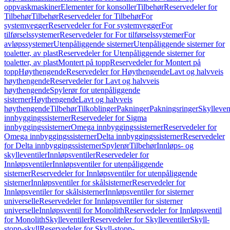
oppvaskmaskiner
Elementer for konsoller
Tilbehør
Reservedeler for
Tilbehør
Tilbehør
Reservedeler for Tilbehør
For
systemvegger
Reservedeler for For systemvegger
For
tilførselssystemer
Reservedeler for For tilførselssystemer
For
avløpssystemer
Utenpåliggende sisterner
Utenpåliggende sisterner for
toaletter, av plast
Reservedeler for Utenpåliggende sisterner for
toaletter, av plast
Montert på topp
Reservedeler for Montert på
topp
Høythengende
Reservedeler for Høythengende
Lavt og halvveis
høythengende
Reservedeler for Lavt og halvveis
høythengende
Spylerør for utenpåliggende
sisterner
Høythengende
Lavt og halvveis
høythengende
Tilbehør
Tilkoblinger
Pakninger
Pakningsringer
Skylleven
innbyggingssisterner
Reservedeler for Sigma
innbyggingssisterner
Omega innbyggingssisterner
Reservedeler for
Omega innbyggingssisterner
Delta innbyggingssisterner
Reservedeler
for Delta innbyggingssisterner
Spylerør
Tilbehør
Innløps- og
skylleventiler
Innløpsventiler
Reservedeler for
Innløpsventiler
Innløpsventiler for utenpåliggende
sisterner
Reservedeler for Innløpsventiler for utenpåliggende
sisterner
Innløpsventiler for skålsisterner
Reservedeler for
Innløpsventiler for skålsisterner
Innløpsventiler for sisterner
universelle
Reservedeler for Innløpsventiler for sisterner
universelle
Innløpsventil for Monolith
Reservedeler for Innløpsventil
for Monolith
Skylleventiler
Reservedeler for Skylleventiler
Skyll-
stopp-skyll
Reservedeler for Skyll-stopp-