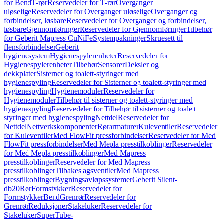
for Bend
T-rør
Reservedeler for T-rør
Overganger
uløselige
Reservedeler for Overganger uløselige
Overganger og
forbindelser, løsbare
Reservedeler for Overganger og forbindelser,
løsbare
Gjennomføringer
Reservedeler for Gjennomføringer
Tilbehør
for Geberit Mapress CuNiFe
Systempakninger
Skruesett til
flensforbindelser
Geberit
hygienesystem
Hygienespylerenheter
Reservedeler for
Hygienespylerenheter
Tilbehør
Sensorer
Deksler og
dekkplater
Sisterner og toalett-styringer med
hygienespyling
Reservedeler for Sisterner og toalett-styringer med
hygienespyling
Hygienemoduler
Reservedeler for
Hygienemoduler
Tilbehør til sisterner og toalett-styringer med
hygienespyling
Reservedeler for Tilbehør til sisterner og toalett-
styringer med hygienespyling
Nettdel
Reservedeler for
Nettdel
Nettverkskomponenter
Rørarmaturer
Kuleventiler
Reservedeler
for Kuleventiler
Med FlowFit pressforbindelser
Reservedeler for Med
FlowFit pressforbindelser
Med Mepla presstilkoblinger
Reservedeler
for Med Mepla presstilkoblinger
Med Mapress
presstilkoblinger
Reservedeler for Med Mapress
presstilkoblinger
Tilbakeslagsventiler
Med Mapress
presstilkoblinger
Bygningsavløpssystemer
Geberit Silent-
db20
Rør
Formstykker
Reservedeler for
Formstykker
Bend
Grenrør
Reservedeler for
Grenrør
Reduksjoner
Stakeluker
Reservedeler for
Stakeluker
SuperTube-