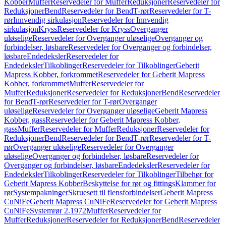
Kobber
Muffer
Reservedeler for Muffer
Reduksjoner
Reservedeler for
Reduksjoner
Bend
Reservedeler for Bend
T-rør
Reservedeler for T-
rør
Innvendig sirkulasjon
Reservedeler for Innvendig
sirkulasjon
Kryss
Reservedeler for Kryss
Overganger
uløselige
Reservedeler for Overganger uløselige
Overganger og
forbindelser, løsbare
Reservedeler for Overganger og forbindelser,
løsbare
Endedeksler
Reservedeler for
Endedeksler
Tilkoblinger
Reservedeler for Tilkoblinger
Geberit
Mapress Kobber, forkrommet
Reservedeler for Geberit Mapress
Kobber, forkrommet
Muffer
Reservedeler for
Muffer
Reduksjoner
Reservedeler for Reduksjoner
Bend
Reservedeler
for Bend
T-rør
Reservedeler for T-rør
Overganger
uløselige
Reservedeler for Overganger uløselige
Geberit Mapress
Kobber, gass
Reservedeler for Geberit Mapress Kobber,
gass
Muffer
Reservedeler for Muffer
Reduksjoner
Reservedeler for
Reduksjoner
Bend
Reservedeler for Bend
T-rør
Reservedeler for T-
rør
Overganger uløselige
Reservedeler for Overganger
uløselige
Overganger og forbindelser, løsbare
Reservedeler for
Overganger og forbindelser, løsbare
Endedeksler
Reservedeler for
Endedeksler
Tilkoblinger
Reservedeler for Tilkoblinger
Tilbehør for
Geberit Mapress Kobber
Beskyttelse for rør og fittings
Klammer for
rør
Systempakninger
Skruesett til flensforbindelser
Geberit Mapress
CuNiFe
Geberit Mapress CuNiFe
Reservedeler for Geberit Mapress
CuNiFe
Systemrør 2.1972
Muffer
Reservedeler for
Muffer
Reduksjoner
Reservedeler for Reduksjoner
Bend
Reservedeler