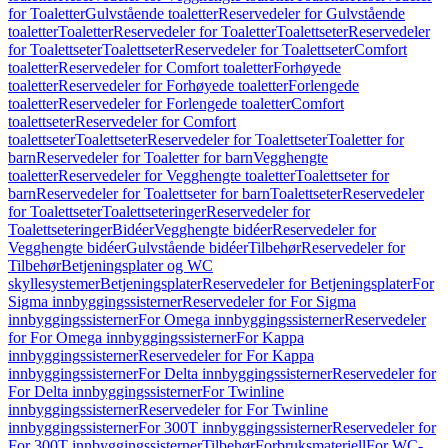
for Toaletter
Gulvstående toaletter
Reservedeler for Gulvstående
toaletter
Toaletter
Reservedeler for Toaletter
Toalettseter
Reservedeler
for Toalettseter
Toalettseter
Reservedeler for Toalettseter
Comfort
toaletter
Reservedeler for Comfort toaletter
Forhøyede
toaletter
Reservedeler for Forhøyede toaletter
Forlengede
toaletter
Reservedeler for Forlengede toaletter
Comfort
toalettseter
Reservedeler for Comfort
toalettseter
Toalettseter
Reservedeler for Toalettseter
Toaletter for
barn
Reservedeler for Toaletter for barn
Vegghengte
toaletter
Reservedeler for Vegghengte toaletter
Toalettseter for
barn
Reservedeler for Toalettseter for barn
Toalettseter
Reservedeler
for Toalettseter
Toalettseteringer
Reservedeler for
Toalettseteringer
Bidéer
Vegghengte bidéer
Reservedeler for
Vegghengte bidéer
Gulvstående bidéer
Tilbehør
Reservedeler for
Tilbehør
Betjeningsplater og WC
skyllesystemer
Betjeningsplater
Reservedeler for Betjeningsplater
For
Sigma innbyggingssisterner
Reservedeler for For Sigma
innbyggingssisterner
For Omega innbyggingssisterner
Reservedeler
for For Omega innbyggingssisterner
For Kappa
innbyggingssisterner
Reservedeler for For Kappa
innbyggingssisterner
For Delta innbyggingssisterner
Reservedeler for
For Delta innbyggingssisterner
For Twinline
innbyggingssisterner
Reservedeler for For Twinline
innbyggingssisterner
For 300T innbyggingssisterner
Reservedeler for
For 300T innbyggingssisterner
Tilbehør
Forbruksmateriell
For WC-