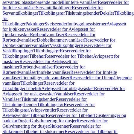
servanter, plassbeparende modell
Innfelte vannlåser
Reservedeler for
Innfelte vannlåser
Servanttilkoblinger
Reservedeler for
Servanttilkoblinger
Tilkoblingsrør
Tilslutningsbender
Deksler
Tilkobling
for
Tilkoblinger
Pakninger
Sveiseender
Innbyggingssisterner
Avløpssett
for kjøkkenvasker
Reservedeler for Avløpssett for
kjøkkenvasker
Rørbendvannlåser
Reservedeler for
Rørbendvannlåser
Dobbelkammervannlåser
Reservedeler for
Dobbelkammervannlåser
Vasktilkoplinger
Reservedeler for
Vasktilkoplinger
Tilkoblingsrør
Reservedeler for
Tilkoblingsrør
Tilbehør
Reservedeler for Tilbehør
Avløpssett for
maskiner
Reservedeler for Avløpssett for
maskiner
Rørbendvannlåser
Reservedeler for
Rørbendvannlåser
Innfelte vannlåser
Reservedeler for Innfelte
vannlåser
Utenpåliggende vannlåser
Reservedeler for Utenpåliggende
vannlåser
Tilkoblinger
Reservedeler for
Tilkoblinger
Tilbehør
Avløpssett for utslagsvasker
Reservedeler for
Avløpssett for utslagsvasker
Vannlåser
Reservedeler for
Vannlåser
Tilslutningsbender
Reservedeler for
Tilslutningsbender
Tilkoblingsrør
Reservedeler for
Tilkoblingsrør
Avløpsventiler
Reservedeler for
Avløpsventiler
Tilbehør
Reservedeler for Tilbehør
Dusjløsninger og
badekar
Dusjer
Gulvdrenering for dusjer
Reservedeler for
Gulvdrenering for dusjer
Slukrenner
Reservedeler for
Slukrenner
Tilbehør til slukrenner
Reservedeler for Tilbehør til