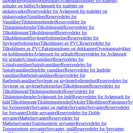
tilbehør
Betjeningshjelpemidler
Avløpstilkoblinger for toaletter,
urinaler og bidéer
Avløpssett for toaletter og
utslagsvasker
Reservedeler for Avløpssett for toaletter og
utslagsvasker
Vannlåser
Reservedeler for
Vannlåser
Tilslutningsbender
Reservedeler for
Tilslutningsbender
Tilkoblingsrør
Reservedeler for
Tilkoblingsrør
Tilkoblingssett
Reservedeler for
Tilkoblingssett
Spylerørforlengelser
Reservedeler for
Spylerørforlengelser
Tilkoblinger av PVC
Reservedeler for
Tilkoblinger av PVC
Pakningsringer og dekkapper
Overgangsstykker
og koblingsdeler
Avløpssett for urinaler
Reservedeler for Avløpssett
for urinaler
Urinalvannlåser
Reservedeler for
Urinalvannlåser
Spiralvannlåser
Reservedeler for
Spiralvannlåser
Innfelte vannlåser
Reservedeler for Innfelte
vannlåser
Rørbendvannlåser
Reservedeler for
Rørbendvannlåser
Spylerør og spylerørforlengelser
Reservedeler for
Spylerør og spylerørforlengelser
Tilkoblingsrør
Reservedeler for
Tilkoblingsrør
Tilslutningsbender
Reservedeler for
Tilslutningsbender
Avløpssett for bidé
Reservedeler for Avløpssett for
bidé
Tilkoblingsrør
Tilslutningsbender
Deksler
Tilkoblinger
Pakninger
Sv
for Sveiseender
Servanter og møbler
Servanter
Servanter
Reservedeler
for Servanter
Doble servanter
Reservedeler for Doble
servanter
Møbelservanter
Reservedeler for
Møbelservanter
Toppmonterte servanter
Reservedeler for
Toppmonterte servanter
Servanter, små
Reservedeler for Servanter,