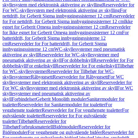
skyllesystem med elektronisk aktivering av skylling
Reservedeler for
For WC-skyllesystem med elektronisk aktivering av skylling
For
nettdrift, for Geberit Sigma innbyggingssisterner 12 cm
Reservedeler
for For nettdrift, for Geberit Sigma innbyggingssisterner 12 cm
Ikke
egnet for Geberit Omega innbyggingssisterner 12 cm
Reservedeler
for Ikke egnet for Geberit Omega innbyggingssisterner 12 cm
For
batteridrift, for Geberit Sigma innbyggingssisterne 12
cm
Reservedeler for For batteridrift, for Geberit Sigma
innbyggingssisterne 12 cm
WC-skyllesystemer med pneumatisk
aktivering av skyll
Reservedeler for WC-skyllesystemer med
pneumatisk aktivering av skyll
For dobbeltskyll
Reservedeler for For
dobbeltskyll
For enkeltskyll
Reservedeler for For enkeltskyll
Tilbehør
for WC-skyllesystemer
Reservedeler for Tilbehør for WC-
skyllesystemer
Råbyggsett
Reservedeler for Råbyggsett
For WC
skyllesystemer med elektronisk aktivering av skyll
Reservedeler for
For WC skyllesystemer med elektronisk aktivering av skyll
For WC
skyllesystemer med pneumatisk aktivering av
skyll
Forbindelser
Geberit Monolith moduler
Sanitærmoduler for
toaletter
Reservedeler for Sanitærmoduler for toaletter
For
vegghengte toaletter
Reservedeler for For vegghengte toaletter
For
gulvstående toaletter
Reservedeler for For gulvstående
toaletter
Tilbehør
Reservedeler for
Tilbehør
Forbruksmateriell
Bidémoduler
Reservedeler for
Bidémoduler
For vegghengte og gulvstående bidéer
Reservedeler for
For vegghengte og gulvstående bidéer
Urinaler
Urinaler, spyledrift,