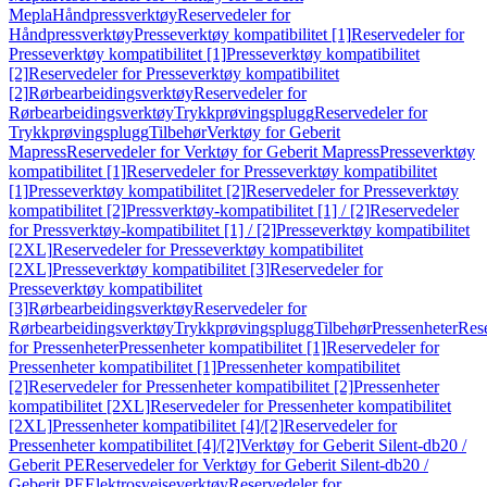
Mepla
Håndpressverktøy
Reservedeler for
Håndpressverktøy
Presseverktøy kompatibilitet [1]
Reservedeler for
Presseverktøy kompatibilitet [1]
Presseverktøy kompatibilitet
[2]
Reservedeler for Presseverktøy kompatibilitet
[2]
Rørbearbeidingsverktøy
Reservedeler for
Rørbearbeidingsverktøy
Trykkprøvingsplugg
Reservedeler for
Trykkprøvingsplugg
Tilbehør
Verktøy for Geberit
Mapress
Reservedeler for Verktøy for Geberit Mapress
Presseverktøy
kompatibilitet [1]
Reservedeler for Presseverktøy kompatibilitet
[1]
Presseverktøy kompatibilitet [2]
Reservedeler for Presseverktøy
kompatibilitet [2]
Pressverktøy-kompatibilitet [1] / [2]
Reservedeler
for Pressverktøy-kompatibilitet [1] / [2]
Presseverktøy kompatibilitet
[2XL]
Reservedeler for Presseverktøy kompatibilitet
[2XL]
Presseverktøy kompatibilitet [3]
Reservedeler for
Presseverktøy kompatibilitet
[3]
Rørbearbeidingsverktøy
Reservedeler for
Rørbearbeidingsverktøy
Trykkprøvingsplugg
Tilbehør
Pressenheter
Res
for Pressenheter
Pressenheter kompatibilitet [1]
Reservedeler for
Pressenheter kompatibilitet [1]
Pressenheter kompatibilitet
[2]
Reservedeler for Pressenheter kompatibilitet [2]
Pressenheter
kompatibilitet [2XL]
Reservedeler for Pressenheter kompatibilitet
[2XL]
Pressenheter kompatibilitet [4]/[2]
Reservedeler for
Pressenheter kompatibilitet [4]/[2]
Verktøy for Geberit Silent-db20 /
Geberit PE
Reservedeler for Verktøy for Geberit Silent-db20 /
Geberit PE
Elektrosveiseverktøy
Reservedeler for