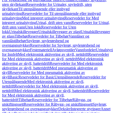
uten skyllekant
Reservedeler for Urinaler, spyledrift, uten
skyllekant
Til utenpåliggende eller innbygd
urinalstyring
Reservedeler for Til utenpåliggende eller innbygd
urinalstyring
Med integrert urinalstyring
Reservedeler for Med
integrert urinalstyring
Urinal, drift uten vann
Reservedeler for Urinal,
drift uten vann
Uten lokk
Reservedeler for Uten
lokk
Urinalskillevegger
Urinalskillevegger av plast
Urinalskillevegger
av glass
Tilbehør
Reservedeler for Tilbehør
Vannlåser og
vannlåstilbehør
Spylerør, spylerørsbend og
overgangsstykker
Reservedeler for Spylerør, spylerørsbend og
overgangsstykker
Festemateriell
Avløpsventiler
Vannfordeler
Urinalstyr
for Innfelt
Med elektronisk aktivering av skyll, nettdrift
Reservedeler
for Med elektronisk aktivering av skyll, nettdrift
Med elektronisk
aktivering av skyll, batteridrift
Reservedeler for Med elektronisk
aktivering av skyll, batteridrift
Med pneumatisk aktivering av
skyll
Reservedeler for Med pneumatisk aktivering av
skyll
Basic
Reservedeler for Basic
Utenpåliggende
Reservedeler for
Utenpåliggende
Med elektronisk aktivering av skyll,
nettdrift
Reservedeler for Med elektronisk aktivering av skyll,
nettdrift
Med elektronisk aktivering av skyll, batteridrift
Reservedeler
for Med elektronisk aktivering av skyll,
batteridrift
Tilbehør
Reservedeler for Tilbehør
Råbygg- og
utskiftingssett
Reservedeler for Råbygg- og utskiftingssett
Spylerør,
spylerørsbend og overgangsstykker
Deksler
Integrerte styringer
Annet