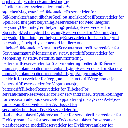
oppbevaringsbokser
Håndklestang og
håndklekroker
Lyselementer
Hendler
Sett
støtteben
Magnettavler
Stikkontakter
Reservedeler for
Stikkontakter
Annet tilbehør
Speil og speilskap
Speil
Reservedeler for
Speil
Med integrert belysning
Reservedeler for Med integrert
belysning
Uten integrert belysning
Speilskap
Reservedeler for
Speilskap
Med integrert belysning
Reservedeler for Med integrert
belysning
Uten integrert belysning
Reservedeler for Uten integrert
belysning
Tilbehør
Lyselementer
Hendler
Annet
tilbehør
Stikkontakter
Armaturer
Servantarmaturer
Reservedeler for
Servantarmaturer
Montering av stativ, nettdrift
Reservedeler for
Montering av stativ, nettdrift
Stativmontering,
batteridrift
Reservedeler for Stativmontering, batteridrift
Stående
montasje, blandebatteri med enhåndsgrep
Reservedeler for Stående
montasje, blandebatteri med enhåndsgrep
Veggmontasje,
nettdrift
Reservedeler for Veggmontasje, nettdrift
Veggmontasje,
batteridrift
Reservedeler for Veggmontasje,
batteridrift
Tilbehør
Reservedeler for Tilbehør
For
servantkraner
Reservedeler for For servantkraner
Utstyrstilkoblinger
for vaskeområde, kjøkkenvask, apparater og utslagsvask
Avløpssett
for servant
Reservedeler for Avløpssett for
servant
Rørbendvannlåser
Reservedeler for
Rørbendvannlåser
Dykkrørvannlåser for servanter
Reservedeler for
Dykkrørvannlåser for servanter
Dykkrørvannlåser for servanter,
plassbeparende modell
Reservedeler for Dykkrørvannlåser for