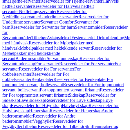
små
Hjørne-servanter
Reservedeler for Hjørne-servanter
Halvveis
nedfelt servanter
Reservedeler for Halvveis nedfelt
servanter
Nedfellingsservanter
Reservedeler for
Nedfellingsservanter
Underlimte servanter
Reservedeler for
Underlimte servanter
Servanter Comfort
Servanter for
barn
Reservedeler for Servanter for barn
Servantområder
Reservedeler
for
Servantområder
Tilbehør
Avløpsdeksel
Festemateriell
Dekorblending
Mø
med håndvask
Reservedeler for Møbelpakker med
håndvask
Møbelpakker med heldekkende servant
Reservedeler for
Møbelpakker med heldekkende
servant
Baderomsmøbler
Servantunderskap
Reservedeler for
Servantunderskap
For servanter
Reservedeler for For servanter
For
servanter
Reservedeler for For servanter
For
dobbelservanter
Reservedeler for For
dobbelservanter
Benkeplater
Reservedeler for Benkeplater
For
toppmontert servant, bolleservant
Reservedeler for For toppmontert
servant, bolleservant
For toppmontert servant firkantet
Reservedeler
for For toppmontert servant firkantet
Sideskap
Reservedeler for
Sideskap
Lave sideskap
Reservedeler for Lave sideskap
Høye
skap
Reservedeler for Høye skap
Halvhøyt skap
Reservedeler for
Halvhøyt skap
Hengeskap
Reservedeler for Hengeskap
Andre
baderomsmøbler
Reservedeler for Andre
baderomsmøbler
Vegghyller
Reservedeler for
Vegghyller
Tilbehør
Reservedeler for Tilbehør
Skuffeinnsatser og