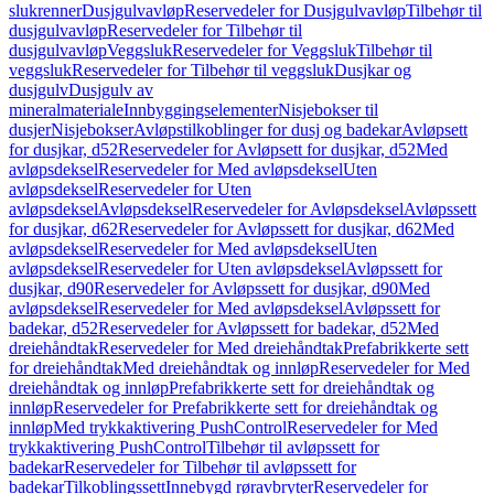
slukrenner
Dusjgulvavløp
Reservedeler for Dusjgulvavløp
Tilbehør til
dusjgulvavløp
Reservedeler for Tilbehør til
dusjgulvavløp
Veggsluk
Reservedeler for Veggsluk
Tilbehør til
veggsluk
Reservedeler for Tilbehør til veggsluk
Dusjkar og
dusjgulv
Dusjgulv av
mineralmateriale
Innbyggingselementer
Nisjebokser til
dusjer
Nisjebokser
Avløpstilkoblinger for dusj og badekar
Avløpsett
for dusjkar, d52
Reservedeler for Avløpsett for dusjkar, d52
Med
avløpsdeksel
Reservedeler for Med avløpsdeksel
Uten
avløpsdeksel
Reservedeler for Uten
avløpsdeksel
Avløpsdeksel
Reservedeler for Avløpsdeksel
Avløpssett
for dusjkar, d62
Reservedeler for Avløpssett for dusjkar, d62
Med
avløpsdeksel
Reservedeler for Med avløpsdeksel
Uten
avløpsdeksel
Reservedeler for Uten avløpsdeksel
Avløpssett for
dusjkar, d90
Reservedeler for Avløpssett for dusjkar, d90
Med
avløpsdeksel
Reservedeler for Med avløpsdeksel
Avløpssett for
badekar, d52
Reservedeler for Avløpssett for badekar, d52
Med
dreiehåndtak
Reservedeler for Med dreiehåndtak
Prefabrikkerte sett
for dreiehåndtak
Med dreiehåndtak og innløp
Reservedeler for Med
dreiehåndtak og innløp
Prefabrikkerte sett for dreiehåndtak og
innløp
Reservedeler for Prefabrikkerte sett for dreiehåndtak og
innløp
Med trykkaktivering PushControl
Reservedeler for Med
trykkaktivering PushControl
Tilbehør til avløpssett for
badekar
Reservedeler for Tilbehør til avløpssett for
badekar
Tilkoblingssett
Innebygd røravbryter
Reservedeler for