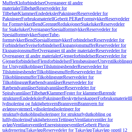
Muffer
Kloforbindelser
Overganger til andre
materialer
Tilbehør
Reservedeler for
Tilbehør
Klammer
Endedeksler
Pakninger
Reservedeler for
Pakninger
Forbruksmateriell
Geberit PE
Rør
Formstykker
Reservedeler
for Formstykker
Bend
Grenrør
Reduksjoner
Stakeluker
Reservedeler
for Stakeluker
Overganger
Spesialformstykker
Reservedeler for
Spesialformstykker
SuperTube-
formstykker
Bend
Spesialformstykker
Forbindelser
Reservedeler for
Forbindelser
Sveiseforbindelser
Ekspansjonsmuffer
Reservedeler for
Ekspansjonsmuffer
Overganger til andre materialer
Reservedeler for
Overganger til andre materialer
Gjengeforbindelser
Reservedeler for
Gjengeforbindelser
Flensforbindelser
Flensbøssinger
Utstyrstilkoblinge
for Utstyrstilkoblinger
Tilslutningsbender
Reservedeler for
Tilslutningsbender
Tilkobliingsmuffer
Reservedeler for
Tilkobliingsmuffer
Tilkoblingsrør
Reservedeler for
Tilkoblingsrør
Rørbendvannlåser
Reservedeler for
Rørbendvannlåser
Spiralvannlåser
Reservedeler for
Spiralvannlåser
Tilbehør
Klammer
Fester for klammer
Bærende
strukturer
Endedeksler
Pakninger
Beskyttelseskapper
Forbruksmateriell
lydisolering og fuktighetsvern
Brannvern
Brannvern for
avløpssystemer
Lydisolering
Isoleringer for
strukturlydutkobling
Isoleringer for strukturlydutkobling og
luftlydisolering
Fuktighetsvern
Tettinger
Ventilatorventiler for
avløp
Ventilatorventiler
Energistoppeventiler
Geberit Pluvia
takdrenering
Takavløp
Reservedeler for Takavløp
Takavløp opptil 12