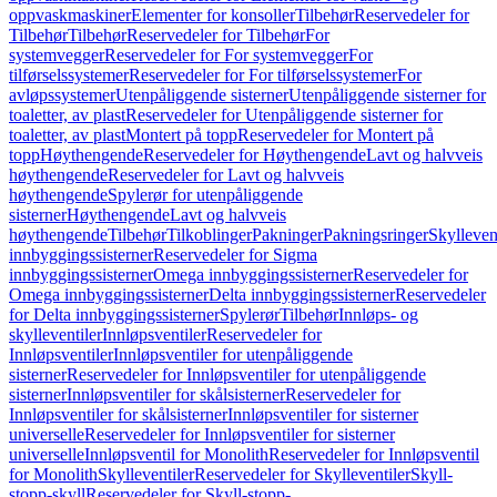
oppvaskmaskiner
Elementer for konsoller
Tilbehør
Reservedeler for
Tilbehør
Tilbehør
Reservedeler for Tilbehør
For
systemvegger
Reservedeler for For systemvegger
For
tilførselssystemer
Reservedeler for For tilførselssystemer
For
avløpssystemer
Utenpåliggende sisterner
Utenpåliggende sisterner for
toaletter, av plast
Reservedeler for Utenpåliggende sisterner for
toaletter, av plast
Montert på topp
Reservedeler for Montert på
topp
Høythengende
Reservedeler for Høythengende
Lavt og halvveis
høythengende
Reservedeler for Lavt og halvveis
høythengende
Spylerør for utenpåliggende
sisterner
Høythengende
Lavt og halvveis
høythengende
Tilbehør
Tilkoblinger
Pakninger
Pakningsringer
Skylleven
innbyggingssisterner
Reservedeler for Sigma
innbyggingssisterner
Omega innbyggingssisterner
Reservedeler for
Omega innbyggingssisterner
Delta innbyggingssisterner
Reservedeler
for Delta innbyggingssisterner
Spylerør
Tilbehør
Innløps- og
skylleventiler
Innløpsventiler
Reservedeler for
Innløpsventiler
Innløpsventiler for utenpåliggende
sisterner
Reservedeler for Innløpsventiler for utenpåliggende
sisterner
Innløpsventiler for skålsisterner
Reservedeler for
Innløpsventiler for skålsisterner
Innløpsventiler for sisterner
universelle
Reservedeler for Innløpsventiler for sisterner
universelle
Innløpsventil for Monolith
Reservedeler for Innløpsventil
for Monolith
Skylleventiler
Reservedeler for Skylleventiler
Skyll-
stopp-skyll
Reservedeler for Skyll-stopp-