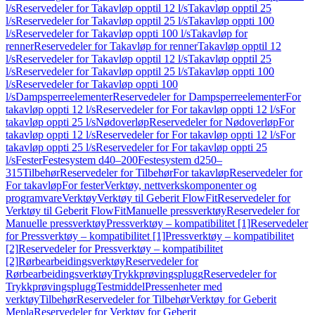
l/s
Reservedeler for Takavløp opptil 12 l/s
Takavløp opptil 25
l/s
Reservedeler for Takavløp opptil 25 l/s
Takavløp oppti 100
l/s
Reservedeler for Takavløp oppti 100 l/s
Takavløp for
renner
Reservedeler for Takavløp for renner
Takavløp opptil 12
l/s
Reservedeler for Takavløp opptil 12 l/s
Takavløp opptil 25
l/s
Reservedeler for Takavløp opptil 25 l/s
Takavløp oppti 100
l/s
Reservedeler for Takavløp oppti 100
l/s
Dampsperreelementer
Reservedeler for Dampsperreelementer
For
takavløp oppti 12 l/s
Reservedeler for For takavløp oppti 12 l/s
For
takavløp oppti 25 l/s
Nødoverløp
Reservedeler for Nødoverløp
For
takavløp oppti 12 l/s
Reservedeler for For takavløp oppti 12 l/s
For
takavløp oppti 25 l/s
Reservedeler for For takavløp oppti 25
l/s
Fester
Festesystem d40–200
Festesystem d250–
315
Tilbehør
Reservedeler for Tilbehør
For takavløp
Reservedeler for
For takavløp
For fester
Verktøy, nettverkskomponenter og
programvare
Verktøy
Verktøy til Geberit FlowFit
Reservedeler for
Verktøy til Geberit FlowFit
Manuelle pressverktøy
Reservedeler for
Manuelle pressverktøy
Pressverktøy – kompatibilitet [1]
Reservedeler
for Pressverktøy – kompatibilitet [1]
Pressverktøy – kompatibilitet
[2]
Reservedeler for Pressverktøy – kompatibilitet
[2]
Rørbearbeidingsverktøy
Reservedeler for
Rørbearbeidingsverktøy
Trykkprøvingsplugg
Reservedeler for
Trykkprøvingsplugg
Testmiddel
Pressenheter med
verktøy
Tilbehør
Reservedeler for Tilbehør
Verktøy for Geberit
Mepla
Reservedeler for Verktøy for Geberit