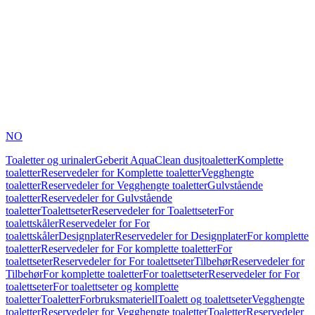
NO
Toaletter og urinaler
Geberit AquaClean dusjtoaletter
Komplette
toaletter
Reservedeler for Komplette toaletter
Vegghengte
toaletter
Reservedeler for Vegghengte toaletter
Gulvstående
toaletter
Reservedeler for Gulvstående
toaletter
Toalettseter
Reservedeler for Toalettseter
For
toalettskåler
Reservedeler for For
toalettskåler
Designplater
Reservedeler for Designplater
For komplette
toaletter
Reservedeler for For komplette toaletter
For
toalettseter
Reservedeler for For toalettseter
Tilbehør
Reservedeler for
Tilbehør
For komplette toaletter
For toalettseter
Reservedeler for For
toalettseter
For toalettseter og komplette
toaletter
Toaletter
Forbruksmateriell
Toalett og toalettseter
Vegghengte
toaletter
Reservedeler for Vegghengte toaletter
Toaletter
Reservedeler