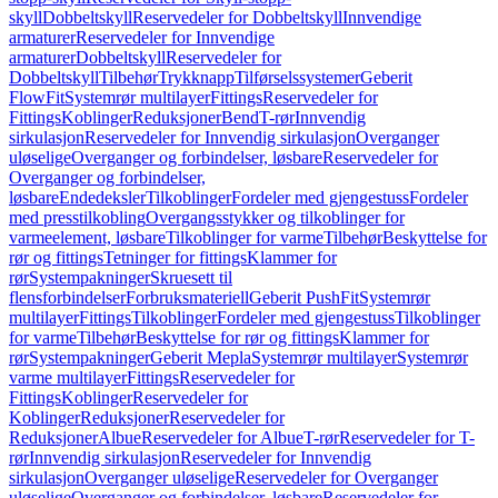
skyll
Dobbeltskyll
Reservedeler for Dobbeltskyll
Innvendige
armaturer
Reservedeler for Innvendige
armaturer
Dobbeltskyll
Reservedeler for
Dobbeltskyll
Tilbehør
Trykknapp
Tilførselssystemer
Geberit
FlowFit
Systemrør multilayer
Fittings
Reservedeler for
Fittings
Koblinger
Reduksjoner
Bend
T-rør
Innvendig
sirkulasjon
Reservedeler for Innvendig sirkulasjon
Overganger
uløselige
Overganger og forbindelser, løsbare
Reservedeler for
Overganger og forbindelser,
løsbare
Endedeksler
Tilkoblinger
Fordeler med gjengestuss
Fordeler
med presstilkobling
Overgangsstykker og tilkoblinger for
varmeelement, løsbare
Tilkoblinger for varme
Tilbehør
Beskyttelse for
rør og fittings
Tetninger for fittings
Klammer for
rør
Systempakninger
Skruesett til
flensforbindelser
Forbruksmateriell
Geberit PushFit
Systemrør
multilayer
Fittings
Tilkoblinger
Fordeler med gjengestuss
Tilkoblinger
for varme
Tilbehør
Beskyttelse for rør og fittings
Klammer for
rør
Systempakninger
Geberit Mepla
Systemrør multilayer
Systemrør
varme multilayer
Fittings
Reservedeler for
Fittings
Koblinger
Reservedeler for
Koblinger
Reduksjoner
Reservedeler for
Reduksjoner
Albue
Reservedeler for Albue
T-rør
Reservedeler for T-
rør
Innvendig sirkulasjon
Reservedeler for Innvendig
sirkulasjon
Overganger uløselige
Reservedeler for Overganger
uløselige
Overganger og forbindelser, løsbare
Reservedeler for