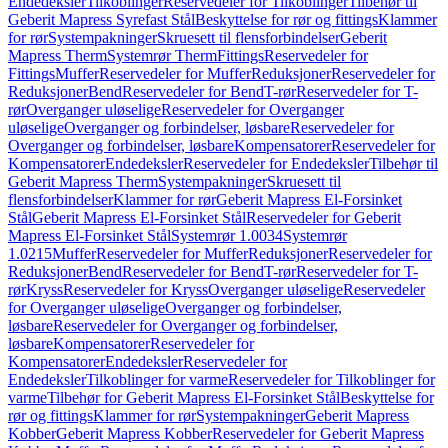
Endedeksler
Tilkoblinger
Reservedeler for Tilkoblinger
Tilbehør til
Geberit Mapress Syrefast Stål
Beskyttelse for rør og fittings
Klammer
for rør
Systempakninger
Skruesett til flensforbindelser
Geberit
Mapress Therm
Systemrør Therm
Fittings
Reservedeler for
Fittings
Muffer
Reservedeler for Muffer
Reduksjoner
Reservedeler for
Reduksjoner
Bend
Reservedeler for Bend
T-rør
Reservedeler for T-
rør
Overganger uløselige
Reservedeler for Overganger
uløselige
Overganger og forbindelser, løsbare
Reservedeler for
Overganger og forbindelser, løsbare
Kompensatorer
Reservedeler for
Kompensatorer
Endedeksler
Reservedeler for Endedeksler
Tilbehør til
Geberit Mapress Therm
Systempakninger
Skruesett til
flensforbindelser
Klammer for rør
Geberit Mapress El-Forsinket
Stål
Geberit Mapress El-Forsinket Stål
Reservedeler for Geberit
Mapress El-Forsinket Stål
Systemrør 1.0034
Systemrør
1.0215
Muffer
Reservedeler for Muffer
Reduksjoner
Reservedeler for
Reduksjoner
Bend
Reservedeler for Bend
T-rør
Reservedeler for T-
rør
Kryss
Reservedeler for Kryss
Overganger uløselige
Reservedeler
for Overganger uløselige
Overganger og forbindelser,
løsbare
Reservedeler for Overganger og forbindelser,
løsbare
Kompensatorer
Reservedeler for
Kompensatorer
Endedeksler
Reservedeler for
Endedeksler
Tilkoblinger for varme
Reservedeler for Tilkoblinger for
varme
Tilbehør for Geberit Mapress El-Forsinket Stål
Beskyttelse for
rør og fittings
Klammer for rør
Systempakninger
Geberit Mapress
Kobber
Geberit Mapress Kobber
Reservedeler for Geberit Mapress