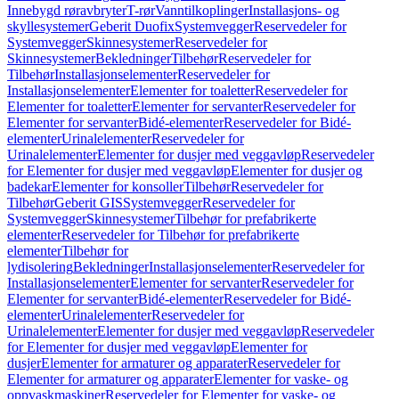
Innebygd røravbryter
T-rør
Vanntilkoplinger
Installasjons- og
skyllesystemer
Geberit Duofix
Systemvegger
Reservedeler for
Systemvegger
Skinnesystemer
Reservedeler for
Skinnesystemer
Bekledninger
Tilbehør
Reservedeler for
Tilbehør
Installasjonselementer
Reservedeler for
Installasjonselementer
Elementer for toaletter
Reservedeler for
Elementer for toaletter
Elementer for servanter
Reservedeler for
Elementer for servanter
Bidé-elementer
Reservedeler for Bidé-
elementer
Urinalelementer
Reservedeler for
Urinalelementer
Elementer for dusjer med veggavløp
Reservedeler
for Elementer for dusjer med veggavløp
Elementer for dusjer og
badekar
Elementer for konsoller
Tilbehør
Reservedeler for
Tilbehør
Geberit GIS
Systemvegger
Reservedeler for
Systemvegger
Skinnesystemer
Tilbehør for prefabrikerte
elementer
Reservedeler for Tilbehør for prefabrikerte
elementer
Tilbehør for
lydisolering
Bekledninger
Installasjonselementer
Reservedeler for
Installasjonselementer
Elementer for servanter
Reservedeler for
Elementer for servanter
Bidé-elementer
Reservedeler for Bidé-
elementer
Urinalelementer
Reservedeler for
Urinalelementer
Elementer for dusjer med veggavløp
Reservedeler
for Elementer for dusjer med veggavløp
Elementer for
dusjer
Elementer for armaturer og apparater
Reservedeler for
Elementer for armaturer og apparater
Elementer for vaske- og
oppvaskmaskiner
Reservedeler for Elementer for vaske- og