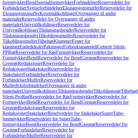
formstykker
Bend
Spesialformstykker
Forbindelser
Reservedeler for
Forbindelser
Sveiseforbindelser
Ekspansjonsmuffer
Reservedeler for
Ekspansjonsmuffer
Kromstålkoblinger
Overganger til andre
materialer
Reservedeler for Overganger til andre
materialer
Utstyrstilkoblinger
Reservedeler for
Utstyrstilkoblinger
Tilslutningsbender
Reservedeler for
Tilslutningsbender
Tilkoblingsmuffer
Reservedeler for
Tilkoblingsmuffer
Tilbehør
Klammer
Fester for
klammer
Endedeksler
Pakninger
Forbruksmateriell
Geberit Silent-
PP
Rør
Reservedeler for Rør
Formstykker
Reservedeler for
Formstykker
Bend
Reservedeler for Bend
Grenrør
Reservedeler for
Grenrør
Reduksjoner
Reservedeler for
Reduksjoner
Stakeluker
Reservedeler for
Stakeluker
Forbindelser
Reservedeler for
Forbindelser
Muffer
Reservedeler for
Muffer
Kloforbindelser
Overganger til andre
materialer
Utstyrstilkoblinger
Tilslutningsbender
Tilkoblingsrør
Tilbehør
Silent-Pro
Rør
Reservedeler for Rør
Formstykker
Reservedeler for
Formstykker
Bend
Reservedeler for Bend
Grenrør
Reservedeler for
Grenrør
Reduksjoner
Reservedeler for
Reduksjoner
Stakeluker
Reservedeler for Stakeluker
SuperTube-
formstykker
Reservedeler for SuperTube-
formstykker
Bend
Reservedeler for Bend
Grenrør
Reservedeler for
Grenrør
Forbindelser
Reservedeler for
Forbindelser
Muffer
Reservedeler for