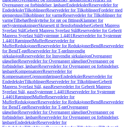
Overganger og forbindelser, løsbare
Endedeksler
Reservedeler for
Endedeksler
Tilkoblinger
Reservedeler for Tilkoblinger
Fordeler med
gjengestuss
Tilkoblinger for varme
Reservedeler for Tilkoblinger for
varme
Tilbehør
Beskyttelse for rør og fittings
Klammer for
rør
Systempakninger
Skruesett til flensforbindelser
Geberit Mapress
Syrefast Stål
Geberit Mapress Syrefast Stål
Reservedeler for Geberit
Mapress Syrefast Stål
Systemrør 1.4401
Reservedeler for Systemrør
1.4401
Rørnippel
Muffer
Reservedeler for
Muffer
Reduksjoner
Reservedeler for Reduksjoner
Bend
Reservedeler
for Bend
T-rør
Reservedeler for T-rør
Innvendig
sirkulasjon
Reservedeler for Innvendig sirkulasjon
Overganger
uløselige
Reservedeler for Overganger uløselige
Overganger og
forbindelser, løsbare
Reservedeler for Overganger og forbindelser,
løsbare
Kompensatorer
Reservedeler for
Kompensatorer
Gjennomføringer
Endedeksler
Reservedeler for
Endedeksler
Tilkoblinger
Reservedeler for Tilkoblinger
Geberit
Mapress Syrefast Stål, gass
Reservedeler for Geberit Mapress
Syrefast Stål, gass
Systemrør 1.4401
Reservedeler for Systemrør
1.4401
Rørnippel
Muffer
Reservedeler for
Muffer
Reduksjoner
Reservedeler for Reduksjoner
Bend
Reservedeler
for Bend
T-rør
Reservedeler for T-rør
Overganger
uløselige
Reservedeler for Overganger uløselige
Overganger og
forbindelser, løsbare
Reservedeler for Overganger og forbindelser,
løsbare
Endedeksler
Reservedeler for