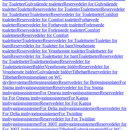
for Toaletter
Gulvstående toaletter
Reservedeler for Gulvstående
toaletter
Toaletter
Reservedeler for Toaletter
Toalettseter
Reservedeler
for Toalettseter
Toalettseter
Reservedeler for Toalettseter
Comfort
toaletter
Reservedeler for Comfort toaletter
Forhøyede
toaletter
Reservedeler for Forhøyede toaletter
Forlengede
toaletter
Reservedeler for Forlengede toaletter
Comfort
toalettseter
Reservedeler for Comfort
toalettseter
Toalettseter
Reservedeler for Toalettseter
Toaletter for
barn
Reservedeler for Toaletter for barn
Vegghengte
toaletter
Reservedeler for Vegghengte toaletter
Toalettseter for
barn
Reservedeler for Toalettseter for barn
Toalettseter
Reservedeler
for Toalettseter
Toalettseteringer
Reservedeler for
Toalettseteringer
Bidéer
Vegghengte bidéer
Reservedeler for
Vegghengte bidéer
Gulvstående bidéer
Tilbehør
Reservedeler for
Tilbehør
Betjeningsplater og WC
skyllesystemer
Betjeningsplater
Reservedeler for Betjeningsplater
For
Sigma innbyggingssisterner
Reservedeler for For Sigma
innbyggingssisterner
For Omega innbyggingssisterner
Reservedeler
for For Omega innbyggingssisterner
For Kappa
innbyggingssisterner
Reservedeler for For Kappa
innbyggingssisterner
For Delta innbyggingssisterner
Reservedeler for
For Delta innbyggingssisterner
For Twinline
innbyggingssisterner
Reservedeler for For Twinline
innbyggingssisterner
For 300T innbyggingssisterner
Reservedeler for
For 300T innbyggingssisterner
Tilbehør
Forbruksmateriell
For WC-