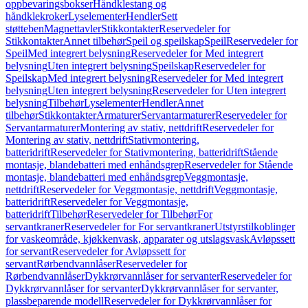
oppbevaringsbokser
Håndklestang og
håndklekroker
Lyselementer
Hendler
Sett
støtteben
Magnettavler
Stikkontakter
Reservedeler for
Stikkontakter
Annet tilbehør
Speil og speilskap
Speil
Reservedeler for
Speil
Med integrert belysning
Reservedeler for Med integrert
belysning
Uten integrert belysning
Speilskap
Reservedeler for
Speilskap
Med integrert belysning
Reservedeler for Med integrert
belysning
Uten integrert belysning
Reservedeler for Uten integrert
belysning
Tilbehør
Lyselementer
Hendler
Annet
tilbehør
Stikkontakter
Armaturer
Servantarmaturer
Reservedeler for
Servantarmaturer
Montering av stativ, nettdrift
Reservedeler for
Montering av stativ, nettdrift
Stativmontering,
batteridrift
Reservedeler for Stativmontering, batteridrift
Stående
montasje, blandebatteri med enhåndsgrep
Reservedeler for Stående
montasje, blandebatteri med enhåndsgrep
Veggmontasje,
nettdrift
Reservedeler for Veggmontasje, nettdrift
Veggmontasje,
batteridrift
Reservedeler for Veggmontasje,
batteridrift
Tilbehør
Reservedeler for Tilbehør
For
servantkraner
Reservedeler for For servantkraner
Utstyrstilkoblinger
for vaskeområde, kjøkkenvask, apparater og utslagsvask
Avløpssett
for servant
Reservedeler for Avløpssett for
servant
Rørbendvannlåser
Reservedeler for
Rørbendvannlåser
Dykkrørvannlåser for servanter
Reservedeler for
Dykkrørvannlåser for servanter
Dykkrørvannlåser for servanter,
plassbeparende modell
Reservedeler for Dykkrørvannlåser for