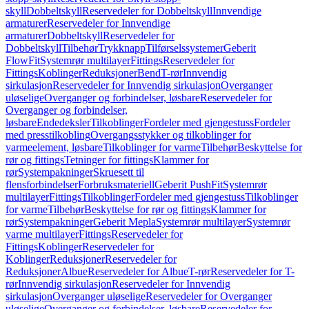
skyll
Dobbeltskyll
Reservedeler for Dobbeltskyll
Innvendige
armaturer
Reservedeler for Innvendige
armaturer
Dobbeltskyll
Reservedeler for
Dobbeltskyll
Tilbehør
Trykknapp
Tilførselssystemer
Geberit
FlowFit
Systemrør multilayer
Fittings
Reservedeler for
Fittings
Koblinger
Reduksjoner
Bend
T-rør
Innvendig
sirkulasjon
Reservedeler for Innvendig sirkulasjon
Overganger
uløselige
Overganger og forbindelser, løsbare
Reservedeler for
Overganger og forbindelser,
løsbare
Endedeksler
Tilkoblinger
Fordeler med gjengestuss
Fordeler
med presstilkobling
Overgangsstykker og tilkoblinger for
varmeelement, løsbare
Tilkoblinger for varme
Tilbehør
Beskyttelse for
rør og fittings
Tetninger for fittings
Klammer for
rør
Systempakninger
Skruesett til
flensforbindelser
Forbruksmateriell
Geberit PushFit
Systemrør
multilayer
Fittings
Tilkoblinger
Fordeler med gjengestuss
Tilkoblinger
for varme
Tilbehør
Beskyttelse for rør og fittings
Klammer for
rør
Systempakninger
Geberit Mepla
Systemrør multilayer
Systemrør
varme multilayer
Fittings
Reservedeler for
Fittings
Koblinger
Reservedeler for
Koblinger
Reduksjoner
Reservedeler for
Reduksjoner
Albue
Reservedeler for Albue
T-rør
Reservedeler for T-
rør
Innvendig sirkulasjon
Reservedeler for Innvendig
sirkulasjon
Overganger uløselige
Reservedeler for Overganger
uløselige
Overganger og forbindelser, løsbare
Reservedeler for