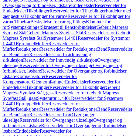
Overganger og forbindelser, løsbare
Endedeksler
Reservedeler for
Endedeksler
Tilkoblinger
Reservedeler for Tilkoblinger
Fordeler med
gjengestuss
Tilkoblinger for varme
Reservedeler for Tilkoblinger for
varme
Tilbehør
Beskyttelse for rør og fittings
Klammer for
rør
Systempakninger
Skruesett til flensforbindelser
Geberit Mapress
Syrefast Stål
Geberit Mapress Syrefast Stål
Reservedeler for Geberit
Mapress Syrefast Stål
Systemrør 1.4401
Reservedeler for Systemrør
1.4401
Rørnippel
Muffer
Reservedeler for
Muffer
Reduksjoner
Reservedeler for Reduksjoner
Bend
Reservedeler
for Bend
T-rør
Reservedeler for T-rør
Innvendig
sirkulasjon
Reservedeler for Innvendig sirkulasjon
Overganger
uløselige
Reservedeler for Overganger uløselige
Overganger og
forbindelser, løsbare
Reservedeler for Overganger og forbindelser,
løsbare
Kompensatorer
Reservedeler for
Kompensatorer
Gjennomføringer
Endedeksler
Reservedeler for
Endedeksler
Tilkoblinger
Reservedeler for Tilkoblinger
Geberit
Mapress Syrefast Stål, gass
Reservedeler for Geberit Mapress
Syrefast Stål, gass
Systemrør 1.4401
Reservedeler for Systemrør
1.4401
Rørnippel
Muffer
Reservedeler for
Muffer
Reduksjoner
Reservedeler for Reduksjoner
Bend
Reservedeler
for Bend
T-rør
Reservedeler for T-rør
Overganger
uløselige
Reservedeler for Overganger uløselige
Overganger og
forbindelser, løsbare
Reservedeler for Overganger og forbindelser,
løsbare
Endedeksler
Reservedeler for