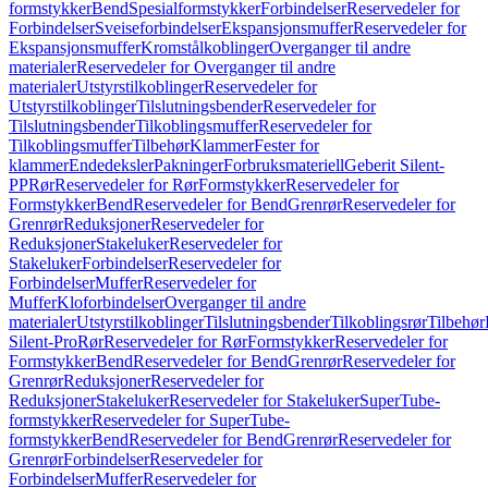
formstykker
Bend
Spesialformstykker
Forbindelser
Reservedeler for
Forbindelser
Sveiseforbindelser
Ekspansjonsmuffer
Reservedeler for
Ekspansjonsmuffer
Kromstålkoblinger
Overganger til andre
materialer
Reservedeler for Overganger til andre
materialer
Utstyrstilkoblinger
Reservedeler for
Utstyrstilkoblinger
Tilslutningsbender
Reservedeler for
Tilslutningsbender
Tilkoblingsmuffer
Reservedeler for
Tilkoblingsmuffer
Tilbehør
Klammer
Fester for
klammer
Endedeksler
Pakninger
Forbruksmateriell
Geberit Silent-
PP
Rør
Reservedeler for Rør
Formstykker
Reservedeler for
Formstykker
Bend
Reservedeler for Bend
Grenrør
Reservedeler for
Grenrør
Reduksjoner
Reservedeler for
Reduksjoner
Stakeluker
Reservedeler for
Stakeluker
Forbindelser
Reservedeler for
Forbindelser
Muffer
Reservedeler for
Muffer
Kloforbindelser
Overganger til andre
materialer
Utstyrstilkoblinger
Tilslutningsbender
Tilkoblingsrør
Tilbehør
Silent-Pro
Rør
Reservedeler for Rør
Formstykker
Reservedeler for
Formstykker
Bend
Reservedeler for Bend
Grenrør
Reservedeler for
Grenrør
Reduksjoner
Reservedeler for
Reduksjoner
Stakeluker
Reservedeler for Stakeluker
SuperTube-
formstykker
Reservedeler for SuperTube-
formstykker
Bend
Reservedeler for Bend
Grenrør
Reservedeler for
Grenrør
Forbindelser
Reservedeler for
Forbindelser
Muffer
Reservedeler for