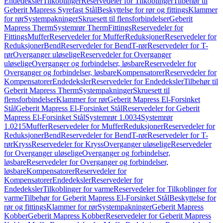
Endedeksler
Tilkoblinger
Reservedeler for Tilkoblinger
Tilbehør til
Geberit Mapress Syrefast Stål
Beskyttelse for rør og fittings
Klammer
for rør
Systempakninger
Skruesett til flensforbindelser
Geberit
Mapress Therm
Systemrør Therm
Fittings
Reservedeler for
Fittings
Muffer
Reservedeler for Muffer
Reduksjoner
Reservedeler for
Reduksjoner
Bend
Reservedeler for Bend
T-rør
Reservedeler for T-
rør
Overganger uløselige
Reservedeler for Overganger
uløselige
Overganger og forbindelser, løsbare
Reservedeler for
Overganger og forbindelser, løsbare
Kompensatorer
Reservedeler for
Kompensatorer
Endedeksler
Reservedeler for Endedeksler
Tilbehør til
Geberit Mapress Therm
Systempakninger
Skruesett til
flensforbindelser
Klammer for rør
Geberit Mapress El-Forsinket
Stål
Geberit Mapress El-Forsinket Stål
Reservedeler for Geberit
Mapress El-Forsinket Stål
Systemrør 1.0034
Systemrør
1.0215
Muffer
Reservedeler for Muffer
Reduksjoner
Reservedeler for
Reduksjoner
Bend
Reservedeler for Bend
T-rør
Reservedeler for T-
rør
Kryss
Reservedeler for Kryss
Overganger uløselige
Reservedeler
for Overganger uløselige
Overganger og forbindelser,
løsbare
Reservedeler for Overganger og forbindelser,
løsbare
Kompensatorer
Reservedeler for
Kompensatorer
Endedeksler
Reservedeler for
Endedeksler
Tilkoblinger for varme
Reservedeler for Tilkoblinger for
varme
Tilbehør for Geberit Mapress El-Forsinket Stål
Beskyttelse for
rør og fittings
Klammer for rør
Systempakninger
Geberit Mapress
Kobber
Geberit Mapress Kobber
Reservedeler for Geberit Mapress