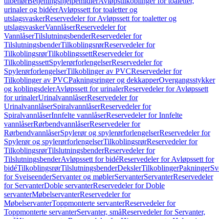
tilbehør
Betjeningshjelpemidler
Avløpstilkoblinger for toaletter,
urinaler og bidéer
Avløpssett for toaletter og
utslagsvasker
Reservedeler for Avløpssett for toaletter og
utslagsvasker
Vannlåser
Reservedeler for
Vannlåser
Tilslutningsbender
Reservedeler for
Tilslutningsbender
Tilkoblingsrør
Reservedeler for
Tilkoblingsrør
Tilkoblingssett
Reservedeler for
Tilkoblingssett
Spylerørforlengelser
Reservedeler for
Spylerørforlengelser
Tilkoblinger av PVC
Reservedeler for
Tilkoblinger av PVC
Pakningsringer og dekkapper
Overgangsstykker
og koblingsdeler
Avløpssett for urinaler
Reservedeler for Avløpssett
for urinaler
Urinalvannlåser
Reservedeler for
Urinalvannlåser
Spiralvannlåser
Reservedeler for
Spiralvannlåser
Innfelte vannlåser
Reservedeler for Innfelte
vannlåser
Rørbendvannlåser
Reservedeler for
Rørbendvannlåser
Spylerør og spylerørforlengelser
Reservedeler for
Spylerør og spylerørforlengelser
Tilkoblingsrør
Reservedeler for
Tilkoblingsrør
Tilslutningsbender
Reservedeler for
Tilslutningsbender
Avløpssett for bidé
Reservedeler for Avløpssett for
bidé
Tilkoblingsrør
Tilslutningsbender
Deksler
Tilkoblinger
Pakninger
Sv
for Sveiseender
Servanter og møbler
Servanter
Servanter
Reservedeler
for Servanter
Doble servanter
Reservedeler for Doble
servanter
Møbelservanter
Reservedeler for
Møbelservanter
Toppmonterte servanter
Reservedeler for
Toppmonterte servanter
Servanter, små
Reservedeler for Servanter,