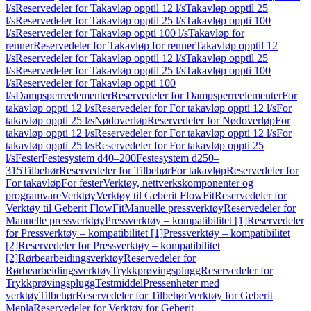
l/s
Reservedeler for Takavløp opptil 12 l/s
Takavløp opptil 25
l/s
Reservedeler for Takavløp opptil 25 l/s
Takavløp oppti 100
l/s
Reservedeler for Takavløp oppti 100 l/s
Takavløp for
renner
Reservedeler for Takavløp for renner
Takavløp opptil 12
l/s
Reservedeler for Takavløp opptil 12 l/s
Takavløp opptil 25
l/s
Reservedeler for Takavløp opptil 25 l/s
Takavløp oppti 100
l/s
Reservedeler for Takavløp oppti 100
l/s
Dampsperreelementer
Reservedeler for Dampsperreelementer
For
takavløp oppti 12 l/s
Reservedeler for For takavløp oppti 12 l/s
For
takavløp oppti 25 l/s
Nødoverløp
Reservedeler for Nødoverløp
For
takavløp oppti 12 l/s
Reservedeler for For takavløp oppti 12 l/s
For
takavløp oppti 25 l/s
Reservedeler for For takavløp oppti 25
l/s
Fester
Festesystem d40–200
Festesystem d250–
315
Tilbehør
Reservedeler for Tilbehør
For takavløp
Reservedeler for
For takavløp
For fester
Verktøy, nettverkskomponenter og
programvare
Verktøy
Verktøy til Geberit FlowFit
Reservedeler for
Verktøy til Geberit FlowFit
Manuelle pressverktøy
Reservedeler for
Manuelle pressverktøy
Pressverktøy – kompatibilitet [1]
Reservedeler
for Pressverktøy – kompatibilitet [1]
Pressverktøy – kompatibilitet
[2]
Reservedeler for Pressverktøy – kompatibilitet
[2]
Rørbearbeidingsverktøy
Reservedeler for
Rørbearbeidingsverktøy
Trykkprøvingsplugg
Reservedeler for
Trykkprøvingsplugg
Testmiddel
Pressenheter med
verktøy
Tilbehør
Reservedeler for Tilbehør
Verktøy for Geberit
Mepla
Reservedeler for Verktøy for Geberit