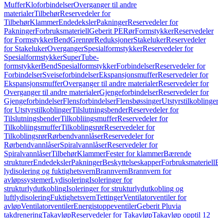
Muffer
Kloforbindelser
Overganger til andre
materialer
Tilbehør
Reservedeler for
Tilbehør
Klammer
Endedeksler
Pakninger
Reservedeler for
Pakninger
Forbruksmateriell
Geberit PE
Rør
Formstykker
Reservedeler
for Formstykker
Bend
Grenrør
Reduksjoner
Stakeluker
Reservedeler
for Stakeluker
Overganger
Spesialformstykker
Reservedeler for
Spesialformstykker
SuperTube-
formstykker
Bend
Spesialformstykker
Forbindelser
Reservedeler for
Forbindelser
Sveiseforbindelser
Ekspansjonsmuffer
Reservedeler for
Ekspansjonsmuffer
Overganger til andre materialer
Reservedeler for
Overganger til andre materialer
Gjengeforbindelser
Reservedeler for
Gjengeforbindelser
Flensforbindelser
Flensbøssinger
Utstyrstilkoblinge
for Utstyrstilkoblinger
Tilslutningsbender
Reservedeler for
Tilslutningsbender
Tilkobliingsmuffer
Reservedeler for
Tilkobliingsmuffer
Tilkoblingsrør
Reservedeler for
Tilkoblingsrør
Rørbendvannlåser
Reservedeler for
Rørbendvannlåser
Spiralvannlåser
Reservedeler for
Spiralvannlåser
Tilbehør
Klammer
Fester for klammer
Bærende
strukturer
Endedeksler
Pakninger
Beskyttelseskapper
Forbruksmateriell
lydisolering og fuktighetsvern
Brannvern
Brannvern for
avløpssystemer
Lydisolering
Isoleringer for
strukturlydutkobling
Isoleringer for strukturlydutkobling og
luftlydisolering
Fuktighetsvern
Tettinger
Ventilatorventiler for
avløp
Ventilatorventiler
Energistoppeventiler
Geberit Pluvia
takdrenering
Takavløp
Reservedeler for Takavløp
Takavløp opptil 12