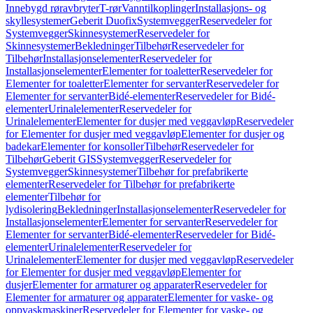
Innebygd røravbryter
T-rør
Vanntilkoplinger
Installasjons- og
skyllesystemer
Geberit Duofix
Systemvegger
Reservedeler for
Systemvegger
Skinnesystemer
Reservedeler for
Skinnesystemer
Bekledninger
Tilbehør
Reservedeler for
Tilbehør
Installasjonselementer
Reservedeler for
Installasjonselementer
Elementer for toaletter
Reservedeler for
Elementer for toaletter
Elementer for servanter
Reservedeler for
Elementer for servanter
Bidé-elementer
Reservedeler for Bidé-
elementer
Urinalelementer
Reservedeler for
Urinalelementer
Elementer for dusjer med veggavløp
Reservedeler
for Elementer for dusjer med veggavløp
Elementer for dusjer og
badekar
Elementer for konsoller
Tilbehør
Reservedeler for
Tilbehør
Geberit GIS
Systemvegger
Reservedeler for
Systemvegger
Skinnesystemer
Tilbehør for prefabrikerte
elementer
Reservedeler for Tilbehør for prefabrikerte
elementer
Tilbehør for
lydisolering
Bekledninger
Installasjonselementer
Reservedeler for
Installasjonselementer
Elementer for servanter
Reservedeler for
Elementer for servanter
Bidé-elementer
Reservedeler for Bidé-
elementer
Urinalelementer
Reservedeler for
Urinalelementer
Elementer for dusjer med veggavløp
Reservedeler
for Elementer for dusjer med veggavløp
Elementer for
dusjer
Elementer for armaturer og apparater
Reservedeler for
Elementer for armaturer og apparater
Elementer for vaske- og
oppvaskmaskiner
Reservedeler for Elementer for vaske- og