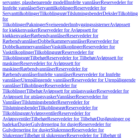
servanter, plassbeparende modell
Innfelte vannlåser
Reservedeler for
Innfelte vannlåser
Servanttilkoblinger
Reservedeler for
Servanttilkoblinger
Tilkoblingsrør
Tilslutningsbender
Deksler
Tilkobling
for
Tilkoblinger
Pakninger
Sveiseender
Innbyggingssisterner
Avløpssett
for kjøkkenvasker
Reservedeler for Avløpssett for
kjøkkenvasker
Rørbendvannlåser
Reservedeler for
Rørbendvannlåser
Dobbelkammervannlåser
Reservedeler for
Dobbelkammervannlåser
Vasktilkoplinger
Reservedeler for
Vasktilkoplinger
Tilkoblingsrør
Reservedeler for
Tilkoblingsrør
Tilbehør
Reservedeler for Tilbehør
Avløpssett for
maskiner
Reservedeler for Avløpssett for
maskiner
Rørbendvannlåser
Reservedeler for
Rørbendvannlåser
Innfelte vannlåser
Reservedeler for Innfelte
vannlåser
Utenpåliggende vannlåser
Reservedeler for Utenpåliggende
vannlåser
Tilkoblinger
Reservedeler for
Tilkoblinger
Tilbehør
Avløpssett for utslagsvasker
Reservedeler for
Avløpssett for utslagsvasker
Vannlåser
Reservedeler for
Vannlåser
Tilslutningsbender
Reservedeler for
Tilslutningsbender
Tilkoblingsrør
Reservedeler for
Tilkoblingsrør
Avløpsventiler
Reservedeler for
Avløpsventiler
Tilbehør
Reservedeler for Tilbehør
Dusjløsninger og
badekar
Dusjer
Gulvdrenering for dusjer
Reservedeler for
Gulvdrenering for dusjer
Slukrenner
Reservedeler for
Slukrenner
Tilbehør til slukrenner
Reservedeler for Tilbehør til