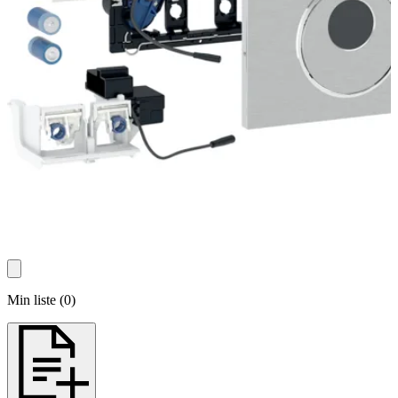
Min liste
(
0
)