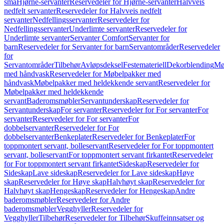
små
Hjørne-servanter
Reservedeler for Hjørne-servanter
Halvveis
nedfelt servanter
Reservedeler for Halvveis nedfelt
servanter
Nedfellingsservanter
Reservedeler for
Nedfellingsservanter
Underlimte servanter
Reservedeler for
Underlimte servanter
Servanter Comfort
Servanter for
barn
Reservedeler for Servanter for barn
Servantområder
Reservedeler
for
Servantområder
Tilbehør
Avløpsdeksel
Festemateriell
Dekorblending
Mø
med håndvask
Reservedeler for Møbelpakker med
håndvask
Møbelpakker med heldekkende servant
Reservedeler for
Møbelpakker med heldekkende
servant
Baderomsmøbler
Servantunderskap
Reservedeler for
Servantunderskap
For servanter
Reservedeler for For servanter
For
servanter
Reservedeler for For servanter
For
dobbelservanter
Reservedeler for For
dobbelservanter
Benkeplater
Reservedeler for Benkeplater
For
toppmontert servant, bolleservant
Reservedeler for For toppmontert
servant, bolleservant
For toppmontert servant firkantet
Reservedeler
for For toppmontert servant firkantet
Sideskap
Reservedeler for
Sideskap
Lave sideskap
Reservedeler for Lave sideskap
Høye
skap
Reservedeler for Høye skap
Halvhøyt skap
Reservedeler for
Halvhøyt skap
Hengeskap
Reservedeler for Hengeskap
Andre
baderomsmøbler
Reservedeler for Andre
baderomsmøbler
Vegghyller
Reservedeler for
Vegghyller
Tilbehør
Reservedeler for Tilbehør
Skuffeinnsatser og