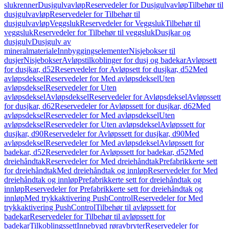
slukrenner
Dusjgulvavløp
Reservedeler for Dusjgulvavløp
Tilbehør til
dusjgulvavløp
Reservedeler for Tilbehør til
dusjgulvavløp
Veggsluk
Reservedeler for Veggsluk
Tilbehør til
veggsluk
Reservedeler for Tilbehør til veggsluk
Dusjkar og
dusjgulv
Dusjgulv av
mineralmateriale
Innbyggingselementer
Nisjebokser til
dusjer
Nisjebokser
Avløpstilkoblinger for dusj og badekar
Avløpsett
for dusjkar, d52
Reservedeler for Avløpsett for dusjkar, d52
Med
avløpsdeksel
Reservedeler for Med avløpsdeksel
Uten
avløpsdeksel
Reservedeler for Uten
avløpsdeksel
Avløpsdeksel
Reservedeler for Avløpsdeksel
Avløpssett
for dusjkar, d62
Reservedeler for Avløpssett for dusjkar, d62
Med
avløpsdeksel
Reservedeler for Med avløpsdeksel
Uten
avløpsdeksel
Reservedeler for Uten avløpsdeksel
Avløpssett for
dusjkar, d90
Reservedeler for Avløpssett for dusjkar, d90
Med
avløpsdeksel
Reservedeler for Med avløpsdeksel
Avløpssett for
badekar, d52
Reservedeler for Avløpssett for badekar, d52
Med
dreiehåndtak
Reservedeler for Med dreiehåndtak
Prefabrikkerte sett
for dreiehåndtak
Med dreiehåndtak og innløp
Reservedeler for Med
dreiehåndtak og innløp
Prefabrikkerte sett for dreiehåndtak og
innløp
Reservedeler for Prefabrikkerte sett for dreiehåndtak og
innløp
Med trykkaktivering PushControl
Reservedeler for Med
trykkaktivering PushControl
Tilbehør til avløpssett for
badekar
Reservedeler for Tilbehør til avløpssett for
badekar
Tilkoblingssett
Innebygd røravbryter
Reservedeler for