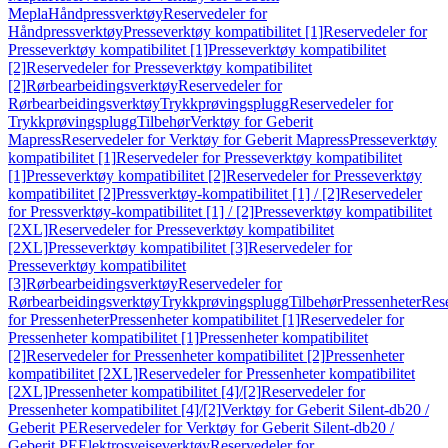
Mepla
Håndpressverktøy
Reservedeler for
Håndpressverktøy
Presseverktøy kompatibilitet [1]
Reservedeler for
Presseverktøy kompatibilitet [1]
Presseverktøy kompatibilitet
[2]
Reservedeler for Presseverktøy kompatibilitet
[2]
Rørbearbeidingsverktøy
Reservedeler for
Rørbearbeidingsverktøy
Trykkprøvingsplugg
Reservedeler for
Trykkprøvingsplugg
Tilbehør
Verktøy for Geberit
Mapress
Reservedeler for Verktøy for Geberit Mapress
Presseverktøy
kompatibilitet [1]
Reservedeler for Presseverktøy kompatibilitet
[1]
Presseverktøy kompatibilitet [2]
Reservedeler for Presseverktøy
kompatibilitet [2]
Pressverktøy-kompatibilitet [1] / [2]
Reservedeler
for Pressverktøy-kompatibilitet [1] / [2]
Presseverktøy kompatibilitet
[2XL]
Reservedeler for Presseverktøy kompatibilitet
[2XL]
Presseverktøy kompatibilitet [3]
Reservedeler for
Presseverktøy kompatibilitet
[3]
Rørbearbeidingsverktøy
Reservedeler for
Rørbearbeidingsverktøy
Trykkprøvingsplugg
Tilbehør
Pressenheter
Res
for Pressenheter
Pressenheter kompatibilitet [1]
Reservedeler for
Pressenheter kompatibilitet [1]
Pressenheter kompatibilitet
[2]
Reservedeler for Pressenheter kompatibilitet [2]
Pressenheter
kompatibilitet [2XL]
Reservedeler for Pressenheter kompatibilitet
[2XL]
Pressenheter kompatibilitet [4]/[2]
Reservedeler for
Pressenheter kompatibilitet [4]/[2]
Verktøy for Geberit Silent-db20 /
Geberit PE
Reservedeler for Verktøy for Geberit Silent-db20 /
Geberit PE
Elektrosveiseverktøy
Reservedeler for