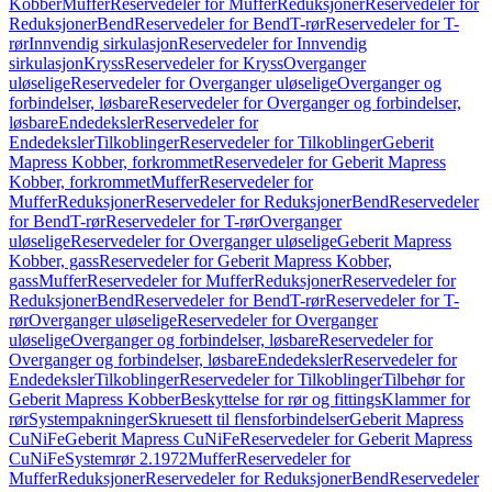
Kobber
Muffer
Reservedeler for Muffer
Reduksjoner
Reservedeler for
Reduksjoner
Bend
Reservedeler for Bend
T-rør
Reservedeler for T-
rør
Innvendig sirkulasjon
Reservedeler for Innvendig
sirkulasjon
Kryss
Reservedeler for Kryss
Overganger
uløselige
Reservedeler for Overganger uløselige
Overganger og
forbindelser, løsbare
Reservedeler for Overganger og forbindelser,
løsbare
Endedeksler
Reservedeler for
Endedeksler
Tilkoblinger
Reservedeler for Tilkoblinger
Geberit
Mapress Kobber, forkrommet
Reservedeler for Geberit Mapress
Kobber, forkrommet
Muffer
Reservedeler for
Muffer
Reduksjoner
Reservedeler for Reduksjoner
Bend
Reservedeler
for Bend
T-rør
Reservedeler for T-rør
Overganger
uløselige
Reservedeler for Overganger uløselige
Geberit Mapress
Kobber, gass
Reservedeler for Geberit Mapress Kobber,
gass
Muffer
Reservedeler for Muffer
Reduksjoner
Reservedeler for
Reduksjoner
Bend
Reservedeler for Bend
T-rør
Reservedeler for T-
rør
Overganger uløselige
Reservedeler for Overganger
uløselige
Overganger og forbindelser, løsbare
Reservedeler for
Overganger og forbindelser, løsbare
Endedeksler
Reservedeler for
Endedeksler
Tilkoblinger
Reservedeler for Tilkoblinger
Tilbehør for
Geberit Mapress Kobber
Beskyttelse for rør og fittings
Klammer for
rør
Systempakninger
Skruesett til flensforbindelser
Geberit Mapress
CuNiFe
Geberit Mapress CuNiFe
Reservedeler for Geberit Mapress
CuNiFe
Systemrør 2.1972
Muffer
Reservedeler for
Muffer
Reduksjoner
Reservedeler for Reduksjoner
Bend
Reservedeler