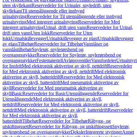
uten skyllekant
Reservedeler for Urinaler, spyledrift, uten
skyllekant
Til utenpåliggende eller innbygd
urinalstyring
Reservedeler for Til utenpåliggende eller innbygd
urinalstyring
Med integrert urinalstyring
Reservedeler for Med
integrert urinalstyring
Urinal, drift uten vann
Reservedeler for Urinal,
drift uten vann
Uten lokk
Reservedeler for Uten
lokk
Urinalskillevegger
Urinalskillevegger av plast
Urinalskillevegger
av glass
Tilbehør
Reservedeler for Tilbehør
Vannlåser og
vannlåstilbehør
Spylerør, spylerørsbend og
overgangsstykker
Reservedeler for Spylerør, spylerørsbend og
overgangsstykker
Festemateriell
Avløpsventiler
Vannfordeler
Urinalstyr
for Innfelt
Med elektronisk aktivering av skyll, nettdrift
Reservedeler
for Med elektronisk aktivering av skyll, nettdrift
Med elektronisk
aktivering av skyll, batteridrift
Reservedeler for Med elektronisk
aktivering av skyll, batteridrift
Med pneumatisk aktivering av
skyll
Reservedeler for Med pneumatisk aktivering av
skyll
Basic
Reservedeler for Basic
Utenpåliggende
Reservedeler for
Utenpåliggende
Med elektronisk aktivering av skyll,
nettdrift
Reservedeler for Med elektronisk aktivering av skyll,
nettdrift
Med elektronisk aktivering av skyll, batteridrift
Reservedeler
for Med elektronisk aktivering av skyll,
batteridrift
Tilbehør
Reservedeler for Tilbehør
Råbygg- og
utskiftingssett
Reservedeler for Råbygg- og utskiftingssett
Spylerør,
spylerørsbend og overgangsstykker
Deksler
Integrerte styringer
Annet