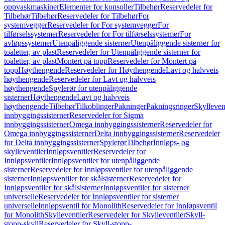
oppvaskmaskiner
Elementer for konsoller
Tilbehør
Reservedeler for
Tilbehør
Tilbehør
Reservedeler for Tilbehør
For
systemvegger
Reservedeler for For systemvegger
For
tilførselssystemer
Reservedeler for For tilførselssystemer
For
avløpssystemer
Utenpåliggende sisterner
Utenpåliggende sisterner for
toaletter, av plast
Reservedeler for Utenpåliggende sisterner for
toaletter, av plast
Montert på topp
Reservedeler for Montert på
topp
Høythengende
Reservedeler for Høythengende
Lavt og halvveis
høythengende
Reservedeler for Lavt og halvveis
høythengende
Spylerør for utenpåliggende
sisterner
Høythengende
Lavt og halvveis
høythengende
Tilbehør
Tilkoblinger
Pakninger
Pakningsringer
Skylleven
innbyggingssisterner
Reservedeler for Sigma
innbyggingssisterner
Omega innbyggingssisterner
Reservedeler for
Omega innbyggingssisterner
Delta innbyggingssisterner
Reservedeler
for Delta innbyggingssisterner
Spylerør
Tilbehør
Innløps- og
skylleventiler
Innløpsventiler
Reservedeler for
Innløpsventiler
Innløpsventiler for utenpåliggende
sisterner
Reservedeler for Innløpsventiler for utenpåliggende
sisterner
Innløpsventiler for skålsisterner
Reservedeler for
Innløpsventiler for skålsisterner
Innløpsventiler for sisterner
universelle
Reservedeler for Innløpsventiler for sisterner
universelle
Innløpsventil for Monolith
Reservedeler for Innløpsventil
for Monolith
Skylleventiler
Reservedeler for Skylleventiler
Skyll-
stopp-skyll
Reservedeler for Skyll-stopp-