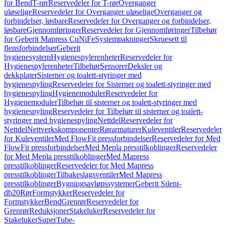
for Bend
T-rør
Reservedeler for T-rør
Overganger
uløselige
Reservedeler for Overganger uløselige
Overganger og
forbindelser, løsbare
Reservedeler for Overganger og forbindelser,
løsbare
Gjennomføringer
Reservedeler for Gjennomføringer
Tilbehør
for Geberit Mapress CuNiFe
Systempakninger
Skruesett til
flensforbindelser
Geberit
hygienesystem
Hygienespylerenheter
Reservedeler for
Hygienespylerenheter
Tilbehør
Sensorer
Deksler og
dekkplater
Sisterner og toalett-styringer med
hygienespyling
Reservedeler for Sisterner og toalett-styringer med
hygienespyling
Hygienemoduler
Reservedeler for
Hygienemoduler
Tilbehør til sisterner og toalett-styringer med
hygienespyling
Reservedeler for Tilbehør til sisterner og toalett-
styringer med hygienespyling
Nettdel
Reservedeler for
Nettdel
Nettverkskomponenter
Rørarmaturer
Kuleventiler
Reservedeler
for Kuleventiler
Med FlowFit pressforbindelser
Reservedeler for Med
FlowFit pressforbindelser
Med Mepla presstilkoblinger
Reservedeler
for Med Mepla presstilkoblinger
Med Mapress
presstilkoblinger
Reservedeler for Med Mapress
presstilkoblinger
Tilbakeslagsventiler
Med Mapress
presstilkoblinger
Bygningsavløpssystemer
Geberit Silent-
db20
Rør
Formstykker
Reservedeler for
Formstykker
Bend
Grenrør
Reservedeler for
Grenrør
Reduksjoner
Stakeluker
Reservedeler for
Stakeluker
SuperTube-