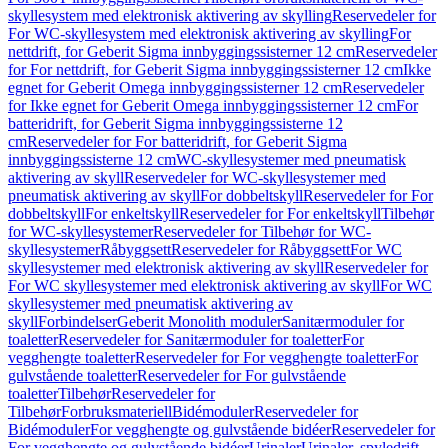
skyllesystem med elektronisk aktivering av skylling
Reservedeler for
For WC-skyllesystem med elektronisk aktivering av skylling
For
nettdrift, for Geberit Sigma innbyggingssisterner 12 cm
Reservedeler
for For nettdrift, for Geberit Sigma innbyggingssisterner 12 cm
Ikke
egnet for Geberit Omega innbyggingssisterner 12 cm
Reservedeler
for Ikke egnet for Geberit Omega innbyggingssisterner 12 cm
For
batteridrift, for Geberit Sigma innbyggingssisterne 12
cm
Reservedeler for For batteridrift, for Geberit Sigma
innbyggingssisterne 12 cm
WC-skyllesystemer med pneumatisk
aktivering av skyll
Reservedeler for WC-skyllesystemer med
pneumatisk aktivering av skyll
For dobbeltskyll
Reservedeler for For
dobbeltskyll
For enkeltskyll
Reservedeler for For enkeltskyll
Tilbehør
for WC-skyllesystemer
Reservedeler for Tilbehør for WC-
skyllesystemer
Råbyggsett
Reservedeler for Råbyggsett
For WC
skyllesystemer med elektronisk aktivering av skyll
Reservedeler for
For WC skyllesystemer med elektronisk aktivering av skyll
For WC
skyllesystemer med pneumatisk aktivering av
skyll
Forbindelser
Geberit Monolith moduler
Sanitærmoduler for
toaletter
Reservedeler for Sanitærmoduler for toaletter
For
vegghengte toaletter
Reservedeler for For vegghengte toaletter
For
gulvstående toaletter
Reservedeler for For gulvstående
toaletter
Tilbehør
Reservedeler for
Tilbehør
Forbruksmateriell
Bidémoduler
Reservedeler for
Bidémoduler
For vegghengte og gulvstående bidéer
Reservedeler for
For vegghengte og gulvstående bidéer
Urinaler
Urinaler, spyledrift,