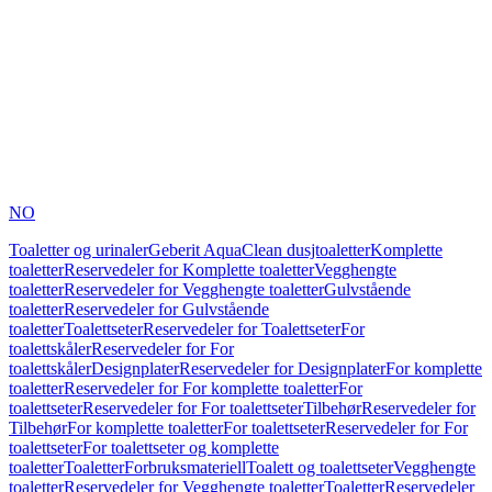
NO
Toaletter og urinaler
Geberit AquaClean dusjtoaletter
Komplette
toaletter
Reservedeler for Komplette toaletter
Vegghengte
toaletter
Reservedeler for Vegghengte toaletter
Gulvstående
toaletter
Reservedeler for Gulvstående
toaletter
Toalettseter
Reservedeler for Toalettseter
For
toalettskåler
Reservedeler for For
toalettskåler
Designplater
Reservedeler for Designplater
For komplette
toaletter
Reservedeler for For komplette toaletter
For
toalettseter
Reservedeler for For toalettseter
Tilbehør
Reservedeler for
Tilbehør
For komplette toaletter
For toalettseter
Reservedeler for For
toalettseter
For toalettseter og komplette
toaletter
Toaletter
Forbruksmateriell
Toalett og toalettseter
Vegghengte
toaletter
Reservedeler for Vegghengte toaletter
Toaletter
Reservedeler