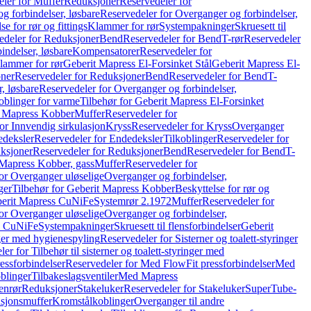
ler for Muffer
Reduksjoner
Reservedeler for
g forbindelser, løsbare
Reservedeler for Overganger og forbindelser,
se for rør og fittings
Klammer for rør
Systempakninger
Skruesett til
edeler for Reduksjoner
Bend
Reservedeler for Bend
T-rør
Reservedeler
indelser, løsbare
Kompensatorer
Reservedeler for
lammer for rør
Geberit Mapress El-Forsinket Stål
Geberit Mapress El-
ner
Reservedeler for Reduksjoner
Bend
Reservedeler for Bend
T-
, løsbare
Reservedeler for Overganger og forbindelser,
oblinger for varme
Tilbehør for Geberit Mapress El-Forsinket
t Mapress Kobber
Muffer
Reservedeler for
or Innvendig sirkulasjon
Kryss
Reservedeler for Kryss
Overganger
deksler
Reservedeler for Endedeksler
Tilkoblinger
Reservedeler for
ksjoner
Reservedeler for Reduksjoner
Bend
Reservedeler for Bend
T-
 Mapress Kobber, gass
Muffer
Reservedeler for
or Overganger uløselige
Overganger og forbindelser,
ger
Tilbehør for Geberit Mapress Kobber
Beskyttelse for rør og
berit Mapress CuNiFe
Systemrør 2.1972
Muffer
Reservedeler for
or Overganger uløselige
Overganger og forbindelser,
ss CuNiFe
Systempakninger
Skruesett til flensforbindelser
Geberit
nger med hygienespyling
Reservedeler for Sisterner og toalett-styringer
er for Tilbehør til sisterner og toalett-styringer med
essforbindelser
Reservedeler for Med FlowFit pressforbindelser
Med
blinger
Tilbakeslagsventiler
Med Mapress
enrør
Reduksjoner
Stakeluker
Reservedeler for Stakeluker
SuperTube-
nsjonsmuffer
Kromstålkoblinger
Overganger til andre