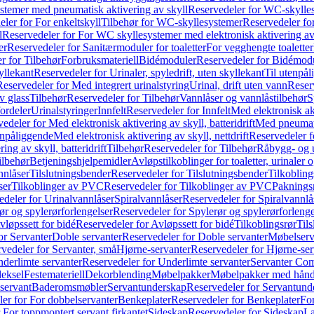
temer med pneumatisk aktivering av skyll
Reservedeler for WC-skylles
ler for For enkeltskyll
Tilbehør for WC-skyllesystemer
Reservedeler fo
l
Reservedeler for For WC skyllesystemer med elektronisk aktivering av
er
Reservedeler for Sanitærmoduler for toaletter
For vegghengte toaletter
r for Tilbehør
Forbruksmateriell
Bidémoduler
Reservedeler for Bidémod
kyllekant
Reservedeler for Urinaler, spyledrift, uten skyllekant
Til utenpål
Reservedeler for Med integrert urinalstyring
Urinal, drift uten vann
Reserv
v glass
Tilbehør
Reservedeler for Tilbehør
Vannlåser og vannlåstilbehør
S
ordeler
Urinalstyringer
Innfelt
Reservedeler for Innfelt
Med elektronisk akt
edeler for Med elektronisk aktivering av skyll, batteridrift
Med pneumati
enpåliggende
Med elektronisk aktivering av skyll, nettdrift
Reservedeler fo
ng av skyll, batteridrift
Tilbehør
Reservedeler for Tilbehør
Råbygg- og u
ilbehør
Betjeningshjelpemidler
Avløpstilkoblinger for toaletter, urinaler 
nnlåser
Tilslutningsbender
Reservedeler for Tilslutningsbender
Tilkobling
ser
Tilkoblinger av PVC
Reservedeler for Tilkoblinger av PVC
Paknings
edeler for Urinalvannlåser
Spiralvannlåser
Reservedeler for Spiralvannlå
ør og spylerørforlengelser
Reservedeler for Spylerør og spylerørforlenge
vløpssett for bidé
Reservedeler for Avløpssett for bidé
Tilkoblingsrør
Til
or Servanter
Doble servanter
Reservedeler for Doble servanter
Møbelserv
vedeler for Servanter, små
Hjørne-servanter
Reservedeler for Hjørne-ser
derlimte servanter
Reservedeler for Underlimte servanter
Servanter Com
eksel
Festemateriell
Dekorblending
Møbelpakker
Møbelpakker med hån
servant
Baderomsmøbler
Servantunderskap
Reservedeler for Servantund
er for For dobbelservanter
Benkeplater
Reservedeler for Benkeplater
For
 For toppmontert servant firkantet
Sideskap
Reservedeler for Sideskap
La