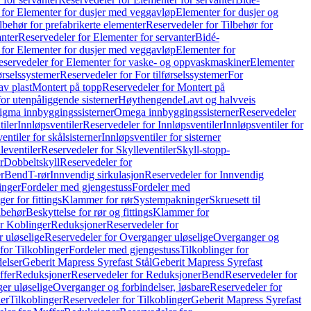
 for Elementer for dusjer med veggavløp
Elementer for dusjer og
lbehør for prefabrikerte elementer
Reservedeler for Tilbehør for
anter
Reservedeler for Elementer for servanter
Bidé-
 for Elementer for dusjer med veggavløp
Elementer for
eservedeler for Elementer for vaske- og oppvaskmaskiner
Elementer
førselssystemer
Reservedeler for For tilførselssystemer
For
av plast
Montert på topp
Reservedeler for Montert på
for utenpåliggende sisterner
Høythengende
Lavt og halvveis
Sigma innbyggingssisterner
Omega innbyggingssisterner
Reservedeler
tiler
Innløpsventiler
Reservedeler for Innløpsventiler
Innløpsventiler for
ntiler for skålsisterner
Innløpsventiler for sisterner
leventiler
Reservedeler for Skylleventiler
Skyll-stopp-
r
Dobbeltskyll
Reservedeler for
r
Bend
T-rør
Innvendig sirkulasjon
Reservedeler for Innvendig
inger
Fordeler med gjengestuss
Fordeler med
ger for fittings
Klammer for rør
Systempakninger
Skruesett til
lbehør
Beskyttelse for rør og fittings
Klammer for
or Koblinger
Reduksjoner
Reservedeler for
 uløselige
Reservedeler for Overganger uløselige
Overganger og
for Tilkoblinger
Fordeler med gjengestuss
Tilkoblinger for
delser
Geberit Mapress Syrefast Stål
Geberit Mapress Syrefast
ffer
Reduksjoner
Reservedeler for Reduksjoner
Bend
Reservedeler for
er uløselige
Overganger og forbindelser, løsbare
Reservedeler for
er
Tilkoblinger
Reservedeler for Tilkoblinger
Geberit Mapress Syrefast