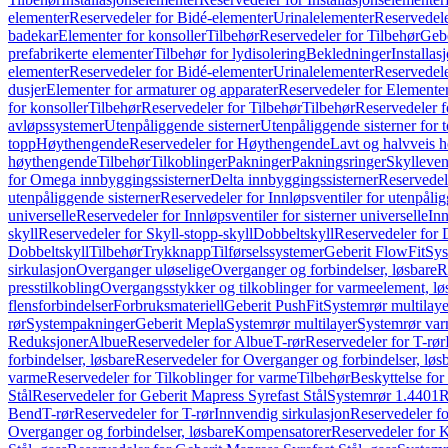
elementer
Reservedeler for Bidé-elementer
Urinalelementer
Reservedele
badekar
Elementer for konsoller
Tilbehør
Reservedeler for Tilbehør
Gebe
prefabrikerte elementer
Tilbehør for lydisolering
Bekledninger
Installas
elementer
Reservedeler for Bidé-elementer
Urinalelementer
Reservedele
dusjer
Elementer for armaturer og apparater
Reservedeler for Elementer
for konsoller
Tilbehør
Reservedeler for Tilbehør
Tilbehør
Reservedeler f
avløpssystemer
Utenpåliggende sisterner
Utenpåliggende sisterner for to
topp
Høythengende
Reservedeler for Høythengende
Lavt og halvveis 
høythengende
Tilbehør
Tilkoblinger
Pakninger
Pakningsringer
Skylleven
for Omega innbyggingssisterner
Delta innbyggingssisterner
Reservedel
utenpåliggende sisterner
Reservedeler for Innløpsventiler for utenpålig
universelle
Reservedeler for Innløpsventiler for sisterner universelle
Inn
skyll
Reservedeler for Skyll-stopp-skyll
Dobbeltskyll
Reservedeler for 
Dobbeltskyll
Tilbehør
Trykknapp
Tilførselssystemer
Geberit FlowFit
Sys
sirkulasjon
Overganger uløselige
Overganger og forbindelser, løsbare
R
presstilkobling
Overgangsstykker og tilkoblinger for varmeelement, lø
flensforbindelser
Forbruksmateriell
Geberit PushFit
Systemrør multilaye
rør
Systempakninger
Geberit Mepla
Systemrør multilayer
Systemrør var
Reduksjoner
Albue
Reservedeler for Albue
T-rør
Reservedeler for T-rør
forbindelser, løsbare
Reservedeler for Overganger og forbindelser, løs
varme
Reservedeler for Tilkoblinger for varme
Tilbehør
Beskyttelse for 
Stål
Reservedeler for Geberit Mapress Syrefast Stål
Systemrør 1.4401
R
Bend
T-rør
Reservedeler for T-rør
Innvendig sirkulasjon
Reservedeler fo
Overganger og forbindelser, løsbare
Kompensatorer
Reservedeler for 