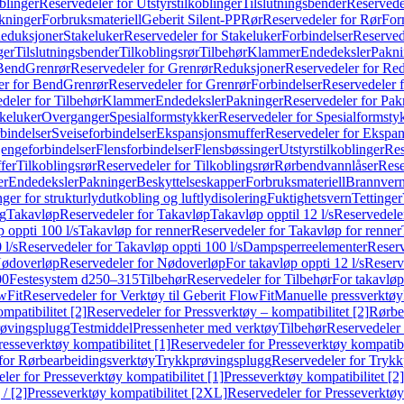
blinger
Reservedeler for Utstyrstilkoblinger
Tilslutningsbender
Reservedel
kninger
Forbruksmateriell
Geberit Silent-PP
Rør
Reservedeler for Rør
For
Reduksjoner
Stakeluker
Reservedeler for Stakeluker
Forbindelser
Reserved
ger
Tilslutningsbender
Tilkoblingsrør
Tilbehør
Klammer
Endedeksler
Pakni
 Bend
Grenrør
Reservedeler for Grenrør
Reduksjoner
Reservedeler for Re
er for Bend
Grenrør
Reservedeler for Grenrør
Forbindelser
Reservedeler f
deler for Tilbehør
Klammer
Endedeksler
Pakninger
Reservedeler for Pak
akeluker
Overganger
Spesialformstykker
Reservedeler for Spesialformsty
bindelser
Sveiseforbindelser
Ekspansjonsmuffer
Reservedeler for Ekspa
jengeforbindelser
Flensforbindelser
Flensbøssinger
Utstyrstilkoblinger
Res
fer
Tilkoblingsrør
Reservedeler for Tilkoblingsrør
Rørbendvannlåser
Rese
er
Endedeksler
Pakninger
Beskyttelseskapper
Forbruksmateriell
Brannvern,
nger for strukturlydutkobling og luftlydisolering
Fuktighetsvern
Tettinger
ng
Takavløp
Reservedeler for Takavløp
Takavløp opptil 12 l/s
Reservedeler
 oppti 100 l/s
Takavløp for renner
Reservedeler for Takavløp for renner
 l/s
Reservedeler for Takavløp oppti 100 l/s
Dampsperreelementer
Reserv
ødoverløp
Reservedeler for Nødoverløp
For takavløp oppti 12 l/s
Reserve
00
Festesystem d250–315
Tilbehør
Reservedeler for Tilbehør
For takavløp
wFit
Reservedeler for Verktøy til Geberit FlowFit
Manuelle pressverktøy
mpatibilitet [2]
Reservedeler for Pressverktøy – kompatibilitet [2]
Rørbe
røvingsplugg
Testmiddel
Pressenheter med verktøy
Tilbehør
Reservedeler 
resseverktøy kompatibilitet [1]
Reservedeler for Presseverktøy kompatibil
for Rørbearbeidingsverktøy
Trykkprøvingsplugg
Reservedeler for Tryk
ler for Presseverktøy kompatibilitet [1]
Presseverktøy kompatibilitet [2]
/ [2]
Presseverktøy kompatibilitet [2XL]
Reservedeler for Presseverktøy