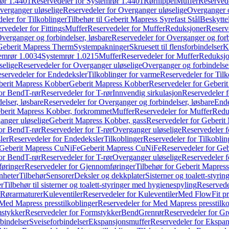
ør 1.4401
Reservedeler for Systemrør 1.4401
Rørnippel
Muffer
Reservede
verganger uløselige
Reservedeler for Overganger uløselige
Overganger o
eler for Tilkoblinger
Tilbehør til Geberit Mapress Syrefast Stål
Beskyttel
rvedeler for Fittings
Muffer
Reservedeler for Muffer
Reduksjoner
Reserv
verganger og forbindelser, løsbare
Reservedeler for Overganger og forb
 Geberit Mapress Therm
Systempakninger
Skruesett til flensforbindelser
K
emrør 1.0034
Systemrør 1.0215
Muffer
Reservedeler for Muffer
Reduksjo
selige
Reservedeler for Overganger uløselige
Overganger og forbindelser
servedeler for Endedeksler
Tilkoblinger for varme
Reservedeler for Tilk
berit Mapress Kobber
Geberit Mapress Kobber
Reservedeler for Geberi
for Bend
T-rør
Reservedeler for T-rør
Innvendig sirkulasjon
Reservedeler f
elser, løsbare
Reservedeler for Overganger og forbindelser, løsbare
Ende
eberit Mapress Kobber, forkrommet
Muffer
Reservedeler for Muffer
Redu
anger uløselige
Geberit Mapress Kobber, gass
Reservedeler for Geberit
for Bend
T-rør
Reservedeler for T-rør
Overganger uløselige
Reservedeler f
ler
Reservedeler for Endedeksler
Tilkoblinger
Reservedeler for Tilkoblin
Geberit Mapress CuNiFe
Geberit Mapress CuNiFe
Reservedeler for Ge
for Bend
T-rør
Reservedeler for T-rør
Overganger uløselige
Reservedeler f
øringer
Reservedeler for Gjennomføringer
Tilbehør for Geberit Mapre
nheter
Tilbehør
Sensorer
Deksler og dekkplater
Sisterner og toalett-styri
er
Tilbehør til sisterner og toalett-styringer med hygienespyling
Reservedel
Rørarmaturer
Kuleventiler
Reservedeler for Kuleventiler
Med FlowFit pr
Med Mapress presstilkoblinger
Reservedeler for Med Mapress presstilko
stykker
Reservedeler for Formstykker
Bend
Grenrør
Reservedeler for Gr
bindelser
Sveiseforbindelser
Ekspansjonsmuffer
Reservedeler for Ekspa