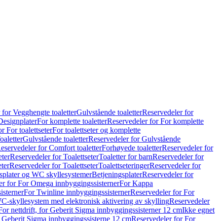
 for Vegghengte toaletter
Gulvstående toaletter
Reservedeler for
Designplater
For komplette toaletter
Reservedeler for For komplette
r For toalettseter
For toalettseter og komplette
oaletter
Gulvstående toaletter
Reservedeler for Gulvstående
eservedeler for Comfort toaletter
Forhøyede toaletter
Reservedeler for
eter
Reservedeler for Toalettseter
Toaletter for barn
Reservedeler for
eter
Reservedeler for Toalettseter
Toalettseteringer
Reservedeler for
splater og WC skyllesystemer
Betjeningsplater
Reservedeler for
er for For Omega innbyggingssisterner
For Kappa
isterner
For Twinline innbyggingssisterner
Reservedeler for For
C-skyllesystem med elektronisk aktivering av skylling
Reservedeler
For nettdrift, for Geberit Sigma innbyggingssisterner 12 cm
Ikke egnet
for Geberit Sigma innbyggingssisterne 12 cm
Reservedeler for For