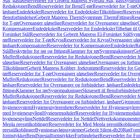
Stål, gass
Reservedeler for Geberit Mapress Syrefast Stål, gass
Systemr
Reduksjoner
Bend
Reservedeler for Bend
T-rør
Reservedeler for T-rør
O
løsbare
Endedeksler
Reservedeler for Endedeksler
Tilkoblinger
Reserved
flensforbindelser
Geberit Mapress Therm
Systemrør Therm
Fittings
Rese
for T-rør
Overganger uløselige
Reservedeler for Overganger uløselige
O
Kompensatorer
Endedeksler
Reservedeler for Endedeksler
Tilbehør til
Forsinket Stål
Reservedeler for Geberit Mapress El-Forsinket Stål
Syst
rør
Reservedeler for T-rør
Kryss
Reservedeler for Kryss
Overganger ulø
løsbare
Kompensatorer
Reservedeler for Kompensatorer
Endedeksler
Re
Stål
Beskyttelse for rør og fittings
Klammer for rør
Systempakninger
Ge
Muffer
Reduksjoner
Reservedeler for Reduksjoner
Bend
Reservedeler 
uløselige
Reservedeler for Overganger uløselige
Overganger og forbind
Tilkoblinger
Geberit Mapress Kobber, forkrommet
Reservedeler for G
rør
Reservedeler for T-rør
Overganger uløselige
Reservedeler for Overg
Muffer
Reduksjoner
Reservedeler for Reduksjoner
Bend
Reservedeler 
løsbare
Reservedeler for Overganger og forbindelser, løsbare
Endedeks
fittings
Klammer for rør
Systempakninger
Skruesett til flensforbindelser
Muffer
Reduksjoner
Reservedeler for Reduksjoner
Bend
Reservedeler 
løsbare
Reservedeler for Overganger og forbindelser, løsbare
Gjennomf
hygienesystem
Hygienespylerenheter
Reservedeler for Hygienespylere
med hygienespyling
Hygienemoduler
Reservedeler for Hygienemodul
hygienespyling
Nettdel
Reservedeler for Nettdel
Nettverkskomponenter
Mepla presstilkoblinger
Reservedeler for Med Mepla presstilkoblinger
presstilkoblinger
Bygningsavløpssystemer
Geberit Silent-db20
Rør
Form
formstykker
Bend
Spesialformstykker
Forbindelser
Reservedeler for For