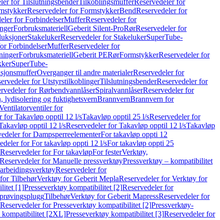
er for Tilslutningsbender
Tilkoblingsmuffer
Reservedeler for
mstykker
Reservedeler for Formstykker
Bend
Reservedeler for
eler for Forbindelser
Muffer
Reservedeler for
nger
Forbruksmateriell
Geberit Silent-Pro
Rør
Reservedeler for
duksjoner
Stakeluker
Reservedeler for Stakeluker
SuperTube-
or Forbindelser
Muffer
Reservedeler for
ninger
Forbruksmateriell
Geberit PE
Rør
Formstykker
Reservedeler for
kker
SuperTube-
nsjonsmuffer
Overganger til andre materialer
Reservedeler for
ervedeler for Utstyrstilkoblinger
Tilslutningsbender
Reservedeler for
rvedeler for Rørbendvannlåser
Spiralvannlåser
Reservedeler for
 lydisolering og fuktighetsvern
Brannvern
Brannvern for
Ventilatorventiler for
 for Takavløp opptil 12 l/s
Takavløp opptil 25 l/s
Reservedeler for
Takavløp opptil 12 l/s
Reservedeler for Takavløp opptil 12 l/s
Takavløp
edeler for Dampsperreelementer
For takavløp oppti 12
deler for For takavløp oppti 12 l/s
For takavløp oppti 25
Reservedeler for For takavløp
For fester
Verktøy,
Reservedeler for Manuelle pressverktøy
Pressverktøy – kompatibilitet
arbeidingsverktøy
Reservedeler for
for Tilbehør
Verktøy for Geberit Mepla
Reservedeler for Verktøy for
itet [1]
Presseverktøy kompatibilitet [2]
Reservedeler for
kprøvingsplugg
Tilbehør
Verktøy for Geberit Mapress
Reservedeler for
Reservedeler for Presseverktøy kompatibilitet [2]
Pressverktøy-
 kompatibilitet [2XL]
Presseverktøy kompatibilitet [3]
Reservedeler for