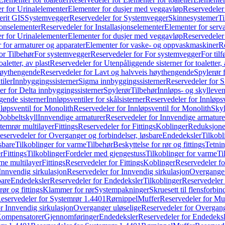
r for Urinalelementer
Elementer for dusjer med veggavløp
Reservedeler
rit GIS
Systemvegger
Reservedeler for Systemvegger
Skinnesystemer
Ti
jonselementer
Reservedeler for Installasjonselementer
Elementer for serv
r for Urinalelementer
Elementer for dusjer med veggavløp
Reservedeler
 for armaturer og apparater
Elementer for vaske- og oppvaskmaskiner
R
or Tilbehør
For systemvegger
Reservedeler for For systemvegger
For til
aletter, av plast
Reservedeler for Utenpåliggende sisterner for toaletter, 
høythengende
Reservedeler for Lavt og halvveis høythengende
Spylerør 
tiler
Innbyggingssisterner
Sigma innbyggingssisterner
Reservedeler for 
er for Delta innbyggingssisterner
Spylerør
Tilbehør
Innløps- og skylleven
gende sisterner
Innløpsventiler for skålsisterner
Reservedeler for Innløpsve
løpsventil for Monolith
Reservedeler for Innløpsventil for Monolith
Skyl
Dobbeltskyll
Innvendige armaturer
Reservedeler for Innvendige armature
temrør multilayer
Fittings
Reservedeler for Fittings
Koblinger
Reduksjone
eservedeler for Overganger og forbindelser, løsbare
Endedeksler
Tilkobl
sbare
Tilkoblinger for varme
Tilbehør
Beskyttelse for rør og fittings
Tetnin
r
Fittings
Tilkoblinger
Fordeler med gjengestuss
Tilkoblinger for varme
Ti
me multilayer
Fittings
Reservedeler for Fittings
Koblinger
Reservedeler f
Innvendig sirkulasjon
Reservedeler for Innvendig sirkulasjon
Overganger
bare
Endedeksler
Reservedeler for Endedeksler
Tilkoblinger
Reservedeler 
rør og fittings
Klammer for rør
Systempakninger
Skruesett til flensforbin
eservedeler for Systemrør 1.4401
Rørnippel
Muffer
Reservedeler for Mu
r Innvendig sirkulasjon
Overganger uløselige
Reservedeler for Overgang
Kompensatorer
Gjennomføringer
Endedeksler
Reservedeler for Endedeksl