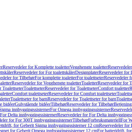
er
Reservedeler for Komplette toaletter
Vegghengte toaletter
Reservedeler
ttskåler
Reservedeler for For toalettskåler
Designplater
Reservedeler for 
edeler for Tilbehør
For komplette toaletter
For toalettseter
Reservedeler fo
aletter
Reservedeler for Vegghengte toaletter
Toaletter
Reservedeler for T
 Toalettseter
Toalettseter
Reservedeler for Toalettseter
Comfort toaletter
R
aletter
Comfort toalettseter
Reservedeler for Comfort toalettseter
Toaletts
letter
Toalettseter for barn
Reservedeler for Toalettseter for barn
Toaletts
e bidéer
Gulvstående bidéer
Tilbehør
Reservedeler for Tilbehør
Betjening
Sigma innbyggingssisterner
For Omega innbyggingssisterner
Reservedel
For Delta innbyggingssisterner
Reservedeler for For Delta innbyggingss
eler for For 300T innbyggingssisterner
Tilbehør
Forbruksmateriell
For W
ettdrift, for Geberit Sigma innbyggingssisterner 12 cm
Reservedeler for 
 egnet for Geberit Omega innbyggingssisterner 12 cm
For batteridrift, 