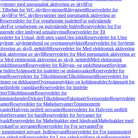
ystemer med pneumatisk aktivering av skyll
For
r Tilbehør for WC-skyllesystemer
Råbyggsett
Reservedeler for
 skyll
For WC skyllesystemer med pneumatisk aktivering av
Reservedeler for For vegghengte toaletter
For gulvstående
uler
For vegghengte og gulvstående bidéer
Reservedeler for For
iggende eller innbygd urinalstyring
Reservedeler for Til
edeler for Urinal, drift uten vann
Uten lokk
Reservedeler for Uten
pylerør, spylerørsbend og overgangsstykker
Reservedeler for Spylerør,
ivering av skyll, nettdrift
Reservedeler for Med elektronisk aktivering
sk aktivering av skyll
Reservedeler for Med pneumatisk aktivering av
r Med elektronisk aktivering av skyll, nettdrift
Med elektronisk
tskiftingssett
Reservedeler for Råbygg- og utskiftingssett
Spylerør,
og bidéer
Avløpssett for toaletter og utslagsvasker
Reservedeler for
srør
Reservedeler for Tilkoblingsrør
Tilkoblingssett
Reservedeler for
ringer og dekkapper
Overgangsstykker og koblingsdeler
Avløpssett for
ser
Innfelte vannlåser
Reservedeler for Innfelte
lser
Tilkoblingsrør
Reservedeler for
slutningsbender
Deksler
Tilkoblinger
Pakninger
Sveiseender
Reservedeler
anter
Reservedeler for Møbelservanter
Toppmonterte
vanter
Halvveis nedfelt servanter
Reservedeler for Halvveis nedfelt
fort
Servanter for barn
Reservedeler for Servanter for
dvask
Reservedeler for Møbelpakker med håndvask
Møbelpakker med
erskap
For servanter
Reservedeler for For servanter
For
 toppmontert servant, bolleservant
Reservedeler for For toppmontert
ve sideskap
Reservedeler for Lave sideskap
Høye skap
Reservedeler