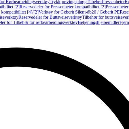
for Rørbearbeidingsverktøy
Trykkprøvingsplugg
Tilbehør
Pressenheter
Re
ibilitet [2]
Reservedeler for Pressenheter kompatibilitet [2]
Pressenheter
kompatibilitet [4]/[2]
Verktøy for Geberit Silent-db20 / Geberit PE
Reser
iseverktøy
Reservedeler for Buttsveiseverktøy
Tilbehør for buttsveiseve
ler for Tilbehør for rørbearbeidingsverktøy
Betjeningshjelpemidler
Fjern