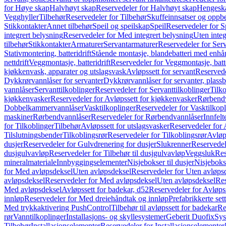
for Høye skap
Halvhøyt skap
Reservedeler for Halvhøyt skap
Hengesk
Vegghyller
Tilbehør
Reservedeler for Tilbehør
Skuffeinnsatser og oppb
Stikkontakter
Annet tilbehør
Speil og speilskap
Speil
Reservedeler for S
integrert belysning
Reservedeler for Med integrert belysning
Uten integ
tilbehør
Stikkontakter
Armaturer
Servantarmaturer
Reservedeler for Ser
Stativmontering, batteridrift
Stående montasje, blandebatteri med enh
nettdrift
Veggmontasje, batteridrift
Reservedeler for Veggmontasje, batte
kjøkkenvask, apparater og utslagsvask
Avløpssett for servant
Reservede
Dykkrørvannlåser for servanter
Dykkrørvannlåser for servanter, plass
vannlåser
Servanttilkoblinger
Reservedeler for Servanttilkoblinger
Tilko
kjøkkenvasker
Reservedeler for Avløpssett for kjøkkenvasker
Rørbend
Dobbelkammervannlåser
Vasktilkoplinger
Reservedeler for Vasktilkop
maskiner
Rørbendvannlåser
Reservedeler for Rørbendvannlåser
Innfelt
for Tilkoblinger
Tilbehør
Avløpssett for utslagsvasker
Reservedeler for 
Tilslutningsbender
Tilkoblingsrør
Reservedeler for Tilkoblingsrør
Avløp
dusjer
Reservedeler for Gulvdrenering for dusjer
Slukrenner
Reservedel
dusjgulvavløp
Reservedeler for Tilbehør til dusjgulvavløp
Veggsluk
Res
mineralmateriale
Innbyggingselementer
Nisjebokser til dusjer
Nisjeboks
for Med avløpsdeksel
Uten avløpsdeksel
Reservedeler for Uten avløps
avløpsdeksel
Reservedeler for Med avløpsdeksel
Uten avløpsdeksel
Res
Med avløpsdeksel
Avløpssett for badekar, d52
Reservedeler for Avløpss
innløp
Reservedeler for Med dreiehåndtak og innløp
Prefabrikkerte set
Med trykkaktivering PushControl
Tilbehør til avløpssett for badekar
Re
rør
Vanntilkoplinger
Installasjons- og skyllesystemer
Geberit Duofix
Sys
Tilbehør
Installasjonselementer
Reservedeler for Installasjonselementer