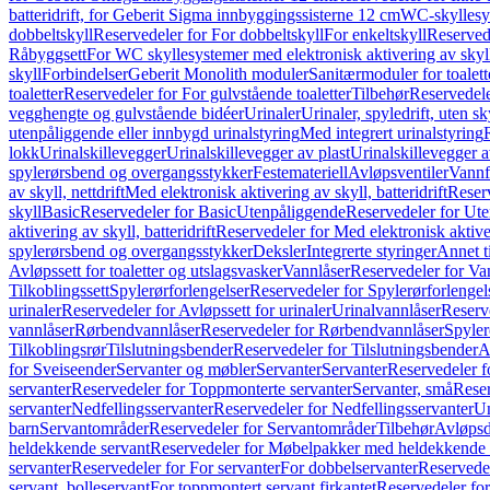
batteridrift, for Geberit Sigma innbyggingssisterne 12 cm
WC-skyllesys
dobbeltskyll
Reservedeler for For dobbeltskyll
For enkeltskyll
Reservede
Råbyggsett
For WC skyllesystemer med elektronisk aktivering av skyl
skyll
Forbindelser
Geberit Monolith moduler
Sanitærmoduler for toalett
toaletter
Reservedeler for For gulvstående toaletter
Tilbehør
Reservedele
vegghengte og gulvstående bidéer
Urinaler
Urinaler, spyledrift, uten s
utenpåliggende eller innbygd urinalstyring
Med integrert urinalstyring
lokk
Urinalskillevegger
Urinalskillevegger av plast
Urinalskillevegger a
spylerørsbend og overgangsstykker
Festemateriell
Avløpsventiler
Vannf
av skyll, nettdrift
Med elektronisk aktivering av skyll, batteridrift
Reserv
skyll
Basic
Reservedeler for Basic
Utenpåliggende
Reservedeler for Ut
aktivering av skyll, batteridrift
Reservedeler for Med elektronisk aktiveri
spylerørsbend og overgangsstykker
Deksler
Integrerte styringer
Annet t
Avløpssett for toaletter og utslagsvasker
Vannlåser
Reservedeler for Va
Tilkoblingssett
Spylerørforlengelser
Reservedeler for Spylerørforlengel
urinaler
Reservedeler for Avløpssett for urinaler
Urinalvannlåser
Reserv
vannlåser
Rørbendvannlåser
Reservedeler for Rørbendvannlåser
Spyler
Tilkoblingsrør
Tilslutningsbender
Reservedeler for Tilslutningsbender
A
for Sveiseender
Servanter og møbler
Servanter
Servanter
Reservedeler f
servanter
Reservedeler for Toppmonterte servanter
Servanter, små
Reser
servanter
Nedfellingsservanter
Reservedeler for Nedfellingsservanter
Un
barn
Servantområder
Reservedeler for Servantområder
Tilbehør
Avløpsd
heldekkende servant
Reservedeler for Møbelpakker med heldekkende 
servanter
Reservedeler for For servanter
For dobbelservanter
Reservedel
servant, bolleservant
For toppmontert servant firkantet
Reservedeler for