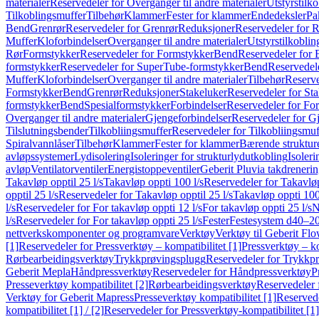
materialer
Reservedeler for Overganger til andre materialer
Utstyrstilko
Tilkoblingsmuffer
Tilbehør
Klammer
Fester for klammer
Endedeksler
Pa
Bend
Grenrør
Reservedeler for Grenrør
Reduksjoner
Reservedeler for 
Muffer
Kloforbindelser
Overganger til andre materialer
Utstyrstilkoblin
Rør
Formstykker
Reservedeler for Formstykker
Bend
Reservedeler for
formstykker
Reservedeler for SuperTube-formstykker
Bend
Reservedel
Muffer
Kloforbindelser
Overganger til andre materialer
Tilbehør
Reserve
Formstykker
Bend
Grenrør
Reduksjoner
Stakeluker
Reservedeler for St
formstykker
Bend
Spesialformstykker
Forbindelser
Reservedeler for For
Overganger til andre materialer
Gjengeforbindelser
Reservedeler for G
Tilslutningsbender
Tilkobliingsmuffer
Reservedeler for Tilkobliingsmuf
Spiralvannlåser
Tilbehør
Klammer
Fester for klammer
Bærende struktur
avløpssystemer
Lydisolering
Isoleringer for strukturlydutkobling
Isoleri
avløp
Ventilatorventiler
Energistoppeventiler
Geberit Pluvia takdreneri
Takavløp opptil 25 l/s
Takavløp oppti 100 l/s
Reservedeler for Takavløp
opptil 25 l/s
Reservedeler for Takavløp opptil 25 l/s
Takavløp oppti 100
l/s
Reservedeler for For takavløp oppti 12 l/s
For takavløp oppti 25 l/s
N
l/s
Reservedeler for For takavløp oppti 25 l/s
Fester
Festesystem d40–2
nettverkskomponenter og programvare
Verktøy
Verktøy til Geberit Flo
[1]
Reservedeler for Pressverktøy – kompatibilitet [1]
Pressverktøy – ko
Rørbearbeidingsverktøy
Trykkprøvingsplugg
Reservedeler for Trykkp
Geberit Mepla
Håndpressverktøy
Reservedeler for Håndpressverktøy
P
Presseverktøy kompatibilitet [2]
Rørbearbeidingsverktøy
Reservedeler 
Verktøy for Geberit Mapress
Presseverktøy kompatibilitet [1]
Reservede
kompatibilitet [1] / [2]
Reservedeler for Pressverktøy-kompatibilitet [1] 