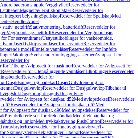
r Andre baderomsmøbler
Vegghyller
Reservedeler for
t støtteben
Magnettavler
Stikkontakter
Reservedeler for
n integrert belysning
Speilskap
Reservedeler for Speilskap
Med
menter
Hendler
Annet
tativ, nettdrift
Stativmontering, batteridrift
Reservedeler for
grep
Veggmontasje, nettdrift
Reservedeler for Veggmontasje,
 for For servantkraner
Utstyrstilkoblinger for vaskeområde,
ndvannlåser
Dykkrørvannlåser for servanter
Reservedeler for
ssbeparende modell
Innfelte vannlåser
Reservedeler for Innfelte
linger
Pakninger
Sveiseender
Innbyggingssisterner
Avløpssett for
eservedeler for
r for Tilbehør
Avløpssett for maskiner
Reservedeler for Avløpssett for
r
Reservedeler for Utenpåliggende vannlåser
Tilkoblinger
Reservedeler
tningsbender
Reservedeler for
hør
Dusjløsninger og badekar
Dusjer
Gulvdrenering for
ukrenner
Dusjgulvavløp
Reservedeler for Dusjgulvavløp
Tilbehør til
il veggsluk
Dusjkar og dusjgulv
Dusjgulv av
rvedeler for Avløpsett for dusjkar, d52
Med avløpsdeksel
Reservedeler
r, d62
Reservedeler for Avløpssett for dusjkar, d62
Med
 for Avløpssett for dusjkar, d90
Med avløpsdeksel
Reservedeler for
tak
Prefabrikkerte sett for dreiehåndtak
Med dreiehåndtak og
iehåndtak og innløp
Med trykkaktivering PushControl
Reservedeler for
 røravbryter
Reservedeler for Innebygd røravbryter
T-
 for Skinnesystemer
Bekledninger
Tilbehør
Reservedeler for
 for servanter
Reservedeler for Elementer for servanter
Bidé-