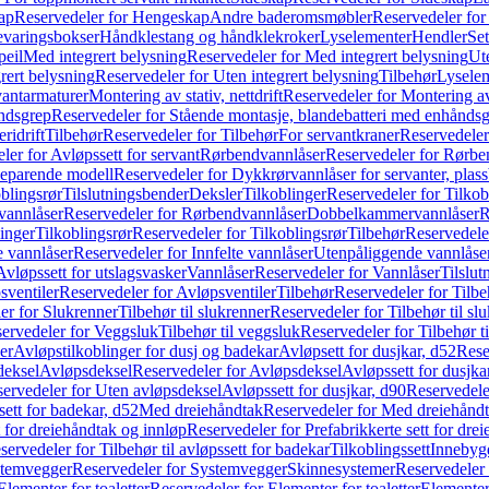
ap
Reservedeler for Hengeskap
Andre baderomsmøbler
Reservedeler fo
evaringsbokser
Håndklestang og håndklekroker
Lyselementer
Hendler
Set
peil
Med integrert belysning
Reservedeler for Med integrert belysning
Ute
rert belysning
Reservedeler for Uten integrert belysning
Tilbehør
Lysele
vantarmaturer
Montering av stativ, nettdrift
Reservedeler for Montering av s
åndsgrep
Reservedeler for Stående montasje, blandebatteri med enhånds
ridrift
Tilbehør
Reservedeler for Tilbehør
For servantkraner
Reservedeler
ler for Avløpssett for servant
Rørbendvannlåser
Reservedeler for Rørbe
beparende modell
Reservedeler for Dykkrørvannlåser for servanter, pla
blingsrør
Tilslutningsbender
Deksler
Tilkoblinger
Reservedeler for Tilkob
vannlåser
Reservedeler for Rørbendvannlåser
Dobbelkammervannlåser
R
linger
Tilkoblingsrør
Reservedeler for Tilkoblingsrør
Tilbehør
Reservedele
e vannlåser
Reservedeler for Innfelte vannlåser
Utenpåliggende vannlåse
Avløpssett for utslagsvasker
Vannlåser
Reservedeler for Vannlåser
Tilslu
sventiler
Reservedeler for Avløpsventiler
Tilbehør
Reservedeler for Tilbe
er for Slukrenner
Tilbehør til slukrenner
Reservedeler for Tilbehør til sl
ervedeler for Veggsluk
Tilbehør til veggsluk
Reservedeler for Tilbehør t
er
Avløpstilkoblinger for dusj og badekar
Avløpsett for dusjkar, d52
Rese
deksel
Avløpsdeksel
Reservedeler for Avløpsdeksel
Avløpssett for dusjka
ervedeler for Uten avløpsdeksel
Avløpssett for dusjkar, d90
Reservedeler
ett for badekar, d52
Med dreiehåndtak
Reservedeler for Med dreiehånd
t for dreiehåndtak og innløp
Reservedeler for Prefabrikkerte sett for dre
servedeler for Tilbehør til avløpssett for badekar
Tilkoblingssett
Innebygd
temvegger
Reservedeler for Systemvegger
Skinnesystemer
Reservedeler
Elementer for toaletter
Reservedeler for Elementer for toaletter
Elementer