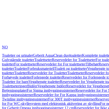
NO
Toaletter og urinaler
Geberit AquaClean dusjtoaletter
Komplette toalett
Gulvstående toaletter
Toalettseter
Reservedeler for Toalettseter
For toale
toaletter
For toalettseter
Reservedeler for For toalettseter
Tilbehør
Reserv
toaletter
Toaletter
Forbruksmateriell
Toalett og toalettseter
Vegghengte to
toaletter
Toaletter
Reservedeler for Toaletter
Toalettseter
Reservedeler for
Forhøyede toaletter
Forlengede toaletter
Reservedeler for Forlengede to
Toaletter for barn
Vegghengte toaletter
Reservedeler for Vegghengte toa
Toalettseteringer
Bidéer
Vegghengte bidéer
Reservedeler for Vegghengt
Betjeningsplater
For Sigma innbyggingssisterner
Reservedeler for For 
innbyggingssisterner
Reservedeler for For Kappa innbyggingssisterner
Twinline innbyggingssisterner
For 300T innbyggingssisterner
Reserved
for For WC-skyllesystem med elektronisk aktivering av skylling
For n
for Geberit Omega innbyggingssisterner 12 cm
Reservedeler for Ikke