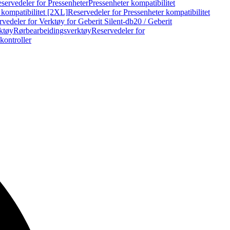
servedeler for Pressenheter
Pressenheter kompatibilitet
 kompatibilitet [2XL]
Reservedeler for Pressenheter kompatibilitet
vedeler for Verktøy for Geberit Silent-db20 / Geberit
rktøy
Rørbearbeidingsverktøy
Reservedeler for
kontroller