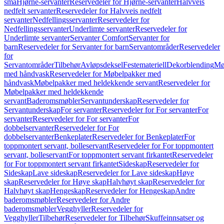
små
Hjørne-servanter
Reservedeler for Hjørne-servanter
Halvveis
nedfelt servanter
Reservedeler for Halvveis nedfelt
servanter
Nedfellingsservanter
Reservedeler for
Nedfellingsservanter
Underlimte servanter
Reservedeler for
Underlimte servanter
Servanter Comfort
Servanter for
barn
Reservedeler for Servanter for barn
Servantområder
Reservedeler
for
Servantområder
Tilbehør
Avløpsdeksel
Festemateriell
Dekorblending
Mø
med håndvask
Reservedeler for Møbelpakker med
håndvask
Møbelpakker med heldekkende servant
Reservedeler for
Møbelpakker med heldekkende
servant
Baderomsmøbler
Servantunderskap
Reservedeler for
Servantunderskap
For servanter
Reservedeler for For servanter
For
servanter
Reservedeler for For servanter
For
dobbelservanter
Reservedeler for For
dobbelservanter
Benkeplater
Reservedeler for Benkeplater
For
toppmontert servant, bolleservant
Reservedeler for For toppmontert
servant, bolleservant
For toppmontert servant firkantet
Reservedeler
for For toppmontert servant firkantet
Sideskap
Reservedeler for
Sideskap
Lave sideskap
Reservedeler for Lave sideskap
Høye
skap
Reservedeler for Høye skap
Halvhøyt skap
Reservedeler for
Halvhøyt skap
Hengeskap
Reservedeler for Hengeskap
Andre
baderomsmøbler
Reservedeler for Andre
baderomsmøbler
Vegghyller
Reservedeler for
Vegghyller
Tilbehør
Reservedeler for Tilbehør
Skuffeinnsatser og