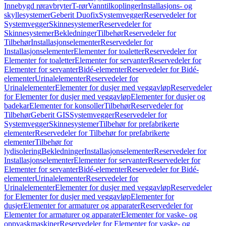
Innebygd røravbryter
T-rør
Vanntilkoplinger
Installasjons- og
skyllesystemer
Geberit Duofix
Systemvegger
Reservedeler for
Systemvegger
Skinnesystemer
Reservedeler for
Skinnesystemer
Bekledninger
Tilbehør
Reservedeler for
Tilbehør
Installasjonselementer
Reservedeler for
Installasjonselementer
Elementer for toaletter
Reservedeler for
Elementer for toaletter
Elementer for servanter
Reservedeler for
Elementer for servanter
Bidé-elementer
Reservedeler for Bidé-
elementer
Urinalelementer
Reservedeler for
Urinalelementer
Elementer for dusjer med veggavløp
Reservedeler
for Elementer for dusjer med veggavløp
Elementer for dusjer og
badekar
Elementer for konsoller
Tilbehør
Reservedeler for
Tilbehør
Geberit GIS
Systemvegger
Reservedeler for
Systemvegger
Skinnesystemer
Tilbehør for prefabrikerte
elementer
Reservedeler for Tilbehør for prefabrikerte
elementer
Tilbehør for
lydisolering
Bekledninger
Installasjonselementer
Reservedeler for
Installasjonselementer
Elementer for servanter
Reservedeler for
Elementer for servanter
Bidé-elementer
Reservedeler for Bidé-
elementer
Urinalelementer
Reservedeler for
Urinalelementer
Elementer for dusjer med veggavløp
Reservedeler
for Elementer for dusjer med veggavløp
Elementer for
dusjer
Elementer for armaturer og apparater
Reservedeler for
Elementer for armaturer og apparater
Elementer for vaske- og
oppvaskmaskiner
Reservedeler for Elementer for vaske- og