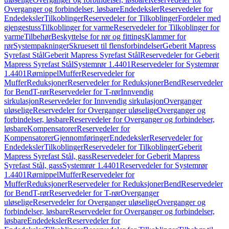
Overganger og forbindelser, løsbare
Endedeksler
Reservedeler for
Endedeksler
Tilkoblinger
Reservedeler for Tilkoblinger
Fordeler med
gjengestuss
Tilkoblinger for varme
Reservedeler for Tilkoblinger for
varme
Tilbehør
Beskyttelse for rør og fittings
Klammer for
rør
Systempakninger
Skruesett til flensforbindelser
Geberit Mapress
Syrefast Stål
Geberit Mapress Syrefast Stål
Reservedeler for Geberit
Mapress Syrefast Stål
Systemrør 1.4401
Reservedeler for Systemrør
1.4401
Rørnippel
Muffer
Reservedeler for
Muffer
Reduksjoner
Reservedeler for Reduksjoner
Bend
Reservedeler
for Bend
T-rør
Reservedeler for T-rør
Innvendig
sirkulasjon
Reservedeler for Innvendig sirkulasjon
Overganger
uløselige
Reservedeler for Overganger uløselige
Overganger og
forbindelser, løsbare
Reservedeler for Overganger og forbindelser,
løsbare
Kompensatorer
Reservedeler for
Kompensatorer
Gjennomføringer
Endedeksler
Reservedeler for
Endedeksler
Tilkoblinger
Reservedeler for Tilkoblinger
Geberit
Mapress Syrefast Stål, gass
Reservedeler for Geberit Mapress
Syrefast Stål, gass
Systemrør 1.4401
Reservedeler for Systemrør
1.4401
Rørnippel
Muffer
Reservedeler for
Muffer
Reduksjoner
Reservedeler for Reduksjoner
Bend
Reservedeler
for Bend
T-rør
Reservedeler for T-rør
Overganger
uløselige
Reservedeler for Overganger uløselige
Overganger og
forbindelser, løsbare
Reservedeler for Overganger og forbindelser,
løsbare
Endedeksler
Reservedeler for