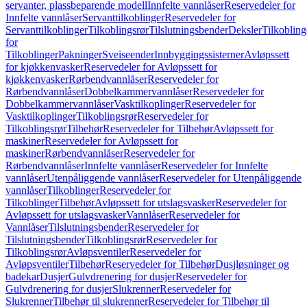
servanter, plassbeparende modell
Innfelte vannlåser
Reservedeler for
Innfelte vannlåser
Servanttilkoblinger
Reservedeler for
Servanttilkoblinger
Tilkoblingsrør
Tilslutningsbender
Deksler
Tilkobling
for
Tilkoblinger
Pakninger
Sveiseender
Innbyggingssisterner
Avløpssett
for kjøkkenvasker
Reservedeler for Avløpssett for
kjøkkenvasker
Rørbendvannlåser
Reservedeler for
Rørbendvannlåser
Dobbelkammervannlåser
Reservedeler for
Dobbelkammervannlåser
Vasktilkoplinger
Reservedeler for
Vasktilkoplinger
Tilkoblingsrør
Reservedeler for
Tilkoblingsrør
Tilbehør
Reservedeler for Tilbehør
Avløpssett for
maskiner
Reservedeler for Avløpssett for
maskiner
Rørbendvannlåser
Reservedeler for
Rørbendvannlåser
Innfelte vannlåser
Reservedeler for Innfelte
vannlåser
Utenpåliggende vannlåser
Reservedeler for Utenpåliggende
vannlåser
Tilkoblinger
Reservedeler for
Tilkoblinger
Tilbehør
Avløpssett for utslagsvasker
Reservedeler for
Avløpssett for utslagsvasker
Vannlåser
Reservedeler for
Vannlåser
Tilslutningsbender
Reservedeler for
Tilslutningsbender
Tilkoblingsrør
Reservedeler for
Tilkoblingsrør
Avløpsventiler
Reservedeler for
Avløpsventiler
Tilbehør
Reservedeler for Tilbehør
Dusjløsninger og
badekar
Dusjer
Gulvdrenering for dusjer
Reservedeler for
Gulvdrenering for dusjer
Slukrenner
Reservedeler for
Slukrenner
Tilbehør til slukrenner
Reservedeler for Tilbehør til