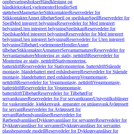
oppbevaringsbokser
Håndklestang og
håndklekroker
Lyselementer
Hendler
Sett
støtteben
Magnettavler
Stikkontakter
Reservedeler for
Stikkontakter
Annet tilbehør
Speil og speilskap
Speil
Reservedeler for
Speil
Med integrert belysning
Reservedeler for Med integrert
belysning
Uten integrert belysning
Speilskap
Reservedeler for
Speilskap
Med integrert belysning
Reservedeler for Med integrert
belysning
Uten integrert belysning
Reservedeler for Uten integrert
belysning
Tilbehør
Lyselementer
Hendler
Annet
tilbehør
Stikkontakter
Armaturer
Servantarmaturer
Reservedeler for
Servantarmaturer
Montering av stativ, nettdrift
Reservedeler for
Montering av stativ, nettdrift
Stativmontering,
batteridrift
Reservedeler for Stativmontering, batteridrift
Stående
montasje, blandebatteri med enhåndsgrep
Reservedeler for Stående
montasje, blandebatteri med enhåndsgrep
Veggmontasje,
nettdrift
Reservedeler for Veggmontasje, nettdrift
Veggmontasje,
batteridrift
Reservedeler for Veggmontasje,
batteridrift
Tilbehør
Reservedeler for Tilbehør
For
servantkraner
Reservedeler for For servantkraner
Utstyrstilkoblinger
for vaskeområde, kjøkkenvask, apparater og utslagsvask
Avløpssett
for servant
Reservedeler for Avløpssett for
servant
Rørbendvannlåser
Reservedeler for
Rørbendvannlåser
Dykkrørvannlåser for servanter
Reservedeler for
Dykkrørvannlåser for servanter
Dykkrørvannlåser for servanter,
plassbeparende modell
Reservedeler for Dykkrørvannlåser for