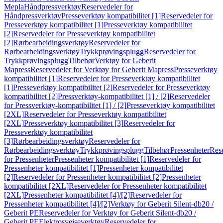
Mepla
Håndpressverktøy
Reservedeler for
Håndpressverktøy
Presseverktøy kompatibilitet [1]
Reservedeler for
Presseverktøy kompatibilitet [1]
Presseverktøy kompatibilitet
[2]
Reservedeler for Presseverktøy kompatibilitet
[2]
Rørbearbeidingsverktøy
Reservedeler for
Rørbearbeidingsverktøy
Trykkprøvingsplugg
Reservedeler for
Trykkprøvingsplugg
Tilbehør
Verktøy for Geberit
Mapress
Reservedeler for Verktøy for Geberit Mapress
Presseverktøy
kompatibilitet [1]
Reservedeler for Presseverktøy kompatibilitet
[1]
Presseverktøy kompatibilitet [2]
Reservedeler for Presseverktøy
kompatibilitet [2]
Pressverktøy-kompatibilitet [1] / [2]
Reservedeler
for Pressverktøy-kompatibilitet [1] / [2]
Presseverktøy kompatibilitet
[2XL]
Reservedeler for Presseverktøy kompatibilitet
[2XL]
Presseverktøy kompatibilitet [3]
Reservedeler for
Presseverktøy kompatibilitet
[3]
Rørbearbeidingsverktøy
Reservedeler for
Rørbearbeidingsverktøy
Trykkprøvingsplugg
Tilbehør
Pressenheter
Res
for Pressenheter
Pressenheter kompatibilitet [1]
Reservedeler for
Pressenheter kompatibilitet [1]
Pressenheter kompatibilitet
[2]
Reservedeler for Pressenheter kompatibilitet [2]
Pressenheter
kompatibilitet [2XL]
Reservedeler for Pressenheter kompatibilitet
[2XL]
Pressenheter kompatibilitet [4]/[2]
Reservedeler for
Pressenheter kompatibilitet [4]/[2]
Verktøy for Geberit Silent-db20 /
Geberit PE
Reservedeler for Verktøy for Geberit Silent-db20 /
Geberit PE
Elektrosveiseverktøy
Reservedeler for