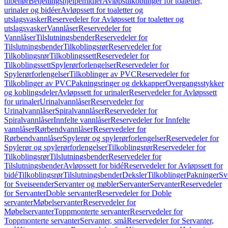
tilbehør
Betjeningshjelpemidler
Avløpstilkoblinger for toaletter,
urinaler og bidéer
Avløpssett for toaletter og
utslagsvasker
Reservedeler for Avløpssett for toaletter og
utslagsvasker
Vannlåser
Reservedeler for
Vannlåser
Tilslutningsbender
Reservedeler for
Tilslutningsbender
Tilkoblingsrør
Reservedeler for
Tilkoblingsrør
Tilkoblingssett
Reservedeler for
Tilkoblingssett
Spylerørforlengelser
Reservedeler for
Spylerørforlengelser
Tilkoblinger av PVC
Reservedeler for
Tilkoblinger av PVC
Pakningsringer og dekkapper
Overgangsstykker
og koblingsdeler
Avløpssett for urinaler
Reservedeler for Avløpssett
for urinaler
Urinalvannlåser
Reservedeler for
Urinalvannlåser
Spiralvannlåser
Reservedeler for
Spiralvannlåser
Innfelte vannlåser
Reservedeler for Innfelte
vannlåser
Rørbendvannlåser
Reservedeler for
Rørbendvannlåser
Spylerør og spylerørforlengelser
Reservedeler for
Spylerør og spylerørforlengelser
Tilkoblingsrør
Reservedeler for
Tilkoblingsrør
Tilslutningsbender
Reservedeler for
Tilslutningsbender
Avløpssett for bidé
Reservedeler for Avløpssett for
bidé
Tilkoblingsrør
Tilslutningsbender
Deksler
Tilkoblinger
Pakninger
Sv
for Sveiseender
Servanter og møbler
Servanter
Servanter
Reservedeler
for Servanter
Doble servanter
Reservedeler for Doble
servanter
Møbelservanter
Reservedeler for
Møbelservanter
Toppmonterte servanter
Reservedeler for
Toppmonterte servanter
Servanter, små
Reservedeler for Servanter,