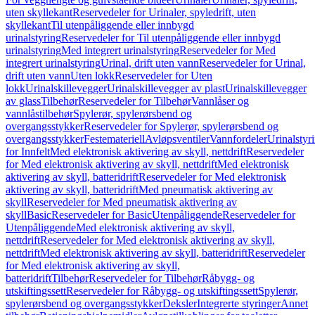
uten skyllekant
Reservedeler for Urinaler, spyledrift, uten
skyllekant
Til utenpåliggende eller innbygd
urinalstyring
Reservedeler for Til utenpåliggende eller innbygd
urinalstyring
Med integrert urinalstyring
Reservedeler for Med
integrert urinalstyring
Urinal, drift uten vann
Reservedeler for Urinal,
drift uten vann
Uten lokk
Reservedeler for Uten
lokk
Urinalskillevegger
Urinalskillevegger av plast
Urinalskillevegger
av glass
Tilbehør
Reservedeler for Tilbehør
Vannlåser og
vannlåstilbehør
Spylerør, spylerørsbend og
overgangsstykker
Reservedeler for Spylerør, spylerørsbend og
overgangsstykker
Festemateriell
Avløpsventiler
Vannfordeler
Urinalstyr
for Innfelt
Med elektronisk aktivering av skyll, nettdrift
Reservedeler
for Med elektronisk aktivering av skyll, nettdrift
Med elektronisk
aktivering av skyll, batteridrift
Reservedeler for Med elektronisk
aktivering av skyll, batteridrift
Med pneumatisk aktivering av
skyll
Reservedeler for Med pneumatisk aktivering av
skyll
Basic
Reservedeler for Basic
Utenpåliggende
Reservedeler for
Utenpåliggende
Med elektronisk aktivering av skyll,
nettdrift
Reservedeler for Med elektronisk aktivering av skyll,
nettdrift
Med elektronisk aktivering av skyll, batteridrift
Reservedeler
for Med elektronisk aktivering av skyll,
batteridrift
Tilbehør
Reservedeler for Tilbehør
Råbygg- og
utskiftingssett
Reservedeler for Råbygg- og utskiftingssett
Spylerør,
spylerørsbend og overgangsstykker
Deksler
Integrerte styringer
Annet