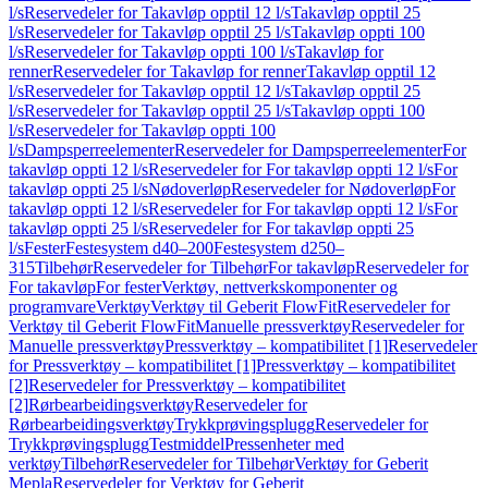
l/s
Reservedeler for Takavløp opptil 12 l/s
Takavløp opptil 25
l/s
Reservedeler for Takavløp opptil 25 l/s
Takavløp oppti 100
l/s
Reservedeler for Takavløp oppti 100 l/s
Takavløp for
renner
Reservedeler for Takavløp for renner
Takavløp opptil 12
l/s
Reservedeler for Takavløp opptil 12 l/s
Takavløp opptil 25
l/s
Reservedeler for Takavløp opptil 25 l/s
Takavløp oppti 100
l/s
Reservedeler for Takavløp oppti 100
l/s
Dampsperreelementer
Reservedeler for Dampsperreelementer
For
takavløp oppti 12 l/s
Reservedeler for For takavløp oppti 12 l/s
For
takavløp oppti 25 l/s
Nødoverløp
Reservedeler for Nødoverløp
For
takavløp oppti 12 l/s
Reservedeler for For takavløp oppti 12 l/s
For
takavløp oppti 25 l/s
Reservedeler for For takavløp oppti 25
l/s
Fester
Festesystem d40–200
Festesystem d250–
315
Tilbehør
Reservedeler for Tilbehør
For takavløp
Reservedeler for
For takavløp
For fester
Verktøy, nettverkskomponenter og
programvare
Verktøy
Verktøy til Geberit FlowFit
Reservedeler for
Verktøy til Geberit FlowFit
Manuelle pressverktøy
Reservedeler for
Manuelle pressverktøy
Pressverktøy – kompatibilitet [1]
Reservedeler
for Pressverktøy – kompatibilitet [1]
Pressverktøy – kompatibilitet
[2]
Reservedeler for Pressverktøy – kompatibilitet
[2]
Rørbearbeidingsverktøy
Reservedeler for
Rørbearbeidingsverktøy
Trykkprøvingsplugg
Reservedeler for
Trykkprøvingsplugg
Testmiddel
Pressenheter med
verktøy
Tilbehør
Reservedeler for Tilbehør
Verktøy for Geberit
Mepla
Reservedeler for Verktøy for Geberit