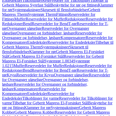
Endedeksler
Tilkoblinger
Reservedeler for Tilkoblinger
Tilbehør til
Geberit Mapress Syrefast Stål
Beskyttelse for rør og fittings
Klammer
for rør
Systempakninger
Skruesett til flensforbindelser
Geberit
Mapress Therm
Systemrør Therm
Fittings
Reservedeler for
Fittings
Muffer
Reservedeler for Muffer
Reduksjoner
Reservedeler for
Reduksjoner
Bend
Reservedeler for Bend
T-rør
Reservedeler for T-
rør
Overganger uløselige
Reservedeler for Overganger
uløselige
Overganger og forbindelser, løsbare
Reservedeler for
Overganger og forbindelser, løsbare
Kompensatorer
Reservedeler for
Kompensatorer
Endedeksler
Reservedeler for Endedeksler
Tilbehør til
Geberit Mapress Therm
Systempakninger
Skruesett til
flensforbindelser
Klammer for rør
Geberit Mapress El-Forsinket
Stål
Geberit Mapress El-Forsinket Stål
Reservedeler for Geberit
Mapress El-Forsinket Stål
Systemrør 1.0034
Systemrør
1.0215
Muffer
Reservedeler for Muffer
Reduksjoner
Reservedeler for
Reduksjoner
Bend
Reservedeler for Bend
T-rør
Reservedeler for T-
rør
Kryss
Reservedeler for Kryss
Overganger uløselige
Reservedeler
for Overganger uløselige
Overganger og forbindelser,
løsbare
Reservedeler for Overganger og forbindelser,
løsbare
Kompensatorer
Reservedeler for
Kompensatorer
Endedeksler
Reservedeler for
Endedeksler
Tilkoblinger for varme
Reservedeler for Tilkoblinger for
varme
Tilbehør for Geberit Mapress El-Forsinket Stål
Beskyttelse for
rør og fittings
Klammer for rør
Systempakninger
Geberit Mapress
Kobber
Geberit Mapress Kobber
Reservedeler for Geberit Mapress