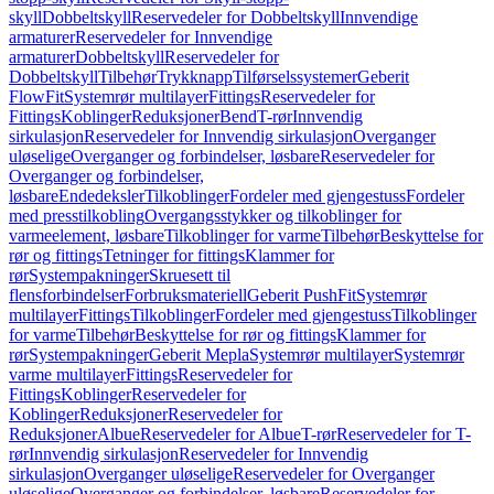
skyll
Dobbeltskyll
Reservedeler for Dobbeltskyll
Innvendige
armaturer
Reservedeler for Innvendige
armaturer
Dobbeltskyll
Reservedeler for
Dobbeltskyll
Tilbehør
Trykknapp
Tilførselssystemer
Geberit
FlowFit
Systemrør multilayer
Fittings
Reservedeler for
Fittings
Koblinger
Reduksjoner
Bend
T-rør
Innvendig
sirkulasjon
Reservedeler for Innvendig sirkulasjon
Overganger
uløselige
Overganger og forbindelser, løsbare
Reservedeler for
Overganger og forbindelser,
løsbare
Endedeksler
Tilkoblinger
Fordeler med gjengestuss
Fordeler
med presstilkobling
Overgangsstykker og tilkoblinger for
varmeelement, løsbare
Tilkoblinger for varme
Tilbehør
Beskyttelse for
rør og fittings
Tetninger for fittings
Klammer for
rør
Systempakninger
Skruesett til
flensforbindelser
Forbruksmateriell
Geberit PushFit
Systemrør
multilayer
Fittings
Tilkoblinger
Fordeler med gjengestuss
Tilkoblinger
for varme
Tilbehør
Beskyttelse for rør og fittings
Klammer for
rør
Systempakninger
Geberit Mepla
Systemrør multilayer
Systemrør
varme multilayer
Fittings
Reservedeler for
Fittings
Koblinger
Reservedeler for
Koblinger
Reduksjoner
Reservedeler for
Reduksjoner
Albue
Reservedeler for Albue
T-rør
Reservedeler for T-
rør
Innvendig sirkulasjon
Reservedeler for Innvendig
sirkulasjon
Overganger uløselige
Reservedeler for Overganger
uløselige
Overganger og forbindelser, løsbare
Reservedeler for