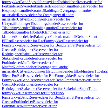
formstykker
Bend
Spesialformstykker
Forbindelser
Reservedeler for
Forbindelser
Sveiseforbindelser
Ekspansjonsmuffer
Reservedeler for
Ekspansjonsmuffer
Kromstålkoblinger
Overganger til andre
materialer
Reservedeler for Overganger til andre
materialer
Utstyrstilkoblinger
Reservedeler for
Utstyrstilkoblinger
Tilslutningsbender
Reservedeler for
Tilslutningsbender
Tilkoblingsmuffer
Reservedeler for
Tilkoblingsmuffer
Tilbehør
Klammer
Fester for
klammer
Endedeksler
Pakninger
Forbruksmateriell
Geberit Silent-
PP
Rør
Reservedeler for Rør
Formstykker
Reservedeler for
Formstykker
Bend
Reservedeler for Bend
Grenrør
Reservedeler for
Grenrør
Reduksjoner
Reservedeler for
Reduksjoner
Stakeluker
Reservedeler for
Stakeluker
Forbindelser
Reservedeler for
Forbindelser
Muffer
Reservedeler for
Muffer
Kloforbindelser
Overganger til andre
materialer
Utstyrstilkoblinger
Tilslutningsbender
Tilkoblingsrør
Tilbehør
Silent-Pro
Rør
Reservedeler for Rør
Formstykker
Reservedeler for
Formstykker
Bend
Reservedeler for Bend
Grenrør
Reservedeler for
Grenrør
Reduksjoner
Reservedeler for
Reduksjoner
Stakeluker
Reservedeler for Stakeluker
SuperTube-
formstykker
Reservedeler for SuperTube-
formstykker
Bend
Reservedeler for Bend
Grenrør
Reservedeler for
Grenrør
Forbindelser
Reservedeler for
Forbindelser
Muffer
Reservedeler for