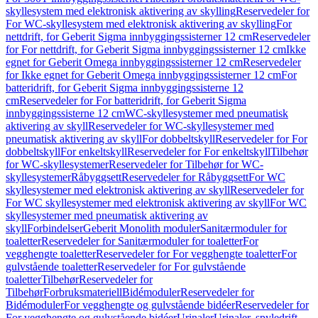
skyllesystem med elektronisk aktivering av skylling
Reservedeler for
For WC-skyllesystem med elektronisk aktivering av skylling
For
nettdrift, for Geberit Sigma innbyggingssisterner 12 cm
Reservedeler
for For nettdrift, for Geberit Sigma innbyggingssisterner 12 cm
Ikke
egnet for Geberit Omega innbyggingssisterner 12 cm
Reservedeler
for Ikke egnet for Geberit Omega innbyggingssisterner 12 cm
For
batteridrift, for Geberit Sigma innbyggingssisterne 12
cm
Reservedeler for For batteridrift, for Geberit Sigma
innbyggingssisterne 12 cm
WC-skyllesystemer med pneumatisk
aktivering av skyll
Reservedeler for WC-skyllesystemer med
pneumatisk aktivering av skyll
For dobbeltskyll
Reservedeler for For
dobbeltskyll
For enkeltskyll
Reservedeler for For enkeltskyll
Tilbehør
for WC-skyllesystemer
Reservedeler for Tilbehør for WC-
skyllesystemer
Råbyggsett
Reservedeler for Råbyggsett
For WC
skyllesystemer med elektronisk aktivering av skyll
Reservedeler for
For WC skyllesystemer med elektronisk aktivering av skyll
For WC
skyllesystemer med pneumatisk aktivering av
skyll
Forbindelser
Geberit Monolith moduler
Sanitærmoduler for
toaletter
Reservedeler for Sanitærmoduler for toaletter
For
vegghengte toaletter
Reservedeler for For vegghengte toaletter
For
gulvstående toaletter
Reservedeler for For gulvstående
toaletter
Tilbehør
Reservedeler for
Tilbehør
Forbruksmateriell
Bidémoduler
Reservedeler for
Bidémoduler
For vegghengte og gulvstående bidéer
Reservedeler for
For vegghengte og gulvstående bidéer
Urinaler
Urinaler, spyledrift,