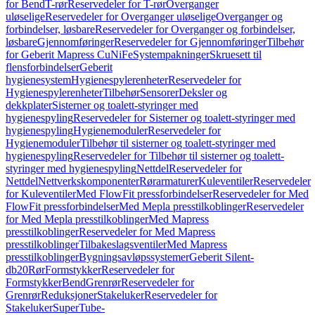
for Bend
T-rør
Reservedeler for T-rør
Overganger
uløselige
Reservedeler for Overganger uløselige
Overganger og
forbindelser, løsbare
Reservedeler for Overganger og forbindelser,
løsbare
Gjennomføringer
Reservedeler for Gjennomføringer
Tilbehør
for Geberit Mapress CuNiFe
Systempakninger
Skruesett til
flensforbindelser
Geberit
hygienesystem
Hygienespylerenheter
Reservedeler for
Hygienespylerenheter
Tilbehør
Sensorer
Deksler og
dekkplater
Sisterner og toalett-styringer med
hygienespyling
Reservedeler for Sisterner og toalett-styringer med
hygienespyling
Hygienemoduler
Reservedeler for
Hygienemoduler
Tilbehør til sisterner og toalett-styringer med
hygienespyling
Reservedeler for Tilbehør til sisterner og toalett-
styringer med hygienespyling
Nettdel
Reservedeler for
Nettdel
Nettverkskomponenter
Rørarmaturer
Kuleventiler
Reservedeler
for Kuleventiler
Med FlowFit pressforbindelser
Reservedeler for Med
FlowFit pressforbindelser
Med Mepla presstilkoblinger
Reservedeler
for Med Mepla presstilkoblinger
Med Mapress
presstilkoblinger
Reservedeler for Med Mapress
presstilkoblinger
Tilbakeslagsventiler
Med Mapress
presstilkoblinger
Bygningsavløpssystemer
Geberit Silent-
db20
Rør
Formstykker
Reservedeler for
Formstykker
Bend
Grenrør
Reservedeler for
Grenrør
Reduksjoner
Stakeluker
Reservedeler for
Stakeluker
SuperTube-