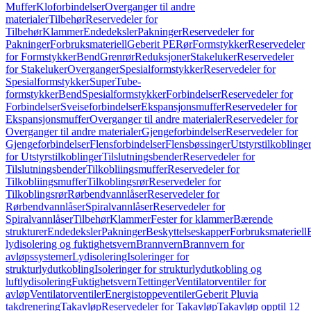
Muffer
Kloforbindelser
Overganger til andre
materialer
Tilbehør
Reservedeler for
Tilbehør
Klammer
Endedeksler
Pakninger
Reservedeler for
Pakninger
Forbruksmateriell
Geberit PE
Rør
Formstykker
Reservedeler
for Formstykker
Bend
Grenrør
Reduksjoner
Stakeluker
Reservedeler
for Stakeluker
Overganger
Spesialformstykker
Reservedeler for
Spesialformstykker
SuperTube-
formstykker
Bend
Spesialformstykker
Forbindelser
Reservedeler for
Forbindelser
Sveiseforbindelser
Ekspansjonsmuffer
Reservedeler for
Ekspansjonsmuffer
Overganger til andre materialer
Reservedeler for
Overganger til andre materialer
Gjengeforbindelser
Reservedeler for
Gjengeforbindelser
Flensforbindelser
Flensbøssinger
Utstyrstilkoblinge
for Utstyrstilkoblinger
Tilslutningsbender
Reservedeler for
Tilslutningsbender
Tilkobliingsmuffer
Reservedeler for
Tilkobliingsmuffer
Tilkoblingsrør
Reservedeler for
Tilkoblingsrør
Rørbendvannlåser
Reservedeler for
Rørbendvannlåser
Spiralvannlåser
Reservedeler for
Spiralvannlåser
Tilbehør
Klammer
Fester for klammer
Bærende
strukturer
Endedeksler
Pakninger
Beskyttelseskapper
Forbruksmateriell
lydisolering og fuktighetsvern
Brannvern
Brannvern for
avløpssystemer
Lydisolering
Isoleringer for
strukturlydutkobling
Isoleringer for strukturlydutkobling og
luftlydisolering
Fuktighetsvern
Tettinger
Ventilatorventiler for
avløp
Ventilatorventiler
Energistoppeventiler
Geberit Pluvia
takdrenering
Takavløp
Reservedeler for Takavløp
Takavløp opptil 12