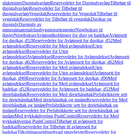
slukrenner
Dusjgulvavløp
Reservedeler for Dusjgulvavløp
Tilbehør til
dusjgulvavløp
Reservedeler for Tilbehør til
dusjgulvavløp
Veggsluk
Reservedeler for Veggsluk
Tilbehør til
veggsluk
Reservedeler for Tilbehør til veggsluk
Dusjkar og
dusjgulv
Dusjgulv av
mineralmateriale
Innbyggingselementer
Nisjebokser til
dusjer
Nisjebokser
Avløpstilkoblinger for dusj og badekar
Avløpsett
for dusjkar, d52
Reservedeler for Avløpsett for dusjkar, d52
Med
avløpsdeksel
Reservedeler for Med avløpsdeksel
Uten
avløpsdeksel
Reservedeler for Uten
avløpsdeksel
Avløpsdeksel
Reservedeler for Avløpsdeksel
Avløpssett
for dusjkar, d62
Reservedeler for Avløpssett for dusjkar, d62
Med
avløpsdeksel
Reservedeler for Med avløpsdeksel
Uten
avløpsdeksel
Reservedeler for Uten avløpsdeksel
Avløpssett for
dusjkar, d90
Reservedeler for Avløpssett for dusjkar, d90
Med
avløpsdeksel
Reservedeler for Med avløpsdeksel
Avløpssett for
badekar, d52
Reservedeler for Avløpssett for badekar, d52
Med
dreiehåndtak
Reservedeler for Med dreiehåndtak
Prefabrikkerte sett
for dreiehåndtak
Med dreiehåndtak og innløp
Reservedeler for Med
dreiehåndtak og innløp
Prefabrikkerte sett for dreiehåndtak og
innløp
Reservedeler for Prefabrikkerte sett for dreiehåndtak og
innløp
Med trykkaktivering PushControl
Reservedeler for Med
trykkaktivering PushControl
Tilbehør til avløpssett for
badekar
Reservedeler for Tilbehør til avløpssett for
badekar
Tilkoblingssett
Innebygd røravbryter
Reservedeler for