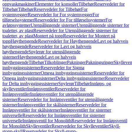
oppvaskmaskiner
Elementer for konsoller
Tilbehør
Reservedeler for
Tilbehør
Tilbehør
Reservedeler for Tilbehør
For
systemvegger
Reservedeler for For systemvegger
For
tilførselssystemer
Reservedeler for For tilførselssystemer
For
avløpssystemer
Utenpåliggende sisterner
Utenpåliggende sisterner for
toaletter, av plast
Reservedeler for Utenpåliggende sisterner for
toaletter, av plast
Montert på topp
Reservedeler for Montert på
topp
Høythengende
Reservedeler for Høythengende
Lavt og halvveis
høythengende
Reservedeler for Lavt og halvveis
høythengende
Spylerør for utenpåliggende
sisterner
Høythengende
Lavt og halvveis
høythengende
Tilbehør
Tilkoblinger
Pakninger
Pakningsringer
Skylleven
innbyggingssisterner
Reservedeler for Sigma
innbyggingssisterner
Omega innbyggingssisterner
Reservedeler for
Omega innbyggingssisterner
Delta innbyggingssisterner
Reservedeler
for Delta innbyggingssisterner
Spylerør
Tilbehør
Innløps- og
skylleventiler
Innløpsventiler
Reservedeler for
Innløpsventiler
Innløpsventiler for utenpåliggende
sisterner
Reservedeler for Innløpsventiler for utenpåliggende
sisterner
Innløpsventiler for skålsisterner
Reservedeler for
Innløpsventiler for skålsisterner
Innløpsventiler for sisterner
universelle
Reservedeler for Innløpsventiler for sisterner
universelle
Innløpsventil for Monolith
Reservedeler for Innløpsventil
for Monolith
Skylleventiler
Reservedeler for Skylleventiler
Skyll-
stopp-skyll
Reservedeler for Skyll-stopp-