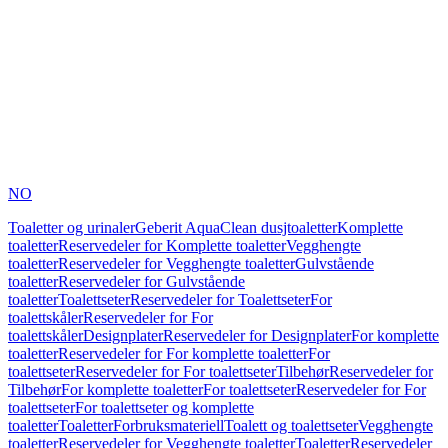
NO
Toaletter og urinaler
Geberit AquaClean dusjtoaletter
Komplette
toaletter
Reservedeler for Komplette toaletter
Vegghengte
toaletter
Reservedeler for Vegghengte toaletter
Gulvstående
toaletter
Reservedeler for Gulvstående
toaletter
Toalettseter
Reservedeler for Toalettseter
For
toalettskåler
Reservedeler for For
toalettskåler
Designplater
Reservedeler for Designplater
For komplette
toaletter
Reservedeler for For komplette toaletter
For
toalettseter
Reservedeler for For toalettseter
Tilbehør
Reservedeler for
Tilbehør
For komplette toaletter
For toalettseter
Reservedeler for For
toalettseter
For toalettseter og komplette
toaletter
Toaletter
Forbruksmateriell
Toalett og toalettseter
Vegghengte
toaletter
Reservedeler for Vegghengte toaletter
Toaletter
Reservedeler