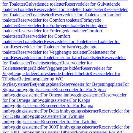
for Toaletter
Gulvstående toaletter
Reservedeler for Gulvstående
toaletter
Toaletter
Reservedeler for Toaletter
Toalettseter
Reservedeler
for Toalettseter
Toalettseter
Reservedeler for Toalettseter
Comfort
toaletter
Reservedeler for Comfort toaletter
Forhøyede
toaletter
Reservedeler for Forhøyede toaletter
Forlengede
toaletter
Reservedeler for Forlengede toaletter
Comfort
toalettseter
Reservedeler for Comfort
toalettseter
Toalettseter
Reservedeler for Toalettseter
Toaletter for
barn
Reservedeler for Toaletter for barn
Vegghengte
toaletter
Reservedeler for Vegghengte toaletter
Toalettseter for
barn
Reservedeler for Toalettseter for barn
Toalettseter
Reservedeler
for Toalettseter
Toalettseteringer
Reservedeler for
Toalettseteringer
Bidéer
Vegghengte bidéer
Reservedeler for
Vegghengte bidéer
Gulvstående bidéer
Tilbehør
Reservedeler for
Tilbehør
Betjeningsplater og WC
skyllesystemer
Betjeningsplater
Reservedeler for Betjeningsplater
For
Sigma innbyggingssisterner
Reservedeler for For Sigma
innbyggingssisterner
For Omega innbyggingssisterner
Reservedeler
for For Omega innbyggingssisterner
For Kappa
innbyggingssisterner
Reservedeler for For Kappa
innbyggingssisterner
For Delta innbyggingssisterner
Reservedeler for
For Delta innbyggingssisterner
For Twinline
innbyggingssisterner
Reservedeler for For Twinline
innbyggingssisterner
For 300T innbyggingssisterner
Reservedeler for
For 300T innbyggingssisterner
Tilbehør
Forbruksmateriell
For WC-