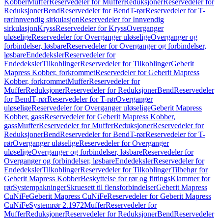
Kobber
Muffer
Reservedeler for Muffer
Reduksjoner
Reservedeler for
Reduksjoner
Bend
Reservedeler for Bend
T-rør
Reservedeler for T-
rør
Innvendig sirkulasjon
Reservedeler for Innvendig
sirkulasjon
Kryss
Reservedeler for Kryss
Overganger
uløselige
Reservedeler for Overganger uløselige
Overganger og
forbindelser, løsbare
Reservedeler for Overganger og forbindelser,
løsbare
Endedeksler
Reservedeler for
Endedeksler
Tilkoblinger
Reservedeler for Tilkoblinger
Geberit
Mapress Kobber, forkrommet
Reservedeler for Geberit Mapress
Kobber, forkrommet
Muffer
Reservedeler for
Muffer
Reduksjoner
Reservedeler for Reduksjoner
Bend
Reservedeler
for Bend
T-rør
Reservedeler for T-rør
Overganger
uløselige
Reservedeler for Overganger uløselige
Geberit Mapress
Kobber, gass
Reservedeler for Geberit Mapress Kobber,
gass
Muffer
Reservedeler for Muffer
Reduksjoner
Reservedeler for
Reduksjoner
Bend
Reservedeler for Bend
T-rør
Reservedeler for T-
rør
Overganger uløselige
Reservedeler for Overganger
uløselige
Overganger og forbindelser, løsbare
Reservedeler for
Overganger og forbindelser, løsbare
Endedeksler
Reservedeler for
Endedeksler
Tilkoblinger
Reservedeler for Tilkoblinger
Tilbehør for
Geberit Mapress Kobber
Beskyttelse for rør og fittings
Klammer for
rør
Systempakninger
Skruesett til flensforbindelser
Geberit Mapress
CuNiFe
Geberit Mapress CuNiFe
Reservedeler for Geberit Mapress
CuNiFe
Systemrør 2.1972
Muffer
Reservedeler for
Muffer
Reduksjoner
Reservedeler for Reduksjoner
Bend
Reservedeler