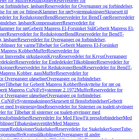
ler for Muffer
Reduksjoner
Reservedeler for
g forbindelser, løsbare
Reservedeler for Overganger og forbindelser,
se for rør og fittings
Klammer for rør
Systempakninger
Skruesett til
edeler for Reduksjoner
Bend
Reservedeler for Bend
T-rør
Reservedeler
indelser, løsbare
Kompensatorer
Reservedeler for
lammer for rør
Geberit Mapress El-Forsinket Stål
Geberit Mapress El-
ner
Reservedeler for Reduksjoner
Bend
Reservedeler for Bend
T-
, løsbare
Reservedeler for Overganger og forbindelser,
oblinger for varme
Tilbehør for Geberit Mapress El-Forsinket
t Mapress Kobber
Muffer
Reservedeler for
or Innvendig sirkulasjon
Kryss
Reservedeler for Kryss
Overganger
deksler
Reservedeler for Endedeksler
Tilkoblinger
Reservedeler for
ksjoner
Reservedeler for Reduksjoner
Bend
Reservedeler for Bend
T-
 Mapress Kobber, gass
Muffer
Reservedeler for
or Overganger uløselige
Overganger og forbindelser,
ger
Tilbehør for Geberit Mapress Kobber
Beskyttelse for rør og
berit Mapress CuNiFe
Systemrør 2.1972
Muffer
Reservedeler for
or Overganger uløselige
Overganger og forbindelser,
ss CuNiFe
Systempakninger
Skruesett til flensforbindelser
Geberit
nger med hygienespyling
Reservedeler for Sisterner og toalett-styringer
er for Tilbehør til sisterner og toalett-styringer med
essforbindelser
Reservedeler for Med FlowFit pressforbindelser
Med
blinger
Tilbakeslagsventiler
Med Mapress
enrør
Reduksjoner
Stakeluker
Reservedeler for Stakeluker
SuperTube-
nsjonsmuffer
Kromstålkoblinger
Overganger til andre