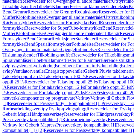
materialer
Reservedeler for Overganger til andre materialer
Utstyrstilko
Tilkoblingsmuffer
Tilbehør
Klammer
Fester for klammer
Endedeksler
Pa
Bend
Grenrør
Reservedeler for Grenrør
Reduksjoner
Reservedeler for 
Muffer
Kloforbindelser
Overganger til andre materialer
Utstyrstilkoblin
Rør
Formstykker
Reservedeler for Formstykker
Bend
Reservedeler for
formstykker
Reservedeler for SuperTube-formstykker
Bend
Reservedel
Muffer
Kloforbindelser
Overganger til andre materialer
Tilbehør
Reserve
Formstykker
Bend
Grenrør
Reduksjoner
Stakeluker
Reservedeler for St
formstykker
Bend
Spesialformstykker
Forbindelser
Reservedeler for For
Overganger til andre materialer
Gjengeforbindelser
Reservedeler for G
Tilslutningsbender
Tilkobliingsmuffer
Reservedeler for Tilkobliingsmuf
Spiralvannlåser
Tilbehør
Klammer
Fester for klammer
Bærende struktur
avløpssystemer
Lydisolering
Isoleringer for strukturlydutkobling
Isoleri
avløp
Ventilatorventiler
Energistoppeventiler
Geberit Pluvia takdreneri
Takavløp opptil 25 l/s
Takavløp oppti 100 l/s
Reservedeler for Takavløp
opptil 25 l/s
Reservedeler for Takavløp opptil 25 l/s
Takavløp oppti 100
l/s
Reservedeler for For takavløp oppti 12 l/s
For takavløp oppti 25 l/s
N
l/s
Reservedeler for For takavløp oppti 25 l/s
Fester
Festesystem d40–2
nettverkskomponenter og programvare
Verktøy
Verktøy til Geberit Flo
[1]
Reservedeler for Pressverktøy – kompatibilitet [1]
Pressverktøy – ko
Rørbearbeidingsverktøy
Trykkprøvingsplugg
Reservedeler for Trykkp
Geberit Mepla
Håndpressverktøy
Reservedeler for Håndpressverktøy
P
Presseverktøy kompatibilitet [2]
Rørbearbeidingsverktøy
Reservedeler 
Verktøy for Geberit Mapress
Presseverktøy kompatibilitet [1]
Reservede
kompatibilitet [1] / [2]
Reservedeler for Pressverktøy-kompatibilitet [1] 