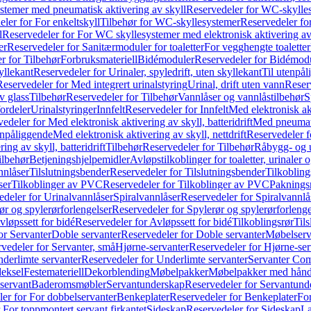
temer med pneumatisk aktivering av skyll
Reservedeler for WC-skylles
ler for For enkeltskyll
Tilbehør for WC-skyllesystemer
Reservedeler fo
l
Reservedeler for For WC skyllesystemer med elektronisk aktivering av
er
Reservedeler for Sanitærmoduler for toaletter
For vegghengte toaletter
r for Tilbehør
Forbruksmateriell
Bidémoduler
Reservedeler for Bidémod
kyllekant
Reservedeler for Urinaler, spyledrift, uten skyllekant
Til utenpål
Reservedeler for Med integrert urinalstyring
Urinal, drift uten vann
Reserv
v glass
Tilbehør
Reservedeler for Tilbehør
Vannlåser og vannlåstilbehør
S
ordeler
Urinalstyringer
Innfelt
Reservedeler for Innfelt
Med elektronisk akt
edeler for Med elektronisk aktivering av skyll, batteridrift
Med pneumati
enpåliggende
Med elektronisk aktivering av skyll, nettdrift
Reservedeler fo
ng av skyll, batteridrift
Tilbehør
Reservedeler for Tilbehør
Råbygg- og u
ilbehør
Betjeningshjelpemidler
Avløpstilkoblinger for toaletter, urinaler 
nnlåser
Tilslutningsbender
Reservedeler for Tilslutningsbender
Tilkobling
ser
Tilkoblinger av PVC
Reservedeler for Tilkoblinger av PVC
Paknings
edeler for Urinalvannlåser
Spiralvannlåser
Reservedeler for Spiralvannlå
ør og spylerørforlengelser
Reservedeler for Spylerør og spylerørforlenge
vløpssett for bidé
Reservedeler for Avløpssett for bidé
Tilkoblingsrør
Til
or Servanter
Doble servanter
Reservedeler for Doble servanter
Møbelserv
vedeler for Servanter, små
Hjørne-servanter
Reservedeler for Hjørne-ser
derlimte servanter
Reservedeler for Underlimte servanter
Servanter Com
eksel
Festemateriell
Dekorblending
Møbelpakker
Møbelpakker med hån
servant
Baderomsmøbler
Servantunderskap
Reservedeler for Servantund
er for For dobbelservanter
Benkeplater
Reservedeler for Benkeplater
For
 For toppmontert servant firkantet
Sideskap
Reservedeler for Sideskap
La