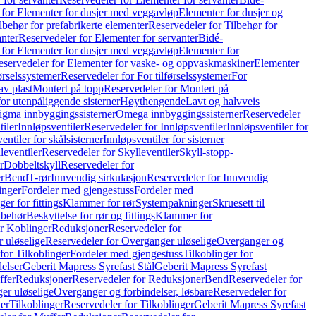
 for Elementer for dusjer med veggavløp
Elementer for dusjer og
lbehør for prefabrikerte elementer
Reservedeler for Tilbehør for
anter
Reservedeler for Elementer for servanter
Bidé-
 for Elementer for dusjer med veggavløp
Elementer for
eservedeler for Elementer for vaske- og oppvaskmaskiner
Elementer
førselssystemer
Reservedeler for For tilførselssystemer
For
av plast
Montert på topp
Reservedeler for Montert på
for utenpåliggende sisterner
Høythengende
Lavt og halvveis
Sigma innbyggingssisterner
Omega innbyggingssisterner
Reservedeler
tiler
Innløpsventiler
Reservedeler for Innløpsventiler
Innløpsventiler for
ntiler for skålsisterner
Innløpsventiler for sisterner
leventiler
Reservedeler for Skylleventiler
Skyll-stopp-
r
Dobbeltskyll
Reservedeler for
r
Bend
T-rør
Innvendig sirkulasjon
Reservedeler for Innvendig
inger
Fordeler med gjengestuss
Fordeler med
ger for fittings
Klammer for rør
Systempakninger
Skruesett til
lbehør
Beskyttelse for rør og fittings
Klammer for
or Koblinger
Reduksjoner
Reservedeler for
 uløselige
Reservedeler for Overganger uløselige
Overganger og
for Tilkoblinger
Fordeler med gjengestuss
Tilkoblinger for
delser
Geberit Mapress Syrefast Stål
Geberit Mapress Syrefast
ffer
Reduksjoner
Reservedeler for Reduksjoner
Bend
Reservedeler for
er uløselige
Overganger og forbindelser, løsbare
Reservedeler for
er
Tilkoblinger
Reservedeler for Tilkoblinger
Geberit Mapress Syrefast