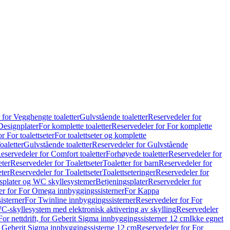
 for Vegghengte toaletter
Gulvstående toaletter
Reservedeler for
Designplater
For komplette toaletter
Reservedeler for For komplette
r For toalettseter
For toalettseter og komplette
oaletter
Gulvstående toaletter
Reservedeler for Gulvstående
eservedeler for Comfort toaletter
Forhøyede toaletter
Reservedeler for
eter
Reservedeler for Toalettseter
Toaletter for barn
Reservedeler for
eter
Reservedeler for Toalettseter
Toalettseteringer
Reservedeler for
splater og WC skyllesystemer
Betjeningsplater
Reservedeler for
er for For Omega innbyggingssisterner
For Kappa
isterner
For Twinline innbyggingssisterner
Reservedeler for For
C-skyllesystem med elektronisk aktivering av skylling
Reservedeler
For nettdrift, for Geberit Sigma innbyggingssisterner 12 cm
Ikke egnet
for Geberit Sigma innbyggingssisterne 12 cm
Reservedeler for For