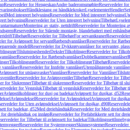
ap
Reservedeler for Hengeskap
Andre baderomsmøbler
Reservedeler fo
evaringsbokser
Håndklestang og håndklekroker
Lyselementer
Hendler
Set
peil
Med integrert belysning
Reservedeler for Med integrert belysning
Ute
rert belysning
Reservedeler for Uten integrert belysning
Tilbehør
Lysele
vantarmaturer
Montering av stativ, nettdrift
Reservedeler for Montering av s
åndsgrep
Reservedeler for Stående montasje, blandebatteri med enhånds
ridrift
Tilbehør
Reservedeler for Tilbehør
For servantkraner
Reservedeler
ler for Avløpssett for servant
Rørbendvannlåser
Reservedeler for Rørbe
beparende modell
Reservedeler for Dykkrørvannlåser for servanter, pla
blingsrør
Tilslutningsbender
Deksler
Tilkoblinger
Reservedeler for Tilkob
vannlåser
Reservedeler for Rørbendvannlåser
Dobbelkammervannlåser
R
linger
Tilkoblingsrør
Reservedeler for Tilkoblingsrør
Tilbehør
Reservedele
e vannlåser
Reservedeler for Innfelte vannlåser
Utenpåliggende vannlåse
Avløpssett for utslagsvasker
Vannlåser
Reservedeler for Vannlåser
Tilslu
sventiler
Reservedeler for Avløpsventiler
Tilbehør
Reservedeler for Tilbe
er for Slukrenner
Tilbehør til slukrenner
Reservedeler for Tilbehør til sl
ervedeler for Veggsluk
Tilbehør til veggsluk
Reservedeler for Tilbehør t
er
Avløpstilkoblinger for dusj og badekar
Avløpsett for dusjkar, d52
Rese
deksel
Avløpsdeksel
Reservedeler for Avløpsdeksel
Avløpssett for dusjka
ervedeler for Uten avløpsdeksel
Avløpssett for dusjkar, d90
Reservedeler
ett for badekar, d52
Med dreiehåndtak
Reservedeler for Med dreiehånd
t for dreiehåndtak og innløp
Reservedeler for Prefabrikkerte sett for dre
servedeler for Tilbehør til avløpssett for badekar
Tilkoblingssett
Innebygd
temvegger
Reservedeler for Systemvegger
Skinnesystemer
Reservedeler
Elementer for toaletter
Reservedeler for Elementer for toaletter
Elementer