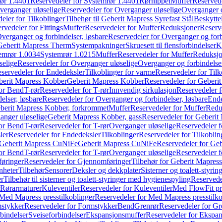
ør 1.4401
Reservedeler for Systemrør 1.4401
Rørnippel
Muffer
Reservede
verganger uløselige
Reservedeler for Overganger uløselige
Overganger o
eler for Tilkoblinger
Tilbehør til Geberit Mapress Syrefast Stål
Beskyttel
rvedeler for Fittings
Muffer
Reservedeler for Muffer
Reduksjoner
Reserv
verganger og forbindelser, løsbare
Reservedeler for Overganger og forb
 Geberit Mapress Therm
Systempakninger
Skruesett til flensforbindelser
K
emrør 1.0034
Systemrør 1.0215
Muffer
Reservedeler for Muffer
Reduksjo
selige
Reservedeler for Overganger uløselige
Overganger og forbindelser
servedeler for Endedeksler
Tilkoblinger for varme
Reservedeler for Tilk
berit Mapress Kobber
Geberit Mapress Kobber
Reservedeler for Geberi
for Bend
T-rør
Reservedeler for T-rør
Innvendig sirkulasjon
Reservedeler f
elser, løsbare
Reservedeler for Overganger og forbindelser, løsbare
Ende
eberit Mapress Kobber, forkrommet
Muffer
Reservedeler for Muffer
Redu
anger uløselige
Geberit Mapress Kobber, gass
Reservedeler for Geberit
for Bend
T-rør
Reservedeler for T-rør
Overganger uløselige
Reservedeler f
ler
Reservedeler for Endedeksler
Tilkoblinger
Reservedeler for Tilkoblin
Geberit Mapress CuNiFe
Geberit Mapress CuNiFe
Reservedeler for Ge
for Bend
T-rør
Reservedeler for T-rør
Overganger uløselige
Reservedeler f
øringer
Reservedeler for Gjennomføringer
Tilbehør for Geberit Mapre
nheter
Tilbehør
Sensorer
Deksler og dekkplater
Sisterner og toalett-styri
er
Tilbehør til sisterner og toalett-styringer med hygienespyling
Reservedel
Rørarmaturer
Kuleventiler
Reservedeler for Kuleventiler
Med FlowFit pr
Med Mapress presstilkoblinger
Reservedeler for Med Mapress presstilko
stykker
Reservedeler for Formstykker
Bend
Grenrør
Reservedeler for Gr
bindelser
Sveiseforbindelser
Ekspansjonsmuffer
Reservedeler for Ekspa