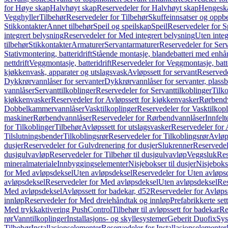
for Høye skap
Halvhøyt skap
Reservedeler for Halvhøyt skap
Hengesk
Vegghyller
Tilbehør
Reservedeler for Tilbehør
Skuffeinnsatser og oppb
Stikkontakter
Annet tilbehør
Speil og speilskap
Speil
Reservedeler for S
integrert belysning
Reservedeler for Med integrert belysning
Uten integ
tilbehør
Stikkontakter
Armaturer
Servantarmaturer
Reservedeler for Ser
Stativmontering, batteridrift
Stående montasje, blandebatteri med enh
nettdrift
Veggmontasje, batteridrift
Reservedeler for Veggmontasje, batte
kjøkkenvask, apparater og utslagsvask
Avløpssett for servant
Reservede
Dykkrørvannlåser for servanter
Dykkrørvannlåser for servanter, plass
vannlåser
Servanttilkoblinger
Reservedeler for Servanttilkoblinger
Tilko
kjøkkenvasker
Reservedeler for Avløpssett for kjøkkenvasker
Rørbend
Dobbelkammervannlåser
Vasktilkoplinger
Reservedeler for Vasktilkop
maskiner
Rørbendvannlåser
Reservedeler for Rørbendvannlåser
Innfelt
for Tilkoblinger
Tilbehør
Avløpssett for utslagsvasker
Reservedeler for 
Tilslutningsbender
Tilkoblingsrør
Reservedeler for Tilkoblingsrør
Avløp
dusjer
Reservedeler for Gulvdrenering for dusjer
Slukrenner
Reservedel
dusjgulvavløp
Reservedeler for Tilbehør til dusjgulvavløp
Veggsluk
Res
mineralmateriale
Innbyggingselementer
Nisjebokser til dusjer
Nisjeboks
for Med avløpsdeksel
Uten avløpsdeksel
Reservedeler for Uten avløps
avløpsdeksel
Reservedeler for Med avløpsdeksel
Uten avløpsdeksel
Res
Med avløpsdeksel
Avløpssett for badekar, d52
Reservedeler for Avløpss
innløp
Reservedeler for Med dreiehåndtak og innløp
Prefabrikkerte set
Med trykkaktivering PushControl
Tilbehør til avløpssett for badekar
Re
rør
Vanntilkoplinger
Installasjons- og skyllesystemer
Geberit Duofix
Sys
Tilbehør
Installasjonselementer
Reservedeler for Installasjonselementer