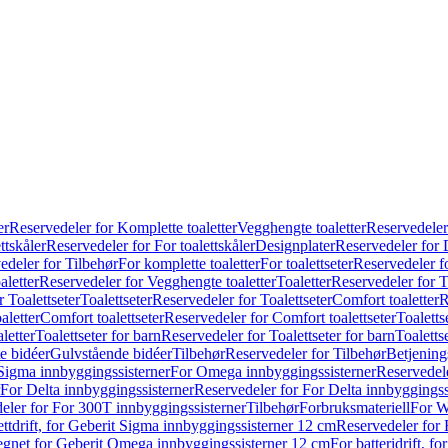
er
Reservedeler for Komplette toaletter
Vegghengte toaletter
Reservedeler
ttskåler
Reservedeler for For toalettskåler
Designplater
Reservedeler for 
edeler for Tilbehør
For komplette toaletter
For toalettseter
Reservedeler fo
aletter
Reservedeler for Vegghengte toaletter
Toaletter
Reservedeler for T
 Toalettseter
Toalettseter
Reservedeler for Toalettseter
Comfort toaletter
R
aletter
Comfort toalettseter
Reservedeler for Comfort toalettseter
Toaletts
letter
Toalettseter for barn
Reservedeler for Toalettseter for barn
Toaletts
e bidéer
Gulvstående bidéer
Tilbehør
Reservedeler for Tilbehør
Betjening
Sigma innbyggingssisterner
For Omega innbyggingssisterner
Reservedel
For Delta innbyggingssisterner
Reservedeler for For Delta innbyggingss
eler for For 300T innbyggingssisterner
Tilbehør
Forbruksmateriell
For W
ettdrift, for Geberit Sigma innbyggingssisterner 12 cm
Reservedeler for 
 egnet for Geberit Omega innbyggingssisterner 12 cm
For batteridrift, 