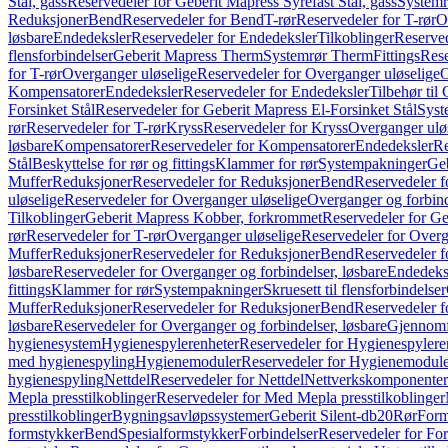
Stål, gass
Reservedeler for Geberit Mapress Syrefast Stål, gass
Systemr
Reduksjoner
Bend
Reservedeler for Bend
T-rør
Reservedeler for T-rør
O
løsbare
Endedeksler
Reservedeler for Endedeksler
Tilkoblinger
Reserved
flensforbindelser
Geberit Mapress Therm
Systemrør Therm
Fittings
Rese
for T-rør
Overganger uløselige
Reservedeler for Overganger uløselige
O
Kompensatorer
Endedeksler
Reservedeler for Endedeksler
Tilbehør til
Forsinket Stål
Reservedeler for Geberit Mapress El-Forsinket Stål
Syst
rør
Reservedeler for T-rør
Kryss
Reservedeler for Kryss
Overganger ulø
løsbare
Kompensatorer
Reservedeler for Kompensatorer
Endedeksler
Re
Stål
Beskyttelse for rør og fittings
Klammer for rør
Systempakninger
Ge
Muffer
Reduksjoner
Reservedeler for Reduksjoner
Bend
Reservedeler 
uløselige
Reservedeler for Overganger uløselige
Overganger og forbind
Tilkoblinger
Geberit Mapress Kobber, forkrommet
Reservedeler for G
rør
Reservedeler for T-rør
Overganger uløselige
Reservedeler for Overg
Muffer
Reduksjoner
Reservedeler for Reduksjoner
Bend
Reservedeler 
løsbare
Reservedeler for Overganger og forbindelser, løsbare
Endedeks
fittings
Klammer for rør
Systempakninger
Skruesett til flensforbindelser
Muffer
Reduksjoner
Reservedeler for Reduksjoner
Bend
Reservedeler 
løsbare
Reservedeler for Overganger og forbindelser, løsbare
Gjennomf
hygienesystem
Hygienespylerenheter
Reservedeler for Hygienespylere
med hygienespyling
Hygienemoduler
Reservedeler for Hygienemodul
hygienespyling
Nettdel
Reservedeler for Nettdel
Nettverkskomponenter
Mepla presstilkoblinger
Reservedeler for Med Mepla presstilkoblinger
presstilkoblinger
Bygningsavløpssystemer
Geberit Silent-db20
Rør
Form
formstykker
Bend
Spesialformstykker
Forbindelser
Reservedeler for For