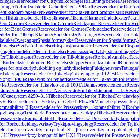
blinger
Reservedeler for Utstyrstilkoblinger
Tilslutningsbender
Reservedel
kninger
Forbruksmateriell
Geberit Silent-PP
Rør
Reservedeler for Rør
For
Reduksjoner
Stakeluker
Reservedeler for Stakeluker
Forbindelser
Reserved
ger
Tilslutningsbender
Tilkoblingsrør
Tilbehør
Klammer
Endedeksler
Pakni
 Bend
Grenrør
Reservedeler for Grenrør
Reduksjoner
Reservedeler for Re
er for Bend
Grenrør
Reservedeler for Grenrør
Forbindelser
Reservedeler f
deler for Tilbehør
Klammer
Endedeksler
Pakninger
Reservedeler for Pak
akeluker
Overganger
Spesialformstykker
Reservedeler for Spesialformsty
bindelser
Sveiseforbindelser
Ekspansjonsmuffer
Reservedeler for Ekspa
jengeforbindelser
Flensforbindelser
Flensbøssinger
Utstyrstilkoblinger
Res
fer
Tilkoblingsrør
Reservedeler for Tilkoblingsrør
Rørbendvannlåser
Rese
er
Endedeksler
Pakninger
Beskyttelseskapper
Forbruksmateriell
Brannvern,
nger for strukturlydutkobling og luftlydisolering
Fuktighetsvern
Tettinger
ng
Takavløp
Reservedeler for Takavløp
Takavløp opptil 12 l/s
Reservedeler
 oppti 100 l/s
Takavløp for renner
Reservedeler for Takavløp for renner
 l/s
Reservedeler for Takavløp oppti 100 l/s
Dampsperreelementer
Reserv
ødoverløp
Reservedeler for Nødoverløp
For takavløp oppti 12 l/s
Reserve
00
Festesystem d250–315
Tilbehør
Reservedeler for Tilbehør
For takavløp
wFit
Reservedeler for Verktøy til Geberit FlowFit
Manuelle pressverktøy
mpatibilitet [2]
Reservedeler for Pressverktøy – kompatibilitet [2]
Rørbe
røvingsplugg
Testmiddel
Pressenheter med verktøy
Tilbehør
Reservedeler 
resseverktøy kompatibilitet [1]
Reservedeler for Presseverktøy kompatibil
for Rørbearbeidingsverktøy
Trykkprøvingsplugg
Reservedeler for Tryk
ler for Presseverktøy kompatibilitet [1]
Presseverktøy kompatibilitet [2]
/ [2]
Presseverktøy kompatibilitet [2XL]
Reservedeler for Presseverktøy