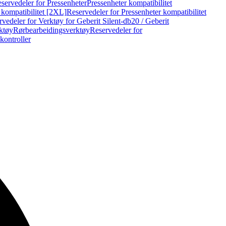
servedeler for Pressenheter
Pressenheter kompatibilitet
 kompatibilitet [2XL]
Reservedeler for Pressenheter kompatibilitet
vedeler for Verktøy for Geberit Silent-db20 / Geberit
rktøy
Rørbearbeidingsverktøy
Reservedeler for
kontroller