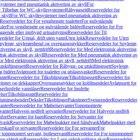
ystemer med pneumatisk aktivering av skyll
For
r Tilbehør for WC-skyllesystemer
Råbyggsett
Reservedeler for
 skyll
For WC skyllesystemer med pneumatisk aktivering av
Reservedeler for For vegghengte toaletter
For gulvstående
uler
For vegghengte og gulvstående bidéer
Reservedeler for For
iggende eller innbygd urinalstyring
Reservedeler for Til
edeler for Urinal, drift uten vann
Uten lokk
Reservedeler for Uten
pylerør, spylerørsbend og overgangsstykker
Reservedeler for Spylerør,
ivering av skyll, nettdrift
Reservedeler for Med elektronisk aktivering
sk aktivering av skyll
Reservedeler for Med pneumatisk aktivering av
r Med elektronisk aktivering av skyll, nettdrift
Med elektronisk
tskiftingssett
Reservedeler for Råbygg- og utskiftingssett
Spylerør,
og bidéer
Avløpssett for toaletter og utslagsvasker
Reservedeler for
srør
Reservedeler for Tilkoblingsrør
Tilkoblingssett
Reservedeler for
ringer og dekkapper
Overgangsstykker og koblingsdeler
Avløpssett for
ser
Innfelte vannlåser
Reservedeler for Innfelte
lser
Tilkoblingsrør
Reservedeler for
slutningsbender
Deksler
Tilkoblinger
Pakninger
Sveiseender
Reservedeler
anter
Reservedeler for Møbelservanter
Toppmonterte
vanter
Halvveis nedfelt servanter
Reservedeler for Halvveis nedfelt
fort
Servanter for barn
Reservedeler for Servanter for
dvask
Reservedeler for Møbelpakker med håndvask
Møbelpakker med
erskap
For servanter
Reservedeler for For servanter
For
 toppmontert servant, bolleservant
Reservedeler for For toppmontert
ve sideskap
Reservedeler for Lave sideskap
Høye skap
Reservedeler