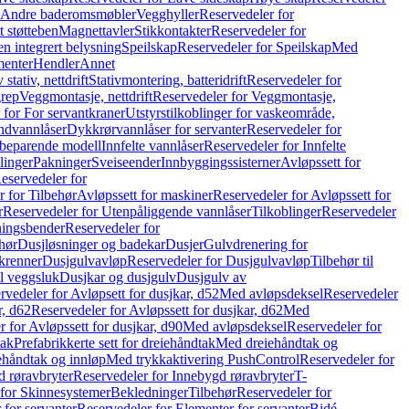
r Andre baderomsmøbler
Vegghyller
Reservedeler for
t støtteben
Magnettavler
Stikkontakter
Reservedeler for
n integrert belysning
Speilskap
Reservedeler for Speilskap
Med
menter
Hendler
Annet
tativ, nettdrift
Stativmontering, batteridrift
Reservedeler for
grep
Veggmontasje, nettdrift
Reservedeler for Veggmontasje,
 for For servantkraner
Utstyrstilkoblinger for vaskeområde,
ndvannlåser
Dykkrørvannlåser for servanter
Reservedeler for
ssbeparende modell
Innfelte vannlåser
Reservedeler for Innfelte
linger
Pakninger
Sveiseender
Innbyggingssisterner
Avløpssett for
eservedeler for
r for Tilbehør
Avløpssett for maskiner
Reservedeler for Avløpssett for
r
Reservedeler for Utenpåliggende vannlåser
Tilkoblinger
Reservedeler
tningsbender
Reservedeler for
hør
Dusjløsninger og badekar
Dusjer
Gulvdrenering for
ukrenner
Dusjgulvavløp
Reservedeler for Dusjgulvavløp
Tilbehør til
il veggsluk
Dusjkar og dusjgulv
Dusjgulv av
rvedeler for Avløpsett for dusjkar, d52
Med avløpsdeksel
Reservedeler
r, d62
Reservedeler for Avløpssett for dusjkar, d62
Med
 for Avløpssett for dusjkar, d90
Med avløpsdeksel
Reservedeler for
tak
Prefabrikkerte sett for dreiehåndtak
Med dreiehåndtak og
iehåndtak og innløp
Med trykkaktivering PushControl
Reservedeler for
 røravbryter
Reservedeler for Innebygd røravbryter
T-
 for Skinnesystemer
Bekledninger
Tilbehør
Reservedeler for
 for servanter
Reservedeler for Elementer for servanter
Bidé-