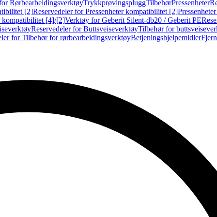
for Rørbearbeidingsverktøy
Trykkprøvingsplugg
Tilbehør
Pressenheter
Re
ibilitet [2]
Reservedeler for Pressenheter kompatibilitet [2]
Pressenheter
kompatibilitet [4]/[2]
Verktøy for Geberit Silent-db20 / Geberit PE
Reser
iseverktøy
Reservedeler for Buttsveiseverktøy
Tilbehør for buttsveiseve
ler for Tilbehør for rørbearbeidingsverktøy
Betjeningshjelpemidler
Fjern