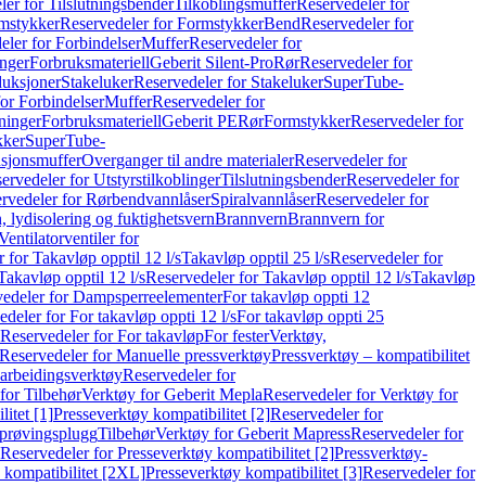
er for Tilslutningsbender
Tilkoblingsmuffer
Reservedeler for
mstykker
Reservedeler for Formstykker
Bend
Reservedeler for
eler for Forbindelser
Muffer
Reservedeler for
nger
Forbruksmateriell
Geberit Silent-Pro
Rør
Reservedeler for
duksjoner
Stakeluker
Reservedeler for Stakeluker
SuperTube-
or Forbindelser
Muffer
Reservedeler for
ninger
Forbruksmateriell
Geberit PE
Rør
Formstykker
Reservedeler for
kker
SuperTube-
nsjonsmuffer
Overganger til andre materialer
Reservedeler for
ervedeler for Utstyrstilkoblinger
Tilslutningsbender
Reservedeler for
rvedeler for Rørbendvannlåser
Spiralvannlåser
Reservedeler for
 lydisolering og fuktighetsvern
Brannvern
Brannvern for
Ventilatorventiler for
 for Takavløp opptil 12 l/s
Takavløp opptil 25 l/s
Reservedeler for
Takavløp opptil 12 l/s
Reservedeler for Takavløp opptil 12 l/s
Takavløp
edeler for Dampsperreelementer
For takavløp oppti 12
deler for For takavløp oppti 12 l/s
For takavløp oppti 25
Reservedeler for For takavløp
For fester
Verktøy,
Reservedeler for Manuelle pressverktøy
Pressverktøy – kompatibilitet
arbeidingsverktøy
Reservedeler for
for Tilbehør
Verktøy for Geberit Mepla
Reservedeler for Verktøy for
itet [1]
Presseverktøy kompatibilitet [2]
Reservedeler for
kprøvingsplugg
Tilbehør
Verktøy for Geberit Mapress
Reservedeler for
Reservedeler for Presseverktøy kompatibilitet [2]
Pressverktøy-
 kompatibilitet [2XL]
Presseverktøy kompatibilitet [3]
Reservedeler for