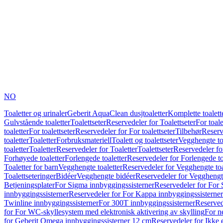
NO
Toaletter og urinaler
Geberit AquaClean dusjtoaletter
Komplette toalett
Gulvstående toaletter
Toalettseter
Reservedeler for Toalettseter
For toale
toaletter
For toalettseter
Reservedeler for For toalettseter
Tilbehør
Reserv
toaletter
Toaletter
Forbruksmateriell
Toalett og toalettseter
Vegghengte to
toaletter
Toaletter
Reservedeler for Toaletter
Toalettseter
Reservedeler for
Forhøyede toaletter
Forlengede toaletter
Reservedeler for Forlengede to
Toaletter for barn
Vegghengte toaletter
Reservedeler for Vegghengte toa
Toalettseteringer
Bidéer
Vegghengte bidéer
Reservedeler for Vegghengt
Betjeningsplater
For Sigma innbyggingssisterner
Reservedeler for For 
innbyggingssisterner
Reservedeler for For Kappa innbyggingssisterner
Twinline innbyggingssisterner
For 300T innbyggingssisterner
Reserved
for For WC-skyllesystem med elektronisk aktivering av skylling
For n
for Geberit Omega innbyggingssisterner 12 cm
Reservedeler for Ikke