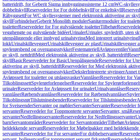
batteridrift, for Geberit Sigma innbyggingssisterne 12 cm
WC-skyllesys
dobbeltskyll
Reservedeler for For dobbeltskyll
For enkeltskyll
Reservede
Råbyggsett
For WC skyllesystemer med elektronisk aktivering av skyl
skyll
Forbindelser
Geberit Monolith moduler
Sanitærmoduler for toalett
toaletter
Reservedeler for For gulvstående toaletter
Tilbehør
Reservedele
vegghengte og gulvstående bidéer
Urinaler
Urinaler, spyledrift, uten s
utenpåliggende eller innbygd urinalstyring
Med integrert urinalstyring
lokk
Urinalskillevegger
Urinalskillevegger av plast
Urinalskillevegger a
spylerørsbend og overgangsstykker
Festemateriell
Avløpsventiler
Vannf
av skyll, nettdrift
Med elektronisk aktivering av skyll, batteridrift
Reserv
skyll
Basic
Reservedeler for Basic
Utenpåliggende
Reservedeler for Ut
aktivering av skyll, batteridrift
Reservedeler for Med elektronisk aktiveri
spylerørsbend og overgangsstykker
Deksler
Integrerte styringer
Annet t
Avløpssett for toaletter og utslagsvasker
Vannlåser
Reservedeler for Va
Tilkoblingssett
Spylerørforlengelser
Reservedeler for Spylerørforlengel
urinaler
Reservedeler for Avløpssett for urinaler
Urinalvannlåser
Reserv
vannlåser
Rørbendvannlåser
Reservedeler for Rørbendvannlåser
Spyler
Tilkoblingsrør
Tilslutningsbender
Reservedeler for Tilslutningsbender
A
for Sveiseender
Servanter og møbler
Servanter
Servanter
Reservedeler f
servanter
Reservedeler for Toppmonterte servanter
Servanter, små
Reser
servanter
Nedfellingsservanter
Reservedeler for Nedfellingsservanter
Un
barn
Servantområder
Reservedeler for Servantområder
Tilbehør
Avløpsd
heldekkende servant
Reservedeler for Møbelpakker med heldekkende 
servanter
Reservedeler for For servanter
For dobbelservanter
Reservedel
servant, bolleservant
For toppmontert servant firkantet
Reservedeler for