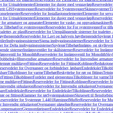
r for Urinalelementer
Elementer for dusjer med veggavløp
Reservedeler
rit GIS
Systemvegger
Reservedeler for Systemvegger
Skinnesystemer
Ti
jonselementer
Reservedeler for Installasjonselementer
Elementer for serv
r for Urinalelementer
Elementer for dusjer med veggavløp
Reservedeler
 for armaturer og apparater
Elementer for vaske- og oppvaskmaskiner
R
or Tilbehør
For systemvegger
Reservedeler for For systemvegger
For til
aletter, av plast
Reservedeler for Utenpåliggende sisterner for toaletter, 
høythengende
Reservedeler for Lavt og halvveis høythengende
Spylerør 
tiler
Innbyggingssisterner
Sigma innbyggingssisterner
Reservedeler for 
er for Delta innbyggingssisterner
Spylerør
Tilbehør
Innløps- og skylleven
gende sisterner
Innløpsventiler for skålsisterner
Reservedeler for Innløpsve
løpsventil for Monolith
Reservedeler for Innløpsventil for Monolith
Skyl
Dobbeltskyll
Innvendige armaturer
Reservedeler for Innvendige armature
temrør multilayer
Fittings
Reservedeler for Fittings
Koblinger
Reduksjone
eservedeler for Overganger og forbindelser, løsbare
Endedeksler
Tilkobl
sbare
Tilkoblinger for varme
Tilbehør
Beskyttelse for rør og fittings
Tetnin
r
Fittings
Tilkoblinger
Fordeler med gjengestuss
Tilkoblinger for varme
Ti
me multilayer
Fittings
Reservedeler for Fittings
Koblinger
Reservedeler f
Innvendig sirkulasjon
Reservedeler for Innvendig sirkulasjon
Overganger
bare
Endedeksler
Reservedeler for Endedeksler
Tilkoblinger
Reservedeler 
rør og fittings
Klammer for rør
Systempakninger
Skruesett til flensforbin
eservedeler for Systemrør 1.4401
Rørnippel
Muffer
Reservedeler for Mu
r Innvendig sirkulasjon
Overganger uløselige
Reservedeler for Overgang
Kompensatorer
Gjennomføringer
Endedeksler
Reservedeler for Endedeksl