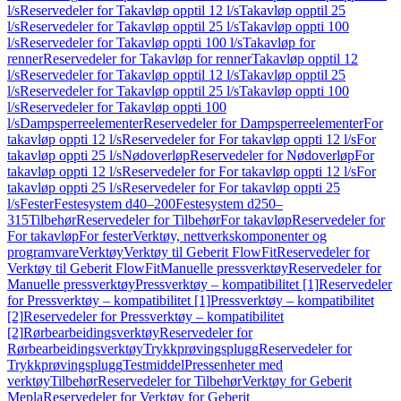
l/s
Reservedeler for Takavløp opptil 12 l/s
Takavløp opptil 25
l/s
Reservedeler for Takavløp opptil 25 l/s
Takavløp oppti 100
l/s
Reservedeler for Takavløp oppti 100 l/s
Takavløp for
renner
Reservedeler for Takavløp for renner
Takavløp opptil 12
l/s
Reservedeler for Takavløp opptil 12 l/s
Takavløp opptil 25
l/s
Reservedeler for Takavløp opptil 25 l/s
Takavløp oppti 100
l/s
Reservedeler for Takavløp oppti 100
l/s
Dampsperreelementer
Reservedeler for Dampsperreelementer
For
takavløp oppti 12 l/s
Reservedeler for For takavløp oppti 12 l/s
For
takavløp oppti 25 l/s
Nødoverløp
Reservedeler for Nødoverløp
For
takavløp oppti 12 l/s
Reservedeler for For takavløp oppti 12 l/s
For
takavløp oppti 25 l/s
Reservedeler for For takavløp oppti 25
l/s
Fester
Festesystem d40–200
Festesystem d250–
315
Tilbehør
Reservedeler for Tilbehør
For takavløp
Reservedeler for
For takavløp
For fester
Verktøy, nettverkskomponenter og
programvare
Verktøy
Verktøy til Geberit FlowFit
Reservedeler for
Verktøy til Geberit FlowFit
Manuelle pressverktøy
Reservedeler for
Manuelle pressverktøy
Pressverktøy – kompatibilitet [1]
Reservedeler
for Pressverktøy – kompatibilitet [1]
Pressverktøy – kompatibilitet
[2]
Reservedeler for Pressverktøy – kompatibilitet
[2]
Rørbearbeidingsverktøy
Reservedeler for
Rørbearbeidingsverktøy
Trykkprøvingsplugg
Reservedeler for
Trykkprøvingsplugg
Testmiddel
Pressenheter med
verktøy
Tilbehør
Reservedeler for Tilbehør
Verktøy for Geberit
Mepla
Reservedeler for Verktøy for Geberit