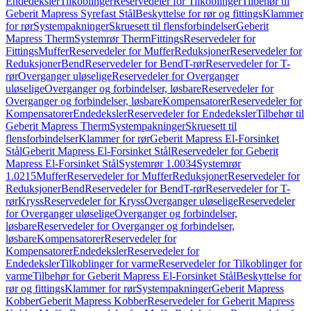
Endedeksler
Tilkoblinger
Reservedeler for Tilkoblinger
Tilbehør til
Geberit Mapress Syrefast Stål
Beskyttelse for rør og fittings
Klammer
for rør
Systempakninger
Skruesett til flensforbindelser
Geberit
Mapress Therm
Systemrør Therm
Fittings
Reservedeler for
Fittings
Muffer
Reservedeler for Muffer
Reduksjoner
Reservedeler for
Reduksjoner
Bend
Reservedeler for Bend
T-rør
Reservedeler for T-
rør
Overganger uløselige
Reservedeler for Overganger
uløselige
Overganger og forbindelser, løsbare
Reservedeler for
Overganger og forbindelser, løsbare
Kompensatorer
Reservedeler for
Kompensatorer
Endedeksler
Reservedeler for Endedeksler
Tilbehør til
Geberit Mapress Therm
Systempakninger
Skruesett til
flensforbindelser
Klammer for rør
Geberit Mapress El-Forsinket
Stål
Geberit Mapress El-Forsinket Stål
Reservedeler for Geberit
Mapress El-Forsinket Stål
Systemrør 1.0034
Systemrør
1.0215
Muffer
Reservedeler for Muffer
Reduksjoner
Reservedeler for
Reduksjoner
Bend
Reservedeler for Bend
T-rør
Reservedeler for T-
rør
Kryss
Reservedeler for Kryss
Overganger uløselige
Reservedeler
for Overganger uløselige
Overganger og forbindelser,
løsbare
Reservedeler for Overganger og forbindelser,
løsbare
Kompensatorer
Reservedeler for
Kompensatorer
Endedeksler
Reservedeler for
Endedeksler
Tilkoblinger for varme
Reservedeler for Tilkoblinger for
varme
Tilbehør for Geberit Mapress El-Forsinket Stål
Beskyttelse for
rør og fittings
Klammer for rør
Systempakninger
Geberit Mapress
Kobber
Geberit Mapress Kobber
Reservedeler for Geberit Mapress