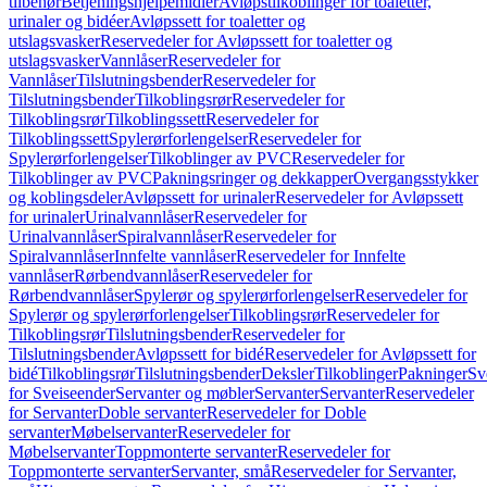
tilbehør
Betjeningshjelpemidler
Avløpstilkoblinger for toaletter,
urinaler og bidéer
Avløpssett for toaletter og
utslagsvasker
Reservedeler for Avløpssett for toaletter og
utslagsvasker
Vannlåser
Reservedeler for
Vannlåser
Tilslutningsbender
Reservedeler for
Tilslutningsbender
Tilkoblingsrør
Reservedeler for
Tilkoblingsrør
Tilkoblingssett
Reservedeler for
Tilkoblingssett
Spylerørforlengelser
Reservedeler for
Spylerørforlengelser
Tilkoblinger av PVC
Reservedeler for
Tilkoblinger av PVC
Pakningsringer og dekkapper
Overgangsstykker
og koblingsdeler
Avløpssett for urinaler
Reservedeler for Avløpssett
for urinaler
Urinalvannlåser
Reservedeler for
Urinalvannlåser
Spiralvannlåser
Reservedeler for
Spiralvannlåser
Innfelte vannlåser
Reservedeler for Innfelte
vannlåser
Rørbendvannlåser
Reservedeler for
Rørbendvannlåser
Spylerør og spylerørforlengelser
Reservedeler for
Spylerør og spylerørforlengelser
Tilkoblingsrør
Reservedeler for
Tilkoblingsrør
Tilslutningsbender
Reservedeler for
Tilslutningsbender
Avløpssett for bidé
Reservedeler for Avløpssett for
bidé
Tilkoblingsrør
Tilslutningsbender
Deksler
Tilkoblinger
Pakninger
Sv
for Sveiseender
Servanter og møbler
Servanter
Servanter
Reservedeler
for Servanter
Doble servanter
Reservedeler for Doble
servanter
Møbelservanter
Reservedeler for
Møbelservanter
Toppmonterte servanter
Reservedeler for
Toppmonterte servanter
Servanter, små
Reservedeler for Servanter,