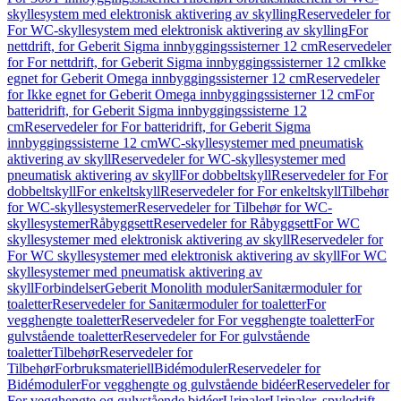
skyllesystem med elektronisk aktivering av skylling
Reservedeler for
For WC-skyllesystem med elektronisk aktivering av skylling
For
nettdrift, for Geberit Sigma innbyggingssisterner 12 cm
Reservedeler
for For nettdrift, for Geberit Sigma innbyggingssisterner 12 cm
Ikke
egnet for Geberit Omega innbyggingssisterner 12 cm
Reservedeler
for Ikke egnet for Geberit Omega innbyggingssisterner 12 cm
For
batteridrift, for Geberit Sigma innbyggingssisterne 12
cm
Reservedeler for For batteridrift, for Geberit Sigma
innbyggingssisterne 12 cm
WC-skyllesystemer med pneumatisk
aktivering av skyll
Reservedeler for WC-skyllesystemer med
pneumatisk aktivering av skyll
For dobbeltskyll
Reservedeler for For
dobbeltskyll
For enkeltskyll
Reservedeler for For enkeltskyll
Tilbehør
for WC-skyllesystemer
Reservedeler for Tilbehør for WC-
skyllesystemer
Råbyggsett
Reservedeler for Råbyggsett
For WC
skyllesystemer med elektronisk aktivering av skyll
Reservedeler for
For WC skyllesystemer med elektronisk aktivering av skyll
For WC
skyllesystemer med pneumatisk aktivering av
skyll
Forbindelser
Geberit Monolith moduler
Sanitærmoduler for
toaletter
Reservedeler for Sanitærmoduler for toaletter
For
vegghengte toaletter
Reservedeler for For vegghengte toaletter
For
gulvstående toaletter
Reservedeler for For gulvstående
toaletter
Tilbehør
Reservedeler for
Tilbehør
Forbruksmateriell
Bidémoduler
Reservedeler for
Bidémoduler
For vegghengte og gulvstående bidéer
Reservedeler for
For vegghengte og gulvstående bidéer
Urinaler
Urinaler, spyledrift,