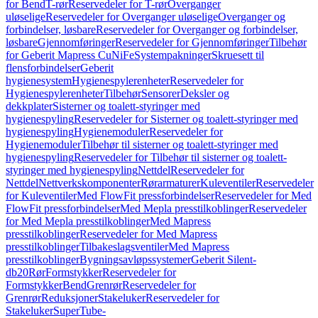
for Bend
T-rør
Reservedeler for T-rør
Overganger
uløselige
Reservedeler for Overganger uløselige
Overganger og
forbindelser, løsbare
Reservedeler for Overganger og forbindelser,
løsbare
Gjennomføringer
Reservedeler for Gjennomføringer
Tilbehør
for Geberit Mapress CuNiFe
Systempakninger
Skruesett til
flensforbindelser
Geberit
hygienesystem
Hygienespylerenheter
Reservedeler for
Hygienespylerenheter
Tilbehør
Sensorer
Deksler og
dekkplater
Sisterner og toalett-styringer med
hygienespyling
Reservedeler for Sisterner og toalett-styringer med
hygienespyling
Hygienemoduler
Reservedeler for
Hygienemoduler
Tilbehør til sisterner og toalett-styringer med
hygienespyling
Reservedeler for Tilbehør til sisterner og toalett-
styringer med hygienespyling
Nettdel
Reservedeler for
Nettdel
Nettverkskomponenter
Rørarmaturer
Kuleventiler
Reservedeler
for Kuleventiler
Med FlowFit pressforbindelser
Reservedeler for Med
FlowFit pressforbindelser
Med Mepla presstilkoblinger
Reservedeler
for Med Mepla presstilkoblinger
Med Mapress
presstilkoblinger
Reservedeler for Med Mapress
presstilkoblinger
Tilbakeslagsventiler
Med Mapress
presstilkoblinger
Bygningsavløpssystemer
Geberit Silent-
db20
Rør
Formstykker
Reservedeler for
Formstykker
Bend
Grenrør
Reservedeler for
Grenrør
Reduksjoner
Stakeluker
Reservedeler for
Stakeluker
SuperTube-