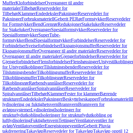
Muffer
Kloforbindelser
Overganger til andre
materialer
Tilbehør
Reservedeler for
Tilbehør
Klammer
Endedeksler
Pakninger
Reservedeler for
Pakninger
Forbruksmateriell
Geberit PE
Rør
Formstykker
Reservedeler
for Formstykker
Bend
Grenrør
Reduksjoner
Stakeluker
Reservedeler
for Stakeluker
Overganger
Spesialformstykker
Reservedeler for
Spesialformstykker
SuperTube-
formstykker
Bend
Spesialformstykker
Forbindelser
Reservedeler for
Forbindelser
Sveiseforbindelser
Ekspansjonsmuffer
Reservedeler for
Ekspansjonsmuffer
Overganger til andre materialer
Reservedeler for
Overganger til andre materialer
Gjengeforbindelser
Reservedeler for
Gjengeforbindelser
Flensforbindelser
Flensbøssinger
Utstyrstilkoblinge
for Utstyrstilkoblinger
Tilslutningsbender
Reservedeler for
Tilslutningsbender
Tilkobliingsmuffer
Reservedeler for
Tilkobliingsmuffer
Tilkoblingsrør
Reservedeler for
Tilkoblingsrør
Rørbendvannlåser
Reservedeler for
Rørbendvannlåser
Spiralvannlåser
Reservedeler for
Spiralvannlåser
Tilbehør
Klammer
Fester for klammer
Bærende
strukturer
Endedeksler
Pakninger
Beskyttelseskapper
Forbruksmateriell
lydisolering og fuktighetsvern
Brannvern
Brannvern for
avløpssystemer
Lydisolering
Isoleringer for
strukturlydutkobling
Isoleringer for strukturlydutkobling og
luftlydisolering
Fuktighetsvern
Tettinger
Ventilatorventiler for
avløp
Ventilatorventiler
Energistoppeventiler
Geberit Pluvia
takdrenering
Takavløp
Reservedeler for Takavløp
Takavløp opptil 12