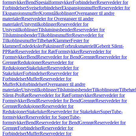
formstykker
Bend
Spesialformstykker
Forbindelser
Reservedeler for
Forbindelser
Sveiseforbindelser
Ekspansjonsmuffer
Reservedeler for
Ekspansjonsmuffer
Kromstålkoblinger
Overganger til andre
materialer
Reservedeler for Overganger til andre
materialer
Utstyrstilkoblinger
Reservedeler for
Utstyrstilkoblinger
Tilslutningsbender
Reservedeler for
Tilslutningsbender
Tilkoblingsmuffer
Reservedeler for
Tilkoblingsmuffer
Tilbehør
Klammer
Fester for
klammer
Endedeksler
Pakninger
Forbruksmateriell
Geberit Silent-
PP
Rør
Reservedeler for Rør
Formstykker
Reservedeler for
Formstykker
Bend
Reservedeler for Bend
Grenrør
Reservedeler for
Grenrør
Reduksjoner
Reservedeler for
Reduksjoner
Stakeluker
Reservedeler for
Stakeluker
Forbindelser
Reservedeler for
Forbindelser
Muffer
Reservedeler for
Muffer
Kloforbindelser
Overganger til andre
materialer
Utstyrstilkoblinger
Tilslutningsbender
Tilkoblingsrør
Tilbehør
Silent-Pro
Rør
Reservedeler for Rør
Formstykker
Reservedeler for
Formstykker
Bend
Reservedeler for Bend
Grenrør
Reservedeler for
Grenrør
Reduksjoner
Reservedeler for
Reduksjoner
Stakeluker
Reservedeler for Stakeluker
SuperTube-
formstykker
Reservedeler for SuperTube-
formstykker
Bend
Reservedeler for Bend
Grenrør
Reservedeler for
Grenrør
Forbindelser
Reservedeler for
Forbindelser
Muffer
Reservedeler for