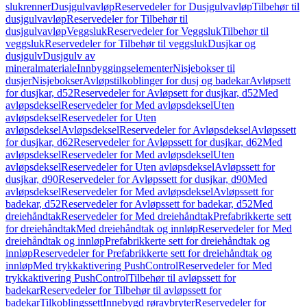
slukrenner
Dusjgulvavløp
Reservedeler for Dusjgulvavløp
Tilbehør til
dusjgulvavløp
Reservedeler for Tilbehør til
dusjgulvavløp
Veggsluk
Reservedeler for Veggsluk
Tilbehør til
veggsluk
Reservedeler for Tilbehør til veggsluk
Dusjkar og
dusjgulv
Dusjgulv av
mineralmateriale
Innbyggingselementer
Nisjebokser til
dusjer
Nisjebokser
Avløpstilkoblinger for dusj og badekar
Avløpsett
for dusjkar, d52
Reservedeler for Avløpsett for dusjkar, d52
Med
avløpsdeksel
Reservedeler for Med avløpsdeksel
Uten
avløpsdeksel
Reservedeler for Uten
avløpsdeksel
Avløpsdeksel
Reservedeler for Avløpsdeksel
Avløpssett
for dusjkar, d62
Reservedeler for Avløpssett for dusjkar, d62
Med
avløpsdeksel
Reservedeler for Med avløpsdeksel
Uten
avløpsdeksel
Reservedeler for Uten avløpsdeksel
Avløpssett for
dusjkar, d90
Reservedeler for Avløpssett for dusjkar, d90
Med
avløpsdeksel
Reservedeler for Med avløpsdeksel
Avløpssett for
badekar, d52
Reservedeler for Avløpssett for badekar, d52
Med
dreiehåndtak
Reservedeler for Med dreiehåndtak
Prefabrikkerte sett
for dreiehåndtak
Med dreiehåndtak og innløp
Reservedeler for Med
dreiehåndtak og innløp
Prefabrikkerte sett for dreiehåndtak og
innløp
Reservedeler for Prefabrikkerte sett for dreiehåndtak og
innløp
Med trykkaktivering PushControl
Reservedeler for Med
trykkaktivering PushControl
Tilbehør til avløpssett for
badekar
Reservedeler for Tilbehør til avløpssett for
badekar
Tilkoblingssett
Innebygd røravbryter
Reservedeler for