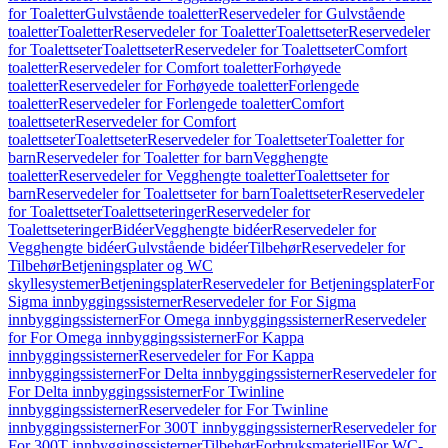
for Toaletter
Gulvstående toaletter
Reservedeler for Gulvstående
toaletter
Toaletter
Reservedeler for Toaletter
Toalettseter
Reservedeler
for Toalettseter
Toalettseter
Reservedeler for Toalettseter
Comfort
toaletter
Reservedeler for Comfort toaletter
Forhøyede
toaletter
Reservedeler for Forhøyede toaletter
Forlengede
toaletter
Reservedeler for Forlengede toaletter
Comfort
toalettseter
Reservedeler for Comfort
toalettseter
Toalettseter
Reservedeler for Toalettseter
Toaletter for
barn
Reservedeler for Toaletter for barn
Vegghengte
toaletter
Reservedeler for Vegghengte toaletter
Toalettseter for
barn
Reservedeler for Toalettseter for barn
Toalettseter
Reservedeler
for Toalettseter
Toalettseteringer
Reservedeler for
Toalettseteringer
Bidéer
Vegghengte bidéer
Reservedeler for
Vegghengte bidéer
Gulvstående bidéer
Tilbehør
Reservedeler for
Tilbehør
Betjeningsplater og WC
skyllesystemer
Betjeningsplater
Reservedeler for Betjeningsplater
For
Sigma innbyggingssisterner
Reservedeler for For Sigma
innbyggingssisterner
For Omega innbyggingssisterner
Reservedeler
for For Omega innbyggingssisterner
For Kappa
innbyggingssisterner
Reservedeler for For Kappa
innbyggingssisterner
For Delta innbyggingssisterner
Reservedeler for
For Delta innbyggingssisterner
For Twinline
innbyggingssisterner
Reservedeler for For Twinline
innbyggingssisterner
For 300T innbyggingssisterner
Reservedeler for
For 300T innbyggingssisterner
Tilbehør
Forbruksmateriell
For WC-