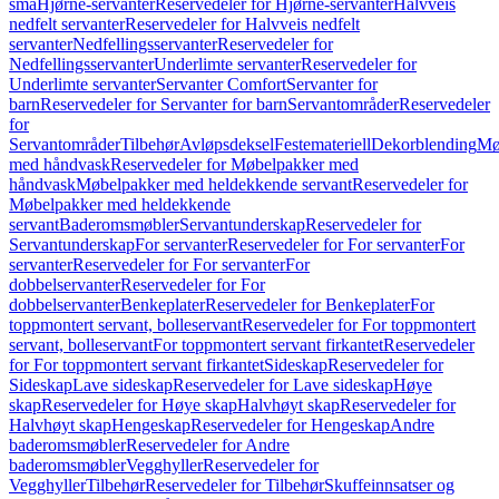
små
Hjørne-servanter
Reservedeler for Hjørne-servanter
Halvveis
nedfelt servanter
Reservedeler for Halvveis nedfelt
servanter
Nedfellingsservanter
Reservedeler for
Nedfellingsservanter
Underlimte servanter
Reservedeler for
Underlimte servanter
Servanter Comfort
Servanter for
barn
Reservedeler for Servanter for barn
Servantområder
Reservedeler
for
Servantområder
Tilbehør
Avløpsdeksel
Festemateriell
Dekorblending
Mø
med håndvask
Reservedeler for Møbelpakker med
håndvask
Møbelpakker med heldekkende servant
Reservedeler for
Møbelpakker med heldekkende
servant
Baderomsmøbler
Servantunderskap
Reservedeler for
Servantunderskap
For servanter
Reservedeler for For servanter
For
servanter
Reservedeler for For servanter
For
dobbelservanter
Reservedeler for For
dobbelservanter
Benkeplater
Reservedeler for Benkeplater
For
toppmontert servant, bolleservant
Reservedeler for For toppmontert
servant, bolleservant
For toppmontert servant firkantet
Reservedeler
for For toppmontert servant firkantet
Sideskap
Reservedeler for
Sideskap
Lave sideskap
Reservedeler for Lave sideskap
Høye
skap
Reservedeler for Høye skap
Halvhøyt skap
Reservedeler for
Halvhøyt skap
Hengeskap
Reservedeler for Hengeskap
Andre
baderomsmøbler
Reservedeler for Andre
baderomsmøbler
Vegghyller
Reservedeler for
Vegghyller
Tilbehør
Reservedeler for Tilbehør
Skuffeinnsatser og