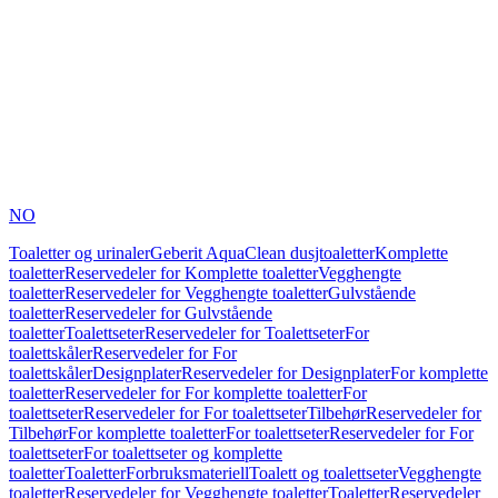
NO
Toaletter og urinaler
Geberit AquaClean dusjtoaletter
Komplette
toaletter
Reservedeler for Komplette toaletter
Vegghengte
toaletter
Reservedeler for Vegghengte toaletter
Gulvstående
toaletter
Reservedeler for Gulvstående
toaletter
Toalettseter
Reservedeler for Toalettseter
For
toalettskåler
Reservedeler for For
toalettskåler
Designplater
Reservedeler for Designplater
For komplette
toaletter
Reservedeler for For komplette toaletter
For
toalettseter
Reservedeler for For toalettseter
Tilbehør
Reservedeler for
Tilbehør
For komplette toaletter
For toalettseter
Reservedeler for For
toalettseter
For toalettseter og komplette
toaletter
Toaletter
Forbruksmateriell
Toalett og toalettseter
Vegghengte
toaletter
Reservedeler for Vegghengte toaletter
Toaletter
Reservedeler