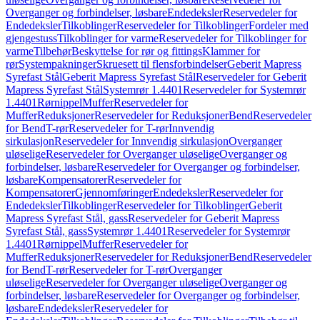
Overganger og forbindelser, løsbare
Endedeksler
Reservedeler for
Endedeksler
Tilkoblinger
Reservedeler for Tilkoblinger
Fordeler med
gjengestuss
Tilkoblinger for varme
Reservedeler for Tilkoblinger for
varme
Tilbehør
Beskyttelse for rør og fittings
Klammer for
rør
Systempakninger
Skruesett til flensforbindelser
Geberit Mapress
Syrefast Stål
Geberit Mapress Syrefast Stål
Reservedeler for Geberit
Mapress Syrefast Stål
Systemrør 1.4401
Reservedeler for Systemrør
1.4401
Rørnippel
Muffer
Reservedeler for
Muffer
Reduksjoner
Reservedeler for Reduksjoner
Bend
Reservedeler
for Bend
T-rør
Reservedeler for T-rør
Innvendig
sirkulasjon
Reservedeler for Innvendig sirkulasjon
Overganger
uløselige
Reservedeler for Overganger uløselige
Overganger og
forbindelser, løsbare
Reservedeler for Overganger og forbindelser,
løsbare
Kompensatorer
Reservedeler for
Kompensatorer
Gjennomføringer
Endedeksler
Reservedeler for
Endedeksler
Tilkoblinger
Reservedeler for Tilkoblinger
Geberit
Mapress Syrefast Stål, gass
Reservedeler for Geberit Mapress
Syrefast Stål, gass
Systemrør 1.4401
Reservedeler for Systemrør
1.4401
Rørnippel
Muffer
Reservedeler for
Muffer
Reduksjoner
Reservedeler for Reduksjoner
Bend
Reservedeler
for Bend
T-rør
Reservedeler for T-rør
Overganger
uløselige
Reservedeler for Overganger uløselige
Overganger og
forbindelser, løsbare
Reservedeler for Overganger og forbindelser,
løsbare
Endedeksler
Reservedeler for