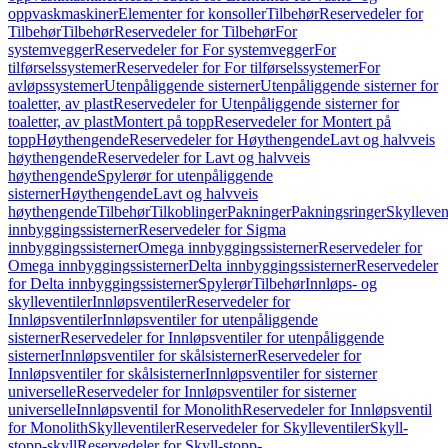
oppvaskmaskiner
Elementer for konsoller
Tilbehør
Reservedeler for
Tilbehør
Tilbehør
Reservedeler for Tilbehør
For
systemvegger
Reservedeler for For systemvegger
For
tilførselssystemer
Reservedeler for For tilførselssystemer
For
avløpssystemer
Utenpåliggende sisterner
Utenpåliggende sisterner for
toaletter, av plast
Reservedeler for Utenpåliggende sisterner for
toaletter, av plast
Montert på topp
Reservedeler for Montert på
topp
Høythengende
Reservedeler for Høythengende
Lavt og halvveis
høythengende
Reservedeler for Lavt og halvveis
høythengende
Spylerør for utenpåliggende
sisterner
Høythengende
Lavt og halvveis
høythengende
Tilbehør
Tilkoblinger
Pakninger
Pakningsringer
Skylleven
innbyggingssisterner
Reservedeler for Sigma
innbyggingssisterner
Omega innbyggingssisterner
Reservedeler for
Omega innbyggingssisterner
Delta innbyggingssisterner
Reservedeler
for Delta innbyggingssisterner
Spylerør
Tilbehør
Innløps- og
skylleventiler
Innløpsventiler
Reservedeler for
Innløpsventiler
Innløpsventiler for utenpåliggende
sisterner
Reservedeler for Innløpsventiler for utenpåliggende
sisterner
Innløpsventiler for skålsisterner
Reservedeler for
Innløpsventiler for skålsisterner
Innløpsventiler for sisterner
universelle
Reservedeler for Innløpsventiler for sisterner
universelle
Innløpsventil for Monolith
Reservedeler for Innløpsventil
for Monolith
Skylleventiler
Reservedeler for Skylleventiler
Skyll-
stopp-skyll
Reservedeler for Skyll-stopp-