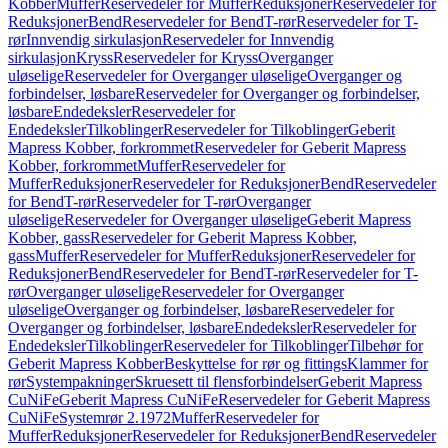
Kobber
Muffer
Reservedeler for Muffer
Reduksjoner
Reservedeler for
Reduksjoner
Bend
Reservedeler for Bend
T-rør
Reservedeler for T-
rør
Innvendig sirkulasjon
Reservedeler for Innvendig
sirkulasjon
Kryss
Reservedeler for Kryss
Overganger
uløselige
Reservedeler for Overganger uløselige
Overganger og
forbindelser, løsbare
Reservedeler for Overganger og forbindelser,
løsbare
Endedeksler
Reservedeler for
Endedeksler
Tilkoblinger
Reservedeler for Tilkoblinger
Geberit
Mapress Kobber, forkrommet
Reservedeler for Geberit Mapress
Kobber, forkrommet
Muffer
Reservedeler for
Muffer
Reduksjoner
Reservedeler for Reduksjoner
Bend
Reservedeler
for Bend
T-rør
Reservedeler for T-rør
Overganger
uløselige
Reservedeler for Overganger uløselige
Geberit Mapress
Kobber, gass
Reservedeler for Geberit Mapress Kobber,
gass
Muffer
Reservedeler for Muffer
Reduksjoner
Reservedeler for
Reduksjoner
Bend
Reservedeler for Bend
T-rør
Reservedeler for T-
rør
Overganger uløselige
Reservedeler for Overganger
uløselige
Overganger og forbindelser, løsbare
Reservedeler for
Overganger og forbindelser, løsbare
Endedeksler
Reservedeler for
Endedeksler
Tilkoblinger
Reservedeler for Tilkoblinger
Tilbehør for
Geberit Mapress Kobber
Beskyttelse for rør og fittings
Klammer for
rør
Systempakninger
Skruesett til flensforbindelser
Geberit Mapress
CuNiFe
Geberit Mapress CuNiFe
Reservedeler for Geberit Mapress
CuNiFe
Systemrør 2.1972
Muffer
Reservedeler for
Muffer
Reduksjoner
Reservedeler for Reduksjoner
Bend
Reservedeler