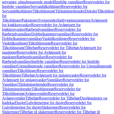
servanter, plassbeparende modell
Innfelte vannlåser
Reservedeler for
Innfelte vannlåser
Servanttilkoblinger
Reservedeler for
Servanttilkoblinger
Tilkoblingsrør
Tilslutningsbender
Deksler
Tilkobling
for
Tilkoblinger
Pakninger
Sveiseender
Innbyggingssisterner
Avløpssett
for kjøkkenvasker
Reservedeler for Avløpssett for
kjøkkenvasker
Rørbendvannlåser
Reservedeler for
Rørbendvannlåser
Dobbelkammervannlåser
Reservedeler for
Dobbelkammervannlåser
Vasktilkoplinger
Reservedeler for
Vasktilkoplinger
Tilkoblingsrør
Reservedeler for
Tilkoblingsrør
Tilbehør
Reservedeler for Tilbehør
Avløpssett for
maskiner
Reservedeler for Avløpssett for
maskiner
Rørbendvannlåser
Reservedeler for
Rørbendvannlåser
Innfelte vannlåser
Reservedeler for Innfelte
vannlåser
Utenpåliggende vannlåser
Reservedeler for Utenpåliggende
vannlåser
Tilkoblinger
Reservedeler for
Tilkoblinger
Tilbehør
Avløpssett for utslagsvasker
Reservedeler for
Avløpssett for utslagsvasker
Vannlåser
Reservedeler for
Vannlåser
Tilslutningsbender
Reservedeler for
Tilslutningsbender
Tilkoblingsrør
Reservedeler for
Tilkoblingsrør
Avløpsventiler
Reservedeler for
Avløpsventiler
Tilbehør
Reservedeler for Tilbehør
Dusjløsninger og
badekar
Dusjer
Gulvdrenering for dusjer
Reservedeler for
Gulvdrenering for dusjer
Slukrenner
Reservedeler for
Slukrenner
Tilbehør til slukrenner
Reservedeler for Tilbehør til