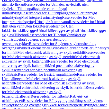
uten skyllekant
Reservedeler for Urinaler, spyledrift, uten
skyllekant
Til utenpåliggende eller innbygd
urinalstyring
Reservedeler for Til utenpåliggende eller innbygd
urinalstyring
Med integrert urinalstyring
Reservedeler for Med
integrert urinalstyring
Urinal, drift uten vann
Reservedeler for Urinal,
drift uten vann
Uten lokk
Reservedeler for Uten
lokk
Urinalskillevegger
Urinalskillevegger av plast
Urinalskillevegger
av glass
Tilbehør
Reservedeler for Tilbehør
Vannlåser og
vannlåstilbehør
Spylerør, spylerørsbend og
overgangsstykker
Reservedeler for Spylerør, spylerørsbend og
overgangsstykker
Festemateriell
Avløpsventiler
Vannfordeler
Urinalstyr
for Innfelt
Med elektronisk aktivering av skyll, nettdrift
Reservedeler
for Med elektronisk aktivering av skyll, nettdrift
Med elektronisk
aktivering av skyll, batteridrift
Reservedeler for Med elektronisk
aktivering av skyll, batteridrift
Med pneumatisk aktivering av
skyll
Reservedeler for Med pneumatisk aktivering av
skyll
Basic
Reservedeler for Basic
Utenpåliggende
Reservedeler for
Utenpåliggende
Med elektronisk aktivering av skyll,
nettdrift
Reservedeler for Med elektronisk aktivering av skyll,
nettdrift
Med elektronisk aktivering av skyll, batteridrift
Reservedeler
for Med elektronisk aktivering av skyll,
batteridrift
Tilbehør
Reservedeler for Tilbehør
Råbygg- og
utskiftingssett
Reservedeler for Råbygg- og utskiftingssett
Spylerør,
spylerørsbend og overgangsstykker
Deksler
Integrerte styringer
Annet