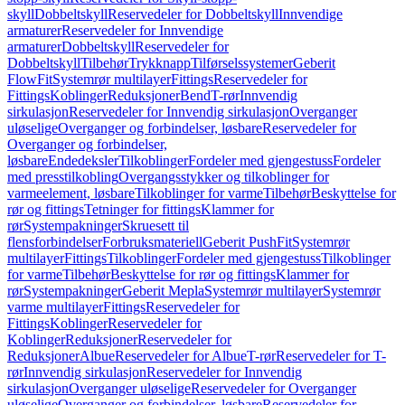
skyll
Dobbeltskyll
Reservedeler for Dobbeltskyll
Innvendige
armaturer
Reservedeler for Innvendige
armaturer
Dobbeltskyll
Reservedeler for
Dobbeltskyll
Tilbehør
Trykknapp
Tilførselssystemer
Geberit
FlowFit
Systemrør multilayer
Fittings
Reservedeler for
Fittings
Koblinger
Reduksjoner
Bend
T-rør
Innvendig
sirkulasjon
Reservedeler for Innvendig sirkulasjon
Overganger
uløselige
Overganger og forbindelser, løsbare
Reservedeler for
Overganger og forbindelser,
løsbare
Endedeksler
Tilkoblinger
Fordeler med gjengestuss
Fordeler
med presstilkobling
Overgangsstykker og tilkoblinger for
varmeelement, løsbare
Tilkoblinger for varme
Tilbehør
Beskyttelse for
rør og fittings
Tetninger for fittings
Klammer for
rør
Systempakninger
Skruesett til
flensforbindelser
Forbruksmateriell
Geberit PushFit
Systemrør
multilayer
Fittings
Tilkoblinger
Fordeler med gjengestuss
Tilkoblinger
for varme
Tilbehør
Beskyttelse for rør og fittings
Klammer for
rør
Systempakninger
Geberit Mepla
Systemrør multilayer
Systemrør
varme multilayer
Fittings
Reservedeler for
Fittings
Koblinger
Reservedeler for
Koblinger
Reduksjoner
Reservedeler for
Reduksjoner
Albue
Reservedeler for Albue
T-rør
Reservedeler for T-
rør
Innvendig sirkulasjon
Reservedeler for Innvendig
sirkulasjon
Overganger uløselige
Reservedeler for Overganger
uløselige
Overganger og forbindelser, løsbare
Reservedeler for