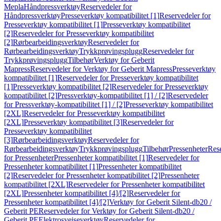
Mepla
Håndpressverktøy
Reservedeler for
Håndpressverktøy
Presseverktøy kompatibilitet [1]
Reservedeler for
Presseverktøy kompatibilitet [1]
Presseverktøy kompatibilitet
[2]
Reservedeler for Presseverktøy kompatibilitet
[2]
Rørbearbeidingsverktøy
Reservedeler for
Rørbearbeidingsverktøy
Trykkprøvingsplugg
Reservedeler for
Trykkprøvingsplugg
Tilbehør
Verktøy for Geberit
Mapress
Reservedeler for Verktøy for Geberit Mapress
Presseverktøy
kompatibilitet [1]
Reservedeler for Presseverktøy kompatibilitet
[1]
Presseverktøy kompatibilitet [2]
Reservedeler for Presseverktøy
kompatibilitet [2]
Pressverktøy-kompatibilitet [1] / [2]
Reservedeler
for Pressverktøy-kompatibilitet [1] / [2]
Presseverktøy kompatibilitet
[2XL]
Reservedeler for Presseverktøy kompatibilitet
[2XL]
Presseverktøy kompatibilitet [3]
Reservedeler for
Presseverktøy kompatibilitet
[3]
Rørbearbeidingsverktøy
Reservedeler for
Rørbearbeidingsverktøy
Trykkprøvingsplugg
Tilbehør
Pressenheter
Res
for Pressenheter
Pressenheter kompatibilitet [1]
Reservedeler for
Pressenheter kompatibilitet [1]
Pressenheter kompatibilitet
[2]
Reservedeler for Pressenheter kompatibilitet [2]
Pressenheter
kompatibilitet [2XL]
Reservedeler for Pressenheter kompatibilitet
[2XL]
Pressenheter kompatibilitet [4]/[2]
Reservedeler for
Pressenheter kompatibilitet [4]/[2]
Verktøy for Geberit Silent-db20 /
Geberit PE
Reservedeler for Verktøy for Geberit Silent-db20 /
Geberit PE
Elektrosveiseverktøy
Reservedeler for