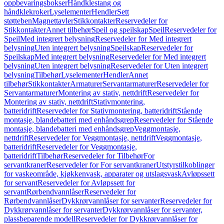
oppbevaringsbokser
Håndklestang og
håndklekroker
Lyselementer
Hendler
Sett
støtteben
Magnettavler
Stikkontakter
Reservedeler for
Stikkontakter
Annet tilbehør
Speil og speilskap
Speil
Reservedeler for
Speil
Med integrert belysning
Reservedeler for Med integrert
belysning
Uten integrert belysning
Speilskap
Reservedeler for
Speilskap
Med integrert belysning
Reservedeler for Med integrert
belysning
Uten integrert belysning
Reservedeler for Uten integrert
belysning
Tilbehør
Lyselementer
Hendler
Annet
tilbehør
Stikkontakter
Armaturer
Servantarmaturer
Reservedeler for
Servantarmaturer
Montering av stativ, nettdrift
Reservedeler for
Montering av stativ, nettdrift
Stativmontering,
batteridrift
Reservedeler for Stativmontering, batteridrift
Stående
montasje, blandebatteri med enhåndsgrep
Reservedeler for Stående
montasje, blandebatteri med enhåndsgrep
Veggmontasje,
nettdrift
Reservedeler for Veggmontasje, nettdrift
Veggmontasje,
batteridrift
Reservedeler for Veggmontasje,
batteridrift
Tilbehør
Reservedeler for Tilbehør
For
servantkraner
Reservedeler for For servantkraner
Utstyrstilkoblinger
for vaskeområde, kjøkkenvask, apparater og utslagsvask
Avløpssett
for servant
Reservedeler for Avløpssett for
servant
Rørbendvannlåser
Reservedeler for
Rørbendvannlåser
Dykkrørvannlåser for servanter
Reservedeler for
Dykkrørvannlåser for servanter
Dykkrørvannlåser for servanter,
plassbeparende modell
Reservedeler for Dykkrørvannlåser for