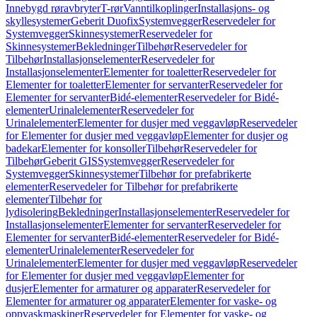
Innebygd røravbryter
T-rør
Vanntilkoplinger
Installasjons- og
skyllesystemer
Geberit Duofix
Systemvegger
Reservedeler for
Systemvegger
Skinnesystemer
Reservedeler for
Skinnesystemer
Bekledninger
Tilbehør
Reservedeler for
Tilbehør
Installasjonselementer
Reservedeler for
Installasjonselementer
Elementer for toaletter
Reservedeler for
Elementer for toaletter
Elementer for servanter
Reservedeler for
Elementer for servanter
Bidé-elementer
Reservedeler for Bidé-
elementer
Urinalelementer
Reservedeler for
Urinalelementer
Elementer for dusjer med veggavløp
Reservedeler
for Elementer for dusjer med veggavløp
Elementer for dusjer og
badekar
Elementer for konsoller
Tilbehør
Reservedeler for
Tilbehør
Geberit GIS
Systemvegger
Reservedeler for
Systemvegger
Skinnesystemer
Tilbehør for prefabrikerte
elementer
Reservedeler for Tilbehør for prefabrikerte
elementer
Tilbehør for
lydisolering
Bekledninger
Installasjonselementer
Reservedeler for
Installasjonselementer
Elementer for servanter
Reservedeler for
Elementer for servanter
Bidé-elementer
Reservedeler for Bidé-
elementer
Urinalelementer
Reservedeler for
Urinalelementer
Elementer for dusjer med veggavløp
Reservedeler
for Elementer for dusjer med veggavløp
Elementer for
dusjer
Elementer for armaturer og apparater
Reservedeler for
Elementer for armaturer og apparater
Elementer for vaske- og
oppvaskmaskiner
Reservedeler for Elementer for vaske- og