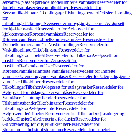
servanter, plassbeparende modell
Innfelte vannlåser
Reservedeler for
Innfelte vannlåser
Servanttilkoblinger
Reservedeler for
Servanttilkoblinger
Tilkoblingsrør
Tilslutningsbender
Deksler
Tilkobling
for
Tilkoblinger
Pakninger
Sveiseender
Innbyggingssisterner
Avløpssett
for kjøkkenvasker
Reservedeler for Avløpssett for
kjøkkenvasker
Rørbendvannlåser
Reservedeler for
Rørbendvannlåser
Dobbelkammervannlåser
Reservedeler for
Dobbelkammervannlåser
Vasktilkoplinger
Reservedeler for
Vasktilkoplinger
Tilkoblingsrør
Reservedeler for
Tilkoblingsrør
Tilbehør
Reservedeler for Tilbehør
Avløpssett for
maskiner
Reservedeler for Avløpssett for
maskiner
Rørbendvannlåser
Reservedeler for
Rørbendvannlåser
Innfelte vannlåser
Reservedeler for Innfelte
vannlåser
Utenpåliggende vannlåser
Reservedeler for Utenpåliggende
vannlåser
Tilkoblinger
Reservedeler for
Tilkoblinger
Tilbehør
Avløpssett for utslagsvasker
Reservedeler for
Avløpssett for utslagsvasker
Vannlåser
Reservedeler for
Vannlåser
Tilslutningsbender
Reservedeler for
Tilslutningsbender
Tilkoblingsrør
Reservedeler for
Tilkoblingsrør
Avløpsventiler
Reservedeler for
Avløpsventiler
Tilbehør
Reservedeler for Tilbehør
Dusjløsninger og
badekar
Dusjer
Gulvdrenering for dusjer
Reservedeler for
Gulvdrenering for dusjer
Slukrenner
Reservedeler for
Slukrenner
Tilbehør til slukrenner
Reservedeler for Tilbehør til