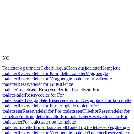
NO
Toaletter og urinaler
Geberit AquaClean dusjtoaletter
Komplette
toaletter
Reservedeler for Komplette toaletter
Vegghengte
toaletter
Reservedeler for Vegghengte toaletter
Gulvstående
toaletter
Reservedeler for Gulvstående
toaletter
Toalettseter
Reservedeler for Toalettseter
For
toalettskåler
Reservedeler for For
toalettskåler
Designplater
Reservedeler for Designplater
For komplette
toaletter
Reservedeler for For komplette toaletter
For
toalettseter
Reservedeler for For toalettseter
Tilbehør
Reservedeler for
Tilbehør
For komplette toaletter
For toalettseter
Reservedeler for For
toalettseter
For toalettseter og komplette
toaletter
Toaletter
Forbruksmateriell
Toalett og toalettseter
Vegghengte
toaletter
Reservedeler for Vegghengte toaletter
Toaletter
Reservedeler