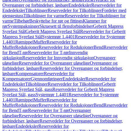
Overganger og forbindelser, løsbare
Endedeksler
Reservedeler for
Endedeksler
Tilkoblinger
Reservedeler for Tilkoblinger
Fordeler med
gjengestuss
Tilkoblinger for varme
Reservedeler for Tilkoblinger for
varme
Tilbehør
Beskyttelse for rør og fittings
Klammer for
rør
Systempakninger
Skruesett til flensforbindelser
Geberit Mapress
Syrefast Stål
Geberit Mapress Syrefast Stål
Reservedeler for Geberit
Mapress Syrefast Stål
Systemrør 1.4401
Reservedeler for Systemrør
1.4401
Rørnippel
Muffer
Reservedeler for
Muffer
Reduksjoner
Reservedeler for Reduksjoner
Bend
Reservedeler
for Bend
T-rør
Reservedeler for T-rør
Innvendig
sirkulasjon
Reservedeler for Innvendig sirkulasjon
Overganger
uløselige
Reservedeler for Overganger uløselige
Overganger og
forbindelser, løsbare
Reservedeler for Overganger og forbindelser,
løsbare
Kompensatorer
Reservedeler for
Kompensatorer
Gjennomføringer
Endedeksler
Reservedeler for
Endedeksler
Tilkoblinger
Reservedeler for Tilkoblinger
Geberit
Mapress Syrefast Stål, gass
Reservedeler for Geberit Mapress
Syrefast Stål, gass
Systemrør 1.4401
Reservedeler for Systemrør
1.4401
Rørnippel
Muffer
Reservedeler for
Muffer
Reduksjoner
Reservedeler for Reduksjoner
Bend
Reservedeler
for Bend
T-rør
Reservedeler for T-rør
Overganger
uløselige
Reservedeler for Overganger uløselige
Overganger og
forbindelser, løsbare
Reservedeler for Overganger og forbindelser,
løsbare
Endedeksler
Reservedeler for