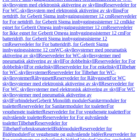
skyllesystem med elektronisk aktivering av skylling
Reservedeler for
For WC-skyllesystem med elektronisk aktivering av skylling
For
nettdrift, for Geberit Sigma innbyggingssisterner 12 cm
Reservedeler
for For nettdrift, for Geberit Sigma innbyggingssisterner 12 cm
Ikke
egnet for Geberit Omega innbyggingssisterner 12 cm
Reservedeler
for Ikke egnet for Geberit Omega innbyggingssisterner 12 cm
For
batteridrift, for Geberit Sigma innbyggingssisterne 12
cm
Reservedeler for For batteridrift, for Geberit Sigma
innbyggingssisterne 12 cm
WC-skyllesystemer med pneumatisk
aktivering av skyll
Reservedeler for WC-skyllesystemer med
pneumatisk aktivering av skyll
For dobbeltskyll
Reservedeler for For
dobbeltskyll
For enkeltskyll
Reservedeler for For enkeltskyll
Tilbehør
for WC-skyllesystemer
Reservedeler for Tilbehør for WC-
skyllesystemer
Råbyggsett
Reservedeler for Råbyggsett
For WC
skyllesystemer med elektronisk aktivering av skyll
Reservedeler for
For WC skyllesystemer med elektronisk aktivering av skyll
For WC
skyllesystemer med pneumatisk aktivering av
skyll
Forbindelser
Geberit Monolith moduler
Sanitærmoduler for
toaletter
Reservedeler for Sanitærmoduler for toaletter
For
vegghengte toaletter
Reservedeler for For vegghengte toaletter
For
gulvstående toaletter
Reservedeler for For gulvstående
toaletter
Tilbehør
Reservedeler for
Tilbehør
Forbruksmateriell
Bidémoduler
Reservedeler for
Bidémoduler
For vegghengte og gulvstående bidéer
Reservedeler for
For vegghengte og gulvstående bidéer
Urinaler
Urinaler, spyledrift,