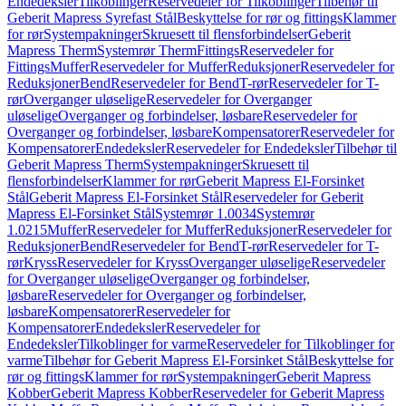
Endedeksler
Tilkoblinger
Reservedeler for Tilkoblinger
Tilbehør til
Geberit Mapress Syrefast Stål
Beskyttelse for rør og fittings
Klammer
for rør
Systempakninger
Skruesett til flensforbindelser
Geberit
Mapress Therm
Systemrør Therm
Fittings
Reservedeler for
Fittings
Muffer
Reservedeler for Muffer
Reduksjoner
Reservedeler for
Reduksjoner
Bend
Reservedeler for Bend
T-rør
Reservedeler for T-
rør
Overganger uløselige
Reservedeler for Overganger
uløselige
Overganger og forbindelser, løsbare
Reservedeler for
Overganger og forbindelser, løsbare
Kompensatorer
Reservedeler for
Kompensatorer
Endedeksler
Reservedeler for Endedeksler
Tilbehør til
Geberit Mapress Therm
Systempakninger
Skruesett til
flensforbindelser
Klammer for rør
Geberit Mapress El-Forsinket
Stål
Geberit Mapress El-Forsinket Stål
Reservedeler for Geberit
Mapress El-Forsinket Stål
Systemrør 1.0034
Systemrør
1.0215
Muffer
Reservedeler for Muffer
Reduksjoner
Reservedeler for
Reduksjoner
Bend
Reservedeler for Bend
T-rør
Reservedeler for T-
rør
Kryss
Reservedeler for Kryss
Overganger uløselige
Reservedeler
for Overganger uløselige
Overganger og forbindelser,
løsbare
Reservedeler for Overganger og forbindelser,
løsbare
Kompensatorer
Reservedeler for
Kompensatorer
Endedeksler
Reservedeler for
Endedeksler
Tilkoblinger for varme
Reservedeler for Tilkoblinger for
varme
Tilbehør for Geberit Mapress El-Forsinket Stål
Beskyttelse for
rør og fittings
Klammer for rør
Systempakninger
Geberit Mapress
Kobber
Geberit Mapress Kobber
Reservedeler for Geberit Mapress