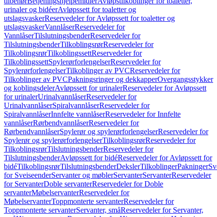
tilbehør
Betjeningshjelpemidler
Avløpstilkoblinger for toaletter,
urinaler og bidéer
Avløpssett for toaletter og
utslagsvasker
Reservedeler for Avløpssett for toaletter og
utslagsvasker
Vannlåser
Reservedeler for
Vannlåser
Tilslutningsbender
Reservedeler for
Tilslutningsbender
Tilkoblingsrør
Reservedeler for
Tilkoblingsrør
Tilkoblingssett
Reservedeler for
Tilkoblingssett
Spylerørforlengelser
Reservedeler for
Spylerørforlengelser
Tilkoblinger av PVC
Reservedeler for
Tilkoblinger av PVC
Pakningsringer og dekkapper
Overgangsstykker
og koblingsdeler
Avløpssett for urinaler
Reservedeler for Avløpssett
for urinaler
Urinalvannlåser
Reservedeler for
Urinalvannlåser
Spiralvannlåser
Reservedeler for
Spiralvannlåser
Innfelte vannlåser
Reservedeler for Innfelte
vannlåser
Rørbendvannlåser
Reservedeler for
Rørbendvannlåser
Spylerør og spylerørforlengelser
Reservedeler for
Spylerør og spylerørforlengelser
Tilkoblingsrør
Reservedeler for
Tilkoblingsrør
Tilslutningsbender
Reservedeler for
Tilslutningsbender
Avløpssett for bidé
Reservedeler for Avløpssett for
bidé
Tilkoblingsrør
Tilslutningsbender
Deksler
Tilkoblinger
Pakninger
Sv
for Sveiseender
Servanter og møbler
Servanter
Servanter
Reservedeler
for Servanter
Doble servanter
Reservedeler for Doble
servanter
Møbelservanter
Reservedeler for
Møbelservanter
Toppmonterte servanter
Reservedeler for
Toppmonterte servanter
Servanter, små
Reservedeler for Servanter,