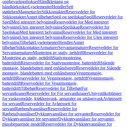
oppbevaringsbokser
Håndklestang og
håndklekroker
Lyselementer
Hendler
Sett
støtteben
Magnettavler
Stikkontakter
Reservedeler for
Stikkontakter
Annet tilbehør
Speil og speilskap
Speil
Reservedeler for
Speil
Med integrert belysning
Reservedeler for Med integrert
belysning
Uten integrert belysning
Speilskap
Reservedeler for
Speilskap
Med integrert belysning
Reservedeler for Med integrert
belysning
Uten integrert belysning
Reservedeler for Uten integrert
belysning
Tilbehør
Lyselementer
Hendler
Annet
tilbehør
Stikkontakter
Armaturer
Servantarmaturer
Reservedeler for
Servantarmaturer
Montering av stativ, nettdrift
Reservedeler for
Montering av stativ, nettdrift
Stativmontering,
batteridrift
Reservedeler for Stativmontering, batteridrift
Stående
montasje, blandebatteri med enhåndsgrep
Reservedeler for Stående
montasje, blandebatteri med enhåndsgrep
Veggmontasje,
nettdrift
Reservedeler for Veggmontasje, nettdrift
Veggmontasje,
batteridrift
Reservedeler for Veggmontasje,
batteridrift
Tilbehør
Reservedeler for Tilbehør
For
servantkraner
Reservedeler for For servantkraner
Utstyrstilkoblinger
for vaskeområde, kjøkkenvask, apparater og utslagsvask
Avløpssett
for servant
Reservedeler for Avløpssett for
servant
Rørbendvannlåser
Reservedeler for
Rørbendvannlåser
Dykkrørvannlåser for servanter
Reservedeler for
Dykkrørvannlåser for servanter
Dykkrørvannlåser for servanter,
plassbeparende modell
Reservedeler for Dykkrørvannlåser for