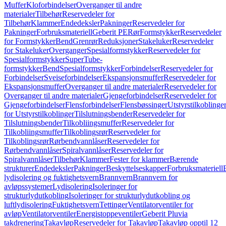
Muffer
Kloforbindelser
Overganger til andre
materialer
Tilbehør
Reservedeler for
Tilbehør
Klammer
Endedeksler
Pakninger
Reservedeler for
Pakninger
Forbruksmateriell
Geberit PE
Rør
Formstykker
Reservedeler
for Formstykker
Bend
Grenrør
Reduksjoner
Stakeluker
Reservedeler
for Stakeluker
Overganger
Spesialformstykker
Reservedeler for
Spesialformstykker
SuperTube-
formstykker
Bend
Spesialformstykker
Forbindelser
Reservedeler for
Forbindelser
Sveiseforbindelser
Ekspansjonsmuffer
Reservedeler for
Ekspansjonsmuffer
Overganger til andre materialer
Reservedeler for
Overganger til andre materialer
Gjengeforbindelser
Reservedeler for
Gjengeforbindelser
Flensforbindelser
Flensbøssinger
Utstyrstilkoblinge
for Utstyrstilkoblinger
Tilslutningsbender
Reservedeler for
Tilslutningsbender
Tilkobliingsmuffer
Reservedeler for
Tilkobliingsmuffer
Tilkoblingsrør
Reservedeler for
Tilkoblingsrør
Rørbendvannlåser
Reservedeler for
Rørbendvannlåser
Spiralvannlåser
Reservedeler for
Spiralvannlåser
Tilbehør
Klammer
Fester for klammer
Bærende
strukturer
Endedeksler
Pakninger
Beskyttelseskapper
Forbruksmateriell
lydisolering og fuktighetsvern
Brannvern
Brannvern for
avløpssystemer
Lydisolering
Isoleringer for
strukturlydutkobling
Isoleringer for strukturlydutkobling og
luftlydisolering
Fuktighetsvern
Tettinger
Ventilatorventiler for
avløp
Ventilatorventiler
Energistoppeventiler
Geberit Pluvia
takdrenering
Takavløp
Reservedeler for Takavløp
Takavløp opptil 12