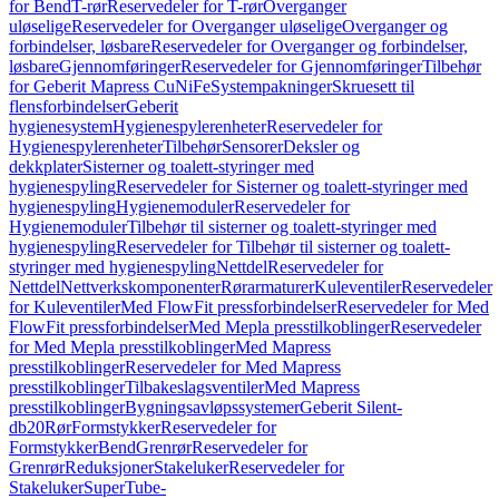
for Bend
T-rør
Reservedeler for T-rør
Overganger
uløselige
Reservedeler for Overganger uløselige
Overganger og
forbindelser, løsbare
Reservedeler for Overganger og forbindelser,
løsbare
Gjennomføringer
Reservedeler for Gjennomføringer
Tilbehør
for Geberit Mapress CuNiFe
Systempakninger
Skruesett til
flensforbindelser
Geberit
hygienesystem
Hygienespylerenheter
Reservedeler for
Hygienespylerenheter
Tilbehør
Sensorer
Deksler og
dekkplater
Sisterner og toalett-styringer med
hygienespyling
Reservedeler for Sisterner og toalett-styringer med
hygienespyling
Hygienemoduler
Reservedeler for
Hygienemoduler
Tilbehør til sisterner og toalett-styringer med
hygienespyling
Reservedeler for Tilbehør til sisterner og toalett-
styringer med hygienespyling
Nettdel
Reservedeler for
Nettdel
Nettverkskomponenter
Rørarmaturer
Kuleventiler
Reservedeler
for Kuleventiler
Med FlowFit pressforbindelser
Reservedeler for Med
FlowFit pressforbindelser
Med Mepla presstilkoblinger
Reservedeler
for Med Mepla presstilkoblinger
Med Mapress
presstilkoblinger
Reservedeler for Med Mapress
presstilkoblinger
Tilbakeslagsventiler
Med Mapress
presstilkoblinger
Bygningsavløpssystemer
Geberit Silent-
db20
Rør
Formstykker
Reservedeler for
Formstykker
Bend
Grenrør
Reservedeler for
Grenrør
Reduksjoner
Stakeluker
Reservedeler for
Stakeluker
SuperTube-