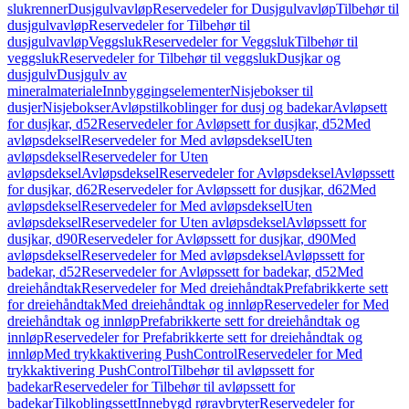
slukrenner
Dusjgulvavløp
Reservedeler for Dusjgulvavløp
Tilbehør til
dusjgulvavløp
Reservedeler for Tilbehør til
dusjgulvavløp
Veggsluk
Reservedeler for Veggsluk
Tilbehør til
veggsluk
Reservedeler for Tilbehør til veggsluk
Dusjkar og
dusjgulv
Dusjgulv av
mineralmateriale
Innbyggingselementer
Nisjebokser til
dusjer
Nisjebokser
Avløpstilkoblinger for dusj og badekar
Avløpsett
for dusjkar, d52
Reservedeler for Avløpsett for dusjkar, d52
Med
avløpsdeksel
Reservedeler for Med avløpsdeksel
Uten
avløpsdeksel
Reservedeler for Uten
avløpsdeksel
Avløpsdeksel
Reservedeler for Avløpsdeksel
Avløpssett
for dusjkar, d62
Reservedeler for Avløpssett for dusjkar, d62
Med
avløpsdeksel
Reservedeler for Med avløpsdeksel
Uten
avløpsdeksel
Reservedeler for Uten avløpsdeksel
Avløpssett for
dusjkar, d90
Reservedeler for Avløpssett for dusjkar, d90
Med
avløpsdeksel
Reservedeler for Med avløpsdeksel
Avløpssett for
badekar, d52
Reservedeler for Avløpssett for badekar, d52
Med
dreiehåndtak
Reservedeler for Med dreiehåndtak
Prefabrikkerte sett
for dreiehåndtak
Med dreiehåndtak og innløp
Reservedeler for Med
dreiehåndtak og innløp
Prefabrikkerte sett for dreiehåndtak og
innløp
Reservedeler for Prefabrikkerte sett for dreiehåndtak og
innløp
Med trykkaktivering PushControl
Reservedeler for Med
trykkaktivering PushControl
Tilbehør til avløpssett for
badekar
Reservedeler for Tilbehør til avløpssett for
badekar
Tilkoblingssett
Innebygd røravbryter
Reservedeler for