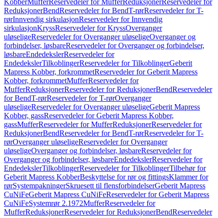
Kobber
Muffer
Reservedeler for Muffer
Reduksjoner
Reservedeler for
Reduksjoner
Bend
Reservedeler for Bend
T-rør
Reservedeler for T-
rør
Innvendig sirkulasjon
Reservedeler for Innvendig
sirkulasjon
Kryss
Reservedeler for Kryss
Overganger
uløselige
Reservedeler for Overganger uløselige
Overganger og
forbindelser, løsbare
Reservedeler for Overganger og forbindelser,
løsbare
Endedeksler
Reservedeler for
Endedeksler
Tilkoblinger
Reservedeler for Tilkoblinger
Geberit
Mapress Kobber, forkrommet
Reservedeler for Geberit Mapress
Kobber, forkrommet
Muffer
Reservedeler for
Muffer
Reduksjoner
Reservedeler for Reduksjoner
Bend
Reservedeler
for Bend
T-rør
Reservedeler for T-rør
Overganger
uløselige
Reservedeler for Overganger uløselige
Geberit Mapress
Kobber, gass
Reservedeler for Geberit Mapress Kobber,
gass
Muffer
Reservedeler for Muffer
Reduksjoner
Reservedeler for
Reduksjoner
Bend
Reservedeler for Bend
T-rør
Reservedeler for T-
rør
Overganger uløselige
Reservedeler for Overganger
uløselige
Overganger og forbindelser, løsbare
Reservedeler for
Overganger og forbindelser, løsbare
Endedeksler
Reservedeler for
Endedeksler
Tilkoblinger
Reservedeler for Tilkoblinger
Tilbehør for
Geberit Mapress Kobber
Beskyttelse for rør og fittings
Klammer for
rør
Systempakninger
Skruesett til flensforbindelser
Geberit Mapress
CuNiFe
Geberit Mapress CuNiFe
Reservedeler for Geberit Mapress
CuNiFe
Systemrør 2.1972
Muffer
Reservedeler for
Muffer
Reduksjoner
Reservedeler for Reduksjoner
Bend
Reservedeler