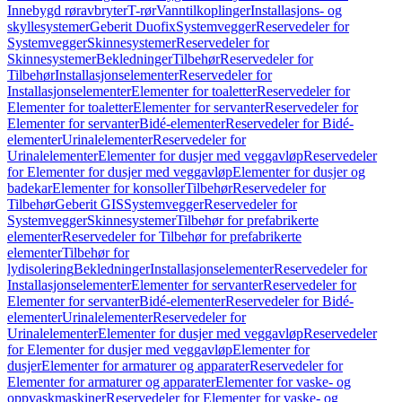
Innebygd røravbryter
T-rør
Vanntilkoplinger
Installasjons- og
skyllesystemer
Geberit Duofix
Systemvegger
Reservedeler for
Systemvegger
Skinnesystemer
Reservedeler for
Skinnesystemer
Bekledninger
Tilbehør
Reservedeler for
Tilbehør
Installasjonselementer
Reservedeler for
Installasjonselementer
Elementer for toaletter
Reservedeler for
Elementer for toaletter
Elementer for servanter
Reservedeler for
Elementer for servanter
Bidé-elementer
Reservedeler for Bidé-
elementer
Urinalelementer
Reservedeler for
Urinalelementer
Elementer for dusjer med veggavløp
Reservedeler
for Elementer for dusjer med veggavløp
Elementer for dusjer og
badekar
Elementer for konsoller
Tilbehør
Reservedeler for
Tilbehør
Geberit GIS
Systemvegger
Reservedeler for
Systemvegger
Skinnesystemer
Tilbehør for prefabrikerte
elementer
Reservedeler for Tilbehør for prefabrikerte
elementer
Tilbehør for
lydisolering
Bekledninger
Installasjonselementer
Reservedeler for
Installasjonselementer
Elementer for servanter
Reservedeler for
Elementer for servanter
Bidé-elementer
Reservedeler for Bidé-
elementer
Urinalelementer
Reservedeler for
Urinalelementer
Elementer for dusjer med veggavløp
Reservedeler
for Elementer for dusjer med veggavløp
Elementer for
dusjer
Elementer for armaturer og apparater
Reservedeler for
Elementer for armaturer og apparater
Elementer for vaske- og
oppvaskmaskiner
Reservedeler for Elementer for vaske- og