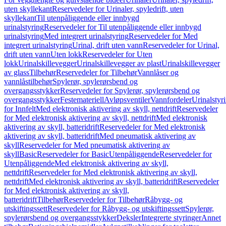
uten skyllekant
Reservedeler for Urinaler, spyledrift, uten
skyllekant
Til utenpåliggende eller innbygd
urinalstyring
Reservedeler for Til utenpåliggende eller innbygd
urinalstyring
Med integrert urinalstyring
Reservedeler for Med
integrert urinalstyring
Urinal, drift uten vann
Reservedeler for Urinal,
drift uten vann
Uten lokk
Reservedeler for Uten
lokk
Urinalskillevegger
Urinalskillevegger av plast
Urinalskillevegger
av glass
Tilbehør
Reservedeler for Tilbehør
Vannlåser og
vannlåstilbehør
Spylerør, spylerørsbend og
overgangsstykker
Reservedeler for Spylerør, spylerørsbend og
overgangsstykker
Festemateriell
Avløpsventiler
Vannfordeler
Urinalstyr
for Innfelt
Med elektronisk aktivering av skyll, nettdrift
Reservedeler
for Med elektronisk aktivering av skyll, nettdrift
Med elektronisk
aktivering av skyll, batteridrift
Reservedeler for Med elektronisk
aktivering av skyll, batteridrift
Med pneumatisk aktivering av
skyll
Reservedeler for Med pneumatisk aktivering av
skyll
Basic
Reservedeler for Basic
Utenpåliggende
Reservedeler for
Utenpåliggende
Med elektronisk aktivering av skyll,
nettdrift
Reservedeler for Med elektronisk aktivering av skyll,
nettdrift
Med elektronisk aktivering av skyll, batteridrift
Reservedeler
for Med elektronisk aktivering av skyll,
batteridrift
Tilbehør
Reservedeler for Tilbehør
Råbygg- og
utskiftingssett
Reservedeler for Råbygg- og utskiftingssett
Spylerør,
spylerørsbend og overgangsstykker
Deksler
Integrerte styringer
Annet