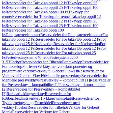
l/s
Reservedeler for Takavløp opptil 12 l/s
Takavløp opptil 25
l/s
Reservedeler for Takavløp opptil 25 l/s
Takavløp oppti 100
l/s
Reservedeler for Takavløp oppti 100 l/s
Takavløp for
renner
Reservedeler for Takavløp for renner
Takavløp opptil 12
l/s
Reservedeler for Takavløp opptil 12 l/s
Takavløp opptil 25
l/s
Reservedeler for Takavløp opptil 25 l/s
Takavløp oppti 100
l/s
Reservedeler for Takavløp oppti 100
l/s
Dampsperreelementer
Reservedeler for Dampsperreelementer
For
takavløp oppti 12 l/s
Reservedeler for For takavløp oppti 12 l/s
For
takavløp oppti 25 l/s
Nødoverløp
Reservedeler for Nødoverløp
For
takavløp oppti 12 l/s
Reservedeler for For takavløp oppti 12 l/s
For
takavløp oppti 25 l/s
Reservedeler for For takavløp oppti 25
l/s
Fester
Festesystem d40–200
Festesystem d250–
315
Tilbehør
Reservedeler for Tilbehør
For takavløp
Reservedeler for
For takavløp
For fester
Verktøy, nettverkskomponenter og
programvare
Verktøy
Verktøy til Geberit FlowFit
Reservedeler for
Verktøy til Geberit FlowFit
Manuelle pressverktøy
Reservedeler for
Manuelle pressverktøy
Pressverktøy – kompatibilitet [1]
Reservedeler
for Pressverktøy – kompatibilitet [1]
Pressverktøy – kompatibilitet
[2]
Reservedeler for Pressverktøy – kompatibilitet
[2]
Rørbearbeidingsverktøy
Reservedeler for
Rørbearbeidingsverktøy
Trykkprøvingsplugg
Reservedeler for
Trykkprøvingsplugg
Testmiddel
Pressenheter med
verktøy
Tilbehør
Reservedeler for Tilbehør
Verktøy for Geberit
Mepla
Reservedeler for Verktøy for Geberit