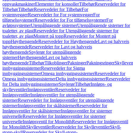
oppvaskmaskiner
Elementer for konsoller
Tilbehør
Reservedeler for
Tilbehør
Tilbehør
Reservedeler for Tilbehør
For
systemvegger
Reservedeler for For systemvegger
For
tilførselssystemer
Reservedeler for For tilførselssystemer
For
avløpssystemer
Utenpåliggende sisterner
Utenpåliggende sisterner for
toaletter, av plast
Reservedeler for Utenpåliggende sisterner for
toaletter, av plast
Montert på topp
Reservedeler for Montert på
topp
Høythengende
Reservedeler for Høythengende
Lavt og halvveis
høythengende
Reservedeler for Lavt og halvveis
høythengende
Spylerør for utenpåliggende
sisterner
Høythengende
Lavt og halvveis
høythengende
Tilbehør
Tilkoblinger
Pakninger
Pakningsringer
Skylleven
innbyggingssisterner
Reservedeler for Sigma
innbyggingssisterner
Omega innbyggingssisterner
Reservedeler for
Omega innbyggingssisterner
Delta innbyggingssisterner
Reservedeler
for Delta innbyggingssisterner
Spylerør
Tilbehør
Innløps- og
skylleventiler
Innløpsventiler
Reservedeler for
Innløpsventiler
Innløpsventiler for utenpåliggende
sisterner
Reservedeler for Innløpsventiler for utenpåliggende
sisterner
Innløpsventiler for skålsisterner
Reservedeler for
Innløpsventiler for skålsisterner
Innløpsventiler for sisterner
universelle
Reservedeler for Innløpsventiler for sisterner
universelle
Innløpsventil for Monolith
Reservedeler for Innløpsventil
for Monolith
Skylleventiler
Reservedeler for Skylleventiler
Skyll-
stopp-skyll
Reservedeler for Skyll-stopp-