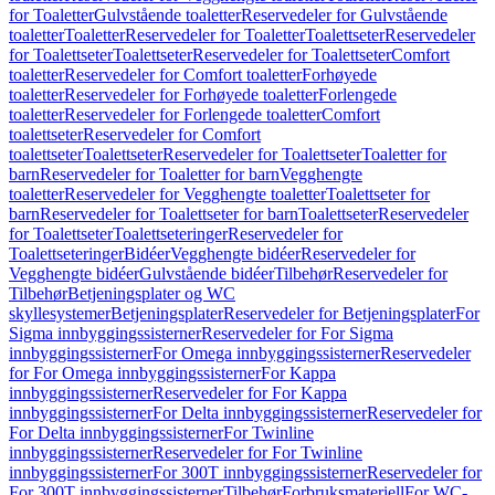
for Toaletter
Gulvstående toaletter
Reservedeler for Gulvstående
toaletter
Toaletter
Reservedeler for Toaletter
Toalettseter
Reservedeler
for Toalettseter
Toalettseter
Reservedeler for Toalettseter
Comfort
toaletter
Reservedeler for Comfort toaletter
Forhøyede
toaletter
Reservedeler for Forhøyede toaletter
Forlengede
toaletter
Reservedeler for Forlengede toaletter
Comfort
toalettseter
Reservedeler for Comfort
toalettseter
Toalettseter
Reservedeler for Toalettseter
Toaletter for
barn
Reservedeler for Toaletter for barn
Vegghengte
toaletter
Reservedeler for Vegghengte toaletter
Toalettseter for
barn
Reservedeler for Toalettseter for barn
Toalettseter
Reservedeler
for Toalettseter
Toalettseteringer
Reservedeler for
Toalettseteringer
Bidéer
Vegghengte bidéer
Reservedeler for
Vegghengte bidéer
Gulvstående bidéer
Tilbehør
Reservedeler for
Tilbehør
Betjeningsplater og WC
skyllesystemer
Betjeningsplater
Reservedeler for Betjeningsplater
For
Sigma innbyggingssisterner
Reservedeler for For Sigma
innbyggingssisterner
For Omega innbyggingssisterner
Reservedeler
for For Omega innbyggingssisterner
For Kappa
innbyggingssisterner
Reservedeler for For Kappa
innbyggingssisterner
For Delta innbyggingssisterner
Reservedeler for
For Delta innbyggingssisterner
For Twinline
innbyggingssisterner
Reservedeler for For Twinline
innbyggingssisterner
For 300T innbyggingssisterner
Reservedeler for
For 300T innbyggingssisterner
Tilbehør
Forbruksmateriell
For WC-