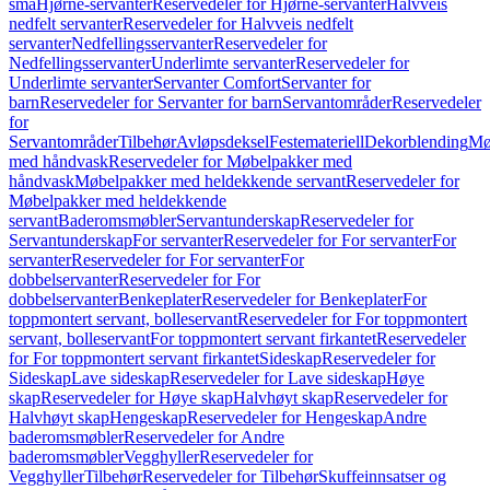
små
Hjørne-servanter
Reservedeler for Hjørne-servanter
Halvveis
nedfelt servanter
Reservedeler for Halvveis nedfelt
servanter
Nedfellingsservanter
Reservedeler for
Nedfellingsservanter
Underlimte servanter
Reservedeler for
Underlimte servanter
Servanter Comfort
Servanter for
barn
Reservedeler for Servanter for barn
Servantområder
Reservedeler
for
Servantområder
Tilbehør
Avløpsdeksel
Festemateriell
Dekorblending
Mø
med håndvask
Reservedeler for Møbelpakker med
håndvask
Møbelpakker med heldekkende servant
Reservedeler for
Møbelpakker med heldekkende
servant
Baderomsmøbler
Servantunderskap
Reservedeler for
Servantunderskap
For servanter
Reservedeler for For servanter
For
servanter
Reservedeler for For servanter
For
dobbelservanter
Reservedeler for For
dobbelservanter
Benkeplater
Reservedeler for Benkeplater
For
toppmontert servant, bolleservant
Reservedeler for For toppmontert
servant, bolleservant
For toppmontert servant firkantet
Reservedeler
for For toppmontert servant firkantet
Sideskap
Reservedeler for
Sideskap
Lave sideskap
Reservedeler for Lave sideskap
Høye
skap
Reservedeler for Høye skap
Halvhøyt skap
Reservedeler for
Halvhøyt skap
Hengeskap
Reservedeler for Hengeskap
Andre
baderomsmøbler
Reservedeler for Andre
baderomsmøbler
Vegghyller
Reservedeler for
Vegghyller
Tilbehør
Reservedeler for Tilbehør
Skuffeinnsatser og