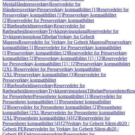
Mepla
Håndpressverktøy
Reservedeler for
Håndpressverktøy
Presseverktøy kompatibilitet [1]
Reservedeler for
Presseverktøy kompatibilitet [1]
Presseverktøy kompatibilitet
[2]
Reservedeler for Presseverktøy kompatibilitet
[2]
Rørbearbeidingsverktøy
Reservedeler for
Rørbearbeidingsverktøy
Trykkprøvingsplugg
Reservedeler for
Trykkprøvingsplugg
Tilbehør
Verktøy for Geberit
Mapress
Reservedeler for Verktøy for Geberit Mapress
Presseverktøy
kompatibilitet [1]
Reservedeler for Presseverktøy kompatibilitet
[1]
Presseverktøy kompatibilitet [2]
Reservedeler for Presseverktøy
kompatibilitet [2]
Pressverktøy-kompatibilitet [1] / [2]
Reservedeler
for Pressverktøy-kompatibilitet [1] / [2]
Presseverktøy kompatibilitet
[2XL]
Reservedeler for Presseverktøy kompatibilitet
[2XL]
Presseverktøy kompatibilitet [3]
Reservedeler for
Presseverktøy kompatibilitet
[3]
Rørbearbeidingsverktøy
Reservedeler for
Rørbearbeidingsverktøy
Trykkprøvingsplugg
Tilbehør
Pressenheter
Res
for Pressenheter
Pressenheter kompatibilitet [1]
Reservedeler for
Pressenheter kompatibilitet [1]
Pressenheter kompatibilitet
[2]
Reservedeler for Pressenheter kompatibilitet [2]
Pressenheter
kompatibilitet [2XL]
Reservedeler for Pressenheter kompatibilitet
[2XL]
Pressenheter kompatibilitet [4]/[2]
Reservedeler for
Pressenheter kompatibilitet [4]/[2]
Verktøy for Geberit Silent-db20 /
Geberit PE
Reservedeler for Verktøy for Geberit Silent-db20 /
Geberit PE
Elektrosveiseverktøy
Reservedeler for