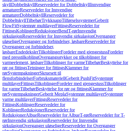
skyll
Dobbeltskyll
Reservedeler for Dobbeltskyll
Innvendige
armaturer
Reservedeler for Innvendige
armaturer
Dobbeltskyll
Reservedeler for
Dobbeltskyll
Tilbehør
Trykknapp
Tilførselssystemer
Geberit
FlowFit
Systemrør multilayer
Fittings
Reservedeler for
Fittings
Koblinger
Reduksjoner
Bend
T-rør
Innvendig
sirkulasjon
Reservedeler for Innvendig sirkulasjon
Overganger
uløselige
Overganger og forbindelser, løsbare
Reservedeler for
Overganger og forbindelser,
løsbare
Endedeksler
Tilkoblinger
Fordeler med gjengestuss
Fordeler
med presstilkobling
Overgangsstykker og tilkoblinger for
varmeelement, løsbare
Tilkoblinger for varme
Tilbehør
Beskyttelse for
rør og fittings
Tetninger for fittings
Klammer for
rør
Systempakninger
Skruesett til
flensforbindelser
Forbruksmateriell
Geberit PushFit
Systemrør
multilayer
Fittings
Tilkoblinger
Fordeler med gjengestuss
Tilkoblinger
for varme
Tilbehør
Beskyttelse for rør og fittings
Klammer for
rør
Systempakninger
Geberit Mepla
Systemrør multilayer
Systemrør
varme multilayer
Fittings
Reservedeler for
Fittings
Koblinger
Reservedeler for
Koblinger
Reduksjoner
Reservedeler for
Reduksjoner
Albue
Reservedeler for Albue
T-rør
Reservedeler for T-
rør
Innvendig sirkulasjon
Reservedeler for Innvendig
sirkulasjon
Overganger uløselige
Reservedeler for Overganger
uløselige
Overganger og forbindelser, løsbare
Reservedeler for