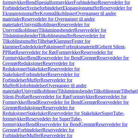
formstykker
Bend
Spesialformstykker
Forbindelser
Reservedeler for
Forbindelser
Sveiseforbindelser
Ekspansjonsmuffer
Reservedeler for
Ekspansjonsmuffer
Kromstålkoblinger
Overganger til andre
materialer
Reservedeler for Overganger til andre
materialer
Utstyrstilkoblinger
Reservedeler for
Utstyrstilkoblinger
Tilslutningsbender
Reservedeler for
Tilslutningsbender
Tilkoblingsmuffer
Reservedeler for
Tilkoblingsmuffer
Tilbehør
Klammer
Fester for
klammer
Endedeksler
Pakninger
Forbruksmateriell
Geberit Silent-
PP
Rør
Reservedeler for Rør
Formstykker
Reservedeler for
Formstykker
Bend
Reservedeler for Bend
Grenrør
Reservedeler for
Grenrør
Reduksjoner
Reservedeler for
Reduksjoner
Stakeluker
Reservedeler for
Stakeluker
Forbindelser
Reservedeler for
Forbindelser
Muffer
Reservedeler for
Muffer
Kloforbindelser
Overganger til andre
materialer
Utstyrstilkoblinger
Tilslutningsbender
Tilkoblingsrør
Tilbehør
Silent-Pro
Rør
Reservedeler for Rør
Formstykker
Reservedeler for
Formstykker
Bend
Reservedeler for Bend
Grenrør
Reservedeler for
Grenrør
Reduksjoner
Reservedeler for
Reduksjoner
Stakeluker
Reservedeler for Stakeluker
SuperTube-
formstykker
Reservedeler for SuperTube-
formstykker
Bend
Reservedeler for Bend
Grenrør
Reservedeler for
Grenrør
Forbindelser
Reservedeler for
Forbindelser
Muffer
Reservedeler for