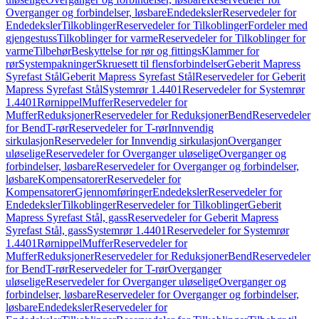
Overganger og forbindelser, løsbare
Endedeksler
Reservedeler for
Endedeksler
Tilkoblinger
Reservedeler for Tilkoblinger
Fordeler med
gjengestuss
Tilkoblinger for varme
Reservedeler for Tilkoblinger for
varme
Tilbehør
Beskyttelse for rør og fittings
Klammer for
rør
Systempakninger
Skruesett til flensforbindelser
Geberit Mapress
Syrefast Stål
Geberit Mapress Syrefast Stål
Reservedeler for Geberit
Mapress Syrefast Stål
Systemrør 1.4401
Reservedeler for Systemrør
1.4401
Rørnippel
Muffer
Reservedeler for
Muffer
Reduksjoner
Reservedeler for Reduksjoner
Bend
Reservedeler
for Bend
T-rør
Reservedeler for T-rør
Innvendig
sirkulasjon
Reservedeler for Innvendig sirkulasjon
Overganger
uløselige
Reservedeler for Overganger uløselige
Overganger og
forbindelser, løsbare
Reservedeler for Overganger og forbindelser,
løsbare
Kompensatorer
Reservedeler for
Kompensatorer
Gjennomføringer
Endedeksler
Reservedeler for
Endedeksler
Tilkoblinger
Reservedeler for Tilkoblinger
Geberit
Mapress Syrefast Stål, gass
Reservedeler for Geberit Mapress
Syrefast Stål, gass
Systemrør 1.4401
Reservedeler for Systemrør
1.4401
Rørnippel
Muffer
Reservedeler for
Muffer
Reduksjoner
Reservedeler for Reduksjoner
Bend
Reservedeler
for Bend
T-rør
Reservedeler for T-rør
Overganger
uløselige
Reservedeler for Overganger uløselige
Overganger og
forbindelser, løsbare
Reservedeler for Overganger og forbindelser,
løsbare
Endedeksler
Reservedeler for