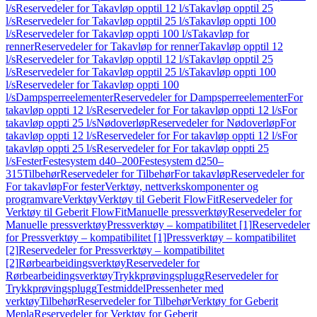
l/s
Reservedeler for Takavløp opptil 12 l/s
Takavløp opptil 25
l/s
Reservedeler for Takavløp opptil 25 l/s
Takavløp oppti 100
l/s
Reservedeler for Takavløp oppti 100 l/s
Takavløp for
renner
Reservedeler for Takavløp for renner
Takavløp opptil 12
l/s
Reservedeler for Takavløp opptil 12 l/s
Takavløp opptil 25
l/s
Reservedeler for Takavløp opptil 25 l/s
Takavløp oppti 100
l/s
Reservedeler for Takavløp oppti 100
l/s
Dampsperreelementer
Reservedeler for Dampsperreelementer
For
takavløp oppti 12 l/s
Reservedeler for For takavløp oppti 12 l/s
For
takavløp oppti 25 l/s
Nødoverløp
Reservedeler for Nødoverløp
For
takavløp oppti 12 l/s
Reservedeler for For takavløp oppti 12 l/s
For
takavløp oppti 25 l/s
Reservedeler for For takavløp oppti 25
l/s
Fester
Festesystem d40–200
Festesystem d250–
315
Tilbehør
Reservedeler for Tilbehør
For takavløp
Reservedeler for
For takavløp
For fester
Verktøy, nettverkskomponenter og
programvare
Verktøy
Verktøy til Geberit FlowFit
Reservedeler for
Verktøy til Geberit FlowFit
Manuelle pressverktøy
Reservedeler for
Manuelle pressverktøy
Pressverktøy – kompatibilitet [1]
Reservedeler
for Pressverktøy – kompatibilitet [1]
Pressverktøy – kompatibilitet
[2]
Reservedeler for Pressverktøy – kompatibilitet
[2]
Rørbearbeidingsverktøy
Reservedeler for
Rørbearbeidingsverktøy
Trykkprøvingsplugg
Reservedeler for
Trykkprøvingsplugg
Testmiddel
Pressenheter med
verktøy
Tilbehør
Reservedeler for Tilbehør
Verktøy for Geberit
Mepla
Reservedeler for Verktøy for Geberit