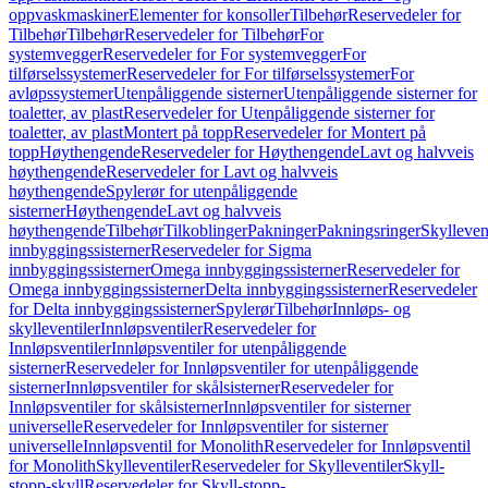
oppvaskmaskiner
Elementer for konsoller
Tilbehør
Reservedeler for
Tilbehør
Tilbehør
Reservedeler for Tilbehør
For
systemvegger
Reservedeler for For systemvegger
For
tilførselssystemer
Reservedeler for For tilførselssystemer
For
avløpssystemer
Utenpåliggende sisterner
Utenpåliggende sisterner for
toaletter, av plast
Reservedeler for Utenpåliggende sisterner for
toaletter, av plast
Montert på topp
Reservedeler for Montert på
topp
Høythengende
Reservedeler for Høythengende
Lavt og halvveis
høythengende
Reservedeler for Lavt og halvveis
høythengende
Spylerør for utenpåliggende
sisterner
Høythengende
Lavt og halvveis
høythengende
Tilbehør
Tilkoblinger
Pakninger
Pakningsringer
Skylleven
innbyggingssisterner
Reservedeler for Sigma
innbyggingssisterner
Omega innbyggingssisterner
Reservedeler for
Omega innbyggingssisterner
Delta innbyggingssisterner
Reservedeler
for Delta innbyggingssisterner
Spylerør
Tilbehør
Innløps- og
skylleventiler
Innløpsventiler
Reservedeler for
Innløpsventiler
Innløpsventiler for utenpåliggende
sisterner
Reservedeler for Innløpsventiler for utenpåliggende
sisterner
Innløpsventiler for skålsisterner
Reservedeler for
Innløpsventiler for skålsisterner
Innløpsventiler for sisterner
universelle
Reservedeler for Innløpsventiler for sisterner
universelle
Innløpsventil for Monolith
Reservedeler for Innløpsventil
for Monolith
Skylleventiler
Reservedeler for Skylleventiler
Skyll-
stopp-skyll
Reservedeler for Skyll-stopp-