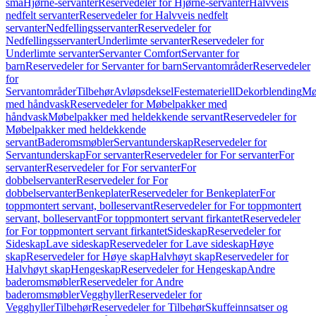
små
Hjørne-servanter
Reservedeler for Hjørne-servanter
Halvveis
nedfelt servanter
Reservedeler for Halvveis nedfelt
servanter
Nedfellingsservanter
Reservedeler for
Nedfellingsservanter
Underlimte servanter
Reservedeler for
Underlimte servanter
Servanter Comfort
Servanter for
barn
Reservedeler for Servanter for barn
Servantområder
Reservedeler
for
Servantområder
Tilbehør
Avløpsdeksel
Festemateriell
Dekorblending
Mø
med håndvask
Reservedeler for Møbelpakker med
håndvask
Møbelpakker med heldekkende servant
Reservedeler for
Møbelpakker med heldekkende
servant
Baderomsmøbler
Servantunderskap
Reservedeler for
Servantunderskap
For servanter
Reservedeler for For servanter
For
servanter
Reservedeler for For servanter
For
dobbelservanter
Reservedeler for For
dobbelservanter
Benkeplater
Reservedeler for Benkeplater
For
toppmontert servant, bolleservant
Reservedeler for For toppmontert
servant, bolleservant
For toppmontert servant firkantet
Reservedeler
for For toppmontert servant firkantet
Sideskap
Reservedeler for
Sideskap
Lave sideskap
Reservedeler for Lave sideskap
Høye
skap
Reservedeler for Høye skap
Halvhøyt skap
Reservedeler for
Halvhøyt skap
Hengeskap
Reservedeler for Hengeskap
Andre
baderomsmøbler
Reservedeler for Andre
baderomsmøbler
Vegghyller
Reservedeler for
Vegghyller
Tilbehør
Reservedeler for Tilbehør
Skuffeinnsatser og