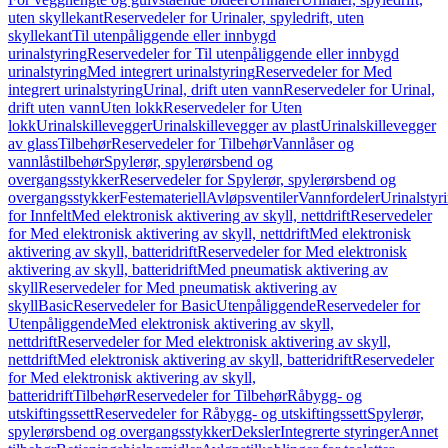
uten skyllekant
Reservedeler for Urinaler, spyledrift, uten
skyllekant
Til utenpåliggende eller innbygd
urinalstyring
Reservedeler for Til utenpåliggende eller innbygd
urinalstyring
Med integrert urinalstyring
Reservedeler for Med
integrert urinalstyring
Urinal, drift uten vann
Reservedeler for Urinal,
drift uten vann
Uten lokk
Reservedeler for Uten
lokk
Urinalskillevegger
Urinalskillevegger av plast
Urinalskillevegger
av glass
Tilbehør
Reservedeler for Tilbehør
Vannlåser og
vannlåstilbehør
Spylerør, spylerørsbend og
overgangsstykker
Reservedeler for Spylerør, spylerørsbend og
overgangsstykker
Festemateriell
Avløpsventiler
Vannfordeler
Urinalstyr
for Innfelt
Med elektronisk aktivering av skyll, nettdrift
Reservedeler
for Med elektronisk aktivering av skyll, nettdrift
Med elektronisk
aktivering av skyll, batteridrift
Reservedeler for Med elektronisk
aktivering av skyll, batteridrift
Med pneumatisk aktivering av
skyll
Reservedeler for Med pneumatisk aktivering av
skyll
Basic
Reservedeler for Basic
Utenpåliggende
Reservedeler for
Utenpåliggende
Med elektronisk aktivering av skyll,
nettdrift
Reservedeler for Med elektronisk aktivering av skyll,
nettdrift
Med elektronisk aktivering av skyll, batteridrift
Reservedeler
for Med elektronisk aktivering av skyll,
batteridrift
Tilbehør
Reservedeler for Tilbehør
Råbygg- og
utskiftingssett
Reservedeler for Råbygg- og utskiftingssett
Spylerør,
spylerørsbend og overgangsstykker
Deksler
Integrerte styringer
Annet