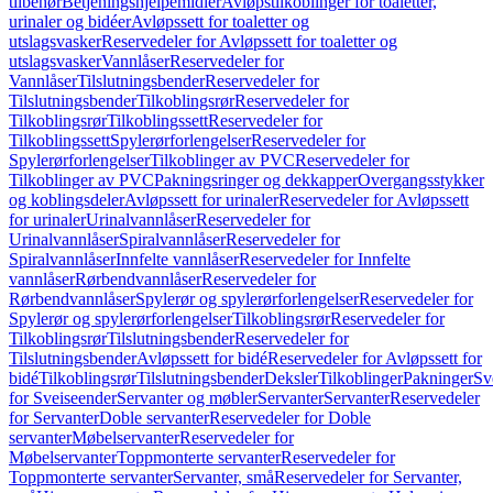
tilbehør
Betjeningshjelpemidler
Avløpstilkoblinger for toaletter,
urinaler og bidéer
Avløpssett for toaletter og
utslagsvasker
Reservedeler for Avløpssett for toaletter og
utslagsvasker
Vannlåser
Reservedeler for
Vannlåser
Tilslutningsbender
Reservedeler for
Tilslutningsbender
Tilkoblingsrør
Reservedeler for
Tilkoblingsrør
Tilkoblingssett
Reservedeler for
Tilkoblingssett
Spylerørforlengelser
Reservedeler for
Spylerørforlengelser
Tilkoblinger av PVC
Reservedeler for
Tilkoblinger av PVC
Pakningsringer og dekkapper
Overgangsstykker
og koblingsdeler
Avløpssett for urinaler
Reservedeler for Avløpssett
for urinaler
Urinalvannlåser
Reservedeler for
Urinalvannlåser
Spiralvannlåser
Reservedeler for
Spiralvannlåser
Innfelte vannlåser
Reservedeler for Innfelte
vannlåser
Rørbendvannlåser
Reservedeler for
Rørbendvannlåser
Spylerør og spylerørforlengelser
Reservedeler for
Spylerør og spylerørforlengelser
Tilkoblingsrør
Reservedeler for
Tilkoblingsrør
Tilslutningsbender
Reservedeler for
Tilslutningsbender
Avløpssett for bidé
Reservedeler for Avløpssett for
bidé
Tilkoblingsrør
Tilslutningsbender
Deksler
Tilkoblinger
Pakninger
Sv
for Sveiseender
Servanter og møbler
Servanter
Servanter
Reservedeler
for Servanter
Doble servanter
Reservedeler for Doble
servanter
Møbelservanter
Reservedeler for
Møbelservanter
Toppmonterte servanter
Reservedeler for
Toppmonterte servanter
Servanter, små
Reservedeler for Servanter,