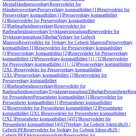
Mepla
Håndpressverktøy
Reservedeler for
Håndpressverktøy
Presseverktøy kompatibilitet [1]
Reservedeler for
Presseverktøy kompatibilitet [1]
Presseverktøy kompatibilitet
[2]
Reservedeler for Presseverktøy kompatibilitet
[2]
Rørbearbeidingsverktøy
Reservedeler for
Rørbearbeidingsverktøy
Trykkprøvingsplugg
Reservedeler for
Trykkprøvingsplugg
Tilbehør
Verktøy for Geberit
Mapress
Reservedeler for Verktøy for Geberit Mapress
Presseverktøy
kompatibilitet [1]
Reservedeler for Presseverktøy kompatibilitet
[1]
Presseverktøy kompatibilitet [2]
Reservedeler for Presseverktøy
kompatibilitet [2]
Pressverktøy-kompatibilitet [1] / [2]
Reservedeler
for Pressverktøy-kompatibilitet [1] / [2]
Presseverktøy kompatibilitet
[2XL]
Reservedeler for Presseverktøy kompatibilitet
[2XL]
Presseverktøy kompatibilitet [3]
Reservedeler for
Presseverktøy kompatibilitet
[3]
Rørbearbeidingsverktøy
Reservedeler for
Rørbearbeidingsverktøy
Trykkprøvingsplugg
Tilbehør
Pressenheter
Res
for Pressenheter
Pressenheter kompatibilitet [1]
Reservedeler for
Pressenheter kompatibilitet [1]
Pressenheter kompatibilitet
[2]
Reservedeler for Pressenheter kompatibilitet [2]
Pressenheter
kompatibilitet [2XL]
Reservedeler for Pressenheter kompatibilitet
[2XL]
Pressenheter kompatibilitet [4]/[2]
Reservedeler for
Pressenheter kompatibilitet [4]/[2]
Verktøy for Geberit Silent-db20 /
Geberit PE
Reservedeler for Verktøy for Geberit Silent-db20 /
Geberit PE
Elektrosveiseverktøy
Reservedeler for