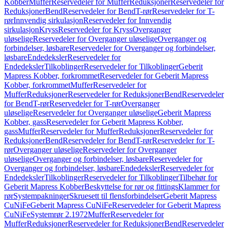
Kobber
Muffer
Reservedeler for Muffer
Reduksjoner
Reservedeler for
Reduksjoner
Bend
Reservedeler for Bend
T-rør
Reservedeler for T-
rør
Innvendig sirkulasjon
Reservedeler for Innvendig
sirkulasjon
Kryss
Reservedeler for Kryss
Overganger
uløselige
Reservedeler for Overganger uløselige
Overganger og
forbindelser, løsbare
Reservedeler for Overganger og forbindelser,
løsbare
Endedeksler
Reservedeler for
Endedeksler
Tilkoblinger
Reservedeler for Tilkoblinger
Geberit
Mapress Kobber, forkrommet
Reservedeler for Geberit Mapress
Kobber, forkrommet
Muffer
Reservedeler for
Muffer
Reduksjoner
Reservedeler for Reduksjoner
Bend
Reservedeler
for Bend
T-rør
Reservedeler for T-rør
Overganger
uløselige
Reservedeler for Overganger uløselige
Geberit Mapress
Kobber, gass
Reservedeler for Geberit Mapress Kobber,
gass
Muffer
Reservedeler for Muffer
Reduksjoner
Reservedeler for
Reduksjoner
Bend
Reservedeler for Bend
T-rør
Reservedeler for T-
rør
Overganger uløselige
Reservedeler for Overganger
uløselige
Overganger og forbindelser, løsbare
Reservedeler for
Overganger og forbindelser, løsbare
Endedeksler
Reservedeler for
Endedeksler
Tilkoblinger
Reservedeler for Tilkoblinger
Tilbehør for
Geberit Mapress Kobber
Beskyttelse for rør og fittings
Klammer for
rør
Systempakninger
Skruesett til flensforbindelser
Geberit Mapress
CuNiFe
Geberit Mapress CuNiFe
Reservedeler for Geberit Mapress
CuNiFe
Systemrør 2.1972
Muffer
Reservedeler for
Muffer
Reduksjoner
Reservedeler for Reduksjoner
Bend
Reservedeler