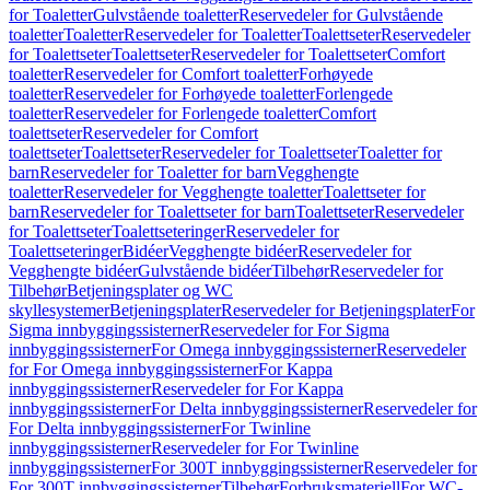
for Toaletter
Gulvstående toaletter
Reservedeler for Gulvstående
toaletter
Toaletter
Reservedeler for Toaletter
Toalettseter
Reservedeler
for Toalettseter
Toalettseter
Reservedeler for Toalettseter
Comfort
toaletter
Reservedeler for Comfort toaletter
Forhøyede
toaletter
Reservedeler for Forhøyede toaletter
Forlengede
toaletter
Reservedeler for Forlengede toaletter
Comfort
toalettseter
Reservedeler for Comfort
toalettseter
Toalettseter
Reservedeler for Toalettseter
Toaletter for
barn
Reservedeler for Toaletter for barn
Vegghengte
toaletter
Reservedeler for Vegghengte toaletter
Toalettseter for
barn
Reservedeler for Toalettseter for barn
Toalettseter
Reservedeler
for Toalettseter
Toalettseteringer
Reservedeler for
Toalettseteringer
Bidéer
Vegghengte bidéer
Reservedeler for
Vegghengte bidéer
Gulvstående bidéer
Tilbehør
Reservedeler for
Tilbehør
Betjeningsplater og WC
skyllesystemer
Betjeningsplater
Reservedeler for Betjeningsplater
For
Sigma innbyggingssisterner
Reservedeler for For Sigma
innbyggingssisterner
For Omega innbyggingssisterner
Reservedeler
for For Omega innbyggingssisterner
For Kappa
innbyggingssisterner
Reservedeler for For Kappa
innbyggingssisterner
For Delta innbyggingssisterner
Reservedeler for
For Delta innbyggingssisterner
For Twinline
innbyggingssisterner
Reservedeler for For Twinline
innbyggingssisterner
For 300T innbyggingssisterner
Reservedeler for
For 300T innbyggingssisterner
Tilbehør
Forbruksmateriell
For WC-