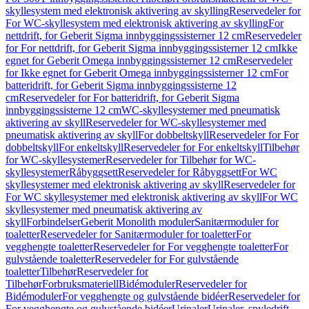
skyllesystem med elektronisk aktivering av skylling
Reservedeler for
For WC-skyllesystem med elektronisk aktivering av skylling
For
nettdrift, for Geberit Sigma innbyggingssisterner 12 cm
Reservedeler
for For nettdrift, for Geberit Sigma innbyggingssisterner 12 cm
Ikke
egnet for Geberit Omega innbyggingssisterner 12 cm
Reservedeler
for Ikke egnet for Geberit Omega innbyggingssisterner 12 cm
For
batteridrift, for Geberit Sigma innbyggingssisterne 12
cm
Reservedeler for For batteridrift, for Geberit Sigma
innbyggingssisterne 12 cm
WC-skyllesystemer med pneumatisk
aktivering av skyll
Reservedeler for WC-skyllesystemer med
pneumatisk aktivering av skyll
For dobbeltskyll
Reservedeler for For
dobbeltskyll
For enkeltskyll
Reservedeler for For enkeltskyll
Tilbehør
for WC-skyllesystemer
Reservedeler for Tilbehør for WC-
skyllesystemer
Råbyggsett
Reservedeler for Råbyggsett
For WC
skyllesystemer med elektronisk aktivering av skyll
Reservedeler for
For WC skyllesystemer med elektronisk aktivering av skyll
For WC
skyllesystemer med pneumatisk aktivering av
skyll
Forbindelser
Geberit Monolith moduler
Sanitærmoduler for
toaletter
Reservedeler for Sanitærmoduler for toaletter
For
vegghengte toaletter
Reservedeler for For vegghengte toaletter
For
gulvstående toaletter
Reservedeler for For gulvstående
toaletter
Tilbehør
Reservedeler for
Tilbehør
Forbruksmateriell
Bidémoduler
Reservedeler for
Bidémoduler
For vegghengte og gulvstående bidéer
Reservedeler for
For vegghengte og gulvstående bidéer
Urinaler
Urinaler, spyledrift,