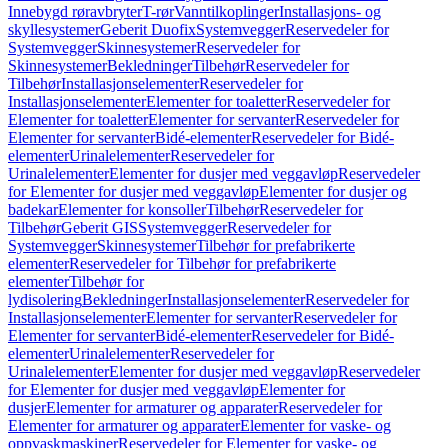
Innebygd røravbryter
T-rør
Vanntilkoplinger
Installasjons- og
skyllesystemer
Geberit Duofix
Systemvegger
Reservedeler for
Systemvegger
Skinnesystemer
Reservedeler for
Skinnesystemer
Bekledninger
Tilbehør
Reservedeler for
Tilbehør
Installasjonselementer
Reservedeler for
Installasjonselementer
Elementer for toaletter
Reservedeler for
Elementer for toaletter
Elementer for servanter
Reservedeler for
Elementer for servanter
Bidé-elementer
Reservedeler for Bidé-
elementer
Urinalelementer
Reservedeler for
Urinalelementer
Elementer for dusjer med veggavløp
Reservedeler
for Elementer for dusjer med veggavløp
Elementer for dusjer og
badekar
Elementer for konsoller
Tilbehør
Reservedeler for
Tilbehør
Geberit GIS
Systemvegger
Reservedeler for
Systemvegger
Skinnesystemer
Tilbehør for prefabrikerte
elementer
Reservedeler for Tilbehør for prefabrikerte
elementer
Tilbehør for
lydisolering
Bekledninger
Installasjonselementer
Reservedeler for
Installasjonselementer
Elementer for servanter
Reservedeler for
Elementer for servanter
Bidé-elementer
Reservedeler for Bidé-
elementer
Urinalelementer
Reservedeler for
Urinalelementer
Elementer for dusjer med veggavløp
Reservedeler
for Elementer for dusjer med veggavløp
Elementer for
dusjer
Elementer for armaturer og apparater
Reservedeler for
Elementer for armaturer og apparater
Elementer for vaske- og
oppvaskmaskiner
Reservedeler for Elementer for vaske- og