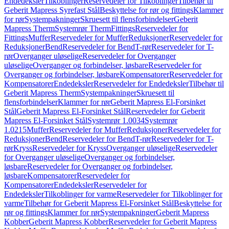
Endedeksler
Tilkoblinger
Reservedeler for Tilkoblinger
Tilbehør til
Geberit Mapress Syrefast Stål
Beskyttelse for rør og fittings
Klammer
for rør
Systempakninger
Skruesett til flensforbindelser
Geberit
Mapress Therm
Systemrør Therm
Fittings
Reservedeler for
Fittings
Muffer
Reservedeler for Muffer
Reduksjoner
Reservedeler for
Reduksjoner
Bend
Reservedeler for Bend
T-rør
Reservedeler for T-
rør
Overganger uløselige
Reservedeler for Overganger
uløselige
Overganger og forbindelser, løsbare
Reservedeler for
Overganger og forbindelser, løsbare
Kompensatorer
Reservedeler for
Kompensatorer
Endedeksler
Reservedeler for Endedeksler
Tilbehør til
Geberit Mapress Therm
Systempakninger
Skruesett til
flensforbindelser
Klammer for rør
Geberit Mapress El-Forsinket
Stål
Geberit Mapress El-Forsinket Stål
Reservedeler for Geberit
Mapress El-Forsinket Stål
Systemrør 1.0034
Systemrør
1.0215
Muffer
Reservedeler for Muffer
Reduksjoner
Reservedeler for
Reduksjoner
Bend
Reservedeler for Bend
T-rør
Reservedeler for T-
rør
Kryss
Reservedeler for Kryss
Overganger uløselige
Reservedeler
for Overganger uløselige
Overganger og forbindelser,
løsbare
Reservedeler for Overganger og forbindelser,
løsbare
Kompensatorer
Reservedeler for
Kompensatorer
Endedeksler
Reservedeler for
Endedeksler
Tilkoblinger for varme
Reservedeler for Tilkoblinger for
varme
Tilbehør for Geberit Mapress El-Forsinket Stål
Beskyttelse for
rør og fittings
Klammer for rør
Systempakninger
Geberit Mapress
Kobber
Geberit Mapress Kobber
Reservedeler for Geberit Mapress