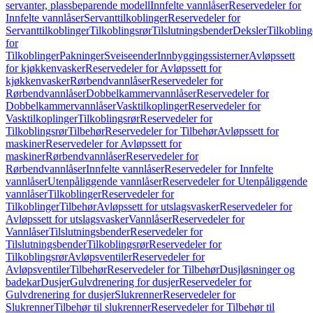
servanter, plassbeparende modell
Innfelte vannlåser
Reservedeler for
Innfelte vannlåser
Servanttilkoblinger
Reservedeler for
Servanttilkoblinger
Tilkoblingsrør
Tilslutningsbender
Deksler
Tilkobling
for
Tilkoblinger
Pakninger
Sveiseender
Innbyggingssisterner
Avløpssett
for kjøkkenvasker
Reservedeler for Avløpssett for
kjøkkenvasker
Rørbendvannlåser
Reservedeler for
Rørbendvannlåser
Dobbelkammervannlåser
Reservedeler for
Dobbelkammervannlåser
Vasktilkoplinger
Reservedeler for
Vasktilkoplinger
Tilkoblingsrør
Reservedeler for
Tilkoblingsrør
Tilbehør
Reservedeler for Tilbehør
Avløpssett for
maskiner
Reservedeler for Avløpssett for
maskiner
Rørbendvannlåser
Reservedeler for
Rørbendvannlåser
Innfelte vannlåser
Reservedeler for Innfelte
vannlåser
Utenpåliggende vannlåser
Reservedeler for Utenpåliggende
vannlåser
Tilkoblinger
Reservedeler for
Tilkoblinger
Tilbehør
Avløpssett for utslagsvasker
Reservedeler for
Avløpssett for utslagsvasker
Vannlåser
Reservedeler for
Vannlåser
Tilslutningsbender
Reservedeler for
Tilslutningsbender
Tilkoblingsrør
Reservedeler for
Tilkoblingsrør
Avløpsventiler
Reservedeler for
Avløpsventiler
Tilbehør
Reservedeler for Tilbehør
Dusjløsninger og
badekar
Dusjer
Gulvdrenering for dusjer
Reservedeler for
Gulvdrenering for dusjer
Slukrenner
Reservedeler for
Slukrenner
Tilbehør til slukrenner
Reservedeler for Tilbehør til