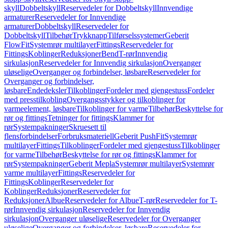
skyll
Dobbeltskyll
Reservedeler for Dobbeltskyll
Innvendige
armaturer
Reservedeler for Innvendige
armaturer
Dobbeltskyll
Reservedeler for
Dobbeltskyll
Tilbehør
Trykknapp
Tilførselssystemer
Geberit
FlowFit
Systemrør multilayer
Fittings
Reservedeler for
Fittings
Koblinger
Reduksjoner
Bend
T-rør
Innvendig
sirkulasjon
Reservedeler for Innvendig sirkulasjon
Overganger
uløselige
Overganger og forbindelser, løsbare
Reservedeler for
Overganger og forbindelser,
løsbare
Endedeksler
Tilkoblinger
Fordeler med gjengestuss
Fordeler
med presstilkobling
Overgangsstykker og tilkoblinger for
varmeelement, løsbare
Tilkoblinger for varme
Tilbehør
Beskyttelse for
rør og fittings
Tetninger for fittings
Klammer for
rør
Systempakninger
Skruesett til
flensforbindelser
Forbruksmateriell
Geberit PushFit
Systemrør
multilayer
Fittings
Tilkoblinger
Fordeler med gjengestuss
Tilkoblinger
for varme
Tilbehør
Beskyttelse for rør og fittings
Klammer for
rør
Systempakninger
Geberit Mepla
Systemrør multilayer
Systemrør
varme multilayer
Fittings
Reservedeler for
Fittings
Koblinger
Reservedeler for
Koblinger
Reduksjoner
Reservedeler for
Reduksjoner
Albue
Reservedeler for Albue
T-rør
Reservedeler for T-
rør
Innvendig sirkulasjon
Reservedeler for Innvendig
sirkulasjon
Overganger uløselige
Reservedeler for Overganger
uløselige
Overganger og forbindelser, løsbare
Reservedeler for