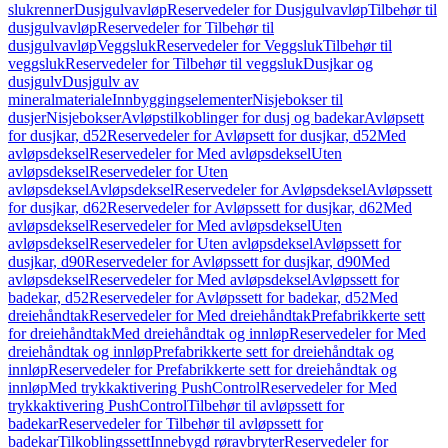
slukrenner
Dusjgulvavløp
Reservedeler for Dusjgulvavløp
Tilbehør til
dusjgulvavløp
Reservedeler for Tilbehør til
dusjgulvavløp
Veggsluk
Reservedeler for Veggsluk
Tilbehør til
veggsluk
Reservedeler for Tilbehør til veggsluk
Dusjkar og
dusjgulv
Dusjgulv av
mineralmateriale
Innbyggingselementer
Nisjebokser til
dusjer
Nisjebokser
Avløpstilkoblinger for dusj og badekar
Avløpsett
for dusjkar, d52
Reservedeler for Avløpsett for dusjkar, d52
Med
avløpsdeksel
Reservedeler for Med avløpsdeksel
Uten
avløpsdeksel
Reservedeler for Uten
avløpsdeksel
Avløpsdeksel
Reservedeler for Avløpsdeksel
Avløpssett
for dusjkar, d62
Reservedeler for Avløpssett for dusjkar, d62
Med
avløpsdeksel
Reservedeler for Med avløpsdeksel
Uten
avløpsdeksel
Reservedeler for Uten avløpsdeksel
Avløpssett for
dusjkar, d90
Reservedeler for Avløpssett for dusjkar, d90
Med
avløpsdeksel
Reservedeler for Med avløpsdeksel
Avløpssett for
badekar, d52
Reservedeler for Avløpssett for badekar, d52
Med
dreiehåndtak
Reservedeler for Med dreiehåndtak
Prefabrikkerte sett
for dreiehåndtak
Med dreiehåndtak og innløp
Reservedeler for Med
dreiehåndtak og innløp
Prefabrikkerte sett for dreiehåndtak og
innløp
Reservedeler for Prefabrikkerte sett for dreiehåndtak og
innløp
Med trykkaktivering PushControl
Reservedeler for Med
trykkaktivering PushControl
Tilbehør til avløpssett for
badekar
Reservedeler for Tilbehør til avløpssett for
badekar
Tilkoblingssett
Innebygd røravbryter
Reservedeler for