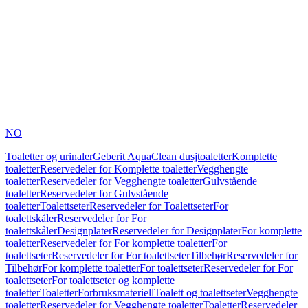
NO
Toaletter og urinaler
Geberit AquaClean dusjtoaletter
Komplette
toaletter
Reservedeler for Komplette toaletter
Vegghengte
toaletter
Reservedeler for Vegghengte toaletter
Gulvstående
toaletter
Reservedeler for Gulvstående
toaletter
Toalettseter
Reservedeler for Toalettseter
For
toalettskåler
Reservedeler for For
toalettskåler
Designplater
Reservedeler for Designplater
For komplette
toaletter
Reservedeler for For komplette toaletter
For
toalettseter
Reservedeler for For toalettseter
Tilbehør
Reservedeler for
Tilbehør
For komplette toaletter
For toalettseter
Reservedeler for For
toalettseter
For toalettseter og komplette
toaletter
Toaletter
Forbruksmateriell
Toalett og toalettseter
Vegghengte
toaletter
Reservedeler for Vegghengte toaletter
Toaletter
Reservedeler