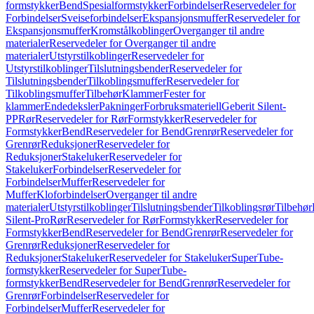
formstykker
Bend
Spesialformstykker
Forbindelser
Reservedeler for
Forbindelser
Sveiseforbindelser
Ekspansjonsmuffer
Reservedeler for
Ekspansjonsmuffer
Kromstålkoblinger
Overganger til andre
materialer
Reservedeler for Overganger til andre
materialer
Utstyrstilkoblinger
Reservedeler for
Utstyrstilkoblinger
Tilslutningsbender
Reservedeler for
Tilslutningsbender
Tilkoblingsmuffer
Reservedeler for
Tilkoblingsmuffer
Tilbehør
Klammer
Fester for
klammer
Endedeksler
Pakninger
Forbruksmateriell
Geberit Silent-
PP
Rør
Reservedeler for Rør
Formstykker
Reservedeler for
Formstykker
Bend
Reservedeler for Bend
Grenrør
Reservedeler for
Grenrør
Reduksjoner
Reservedeler for
Reduksjoner
Stakeluker
Reservedeler for
Stakeluker
Forbindelser
Reservedeler for
Forbindelser
Muffer
Reservedeler for
Muffer
Kloforbindelser
Overganger til andre
materialer
Utstyrstilkoblinger
Tilslutningsbender
Tilkoblingsrør
Tilbehør
Silent-Pro
Rør
Reservedeler for Rør
Formstykker
Reservedeler for
Formstykker
Bend
Reservedeler for Bend
Grenrør
Reservedeler for
Grenrør
Reduksjoner
Reservedeler for
Reduksjoner
Stakeluker
Reservedeler for Stakeluker
SuperTube-
formstykker
Reservedeler for SuperTube-
formstykker
Bend
Reservedeler for Bend
Grenrør
Reservedeler for
Grenrør
Forbindelser
Reservedeler for
Forbindelser
Muffer
Reservedeler for