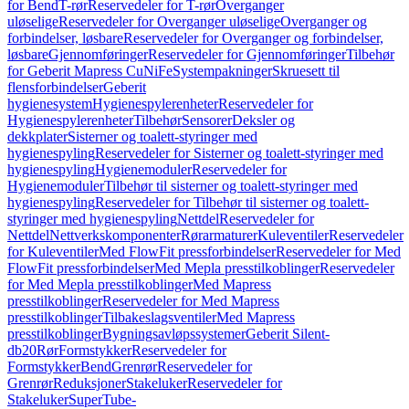
for Bend
T-rør
Reservedeler for T-rør
Overganger
uløselige
Reservedeler for Overganger uløselige
Overganger og
forbindelser, løsbare
Reservedeler for Overganger og forbindelser,
løsbare
Gjennomføringer
Reservedeler for Gjennomføringer
Tilbehør
for Geberit Mapress CuNiFe
Systempakninger
Skruesett til
flensforbindelser
Geberit
hygienesystem
Hygienespylerenheter
Reservedeler for
Hygienespylerenheter
Tilbehør
Sensorer
Deksler og
dekkplater
Sisterner og toalett-styringer med
hygienespyling
Reservedeler for Sisterner og toalett-styringer med
hygienespyling
Hygienemoduler
Reservedeler for
Hygienemoduler
Tilbehør til sisterner og toalett-styringer med
hygienespyling
Reservedeler for Tilbehør til sisterner og toalett-
styringer med hygienespyling
Nettdel
Reservedeler for
Nettdel
Nettverkskomponenter
Rørarmaturer
Kuleventiler
Reservedeler
for Kuleventiler
Med FlowFit pressforbindelser
Reservedeler for Med
FlowFit pressforbindelser
Med Mepla presstilkoblinger
Reservedeler
for Med Mepla presstilkoblinger
Med Mapress
presstilkoblinger
Reservedeler for Med Mapress
presstilkoblinger
Tilbakeslagsventiler
Med Mapress
presstilkoblinger
Bygningsavløpssystemer
Geberit Silent-
db20
Rør
Formstykker
Reservedeler for
Formstykker
Bend
Grenrør
Reservedeler for
Grenrør
Reduksjoner
Stakeluker
Reservedeler for
Stakeluker
SuperTube-