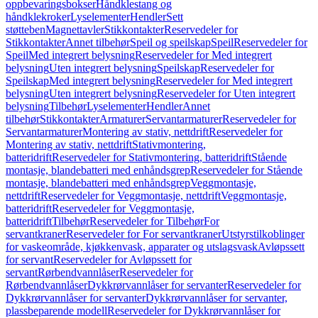
oppbevaringsbokser
Håndklestang og
håndklekroker
Lyselementer
Hendler
Sett
støtteben
Magnettavler
Stikkontakter
Reservedeler for
Stikkontakter
Annet tilbehør
Speil og speilskap
Speil
Reservedeler for
Speil
Med integrert belysning
Reservedeler for Med integrert
belysning
Uten integrert belysning
Speilskap
Reservedeler for
Speilskap
Med integrert belysning
Reservedeler for Med integrert
belysning
Uten integrert belysning
Reservedeler for Uten integrert
belysning
Tilbehør
Lyselementer
Hendler
Annet
tilbehør
Stikkontakter
Armaturer
Servantarmaturer
Reservedeler for
Servantarmaturer
Montering av stativ, nettdrift
Reservedeler for
Montering av stativ, nettdrift
Stativmontering,
batteridrift
Reservedeler for Stativmontering, batteridrift
Stående
montasje, blandebatteri med enhåndsgrep
Reservedeler for Stående
montasje, blandebatteri med enhåndsgrep
Veggmontasje,
nettdrift
Reservedeler for Veggmontasje, nettdrift
Veggmontasje,
batteridrift
Reservedeler for Veggmontasje,
batteridrift
Tilbehør
Reservedeler for Tilbehør
For
servantkraner
Reservedeler for For servantkraner
Utstyrstilkoblinger
for vaskeområde, kjøkkenvask, apparater og utslagsvask
Avløpssett
for servant
Reservedeler for Avløpssett for
servant
Rørbendvannlåser
Reservedeler for
Rørbendvannlåser
Dykkrørvannlåser for servanter
Reservedeler for
Dykkrørvannlåser for servanter
Dykkrørvannlåser for servanter,
plassbeparende modell
Reservedeler for Dykkrørvannlåser for