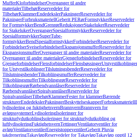
Muffer
Kloforbindelser
Overganger til andre
materialer
Tilbehør
Reservedeler for
Tilbehør
Klammer
Endedeksler
Pakninger
Reservedeler for
Pakninger
Forbruksmateriell
Geberit PE
Rør
Formstykker
Reservedeler
for Formstykker
Bend
Grenrør
Reduksjoner
Stakeluker
Reservedeler
for Stakeluker
Overganger
Spesialformstykker
Reservedeler for
Spesialformstykker
SuperTube-
formstykker
Bend
Spesialformstykker
Forbindelser
Reservedeler for
Forbindelser
Sveiseforbindelser
Ekspansjonsmuffer
Reservedeler for
Ekspansjonsmuffer
Overganger til andre materialer
Reservedeler for
Overganger til andre materialer
Gjengeforbindelser
Reservedeler for
Gjengeforbindelser
Flensforbindelser
Flensbøssinger
Utstyrstilkoblinge
for Utstyrstilkoblinger
Tilslutningsbender
Reservedeler for
Tilslutningsbender
Tilkobliingsmuffer
Reservedeler for
Tilkobliingsmuffer
Tilkoblingsrør
Reservedeler for
Tilkoblingsrør
Rørbendvannlåser
Reservedeler for
Rørbendvannlåser
Spiralvannlåser
Reservedeler for
Spiralvannlåser
Tilbehør
Klammer
Fester for klammer
Bærende
strukturer
Endedeksler
Pakninger
Beskyttelseskapper
Forbruksmateriell
lydisolering og fuktighetsvern
Brannvern
Brannvern for
avløpssystemer
Lydisolering
Isoleringer for
strukturlydutkobling
Isoleringer for strukturlydutkobling og
luftlydisolering
Fuktighetsvern
Tettinger
Ventilatorventiler for
avløp
Ventilatorventiler
Energistoppeventiler
Geberit Pluvia
takdrenering
Takavløp
Reservedeler for Takavløp
Takavløp opptil 12