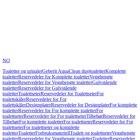
NO
Toaletter og urinaler
Geberit AquaClean dusjtoaletter
Komplette
toaletter
Reservedeler for Komplette toaletter
Vegghengte
toaletter
Reservedeler for Vegghengte toaletter
Gulvstående
toaletter
Reservedeler for Gulvstående
toaletter
Toalettseter
Reservedeler for Toalettseter
For
toalettskåler
Reservedeler for For
toalettskåler
Designplater
Reservedeler for Designplater
For komplette
toaletter
Reservedeler for For komplette toaletter
For
toalettseter
Reservedeler for For toalettseter
Tilbehør
Reservedeler for
Tilbehør
For komplette toaletter
For toalettseter
Reservedeler for For
toalettseter
For toalettseter og komplette
toaletter
Toaletter
Forbruksmateriell
Toalett og toalettseter
Vegghengte
toaletter
Reservedeler for Vegghengte toaletter
Toaletter
Reservedeler