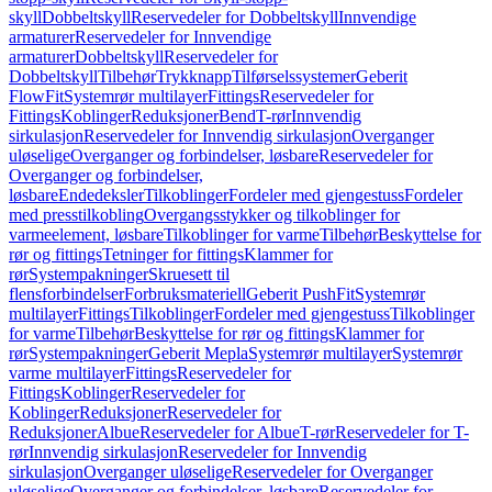
skyll
Dobbeltskyll
Reservedeler for Dobbeltskyll
Innvendige
armaturer
Reservedeler for Innvendige
armaturer
Dobbeltskyll
Reservedeler for
Dobbeltskyll
Tilbehør
Trykknapp
Tilførselssystemer
Geberit
FlowFit
Systemrør multilayer
Fittings
Reservedeler for
Fittings
Koblinger
Reduksjoner
Bend
T-rør
Innvendig
sirkulasjon
Reservedeler for Innvendig sirkulasjon
Overganger
uløselige
Overganger og forbindelser, løsbare
Reservedeler for
Overganger og forbindelser,
løsbare
Endedeksler
Tilkoblinger
Fordeler med gjengestuss
Fordeler
med presstilkobling
Overgangsstykker og tilkoblinger for
varmeelement, løsbare
Tilkoblinger for varme
Tilbehør
Beskyttelse for
rør og fittings
Tetninger for fittings
Klammer for
rør
Systempakninger
Skruesett til
flensforbindelser
Forbruksmateriell
Geberit PushFit
Systemrør
multilayer
Fittings
Tilkoblinger
Fordeler med gjengestuss
Tilkoblinger
for varme
Tilbehør
Beskyttelse for rør og fittings
Klammer for
rør
Systempakninger
Geberit Mepla
Systemrør multilayer
Systemrør
varme multilayer
Fittings
Reservedeler for
Fittings
Koblinger
Reservedeler for
Koblinger
Reduksjoner
Reservedeler for
Reduksjoner
Albue
Reservedeler for Albue
T-rør
Reservedeler for T-
rør
Innvendig sirkulasjon
Reservedeler for Innvendig
sirkulasjon
Overganger uløselige
Reservedeler for Overganger
uløselige
Overganger og forbindelser, løsbare
Reservedeler for