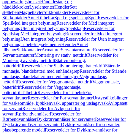
oppbevaringsbokser
Håndklestang og
håndklekroker
Lyselementer
Hendler
Sett
støtteben
Magnettavler
Stikkontakter
Reservedeler for
Stikkontakter
Annet tilbehør
Speil og speilskap
Speil
Reservedeler for
Speil
Med integrert belysning
Reservedeler for Med integrert
belysning
Uten integrert belysning
Speilskap
Reservedeler for
Speilskap
Med integrert belysning
Reservedeler for Med integrert
belysning
Uten integrert belysning
Reservedeler for Uten integrert
belysning
Tilbehør
Lyselementer
Hendler
Annet
tilbehør
Stikkontakter
Armaturer
Servantarmaturer
Reservedeler for
Servantarmaturer
Montering av stativ, nettdrift
Reservedeler for
Montering av stativ, nettdrift
Stativmontering,
batteridrift
Reservedeler for Stativmontering, batteridrift
Stående
montasje, blandebatteri med enhåndsgrep
Reservedeler for Stående
montasje, blandebatteri med enhåndsgrep
Veggmontasje,
nettdrift
Reservedeler for Veggmontasje, nettdrift
Veggmontasje,
batteridrift
Reservedeler for Veggmontasje,
batteridrift
Tilbehør
Reservedeler for Tilbehør
For
servantkraner
Reservedeler for For servantkraner
Utstyrstilkoblinger
for vaskeområde, kjøkkenvask, apparater og utslagsvask
Avløpssett
for servant
Reservedeler for Avløpssett for
servant
Rørbendvannlåser
Reservedeler for
Rørbendvannlåser
Dykkrørvannlåser for servanter
Reservedeler for
Dykkrørvannlåser for servanter
Dykkrørvannlåser for servanter,
plassbeparende modell
Reservedeler for Dykkrørvannlåser for