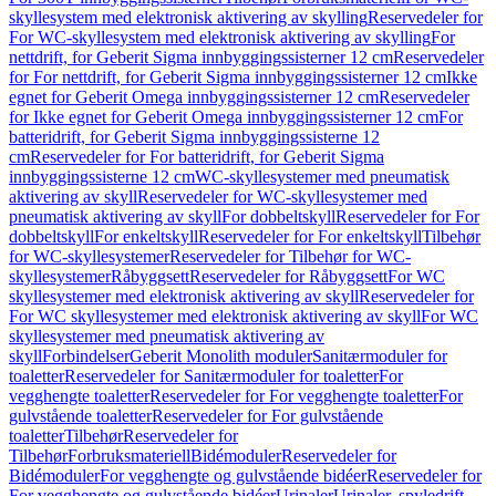
skyllesystem med elektronisk aktivering av skylling
Reservedeler for
For WC-skyllesystem med elektronisk aktivering av skylling
For
nettdrift, for Geberit Sigma innbyggingssisterner 12 cm
Reservedeler
for For nettdrift, for Geberit Sigma innbyggingssisterner 12 cm
Ikke
egnet for Geberit Omega innbyggingssisterner 12 cm
Reservedeler
for Ikke egnet for Geberit Omega innbyggingssisterner 12 cm
For
batteridrift, for Geberit Sigma innbyggingssisterne 12
cm
Reservedeler for For batteridrift, for Geberit Sigma
innbyggingssisterne 12 cm
WC-skyllesystemer med pneumatisk
aktivering av skyll
Reservedeler for WC-skyllesystemer med
pneumatisk aktivering av skyll
For dobbeltskyll
Reservedeler for For
dobbeltskyll
For enkeltskyll
Reservedeler for For enkeltskyll
Tilbehør
for WC-skyllesystemer
Reservedeler for Tilbehør for WC-
skyllesystemer
Råbyggsett
Reservedeler for Råbyggsett
For WC
skyllesystemer med elektronisk aktivering av skyll
Reservedeler for
For WC skyllesystemer med elektronisk aktivering av skyll
For WC
skyllesystemer med pneumatisk aktivering av
skyll
Forbindelser
Geberit Monolith moduler
Sanitærmoduler for
toaletter
Reservedeler for Sanitærmoduler for toaletter
For
vegghengte toaletter
Reservedeler for For vegghengte toaletter
For
gulvstående toaletter
Reservedeler for For gulvstående
toaletter
Tilbehør
Reservedeler for
Tilbehør
Forbruksmateriell
Bidémoduler
Reservedeler for
Bidémoduler
For vegghengte og gulvstående bidéer
Reservedeler for
For vegghengte og gulvstående bidéer
Urinaler
Urinaler, spyledrift,