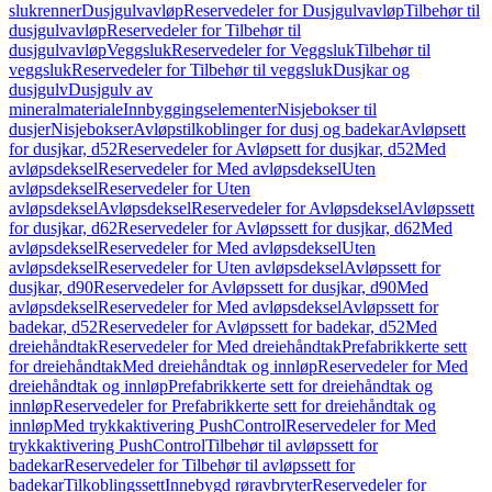
slukrenner
Dusjgulvavløp
Reservedeler for Dusjgulvavløp
Tilbehør til
dusjgulvavløp
Reservedeler for Tilbehør til
dusjgulvavløp
Veggsluk
Reservedeler for Veggsluk
Tilbehør til
veggsluk
Reservedeler for Tilbehør til veggsluk
Dusjkar og
dusjgulv
Dusjgulv av
mineralmateriale
Innbyggingselementer
Nisjebokser til
dusjer
Nisjebokser
Avløpstilkoblinger for dusj og badekar
Avløpsett
for dusjkar, d52
Reservedeler for Avløpsett for dusjkar, d52
Med
avløpsdeksel
Reservedeler for Med avløpsdeksel
Uten
avløpsdeksel
Reservedeler for Uten
avløpsdeksel
Avløpsdeksel
Reservedeler for Avløpsdeksel
Avløpssett
for dusjkar, d62
Reservedeler for Avløpssett for dusjkar, d62
Med
avløpsdeksel
Reservedeler for Med avløpsdeksel
Uten
avløpsdeksel
Reservedeler for Uten avløpsdeksel
Avløpssett for
dusjkar, d90
Reservedeler for Avløpssett for dusjkar, d90
Med
avløpsdeksel
Reservedeler for Med avløpsdeksel
Avløpssett for
badekar, d52
Reservedeler for Avløpssett for badekar, d52
Med
dreiehåndtak
Reservedeler for Med dreiehåndtak
Prefabrikkerte sett
for dreiehåndtak
Med dreiehåndtak og innløp
Reservedeler for Med
dreiehåndtak og innløp
Prefabrikkerte sett for dreiehåndtak og
innløp
Reservedeler for Prefabrikkerte sett for dreiehåndtak og
innløp
Med trykkaktivering PushControl
Reservedeler for Med
trykkaktivering PushControl
Tilbehør til avløpssett for
badekar
Reservedeler for Tilbehør til avløpssett for
badekar
Tilkoblingssett
Innebygd røravbryter
Reservedeler for