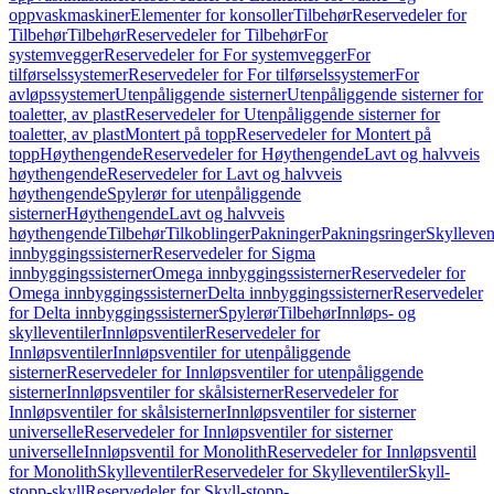
oppvaskmaskiner
Elementer for konsoller
Tilbehør
Reservedeler for
Tilbehør
Tilbehør
Reservedeler for Tilbehør
For
systemvegger
Reservedeler for For systemvegger
For
tilførselssystemer
Reservedeler for For tilførselssystemer
For
avløpssystemer
Utenpåliggende sisterner
Utenpåliggende sisterner for
toaletter, av plast
Reservedeler for Utenpåliggende sisterner for
toaletter, av plast
Montert på topp
Reservedeler for Montert på
topp
Høythengende
Reservedeler for Høythengende
Lavt og halvveis
høythengende
Reservedeler for Lavt og halvveis
høythengende
Spylerør for utenpåliggende
sisterner
Høythengende
Lavt og halvveis
høythengende
Tilbehør
Tilkoblinger
Pakninger
Pakningsringer
Skylleven
innbyggingssisterner
Reservedeler for Sigma
innbyggingssisterner
Omega innbyggingssisterner
Reservedeler for
Omega innbyggingssisterner
Delta innbyggingssisterner
Reservedeler
for Delta innbyggingssisterner
Spylerør
Tilbehør
Innløps- og
skylleventiler
Innløpsventiler
Reservedeler for
Innløpsventiler
Innløpsventiler for utenpåliggende
sisterner
Reservedeler for Innløpsventiler for utenpåliggende
sisterner
Innløpsventiler for skålsisterner
Reservedeler for
Innløpsventiler for skålsisterner
Innløpsventiler for sisterner
universelle
Reservedeler for Innløpsventiler for sisterner
universelle
Innløpsventil for Monolith
Reservedeler for Innløpsventil
for Monolith
Skylleventiler
Reservedeler for Skylleventiler
Skyll-
stopp-skyll
Reservedeler for Skyll-stopp-