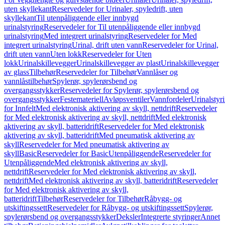
uten skyllekant
Reservedeler for Urinaler, spyledrift, uten
skyllekant
Til utenpåliggende eller innbygd
urinalstyring
Reservedeler for Til utenpåliggende eller innbygd
urinalstyring
Med integrert urinalstyring
Reservedeler for Med
integrert urinalstyring
Urinal, drift uten vann
Reservedeler for Urinal,
drift uten vann
Uten lokk
Reservedeler for Uten
lokk
Urinalskillevegger
Urinalskillevegger av plast
Urinalskillevegger
av glass
Tilbehør
Reservedeler for Tilbehør
Vannlåser og
vannlåstilbehør
Spylerør, spylerørsbend og
overgangsstykker
Reservedeler for Spylerør, spylerørsbend og
overgangsstykker
Festemateriell
Avløpsventiler
Vannfordeler
Urinalstyr
for Innfelt
Med elektronisk aktivering av skyll, nettdrift
Reservedeler
for Med elektronisk aktivering av skyll, nettdrift
Med elektronisk
aktivering av skyll, batteridrift
Reservedeler for Med elektronisk
aktivering av skyll, batteridrift
Med pneumatisk aktivering av
skyll
Reservedeler for Med pneumatisk aktivering av
skyll
Basic
Reservedeler for Basic
Utenpåliggende
Reservedeler for
Utenpåliggende
Med elektronisk aktivering av skyll,
nettdrift
Reservedeler for Med elektronisk aktivering av skyll,
nettdrift
Med elektronisk aktivering av skyll, batteridrift
Reservedeler
for Med elektronisk aktivering av skyll,
batteridrift
Tilbehør
Reservedeler for Tilbehør
Råbygg- og
utskiftingssett
Reservedeler for Råbygg- og utskiftingssett
Spylerør,
spylerørsbend og overgangsstykker
Deksler
Integrerte styringer
Annet