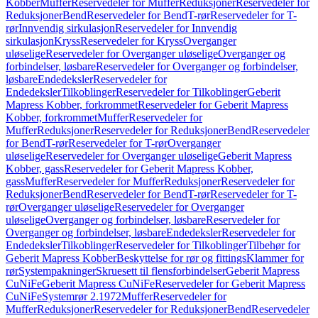
Kobber
Muffer
Reservedeler for Muffer
Reduksjoner
Reservedeler for
Reduksjoner
Bend
Reservedeler for Bend
T-rør
Reservedeler for T-
rør
Innvendig sirkulasjon
Reservedeler for Innvendig
sirkulasjon
Kryss
Reservedeler for Kryss
Overganger
uløselige
Reservedeler for Overganger uløselige
Overganger og
forbindelser, løsbare
Reservedeler for Overganger og forbindelser,
løsbare
Endedeksler
Reservedeler for
Endedeksler
Tilkoblinger
Reservedeler for Tilkoblinger
Geberit
Mapress Kobber, forkrommet
Reservedeler for Geberit Mapress
Kobber, forkrommet
Muffer
Reservedeler for
Muffer
Reduksjoner
Reservedeler for Reduksjoner
Bend
Reservedeler
for Bend
T-rør
Reservedeler for T-rør
Overganger
uløselige
Reservedeler for Overganger uløselige
Geberit Mapress
Kobber, gass
Reservedeler for Geberit Mapress Kobber,
gass
Muffer
Reservedeler for Muffer
Reduksjoner
Reservedeler for
Reduksjoner
Bend
Reservedeler for Bend
T-rør
Reservedeler for T-
rør
Overganger uløselige
Reservedeler for Overganger
uløselige
Overganger og forbindelser, løsbare
Reservedeler for
Overganger og forbindelser, løsbare
Endedeksler
Reservedeler for
Endedeksler
Tilkoblinger
Reservedeler for Tilkoblinger
Tilbehør for
Geberit Mapress Kobber
Beskyttelse for rør og fittings
Klammer for
rør
Systempakninger
Skruesett til flensforbindelser
Geberit Mapress
CuNiFe
Geberit Mapress CuNiFe
Reservedeler for Geberit Mapress
CuNiFe
Systemrør 2.1972
Muffer
Reservedeler for
Muffer
Reduksjoner
Reservedeler for Reduksjoner
Bend
Reservedeler