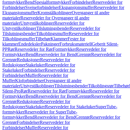
formstykker
Bend
Spesialformstykker
Forbindelser
Reservedeler for
Forbindelser
Sveiseforbindelser
Ekspansjonsmuffer
Reservedeler for
Ekspansjonsmuffer
Kromstålkoblinger
Overganger til andre
materialer
Reservedeler for Overganger til andre
materialer
Utstyrstilkoblinger
Reservedeler for
Utstyrstilkoblinger
Tilslutningsbender
Reservedeler for
Tilslutningsbender
Tilkoblingsmuffer
Reservedeler for
Tilkoblingsmuffer
Tilbehør
Klammer
Fester for
klammer
Endedeksler
Pakninger
Forbruksmateriell
Geberit Silent-
PP
Rør
Reservedeler for Rør
Formstykker
Reservedeler for
Formstykker
Bend
Reservedeler for Bend
Grenrør
Reservedeler for
Grenrør
Reduksjoner
Reservedeler for
Reduksjoner
Stakeluker
Reservedeler for
Stakeluker
Forbindelser
Reservedeler for
Forbindelser
Muffer
Reservedeler for
Muffer
Kloforbindelser
Overganger til andre
materialer
Utstyrstilkoblinger
Tilslutningsbender
Tilkoblingsrør
Tilbehør
Silent-Pro
Rør
Reservedeler for Rør
Formstykker
Reservedeler for
Formstykker
Bend
Reservedeler for Bend
Grenrør
Reservedeler for
Grenrør
Reduksjoner
Reservedeler for
Reduksjoner
Stakeluker
Reservedeler for Stakeluker
SuperTube-
formstykker
Reservedeler for SuperTube-
formstykker
Bend
Reservedeler for Bend
Grenrør
Reservedeler for
Grenrør
Forbindelser
Reservedeler for
Forbindelser
Muffer
Reservedeler for