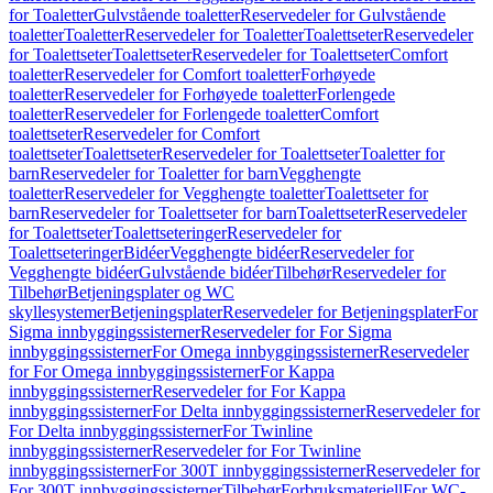
for Toaletter
Gulvstående toaletter
Reservedeler for Gulvstående
toaletter
Toaletter
Reservedeler for Toaletter
Toalettseter
Reservedeler
for Toalettseter
Toalettseter
Reservedeler for Toalettseter
Comfort
toaletter
Reservedeler for Comfort toaletter
Forhøyede
toaletter
Reservedeler for Forhøyede toaletter
Forlengede
toaletter
Reservedeler for Forlengede toaletter
Comfort
toalettseter
Reservedeler for Comfort
toalettseter
Toalettseter
Reservedeler for Toalettseter
Toaletter for
barn
Reservedeler for Toaletter for barn
Vegghengte
toaletter
Reservedeler for Vegghengte toaletter
Toalettseter for
barn
Reservedeler for Toalettseter for barn
Toalettseter
Reservedeler
for Toalettseter
Toalettseteringer
Reservedeler for
Toalettseteringer
Bidéer
Vegghengte bidéer
Reservedeler for
Vegghengte bidéer
Gulvstående bidéer
Tilbehør
Reservedeler for
Tilbehør
Betjeningsplater og WC
skyllesystemer
Betjeningsplater
Reservedeler for Betjeningsplater
For
Sigma innbyggingssisterner
Reservedeler for For Sigma
innbyggingssisterner
For Omega innbyggingssisterner
Reservedeler
for For Omega innbyggingssisterner
For Kappa
innbyggingssisterner
Reservedeler for For Kappa
innbyggingssisterner
For Delta innbyggingssisterner
Reservedeler for
For Delta innbyggingssisterner
For Twinline
innbyggingssisterner
Reservedeler for For Twinline
innbyggingssisterner
For 300T innbyggingssisterner
Reservedeler for
For 300T innbyggingssisterner
Tilbehør
Forbruksmateriell
For WC-