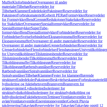
Muffer
Kloforbindelser
Overganger til andre
materialer
Tilbehør
Reservedeler for
Tilbehør
Klammer
Endedeksler
Pakninger
Reservedeler for
Pakninger
Forbruksmateriell
Geberit PE
Rør
Formstykker
Reservedeler
for Formstykker
Bend
Grenrør
Reduksjoner
Stakeluker
Reservedeler
for Stakeluker
Overganger
Spesialformstykker
Reservedeler for
Spesialformstykker
SuperTube-
formstykker
Bend
Spesialformstykker
Forbindelser
Reservedeler for
Forbindelser
Sveiseforbindelser
Ekspansjonsmuffer
Reservedeler for
Ekspansjonsmuffer
Overganger til andre materialer
Reservedeler for
Overganger til andre materialer
Gjengeforbindelser
Reservedeler for
Gjengeforbindelser
Flensforbindelser
Flensbøssinger
Utstyrstilkoblinge
for Utstyrstilkoblinger
Tilslutningsbender
Reservedeler for
Tilslutningsbender
Tilkobliingsmuffer
Reservedeler for
Tilkobliingsmuffer
Tilkoblingsrør
Reservedeler for
Tilkoblingsrør
Rørbendvannlåser
Reservedeler for
Rørbendvannlåser
Spiralvannlåser
Reservedeler for
Spiralvannlåser
Tilbehør
Klammer
Fester for klammer
Bærende
strukturer
Endedeksler
Pakninger
Beskyttelseskapper
Forbruksmateriell
lydisolering og fuktighetsvern
Brannvern
Brannvern for
avløpssystemer
Lydisolering
Isoleringer for
strukturlydutkobling
Isoleringer for strukturlydutkobling og
luftlydisolering
Fuktighetsvern
Tettinger
Ventilatorventiler for
avløp
Ventilatorventiler
Energistoppeventiler
Geberit Pluvia
takdrenering
Takavløp
Reservedeler for Takavløp
Takavløp opptil 12