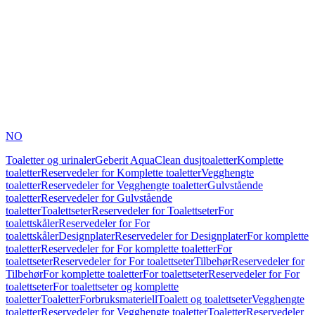
NO
Toaletter og urinaler
Geberit AquaClean dusjtoaletter
Komplette
toaletter
Reservedeler for Komplette toaletter
Vegghengte
toaletter
Reservedeler for Vegghengte toaletter
Gulvstående
toaletter
Reservedeler for Gulvstående
toaletter
Toalettseter
Reservedeler for Toalettseter
For
toalettskåler
Reservedeler for For
toalettskåler
Designplater
Reservedeler for Designplater
For komplette
toaletter
Reservedeler for For komplette toaletter
For
toalettseter
Reservedeler for For toalettseter
Tilbehør
Reservedeler for
Tilbehør
For komplette toaletter
For toalettseter
Reservedeler for For
toalettseter
For toalettseter og komplette
toaletter
Toaletter
Forbruksmateriell
Toalett og toalettseter
Vegghengte
toaletter
Reservedeler for Vegghengte toaletter
Toaletter
Reservedeler