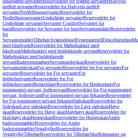
små
Hjørne-servanter
Reservedeler for Hjørne-servanter
Halvveis
nedfelt servanter
Reservedeler for Halvveis nedfelt
servanter
Nedfellingsservanter
Reservedeler for
Nedfellingsservanter
Underlimte servanter
Reservedeler for
Underlimte servanter
Servanter Comfort
Servanter for
barn
Reservedeler for Servanter for barn
Servantområder
Reservedeler
for
Servantområder
Tilbehør
Avløpsdeksel
Festemateriell
Dekorblending
Mø
med håndvask
Reservedeler for Møbelpakker med
håndvask
Møbelpakker med heldekkende servant
Reservedeler for
Møbelpakker med heldekkende
servant
Baderomsmøbler
Servantunderskap
Reservedeler for
Servantunderskap
For servanter
Reservedeler for For servanter
For
servanter
Reservedeler for For servanter
For
dobbelservanter
Reservedeler for For
dobbelservanter
Benkeplater
Reservedeler for Benkeplater
For
toppmontert servant, bolleservant
Reservedeler for For toppmontert
servant, bolleservant
For toppmontert servant firkantet
Reservedeler
for For toppmontert servant firkantet
Sideskap
Reservedeler for
Sideskap
Lave sideskap
Reservedeler for Lave sideskap
Høye
skap
Reservedeler for Høye skap
Halvhøyt skap
Reservedeler for
Halvhøyt skap
Hengeskap
Reservedeler for Hengeskap
Andre
baderomsmøbler
Reservedeler for Andre
baderomsmøbler
Vegghyller
Reservedeler for
Vegghyller
Tilbehør
Reservedeler for Tilbehør
Skuffeinnsatser og