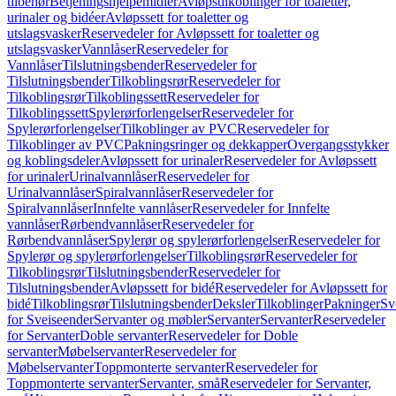
tilbehør
Betjeningshjelpemidler
Avløpstilkoblinger for toaletter,
urinaler og bidéer
Avløpssett for toaletter og
utslagsvasker
Reservedeler for Avløpssett for toaletter og
utslagsvasker
Vannlåser
Reservedeler for
Vannlåser
Tilslutningsbender
Reservedeler for
Tilslutningsbender
Tilkoblingsrør
Reservedeler for
Tilkoblingsrør
Tilkoblingssett
Reservedeler for
Tilkoblingssett
Spylerørforlengelser
Reservedeler for
Spylerørforlengelser
Tilkoblinger av PVC
Reservedeler for
Tilkoblinger av PVC
Pakningsringer og dekkapper
Overgangsstykker
og koblingsdeler
Avløpssett for urinaler
Reservedeler for Avløpssett
for urinaler
Urinalvannlåser
Reservedeler for
Urinalvannlåser
Spiralvannlåser
Reservedeler for
Spiralvannlåser
Innfelte vannlåser
Reservedeler for Innfelte
vannlåser
Rørbendvannlåser
Reservedeler for
Rørbendvannlåser
Spylerør og spylerørforlengelser
Reservedeler for
Spylerør og spylerørforlengelser
Tilkoblingsrør
Reservedeler for
Tilkoblingsrør
Tilslutningsbender
Reservedeler for
Tilslutningsbender
Avløpssett for bidé
Reservedeler for Avløpssett for
bidé
Tilkoblingsrør
Tilslutningsbender
Deksler
Tilkoblinger
Pakninger
Sv
for Sveiseender
Servanter og møbler
Servanter
Servanter
Reservedeler
for Servanter
Doble servanter
Reservedeler for Doble
servanter
Møbelservanter
Reservedeler for
Møbelservanter
Toppmonterte servanter
Reservedeler for
Toppmonterte servanter
Servanter, små
Reservedeler for Servanter,