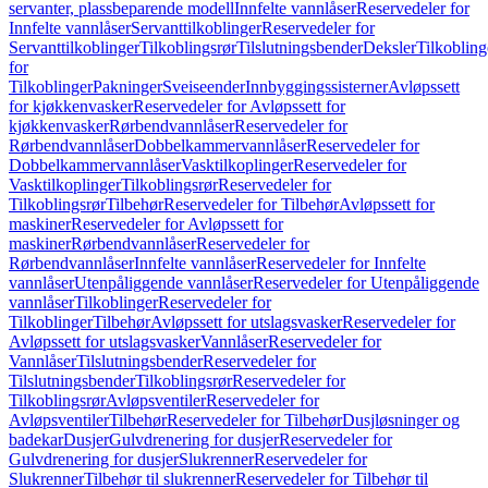
servanter, plassbeparende modell
Innfelte vannlåser
Reservedeler for
Innfelte vannlåser
Servanttilkoblinger
Reservedeler for
Servanttilkoblinger
Tilkoblingsrør
Tilslutningsbender
Deksler
Tilkobling
for
Tilkoblinger
Pakninger
Sveiseender
Innbyggingssisterner
Avløpssett
for kjøkkenvasker
Reservedeler for Avløpssett for
kjøkkenvasker
Rørbendvannlåser
Reservedeler for
Rørbendvannlåser
Dobbelkammervannlåser
Reservedeler for
Dobbelkammervannlåser
Vasktilkoplinger
Reservedeler for
Vasktilkoplinger
Tilkoblingsrør
Reservedeler for
Tilkoblingsrør
Tilbehør
Reservedeler for Tilbehør
Avløpssett for
maskiner
Reservedeler for Avløpssett for
maskiner
Rørbendvannlåser
Reservedeler for
Rørbendvannlåser
Innfelte vannlåser
Reservedeler for Innfelte
vannlåser
Utenpåliggende vannlåser
Reservedeler for Utenpåliggende
vannlåser
Tilkoblinger
Reservedeler for
Tilkoblinger
Tilbehør
Avløpssett for utslagsvasker
Reservedeler for
Avløpssett for utslagsvasker
Vannlåser
Reservedeler for
Vannlåser
Tilslutningsbender
Reservedeler for
Tilslutningsbender
Tilkoblingsrør
Reservedeler for
Tilkoblingsrør
Avløpsventiler
Reservedeler for
Avløpsventiler
Tilbehør
Reservedeler for Tilbehør
Dusjløsninger og
badekar
Dusjer
Gulvdrenering for dusjer
Reservedeler for
Gulvdrenering for dusjer
Slukrenner
Reservedeler for
Slukrenner
Tilbehør til slukrenner
Reservedeler for Tilbehør til