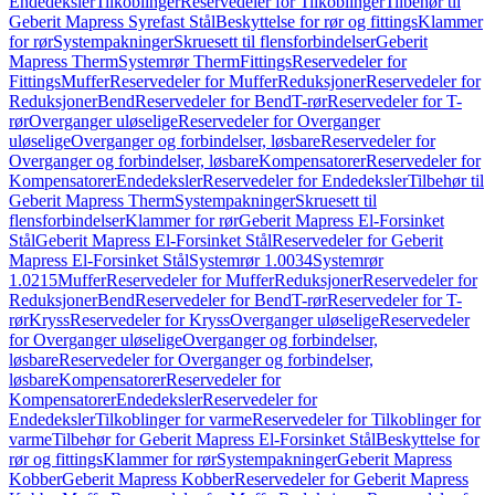
Endedeksler
Tilkoblinger
Reservedeler for Tilkoblinger
Tilbehør til
Geberit Mapress Syrefast Stål
Beskyttelse for rør og fittings
Klammer
for rør
Systempakninger
Skruesett til flensforbindelser
Geberit
Mapress Therm
Systemrør Therm
Fittings
Reservedeler for
Fittings
Muffer
Reservedeler for Muffer
Reduksjoner
Reservedeler for
Reduksjoner
Bend
Reservedeler for Bend
T-rør
Reservedeler for T-
rør
Overganger uløselige
Reservedeler for Overganger
uløselige
Overganger og forbindelser, løsbare
Reservedeler for
Overganger og forbindelser, løsbare
Kompensatorer
Reservedeler for
Kompensatorer
Endedeksler
Reservedeler for Endedeksler
Tilbehør til
Geberit Mapress Therm
Systempakninger
Skruesett til
flensforbindelser
Klammer for rør
Geberit Mapress El-Forsinket
Stål
Geberit Mapress El-Forsinket Stål
Reservedeler for Geberit
Mapress El-Forsinket Stål
Systemrør 1.0034
Systemrør
1.0215
Muffer
Reservedeler for Muffer
Reduksjoner
Reservedeler for
Reduksjoner
Bend
Reservedeler for Bend
T-rør
Reservedeler for T-
rør
Kryss
Reservedeler for Kryss
Overganger uløselige
Reservedeler
for Overganger uløselige
Overganger og forbindelser,
løsbare
Reservedeler for Overganger og forbindelser,
løsbare
Kompensatorer
Reservedeler for
Kompensatorer
Endedeksler
Reservedeler for
Endedeksler
Tilkoblinger for varme
Reservedeler for Tilkoblinger for
varme
Tilbehør for Geberit Mapress El-Forsinket Stål
Beskyttelse for
rør og fittings
Klammer for rør
Systempakninger
Geberit Mapress
Kobber
Geberit Mapress Kobber
Reservedeler for Geberit Mapress