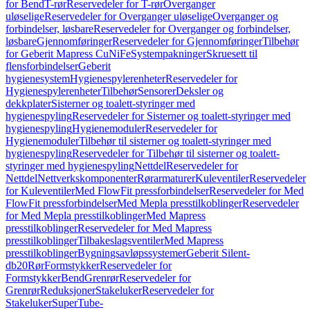
for Bend
T-rør
Reservedeler for T-rør
Overganger
uløselige
Reservedeler for Overganger uløselige
Overganger og
forbindelser, løsbare
Reservedeler for Overganger og forbindelser,
løsbare
Gjennomføringer
Reservedeler for Gjennomføringer
Tilbehør
for Geberit Mapress CuNiFe
Systempakninger
Skruesett til
flensforbindelser
Geberit
hygienesystem
Hygienespylerenheter
Reservedeler for
Hygienespylerenheter
Tilbehør
Sensorer
Deksler og
dekkplater
Sisterner og toalett-styringer med
hygienespyling
Reservedeler for Sisterner og toalett-styringer med
hygienespyling
Hygienemoduler
Reservedeler for
Hygienemoduler
Tilbehør til sisterner og toalett-styringer med
hygienespyling
Reservedeler for Tilbehør til sisterner og toalett-
styringer med hygienespyling
Nettdel
Reservedeler for
Nettdel
Nettverkskomponenter
Rørarmaturer
Kuleventiler
Reservedeler
for Kuleventiler
Med FlowFit pressforbindelser
Reservedeler for Med
FlowFit pressforbindelser
Med Mepla presstilkoblinger
Reservedeler
for Med Mepla presstilkoblinger
Med Mapress
presstilkoblinger
Reservedeler for Med Mapress
presstilkoblinger
Tilbakeslagsventiler
Med Mapress
presstilkoblinger
Bygningsavløpssystemer
Geberit Silent-
db20
Rør
Formstykker
Reservedeler for
Formstykker
Bend
Grenrør
Reservedeler for
Grenrør
Reduksjoner
Stakeluker
Reservedeler for
Stakeluker
SuperTube-