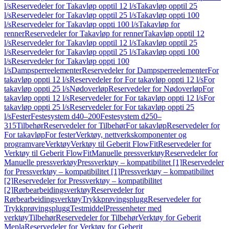
l/s
Reservedeler for Takavløp opptil 12 l/s
Takavløp opptil 25
l/s
Reservedeler for Takavløp opptil 25 l/s
Takavløp oppti 100
l/s
Reservedeler for Takavløp oppti 100 l/s
Takavløp for
renner
Reservedeler for Takavløp for renner
Takavløp opptil 12
l/s
Reservedeler for Takavløp opptil 12 l/s
Takavløp opptil 25
l/s
Reservedeler for Takavløp opptil 25 l/s
Takavløp oppti 100
l/s
Reservedeler for Takavløp oppti 100
l/s
Dampsperreelementer
Reservedeler for Dampsperreelementer
For
takavløp oppti 12 l/s
Reservedeler for For takavløp oppti 12 l/s
For
takavløp oppti 25 l/s
Nødoverløp
Reservedeler for Nødoverløp
For
takavløp oppti 12 l/s
Reservedeler for For takavløp oppti 12 l/s
For
takavløp oppti 25 l/s
Reservedeler for For takavløp oppti 25
l/s
Fester
Festesystem d40–200
Festesystem d250–
315
Tilbehør
Reservedeler for Tilbehør
For takavløp
Reservedeler for
For takavløp
For fester
Verktøy, nettverkskomponenter og
programvare
Verktøy
Verktøy til Geberit FlowFit
Reservedeler for
Verktøy til Geberit FlowFit
Manuelle pressverktøy
Reservedeler for
Manuelle pressverktøy
Pressverktøy – kompatibilitet [1]
Reservedeler
for Pressverktøy – kompatibilitet [1]
Pressverktøy – kompatibilitet
[2]
Reservedeler for Pressverktøy – kompatibilitet
[2]
Rørbearbeidingsverktøy
Reservedeler for
Rørbearbeidingsverktøy
Trykkprøvingsplugg
Reservedeler for
Trykkprøvingsplugg
Testmiddel
Pressenheter med
verktøy
Tilbehør
Reservedeler for Tilbehør
Verktøy for Geberit
Mepla
Reservedeler for Verktøy for Geberit