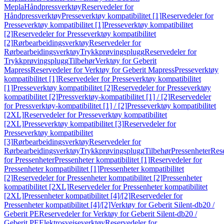
Mepla
Håndpressverktøy
Reservedeler for
Håndpressverktøy
Presseverktøy kompatibilitet [1]
Reservedeler for
Presseverktøy kompatibilitet [1]
Presseverktøy kompatibilitet
[2]
Reservedeler for Presseverktøy kompatibilitet
[2]
Rørbearbeidingsverktøy
Reservedeler for
Rørbearbeidingsverktøy
Trykkprøvingsplugg
Reservedeler for
Trykkprøvingsplugg
Tilbehør
Verktøy for Geberit
Mapress
Reservedeler for Verktøy for Geberit Mapress
Presseverktøy
kompatibilitet [1]
Reservedeler for Presseverktøy kompatibilitet
[1]
Presseverktøy kompatibilitet [2]
Reservedeler for Presseverktøy
kompatibilitet [2]
Pressverktøy-kompatibilitet [1] / [2]
Reservedeler
for Pressverktøy-kompatibilitet [1] / [2]
Presseverktøy kompatibilitet
[2XL]
Reservedeler for Presseverktøy kompatibilitet
[2XL]
Presseverktøy kompatibilitet [3]
Reservedeler for
Presseverktøy kompatibilitet
[3]
Rørbearbeidingsverktøy
Reservedeler for
Rørbearbeidingsverktøy
Trykkprøvingsplugg
Tilbehør
Pressenheter
Res
for Pressenheter
Pressenheter kompatibilitet [1]
Reservedeler for
Pressenheter kompatibilitet [1]
Pressenheter kompatibilitet
[2]
Reservedeler for Pressenheter kompatibilitet [2]
Pressenheter
kompatibilitet [2XL]
Reservedeler for Pressenheter kompatibilitet
[2XL]
Pressenheter kompatibilitet [4]/[2]
Reservedeler for
Pressenheter kompatibilitet [4]/[2]
Verktøy for Geberit Silent-db20 /
Geberit PE
Reservedeler for Verktøy for Geberit Silent-db20 /
Geberit PE
Elektrosveiseverktøy
Reservedeler for