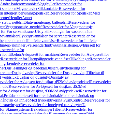
r Andre baderomsmøbler
Vegghyller
Reservedeler for
t støtteben
Magnettavler
Stikkontakter
Reservedeler for
n integrert belysning
Speilskap
Reservedeler for Speilskap
Med
menter
Hendler
Annet
tativ, nettdrift
Stativmontering, batteridrift
Reservedeler for
grep
Veggmontasje, nettdrift
Reservedeler for Veggmontasje,
 for For servantkraner
Utstyrstilkoblinger for vaskeområde,
ndvannlåser
Dykkrørvannlåser for servanter
Reservedeler for
ssbeparende modell
Innfelte vannlåser
Reservedeler for Innfelte
linger
Pakninger
Sveiseender
Innbyggingssisterner
Avløpssett for
eservedeler for
r for Tilbehør
Avløpssett for maskiner
Reservedeler for Avløpssett for
r
Reservedeler for Utenpåliggende vannlåser
Tilkoblinger
Reservedeler
tningsbender
Reservedeler for
hør
Dusjløsninger og badekar
Dusjer
Gulvdrenering for
ukrenner
Dusjgulvavløp
Reservedeler for Dusjgulvavløp
Tilbehør til
il veggsluk
Dusjkar og dusjgulv
Dusjgulv av
rvedeler for Avløpsett for dusjkar, d52
Med avløpsdeksel
Reservedeler
r, d62
Reservedeler for Avløpssett for dusjkar, d62
Med
 for Avløpssett for dusjkar, d90
Med avløpsdeksel
Reservedeler for
tak
Prefabrikkerte sett for dreiehåndtak
Med dreiehåndtak og
iehåndtak og innløp
Med trykkaktivering PushControl
Reservedeler for
 røravbryter
Reservedeler for Innebygd røravbryter
T-
 for Skinnesystemer
Bekledninger
Tilbehør
Reservedeler for
 for servanter
Reservedeler for Elementer for servanter
Bidé-