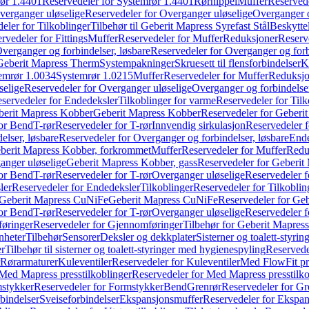
ør 1.4401
Reservedeler for Systemrør 1.4401
Rørnippel
Muffer
Reservede
verganger uløselige
Reservedeler for Overganger uløselige
Overganger o
eler for Tilkoblinger
Tilbehør til Geberit Mapress Syrefast Stål
Beskyttel
rvedeler for Fittings
Muffer
Reservedeler for Muffer
Reduksjoner
Reserv
verganger og forbindelser, løsbare
Reservedeler for Overganger og forb
 Geberit Mapress Therm
Systempakninger
Skruesett til flensforbindelser
K
emrør 1.0034
Systemrør 1.0215
Muffer
Reservedeler for Muffer
Reduksjo
selige
Reservedeler for Overganger uløselige
Overganger og forbindelser
servedeler for Endedeksler
Tilkoblinger for varme
Reservedeler for Tilk
berit Mapress Kobber
Geberit Mapress Kobber
Reservedeler for Geberi
for Bend
T-rør
Reservedeler for T-rør
Innvendig sirkulasjon
Reservedeler f
elser, løsbare
Reservedeler for Overganger og forbindelser, løsbare
Ende
eberit Mapress Kobber, forkrommet
Muffer
Reservedeler for Muffer
Redu
anger uløselige
Geberit Mapress Kobber, gass
Reservedeler for Geberit
for Bend
T-rør
Reservedeler for T-rør
Overganger uløselige
Reservedeler f
ler
Reservedeler for Endedeksler
Tilkoblinger
Reservedeler for Tilkoblin
Geberit Mapress CuNiFe
Geberit Mapress CuNiFe
Reservedeler for Ge
for Bend
T-rør
Reservedeler for T-rør
Overganger uløselige
Reservedeler f
øringer
Reservedeler for Gjennomføringer
Tilbehør for Geberit Mapre
nheter
Tilbehør
Sensorer
Deksler og dekkplater
Sisterner og toalett-styri
er
Tilbehør til sisterner og toalett-styringer med hygienespyling
Reservedel
Rørarmaturer
Kuleventiler
Reservedeler for Kuleventiler
Med FlowFit pr
Med Mapress presstilkoblinger
Reservedeler for Med Mapress presstilko
stykker
Reservedeler for Formstykker
Bend
Grenrør
Reservedeler for Gr
bindelser
Sveiseforbindelser
Ekspansjonsmuffer
Reservedeler for Ekspa