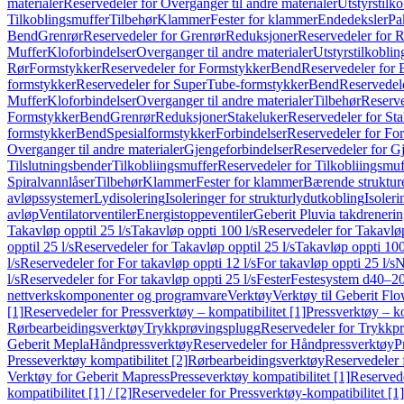
materialer
Reservedeler for Overganger til andre materialer
Utstyrstilko
Tilkoblingsmuffer
Tilbehør
Klammer
Fester for klammer
Endedeksler
Pa
Bend
Grenrør
Reservedeler for Grenrør
Reduksjoner
Reservedeler for 
Muffer
Kloforbindelser
Overganger til andre materialer
Utstyrstilkoblin
Rør
Formstykker
Reservedeler for Formstykker
Bend
Reservedeler for
formstykker
Reservedeler for SuperTube-formstykker
Bend
Reservedel
Muffer
Kloforbindelser
Overganger til andre materialer
Tilbehør
Reserve
Formstykker
Bend
Grenrør
Reduksjoner
Stakeluker
Reservedeler for St
formstykker
Bend
Spesialformstykker
Forbindelser
Reservedeler for For
Overganger til andre materialer
Gjengeforbindelser
Reservedeler for G
Tilslutningsbender
Tilkobliingsmuffer
Reservedeler for Tilkobliingsmuf
Spiralvannlåser
Tilbehør
Klammer
Fester for klammer
Bærende struktur
avløpssystemer
Lydisolering
Isoleringer for strukturlydutkobling
Isoleri
avløp
Ventilatorventiler
Energistoppeventiler
Geberit Pluvia takdreneri
Takavløp opptil 25 l/s
Takavløp oppti 100 l/s
Reservedeler for Takavløp
opptil 25 l/s
Reservedeler for Takavløp opptil 25 l/s
Takavløp oppti 100
l/s
Reservedeler for For takavløp oppti 12 l/s
For takavløp oppti 25 l/s
N
l/s
Reservedeler for For takavløp oppti 25 l/s
Fester
Festesystem d40–2
nettverkskomponenter og programvare
Verktøy
Verktøy til Geberit Flo
[1]
Reservedeler for Pressverktøy – kompatibilitet [1]
Pressverktøy – ko
Rørbearbeidingsverktøy
Trykkprøvingsplugg
Reservedeler for Trykkp
Geberit Mepla
Håndpressverktøy
Reservedeler for Håndpressverktøy
P
Presseverktøy kompatibilitet [2]
Rørbearbeidingsverktøy
Reservedeler 
Verktøy for Geberit Mapress
Presseverktøy kompatibilitet [1]
Reservede
kompatibilitet [1] / [2]
Reservedeler for Pressverktøy-kompatibilitet [1] 