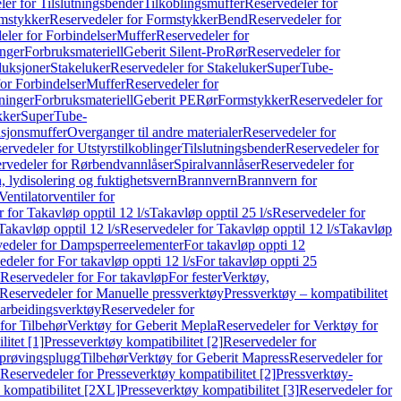
er for Tilslutningsbender
Tilkoblingsmuffer
Reservedeler for
mstykker
Reservedeler for Formstykker
Bend
Reservedeler for
eler for Forbindelser
Muffer
Reservedeler for
nger
Forbruksmateriell
Geberit Silent-Pro
Rør
Reservedeler for
duksjoner
Stakeluker
Reservedeler for Stakeluker
SuperTube-
or Forbindelser
Muffer
Reservedeler for
ninger
Forbruksmateriell
Geberit PE
Rør
Formstykker
Reservedeler for
kker
SuperTube-
nsjonsmuffer
Overganger til andre materialer
Reservedeler for
ervedeler for Utstyrstilkoblinger
Tilslutningsbender
Reservedeler for
rvedeler for Rørbendvannlåser
Spiralvannlåser
Reservedeler for
 lydisolering og fuktighetsvern
Brannvern
Brannvern for
Ventilatorventiler for
 for Takavløp opptil 12 l/s
Takavløp opptil 25 l/s
Reservedeler for
Takavløp opptil 12 l/s
Reservedeler for Takavløp opptil 12 l/s
Takavløp
edeler for Dampsperreelementer
For takavløp oppti 12
deler for For takavløp oppti 12 l/s
For takavløp oppti 25
Reservedeler for For takavløp
For fester
Verktøy,
Reservedeler for Manuelle pressverktøy
Pressverktøy – kompatibilitet
arbeidingsverktøy
Reservedeler for
for Tilbehør
Verktøy for Geberit Mepla
Reservedeler for Verktøy for
itet [1]
Presseverktøy kompatibilitet [2]
Reservedeler for
kprøvingsplugg
Tilbehør
Verktøy for Geberit Mapress
Reservedeler for
Reservedeler for Presseverktøy kompatibilitet [2]
Pressverktøy-
 kompatibilitet [2XL]
Presseverktøy kompatibilitet [3]
Reservedeler for