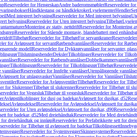
ap
Reservedeler for Hengeskap
Andre baderomsmøbler
Reservedeler fo
evaringsbokser
Håndklestang og håndklekroker
Lyselementer
Hendler
Set
peil
Med integrert belysning
Reservedeler for Med integrert belysning
Ute
rert belysning
Reservedeler for Uten integrert belysning
Tilbehør
Lysele
vantarmaturer
Montering av stativ, nettdrift
Reservedeler for Montering av s
åndsgrep
Reservedeler for Stående montasje, blandebatteri med enhånds
ridrift
Tilbehør
Reservedeler for Tilbehør
For servantkraner
Reservedeler
ler for Avløpssett for servant
Rørbendvannlåser
Reservedeler for Rørbe
beparende modell
Reservedeler for Dykkrørvannlåser for servanter, pla
blingsrør
Tilslutningsbender
Deksler
Tilkoblinger
Reservedeler for Tilkob
vannlåser
Reservedeler for Rørbendvannlåser
Dobbelkammervannlåser
R
linger
Tilkoblingsrør
Reservedeler for Tilkoblingsrør
Tilbehør
Reservedele
e vannlåser
Reservedeler for Innfelte vannlåser
Utenpåliggende vannlåse
Avløpssett for utslagsvasker
Vannlåser
Reservedeler for Vannlåser
Tilslu
sventiler
Reservedeler for Avløpsventiler
Tilbehør
Reservedeler for Tilbe
er for Slukrenner
Tilbehør til slukrenner
Reservedeler for Tilbehør til sl
ervedeler for Veggsluk
Tilbehør til veggsluk
Reservedeler for Tilbehør t
er
Avløpstilkoblinger for dusj og badekar
Avløpsett for dusjkar, d52
Rese
deksel
Avløpsdeksel
Reservedeler for Avløpsdeksel
Avløpssett for dusjka
ervedeler for Uten avløpsdeksel
Avløpssett for dusjkar, d90
Reservedeler
ett for badekar, d52
Med dreiehåndtak
Reservedeler for Med dreiehånd
t for dreiehåndtak og innløp
Reservedeler for Prefabrikkerte sett for dre
servedeler for Tilbehør til avløpssett for badekar
Tilkoblingssett
Innebygd
temvegger
Reservedeler for Systemvegger
Skinnesystemer
Reservedeler
Elementer for toaletter
Reservedeler for Elementer for toaletter
Elementer