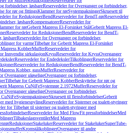
ler for Muffer
Reduksjoner
Reservedeler for
g forbindelser, løsbare
Reservedeler for Overganger og forbindelser,
se for rør og fittings
Klammer for rør
Systempakninger
Skruesett til
edeler for Reduksjoner
Bend
Reservedeler for Bend
T-rør
Reservedeler
indelser, løsbare
Kompensatorer
Reservedeler for
lammer for rør
Geberit Mapress El-Forsinket Stål
Geberit Mapress El-
ner
Reservedeler for Reduksjoner
Bend
Reservedeler for Bend
T-
, løsbare
Reservedeler for Overganger og forbindelser,
oblinger for varme
Tilbehør for Geberit Mapress El-Forsinket
t Mapress Kobber
Muffer
Reservedeler for
or Innvendig sirkulasjon
Kryss
Reservedeler for Kryss
Overganger
deksler
Reservedeler for Endedeksler
Tilkoblinger
Reservedeler for
ksjoner
Reservedeler for Reduksjoner
Bend
Reservedeler for Bend
T-
 Mapress Kobber, gass
Muffer
Reservedeler for
or Overganger uløselige
Overganger og forbindelser,
ger
Tilbehør for Geberit Mapress Kobber
Beskyttelse for rør og
berit Mapress CuNiFe
Systemrør 2.1972
Muffer
Reservedeler for
or Overganger uløselige
Overganger og forbindelser,
ss CuNiFe
Systempakninger
Skruesett til flensforbindelser
Geberit
nger med hygienespyling
Reservedeler for Sisterner og toalett-styringer
er for Tilbehør til sisterner og toalett-styringer med
essforbindelser
Reservedeler for Med FlowFit pressforbindelser
Med
blinger
Tilbakeslagsventiler
Med Mapress
enrør
Reduksjoner
Stakeluker
Reservedeler for Stakeluker
SuperTube-
nsjonsmuffer
Kromstålkoblinger
Overganger til andre