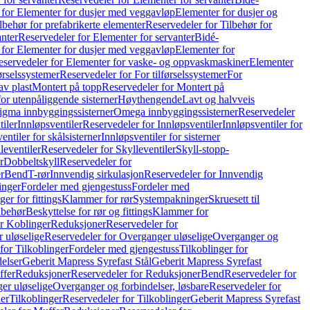
 for Elementer for dusjer med veggavløp
Elementer for dusjer og
lbehør for prefabrikerte elementer
Reservedeler for Tilbehør for
anter
Reservedeler for Elementer for servanter
Bidé-
 for Elementer for dusjer med veggavløp
Elementer for
eservedeler for Elementer for vaske- og oppvaskmaskiner
Elementer
førselssystemer
Reservedeler for For tilførselssystemer
For
av plast
Montert på topp
Reservedeler for Montert på
for utenpåliggende sisterner
Høythengende
Lavt og halvveis
Sigma innbyggingssisterner
Omega innbyggingssisterner
Reservedeler
tiler
Innløpsventiler
Reservedeler for Innløpsventiler
Innløpsventiler for
ntiler for skålsisterner
Innløpsventiler for sisterner
leventiler
Reservedeler for Skylleventiler
Skyll-stopp-
r
Dobbeltskyll
Reservedeler for
r
Bend
T-rør
Innvendig sirkulasjon
Reservedeler for Innvendig
inger
Fordeler med gjengestuss
Fordeler med
ger for fittings
Klammer for rør
Systempakninger
Skruesett til
lbehør
Beskyttelse for rør og fittings
Klammer for
or Koblinger
Reduksjoner
Reservedeler for
 uløselige
Reservedeler for Overganger uløselige
Overganger og
for Tilkoblinger
Fordeler med gjengestuss
Tilkoblinger for
delser
Geberit Mapress Syrefast Stål
Geberit Mapress Syrefast
ffer
Reduksjoner
Reservedeler for Reduksjoner
Bend
Reservedeler for
er uløselige
Overganger og forbindelser, løsbare
Reservedeler for
er
Tilkoblinger
Reservedeler for Tilkoblinger
Geberit Mapress Syrefast