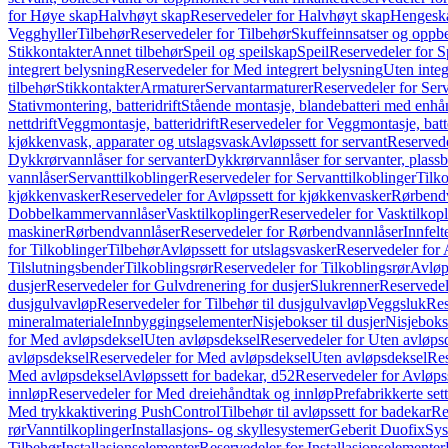
for Høye skap
Halvhøyt skap
Reservedeler for Halvhøyt skap
Hengesk
Vegghyller
Tilbehør
Reservedeler for Tilbehør
Skuffeinnsatser og oppb
Stikkontakter
Annet tilbehør
Speil og speilskap
Speil
Reservedeler for S
integrert belysning
Reservedeler for Med integrert belysning
Uten integ
tilbehør
Stikkontakter
Armaturer
Servantarmaturer
Reservedeler for Ser
Stativmontering, batteridrift
Stående montasje, blandebatteri med enh
nettdrift
Veggmontasje, batteridrift
Reservedeler for Veggmontasje, batte
kjøkkenvask, apparater og utslagsvask
Avløpssett for servant
Reservede
Dykkrørvannlåser for servanter
Dykkrørvannlåser for servanter, plass
vannlåser
Servanttilkoblinger
Reservedeler for Servanttilkoblinger
Tilko
kjøkkenvasker
Reservedeler for Avløpssett for kjøkkenvasker
Rørbend
Dobbelkammervannlåser
Vasktilkoplinger
Reservedeler for Vasktilkop
maskiner
Rørbendvannlåser
Reservedeler for Rørbendvannlåser
Innfelt
for Tilkoblinger
Tilbehør
Avløpssett for utslagsvasker
Reservedeler for 
Tilslutningsbender
Tilkoblingsrør
Reservedeler for Tilkoblingsrør
Avløp
dusjer
Reservedeler for Gulvdrenering for dusjer
Slukrenner
Reservedel
dusjgulvavløp
Reservedeler for Tilbehør til dusjgulvavløp
Veggsluk
Res
mineralmateriale
Innbyggingselementer
Nisjebokser til dusjer
Nisjeboks
for Med avløpsdeksel
Uten avløpsdeksel
Reservedeler for Uten avløps
avløpsdeksel
Reservedeler for Med avløpsdeksel
Uten avløpsdeksel
Res
Med avløpsdeksel
Avløpssett for badekar, d52
Reservedeler for Avløpss
innløp
Reservedeler for Med dreiehåndtak og innløp
Prefabrikkerte set
Med trykkaktivering PushControl
Tilbehør til avløpssett for badekar
Re
rør
Vanntilkoplinger
Installasjons- og skyllesystemer
Geberit Duofix
Sys
Tilbehør
Installasjonselementer
Reservedeler for Installasjonselementer