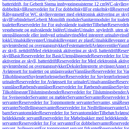
batteridrift, for Geberit Sigma innbyggingssisterne 12 cm
WC-skyllesys
dobbeltskyll
Reservedeler for For dobbeltskyll
For enkeltskyll
Reservede
Råbyggsett
For WC skyllesystemer med elektronisk aktivering av skyl
skyll
Forbindelser
Geberit Monolith moduler
Sanitærmoduler for toalett
toaletter
Reservedeler for For gulvstående toaletter
Tilbehør
Reservedele
vegghengte og gulvstående bidéer
Urinaler
Urinaler, spyledrift, uten s
utenpåliggende eller innbygd urinalstyring
Med integrert urinalstyring
lokk
Urinalskillevegger
Urinalskillevegger av plast
Urinalskillevegger a
spylerørsbend og overgangsstykker
Festemateriell
Avløpsventiler
Vannf
av skyll, nettdrift
Med elektronisk aktivering av skyll, batteridrift
Reserv
skyll
Basic
Reservedeler for Basic
Utenpåliggende
Reservedeler for Ut
aktivering av skyll, batteridrift
Reservedeler for Med elektronisk aktiveri
spylerørsbend og overgangsstykker
Deksler
Integrerte styringer
Annet t
Avløpssett for toaletter og utslagsvasker
Vannlåser
Reservedeler for Va
Tilkoblingssett
Spylerørforlengelser
Reservedeler for Spylerørforlengel
urinaler
Reservedeler for Avløpssett for urinaler
Urinalvannlåser
Reserv
vannlåser
Rørbendvannlåser
Reservedeler for Rørbendvannlåser
Spyler
Tilkoblingsrør
Tilslutningsbender
Reservedeler for Tilslutningsbender
A
for Sveiseender
Servanter og møbler
Servanter
Servanter
Reservedeler f
servanter
Reservedeler for Toppmonterte servanter
Servanter, små
Reser
servanter
Nedfellingsservanter
Reservedeler for Nedfellingsservanter
Un
barn
Servantområder
Reservedeler for Servantområder
Tilbehør
Avløpsd
heldekkende servant
Reservedeler for Møbelpakker med heldekkende 
servanter
Reservedeler for For servanter
For dobbelservanter
Reservedel
servant, bolleservant
For toppmontert servant firkantet
Reservedeler for