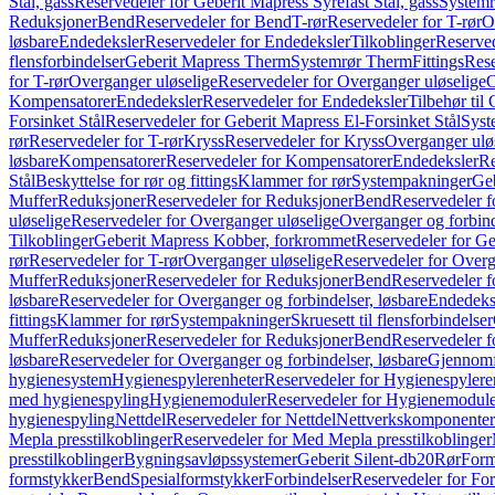
Stål, gass
Reservedeler for Geberit Mapress Syrefast Stål, gass
Systemr
Reduksjoner
Bend
Reservedeler for Bend
T-rør
Reservedeler for T-rør
O
løsbare
Endedeksler
Reservedeler for Endedeksler
Tilkoblinger
Reserved
flensforbindelser
Geberit Mapress Therm
Systemrør Therm
Fittings
Rese
for T-rør
Overganger uløselige
Reservedeler for Overganger uløselige
O
Kompensatorer
Endedeksler
Reservedeler for Endedeksler
Tilbehør til
Forsinket Stål
Reservedeler for Geberit Mapress El-Forsinket Stål
Syst
rør
Reservedeler for T-rør
Kryss
Reservedeler for Kryss
Overganger ulø
løsbare
Kompensatorer
Reservedeler for Kompensatorer
Endedeksler
Re
Stål
Beskyttelse for rør og fittings
Klammer for rør
Systempakninger
Ge
Muffer
Reduksjoner
Reservedeler for Reduksjoner
Bend
Reservedeler 
uløselige
Reservedeler for Overganger uløselige
Overganger og forbind
Tilkoblinger
Geberit Mapress Kobber, forkrommet
Reservedeler for G
rør
Reservedeler for T-rør
Overganger uløselige
Reservedeler for Overg
Muffer
Reduksjoner
Reservedeler for Reduksjoner
Bend
Reservedeler 
løsbare
Reservedeler for Overganger og forbindelser, løsbare
Endedeks
fittings
Klammer for rør
Systempakninger
Skruesett til flensforbindelser
Muffer
Reduksjoner
Reservedeler for Reduksjoner
Bend
Reservedeler 
løsbare
Reservedeler for Overganger og forbindelser, løsbare
Gjennomf
hygienesystem
Hygienespylerenheter
Reservedeler for Hygienespylere
med hygienespyling
Hygienemoduler
Reservedeler for Hygienemodul
hygienespyling
Nettdel
Reservedeler for Nettdel
Nettverkskomponenter
Mepla presstilkoblinger
Reservedeler for Med Mepla presstilkoblinger
presstilkoblinger
Bygningsavløpssystemer
Geberit Silent-db20
Rør
Form
formstykker
Bend
Spesialformstykker
Forbindelser
Reservedeler for For