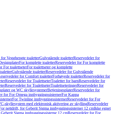
 for Vegghengte toaletter
Gulvstående toaletter
Reservedeler for
Designplater
For komplette toaletter
Reservedeler for For komplette
r For toalettseter
For toalettseter og komplette
oaletter
Gulvstående toaletter
Reservedeler for Gulvstående
eservedeler for Comfort toaletter
Forhøyede toaletter
Reservedeler for
eter
Reservedeler for Toalettseter
Toaletter for barn
Reservedeler for
eter
Reservedeler for Toalettseter
Toalettseteringer
Reservedeler for
splater og WC skyllesystemer
Betjeningsplater
Reservedeler for
er for For Omega innbyggingssisterner
For Kappa
isterner
For Twinline innbyggingssisterner
Reservedeler for For
C-skyllesystem med elektronisk aktivering av skylling
Reservedeler
For nettdrift, for Geberit Sigma innbyggingssisterner 12 cm
Ikke egnet
for Geberit Sigma innbyggingssisterne 12 cm
Reservedeler for For