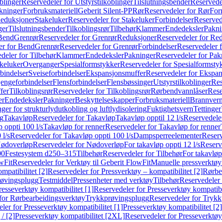
blinger
Reservedeler for Utstyrstilkoblinger
Tilslutningsbender
Reservedel
kninger
Forbruksmateriell
Geberit Silent-PP
Rør
Reservedeler for Rør
For
Reduksjoner
Stakeluker
Reservedeler for Stakeluker
Forbindelser
Reserved
ger
Tilslutningsbender
Tilkoblingsrør
Tilbehør
Klammer
Endedeksler
Pakni
 Bend
Grenrør
Reservedeler for Grenrør
Reduksjoner
Reservedeler for Re
er for Bend
Grenrør
Reservedeler for Grenrør
Forbindelser
Reservedeler f
deler for Tilbehør
Klammer
Endedeksler
Pakninger
Reservedeler for Pak
akeluker
Overganger
Spesialformstykker
Reservedeler for Spesialformsty
bindelser
Sveiseforbindelser
Ekspansjonsmuffer
Reservedeler for Ekspa
jengeforbindelser
Flensforbindelser
Flensbøssinger
Utstyrstilkoblinger
Res
fer
Tilkoblingsrør
Reservedeler for Tilkoblingsrør
Rørbendvannlåser
Rese
er
Endedeksler
Pakninger
Beskyttelseskapper
Forbruksmateriell
Brannvern,
nger for strukturlydutkobling og luftlydisolering
Fuktighetsvern
Tettinger
ng
Takavløp
Reservedeler for Takavløp
Takavløp opptil 12 l/s
Reservedeler
 oppti 100 l/s
Takavløp for renner
Reservedeler for Takavløp for renner
 l/s
Reservedeler for Takavløp oppti 100 l/s
Dampsperreelementer
Reserv
ødoverløp
Reservedeler for Nødoverløp
For takavløp oppti 12 l/s
Reserve
00
Festesystem d250–315
Tilbehør
Reservedeler for Tilbehør
For takavløp
wFit
Reservedeler for Verktøy til Geberit FlowFit
Manuelle pressverktøy
mpatibilitet [2]
Reservedeler for Pressverktøy – kompatibilitet [2]
Rørbe
røvingsplugg
Testmiddel
Pressenheter med verktøy
Tilbehør
Reservedeler 
resseverktøy kompatibilitet [1]
Reservedeler for Presseverktøy kompatibil
for Rørbearbeidingsverktøy
Trykkprøvingsplugg
Reservedeler for Tryk
ler for Presseverktøy kompatibilitet [1]
Presseverktøy kompatibilitet [2]
/ [2]
Presseverktøy kompatibilitet [2XL]
Reservedeler for Presseverktøy