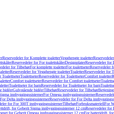
er
Reservedeler for Komplette toaletter
Vegghengte toaletter
Reservedeler
ttskåler
Reservedeler for For toalettskåler
Designplater
Reservedeler for 
edeler for Tilbehør
For komplette toaletter
For toalettseter
Reservedeler fo
aletter
Reservedeler for Vegghengte toaletter
Toaletter
Reservedeler for T
 Toalettseter
Toalettseter
Reservedeler for Toalettseter
Comfort toaletter
R
aletter
Comfort toalettseter
Reservedeler for Comfort toalettseter
Toaletts
letter
Toalettseter for barn
Reservedeler for Toalettseter for barn
Toaletts
e bidéer
Gulvstående bidéer
Tilbehør
Reservedeler for Tilbehør
Betjening
Sigma innbyggingssisterner
For Omega innbyggingssisterner
Reservedel
For Delta innbyggingssisterner
Reservedeler for For Delta innbyggingss
eler for For 300T innbyggingssisterner
Tilbehør
Forbruksmateriell
For W
ettdrift, for Geberit Sigma innbyggingssisterner 12 cm
Reservedeler for 
 egnet for Geberit Omega innbyggingssisterner 12 cm
For batteridrift, 