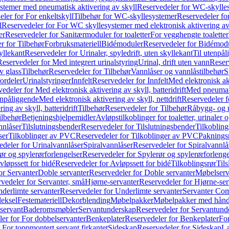
temer med pneumatisk aktivering av skyll
Reservedeler for WC-skylles
ler for For enkeltskyll
Tilbehør for WC-skyllesystemer
Reservedeler fo
l
Reservedeler for For WC skyllesystemer med elektronisk aktivering av
er
Reservedeler for Sanitærmoduler for toaletter
For vegghengte toaletter
r for Tilbehør
Forbruksmateriell
Bidémoduler
Reservedeler for Bidémod
kyllekant
Reservedeler for Urinaler, spyledrift, uten skyllekant
Til utenpål
Reservedeler for Med integrert urinalstyring
Urinal, drift uten vann
Reserv
v glass
Tilbehør
Reservedeler for Tilbehør
Vannlåser og vannlåstilbehør
S
ordeler
Urinalstyringer
Innfelt
Reservedeler for Innfelt
Med elektronisk akt
edeler for Med elektronisk aktivering av skyll, batteridrift
Med pneumati
enpåliggende
Med elektronisk aktivering av skyll, nettdrift
Reservedeler fo
ng av skyll, batteridrift
Tilbehør
Reservedeler for Tilbehør
Råbygg- og u
ilbehør
Betjeningshjelpemidler
Avløpstilkoblinger for toaletter, urinaler 
nnlåser
Tilslutningsbender
Reservedeler for Tilslutningsbender
Tilkobling
ser
Tilkoblinger av PVC
Reservedeler for Tilkoblinger av PVC
Paknings
edeler for Urinalvannlåser
Spiralvannlåser
Reservedeler for Spiralvannlå
ør og spylerørforlengelser
Reservedeler for Spylerør og spylerørforlenge
vløpssett for bidé
Reservedeler for Avløpssett for bidé
Tilkoblingsrør
Til
or Servanter
Doble servanter
Reservedeler for Doble servanter
Møbelserv
vedeler for Servanter, små
Hjørne-servanter
Reservedeler for Hjørne-ser
derlimte servanter
Reservedeler for Underlimte servanter
Servanter Com
eksel
Festemateriell
Dekorblending
Møbelpakker
Møbelpakker med hån
servant
Baderomsmøbler
Servantunderskap
Reservedeler for Servantund
er for For dobbelservanter
Benkeplater
Reservedeler for Benkeplater
For
 For toppmontert servant firkantet
Sideskap
Reservedeler for Sideskap
La