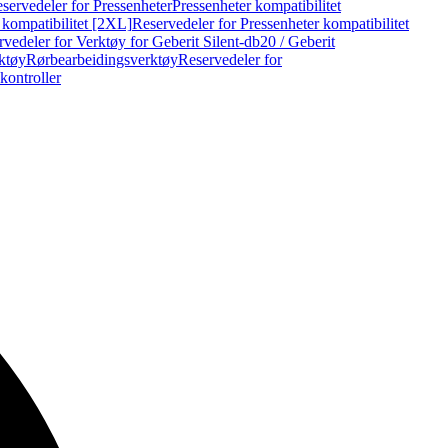
servedeler for Pressenheter
Pressenheter kompatibilitet
 kompatibilitet [2XL]
Reservedeler for Pressenheter kompatibilitet
vedeler for Verktøy for Geberit Silent-db20 / Geberit
rktøy
Rørbearbeidingsverktøy
Reservedeler for
kontroller