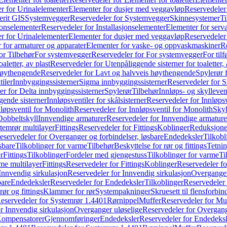
r for Urinalelementer
Elementer for dusjer med veggavløp
Reservedeler
rit GIS
Systemvegger
Reservedeler for Systemvegger
Skinnesystemer
Ti
jonselementer
Reservedeler for Installasjonselementer
Elementer for serv
r for Urinalelementer
Elementer for dusjer med veggavløp
Reservedeler
 for armaturer og apparater
Elementer for vaske- og oppvaskmaskiner
R
or Tilbehør
For systemvegger
Reservedeler for For systemvegger
For til
aletter, av plast
Reservedeler for Utenpåliggende sisterner for toaletter, 
høythengende
Reservedeler for Lavt og halvveis høythengende
Spylerør 
tiler
Innbyggingssisterner
Sigma innbyggingssisterner
Reservedeler for 
er for Delta innbyggingssisterner
Spylerør
Tilbehør
Innløps- og skylleven
gende sisterner
Innløpsventiler for skålsisterner
Reservedeler for Innløpsve
løpsventil for Monolith
Reservedeler for Innløpsventil for Monolith
Skyl
Dobbeltskyll
Innvendige armaturer
Reservedeler for Innvendige armature
temrør multilayer
Fittings
Reservedeler for Fittings
Koblinger
Reduksjone
eservedeler for Overganger og forbindelser, løsbare
Endedeksler
Tilkobl
sbare
Tilkoblinger for varme
Tilbehør
Beskyttelse for rør og fittings
Tetnin
r
Fittings
Tilkoblinger
Fordeler med gjengestuss
Tilkoblinger for varme
Ti
me multilayer
Fittings
Reservedeler for Fittings
Koblinger
Reservedeler f
Innvendig sirkulasjon
Reservedeler for Innvendig sirkulasjon
Overganger
bare
Endedeksler
Reservedeler for Endedeksler
Tilkoblinger
Reservedeler 
rør og fittings
Klammer for rør
Systempakninger
Skruesett til flensforbin
eservedeler for Systemrør 1.4401
Rørnippel
Muffer
Reservedeler for Mu
r Innvendig sirkulasjon
Overganger uløselige
Reservedeler for Overgang
Kompensatorer
Gjennomføringer
Endedeksler
Reservedeler for Endedeksl