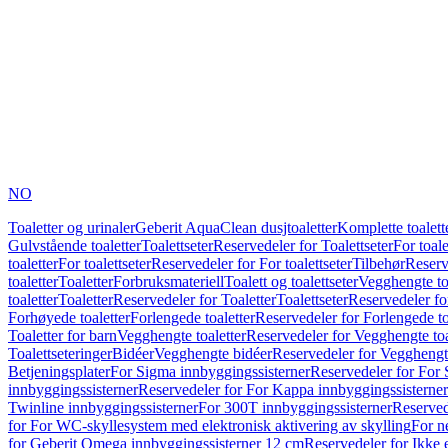
NO
Toaletter og urinaler
Geberit AquaClean dusjtoaletter
Komplette toalett
Gulvstående toaletter
Toalettseter
Reservedeler for Toalettseter
For toale
toaletter
For toalettseter
Reservedeler for For toalettseter
Tilbehør
Reserv
toaletter
Toaletter
Forbruksmateriell
Toalett og toalettseter
Vegghengte to
toaletter
Toaletter
Reservedeler for Toaletter
Toalettseter
Reservedeler for
Forhøyede toaletter
Forlengede toaletter
Reservedeler for Forlengede to
Toaletter for barn
Vegghengte toaletter
Reservedeler for Vegghengte toa
Toalettseteringer
Bidéer
Vegghengte bidéer
Reservedeler for Vegghengt
Betjeningsplater
For Sigma innbyggingssisterner
Reservedeler for For 
innbyggingssisterner
Reservedeler for For Kappa innbyggingssisterner
Twinline innbyggingssisterner
For 300T innbyggingssisterner
Reserved
for For WC-skyllesystem med elektronisk aktivering av skylling
For n
for Geberit Omega innbyggingssisterner 12 cm
Reservedeler for Ikke