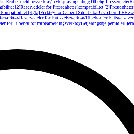
for Rørbearbeidingsverktøy
Trykkprøvingsplugg
Tilbehør
Pressenheter
Re
ibilitet [2]
Reservedeler for Pressenheter kompatibilitet [2]
Pressenheter
kompatibilitet [4]/[2]
Verktøy for Geberit Silent-db20 / Geberit PE
Reser
iseverktøy
Reservedeler for Buttsveiseverktøy
Tilbehør for buttsveiseve
ler for Tilbehør for rørbearbeidingsverktøy
Betjeningshjelpemidler
Fjern