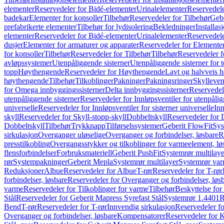
elementer
Reservedeler for Bidé-elementer
Urinalelementer
Reservedele
badekar
Elementer for konsoller
Tilbehør
Reservedeler for Tilbehør
Gebe
prefabrikerte elementer
Tilbehør for lydisolering
Bekledninger
Installas
elementer
Reservedeler for Bidé-elementer
Urinalelementer
Reservedele
dusjer
Elementer for armaturer og apparater
Reservedeler for Elementer
for konsoller
Tilbehør
Reservedeler for Tilbehør
Tilbehør
Reservedeler f
avløpssystemer
Utenpåliggende sisterner
Utenpåliggende sisterner for to
topp
Høythengende
Reservedeler for Høythengende
Lavt og halvveis 
høythengende
Tilbehør
Tilkoblinger
Pakninger
Pakningsringer
Skylleven
for Omega innbyggingssisterner
Delta innbyggingssisterner
Reservedel
utenpåliggende sisterner
Reservedeler for Innløpsventiler for utenpålig
universelle
Reservedeler for Innløpsventiler for sisterner universelle
Inn
skyll
Reservedeler for Skyll-stopp-skyll
Dobbeltskyll
Reservedeler for 
Dobbeltskyll
Tilbehør
Trykknapp
Tilførselssystemer
Geberit FlowFit
Sys
sirkulasjon
Overganger uløselige
Overganger og forbindelser, løsbare
R
presstilkobling
Overgangsstykker og tilkoblinger for varmeelement, lø
flensforbindelser
Forbruksmateriell
Geberit PushFit
Systemrør multilaye
rør
Systempakninger
Geberit Mepla
Systemrør multilayer
Systemrør var
Reduksjoner
Albue
Reservedeler for Albue
T-rør
Reservedeler for T-rør
forbindelser, løsbare
Reservedeler for Overganger og forbindelser, løs
varme
Reservedeler for Tilkoblinger for varme
Tilbehør
Beskyttelse for 
Stål
Reservedeler for Geberit Mapress Syrefast Stål
Systemrør 1.4401
R
Bend
T-rør
Reservedeler for T-rør
Innvendig sirkulasjon
Reservedeler fo
Overganger og forbindelser, løsbare
Kompensatorer
Reservedeler for 