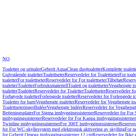
NO
Toaletter og urinaler
Geberit AquaClean dusjtoaletter
Komplette toalett
Gulvstående toaletter
Toalettseter
Reservedeler for Toalettseter
For toale
toaletter
For toalettseter
Reservedeler for For toalettseter
Tilbehør
Reserv
toaletter
Toaletter
Forbruksmateriell
Toalett og toalettseter
Vegghengte to
toaletter
Toaletter
Reservedeler for Toaletter
Toalettseter
Reservedeler for
Forhøyede toaletter
Forlengede toaletter
Reservedeler for Forlengede to
Toaletter for barn
Vegghengte toaletter
Reservedeler for Vegghengte toa
Toalettseteringer
Bidéer
Vegghengte bidéer
Reservedeler for Vegghengt
Betjeningsplater
For Sigma innbyggingssisterner
Reservedeler for For 
innbyggingssisterner
Reservedeler for For Kappa innbyggingssisterner
Twinline innbyggingssisterner
For 300T innbyggingssisterner
Reserved
for For WC-skyllesystem med elektronisk aktivering av skylling
For n
for Geberit Omega innbyggingssisterner 12 cm
Reservedeler for Ikke