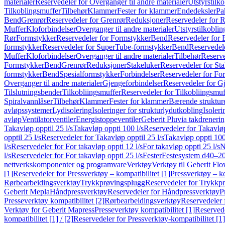
materialer
Reservedeler for Overganger til andre materialer
Utstyrstilko
Tilkoblingsmuffer
Tilbehør
Klammer
Fester for klammer
Endedeksler
Pa
Bend
Grenrør
Reservedeler for Grenrør
Reduksjoner
Reservedeler for 
Muffer
Kloforbindelser
Overganger til andre materialer
Utstyrstilkoblin
Rør
Formstykker
Reservedeler for Formstykker
Bend
Reservedeler for
formstykker
Reservedeler for SuperTube-formstykker
Bend
Reservedel
Muffer
Kloforbindelser
Overganger til andre materialer
Tilbehør
Reserve
Formstykker
Bend
Grenrør
Reduksjoner
Stakeluker
Reservedeler for St
formstykker
Bend
Spesialformstykker
Forbindelser
Reservedeler for For
Overganger til andre materialer
Gjengeforbindelser
Reservedeler for G
Tilslutningsbender
Tilkobliingsmuffer
Reservedeler for Tilkobliingsmuf
Spiralvannlåser
Tilbehør
Klammer
Fester for klammer
Bærende struktur
avløpssystemer
Lydisolering
Isoleringer for strukturlydutkobling
Isoleri
avløp
Ventilatorventiler
Energistoppeventiler
Geberit Pluvia takdreneri
Takavløp opptil 25 l/s
Takavløp oppti 100 l/s
Reservedeler for Takavløp
opptil 25 l/s
Reservedeler for Takavløp opptil 25 l/s
Takavløp oppti 100
l/s
Reservedeler for For takavløp oppti 12 l/s
For takavløp oppti 25 l/s
N
l/s
Reservedeler for For takavløp oppti 25 l/s
Fester
Festesystem d40–2
nettverkskomponenter og programvare
Verktøy
Verktøy til Geberit Flo
[1]
Reservedeler for Pressverktøy – kompatibilitet [1]
Pressverktøy – ko
Rørbearbeidingsverktøy
Trykkprøvingsplugg
Reservedeler for Trykkp
Geberit Mepla
Håndpressverktøy
Reservedeler for Håndpressverktøy
P
Presseverktøy kompatibilitet [2]
Rørbearbeidingsverktøy
Reservedeler 
Verktøy for Geberit Mapress
Presseverktøy kompatibilitet [1]
Reservede
kompatibilitet [1] / [2]
Reservedeler for Pressverktøy-kompatibilitet [1] 