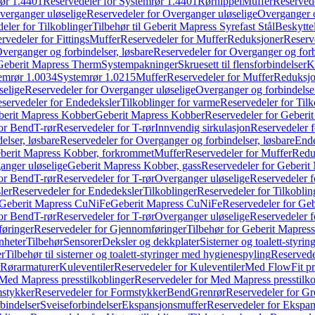
ør 1.4401
Reservedeler for Systemrør 1.4401
Rørnippel
Muffer
Reservede
verganger uløselige
Reservedeler for Overganger uløselige
Overganger o
eler for Tilkoblinger
Tilbehør til Geberit Mapress Syrefast Stål
Beskyttel
rvedeler for Fittings
Muffer
Reservedeler for Muffer
Reduksjoner
Reserv
verganger og forbindelser, løsbare
Reservedeler for Overganger og forb
 Geberit Mapress Therm
Systempakninger
Skruesett til flensforbindelser
K
emrør 1.0034
Systemrør 1.0215
Muffer
Reservedeler for Muffer
Reduksjo
selige
Reservedeler for Overganger uløselige
Overganger og forbindelser
servedeler for Endedeksler
Tilkoblinger for varme
Reservedeler for Tilk
berit Mapress Kobber
Geberit Mapress Kobber
Reservedeler for Geberi
for Bend
T-rør
Reservedeler for T-rør
Innvendig sirkulasjon
Reservedeler f
elser, løsbare
Reservedeler for Overganger og forbindelser, løsbare
Ende
eberit Mapress Kobber, forkrommet
Muffer
Reservedeler for Muffer
Redu
anger uløselige
Geberit Mapress Kobber, gass
Reservedeler for Geberit
for Bend
T-rør
Reservedeler for T-rør
Overganger uløselige
Reservedeler f
ler
Reservedeler for Endedeksler
Tilkoblinger
Reservedeler for Tilkoblin
Geberit Mapress CuNiFe
Geberit Mapress CuNiFe
Reservedeler for Ge
for Bend
T-rør
Reservedeler for T-rør
Overganger uløselige
Reservedeler f
øringer
Reservedeler for Gjennomføringer
Tilbehør for Geberit Mapre
nheter
Tilbehør
Sensorer
Deksler og dekkplater
Sisterner og toalett-styri
er
Tilbehør til sisterner og toalett-styringer med hygienespyling
Reservedel
Rørarmaturer
Kuleventiler
Reservedeler for Kuleventiler
Med FlowFit pr
Med Mapress presstilkoblinger
Reservedeler for Med Mapress presstilko
stykker
Reservedeler for Formstykker
Bend
Grenrør
Reservedeler for Gr
bindelser
Sveiseforbindelser
Ekspansjonsmuffer
Reservedeler for Ekspa