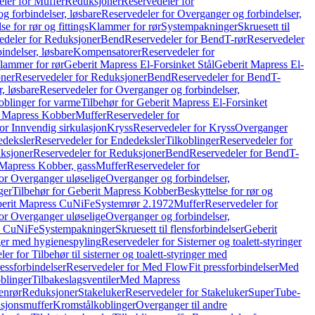
ler for Muffer
Reduksjoner
Reservedeler for
g forbindelser, løsbare
Reservedeler for Overganger og forbindelser,
se for rør og fittings
Klammer for rør
Systempakninger
Skruesett til
edeler for Reduksjoner
Bend
Reservedeler for Bend
T-rør
Reservedeler
indelser, løsbare
Kompensatorer
Reservedeler for
lammer for rør
Geberit Mapress El-Forsinket Stål
Geberit Mapress El-
ner
Reservedeler for Reduksjoner
Bend
Reservedeler for Bend
T-
, løsbare
Reservedeler for Overganger og forbindelser,
oblinger for varme
Tilbehør for Geberit Mapress El-Forsinket
t Mapress Kobber
Muffer
Reservedeler for
or Innvendig sirkulasjon
Kryss
Reservedeler for Kryss
Overganger
deksler
Reservedeler for Endedeksler
Tilkoblinger
Reservedeler for
ksjoner
Reservedeler for Reduksjoner
Bend
Reservedeler for Bend
T-
 Mapress Kobber, gass
Muffer
Reservedeler for
or Overganger uløselige
Overganger og forbindelser,
ger
Tilbehør for Geberit Mapress Kobber
Beskyttelse for rør og
berit Mapress CuNiFe
Systemrør 2.1972
Muffer
Reservedeler for
or Overganger uløselige
Overganger og forbindelser,
ss CuNiFe
Systempakninger
Skruesett til flensforbindelser
Geberit
nger med hygienespyling
Reservedeler for Sisterner og toalett-styringer
er for Tilbehør til sisterner og toalett-styringer med
essforbindelser
Reservedeler for Med FlowFit pressforbindelser
Med
blinger
Tilbakeslagsventiler
Med Mapress
enrør
Reduksjoner
Stakeluker
Reservedeler for Stakeluker
SuperTube-
nsjonsmuffer
Kromstålkoblinger
Overganger til andre