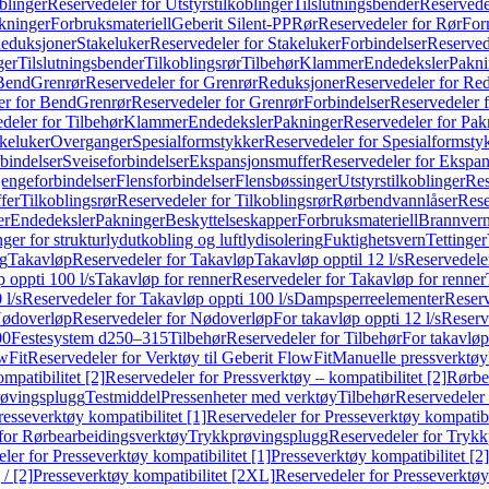
blinger
Reservedeler for Utstyrstilkoblinger
Tilslutningsbender
Reservedel
kninger
Forbruksmateriell
Geberit Silent-PP
Rør
Reservedeler for Rør
For
Reduksjoner
Stakeluker
Reservedeler for Stakeluker
Forbindelser
Reserved
ger
Tilslutningsbender
Tilkoblingsrør
Tilbehør
Klammer
Endedeksler
Pakni
 Bend
Grenrør
Reservedeler for Grenrør
Reduksjoner
Reservedeler for Re
er for Bend
Grenrør
Reservedeler for Grenrør
Forbindelser
Reservedeler f
deler for Tilbehør
Klammer
Endedeksler
Pakninger
Reservedeler for Pak
akeluker
Overganger
Spesialformstykker
Reservedeler for Spesialformsty
bindelser
Sveiseforbindelser
Ekspansjonsmuffer
Reservedeler for Ekspa
jengeforbindelser
Flensforbindelser
Flensbøssinger
Utstyrstilkoblinger
Res
fer
Tilkoblingsrør
Reservedeler for Tilkoblingsrør
Rørbendvannlåser
Rese
er
Endedeksler
Pakninger
Beskyttelseskapper
Forbruksmateriell
Brannvern,
nger for strukturlydutkobling og luftlydisolering
Fuktighetsvern
Tettinger
ng
Takavløp
Reservedeler for Takavløp
Takavløp opptil 12 l/s
Reservedeler
 oppti 100 l/s
Takavløp for renner
Reservedeler for Takavløp for renner
 l/s
Reservedeler for Takavløp oppti 100 l/s
Dampsperreelementer
Reserv
ødoverløp
Reservedeler for Nødoverløp
For takavløp oppti 12 l/s
Reserve
00
Festesystem d250–315
Tilbehør
Reservedeler for Tilbehør
For takavløp
wFit
Reservedeler for Verktøy til Geberit FlowFit
Manuelle pressverktøy
mpatibilitet [2]
Reservedeler for Pressverktøy – kompatibilitet [2]
Rørbe
røvingsplugg
Testmiddel
Pressenheter med verktøy
Tilbehør
Reservedeler 
resseverktøy kompatibilitet [1]
Reservedeler for Presseverktøy kompatibil
for Rørbearbeidingsverktøy
Trykkprøvingsplugg
Reservedeler for Tryk
ler for Presseverktøy kompatibilitet [1]
Presseverktøy kompatibilitet [2]
/ [2]
Presseverktøy kompatibilitet [2XL]
Reservedeler for Presseverktøy