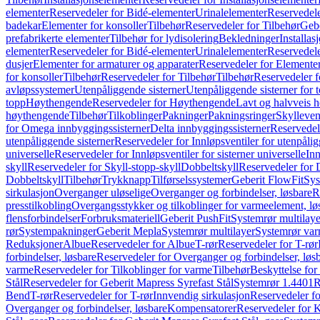
elementer
Reservedeler for Bidé-elementer
Urinalelementer
Reservedele
badekar
Elementer for konsoller
Tilbehør
Reservedeler for Tilbehør
Gebe
prefabrikerte elementer
Tilbehør for lydisolering
Bekledninger
Installas
elementer
Reservedeler for Bidé-elementer
Urinalelementer
Reservedele
dusjer
Elementer for armaturer og apparater
Reservedeler for Elementer
for konsoller
Tilbehør
Reservedeler for Tilbehør
Tilbehør
Reservedeler f
avløpssystemer
Utenpåliggende sisterner
Utenpåliggende sisterner for to
topp
Høythengende
Reservedeler for Høythengende
Lavt og halvveis 
høythengende
Tilbehør
Tilkoblinger
Pakninger
Pakningsringer
Skylleven
for Omega innbyggingssisterner
Delta innbyggingssisterner
Reservedel
utenpåliggende sisterner
Reservedeler for Innløpsventiler for utenpålig
universelle
Reservedeler for Innløpsventiler for sisterner universelle
Inn
skyll
Reservedeler for Skyll-stopp-skyll
Dobbeltskyll
Reservedeler for 
Dobbeltskyll
Tilbehør
Trykknapp
Tilførselssystemer
Geberit FlowFit
Sys
sirkulasjon
Overganger uløselige
Overganger og forbindelser, løsbare
R
presstilkobling
Overgangsstykker og tilkoblinger for varmeelement, lø
flensforbindelser
Forbruksmateriell
Geberit PushFit
Systemrør multilaye
rør
Systempakninger
Geberit Mepla
Systemrør multilayer
Systemrør var
Reduksjoner
Albue
Reservedeler for Albue
T-rør
Reservedeler for T-rør
forbindelser, løsbare
Reservedeler for Overganger og forbindelser, løs
varme
Reservedeler for Tilkoblinger for varme
Tilbehør
Beskyttelse for 
Stål
Reservedeler for Geberit Mapress Syrefast Stål
Systemrør 1.4401
R
Bend
T-rør
Reservedeler for T-rør
Innvendig sirkulasjon
Reservedeler fo
Overganger og forbindelser, løsbare
Kompensatorer
Reservedeler for 