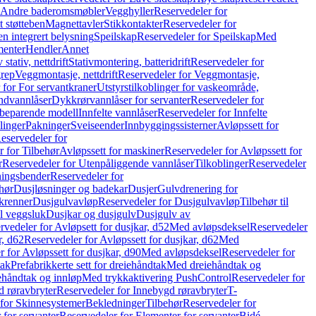
r Andre baderomsmøbler
Vegghyller
Reservedeler for
t støtteben
Magnettavler
Stikkontakter
Reservedeler for
n integrert belysning
Speilskap
Reservedeler for Speilskap
Med
menter
Hendler
Annet
tativ, nettdrift
Stativmontering, batteridrift
Reservedeler for
grep
Veggmontasje, nettdrift
Reservedeler for Veggmontasje,
 for For servantkraner
Utstyrstilkoblinger for vaskeområde,
ndvannlåser
Dykkrørvannlåser for servanter
Reservedeler for
ssbeparende modell
Innfelte vannlåser
Reservedeler for Innfelte
linger
Pakninger
Sveiseender
Innbyggingssisterner
Avløpssett for
eservedeler for
r for Tilbehør
Avløpssett for maskiner
Reservedeler for Avløpssett for
r
Reservedeler for Utenpåliggende vannlåser
Tilkoblinger
Reservedeler
tningsbender
Reservedeler for
hør
Dusjløsninger og badekar
Dusjer
Gulvdrenering for
ukrenner
Dusjgulvavløp
Reservedeler for Dusjgulvavløp
Tilbehør til
il veggsluk
Dusjkar og dusjgulv
Dusjgulv av
rvedeler for Avløpsett for dusjkar, d52
Med avløpsdeksel
Reservedeler
r, d62
Reservedeler for Avløpssett for dusjkar, d62
Med
 for Avløpssett for dusjkar, d90
Med avløpsdeksel
Reservedeler for
tak
Prefabrikkerte sett for dreiehåndtak
Med dreiehåndtak og
iehåndtak og innløp
Med trykkaktivering PushControl
Reservedeler for
 røravbryter
Reservedeler for Innebygd røravbryter
T-
 for Skinnesystemer
Bekledninger
Tilbehør
Reservedeler for
 for servanter
Reservedeler for Elementer for servanter
Bidé-