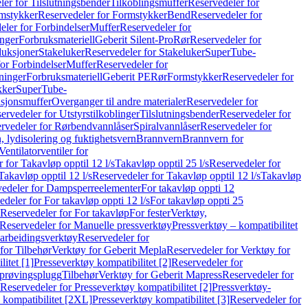
er for Tilslutningsbender
Tilkoblingsmuffer
Reservedeler for
mstykker
Reservedeler for Formstykker
Bend
Reservedeler for
eler for Forbindelser
Muffer
Reservedeler for
nger
Forbruksmateriell
Geberit Silent-Pro
Rør
Reservedeler for
duksjoner
Stakeluker
Reservedeler for Stakeluker
SuperTube-
or Forbindelser
Muffer
Reservedeler for
ninger
Forbruksmateriell
Geberit PE
Rør
Formstykker
Reservedeler for
kker
SuperTube-
nsjonsmuffer
Overganger til andre materialer
Reservedeler for
ervedeler for Utstyrstilkoblinger
Tilslutningsbender
Reservedeler for
rvedeler for Rørbendvannlåser
Spiralvannlåser
Reservedeler for
 lydisolering og fuktighetsvern
Brannvern
Brannvern for
Ventilatorventiler for
 for Takavløp opptil 12 l/s
Takavløp opptil 25 l/s
Reservedeler for
Takavløp opptil 12 l/s
Reservedeler for Takavløp opptil 12 l/s
Takavløp
edeler for Dampsperreelementer
For takavløp oppti 12
deler for For takavløp oppti 12 l/s
For takavløp oppti 25
Reservedeler for For takavløp
For fester
Verktøy,
Reservedeler for Manuelle pressverktøy
Pressverktøy – kompatibilitet
arbeidingsverktøy
Reservedeler for
for Tilbehør
Verktøy for Geberit Mepla
Reservedeler for Verktøy for
itet [1]
Presseverktøy kompatibilitet [2]
Reservedeler for
kprøvingsplugg
Tilbehør
Verktøy for Geberit Mapress
Reservedeler for
Reservedeler for Presseverktøy kompatibilitet [2]
Pressverktøy-
 kompatibilitet [2XL]
Presseverktøy kompatibilitet [3]
Reservedeler for