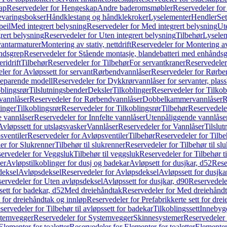
ap
Reservedeler for Hengeskap
Andre baderomsmøbler
Reservedeler fo
evaringsbokser
Håndklestang og håndklekroker
Lyselementer
Hendler
Set
peil
Med integrert belysning
Reservedeler for Med integrert belysning
Ute
rert belysning
Reservedeler for Uten integrert belysning
Tilbehør
Lysele
vantarmaturer
Montering av stativ, nettdrift
Reservedeler for Montering av s
åndsgrep
Reservedeler for Stående montasje, blandebatteri med enhånds
ridrift
Tilbehør
Reservedeler for Tilbehør
For servantkraner
Reservedeler
ler for Avløpssett for servant
Rørbendvannlåser
Reservedeler for Rørbe
beparende modell
Reservedeler for Dykkrørvannlåser for servanter, pla
blingsrør
Tilslutningsbender
Deksler
Tilkoblinger
Reservedeler for Tilkob
vannlåser
Reservedeler for Rørbendvannlåser
Dobbelkammervannlåser
R
linger
Tilkoblingsrør
Reservedeler for Tilkoblingsrør
Tilbehør
Reservedele
e vannlåser
Reservedeler for Innfelte vannlåser
Utenpåliggende vannlåse
Avløpssett for utslagsvasker
Vannlåser
Reservedeler for Vannlåser
Tilslu
sventiler
Reservedeler for Avløpsventiler
Tilbehør
Reservedeler for Tilbe
er for Slukrenner
Tilbehør til slukrenner
Reservedeler for Tilbehør til sl
ervedeler for Veggsluk
Tilbehør til veggsluk
Reservedeler for Tilbehør t
er
Avløpstilkoblinger for dusj og badekar
Avløpsett for dusjkar, d52
Rese
deksel
Avløpsdeksel
Reservedeler for Avløpsdeksel
Avløpssett for dusjka
ervedeler for Uten avløpsdeksel
Avløpssett for dusjkar, d90
Reservedeler
ett for badekar, d52
Med dreiehåndtak
Reservedeler for Med dreiehånd
t for dreiehåndtak og innløp
Reservedeler for Prefabrikkerte sett for dre
servedeler for Tilbehør til avløpssett for badekar
Tilkoblingssett
Innebygd
temvegger
Reservedeler for Systemvegger
Skinnesystemer
Reservedeler
Elementer for toaletter
Reservedeler for Elementer for toaletter
Elementer