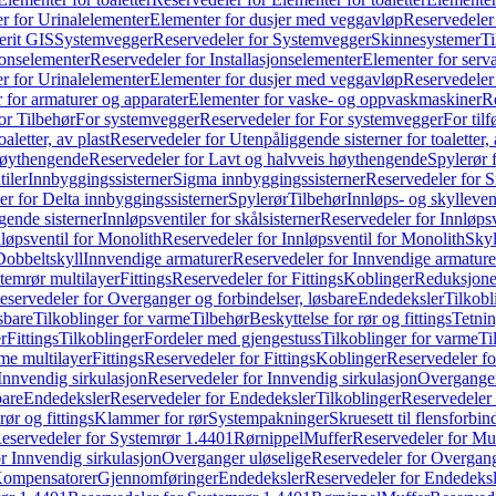
r for Urinalelementer
Elementer for dusjer med veggavløp
Reservedeler
rit GIS
Systemvegger
Reservedeler for Systemvegger
Skinnesystemer
Ti
jonselementer
Reservedeler for Installasjonselementer
Elementer for serv
r for Urinalelementer
Elementer for dusjer med veggavløp
Reservedeler
 for armaturer og apparater
Elementer for vaske- og oppvaskmaskiner
R
or Tilbehør
For systemvegger
Reservedeler for For systemvegger
For til
aletter, av plast
Reservedeler for Utenpåliggende sisterner for toaletter, 
høythengende
Reservedeler for Lavt og halvveis høythengende
Spylerør 
tiler
Innbyggingssisterner
Sigma innbyggingssisterner
Reservedeler for 
er for Delta innbyggingssisterner
Spylerør
Tilbehør
Innløps- og skylleven
gende sisterner
Innløpsventiler for skålsisterner
Reservedeler for Innløpsve
løpsventil for Monolith
Reservedeler for Innløpsventil for Monolith
Skyl
Dobbeltskyll
Innvendige armaturer
Reservedeler for Innvendige armature
temrør multilayer
Fittings
Reservedeler for Fittings
Koblinger
Reduksjone
eservedeler for Overganger og forbindelser, løsbare
Endedeksler
Tilkobl
sbare
Tilkoblinger for varme
Tilbehør
Beskyttelse for rør og fittings
Tetnin
r
Fittings
Tilkoblinger
Fordeler med gjengestuss
Tilkoblinger for varme
Ti
me multilayer
Fittings
Reservedeler for Fittings
Koblinger
Reservedeler f
Innvendig sirkulasjon
Reservedeler for Innvendig sirkulasjon
Overganger
bare
Endedeksler
Reservedeler for Endedeksler
Tilkoblinger
Reservedeler 
rør og fittings
Klammer for rør
Systempakninger
Skruesett til flensforbin
eservedeler for Systemrør 1.4401
Rørnippel
Muffer
Reservedeler for Mu
r Innvendig sirkulasjon
Overganger uløselige
Reservedeler for Overgang
Kompensatorer
Gjennomføringer
Endedeksler
Reservedeler for Endedeksl