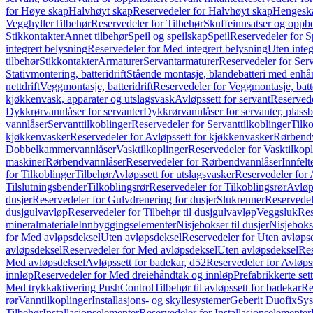
for Høye skap
Halvhøyt skap
Reservedeler for Halvhøyt skap
Hengesk
Vegghyller
Tilbehør
Reservedeler for Tilbehør
Skuffeinnsatser og oppb
Stikkontakter
Annet tilbehør
Speil og speilskap
Speil
Reservedeler for S
integrert belysning
Reservedeler for Med integrert belysning
Uten integ
tilbehør
Stikkontakter
Armaturer
Servantarmaturer
Reservedeler for Ser
Stativmontering, batteridrift
Stående montasje, blandebatteri med enh
nettdrift
Veggmontasje, batteridrift
Reservedeler for Veggmontasje, batte
kjøkkenvask, apparater og utslagsvask
Avløpssett for servant
Reservede
Dykkrørvannlåser for servanter
Dykkrørvannlåser for servanter, plass
vannlåser
Servanttilkoblinger
Reservedeler for Servanttilkoblinger
Tilko
kjøkkenvasker
Reservedeler for Avløpssett for kjøkkenvasker
Rørbend
Dobbelkammervannlåser
Vasktilkoplinger
Reservedeler for Vasktilkop
maskiner
Rørbendvannlåser
Reservedeler for Rørbendvannlåser
Innfelt
for Tilkoblinger
Tilbehør
Avløpssett for utslagsvasker
Reservedeler for 
Tilslutningsbender
Tilkoblingsrør
Reservedeler for Tilkoblingsrør
Avløp
dusjer
Reservedeler for Gulvdrenering for dusjer
Slukrenner
Reservedel
dusjgulvavløp
Reservedeler for Tilbehør til dusjgulvavløp
Veggsluk
Res
mineralmateriale
Innbyggingselementer
Nisjebokser til dusjer
Nisjeboks
for Med avløpsdeksel
Uten avløpsdeksel
Reservedeler for Uten avløps
avløpsdeksel
Reservedeler for Med avløpsdeksel
Uten avløpsdeksel
Res
Med avløpsdeksel
Avløpssett for badekar, d52
Reservedeler for Avløpss
innløp
Reservedeler for Med dreiehåndtak og innløp
Prefabrikkerte set
Med trykkaktivering PushControl
Tilbehør til avløpssett for badekar
Re
rør
Vanntilkoplinger
Installasjons- og skyllesystemer
Geberit Duofix
Sys
Tilbehør
Installasjonselementer
Reservedeler for Installasjonselementer