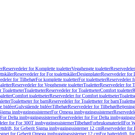
er
Reservedeler for Komplette toaletter
Vegghengte toaletter
Reservedeler
ttskåler
Reservedeler for For toalettskåler
Designplater
Reservedeler for 
edeler for Tilbehør
For komplette toaletter
For toalettseter
Reservedeler fo
aletter
Reservedeler for Vegghengte toaletter
Toaletter
Reservedeler for T
 Toalettseter
Toalettseter
Reservedeler for Toalettseter
Comfort toaletter
R
aletter
Comfort toalettseter
Reservedeler for Comfort toalettseter
Toaletts
letter
Toalettseter for barn
Reservedeler for Toalettseter for barn
Toaletts
e bidéer
Gulvstående bidéer
Tilbehør
Reservedeler for Tilbehør
Betjening
Sigma innbyggingssisterner
For Omega innbyggingssisterner
Reservedel
For Delta innbyggingssisterner
Reservedeler for For Delta innbyggingss
eler for For 300T innbyggingssisterner
Tilbehør
Forbruksmateriell
For W
ettdrift, for Geberit Sigma innbyggingssisterner 12 cm
Reservedeler for 
 egnet for Geberit Omega innbyggingssisterner 12 cm
For batteridrift, 