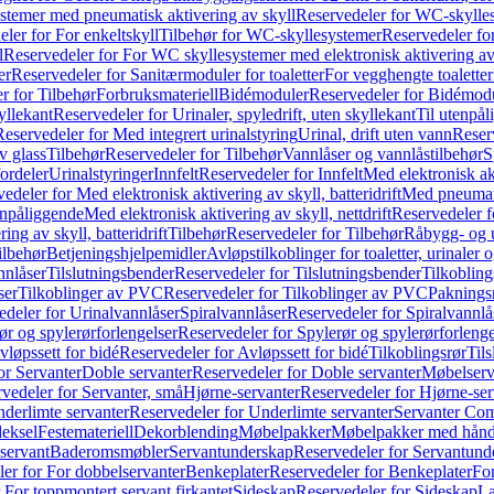
temer med pneumatisk aktivering av skyll
Reservedeler for WC-skylles
ler for For enkeltskyll
Tilbehør for WC-skyllesystemer
Reservedeler fo
l
Reservedeler for For WC skyllesystemer med elektronisk aktivering av
er
Reservedeler for Sanitærmoduler for toaletter
For vegghengte toaletter
r for Tilbehør
Forbruksmateriell
Bidémoduler
Reservedeler for Bidémod
kyllekant
Reservedeler for Urinaler, spyledrift, uten skyllekant
Til utenpål
Reservedeler for Med integrert urinalstyring
Urinal, drift uten vann
Reserv
v glass
Tilbehør
Reservedeler for Tilbehør
Vannlåser og vannlåstilbehør
S
ordeler
Urinalstyringer
Innfelt
Reservedeler for Innfelt
Med elektronisk akt
edeler for Med elektronisk aktivering av skyll, batteridrift
Med pneumati
enpåliggende
Med elektronisk aktivering av skyll, nettdrift
Reservedeler fo
ng av skyll, batteridrift
Tilbehør
Reservedeler for Tilbehør
Råbygg- og u
ilbehør
Betjeningshjelpemidler
Avløpstilkoblinger for toaletter, urinaler 
nnlåser
Tilslutningsbender
Reservedeler for Tilslutningsbender
Tilkobling
ser
Tilkoblinger av PVC
Reservedeler for Tilkoblinger av PVC
Paknings
edeler for Urinalvannlåser
Spiralvannlåser
Reservedeler for Spiralvannlå
ør og spylerørforlengelser
Reservedeler for Spylerør og spylerørforlenge
vløpssett for bidé
Reservedeler for Avløpssett for bidé
Tilkoblingsrør
Til
or Servanter
Doble servanter
Reservedeler for Doble servanter
Møbelserv
vedeler for Servanter, små
Hjørne-servanter
Reservedeler for Hjørne-ser
derlimte servanter
Reservedeler for Underlimte servanter
Servanter Com
eksel
Festemateriell
Dekorblending
Møbelpakker
Møbelpakker med hån
servant
Baderomsmøbler
Servantunderskap
Reservedeler for Servantund
er for For dobbelservanter
Benkeplater
Reservedeler for Benkeplater
For
 For toppmontert servant firkantet
Sideskap
Reservedeler for Sideskap
La