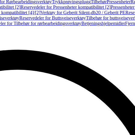
for Rørbearbeidingsverktøy
Trykkprøvingsplugg
Tilbehør
Pressenheter
Re
ibilitet [2]
Reservedeler for Pressenheter kompatibilitet [2]
Pressenheter
kompatibilitet [4]/[2]
Verktøy for Geberit Silent-db20 / Geberit PE
Reser
iseverktøy
Reservedeler for Buttsveiseverktøy
Tilbehør for buttsveiseve
ler for Tilbehør for rørbearbeidingsverktøy
Betjeningshjelpemidler
Fjern