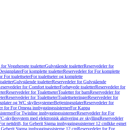
 for Vegghengte toaletter
Gulvstående toaletter
Reservedeler for
Designplater
For komplette toaletter
Reservedeler for For komplette
r For toalettseter
For toalettseter og komplette
oaletter
Gulvstående toaletter
Reservedeler for Gulvstående
eservedeler for Comfort toaletter
Forhøyede toaletter
Reservedeler for
eter
Reservedeler for Toalettseter
Toaletter for barn
Reservedeler for
eter
Reservedeler for Toalettseter
Toalettseteringer
Reservedeler for
splater og WC skyllesystemer
Betjeningsplater
Reservedeler for
er for For Omega innbyggingssisterner
For Kappa
isterner
For Twinline innbyggingssisterner
Reservedeler for For
C-skyllesystem med elektronisk aktivering av skylling
Reservedeler
For nettdrift, for Geberit Sigma innbyggingssisterner 12 cm
Ikke egnet
for Geberit Sigma innbyggingssisterne 12 cm
Reservedeler for For