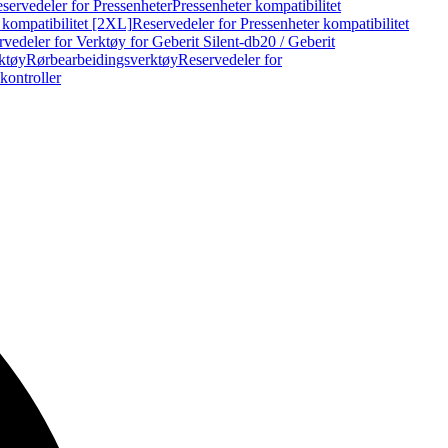
servedeler for Pressenheter
Pressenheter kompatibilitet
 kompatibilitet [2XL]
Reservedeler for Pressenheter kompatibilitet
vedeler for Verktøy for Geberit Silent-db20 / Geberit
rktøy
Rørbearbeidingsverktøy
Reservedeler for
kontroller