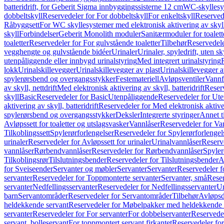
batteridrift, for Geberit Sigma innbyggingssisterne 12 cm
WC-skyllesys
dobbeltskyll
Reservedeler for For dobbeltskyll
For enkeltskyll
Reservede
Råbyggsett
For WC skyllesystemer med elektronisk aktivering av skyl
skyll
Forbindelser
Geberit Monolith moduler
Sanitærmoduler for toalett
toaletter
Reservedeler for For gulvstående toaletter
Tilbehør
Reservedele
vegghengte og gulvstående bidéer
Urinaler
Urinaler, spyledrift, uten s
utenpåliggende eller innbygd urinalstyring
Med integrert urinalstyring
lokk
Urinalskillevegger
Urinalskillevegger av plast
Urinalskillevegger a
spylerørsbend og overgangsstykker
Festemateriell
Avløpsventiler
Vannf
av skyll, nettdrift
Med elektronisk aktivering av skyll, batteridrift
Reserv
skyll
Basic
Reservedeler for Basic
Utenpåliggende
Reservedeler for Ut
aktivering av skyll, batteridrift
Reservedeler for Med elektronisk aktiveri
spylerørsbend og overgangsstykker
Deksler
Integrerte styringer
Annet t
Avløpssett for toaletter og utslagsvasker
Vannlåser
Reservedeler for Va
Tilkoblingssett
Spylerørforlengelser
Reservedeler for Spylerørforlengel
urinaler
Reservedeler for Avløpssett for urinaler
Urinalvannlåser
Reserv
vannlåser
Rørbendvannlåser
Reservedeler for Rørbendvannlåser
Spyler
Tilkoblingsrør
Tilslutningsbender
Reservedeler for Tilslutningsbender
A
for Sveiseender
Servanter og møbler
Servanter
Servanter
Reservedeler f
servanter
Reservedeler for Toppmonterte servanter
Servanter, små
Reser
servanter
Nedfellingsservanter
Reservedeler for Nedfellingsservanter
Un
barn
Servantområder
Reservedeler for Servantområder
Tilbehør
Avløpsd
heldekkende servant
Reservedeler for Møbelpakker med heldekkende 
servanter
Reservedeler for For servanter
For dobbelservanter
Reservedel
servant, bolleservant
For toppmontert servant firkantet
Reservedeler for