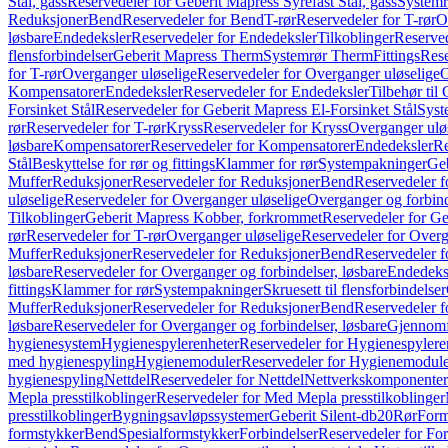
Stål, gass
Reservedeler for Geberit Mapress Syrefast Stål, gass
Systemr
Reduksjoner
Bend
Reservedeler for Bend
T-rør
Reservedeler for T-rør
O
løsbare
Endedeksler
Reservedeler for Endedeksler
Tilkoblinger
Reserved
flensforbindelser
Geberit Mapress Therm
Systemrør Therm
Fittings
Rese
for T-rør
Overganger uløselige
Reservedeler for Overganger uløselige
O
Kompensatorer
Endedeksler
Reservedeler for Endedeksler
Tilbehør til
Forsinket Stål
Reservedeler for Geberit Mapress El-Forsinket Stål
Syst
rør
Reservedeler for T-rør
Kryss
Reservedeler for Kryss
Overganger ulø
løsbare
Kompensatorer
Reservedeler for Kompensatorer
Endedeksler
Re
Stål
Beskyttelse for rør og fittings
Klammer for rør
Systempakninger
Ge
Muffer
Reduksjoner
Reservedeler for Reduksjoner
Bend
Reservedeler 
uløselige
Reservedeler for Overganger uløselige
Overganger og forbind
Tilkoblinger
Geberit Mapress Kobber, forkrommet
Reservedeler for G
rør
Reservedeler for T-rør
Overganger uløselige
Reservedeler for Overg
Muffer
Reduksjoner
Reservedeler for Reduksjoner
Bend
Reservedeler 
løsbare
Reservedeler for Overganger og forbindelser, løsbare
Endedeks
fittings
Klammer for rør
Systempakninger
Skruesett til flensforbindelser
Muffer
Reduksjoner
Reservedeler for Reduksjoner
Bend
Reservedeler 
løsbare
Reservedeler for Overganger og forbindelser, løsbare
Gjennomf
hygienesystem
Hygienespylerenheter
Reservedeler for Hygienespylere
med hygienespyling
Hygienemoduler
Reservedeler for Hygienemodul
hygienespyling
Nettdel
Reservedeler for Nettdel
Nettverkskomponenter
Mepla presstilkoblinger
Reservedeler for Med Mepla presstilkoblinger
presstilkoblinger
Bygningsavløpssystemer
Geberit Silent-db20
Rør
Form
formstykker
Bend
Spesialformstykker
Forbindelser
Reservedeler for For