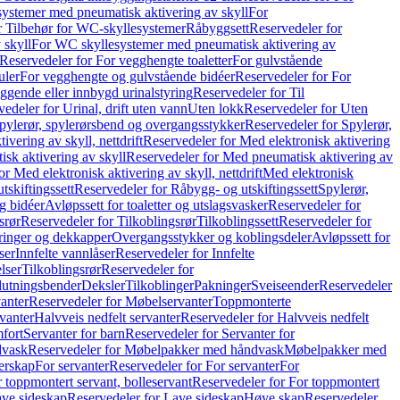
ystemer med pneumatisk aktivering av skyll
For
r Tilbehør for WC-skyllesystemer
Råbyggsett
Reservedeler for
 skyll
For WC skyllesystemer med pneumatisk aktivering av
Reservedeler for For vegghengte toaletter
For gulvstående
uler
For vegghengte og gulvstående bidéer
Reservedeler for For
iggende eller innbygd urinalstyring
Reservedeler for Til
edeler for Urinal, drift uten vann
Uten lokk
Reservedeler for Uten
pylerør, spylerørsbend og overgangsstykker
Reservedeler for Spylerør,
ivering av skyll, nettdrift
Reservedeler for Med elektronisk aktivering
sk aktivering av skyll
Reservedeler for Med pneumatisk aktivering av
r Med elektronisk aktivering av skyll, nettdrift
Med elektronisk
tskiftingssett
Reservedeler for Råbygg- og utskiftingssett
Spylerør,
og bidéer
Avløpssett for toaletter og utslagsvasker
Reservedeler for
srør
Reservedeler for Tilkoblingsrør
Tilkoblingssett
Reservedeler for
ringer og dekkapper
Overgangsstykker og koblingsdeler
Avløpssett for
ser
Innfelte vannlåser
Reservedeler for Innfelte
lser
Tilkoblingsrør
Reservedeler for
slutningsbender
Deksler
Tilkoblinger
Pakninger
Sveiseender
Reservedeler
anter
Reservedeler for Møbelservanter
Toppmonterte
vanter
Halvveis nedfelt servanter
Reservedeler for Halvveis nedfelt
fort
Servanter for barn
Reservedeler for Servanter for
dvask
Reservedeler for Møbelpakker med håndvask
Møbelpakker med
erskap
For servanter
Reservedeler for For servanter
For
 toppmontert servant, bolleservant
Reservedeler for For toppmontert
ve sideskap
Reservedeler for Lave sideskap
Høye skap
Reservedeler