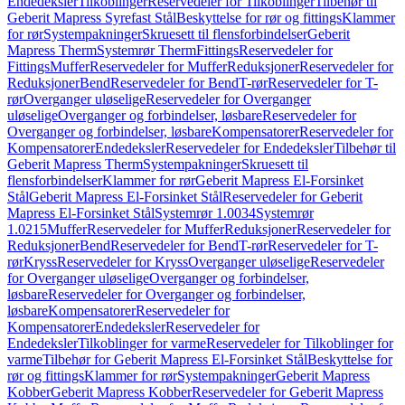
Endedeksler
Tilkoblinger
Reservedeler for Tilkoblinger
Tilbehør til
Geberit Mapress Syrefast Stål
Beskyttelse for rør og fittings
Klammer
for rør
Systempakninger
Skruesett til flensforbindelser
Geberit
Mapress Therm
Systemrør Therm
Fittings
Reservedeler for
Fittings
Muffer
Reservedeler for Muffer
Reduksjoner
Reservedeler for
Reduksjoner
Bend
Reservedeler for Bend
T-rør
Reservedeler for T-
rør
Overganger uløselige
Reservedeler for Overganger
uløselige
Overganger og forbindelser, løsbare
Reservedeler for
Overganger og forbindelser, løsbare
Kompensatorer
Reservedeler for
Kompensatorer
Endedeksler
Reservedeler for Endedeksler
Tilbehør til
Geberit Mapress Therm
Systempakninger
Skruesett til
flensforbindelser
Klammer for rør
Geberit Mapress El-Forsinket
Stål
Geberit Mapress El-Forsinket Stål
Reservedeler for Geberit
Mapress El-Forsinket Stål
Systemrør 1.0034
Systemrør
1.0215
Muffer
Reservedeler for Muffer
Reduksjoner
Reservedeler for
Reduksjoner
Bend
Reservedeler for Bend
T-rør
Reservedeler for T-
rør
Kryss
Reservedeler for Kryss
Overganger uløselige
Reservedeler
for Overganger uløselige
Overganger og forbindelser,
løsbare
Reservedeler for Overganger og forbindelser,
løsbare
Kompensatorer
Reservedeler for
Kompensatorer
Endedeksler
Reservedeler for
Endedeksler
Tilkoblinger for varme
Reservedeler for Tilkoblinger for
varme
Tilbehør for Geberit Mapress El-Forsinket Stål
Beskyttelse for
rør og fittings
Klammer for rør
Systempakninger
Geberit Mapress
Kobber
Geberit Mapress Kobber
Reservedeler for Geberit Mapress