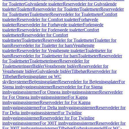
for Toaletter
Gulvstående toaletter
Reservedeler for Gulvstående
toaletter
Toaletter
Reservedeler for Toaletter
Toalettseter
Reservedeler
for Toalettseter
Toalettseter
Reservedeler for Toalettseter
Comfort
toaletter
Reservedeler for Comfort toaletter
Forhøyede
toaletter
Reservedeler for Forhøyede toaletter
Forlengede
toaletter
Reservedeler for Forlengede toaletter
Comfort
toalettseter
Reservedeler for Comfort
toalettseter
Toalettseter
Reservedeler for Toalettseter
Toaletter for
barn
Reservedeler for Toaletter for barn
Vegghengte
toaletter
Reservedeler for Vegghengte toaletter
Toalettseter for
barn
Reservedeler for Toalettseter for barn
Toalettseter
Reservedeler
for Toalettseter
Toalettseteringer
Reservedeler for
Toalettseteringer
Bidéer
Vegghengte bidéer
Reservedeler for
Vegghengte bidéer
Gulvstående bidéer
Tilbehør
Reservedeler for
Tilbehør
Betjeningsplater og WC
skyllesystemer
Betjeningsplater
Reservedeler for Betjeningsplater
For
Sigma innbyggingssisterner
Reservedeler for For Sigma
innbyggingssisterner
For Omega innbyggingssisterner
Reservedeler
for For Omega innbyggingssisterner
For Kappa
innbyggingssisterner
Reservedeler for For Kappa
innbyggingssisterner
For Delta innbyggingssisterner
Reservedeler for
For Delta innbyggingssisterner
For Twinline
innbyggingssisterner
Reservedeler for For Twinline
innbyggingssisterner
For 300T innbyggingssisterner
Reservedeler for
For 300T innbyggingssisterner
Tilbehør
Forbruksmateriell
For WC-