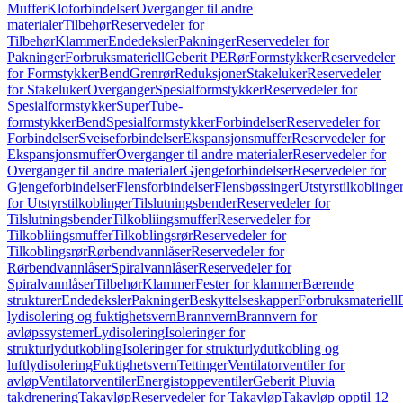
Muffer
Kloforbindelser
Overganger til andre
materialer
Tilbehør
Reservedeler for
Tilbehør
Klammer
Endedeksler
Pakninger
Reservedeler for
Pakninger
Forbruksmateriell
Geberit PE
Rør
Formstykker
Reservedeler
for Formstykker
Bend
Grenrør
Reduksjoner
Stakeluker
Reservedeler
for Stakeluker
Overganger
Spesialformstykker
Reservedeler for
Spesialformstykker
SuperTube-
formstykker
Bend
Spesialformstykker
Forbindelser
Reservedeler for
Forbindelser
Sveiseforbindelser
Ekspansjonsmuffer
Reservedeler for
Ekspansjonsmuffer
Overganger til andre materialer
Reservedeler for
Overganger til andre materialer
Gjengeforbindelser
Reservedeler for
Gjengeforbindelser
Flensforbindelser
Flensbøssinger
Utstyrstilkoblinge
for Utstyrstilkoblinger
Tilslutningsbender
Reservedeler for
Tilslutningsbender
Tilkobliingsmuffer
Reservedeler for
Tilkobliingsmuffer
Tilkoblingsrør
Reservedeler for
Tilkoblingsrør
Rørbendvannlåser
Reservedeler for
Rørbendvannlåser
Spiralvannlåser
Reservedeler for
Spiralvannlåser
Tilbehør
Klammer
Fester for klammer
Bærende
strukturer
Endedeksler
Pakninger
Beskyttelseskapper
Forbruksmateriell
lydisolering og fuktighetsvern
Brannvern
Brannvern for
avløpssystemer
Lydisolering
Isoleringer for
strukturlydutkobling
Isoleringer for strukturlydutkobling og
luftlydisolering
Fuktighetsvern
Tettinger
Ventilatorventiler for
avløp
Ventilatorventiler
Energistoppeventiler
Geberit Pluvia
takdrenering
Takavløp
Reservedeler for Takavløp
Takavløp opptil 12