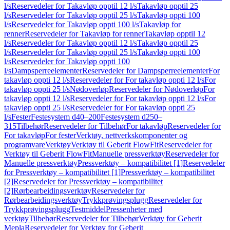
l/s
Reservedeler for Takavløp opptil 12 l/s
Takavløp opptil 25
l/s
Reservedeler for Takavløp opptil 25 l/s
Takavløp oppti 100
l/s
Reservedeler for Takavløp oppti 100 l/s
Takavløp for
renner
Reservedeler for Takavløp for renner
Takavløp opptil 12
l/s
Reservedeler for Takavløp opptil 12 l/s
Takavløp opptil 25
l/s
Reservedeler for Takavløp opptil 25 l/s
Takavløp oppti 100
l/s
Reservedeler for Takavløp oppti 100
l/s
Dampsperreelementer
Reservedeler for Dampsperreelementer
For
takavløp oppti 12 l/s
Reservedeler for For takavløp oppti 12 l/s
For
takavløp oppti 25 l/s
Nødoverløp
Reservedeler for Nødoverløp
For
takavløp oppti 12 l/s
Reservedeler for For takavløp oppti 12 l/s
For
takavløp oppti 25 l/s
Reservedeler for For takavløp oppti 25
l/s
Fester
Festesystem d40–200
Festesystem d250–
315
Tilbehør
Reservedeler for Tilbehør
For takavløp
Reservedeler for
For takavløp
For fester
Verktøy, nettverkskomponenter og
programvare
Verktøy
Verktøy til Geberit FlowFit
Reservedeler for
Verktøy til Geberit FlowFit
Manuelle pressverktøy
Reservedeler for
Manuelle pressverktøy
Pressverktøy – kompatibilitet [1]
Reservedeler
for Pressverktøy – kompatibilitet [1]
Pressverktøy – kompatibilitet
[2]
Reservedeler for Pressverktøy – kompatibilitet
[2]
Rørbearbeidingsverktøy
Reservedeler for
Rørbearbeidingsverktøy
Trykkprøvingsplugg
Reservedeler for
Trykkprøvingsplugg
Testmiddel
Pressenheter med
verktøy
Tilbehør
Reservedeler for Tilbehør
Verktøy for Geberit
Mepla
Reservedeler for Verktøy for Geberit