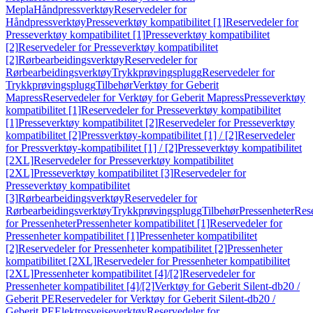
Mepla
Håndpressverktøy
Reservedeler for
Håndpressverktøy
Presseverktøy kompatibilitet [1]
Reservedeler for
Presseverktøy kompatibilitet [1]
Presseverktøy kompatibilitet
[2]
Reservedeler for Presseverktøy kompatibilitet
[2]
Rørbearbeidingsverktøy
Reservedeler for
Rørbearbeidingsverktøy
Trykkprøvingsplugg
Reservedeler for
Trykkprøvingsplugg
Tilbehør
Verktøy for Geberit
Mapress
Reservedeler for Verktøy for Geberit Mapress
Presseverktøy
kompatibilitet [1]
Reservedeler for Presseverktøy kompatibilitet
[1]
Presseverktøy kompatibilitet [2]
Reservedeler for Presseverktøy
kompatibilitet [2]
Pressverktøy-kompatibilitet [1] / [2]
Reservedeler
for Pressverktøy-kompatibilitet [1] / [2]
Presseverktøy kompatibilitet
[2XL]
Reservedeler for Presseverktøy kompatibilitet
[2XL]
Presseverktøy kompatibilitet [3]
Reservedeler for
Presseverktøy kompatibilitet
[3]
Rørbearbeidingsverktøy
Reservedeler for
Rørbearbeidingsverktøy
Trykkprøvingsplugg
Tilbehør
Pressenheter
Res
for Pressenheter
Pressenheter kompatibilitet [1]
Reservedeler for
Pressenheter kompatibilitet [1]
Pressenheter kompatibilitet
[2]
Reservedeler for Pressenheter kompatibilitet [2]
Pressenheter
kompatibilitet [2XL]
Reservedeler for Pressenheter kompatibilitet
[2XL]
Pressenheter kompatibilitet [4]/[2]
Reservedeler for
Pressenheter kompatibilitet [4]/[2]
Verktøy for Geberit Silent-db20 /
Geberit PE
Reservedeler for Verktøy for Geberit Silent-db20 /
Geberit PE
Elektrosveiseverktøy
Reservedeler for