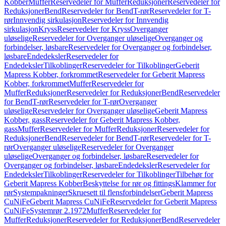
Kobber
Muffer
Reservedeler for Muffer
Reduksjoner
Reservedeler for
Reduksjoner
Bend
Reservedeler for Bend
T-rør
Reservedeler for T-
rør
Innvendig sirkulasjon
Reservedeler for Innvendig
sirkulasjon
Kryss
Reservedeler for Kryss
Overganger
uløselige
Reservedeler for Overganger uløselige
Overganger og
forbindelser, løsbare
Reservedeler for Overganger og forbindelser,
løsbare
Endedeksler
Reservedeler for
Endedeksler
Tilkoblinger
Reservedeler for Tilkoblinger
Geberit
Mapress Kobber, forkrommet
Reservedeler for Geberit Mapress
Kobber, forkrommet
Muffer
Reservedeler for
Muffer
Reduksjoner
Reservedeler for Reduksjoner
Bend
Reservedeler
for Bend
T-rør
Reservedeler for T-rør
Overganger
uløselige
Reservedeler for Overganger uløselige
Geberit Mapress
Kobber, gass
Reservedeler for Geberit Mapress Kobber,
gass
Muffer
Reservedeler for Muffer
Reduksjoner
Reservedeler for
Reduksjoner
Bend
Reservedeler for Bend
T-rør
Reservedeler for T-
rør
Overganger uløselige
Reservedeler for Overganger
uløselige
Overganger og forbindelser, løsbare
Reservedeler for
Overganger og forbindelser, løsbare
Endedeksler
Reservedeler for
Endedeksler
Tilkoblinger
Reservedeler for Tilkoblinger
Tilbehør for
Geberit Mapress Kobber
Beskyttelse for rør og fittings
Klammer for
rør
Systempakninger
Skruesett til flensforbindelser
Geberit Mapress
CuNiFe
Geberit Mapress CuNiFe
Reservedeler for Geberit Mapress
CuNiFe
Systemrør 2.1972
Muffer
Reservedeler for
Muffer
Reduksjoner
Reservedeler for Reduksjoner
Bend
Reservedeler