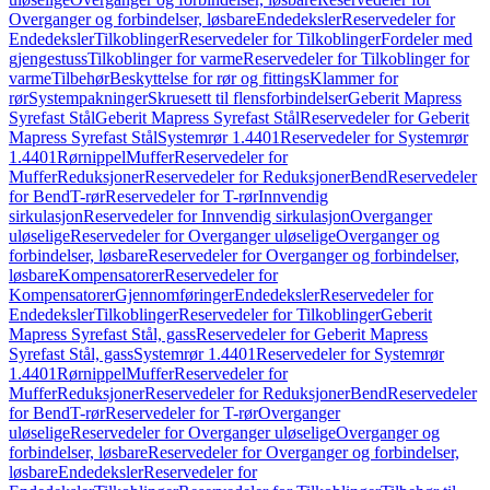
Overganger og forbindelser, løsbare
Endedeksler
Reservedeler for
Endedeksler
Tilkoblinger
Reservedeler for Tilkoblinger
Fordeler med
gjengestuss
Tilkoblinger for varme
Reservedeler for Tilkoblinger for
varme
Tilbehør
Beskyttelse for rør og fittings
Klammer for
rør
Systempakninger
Skruesett til flensforbindelser
Geberit Mapress
Syrefast Stål
Geberit Mapress Syrefast Stål
Reservedeler for Geberit
Mapress Syrefast Stål
Systemrør 1.4401
Reservedeler for Systemrør
1.4401
Rørnippel
Muffer
Reservedeler for
Muffer
Reduksjoner
Reservedeler for Reduksjoner
Bend
Reservedeler
for Bend
T-rør
Reservedeler for T-rør
Innvendig
sirkulasjon
Reservedeler for Innvendig sirkulasjon
Overganger
uløselige
Reservedeler for Overganger uløselige
Overganger og
forbindelser, løsbare
Reservedeler for Overganger og forbindelser,
løsbare
Kompensatorer
Reservedeler for
Kompensatorer
Gjennomføringer
Endedeksler
Reservedeler for
Endedeksler
Tilkoblinger
Reservedeler for Tilkoblinger
Geberit
Mapress Syrefast Stål, gass
Reservedeler for Geberit Mapress
Syrefast Stål, gass
Systemrør 1.4401
Reservedeler for Systemrør
1.4401
Rørnippel
Muffer
Reservedeler for
Muffer
Reduksjoner
Reservedeler for Reduksjoner
Bend
Reservedeler
for Bend
T-rør
Reservedeler for T-rør
Overganger
uløselige
Reservedeler for Overganger uløselige
Overganger og
forbindelser, løsbare
Reservedeler for Overganger og forbindelser,
løsbare
Endedeksler
Reservedeler for