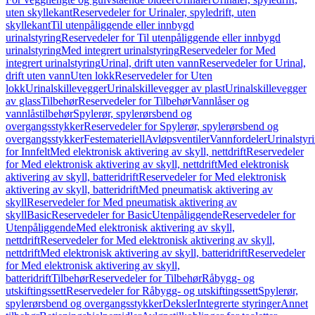
uten skyllekant
Reservedeler for Urinaler, spyledrift, uten
skyllekant
Til utenpåliggende eller innbygd
urinalstyring
Reservedeler for Til utenpåliggende eller innbygd
urinalstyring
Med integrert urinalstyring
Reservedeler for Med
integrert urinalstyring
Urinal, drift uten vann
Reservedeler for Urinal,
drift uten vann
Uten lokk
Reservedeler for Uten
lokk
Urinalskillevegger
Urinalskillevegger av plast
Urinalskillevegger
av glass
Tilbehør
Reservedeler for Tilbehør
Vannlåser og
vannlåstilbehør
Spylerør, spylerørsbend og
overgangsstykker
Reservedeler for Spylerør, spylerørsbend og
overgangsstykker
Festemateriell
Avløpsventiler
Vannfordeler
Urinalstyr
for Innfelt
Med elektronisk aktivering av skyll, nettdrift
Reservedeler
for Med elektronisk aktivering av skyll, nettdrift
Med elektronisk
aktivering av skyll, batteridrift
Reservedeler for Med elektronisk
aktivering av skyll, batteridrift
Med pneumatisk aktivering av
skyll
Reservedeler for Med pneumatisk aktivering av
skyll
Basic
Reservedeler for Basic
Utenpåliggende
Reservedeler for
Utenpåliggende
Med elektronisk aktivering av skyll,
nettdrift
Reservedeler for Med elektronisk aktivering av skyll,
nettdrift
Med elektronisk aktivering av skyll, batteridrift
Reservedeler
for Med elektronisk aktivering av skyll,
batteridrift
Tilbehør
Reservedeler for Tilbehør
Råbygg- og
utskiftingssett
Reservedeler for Råbygg- og utskiftingssett
Spylerør,
spylerørsbend og overgangsstykker
Deksler
Integrerte styringer
Annet