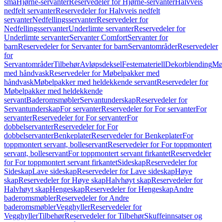
små
Hjørne-servanter
Reservedeler for Hjørne-servanter
Halvveis
nedfelt servanter
Reservedeler for Halvveis nedfelt
servanter
Nedfellingsservanter
Reservedeler for
Nedfellingsservanter
Underlimte servanter
Reservedeler for
Underlimte servanter
Servanter Comfort
Servanter for
barn
Reservedeler for Servanter for barn
Servantområder
Reservedeler
for
Servantområder
Tilbehør
Avløpsdeksel
Festemateriell
Dekorblending
Mø
med håndvask
Reservedeler for Møbelpakker med
håndvask
Møbelpakker med heldekkende servant
Reservedeler for
Møbelpakker med heldekkende
servant
Baderomsmøbler
Servantunderskap
Reservedeler for
Servantunderskap
For servanter
Reservedeler for For servanter
For
servanter
Reservedeler for For servanter
For
dobbelservanter
Reservedeler for For
dobbelservanter
Benkeplater
Reservedeler for Benkeplater
For
toppmontert servant, bolleservant
Reservedeler for For toppmontert
servant, bolleservant
For toppmontert servant firkantet
Reservedeler
for For toppmontert servant firkantet
Sideskap
Reservedeler for
Sideskap
Lave sideskap
Reservedeler for Lave sideskap
Høye
skap
Reservedeler for Høye skap
Halvhøyt skap
Reservedeler for
Halvhøyt skap
Hengeskap
Reservedeler for Hengeskap
Andre
baderomsmøbler
Reservedeler for Andre
baderomsmøbler
Vegghyller
Reservedeler for
Vegghyller
Tilbehør
Reservedeler for Tilbehør
Skuffeinnsatser og