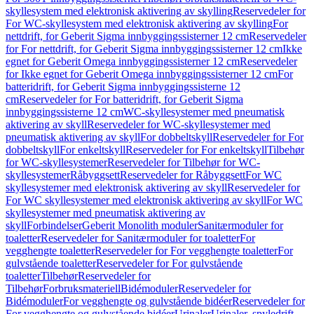
skyllesystem med elektronisk aktivering av skylling
Reservedeler for
For WC-skyllesystem med elektronisk aktivering av skylling
For
nettdrift, for Geberit Sigma innbyggingssisterner 12 cm
Reservedeler
for For nettdrift, for Geberit Sigma innbyggingssisterner 12 cm
Ikke
egnet for Geberit Omega innbyggingssisterner 12 cm
Reservedeler
for Ikke egnet for Geberit Omega innbyggingssisterner 12 cm
For
batteridrift, for Geberit Sigma innbyggingssisterne 12
cm
Reservedeler for For batteridrift, for Geberit Sigma
innbyggingssisterne 12 cm
WC-skyllesystemer med pneumatisk
aktivering av skyll
Reservedeler for WC-skyllesystemer med
pneumatisk aktivering av skyll
For dobbeltskyll
Reservedeler for For
dobbeltskyll
For enkeltskyll
Reservedeler for For enkeltskyll
Tilbehør
for WC-skyllesystemer
Reservedeler for Tilbehør for WC-
skyllesystemer
Råbyggsett
Reservedeler for Råbyggsett
For WC
skyllesystemer med elektronisk aktivering av skyll
Reservedeler for
For WC skyllesystemer med elektronisk aktivering av skyll
For WC
skyllesystemer med pneumatisk aktivering av
skyll
Forbindelser
Geberit Monolith moduler
Sanitærmoduler for
toaletter
Reservedeler for Sanitærmoduler for toaletter
For
vegghengte toaletter
Reservedeler for For vegghengte toaletter
For
gulvstående toaletter
Reservedeler for For gulvstående
toaletter
Tilbehør
Reservedeler for
Tilbehør
Forbruksmateriell
Bidémoduler
Reservedeler for
Bidémoduler
For vegghengte og gulvstående bidéer
Reservedeler for
For vegghengte og gulvstående bidéer
Urinaler
Urinaler, spyledrift,