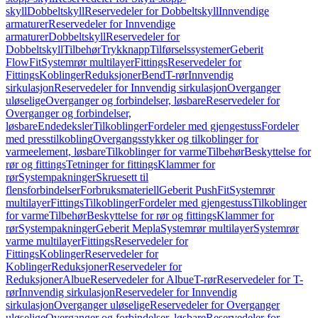
skyll
Dobbeltskyll
Reservedeler for Dobbeltskyll
Innvendige
armaturer
Reservedeler for Innvendige
armaturer
Dobbeltskyll
Reservedeler for
Dobbeltskyll
Tilbehør
Trykknapp
Tilførselssystemer
Geberit
FlowFit
Systemrør multilayer
Fittings
Reservedeler for
Fittings
Koblinger
Reduksjoner
Bend
T-rør
Innvendig
sirkulasjon
Reservedeler for Innvendig sirkulasjon
Overganger
uløselige
Overganger og forbindelser, løsbare
Reservedeler for
Overganger og forbindelser,
løsbare
Endedeksler
Tilkoblinger
Fordeler med gjengestuss
Fordeler
med presstilkobling
Overgangsstykker og tilkoblinger for
varmeelement, løsbare
Tilkoblinger for varme
Tilbehør
Beskyttelse for
rør og fittings
Tetninger for fittings
Klammer for
rør
Systempakninger
Skruesett til
flensforbindelser
Forbruksmateriell
Geberit PushFit
Systemrør
multilayer
Fittings
Tilkoblinger
Fordeler med gjengestuss
Tilkoblinger
for varme
Tilbehør
Beskyttelse for rør og fittings
Klammer for
rør
Systempakninger
Geberit Mepla
Systemrør multilayer
Systemrør
varme multilayer
Fittings
Reservedeler for
Fittings
Koblinger
Reservedeler for
Koblinger
Reduksjoner
Reservedeler for
Reduksjoner
Albue
Reservedeler for Albue
T-rør
Reservedeler for T-
rør
Innvendig sirkulasjon
Reservedeler for Innvendig
sirkulasjon
Overganger uløselige
Reservedeler for Overganger
uløselige
Overganger og forbindelser, løsbare
Reservedeler for