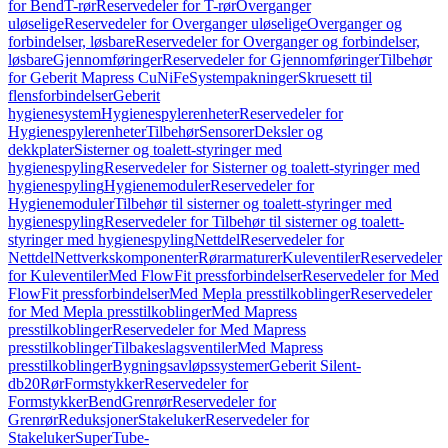
for Bend
T-rør
Reservedeler for T-rør
Overganger
uløselige
Reservedeler for Overganger uløselige
Overganger og
forbindelser, løsbare
Reservedeler for Overganger og forbindelser,
løsbare
Gjennomføringer
Reservedeler for Gjennomføringer
Tilbehør
for Geberit Mapress CuNiFe
Systempakninger
Skruesett til
flensforbindelser
Geberit
hygienesystem
Hygienespylerenheter
Reservedeler for
Hygienespylerenheter
Tilbehør
Sensorer
Deksler og
dekkplater
Sisterner og toalett-styringer med
hygienespyling
Reservedeler for Sisterner og toalett-styringer med
hygienespyling
Hygienemoduler
Reservedeler for
Hygienemoduler
Tilbehør til sisterner og toalett-styringer med
hygienespyling
Reservedeler for Tilbehør til sisterner og toalett-
styringer med hygienespyling
Nettdel
Reservedeler for
Nettdel
Nettverkskomponenter
Rørarmaturer
Kuleventiler
Reservedeler
for Kuleventiler
Med FlowFit pressforbindelser
Reservedeler for Med
FlowFit pressforbindelser
Med Mepla presstilkoblinger
Reservedeler
for Med Mepla presstilkoblinger
Med Mapress
presstilkoblinger
Reservedeler for Med Mapress
presstilkoblinger
Tilbakeslagsventiler
Med Mapress
presstilkoblinger
Bygningsavløpssystemer
Geberit Silent-
db20
Rør
Formstykker
Reservedeler for
Formstykker
Bend
Grenrør
Reservedeler for
Grenrør
Reduksjoner
Stakeluker
Reservedeler for
Stakeluker
SuperTube-