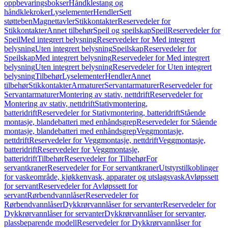
oppbevaringsbokser
Håndklestang og
håndklekroker
Lyselementer
Hendler
Sett
støtteben
Magnettavler
Stikkontakter
Reservedeler for
Stikkontakter
Annet tilbehør
Speil og speilskap
Speil
Reservedeler for
Speil
Med integrert belysning
Reservedeler for Med integrert
belysning
Uten integrert belysning
Speilskap
Reservedeler for
Speilskap
Med integrert belysning
Reservedeler for Med integrert
belysning
Uten integrert belysning
Reservedeler for Uten integrert
belysning
Tilbehør
Lyselementer
Hendler
Annet
tilbehør
Stikkontakter
Armaturer
Servantarmaturer
Reservedeler for
Servantarmaturer
Montering av stativ, nettdrift
Reservedeler for
Montering av stativ, nettdrift
Stativmontering,
batteridrift
Reservedeler for Stativmontering, batteridrift
Stående
montasje, blandebatteri med enhåndsgrep
Reservedeler for Stående
montasje, blandebatteri med enhåndsgrep
Veggmontasje,
nettdrift
Reservedeler for Veggmontasje, nettdrift
Veggmontasje,
batteridrift
Reservedeler for Veggmontasje,
batteridrift
Tilbehør
Reservedeler for Tilbehør
For
servantkraner
Reservedeler for For servantkraner
Utstyrstilkoblinger
for vaskeområde, kjøkkenvask, apparater og utslagsvask
Avløpssett
for servant
Reservedeler for Avløpssett for
servant
Rørbendvannlåser
Reservedeler for
Rørbendvannlåser
Dykkrørvannlåser for servanter
Reservedeler for
Dykkrørvannlåser for servanter
Dykkrørvannlåser for servanter,
plassbeparende modell
Reservedeler for Dykkrørvannlåser for