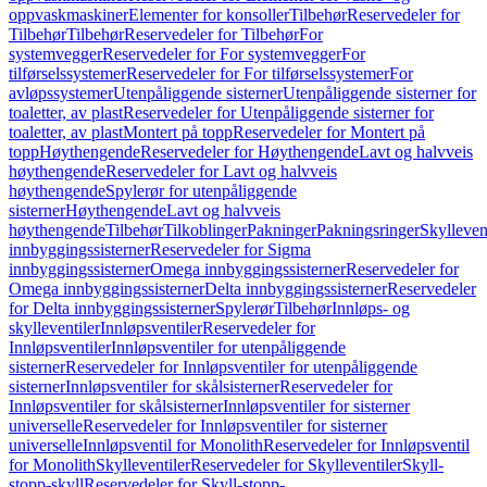
oppvaskmaskiner
Elementer for konsoller
Tilbehør
Reservedeler for
Tilbehør
Tilbehør
Reservedeler for Tilbehør
For
systemvegger
Reservedeler for For systemvegger
For
tilførselssystemer
Reservedeler for For tilførselssystemer
For
avløpssystemer
Utenpåliggende sisterner
Utenpåliggende sisterner for
toaletter, av plast
Reservedeler for Utenpåliggende sisterner for
toaletter, av plast
Montert på topp
Reservedeler for Montert på
topp
Høythengende
Reservedeler for Høythengende
Lavt og halvveis
høythengende
Reservedeler for Lavt og halvveis
høythengende
Spylerør for utenpåliggende
sisterner
Høythengende
Lavt og halvveis
høythengende
Tilbehør
Tilkoblinger
Pakninger
Pakningsringer
Skylleven
innbyggingssisterner
Reservedeler for Sigma
innbyggingssisterner
Omega innbyggingssisterner
Reservedeler for
Omega innbyggingssisterner
Delta innbyggingssisterner
Reservedeler
for Delta innbyggingssisterner
Spylerør
Tilbehør
Innløps- og
skylleventiler
Innløpsventiler
Reservedeler for
Innløpsventiler
Innløpsventiler for utenpåliggende
sisterner
Reservedeler for Innløpsventiler for utenpåliggende
sisterner
Innløpsventiler for skålsisterner
Reservedeler for
Innløpsventiler for skålsisterner
Innløpsventiler for sisterner
universelle
Reservedeler for Innløpsventiler for sisterner
universelle
Innløpsventil for Monolith
Reservedeler for Innløpsventil
for Monolith
Skylleventiler
Reservedeler for Skylleventiler
Skyll-
stopp-skyll
Reservedeler for Skyll-stopp-