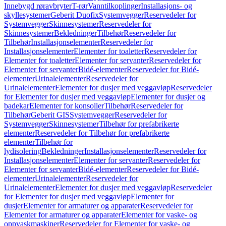
Innebygd røravbryter
T-rør
Vanntilkoplinger
Installasjons- og
skyllesystemer
Geberit Duofix
Systemvegger
Reservedeler for
Systemvegger
Skinnesystemer
Reservedeler for
Skinnesystemer
Bekledninger
Tilbehør
Reservedeler for
Tilbehør
Installasjonselementer
Reservedeler for
Installasjonselementer
Elementer for toaletter
Reservedeler for
Elementer for toaletter
Elementer for servanter
Reservedeler for
Elementer for servanter
Bidé-elementer
Reservedeler for Bidé-
elementer
Urinalelementer
Reservedeler for
Urinalelementer
Elementer for dusjer med veggavløp
Reservedeler
for Elementer for dusjer med veggavløp
Elementer for dusjer og
badekar
Elementer for konsoller
Tilbehør
Reservedeler for
Tilbehør
Geberit GIS
Systemvegger
Reservedeler for
Systemvegger
Skinnesystemer
Tilbehør for prefabrikerte
elementer
Reservedeler for Tilbehør for prefabrikerte
elementer
Tilbehør for
lydisolering
Bekledninger
Installasjonselementer
Reservedeler for
Installasjonselementer
Elementer for servanter
Reservedeler for
Elementer for servanter
Bidé-elementer
Reservedeler for Bidé-
elementer
Urinalelementer
Reservedeler for
Urinalelementer
Elementer for dusjer med veggavløp
Reservedeler
for Elementer for dusjer med veggavløp
Elementer for
dusjer
Elementer for armaturer og apparater
Reservedeler for
Elementer for armaturer og apparater
Elementer for vaske- og
oppvaskmaskiner
Reservedeler for Elementer for vaske- og