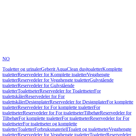
NO
Toaletter og urinaler
Geberit AquaClean dusjtoaletter
Komplette
toaletter
Reservedeler for Komplette toaletter
Vegghengte
toaletter
Reservedeler for Vegghengte toaletter
Gulvstående
toaletter
Reservedeler for Gulvstående
toaletter
Toalettseter
Reservedeler for Toalettseter
For
toalettskåler
Reservedeler for For
toalettskåler
Designplater
Reservedeler for Designplater
For komplette
toaletter
Reservedeler for For komplette toaletter
For
toalettseter
Reservedeler for For toalettseter
Tilbehør
Reservedeler for
Tilbehør
For komplette toaletter
For toalettseter
Reservedeler for For
toalettseter
For toalettseter og komplette
toaletter
Toaletter
Forbruksmateriell
Toalett og toalettseter
Vegghengte
toaletter
Reservedeler for Vegghengte toaletter
Toaletter
Reservedeler