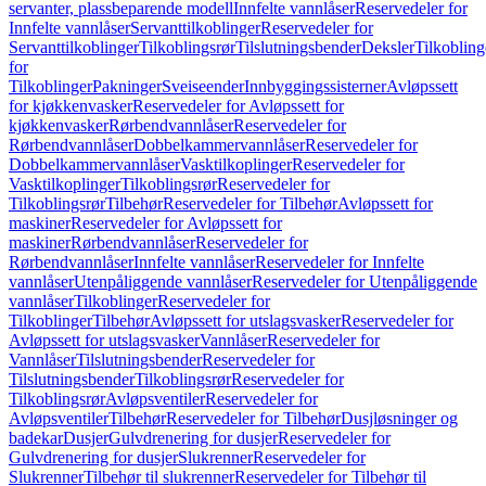
servanter, plassbeparende modell
Innfelte vannlåser
Reservedeler for
Innfelte vannlåser
Servanttilkoblinger
Reservedeler for
Servanttilkoblinger
Tilkoblingsrør
Tilslutningsbender
Deksler
Tilkobling
for
Tilkoblinger
Pakninger
Sveiseender
Innbyggingssisterner
Avløpssett
for kjøkkenvasker
Reservedeler for Avløpssett for
kjøkkenvasker
Rørbendvannlåser
Reservedeler for
Rørbendvannlåser
Dobbelkammervannlåser
Reservedeler for
Dobbelkammervannlåser
Vasktilkoplinger
Reservedeler for
Vasktilkoplinger
Tilkoblingsrør
Reservedeler for
Tilkoblingsrør
Tilbehør
Reservedeler for Tilbehør
Avløpssett for
maskiner
Reservedeler for Avløpssett for
maskiner
Rørbendvannlåser
Reservedeler for
Rørbendvannlåser
Innfelte vannlåser
Reservedeler for Innfelte
vannlåser
Utenpåliggende vannlåser
Reservedeler for Utenpåliggende
vannlåser
Tilkoblinger
Reservedeler for
Tilkoblinger
Tilbehør
Avløpssett for utslagsvasker
Reservedeler for
Avløpssett for utslagsvasker
Vannlåser
Reservedeler for
Vannlåser
Tilslutningsbender
Reservedeler for
Tilslutningsbender
Tilkoblingsrør
Reservedeler for
Tilkoblingsrør
Avløpsventiler
Reservedeler for
Avløpsventiler
Tilbehør
Reservedeler for Tilbehør
Dusjløsninger og
badekar
Dusjer
Gulvdrenering for dusjer
Reservedeler for
Gulvdrenering for dusjer
Slukrenner
Reservedeler for
Slukrenner
Tilbehør til slukrenner
Reservedeler for Tilbehør til