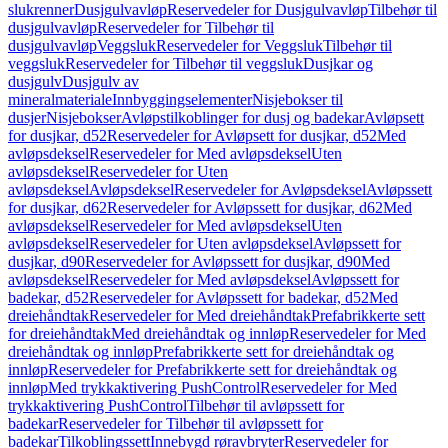
slukrenner
Dusjgulvavløp
Reservedeler for Dusjgulvavløp
Tilbehør til
dusjgulvavløp
Reservedeler for Tilbehør til
dusjgulvavløp
Veggsluk
Reservedeler for Veggsluk
Tilbehør til
veggsluk
Reservedeler for Tilbehør til veggsluk
Dusjkar og
dusjgulv
Dusjgulv av
mineralmateriale
Innbyggingselementer
Nisjebokser til
dusjer
Nisjebokser
Avløpstilkoblinger for dusj og badekar
Avløpsett
for dusjkar, d52
Reservedeler for Avløpsett for dusjkar, d52
Med
avløpsdeksel
Reservedeler for Med avløpsdeksel
Uten
avløpsdeksel
Reservedeler for Uten
avløpsdeksel
Avløpsdeksel
Reservedeler for Avløpsdeksel
Avløpssett
for dusjkar, d62
Reservedeler for Avløpssett for dusjkar, d62
Med
avløpsdeksel
Reservedeler for Med avløpsdeksel
Uten
avløpsdeksel
Reservedeler for Uten avløpsdeksel
Avløpssett for
dusjkar, d90
Reservedeler for Avløpssett for dusjkar, d90
Med
avløpsdeksel
Reservedeler for Med avløpsdeksel
Avløpssett for
badekar, d52
Reservedeler for Avløpssett for badekar, d52
Med
dreiehåndtak
Reservedeler for Med dreiehåndtak
Prefabrikkerte sett
for dreiehåndtak
Med dreiehåndtak og innløp
Reservedeler for Med
dreiehåndtak og innløp
Prefabrikkerte sett for dreiehåndtak og
innløp
Reservedeler for Prefabrikkerte sett for dreiehåndtak og
innløp
Med trykkaktivering PushControl
Reservedeler for Med
trykkaktivering PushControl
Tilbehør til avløpssett for
badekar
Reservedeler for Tilbehør til avløpssett for
badekar
Tilkoblingssett
Innebygd røravbryter
Reservedeler for