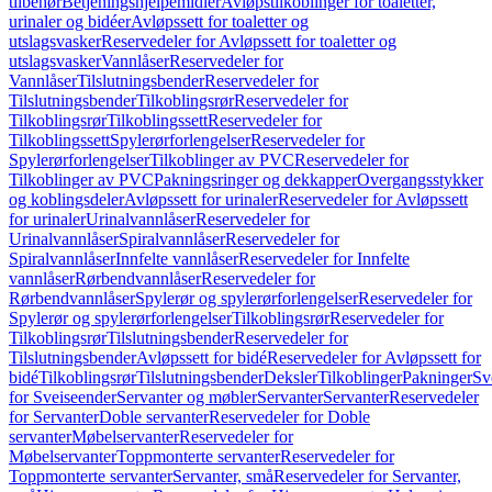
tilbehør
Betjeningshjelpemidler
Avløpstilkoblinger for toaletter,
urinaler og bidéer
Avløpssett for toaletter og
utslagsvasker
Reservedeler for Avløpssett for toaletter og
utslagsvasker
Vannlåser
Reservedeler for
Vannlåser
Tilslutningsbender
Reservedeler for
Tilslutningsbender
Tilkoblingsrør
Reservedeler for
Tilkoblingsrør
Tilkoblingssett
Reservedeler for
Tilkoblingssett
Spylerørforlengelser
Reservedeler for
Spylerørforlengelser
Tilkoblinger av PVC
Reservedeler for
Tilkoblinger av PVC
Pakningsringer og dekkapper
Overgangsstykker
og koblingsdeler
Avløpssett for urinaler
Reservedeler for Avløpssett
for urinaler
Urinalvannlåser
Reservedeler for
Urinalvannlåser
Spiralvannlåser
Reservedeler for
Spiralvannlåser
Innfelte vannlåser
Reservedeler for Innfelte
vannlåser
Rørbendvannlåser
Reservedeler for
Rørbendvannlåser
Spylerør og spylerørforlengelser
Reservedeler for
Spylerør og spylerørforlengelser
Tilkoblingsrør
Reservedeler for
Tilkoblingsrør
Tilslutningsbender
Reservedeler for
Tilslutningsbender
Avløpssett for bidé
Reservedeler for Avløpssett for
bidé
Tilkoblingsrør
Tilslutningsbender
Deksler
Tilkoblinger
Pakninger
Sv
for Sveiseender
Servanter og møbler
Servanter
Servanter
Reservedeler
for Servanter
Doble servanter
Reservedeler for Doble
servanter
Møbelservanter
Reservedeler for
Møbelservanter
Toppmonterte servanter
Reservedeler for
Toppmonterte servanter
Servanter, små
Reservedeler for Servanter,