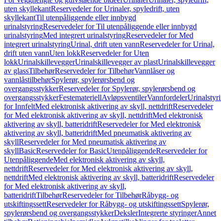
uten skyllekant
Reservedeler for Urinaler, spyledrift, uten
skyllekant
Til utenpåliggende eller innbygd
urinalstyring
Reservedeler for Til utenpåliggende eller innbygd
urinalstyring
Med integrert urinalstyring
Reservedeler for Med
integrert urinalstyring
Urinal, drift uten vann
Reservedeler for Urinal,
drift uten vann
Uten lokk
Reservedeler for Uten
lokk
Urinalskillevegger
Urinalskillevegger av plast
Urinalskillevegger
av glass
Tilbehør
Reservedeler for Tilbehør
Vannlåser og
vannlåstilbehør
Spylerør, spylerørsbend og
overgangsstykker
Reservedeler for Spylerør, spylerørsbend og
overgangsstykker
Festemateriell
Avløpsventiler
Vannfordeler
Urinalstyr
for Innfelt
Med elektronisk aktivering av skyll, nettdrift
Reservedeler
for Med elektronisk aktivering av skyll, nettdrift
Med elektronisk
aktivering av skyll, batteridrift
Reservedeler for Med elektronisk
aktivering av skyll, batteridrift
Med pneumatisk aktivering av
skyll
Reservedeler for Med pneumatisk aktivering av
skyll
Basic
Reservedeler for Basic
Utenpåliggende
Reservedeler for
Utenpåliggende
Med elektronisk aktivering av skyll,
nettdrift
Reservedeler for Med elektronisk aktivering av skyll,
nettdrift
Med elektronisk aktivering av skyll, batteridrift
Reservedeler
for Med elektronisk aktivering av skyll,
batteridrift
Tilbehør
Reservedeler for Tilbehør
Råbygg- og
utskiftingssett
Reservedeler for Råbygg- og utskiftingssett
Spylerør,
spylerørsbend og overgangsstykker
Deksler
Integrerte styringer
Annet