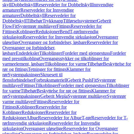
skyll
Dobbeltskyll
Reservedeler for Dobbeltskyll
Innvendige
armaturer
Reservedeler for Innvendige
armaturer
Dobbeltskyll
Reservedeler for
Dobbeltskyll
Tilbehør
Trykknapp
Tilførselssystemer
Geberit
FlowFit
Systemrør multilayer
Fittings
Reservedeler for
Fittings
Koblinger
Reduksjoner
Bend
T-rør
Innvendig
sirkulasjon
Reservedeler for Innvendig sirkulasjon
Overganger
uløselige
Overganger og forbindelser, løsbare
Reservedeler for
Overganger og forbindelser,
løsbare
Endedeksler
Tilkoblinger
Fordeler med gjengestuss
Fordeler
med presstilkobling
Overgangsstykker og tilkoblinger for
varmeelement, løsbare
Tilkoblinger for varme
Tilbehør
Beskyttelse for
rør og fittings
Tetninger for fittings
Klammer for
rør
Systempakninger
Skruesett til
flensforbindelser
Forbruksmateriell
Geberit PushFit
Systemrør
multilayer
Fittings
Tilkoblinger
Fordeler med gjengestuss
Tilkoblinger
for varme
Tilbehør
Beskyttelse for rør og fittings
Klammer for
rør
Systempakninger
Geberit Mepla
Systemrør multilayer
Systemrør
varme multilayer
Fittings
Reservedeler for
Fittings
Koblinger
Reservedeler for
Koblinger
Reduksjoner
Reservedeler for
Reduksjoner
Albue
Reservedeler for Albue
T-rør
Reservedeler for T-
rør
Innvendig sirkulasjon
Reservedeler for Innvendig
sirkulasjon
Overganger uløselige
Reservedeler for Overganger
uløselige
Overganger og forbindelser, løsbare
Reservedeler for