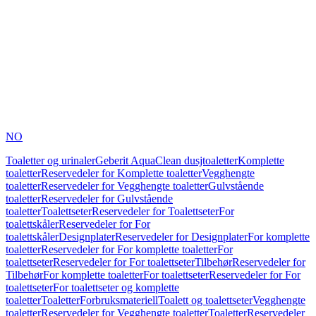
NO
Toaletter og urinaler
Geberit AquaClean dusjtoaletter
Komplette
toaletter
Reservedeler for Komplette toaletter
Vegghengte
toaletter
Reservedeler for Vegghengte toaletter
Gulvstående
toaletter
Reservedeler for Gulvstående
toaletter
Toalettseter
Reservedeler for Toalettseter
For
toalettskåler
Reservedeler for For
toalettskåler
Designplater
Reservedeler for Designplater
For komplette
toaletter
Reservedeler for For komplette toaletter
For
toalettseter
Reservedeler for For toalettseter
Tilbehør
Reservedeler for
Tilbehør
For komplette toaletter
For toalettseter
Reservedeler for For
toalettseter
For toalettseter og komplette
toaletter
Toaletter
Forbruksmateriell
Toalett og toalettseter
Vegghengte
toaletter
Reservedeler for Vegghengte toaletter
Toaletter
Reservedeler