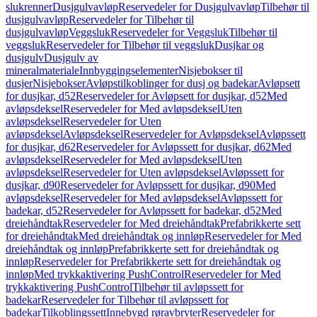
slukrenner
Dusjgulvavløp
Reservedeler for Dusjgulvavløp
Tilbehør til
dusjgulvavløp
Reservedeler for Tilbehør til
dusjgulvavløp
Veggsluk
Reservedeler for Veggsluk
Tilbehør til
veggsluk
Reservedeler for Tilbehør til veggsluk
Dusjkar og
dusjgulv
Dusjgulv av
mineralmateriale
Innbyggingselementer
Nisjebokser til
dusjer
Nisjebokser
Avløpstilkoblinger for dusj og badekar
Avløpsett
for dusjkar, d52
Reservedeler for Avløpsett for dusjkar, d52
Med
avløpsdeksel
Reservedeler for Med avløpsdeksel
Uten
avløpsdeksel
Reservedeler for Uten
avløpsdeksel
Avløpsdeksel
Reservedeler for Avløpsdeksel
Avløpssett
for dusjkar, d62
Reservedeler for Avløpssett for dusjkar, d62
Med
avløpsdeksel
Reservedeler for Med avløpsdeksel
Uten
avløpsdeksel
Reservedeler for Uten avløpsdeksel
Avløpssett for
dusjkar, d90
Reservedeler for Avløpssett for dusjkar, d90
Med
avløpsdeksel
Reservedeler for Med avløpsdeksel
Avløpssett for
badekar, d52
Reservedeler for Avløpssett for badekar, d52
Med
dreiehåndtak
Reservedeler for Med dreiehåndtak
Prefabrikkerte sett
for dreiehåndtak
Med dreiehåndtak og innløp
Reservedeler for Med
dreiehåndtak og innløp
Prefabrikkerte sett for dreiehåndtak og
innløp
Reservedeler for Prefabrikkerte sett for dreiehåndtak og
innløp
Med trykkaktivering PushControl
Reservedeler for Med
trykkaktivering PushControl
Tilbehør til avløpssett for
badekar
Reservedeler for Tilbehør til avløpssett for
badekar
Tilkoblingssett
Innebygd røravbryter
Reservedeler for