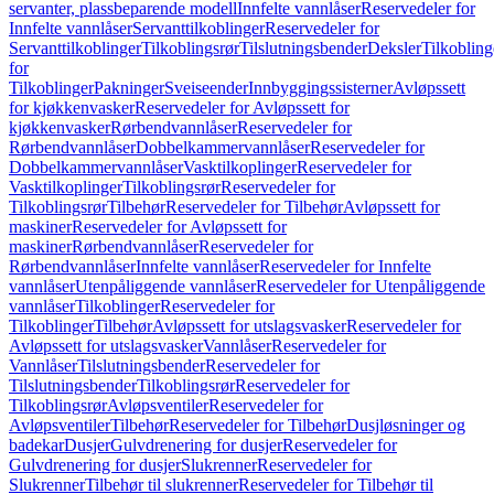
servanter, plassbeparende modell
Innfelte vannlåser
Reservedeler for
Innfelte vannlåser
Servanttilkoblinger
Reservedeler for
Servanttilkoblinger
Tilkoblingsrør
Tilslutningsbender
Deksler
Tilkobling
for
Tilkoblinger
Pakninger
Sveiseender
Innbyggingssisterner
Avløpssett
for kjøkkenvasker
Reservedeler for Avløpssett for
kjøkkenvasker
Rørbendvannlåser
Reservedeler for
Rørbendvannlåser
Dobbelkammervannlåser
Reservedeler for
Dobbelkammervannlåser
Vasktilkoplinger
Reservedeler for
Vasktilkoplinger
Tilkoblingsrør
Reservedeler for
Tilkoblingsrør
Tilbehør
Reservedeler for Tilbehør
Avløpssett for
maskiner
Reservedeler for Avløpssett for
maskiner
Rørbendvannlåser
Reservedeler for
Rørbendvannlåser
Innfelte vannlåser
Reservedeler for Innfelte
vannlåser
Utenpåliggende vannlåser
Reservedeler for Utenpåliggende
vannlåser
Tilkoblinger
Reservedeler for
Tilkoblinger
Tilbehør
Avløpssett for utslagsvasker
Reservedeler for
Avløpssett for utslagsvasker
Vannlåser
Reservedeler for
Vannlåser
Tilslutningsbender
Reservedeler for
Tilslutningsbender
Tilkoblingsrør
Reservedeler for
Tilkoblingsrør
Avløpsventiler
Reservedeler for
Avløpsventiler
Tilbehør
Reservedeler for Tilbehør
Dusjløsninger og
badekar
Dusjer
Gulvdrenering for dusjer
Reservedeler for
Gulvdrenering for dusjer
Slukrenner
Reservedeler for
Slukrenner
Tilbehør til slukrenner
Reservedeler for Tilbehør til