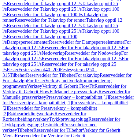
l/s
Reservedeler for Takavløp opptil 12 l/s
Takavløp opptil 25
l/s
Reservedeler for Takavløp opptil 25 l/s
Takavløp oppti 100
l/s
Reservedeler for Takavløp oppti 100 l/s
Takavløp for
renner
Reservedeler for Takavløp for renner
Takavløp opptil 12
l/s
Reservedeler for Takavløp opptil 12 l/s
Takavløp opptil 25
l/s
Reservedeler for Takavløp opptil 25 l/s
Takavløp oppti 100
l/s
Reservedeler for Takavløp oppti 100
l/s
Dampsperreelementer
Reservedeler for Dampsperreelementer
For
takavløp oppti 12 l/s
Reservedeler for For takavløp oppti 12 l/s
For
takavløp oppti 25 l/s
Nødoverløp
Reservedeler for Nødoverløp
For
takavløp oppti 12 l/s
Reservedeler for For takavløp oppti 12 l/s
For
takavløp oppti 25 l/s
Reservedeler for For takavløp oppti 25
l/s
Fester
Festesystem d40–200
Festesystem d250–
315
Tilbehør
Reservedeler for Tilbehør
For takavløp
Reservedeler for
For takavløp
For fester
Verktøy, nettverkskomponenter og
programvare
Verktøy
Verktøy til Geberit FlowFit
Reservedeler for
Verktøy til Geberit FlowFit
Manuelle pressverktøy
Reservedeler for
Manuelle pressverktøy
Pressverktøy – kompatibilitet [1]
Reservedeler
for Pressverktøy – kompatibilitet [1]
Pressverktøy – kompatibilitet
[2]
Reservedeler for Pressverktøy – kompatibilitet
[2]
Rørbearbeidingsverktøy
Reservedeler for
Rørbearbeidingsverktøy
Trykkprøvingsplugg
Reservedeler for
Trykkprøvingsplugg
Testmiddel
Pressenheter med
verktøy
Tilbehør
Reservedeler for Tilbehør
Verktøy for Geberit
Mepla
Reservedeler for Verktøy for Geberit