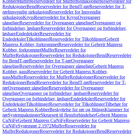
Kobber
Muffer
Reservedeler for Muffer
Reduksjoner
Reservedeler for
Reduksjoner
Bend
Reservedeler for Bend
T-rør
Reservedeler for T-
rør
Innvendig sirkulasjon
Reservedeler for Innvendig
sirkulasjon
Kryss
Reservedeler for Kryss
Overganger
uløselige
Reservedeler for Overganger uløselige
Overganger og
forbindelser, løsbare
Reservedeler for Overganger og forbindelser,
løsbare
Endedeksler
Reservedeler for
Endedeksler
Tilkoblinger
Reservedeler for Tilkoblinger
Geberit
Mapress Kobber, forkrommet
Reservedeler for Geberit Mapress
Kobber, forkrommet
Muffer
Reservedeler for
Muffer
Reduksjoner
Reservedeler for Reduksjoner
Bend
Reservedeler
for Bend
T-rør
Reservedeler for T-rør
Overganger
uløselige
Reservedeler for Overganger uløselige
Geberit Mapress
Kobber, gass
Reservedeler for Geberit Mapress Kobber,
gass
Muffer
Reservedeler for Muffer
Reduksjoner
Reservedeler for
Reduksjoner
Bend
Reservedeler for Bend
T-rør
Reservedeler for T-
rør
Overganger uløselige
Reservedeler for Overganger
uløselige
Overganger og forbindelser, løsbare
Reservedeler for
Overganger og forbindelser, løsbare
Endedeksler
Reservedeler for
Endedeksler
Tilkoblinger
Reservedeler for Tilkoblinger
Tilbehør for
Geberit Mapress Kobber
Beskyttelse for rør og fittings
Klammer for
rør
Systempakninger
Skruesett til flensforbindelser
Geberit Mapress
CuNiFe
Geberit Mapress CuNiFe
Reservedeler for Geberit Mapress
CuNiFe
Systemrør 2.1972
Muffer
Reservedeler for
Muffer
Reduksjoner
Reservedeler for Reduksjoner
Bend
Reservedeler