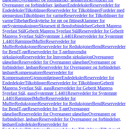
Overganger og forbindelser, løsbare
Endedeksler
Reservedeler for
Endedeksler
Tilkoblinger
Reservedeler for Tilkoblinger
Fordeler med
gjengestuss
Tilkoblinger for varme
Reservedeler for Tilkoblinger for
varme
Tilbehør
Beskyttelse for rør og fittings
Klammer for
rør
Systempakninger
Skruesett til flensforbindelser
Geberit Mapress
Syrefast Stål
Geberit Mapress Syrefast Stål
Reservedeler for Geberit
Mapress Syrefast Stål
Systemrør 1.4401
Reservedeler for Systemrør
1.4401
Rørnippel
Muffer
Reservedeler for
Muffer
Reduksjoner
Reservedeler for Reduksjoner
Bend
Reservedeler
for Bend
T-rør
Reservedeler for T-rør
Innvendig
sirkulasjon
Reservedeler for Innvendig sirkulasjon
Overganger
uløselige
Reservedeler for Overganger uløselige
Overganger og
forbindelser, løsbare
Reservedeler for Overganger og forbindelser,
løsbare
Kompensatorer
Reservedeler for
Kompensatorer
Gjennomføringer
Endedeksler
Reservedeler for
Endedeksler
Tilkoblinger
Reservedeler for Tilkoblinger
Geberit
Mapress Syrefast Stål, gass
Reservedeler for Geberit Mapress
Syrefast Stål, gass
Systemrør 1.4401
Reservedeler for Systemrør
1.4401
Rørnippel
Muffer
Reservedeler for
Muffer
Reduksjoner
Reservedeler for Reduksjoner
Bend
Reservedeler
for Bend
T-rør
Reservedeler for T-rør
Overganger
uløselige
Reservedeler for Overganger uløselige
Overganger og
forbindelser, løsbare
Reservedeler for Overganger og forbindelser,
løsbare
Endedeksler
Reservedeler for