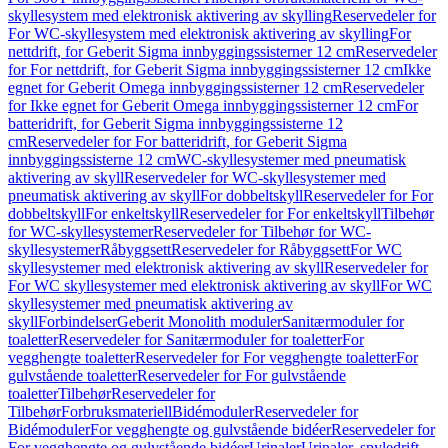
skyllesystem med elektronisk aktivering av skylling
Reservedeler for
For WC-skyllesystem med elektronisk aktivering av skylling
For
nettdrift, for Geberit Sigma innbyggingssisterner 12 cm
Reservedeler
for For nettdrift, for Geberit Sigma innbyggingssisterner 12 cm
Ikke
egnet for Geberit Omega innbyggingssisterner 12 cm
Reservedeler
for Ikke egnet for Geberit Omega innbyggingssisterner 12 cm
For
batteridrift, for Geberit Sigma innbyggingssisterne 12
cm
Reservedeler for For batteridrift, for Geberit Sigma
innbyggingssisterne 12 cm
WC-skyllesystemer med pneumatisk
aktivering av skyll
Reservedeler for WC-skyllesystemer med
pneumatisk aktivering av skyll
For dobbeltskyll
Reservedeler for For
dobbeltskyll
For enkeltskyll
Reservedeler for For enkeltskyll
Tilbehør
for WC-skyllesystemer
Reservedeler for Tilbehør for WC-
skyllesystemer
Råbyggsett
Reservedeler for Råbyggsett
For WC
skyllesystemer med elektronisk aktivering av skyll
Reservedeler for
For WC skyllesystemer med elektronisk aktivering av skyll
For WC
skyllesystemer med pneumatisk aktivering av
skyll
Forbindelser
Geberit Monolith moduler
Sanitærmoduler for
toaletter
Reservedeler for Sanitærmoduler for toaletter
For
vegghengte toaletter
Reservedeler for For vegghengte toaletter
For
gulvstående toaletter
Reservedeler for For gulvstående
toaletter
Tilbehør
Reservedeler for
Tilbehør
Forbruksmateriell
Bidémoduler
Reservedeler for
Bidémoduler
For vegghengte og gulvstående bidéer
Reservedeler for
For vegghengte og gulvstående bidéer
Urinaler
Urinaler, spyledrift,