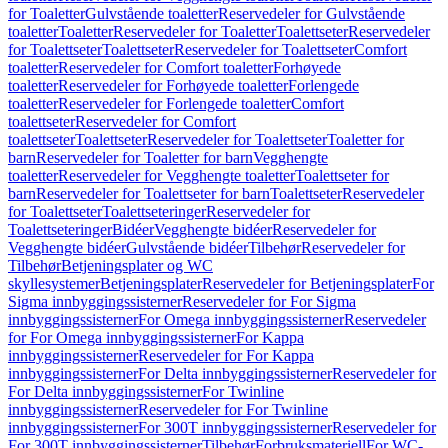
for Toaletter
Gulvstående toaletter
Reservedeler for Gulvstående
toaletter
Toaletter
Reservedeler for Toaletter
Toalettseter
Reservedeler
for Toalettseter
Toalettseter
Reservedeler for Toalettseter
Comfort
toaletter
Reservedeler for Comfort toaletter
Forhøyede
toaletter
Reservedeler for Forhøyede toaletter
Forlengede
toaletter
Reservedeler for Forlengede toaletter
Comfort
toalettseter
Reservedeler for Comfort
toalettseter
Toalettseter
Reservedeler for Toalettseter
Toaletter for
barn
Reservedeler for Toaletter for barn
Vegghengte
toaletter
Reservedeler for Vegghengte toaletter
Toalettseter for
barn
Reservedeler for Toalettseter for barn
Toalettseter
Reservedeler
for Toalettseter
Toalettseteringer
Reservedeler for
Toalettseteringer
Bidéer
Vegghengte bidéer
Reservedeler for
Vegghengte bidéer
Gulvstående bidéer
Tilbehør
Reservedeler for
Tilbehør
Betjeningsplater og WC
skyllesystemer
Betjeningsplater
Reservedeler for Betjeningsplater
For
Sigma innbyggingssisterner
Reservedeler for For Sigma
innbyggingssisterner
For Omega innbyggingssisterner
Reservedeler
for For Omega innbyggingssisterner
For Kappa
innbyggingssisterner
Reservedeler for For Kappa
innbyggingssisterner
For Delta innbyggingssisterner
Reservedeler for
For Delta innbyggingssisterner
For Twinline
innbyggingssisterner
Reservedeler for For Twinline
innbyggingssisterner
For 300T innbyggingssisterner
Reservedeler for
For 300T innbyggingssisterner
Tilbehør
Forbruksmateriell
For WC-