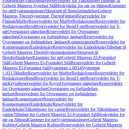
Endedeksler
Tilkoblinger
Reservedeler for Tilkoblinger
Tilbehør til
Geberit Mapress Syrefast Stål
Beskyttelse for rør og fittings
Klammer
for rør
Systempakninger
Skruesett til flensforbindelser
Geberit
Mapress Therm
Systemrør Therm
Fittings
Reservedeler for
Fittings
Muffer
Reservedeler for Muffer
Reduksjoner
Reservedeler for
Reduksjoner
Bend
Reservedeler for Bend
T-rør
Reservedeler for T-
rør
Overganger uløselige
Reservedeler for Overganger
uløselige
Overganger og forbindelser, løsbare
Reservedeler for
Overganger og forbindelser, løsbare
Kompensatorer
Reservedeler for
Kompensatorer
Endedeksler
Reservedeler for Endedeksler
Tilbehør til
Geberit Mapress Therm
Systempakninger
Skruesett til
flensforbindelser
Klammer for rør
Geberit Mapress El-Forsinket
Stål
Geberit Mapress El-Forsinket Stål
Reservedeler for Geberit
Mapress El-Forsinket Stål
Systemrør 1.0034
Systemrør
1.0215
Muffer
Reservedeler for Muffer
Reduksjoner
Reservedeler for
Reduksjoner
Bend
Reservedeler for Bend
T-rør
Reservedeler for T-
rør
Kryss
Reservedeler for Kryss
Overganger uløselige
Reservedeler
for Overganger uløselige
Overganger og forbindelser,
løsbare
Reservedeler for Overganger og forbindelser,
løsbare
Kompensatorer
Reservedeler for
Kompensatorer
Endedeksler
Reservedeler for
Endedeksler
Tilkoblinger for varme
Reservedeler for Tilkoblinger for
varme
Tilbehør for Geberit Mapress El-Forsinket Stål
Beskyttelse for
rør og fittings
Klammer for rør
Systempakninger
Geberit Mapress
Kobber
Geberit Mapress Kobber
Reservedeler for Geberit Mapress