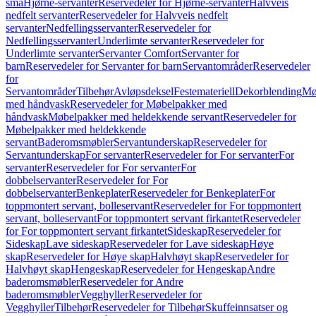
små
Hjørne-servanter
Reservedeler for Hjørne-servanter
Halvveis
nedfelt servanter
Reservedeler for Halvveis nedfelt
servanter
Nedfellingsservanter
Reservedeler for
Nedfellingsservanter
Underlimte servanter
Reservedeler for
Underlimte servanter
Servanter Comfort
Servanter for
barn
Reservedeler for Servanter for barn
Servantområder
Reservedeler
for
Servantområder
Tilbehør
Avløpsdeksel
Festemateriell
Dekorblending
Mø
med håndvask
Reservedeler for Møbelpakker med
håndvask
Møbelpakker med heldekkende servant
Reservedeler for
Møbelpakker med heldekkende
servant
Baderomsmøbler
Servantunderskap
Reservedeler for
Servantunderskap
For servanter
Reservedeler for For servanter
For
servanter
Reservedeler for For servanter
For
dobbelservanter
Reservedeler for For
dobbelservanter
Benkeplater
Reservedeler for Benkeplater
For
toppmontert servant, bolleservant
Reservedeler for For toppmontert
servant, bolleservant
For toppmontert servant firkantet
Reservedeler
for For toppmontert servant firkantet
Sideskap
Reservedeler for
Sideskap
Lave sideskap
Reservedeler for Lave sideskap
Høye
skap
Reservedeler for Høye skap
Halvhøyt skap
Reservedeler for
Halvhøyt skap
Hengeskap
Reservedeler for Hengeskap
Andre
baderomsmøbler
Reservedeler for Andre
baderomsmøbler
Vegghyller
Reservedeler for
Vegghyller
Tilbehør
Reservedeler for Tilbehør
Skuffeinnsatser og