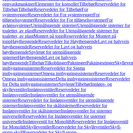
oppvaskmaskiner
Elementer for konsoller
Tilbehør
Reservedeler for
Tilbehør
Tilbehør
Reservedeler for Tilbehør
For
systemvegger
Reservedeler for For systemvegger
For
tilførselssystemer
Reservedeler for For tilførselssystemer
For
avløpssystemer
Utenpåliggende sisterner
Utenpåliggende sisterner for
toaletter, av plast
Reservedeler for Utenpåliggende sisterner for
toaletter, av plast
Montert på topp
Reservedeler for Montert på
topp
Høythengende
Reservedeler for Høythengende
Lavt og halvveis
høythengende
Reservedeler for Lavt og halvveis
høythengende
Spylerør for utenpåliggende
sisterner
Høythengende
Lavt og halvveis
høythengende
Tilbehør
Tilkoblinger
Pakninger
Pakningsringer
Skylleven
innbyggingssisterner
Reservedeler for Sigma
innbyggingssisterner
Omega innbyggingssisterner
Reservedeler for
Omega innbyggingssisterner
Delta innbyggingssisterner
Reservedeler
for Delta innbyggingssisterner
Spylerør
Tilbehør
Innløps- og
skylleventiler
Innløpsventiler
Reservedeler for
Innløpsventiler
Innløpsventiler for utenpåliggende
sisterner
Reservedeler for Innløpsventiler for utenpåliggende
sisterner
Innløpsventiler for skålsisterner
Reservedeler for
Innløpsventiler for skålsisterner
Innløpsventiler for sisterner
universelle
Reservedeler for Innløpsventiler for sisterner
universelle
Innløpsventil for Monolith
Reservedeler for Innløpsventil
for Monolith
Skylleventiler
Reservedeler for Skylleventiler
Skyll-
stopp-skyll
Reservedeler for Skyll-stopp-