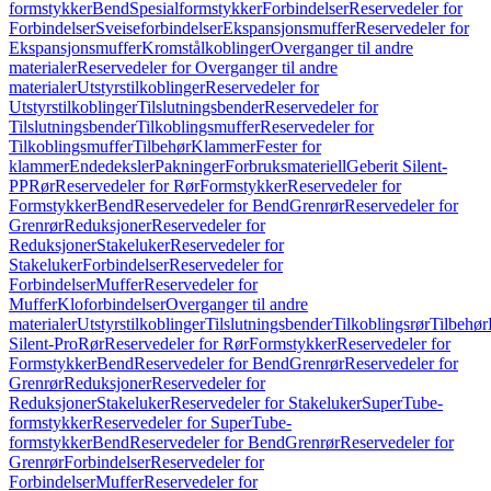
formstykker
Bend
Spesialformstykker
Forbindelser
Reservedeler for
Forbindelser
Sveiseforbindelser
Ekspansjonsmuffer
Reservedeler for
Ekspansjonsmuffer
Kromstålkoblinger
Overganger til andre
materialer
Reservedeler for Overganger til andre
materialer
Utstyrstilkoblinger
Reservedeler for
Utstyrstilkoblinger
Tilslutningsbender
Reservedeler for
Tilslutningsbender
Tilkoblingsmuffer
Reservedeler for
Tilkoblingsmuffer
Tilbehør
Klammer
Fester for
klammer
Endedeksler
Pakninger
Forbruksmateriell
Geberit Silent-
PP
Rør
Reservedeler for Rør
Formstykker
Reservedeler for
Formstykker
Bend
Reservedeler for Bend
Grenrør
Reservedeler for
Grenrør
Reduksjoner
Reservedeler for
Reduksjoner
Stakeluker
Reservedeler for
Stakeluker
Forbindelser
Reservedeler for
Forbindelser
Muffer
Reservedeler for
Muffer
Kloforbindelser
Overganger til andre
materialer
Utstyrstilkoblinger
Tilslutningsbender
Tilkoblingsrør
Tilbehør
Silent-Pro
Rør
Reservedeler for Rør
Formstykker
Reservedeler for
Formstykker
Bend
Reservedeler for Bend
Grenrør
Reservedeler for
Grenrør
Reduksjoner
Reservedeler for
Reduksjoner
Stakeluker
Reservedeler for Stakeluker
SuperTube-
formstykker
Reservedeler for SuperTube-
formstykker
Bend
Reservedeler for Bend
Grenrør
Reservedeler for
Grenrør
Forbindelser
Reservedeler for
Forbindelser
Muffer
Reservedeler for