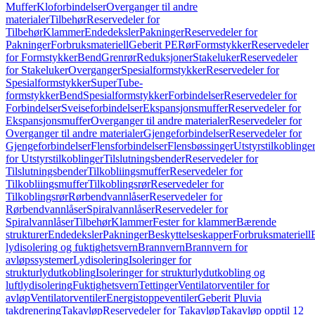
Muffer
Kloforbindelser
Overganger til andre
materialer
Tilbehør
Reservedeler for
Tilbehør
Klammer
Endedeksler
Pakninger
Reservedeler for
Pakninger
Forbruksmateriell
Geberit PE
Rør
Formstykker
Reservedeler
for Formstykker
Bend
Grenrør
Reduksjoner
Stakeluker
Reservedeler
for Stakeluker
Overganger
Spesialformstykker
Reservedeler for
Spesialformstykker
SuperTube-
formstykker
Bend
Spesialformstykker
Forbindelser
Reservedeler for
Forbindelser
Sveiseforbindelser
Ekspansjonsmuffer
Reservedeler for
Ekspansjonsmuffer
Overganger til andre materialer
Reservedeler for
Overganger til andre materialer
Gjengeforbindelser
Reservedeler for
Gjengeforbindelser
Flensforbindelser
Flensbøssinger
Utstyrstilkoblinge
for Utstyrstilkoblinger
Tilslutningsbender
Reservedeler for
Tilslutningsbender
Tilkobliingsmuffer
Reservedeler for
Tilkobliingsmuffer
Tilkoblingsrør
Reservedeler for
Tilkoblingsrør
Rørbendvannlåser
Reservedeler for
Rørbendvannlåser
Spiralvannlåser
Reservedeler for
Spiralvannlåser
Tilbehør
Klammer
Fester for klammer
Bærende
strukturer
Endedeksler
Pakninger
Beskyttelseskapper
Forbruksmateriell
lydisolering og fuktighetsvern
Brannvern
Brannvern for
avløpssystemer
Lydisolering
Isoleringer for
strukturlydutkobling
Isoleringer for strukturlydutkobling og
luftlydisolering
Fuktighetsvern
Tettinger
Ventilatorventiler for
avløp
Ventilatorventiler
Energistoppeventiler
Geberit Pluvia
takdrenering
Takavløp
Reservedeler for Takavløp
Takavløp opptil 12