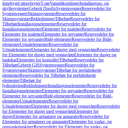
Innebygd røravbryter
T-rør
Vanntilkoplinger
Installasjons- og
skyllesystemer
Geberit Duofix
Systemvegger
Reservedeler for
Systemvegger
Skinnesystemer
Reservedeler for
Skinnesystemer
Bekledninger
Tilbehør
Reservedeler for
Tilbehør
Installasjonselementer
Reservedeler for
Installasjonselementer
Elementer for toaletter
Reservedeler for
Elementer for toaletter
Elementer for servanter
Reservedeler for
Elementer for servanter
Bidé-elementer
Reservedeler for Bidé-
elementer
Urinalelementer
Reservedeler for
Urinalelementer
Elementer for dusjer med veggavløp
Reservedeler
for Elementer for dusjer med veggavløp
Elementer for dusjer og
badekar
Elementer for konsoller
Tilbehør
Reservedeler for
Tilbehør
Geberit GIS
Systemvegger
Reservedeler for
Systemvegger
Skinnesystemer
Tilbehør for prefabrikerte
elementer
Reservedeler for Tilbehør for prefabrikerte
elementer
Tilbehør for
lydisolering
Bekledninger
Installasjonselementer
Reservedeler for
Installasjonselementer
Elementer for servanter
Reservedeler for
Elementer for servanter
Bidé-elementer
Reservedeler for Bidé-
elementer
Urinalelementer
Reservedeler for
Urinalelementer
Elementer for dusjer med veggavløp
Reservedeler
for Elementer for dusjer med veggavløp
Elementer for
dusjer
Elementer for armaturer og apparater
Reservedeler for
Elementer for armaturer og apparater
Elementer for vaske- og
oppvaskmaskiner
Reservedeler for Elementer for vaske- og