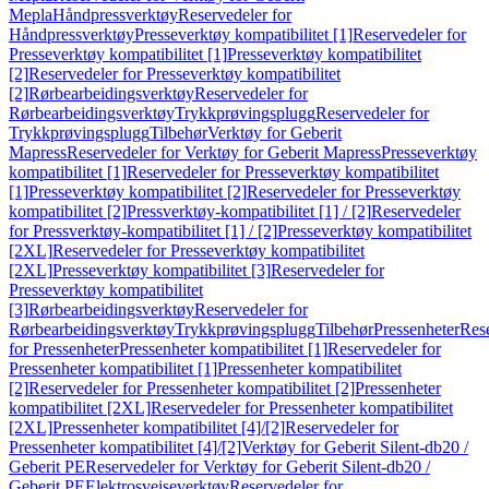
Mepla
Håndpressverktøy
Reservedeler for
Håndpressverktøy
Presseverktøy kompatibilitet [1]
Reservedeler for
Presseverktøy kompatibilitet [1]
Presseverktøy kompatibilitet
[2]
Reservedeler for Presseverktøy kompatibilitet
[2]
Rørbearbeidingsverktøy
Reservedeler for
Rørbearbeidingsverktøy
Trykkprøvingsplugg
Reservedeler for
Trykkprøvingsplugg
Tilbehør
Verktøy for Geberit
Mapress
Reservedeler for Verktøy for Geberit Mapress
Presseverktøy
kompatibilitet [1]
Reservedeler for Presseverktøy kompatibilitet
[1]
Presseverktøy kompatibilitet [2]
Reservedeler for Presseverktøy
kompatibilitet [2]
Pressverktøy-kompatibilitet [1] / [2]
Reservedeler
for Pressverktøy-kompatibilitet [1] / [2]
Presseverktøy kompatibilitet
[2XL]
Reservedeler for Presseverktøy kompatibilitet
[2XL]
Presseverktøy kompatibilitet [3]
Reservedeler for
Presseverktøy kompatibilitet
[3]
Rørbearbeidingsverktøy
Reservedeler for
Rørbearbeidingsverktøy
Trykkprøvingsplugg
Tilbehør
Pressenheter
Res
for Pressenheter
Pressenheter kompatibilitet [1]
Reservedeler for
Pressenheter kompatibilitet [1]
Pressenheter kompatibilitet
[2]
Reservedeler for Pressenheter kompatibilitet [2]
Pressenheter
kompatibilitet [2XL]
Reservedeler for Pressenheter kompatibilitet
[2XL]
Pressenheter kompatibilitet [4]/[2]
Reservedeler for
Pressenheter kompatibilitet [4]/[2]
Verktøy for Geberit Silent-db20 /
Geberit PE
Reservedeler for Verktøy for Geberit Silent-db20 /
Geberit PE
Elektrosveiseverktøy
Reservedeler for