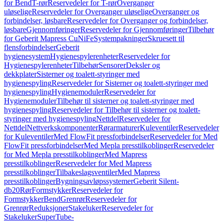
for Bend
T-rør
Reservedeler for T-rør
Overganger
uløselige
Reservedeler for Overganger uløselige
Overganger og
forbindelser, løsbare
Reservedeler for Overganger og forbindelser,
løsbare
Gjennomføringer
Reservedeler for Gjennomføringer
Tilbehør
for Geberit Mapress CuNiFe
Systempakninger
Skruesett til
flensforbindelser
Geberit
hygienesystem
Hygienespylerenheter
Reservedeler for
Hygienespylerenheter
Tilbehør
Sensorer
Deksler og
dekkplater
Sisterner og toalett-styringer med
hygienespyling
Reservedeler for Sisterner og toalett-styringer med
hygienespyling
Hygienemoduler
Reservedeler for
Hygienemoduler
Tilbehør til sisterner og toalett-styringer med
hygienespyling
Reservedeler for Tilbehør til sisterner og toalett-
styringer med hygienespyling
Nettdel
Reservedeler for
Nettdel
Nettverkskomponenter
Rørarmaturer
Kuleventiler
Reservedeler
for Kuleventiler
Med FlowFit pressforbindelser
Reservedeler for Med
FlowFit pressforbindelser
Med Mepla presstilkoblinger
Reservedeler
for Med Mepla presstilkoblinger
Med Mapress
presstilkoblinger
Reservedeler for Med Mapress
presstilkoblinger
Tilbakeslagsventiler
Med Mapress
presstilkoblinger
Bygningsavløpssystemer
Geberit Silent-
db20
Rør
Formstykker
Reservedeler for
Formstykker
Bend
Grenrør
Reservedeler for
Grenrør
Reduksjoner
Stakeluker
Reservedeler for
Stakeluker
SuperTube-