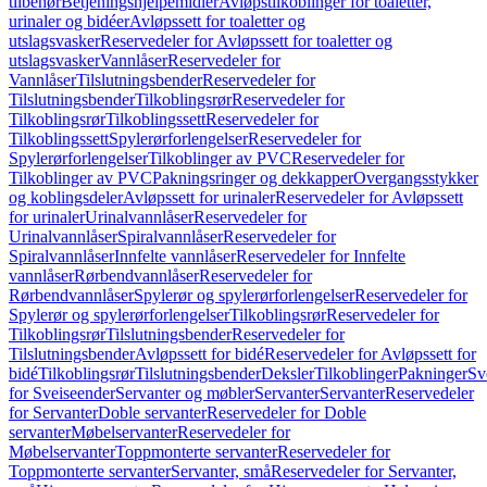
tilbehør
Betjeningshjelpemidler
Avløpstilkoblinger for toaletter,
urinaler og bidéer
Avløpssett for toaletter og
utslagsvasker
Reservedeler for Avløpssett for toaletter og
utslagsvasker
Vannlåser
Reservedeler for
Vannlåser
Tilslutningsbender
Reservedeler for
Tilslutningsbender
Tilkoblingsrør
Reservedeler for
Tilkoblingsrør
Tilkoblingssett
Reservedeler for
Tilkoblingssett
Spylerørforlengelser
Reservedeler for
Spylerørforlengelser
Tilkoblinger av PVC
Reservedeler for
Tilkoblinger av PVC
Pakningsringer og dekkapper
Overgangsstykker
og koblingsdeler
Avløpssett for urinaler
Reservedeler for Avløpssett
for urinaler
Urinalvannlåser
Reservedeler for
Urinalvannlåser
Spiralvannlåser
Reservedeler for
Spiralvannlåser
Innfelte vannlåser
Reservedeler for Innfelte
vannlåser
Rørbendvannlåser
Reservedeler for
Rørbendvannlåser
Spylerør og spylerørforlengelser
Reservedeler for
Spylerør og spylerørforlengelser
Tilkoblingsrør
Reservedeler for
Tilkoblingsrør
Tilslutningsbender
Reservedeler for
Tilslutningsbender
Avløpssett for bidé
Reservedeler for Avløpssett for
bidé
Tilkoblingsrør
Tilslutningsbender
Deksler
Tilkoblinger
Pakninger
Sv
for Sveiseender
Servanter og møbler
Servanter
Servanter
Reservedeler
for Servanter
Doble servanter
Reservedeler for Doble
servanter
Møbelservanter
Reservedeler for
Møbelservanter
Toppmonterte servanter
Reservedeler for
Toppmonterte servanter
Servanter, små
Reservedeler for Servanter,