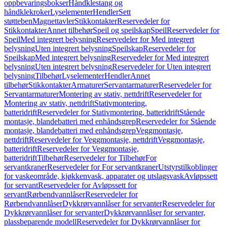
oppbevaringsbokser
Håndklestang og
håndklekroker
Lyselementer
Hendler
Sett
støtteben
Magnettavler
Stikkontakter
Reservedeler for
Stikkontakter
Annet tilbehør
Speil og speilskap
Speil
Reservedeler for
Speil
Med integrert belysning
Reservedeler for Med integrert
belysning
Uten integrert belysning
Speilskap
Reservedeler for
Speilskap
Med integrert belysning
Reservedeler for Med integrert
belysning
Uten integrert belysning
Reservedeler for Uten integrert
belysning
Tilbehør
Lyselementer
Hendler
Annet
tilbehør
Stikkontakter
Armaturer
Servantarmaturer
Reservedeler for
Servantarmaturer
Montering av stativ, nettdrift
Reservedeler for
Montering av stativ, nettdrift
Stativmontering,
batteridrift
Reservedeler for Stativmontering, batteridrift
Stående
montasje, blandebatteri med enhåndsgrep
Reservedeler for Stående
montasje, blandebatteri med enhåndsgrep
Veggmontasje,
nettdrift
Reservedeler for Veggmontasje, nettdrift
Veggmontasje,
batteridrift
Reservedeler for Veggmontasje,
batteridrift
Tilbehør
Reservedeler for Tilbehør
For
servantkraner
Reservedeler for For servantkraner
Utstyrstilkoblinger
for vaskeområde, kjøkkenvask, apparater og utslagsvask
Avløpssett
for servant
Reservedeler for Avløpssett for
servant
Rørbendvannlåser
Reservedeler for
Rørbendvannlåser
Dykkrørvannlåser for servanter
Reservedeler for
Dykkrørvannlåser for servanter
Dykkrørvannlåser for servanter,
plassbeparende modell
Reservedeler for Dykkrørvannlåser for