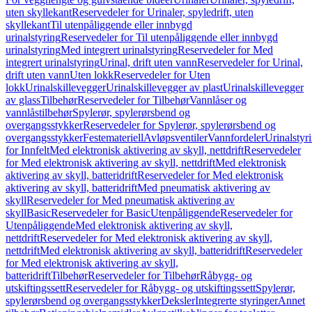
uten skyllekant
Reservedeler for Urinaler, spyledrift, uten
skyllekant
Til utenpåliggende eller innbygd
urinalstyring
Reservedeler for Til utenpåliggende eller innbygd
urinalstyring
Med integrert urinalstyring
Reservedeler for Med
integrert urinalstyring
Urinal, drift uten vann
Reservedeler for Urinal,
drift uten vann
Uten lokk
Reservedeler for Uten
lokk
Urinalskillevegger
Urinalskillevegger av plast
Urinalskillevegger
av glass
Tilbehør
Reservedeler for Tilbehør
Vannlåser og
vannlåstilbehør
Spylerør, spylerørsbend og
overgangsstykker
Reservedeler for Spylerør, spylerørsbend og
overgangsstykker
Festemateriell
Avløpsventiler
Vannfordeler
Urinalstyr
for Innfelt
Med elektronisk aktivering av skyll, nettdrift
Reservedeler
for Med elektronisk aktivering av skyll, nettdrift
Med elektronisk
aktivering av skyll, batteridrift
Reservedeler for Med elektronisk
aktivering av skyll, batteridrift
Med pneumatisk aktivering av
skyll
Reservedeler for Med pneumatisk aktivering av
skyll
Basic
Reservedeler for Basic
Utenpåliggende
Reservedeler for
Utenpåliggende
Med elektronisk aktivering av skyll,
nettdrift
Reservedeler for Med elektronisk aktivering av skyll,
nettdrift
Med elektronisk aktivering av skyll, batteridrift
Reservedeler
for Med elektronisk aktivering av skyll,
batteridrift
Tilbehør
Reservedeler for Tilbehør
Råbygg- og
utskiftingssett
Reservedeler for Råbygg- og utskiftingssett
Spylerør,
spylerørsbend og overgangsstykker
Deksler
Integrerte styringer
Annet