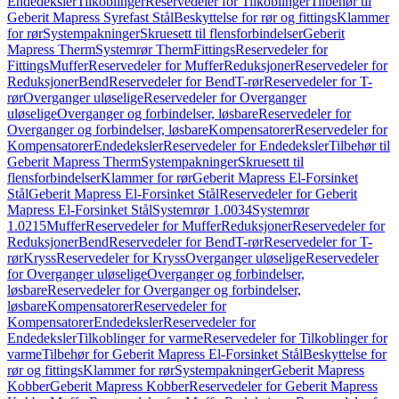
Endedeksler
Tilkoblinger
Reservedeler for Tilkoblinger
Tilbehør til
Geberit Mapress Syrefast Stål
Beskyttelse for rør og fittings
Klammer
for rør
Systempakninger
Skruesett til flensforbindelser
Geberit
Mapress Therm
Systemrør Therm
Fittings
Reservedeler for
Fittings
Muffer
Reservedeler for Muffer
Reduksjoner
Reservedeler for
Reduksjoner
Bend
Reservedeler for Bend
T-rør
Reservedeler for T-
rør
Overganger uløselige
Reservedeler for Overganger
uløselige
Overganger og forbindelser, løsbare
Reservedeler for
Overganger og forbindelser, løsbare
Kompensatorer
Reservedeler for
Kompensatorer
Endedeksler
Reservedeler for Endedeksler
Tilbehør til
Geberit Mapress Therm
Systempakninger
Skruesett til
flensforbindelser
Klammer for rør
Geberit Mapress El-Forsinket
Stål
Geberit Mapress El-Forsinket Stål
Reservedeler for Geberit
Mapress El-Forsinket Stål
Systemrør 1.0034
Systemrør
1.0215
Muffer
Reservedeler for Muffer
Reduksjoner
Reservedeler for
Reduksjoner
Bend
Reservedeler for Bend
T-rør
Reservedeler for T-
rør
Kryss
Reservedeler for Kryss
Overganger uløselige
Reservedeler
for Overganger uløselige
Overganger og forbindelser,
løsbare
Reservedeler for Overganger og forbindelser,
løsbare
Kompensatorer
Reservedeler for
Kompensatorer
Endedeksler
Reservedeler for
Endedeksler
Tilkoblinger for varme
Reservedeler for Tilkoblinger for
varme
Tilbehør for Geberit Mapress El-Forsinket Stål
Beskyttelse for
rør og fittings
Klammer for rør
Systempakninger
Geberit Mapress
Kobber
Geberit Mapress Kobber
Reservedeler for Geberit Mapress