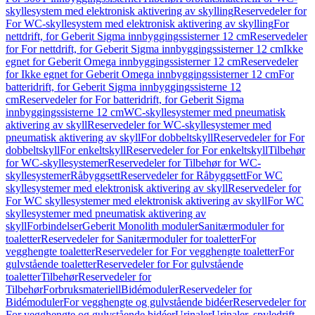
skyllesystem med elektronisk aktivering av skylling
Reservedeler for
For WC-skyllesystem med elektronisk aktivering av skylling
For
nettdrift, for Geberit Sigma innbyggingssisterner 12 cm
Reservedeler
for For nettdrift, for Geberit Sigma innbyggingssisterner 12 cm
Ikke
egnet for Geberit Omega innbyggingssisterner 12 cm
Reservedeler
for Ikke egnet for Geberit Omega innbyggingssisterner 12 cm
For
batteridrift, for Geberit Sigma innbyggingssisterne 12
cm
Reservedeler for For batteridrift, for Geberit Sigma
innbyggingssisterne 12 cm
WC-skyllesystemer med pneumatisk
aktivering av skyll
Reservedeler for WC-skyllesystemer med
pneumatisk aktivering av skyll
For dobbeltskyll
Reservedeler for For
dobbeltskyll
For enkeltskyll
Reservedeler for For enkeltskyll
Tilbehør
for WC-skyllesystemer
Reservedeler for Tilbehør for WC-
skyllesystemer
Råbyggsett
Reservedeler for Råbyggsett
For WC
skyllesystemer med elektronisk aktivering av skyll
Reservedeler for
For WC skyllesystemer med elektronisk aktivering av skyll
For WC
skyllesystemer med pneumatisk aktivering av
skyll
Forbindelser
Geberit Monolith moduler
Sanitærmoduler for
toaletter
Reservedeler for Sanitærmoduler for toaletter
For
vegghengte toaletter
Reservedeler for For vegghengte toaletter
For
gulvstående toaletter
Reservedeler for For gulvstående
toaletter
Tilbehør
Reservedeler for
Tilbehør
Forbruksmateriell
Bidémoduler
Reservedeler for
Bidémoduler
For vegghengte og gulvstående bidéer
Reservedeler for
For vegghengte og gulvstående bidéer
Urinaler
Urinaler, spyledrift,