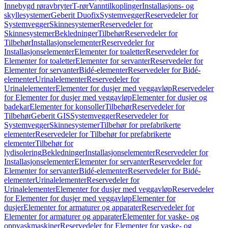
Innebygd røravbryter
T-rør
Vanntilkoplinger
Installasjons- og
skyllesystemer
Geberit Duofix
Systemvegger
Reservedeler for
Systemvegger
Skinnesystemer
Reservedeler for
Skinnesystemer
Bekledninger
Tilbehør
Reservedeler for
Tilbehør
Installasjonselementer
Reservedeler for
Installasjonselementer
Elementer for toaletter
Reservedeler for
Elementer for toaletter
Elementer for servanter
Reservedeler for
Elementer for servanter
Bidé-elementer
Reservedeler for Bidé-
elementer
Urinalelementer
Reservedeler for
Urinalelementer
Elementer for dusjer med veggavløp
Reservedeler
for Elementer for dusjer med veggavløp
Elementer for dusjer og
badekar
Elementer for konsoller
Tilbehør
Reservedeler for
Tilbehør
Geberit GIS
Systemvegger
Reservedeler for
Systemvegger
Skinnesystemer
Tilbehør for prefabrikerte
elementer
Reservedeler for Tilbehør for prefabrikerte
elementer
Tilbehør for
lydisolering
Bekledninger
Installasjonselementer
Reservedeler for
Installasjonselementer
Elementer for servanter
Reservedeler for
Elementer for servanter
Bidé-elementer
Reservedeler for Bidé-
elementer
Urinalelementer
Reservedeler for
Urinalelementer
Elementer for dusjer med veggavløp
Reservedeler
for Elementer for dusjer med veggavløp
Elementer for
dusjer
Elementer for armaturer og apparater
Reservedeler for
Elementer for armaturer og apparater
Elementer for vaske- og
oppvaskmaskiner
Reservedeler for Elementer for vaske- og