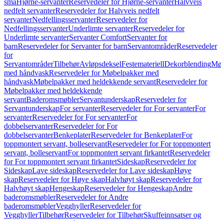
små
Hjørne-servanter
Reservedeler for Hjørne-servanter
Halvveis
nedfelt servanter
Reservedeler for Halvveis nedfelt
servanter
Nedfellingsservanter
Reservedeler for
Nedfellingsservanter
Underlimte servanter
Reservedeler for
Underlimte servanter
Servanter Comfort
Servanter for
barn
Reservedeler for Servanter for barn
Servantområder
Reservedeler
for
Servantområder
Tilbehør
Avløpsdeksel
Festemateriell
Dekorblending
Mø
med håndvask
Reservedeler for Møbelpakker med
håndvask
Møbelpakker med heldekkende servant
Reservedeler for
Møbelpakker med heldekkende
servant
Baderomsmøbler
Servantunderskap
Reservedeler for
Servantunderskap
For servanter
Reservedeler for For servanter
For
servanter
Reservedeler for For servanter
For
dobbelservanter
Reservedeler for For
dobbelservanter
Benkeplater
Reservedeler for Benkeplater
For
toppmontert servant, bolleservant
Reservedeler for For toppmontert
servant, bolleservant
For toppmontert servant firkantet
Reservedeler
for For toppmontert servant firkantet
Sideskap
Reservedeler for
Sideskap
Lave sideskap
Reservedeler for Lave sideskap
Høye
skap
Reservedeler for Høye skap
Halvhøyt skap
Reservedeler for
Halvhøyt skap
Hengeskap
Reservedeler for Hengeskap
Andre
baderomsmøbler
Reservedeler for Andre
baderomsmøbler
Vegghyller
Reservedeler for
Vegghyller
Tilbehør
Reservedeler for Tilbehør
Skuffeinnsatser og