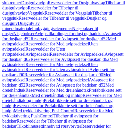
slukrenner
Dusjgulvavløp
Reservedeler for Dusjgulvavløp
Tilbehør til
dusjgulvavløp
Reservedeler for Tilbehør til
dusjgulvavløp
Veggsluk
Reservedeler for Veggsluk
Tilbehør til
veggsluk
Reservedeler for Tilbehør til veggsluk
Dusjkar og
dusjgulv
Dusjgulv av
mineralmateriale
Innbyggingselementer
Nisjebokser til
dusjer
Nisjebokser
Avløpstilkoblinger for dusj og badekar
Avløpsett
for dusjkar, d52
Reservedeler for Avløpsett for dusjkar, d52
Med
avløpsdeksel
Reservedeler for Med avløpsdeksel
Uten
avløpsdeksel
Reservedeler for Uten
avløpsdeksel
Avløpsdeksel
Reservedeler for Avløpsdeksel
Avløpssett
for dusjkar, d62
Reservedeler for Avløpssett for dusjkar, d62
Med
avløpsdeksel
Reservedeler for Med avløpsdeksel
Uten
avløpsdeksel
Reservedeler for Uten avløpsdeksel
Avløpssett for
dusjkar, d90
Reservedeler for Avløpssett for dusjkar, d90
Med
avløpsdeksel
Reservedeler for Med avløpsdeksel
Avløpssett for
badekar, d52
Reservedeler for Avløpssett for badekar, d52
Med
dreiehåndtak
Reservedeler for Med dreiehåndtak
Prefabrikkerte sett
for dreiehåndtak
Med dreiehåndtak og innløp
Reservedeler for Med
dreiehåndtak og innløp
Prefabrikkerte sett for dreiehåndtak og
innløp
Reservedeler for Prefabrikkerte sett for dreiehåndtak og
innløp
Med trykkaktivering PushControl
Reservedeler for Med
trykkaktivering PushControl
Tilbehør til avløpssett for
badekar
Reservedeler for Tilbehør til avløpssett for
badekar
Tilkoblingssett
Innebygd røravbryter
Reservedeler for