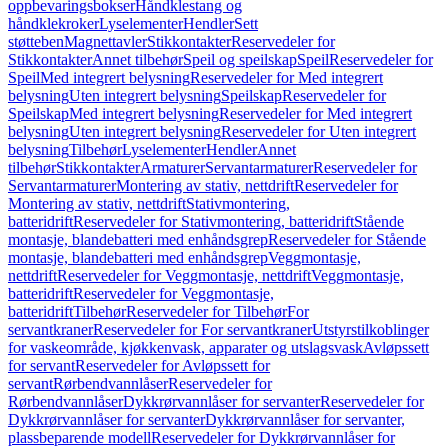
oppbevaringsbokser
Håndklestang og
håndklekroker
Lyselementer
Hendler
Sett
støtteben
Magnettavler
Stikkontakter
Reservedeler for
Stikkontakter
Annet tilbehør
Speil og speilskap
Speil
Reservedeler for
Speil
Med integrert belysning
Reservedeler for Med integrert
belysning
Uten integrert belysning
Speilskap
Reservedeler for
Speilskap
Med integrert belysning
Reservedeler for Med integrert
belysning
Uten integrert belysning
Reservedeler for Uten integrert
belysning
Tilbehør
Lyselementer
Hendler
Annet
tilbehør
Stikkontakter
Armaturer
Servantarmaturer
Reservedeler for
Servantarmaturer
Montering av stativ, nettdrift
Reservedeler for
Montering av stativ, nettdrift
Stativmontering,
batteridrift
Reservedeler for Stativmontering, batteridrift
Stående
montasje, blandebatteri med enhåndsgrep
Reservedeler for Stående
montasje, blandebatteri med enhåndsgrep
Veggmontasje,
nettdrift
Reservedeler for Veggmontasje, nettdrift
Veggmontasje,
batteridrift
Reservedeler for Veggmontasje,
batteridrift
Tilbehør
Reservedeler for Tilbehør
For
servantkraner
Reservedeler for For servantkraner
Utstyrstilkoblinger
for vaskeområde, kjøkkenvask, apparater og utslagsvask
Avløpssett
for servant
Reservedeler for Avløpssett for
servant
Rørbendvannlåser
Reservedeler for
Rørbendvannlåser
Dykkrørvannlåser for servanter
Reservedeler for
Dykkrørvannlåser for servanter
Dykkrørvannlåser for servanter,
plassbeparende modell
Reservedeler for Dykkrørvannlåser for