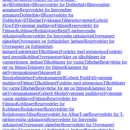
skyll
Dobbeltskyll
Reservedeler for Dobbeltskyll
Innvendige
armaturer
Reservedeler for Innvendige
armaturer
Dobbeltskyll
Reservedeler for
Dobbeltskyll
Tilbehør
Trykknapp
Tilførselssystemer
Geberit
FlowFit
Systemrør multilayer
Fittings
Reservedeler for
Fittings
Koblinger
Reduksjoner
Bend
T-rør
Innvendig
sirkulasjon
Reservedeler for Innvendig sirkulasjon
Overganger
uløselige
Overganger og forbindelser, løsbare
Reservedeler for
Overganger og forbindelser,
løsbare
Endedeksler
Tilkoblinger
Fordeler med gjengestuss
Fordeler
med presstilkobling
Overgangsstykker og tilkoblinger for
varmeelement, løsbare
Tilkoblinger for varme
Tilbehør
Beskyttelse for
rør og fittings
Tetninger for fittings
Klammer for
rør
Systempakninger
Skruesett til
flensforbindelser
Forbruksmateriell
Geberit PushFit
Systemrør
multilayer
Fittings
Tilkoblinger
Fordeler med gjengestuss
Tilkoblinger
for varme
Tilbehør
Beskyttelse for rør og fittings
Klammer for
rør
Systempakninger
Geberit Mepla
Systemrør multilayer
Systemrør
varme multilayer
Fittings
Reservedeler for
Fittings
Koblinger
Reservedeler for
Koblinger
Reduksjoner
Reservedeler for
Reduksjoner
Albue
Reservedeler for Albue
T-rør
Reservedeler for T-
rør
Innvendig sirkulasjon
Reservedeler for Innvendig
sirkulasjon
Overganger uløselige
Reservedeler for Overganger
uløselige
Overganger og forbindelser, løsbare
Reservedeler for