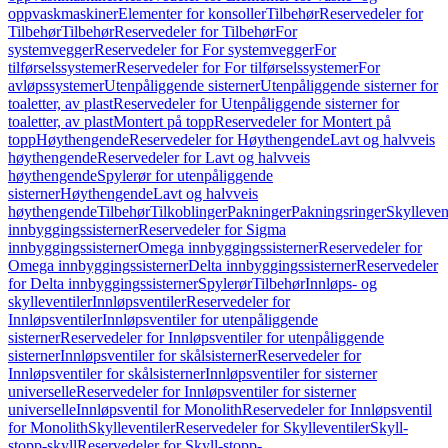
oppvaskmaskiner
Elementer for konsoller
Tilbehør
Reservedeler for
Tilbehør
Tilbehør
Reservedeler for Tilbehør
For
systemvegger
Reservedeler for For systemvegger
For
tilførselssystemer
Reservedeler for For tilførselssystemer
For
avløpssystemer
Utenpåliggende sisterner
Utenpåliggende sisterner for
toaletter, av plast
Reservedeler for Utenpåliggende sisterner for
toaletter, av plast
Montert på topp
Reservedeler for Montert på
topp
Høythengende
Reservedeler for Høythengende
Lavt og halvveis
høythengende
Reservedeler for Lavt og halvveis
høythengende
Spylerør for utenpåliggende
sisterner
Høythengende
Lavt og halvveis
høythengende
Tilbehør
Tilkoblinger
Pakninger
Pakningsringer
Skylleven
innbyggingssisterner
Reservedeler for Sigma
innbyggingssisterner
Omega innbyggingssisterner
Reservedeler for
Omega innbyggingssisterner
Delta innbyggingssisterner
Reservedeler
for Delta innbyggingssisterner
Spylerør
Tilbehør
Innløps- og
skylleventiler
Innløpsventiler
Reservedeler for
Innløpsventiler
Innløpsventiler for utenpåliggende
sisterner
Reservedeler for Innløpsventiler for utenpåliggende
sisterner
Innløpsventiler for skålsisterner
Reservedeler for
Innløpsventiler for skålsisterner
Innløpsventiler for sisterner
universelle
Reservedeler for Innløpsventiler for sisterner
universelle
Innløpsventil for Monolith
Reservedeler for Innløpsventil
for Monolith
Skylleventiler
Reservedeler for Skylleventiler
Skyll-
stopp-skyll
Reservedeler for Skyll-stopp-