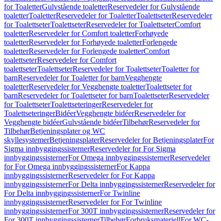
for Toaletter
Gulvstående toaletter
Reservedeler for Gulvstående
toaletter
Toaletter
Reservedeler for Toaletter
Toalettseter
Reservedeler
for Toalettseter
Toalettseter
Reservedeler for Toalettseter
Comfort
toaletter
Reservedeler for Comfort toaletter
Forhøyede
toaletter
Reservedeler for Forhøyede toaletter
Forlengede
toaletter
Reservedeler for Forlengede toaletter
Comfort
toalettseter
Reservedeler for Comfort
toalettseter
Toalettseter
Reservedeler for Toalettseter
Toaletter for
barn
Reservedeler for Toaletter for barn
Vegghengte
toaletter
Reservedeler for Vegghengte toaletter
Toalettseter for
barn
Reservedeler for Toalettseter for barn
Toalettseter
Reservedeler
for Toalettseter
Toalettseteringer
Reservedeler for
Toalettseteringer
Bidéer
Vegghengte bidéer
Reservedeler for
Vegghengte bidéer
Gulvstående bidéer
Tilbehør
Reservedeler for
Tilbehør
Betjeningsplater og WC
skyllesystemer
Betjeningsplater
Reservedeler for Betjeningsplater
For
Sigma innbyggingssisterner
Reservedeler for For Sigma
innbyggingssisterner
For Omega innbyggingssisterner
Reservedeler
for For Omega innbyggingssisterner
For Kappa
innbyggingssisterner
Reservedeler for For Kappa
innbyggingssisterner
For Delta innbyggingssisterner
Reservedeler for
For Delta innbyggingssisterner
For Twinline
innbyggingssisterner
Reservedeler for For Twinline
innbyggingssisterner
For 300T innbyggingssisterner
Reservedeler for
For 300T innbyggingssisterner
Tilbehør
Forbruksmateriell
For WC-