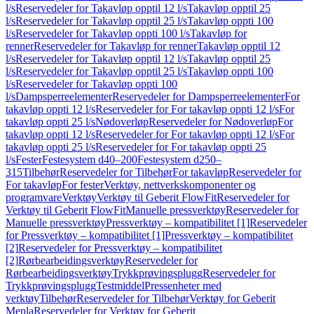
l/s
Reservedeler for Takavløp opptil 12 l/s
Takavløp opptil 25
l/s
Reservedeler for Takavløp opptil 25 l/s
Takavløp oppti 100
l/s
Reservedeler for Takavløp oppti 100 l/s
Takavløp for
renner
Reservedeler for Takavløp for renner
Takavløp opptil 12
l/s
Reservedeler for Takavløp opptil 12 l/s
Takavløp opptil 25
l/s
Reservedeler for Takavløp opptil 25 l/s
Takavløp oppti 100
l/s
Reservedeler for Takavløp oppti 100
l/s
Dampsperreelementer
Reservedeler for Dampsperreelementer
For
takavløp oppti 12 l/s
Reservedeler for For takavløp oppti 12 l/s
For
takavløp oppti 25 l/s
Nødoverløp
Reservedeler for Nødoverløp
For
takavløp oppti 12 l/s
Reservedeler for For takavløp oppti 12 l/s
For
takavløp oppti 25 l/s
Reservedeler for For takavløp oppti 25
l/s
Fester
Festesystem d40–200
Festesystem d250–
315
Tilbehør
Reservedeler for Tilbehør
For takavløp
Reservedeler for
For takavløp
For fester
Verktøy, nettverkskomponenter og
programvare
Verktøy
Verktøy til Geberit FlowFit
Reservedeler for
Verktøy til Geberit FlowFit
Manuelle pressverktøy
Reservedeler for
Manuelle pressverktøy
Pressverktøy – kompatibilitet [1]
Reservedeler
for Pressverktøy – kompatibilitet [1]
Pressverktøy – kompatibilitet
[2]
Reservedeler for Pressverktøy – kompatibilitet
[2]
Rørbearbeidingsverktøy
Reservedeler for
Rørbearbeidingsverktøy
Trykkprøvingsplugg
Reservedeler for
Trykkprøvingsplugg
Testmiddel
Pressenheter med
verktøy
Tilbehør
Reservedeler for Tilbehør
Verktøy for Geberit
Mepla
Reservedeler for Verktøy for Geberit