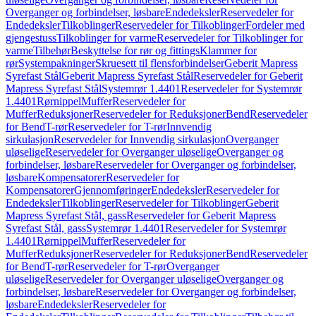
Overganger og forbindelser, løsbare
Endedeksler
Reservedeler for
Endedeksler
Tilkoblinger
Reservedeler for Tilkoblinger
Fordeler med
gjengestuss
Tilkoblinger for varme
Reservedeler for Tilkoblinger for
varme
Tilbehør
Beskyttelse for rør og fittings
Klammer for
rør
Systempakninger
Skruesett til flensforbindelser
Geberit Mapress
Syrefast Stål
Geberit Mapress Syrefast Stål
Reservedeler for Geberit
Mapress Syrefast Stål
Systemrør 1.4401
Reservedeler for Systemrør
1.4401
Rørnippel
Muffer
Reservedeler for
Muffer
Reduksjoner
Reservedeler for Reduksjoner
Bend
Reservedeler
for Bend
T-rør
Reservedeler for T-rør
Innvendig
sirkulasjon
Reservedeler for Innvendig sirkulasjon
Overganger
uløselige
Reservedeler for Overganger uløselige
Overganger og
forbindelser, løsbare
Reservedeler for Overganger og forbindelser,
løsbare
Kompensatorer
Reservedeler for
Kompensatorer
Gjennomføringer
Endedeksler
Reservedeler for
Endedeksler
Tilkoblinger
Reservedeler for Tilkoblinger
Geberit
Mapress Syrefast Stål, gass
Reservedeler for Geberit Mapress
Syrefast Stål, gass
Systemrør 1.4401
Reservedeler for Systemrør
1.4401
Rørnippel
Muffer
Reservedeler for
Muffer
Reduksjoner
Reservedeler for Reduksjoner
Bend
Reservedeler
for Bend
T-rør
Reservedeler for T-rør
Overganger
uløselige
Reservedeler for Overganger uløselige
Overganger og
forbindelser, løsbare
Reservedeler for Overganger og forbindelser,
løsbare
Endedeksler
Reservedeler for