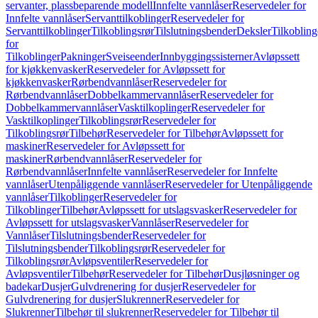
servanter, plassbeparende modell
Innfelte vannlåser
Reservedeler for
Innfelte vannlåser
Servanttilkoblinger
Reservedeler for
Servanttilkoblinger
Tilkoblingsrør
Tilslutningsbender
Deksler
Tilkobling
for
Tilkoblinger
Pakninger
Sveiseender
Innbyggingssisterner
Avløpssett
for kjøkkenvasker
Reservedeler for Avløpssett for
kjøkkenvasker
Rørbendvannlåser
Reservedeler for
Rørbendvannlåser
Dobbelkammervannlåser
Reservedeler for
Dobbelkammervannlåser
Vasktilkoplinger
Reservedeler for
Vasktilkoplinger
Tilkoblingsrør
Reservedeler for
Tilkoblingsrør
Tilbehør
Reservedeler for Tilbehør
Avløpssett for
maskiner
Reservedeler for Avløpssett for
maskiner
Rørbendvannlåser
Reservedeler for
Rørbendvannlåser
Innfelte vannlåser
Reservedeler for Innfelte
vannlåser
Utenpåliggende vannlåser
Reservedeler for Utenpåliggende
vannlåser
Tilkoblinger
Reservedeler for
Tilkoblinger
Tilbehør
Avløpssett for utslagsvasker
Reservedeler for
Avløpssett for utslagsvasker
Vannlåser
Reservedeler for
Vannlåser
Tilslutningsbender
Reservedeler for
Tilslutningsbender
Tilkoblingsrør
Reservedeler for
Tilkoblingsrør
Avløpsventiler
Reservedeler for
Avløpsventiler
Tilbehør
Reservedeler for Tilbehør
Dusjløsninger og
badekar
Dusjer
Gulvdrenering for dusjer
Reservedeler for
Gulvdrenering for dusjer
Slukrenner
Reservedeler for
Slukrenner
Tilbehør til slukrenner
Reservedeler for Tilbehør til