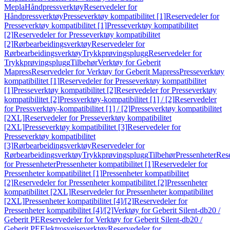
Mepla
Håndpressverktøy
Reservedeler for
Håndpressverktøy
Presseverktøy kompatibilitet [1]
Reservedeler for
Presseverktøy kompatibilitet [1]
Presseverktøy kompatibilitet
[2]
Reservedeler for Presseverktøy kompatibilitet
[2]
Rørbearbeidingsverktøy
Reservedeler for
Rørbearbeidingsverktøy
Trykkprøvingsplugg
Reservedeler for
Trykkprøvingsplugg
Tilbehør
Verktøy for Geberit
Mapress
Reservedeler for Verktøy for Geberit Mapress
Presseverktøy
kompatibilitet [1]
Reservedeler for Presseverktøy kompatibilitet
[1]
Presseverktøy kompatibilitet [2]
Reservedeler for Presseverktøy
kompatibilitet [2]
Pressverktøy-kompatibilitet [1] / [2]
Reservedeler
for Pressverktøy-kompatibilitet [1] / [2]
Presseverktøy kompatibilitet
[2XL]
Reservedeler for Presseverktøy kompatibilitet
[2XL]
Presseverktøy kompatibilitet [3]
Reservedeler for
Presseverktøy kompatibilitet
[3]
Rørbearbeidingsverktøy
Reservedeler for
Rørbearbeidingsverktøy
Trykkprøvingsplugg
Tilbehør
Pressenheter
Res
for Pressenheter
Pressenheter kompatibilitet [1]
Reservedeler for
Pressenheter kompatibilitet [1]
Pressenheter kompatibilitet
[2]
Reservedeler for Pressenheter kompatibilitet [2]
Pressenheter
kompatibilitet [2XL]
Reservedeler for Pressenheter kompatibilitet
[2XL]
Pressenheter kompatibilitet [4]/[2]
Reservedeler for
Pressenheter kompatibilitet [4]/[2]
Verktøy for Geberit Silent-db20 /
Geberit PE
Reservedeler for Verktøy for Geberit Silent-db20 /
Geberit PE
Elektrosveiseverktøy
Reservedeler for