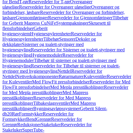
for Bend
T-rør
Reservedeler for T-rør
Overganger
uløselige
Reservedeler for Overganger uløselige
Overganger og
forbindelser, løsbare
Reservedeler for Overganger og forbindelser,
løsbare
Gjennomføringer
Reservedeler for Gjennomføringer
Tilbehør
for Geberit Mapress CuNiFe
Systempakninger
Skruesett til
flensforbindelser
Geberit
hygienesystem
Hygienespylerenheter
Reservedeler for
Hygienespylerenheter
Tilbehør
Sensorer
Deksler og
dekkplater
Sisterner og toalett-styringer med
hygienespyling
Reservedeler for Sisterner og toalett-styringer med
hygienespyling
Hygienemoduler
Reservedeler for
Hygienemoduler
Tilbehør til sisterner og toalett-styringer med
hygienespyling
Reservedeler for Tilbehør til sisterner og toalett-
styringer med hygienespyling
Nettdel
Reservedeler for
Nettdel
Nettverkskomponenter
Rørarmaturer
Kuleventiler
Reservedeler
for Kuleventiler
Med FlowFit pressforbindelser
Reservedeler for Med
FlowFit pressforbindelser
Med Mepla presstilkoblinger
Reservedeler
for Med Mepla presstilkoblinger
Med Mapress
presstilkoblinger
Reservedeler for Med Mapress
presstilkoblinger
Tilbakeslagsventiler
Med Mapress
presstilkoblinger
Bygningsavløpssystemer
Geberit Silent-
db20
Rør
Formstykker
Reservedeler for
Formstykker
Bend
Grenrør
Reservedeler for
Grenrør
Reduksjoner
Stakeluker
Reservedeler for
Stakeluker
SuperTube-