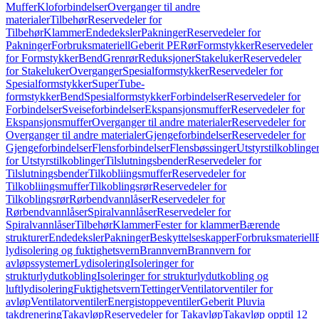
Muffer
Kloforbindelser
Overganger til andre
materialer
Tilbehør
Reservedeler for
Tilbehør
Klammer
Endedeksler
Pakninger
Reservedeler for
Pakninger
Forbruksmateriell
Geberit PE
Rør
Formstykker
Reservedeler
for Formstykker
Bend
Grenrør
Reduksjoner
Stakeluker
Reservedeler
for Stakeluker
Overganger
Spesialformstykker
Reservedeler for
Spesialformstykker
SuperTube-
formstykker
Bend
Spesialformstykker
Forbindelser
Reservedeler for
Forbindelser
Sveiseforbindelser
Ekspansjonsmuffer
Reservedeler for
Ekspansjonsmuffer
Overganger til andre materialer
Reservedeler for
Overganger til andre materialer
Gjengeforbindelser
Reservedeler for
Gjengeforbindelser
Flensforbindelser
Flensbøssinger
Utstyrstilkoblinge
for Utstyrstilkoblinger
Tilslutningsbender
Reservedeler for
Tilslutningsbender
Tilkobliingsmuffer
Reservedeler for
Tilkobliingsmuffer
Tilkoblingsrør
Reservedeler for
Tilkoblingsrør
Rørbendvannlåser
Reservedeler for
Rørbendvannlåser
Spiralvannlåser
Reservedeler for
Spiralvannlåser
Tilbehør
Klammer
Fester for klammer
Bærende
strukturer
Endedeksler
Pakninger
Beskyttelseskapper
Forbruksmateriell
lydisolering og fuktighetsvern
Brannvern
Brannvern for
avløpssystemer
Lydisolering
Isoleringer for
strukturlydutkobling
Isoleringer for strukturlydutkobling og
luftlydisolering
Fuktighetsvern
Tettinger
Ventilatorventiler for
avløp
Ventilatorventiler
Energistoppeventiler
Geberit Pluvia
takdrenering
Takavløp
Reservedeler for Takavløp
Takavløp opptil 12