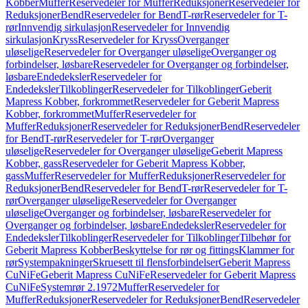
Kobber
Muffer
Reservedeler for Muffer
Reduksjoner
Reservedeler for
Reduksjoner
Bend
Reservedeler for Bend
T-rør
Reservedeler for T-
rør
Innvendig sirkulasjon
Reservedeler for Innvendig
sirkulasjon
Kryss
Reservedeler for Kryss
Overganger
uløselige
Reservedeler for Overganger uløselige
Overganger og
forbindelser, løsbare
Reservedeler for Overganger og forbindelser,
løsbare
Endedeksler
Reservedeler for
Endedeksler
Tilkoblinger
Reservedeler for Tilkoblinger
Geberit
Mapress Kobber, forkrommet
Reservedeler for Geberit Mapress
Kobber, forkrommet
Muffer
Reservedeler for
Muffer
Reduksjoner
Reservedeler for Reduksjoner
Bend
Reservedeler
for Bend
T-rør
Reservedeler for T-rør
Overganger
uløselige
Reservedeler for Overganger uløselige
Geberit Mapress
Kobber, gass
Reservedeler for Geberit Mapress Kobber,
gass
Muffer
Reservedeler for Muffer
Reduksjoner
Reservedeler for
Reduksjoner
Bend
Reservedeler for Bend
T-rør
Reservedeler for T-
rør
Overganger uløselige
Reservedeler for Overganger
uløselige
Overganger og forbindelser, løsbare
Reservedeler for
Overganger og forbindelser, løsbare
Endedeksler
Reservedeler for
Endedeksler
Tilkoblinger
Reservedeler for Tilkoblinger
Tilbehør for
Geberit Mapress Kobber
Beskyttelse for rør og fittings
Klammer for
rør
Systempakninger
Skruesett til flensforbindelser
Geberit Mapress
CuNiFe
Geberit Mapress CuNiFe
Reservedeler for Geberit Mapress
CuNiFe
Systemrør 2.1972
Muffer
Reservedeler for
Muffer
Reduksjoner
Reservedeler for Reduksjoner
Bend
Reservedeler