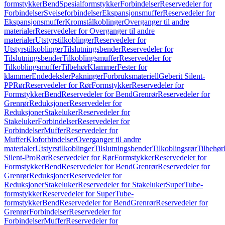
formstykker
Bend
Spesialformstykker
Forbindelser
Reservedeler for
Forbindelser
Sveiseforbindelser
Ekspansjonsmuffer
Reservedeler for
Ekspansjonsmuffer
Kromstålkoblinger
Overganger til andre
materialer
Reservedeler for Overganger til andre
materialer
Utstyrstilkoblinger
Reservedeler for
Utstyrstilkoblinger
Tilslutningsbender
Reservedeler for
Tilslutningsbender
Tilkoblingsmuffer
Reservedeler for
Tilkoblingsmuffer
Tilbehør
Klammer
Fester for
klammer
Endedeksler
Pakninger
Forbruksmateriell
Geberit Silent-
PP
Rør
Reservedeler for Rør
Formstykker
Reservedeler for
Formstykker
Bend
Reservedeler for Bend
Grenrør
Reservedeler for
Grenrør
Reduksjoner
Reservedeler for
Reduksjoner
Stakeluker
Reservedeler for
Stakeluker
Forbindelser
Reservedeler for
Forbindelser
Muffer
Reservedeler for
Muffer
Kloforbindelser
Overganger til andre
materialer
Utstyrstilkoblinger
Tilslutningsbender
Tilkoblingsrør
Tilbehør
Silent-Pro
Rør
Reservedeler for Rør
Formstykker
Reservedeler for
Formstykker
Bend
Reservedeler for Bend
Grenrør
Reservedeler for
Grenrør
Reduksjoner
Reservedeler for
Reduksjoner
Stakeluker
Reservedeler for Stakeluker
SuperTube-
formstykker
Reservedeler for SuperTube-
formstykker
Bend
Reservedeler for Bend
Grenrør
Reservedeler for
Grenrør
Forbindelser
Reservedeler for
Forbindelser
Muffer
Reservedeler for