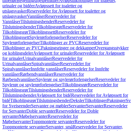
tilbehør
Betjeningshjelpemidler
Avløpstilkoblinger for toaletter,
urinaler og bidéer
Avløpssett for toaletter og
utslagsvasker
Reservedeler for Avløpssett for toaletter og
utslagsvasker
Vannlåser
Reservedeler for
Vannlåser
Tilslutningsbender
Reservedeler for
Tilslutningsbender
Tilkoblingsrør
Reservedeler for
Tilkoblingsrør
Tilkoblingssett
Reservedeler for
Tilkoblingssett
Spylerørforlengelser
Reservedeler for
Spylerørforlengelser
Tilkoblinger av PVC
Reservedeler for
Tilkoblinger av PVC
Pakningsringer og dekkapper
Overgangsstykker
og koblingsdeler
Avløpssett for urinaler
Reservedeler for Avløpssett
for urinaler
Urinalvannlåser
Reservedeler for
Urinalvannlåser
Spiralvannlåser
Reservedeler for
Spiralvannlåser
Innfelte vannlåser
Reservedeler for Innfelte
vannlåser
Rørbendvannlåser
Reservedeler for
Rørbendvannlåser
Spylerør og spylerørforlengelser
Reservedeler for
Spylerør og spylerørforlengelser
Tilkoblingsrør
Reservedeler for
Tilkoblingsrør
Tilslutningsbender
Reservedeler for
Tilslutningsbender
Avløpssett for bidé
Reservedeler for Avløpssett for
bidé
Tilkoblingsrør
Tilslutningsbender
Deksler
Tilkoblinger
Pakninger
Sv
for Sveiseender
Servanter og møbler
Servanter
Servanter
Reservedeler
for Servanter
Doble servanter
Reservedeler for Doble
servanter
Møbelservanter
Reservedeler for
Møbelservanter
Toppmonterte servanter
Reservedeler for
Toppmonterte servanter
Servanter, små
Reservedeler for Servanter,