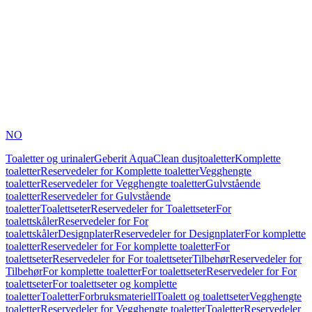
NO
Toaletter og urinaler
Geberit AquaClean dusjtoaletter
Komplette
toaletter
Reservedeler for Komplette toaletter
Vegghengte
toaletter
Reservedeler for Vegghengte toaletter
Gulvstående
toaletter
Reservedeler for Gulvstående
toaletter
Toalettseter
Reservedeler for Toalettseter
For
toalettskåler
Reservedeler for For
toalettskåler
Designplater
Reservedeler for Designplater
For komplette
toaletter
Reservedeler for For komplette toaletter
For
toalettseter
Reservedeler for For toalettseter
Tilbehør
Reservedeler for
Tilbehør
For komplette toaletter
For toalettseter
Reservedeler for For
toalettseter
For toalettseter og komplette
toaletter
Toaletter
Forbruksmateriell
Toalett og toalettseter
Vegghengte
toaletter
Reservedeler for Vegghengte toaletter
Toaletter
Reservedeler