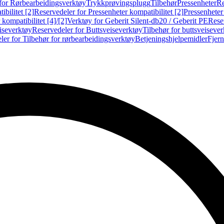
for Rørbearbeidingsverktøy
Trykkprøvingsplugg
Tilbehør
Pressenheter
Re
ibilitet [2]
Reservedeler for Pressenheter kompatibilitet [2]
Pressenheter
kompatibilitet [4]/[2]
Verktøy for Geberit Silent-db20 / Geberit PE
Reser
iseverktøy
Reservedeler for Buttsveiseverktøy
Tilbehør for buttsveiseve
ler for Tilbehør for rørbearbeidingsverktøy
Betjeningshjelpemidler
Fjern