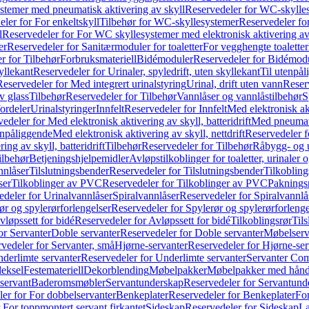
temer med pneumatisk aktivering av skyll
Reservedeler for WC-skylles
ler for For enkeltskyll
Tilbehør for WC-skyllesystemer
Reservedeler fo
l
Reservedeler for For WC skyllesystemer med elektronisk aktivering av
er
Reservedeler for Sanitærmoduler for toaletter
For vegghengte toaletter
r for Tilbehør
Forbruksmateriell
Bidémoduler
Reservedeler for Bidémod
kyllekant
Reservedeler for Urinaler, spyledrift, uten skyllekant
Til utenpål
Reservedeler for Med integrert urinalstyring
Urinal, drift uten vann
Reserv
v glass
Tilbehør
Reservedeler for Tilbehør
Vannlåser og vannlåstilbehør
S
ordeler
Urinalstyringer
Innfelt
Reservedeler for Innfelt
Med elektronisk akt
edeler for Med elektronisk aktivering av skyll, batteridrift
Med pneumati
enpåliggende
Med elektronisk aktivering av skyll, nettdrift
Reservedeler fo
ng av skyll, batteridrift
Tilbehør
Reservedeler for Tilbehør
Råbygg- og u
ilbehør
Betjeningshjelpemidler
Avløpstilkoblinger for toaletter, urinaler 
nnlåser
Tilslutningsbender
Reservedeler for Tilslutningsbender
Tilkobling
ser
Tilkoblinger av PVC
Reservedeler for Tilkoblinger av PVC
Paknings
edeler for Urinalvannlåser
Spiralvannlåser
Reservedeler for Spiralvannlå
ør og spylerørforlengelser
Reservedeler for Spylerør og spylerørforlenge
vløpssett for bidé
Reservedeler for Avløpssett for bidé
Tilkoblingsrør
Til
or Servanter
Doble servanter
Reservedeler for Doble servanter
Møbelserv
vedeler for Servanter, små
Hjørne-servanter
Reservedeler for Hjørne-ser
derlimte servanter
Reservedeler for Underlimte servanter
Servanter Com
eksel
Festemateriell
Dekorblending
Møbelpakker
Møbelpakker med hån
servant
Baderomsmøbler
Servantunderskap
Reservedeler for Servantund
er for For dobbelservanter
Benkeplater
Reservedeler for Benkeplater
For
 For toppmontert servant firkantet
Sideskap
Reservedeler for Sideskap
La