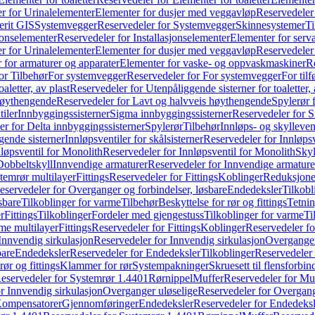
r for Urinalelementer
Elementer for dusjer med veggavløp
Reservedeler
rit GIS
Systemvegger
Reservedeler for Systemvegger
Skinnesystemer
Ti
jonselementer
Reservedeler for Installasjonselementer
Elementer for serv
r for Urinalelementer
Elementer for dusjer med veggavløp
Reservedeler
 for armaturer og apparater
Elementer for vaske- og oppvaskmaskiner
R
or Tilbehør
For systemvegger
Reservedeler for For systemvegger
For til
aletter, av plast
Reservedeler for Utenpåliggende sisterner for toaletter, 
høythengende
Reservedeler for Lavt og halvveis høythengende
Spylerør 
tiler
Innbyggingssisterner
Sigma innbyggingssisterner
Reservedeler for 
er for Delta innbyggingssisterner
Spylerør
Tilbehør
Innløps- og skylleven
gende sisterner
Innløpsventiler for skålsisterner
Reservedeler for Innløpsve
løpsventil for Monolith
Reservedeler for Innløpsventil for Monolith
Skyl
Dobbeltskyll
Innvendige armaturer
Reservedeler for Innvendige armature
temrør multilayer
Fittings
Reservedeler for Fittings
Koblinger
Reduksjone
eservedeler for Overganger og forbindelser, løsbare
Endedeksler
Tilkobl
sbare
Tilkoblinger for varme
Tilbehør
Beskyttelse for rør og fittings
Tetnin
r
Fittings
Tilkoblinger
Fordeler med gjengestuss
Tilkoblinger for varme
Ti
me multilayer
Fittings
Reservedeler for Fittings
Koblinger
Reservedeler f
Innvendig sirkulasjon
Reservedeler for Innvendig sirkulasjon
Overganger
bare
Endedeksler
Reservedeler for Endedeksler
Tilkoblinger
Reservedeler 
rør og fittings
Klammer for rør
Systempakninger
Skruesett til flensforbin
eservedeler for Systemrør 1.4401
Rørnippel
Muffer
Reservedeler for Mu
r Innvendig sirkulasjon
Overganger uløselige
Reservedeler for Overgang
Kompensatorer
Gjennomføringer
Endedeksler
Reservedeler for Endedeksl