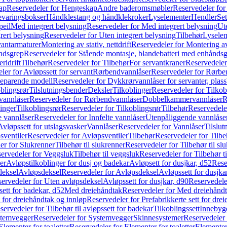
ap
Reservedeler for Hengeskap
Andre baderomsmøbler
Reservedeler fo
evaringsbokser
Håndklestang og håndklekroker
Lyselementer
Hendler
Set
peil
Med integrert belysning
Reservedeler for Med integrert belysning
Ute
rert belysning
Reservedeler for Uten integrert belysning
Tilbehør
Lysele
vantarmaturer
Montering av stativ, nettdrift
Reservedeler for Montering av s
åndsgrep
Reservedeler for Stående montasje, blandebatteri med enhånds
ridrift
Tilbehør
Reservedeler for Tilbehør
For servantkraner
Reservedeler
ler for Avløpssett for servant
Rørbendvannlåser
Reservedeler for Rørbe
beparende modell
Reservedeler for Dykkrørvannlåser for servanter, pla
blingsrør
Tilslutningsbender
Deksler
Tilkoblinger
Reservedeler for Tilkob
vannlåser
Reservedeler for Rørbendvannlåser
Dobbelkammervannlåser
R
linger
Tilkoblingsrør
Reservedeler for Tilkoblingsrør
Tilbehør
Reservedele
e vannlåser
Reservedeler for Innfelte vannlåser
Utenpåliggende vannlåse
Avløpssett for utslagsvasker
Vannlåser
Reservedeler for Vannlåser
Tilslu
sventiler
Reservedeler for Avløpsventiler
Tilbehør
Reservedeler for Tilbe
er for Slukrenner
Tilbehør til slukrenner
Reservedeler for Tilbehør til sl
ervedeler for Veggsluk
Tilbehør til veggsluk
Reservedeler for Tilbehør t
er
Avløpstilkoblinger for dusj og badekar
Avløpsett for dusjkar, d52
Rese
deksel
Avløpsdeksel
Reservedeler for Avløpsdeksel
Avløpssett for dusjka
ervedeler for Uten avløpsdeksel
Avløpssett for dusjkar, d90
Reservedeler
ett for badekar, d52
Med dreiehåndtak
Reservedeler for Med dreiehånd
t for dreiehåndtak og innløp
Reservedeler for Prefabrikkerte sett for dre
servedeler for Tilbehør til avløpssett for badekar
Tilkoblingssett
Innebygd
temvegger
Reservedeler for Systemvegger
Skinnesystemer
Reservedeler
Elementer for toaletter
Reservedeler for Elementer for toaletter
Elementer