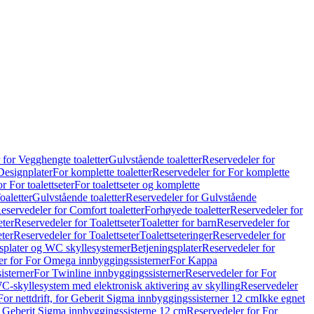
 for Vegghengte toaletter
Gulvstående toaletter
Reservedeler for
Designplater
For komplette toaletter
Reservedeler for For komplette
r For toalettseter
For toalettseter og komplette
oaletter
Gulvstående toaletter
Reservedeler for Gulvstående
eservedeler for Comfort toaletter
Forhøyede toaletter
Reservedeler for
eter
Reservedeler for Toalettseter
Toaletter for barn
Reservedeler for
eter
Reservedeler for Toalettseter
Toalettseteringer
Reservedeler for
splater og WC skyllesystemer
Betjeningsplater
Reservedeler for
er for For Omega innbyggingssisterner
For Kappa
isterner
For Twinline innbyggingssisterner
Reservedeler for For
C-skyllesystem med elektronisk aktivering av skylling
Reservedeler
For nettdrift, for Geberit Sigma innbyggingssisterner 12 cm
Ikke egnet
for Geberit Sigma innbyggingssisterne 12 cm
Reservedeler for For