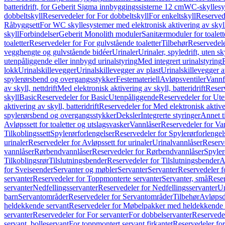
batteridrift, for Geberit Sigma innbyggingssisterne 12 cm
WC-skyllesys
dobbeltskyll
Reservedeler for For dobbeltskyll
For enkeltskyll
Reservede
Råbyggsett
For WC skyllesystemer med elektronisk aktivering av skyl
skyll
Forbindelser
Geberit Monolith moduler
Sanitærmoduler for toalett
toaletter
Reservedeler for For gulvstående toaletter
Tilbehør
Reservedele
vegghengte og gulvstående bidéer
Urinaler
Urinaler, spyledrift, uten s
utenpåliggende eller innbygd urinalstyring
Med integrert urinalstyring
lokk
Urinalskillevegger
Urinalskillevegger av plast
Urinalskillevegger a
spylerørsbend og overgangsstykker
Festemateriell
Avløpsventiler
Vannf
av skyll, nettdrift
Med elektronisk aktivering av skyll, batteridrift
Reserv
skyll
Basic
Reservedeler for Basic
Utenpåliggende
Reservedeler for Ut
aktivering av skyll, batteridrift
Reservedeler for Med elektronisk aktiveri
spylerørsbend og overgangsstykker
Deksler
Integrerte styringer
Annet t
Avløpssett for toaletter og utslagsvasker
Vannlåser
Reservedeler for Va
Tilkoblingssett
Spylerørforlengelser
Reservedeler for Spylerørforlengel
urinaler
Reservedeler for Avløpssett for urinaler
Urinalvannlåser
Reserv
vannlåser
Rørbendvannlåser
Reservedeler for Rørbendvannlåser
Spyler
Tilkoblingsrør
Tilslutningsbender
Reservedeler for Tilslutningsbender
A
for Sveiseender
Servanter og møbler
Servanter
Servanter
Reservedeler f
servanter
Reservedeler for Toppmonterte servanter
Servanter, små
Reser
servanter
Nedfellingsservanter
Reservedeler for Nedfellingsservanter
Un
barn
Servantområder
Reservedeler for Servantområder
Tilbehør
Avløpsd
heldekkende servant
Reservedeler for Møbelpakker med heldekkende 
servanter
Reservedeler for For servanter
For dobbelservanter
Reservedel
servant, bolleservant
For toppmontert servant firkantet
Reservedeler for