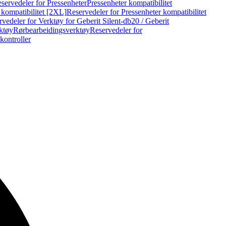
servedeler for Pressenheter
Pressenheter kompatibilitet
 kompatibilitet [2XL]
Reservedeler for Pressenheter kompatibilitet
vedeler for Verktøy for Geberit Silent-db20 / Geberit
rktøy
Rørbearbeidingsverktøy
Reservedeler for
kontroller