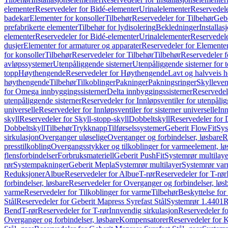
elementer
Reservedeler for Bidé-elementer
Urinalelementer
Reservedele
badekar
Elementer for konsoller
Tilbehør
Reservedeler for Tilbehør
Gebe
prefabrikerte elementer
Tilbehør for lydisolering
Bekledninger
Installas
elementer
Reservedeler for Bidé-elementer
Urinalelementer
Reservedele
dusjer
Elementer for armaturer og apparater
Reservedeler for Elementer
for konsoller
Tilbehør
Reservedeler for Tilbehør
Tilbehør
Reservedeler f
avløpssystemer
Utenpåliggende sisterner
Utenpåliggende sisterner for to
topp
Høythengende
Reservedeler for Høythengende
Lavt og halvveis 
høythengende
Tilbehør
Tilkoblinger
Pakninger
Pakningsringer
Skylleven
for Omega innbyggingssisterner
Delta innbyggingssisterner
Reservedel
utenpåliggende sisterner
Reservedeler for Innløpsventiler for utenpålig
universelle
Reservedeler for Innløpsventiler for sisterner universelle
Inn
skyll
Reservedeler for Skyll-stopp-skyll
Dobbeltskyll
Reservedeler for 
Dobbeltskyll
Tilbehør
Trykknapp
Tilførselssystemer
Geberit FlowFit
Sys
sirkulasjon
Overganger uløselige
Overganger og forbindelser, løsbare
R
presstilkobling
Overgangsstykker og tilkoblinger for varmeelement, lø
flensforbindelser
Forbruksmateriell
Geberit PushFit
Systemrør multilaye
rør
Systempakninger
Geberit Mepla
Systemrør multilayer
Systemrør var
Reduksjoner
Albue
Reservedeler for Albue
T-rør
Reservedeler for T-rør
forbindelser, løsbare
Reservedeler for Overganger og forbindelser, løs
varme
Reservedeler for Tilkoblinger for varme
Tilbehør
Beskyttelse for 
Stål
Reservedeler for Geberit Mapress Syrefast Stål
Systemrør 1.4401
R
Bend
T-rør
Reservedeler for T-rør
Innvendig sirkulasjon
Reservedeler fo
Overganger og forbindelser, løsbare
Kompensatorer
Reservedeler for 