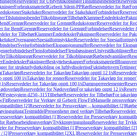
blinger
Reservedeler for Utstyrstilkoblinger
Tilslutningsbender
Reservedel
kninger
Forbruksmateriell
Geberit Silent-PP
Rør
Reservedeler for Rør
For
Reduksjoner
Stakeluker
Reservedeler for Stakeluker
Forbindelser
Reserved
ger
Tilslutningsbender
Tilkoblingsrør
Tilbehør
Klammer
Endedeksler
Pakni
 Bend
Grenrør
Reservedeler for Grenrør
Reduksjoner
Reservedeler for Re
er for Bend
Grenrør
Reservedeler for Grenrør
Forbindelser
Reservedeler f
deler for Tilbehør
Klammer
Endedeksler
Pakninger
Reservedeler for Pak
akeluker
Overganger
Spesialformstykker
Reservedeler for Spesialformsty
bindelser
Sveiseforbindelser
Ekspansjonsmuffer
Reservedeler for Ekspa
jengeforbindelser
Flensforbindelser
Flensbøssinger
Utstyrstilkoblinger
Res
fer
Tilkoblingsrør
Reservedeler for Tilkoblingsrør
Rørbendvannlåser
Rese
er
Endedeksler
Pakninger
Beskyttelseskapper
Forbruksmateriell
Brannvern,
nger for strukturlydutkobling og luftlydisolering
Fuktighetsvern
Tettinger
ng
Takavløp
Reservedeler for Takavløp
Takavløp opptil 12 l/s
Reservedeler
 oppti 100 l/s
Takavløp for renner
Reservedeler for Takavløp for renner
 l/s
Reservedeler for Takavløp oppti 100 l/s
Dampsperreelementer
Reserv
ødoverløp
Reservedeler for Nødoverløp
For takavløp oppti 12 l/s
Reserve
00
Festesystem d250–315
Tilbehør
Reservedeler for Tilbehør
For takavløp
wFit
Reservedeler for Verktøy til Geberit FlowFit
Manuelle pressverktøy
mpatibilitet [2]
Reservedeler for Pressverktøy – kompatibilitet [2]
Rørbe
røvingsplugg
Testmiddel
Pressenheter med verktøy
Tilbehør
Reservedeler 
resseverktøy kompatibilitet [1]
Reservedeler for Presseverktøy kompatibil
for Rørbearbeidingsverktøy
Trykkprøvingsplugg
Reservedeler for Tryk
ler for Presseverktøy kompatibilitet [1]
Presseverktøy kompatibilitet [2]
/ [2]
Presseverktøy kompatibilitet [2XL]
Reservedeler for Presseverktøy