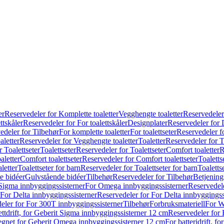
er
Reservedeler for Komplette toaletter
Vegghengte toaletter
Reservedeler
ttskåler
Reservedeler for For toalettskåler
Designplater
Reservedeler for 
edeler for Tilbehør
For komplette toaletter
For toalettseter
Reservedeler fo
aletter
Reservedeler for Vegghengte toaletter
Toaletter
Reservedeler for T
 Toalettseter
Toalettseter
Reservedeler for Toalettseter
Comfort toaletter
R
aletter
Comfort toalettseter
Reservedeler for Comfort toalettseter
Toaletts
letter
Toalettseter for barn
Reservedeler for Toalettseter for barn
Toaletts
e bidéer
Gulvstående bidéer
Tilbehør
Reservedeler for Tilbehør
Betjening
Sigma innbyggingssisterner
For Omega innbyggingssisterner
Reservedel
For Delta innbyggingssisterner
Reservedeler for For Delta innbyggingss
eler for For 300T innbyggingssisterner
Tilbehør
Forbruksmateriell
For W
ettdrift, for Geberit Sigma innbyggingssisterner 12 cm
Reservedeler for 
 egnet for Geberit Omega innbyggingssisterner 12 cm
For batteridrift, 