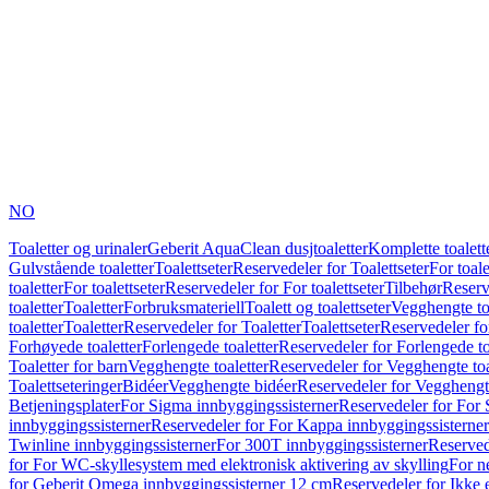
NO
Toaletter og urinaler
Geberit AquaClean dusjtoaletter
Komplette toalett
Gulvstående toaletter
Toalettseter
Reservedeler for Toalettseter
For toale
toaletter
For toalettseter
Reservedeler for For toalettseter
Tilbehør
Reserv
toaletter
Toaletter
Forbruksmateriell
Toalett og toalettseter
Vegghengte to
toaletter
Toaletter
Reservedeler for Toaletter
Toalettseter
Reservedeler for
Forhøyede toaletter
Forlengede toaletter
Reservedeler for Forlengede to
Toaletter for barn
Vegghengte toaletter
Reservedeler for Vegghengte toa
Toalettseteringer
Bidéer
Vegghengte bidéer
Reservedeler for Vegghengt
Betjeningsplater
For Sigma innbyggingssisterner
Reservedeler for For 
innbyggingssisterner
Reservedeler for For Kappa innbyggingssisterner
Twinline innbyggingssisterner
For 300T innbyggingssisterner
Reserved
for For WC-skyllesystem med elektronisk aktivering av skylling
For n
for Geberit Omega innbyggingssisterner 12 cm
Reservedeler for Ikke