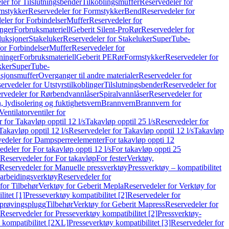
er for Tilslutningsbender
Tilkoblingsmuffer
Reservedeler for
mstykker
Reservedeler for Formstykker
Bend
Reservedeler for
eler for Forbindelser
Muffer
Reservedeler for
nger
Forbruksmateriell
Geberit Silent-Pro
Rør
Reservedeler for
duksjoner
Stakeluker
Reservedeler for Stakeluker
SuperTube-
or Forbindelser
Muffer
Reservedeler for
ninger
Forbruksmateriell
Geberit PE
Rør
Formstykker
Reservedeler for
kker
SuperTube-
nsjonsmuffer
Overganger til andre materialer
Reservedeler for
ervedeler for Utstyrstilkoblinger
Tilslutningsbender
Reservedeler for
rvedeler for Rørbendvannlåser
Spiralvannlåser
Reservedeler for
 lydisolering og fuktighetsvern
Brannvern
Brannvern for
Ventilatorventiler for
 for Takavløp opptil 12 l/s
Takavløp opptil 25 l/s
Reservedeler for
Takavløp opptil 12 l/s
Reservedeler for Takavløp opptil 12 l/s
Takavløp
edeler for Dampsperreelementer
For takavløp oppti 12
deler for For takavløp oppti 12 l/s
For takavløp oppti 25
Reservedeler for For takavløp
For fester
Verktøy,
Reservedeler for Manuelle pressverktøy
Pressverktøy – kompatibilitet
arbeidingsverktøy
Reservedeler for
for Tilbehør
Verktøy for Geberit Mepla
Reservedeler for Verktøy for
itet [1]
Presseverktøy kompatibilitet [2]
Reservedeler for
kprøvingsplugg
Tilbehør
Verktøy for Geberit Mapress
Reservedeler for
Reservedeler for Presseverktøy kompatibilitet [2]
Pressverktøy-
 kompatibilitet [2XL]
Presseverktøy kompatibilitet [3]
Reservedeler for