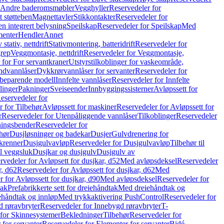
r Andre baderomsmøbler
Vegghyller
Reservedeler for
t støtteben
Magnettavler
Stikkontakter
Reservedeler for
n integrert belysning
Speilskap
Reservedeler for Speilskap
Med
menter
Hendler
Annet
tativ, nettdrift
Stativmontering, batteridrift
Reservedeler for
grep
Veggmontasje, nettdrift
Reservedeler for Veggmontasje,
 for For servantkraner
Utstyrstilkoblinger for vaskeområde,
ndvannlåser
Dykkrørvannlåser for servanter
Reservedeler for
ssbeparende modell
Innfelte vannlåser
Reservedeler for Innfelte
linger
Pakninger
Sveiseender
Innbyggingssisterner
Avløpssett for
eservedeler for
r for Tilbehør
Avløpssett for maskiner
Reservedeler for Avløpssett for
r
Reservedeler for Utenpåliggende vannlåser
Tilkoblinger
Reservedeler
tningsbender
Reservedeler for
hør
Dusjløsninger og badekar
Dusjer
Gulvdrenering for
ukrenner
Dusjgulvavløp
Reservedeler for Dusjgulvavløp
Tilbehør til
il veggsluk
Dusjkar og dusjgulv
Dusjgulv av
rvedeler for Avløpsett for dusjkar, d52
Med avløpsdeksel
Reservedeler
r, d62
Reservedeler for Avløpssett for dusjkar, d62
Med
 for Avløpssett for dusjkar, d90
Med avløpsdeksel
Reservedeler for
tak
Prefabrikkerte sett for dreiehåndtak
Med dreiehåndtak og
iehåndtak og innløp
Med trykkaktivering PushControl
Reservedeler for
 røravbryter
Reservedeler for Innebygd røravbryter
T-
 for Skinnesystemer
Bekledninger
Tilbehør
Reservedeler for
 for servanter
Reservedeler for Elementer for servanter
Bidé-