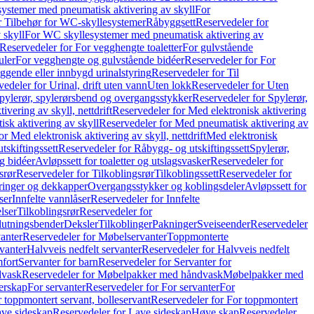
ystemer med pneumatisk aktivering av skyll
For
r Tilbehør for WC-skyllesystemer
Råbyggsett
Reservedeler for
 skyll
For WC skyllesystemer med pneumatisk aktivering av
Reservedeler for For vegghengte toaletter
For gulvstående
uler
For vegghengte og gulvstående bidéer
Reservedeler for For
iggende eller innbygd urinalstyring
Reservedeler for Til
edeler for Urinal, drift uten vann
Uten lokk
Reservedeler for Uten
pylerør, spylerørsbend og overgangsstykker
Reservedeler for Spylerør,
ivering av skyll, nettdrift
Reservedeler for Med elektronisk aktivering
sk aktivering av skyll
Reservedeler for Med pneumatisk aktivering av
r Med elektronisk aktivering av skyll, nettdrift
Med elektronisk
tskiftingssett
Reservedeler for Råbygg- og utskiftingssett
Spylerør,
og bidéer
Avløpssett for toaletter og utslagsvasker
Reservedeler for
srør
Reservedeler for Tilkoblingsrør
Tilkoblingssett
Reservedeler for
ringer og dekkapper
Overgangsstykker og koblingsdeler
Avløpssett for
ser
Innfelte vannlåser
Reservedeler for Innfelte
lser
Tilkoblingsrør
Reservedeler for
slutningsbender
Deksler
Tilkoblinger
Pakninger
Sveiseender
Reservedeler
anter
Reservedeler for Møbelservanter
Toppmonterte
vanter
Halvveis nedfelt servanter
Reservedeler for Halvveis nedfelt
fort
Servanter for barn
Reservedeler for Servanter for
dvask
Reservedeler for Møbelpakker med håndvask
Møbelpakker med
erskap
For servanter
Reservedeler for For servanter
For
 toppmontert servant, bolleservant
Reservedeler for For toppmontert
ve sideskap
Reservedeler for Lave sideskap
Høye skap
Reservedeler