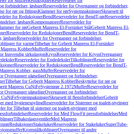
ler for Muffer
Reduksjoner
Reservedeler for
g forbindelser, løsbare
Reservedeler for Overganger og forbindelser,
se for rør og fittings
Klammer for rør
Systempakninger
Skruesett til
edeler for Reduksjoner
Bend
Reservedeler for Bend
T-rør
Reservedeler
indelser, løsbare
Kompensatorer
Reservedeler for
lammer for rør
Geberit Mapress El-Forsinket Stål
Geberit Mapress El-
ner
Reservedeler for Reduksjoner
Bend
Reservedeler for Bend
T-
, løsbare
Reservedeler for Overganger og forbindelser,
oblinger for varme
Tilbehør for Geberit Mapress El-Forsinket
t Mapress Kobber
Muffer
Reservedeler for
or Innvendig sirkulasjon
Kryss
Reservedeler for Kryss
Overganger
deksler
Reservedeler for Endedeksler
Tilkoblinger
Reservedeler for
ksjoner
Reservedeler for Reduksjoner
Bend
Reservedeler for Bend
T-
 Mapress Kobber, gass
Muffer
Reservedeler for
or Overganger uløselige
Overganger og forbindelser,
ger
Tilbehør for Geberit Mapress Kobber
Beskyttelse for rør og
berit Mapress CuNiFe
Systemrør 2.1972
Muffer
Reservedeler for
or Overganger uløselige
Overganger og forbindelser,
ss CuNiFe
Systempakninger
Skruesett til flensforbindelser
Geberit
nger med hygienespyling
Reservedeler for Sisterner og toalett-styringer
er for Tilbehør til sisterner og toalett-styringer med
essforbindelser
Reservedeler for Med FlowFit pressforbindelser
Med
blinger
Tilbakeslagsventiler
Med Mapress
enrør
Reduksjoner
Stakeluker
Reservedeler for Stakeluker
SuperTube-
nsjonsmuffer
Kromstålkoblinger
Overganger til andre