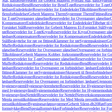
Stål, gass
Reservedeler for Geberit Mapress Syrefast Stål, gass
Systemr
Reduksjoner
Bend
Reservedeler for Bend
T-rør
Reservedeler for T-rør
O
løsbare
Endedeksler
Reservedeler for Endedeksler
Tilkoblinger
Reserved
flensforbindelser
Geberit Mapress Therm
Systemrør Therm
Fittings
Rese
for T-rør
Overganger uløselige
Reservedeler for Overganger uløselige
O
Kompensatorer
Endedeksler
Reservedeler for Endedeksler
Tilbehør til
Forsinket Stål
Reservedeler for Geberit Mapress El-Forsinket Stål
Syst
rør
Reservedeler for T-rør
Kryss
Reservedeler for Kryss
Overganger ulø
løsbare
Kompensatorer
Reservedeler for Kompensatorer
Endedeksler
Re
Stål
Beskyttelse for rør og fittings
Klammer for rør
Systempakninger
Ge
Muffer
Reduksjoner
Reservedeler for Reduksjoner
Bend
Reservedeler 
uløselige
Reservedeler for Overganger uløselige
Overganger og forbind
Tilkoblinger
Geberit Mapress Kobber, forkrommet
Reservedeler for G
rør
Reservedeler for T-rør
Overganger uløselige
Reservedeler for Overg
Muffer
Reduksjoner
Reservedeler for Reduksjoner
Bend
Reservedeler 
løsbare
Reservedeler for Overganger og forbindelser, løsbare
Endedeks
fittings
Klammer for rør
Systempakninger
Skruesett til flensforbindelser
Muffer
Reduksjoner
Reservedeler for Reduksjoner
Bend
Reservedeler 
løsbare
Reservedeler for Overganger og forbindelser, løsbare
Gjennomf
hygienesystem
Hygienespylerenheter
Reservedeler for Hygienespylere
med hygienespyling
Hygienemoduler
Reservedeler for Hygienemodul
hygienespyling
Nettdel
Reservedeler for Nettdel
Nettverkskomponenter
Mepla presstilkoblinger
Reservedeler for Med Mepla presstilkoblinger
presstilkoblinger
Bygningsavløpssystemer
Geberit Silent-db20
Rør
Form
formstykker
Bend
Spesialformstykker
Forbindelser
Reservedeler for For