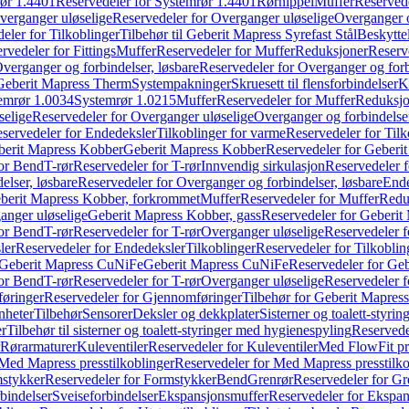
ør 1.4401
Reservedeler for Systemrør 1.4401
Rørnippel
Muffer
Reservede
verganger uløselige
Reservedeler for Overganger uløselige
Overganger o
eler for Tilkoblinger
Tilbehør til Geberit Mapress Syrefast Stål
Beskyttel
rvedeler for Fittings
Muffer
Reservedeler for Muffer
Reduksjoner
Reserv
verganger og forbindelser, løsbare
Reservedeler for Overganger og forb
 Geberit Mapress Therm
Systempakninger
Skruesett til flensforbindelser
K
emrør 1.0034
Systemrør 1.0215
Muffer
Reservedeler for Muffer
Reduksjo
selige
Reservedeler for Overganger uløselige
Overganger og forbindelser
servedeler for Endedeksler
Tilkoblinger for varme
Reservedeler for Tilk
berit Mapress Kobber
Geberit Mapress Kobber
Reservedeler for Geberi
for Bend
T-rør
Reservedeler for T-rør
Innvendig sirkulasjon
Reservedeler f
elser, løsbare
Reservedeler for Overganger og forbindelser, løsbare
Ende
eberit Mapress Kobber, forkrommet
Muffer
Reservedeler for Muffer
Redu
anger uløselige
Geberit Mapress Kobber, gass
Reservedeler for Geberit
for Bend
T-rør
Reservedeler for T-rør
Overganger uløselige
Reservedeler f
ler
Reservedeler for Endedeksler
Tilkoblinger
Reservedeler for Tilkoblin
Geberit Mapress CuNiFe
Geberit Mapress CuNiFe
Reservedeler for Ge
for Bend
T-rør
Reservedeler for T-rør
Overganger uløselige
Reservedeler f
øringer
Reservedeler for Gjennomføringer
Tilbehør for Geberit Mapre
nheter
Tilbehør
Sensorer
Deksler og dekkplater
Sisterner og toalett-styri
er
Tilbehør til sisterner og toalett-styringer med hygienespyling
Reservedel
Rørarmaturer
Kuleventiler
Reservedeler for Kuleventiler
Med FlowFit pr
Med Mapress presstilkoblinger
Reservedeler for Med Mapress presstilko
stykker
Reservedeler for Formstykker
Bend
Grenrør
Reservedeler for Gr
bindelser
Sveiseforbindelser
Ekspansjonsmuffer
Reservedeler for Ekspa