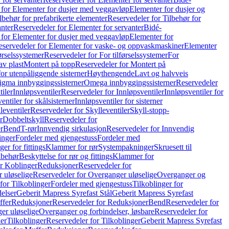
 for Elementer for dusjer med veggavløp
Elementer for dusjer og
lbehør for prefabrikerte elementer
Reservedeler for Tilbehør for
anter
Reservedeler for Elementer for servanter
Bidé-
 for Elementer for dusjer med veggavløp
Elementer for
eservedeler for Elementer for vaske- og oppvaskmaskiner
Elementer
førselssystemer
Reservedeler for For tilførselssystemer
For
av plast
Montert på topp
Reservedeler for Montert på
for utenpåliggende sisterner
Høythengende
Lavt og halvveis
Sigma innbyggingssisterner
Omega innbyggingssisterner
Reservedeler
tiler
Innløpsventiler
Reservedeler for Innløpsventiler
Innløpsventiler for
ntiler for skålsisterner
Innløpsventiler for sisterner
leventiler
Reservedeler for Skylleventiler
Skyll-stopp-
r
Dobbeltskyll
Reservedeler for
r
Bend
T-rør
Innvendig sirkulasjon
Reservedeler for Innvendig
inger
Fordeler med gjengestuss
Fordeler med
ger for fittings
Klammer for rør
Systempakninger
Skruesett til
lbehør
Beskyttelse for rør og fittings
Klammer for
or Koblinger
Reduksjoner
Reservedeler for
 uløselige
Reservedeler for Overganger uløselige
Overganger og
for Tilkoblinger
Fordeler med gjengestuss
Tilkoblinger for
delser
Geberit Mapress Syrefast Stål
Geberit Mapress Syrefast
ffer
Reduksjoner
Reservedeler for Reduksjoner
Bend
Reservedeler for
er uløselige
Overganger og forbindelser, løsbare
Reservedeler for
er
Tilkoblinger
Reservedeler for Tilkoblinger
Geberit Mapress Syrefast