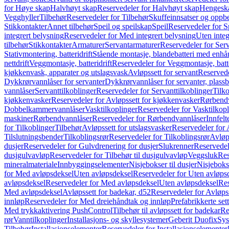
for Høye skap
Halvhøyt skap
Reservedeler for Halvhøyt skap
Hengesk
Vegghyller
Tilbehør
Reservedeler for Tilbehør
Skuffeinnsatser og oppb
Stikkontakter
Annet tilbehør
Speil og speilskap
Speil
Reservedeler for S
integrert belysning
Reservedeler for Med integrert belysning
Uten integ
tilbehør
Stikkontakter
Armaturer
Servantarmaturer
Reservedeler for Ser
Stativmontering, batteridrift
Stående montasje, blandebatteri med enh
nettdrift
Veggmontasje, batteridrift
Reservedeler for Veggmontasje, batte
kjøkkenvask, apparater og utslagsvask
Avløpssett for servant
Reservede
Dykkrørvannlåser for servanter
Dykkrørvannlåser for servanter, plass
vannlåser
Servanttilkoblinger
Reservedeler for Servanttilkoblinger
Tilko
kjøkkenvasker
Reservedeler for Avløpssett for kjøkkenvasker
Rørbend
Dobbelkammervannlåser
Vasktilkoplinger
Reservedeler for Vasktilkop
maskiner
Rørbendvannlåser
Reservedeler for Rørbendvannlåser
Innfelt
for Tilkoblinger
Tilbehør
Avløpssett for utslagsvasker
Reservedeler for 
Tilslutningsbender
Tilkoblingsrør
Reservedeler for Tilkoblingsrør
Avløp
dusjer
Reservedeler for Gulvdrenering for dusjer
Slukrenner
Reservedel
dusjgulvavløp
Reservedeler for Tilbehør til dusjgulvavløp
Veggsluk
Res
mineralmateriale
Innbyggingselementer
Nisjebokser til dusjer
Nisjeboks
for Med avløpsdeksel
Uten avløpsdeksel
Reservedeler for Uten avløps
avløpsdeksel
Reservedeler for Med avløpsdeksel
Uten avløpsdeksel
Res
Med avløpsdeksel
Avløpssett for badekar, d52
Reservedeler for Avløpss
innløp
Reservedeler for Med dreiehåndtak og innløp
Prefabrikkerte set
Med trykkaktivering PushControl
Tilbehør til avløpssett for badekar
Re
rør
Vanntilkoplinger
Installasjons- og skyllesystemer
Geberit Duofix
Sys
Tilbehør
Installasjonselementer
Reservedeler for Installasjonselementer