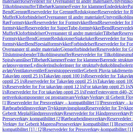
materialer
Reservedeler for Overganger til andre materialer
Utstyrstilko
Tilkoblingsmuffer
Tilbehør
Klammer
Fester for klammer
Endedeksler
Pa
Bend
Grenrør
Reservedeler for Grenrør
Reduksjoner
Reservedeler for 
Muffer
Kloforbindelser
Overganger til andre materialer
Utstyrstilkoblin
Rør
Formstykker
Reservedeler for Formstykker
Bend
Reservedeler for
formstykker
Reservedeler for SuperTube-formstykker
Bend
Reservedel
Muffer
Kloforbindelser
Overganger til andre materialer
Tilbehør
Reserve
Formstykker
Bend
Grenrør
Reduksjoner
Stakeluker
Reservedeler for St
formstykker
Bend
Spesialformstykker
Forbindelser
Reservedeler for For
Overganger til andre materialer
Gjengeforbindelser
Reservedeler for G
Tilslutningsbender
Tilkobliingsmuffer
Reservedeler for Tilkobliingsmuf
Spiralvannlåser
Tilbehør
Klammer
Fester for klammer
Bærende struktur
avløpssystemer
Lydisolering
Isoleringer for strukturlydutkobling
Isoleri
avløp
Ventilatorventiler
Energistoppeventiler
Geberit Pluvia takdreneri
Takavløp opptil 25 l/s
Takavløp oppti 100 l/s
Reservedeler for Takavløp
opptil 25 l/s
Reservedeler for Takavløp opptil 25 l/s
Takavløp oppti 100
l/s
Reservedeler for For takavløp oppti 12 l/s
For takavløp oppti 25 l/s
N
l/s
Reservedeler for For takavløp oppti 25 l/s
Fester
Festesystem d40–2
nettverkskomponenter og programvare
Verktøy
Verktøy til Geberit Flo
[1]
Reservedeler for Pressverktøy – kompatibilitet [1]
Pressverktøy – ko
Rørbearbeidingsverktøy
Trykkprøvingsplugg
Reservedeler for Trykkp
Geberit Mepla
Håndpressverktøy
Reservedeler for Håndpressverktøy
P
Presseverktøy kompatibilitet [2]
Rørbearbeidingsverktøy
Reservedeler 
Verktøy for Geberit Mapress
Presseverktøy kompatibilitet [1]
Reservede
kompatibilitet [1] / [2]
Reservedeler for Pressverktøy-kompatibilitet [1] 